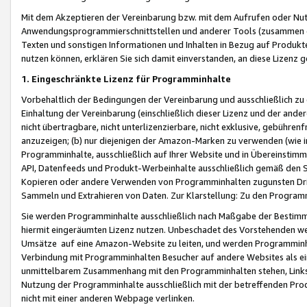
Mit dem Akzeptieren der Vereinbarung bzw. mit dem Aufrufen oder Nutz
Anwendungsprogrammierschnittstellen und anderer Tools (zusammen die
Texten und sonstigen Informationen und Inhalten in Bezug auf Produkte
nutzen können, erklären Sie sich damit einverstanden, an diese Lizenz 
1. Eingeschränkte Lizenz für Programminhalte
Vorbehaltlich der Bedingungen der Vereinbarung und ausschließlich z
Einhaltung der Vereinbarung (einschließlich dieser Lizenz und der ande
nicht übertragbare, nicht unterlizenzierbare, nicht exklusive, gebühren
anzuzeigen; (b) nur diejenigen der Amazon-Marken zu verwenden (wie in 
Programminhalte, ausschließlich auf Ihrer Website und in Übereinstimmu
API, Datenfeeds und Produkt-Werbeinhalte ausschließlich gemäß den Spe
Kopieren oder andere Verwenden von Programminhalten zugunsten Dri
Sammeln und Extrahieren von Daten. Zur Klarstellung: Zu den Program
Sie werden Programminhalte ausschließlich nach Maßgabe der Besti
hiermit eingeräumten Lizenz nutzen. Unbeschadet des Vorstehenden we
Umsätze auf eine Amazon-Website zu leiten, und werden Programminhal
Verbindung mit Programminhalten Besucher auf andere Websites als ein
unmittelbarem Zusammenhang mit den Programminhalten stehen, Links z
Nutzung der Programminhalte ausschließlich mit der betreffenden Pr
nicht mit einer anderen Webpage verlinken.