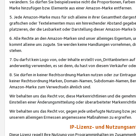
verändern. So dürfen Sie beispielsweise nicht die Proportionen, Farb
Marke hinzufügen bzw. Elemente aus einer Amazon-Marke entfernen.
5. Jede Amazon-Marke muss für sich alleine in ihrer Gesamtheit darge
grafischen oder Textelementen muss ein hinreichender Abstand gegebe
platzieren, der die Lesbarkeit oder Darstellung dieser Amazon-Marke b
6. Alle Rechte an den Amazon-Marken sind unser alleiniges Eigentum, 
kommt alleine uns zugute. Sie werden keine Handlungen vornehmen, 
stehen.
7. Du darfst kein Logo von, oder Inhalte erstellt von,
Drittanbietern au
anderweitig verwenden, es sei denn, du hast von diesem Verkäufer oder
8. Sie dürfen in keiner Rechtsordnung Marken nutzen oder zur Eintragu
keiner Rechtsordnung Marken, Domain-Namen, Subdomain-Namen, Benu
Amazon-Marke zum Verwechseln ähnlich sind.
Wir behalten uns das Recht vor, diese Markenrichtlinien und die gene
Einstellen einer Änderungsmitteilung oder überarbeiteter Markenricht
Wir behalten uns das Recht vor, gegen jede unbefugte Nutzung bzw. jede 
unserem alleinigen Ermessen angemessene Maßnahmen zu ergreifen.
IP-Lizenz- und Nutzungsan
Diese Lizenz regelt Ihre Nutzung von Programminhalten im Zusammen