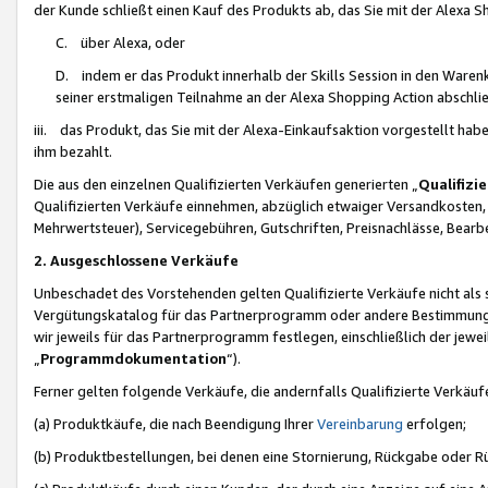
der Kunde schließt einen Kauf des Produkts ab, das Sie mit der Alexa 
C. über Alexa, oder
D. indem er das Produkt innerhalb der Skills Session in den Waren
seiner erstmaligen Teilnahme an der Alexa Shopping Action abschlie
iii. das Produkt, das Sie mit der Alexa-Einkaufsaktion vorgestellt ha
ihm bezahlt.
Die aus den einzelnen Qualifizierten Verkäufen generierten „
Qualifizi
Qualifizierten Verkäufe einnehmen, abzüglich etwaiger Versandkosten
Mehrwertsteuer), Servicegebühren, Gutschriften, Preisnachlässe, Bear
2. Ausgeschlossene Verkäufe
Unbeschadet des Vorstehenden gelten Qualifizierte Verkäufe nicht als
Vergütungskatalog für das Partnerprogramm oder andere Bestimmungen,
wir jeweils für das Partnerprogramm festlegen, einschließlich der jewe
„
Programmdokumentation
“).
Ferner gelten folgende Verkäufe, die andernfalls Qualifizierte Verkä
(a) Produktkäufe, die nach Beendigung Ihrer
Vereinbarung
erfolgen;
(b) Produktbestellungen, bei denen eine Stornierung, Rückgabe oder R