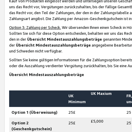
Kauf von Produkten eingelöst werden und unterliegen unseren Geschäf
uns das Recht vor, Vergütungen zurückzuhalten, bis der fällige Gesamt
das Recht vor, den Teil der Zahlungen, der den in der Zahlungstabelle 
Zahlungsart angibst. Die Zahlung per Amazon-Geschenkgutschein ist in
Option 3: Zahlung per Scheck.
Wir übersenden Ihnen einen Scheck in Höh
Sollten Sie sich für diese Option entscheiden, behalten wir uns das Rec
den in der
Übersicht Mindestauszahlungsbeträge
genannten Mindest
der
Übersicht Mindestauszahlungsbeträge
angegebene Bearbeitung
und Schweden nicht verfügbar.
Sollten Sie keine gültigen Informationen für die Zahlungsoption bereit
oder die Auszahlung verdienter Vergütung zurückhalten, bis Sie eine A
Übersicht Mindestauszahlungsbeträge
UK Maxium
UK
FR,
Minimum
un
Option 1 (Überweisung)
25£
25
£5,000
Option 2
25£
25
(Geschenkgutschein)