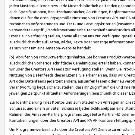
jeden Musterquellcode bzw. jede Musterbibliothek geltenden gesonder
auch Spezifikationen, Benutzerhandbücher, Anleitungen, Begleitmaterial
denen die für die ordnungsgemäße Nutzung von Creators API und PA A
technischen Anforderungen und Test- und Leistungskriterien (zusammen
verwendete Begriff „Produktwerbungsinhalte“ schließt ausdrücklich al
Lizenz zur Verfügung stellen, sowie alle von uns zur Verfügung gestel
ausdrücklich nicht auf Daten, Bilder, Texte oder sonstige Informatione
es sich nicht um eine Amazon-Website handelt.
(b) Abrufen von Produktwerbungsinhalten. Sie können Produkt-Werbein
ausdrückliche vorherige schriftliche Genehmigung erteilt haben, könn
wir über die Creators API Feeds zur Verfügung stellen. Wenn Sie Produk
Nutzung von Datenfeeds dieser Lizenz. Sie erkennen an, dass wir Creat
API oder Datenfeeds jederzeit ändern, auslaufen lassen oder neu veröffe
Verantwortung liegt, sicherzustellen, dass Ihr Zugriff auf die und Ihr
jeweiligen Zeitpunkt aktuellen Anforderungen (einschließlich dieser Liz
Zur Identifizierung Ihres Kontos und zum Stellen von Anfragen an Crea
Schlüssel und einem privaten Schlüssel (jedes Schlüsselpaar eine „Kon
Rahmen des Amazon-Partnerprogramms zugeteilte Partner-ID oder ein
Kontokennungen über den Creators API und PA API Kontoerstellungspro
Um Programmwerbeinhalte über die Creators API Dienste zu erhalten, m