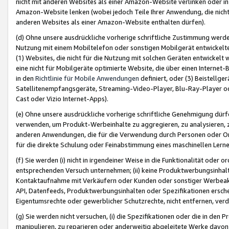
nicht mit anderen Websites als einer Amazon-Website verlinken oder i
Amazon-Website lenken (wobei jedoch Teile Ihrer Anwendung, die nich
anderen Websites als einer Amazon-Website enthalten dürfen).
(d) Ohne unsere ausdrückliche vorherige schriftliche Zustimmung werd
Nutzung mit einem Mobiltelefon oder sonstigen Mobilgerät entwickelt
(1) Websites, die nicht für die Nutzung mit solchen Geräten entwickelt
eine nicht für Mobilgeräte optimierte Website, die über einen Interne
in den
Richtlinie für Mobile Anwendungen
definiert, oder (3) Beistellge
Satellitenempfangsgeräte, Streaming-Video-Player, Blu-Ray-Player ode
Cast oder Vizio Internet-Apps).
(e) Ohne unsere ausdrückliche vorherige schriftliche Genehmigung dürfe
verwenden, um Produkt-Werbeinhalte zu aggregieren, zu analysieren, 
anderen Anwendungen, die für die Verwendung durch Personen oder Or
für die direkte Schulung oder Feinabstimmung eines maschinellen Lern
(f) Sie werden (i) nicht in irgendeiner Weise in die Funktionalität ode
entsprechenden Versuch unternehmen; (ii) keine Produktwerbungsinha
Kontaktaufnahme mit Verkäufern oder Kunden oder sonstiger Werbeaktiv
API, Datenfeeds, Produktwerbungsinhalten oder Spezifikationen erschei
Eigentumsrechte oder gewerblicher Schutzrechte, nicht entfernen, verd
(g) Sie werden nicht versuchen, (i) die Spezifikationen oder die in de
manipulieren, zu reparieren oder anderweitig abgeleitete Werke davon z