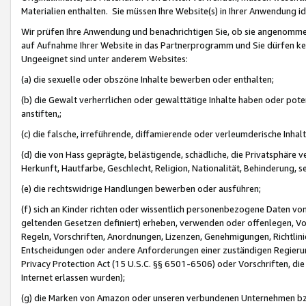
Materialien enthalten. Sie müssen Ihre Website(s) in Ihrer Anwendung ide
Wir prüfen Ihre Anwendung und benachrichtigen Sie, ob sie angenommen
auf Aufnahme Ihrer Website in das Partnerprogramm und Sie dürfen kei
Ungeeignet sind unter anderem Websites:
(a) die sexuelle oder obszöne Inhalte bewerben oder enthalten;
(b) die Gewalt verherrlichen oder gewalttätige Inhalte haben oder pot
anstiften,;
(c) die falsche, irreführende, diffamierende oder verleumderische Inha
(d) die von Hass geprägte, belästigende, schädliche, die Privatsphäre v
Herkunft, Hautfarbe, Geschlecht, Religion, Nationalität, Behinderung, 
(e) die rechtswidrige Handlungen bewerben oder ausführen;
(f) sich an Kinder richten oder wissentlich personenbezogene Daten vo
geltenden Gesetzen definiert) erheben, verwenden oder offenlegen, Vo
Regeln, Vorschriften, Anordnungen, Lizenzen, Genehmigungen, Richtlini
Entscheidungen oder andere Anforderungen einer zuständigen Regierung
Privacy Protection Act (15 U.S.C. §§ 6501-6506) oder Vorschriften, di
Internet erlassen wurden);
(g) die Marken von Amazon oder unseren verbundenen Unternehmen b