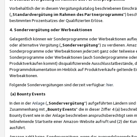
Vorbehaltlich der in diesem Vergütungskatalog beschriebenen Einschr
(„
Standardvergütung im Rahmen des Partnerprogramms
“) besc
bestimmten Prozentsatzes der Qualifizierten Erlöse.
4. Sondervergütung oder Werbeaktionen
Gelegentlich können wir Sonderprogramme oder Werbeaktionen auflegen,
oder alternative Vergütung („
Sondervergütung
”) zu verdienen. Amazo
Sonderprogramme oder Werbeaktionen jederzeit ganz oder teilweise einz
Sonderprogramme oder Werbeaktionen (auch Sonderprogramme oder We
Produktverkäufen kommt) disqualifizierende Ausschlusstatbestände, di
Programmdokumentation im Hinblick auf Produktverkäufe geltende E
Werbeaktionen.
Folgende Sondervergütungen sind derzeit verfügbar:
hier
.
(a) Bounty Events
In den in der
Anlage
(„
Sondervergütung
“) aufgeführten Ländern sind
Zusammenhang mit „
Bounty Events
“ die in dieser Ziffer 4 (a) besch
Bounty Event wie in der Anlage beschrieben anspruchsberechtigt sein mu
teilnehmende Startseite einer Amazon-Website aufruft und (2) der Kun
ausführt.
Amazon zahlt keine Sondervergütung, wenn das zugrundeliegende Boun