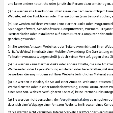
und keine andere natürliche oder juristische Person dazu ermächtigen, a
(l) Sie werden alle Handlungen unterlassen, die nach vernünftigem Erme
Website, auf der Funktionen oder Transaktionen (zum Beispiel suchen, s
(m) Sie werden auf Ihrer Website keine Partner-Links oder Programmin
Spionagesoftware, Schadsoftware, Computerviren, Würmern, Trojaner
Herunterladen oder Installieren auf einem Nutzer-Computer oder ande
genehmigt wurden.
(n) Sie werden Amazon-Websites oder Teile davon nicht auf Ihrer Websi
(z. B., WebView) innerhalb einer Mobilen Anwendung. Die Darstellung ein
Teilnahmevoraussetzungen stellt jedoch keinen Verstoß gegen diese Zif
(o) Sie werden keine Partner-Links oder andere Inhalte, die eine Am
Werbeseiten oder Layer-Werbung einstellen oder bereitstellen, mit Au
bewerben, die eng mit dem auf Ihrer Website befindlichen Material z
(p) Sie werden in Inhalte, die Sie auf einer Amazon-Website platzier
Werbediensten oder in einer Kundenbewertung, einem Forum, einem Wun
einer Amazon-Website verfügbaren Kontext) keine Partner-Links integr
(q) Sie werden nicht versuchen, den
Vergütungskatalog
zu umgehen oder
dass sich eine Webpage einer Amazon-Website im Browser eines Kunden 
(r) Sie werden nicht versuchen, Internetverkehr (Traffic) oder Vergü