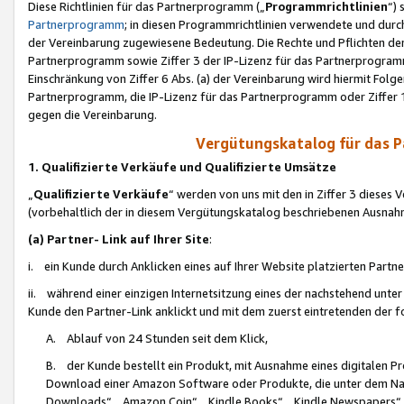
Diese Richtlinien für das Partnerprogramm („
Programmrichtlinien
“)
Partnerprogramm
; in diesen Programmrichtlinien verwendete und durch
der Vereinbarung zugewiesene Bedeutung. Die Rechte und Pflichten de
Partnerprogramm sowie Ziffer 3 der IP-Lizenz für das Partnerprogram
Einschränkung von Ziffer 6 Abs. (a) der Vereinbarung wird hiermit Fol
Partnerprogramm, die IP-Lizenz für das Partnerprogramm oder Ziffer 1
gegen die Vereinbarung.
Vergütungskatalog für das 
1. Qualifizierte Verkäufe und Qualifizierte Umsätze
„
Qualifizierte Verkäufe
“ werden von uns mit den in Ziffer 3 diese
(vorbehaltlich der in diesem Vergütungskatalog beschriebenen Ausnah
(a) Partner- Link auf Ihrer Site
:
i. ein Kunde durch Anklicken eines auf Ihrer Website platzierten Part
ii. während einer einzigen Internetsitzung eines der nachstehend unter (i)
Kunde den Partner-Link anklickt und mit dem zuerst eintretenden der f
A. Ablauf von 24 Stunden seit dem Klick,
B. der Kunde bestellt ein Produkt, mit Ausnahme eines digitalen P
Download einer Amazon Software oder Produkte, die unter dem N
Downloads“, „Amazon Coin“, „Kindle Books“, „Kindle Newspapers“, „