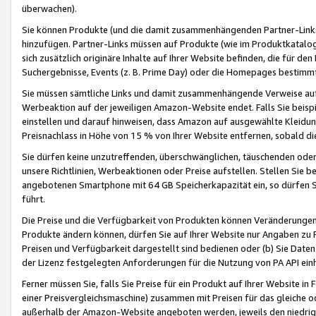
überwachen).
Sie können Produkte (und die damit zusammenhängenden Partner-Links)
hinzufügen. Partner-Links müssen auf Produkte (wie im Produktkatalog de
sich zusätzlich originäre Inhalte auf Ihrer Website befinden, die für 
Suchergebnisse, Events (z. B. Prime Day) oder die Homepages bestimmte
Sie müssen sämtliche Links und damit zusammenhängende Verweise auf z
Werbeaktion auf der jeweiligen Amazon-Website endet. Falls Sie beisp
einstellen und darauf hinweisen, dass Amazon auf ausgewählte Kleidun
Preisnachlass in Höhe von 15 % von Ihrer Website entfernen, sobald di
Sie dürfen keine unzutreffenden, überschwänglichen, täuschenden od
unsere Richtlinien, Werbeaktionen oder Preise aufstellen. Stellen Sie 
angebotenen Smartphone mit 64 GB Speicherkapazität ein, so dürfen S
führt.
Die Preise und die Verfügbarkeit von Produkten können Veränderungen 
Produkte ändern können, dürfen Sie auf Ihrer Website nur Angaben zu P
Preisen und Verfügbarkeit dargestellt sind bedienen oder (b) Sie Daten
der Lizenz festgelegten Anforderungen für die Nutzung von PA API einh
Ferner müssen Sie, falls Sie Preise für ein Produkt auf Ihrer Website in 
einer Preisvergleichsmaschine) zusammen mit Preisen für das gleiche o
außerhalb der Amazon-Website angeboten werden, jeweils den niedrigst