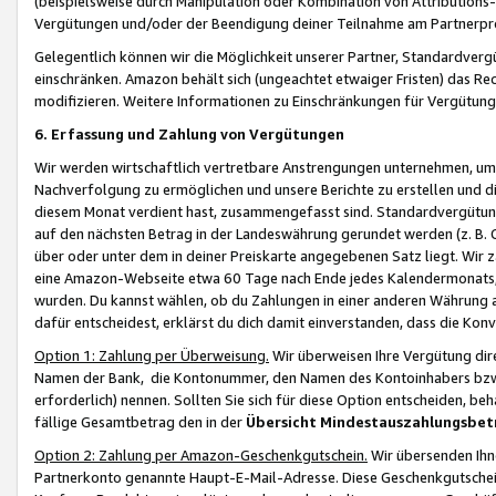
(beispielsweise durch Manipulation oder Kombination von Attributions-
Vergütungen und/oder der Beendigung deiner Teilnahme am Partnerp
Gelegentlich können wir die Möglichkeit unserer Partner, Standardv
einschränken. Amazon behält sich (ungeachtet etwaiger Fristen) das Re
modifizieren. Weitere Informationen zu Einschränkungen für Vergütung
6. Erfassung und Zahlung von Vergütungen
Wir werden wirtschaftlich vertretbare Anstrengungen unternehmen, um 
Nachverfolgung zu ermöglichen und unsere Berichte zu erstellen und di
diesem Monat verdient hast, zusammengefasst sind. Standardvergütung
auf den nächsten Betrag in der Landeswährung gerundet werden (z. B. C
über oder unter dem in deiner Preiskarte angegebenen Satz liegt. Wir
eine Amazon-Webseite etwa 60 Tage nach Ende jedes Kalendermonats, i
wurden. Du kannst wählen, ob du Zahlungen in einer anderen Währung
dafür entscheidest, erklärst du dich damit einverstanden, dass die K
Option 1: Zahlung per Überweisung.
Wir überweisen Ihre Vergütung dir
Namen der Bank, die Kontonummer, den Namen des Kontoinhabers bzw. a
erforderlich) nennen. Sollten Sie sich für diese Option entscheiden, be
fällige Gesamtbetrag den in der
Übersicht Mindestauszahlungsbet
Option 2: Zahlung per Amazon-Geschenkgutschein.
Wir übersenden Ihne
Partnerkonto genannte Haupt-E-Mail-Adresse. Diese Geschenkgutschei