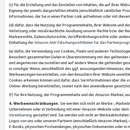
(c) für die Erstellung und das Einstellen von Inhalten, die auf Ihrer We
Eignung der jeweils dargestellten Inhalte (einschließlich sämtlicher 
Informationen, die Sie in einen Partner-Link aufnehmen oder mit diese
(d) dafür, dass die Nutzung der Programminhalte, Ihrer Website und des 
Verletzung oder missbräuchliche Ausübung unserer Rechte bzw. der Recht
Markenrechte, Datenschutzrechte, Veröffentlichungsrechte oder anderer
Einhaltung der
Amazon Anti-Fälschungsrichtlinien für das Partnerpro
(e) dafür, die Verwendung von Cookies, Pixeln und anderen Technologien
Besuchern gesammelten Daten in Übereinstimmung mit den geltenden Ge
und angemessen darzustellen und auf andere Weise die geltenden geset
in sonstiger Weise, einschließlich des ggf. anzuzeigenden Hinweises, d
Werbeanzeigen bereitstellen, von den Besuchern Ihrer Website unmitte
Cookies erkennen können und dafür, dass Sie Informationen über die v
Online-Werbung bereitstellen, soweit nach den anwendbaren gesetzlic
(f) für Ihre Nutzung, der Programminhalte und der Amazon-Marken, u
4. Werbeeinschränkungen.
Sie werden sich nicht an Werbe-, Market
Unternehmen oder in Verbindung mit einer Amazon-Website oder dem Pa
Vereinbarung
gestattet sind. Sie werden sich nicht an Werbeaktivitäten
Logos von uns oder unseren Partnern (einschließlich Amazon-Marken), 
E-Books, physischen Postsendungen, physischen Dokumenten oder in 