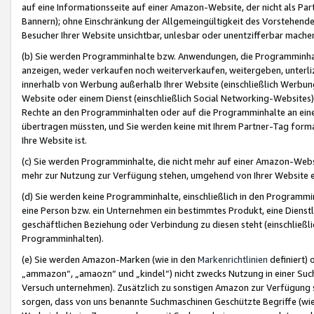
auf eine Informationsseite auf einer Amazon-Website, der nicht als Part
Bannern); ohne Einschränkung der Allgemeingültigkeit des Vorstehende
Besucher Ihrer Website unsichtbar, unlesbar oder unentzifferbar mache
(b) Sie werden Programminhalte bzw. Anwendungen, die Programminhalt
anzeigen, weder verkaufen noch weiterverkaufen, weitergeben, unterli
innerhalb von Werbung außerhalb Ihrer Website (einschließlich Werbun
Website oder einem Dienst (einschließlich Social Networking-Website
Rechte an den Programminhalten oder auf die Programminhalte an eine a
übertragen müssten, und Sie werden keine mit Ihrem Partner-Tag formati
Ihre Website ist.
(c) Sie werden Programminhalte, die nicht mehr auf einer Amazon-Websit
mehr zur Nutzung zur Verfügung stehen, umgehend von Ihrer Website e
(d) Sie werden keine Programminhalte, einschließlich in den Programmin
eine Person bzw. ein Unternehmen ein bestimmtes Produkt, eine Dienstle
geschäftlichen Beziehung oder Verbindung zu diesen steht (einschließli
Programminhalten).
(e) Sie werden Amazon-Marken (wie in den
Markenrichtlinien
definiert) 
„ammazon“, „amaozn“ und „kindel“) nicht zwecks Nutzung in einer Suc
Versuch unternehmen). Zusätzlich zu sonstigen Amazon zur Verfügung 
sorgen, dass von uns benannte Suchmaschinen Geschützte Begriffe (wie 