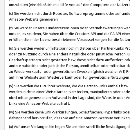
umzuleiten (einschließlich mit Hilfe von auf den Computern der Nutzer i
(s) Sie werden nicht durch Roboter, Softwareprogramme oder auf andere
Amazon-Website generieren.
(t) Sie werden unsere Kundenrezensionen oder Sternebewertungen wed
nutzen, es sei denn, Sie haben über die Creators API und die PA API e
erfüllen die in der Lizenz beschriebenen Voraussetzungen für die Nutzu
(u) Sie werden weder unmittelbar noch mittelbar über Partner-Links P
oder zu Nutzung durch eine andere natürliche oder juristische Person,
Geschäftspartnern nicht gestatten bzw. diese nicht dazu auffordern od
andere natürliche oder juristische Person, unmittelbar oder mittelbar
zu Wiederverkaufs- oder gewerblichen Zwecken (gleich welcher Art) 
auf Ihrer Website zum Wiederverkauf oder für gewerbliche Nutzungen 
(v) Sie werden die URL Ihrer Website, die die Partner-Links enthält b
werden, nicht in einer Weise tarnen, verstecken, manipulieren oder and
nicht mit angemessenem Aufwand in der Lage sind, die Website oder A
Links eine Amazon-Website aufruft.
(w) Sie werden keine Link-Verkürzungen, Schaltflächen, Hyperlinks ode
dahingehend hervorrufen, dass Sie auf eine Amazon-Website verlinken
(x) Auf unser Verlangen hin legen Sie uns eine schriftliche Bestätigung