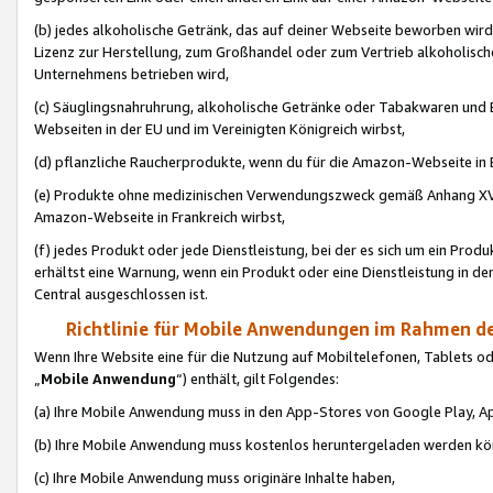
(b) jedes alkoholische Getränk, das auf deiner Webseite beworben wird
Lizenz zur Herstellung, zum Großhandel oder zum Vertrieb alkoholisch
Unternehmens betrieben wird,
(c) Säuglingsnahruhrung, alkoholische Getränke oder Tabakwaren und E
Webseiten in der EU und im Vereinigten Königreich wirbst,
(d) pflanzliche Raucherprodukte, wenn du für die Amazon-Webseite in B
(e) Produkte ohne medizinischen Verwendungszweck gemäß Anhang XVI 
Amazon-Webseite in Frankreich wirbst,
(f) jedes Produkt oder jede Dienstleistung, bei der es sich um ein Prod
erhältst eine Warnung, wenn ein Produkt oder eine Dienstleistung in de
Central ausgeschlossen ist.
Richtlinie für Mobile Anwendungen im Rahmen de
Wenn Ihre Website eine für die Nutzung auf Mobiltelefonen, Tablets 
„
Mobile Anwendung
“) enthält, gilt Folgendes:
(a) Ihre Mobile Anwendung muss in den App-Stores von Google Play, A
(b) Ihre Mobile Anwendung muss kostenlos heruntergeladen werden könn
(c) Ihre Mobile Anwendung muss originäre Inhalte haben,