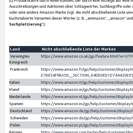
(c) Produktkäufe durch einen Kunden, der durch eine Anzeige auf eine 
Ausschreibungen und Auktionen über Schlagwörter, Suchbegriffe oder 
oder eine andere Amazon-Marke (vgl. die nicht abschließende Liste un
buchstabierte Varianten dieser Wörter (z. B. „ammazon“, „amaozn“ und „
Suchplatzierung
”);
Land
Nicht abschließende Liste der Marken
Vereinigtes
https://www.amazon.co.uk/gp/feature.html?ie=U
Königreich
Frankreich
https://www.amazon.fr/gp/help/customer/displa
E78834F9BA58__SECTION_64DE0ED1D744420E9
Italien
https://www.amazon.it/gp/help/customer/display
Irland
https://www.amazon.ie/gp/help/customer/displa
Niederlande
https://www.amazon.nl/gp/help/customer/display
Spanien
https://www.amazon.es/gp/help/customer/display
Deutschland
https://www.amazon.de/gp/help/customer/displa
Schweden
https://www.amazon.de/gp/help/customer/displa
Polen
https://www.amazon.pl/gp/help/customer/display
Belgien
https://www.amazon.com.be/gp/help/customer/d