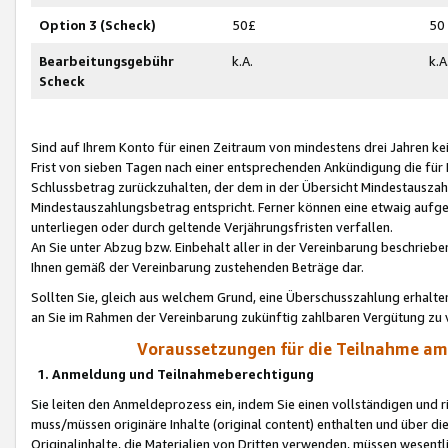
Option 3 (Scheck)
50£
50
Bearbeitungsgebühr
k.A.
k.A
Scheck
Sind auf Ihrem Konto für einen Zeitraum von mindestens drei Jahren kein
Frist von sieben Tagen nach einer entsprechenden Ankündigung die für
Schlussbetrag zurückzuhalten, der dem in der Übersicht Mindestausz
Mindestauszahlungsbetrag entspricht. Ferner können eine etwaig aufg
unterliegen oder durch geltende Verjährungsfristen verfallen.
An Sie unter Abzug bzw. Einbehalt aller in der Vereinbarung beschrieb
Ihnen gemäß der Vereinbarung zustehenden Beträge dar.
Sollten Sie, gleich aus welchem Grund, eine Überschusszahlung erhalte
an Sie im Rahmen der Vereinbarung zukünftig zahlbaren Vergütung zu 
Voraussetzungen für die Teilnahme a
1. Anmeldung und Teilnahmeberechtigung
Sie leiten den Anmeldeprozess ein, indem Sie einen vollständigen und 
muss/müssen originäre Inhalte (original content) enthalten und über d
Originalinhalte, die Materialien von Dritten verwenden, müssen wese