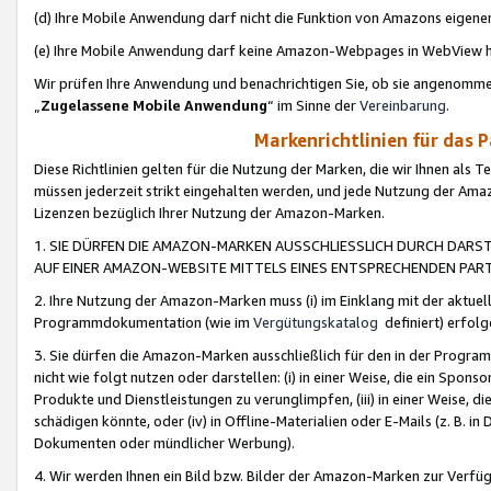
(d) Ihre Mobile Anwendung darf nicht die Funktion von Amazons eige
(e) Ihre Mobile Anwendung darf keine Amazon-Webpages in WebView 
Wir prüfen Ihre Anwendung und benachrichtigen Sie, ob sie angenomm
„
Zugelassene Mobile Anwendung
“ im Sinne der
Vereinbarung
.
Markenrichtlinien für das 
Diese Richtlinien gelten für die Nutzung der Marken, die wir Ihnen als 
müssen jederzeit strikt eingehalten werden, und jede Nutzung der Ama
Lizenzen bezüglich Ihrer Nutzung der Amazon-Marken.
1. SIE DÜRFEN DIE AMAZON-MARKEN AUSSCHLIESSLICH DURCH DARS
AUF EINER AMAZON-WEBSITE MITTELS EINES ENTSPRECHENDEN PART
2. Ihre Nutzung der Amazon-Marken muss (i) im Einklang mit der aktuells
Programmdokumentation (wie im
Vergütungskatalog
definiert) erfolg
3. Sie dürfen die Amazon-Marken ausschließlich für den in der Progr
nicht wie folgt nutzen oder darstellen: (i) in einer Weise, die ein Spo
Produkte und Dienstleistungen zu verunglimpfen, (iii) in einer Weise
schädigen könnte, oder (iv) in Offline-Materialien oder E-Mails (z. B.
Dokumenten oder mündlicher Werbung).
4. Wir werden Ihnen ein Bild bzw. Bilder der Amazon-Marken zur Verfüg