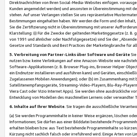
Direktnachrichten von Ihren Social-Media-Websites einfügen. vorausg
Kunden angemeldet werden) und ansonsten in Übereinstimmung mit der
stehen. Auf unser Verlangen stellen Sie uns repräsentative Mustermater
Bestimmungen eingehalten haben. Wir werden die Form und den Inhalt, di
Sie die Zertifizierung nicht in Übereinstimmung mit unserer Aufforderu
Klarstellung: (i) Für die Zwecke der geltenden Marketinggesetze (z. 
von 1991 und ähnlicher oder Nachfolgegesetze) sind Sie der „Absender“ j
Gesetze und Standards und Best Practices der Marketingbranche für 
5. Verbreitung von Partner-Links über Software und Geräte
Sie
nutzen bzw. keine Verlinkungen auf eine Amazon-Website wie nachsteh
Software-Applikationen (z. B. Browser Plug-ins, Browser Helper Objec
ein Endnutzer installieren und ausführen kann) und Geräten, einschlie
Zugelassenen Mobilen Anwendungen); oder (b) im Zusammenhang mit bzw.
Satellitenempfangsgeräte, Streaming-Video-Playern, Blu-Ray-Playern 
Viera Cast oder Vizio Internet Apps). Sie werden ohne ausdrückliche v
Entwicklung von Modellen des maschinellen Lernens oder verwandter 
6. Inhalte auf Ihrer Website
. Sie tragen die ausschließliche Verantwo
(a) Sie werden Programminhalte in keiner Weise ergänzen, löschen oder
Informationen; Sie dürfen aus einer Bilddatei bestehende Programminhal
erhalten bleiben bzw. aus Text bestehende Programminhalte so kürzen, 
Kürzung nicht sachlich falsch oder irreführend wird. Einige Arten von L