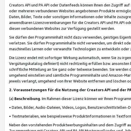
Creators API und PA API oder Datenfeeds können Ihnen den Zugriff auf D
oder mehreren verbundenen Websites angebotenen Produkte ermögliche
Daten, Bilder, Texte oder sonstigen Informationen oder Inhalte zuzugre
anwendbaren Lizenzvereinbarungen für die Creators API und PA API od
diesen verbundenen Websites zur Verfügung gestellt werden.
Sie dürfen den Programminhalt nicht dazu verwenden, geistiges Eigent
verletzen. Sie dürfen Programminhalte nicht verwenden, um direkt ode
maschinelles Lernen oder verwandte Technologien zu entwickeln oder zu
Die Lizenz endet mit sofortiger Wirkung automatisch, wenn Sie zu irg
Vergütungskatalog definiert) nicht rechtzeitig erfüllen bzw. ansonsten
schriftliche Mitteilung an Sie ganz oder teilweise beenden. Sie werden
umgehend einstellen und sämtliche Programminhalte und Amazon-Marke
jeweils verlangt, umgehend von Ihrer Website entfernen und löschen od
2. Voraussetzungen für die Nutzung der Creators API und der P
(a)
Beschreibung
. Im Rahmen dieser Lizenz können wir Ihnen Programmi
• Daten, Bilder, Audio-Dateien, Videos, Logos, Benutzerschnittstellen-
• Textmaterialien, wie beispielsweise Produktinformationen in Textfor
Neben den vorstehenden Produktwerbungsinhalten und dem Zugriff auf 
Zusammenhang mit Creators API und PA API Musterquellcodes und -bibli