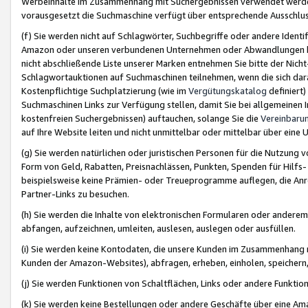
Werbeinhalte im Zusammenhang mit Suchergebnissen verwendet werden,
vorausgesetzt die Suchmaschine verfügt über entsprechende Ausschlu
(f) Sie werden nicht auf Schlagwörter, Suchbegriffe oder andere Ident
Amazon oder unseren verbundenen Unternehmen oder Abwandlungen bzw
nicht abschließende Liste unserer Marken entnehmen Sie bitte der Nich
Schlagwortauktionen auf Suchmaschinen teilnehmen, wenn die sich da
Kostenpflichtige Suchplatzierung (wie im
Vergütungskatalog
definiert
Suchmaschinen Links zur Verfügung stellen, damit Sie bei allgemeinen I
kostenfreien Suchergebnissen) auftauchen, solange Sie die
Vereinbaru
auf Ihre Website leiten und nicht unmittelbar oder mittelbar über eine
(g) Sie werden natürlichen oder juristischen Personen für die Nutzung 
Form von Geld, Rabatten, Preisnachlässen, Punkten, Spenden für Hilfs
beispielsweise keine Prämien- oder Treueprogramme auflegen, die Anrei
Partner-Links zu besuchen.
(h) Sie werden die Inhalte von elektronischen Formularen oder anderem M
abfangen, aufzeichnen, umleiten, auslesen, auslegen oder ausfüllen.
(i) Sie werden keine Kontodaten, die unsere Kunden im Zusammenhang 
Kunden der Amazon-Websites), abfragen, erheben, einholen, speichern,
(j) Sie werden Funktionen von Schaltflächen, Links oder andere Funkti
(k) Sie werden keine Bestellungen oder andere Geschäfte über eine Ama