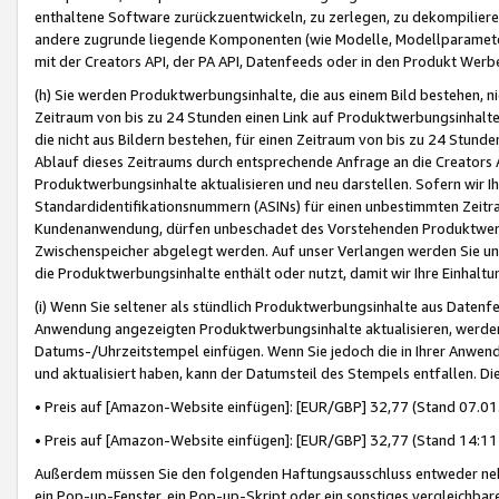
enthaltene Software zurückzuentwickeln, zu zerlegen, zu dekompilier
andere zugrunde liegende Komponenten (wie Modelle, Modellparameter
mit der Creators API, der PA API, Datenfeeds oder in den Produkt Werb
(h) Sie werden Produktwerbungsinhalte, die aus einem Bild bestehen, ni
Zeitraum von bis zu 24 Stunden einen Link auf Produktwerbungsinhalte
die nicht aus Bildern bestehen, für einen Zeitraum von bis zu 24 Stund
Ablauf dieses Zeitraums durch entsprechende Anfrage an die Creators 
Produktwerbungsinhalte aktualisieren und neu darstellen. Sofern wir Ih
Standardidentifikationsnummern (ASINs) für einen unbestimmten Zeitra
Kundenanwendung, dürfen unbeschadet des Vorstehenden Produktwerbu
Zwischenspeicher abgelegt werden. Auf unser Verlangen werden Sie un
die Produktwerbungsinhalte enthält oder nutzt, damit wir Ihre Einhalt
(i) Wenn Sie seltener als stündlich Produktwerbungsinhalte aus Datenfe
Anwendung angezeigten Produktwerbungsinhalte aktualisieren, werden 
Datums-/Uhrzeitstempel einfügen. Wenn Sie jedoch die in Ihrer Anwe
und aktualisiert haben, kann der Datumsteil des Stempels entfallen. Dies
• Preis auf [Amazon-Website einfügen]: [EUR/GBP] 32,77 (Stand 07.01.
• Preis auf [Amazon-Website einfügen]: [EUR/GBP] 32,77 (Stand 14:11 
Außerdem müssen Sie den folgenden Haftungsausschluss entweder neb
ein Pop-up-Fenster, ein Pop-up-Skript oder ein sonstiges vergleichba