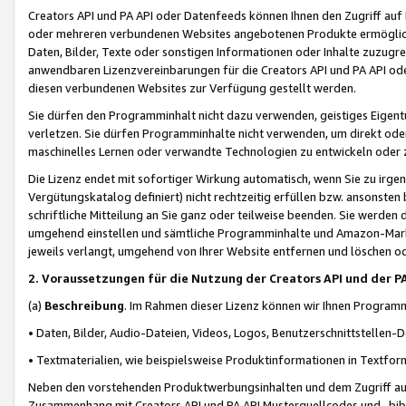
Creators API und PA API oder Datenfeeds können Ihnen den Zugriff auf D
oder mehreren verbundenen Websites angebotenen Produkte ermögliche
Daten, Bilder, Texte oder sonstigen Informationen oder Inhalte zuzugre
anwendbaren Lizenzvereinbarungen für die Creators API und PA API od
diesen verbundenen Websites zur Verfügung gestellt werden.
Sie dürfen den Programminhalt nicht dazu verwenden, geistiges Eigent
verletzen. Sie dürfen Programminhalte nicht verwenden, um direkt ode
maschinelles Lernen oder verwandte Technologien zu entwickeln oder zu
Die Lizenz endet mit sofortiger Wirkung automatisch, wenn Sie zu irg
Vergütungskatalog definiert) nicht rechtzeitig erfüllen bzw. ansonsten
schriftliche Mitteilung an Sie ganz oder teilweise beenden. Sie werden
umgehend einstellen und sämtliche Programminhalte und Amazon-Marke
jeweils verlangt, umgehend von Ihrer Website entfernen und löschen od
2. Voraussetzungen für die Nutzung der Creators API und der P
(a)
Beschreibung
. Im Rahmen dieser Lizenz können wir Ihnen Programmi
• Daten, Bilder, Audio-Dateien, Videos, Logos, Benutzerschnittstellen-
• Textmaterialien, wie beispielsweise Produktinformationen in Textfor
Neben den vorstehenden Produktwerbungsinhalten und dem Zugriff auf 
Zusammenhang mit Creators API und PA API Musterquellcodes und -bibli