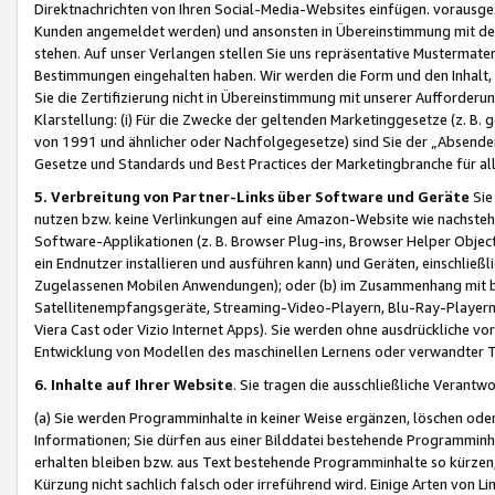
Direktnachrichten von Ihren Social-Media-Websites einfügen. vorausg
Kunden angemeldet werden) und ansonsten in Übereinstimmung mit der
stehen. Auf unser Verlangen stellen Sie uns repräsentative Mustermater
Bestimmungen eingehalten haben. Wir werden die Form und den Inhalt, di
Sie die Zertifizierung nicht in Übereinstimmung mit unserer Aufforderu
Klarstellung: (i) Für die Zwecke der geltenden Marketinggesetze (z. 
von 1991 und ähnlicher oder Nachfolgegesetze) sind Sie der „Absender“ j
Gesetze und Standards und Best Practices der Marketingbranche für 
5. Verbreitung von Partner-Links über Software und Geräte
Sie
nutzen bzw. keine Verlinkungen auf eine Amazon-Website wie nachsteh
Software-Applikationen (z. B. Browser Plug-ins, Browser Helper Objec
ein Endnutzer installieren und ausführen kann) und Geräten, einschlie
Zugelassenen Mobilen Anwendungen); oder (b) im Zusammenhang mit bzw.
Satellitenempfangsgeräte, Streaming-Video-Playern, Blu-Ray-Playern 
Viera Cast oder Vizio Internet Apps). Sie werden ohne ausdrückliche v
Entwicklung von Modellen des maschinellen Lernens oder verwandter 
6. Inhalte auf Ihrer Website
. Sie tragen die ausschließliche Verantwo
(a) Sie werden Programminhalte in keiner Weise ergänzen, löschen oder
Informationen; Sie dürfen aus einer Bilddatei bestehende Programminhal
erhalten bleiben bzw. aus Text bestehende Programminhalte so kürzen, 
Kürzung nicht sachlich falsch oder irreführend wird. Einige Arten von L