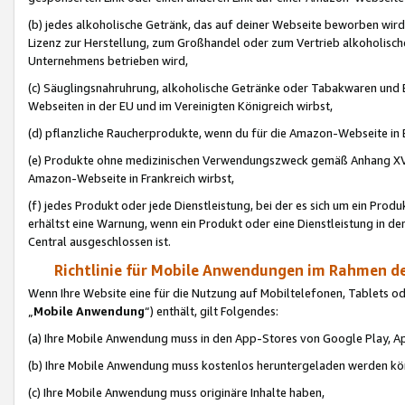
(b) jedes alkoholische Getränk, das auf deiner Webseite beworben wird
Lizenz zur Herstellung, zum Großhandel oder zum Vertrieb alkoholisch
Unternehmens betrieben wird,
(c) Säuglingsnahruhrung, alkoholische Getränke oder Tabakwaren und E
Webseiten in der EU und im Vereinigten Königreich wirbst,
(d) pflanzliche Raucherprodukte, wenn du für die Amazon-Webseite in B
(e) Produkte ohne medizinischen Verwendungszweck gemäß Anhang XVI 
Amazon-Webseite in Frankreich wirbst,
(f) jedes Produkt oder jede Dienstleistung, bei der es sich um ein Prod
erhältst eine Warnung, wenn ein Produkt oder eine Dienstleistung in de
Central ausgeschlossen ist.
Richtlinie für Mobile Anwendungen im Rahmen de
Wenn Ihre Website eine für die Nutzung auf Mobiltelefonen, Tablets 
„
Mobile Anwendung
“) enthält, gilt Folgendes:
(a) Ihre Mobile Anwendung muss in den App-Stores von Google Play, A
(b) Ihre Mobile Anwendung muss kostenlos heruntergeladen werden könn
(c) Ihre Mobile Anwendung muss originäre Inhalte haben,