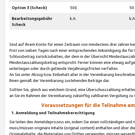
Option 3 (Scheck)
50£
50
Bearbeitungsgebühr
k.A.
k.A
Scheck
Sind auf Ihrem Konto für einen Zeitraum von mindestens drei Jahren kein
Frist von sieben Tagen nach einer entsprechenden Ankündigung die für
Schlussbetrag zurückzuhalten, der dem in der Übersicht Mindestausz
Mindestauszahlungsbetrag entspricht. Ferner können eine etwaig aufg
unterliegen oder durch geltende Verjährungsfristen verfallen.
An Sie unter Abzug bzw. Einbehalt aller in der Vereinbarung beschrieb
Ihnen gemäß der Vereinbarung zustehenden Beträge dar.
Sollten Sie, gleich aus welchem Grund, eine Überschusszahlung erhalte
an Sie im Rahmen der Vereinbarung zukünftig zahlbaren Vergütung zu 
Voraussetzungen für die Teilnahme a
1. Anmeldung und Teilnahmeberechtigung
Sie leiten den Anmeldeprozess ein, indem Sie einen vollständigen und 
muss/müssen originäre Inhalte (original content) enthalten und über d
Originalinhalte, die Materialien von Dritten verwenden, müssen wese