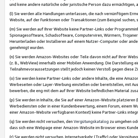
und keine andere natürliche oder juristische Person dazu ermächtigen, a
(l) Sie werden alle Handlungen unterlassen, die nach vernünftigem Erme
Website, auf der Funktionen oder Transaktionen (zum Beispiel suchen, s
(m) Sie werden auf Ihrer Website keine Partner-Links oder Programmin
Spionagesoftware, Schadsoftware, Computerviren, Würmern, Trojaner
Herunterladen oder Installieren auf einem Nutzer-Computer oder ande
genehmigt wurden.
(n) Sie werden Amazon-Websites oder Teile davon nicht auf Ihrer Websi
(z. B., WebView) innerhalb einer Mobilen Anwendung. Die Darstellung ein
Teilnahmevoraussetzungen stellt jedoch keinen Verstoß gegen diese Zif
(o) Sie werden keine Partner-Links oder andere Inhalte, die eine Am
Werbeseiten oder Layer-Werbung einstellen oder bereitstellen, mit Au
bewerben, die eng mit dem auf Ihrer Website befindlichen Material z
(p) Sie werden in Inhalte, die Sie auf einer Amazon-Website platzier
Werbediensten oder in einer Kundenbewertung, einem Forum, einem Wun
einer Amazon-Website verfügbaren Kontext) keine Partner-Links integr
(q) Sie werden nicht versuchen, den
Vergütungskatalog
zu umgehen oder
dass sich eine Webpage einer Amazon-Website im Browser eines Kunden 
(r) Sie werden nicht versuchen, Internetverkehr (Traffic) oder Vergü