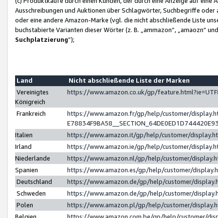
(c) Produktkäufe durch einen Kunden, der durch eine Anzeige auf eine 
Ausschreibungen und Auktionen über Schlagwörter, Suchbegriffe oder 
oder eine andere Amazon-Marke (vgl. die nicht abschließende Liste un
buchstabierte Varianten dieser Wörter (z. B. „ammazon“, „amaozn“ und „
Suchplatzierung
”);
Land
Nicht abschließende Liste der Marken
Vereinigtes
https://www.amazon.co.uk/gp/feature.html?ie=U
Königreich
Frankreich
https://www.amazon.fr/gp/help/customer/displa
E78834F9BA58__SECTION_64DE0ED1D744420E9
Italien
https://www.amazon.it/gp/help/customer/display
Irland
https://www.amazon.ie/gp/help/customer/displa
Niederlande
https://www.amazon.nl/gp/help/customer/display
Spanien
https://www.amazon.es/gp/help/customer/display
Deutschland
https://www.amazon.de/gp/help/customer/displa
Schweden
https://www.amazon.de/gp/help/customer/displa
Polen
https://www.amazon.pl/gp/help/customer/display
Belgien
https://www.amazon.com.be/gp/help/customer/d