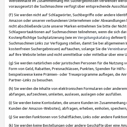
Werbeinhalte im Zusammenhang mit Suchergebnissen verwendet werden,
vorausgesetzt die Suchmaschine verfügt über entsprechende Ausschlu
(f) Sie werden nicht auf Schlagwörter, Suchbegriffe oder andere Ident
Amazon oder unseren verbundenen Unternehmen oder Abwandlungen bzw
nicht abschließende Liste unserer Marken entnehmen Sie bitte der Nich
Schlagwortauktionen auf Suchmaschinen teilnehmen, wenn die sich da
Kostenpflichtige Suchplatzierung (wie im
Vergütungskatalog
definiert
Suchmaschinen Links zur Verfügung stellen, damit Sie bei allgemeinen I
kostenfreien Suchergebnissen) auftauchen, solange Sie die
Vereinbaru
auf Ihre Website leiten und nicht unmittelbar oder mittelbar über eine
(g) Sie werden natürlichen oder juristischen Personen für die Nutzung 
Form von Geld, Rabatten, Preisnachlässen, Punkten, Spenden für Hilfs
beispielsweise keine Prämien- oder Treueprogramme auflegen, die Anrei
Partner-Links zu besuchen.
(h) Sie werden die Inhalte von elektronischen Formularen oder anderem M
abfangen, aufzeichnen, umleiten, auslesen, auslegen oder ausfüllen.
(i) Sie werden keine Kontodaten, die unsere Kunden im Zusammenhang 
Kunden der Amazon-Websites), abfragen, erheben, einholen, speichern,
(j) Sie werden Funktionen von Schaltflächen, Links oder andere Funkti
(k) Sie werden keine Bestellungen oder andere Geschäfte über eine Ama