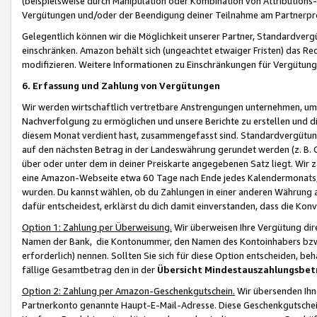
(beispielsweise durch Manipulation oder Kombination von Attributions-
Vergütungen und/oder der Beendigung deiner Teilnahme am Partnerp
Gelegentlich können wir die Möglichkeit unserer Partner, Standardv
einschränken. Amazon behält sich (ungeachtet etwaiger Fristen) das Re
modifizieren. Weitere Informationen zu Einschränkungen für Vergütung
6. Erfassung und Zahlung von Vergütungen
Wir werden wirtschaftlich vertretbare Anstrengungen unternehmen, um 
Nachverfolgung zu ermöglichen und unsere Berichte zu erstellen und di
diesem Monat verdient hast, zusammengefasst sind. Standardvergütung
auf den nächsten Betrag in der Landeswährung gerundet werden (z. B. C
über oder unter dem in deiner Preiskarte angegebenen Satz liegt. Wir
eine Amazon-Webseite etwa 60 Tage nach Ende jedes Kalendermonats, i
wurden. Du kannst wählen, ob du Zahlungen in einer anderen Währung
dafür entscheidest, erklärst du dich damit einverstanden, dass die K
Option 1: Zahlung per Überweisung.
Wir überweisen Ihre Vergütung dir
Namen der Bank, die Kontonummer, den Namen des Kontoinhabers bzw. a
erforderlich) nennen. Sollten Sie sich für diese Option entscheiden, be
fällige Gesamtbetrag den in der
Übersicht Mindestauszahlungsbet
Option 2: Zahlung per Amazon-Geschenkgutschein.
Wir übersenden Ihne
Partnerkonto genannte Haupt-E-Mail-Adresse. Diese Geschenkgutschei