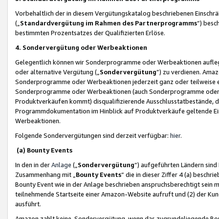
Vorbehaltlich der in diesem Vergütungskatalog beschriebenen Einschr
(„
Standardvergütung im Rahmen des Partnerprogramms
“) besc
bestimmten Prozentsatzes der Qualifizierten Erlöse.
4. Sondervergütung oder Werbeaktionen
Gelegentlich können wir Sonderprogramme oder Werbeaktionen auflegen,
oder alternative Vergütung („
Sondervergütung
”) zu verdienen. Amazo
Sonderprogramme oder Werbeaktionen jederzeit ganz oder teilweise einz
Sonderprogramme oder Werbeaktionen (auch Sonderprogramme oder We
Produktverkäufen kommt) disqualifizierende Ausschlusstatbestände, di
Programmdokumentation im Hinblick auf Produktverkäufe geltende E
Werbeaktionen.
Folgende Sondervergütungen sind derzeit verfügbar:
hier
.
(a) Bounty Events
In den in der
Anlage
(„
Sondervergütung
“) aufgeführten Ländern sind
Zusammenhang mit „
Bounty Events
“ die in dieser Ziffer 4 (a) besch
Bounty Event wie in der Anlage beschrieben anspruchsberechtigt sein mu
teilnehmende Startseite einer Amazon-Website aufruft und (2) der Kun
ausführt.
Amazon zahlt keine Sondervergütung, wenn das zugrundeliegende Boun