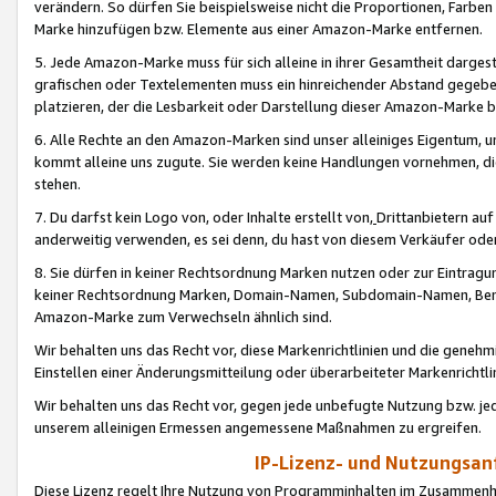
verändern. So dürfen Sie beispielsweise nicht die Proportionen, Farb
Marke hinzufügen bzw. Elemente aus einer Amazon-Marke entfernen.
5. Jede Amazon-Marke muss für sich alleine in ihrer Gesamtheit darge
grafischen oder Textelementen muss ein hinreichender Abstand gegebe
platzieren, der die Lesbarkeit oder Darstellung dieser Amazon-Marke b
6. Alle Rechte an den Amazon-Marken sind unser alleiniges Eigentum, 
kommt alleine uns zugute. Sie werden keine Handlungen vornehmen, 
stehen.
7. Du darfst kein Logo von, oder Inhalte erstellt von,
Drittanbietern au
anderweitig verwenden, es sei denn, du hast von diesem Verkäufer oder
8. Sie dürfen in keiner Rechtsordnung Marken nutzen oder zur Eintragu
keiner Rechtsordnung Marken, Domain-Namen, Subdomain-Namen, Benu
Amazon-Marke zum Verwechseln ähnlich sind.
Wir behalten uns das Recht vor, diese Markenrichtlinien und die gene
Einstellen einer Änderungsmitteilung oder überarbeiteter Markenricht
Wir behalten uns das Recht vor, gegen jede unbefugte Nutzung bzw. jede 
unserem alleinigen Ermessen angemessene Maßnahmen zu ergreifen.
IP-Lizenz- und Nutzungsan
Diese Lizenz regelt Ihre Nutzung von Programminhalten im Zusammen