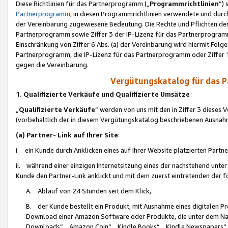
Diese Richtlinien für das Partnerprogramm („
Programmrichtlinien
“)
Partnerprogramm
; in diesen Programmrichtlinien verwendete und durch
der Vereinbarung zugewiesene Bedeutung. Die Rechte und Pflichten de
Partnerprogramm sowie Ziffer 3 der IP-Lizenz für das Partnerprogram
Einschränkung von Ziffer 6 Abs. (a) der Vereinbarung wird hiermit Fol
Partnerprogramm, die IP-Lizenz für das Partnerprogramm oder Ziffer 1
gegen die Vereinbarung.
Vergütungskatalog für das 
1. Qualifizierte Verkäufe und Qualifizierte Umsätze
„
Qualifizierte Verkäufe
“ werden von uns mit den in Ziffer 3 diese
(vorbehaltlich der in diesem Vergütungskatalog beschriebenen Ausnah
(a) Partner- Link auf Ihrer Site
:
i. ein Kunde durch Anklicken eines auf Ihrer Website platzierten Part
ii. während einer einzigen Internetsitzung eines der nachstehend unter (i)
Kunde den Partner-Link anklickt und mit dem zuerst eintretenden der f
A. Ablauf von 24 Stunden seit dem Klick,
B. der Kunde bestellt ein Produkt, mit Ausnahme eines digitalen P
Download einer Amazon Software oder Produkte, die unter dem N
Downloads“, „Amazon Coin“, „Kindle Books“, „Kindle Newspapers“, „