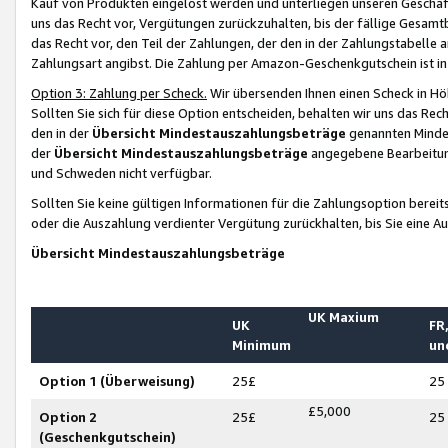
Kauf von Produkten eingelöst werden und unterliegen unseren Geschäf
uns das Recht vor, Vergütungen zurückzuhalten, bis der fällige Gesamt
das Recht vor, den Teil der Zahlungen, der den in der Zahlungstabelle 
Zahlungsart angibst. Die Zahlung per Amazon-Geschenkgutschein ist in
Option 3: Zahlung per Scheck.
Wir übersenden Ihnen einen Scheck in Höh
Sollten Sie sich für diese Option entscheiden, behalten wir uns das Rec
den in der
Übersicht Mindestauszahlungsbeträge
genannten Mindest
der
Übersicht Mindestauszahlungsbeträge
angegebene Bearbeitung
und Schweden nicht verfügbar.
Sollten Sie keine gültigen Informationen für die Zahlungsoption bereit
oder die Auszahlung verdienter Vergütung zurückhalten, bis Sie eine A
Übersicht Mindestauszahlungsbeträge
UK Maxium
UK
FR,
Minimum
un
Option 1 (Überweisung)
25£
25
£5,000
Option 2
25£
25
(Geschenkgutschein)