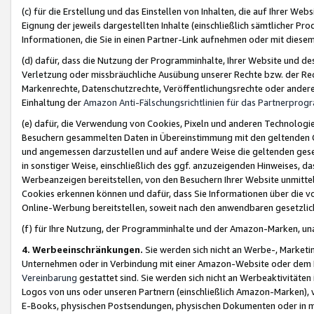
(c) für die Erstellung und das Einstellen von Inhalten, die auf Ihrer We
Eignung der jeweils dargestellten Inhalte (einschließlich sämtlicher 
Informationen, die Sie in einen Partner-Link aufnehmen oder mit diese
(d) dafür, dass die Nutzung der Programminhalte, Ihrer Website und des 
Verletzung oder missbräuchliche Ausübung unserer Rechte bzw. der Recht
Markenrechte, Datenschutzrechte, Veröffentlichungsrechte oder anderer
Einhaltung der
Amazon Anti-Fälschungsrichtlinien für das Partnerpro
(e) dafür, die Verwendung von Cookies, Pixeln und anderen Technologien
Besuchern gesammelten Daten in Übereinstimmung mit den geltenden Ge
und angemessen darzustellen und auf andere Weise die geltenden geset
in sonstiger Weise, einschließlich des ggf. anzuzeigenden Hinweises, d
Werbeanzeigen bereitstellen, von den Besuchern Ihrer Website unmitte
Cookies erkennen können und dafür, dass Sie Informationen über die v
Online-Werbung bereitstellen, soweit nach den anwendbaren gesetzlic
(f) für Ihre Nutzung, der Programminhalte und der Amazon-Marken, u
4. Werbeeinschränkungen.
Sie werden sich nicht an Werbe-, Market
Unternehmen oder in Verbindung mit einer Amazon-Website oder dem Pa
Vereinbarung
gestattet sind. Sie werden sich nicht an Werbeaktivitäten
Logos von uns oder unseren Partnern (einschließlich Amazon-Marken), 
E-Books, physischen Postsendungen, physischen Dokumenten oder in 