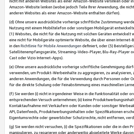
nicht mit anderen Websites als einer Amazon-Website verlinken oder i
Amazon-Website lenken (wobei jedoch Teile Ihrer Anwendung, die nich
anderen Websites als einer Amazon-Website enthalten dürfen).
(d) Ohne unsere ausdrückliche vorherige schriftliche Zustimmung werd
Nutzung mit einem Mobiltelefon oder sonstigen Mobilgerät entwickelt
(1) Websites, die nicht für die Nutzung mit solchen Geräten entwickelt
eine nicht für Mobilgeräte optimierte Website, die über einen Interne
in den
Richtlinie für Mobile Anwendungen
definiert, oder (3) Beistellge
Satellitenempfangsgeräte, Streaming-Video-Player, Blu-Ray-Player ode
Cast oder Vizio Internet-Apps).
(e) Ohne unsere ausdrückliche vorherige schriftliche Genehmigung dürfe
verwenden, um Produkt-Werbeinhalte zu aggregieren, zu analysieren, 
anderen Anwendungen, die für die Verwendung durch Personen oder Or
für die direkte Schulung oder Feinabstimmung eines maschinellen Lern
(f) Sie werden (i) nicht in irgendeiner Weise in die Funktionalität ode
entsprechenden Versuch unternehmen; (ii) keine Produktwerbungsinha
Kontaktaufnahme mit Verkäufern oder Kunden oder sonstiger Werbeaktiv
API, Datenfeeds, Produktwerbungsinhalten oder Spezifikationen erschei
Eigentumsrechte oder gewerblicher Schutzrechte, nicht entfernen, verd
(g) Sie werden nicht versuchen, (i) die Spezifikationen oder die in de
manipulieren, zu reparieren oder anderweitig abgeleitete Werke davon z