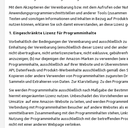
Mit dem Akzeptieren der Vereinbarung bzw. mit dem Aufrufen oder Nutz
Anwendungsprogrammierschnittstellen und anderer Tools (zusammen die
Texten und sonstigen Informationen und Inhalten in Bezug auf Produkte
nutzen können, erklären Sie sich damit einverstanden, an diese Lizenz 
1. Eingeschränkte Lizenz für Programminhalte
Vorbehaltlich der Bedingungen der Vereinbarung und ausschließlich z
Einhaltung der Vereinbarung (einschließlich dieser Lizenz und der ande
nicht übertragbare, nicht unterlizenzierbare, nicht exklusive, gebühren
anzuzeigen; (b) nur diejenigen der Amazon-Marken zu verwenden (wie in 
Programminhalte, ausschließlich auf Ihrer Website und in Übereinstimmu
API, Datenfeeds und Produkt-Werbeinhalte ausschließlich gemäß den Spe
Kopieren oder andere Verwenden von Programminhalten zugunsten Dri
Sammeln und Extrahieren von Daten. Zur Klarstellung: Zu den Program
Sie werden Programminhalte ausschließlich nach Maßgabe der Besti
hiermit eingeräumten Lizenz nutzen. Unbeschadet des Vorstehenden we
Umsätze auf eine Amazon-Website zu leiten, und werden Programminhal
Verbindung mit Programminhalten Besucher auf andere Websites als ein
unmittelbarem Zusammenhang mit den Programminhalten stehen, Links z
Nutzung der Programminhalte ausschließlich mit der betreffenden Pr
nicht mit einer anderen Webpage verlinken.