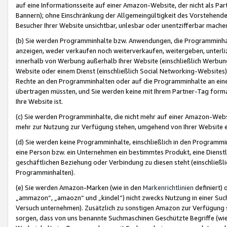
auf eine Informationsseite auf einer Amazon-Website, der nicht als Part
Bannern); ohne Einschränkung der Allgemeingültigkeit des Vorstehende
Besucher Ihrer Website unsichtbar, unlesbar oder unentzifferbar mache
(b) Sie werden Programminhalte bzw. Anwendungen, die Programminhalt
anzeigen, weder verkaufen noch weiterverkaufen, weitergeben, unterli
innerhalb von Werbung außerhalb Ihrer Website (einschließlich Werbun
Website oder einem Dienst (einschließlich Social Networking-Website
Rechte an den Programminhalten oder auf die Programminhalte an eine a
übertragen müssten, und Sie werden keine mit Ihrem Partner-Tag formati
Ihre Website ist.
(c) Sie werden Programminhalte, die nicht mehr auf einer Amazon-Websit
mehr zur Nutzung zur Verfügung stehen, umgehend von Ihrer Website e
(d) Sie werden keine Programminhalte, einschließlich in den Programmin
eine Person bzw. ein Unternehmen ein bestimmtes Produkt, eine Dienstle
geschäftlichen Beziehung oder Verbindung zu diesen steht (einschließli
Programminhalten).
(e) Sie werden Amazon-Marken (wie in den
Markenrichtlinien
definiert) 
„ammazon“, „amaozn“ und „kindel“) nicht zwecks Nutzung in einer Suc
Versuch unternehmen). Zusätzlich zu sonstigen Amazon zur Verfügung 
sorgen, dass von uns benannte Suchmaschinen Geschützte Begriffe (wie 