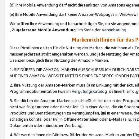
(d) Ihre Mobile Anwendung darf nicht die Funktion von Amazons eige
(e) Ihre Mobile Anwendung darf keine Amazon-Webpages in WebView 
Wir prüfen Ihre Anwendung und benachrichtigen Sie, ob sie angenomm
„
Zugelassene Mobile Anwendung
“ im Sinne der
Vereinbarung
.
Markenrichtlinien für das 
Diese Richtlinien gelten für die Nutzung der Marken, die wir Ihnen als 
müssen jederzeit strikt eingehalten werden, und jede Nutzung der Ama
Lizenzen bezüglich Ihrer Nutzung der Amazon-Marken.
1. SIE DÜRFEN DIE AMAZON-MARKEN AUSSCHLIESSLICH DURCH DARS
AUF EINER AMAZON-WEBSITE MITTELS EINES ENTSPRECHENDEN PART
2. Ihre Nutzung der Amazon-Marken muss (i) im Einklang mit der aktuells
Programmdokumentation (wie im
Vergütungskatalog
definiert) erfolg
3. Sie dürfen die Amazon-Marken ausschließlich für den in der Progr
nicht wie folgt nutzen oder darstellen: (i) in einer Weise, die ein Spo
Produkte und Dienstleistungen zu verunglimpfen, (iii) in einer Weise
schädigen könnte, oder (iv) in Offline-Materialien oder E-Mails (z. B.
Dokumenten oder mündlicher Werbung).
4. Wir werden Ihnen ein Bild bzw. Bilder der Amazon-Marken zur Verfüg