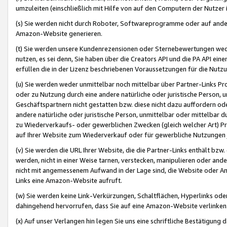
umzuleiten (einschließlich mit Hilfe von auf den Computern der Nutzer i
(s) Sie werden nicht durch Roboter, Softwareprogramme oder auf andere
Amazon-Website generieren.
(t) Sie werden unsere Kundenrezensionen oder Sternebewertungen wed
nutzen, es sei denn, Sie haben über die Creators API und die PA API e
erfüllen die in der Lizenz beschriebenen Voraussetzungen für die Nutzu
(u) Sie werden weder unmittelbar noch mittelbar über Partner-Links P
oder zu Nutzung durch eine andere natürliche oder juristische Person,
Geschäftspartnern nicht gestatten bzw. diese nicht dazu auffordern od
andere natürliche oder juristische Person, unmittelbar oder mittelbar
zu Wiederverkaufs- oder gewerblichen Zwecken (gleich welcher Art) 
auf Ihrer Website zum Wiederverkauf oder für gewerbliche Nutzungen 
(v) Sie werden die URL Ihrer Website, die die Partner-Links enthält b
werden, nicht in einer Weise tarnen, verstecken, manipulieren oder and
nicht mit angemessenem Aufwand in der Lage sind, die Website oder A
Links eine Amazon-Website aufruft.
(w) Sie werden keine Link-Verkürzungen, Schaltflächen, Hyperlinks ode
dahingehend hervorrufen, dass Sie auf eine Amazon-Website verlinken
(x) Auf unser Verlangen hin legen Sie uns eine schriftliche Bestätigung