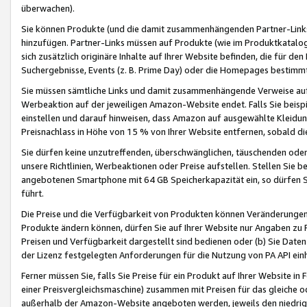
überwachen).
Sie können Produkte (und die damit zusammenhängenden Partner-Links)
hinzufügen. Partner-Links müssen auf Produkte (wie im Produktkatalog de
sich zusätzlich originäre Inhalte auf Ihrer Website befinden, die für 
Suchergebnisse, Events (z. B. Prime Day) oder die Homepages bestimmte
Sie müssen sämtliche Links und damit zusammenhängende Verweise auf z
Werbeaktion auf der jeweiligen Amazon-Website endet. Falls Sie beisp
einstellen und darauf hinweisen, dass Amazon auf ausgewählte Kleidun
Preisnachlass in Höhe von 15 % von Ihrer Website entfernen, sobald di
Sie dürfen keine unzutreffenden, überschwänglichen, täuschenden od
unsere Richtlinien, Werbeaktionen oder Preise aufstellen. Stellen Sie 
angebotenen Smartphone mit 64 GB Speicherkapazität ein, so dürfen S
führt.
Die Preise und die Verfügbarkeit von Produkten können Veränderungen 
Produkte ändern können, dürfen Sie auf Ihrer Website nur Angaben zu P
Preisen und Verfügbarkeit dargestellt sind bedienen oder (b) Sie Daten
der Lizenz festgelegten Anforderungen für die Nutzung von PA API einh
Ferner müssen Sie, falls Sie Preise für ein Produkt auf Ihrer Website in 
einer Preisvergleichsmaschine) zusammen mit Preisen für das gleiche o
außerhalb der Amazon-Website angeboten werden, jeweils den niedrigst