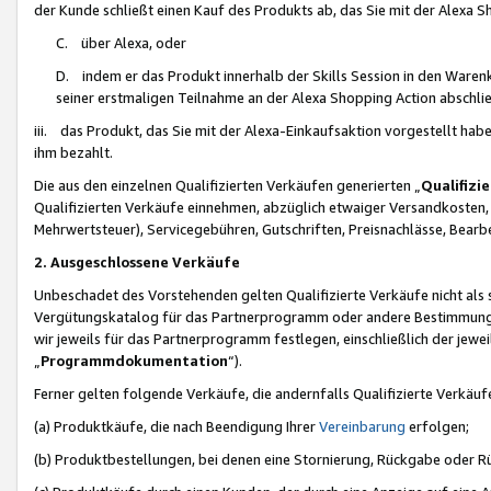
der Kunde schließt einen Kauf des Produkts ab, das Sie mit der Alexa 
C. über Alexa, oder
D. indem er das Produkt innerhalb der Skills Session in den Waren
seiner erstmaligen Teilnahme an der Alexa Shopping Action abschlie
iii. das Produkt, das Sie mit der Alexa-Einkaufsaktion vorgestellt ha
ihm bezahlt.
Die aus den einzelnen Qualifizierten Verkäufen generierten „
Qualifizi
Qualifizierten Verkäufe einnehmen, abzüglich etwaiger Versandkosten
Mehrwertsteuer), Servicegebühren, Gutschriften, Preisnachlässe, Bear
2. Ausgeschlossene Verkäufe
Unbeschadet des Vorstehenden gelten Qualifizierte Verkäufe nicht als
Vergütungskatalog für das Partnerprogramm oder andere Bestimmungen,
wir jeweils für das Partnerprogramm festlegen, einschließlich der jewe
„
Programmdokumentation
“).
Ferner gelten folgende Verkäufe, die andernfalls Qualifizierte Verkä
(a) Produktkäufe, die nach Beendigung Ihrer
Vereinbarung
erfolgen;
(b) Produktbestellungen, bei denen eine Stornierung, Rückgabe oder R