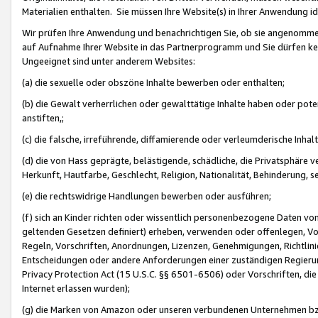
Materialien enthalten. Sie müssen Ihre Website(s) in Ihrer Anwendung ide
Wir prüfen Ihre Anwendung und benachrichtigen Sie, ob sie angenommen
auf Aufnahme Ihrer Website in das Partnerprogramm und Sie dürfen kei
Ungeeignet sind unter anderem Websites:
(a) die sexuelle oder obszöne Inhalte bewerben oder enthalten;
(b) die Gewalt verherrlichen oder gewalttätige Inhalte haben oder pot
anstiften,;
(c) die falsche, irreführende, diffamierende oder verleumderische Inha
(d) die von Hass geprägte, belästigende, schädliche, die Privatsphäre v
Herkunft, Hautfarbe, Geschlecht, Religion, Nationalität, Behinderung, 
(e) die rechtswidrige Handlungen bewerben oder ausführen;
(f) sich an Kinder richten oder wissentlich personenbezogene Daten vo
geltenden Gesetzen definiert) erheben, verwenden oder offenlegen, Vo
Regeln, Vorschriften, Anordnungen, Lizenzen, Genehmigungen, Richtlini
Entscheidungen oder andere Anforderungen einer zuständigen Regierung
Privacy Protection Act (15 U.S.C. §§ 6501-6506) oder Vorschriften, di
Internet erlassen wurden);
(g) die Marken von Amazon oder unseren verbundenen Unternehmen b