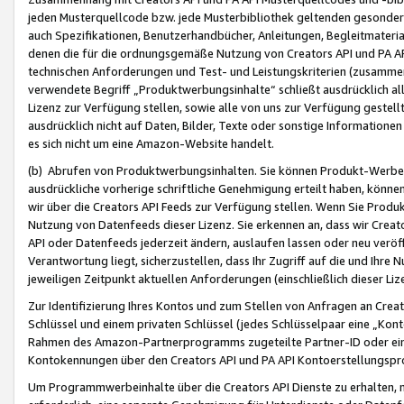
jeden Musterquellcode bzw. jede Musterbibliothek geltenden gesonder
auch Spezifikationen, Benutzerhandbücher, Anleitungen, Begleitmaterial
denen die für die ordnungsgemäße Nutzung von Creators API und PA A
technischen Anforderungen und Test- und Leistungskriterien (zusammen
verwendete Begriff „Produktwerbungsinhalte“ schließt ausdrücklich al
Lizenz zur Verfügung stellen, sowie alle von uns zur Verfügung gestel
ausdrücklich nicht auf Daten, Bilder, Texte oder sonstige Informatione
es sich nicht um eine Amazon-Website handelt.
(b) Abrufen von Produktwerbungsinhalten. Sie können Produkt-Werbein
ausdrückliche vorherige schriftliche Genehmigung erteilt haben, könn
wir über die Creators API Feeds zur Verfügung stellen. Wenn Sie Produk
Nutzung von Datenfeeds dieser Lizenz. Sie erkennen an, dass wir Creat
API oder Datenfeeds jederzeit ändern, auslaufen lassen oder neu veröffe
Verantwortung liegt, sicherzustellen, dass Ihr Zugriff auf die und Ihr
jeweiligen Zeitpunkt aktuellen Anforderungen (einschließlich dieser Liz
Zur Identifizierung Ihres Kontos und zum Stellen von Anfragen an Crea
Schlüssel und einem privaten Schlüssel (jedes Schlüsselpaar eine „Kon
Rahmen des Amazon-Partnerprogramms zugeteilte Partner-ID oder ein
Kontokennungen über den Creators API und PA API Kontoerstellungspro
Um Programmwerbeinhalte über die Creators API Dienste zu erhalten, m