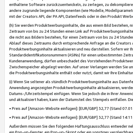
enthaltene Software zurückzuentwickeln, zu zerlegen, zu dekompilier
andere zugrunde liegende Komponenten (wie Modelle, Modellparameter
mit der Creators API, der PA API, Datenfeeds oder in den Produkt Werb
(h) Sie werden Produktwerbungsinhalte, die aus einem Bild bestehen, ni
Zeitraum von bis zu 24 Stunden einen Link auf Produktwerbungsinhalte
die nicht aus Bildern bestehen, für einen Zeitraum von bis zu 24 Stund
Ablauf dieses Zeitraums durch entsprechende Anfrage an die Creators 
Produktwerbungsinhalte aktualisieren und neu darstellen. Sofern wir Ih
Standardidentifikationsnummern (ASINs) für einen unbestimmten Zeitra
Kundenanwendung, dürfen unbeschadet des Vorstehenden Produktwerbu
Zwischenspeicher abgelegt werden. Auf unser Verlangen werden Sie un
die Produktwerbungsinhalte enthält oder nutzt, damit wir Ihre Einhalt
(i) Wenn Sie seltener als stündlich Produktwerbungsinhalte aus Datenfe
Anwendung angezeigten Produktwerbungsinhalte aktualisieren, werden 
Datums-/Uhrzeitstempel einfügen. Wenn Sie jedoch die in Ihrer Anwe
und aktualisiert haben, kann der Datumsteil des Stempels entfallen. Dies
• Preis auf [Amazon-Website einfügen]: [EUR/GBP] 32,77 (Stand 07.01.
• Preis auf [Amazon-Website einfügen]: [EUR/GBP] 32,77 (Stand 14:11 
Außerdem müssen Sie den folgenden Haftungsausschluss entweder neb
ein Pop-up-Fenster, ein Pop-up-Skript oder ein sonstiges vergleichba