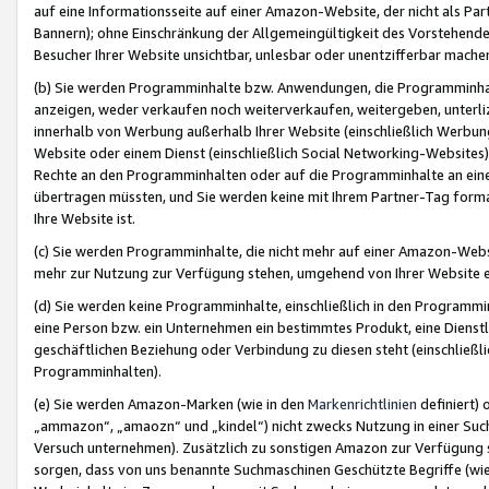
auf eine Informationsseite auf einer Amazon-Website, der nicht als Part
Bannern); ohne Einschränkung der Allgemeingültigkeit des Vorstehende
Besucher Ihrer Website unsichtbar, unlesbar oder unentzifferbar mache
(b) Sie werden Programminhalte bzw. Anwendungen, die Programminhalt
anzeigen, weder verkaufen noch weiterverkaufen, weitergeben, unterli
innerhalb von Werbung außerhalb Ihrer Website (einschließlich Werbun
Website oder einem Dienst (einschließlich Social Networking-Website
Rechte an den Programminhalten oder auf die Programminhalte an eine a
übertragen müssten, und Sie werden keine mit Ihrem Partner-Tag formati
Ihre Website ist.
(c) Sie werden Programminhalte, die nicht mehr auf einer Amazon-Websit
mehr zur Nutzung zur Verfügung stehen, umgehend von Ihrer Website e
(d) Sie werden keine Programminhalte, einschließlich in den Programmin
eine Person bzw. ein Unternehmen ein bestimmtes Produkt, eine Dienstle
geschäftlichen Beziehung oder Verbindung zu diesen steht (einschließli
Programminhalten).
(e) Sie werden Amazon-Marken (wie in den
Markenrichtlinien
definiert) 
„ammazon“, „amaozn“ und „kindel“) nicht zwecks Nutzung in einer Suc
Versuch unternehmen). Zusätzlich zu sonstigen Amazon zur Verfügung 
sorgen, dass von uns benannte Suchmaschinen Geschützte Begriffe (wie 