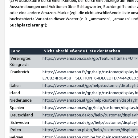
(c) Produktkäufe durch einen Kunden, der durch eine Anzeige auf eine 
Ausschreibungen und Auktionen über Schlagwörter, Suchbegriffe oder 
oder eine andere Amazon-Marke (vgl. die nicht abschließende Liste un
buchstabierte Varianten dieser Wörter (z. B. „ammazon“, „amaozn“ und „
Suchplatzierung
”);
Land
Nicht abschließende Liste der Marken
Vereinigtes
https://www.amazon.co.uk/gp/feature.html?ie=U
Königreich
Frankreich
https://www.amazon.fr/gp/help/customer/displa
E78834F9BA58__SECTION_64DE0ED1D744420E9
Italien
https://www.amazon.it/gp/help/customer/display
Irland
https://www.amazon.ie/gp/help/customer/displa
Niederlande
https://www.amazon.nl/gp/help/customer/display
Spanien
https://www.amazon.es/gp/help/customer/display
Deutschland
https://www.amazon.de/gp/help/customer/displa
Schweden
https://www.amazon.de/gp/help/customer/displa
Polen
https://www.amazon.pl/gp/help/customer/display
Belgien
https://www.amazon.com.be/gp/help/customer/d