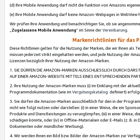
(d) Ihre Mobile Anwendung darf nicht die Funktion von Amazons eige
(e) Ihre Mobile Anwendung darf keine Amazon-Webpages in WebView 
Wir prüfen Ihre Anwendung und benachrichtigen Sie, ob sie angenomm
„
Zugelassene Mobile Anwendung
“ im Sinne der
Vereinbarung
.
Markenrichtlinien für das 
Diese Richtlinien gelten für die Nutzung der Marken, die wir Ihnen als 
müssen jederzeit strikt eingehalten werden, und jede Nutzung der Ama
Lizenzen bezüglich Ihrer Nutzung der Amazon-Marken.
1. SIE DÜRFEN DIE AMAZON-MARKEN AUSSCHLIESSLICH DURCH DARS
AUF EINER AMAZON-WEBSITE MITTELS EINES ENTSPRECHENDEN PART
2. Ihre Nutzung der Amazon-Marken muss (i) im Einklang mit der aktuells
Programmdokumentation (wie im
Vergütungskatalog
definiert) erfolg
3. Sie dürfen die Amazon-Marken ausschließlich für den in der Progr
nicht wie folgt nutzen oder darstellen: (i) in einer Weise, die ein Spo
Produkte und Dienstleistungen zu verunglimpfen, (iii) in einer Weise
schädigen könnte, oder (iv) in Offline-Materialien oder E-Mails (z. B.
Dokumenten oder mündlicher Werbung).
4. Wir werden Ihnen ein Bild bzw. Bilder der Amazon-Marken zur Verfüg