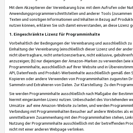
Mit dem Akzeptieren der Vereinbarung bzw. mit dem Aufrufen oder Nutz
Anwendungsprogrammierschnittstellen und anderer Tools (zusammen die
Texten und sonstigen Informationen und Inhalten in Bezug auf Produkte
nutzen können, erklären Sie sich damit einverstanden, an diese Lizenz 
1. Eingeschränkte Lizenz für Programminhalte
Vorbehaltlich der Bedingungen der Vereinbarung und ausschließlich z
Einhaltung der Vereinbarung (einschließlich dieser Lizenz und der ande
nicht übertragbare, nicht unterlizenzierbare, nicht exklusive, gebühren
anzuzeigen; (b) nur diejenigen der Amazon-Marken zu verwenden (wie in 
Programminhalte, ausschließlich auf Ihrer Website und in Übereinstimmu
API, Datenfeeds und Produkt-Werbeinhalte ausschließlich gemäß den Spe
Kopieren oder andere Verwenden von Programminhalten zugunsten Dri
Sammeln und Extrahieren von Daten. Zur Klarstellung: Zu den Program
Sie werden Programminhalte ausschließlich nach Maßgabe der Besti
hiermit eingeräumten Lizenz nutzen. Unbeschadet des Vorstehenden we
Umsätze auf eine Amazon-Website zu leiten, und werden Programminhal
Verbindung mit Programminhalten Besucher auf andere Websites als ein
unmittelbarem Zusammenhang mit den Programminhalten stehen, Links z
Nutzung der Programminhalte ausschließlich mit der betreffenden Pr
nicht mit einer anderen Webpage verlinken.