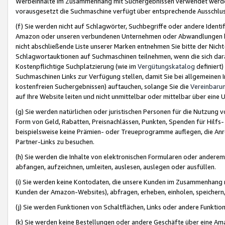
Werbeinhalte im Zusammenhang mit Suchergebnissen verwendet werden,
vorausgesetzt die Suchmaschine verfügt über entsprechende Ausschlu
(f) Sie werden nicht auf Schlagwörter, Suchbegriffe oder andere Ident
Amazon oder unseren verbundenen Unternehmen oder Abwandlungen bzw
nicht abschließende Liste unserer Marken entnehmen Sie bitte der Nich
Schlagwortauktionen auf Suchmaschinen teilnehmen, wenn die sich da
Kostenpflichtige Suchplatzierung (wie im
Vergütungskatalog
definiert
Suchmaschinen Links zur Verfügung stellen, damit Sie bei allgemeinen I
kostenfreien Suchergebnissen) auftauchen, solange Sie die
Vereinbaru
auf Ihre Website leiten und nicht unmittelbar oder mittelbar über eine
(g) Sie werden natürlichen oder juristischen Personen für die Nutzung 
Form von Geld, Rabatten, Preisnachlässen, Punkten, Spenden für Hilfs
beispielsweise keine Prämien- oder Treueprogramme auflegen, die Anrei
Partner-Links zu besuchen.
(h) Sie werden die Inhalte von elektronischen Formularen oder anderem M
abfangen, aufzeichnen, umleiten, auslesen, auslegen oder ausfüllen.
(i) Sie werden keine Kontodaten, die unsere Kunden im Zusammenhang 
Kunden der Amazon-Websites), abfragen, erheben, einholen, speichern,
(j) Sie werden Funktionen von Schaltflächen, Links oder andere Funkti
(k) Sie werden keine Bestellungen oder andere Geschäfte über eine Ama