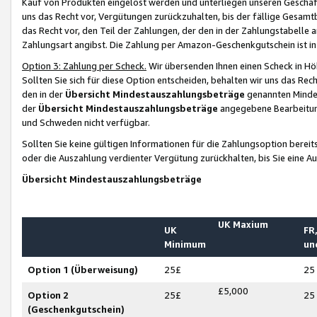
Kauf von Produkten eingelöst werden und unterliegen unseren Geschäf
uns das Recht vor, Vergütungen zurückzuhalten, bis der fällige Gesamt
das Recht vor, den Teil der Zahlungen, der den in der Zahlungstabelle 
Zahlungsart angibst. Die Zahlung per Amazon-Geschenkgutschein ist in
Option 3: Zahlung per Scheck.
Wir übersenden Ihnen einen Scheck in Höh
Sollten Sie sich für diese Option entscheiden, behalten wir uns das Rec
den in der
Übersicht Mindestauszahlungsbeträge
genannten Mindest
der
Übersicht Mindestauszahlungsbeträge
angegebene Bearbeitung
und Schweden nicht verfügbar.
Sollten Sie keine gültigen Informationen für die Zahlungsoption bereit
oder die Auszahlung verdienter Vergütung zurückhalten, bis Sie eine A
Übersicht Mindestauszahlungsbeträge
UK Maxium
UK
FR,
Minimum
un
Option 1 (Überweisung)
25£
25
£5,000
Option 2
25£
25
(Geschenkgutschein)