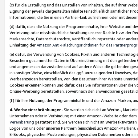
(c) für die Erstellung und das Einstellen von Inhalten, die auf Ihrer We
Eignung der jeweils dargestellten Inhalte (einschließlich sämtlicher 
Informationen, die Sie in einen Partner-Link aufnehmen oder mit diese
(d) dafür, dass die Nutzung der Programminhalte, Ihrer Website und des 
Verletzung oder missbräuchliche Ausübung unserer Rechte bzw. der Recht
Markenrechte, Datenschutzrechte, Veröffentlichungsrechte oder anderer
Einhaltung der
Amazon Anti-Fälschungsrichtlinien für das Partnerpro
(e) dafür, die Verwendung von Cookies, Pixeln und anderen Technologien
Besuchern gesammelten Daten in Übereinstimmung mit den geltenden Ge
und angemessen darzustellen und auf andere Weise die geltenden geset
in sonstiger Weise, einschließlich des ggf. anzuzeigenden Hinweises, d
Werbeanzeigen bereitstellen, von den Besuchern Ihrer Website unmitte
Cookies erkennen können und dafür, dass Sie Informationen über die v
Online-Werbung bereitstellen, soweit nach den anwendbaren gesetzlic
(f) für Ihre Nutzung, der Programminhalte und der Amazon-Marken, u
4. Werbeeinschränkungen.
Sie werden sich nicht an Werbe-, Market
Unternehmen oder in Verbindung mit einer Amazon-Website oder dem Pa
Vereinbarung
gestattet sind. Sie werden sich nicht an Werbeaktivitäten
Logos von uns oder unseren Partnern (einschließlich Amazon-Marken), 
E-Books, physischen Postsendungen, physischen Dokumenten oder in 