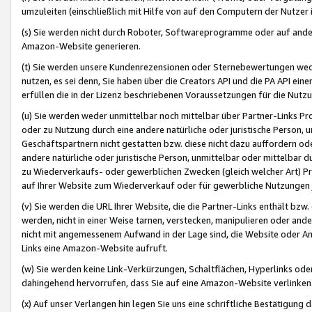
umzuleiten (einschließlich mit Hilfe von auf den Computern der Nutzer i
(s) Sie werden nicht durch Roboter, Softwareprogramme oder auf andere
Amazon-Website generieren.
(t) Sie werden unsere Kundenrezensionen oder Sternebewertungen wed
nutzen, es sei denn, Sie haben über die Creators API und die PA API e
erfüllen die in der Lizenz beschriebenen Voraussetzungen für die Nutzu
(u) Sie werden weder unmittelbar noch mittelbar über Partner-Links P
oder zu Nutzung durch eine andere natürliche oder juristische Person,
Geschäftspartnern nicht gestatten bzw. diese nicht dazu auffordern od
andere natürliche oder juristische Person, unmittelbar oder mittelbar
zu Wiederverkaufs- oder gewerblichen Zwecken (gleich welcher Art) 
auf Ihrer Website zum Wiederverkauf oder für gewerbliche Nutzungen 
(v) Sie werden die URL Ihrer Website, die die Partner-Links enthält b
werden, nicht in einer Weise tarnen, verstecken, manipulieren oder and
nicht mit angemessenem Aufwand in der Lage sind, die Website oder A
Links eine Amazon-Website aufruft.
(w) Sie werden keine Link-Verkürzungen, Schaltflächen, Hyperlinks ode
dahingehend hervorrufen, dass Sie auf eine Amazon-Website verlinken
(x) Auf unser Verlangen hin legen Sie uns eine schriftliche Bestätigung