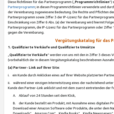
Diese Richtlinien für das Partnerprogramm („
Programmrichtlinien
“)
Partnerprogramm
; in diesen Programmrichtlinien verwendete und durch
der Vereinbarung zugewiesene Bedeutung. Die Rechte und Pflichten de
Partnerprogramm sowie Ziffer 3 der IP-Lizenz für das Partnerprogram
Einschränkung von Ziffer 6 Abs. (a) der Vereinbarung wird hiermit Fol
Partnerprogramm, die IP-Lizenz für das Partnerprogramm oder Ziffer 1
gegen die Vereinbarung.
Vergütungskatalog für das 
1. Qualifizierte Verkäufe und Qualifizierte Umsätze
„
Qualifizierte Verkäufe
“ werden von uns mit den in Ziffer 3 diese
(vorbehaltlich der in diesem Vergütungskatalog beschriebenen Ausnah
(a) Partner- Link auf Ihrer Site
:
i. ein Kunde durch Anklicken eines auf Ihrer Website platzierten Part
ii. während einer einzigen Internetsitzung eines der nachstehend unter (i)
Kunde den Partner-Link anklickt und mit dem zuerst eintretenden der f
A. Ablauf von 24 Stunden seit dem Klick,
B. der Kunde bestellt ein Produkt, mit Ausnahme eines digitalen P
Download einer Amazon Software oder Produkte, die unter dem N
Downloads“, „Amazon Coin“, „Kindle Books“, „Kindle Newspapers“, „