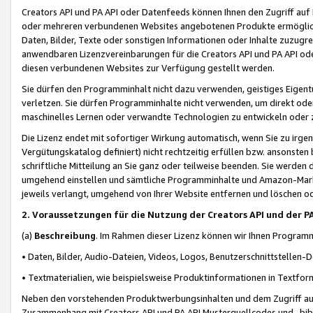
Creators API und PA API oder Datenfeeds können Ihnen den Zugriff auf D
oder mehreren verbundenen Websites angebotenen Produkte ermögliche
Daten, Bilder, Texte oder sonstigen Informationen oder Inhalte zuzugre
anwendbaren Lizenzvereinbarungen für die Creators API und PA API od
diesen verbundenen Websites zur Verfügung gestellt werden.
Sie dürfen den Programminhalt nicht dazu verwenden, geistiges Eigent
verletzen. Sie dürfen Programminhalte nicht verwenden, um direkt ode
maschinelles Lernen oder verwandte Technologien zu entwickeln oder zu
Die Lizenz endet mit sofortiger Wirkung automatisch, wenn Sie zu irg
Vergütungskatalog definiert) nicht rechtzeitig erfüllen bzw. ansonsten
schriftliche Mitteilung an Sie ganz oder teilweise beenden. Sie werden
umgehend einstellen und sämtliche Programminhalte und Amazon-Marke
jeweils verlangt, umgehend von Ihrer Website entfernen und löschen od
2. Voraussetzungen für die Nutzung der Creators API und der P
(a)
Beschreibung
. Im Rahmen dieser Lizenz können wir Ihnen Programmi
• Daten, Bilder, Audio-Dateien, Videos, Logos, Benutzerschnittstellen-
• Textmaterialien, wie beispielsweise Produktinformationen in Textfor
Neben den vorstehenden Produktwerbungsinhalten und dem Zugriff auf 
Zusammenhang mit Creators API und PA API Musterquellcodes und -bibli