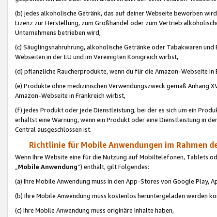
(b) jedes alkoholische Getränk, das auf deiner Webseite beworben wird
Lizenz zur Herstellung, zum Großhandel oder zum Vertrieb alkoholisch
Unternehmens betrieben wird,
(c) Säuglingsnahruhrung, alkoholische Getränke oder Tabakwaren und E
Webseiten in der EU und im Vereinigten Königreich wirbst,
(d) pflanzliche Raucherprodukte, wenn du für die Amazon-Webseite in B
(e) Produkte ohne medizinischen Verwendungszweck gemäß Anhang XVI 
Amazon-Webseite in Frankreich wirbst,
(f) jedes Produkt oder jede Dienstleistung, bei der es sich um ein Prod
erhältst eine Warnung, wenn ein Produkt oder eine Dienstleistung in de
Central ausgeschlossen ist.
Richtlinie für Mobile Anwendungen im Rahmen de
Wenn Ihre Website eine für die Nutzung auf Mobiltelefonen, Tablets 
„
Mobile Anwendung
“) enthält, gilt Folgendes:
(a) Ihre Mobile Anwendung muss in den App-Stores von Google Play, A
(b) Ihre Mobile Anwendung muss kostenlos heruntergeladen werden könn
(c) Ihre Mobile Anwendung muss originäre Inhalte haben,