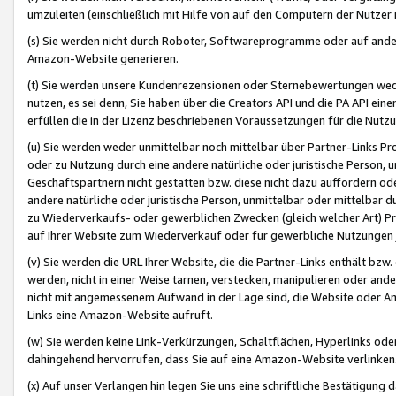
umzuleiten (einschließlich mit Hilfe von auf den Computern der Nutzer i
(s) Sie werden nicht durch Roboter, Softwareprogramme oder auf andere
Amazon-Website generieren.
(t) Sie werden unsere Kundenrezensionen oder Sternebewertungen wed
nutzen, es sei denn, Sie haben über die Creators API und die PA API e
erfüllen die in der Lizenz beschriebenen Voraussetzungen für die Nutzu
(u) Sie werden weder unmittelbar noch mittelbar über Partner-Links P
oder zu Nutzung durch eine andere natürliche oder juristische Person,
Geschäftspartnern nicht gestatten bzw. diese nicht dazu auffordern od
andere natürliche oder juristische Person, unmittelbar oder mittelbar
zu Wiederverkaufs- oder gewerblichen Zwecken (gleich welcher Art) 
auf Ihrer Website zum Wiederverkauf oder für gewerbliche Nutzungen 
(v) Sie werden die URL Ihrer Website, die die Partner-Links enthält b
werden, nicht in einer Weise tarnen, verstecken, manipulieren oder and
nicht mit angemessenem Aufwand in der Lage sind, die Website oder A
Links eine Amazon-Website aufruft.
(w) Sie werden keine Link-Verkürzungen, Schaltflächen, Hyperlinks ode
dahingehend hervorrufen, dass Sie auf eine Amazon-Website verlinken
(x) Auf unser Verlangen hin legen Sie uns eine schriftliche Bestätigung