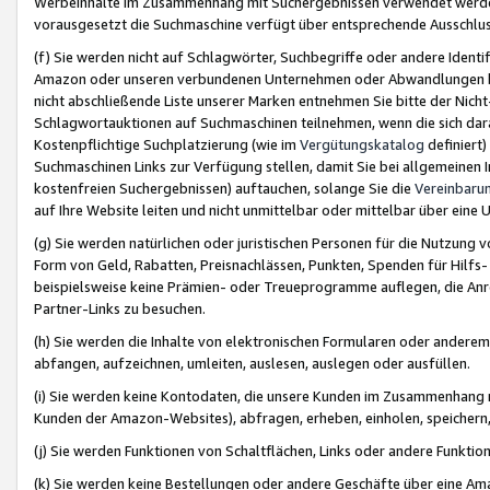
Werbeinhalte im Zusammenhang mit Suchergebnissen verwendet werden,
vorausgesetzt die Suchmaschine verfügt über entsprechende Ausschlu
(f) Sie werden nicht auf Schlagwörter, Suchbegriffe oder andere Ident
Amazon oder unseren verbundenen Unternehmen oder Abwandlungen bzw
nicht abschließende Liste unserer Marken entnehmen Sie bitte der Nich
Schlagwortauktionen auf Suchmaschinen teilnehmen, wenn die sich da
Kostenpflichtige Suchplatzierung (wie im
Vergütungskatalog
definiert
Suchmaschinen Links zur Verfügung stellen, damit Sie bei allgemeinen I
kostenfreien Suchergebnissen) auftauchen, solange Sie die
Vereinbaru
auf Ihre Website leiten und nicht unmittelbar oder mittelbar über eine
(g) Sie werden natürlichen oder juristischen Personen für die Nutzung 
Form von Geld, Rabatten, Preisnachlässen, Punkten, Spenden für Hilfs
beispielsweise keine Prämien- oder Treueprogramme auflegen, die Anrei
Partner-Links zu besuchen.
(h) Sie werden die Inhalte von elektronischen Formularen oder anderem M
abfangen, aufzeichnen, umleiten, auslesen, auslegen oder ausfüllen.
(i) Sie werden keine Kontodaten, die unsere Kunden im Zusammenhang 
Kunden der Amazon-Websites), abfragen, erheben, einholen, speichern,
(j) Sie werden Funktionen von Schaltflächen, Links oder andere Funkti
(k) Sie werden keine Bestellungen oder andere Geschäfte über eine Ama