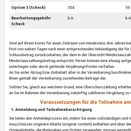
Option 3 (Scheck)
50£
50
Bearbeitungsgebühr
k.A.
k.A
Scheck
Sind auf Ihrem Konto für einen Zeitraum von mindestens drei Jahren kein
Frist von sieben Tagen nach einer entsprechenden Ankündigung die für
Schlussbetrag zurückzuhalten, der dem in der Übersicht Mindestausz
Mindestauszahlungsbetrag entspricht. Ferner können eine etwaig aufg
unterliegen oder durch geltende Verjährungsfristen verfallen.
An Sie unter Abzug bzw. Einbehalt aller in der Vereinbarung beschrieb
Ihnen gemäß der Vereinbarung zustehenden Beträge dar.
Sollten Sie, gleich aus welchem Grund, eine Überschusszahlung erhalte
an Sie im Rahmen der Vereinbarung zukünftig zahlbaren Vergütung zu 
Voraussetzungen für die Teilnahme a
1. Anmeldung und Teilnahmeberechtigung
Sie leiten den Anmeldeprozess ein, indem Sie einen vollständigen und 
muss/müssen originäre Inhalte (original content) enthalten und über d
Originalinhalte, die Materialien von Dritten verwenden, müssen wese