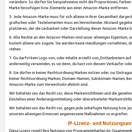
verändern. So dürfen Sie beispielsweise nicht die Proportionen, Farb
Marke hinzufügen bzw. Elemente aus einer Amazon-Marke entfernen.
5. Jede Amazon-Marke muss für sich alleine in ihrer Gesamtheit darge
grafischen oder Textelementen muss ein hinreichender Abstand gegebe
platzieren, der die Lesbarkeit oder Darstellung dieser Amazon-Marke b
6. Alle Rechte an den Amazon-Marken sind unser alleiniges Eigentum, 
kommt alleine uns zugute. Sie werden keine Handlungen vornehmen, 
stehen.
7. Du darfst kein Logo von, oder Inhalte erstellt von,
Drittanbietern au
anderweitig verwenden, es sei denn, du hast von diesem Verkäufer oder
8. Sie dürfen in keiner Rechtsordnung Marken nutzen oder zur Eintragu
keiner Rechtsordnung Marken, Domain-Namen, Subdomain-Namen, Benu
Amazon-Marke zum Verwechseln ähnlich sind.
Wir behalten uns das Recht vor, diese Markenrichtlinien und die gene
Einstellen einer Änderungsmitteilung oder überarbeiteter Markenricht
Wir behalten uns das Recht vor, gegen jede unbefugte Nutzung bzw. jede 
unserem alleinigen Ermessen angemessene Maßnahmen zu ergreifen.
IP-Lizenz- und Nutzungsan
Diese Lizenz regelt Ihre Nutzung von Programminhalten im Zusammen