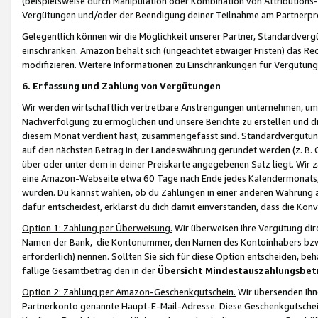
(beispielsweise durch Manipulation oder Kombination von Attributions-
Vergütungen und/oder der Beendigung deiner Teilnahme am Partnerp
Gelegentlich können wir die Möglichkeit unserer Partner, Standardv
einschränken. Amazon behält sich (ungeachtet etwaiger Fristen) das Re
modifizieren. Weitere Informationen zu Einschränkungen für Vergütung
6. Erfassung und Zahlung von Vergütungen
Wir werden wirtschaftlich vertretbare Anstrengungen unternehmen, um 
Nachverfolgung zu ermöglichen und unsere Berichte zu erstellen und di
diesem Monat verdient hast, zusammengefasst sind. Standardvergütung
auf den nächsten Betrag in der Landeswährung gerundet werden (z. B. C
über oder unter dem in deiner Preiskarte angegebenen Satz liegt. Wir
eine Amazon-Webseite etwa 60 Tage nach Ende jedes Kalendermonats, i
wurden. Du kannst wählen, ob du Zahlungen in einer anderen Währung
dafür entscheidest, erklärst du dich damit einverstanden, dass die K
Option 1: Zahlung per Überweisung.
Wir überweisen Ihre Vergütung dir
Namen der Bank, die Kontonummer, den Namen des Kontoinhabers bzw. a
erforderlich) nennen. Sollten Sie sich für diese Option entscheiden, be
fällige Gesamtbetrag den in der
Übersicht Mindestauszahlungsbet
Option 2: Zahlung per Amazon-Geschenkgutschein.
Wir übersenden Ihne
Partnerkonto genannte Haupt-E-Mail-Adresse. Diese Geschenkgutschei