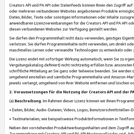
Creators API und PA API oder Datenfeeds können Ihnen den Zugriff auf D
oder mehreren verbundenen Websites angebotenen Produkte ermögliche
Daten, Bilder, Texte oder sonstigen Informationen oder Inhalte zuzugre
anwendbaren Lizenzvereinbarungen für die Creators API und PA API od
diesen verbundenen Websites zur Verfügung gestellt werden.
Sie dürfen den Programminhalt nicht dazu verwenden, geistiges Eigent
verletzen. Sie dürfen Programminhalte nicht verwenden, um direkt ode
maschinelles Lernen oder verwandte Technologien zu entwickeln oder zu
Die Lizenz endet mit sofortiger Wirkung automatisch, wenn Sie zu irg
Vergütungskatalog definiert) nicht rechtzeitig erfüllen bzw. ansonsten
schriftliche Mitteilung an Sie ganz oder teilweise beenden. Sie werden
umgehend einstellen und sämtliche Programminhalte und Amazon-Marke
jeweils verlangt, umgehend von Ihrer Website entfernen und löschen od
2. Voraussetzungen für die Nutzung der Creators API und der P
(a)
Beschreibung
. Im Rahmen dieser Lizenz können wir Ihnen Programmi
• Daten, Bilder, Audio-Dateien, Videos, Logos, Benutzerschnittstellen-
• Textmaterialien, wie beispielsweise Produktinformationen in Textfor
Neben den vorstehenden Produktwerbungsinhalten und dem Zugriff auf 
Zusammenhang mit Creators API und PA API Musterquellcodes und -bibli