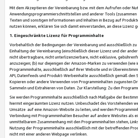
Mit dem Akzeptieren der Vereinbarung bzw. mit dem Aufrufen oder Nutz
Anwendungsprogrammierschnittstellen und anderer Tools (zusammen die
Texten und sonstigen Informationen und Inhalten in Bezug auf Produkte
nutzen können, erklären Sie sich damit einverstanden, an diese Lizenz 
1. Eingeschränkte Lizenz für Programminhalte
Vorbehaltlich der Bedingungen der Vereinbarung und ausschließlich z
Einhaltung der Vereinbarung (einschließlich dieser Lizenz und der ande
nicht übertragbare, nicht unterlizenzierbare, nicht exklusive, gebühren
anzuzeigen; (b) nur diejenigen der Amazon-Marken zu verwenden (wie in 
Programminhalte, ausschließlich auf Ihrer Website und in Übereinstimmu
API, Datenfeeds und Produkt-Werbeinhalte ausschließlich gemäß den Spe
Kopieren oder andere Verwenden von Programminhalten zugunsten Dri
Sammeln und Extrahieren von Daten. Zur Klarstellung: Zu den Program
Sie werden Programminhalte ausschließlich nach Maßgabe der Besti
hiermit eingeräumten Lizenz nutzen. Unbeschadet des Vorstehenden we
Umsätze auf eine Amazon-Website zu leiten, und werden Programminhal
Verbindung mit Programminhalten Besucher auf andere Websites als ein
unmittelbarem Zusammenhang mit den Programminhalten stehen, Links z
Nutzung der Programminhalte ausschließlich mit der betreffenden Pr
nicht mit einer anderen Webpage verlinken.