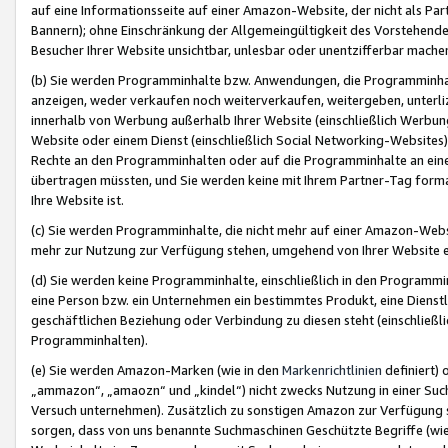
auf eine Informationsseite auf einer Amazon-Website, der nicht als Part
Bannern); ohne Einschränkung der Allgemeingültigkeit des Vorstehende
Besucher Ihrer Website unsichtbar, unlesbar oder unentzifferbar mache
(b) Sie werden Programminhalte bzw. Anwendungen, die Programminhalt
anzeigen, weder verkaufen noch weiterverkaufen, weitergeben, unterli
innerhalb von Werbung außerhalb Ihrer Website (einschließlich Werbun
Website oder einem Dienst (einschließlich Social Networking-Website
Rechte an den Programminhalten oder auf die Programminhalte an eine a
übertragen müssten, und Sie werden keine mit Ihrem Partner-Tag formati
Ihre Website ist.
(c) Sie werden Programminhalte, die nicht mehr auf einer Amazon-Websit
mehr zur Nutzung zur Verfügung stehen, umgehend von Ihrer Website e
(d) Sie werden keine Programminhalte, einschließlich in den Programmin
eine Person bzw. ein Unternehmen ein bestimmtes Produkt, eine Dienstle
geschäftlichen Beziehung oder Verbindung zu diesen steht (einschließli
Programminhalten).
(e) Sie werden Amazon-Marken (wie in den
Markenrichtlinien
definiert) 
„ammazon“, „amaozn“ und „kindel“) nicht zwecks Nutzung in einer Suc
Versuch unternehmen). Zusätzlich zu sonstigen Amazon zur Verfügung 
sorgen, dass von uns benannte Suchmaschinen Geschützte Begriffe (wie 