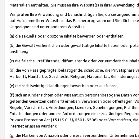
Materialien enthalten. Sie müssen Ihre Website(s) in Ihrer Anwendung ide
Wir prüfen Ihre Anwendung und benachrichtigen Sie, ob sie angenommen
auf Aufnahme Ihrer Website in das Partnerprogramm und Sie dürfen kei
Ungeeignet sind unter anderem Websites:
(a) die sexuelle oder obszöne Inhalte bewerben oder enthalten;
(b) die Gewalt verherrlichen oder gewalttätige Inhalte haben oder pot
anstiften,;
(c) die falsche, irreführende, diffamierende oder verleumderische Inha
(d) die von Hass geprägte, belästigende, schädliche, die Privatsphäre v
Herkunft, Hautfarbe, Geschlecht, Religion, Nationalität, Behinderung, 
(e) die rechtswidrige Handlungen bewerben oder ausführen;
(f) sich an Kinder richten oder wissentlich personenbezogene Daten vo
geltenden Gesetzen definiert) erheben, verwenden oder offenlegen, Vo
Regeln, Vorschriften, Anordnungen, Lizenzen, Genehmigungen, Richtlini
Entscheidungen oder andere Anforderungen einer zuständigen Regierung
Privacy Protection Act (15 U.S.C. §§ 6501-6506) oder Vorschriften, di
Internet erlassen wurden);
(g) die Marken von Amazon oder unseren verbundenen Unternehmen b