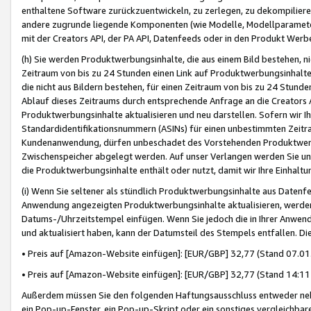
enthaltene Software zurückzuentwickeln, zu zerlegen, zu dekompilier
andere zugrunde liegende Komponenten (wie Modelle, Modellparameter
mit der Creators API, der PA API, Datenfeeds oder in den Produkt Werb
(h) Sie werden Produktwerbungsinhalte, die aus einem Bild bestehen, ni
Zeitraum von bis zu 24 Stunden einen Link auf Produktwerbungsinhalte
die nicht aus Bildern bestehen, für einen Zeitraum von bis zu 24 Stund
Ablauf dieses Zeitraums durch entsprechende Anfrage an die Creators 
Produktwerbungsinhalte aktualisieren und neu darstellen. Sofern wir Ih
Standardidentifikationsnummern (ASINs) für einen unbestimmten Zeitra
Kundenanwendung, dürfen unbeschadet des Vorstehenden Produktwerbu
Zwischenspeicher abgelegt werden. Auf unser Verlangen werden Sie un
die Produktwerbungsinhalte enthält oder nutzt, damit wir Ihre Einhalt
(i) Wenn Sie seltener als stündlich Produktwerbungsinhalte aus Datenfe
Anwendung angezeigten Produktwerbungsinhalte aktualisieren, werden 
Datums-/Uhrzeitstempel einfügen. Wenn Sie jedoch die in Ihrer Anwe
und aktualisiert haben, kann der Datumsteil des Stempels entfallen. Dies
• Preis auf [Amazon-Website einfügen]: [EUR/GBP] 32,77 (Stand 07.01.
• Preis auf [Amazon-Website einfügen]: [EUR/GBP] 32,77 (Stand 14:11 
Außerdem müssen Sie den folgenden Haftungsausschluss entweder neb
ein Pop-up-Fenster, ein Pop-up-Skript oder ein sonstiges vergleichba