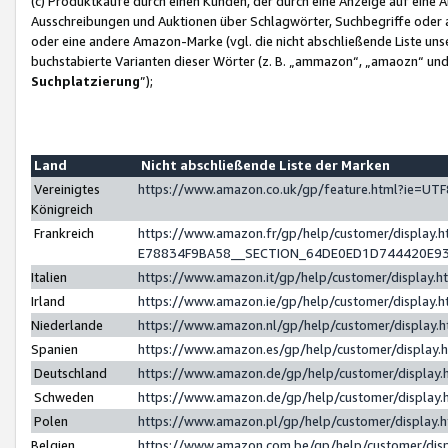
(c) Produktkäufe durch einen Kunden, der durch eine Anzeige auf eine 
Ausschreibungen und Auktionen über Schlagwörter, Suchbegriffe oder 
oder eine andere Amazon-Marke (vgl. die nicht abschließende Liste un
buchstabierte Varianten dieser Wörter (z. B. „ammazon“, „amaozn“ und „
Suchplatzierung
”);
Land
Nicht abschließende Liste der Marken
Vereinigtes
https://www.amazon.co.uk/gp/feature.html?ie=U
Königreich
Frankreich
https://www.amazon.fr/gp/help/customer/displa
E78834F9BA58__SECTION_64DE0ED1D744420E9
Italien
https://www.amazon.it/gp/help/customer/display
Irland
https://www.amazon.ie/gp/help/customer/displa
Niederlande
https://www.amazon.nl/gp/help/customer/display
Spanien
https://www.amazon.es/gp/help/customer/display
Deutschland
https://www.amazon.de/gp/help/customer/displa
Schweden
https://www.amazon.de/gp/help/customer/displa
Polen
https://www.amazon.pl/gp/help/customer/display
Belgien
https://www.amazon.com.be/gp/help/customer/d