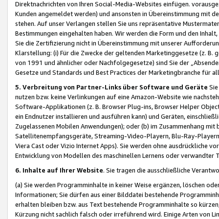
Direktnachrichten von Ihren Social-Media-Websites einfügen. vorausg
Kunden angemeldet werden) und ansonsten in Übereinstimmung mit der
stehen. Auf unser Verlangen stellen Sie uns repräsentative Mustermater
Bestimmungen eingehalten haben. Wir werden die Form und den Inhalt, di
Sie die Zertifizierung nicht in Übereinstimmung mit unserer Aufforderu
Klarstellung: (i) Für die Zwecke der geltenden Marketinggesetze (z. 
von 1991 und ähnlicher oder Nachfolgegesetze) sind Sie der „Absender“ j
Gesetze und Standards und Best Practices der Marketingbranche für 
5. Verbreitung von Partner-Links über Software und Geräte
Sie
nutzen bzw. keine Verlinkungen auf eine Amazon-Website wie nachsteh
Software-Applikationen (z. B. Browser Plug-ins, Browser Helper Objec
ein Endnutzer installieren und ausführen kann) und Geräten, einschlie
Zugelassenen Mobilen Anwendungen); oder (b) im Zusammenhang mit bzw.
Satellitenempfangsgeräte, Streaming-Video-Playern, Blu-Ray-Playern 
Viera Cast oder Vizio Internet Apps). Sie werden ohne ausdrückliche v
Entwicklung von Modellen des maschinellen Lernens oder verwandter 
6. Inhalte auf Ihrer Website
. Sie tragen die ausschließliche Verantwo
(a) Sie werden Programminhalte in keiner Weise ergänzen, löschen oder
Informationen; Sie dürfen aus einer Bilddatei bestehende Programminhal
erhalten bleiben bzw. aus Text bestehende Programminhalte so kürzen, 
Kürzung nicht sachlich falsch oder irreführend wird. Einige Arten von L