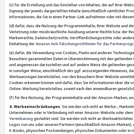
(c) für die Erstellung und das Einstellen von Inhalten, die auf Ihrer We
Eignung der jeweils dargestellten Inhalte (einschließlich sämtlicher 
Informationen, die Sie in einen Partner-Link aufnehmen oder mit diese
(d) dafür, dass die Nutzung der Programminhalte, Ihrer Website und des 
Verletzung oder missbräuchliche Ausübung unserer Rechte bzw. der Recht
Markenrechte, Datenschutzrechte, Veröffentlichungsrechte oder anderer
Einhaltung der
Amazon Anti-Fälschungsrichtlinien für das Partnerpro
(e) dafür, die Verwendung von Cookies, Pixeln und anderen Technologien
Besuchern gesammelten Daten in Übereinstimmung mit den geltenden Ge
und angemessen darzustellen und auf andere Weise die geltenden geset
in sonstiger Weise, einschließlich des ggf. anzuzeigenden Hinweises, d
Werbeanzeigen bereitstellen, von den Besuchern Ihrer Website unmitte
Cookies erkennen können und dafür, dass Sie Informationen über die v
Online-Werbung bereitstellen, soweit nach den anwendbaren gesetzlic
(f) für Ihre Nutzung, der Programminhalte und der Amazon-Marken, u
4. Werbeeinschränkungen.
Sie werden sich nicht an Werbe-, Market
Unternehmen oder in Verbindung mit einer Amazon-Website oder dem Pa
Vereinbarung
gestattet sind. Sie werden sich nicht an Werbeaktivitäten
Logos von uns oder unseren Partnern (einschließlich Amazon-Marken), 
E-Books, physischen Postsendungen, physischen Dokumenten oder in 