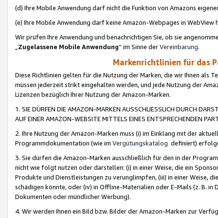
(d) Ihre Mobile Anwendung darf nicht die Funktion von Amazons eige
(e) Ihre Mobile Anwendung darf keine Amazon-Webpages in WebView 
Wir prüfen Ihre Anwendung und benachrichtigen Sie, ob sie angenomm
„
Zugelassene Mobile Anwendung
“ im Sinne der
Vereinbarung
.
Markenrichtlinien für das 
Diese Richtlinien gelten für die Nutzung der Marken, die wir Ihnen als 
müssen jederzeit strikt eingehalten werden, und jede Nutzung der Ama
Lizenzen bezüglich Ihrer Nutzung der Amazon-Marken.
1. SIE DÜRFEN DIE AMAZON-MARKEN AUSSCHLIESSLICH DURCH DARS
AUF EINER AMAZON-WEBSITE MITTELS EINES ENTSPRECHENDEN PART
2. Ihre Nutzung der Amazon-Marken muss (i) im Einklang mit der aktuells
Programmdokumentation (wie im
Vergütungskatalog
definiert) erfolg
3. Sie dürfen die Amazon-Marken ausschließlich für den in der Progr
nicht wie folgt nutzen oder darstellen: (i) in einer Weise, die ein Spo
Produkte und Dienstleistungen zu verunglimpfen, (iii) in einer Weise
schädigen könnte, oder (iv) in Offline-Materialien oder E-Mails (z. B.
Dokumenten oder mündlicher Werbung).
4. Wir werden Ihnen ein Bild bzw. Bilder der Amazon-Marken zur Verfüg