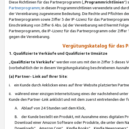
Diese Richtlinien für das Partnerprogramm („
Programmrichtlinien
“)
Partnerprogramm
; in diesen Programmrichtlinien verwendete und durch
der Vereinbarung zugewiesene Bedeutung. Die Rechte und Pflichten de
Partnerprogramm sowie Ziffer 3 der IP-Lizenz für das Partnerprogram
Einschränkung von Ziffer 6 Abs. (a) der Vereinbarung wird hiermit Fol
Partnerprogramm, die IP-Lizenz für das Partnerprogramm oder Ziffer 1
gegen die Vereinbarung.
Vergütungskatalog für das 
1. Qualifizierte Verkäufe und Qualifizierte Umsätze
„
Qualifizierte Verkäufe
“ werden von uns mit den in Ziffer 3 diese
(vorbehaltlich der in diesem Vergütungskatalog beschriebenen Ausnah
(a) Partner- Link auf Ihrer Site
:
i. ein Kunde durch Anklicken eines auf Ihrer Website platzierten Part
ii. während einer einzigen Internetsitzung eines der nachstehend unter (i)
Kunde den Partner-Link anklickt und mit dem zuerst eintretenden der f
A. Ablauf von 24 Stunden seit dem Klick,
B. der Kunde bestellt ein Produkt, mit Ausnahme eines digitalen P
Download einer Amazon Software oder Produkte, die unter dem N
Downloads“, „Amazon Coin“, „Kindle Books“, „Kindle Newspapers“, „