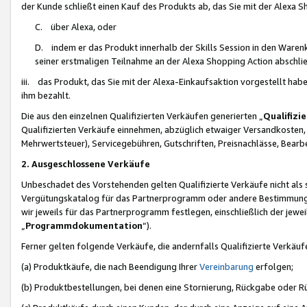
der Kunde schließt einen Kauf des Produkts ab, das Sie mit der Alexa 
C. über Alexa, oder
D. indem er das Produkt innerhalb der Skills Session in den Waren
seiner erstmaligen Teilnahme an der Alexa Shopping Action abschlie
iii. das Produkt, das Sie mit der Alexa-Einkaufsaktion vorgestellt ha
ihm bezahlt.
Die aus den einzelnen Qualifizierten Verkäufen generierten „
Qualifizi
Qualifizierten Verkäufe einnehmen, abzüglich etwaiger Versandkosten
Mehrwertsteuer), Servicegebühren, Gutschriften, Preisnachlässe, Bear
2. Ausgeschlossene Verkäufe
Unbeschadet des Vorstehenden gelten Qualifizierte Verkäufe nicht als
Vergütungskatalog für das Partnerprogramm oder andere Bestimmungen,
wir jeweils für das Partnerprogramm festlegen, einschließlich der jewe
„
Programmdokumentation
“).
Ferner gelten folgende Verkäufe, die andernfalls Qualifizierte Verkä
(a) Produktkäufe, die nach Beendigung Ihrer
Vereinbarung
erfolgen;
(b) Produktbestellungen, bei denen eine Stornierung, Rückgabe oder R