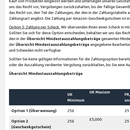
Kauf von Produkten eingelöst werden und unterliegen unseren Geschäf
uns das Recht vor, Vergütungen zurückzuhalten, bis der fällige Gesamt
das Recht vor, den Teil der Zahlungen, der den in der Zahlungstabelle 
Zahlungsart angibst. Die Zahlung per Amazon-Geschenkgutschein ist in
Option 3: Zahlung per Scheck.
Wir übersenden Ihnen einen Scheck in Höh
Sollten Sie sich für diese Option entscheiden, behalten wir uns das Rec
den in der
Übersicht Mindestauszahlungsbeträge
genannten Mindest
der
Übersicht Mindestauszahlungsbeträge
angegebene Bearbeitung
und Schweden nicht verfügbar.
Sollten Sie keine gültigen Informationen für die Zahlungsoption bereit
oder die Auszahlung verdienter Vergütung zurückhalten, bis Sie eine A
Übersicht Mindestauszahlungsbeträge
UK Maxium
UK
FR,
Minimum
un
Option 1 (Überweisung)
25£
25
£5,000
Option 2
25£
25
(Geschenkgutschein)