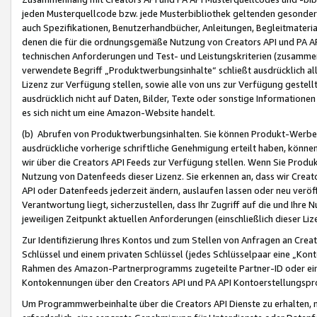
jeden Musterquellcode bzw. jede Musterbibliothek geltenden gesonder
auch Spezifikationen, Benutzerhandbücher, Anleitungen, Begleitmaterial
denen die für die ordnungsgemäße Nutzung von Creators API und PA A
technischen Anforderungen und Test- und Leistungskriterien (zusammen
verwendete Begriff „Produktwerbungsinhalte“ schließt ausdrücklich al
Lizenz zur Verfügung stellen, sowie alle von uns zur Verfügung gestel
ausdrücklich nicht auf Daten, Bilder, Texte oder sonstige Informatione
es sich nicht um eine Amazon-Website handelt.
(b) Abrufen von Produktwerbungsinhalten. Sie können Produkt-Werbein
ausdrückliche vorherige schriftliche Genehmigung erteilt haben, könn
wir über die Creators API Feeds zur Verfügung stellen. Wenn Sie Produk
Nutzung von Datenfeeds dieser Lizenz. Sie erkennen an, dass wir Creat
API oder Datenfeeds jederzeit ändern, auslaufen lassen oder neu veröffe
Verantwortung liegt, sicherzustellen, dass Ihr Zugriff auf die und Ihr
jeweiligen Zeitpunkt aktuellen Anforderungen (einschließlich dieser Liz
Zur Identifizierung Ihres Kontos und zum Stellen von Anfragen an Crea
Schlüssel und einem privaten Schlüssel (jedes Schlüsselpaar eine „Kon
Rahmen des Amazon-Partnerprogramms zugeteilte Partner-ID oder ein
Kontokennungen über den Creators API und PA API Kontoerstellungspro
Um Programmwerbeinhalte über die Creators API Dienste zu erhalten, m