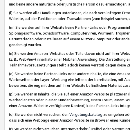
und keine andere natürliche oder juristische Person dazu ermächtigen, a
(l) Sie werden alle Handlungen unterlassen, die nach vernünftigem Erme
Website, auf der Funktionen oder Transaktionen (zum Beispiel suchen, s
(m) Sie werden auf Ihrer Website keine Partner-Links oder Programmin
Spionagesoftware, Schadsoftware, Computerviren, Würmern, Trojaner
Herunterladen oder Installieren auf einem Nutzer-Computer oder ande
genehmigt wurden.
(n) Sie werden Amazon-Websites oder Teile davon nicht auf Ihrer Websi
(z. B., WebView) innerhalb einer Mobilen Anwendung. Die Darstellung ein
Teilnahmevoraussetzungen stellt jedoch keinen Verstoß gegen diese Zif
(o) Sie werden keine Partner-Links oder andere Inhalte, die eine Am
Werbeseiten oder Layer-Werbung einstellen oder bereitstellen, mit Au
bewerben, die eng mit dem auf Ihrer Website befindlichen Material z
(p) Sie werden in Inhalte, die Sie auf einer Amazon-Website platzier
Werbediensten oder in einer Kundenbewertung, einem Forum, einem Wun
einer Amazon-Website verfügbaren Kontext) keine Partner-Links integr
(q) Sie werden nicht versuchen, den
Vergütungskatalog
zu umgehen oder
dass sich eine Webpage einer Amazon-Website im Browser eines Kunden 
(r) Sie werden nicht versuchen, Internetverkehr (Traffic) oder Vergü