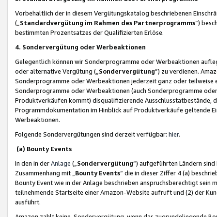
Vorbehaltlich der in diesem Vergütungskatalog beschriebenen Einschr
(„
Standardvergütung im Rahmen des Partnerprogramms
“) besc
bestimmten Prozentsatzes der Qualifizierten Erlöse.
4. Sondervergütung oder Werbeaktionen
Gelegentlich können wir Sonderprogramme oder Werbeaktionen auflegen,
oder alternative Vergütung („
Sondervergütung
”) zu verdienen. Amazo
Sonderprogramme oder Werbeaktionen jederzeit ganz oder teilweise einz
Sonderprogramme oder Werbeaktionen (auch Sonderprogramme oder We
Produktverkäufen kommt) disqualifizierende Ausschlusstatbestände, di
Programmdokumentation im Hinblick auf Produktverkäufe geltende E
Werbeaktionen.
Folgende Sondervergütungen sind derzeit verfügbar:
hier
.
(a) Bounty Events
In den in der
Anlage
(„
Sondervergütung
“) aufgeführten Ländern sind
Zusammenhang mit „
Bounty Events
“ die in dieser Ziffer 4 (a) besch
Bounty Event wie in der Anlage beschrieben anspruchsberechtigt sein mu
teilnehmende Startseite einer Amazon-Website aufruft und (2) der Kun
ausführt.
Amazon zahlt keine Sondervergütung, wenn das zugrundeliegende Boun