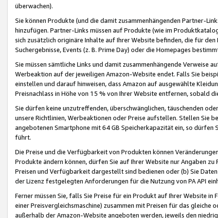
überwachen).
Sie können Produkte (und die damit zusammenhängenden Partner-Links)
hinzufügen. Partner-Links müssen auf Produkte (wie im Produktkatalog de
sich zusätzlich originäre Inhalte auf Ihrer Website befinden, die für 
Suchergebnisse, Events (z. B. Prime Day) oder die Homepages bestimmte
Sie müssen sämtliche Links und damit zusammenhängende Verweise auf z
Werbeaktion auf der jeweiligen Amazon-Website endet. Falls Sie beisp
einstellen und darauf hinweisen, dass Amazon auf ausgewählte Kleidun
Preisnachlass in Höhe von 15 % von Ihrer Website entfernen, sobald di
Sie dürfen keine unzutreffenden, überschwänglichen, täuschenden od
unsere Richtlinien, Werbeaktionen oder Preise aufstellen. Stellen Sie 
angebotenen Smartphone mit 64 GB Speicherkapazität ein, so dürfen S
führt.
Die Preise und die Verfügbarkeit von Produkten können Veränderungen 
Produkte ändern können, dürfen Sie auf Ihrer Website nur Angaben zu P
Preisen und Verfügbarkeit dargestellt sind bedienen oder (b) Sie Daten
der Lizenz festgelegten Anforderungen für die Nutzung von PA API einh
Ferner müssen Sie, falls Sie Preise für ein Produkt auf Ihrer Website in 
einer Preisvergleichsmaschine) zusammen mit Preisen für das gleiche o
außerhalb der Amazon-Website angeboten werden, jeweils den niedrigst