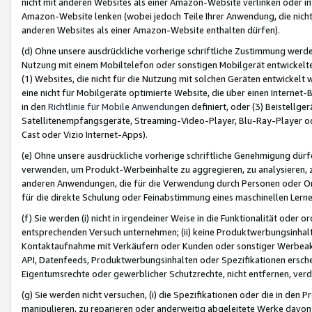
nicht mit anderen Websites als einer Amazon-Website verlinken oder i
Amazon-Website lenken (wobei jedoch Teile Ihrer Anwendung, die nich
anderen Websites als einer Amazon-Website enthalten dürfen).
(d) Ohne unsere ausdrückliche vorherige schriftliche Zustimmung werd
Nutzung mit einem Mobiltelefon oder sonstigen Mobilgerät entwickelt
(1) Websites, die nicht für die Nutzung mit solchen Geräten entwickelt
eine nicht für Mobilgeräte optimierte Website, die über einen Interne
in den
Richtlinie für Mobile Anwendungen
definiert, oder (3) Beistellge
Satellitenempfangsgeräte, Streaming-Video-Player, Blu-Ray-Player ode
Cast oder Vizio Internet-Apps).
(e) Ohne unsere ausdrückliche vorherige schriftliche Genehmigung dürfe
verwenden, um Produkt-Werbeinhalte zu aggregieren, zu analysieren, 
anderen Anwendungen, die für die Verwendung durch Personen oder Or
für die direkte Schulung oder Feinabstimmung eines maschinellen Lern
(f) Sie werden (i) nicht in irgendeiner Weise in die Funktionalität ode
entsprechenden Versuch unternehmen; (ii) keine Produktwerbungsinha
Kontaktaufnahme mit Verkäufern oder Kunden oder sonstiger Werbeaktiv
API, Datenfeeds, Produktwerbungsinhalten oder Spezifikationen erschei
Eigentumsrechte oder gewerblicher Schutzrechte, nicht entfernen, verd
(g) Sie werden nicht versuchen, (i) die Spezifikationen oder die in de
manipulieren, zu reparieren oder anderweitig abgeleitete Werke davon z