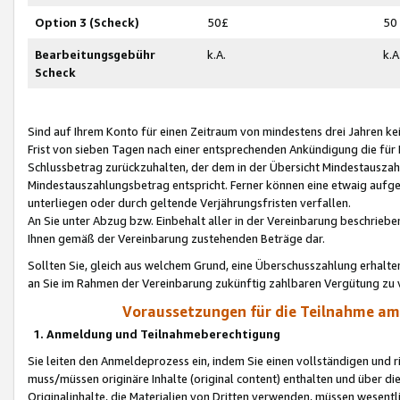
Option 3 (Scheck)
50£
50
Bearbeitungsgebühr
k.A.
k.A
Scheck
Sind auf Ihrem Konto für einen Zeitraum von mindestens drei Jahren kein
Frist von sieben Tagen nach einer entsprechenden Ankündigung die für
Schlussbetrag zurückzuhalten, der dem in der Übersicht Mindestausz
Mindestauszahlungsbetrag entspricht. Ferner können eine etwaig aufg
unterliegen oder durch geltende Verjährungsfristen verfallen.
An Sie unter Abzug bzw. Einbehalt aller in der Vereinbarung beschrieb
Ihnen gemäß der Vereinbarung zustehenden Beträge dar.
Sollten Sie, gleich aus welchem Grund, eine Überschusszahlung erhalte
an Sie im Rahmen der Vereinbarung zukünftig zahlbaren Vergütung zu 
Voraussetzungen für die Teilnahme a
1. Anmeldung und Teilnahmeberechtigung
Sie leiten den Anmeldeprozess ein, indem Sie einen vollständigen und 
muss/müssen originäre Inhalte (original content) enthalten und über d
Originalinhalte, die Materialien von Dritten verwenden, müssen wese