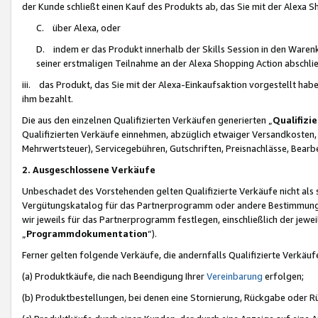
der Kunde schließt einen Kauf des Produkts ab, das Sie mit der Alexa 
C. über Alexa, oder
D. indem er das Produkt innerhalb der Skills Session in den Waren
seiner erstmaligen Teilnahme an der Alexa Shopping Action abschlie
iii. das Produkt, das Sie mit der Alexa-Einkaufsaktion vorgestellt ha
ihm bezahlt.
Die aus den einzelnen Qualifizierten Verkäufen generierten „
Qualifizi
Qualifizierten Verkäufe einnehmen, abzüglich etwaiger Versandkosten
Mehrwertsteuer), Servicegebühren, Gutschriften, Preisnachlässe, Bear
2. Ausgeschlossene Verkäufe
Unbeschadet des Vorstehenden gelten Qualifizierte Verkäufe nicht als
Vergütungskatalog für das Partnerprogramm oder andere Bestimmungen,
wir jeweils für das Partnerprogramm festlegen, einschließlich der jewe
„
Programmdokumentation
“).
Ferner gelten folgende Verkäufe, die andernfalls Qualifizierte Verkä
(a) Produktkäufe, die nach Beendigung Ihrer
Vereinbarung
erfolgen;
(b) Produktbestellungen, bei denen eine Stornierung, Rückgabe oder R