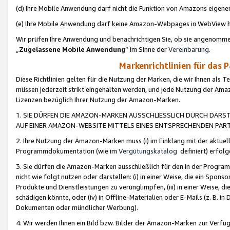
(d) Ihre Mobile Anwendung darf nicht die Funktion von Amazons eige
(e) Ihre Mobile Anwendung darf keine Amazon-Webpages in WebView 
Wir prüfen Ihre Anwendung und benachrichtigen Sie, ob sie angenomm
„
Zugelassene Mobile Anwendung
“ im Sinne der
Vereinbarung
.
Markenrichtlinien für das 
Diese Richtlinien gelten für die Nutzung der Marken, die wir Ihnen als 
müssen jederzeit strikt eingehalten werden, und jede Nutzung der Ama
Lizenzen bezüglich Ihrer Nutzung der Amazon-Marken.
1. SIE DÜRFEN DIE AMAZON-MARKEN AUSSCHLIESSLICH DURCH DARS
AUF EINER AMAZON-WEBSITE MITTELS EINES ENTSPRECHENDEN PART
2. Ihre Nutzung der Amazon-Marken muss (i) im Einklang mit der aktuells
Programmdokumentation (wie im
Vergütungskatalog
definiert) erfolg
3. Sie dürfen die Amazon-Marken ausschließlich für den in der Progr
nicht wie folgt nutzen oder darstellen: (i) in einer Weise, die ein Spo
Produkte und Dienstleistungen zu verunglimpfen, (iii) in einer Weise
schädigen könnte, oder (iv) in Offline-Materialien oder E-Mails (z. B.
Dokumenten oder mündlicher Werbung).
4. Wir werden Ihnen ein Bild bzw. Bilder der Amazon-Marken zur Verfüg