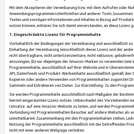
Mit dem Akzeptieren der Vereinbarung bzw. mit dem Aufrufen oder Nutz
Anwendungsprogrammierschnittstellen und anderer Tools (zusammen die
Texten und sonstigen Informationen und Inhalten in Bezug auf Produkte
nutzen können, erklären Sie sich damit einverstanden, an diese Lizenz 
1. Eingeschränkte Lizenz für Programminhalte
Vorbehaltlich der Bedingungen der Vereinbarung und ausschließlich z
Einhaltung der Vereinbarung (einschließlich dieser Lizenz und der ande
nicht übertragbare, nicht unterlizenzierbare, nicht exklusive, gebühren
anzuzeigen; (b) nur diejenigen der Amazon-Marken zu verwenden (wie in 
Programminhalte, ausschließlich auf Ihrer Website und in Übereinstimmu
API, Datenfeeds und Produkt-Werbeinhalte ausschließlich gemäß den Spe
Kopieren oder andere Verwenden von Programminhalten zugunsten Dri
Sammeln und Extrahieren von Daten. Zur Klarstellung: Zu den Program
Sie werden Programminhalte ausschließlich nach Maßgabe der Besti
hiermit eingeräumten Lizenz nutzen. Unbeschadet des Vorstehenden we
Umsätze auf eine Amazon-Website zu leiten, und werden Programminhal
Verbindung mit Programminhalten Besucher auf andere Websites als ein
unmittelbarem Zusammenhang mit den Programminhalten stehen, Links z
Nutzung der Programminhalte ausschließlich mit der betreffenden Pr
nicht mit einer anderen Webpage verlinken.