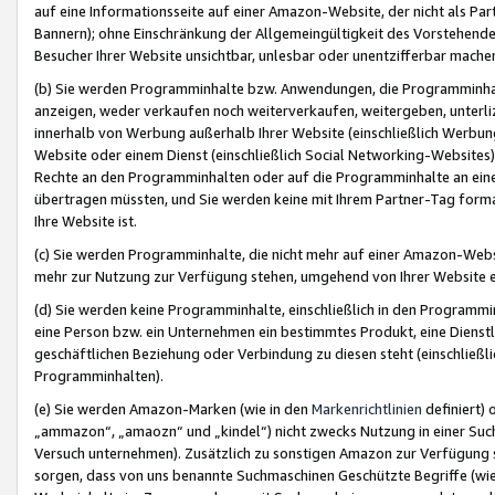
auf eine Informationsseite auf einer Amazon-Website, der nicht als Part
Bannern); ohne Einschränkung der Allgemeingültigkeit des Vorstehende
Besucher Ihrer Website unsichtbar, unlesbar oder unentzifferbar mache
(b) Sie werden Programminhalte bzw. Anwendungen, die Programminhalt
anzeigen, weder verkaufen noch weiterverkaufen, weitergeben, unterli
innerhalb von Werbung außerhalb Ihrer Website (einschließlich Werbun
Website oder einem Dienst (einschließlich Social Networking-Website
Rechte an den Programminhalten oder auf die Programminhalte an eine a
übertragen müssten, und Sie werden keine mit Ihrem Partner-Tag formati
Ihre Website ist.
(c) Sie werden Programminhalte, die nicht mehr auf einer Amazon-Websit
mehr zur Nutzung zur Verfügung stehen, umgehend von Ihrer Website e
(d) Sie werden keine Programminhalte, einschließlich in den Programmin
eine Person bzw. ein Unternehmen ein bestimmtes Produkt, eine Dienstle
geschäftlichen Beziehung oder Verbindung zu diesen steht (einschließli
Programminhalten).
(e) Sie werden Amazon-Marken (wie in den
Markenrichtlinien
definiert) 
„ammazon“, „amaozn“ und „kindel“) nicht zwecks Nutzung in einer Suc
Versuch unternehmen). Zusätzlich zu sonstigen Amazon zur Verfügung 
sorgen, dass von uns benannte Suchmaschinen Geschützte Begriffe (wie 