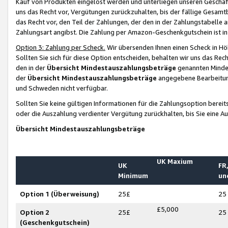
Kauf von Produkten eingelöst werden und unterliegen unseren Geschäf
uns das Recht vor, Vergütungen zurückzuhalten, bis der fällige Gesamt
das Recht vor, den Teil der Zahlungen, der den in der Zahlungstabelle 
Zahlungsart angibst. Die Zahlung per Amazon-Geschenkgutschein ist in
Option 3: Zahlung per Scheck.
Wir übersenden Ihnen einen Scheck in Höh
Sollten Sie sich für diese Option entscheiden, behalten wir uns das Rec
den in der
Übersicht Mindestauszahlungsbeträge
genannten Mindest
der
Übersicht Mindestauszahlungsbeträge
angegebene Bearbeitung
und Schweden nicht verfügbar.
Sollten Sie keine gültigen Informationen für die Zahlungsoption bereit
oder die Auszahlung verdienter Vergütung zurückhalten, bis Sie eine A
Übersicht Mindestauszahlungsbeträge
UK Maxium
UK
FR,
Minimum
un
Option 1 (Überweisung)
25£
25
£5,000
Option 2
25£
25
(Geschenkgutschein)