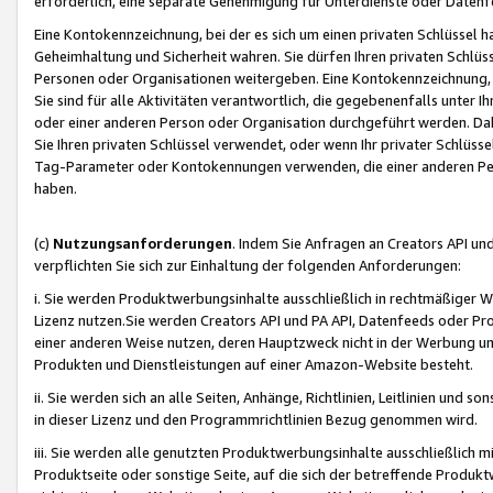
erforderlich, eine separate Genehmigung für Unterdienste oder Datenf
Eine Kontokennzeichnung, bei der es sich um einen privaten Schlüssel h
Geheimhaltung und Sicherheit wahren. Sie dürfen Ihren privaten Schlüss
Personen oder Organisationen weitergeben. Eine Kontokennzeichnung, die 
Sie sind für alle Aktivitäten verantwortlich, die gegebenenfalls unter
oder einer anderen Person oder Organisation durchgeführt werden. Dahe
Sie Ihren privaten Schlüssel verwendet, oder wenn Ihr privater Schlüss
Tag-Parameter oder Kontokennungen verwenden, die einer anderen Pers
haben.
(c)
Nutzungsanforderungen
. Indem Sie Anfragen an Creators API un
verpflichten Sie sich zur Einhaltung der folgenden Anforderungen:
i. Sie werden Produktwerbungsinhalte ausschließlich in rechtmäßiger W
Lizenz nutzen.Sie werden Creators API und PA API, Datenfeeds oder P
einer anderen Weise nutzen, deren Hauptzweck nicht in der Werbung u
Produkten und Dienstleistungen auf einer Amazon-Website besteht.
ii. Sie werden sich an alle Seiten, Anhänge, Richtlinien, Leitlinien und s
in dieser Lizenz und den Programmrichtlinien Bezug genommen wird.
iii. Sie werden alle genutzten Produktwerbungsinhalte ausschließlich m
Produktseite oder sonstige Seite, auf die sich der betreffende Produ