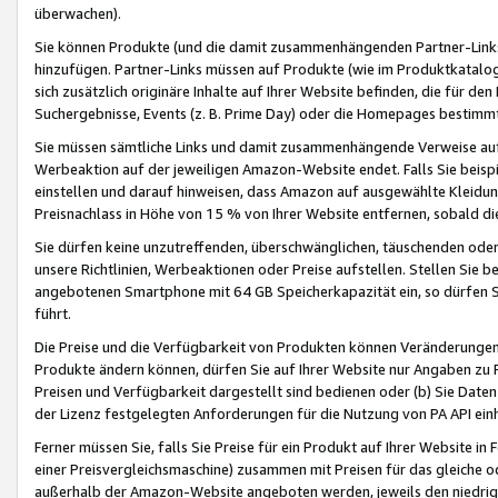
überwachen).
Sie können Produkte (und die damit zusammenhängenden Partner-Links)
hinzufügen. Partner-Links müssen auf Produkte (wie im Produktkatalog de
sich zusätzlich originäre Inhalte auf Ihrer Website befinden, die für 
Suchergebnisse, Events (z. B. Prime Day) oder die Homepages bestimmte
Sie müssen sämtliche Links und damit zusammenhängende Verweise auf z
Werbeaktion auf der jeweiligen Amazon-Website endet. Falls Sie beisp
einstellen und darauf hinweisen, dass Amazon auf ausgewählte Kleidun
Preisnachlass in Höhe von 15 % von Ihrer Website entfernen, sobald di
Sie dürfen keine unzutreffenden, überschwänglichen, täuschenden od
unsere Richtlinien, Werbeaktionen oder Preise aufstellen. Stellen Sie 
angebotenen Smartphone mit 64 GB Speicherkapazität ein, so dürfen S
führt.
Die Preise und die Verfügbarkeit von Produkten können Veränderungen 
Produkte ändern können, dürfen Sie auf Ihrer Website nur Angaben zu P
Preisen und Verfügbarkeit dargestellt sind bedienen oder (b) Sie Daten
der Lizenz festgelegten Anforderungen für die Nutzung von PA API einh
Ferner müssen Sie, falls Sie Preise für ein Produkt auf Ihrer Website in 
einer Preisvergleichsmaschine) zusammen mit Preisen für das gleiche o
außerhalb der Amazon-Website angeboten werden, jeweils den niedrigst