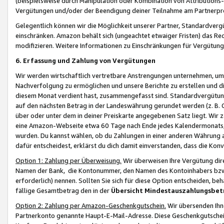
(beispielsweise durch Manipulation oder Kombination von Attributions-
Vergütungen und/oder der Beendigung deiner Teilnahme am Partnerp
Gelegentlich können wir die Möglichkeit unserer Partner, Standardv
einschränken. Amazon behält sich (ungeachtet etwaiger Fristen) das Re
modifizieren. Weitere Informationen zu Einschränkungen für Vergütung
6. Erfassung und Zahlung von Vergütungen
Wir werden wirtschaftlich vertretbare Anstrengungen unternehmen, um 
Nachverfolgung zu ermöglichen und unsere Berichte zu erstellen und di
diesem Monat verdient hast, zusammengefasst sind. Standardvergütung
auf den nächsten Betrag in der Landeswährung gerundet werden (z. B. C
über oder unter dem in deiner Preiskarte angegebenen Satz liegt. Wir
eine Amazon-Webseite etwa 60 Tage nach Ende jedes Kalendermonats, i
wurden. Du kannst wählen, ob du Zahlungen in einer anderen Währung
dafür entscheidest, erklärst du dich damit einverstanden, dass die K
Option 1: Zahlung per Überweisung.
Wir überweisen Ihre Vergütung dir
Namen der Bank, die Kontonummer, den Namen des Kontoinhabers bzw. a
erforderlich) nennen. Sollten Sie sich für diese Option entscheiden, be
fällige Gesamtbetrag den in der
Übersicht Mindestauszahlungsbet
Option 2: Zahlung per Amazon-Geschenkgutschein.
Wir übersenden Ihne
Partnerkonto genannte Haupt-E-Mail-Adresse. Diese Geschenkgutschei