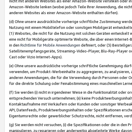
nicht mit anderen Websites als einer Amazon-Website verlinken oder i
Amazon-Website lenken (wobei jedoch Teile Ihrer Anwendung, die nich
anderen Websites als einer Amazon-Website enthalten dürfen).
(d) Ohne unsere ausdrückliche vorherige schriftliche Zustimmung werd
Nutzung mit einem Mobiltelefon oder sonstigen Mobilgerät entwickelt
(1) Websites, die nicht für die Nutzung mit solchen Geräten entwickelt
eine nicht für Mobilgeräte optimierte Website, die über einen Interne
in den
Richtlinie für Mobile Anwendungen
definiert, oder (3) Beistellge
Satellitenempfangsgeräte, Streaming-Video-Player, Blu-Ray-Player ode
Cast oder Vizio Internet-Apps).
(e) Ohne unsere ausdrückliche vorherige schriftliche Genehmigung dürfe
verwenden, um Produkt-Werbeinhalte zu aggregieren, zu analysieren, 
anderen Anwendungen, die für die Verwendung durch Personen oder Or
für die direkte Schulung oder Feinabstimmung eines maschinellen Lern
(f) Sie werden (i) nicht in irgendeiner Weise in die Funktionalität ode
entsprechenden Versuch unternehmen; (ii) keine Produktwerbungsinha
Kontaktaufnahme mit Verkäufern oder Kunden oder sonstiger Werbeaktiv
API, Datenfeeds, Produktwerbungsinhalten oder Spezifikationen erschei
Eigentumsrechte oder gewerblicher Schutzrechte, nicht entfernen, verd
(g) Sie werden nicht versuchen, (i) die Spezifikationen oder die in de
manipulieren, zu reparieren oder anderweitig abgeleitete Werke davon z