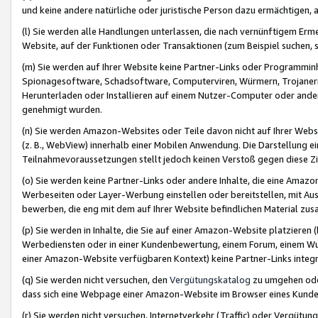
und keine andere natürliche oder juristische Person dazu ermächtigen, a
(l) Sie werden alle Handlungen unterlassen, die nach vernünftigem Erme
Website, auf der Funktionen oder Transaktionen (zum Beispiel suchen, s
(m) Sie werden auf Ihrer Website keine Partner-Links oder Programmin
Spionagesoftware, Schadsoftware, Computerviren, Würmern, Trojaner
Herunterladen oder Installieren auf einem Nutzer-Computer oder ande
genehmigt wurden.
(n) Sie werden Amazon-Websites oder Teile davon nicht auf Ihrer Websi
(z. B., WebView) innerhalb einer Mobilen Anwendung. Die Darstellung ein
Teilnahmevoraussetzungen stellt jedoch keinen Verstoß gegen diese Zif
(o) Sie werden keine Partner-Links oder andere Inhalte, die eine Am
Werbeseiten oder Layer-Werbung einstellen oder bereitstellen, mit Au
bewerben, die eng mit dem auf Ihrer Website befindlichen Material z
(p) Sie werden in Inhalte, die Sie auf einer Amazon-Website platzier
Werbediensten oder in einer Kundenbewertung, einem Forum, einem Wun
einer Amazon-Website verfügbaren Kontext) keine Partner-Links integr
(q) Sie werden nicht versuchen, den
Vergütungskatalog
zu umgehen oder
dass sich eine Webpage einer Amazon-Website im Browser eines Kunden 
(r) Sie werden nicht versuchen, Internetverkehr (Traffic) oder Vergü