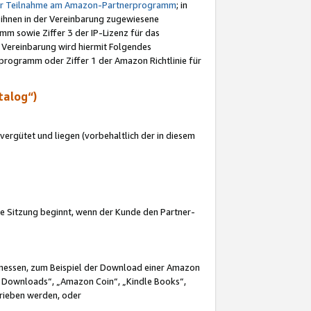
ur Teilnahme am Amazon-Partnerprogramm
; in
 ihnen in der Vereinbarung zugewiesene
m sowie Ziffer 3 der IP-Lizenz für das
 Vereinbarung wird hiermit Folgendes
programm oder Ziffer 1 der Amazon Richtlinie für
talog“)
ergütet und liegen (vorbehaltlich der in diesem
i die Sitzung beginnt, wenn der Kunde den Partner-
Ermessen, zum Beispiel der Download einer Amazon
 Downloads“, „Amazon Coin“, „Kindle Books“,
trieben werden, oder