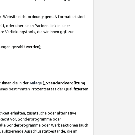
azon-Website nicht ordnungsgemäß formatiert sind;
, oder über einen Partner-Link in einer
e Verlinkungstools, die wir Ihnen ggf. zur
ütungen gezahlt werden);
 Ihnen die in der
Anlage
(„
Standardvergütung
ines bestimmten Prozentsatzes der Qualifizierten
eit erhalten, zusätzliche oder alternative
as Recht vor, Sonderprogramme oder
für alle Sonderprogramme oder Werbeaktionen (auch
lifizierende Ausschlusstatbestände, die im