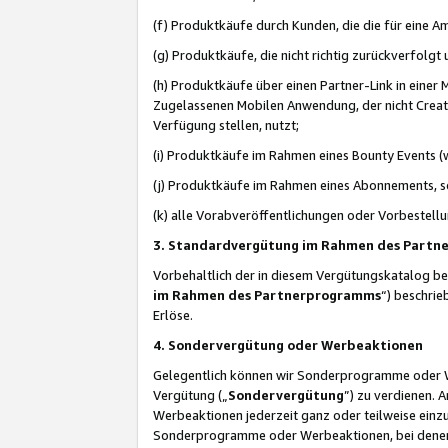
(f) Produktkäufe durch Kunden, die die für eine
(g) Produktkäufe, die nicht richtig zurückverfolg
(h) Produktkäufe über einen Partner-Link in einer
Zugelassenen Mobilen Anwendung, der nicht Creator
Verfügung stellen, nutzt;
(i) Produktkäufe im Rahmen eines Bounty Events (w
(j) Produktkäufe im Rahmen eines Abonnements, so
(k) alle Vorabveröffentlichungen oder Vorbestellu
3. Standardvergütung im Rahmen des Part
Vorbehaltlich der in diesem Vergütungskatalog b
im Rahmen des Partnerprogramms
“) beschri
Erlöse.
4. Sondervergütung oder Werbeaktionen
Gelegentlich können wir Sonderprogramme oder Wer
Vergütung („
Sondervergütung
”) zu verdienen. 
Werbeaktionen jederzeit ganz oder teilweise einz
Sonderprogramme oder Werbeaktionen, bei denen e