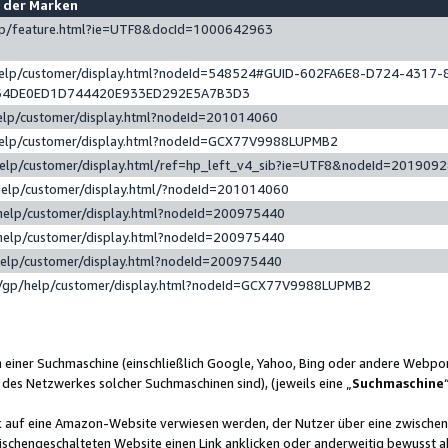
e der Marken
gp/feature.html?ie=UTF8&docId=1000642963
help/customer/display.html?nodeId=548524#GUID-602FA6E8-D724-4317-
64DE0ED1D744420E933ED292E5A7B3D3
elp/customer/display.html?nodeId=201014060
help/customer/display.html?nodeId=GCX77V9988LUPMB2
help/customer/display.html/ref=hp_left_v4_sib?ie=UTF8&nodeId=201909
help/customer/display.html/?nodeId=201014060
help/customer/display.html?nodeId=200975440
help/customer/display.html?nodeId=200975440
help/customer/display.html?nodeId=200975440
/gp/help/customer/display.html?nodeId=GCX77V9988LUPMB2
n einer Suchmaschine (einschließlich Google, Yahoo, Bing oder andere Webp
 des Netzwerkes solcher Suchmaschinen sind), (jeweils eine „
Suchmaschine
nk auf eine Amazon-Website verwiesen werden, der Nutzer über eine zwische
ischengeschalteten Website einen Link anklicken oder anderweitig bewusst a