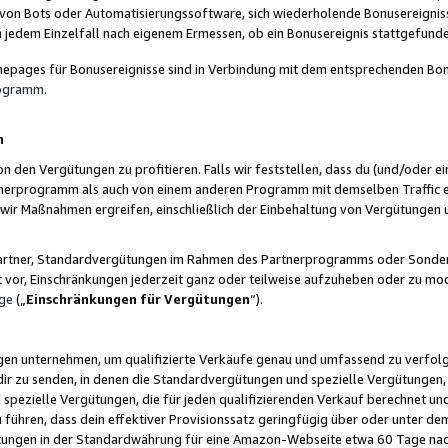
 von Bots oder Automatisierungssoftware, sich wiederholende Bonusereignisse
n jedem Einzelfall nach eigenem Ermessen, ob ein Bonusereignis stattgefund
epages für Bonusereignisse sind in Verbindung mit dem entsprechenden Bonu
rogramm
.
n
den Vergütungen zu profitieren. Falls wir feststellen, dass du (und/oder ein
erprogramm als auch von einem anderen Programm mit demselben Traffic ei
n wir Maßnahmen ergreifen, einschließlich der Einbehaltung von Vergütunge
r Partner, Standardvergütungen im Rahmen des Partnerprogramms oder Sonde
ht vor, Einschränkungen jederzeit ganz oder teilweise aufzuheben oder zu mod
ge
(„
Einschränkungen für Vergütungen
“).
ngen unternehmen, um qualifizierte Verkäufe genau und umfassend zu verfol
dir zu senden, in denen die Standardvergütungen und spezielle Vergütungen, 
pezielle Vergütungen, die für jeden qualifizierenden Verkauf berechnet un
 führen, dass dein effektiver Provisionssatz geringfügig über oder unter dem
ungen in der Standardwährung für eine Amazon-Webseite etwa 60 Tage nach