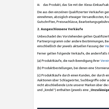
iii. das Produkt, das Sie mit der Alexa-Einkaufsa
Die aus den einzelnen Qualifizierten Verkäufen gen
einnehmen, abzüglich etwaiger Versandkosten, Ko
Gutschriften, Preisnachlässe, Bearbeitungsgebühr
2. Ausgeschlossene Verkäufe
Unbeschadet des Vorstehenden gelten Qualifiziert
Partnerprogramm oder andere Bestimmungen, Beding
einschließlich der jeweils aktuellen Fassung der
Ve
Ferner gelten folgende Verkäufe, die andernfalls
(a) Produktkäufe, die nach Beendigung Ihrer
Verei
(b) Produktbestellungen, bei denen eine Stornier
(c) Produktkäufe durch einen Kunden, der durch e
Auktionen über Schlagwörter, Suchbegriffe oder a
nicht abschließende Liste unserer Marken über di
und „kindel“) enthalten (jeweils eine „
Unzulässig