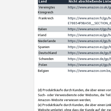
Land
Nicht abschließende List
Vereinigtes
https://www.amazon.co.uk/
Königreich
Frankreich
https://www.amazon.fr/gp/
E78834F9BA58__SECTION_
Italien
https://www.amazon.it/gp/h
Irland
https://www.amazon.ie/gp/
Niederlande
https://www.amazon.nl/gp/
Spanien
https://www.amazon.es/gp/
Deutschland
https://www.amazon.de/gp/
Schweden
https://www.amazon.de/gp/
Polen
https://www.amazon.pl/gp/
Belgien
https://www.amazon.com.be
(d) Produktkäufe durch Kunden, die über einen vo
Such- oder Verweisdienste oder Websites, die Teil
Amazon-Website verwiesen werden;
(e) Produktkäufe durch Kunden, die über einen Li
Website umleitet, ohne dass der Kunde auf der zw