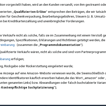
ktion vorgestellt haben, wird an den Kunden versandt, von ihm gestreamt od
erierten „
Qualifizierten Erlöse
“ entsprechen den Beträgen, die wir tatsäch
sten für Geschenkverpackung, Bearbeitungsgebühren, Steuern (z. B. Umsatz-
en bei Kreditkartenzahlung und uneinbringlicher Forderungen.
e Verkäufe nicht als solche, falls sie im Zusammenhang mit einem Verstoß 
ungen, Spezifikationen, Erklärungen und Richtlinien getätigt werden, die 
reinbarung
(zusammen die „
Programmdokumentation
“).
 Qualifizierte Verkäufe wären, nicht als solche und sind vom Partnerprogra
nbarung
erfolgen;
ung, Rückgabe oder Rückerstattung eingeleitet wurde;
ine Anzeige auf eine Amazon-Website verwiesen wurde, die Sieeinschließlich
ndere Identifikatoren käuflich erworben haben,die das Wort „amazon“ oder 
e unten genannten Links) bzw. Abwandlungen oder falsch buchstabierte Varia
e Kostenpflichtige Suchplatzierung
”);