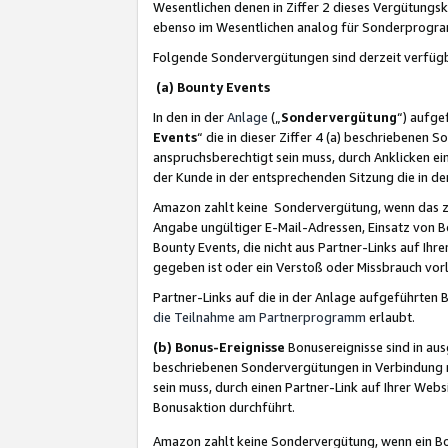
Wesentlichen denen in Ziffer 2 dieses Vergütung
ebenso im Wesentlichen analog für Sonderprogr
Folgende Sondervergütungen sind derzeit verfüg
(a) Bounty Events
In den in der
Anlage
(„
Sondervergütung
“) aufge
Events
“ die in dieser Ziffer 4 (a) beschriebenen 
anspruchsberechtigt sein muss, durch Anklicken ei
der Kunde in der entsprechenden Sitzung die in d
Amazon zahlt keine Sondervergütung, wenn das z
Angabe ungültiger E-Mail-Adressen, Einsatz von B
Bounty Events, die nicht aus Partner-Links auf Ihre
gegeben ist oder ein Verstoß oder Missbrauch vorl
Partner-Links auf die in der Anlage aufgeführte
die Teilnahme am Partnerprogramm
erlaubt.
(b) Bonus-Ereignisse
Bonusereignisse sind in au
beschriebenen Sondervergütungen in Verbindung m
sein muss, durch einen Partner-Link auf Ihrer We
Bonusaktion durchführt.
Amazon zahlt keine Sondervergütung, wenn ein Bon