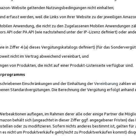
 Amazon-Website geltenden Nutzungsbedingungen nicht einhalten;
t und erfasst werden, weil die Links von Ihrer Website zu der jeweiligen Am
 Mobilen Anwendung, die nicht zu den Zugelassenen Mobilen Anwendungen zählt
s API oder PA API (wie nachstehend unter der IP-Lizenz definiert) oder ander
ie in Ziffer 4 (a) dieses Vergütungskatalogs definiert) (für das Sonderverg
weit nicht im Vertrag abweichend vereinbart, und
ngen von Produkten, die nicht auf einer Produkt-Listenseite verfügbar sind.
nerprogramms
eschriebenen Einschränkungen und der Einhaltung der
Vereinbarung
zahlen wir
ebenen Standardvergütungen. Die Berechnung der Vergütung erfolgt anhand e
beaktionen auflegen, im Rahmen derer alle oder einige Partner die Möglichk
Amazon behält sich (ungeachtet in dieser Ziffer ggf. angegebener Fristen) d
ustellen oder zu modifizieren. Sofern nichts anderes bestimmt ist, gelten 
s nicht um Produktverkäufe geht/nicht zu Produktverkäufen kommt) disqua