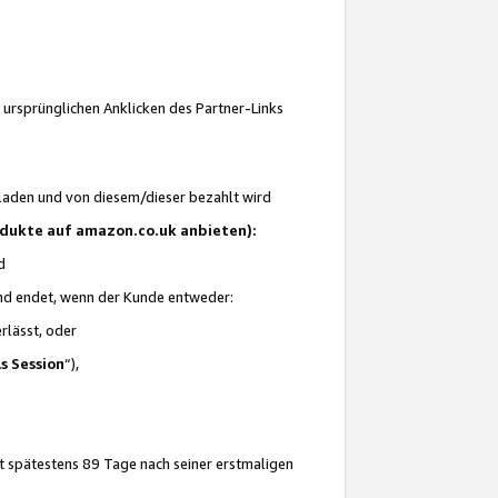
 ursprünglichen Anklicken des Partner-Links
laden und von diesem/dieser bezahlt wird
rodukte auf amazon.co.uk anbieten):
d
 und endet, wenn der Kunde entweder:
erlässt, oder
ls Session
“),
t spätestens 89 Tage nach seiner erstmaligen