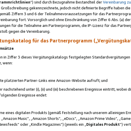
rammrichtlinien
“) sind durch Bezugnahme Bestandteil der
Vereinbarung z
Großschreibung gekennzeichnete, jedoch nicht definierte Begriffe haben die
 gemäß Ziffern 3 und 6 der Teilnahmevoraussetzungen für das Partnerprogram
nbarung fort. Vorsorglich und ohne Einschränkung von Ziffer 6 Abs. (a) der
ungen für die Teilnahme am Partnerprogramm, die IP-Lizenz für das Partner
rstoß gegen die Vereinbarung.
ungskatalog für das Partnerprogramm („Vergütungska
 Umsätze
n in Ziffer 3 dieses Vergütungskatalogs festgelegten Standardvergütungen v
r, wenn:
ite platzierten Partner-Links eine Amazon-Website aufruft; und
r nachstehend unter (i), (ii) und (iii) beschriebenen Ereignisse eintritt, wobe
 folgenden Ereignisse endet:
hme eines digitalen Produkts (gemäß Feststellung nach unserem alleinigen 
 „Amazon Music“, „Amazon Shorts“, „eDocs“, „Amazon Prime Video“, „Game
Newsfeeds“ oder „Kindle Magazines“) (jeweils ein „
Digitales Produkt
“) ver