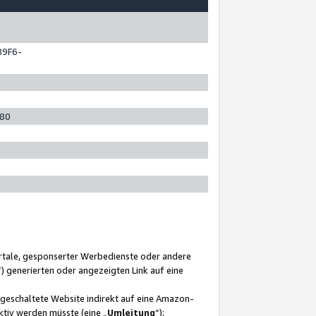
89F6-
280
ortale, gesponserter Werbedienste oder andere
“) generierten oder angezeigten Link auf eine
ngeschaltete Website indirekt auf eine Amazon-
ktiv werden müsste (eine „
Umleitung
“);