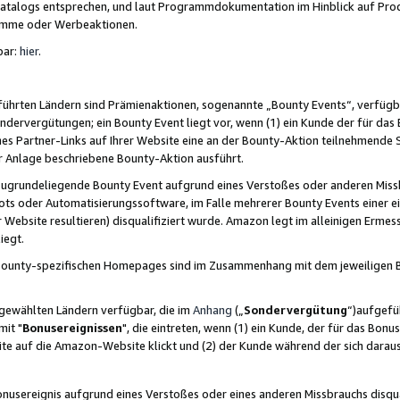
skatalogs entsprechen, und laut Programmdokumentation im Hinblick auf Pr
amme oder Werbeaktionen.
bar:
hier
.
führten Ländern sind Prämienaktionen, sogenannte „Bounty Events“, verfügb
Sondervergütungen; ein Bounty Event liegt vor, wenn (1) ein Kunde der für da
nes Partner-Links auf Ihrer Website eine an der Bounty-Aktion teilnehmende 
er Anlage beschriebene Bounty-Aktion ausführt.
ugrundeliegende Bounty Event aufgrund eines Verstoßes oder anderen Miss
ots oder Automatisierungssoftware, im Falle mehrerer Bounty Events einer e
r Website resultieren) disqualifiziert wurde. Amazon legt im alleinigen Ermess
iegt.
n Bounty-spezifischen Homepages sind im Zusammenhang mit dem jeweiligen
sgewählten Ländern verfügbar, die im
Anhang
(„
Sondervergütung
“)aufgefüh
it "
Bonusereignissen
", die eintreten, wenn (1) ein Kunde, der für das Bon
bsite auf die Amazon-Website klickt und (2) der Kunde während der sich dar
usereignis aufgrund eines Verstoßes oder eines anderen Missbrauchs disqua