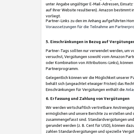
unter Angabe ungültiger E-Mail-Adressen, Einsatz
auf Ihrer Website resultieren). Amazon bestimmt i
vorliegt.
Partner-Links zu den im Anhang aufgeführten Hom
Voraussetzungen für die Teilnahme am Partnerp
5. Einschränkungen in Bezug auf Vergütunge
Partner-Tags sollten nur verwendet werden, um von 
versuchst, Vergütungen sowohl vom Amazon Partn
oder Kombination von Attributions-Links), könne
Partnerprogramm.
Gelegentlich können wir die Möglichkeit unsere
behält sich (ungeachtet etwaiger Fristen) das Rec
Einschränkungen für Vergütungen enthält die
Anla
6. Erfassung und Zahlung von Vergütungen
Wir werden wirtschaftlich vertretbare Anstrengu
ermöglichen und unsere Berichte zu erstellen und 
zusammengefasst sind. Standardvergütungen und s
gerundet werden (z. B. Cent für USD), können dazu
zahlen Standardvergütungen und spezielle Vergüt