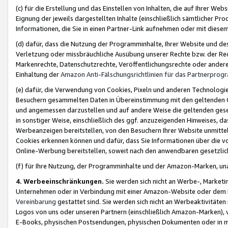
(c) für die Erstellung und das Einstellen von Inhalten, die auf Ihrer We
Eignung der jeweils dargestellten Inhalte (einschließlich sämtlicher 
Informationen, die Sie in einen Partner-Link aufnehmen oder mit diese
(d) dafür, dass die Nutzung der Programminhalte, Ihrer Website und des 
Verletzung oder missbräuchliche Ausübung unserer Rechte bzw. der Recht
Markenrechte, Datenschutzrechte, Veröffentlichungsrechte oder anderer
Einhaltung der
Amazon Anti-Fälschungsrichtlinien für das Partnerpro
(e) dafür, die Verwendung von Cookies, Pixeln und anderen Technologien
Besuchern gesammelten Daten in Übereinstimmung mit den geltenden Ge
und angemessen darzustellen und auf andere Weise die geltenden geset
in sonstiger Weise, einschließlich des ggf. anzuzeigenden Hinweises, d
Werbeanzeigen bereitstellen, von den Besuchern Ihrer Website unmitte
Cookies erkennen können und dafür, dass Sie Informationen über die v
Online-Werbung bereitstellen, soweit nach den anwendbaren gesetzlic
(f) für Ihre Nutzung, der Programminhalte und der Amazon-Marken, u
4. Werbeeinschränkungen.
Sie werden sich nicht an Werbe-, Market
Unternehmen oder in Verbindung mit einer Amazon-Website oder dem Pa
Vereinbarung
gestattet sind. Sie werden sich nicht an Werbeaktivitäten
Logos von uns oder unseren Partnern (einschließlich Amazon-Marken), 
E-Books, physischen Postsendungen, physischen Dokumenten oder in 