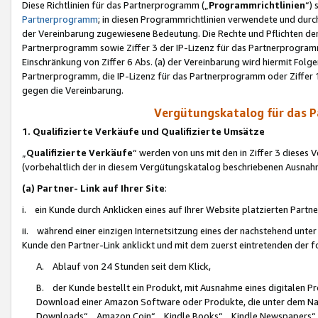
Diese Richtlinien für das Partnerprogramm („
Programmrichtlinien
“)
Partnerprogramm
; in diesen Programmrichtlinien verwendete und durch
der Vereinbarung zugewiesene Bedeutung. Die Rechte und Pflichten de
Partnerprogramm sowie Ziffer 3 der IP-Lizenz für das Partnerprogram
Einschränkung von Ziffer 6 Abs. (a) der Vereinbarung wird hiermit Fol
Partnerprogramm, die IP-Lizenz für das Partnerprogramm oder Ziffer 1
gegen die Vereinbarung.
Vergütungskatalog für das 
1. Qualifizierte Verkäufe und Qualifizierte Umsätze
„
Qualifizierte Verkäufe
“ werden von uns mit den in Ziffer 3 diese
(vorbehaltlich der in diesem Vergütungskatalog beschriebenen Ausnah
(a) Partner- Link auf Ihrer Site
:
i. ein Kunde durch Anklicken eines auf Ihrer Website platzierten Part
ii. während einer einzigen Internetsitzung eines der nachstehend unter (i)
Kunde den Partner-Link anklickt und mit dem zuerst eintretenden der f
A. Ablauf von 24 Stunden seit dem Klick,
B. der Kunde bestellt ein Produkt, mit Ausnahme eines digitalen P
Download einer Amazon Software oder Produkte, die unter dem N
Downloads“, „Amazon Coin“, „Kindle Books“, „Kindle Newspapers“, „