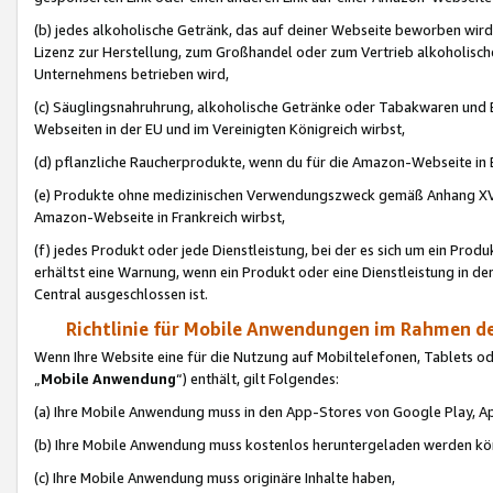
(b) jedes alkoholische Getränk, das auf deiner Webseite beworben wird
Lizenz zur Herstellung, zum Großhandel oder zum Vertrieb alkoholisch
Unternehmens betrieben wird,
(c) Säuglingsnahruhrung, alkoholische Getränke oder Tabakwaren und E
Webseiten in der EU und im Vereinigten Königreich wirbst,
(d) pflanzliche Raucherprodukte, wenn du für die Amazon-Webseite in B
(e) Produkte ohne medizinischen Verwendungszweck gemäß Anhang XVI 
Amazon-Webseite in Frankreich wirbst,
(f) jedes Produkt oder jede Dienstleistung, bei der es sich um ein Prod
erhältst eine Warnung, wenn ein Produkt oder eine Dienstleistung in de
Central ausgeschlossen ist.
Richtlinie für Mobile Anwendungen im Rahmen de
Wenn Ihre Website eine für die Nutzung auf Mobiltelefonen, Tablets 
„
Mobile Anwendung
“) enthält, gilt Folgendes:
(a) Ihre Mobile Anwendung muss in den App-Stores von Google Play, A
(b) Ihre Mobile Anwendung muss kostenlos heruntergeladen werden könn
(c) Ihre Mobile Anwendung muss originäre Inhalte haben,