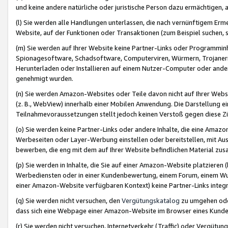
und keine andere natürliche oder juristische Person dazu ermächtigen, a
(l) Sie werden alle Handlungen unterlassen, die nach vernünftigem Erme
Website, auf der Funktionen oder Transaktionen (zum Beispiel suchen, s
(m) Sie werden auf Ihrer Website keine Partner-Links oder Programmin
Spionagesoftware, Schadsoftware, Computerviren, Würmern, Trojaner
Herunterladen oder Installieren auf einem Nutzer-Computer oder ande
genehmigt wurden.
(n) Sie werden Amazon-Websites oder Teile davon nicht auf Ihrer Websi
(z. B., WebView) innerhalb einer Mobilen Anwendung. Die Darstellung ein
Teilnahmevoraussetzungen stellt jedoch keinen Verstoß gegen diese Zif
(o) Sie werden keine Partner-Links oder andere Inhalte, die eine Am
Werbeseiten oder Layer-Werbung einstellen oder bereitstellen, mit Au
bewerben, die eng mit dem auf Ihrer Website befindlichen Material z
(p) Sie werden in Inhalte, die Sie auf einer Amazon-Website platzier
Werbediensten oder in einer Kundenbewertung, einem Forum, einem Wun
einer Amazon-Website verfügbaren Kontext) keine Partner-Links integr
(q) Sie werden nicht versuchen, den
Vergütungskatalog
zu umgehen oder
dass sich eine Webpage einer Amazon-Website im Browser eines Kunden 
(r) Sie werden nicht versuchen, Internetverkehr (Traffic) oder Vergü