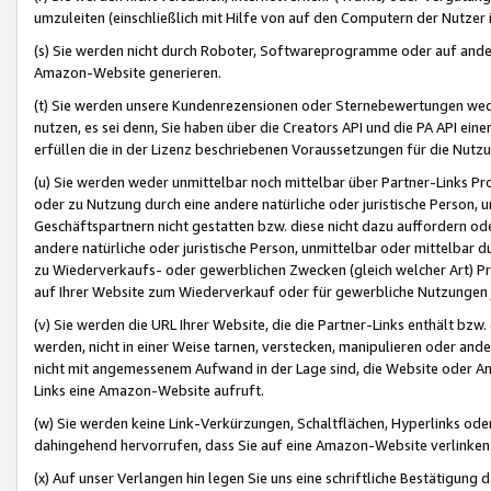
umzuleiten (einschließlich mit Hilfe von auf den Computern der Nutzer i
(s) Sie werden nicht durch Roboter, Softwareprogramme oder auf andere
Amazon-Website generieren.
(t) Sie werden unsere Kundenrezensionen oder Sternebewertungen wed
nutzen, es sei denn, Sie haben über die Creators API und die PA API e
erfüllen die in der Lizenz beschriebenen Voraussetzungen für die Nutzu
(u) Sie werden weder unmittelbar noch mittelbar über Partner-Links P
oder zu Nutzung durch eine andere natürliche oder juristische Person,
Geschäftspartnern nicht gestatten bzw. diese nicht dazu auffordern od
andere natürliche oder juristische Person, unmittelbar oder mittelbar
zu Wiederverkaufs- oder gewerblichen Zwecken (gleich welcher Art) 
auf Ihrer Website zum Wiederverkauf oder für gewerbliche Nutzungen 
(v) Sie werden die URL Ihrer Website, die die Partner-Links enthält b
werden, nicht in einer Weise tarnen, verstecken, manipulieren oder and
nicht mit angemessenem Aufwand in der Lage sind, die Website oder A
Links eine Amazon-Website aufruft.
(w) Sie werden keine Link-Verkürzungen, Schaltflächen, Hyperlinks ode
dahingehend hervorrufen, dass Sie auf eine Amazon-Website verlinken
(x) Auf unser Verlangen hin legen Sie uns eine schriftliche Bestätigung