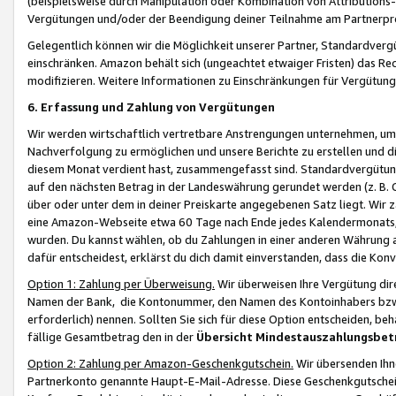
(beispielsweise durch Manipulation oder Kombination von Attributions-
Vergütungen und/oder der Beendigung deiner Teilnahme am Partnerp
Gelegentlich können wir die Möglichkeit unserer Partner, Standardv
einschränken. Amazon behält sich (ungeachtet etwaiger Fristen) das Re
modifizieren. Weitere Informationen zu Einschränkungen für Vergütung
6. Erfassung und Zahlung von Vergütungen
Wir werden wirtschaftlich vertretbare Anstrengungen unternehmen, um 
Nachverfolgung zu ermöglichen und unsere Berichte zu erstellen und di
diesem Monat verdient hast, zusammengefasst sind. Standardvergütung
auf den nächsten Betrag in der Landeswährung gerundet werden (z. B. C
über oder unter dem in deiner Preiskarte angegebenen Satz liegt. Wir
eine Amazon-Webseite etwa 60 Tage nach Ende jedes Kalendermonats, i
wurden. Du kannst wählen, ob du Zahlungen in einer anderen Währung
dafür entscheidest, erklärst du dich damit einverstanden, dass die K
Option 1: Zahlung per Überweisung.
Wir überweisen Ihre Vergütung dir
Namen der Bank, die Kontonummer, den Namen des Kontoinhabers bzw. a
erforderlich) nennen. Sollten Sie sich für diese Option entscheiden, be
fällige Gesamtbetrag den in der
Übersicht Mindestauszahlungsbet
Option 2: Zahlung per Amazon-Geschenkgutschein.
Wir übersenden Ihne
Partnerkonto genannte Haupt-E-Mail-Adresse. Diese Geschenkgutschei