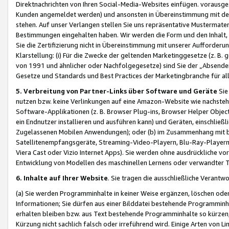
Direktnachrichten von Ihren Social-Media-Websites einfügen. vorausg
Kunden angemeldet werden) und ansonsten in Übereinstimmung mit der
stehen. Auf unser Verlangen stellen Sie uns repräsentative Mustermater
Bestimmungen eingehalten haben. Wir werden die Form und den Inhalt, di
Sie die Zertifizierung nicht in Übereinstimmung mit unserer Aufforderu
Klarstellung: (i) Für die Zwecke der geltenden Marketinggesetze (z. 
von 1991 und ähnlicher oder Nachfolgegesetze) sind Sie der „Absender“ j
Gesetze und Standards und Best Practices der Marketingbranche für 
5. Verbreitung von Partner-Links über Software und Geräte
Sie
nutzen bzw. keine Verlinkungen auf eine Amazon-Website wie nachsteh
Software-Applikationen (z. B. Browser Plug-ins, Browser Helper Objec
ein Endnutzer installieren und ausführen kann) und Geräten, einschlie
Zugelassenen Mobilen Anwendungen); oder (b) im Zusammenhang mit bzw.
Satellitenempfangsgeräte, Streaming-Video-Playern, Blu-Ray-Playern 
Viera Cast oder Vizio Internet Apps). Sie werden ohne ausdrückliche v
Entwicklung von Modellen des maschinellen Lernens oder verwandter 
6. Inhalte auf Ihrer Website
. Sie tragen die ausschließliche Verantwo
(a) Sie werden Programminhalte in keiner Weise ergänzen, löschen oder
Informationen; Sie dürfen aus einer Bilddatei bestehende Programminhal
erhalten bleiben bzw. aus Text bestehende Programminhalte so kürzen, 
Kürzung nicht sachlich falsch oder irreführend wird. Einige Arten von L