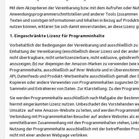
Mit dem Akzeptieren der Vereinbarung bzw. mit dem Aufrufen oder Nutz
Anwendungsprogrammierschnittstellen und anderer Tools (zusammen die
Texten und sonstigen Informationen und Inhalten in Bezug auf Produkte
nutzen können, erklären Sie sich damit einverstanden, an diese Lizenz 
1. Eingeschränkte Lizenz für Programminhalte
Vorbehaltlich der Bedingungen der Vereinbarung und ausschließlich z
Einhaltung der Vereinbarung (einschließlich dieser Lizenz und der ande
nicht übertragbare, nicht unterlizenzierbare, nicht exklusive, gebühren
anzuzeigen; (b) nur diejenigen der Amazon-Marken zu verwenden (wie in 
Programminhalte, ausschließlich auf Ihrer Website und in Übereinstimmu
API, Datenfeeds und Produkt-Werbeinhalte ausschließlich gemäß den Spe
Kopieren oder andere Verwenden von Programminhalten zugunsten Dri
Sammeln und Extrahieren von Daten. Zur Klarstellung: Zu den Program
Sie werden Programminhalte ausschließlich nach Maßgabe der Besti
hiermit eingeräumten Lizenz nutzen. Unbeschadet des Vorstehenden we
Umsätze auf eine Amazon-Website zu leiten, und werden Programminhal
Verbindung mit Programminhalten Besucher auf andere Websites als ein
unmittelbarem Zusammenhang mit den Programminhalten stehen, Links z
Nutzung der Programminhalte ausschließlich mit der betreffenden Pr
nicht mit einer anderen Webpage verlinken.