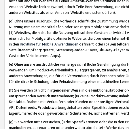
nicht mit anderen Websites als einer Amazon-Website verlinken oder i
Amazon-Website lenken (wobei jedoch Teile Ihrer Anwendung, die nich
anderen Websites als einer Amazon-Website enthalten dürfen).
(d) Ohne unsere ausdrückliche vorherige schriftliche Zustimmung werd
Nutzung mit einem Mobiltelefon oder sonstigen Mobilgerät entwickelt
(1) Websites, die nicht für die Nutzung mit solchen Geräten entwickelt
eine nicht für Mobilgeräte optimierte Website, die über einen Interne
in den
Richtlinie für Mobile Anwendungen
definiert, oder (3) Beistellge
Satellitenempfangsgeräte, Streaming-Video-Player, Blu-Ray-Player ode
Cast oder Vizio Internet-Apps).
(e) Ohne unsere ausdrückliche vorherige schriftliche Genehmigung dürfe
verwenden, um Produkt-Werbeinhalte zu aggregieren, zu analysieren, 
anderen Anwendungen, die für die Verwendung durch Personen oder Or
für die direkte Schulung oder Feinabstimmung eines maschinellen Lern
(f) Sie werden (i) nicht in irgendeiner Weise in die Funktionalität ode
entsprechenden Versuch unternehmen; (ii) keine Produktwerbungsinha
Kontaktaufnahme mit Verkäufern oder Kunden oder sonstiger Werbeaktiv
API, Datenfeeds, Produktwerbungsinhalten oder Spezifikationen erschei
Eigentumsrechte oder gewerblicher Schutzrechte, nicht entfernen, verd
(g) Sie werden nicht versuchen, (i) die Spezifikationen oder die in de
manipulieren, zu reparieren oder anderweitig abgeleitete Werke davon z