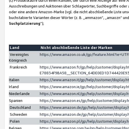
(c) Produktkäufe durch einen Kunden, der durch eine Anzeige auf eine 
Ausschreibungen und Auktionen über Schlagwörter, Suchbegriffe oder 
oder eine andere Amazon-Marke (vgl. die nicht abschließende Liste un
buchstabierte Varianten dieser Wörter (z. B. „ammazon“, „amaozn“ und „
Suchplatzierung
”);
Land
Nicht abschließende Liste der Marken
Vereinigtes
https://www.amazon.co.uk/gp/feature.html?ie=U
Königreich
Frankreich
https://www.amazon.fr/gp/help/customer/displa
E78834F9BA58__SECTION_64DE0ED1D744420E9
Italien
https://www.amazon.it/gp/help/customer/display
Irland
https://www.amazon.ie/gp/help/customer/displa
Niederlande
https://www.amazon.nl/gp/help/customer/display
Spanien
https://www.amazon.es/gp/help/customer/display
Deutschland
https://www.amazon.de/gp/help/customer/displa
Schweden
https://www.amazon.de/gp/help/customer/displa
Polen
https://www.amazon.pl/gp/help/customer/display
Belgien
https://www.amazon.com.be/gp/help/customer/d