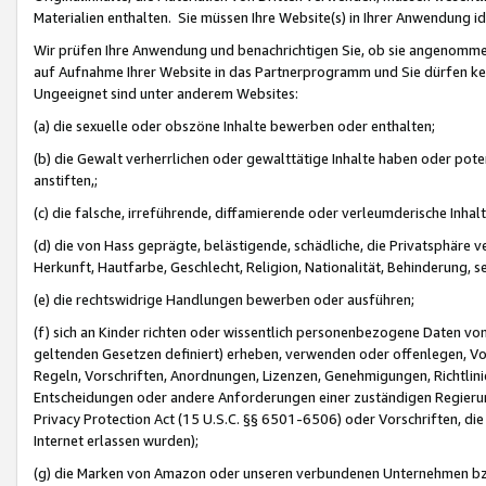
Materialien enthalten. Sie müssen Ihre Website(s) in Ihrer Anwendung ide
Wir prüfen Ihre Anwendung und benachrichtigen Sie, ob sie angenommen
auf Aufnahme Ihrer Website in das Partnerprogramm und Sie dürfen kei
Ungeeignet sind unter anderem Websites:
(a) die sexuelle oder obszöne Inhalte bewerben oder enthalten;
(b) die Gewalt verherrlichen oder gewalttätige Inhalte haben oder pot
anstiften,;
(c) die falsche, irreführende, diffamierende oder verleumderische Inha
(d) die von Hass geprägte, belästigende, schädliche, die Privatsphäre v
Herkunft, Hautfarbe, Geschlecht, Religion, Nationalität, Behinderung, 
(e) die rechtswidrige Handlungen bewerben oder ausführen;
(f) sich an Kinder richten oder wissentlich personenbezogene Daten vo
geltenden Gesetzen definiert) erheben, verwenden oder offenlegen, Vo
Regeln, Vorschriften, Anordnungen, Lizenzen, Genehmigungen, Richtlini
Entscheidungen oder andere Anforderungen einer zuständigen Regierung
Privacy Protection Act (15 U.S.C. §§ 6501-6506) oder Vorschriften, di
Internet erlassen wurden);
(g) die Marken von Amazon oder unseren verbundenen Unternehmen b