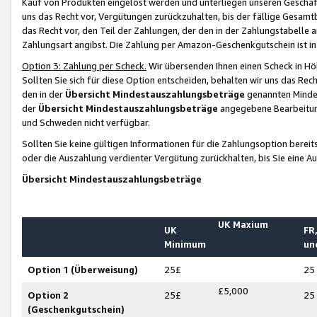
Kauf von Produkten eingelöst werden und unterliegen unseren Geschäf
uns das Recht vor, Vergütungen zurückzuhalten, bis der fällige Gesamt
das Recht vor, den Teil der Zahlungen, der den in der Zahlungstabelle 
Zahlungsart angibst. Die Zahlung per Amazon-Geschenkgutschein ist in
Option 3: Zahlung per Scheck.
Wir übersenden Ihnen einen Scheck in Höh
Sollten Sie sich für diese Option entscheiden, behalten wir uns das Rec
den in der
Übersicht Mindestauszahlungsbeträge
genannten Mindest
der
Übersicht Mindestauszahlungsbeträge
angegebene Bearbeitung
und Schweden nicht verfügbar.
Sollten Sie keine gültigen Informationen für die Zahlungsoption bereit
oder die Auszahlung verdienter Vergütung zurückhalten, bis Sie eine A
Übersicht Mindestauszahlungsbeträge
UK Maxium
UK
FR,
Minimum
un
Option 1 (Überweisung)
25£
25
£5,000
Option 2
25£
25
(Geschenkgutschein)