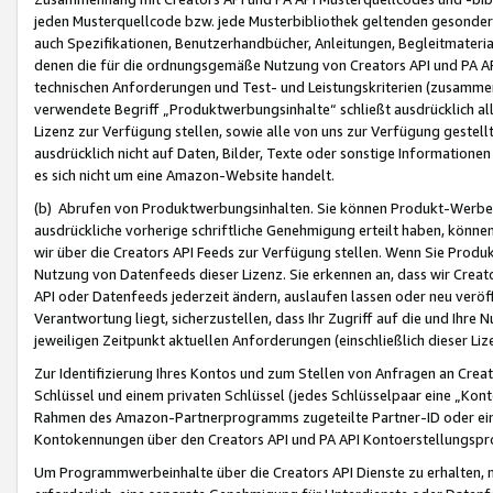
jeden Musterquellcode bzw. jede Musterbibliothek geltenden gesonder
auch Spezifikationen, Benutzerhandbücher, Anleitungen, Begleitmaterial
denen die für die ordnungsgemäße Nutzung von Creators API und PA A
technischen Anforderungen und Test- und Leistungskriterien (zusammen
verwendete Begriff „Produktwerbungsinhalte“ schließt ausdrücklich al
Lizenz zur Verfügung stellen, sowie alle von uns zur Verfügung gestel
ausdrücklich nicht auf Daten, Bilder, Texte oder sonstige Informatione
es sich nicht um eine Amazon-Website handelt.
(b) Abrufen von Produktwerbungsinhalten. Sie können Produkt-Werbein
ausdrückliche vorherige schriftliche Genehmigung erteilt haben, könn
wir über die Creators API Feeds zur Verfügung stellen. Wenn Sie Produk
Nutzung von Datenfeeds dieser Lizenz. Sie erkennen an, dass wir Creat
API oder Datenfeeds jederzeit ändern, auslaufen lassen oder neu veröffe
Verantwortung liegt, sicherzustellen, dass Ihr Zugriff auf die und Ihr
jeweiligen Zeitpunkt aktuellen Anforderungen (einschließlich dieser Liz
Zur Identifizierung Ihres Kontos und zum Stellen von Anfragen an Crea
Schlüssel und einem privaten Schlüssel (jedes Schlüsselpaar eine „Kon
Rahmen des Amazon-Partnerprogramms zugeteilte Partner-ID oder ein
Kontokennungen über den Creators API und PA API Kontoerstellungspro
Um Programmwerbeinhalte über die Creators API Dienste zu erhalten, m