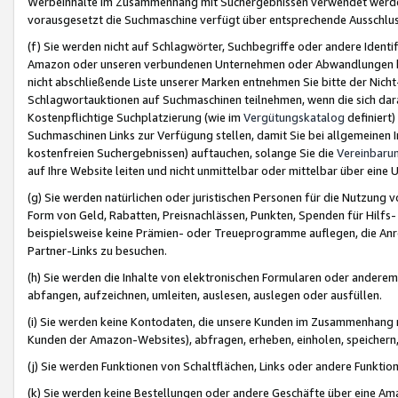
Werbeinhalte im Zusammenhang mit Suchergebnissen verwendet werden,
vorausgesetzt die Suchmaschine verfügt über entsprechende Ausschlu
(f) Sie werden nicht auf Schlagwörter, Suchbegriffe oder andere Ident
Amazon oder unseren verbundenen Unternehmen oder Abwandlungen bzw
nicht abschließende Liste unserer Marken entnehmen Sie bitte der Nich
Schlagwortauktionen auf Suchmaschinen teilnehmen, wenn die sich da
Kostenpflichtige Suchplatzierung (wie im
Vergütungskatalog
definiert
Suchmaschinen Links zur Verfügung stellen, damit Sie bei allgemeinen I
kostenfreien Suchergebnissen) auftauchen, solange Sie die
Vereinbaru
auf Ihre Website leiten und nicht unmittelbar oder mittelbar über eine
(g) Sie werden natürlichen oder juristischen Personen für die Nutzung 
Form von Geld, Rabatten, Preisnachlässen, Punkten, Spenden für Hilfs
beispielsweise keine Prämien- oder Treueprogramme auflegen, die Anrei
Partner-Links zu besuchen.
(h) Sie werden die Inhalte von elektronischen Formularen oder anderem M
abfangen, aufzeichnen, umleiten, auslesen, auslegen oder ausfüllen.
(i) Sie werden keine Kontodaten, die unsere Kunden im Zusammenhang 
Kunden der Amazon-Websites), abfragen, erheben, einholen, speichern,
(j) Sie werden Funktionen von Schaltflächen, Links oder andere Funkti
(k) Sie werden keine Bestellungen oder andere Geschäfte über eine Ama