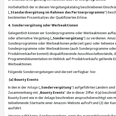
Vorbehaltlich der in diesem Vergütungskatalog beschriebenen Einschr
(„
Standardvergütung im Rahmen des Partnerprogramms
“) besc
bestimmten Prozentsatzes der Qualifizierten Erlöse.
4. Sondervergütung oder Werbeaktionen
Gelegentlich können wir Sonderprogramme oder Werbeaktionen auflegen,
oder alternative Vergütung („
Sondervergütung
”) zu verdienen. Amazo
Sonderprogramme oder Werbeaktionen jederzeit ganz oder teilweise einz
Sonderprogramme oder Werbeaktionen (auch Sonderprogramme oder We
Produktverkäufen kommt) disqualifizierende Ausschlusstatbestände, di
Programmdokumentation im Hinblick auf Produktverkäufe geltende E
Werbeaktionen.
Folgende Sondervergütungen sind derzeit verfügbar:
hier
.
(a) Bounty Events
In den in der
Anlage
(„
Sondervergütung
“) aufgeführten Ländern sind
Zusammenhang mit „
Bounty Events
“ die in dieser Ziffer 4 (a) besch
Bounty Event wie in der Anlage beschrieben anspruchsberechtigt sein mu
teilnehmende Startseite einer Amazon-Website aufruft und (2) der Kun
ausführt.
Amazon zahlt keine Sondervergütung, wenn das zugrundeliegende Boun