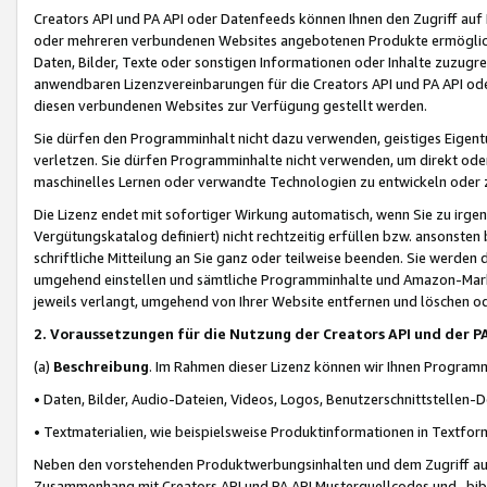
Creators API und PA API oder Datenfeeds können Ihnen den Zugriff auf D
oder mehreren verbundenen Websites angebotenen Produkte ermögliche
Daten, Bilder, Texte oder sonstigen Informationen oder Inhalte zuzugre
anwendbaren Lizenzvereinbarungen für die Creators API und PA API od
diesen verbundenen Websites zur Verfügung gestellt werden.
Sie dürfen den Programminhalt nicht dazu verwenden, geistiges Eigent
verletzen. Sie dürfen Programminhalte nicht verwenden, um direkt ode
maschinelles Lernen oder verwandte Technologien zu entwickeln oder zu
Die Lizenz endet mit sofortiger Wirkung automatisch, wenn Sie zu irg
Vergütungskatalog definiert) nicht rechtzeitig erfüllen bzw. ansonsten
schriftliche Mitteilung an Sie ganz oder teilweise beenden. Sie werden
umgehend einstellen und sämtliche Programminhalte und Amazon-Marke
jeweils verlangt, umgehend von Ihrer Website entfernen und löschen od
2. Voraussetzungen für die Nutzung der Creators API und der P
(a)
Beschreibung
. Im Rahmen dieser Lizenz können wir Ihnen Programmi
• Daten, Bilder, Audio-Dateien, Videos, Logos, Benutzerschnittstellen-
• Textmaterialien, wie beispielsweise Produktinformationen in Textfor
Neben den vorstehenden Produktwerbungsinhalten und dem Zugriff auf 
Zusammenhang mit Creators API und PA API Musterquellcodes und -bibli