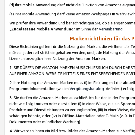
(d) Ihre Mobile Anwendung darf nicht die Funktion von Amazons eige
(e) Ihre Mobile Anwendung darf keine Amazon-Webpages in WebView 
Wir prüfen Ihre Anwendung und benachrichtigen Sie, ob sie angenomm
„
Zugelassene Mobile Anwendung
“ im Sinne der
Vereinbarung
.
Markenrichtlinien für das 
Diese Richtlinien gelten für die Nutzung der Marken, die wir Ihnen als 
müssen jederzeit strikt eingehalten werden, und jede Nutzung der Ama
Lizenzen bezüglich Ihrer Nutzung der Amazon-Marken.
1. SIE DÜRFEN DIE AMAZON-MARKEN AUSSCHLIESSLICH DURCH DARS
AUF EINER AMAZON-WEBSITE MITTELS EINES ENTSPRECHENDEN PART
2. Ihre Nutzung der Amazon-Marken muss (i) im Einklang mit der aktuells
Programmdokumentation (wie im
Vergütungskatalog
definiert) erfolg
3. Sie dürfen die Amazon-Marken ausschließlich für den in der Progr
nicht wie folgt nutzen oder darstellen: (i) in einer Weise, die ein Spo
Produkte und Dienstleistungen zu verunglimpfen, (iii) in einer Weise
schädigen könnte, oder (iv) in Offline-Materialien oder E-Mails (z. B.
Dokumenten oder mündlicher Werbung).
4. Wir werden Ihnen ein Bild bzw. Bilder der Amazon-Marken zur Verfüg