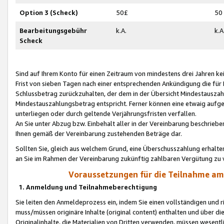
Option 3 (Scheck)
50£
50
Bearbeitungsgebühr
k.A.
k.A
Scheck
Sind auf Ihrem Konto für einen Zeitraum von mindestens drei Jahren kein
Frist von sieben Tagen nach einer entsprechenden Ankündigung die für
Schlussbetrag zurückzuhalten, der dem in der Übersicht Mindestausz
Mindestauszahlungsbetrag entspricht. Ferner können eine etwaig aufg
unterliegen oder durch geltende Verjährungsfristen verfallen.
An Sie unter Abzug bzw. Einbehalt aller in der Vereinbarung beschrieb
Ihnen gemäß der Vereinbarung zustehenden Beträge dar.
Sollten Sie, gleich aus welchem Grund, eine Überschusszahlung erhalte
an Sie im Rahmen der Vereinbarung zukünftig zahlbaren Vergütung zu 
Voraussetzungen für die Teilnahme a
1. Anmeldung und Teilnahmeberechtigung
Sie leiten den Anmeldeprozess ein, indem Sie einen vollständigen und 
muss/müssen originäre Inhalte (original content) enthalten und über d
Originalinhalte, die Materialien von Dritten verwenden, müssen wese