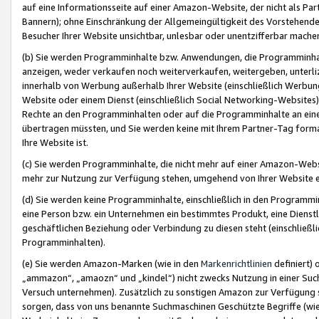
auf eine Informationsseite auf einer Amazon-Website, der nicht als Part
Bannern); ohne Einschränkung der Allgemeingültigkeit des Vorstehende
Besucher Ihrer Website unsichtbar, unlesbar oder unentzifferbar mache
(b) Sie werden Programminhalte bzw. Anwendungen, die Programminhalt
anzeigen, weder verkaufen noch weiterverkaufen, weitergeben, unterli
innerhalb von Werbung außerhalb Ihrer Website (einschließlich Werbun
Website oder einem Dienst (einschließlich Social Networking-Website
Rechte an den Programminhalten oder auf die Programminhalte an eine a
übertragen müssten, und Sie werden keine mit Ihrem Partner-Tag formati
Ihre Website ist.
(c) Sie werden Programminhalte, die nicht mehr auf einer Amazon-Websit
mehr zur Nutzung zur Verfügung stehen, umgehend von Ihrer Website e
(d) Sie werden keine Programminhalte, einschließlich in den Programmin
eine Person bzw. ein Unternehmen ein bestimmtes Produkt, eine Dienstle
geschäftlichen Beziehung oder Verbindung zu diesen steht (einschließli
Programminhalten).
(e) Sie werden Amazon-Marken (wie in den
Markenrichtlinien
definiert) 
„ammazon“, „amaozn“ und „kindel“) nicht zwecks Nutzung in einer Suc
Versuch unternehmen). Zusätzlich zu sonstigen Amazon zur Verfügung 
sorgen, dass von uns benannte Suchmaschinen Geschützte Begriffe (wie 