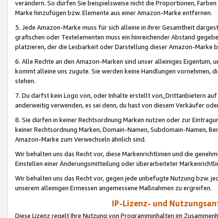
verändern. So dürfen Sie beispielsweise nicht die Proportionen, Farb
Marke hinzufügen bzw. Elemente aus einer Amazon-Marke entfernen.
5. Jede Amazon-Marke muss für sich alleine in ihrer Gesamtheit darge
grafischen oder Textelementen muss ein hinreichender Abstand gegebe
platzieren, der die Lesbarkeit oder Darstellung dieser Amazon-Marke b
6. Alle Rechte an den Amazon-Marken sind unser alleiniges Eigentum, 
kommt alleine uns zugute. Sie werden keine Handlungen vornehmen, 
stehen.
7. Du darfst kein Logo von, oder Inhalte erstellt von,
Drittanbietern au
anderweitig verwenden, es sei denn, du hast von diesem Verkäufer oder
8. Sie dürfen in keiner Rechtsordnung Marken nutzen oder zur Eintragu
keiner Rechtsordnung Marken, Domain-Namen, Subdomain-Namen, Benu
Amazon-Marke zum Verwechseln ähnlich sind.
Wir behalten uns das Recht vor, diese Markenrichtlinien und die gene
Einstellen einer Änderungsmitteilung oder überarbeiteter Markenricht
Wir behalten uns das Recht vor, gegen jede unbefugte Nutzung bzw. jede 
unserem alleinigen Ermessen angemessene Maßnahmen zu ergreifen.
IP-Lizenz- und Nutzungsan
Diese Lizenz regelt Ihre Nutzung von Programminhalten im Zusammen