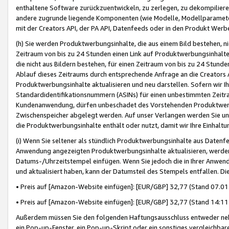
enthaltene Software zurückzuentwickeln, zu zerlegen, zu dekompilier
andere zugrunde liegende Komponenten (wie Modelle, Modellparameter
mit der Creators API, der PA API, Datenfeeds oder in den Produkt Werb
(h) Sie werden Produktwerbungsinhalte, die aus einem Bild bestehen, ni
Zeitraum von bis zu 24 Stunden einen Link auf Produktwerbungsinhalte
die nicht aus Bildern bestehen, für einen Zeitraum von bis zu 24 Stund
Ablauf dieses Zeitraums durch entsprechende Anfrage an die Creators 
Produktwerbungsinhalte aktualisieren und neu darstellen. Sofern wir Ih
Standardidentifikationsnummern (ASINs) für einen unbestimmten Zeitra
Kundenanwendung, dürfen unbeschadet des Vorstehenden Produktwerbu
Zwischenspeicher abgelegt werden. Auf unser Verlangen werden Sie un
die Produktwerbungsinhalte enthält oder nutzt, damit wir Ihre Einhalt
(i) Wenn Sie seltener als stündlich Produktwerbungsinhalte aus Datenfe
Anwendung angezeigten Produktwerbungsinhalte aktualisieren, werden 
Datums-/Uhrzeitstempel einfügen. Wenn Sie jedoch die in Ihrer Anwe
und aktualisiert haben, kann der Datumsteil des Stempels entfallen. Dies
• Preis auf [Amazon-Website einfügen]: [EUR/GBP] 32,77 (Stand 07.01.
• Preis auf [Amazon-Website einfügen]: [EUR/GBP] 32,77 (Stand 14:11 
Außerdem müssen Sie den folgenden Haftungsausschluss entweder neb
ein Pop-up-Fenster, ein Pop-up-Skript oder ein sonstiges vergleichba