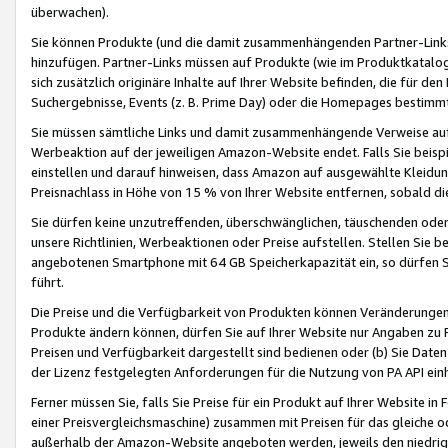
überwachen).
Sie können Produkte (und die damit zusammenhängenden Partner-Links)
hinzufügen. Partner-Links müssen auf Produkte (wie im Produktkatalog de
sich zusätzlich originäre Inhalte auf Ihrer Website befinden, die für 
Suchergebnisse, Events (z. B. Prime Day) oder die Homepages bestimmte
Sie müssen sämtliche Links und damit zusammenhängende Verweise auf z
Werbeaktion auf der jeweiligen Amazon-Website endet. Falls Sie beisp
einstellen und darauf hinweisen, dass Amazon auf ausgewählte Kleidun
Preisnachlass in Höhe von 15 % von Ihrer Website entfernen, sobald di
Sie dürfen keine unzutreffenden, überschwänglichen, täuschenden od
unsere Richtlinien, Werbeaktionen oder Preise aufstellen. Stellen Sie 
angebotenen Smartphone mit 64 GB Speicherkapazität ein, so dürfen S
führt.
Die Preise und die Verfügbarkeit von Produkten können Veränderungen 
Produkte ändern können, dürfen Sie auf Ihrer Website nur Angaben zu P
Preisen und Verfügbarkeit dargestellt sind bedienen oder (b) Sie Daten
der Lizenz festgelegten Anforderungen für die Nutzung von PA API einh
Ferner müssen Sie, falls Sie Preise für ein Produkt auf Ihrer Website in 
einer Preisvergleichsmaschine) zusammen mit Preisen für das gleiche o
außerhalb der Amazon-Website angeboten werden, jeweils den niedrigst