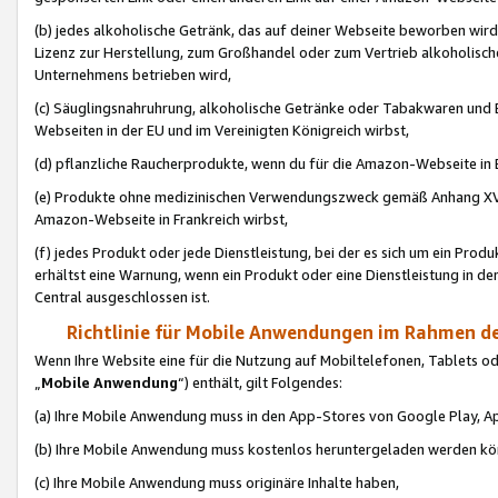
(b) jedes alkoholische Getränk, das auf deiner Webseite beworben wird
Lizenz zur Herstellung, zum Großhandel oder zum Vertrieb alkoholisch
Unternehmens betrieben wird,
(c) Säuglingsnahruhrung, alkoholische Getränke oder Tabakwaren und E
Webseiten in der EU und im Vereinigten Königreich wirbst,
(d) pflanzliche Raucherprodukte, wenn du für die Amazon-Webseite in B
(e) Produkte ohne medizinischen Verwendungszweck gemäß Anhang XVI 
Amazon-Webseite in Frankreich wirbst,
(f) jedes Produkt oder jede Dienstleistung, bei der es sich um ein Prod
erhältst eine Warnung, wenn ein Produkt oder eine Dienstleistung in de
Central ausgeschlossen ist.
Richtlinie für Mobile Anwendungen im Rahmen de
Wenn Ihre Website eine für die Nutzung auf Mobiltelefonen, Tablets 
„
Mobile Anwendung
“) enthält, gilt Folgendes:
(a) Ihre Mobile Anwendung muss in den App-Stores von Google Play, A
(b) Ihre Mobile Anwendung muss kostenlos heruntergeladen werden könn
(c) Ihre Mobile Anwendung muss originäre Inhalte haben,