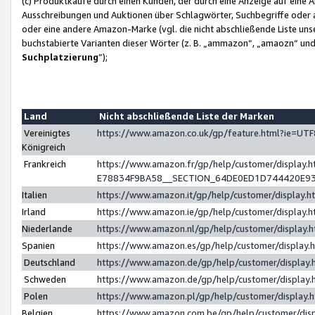
(c) Produktkäufe durch einen Kunden, der durch eine Anzeige auf eine 
Ausschreibungen und Auktionen über Schlagwörter, Suchbegriffe oder 
oder eine andere Amazon-Marke (vgl. die nicht abschließende Liste un
buchstabierte Varianten dieser Wörter (z. B. „ammazon“, „amaozn“ und „
Suchplatzierung
”);
Land
Nicht abschließende Liste der Marken
Vereinigtes
https://www.amazon.co.uk/gp/feature.html?ie=U
Königreich
Frankreich
https://www.amazon.fr/gp/help/customer/displa
E78834F9BA58__SECTION_64DE0ED1D744420E9
Italien
https://www.amazon.it/gp/help/customer/display
Irland
https://www.amazon.ie/gp/help/customer/displa
Niederlande
https://www.amazon.nl/gp/help/customer/display
Spanien
https://www.amazon.es/gp/help/customer/display
Deutschland
https://www.amazon.de/gp/help/customer/displa
Schweden
https://www.amazon.de/gp/help/customer/displa
Polen
https://www.amazon.pl/gp/help/customer/display
Belgien
https://www.amazon.com.be/gp/help/customer/d