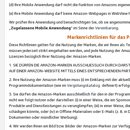
(d) Ihre Mobile Anwendung darf nicht die Funktion von Amazons eige
(e) Ihre Mobile Anwendung darf keine Amazon-Webpages in WebView 
Wir prüfen Ihre Anwendung und benachrichtigen Sie, ob sie angenomm
„
Zugelassene Mobile Anwendung
“ im Sinne der
Vereinbarung
.
Markenrichtlinien für das 
Diese Richtlinien gelten für die Nutzung der Marken, die wir Ihnen als 
müssen jederzeit strikt eingehalten werden, und jede Nutzung der Ama
Lizenzen bezüglich Ihrer Nutzung der Amazon-Marken.
1. SIE DÜRFEN DIE AMAZON-MARKEN AUSSCHLIESSLICH DURCH DARS
AUF EINER AMAZON-WEBSITE MITTELS EINES ENTSPRECHENDEN PART
2. Ihre Nutzung der Amazon-Marken muss (i) im Einklang mit der aktuells
Programmdokumentation (wie im
Vergütungskatalog
definiert) erfolg
3. Sie dürfen die Amazon-Marken ausschließlich für den in der Progr
nicht wie folgt nutzen oder darstellen: (i) in einer Weise, die ein Spo
Produkte und Dienstleistungen zu verunglimpfen, (iii) in einer Weise
schädigen könnte, oder (iv) in Offline-Materialien oder E-Mails (z. B.
Dokumenten oder mündlicher Werbung).
4. Wir werden Ihnen ein Bild bzw. Bilder der Amazon-Marken zur Verfüg