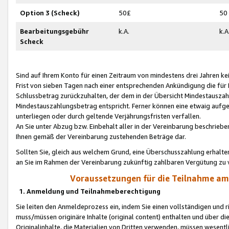
Option 3 (Scheck)
50£
50
Bearbeitungsgebühr
k.A.
k.A
Scheck
Sind auf Ihrem Konto für einen Zeitraum von mindestens drei Jahren kein
Frist von sieben Tagen nach einer entsprechenden Ankündigung die für
Schlussbetrag zurückzuhalten, der dem in der Übersicht Mindestausz
Mindestauszahlungsbetrag entspricht. Ferner können eine etwaig aufg
unterliegen oder durch geltende Verjährungsfristen verfallen.
An Sie unter Abzug bzw. Einbehalt aller in der Vereinbarung beschrieb
Ihnen gemäß der Vereinbarung zustehenden Beträge dar.
Sollten Sie, gleich aus welchem Grund, eine Überschusszahlung erhalte
an Sie im Rahmen der Vereinbarung zukünftig zahlbaren Vergütung zu 
Voraussetzungen für die Teilnahme a
1. Anmeldung und Teilnahmeberechtigung
Sie leiten den Anmeldeprozess ein, indem Sie einen vollständigen und 
muss/müssen originäre Inhalte (original content) enthalten und über d
Originalinhalte, die Materialien von Dritten verwenden, müssen wese