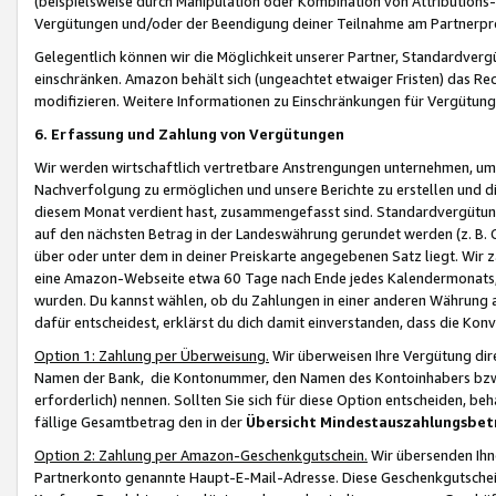
(beispielsweise durch Manipulation oder Kombination von Attributions-
Vergütungen und/oder der Beendigung deiner Teilnahme am Partnerp
Gelegentlich können wir die Möglichkeit unserer Partner, Standardv
einschränken. Amazon behält sich (ungeachtet etwaiger Fristen) das Re
modifizieren. Weitere Informationen zu Einschränkungen für Vergütung
6. Erfassung und Zahlung von Vergütungen
Wir werden wirtschaftlich vertretbare Anstrengungen unternehmen, um 
Nachverfolgung zu ermöglichen und unsere Berichte zu erstellen und di
diesem Monat verdient hast, zusammengefasst sind. Standardvergütung
auf den nächsten Betrag in der Landeswährung gerundet werden (z. B. C
über oder unter dem in deiner Preiskarte angegebenen Satz liegt. Wir
eine Amazon-Webseite etwa 60 Tage nach Ende jedes Kalendermonats, i
wurden. Du kannst wählen, ob du Zahlungen in einer anderen Währung
dafür entscheidest, erklärst du dich damit einverstanden, dass die K
Option 1: Zahlung per Überweisung.
Wir überweisen Ihre Vergütung dir
Namen der Bank, die Kontonummer, den Namen des Kontoinhabers bzw. a
erforderlich) nennen. Sollten Sie sich für diese Option entscheiden, be
fällige Gesamtbetrag den in der
Übersicht Mindestauszahlungsbet
Option 2: Zahlung per Amazon-Geschenkgutschein.
Wir übersenden Ihne
Partnerkonto genannte Haupt-E-Mail-Adresse. Diese Geschenkgutschei