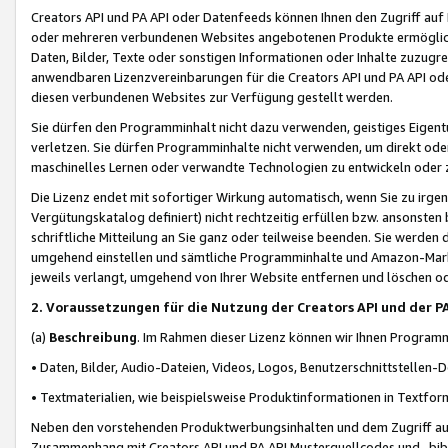
Creators API und PA API oder Datenfeeds können Ihnen den Zugriff auf D
oder mehreren verbundenen Websites angebotenen Produkte ermögliche
Daten, Bilder, Texte oder sonstigen Informationen oder Inhalte zuzugre
anwendbaren Lizenzvereinbarungen für die Creators API und PA API od
diesen verbundenen Websites zur Verfügung gestellt werden.
Sie dürfen den Programminhalt nicht dazu verwenden, geistiges Eigent
verletzen. Sie dürfen Programminhalte nicht verwenden, um direkt ode
maschinelles Lernen oder verwandte Technologien zu entwickeln oder zu
Die Lizenz endet mit sofortiger Wirkung automatisch, wenn Sie zu irg
Vergütungskatalog definiert) nicht rechtzeitig erfüllen bzw. ansonsten
schriftliche Mitteilung an Sie ganz oder teilweise beenden. Sie werden
umgehend einstellen und sämtliche Programminhalte und Amazon-Marke
jeweils verlangt, umgehend von Ihrer Website entfernen und löschen od
2. Voraussetzungen für die Nutzung der Creators API und der P
(a)
Beschreibung
. Im Rahmen dieser Lizenz können wir Ihnen Programmi
• Daten, Bilder, Audio-Dateien, Videos, Logos, Benutzerschnittstellen-
• Textmaterialien, wie beispielsweise Produktinformationen in Textfor
Neben den vorstehenden Produktwerbungsinhalten und dem Zugriff auf 
Zusammenhang mit Creators API und PA API Musterquellcodes und -bibli