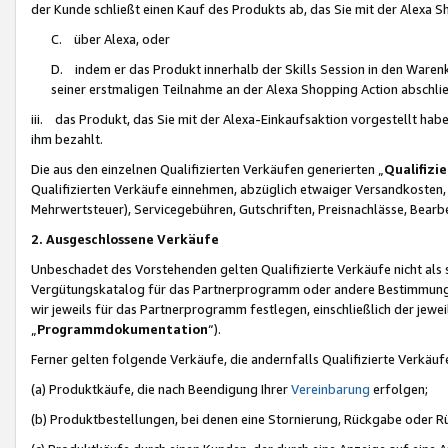
der Kunde schließt einen Kauf des Produkts ab, das Sie mit der Alexa 
C. über Alexa, oder
D. indem er das Produkt innerhalb der Skills Session in den Waren
seiner erstmaligen Teilnahme an der Alexa Shopping Action abschlie
iii. das Produkt, das Sie mit der Alexa-Einkaufsaktion vorgestellt ha
ihm bezahlt.
Die aus den einzelnen Qualifizierten Verkäufen generierten „
Qualifizi
Qualifizierten Verkäufe einnehmen, abzüglich etwaiger Versandkosten
Mehrwertsteuer), Servicegebühren, Gutschriften, Preisnachlässe, Bear
2. Ausgeschlossene Verkäufe
Unbeschadet des Vorstehenden gelten Qualifizierte Verkäufe nicht als
Vergütungskatalog für das Partnerprogramm oder andere Bestimmungen,
wir jeweils für das Partnerprogramm festlegen, einschließlich der jewe
„
Programmdokumentation
“).
Ferner gelten folgende Verkäufe, die andernfalls Qualifizierte Verkä
(a) Produktkäufe, die nach Beendigung Ihrer
Vereinbarung
erfolgen;
(b) Produktbestellungen, bei denen eine Stornierung, Rückgabe oder R