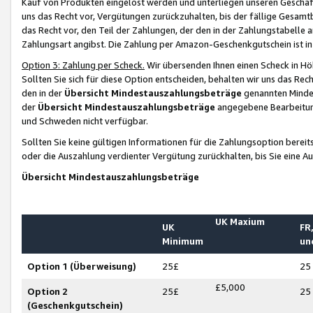
Kauf von Produkten eingelöst werden und unterliegen unseren Geschäf
uns das Recht vor, Vergütungen zurückzuhalten, bis der fällige Gesamt
das Recht vor, den Teil der Zahlungen, der den in der Zahlungstabelle 
Zahlungsart angibst. Die Zahlung per Amazon-Geschenkgutschein ist in
Option 3: Zahlung per Scheck.
Wir übersenden Ihnen einen Scheck in Höh
Sollten Sie sich für diese Option entscheiden, behalten wir uns das Rec
den in der
Übersicht Mindestauszahlungsbeträge
genannten Mindest
der
Übersicht Mindestauszahlungsbeträge
angegebene Bearbeitung
und Schweden nicht verfügbar.
Sollten Sie keine gültigen Informationen für die Zahlungsoption bereit
oder die Auszahlung verdienter Vergütung zurückhalten, bis Sie eine A
Übersicht Mindestauszahlungsbeträge
UK Maxium
UK
FR,
Minimum
un
Option 1 (Überweisung)
25£
25
£5,000
Option 2
25£
25
(Geschenkgutschein)