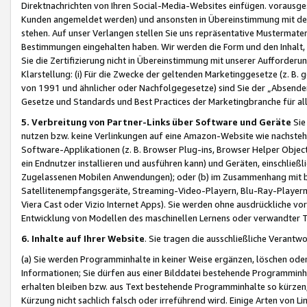
Direktnachrichten von Ihren Social-Media-Websites einfügen. vorausg
Kunden angemeldet werden) und ansonsten in Übereinstimmung mit der
stehen. Auf unser Verlangen stellen Sie uns repräsentative Mustermater
Bestimmungen eingehalten haben. Wir werden die Form und den Inhalt, di
Sie die Zertifizierung nicht in Übereinstimmung mit unserer Aufforderu
Klarstellung: (i) Für die Zwecke der geltenden Marketinggesetze (z. 
von 1991 und ähnlicher oder Nachfolgegesetze) sind Sie der „Absender“ j
Gesetze und Standards und Best Practices der Marketingbranche für 
5. Verbreitung von Partner-Links über Software und Geräte
Sie
nutzen bzw. keine Verlinkungen auf eine Amazon-Website wie nachsteh
Software-Applikationen (z. B. Browser Plug-ins, Browser Helper Objec
ein Endnutzer installieren und ausführen kann) und Geräten, einschlie
Zugelassenen Mobilen Anwendungen); oder (b) im Zusammenhang mit bzw.
Satellitenempfangsgeräte, Streaming-Video-Playern, Blu-Ray-Playern 
Viera Cast oder Vizio Internet Apps). Sie werden ohne ausdrückliche v
Entwicklung von Modellen des maschinellen Lernens oder verwandter 
6. Inhalte auf Ihrer Website
. Sie tragen die ausschließliche Verantwo
(a) Sie werden Programminhalte in keiner Weise ergänzen, löschen oder
Informationen; Sie dürfen aus einer Bilddatei bestehende Programminhal
erhalten bleiben bzw. aus Text bestehende Programminhalte so kürzen, 
Kürzung nicht sachlich falsch oder irreführend wird. Einige Arten von L