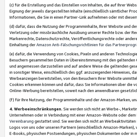
(c) für die Erstellung und das Einstellen von Inhalten, die auf Ihrer We
Eignung der jeweils dargestellten Inhalte (einschließlich sämtlicher 
Informationen, die Sie in einen Partner-Link aufnehmen oder mit diese
(d) dafür, dass die Nutzung der Programminhalte, Ihrer Website und des 
Verletzung oder missbräuchliche Ausübung unserer Rechte bzw. der Recht
Markenrechte, Datenschutzrechte, Veröffentlichungsrechte oder anderer
Einhaltung der
Amazon Anti-Fälschungsrichtlinien für das Partnerpro
(e) dafür, die Verwendung von Cookies, Pixeln und anderen Technologien
Besuchern gesammelten Daten in Übereinstimmung mit den geltenden Ge
und angemessen darzustellen und auf andere Weise die geltenden geset
in sonstiger Weise, einschließlich des ggf. anzuzeigenden Hinweises, d
Werbeanzeigen bereitstellen, von den Besuchern Ihrer Website unmitte
Cookies erkennen können und dafür, dass Sie Informationen über die v
Online-Werbung bereitstellen, soweit nach den anwendbaren gesetzlic
(f) für Ihre Nutzung, der Programminhalte und der Amazon-Marken, u
4. Werbeeinschränkungen.
Sie werden sich nicht an Werbe-, Market
Unternehmen oder in Verbindung mit einer Amazon-Website oder dem Pa
Vereinbarung
gestattet sind. Sie werden sich nicht an Werbeaktivitäten
Logos von uns oder unseren Partnern (einschließlich Amazon-Marken), 
E-Books, physischen Postsendungen, physischen Dokumenten oder in 