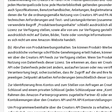
jeden Musterquellcode bzw. jede Musterbibliothek geltenden gesonder
auch Spezifikationen, Benutzerhandbücher, Anleitungen, Begleitmaterial
denen die für die ordnungsgemäße Nutzung von Creators API und PA A
technischen Anforderungen und Test- und Leistungskriterien (zusammen
verwendete Begriff „Produktwerbungsinhalte“ schließt ausdrücklich al
Lizenz zur Verfügung stellen, sowie alle von uns zur Verfügung gestel
ausdrücklich nicht auf Daten, Bilder, Texte oder sonstige Informatione
es sich nicht um eine Amazon-Website handelt.
(b) Abrufen von Produktwerbungsinhalten. Sie können Produkt-Werbein
ausdrückliche vorherige schriftliche Genehmigung erteilt haben, könn
wir über die Creators API Feeds zur Verfügung stellen. Wenn Sie Produk
Nutzung von Datenfeeds dieser Lizenz. Sie erkennen an, dass wir Creat
API oder Datenfeeds jederzeit ändern, auslaufen lassen oder neu veröffe
Verantwortung liegt, sicherzustellen, dass Ihr Zugriff auf die und Ihr
jeweiligen Zeitpunkt aktuellen Anforderungen (einschließlich dieser Liz
Zur Identifizierung Ihres Kontos und zum Stellen von Anfragen an Crea
Schlüssel und einem privaten Schlüssel (jedes Schlüsselpaar eine „Kon
Rahmen des Amazon-Partnerprogramms zugeteilte Partner-ID oder ein
Kontokennungen über den Creators API und PA API Kontoerstellungspro
Um Programmwerbeinhalte über die Creators API Dienste zu erhalten, m