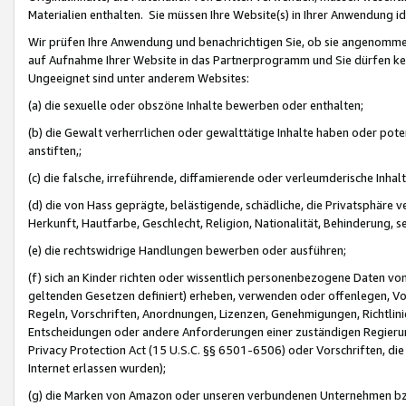
Materialien enthalten. Sie müssen Ihre Website(s) in Ihrer Anwendung ide
Wir prüfen Ihre Anwendung und benachrichtigen Sie, ob sie angenommen
auf Aufnahme Ihrer Website in das Partnerprogramm und Sie dürfen kei
Ungeeignet sind unter anderem Websites:
(a) die sexuelle oder obszöne Inhalte bewerben oder enthalten;
(b) die Gewalt verherrlichen oder gewalttätige Inhalte haben oder pot
anstiften,;
(c) die falsche, irreführende, diffamierende oder verleumderische Inha
(d) die von Hass geprägte, belästigende, schädliche, die Privatsphäre v
Herkunft, Hautfarbe, Geschlecht, Religion, Nationalität, Behinderung, 
(e) die rechtswidrige Handlungen bewerben oder ausführen;
(f) sich an Kinder richten oder wissentlich personenbezogene Daten vo
geltenden Gesetzen definiert) erheben, verwenden oder offenlegen, Vo
Regeln, Vorschriften, Anordnungen, Lizenzen, Genehmigungen, Richtlini
Entscheidungen oder andere Anforderungen einer zuständigen Regierung
Privacy Protection Act (15 U.S.C. §§ 6501-6506) oder Vorschriften, di
Internet erlassen wurden);
(g) die Marken von Amazon oder unseren verbundenen Unternehmen b