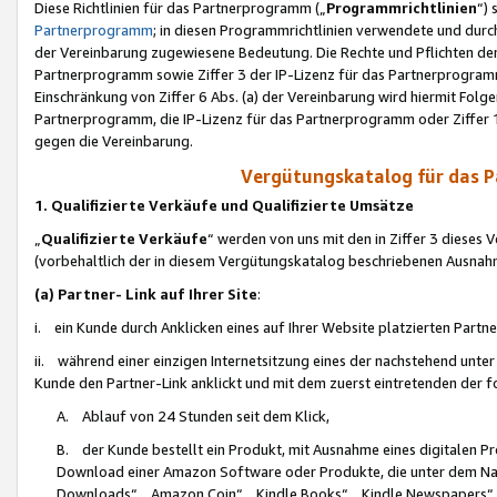
Diese Richtlinien für das Partnerprogramm („
Programmrichtlinien
“)
Partnerprogramm
; in diesen Programmrichtlinien verwendete und durch
der Vereinbarung zugewiesene Bedeutung. Die Rechte und Pflichten de
Partnerprogramm sowie Ziffer 3 der IP-Lizenz für das Partnerprogram
Einschränkung von Ziffer 6 Abs. (a) der Vereinbarung wird hiermit Fol
Partnerprogramm, die IP-Lizenz für das Partnerprogramm oder Ziffer 1
gegen die Vereinbarung.
Vergütungskatalog für das 
1. Qualifizierte Verkäufe und Qualifizierte Umsätze
„
Qualifizierte Verkäufe
“ werden von uns mit den in Ziffer 3 diese
(vorbehaltlich der in diesem Vergütungskatalog beschriebenen Ausnah
(a) Partner- Link auf Ihrer Site
:
i. ein Kunde durch Anklicken eines auf Ihrer Website platzierten Part
ii. während einer einzigen Internetsitzung eines der nachstehend unter (i)
Kunde den Partner-Link anklickt und mit dem zuerst eintretenden der f
A. Ablauf von 24 Stunden seit dem Klick,
B. der Kunde bestellt ein Produkt, mit Ausnahme eines digitalen P
Download einer Amazon Software oder Produkte, die unter dem N
Downloads“, „Amazon Coin“, „Kindle Books“, „Kindle Newspapers“, „