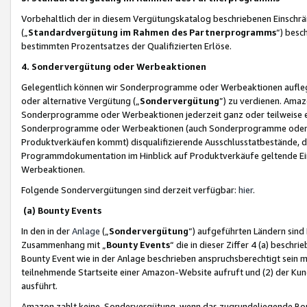
Vorbehaltlich der in diesem Vergütungskatalog beschriebenen Einschr
(„
Standardvergütung im Rahmen des Partnerprogramms
“) besc
bestimmten Prozentsatzes der Qualifizierten Erlöse.
4. Sondervergütung oder Werbeaktionen
Gelegentlich können wir Sonderprogramme oder Werbeaktionen auflegen,
oder alternative Vergütung („
Sondervergütung
”) zu verdienen. Amazo
Sonderprogramme oder Werbeaktionen jederzeit ganz oder teilweise einz
Sonderprogramme oder Werbeaktionen (auch Sonderprogramme oder We
Produktverkäufen kommt) disqualifizierende Ausschlusstatbestände, di
Programmdokumentation im Hinblick auf Produktverkäufe geltende E
Werbeaktionen.
Folgende Sondervergütungen sind derzeit verfügbar:
hier
.
(a) Bounty Events
In den in der
Anlage
(„
Sondervergütung
“) aufgeführten Ländern sind
Zusammenhang mit „
Bounty Events
“ die in dieser Ziffer 4 (a) besch
Bounty Event wie in der Anlage beschrieben anspruchsberechtigt sein mu
teilnehmende Startseite einer Amazon-Website aufruft und (2) der Kun
ausführt.
Amazon zahlt keine Sondervergütung, wenn das zugrundeliegende Boun