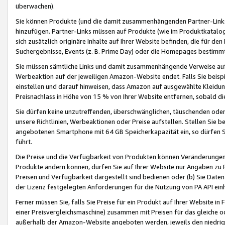
überwachen).
Sie können Produkte (und die damit zusammenhängenden Partner-Links)
hinzufügen. Partner-Links müssen auf Produkte (wie im Produktkatalog de
sich zusätzlich originäre Inhalte auf Ihrer Website befinden, die für 
Suchergebnisse, Events (z. B. Prime Day) oder die Homepages bestimmte
Sie müssen sämtliche Links und damit zusammenhängende Verweise auf z
Werbeaktion auf der jeweiligen Amazon-Website endet. Falls Sie beisp
einstellen und darauf hinweisen, dass Amazon auf ausgewählte Kleidun
Preisnachlass in Höhe von 15 % von Ihrer Website entfernen, sobald di
Sie dürfen keine unzutreffenden, überschwänglichen, täuschenden od
unsere Richtlinien, Werbeaktionen oder Preise aufstellen. Stellen Sie 
angebotenen Smartphone mit 64 GB Speicherkapazität ein, so dürfen S
führt.
Die Preise und die Verfügbarkeit von Produkten können Veränderungen 
Produkte ändern können, dürfen Sie auf Ihrer Website nur Angaben zu P
Preisen und Verfügbarkeit dargestellt sind bedienen oder (b) Sie Daten
der Lizenz festgelegten Anforderungen für die Nutzung von PA API einh
Ferner müssen Sie, falls Sie Preise für ein Produkt auf Ihrer Website in 
einer Preisvergleichsmaschine) zusammen mit Preisen für das gleiche o
außerhalb der Amazon-Website angeboten werden, jeweils den niedrigst