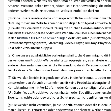
nicht mit anderen Websites als einer Amazon-Website verlinken oder i
Amazon-Website lenken (wobei jedoch Teile Ihrer Anwendung, die nich
anderen Websites als einer Amazon-Website enthalten dürfen).
(d) Ohne unsere ausdrückliche vorherige schriftliche Zustimmung werd
Nutzung mit einem Mobiltelefon oder sonstigen Mobilgerät entwickelt
(1) Websites, die nicht für die Nutzung mit solchen Geräten entwickelt
eine nicht für Mobilgeräte optimierte Website, die über einen Interne
in den
Richtlinie für Mobile Anwendungen
definiert, oder (3) Beistellge
Satellitenempfangsgeräte, Streaming-Video-Player, Blu-Ray-Player ode
Cast oder Vizio Internet-Apps).
(e) Ohne unsere ausdrückliche vorherige schriftliche Genehmigung dürfe
verwenden, um Produkt-Werbeinhalte zu aggregieren, zu analysieren, 
anderen Anwendungen, die für die Verwendung durch Personen oder Or
für die direkte Schulung oder Feinabstimmung eines maschinellen Lern
(f) Sie werden (i) nicht in irgendeiner Weise in die Funktionalität ode
entsprechenden Versuch unternehmen; (ii) keine Produktwerbungsinha
Kontaktaufnahme mit Verkäufern oder Kunden oder sonstiger Werbeaktiv
API, Datenfeeds, Produktwerbungsinhalten oder Spezifikationen erschei
Eigentumsrechte oder gewerblicher Schutzrechte, nicht entfernen, verd
(g) Sie werden nicht versuchen, (i) die Spezifikationen oder die in de
manipulieren, zu reparieren oder anderweitig abgeleitete Werke davon z