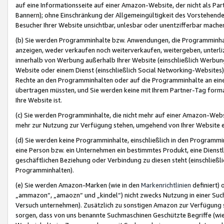
auf eine Informationsseite auf einer Amazon-Website, der nicht als Part
Bannern); ohne Einschränkung der Allgemeingültigkeit des Vorstehende
Besucher Ihrer Website unsichtbar, unlesbar oder unentzifferbar mache
(b) Sie werden Programminhalte bzw. Anwendungen, die Programminhalt
anzeigen, weder verkaufen noch weiterverkaufen, weitergeben, unterli
innerhalb von Werbung außerhalb Ihrer Website (einschließlich Werbun
Website oder einem Dienst (einschließlich Social Networking-Website
Rechte an den Programminhalten oder auf die Programminhalte an eine a
übertragen müssten, und Sie werden keine mit Ihrem Partner-Tag formati
Ihre Website ist.
(c) Sie werden Programminhalte, die nicht mehr auf einer Amazon-Websit
mehr zur Nutzung zur Verfügung stehen, umgehend von Ihrer Website e
(d) Sie werden keine Programminhalte, einschließlich in den Programmin
eine Person bzw. ein Unternehmen ein bestimmtes Produkt, eine Dienstle
geschäftlichen Beziehung oder Verbindung zu diesen steht (einschließli
Programminhalten).
(e) Sie werden Amazon-Marken (wie in den
Markenrichtlinien
definiert) 
„ammazon“, „amaozn“ und „kindel“) nicht zwecks Nutzung in einer Suc
Versuch unternehmen). Zusätzlich zu sonstigen Amazon zur Verfügung 
sorgen, dass von uns benannte Suchmaschinen Geschützte Begriffe (wie 