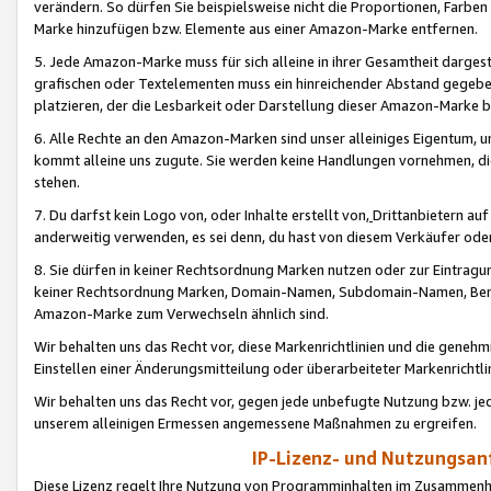
verändern. So dürfen Sie beispielsweise nicht die Proportionen, Farb
Marke hinzufügen bzw. Elemente aus einer Amazon-Marke entfernen.
5. Jede Amazon-Marke muss für sich alleine in ihrer Gesamtheit darge
grafischen oder Textelementen muss ein hinreichender Abstand gegebe
platzieren, der die Lesbarkeit oder Darstellung dieser Amazon-Marke b
6. Alle Rechte an den Amazon-Marken sind unser alleiniges Eigentum, 
kommt alleine uns zugute. Sie werden keine Handlungen vornehmen, 
stehen.
7. Du darfst kein Logo von, oder Inhalte erstellt von,
Drittanbietern au
anderweitig verwenden, es sei denn, du hast von diesem Verkäufer oder
8. Sie dürfen in keiner Rechtsordnung Marken nutzen oder zur Eintragu
keiner Rechtsordnung Marken, Domain-Namen, Subdomain-Namen, Benu
Amazon-Marke zum Verwechseln ähnlich sind.
Wir behalten uns das Recht vor, diese Markenrichtlinien und die gene
Einstellen einer Änderungsmitteilung oder überarbeiteter Markenricht
Wir behalten uns das Recht vor, gegen jede unbefugte Nutzung bzw. jede 
unserem alleinigen Ermessen angemessene Maßnahmen zu ergreifen.
IP-Lizenz- und Nutzungsan
Diese Lizenz regelt Ihre Nutzung von Programminhalten im Zusammen