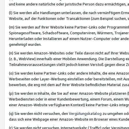
und keine andere natürliche oder juristische Person dazu ermächtigen, a
(l) Sie werden alle Handlungen unterlassen, die nach vernünftigem Erme
Website, auf der Funktionen oder Transaktionen (zum Beispiel suchen, s
(m) Sie werden auf Ihrer Website keine Partner-Links oder Programmin
Spionagesoftware, Schadsoftware, Computerviren, Würmern, Trojaner
Herunterladen oder Installieren auf einem Nutzer-Computer oder ande
genehmigt wurden.
(n) Sie werden Amazon-Websites oder Teile davon nicht auf Ihrer Websi
(z. B., WebView) innerhalb einer Mobilen Anwendung. Die Darstellung ein
Teilnahmevoraussetzungen stellt jedoch keinen Verstoß gegen diese Zif
(o) Sie werden keine Partner-Links oder andere Inhalte, die eine Am
Werbeseiten oder Layer-Werbung einstellen oder bereitstellen, mit Au
bewerben, die eng mit dem auf Ihrer Website befindlichen Material z
(p) Sie werden in Inhalte, die Sie auf einer Amazon-Website platzier
Werbediensten oder in einer Kundenbewertung, einem Forum, einem Wun
einer Amazon-Website verfügbaren Kontext) keine Partner-Links integr
(q) Sie werden nicht versuchen, den
Vergütungskatalog
zu umgehen oder
dass sich eine Webpage einer Amazon-Website im Browser eines Kunden 
(r) Sie werden nicht versuchen, Internetverkehr (Traffic) oder Vergü