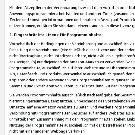
Mit dem Akzeptieren der Vereinbarung bzw. mit dem Aufrufen oder Nutz
Anwendungsprogrammierschnittstellen und anderer Tools (zusammen die
Texten und sonstigen Informationen und Inhalten in Bezug auf Produkte
nutzen können, erklären Sie sich damit einverstanden, an diese Lizenz 
1. Eingeschränkte Lizenz für Programminhalte
Vorbehaltlich der Bedingungen der Vereinbarung und ausschließlich z
Einhaltung der Vereinbarung (einschließlich dieser Lizenz und der ande
nicht übertragbare, nicht unterlizenzierbare, nicht exklusive, gebühren
anzuzeigen; (b) nur diejenigen der Amazon-Marken zu verwenden (wie in 
Programminhalte, ausschließlich auf Ihrer Website und in Übereinstimmu
API, Datenfeeds und Produkt-Werbeinhalte ausschließlich gemäß den Spe
Kopieren oder andere Verwenden von Programminhalten zugunsten Dri
Sammeln und Extrahieren von Daten. Zur Klarstellung: Zu den Program
Sie werden Programminhalte ausschließlich nach Maßgabe der Besti
hiermit eingeräumten Lizenz nutzen. Unbeschadet des Vorstehenden we
Umsätze auf eine Amazon-Website zu leiten, und werden Programminhal
Verbindung mit Programminhalten Besucher auf andere Websites als ein
unmittelbarem Zusammenhang mit den Programminhalten stehen, Links z
Nutzung der Programminhalte ausschließlich mit der betreffenden Pr
nicht mit einer anderen Webpage verlinken.