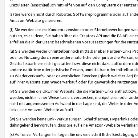
umzuleiten (einschließlich mit Hilfe von auf den Computern der Nutzer i
(s) Sie werden nicht durch Roboter, Softwareprogramme oder auf andere
Amazon-Website generieren.
(t) Sie werden unsere Kundenrezensionen oder Sternebewertungen wed
nutzen, es sei denn, Sie haben über die Creators API und die PA API e
erfüllen die in der Lizenz beschriebenen Voraussetzungen für die Nutzu
(u) Sie werden weder unmittelbar noch mittelbar über Partner-Links P
oder zu Nutzung durch eine andere natürliche oder juristische Person,
Geschäftspartnern nicht gestatten bzw. diese nicht dazu auffordern od
andere natürliche oder juristische Person, unmittelbar oder mittelbar
zu Wiederverkaufs- oder gewerblichen Zwecken (gleich welcher Art) 
auf Ihrer Website zum Wiederverkauf oder für gewerbliche Nutzungen 
(v) Sie werden die URL Ihrer Website, die die Partner-Links enthält b
werden, nicht in einer Weise tarnen, verstecken, manipulieren oder and
nicht mit angemessenem Aufwand in der Lage sind, die Website oder A
Links eine Amazon-Website aufruft.
(w) Sie werden keine Link-Verkürzungen, Schaltflächen, Hyperlinks ode
dahingehend hervorrufen, dass Sie auf eine Amazon-Website verlinken
(x) Auf unser Verlangen hin legen Sie uns eine schriftliche Bestätigung