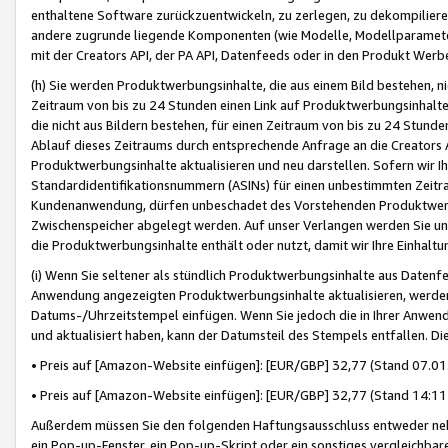
enthaltene Software zurückzuentwickeln, zu zerlegen, zu dekompilier
andere zugrunde liegende Komponenten (wie Modelle, Modellparameter
mit der Creators API, der PA API, Datenfeeds oder in den Produkt Werb
(h) Sie werden Produktwerbungsinhalte, die aus einem Bild bestehen, ni
Zeitraum von bis zu 24 Stunden einen Link auf Produktwerbungsinhalte
die nicht aus Bildern bestehen, für einen Zeitraum von bis zu 24 Stund
Ablauf dieses Zeitraums durch entsprechende Anfrage an die Creators 
Produktwerbungsinhalte aktualisieren und neu darstellen. Sofern wir Ih
Standardidentifikationsnummern (ASINs) für einen unbestimmten Zeitra
Kundenanwendung, dürfen unbeschadet des Vorstehenden Produktwerbu
Zwischenspeicher abgelegt werden. Auf unser Verlangen werden Sie un
die Produktwerbungsinhalte enthält oder nutzt, damit wir Ihre Einhalt
(i) Wenn Sie seltener als stündlich Produktwerbungsinhalte aus Datenfe
Anwendung angezeigten Produktwerbungsinhalte aktualisieren, werden 
Datums-/Uhrzeitstempel einfügen. Wenn Sie jedoch die in Ihrer Anwe
und aktualisiert haben, kann der Datumsteil des Stempels entfallen. Dies
• Preis auf [Amazon-Website einfügen]: [EUR/GBP] 32,77 (Stand 07.01.
• Preis auf [Amazon-Website einfügen]: [EUR/GBP] 32,77 (Stand 14:11 
Außerdem müssen Sie den folgenden Haftungsausschluss entweder neb
ein Pop-up-Fenster, ein Pop-up-Skript oder ein sonstiges vergleichba