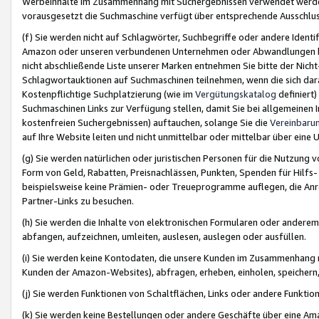
Werbeinhalte im Zusammenhang mit Suchergebnissen verwendet werden,
vorausgesetzt die Suchmaschine verfügt über entsprechende Ausschlu
(f) Sie werden nicht auf Schlagwörter, Suchbegriffe oder andere Ident
Amazon oder unseren verbundenen Unternehmen oder Abwandlungen bzw
nicht abschließende Liste unserer Marken entnehmen Sie bitte der Nich
Schlagwortauktionen auf Suchmaschinen teilnehmen, wenn die sich da
Kostenpflichtige Suchplatzierung (wie im
Vergütungskatalog
definiert
Suchmaschinen Links zur Verfügung stellen, damit Sie bei allgemeinen I
kostenfreien Suchergebnissen) auftauchen, solange Sie die
Vereinbaru
auf Ihre Website leiten und nicht unmittelbar oder mittelbar über eine
(g) Sie werden natürlichen oder juristischen Personen für die Nutzung 
Form von Geld, Rabatten, Preisnachlässen, Punkten, Spenden für Hilfs
beispielsweise keine Prämien- oder Treueprogramme auflegen, die Anrei
Partner-Links zu besuchen.
(h) Sie werden die Inhalte von elektronischen Formularen oder anderem M
abfangen, aufzeichnen, umleiten, auslesen, auslegen oder ausfüllen.
(i) Sie werden keine Kontodaten, die unsere Kunden im Zusammenhang 
Kunden der Amazon-Websites), abfragen, erheben, einholen, speichern,
(j) Sie werden Funktionen von Schaltflächen, Links oder andere Funkti
(k) Sie werden keine Bestellungen oder andere Geschäfte über eine Ama