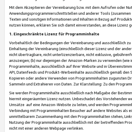
Mit dem Akzeptieren der Vereinbarung bzw. mit dem Aufrufen oder Nutz
Anwendungsprogrammierschnittstellen und anderer Tools (zusammen die
Texten und sonstigen Informationen und Inhalten in Bezug auf Produkte
nutzen können, erklären Sie sich damit einverstanden, an diese Lizenz 
1. Eingeschränkte Lizenz für Programminhalte
Vorbehaltlich der Bedingungen der Vereinbarung und ausschließlich z
Einhaltung der Vereinbarung (einschließlich dieser Lizenz und der ande
nicht übertragbare, nicht unterlizenzierbare, nicht exklusive, gebühren
anzuzeigen; (b) nur diejenigen der Amazon-Marken zu verwenden (wie in 
Programminhalte, ausschließlich auf Ihrer Website und in Übereinstimmu
API, Datenfeeds und Produkt-Werbeinhalte ausschließlich gemäß den Spe
Kopieren oder andere Verwenden von Programminhalten zugunsten Dri
Sammeln und Extrahieren von Daten. Zur Klarstellung: Zu den Program
Sie werden Programminhalte ausschließlich nach Maßgabe der Besti
hiermit eingeräumten Lizenz nutzen. Unbeschadet des Vorstehenden we
Umsätze auf eine Amazon-Website zu leiten, und werden Programminhal
Verbindung mit Programminhalten Besucher auf andere Websites als ein
unmittelbarem Zusammenhang mit den Programminhalten stehen, Links z
Nutzung der Programminhalte ausschließlich mit der betreffenden Pr
nicht mit einer anderen Webpage verlinken.