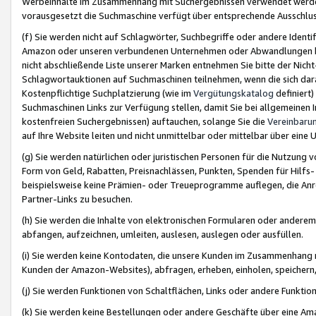
Werbeinhalte im Zusammenhang mit Suchergebnissen verwendet werden,
vorausgesetzt die Suchmaschine verfügt über entsprechende Ausschlu
(f) Sie werden nicht auf Schlagwörter, Suchbegriffe oder andere Ident
Amazon oder unseren verbundenen Unternehmen oder Abwandlungen bzw
nicht abschließende Liste unserer Marken entnehmen Sie bitte der Nich
Schlagwortauktionen auf Suchmaschinen teilnehmen, wenn die sich da
Kostenpflichtige Suchplatzierung (wie im
Vergütungskatalog
definiert
Suchmaschinen Links zur Verfügung stellen, damit Sie bei allgemeinen I
kostenfreien Suchergebnissen) auftauchen, solange Sie die
Vereinbaru
auf Ihre Website leiten und nicht unmittelbar oder mittelbar über eine
(g) Sie werden natürlichen oder juristischen Personen für die Nutzung 
Form von Geld, Rabatten, Preisnachlässen, Punkten, Spenden für Hilfs
beispielsweise keine Prämien- oder Treueprogramme auflegen, die Anrei
Partner-Links zu besuchen.
(h) Sie werden die Inhalte von elektronischen Formularen oder anderem M
abfangen, aufzeichnen, umleiten, auslesen, auslegen oder ausfüllen.
(i) Sie werden keine Kontodaten, die unsere Kunden im Zusammenhang 
Kunden der Amazon-Websites), abfragen, erheben, einholen, speichern,
(j) Sie werden Funktionen von Schaltflächen, Links oder andere Funkti
(k) Sie werden keine Bestellungen oder andere Geschäfte über eine Ama