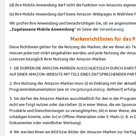
(d) Ihre Mobile Anwendung darf nicht die Funktion von Amazons eige
(e) Ihre Mobile Anwendung darf keine Amazon-Webpages in WebView 
Wir prüfen Ihre Anwendung und benachrichtigen Sie, ob sie angenomm
„
Zugelassene Mobile Anwendung
“ im Sinne der
Vereinbarung
.
Markenrichtlinien für das 
Diese Richtlinien gelten für die Nutzung der Marken, die wir Ihnen als 
müssen jederzeit strikt eingehalten werden, und jede Nutzung der Ama
Lizenzen bezüglich Ihrer Nutzung der Amazon-Marken.
1. SIE DÜRFEN DIE AMAZON-MARKEN AUSSCHLIESSLICH DURCH DARS
AUF EINER AMAZON-WEBSITE MITTELS EINES ENTSPRECHENDEN PART
2. Ihre Nutzung der Amazon-Marken muss (i) im Einklang mit der aktuells
Programmdokumentation (wie im
Vergütungskatalog
definiert) erfolg
3. Sie dürfen die Amazon-Marken ausschließlich für den in der Progr
nicht wie folgt nutzen oder darstellen: (i) in einer Weise, die ein Spo
Produkte und Dienstleistungen zu verunglimpfen, (iii) in einer Weise
schädigen könnte, oder (iv) in Offline-Materialien oder E-Mails (z. B.
Dokumenten oder mündlicher Werbung).
4. Wir werden Ihnen ein Bild bzw. Bilder der Amazon-Marken zur Verfüg