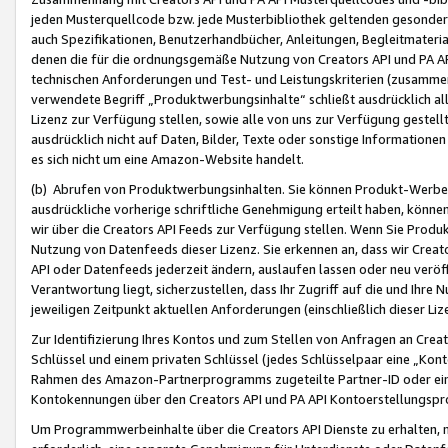
jeden Musterquellcode bzw. jede Musterbibliothek geltenden gesonder
auch Spezifikationen, Benutzerhandbücher, Anleitungen, Begleitmaterial
denen die für die ordnungsgemäße Nutzung von Creators API und PA A
technischen Anforderungen und Test- und Leistungskriterien (zusammen
verwendete Begriff „Produktwerbungsinhalte“ schließt ausdrücklich al
Lizenz zur Verfügung stellen, sowie alle von uns zur Verfügung gestel
ausdrücklich nicht auf Daten, Bilder, Texte oder sonstige Informatione
es sich nicht um eine Amazon-Website handelt.
(b) Abrufen von Produktwerbungsinhalten. Sie können Produkt-Werbein
ausdrückliche vorherige schriftliche Genehmigung erteilt haben, könn
wir über die Creators API Feeds zur Verfügung stellen. Wenn Sie Produk
Nutzung von Datenfeeds dieser Lizenz. Sie erkennen an, dass wir Creat
API oder Datenfeeds jederzeit ändern, auslaufen lassen oder neu veröffe
Verantwortung liegt, sicherzustellen, dass Ihr Zugriff auf die und Ihr
jeweiligen Zeitpunkt aktuellen Anforderungen (einschließlich dieser Liz
Zur Identifizierung Ihres Kontos und zum Stellen von Anfragen an Crea
Schlüssel und einem privaten Schlüssel (jedes Schlüsselpaar eine „Kon
Rahmen des Amazon-Partnerprogramms zugeteilte Partner-ID oder ein
Kontokennungen über den Creators API und PA API Kontoerstellungspro
Um Programmwerbeinhalte über die Creators API Dienste zu erhalten, m