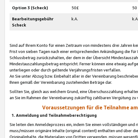
Option 3 (Scheck)
50£
50
Bearbeitungsgebühr
k.A.
k.A
Scheck
Sind auf Ihrem Konto für einen Zeitraum von mindestens drei Jahren kein
Frist von sieben Tagen nach einer entsprechenden Ankündigung die für
Schlussbetrag zurückzuhalten, der dem in der Übersicht Mindestausz
Mindestauszahlungsbetrag entspricht. Ferner können eine etwaig aufg
unterliegen oder durch geltende Verjährungsfristen verfallen.
An Sie unter Abzug bzw. Einbehalt aller in der Vereinbarung beschrieb
Ihnen gemäß der Vereinbarung zustehenden Beträge dar.
Sollten Sie, gleich aus welchem Grund, eine Überschusszahlung erhalte
an Sie im Rahmen der Vereinbarung zukünftig zahlbaren Vergütung zu 
Voraussetzungen für die Teilnahme a
1. Anmeldung und Teilnahmeberechtigung
Sie leiten den Anmeldeprozess ein, indem Sie einen vollständigen und 
muss/müssen originäre Inhalte (original content) enthalten und über d
Originalinhalte, die Materialien von Dritten verwenden, müssen wese