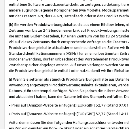
enthaltene Software zurückzuentwickeln, zu zerlegen, zu dekompilier
andere zugrunde liegende Komponenten (wie Modelle, Modellparameter
mit der Creators API, der PA API, Datenfeeds oder in den Produkt Werb
(h) Sie werden Produktwerbungsinhalte, die aus einem Bild bestehen, ni
Zeitraum von bis zu 24 Stunden einen Link auf Produktwerbungsinhalte
die nicht aus Bildern bestehen, für einen Zeitraum von bis zu 24 Stund
Ablauf dieses Zeitraums durch entsprechende Anfrage an die Creators 
Produktwerbungsinhalte aktualisieren und neu darstellen. Sofern wir Ih
Standardidentifikationsnummern (ASINs) für einen unbestimmten Zeitra
Kundenanwendung, dürfen unbeschadet des Vorstehenden Produktwerbu
Zwischenspeicher abgelegt werden. Auf unser Verlangen werden Sie un
die Produktwerbungsinhalte enthält oder nutzt, damit wir Ihre Einhalt
(i) Wenn Sie seltener als stündlich Produktwerbungsinhalte aus Datenfe
Anwendung angezeigten Produktwerbungsinhalte aktualisieren, werden 
Datums-/Uhrzeitstempel einfügen. Wenn Sie jedoch die in Ihrer Anwe
und aktualisiert haben, kann der Datumsteil des Stempels entfallen. Dies
• Preis auf [Amazon-Website einfügen]: [EUR/GBP] 32,77 (Stand 07.01.
• Preis auf [Amazon-Website einfügen]: [EUR/GBP] 32,77 (Stand 14:11 
Außerdem müssen Sie den folgenden Haftungsausschluss entweder neb
ein Pop-up-Fenster, ein Pop-up-Skript oder ein sonstiges vergleichba