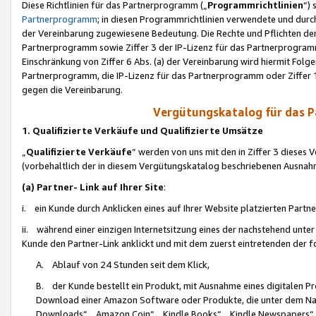
Diese Richtlinien für das Partnerprogramm („
Programmrichtlinien
“)
Partnerprogramm
; in diesen Programmrichtlinien verwendete und durch
der Vereinbarung zugewiesene Bedeutung. Die Rechte und Pflichten de
Partnerprogramm sowie Ziffer 3 der IP-Lizenz für das Partnerprogram
Einschränkung von Ziffer 6 Abs. (a) der Vereinbarung wird hiermit Fol
Partnerprogramm, die IP-Lizenz für das Partnerprogramm oder Ziffer 1
gegen die Vereinbarung.
Vergütungskatalog für das 
1. Qualifizierte Verkäufe und Qualifizierte Umsätze
„
Qualifizierte Verkäufe
“ werden von uns mit den in Ziffer 3 diese
(vorbehaltlich der in diesem Vergütungskatalog beschriebenen Ausnah
(a) Partner- Link auf Ihrer Site
:
i. ein Kunde durch Anklicken eines auf Ihrer Website platzierten Part
ii. während einer einzigen Internetsitzung eines der nachstehend unter (i)
Kunde den Partner-Link anklickt und mit dem zuerst eintretenden der f
A. Ablauf von 24 Stunden seit dem Klick,
B. der Kunde bestellt ein Produkt, mit Ausnahme eines digitalen P
Download einer Amazon Software oder Produkte, die unter dem N
Downloads“, „Amazon Coin“, „Kindle Books“, „Kindle Newspapers“, „