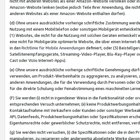
nicht mit anderen Websites als einer Amazon-Website verlinken oder i
Amazon-Website lenken (wobei jedoch Teile Ihrer Anwendung, die nich
anderen Websites als einer Amazon-Website enthalten dürfen).
(d) Ohne unsere ausdrückliche vorherige schriftliche Zustimmung werd
Nutzung mit einem Mobiltelefon oder sonstigen Mobilgerät entwickelt
(1) Websites, die nicht für die Nutzung mit solchen Geräten entwickelt
eine nicht für Mobilgeräte optimierte Website, die über einen Interne
in den
Richtlinie für Mobile Anwendungen
definiert, oder (3) Beistellge
Satellitenempfangsgeräte, Streaming-Video-Player, Blu-Ray-Player ode
Cast oder Vizio Internet-Apps).
(e) Ohne unsere ausdrückliche vorherige schriftliche Genehmigung dürfe
verwenden, um Produkt-Werbeinhalte zu aggregieren, zu analysieren, 
anderen Anwendungen, die für die Verwendung durch Personen oder Or
für die direkte Schulung oder Feinabstimmung eines maschinellen Lern
(f) Sie werden (i) nicht in irgendeiner Weise in die Funktionalität ode
entsprechenden Versuch unternehmen; (ii) keine Produktwerbungsinha
Kontaktaufnahme mit Verkäufern oder Kunden oder sonstiger Werbeaktiv
API, Datenfeeds, Produktwerbungsinhalten oder Spezifikationen erschei
Eigentumsrechte oder gewerblicher Schutzrechte, nicht entfernen, verd
(g) Sie werden nicht versuchen, (i) die Spezifikationen oder die in de
manipulieren, zu reparieren oder anderweitig abgeleitete Werke davon z