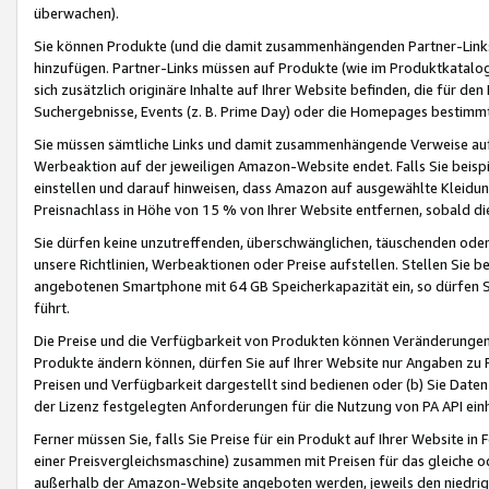
überwachen).
Sie können Produkte (und die damit zusammenhängenden Partner-Links)
hinzufügen. Partner-Links müssen auf Produkte (wie im Produktkatalog de
sich zusätzlich originäre Inhalte auf Ihrer Website befinden, die für 
Suchergebnisse, Events (z. B. Prime Day) oder die Homepages bestimmte
Sie müssen sämtliche Links und damit zusammenhängende Verweise auf z
Werbeaktion auf der jeweiligen Amazon-Website endet. Falls Sie beisp
einstellen und darauf hinweisen, dass Amazon auf ausgewählte Kleidun
Preisnachlass in Höhe von 15 % von Ihrer Website entfernen, sobald di
Sie dürfen keine unzutreffenden, überschwänglichen, täuschenden od
unsere Richtlinien, Werbeaktionen oder Preise aufstellen. Stellen Sie 
angebotenen Smartphone mit 64 GB Speicherkapazität ein, so dürfen S
führt.
Die Preise und die Verfügbarkeit von Produkten können Veränderungen 
Produkte ändern können, dürfen Sie auf Ihrer Website nur Angaben zu P
Preisen und Verfügbarkeit dargestellt sind bedienen oder (b) Sie Daten
der Lizenz festgelegten Anforderungen für die Nutzung von PA API einh
Ferner müssen Sie, falls Sie Preise für ein Produkt auf Ihrer Website in 
einer Preisvergleichsmaschine) zusammen mit Preisen für das gleiche o
außerhalb der Amazon-Website angeboten werden, jeweils den niedrigst