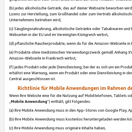
(b) jedes alkoholische Getränk, das auf deiner Webseite beworben wird
Lizenz zur Herstellung, zum Großhandel oder zum Vertrieb alkoholisch
Unternehmens betrieben wird,
(c) Säuglingsnahruhrung, alkoholische Getränke oder Tabakwaren und E
Webseiten in der EU und im Vereinigten Königreich wirbst,
(d) pflanzliche Raucherprodukte, wenn du für die Amazon-Webseite in B
(e) Produkte ohne medizinischen Verwendungszweck gemäß Anhang XVI 
Amazon-Webseite in Frankreich wirbst,
(f) jedes Produkt oder jede Dienstleistung, bei der es sich um ein Prod
erhältst eine Warnung, wenn ein Produkt oder eine Dienstleistung in de
Central ausgeschlossen ist.
Richtlinie für Mobile Anwendungen im Rahmen de
Wenn Ihre Website eine für die Nutzung auf Mobiltelefonen, Tablets 
„
Mobile Anwendung
“) enthält, gilt Folgendes:
(a) Ihre Mobile Anwendung muss in den App-Stores von Google Play, A
(b) Ihre Mobile Anwendung muss kostenlos heruntergeladen werden könn
(c) Ihre Mobile Anwendung muss originäre Inhalte haben,