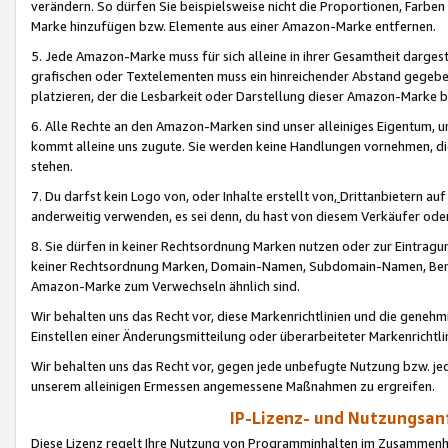
verändern. So dürfen Sie beispielsweise nicht die Proportionen, Farb
Marke hinzufügen bzw. Elemente aus einer Amazon-Marke entfernen.
5. Jede Amazon-Marke muss für sich alleine in ihrer Gesamtheit darge
grafischen oder Textelementen muss ein hinreichender Abstand gegebe
platzieren, der die Lesbarkeit oder Darstellung dieser Amazon-Marke b
6. Alle Rechte an den Amazon-Marken sind unser alleiniges Eigentum, 
kommt alleine uns zugute. Sie werden keine Handlungen vornehmen, 
stehen.
7. Du darfst kein Logo von, oder Inhalte erstellt von,
Drittanbietern au
anderweitig verwenden, es sei denn, du hast von diesem Verkäufer oder
8. Sie dürfen in keiner Rechtsordnung Marken nutzen oder zur Eintragu
keiner Rechtsordnung Marken, Domain-Namen, Subdomain-Namen, Benu
Amazon-Marke zum Verwechseln ähnlich sind.
Wir behalten uns das Recht vor, diese Markenrichtlinien und die gene
Einstellen einer Änderungsmitteilung oder überarbeiteter Markenricht
Wir behalten uns das Recht vor, gegen jede unbefugte Nutzung bzw. jede 
unserem alleinigen Ermessen angemessene Maßnahmen zu ergreifen.
IP-Lizenz- und Nutzungsan
Diese Lizenz regelt Ihre Nutzung von Programminhalten im Zusammen