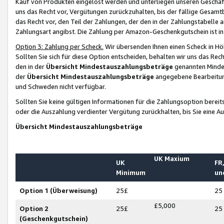
Kauf von Produkten eingelöst werden und unterliegen unseren Geschäf
uns das Recht vor, Vergütungen zurückzuhalten, bis der fällige Gesamt
das Recht vor, den Teil der Zahlungen, der den in der Zahlungstabelle 
Zahlungsart angibst. Die Zahlung per Amazon-Geschenkgutschein ist in
Option 3: Zahlung per Scheck.
Wir übersenden Ihnen einen Scheck in Höh
Sollten Sie sich für diese Option entscheiden, behalten wir uns das Rec
den in der
Übersicht Mindestauszahlungsbeträge
genannten Mindest
der
Übersicht Mindestauszahlungsbeträge
angegebene Bearbeitung
und Schweden nicht verfügbar.
Sollten Sie keine gültigen Informationen für die Zahlungsoption bereit
oder die Auszahlung verdienter Vergütung zurückhalten, bis Sie eine A
Übersicht Mindestauszahlungsbeträge
UK Maxium
UK
FR,
Minimum
un
Option 1 (Überweisung)
25£
25
£5,000
Option 2
25£
25
(Geschenkgutschein)