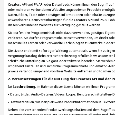
Creators API und PA API oder Datenfeeds können Ihnen den Zugriff auf D
oder mehreren verbundenen Websites angebotenen Produkte ermögliche
Daten, Bilder, Texte oder sonstigen Informationen oder Inhalte zuzugre
anwendbaren Lizenzvereinbarungen für die Creators API und PA API od
diesen verbundenen Websites zur Verfügung gestellt werden.
Sie dürfen den Programminhalt nicht dazu verwenden, geistiges Eigent
verletzen. Sie dürfen Programminhalte nicht verwenden, um direkt ode
maschinelles Lernen oder verwandte Technologien zu entwickeln oder zu
Die Lizenz endet mit sofortiger Wirkung automatisch, wenn Sie zu irg
Vergütungskatalog definiert) nicht rechtzeitig erfüllen bzw. ansonsten
schriftliche Mitteilung an Sie ganz oder teilweise beenden. Sie werden
umgehend einstellen und sämtliche Programminhalte und Amazon-Marke
jeweils verlangt, umgehend von Ihrer Website entfernen und löschen od
2. Voraussetzungen für die Nutzung der Creators API und der P
(a)
Beschreibung
. Im Rahmen dieser Lizenz können wir Ihnen Programmi
• Daten, Bilder, Audio-Dateien, Videos, Logos, Benutzerschnittstellen-
• Textmaterialien, wie beispielsweise Produktinformationen in Textfor
Neben den vorstehenden Produktwerbungsinhalten und dem Zugriff auf 
Zusammenhang mit Creators API und PA API Musterquellcodes und -bibli