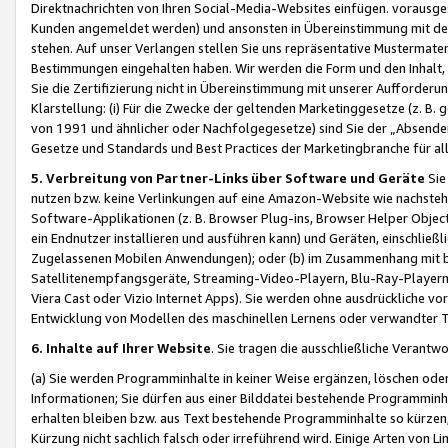
Direktnachrichten von Ihren Social-Media-Websites einfügen. vorausg
Kunden angemeldet werden) und ansonsten in Übereinstimmung mit der
stehen. Auf unser Verlangen stellen Sie uns repräsentative Mustermater
Bestimmungen eingehalten haben. Wir werden die Form und den Inhalt, di
Sie die Zertifizierung nicht in Übereinstimmung mit unserer Aufforderu
Klarstellung: (i) Für die Zwecke der geltenden Marketinggesetze (z. 
von 1991 und ähnlicher oder Nachfolgegesetze) sind Sie der „Absender“ j
Gesetze und Standards und Best Practices der Marketingbranche für 
5. Verbreitung von Partner-Links über Software und Geräte
Sie
nutzen bzw. keine Verlinkungen auf eine Amazon-Website wie nachsteh
Software-Applikationen (z. B. Browser Plug-ins, Browser Helper Objec
ein Endnutzer installieren und ausführen kann) und Geräten, einschlie
Zugelassenen Mobilen Anwendungen); oder (b) im Zusammenhang mit bzw.
Satellitenempfangsgeräte, Streaming-Video-Playern, Blu-Ray-Playern 
Viera Cast oder Vizio Internet Apps). Sie werden ohne ausdrückliche v
Entwicklung von Modellen des maschinellen Lernens oder verwandter 
6. Inhalte auf Ihrer Website
. Sie tragen die ausschließliche Verantwo
(a) Sie werden Programminhalte in keiner Weise ergänzen, löschen oder
Informationen; Sie dürfen aus einer Bilddatei bestehende Programminhal
erhalten bleiben bzw. aus Text bestehende Programminhalte so kürzen, 
Kürzung nicht sachlich falsch oder irreführend wird. Einige Arten von L