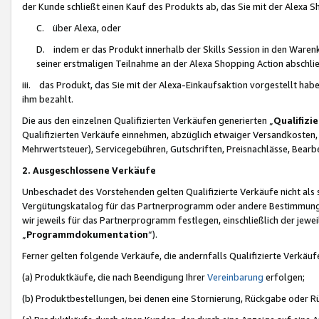
der Kunde schließt einen Kauf des Produkts ab, das Sie mit der Alexa 
C. über Alexa, oder
D. indem er das Produkt innerhalb der Skills Session in den Waren
seiner erstmaligen Teilnahme an der Alexa Shopping Action abschlie
iii. das Produkt, das Sie mit der Alexa-Einkaufsaktion vorgestellt ha
ihm bezahlt.
Die aus den einzelnen Qualifizierten Verkäufen generierten „
Qualifizi
Qualifizierten Verkäufe einnehmen, abzüglich etwaiger Versandkosten
Mehrwertsteuer), Servicegebühren, Gutschriften, Preisnachlässe, Bear
2. Ausgeschlossene Verkäufe
Unbeschadet des Vorstehenden gelten Qualifizierte Verkäufe nicht als
Vergütungskatalog für das Partnerprogramm oder andere Bestimmungen,
wir jeweils für das Partnerprogramm festlegen, einschließlich der jewe
„
Programmdokumentation
“).
Ferner gelten folgende Verkäufe, die andernfalls Qualifizierte Verkä
(a) Produktkäufe, die nach Beendigung Ihrer
Vereinbarung
erfolgen;
(b) Produktbestellungen, bei denen eine Stornierung, Rückgabe oder R