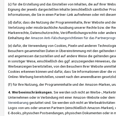
(c) für die Erstellung und das Einstellen von Inhalten, die auf Ihrer We
Eignung der jeweils dargestellten Inhalte (einschließlich sämtlicher 
Informationen, die Sie in einen Partner-Link aufnehmen oder mit diese
(d) dafür, dass die Nutzung der Programminhalte, Ihrer Website und des 
Verletzung oder missbräuchliche Ausübung unserer Rechte bzw. der Recht
Markenrechte, Datenschutzrechte, Veröffentlichungsrechte oder anderer
Einhaltung der
Amazon Anti-Fälschungsrichtlinien für das Partnerpro
(e) dafür, die Verwendung von Cookies, Pixeln und anderen Technologien
Besuchern gesammelten Daten in Übereinstimmung mit den geltenden Ge
und angemessen darzustellen und auf andere Weise die geltenden geset
in sonstiger Weise, einschließlich des ggf. anzuzeigenden Hinweises, d
Werbeanzeigen bereitstellen, von den Besuchern Ihrer Website unmitte
Cookies erkennen können und dafür, dass Sie Informationen über die v
Online-Werbung bereitstellen, soweit nach den anwendbaren gesetzlic
(f) für Ihre Nutzung, der Programminhalte und der Amazon-Marken, u
4. Werbeeinschränkungen.
Sie werden sich nicht an Werbe-, Market
Unternehmen oder in Verbindung mit einer Amazon-Website oder dem Pa
Vereinbarung
gestattet sind. Sie werden sich nicht an Werbeaktivitäten
Logos von uns oder unseren Partnern (einschließlich Amazon-Marken), 
E-Books, physischen Postsendungen, physischen Dokumenten oder in 