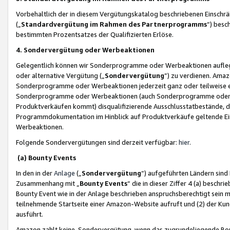
Vorbehaltlich der in diesem Vergütungskatalog beschriebenen Einschr
(„
Standardvergütung im Rahmen des Partnerprogramms
“) besc
bestimmten Prozentsatzes der Qualifizierten Erlöse.
4. Sondervergütung oder Werbeaktionen
Gelegentlich können wir Sonderprogramme oder Werbeaktionen auflegen,
oder alternative Vergütung („
Sondervergütung
”) zu verdienen. Amazo
Sonderprogramme oder Werbeaktionen jederzeit ganz oder teilweise einz
Sonderprogramme oder Werbeaktionen (auch Sonderprogramme oder We
Produktverkäufen kommt) disqualifizierende Ausschlusstatbestände, di
Programmdokumentation im Hinblick auf Produktverkäufe geltende E
Werbeaktionen.
Folgende Sondervergütungen sind derzeit verfügbar:
hier
.
(a) Bounty Events
In den in der
Anlage
(„
Sondervergütung
“) aufgeführten Ländern sind
Zusammenhang mit „
Bounty Events
“ die in dieser Ziffer 4 (a) besch
Bounty Event wie in der Anlage beschrieben anspruchsberechtigt sein mu
teilnehmende Startseite einer Amazon-Website aufruft und (2) der Kun
ausführt.
Amazon zahlt keine Sondervergütung, wenn das zugrundeliegende Boun