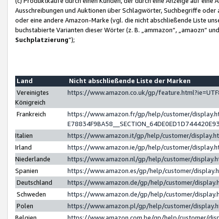
(c) Produktkäufe durch einen Kunden, der durch eine Anzeige auf eine 
Ausschreibungen und Auktionen über Schlagwörter, Suchbegriffe oder 
oder eine andere Amazon-Marke (vgl. die nicht abschließende Liste un
buchstabierte Varianten dieser Wörter (z. B. „ammazon“, „amaozn“ und „
Suchplatzierung
”);
Land
Nicht abschließende Liste der Marken
Vereinigtes
https://www.amazon.co.uk/gp/feature.html?ie=U
Königreich
Frankreich
https://www.amazon.fr/gp/help/customer/displa
E78834F9BA58__SECTION_64DE0ED1D744420E9
Italien
https://www.amazon.it/gp/help/customer/display
Irland
https://www.amazon.ie/gp/help/customer/displa
Niederlande
https://www.amazon.nl/gp/help/customer/display
Spanien
https://www.amazon.es/gp/help/customer/display
Deutschland
https://www.amazon.de/gp/help/customer/displa
Schweden
https://www.amazon.de/gp/help/customer/displa
Polen
https://www.amazon.pl/gp/help/customer/display
Belgien
https://www.amazon.com.be/gp/help/customer/d