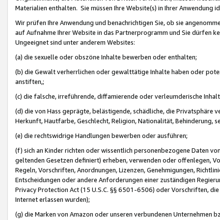
Materialien enthalten. Sie müssen Ihre Website(s) in Ihrer Anwendung ide
Wir prüfen Ihre Anwendung und benachrichtigen Sie, ob sie angenommen
auf Aufnahme Ihrer Website in das Partnerprogramm und Sie dürfen kei
Ungeeignet sind unter anderem Websites:
(a) die sexuelle oder obszöne Inhalte bewerben oder enthalten;
(b) die Gewalt verherrlichen oder gewalttätige Inhalte haben oder pot
anstiften,;
(c) die falsche, irreführende, diffamierende oder verleumderische Inha
(d) die von Hass geprägte, belästigende, schädliche, die Privatsphäre v
Herkunft, Hautfarbe, Geschlecht, Religion, Nationalität, Behinderung, 
(e) die rechtswidrige Handlungen bewerben oder ausführen;
(f) sich an Kinder richten oder wissentlich personenbezogene Daten vo
geltenden Gesetzen definiert) erheben, verwenden oder offenlegen, Vo
Regeln, Vorschriften, Anordnungen, Lizenzen, Genehmigungen, Richtlini
Entscheidungen oder andere Anforderungen einer zuständigen Regierung
Privacy Protection Act (15 U.S.C. §§ 6501-6506) oder Vorschriften, di
Internet erlassen wurden);
(g) die Marken von Amazon oder unseren verbundenen Unternehmen b