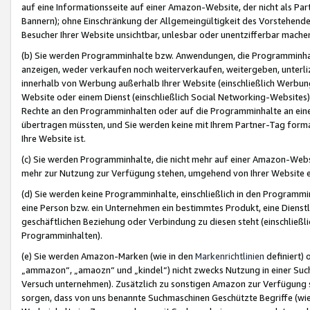
auf eine Informationsseite auf einer Amazon-Website, der nicht als Part
Bannern); ohne Einschränkung der Allgemeingültigkeit des Vorstehende
Besucher Ihrer Website unsichtbar, unlesbar oder unentzifferbar mache
(b) Sie werden Programminhalte bzw. Anwendungen, die Programminhalt
anzeigen, weder verkaufen noch weiterverkaufen, weitergeben, unterli
innerhalb von Werbung außerhalb Ihrer Website (einschließlich Werbun
Website oder einem Dienst (einschließlich Social Networking-Website
Rechte an den Programminhalten oder auf die Programminhalte an eine a
übertragen müssten, und Sie werden keine mit Ihrem Partner-Tag formati
Ihre Website ist.
(c) Sie werden Programminhalte, die nicht mehr auf einer Amazon-Websit
mehr zur Nutzung zur Verfügung stehen, umgehend von Ihrer Website e
(d) Sie werden keine Programminhalte, einschließlich in den Programmin
eine Person bzw. ein Unternehmen ein bestimmtes Produkt, eine Dienstle
geschäftlichen Beziehung oder Verbindung zu diesen steht (einschließli
Programminhalten).
(e) Sie werden Amazon-Marken (wie in den
Markenrichtlinien
definiert) 
„ammazon“, „amaozn“ und „kindel“) nicht zwecks Nutzung in einer Suc
Versuch unternehmen). Zusätzlich zu sonstigen Amazon zur Verfügung 
sorgen, dass von uns benannte Suchmaschinen Geschützte Begriffe (wie 