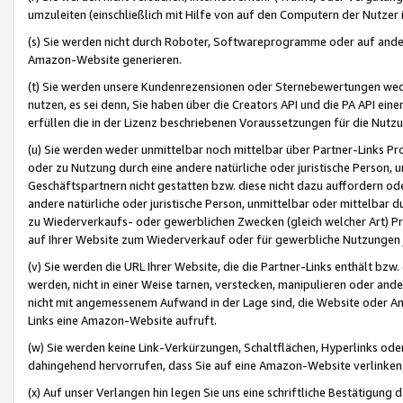
umzuleiten (einschließlich mit Hilfe von auf den Computern der Nutzer i
(s) Sie werden nicht durch Roboter, Softwareprogramme oder auf andere
Amazon-Website generieren.
(t) Sie werden unsere Kundenrezensionen oder Sternebewertungen wed
nutzen, es sei denn, Sie haben über die Creators API und die PA API e
erfüllen die in der Lizenz beschriebenen Voraussetzungen für die Nutzu
(u) Sie werden weder unmittelbar noch mittelbar über Partner-Links P
oder zu Nutzung durch eine andere natürliche oder juristische Person,
Geschäftspartnern nicht gestatten bzw. diese nicht dazu auffordern od
andere natürliche oder juristische Person, unmittelbar oder mittelbar
zu Wiederverkaufs- oder gewerblichen Zwecken (gleich welcher Art) 
auf Ihrer Website zum Wiederverkauf oder für gewerbliche Nutzungen 
(v) Sie werden die URL Ihrer Website, die die Partner-Links enthält b
werden, nicht in einer Weise tarnen, verstecken, manipulieren oder and
nicht mit angemessenem Aufwand in der Lage sind, die Website oder A
Links eine Amazon-Website aufruft.
(w) Sie werden keine Link-Verkürzungen, Schaltflächen, Hyperlinks ode
dahingehend hervorrufen, dass Sie auf eine Amazon-Website verlinken
(x) Auf unser Verlangen hin legen Sie uns eine schriftliche Bestätigung