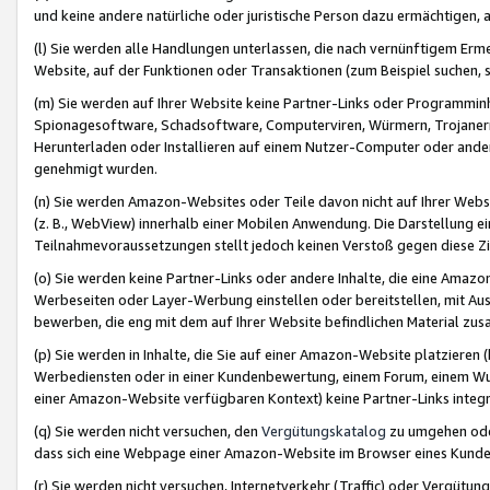
und keine andere natürliche oder juristische Person dazu ermächtigen, a
(l) Sie werden alle Handlungen unterlassen, die nach vernünftigem Erme
Website, auf der Funktionen oder Transaktionen (zum Beispiel suchen, s
(m) Sie werden auf Ihrer Website keine Partner-Links oder Programmin
Spionagesoftware, Schadsoftware, Computerviren, Würmern, Trojaner
Herunterladen oder Installieren auf einem Nutzer-Computer oder ande
genehmigt wurden.
(n) Sie werden Amazon-Websites oder Teile davon nicht auf Ihrer Websi
(z. B., WebView) innerhalb einer Mobilen Anwendung. Die Darstellung ein
Teilnahmevoraussetzungen stellt jedoch keinen Verstoß gegen diese Zif
(o) Sie werden keine Partner-Links oder andere Inhalte, die eine Am
Werbeseiten oder Layer-Werbung einstellen oder bereitstellen, mit Au
bewerben, die eng mit dem auf Ihrer Website befindlichen Material z
(p) Sie werden in Inhalte, die Sie auf einer Amazon-Website platzier
Werbediensten oder in einer Kundenbewertung, einem Forum, einem Wun
einer Amazon-Website verfügbaren Kontext) keine Partner-Links integr
(q) Sie werden nicht versuchen, den
Vergütungskatalog
zu umgehen oder
dass sich eine Webpage einer Amazon-Website im Browser eines Kunden 
(r) Sie werden nicht versuchen, Internetverkehr (Traffic) oder Vergü