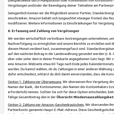
(beispielsweise durch Manipulation oder Kombination von Attributions-
Vergütungen und/oder der Beendigung deiner Teilnahme am Partnerp
Gelegentlich können wir die Möglichkeit unserer Partner, Standardv
einschränken. Amazon behält sich (ungeachtet etwaiger Fristen) das Re
modifizieren. Weitere Informationen zu Einschränkungen für Vergütung
6. Erfassung und Zahlung von Vergütungen
Wir werden wirtschaftlich vertretbare Anstrengungen unternehmen, um 
Nachverfolgung zu ermöglichen und unsere Berichte zu erstellen und di
diesem Monat verdient hast, zusammengefasst sind. Standardvergütung
auf den nächsten Betrag in der Landeswährung gerundet werden (z. B. C
über oder unter dem in deiner Preiskarte angegebenen Satz liegt. Wir
eine Amazon-Webseite etwa 60 Tage nach Ende jedes Kalendermonats, i
wurden. Du kannst wählen, ob du Zahlungen in einer anderen Währung
dafür entscheidest, erklärst du dich damit einverstanden, dass die K
Option 1: Zahlung per Überweisung.
Wir überweisen Ihre Vergütung dir
Namen der Bank, die Kontonummer, den Namen des Kontoinhabers bzw. a
erforderlich) nennen. Sollten Sie sich für diese Option entscheiden, be
fällige Gesamtbetrag den in der
Übersicht Mindestauszahlungsbet
Option 2: Zahlung per Amazon-Geschenkgutschein.
Wir übersenden Ihne
Partnerkonto genannte Haupt-E-Mail-Adresse. Diese Geschenkgutschei