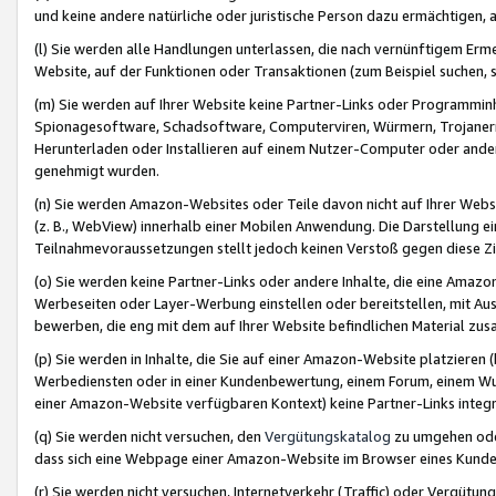
und keine andere natürliche oder juristische Person dazu ermächtigen, a
(l) Sie werden alle Handlungen unterlassen, die nach vernünftigem Erme
Website, auf der Funktionen oder Transaktionen (zum Beispiel suchen, s
(m) Sie werden auf Ihrer Website keine Partner-Links oder Programmin
Spionagesoftware, Schadsoftware, Computerviren, Würmern, Trojaner
Herunterladen oder Installieren auf einem Nutzer-Computer oder ande
genehmigt wurden.
(n) Sie werden Amazon-Websites oder Teile davon nicht auf Ihrer Websi
(z. B., WebView) innerhalb einer Mobilen Anwendung. Die Darstellung ein
Teilnahmevoraussetzungen stellt jedoch keinen Verstoß gegen diese Zif
(o) Sie werden keine Partner-Links oder andere Inhalte, die eine Am
Werbeseiten oder Layer-Werbung einstellen oder bereitstellen, mit Au
bewerben, die eng mit dem auf Ihrer Website befindlichen Material z
(p) Sie werden in Inhalte, die Sie auf einer Amazon-Website platzier
Werbediensten oder in einer Kundenbewertung, einem Forum, einem Wun
einer Amazon-Website verfügbaren Kontext) keine Partner-Links integr
(q) Sie werden nicht versuchen, den
Vergütungskatalog
zu umgehen oder
dass sich eine Webpage einer Amazon-Website im Browser eines Kunden 
(r) Sie werden nicht versuchen, Internetverkehr (Traffic) oder Vergü