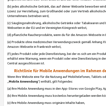
(b) jedes alkoholische Getränk, das auf deiner Webseite beworben wird
Lizenz zur Herstellung, zum Großhandel oder zum Vertrieb alkoholisch
Unternehmens betrieben wird,
(c) Säuglingsnahruhrung, alkoholische Getränke oder Tabakwaren und E
Webseiten in der EU und im Vereinigten Königreich wirbst,
(d) pflanzliche Raucherprodukte, wenn du für die Amazon-Webseite in B
(e) Produkte ohne medizinischen Verwendungszweck gemäß Anhang XVI 
Amazon-Webseite in Frankreich wirbst,
(f) jedes Produkt oder jede Dienstleistung, bei der es sich um ein Prod
erhältst eine Warnung, wenn ein Produkt oder eine Dienstleistung in de
Central ausgeschlossen ist.
Richtlinie für Mobile Anwendungen im Rahmen de
Wenn Ihre Website eine für die Nutzung auf Mobiltelefonen, Tablets 
„
Mobile Anwendung
“) enthält, gilt Folgendes:
(a) Ihre Mobile Anwendung muss in den App-Stores von Google Play, A
(b) Ihre Mobile Anwendung muss kostenlos heruntergeladen werden könn
(c) Ihre Mobile Anwendung muss originäre Inhalte haben,