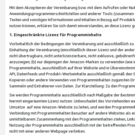
Mit dem Akzeptieren der Vereinbarung bzw. mit dem Aufrufen oder Nutz
Anwendungsprogrammierschnittstellen und anderer Tools (zusammen die
Texten und sonstigen Informationen und Inhalten in Bezug auf Produkte
nutzen können, erklären Sie sich damit einverstanden, an diese Lizenz 
1. Eingeschränkte Lizenz für Programminhalte
Vorbehaltlich der Bedingungen der Vereinbarung und ausschließlich z
Einhaltung der Vereinbarung (einschließlich dieser Lizenz und der ande
nicht übertragbare, nicht unterlizenzierbare, nicht exklusive, gebühren
anzuzeigen; (b) nur diejenigen der Amazon-Marken zu verwenden (wie in 
Programminhalte, ausschließlich auf Ihrer Website und in Übereinstimmu
API, Datenfeeds und Produkt-Werbeinhalte ausschließlich gemäß den Spe
Kopieren oder andere Verwenden von Programminhalten zugunsten Dri
Sammeln und Extrahieren von Daten. Zur Klarstellung: Zu den Program
Sie werden Programminhalte ausschließlich nach Maßgabe der Besti
hiermit eingeräumten Lizenz nutzen. Unbeschadet des Vorstehenden we
Umsätze auf eine Amazon-Website zu leiten, und werden Programminhal
Verbindung mit Programminhalten Besucher auf andere Websites als ein
unmittelbarem Zusammenhang mit den Programminhalten stehen, Links z
Nutzung der Programminhalte ausschließlich mit der betreffenden Pr
nicht mit einer anderen Webpage verlinken.