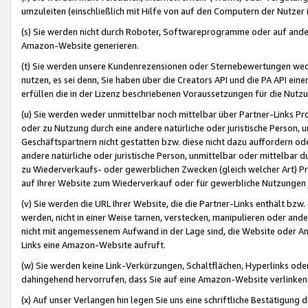
umzuleiten (einschließlich mit Hilfe von auf den Computern der Nutzer i
(s) Sie werden nicht durch Roboter, Softwareprogramme oder auf andere
Amazon-Website generieren.
(t) Sie werden unsere Kundenrezensionen oder Sternebewertungen wed
nutzen, es sei denn, Sie haben über die Creators API und die PA API e
erfüllen die in der Lizenz beschriebenen Voraussetzungen für die Nutzu
(u) Sie werden weder unmittelbar noch mittelbar über Partner-Links P
oder zu Nutzung durch eine andere natürliche oder juristische Person,
Geschäftspartnern nicht gestatten bzw. diese nicht dazu auffordern od
andere natürliche oder juristische Person, unmittelbar oder mittelbar
zu Wiederverkaufs- oder gewerblichen Zwecken (gleich welcher Art) 
auf Ihrer Website zum Wiederverkauf oder für gewerbliche Nutzungen 
(v) Sie werden die URL Ihrer Website, die die Partner-Links enthält b
werden, nicht in einer Weise tarnen, verstecken, manipulieren oder and
nicht mit angemessenem Aufwand in der Lage sind, die Website oder A
Links eine Amazon-Website aufruft.
(w) Sie werden keine Link-Verkürzungen, Schaltflächen, Hyperlinks ode
dahingehend hervorrufen, dass Sie auf eine Amazon-Website verlinken
(x) Auf unser Verlangen hin legen Sie uns eine schriftliche Bestätigung