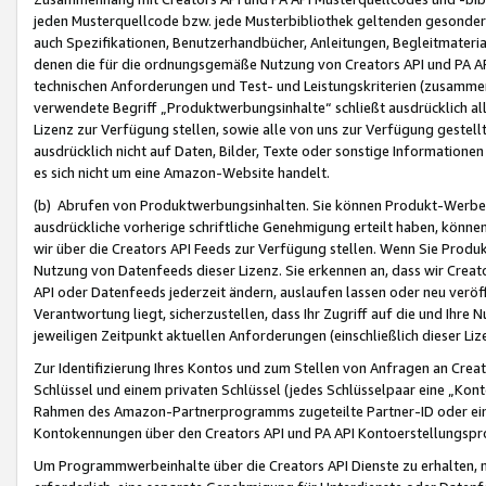
jeden Musterquellcode bzw. jede Musterbibliothek geltenden gesonder
auch Spezifikationen, Benutzerhandbücher, Anleitungen, Begleitmaterial
denen die für die ordnungsgemäße Nutzung von Creators API und PA A
technischen Anforderungen und Test- und Leistungskriterien (zusammen
verwendete Begriff „Produktwerbungsinhalte“ schließt ausdrücklich al
Lizenz zur Verfügung stellen, sowie alle von uns zur Verfügung gestel
ausdrücklich nicht auf Daten, Bilder, Texte oder sonstige Informatione
es sich nicht um eine Amazon-Website handelt.
(b) Abrufen von Produktwerbungsinhalten. Sie können Produkt-Werbein
ausdrückliche vorherige schriftliche Genehmigung erteilt haben, könn
wir über die Creators API Feeds zur Verfügung stellen. Wenn Sie Produk
Nutzung von Datenfeeds dieser Lizenz. Sie erkennen an, dass wir Creat
API oder Datenfeeds jederzeit ändern, auslaufen lassen oder neu veröffe
Verantwortung liegt, sicherzustellen, dass Ihr Zugriff auf die und Ihr
jeweiligen Zeitpunkt aktuellen Anforderungen (einschließlich dieser Liz
Zur Identifizierung Ihres Kontos und zum Stellen von Anfragen an Crea
Schlüssel und einem privaten Schlüssel (jedes Schlüsselpaar eine „Kon
Rahmen des Amazon-Partnerprogramms zugeteilte Partner-ID oder ein
Kontokennungen über den Creators API und PA API Kontoerstellungspro
Um Programmwerbeinhalte über die Creators API Dienste zu erhalten, m