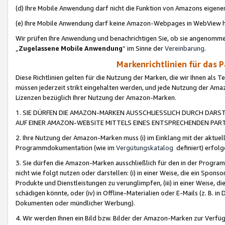
(d) Ihre Mobile Anwendung darf nicht die Funktion von Amazons eige
(e) Ihre Mobile Anwendung darf keine Amazon-Webpages in WebView 
Wir prüfen Ihre Anwendung und benachrichtigen Sie, ob sie angenomm
„
Zugelassene Mobile Anwendung
“ im Sinne der
Vereinbarung
.
Markenrichtlinien für das 
Diese Richtlinien gelten für die Nutzung der Marken, die wir Ihnen als 
müssen jederzeit strikt eingehalten werden, und jede Nutzung der Ama
Lizenzen bezüglich Ihrer Nutzung der Amazon-Marken.
1. SIE DÜRFEN DIE AMAZON-MARKEN AUSSCHLIESSLICH DURCH DARS
AUF EINER AMAZON-WEBSITE MITTELS EINES ENTSPRECHENDEN PART
2. Ihre Nutzung der Amazon-Marken muss (i) im Einklang mit der aktuells
Programmdokumentation (wie im
Vergütungskatalog
definiert) erfolg
3. Sie dürfen die Amazon-Marken ausschließlich für den in der Progr
nicht wie folgt nutzen oder darstellen: (i) in einer Weise, die ein Spo
Produkte und Dienstleistungen zu verunglimpfen, (iii) in einer Weise
schädigen könnte, oder (iv) in Offline-Materialien oder E-Mails (z. B.
Dokumenten oder mündlicher Werbung).
4. Wir werden Ihnen ein Bild bzw. Bilder der Amazon-Marken zur Verfüg