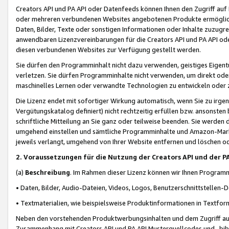
Creators API und PA API oder Datenfeeds können Ihnen den Zugriff auf D
oder mehreren verbundenen Websites angebotenen Produkte ermögliche
Daten, Bilder, Texte oder sonstigen Informationen oder Inhalte zuzugre
anwendbaren Lizenzvereinbarungen für die Creators API und PA API od
diesen verbundenen Websites zur Verfügung gestellt werden.
Sie dürfen den Programminhalt nicht dazu verwenden, geistiges Eigent
verletzen. Sie dürfen Programminhalte nicht verwenden, um direkt ode
maschinelles Lernen oder verwandte Technologien zu entwickeln oder zu
Die Lizenz endet mit sofortiger Wirkung automatisch, wenn Sie zu irg
Vergütungskatalog definiert) nicht rechtzeitig erfüllen bzw. ansonsten
schriftliche Mitteilung an Sie ganz oder teilweise beenden. Sie werden
umgehend einstellen und sämtliche Programminhalte und Amazon-Marke
jeweils verlangt, umgehend von Ihrer Website entfernen und löschen od
2. Voraussetzungen für die Nutzung der Creators API und der P
(a)
Beschreibung
. Im Rahmen dieser Lizenz können wir Ihnen Programmi
• Daten, Bilder, Audio-Dateien, Videos, Logos, Benutzerschnittstellen-
• Textmaterialien, wie beispielsweise Produktinformationen in Textfor
Neben den vorstehenden Produktwerbungsinhalten und dem Zugriff auf 
Zusammenhang mit Creators API und PA API Musterquellcodes und -bibli