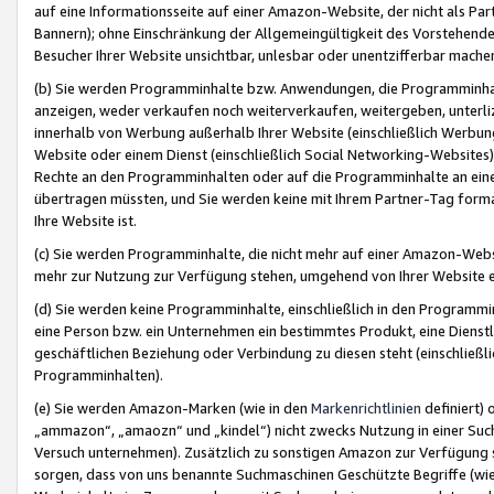
auf eine Informationsseite auf einer Amazon-Website, der nicht als Part
Bannern); ohne Einschränkung der Allgemeingültigkeit des Vorstehende
Besucher Ihrer Website unsichtbar, unlesbar oder unentzifferbar mache
(b) Sie werden Programminhalte bzw. Anwendungen, die Programminhalt
anzeigen, weder verkaufen noch weiterverkaufen, weitergeben, unterli
innerhalb von Werbung außerhalb Ihrer Website (einschließlich Werbun
Website oder einem Dienst (einschließlich Social Networking-Website
Rechte an den Programminhalten oder auf die Programminhalte an eine a
übertragen müssten, und Sie werden keine mit Ihrem Partner-Tag formati
Ihre Website ist.
(c) Sie werden Programminhalte, die nicht mehr auf einer Amazon-Websit
mehr zur Nutzung zur Verfügung stehen, umgehend von Ihrer Website e
(d) Sie werden keine Programminhalte, einschließlich in den Programmin
eine Person bzw. ein Unternehmen ein bestimmtes Produkt, eine Dienstle
geschäftlichen Beziehung oder Verbindung zu diesen steht (einschließli
Programminhalten).
(e) Sie werden Amazon-Marken (wie in den
Markenrichtlinien
definiert) 
„ammazon“, „amaozn“ und „kindel“) nicht zwecks Nutzung in einer Suc
Versuch unternehmen). Zusätzlich zu sonstigen Amazon zur Verfügung 
sorgen, dass von uns benannte Suchmaschinen Geschützte Begriffe (wie 