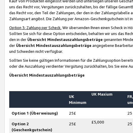
Kauf von Produkten eingelöst werden und unterliegen unseren Geschäf
uns das Recht vor, Vergütungen zurückzuhalten, bis der fällige Gesamt
das Recht vor, den Teil der Zahlungen, der den in der Zahlungstabelle 
Zahlungsart angibst. Die Zahlung per Amazon-Geschenkgutschein ist in
Option 3: Zahlung per Scheck.
Wir übersenden Ihnen einen Scheck in Höh
Sollten Sie sich für diese Option entscheiden, behalten wir uns das Rec
den in der
Übersicht Mindestauszahlungsbeträge
genannten Mindest
der
Übersicht Mindestauszahlungsbeträge
angegebene Bearbeitung
und Schweden nicht verfügbar.
Sollten Sie keine gültigen Informationen für die Zahlungsoption bereit
oder die Auszahlung verdienter Vergütung zurückhalten, bis Sie eine A
Übersicht Mindestauszahlungsbeträge
UK Maxium
UK
FR,
Minimum
un
Option 1 (Überweisung)
25£
25
£5,000
Option 2
25£
25
(Geschenkgutschein)