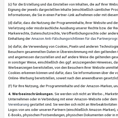
(c) für die Erstellung und das Einstellen von Inhalten, die auf Ihrer We
Eignung der jeweils dargestellten Inhalte (einschließlich sämtlicher 
Informationen, die Sie in einen Partner-Link aufnehmen oder mit diese
(d) dafür, dass die Nutzung der Programminhalte, Ihrer Website und des 
Verletzung oder missbräuchliche Ausübung unserer Rechte bzw. der Recht
Markenrechte, Datenschutzrechte, Veröffentlichungsrechte oder anderer
Einhaltung der
Amazon Anti-Fälschungsrichtlinien für das Partnerpro
(e) dafür, die Verwendung von Cookies, Pixeln und anderen Technologien
Besuchern gesammelten Daten in Übereinstimmung mit den geltenden Ge
und angemessen darzustellen und auf andere Weise die geltenden geset
in sonstiger Weise, einschließlich des ggf. anzuzeigenden Hinweises, d
Werbeanzeigen bereitstellen, von den Besuchern Ihrer Website unmitte
Cookies erkennen können und dafür, dass Sie Informationen über die v
Online-Werbung bereitstellen, soweit nach den anwendbaren gesetzlic
(f) für Ihre Nutzung, der Programminhalte und der Amazon-Marken, u
4. Werbeeinschränkungen.
Sie werden sich nicht an Werbe-, Market
Unternehmen oder in Verbindung mit einer Amazon-Website oder dem Pa
Vereinbarung
gestattet sind. Sie werden sich nicht an Werbeaktivitäten
Logos von uns oder unseren Partnern (einschließlich Amazon-Marken), 
E-Books, physischen Postsendungen, physischen Dokumenten oder in 