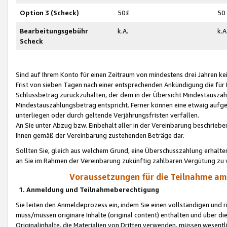
Option 3 (Scheck)
50£
50
Bearbeitungsgebühr
k.A.
k.A
Scheck
Sind auf Ihrem Konto für einen Zeitraum von mindestens drei Jahren kein
Frist von sieben Tagen nach einer entsprechenden Ankündigung die für
Schlussbetrag zurückzuhalten, der dem in der Übersicht Mindestausz
Mindestauszahlungsbetrag entspricht. Ferner können eine etwaig aufg
unterliegen oder durch geltende Verjährungsfristen verfallen.
An Sie unter Abzug bzw. Einbehalt aller in der Vereinbarung beschrieb
Ihnen gemäß der Vereinbarung zustehenden Beträge dar.
Sollten Sie, gleich aus welchem Grund, eine Überschusszahlung erhalte
an Sie im Rahmen der Vereinbarung zukünftig zahlbaren Vergütung zu 
Voraussetzungen für die Teilnahme a
1. Anmeldung und Teilnahmeberechtigung
Sie leiten den Anmeldeprozess ein, indem Sie einen vollständigen und 
muss/müssen originäre Inhalte (original content) enthalten und über d
Originalinhalte, die Materialien von Dritten verwenden, müssen wese