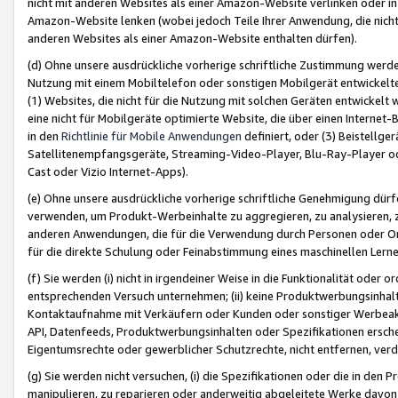
nicht mit anderen Websites als einer Amazon-Website verlinken oder i
Amazon-Website lenken (wobei jedoch Teile Ihrer Anwendung, die nich
anderen Websites als einer Amazon-Website enthalten dürfen).
(d) Ohne unsere ausdrückliche vorherige schriftliche Zustimmung werd
Nutzung mit einem Mobiltelefon oder sonstigen Mobilgerät entwickelt
(1) Websites, die nicht für die Nutzung mit solchen Geräten entwickelt
eine nicht für Mobilgeräte optimierte Website, die über einen Interne
in den
Richtlinie für Mobile Anwendungen
definiert, oder (3) Beistellge
Satellitenempfangsgeräte, Streaming-Video-Player, Blu-Ray-Player ode
Cast oder Vizio Internet-Apps).
(e) Ohne unsere ausdrückliche vorherige schriftliche Genehmigung dürfe
verwenden, um Produkt-Werbeinhalte zu aggregieren, zu analysieren, 
anderen Anwendungen, die für die Verwendung durch Personen oder Or
für die direkte Schulung oder Feinabstimmung eines maschinellen Lern
(f) Sie werden (i) nicht in irgendeiner Weise in die Funktionalität ode
entsprechenden Versuch unternehmen; (ii) keine Produktwerbungsinha
Kontaktaufnahme mit Verkäufern oder Kunden oder sonstiger Werbeaktiv
API, Datenfeeds, Produktwerbungsinhalten oder Spezifikationen erschei
Eigentumsrechte oder gewerblicher Schutzrechte, nicht entfernen, verd
(g) Sie werden nicht versuchen, (i) die Spezifikationen oder die in de
manipulieren, zu reparieren oder anderweitig abgeleitete Werke davon z