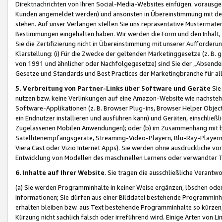
Direktnachrichten von Ihren Social-Media-Websites einfügen. vorausg
Kunden angemeldet werden) und ansonsten in Übereinstimmung mit der
stehen. Auf unser Verlangen stellen Sie uns repräsentative Mustermater
Bestimmungen eingehalten haben. Wir werden die Form und den Inhalt, di
Sie die Zertifizierung nicht in Übereinstimmung mit unserer Aufforderu
Klarstellung: (i) Für die Zwecke der geltenden Marketinggesetze (z. 
von 1991 und ähnlicher oder Nachfolgegesetze) sind Sie der „Absender“ j
Gesetze und Standards und Best Practices der Marketingbranche für 
5. Verbreitung von Partner-Links über Software und Geräte
Sie
nutzen bzw. keine Verlinkungen auf eine Amazon-Website wie nachsteh
Software-Applikationen (z. B. Browser Plug-ins, Browser Helper Objec
ein Endnutzer installieren und ausführen kann) und Geräten, einschlie
Zugelassenen Mobilen Anwendungen); oder (b) im Zusammenhang mit bzw.
Satellitenempfangsgeräte, Streaming-Video-Playern, Blu-Ray-Playern 
Viera Cast oder Vizio Internet Apps). Sie werden ohne ausdrückliche v
Entwicklung von Modellen des maschinellen Lernens oder verwandter 
6. Inhalte auf Ihrer Website
. Sie tragen die ausschließliche Verantwo
(a) Sie werden Programminhalte in keiner Weise ergänzen, löschen oder
Informationen; Sie dürfen aus einer Bilddatei bestehende Programminhal
erhalten bleiben bzw. aus Text bestehende Programminhalte so kürzen, 
Kürzung nicht sachlich falsch oder irreführend wird. Einige Arten von L