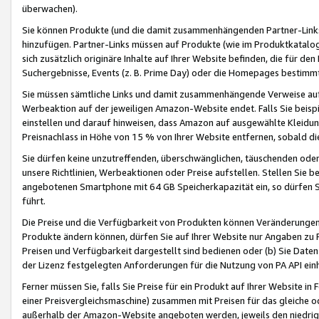
überwachen).
Sie können Produkte (und die damit zusammenhängenden Partner-Links)
hinzufügen. Partner-Links müssen auf Produkte (wie im Produktkatalog de
sich zusätzlich originäre Inhalte auf Ihrer Website befinden, die für 
Suchergebnisse, Events (z. B. Prime Day) oder die Homepages bestimmte
Sie müssen sämtliche Links und damit zusammenhängende Verweise auf z
Werbeaktion auf der jeweiligen Amazon-Website endet. Falls Sie beisp
einstellen und darauf hinweisen, dass Amazon auf ausgewählte Kleidun
Preisnachlass in Höhe von 15 % von Ihrer Website entfernen, sobald di
Sie dürfen keine unzutreffenden, überschwänglichen, täuschenden od
unsere Richtlinien, Werbeaktionen oder Preise aufstellen. Stellen Sie 
angebotenen Smartphone mit 64 GB Speicherkapazität ein, so dürfen S
führt.
Die Preise und die Verfügbarkeit von Produkten können Veränderungen 
Produkte ändern können, dürfen Sie auf Ihrer Website nur Angaben zu P
Preisen und Verfügbarkeit dargestellt sind bedienen oder (b) Sie Daten
der Lizenz festgelegten Anforderungen für die Nutzung von PA API einh
Ferner müssen Sie, falls Sie Preise für ein Produkt auf Ihrer Website in 
einer Preisvergleichsmaschine) zusammen mit Preisen für das gleiche o
außerhalb der Amazon-Website angeboten werden, jeweils den niedrigst