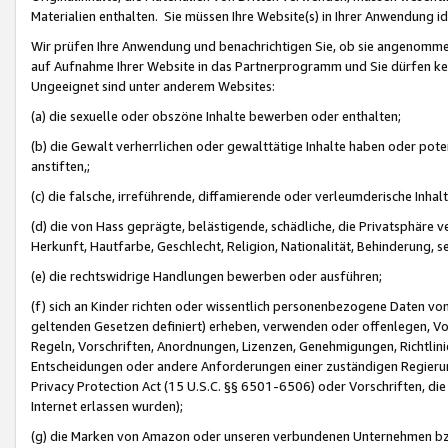
Materialien enthalten. Sie müssen Ihre Website(s) in Ihrer Anwendung ide
Wir prüfen Ihre Anwendung und benachrichtigen Sie, ob sie angenommen
auf Aufnahme Ihrer Website in das Partnerprogramm und Sie dürfen kei
Ungeeignet sind unter anderem Websites:
(a) die sexuelle oder obszöne Inhalte bewerben oder enthalten;
(b) die Gewalt verherrlichen oder gewalttätige Inhalte haben oder pot
anstiften,;
(c) die falsche, irreführende, diffamierende oder verleumderische Inha
(d) die von Hass geprägte, belästigende, schädliche, die Privatsphäre v
Herkunft, Hautfarbe, Geschlecht, Religion, Nationalität, Behinderung, 
(e) die rechtswidrige Handlungen bewerben oder ausführen;
(f) sich an Kinder richten oder wissentlich personenbezogene Daten vo
geltenden Gesetzen definiert) erheben, verwenden oder offenlegen, Vo
Regeln, Vorschriften, Anordnungen, Lizenzen, Genehmigungen, Richtlini
Entscheidungen oder andere Anforderungen einer zuständigen Regierung
Privacy Protection Act (15 U.S.C. §§ 6501-6506) oder Vorschriften, di
Internet erlassen wurden);
(g) die Marken von Amazon oder unseren verbundenen Unternehmen b