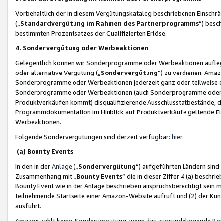
Vorbehaltlich der in diesem Vergütungskatalog beschriebenen Einschr
(„
Standardvergütung im Rahmen des Partnerprogramms
“) besc
bestimmten Prozentsatzes der Qualifizierten Erlöse.
4. Sondervergütung oder Werbeaktionen
Gelegentlich können wir Sonderprogramme oder Werbeaktionen auflegen,
oder alternative Vergütung („
Sondervergütung
”) zu verdienen. Amazo
Sonderprogramme oder Werbeaktionen jederzeit ganz oder teilweise einz
Sonderprogramme oder Werbeaktionen (auch Sonderprogramme oder We
Produktverkäufen kommt) disqualifizierende Ausschlusstatbestände, di
Programmdokumentation im Hinblick auf Produktverkäufe geltende E
Werbeaktionen.
Folgende Sondervergütungen sind derzeit verfügbar:
hier
.
(a) Bounty Events
In den in der
Anlage
(„
Sondervergütung
“) aufgeführten Ländern sind
Zusammenhang mit „
Bounty Events
“ die in dieser Ziffer 4 (a) besch
Bounty Event wie in der Anlage beschrieben anspruchsberechtigt sein mu
teilnehmende Startseite einer Amazon-Website aufruft und (2) der Kun
ausführt.
Amazon zahlt keine Sondervergütung, wenn das zugrundeliegende Boun