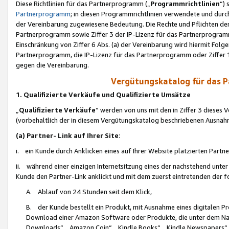
Diese Richtlinien für das Partnerprogramm („
Programmrichtlinien
“)
Partnerprogramm
; in diesen Programmrichtlinien verwendete und durch
der Vereinbarung zugewiesene Bedeutung. Die Rechte und Pflichten de
Partnerprogramm sowie Ziffer 3 der IP-Lizenz für das Partnerprogram
Einschränkung von Ziffer 6 Abs. (a) der Vereinbarung wird hiermit Fol
Partnerprogramm, die IP-Lizenz für das Partnerprogramm oder Ziffer 1
gegen die Vereinbarung.
Vergütungskatalog für das 
1. Qualifizierte Verkäufe und Qualifizierte Umsätze
„
Qualifizierte Verkäufe
“ werden von uns mit den in Ziffer 3 diese
(vorbehaltlich der in diesem Vergütungskatalog beschriebenen Ausnah
(a) Partner- Link auf Ihrer Site
:
i. ein Kunde durch Anklicken eines auf Ihrer Website platzierten Part
ii. während einer einzigen Internetsitzung eines der nachstehend unter (i)
Kunde den Partner-Link anklickt und mit dem zuerst eintretenden der f
A. Ablauf von 24 Stunden seit dem Klick,
B. der Kunde bestellt ein Produkt, mit Ausnahme eines digitalen P
Download einer Amazon Software oder Produkte, die unter dem N
Downloads“, „Amazon Coin“, „Kindle Books“, „Kindle Newspapers“, „