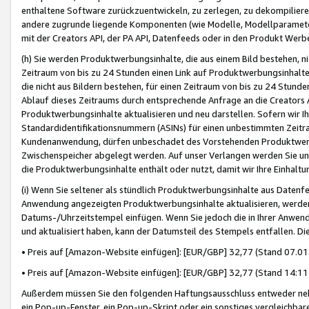
enthaltene Software zurückzuentwickeln, zu zerlegen, zu dekompilier
andere zugrunde liegende Komponenten (wie Modelle, Modellparameter
mit der Creators API, der PA API, Datenfeeds oder in den Produkt Werb
(h) Sie werden Produktwerbungsinhalte, die aus einem Bild bestehen, ni
Zeitraum von bis zu 24 Stunden einen Link auf Produktwerbungsinhalte
die nicht aus Bildern bestehen, für einen Zeitraum von bis zu 24 Stund
Ablauf dieses Zeitraums durch entsprechende Anfrage an die Creators 
Produktwerbungsinhalte aktualisieren und neu darstellen. Sofern wir Ih
Standardidentifikationsnummern (ASINs) für einen unbestimmten Zeitra
Kundenanwendung, dürfen unbeschadet des Vorstehenden Produktwerbu
Zwischenspeicher abgelegt werden. Auf unser Verlangen werden Sie un
die Produktwerbungsinhalte enthält oder nutzt, damit wir Ihre Einhalt
(i) Wenn Sie seltener als stündlich Produktwerbungsinhalte aus Datenfe
Anwendung angezeigten Produktwerbungsinhalte aktualisieren, werden 
Datums-/Uhrzeitstempel einfügen. Wenn Sie jedoch die in Ihrer Anwe
und aktualisiert haben, kann der Datumsteil des Stempels entfallen. Dies
• Preis auf [Amazon-Website einfügen]: [EUR/GBP] 32,77 (Stand 07.01.
• Preis auf [Amazon-Website einfügen]: [EUR/GBP] 32,77 (Stand 14:11 
Außerdem müssen Sie den folgenden Haftungsausschluss entweder neb
ein Pop-up-Fenster, ein Pop-up-Skript oder ein sonstiges vergleichba