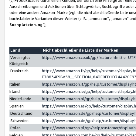
(c) Produktkäufe durch einen Kunden, der durch eine Anzeige auf eine 
Ausschreibungen und Auktionen über Schlagwörter, Suchbegriffe oder 
oder eine andere Amazon-Marke (vgl. die nicht abschließende Liste un
buchstabierte Varianten dieser Wörter (z. B. „ammazon“, „amaozn“ und „
Suchplatzierung
”);
Land
Nicht abschließende Liste der Marken
Vereinigtes
https://www.amazon.co.uk/gp/feature.html?ie=U
Königreich
Frankreich
https://www.amazon.fr/gp/help/customer/displa
E78834F9BA58__SECTION_64DE0ED1D744420E9
Italien
https://www.amazon.it/gp/help/customer/display
Irland
https://www.amazon.ie/gp/help/customer/displa
Niederlande
https://www.amazon.nl/gp/help/customer/display
Spanien
https://www.amazon.es/gp/help/customer/display
Deutschland
https://www.amazon.de/gp/help/customer/displa
Schweden
https://www.amazon.de/gp/help/customer/displa
Polen
https://www.amazon.pl/gp/help/customer/display
Belgien
https://www.amazon.com.be/gp/help/customer/d