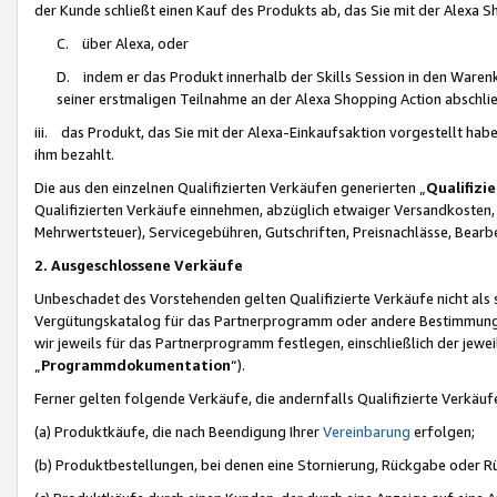
der Kunde schließt einen Kauf des Produkts ab, das Sie mit der Alexa 
C. über Alexa, oder
D. indem er das Produkt innerhalb der Skills Session in den Waren
seiner erstmaligen Teilnahme an der Alexa Shopping Action abschlie
iii. das Produkt, das Sie mit der Alexa-Einkaufsaktion vorgestellt ha
ihm bezahlt.
Die aus den einzelnen Qualifizierten Verkäufen generierten „
Qualifizi
Qualifizierten Verkäufe einnehmen, abzüglich etwaiger Versandkosten
Mehrwertsteuer), Servicegebühren, Gutschriften, Preisnachlässe, Bear
2. Ausgeschlossene Verkäufe
Unbeschadet des Vorstehenden gelten Qualifizierte Verkäufe nicht als
Vergütungskatalog für das Partnerprogramm oder andere Bestimmungen,
wir jeweils für das Partnerprogramm festlegen, einschließlich der jewe
„
Programmdokumentation
“).
Ferner gelten folgende Verkäufe, die andernfalls Qualifizierte Verkä
(a) Produktkäufe, die nach Beendigung Ihrer
Vereinbarung
erfolgen;
(b) Produktbestellungen, bei denen eine Stornierung, Rückgabe oder R