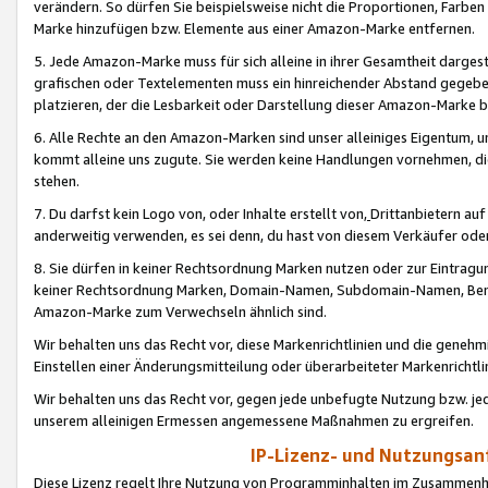
verändern. So dürfen Sie beispielsweise nicht die Proportionen, Farb
Marke hinzufügen bzw. Elemente aus einer Amazon-Marke entfernen.
5. Jede Amazon-Marke muss für sich alleine in ihrer Gesamtheit darge
grafischen oder Textelementen muss ein hinreichender Abstand gegebe
platzieren, der die Lesbarkeit oder Darstellung dieser Amazon-Marke b
6. Alle Rechte an den Amazon-Marken sind unser alleiniges Eigentum, 
kommt alleine uns zugute. Sie werden keine Handlungen vornehmen, 
stehen.
7. Du darfst kein Logo von, oder Inhalte erstellt von,
Drittanbietern au
anderweitig verwenden, es sei denn, du hast von diesem Verkäufer oder
8. Sie dürfen in keiner Rechtsordnung Marken nutzen oder zur Eintragu
keiner Rechtsordnung Marken, Domain-Namen, Subdomain-Namen, Benu
Amazon-Marke zum Verwechseln ähnlich sind.
Wir behalten uns das Recht vor, diese Markenrichtlinien und die gene
Einstellen einer Änderungsmitteilung oder überarbeiteter Markenricht
Wir behalten uns das Recht vor, gegen jede unbefugte Nutzung bzw. jede 
unserem alleinigen Ermessen angemessene Maßnahmen zu ergreifen.
IP-Lizenz- und Nutzungsan
Diese Lizenz regelt Ihre Nutzung von Programminhalten im Zusammen