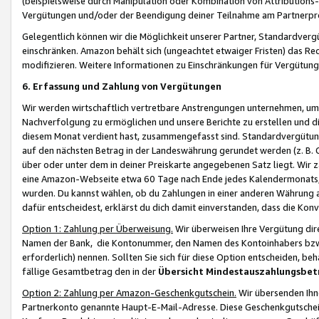
(beispielsweise durch Manipulation oder Kombination von Attributions-
Vergütungen und/oder der Beendigung deiner Teilnahme am Partnerp
Gelegentlich können wir die Möglichkeit unserer Partner, Standardv
einschränken. Amazon behält sich (ungeachtet etwaiger Fristen) das Re
modifizieren. Weitere Informationen zu Einschränkungen für Vergütung
6. Erfassung und Zahlung von Vergütungen
Wir werden wirtschaftlich vertretbare Anstrengungen unternehmen, um 
Nachverfolgung zu ermöglichen und unsere Berichte zu erstellen und di
diesem Monat verdient hast, zusammengefasst sind. Standardvergütung
auf den nächsten Betrag in der Landeswährung gerundet werden (z. B. C
über oder unter dem in deiner Preiskarte angegebenen Satz liegt. Wir
eine Amazon-Webseite etwa 60 Tage nach Ende jedes Kalendermonats, i
wurden. Du kannst wählen, ob du Zahlungen in einer anderen Währung
dafür entscheidest, erklärst du dich damit einverstanden, dass die K
Option 1: Zahlung per Überweisung.
Wir überweisen Ihre Vergütung dir
Namen der Bank, die Kontonummer, den Namen des Kontoinhabers bzw. a
erforderlich) nennen. Sollten Sie sich für diese Option entscheiden, be
fällige Gesamtbetrag den in der
Übersicht Mindestauszahlungsbet
Option 2: Zahlung per Amazon-Geschenkgutschein.
Wir übersenden Ihne
Partnerkonto genannte Haupt-E-Mail-Adresse. Diese Geschenkgutschei