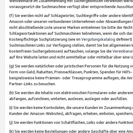
Werbeinhalte im Zusammenhang mit Suchergebnissen verwendet werden,
vorausgesetzt die Suchmaschine verfügt über entsprechende Ausschlu
(f) Sie werden nicht auf Schlagwörter, Suchbegriffe oder andere Ident
Amazon oder unseren verbundenen Unternehmen oder Abwandlungen bzw
nicht abschließende Liste unserer Marken entnehmen Sie bitte der Nich
Schlagwortauktionen auf Suchmaschinen teilnehmen, wenn die sich da
Kostenpflichtige Suchplatzierung (wie im
Vergütungskatalog
definiert
Suchmaschinen Links zur Verfügung stellen, damit Sie bei allgemeinen I
kostenfreien Suchergebnissen) auftauchen, solange Sie die
Vereinbaru
auf Ihre Website leiten und nicht unmittelbar oder mittelbar über eine
(g) Sie werden natürlichen oder juristischen Personen für die Nutzung 
Form von Geld, Rabatten, Preisnachlässen, Punkten, Spenden für Hilfs
beispielsweise keine Prämien- oder Treueprogramme auflegen, die Anrei
Partner-Links zu besuchen.
(h) Sie werden die Inhalte von elektronischen Formularen oder anderem M
abfangen, aufzeichnen, umleiten, auslesen, auslegen oder ausfüllen.
(i) Sie werden keine Kontodaten, die unsere Kunden im Zusammenhang 
Kunden der Amazon-Websites), abfragen, erheben, einholen, speichern,
(j) Sie werden Funktionen von Schaltflächen, Links oder andere Funkti
(k) Sie werden keine Bestellungen oder andere Geschäfte über eine Ama