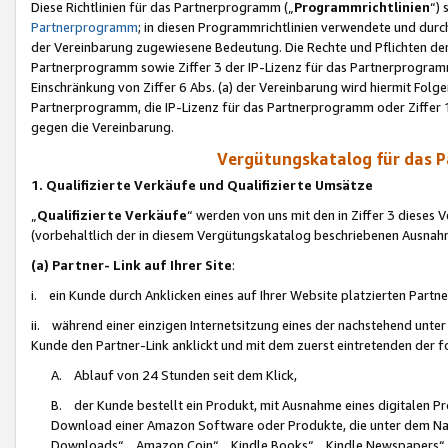
Diese Richtlinien für das Partnerprogramm („
Programmrichtlinien
“)
Partnerprogramm
; in diesen Programmrichtlinien verwendete und durch
der Vereinbarung zugewiesene Bedeutung. Die Rechte und Pflichten de
Partnerprogramm sowie Ziffer 3 der IP-Lizenz für das Partnerprogram
Einschränkung von Ziffer 6 Abs. (a) der Vereinbarung wird hiermit Fol
Partnerprogramm, die IP-Lizenz für das Partnerprogramm oder Ziffer 1
gegen die Vereinbarung.
Vergütungskatalog für das 
1. Qualifizierte Verkäufe und Qualifizierte Umsätze
„
Qualifizierte Verkäufe
“ werden von uns mit den in Ziffer 3 diese
(vorbehaltlich der in diesem Vergütungskatalog beschriebenen Ausnah
(a) Partner- Link auf Ihrer Site
:
i. ein Kunde durch Anklicken eines auf Ihrer Website platzierten Part
ii. während einer einzigen Internetsitzung eines der nachstehend unter (i)
Kunde den Partner-Link anklickt und mit dem zuerst eintretenden der f
A. Ablauf von 24 Stunden seit dem Klick,
B. der Kunde bestellt ein Produkt, mit Ausnahme eines digitalen P
Download einer Amazon Software oder Produkte, die unter dem N
Downloads“, „Amazon Coin“, „Kindle Books“, „Kindle Newspapers“, „