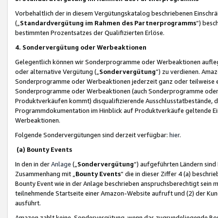
Vorbehaltlich der in diesem Vergütungskatalog beschriebenen Einschr
(„
Standardvergütung im Rahmen des Partnerprogramms
“) besc
bestimmten Prozentsatzes der Qualifizierten Erlöse.
4. Sondervergütung oder Werbeaktionen
Gelegentlich können wir Sonderprogramme oder Werbeaktionen auflegen,
oder alternative Vergütung („
Sondervergütung
”) zu verdienen. Amazo
Sonderprogramme oder Werbeaktionen jederzeit ganz oder teilweise einz
Sonderprogramme oder Werbeaktionen (auch Sonderprogramme oder We
Produktverkäufen kommt) disqualifizierende Ausschlusstatbestände, di
Programmdokumentation im Hinblick auf Produktverkäufe geltende E
Werbeaktionen.
Folgende Sondervergütungen sind derzeit verfügbar:
hier
.
(a) Bounty Events
In den in der
Anlage
(„
Sondervergütung
“) aufgeführten Ländern sind
Zusammenhang mit „
Bounty Events
“ die in dieser Ziffer 4 (a) besch
Bounty Event wie in der Anlage beschrieben anspruchsberechtigt sein mu
teilnehmende Startseite einer Amazon-Website aufruft und (2) der Kun
ausführt.
Amazon zahlt keine Sondervergütung, wenn das zugrundeliegende Boun