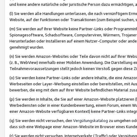
und keine andere natürliche oder juristische Person dazu ermächtigen, a
(l) Sie werden alle Handlungen unterlassen, die nach vernünftigem Erme
Website, auf der Funktionen oder Transaktionen (zum Beispiel suchen, s
(m) Sie werden auf Ihrer Website keine Partner-Links oder Programmin
Spionagesoftware, Schadsoftware, Computerviren, Würmern, Trojaner
Herunterladen oder Installieren auf einem Nutzer-Computer oder ande
genehmigt wurden.
(n) Sie werden Amazon-Websites oder Teile davon nicht auf Ihrer Websi
(z. B., WebView) innerhalb einer Mobilen Anwendung. Die Darstellung ein
Teilnahmevoraussetzungen stellt jedoch keinen Verstoß gegen diese Zif
(o) Sie werden keine Partner-Links oder andere Inhalte, die eine Am
Werbeseiten oder Layer-Werbung einstellen oder bereitstellen, mit Au
bewerben, die eng mit dem auf Ihrer Website befindlichen Material z
(p) Sie werden in Inhalte, die Sie auf einer Amazon-Website platzier
Werbediensten oder in einer Kundenbewertung, einem Forum, einem Wun
einer Amazon-Website verfügbaren Kontext) keine Partner-Links integr
(q) Sie werden nicht versuchen, den
Vergütungskatalog
zu umgehen oder
dass sich eine Webpage einer Amazon-Website im Browser eines Kunden 
(r) Sie werden nicht versuchen, Internetverkehr (Traffic) oder Vergü