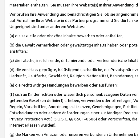
Materialien enthalten. Sie müssen Ihre Website(s) in Ihrer Anwendung ide
Wir prüfen Ihre Anwendung und benachrichtigen Sie, ob sie angenommen
auf Aufnahme Ihrer Website in das Partnerprogramm und Sie dürfen kei
Ungeeignet sind unter anderem Websites:
(a) die sexuelle oder obszöne Inhalte bewerben oder enthalten;
(b) die Gewalt verherrlichen oder gewalttätige Inhalte haben oder pot
anstiften,;
(c) die falsche, irreführende, diffamierende oder verleumderische Inha
(d) die von Hass geprägte, belästigende, schädliche, die Privatsphäre v
Herkunft, Hautfarbe, Geschlecht, Religion, Nationalität, Behinderung, 
(e) die rechtswidrige Handlungen bewerben oder ausführen;
(f) sich an Kinder richten oder wissentlich personenbezogene Daten vo
geltenden Gesetzen definiert) erheben, verwenden oder offenlegen, Vo
Regeln, Vorschriften, Anordnungen, Lizenzen, Genehmigungen, Richtlini
Entscheidungen oder andere Anforderungen einer zuständigen Regierung
Privacy Protection Act (15 U.S.C. §§ 6501-6506) oder Vorschriften, di
Internet erlassen wurden);
(g) die Marken von Amazon oder unseren verbundenen Unternehmen b