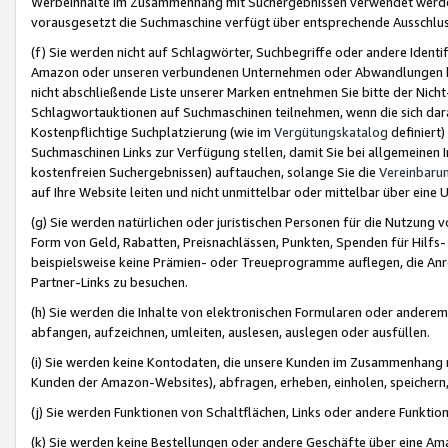
Werbeinhalte im Zusammenhang mit Suchergebnissen verwendet werden,
vorausgesetzt die Suchmaschine verfügt über entsprechende Ausschlu
(f) Sie werden nicht auf Schlagwörter, Suchbegriffe oder andere Ident
Amazon oder unseren verbundenen Unternehmen oder Abwandlungen bzw
nicht abschließende Liste unserer Marken entnehmen Sie bitte der Nich
Schlagwortauktionen auf Suchmaschinen teilnehmen, wenn die sich da
Kostenpflichtige Suchplatzierung (wie im
Vergütungskatalog
definiert
Suchmaschinen Links zur Verfügung stellen, damit Sie bei allgemeinen I
kostenfreien Suchergebnissen) auftauchen, solange Sie die
Vereinbaru
auf Ihre Website leiten und nicht unmittelbar oder mittelbar über eine
(g) Sie werden natürlichen oder juristischen Personen für die Nutzung 
Form von Geld, Rabatten, Preisnachlässen, Punkten, Spenden für Hilfs
beispielsweise keine Prämien- oder Treueprogramme auflegen, die Anrei
Partner-Links zu besuchen.
(h) Sie werden die Inhalte von elektronischen Formularen oder anderem M
abfangen, aufzeichnen, umleiten, auslesen, auslegen oder ausfüllen.
(i) Sie werden keine Kontodaten, die unsere Kunden im Zusammenhang 
Kunden der Amazon-Websites), abfragen, erheben, einholen, speichern,
(j) Sie werden Funktionen von Schaltflächen, Links oder andere Funkti
(k) Sie werden keine Bestellungen oder andere Geschäfte über eine Ama