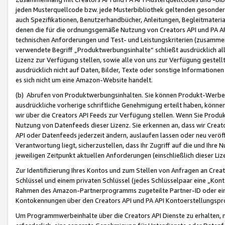
jeden Musterquellcode bzw. jede Musterbibliothek geltenden gesonder
auch Spezifikationen, Benutzerhandbücher, Anleitungen, Begleitmaterial
denen die für die ordnungsgemäße Nutzung von Creators API und PA A
technischen Anforderungen und Test- und Leistungskriterien (zusammen
verwendete Begriff „Produktwerbungsinhalte“ schließt ausdrücklich al
Lizenz zur Verfügung stellen, sowie alle von uns zur Verfügung gestel
ausdrücklich nicht auf Daten, Bilder, Texte oder sonstige Informatione
es sich nicht um eine Amazon-Website handelt.
(b) Abrufen von Produktwerbungsinhalten. Sie können Produkt-Werbein
ausdrückliche vorherige schriftliche Genehmigung erteilt haben, könn
wir über die Creators API Feeds zur Verfügung stellen. Wenn Sie Produk
Nutzung von Datenfeeds dieser Lizenz. Sie erkennen an, dass wir Creat
API oder Datenfeeds jederzeit ändern, auslaufen lassen oder neu veröffe
Verantwortung liegt, sicherzustellen, dass Ihr Zugriff auf die und Ihr
jeweiligen Zeitpunkt aktuellen Anforderungen (einschließlich dieser Liz
Zur Identifizierung Ihres Kontos und zum Stellen von Anfragen an Crea
Schlüssel und einem privaten Schlüssel (jedes Schlüsselpaar eine „Kon
Rahmen des Amazon-Partnerprogramms zugeteilte Partner-ID oder ein
Kontokennungen über den Creators API und PA API Kontoerstellungspro
Um Programmwerbeinhalte über die Creators API Dienste zu erhalten, m