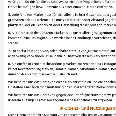
verändern. So dürfen Sie beispielsweise nicht die Proportionen, Farb
Marke hinzufügen bzw. Elemente aus einer Amazon-Marke entfernen.
5. Jede Amazon-Marke muss für sich alleine in ihrer Gesamtheit darge
grafischen oder Textelementen muss ein hinreichender Abstand gegebe
platzieren, der die Lesbarkeit oder Darstellung dieser Amazon-Marke b
6. Alle Rechte an den Amazon-Marken sind unser alleiniges Eigentum, 
kommt alleine uns zugute. Sie werden keine Handlungen vornehmen, 
stehen.
7. Du darfst kein Logo von, oder Inhalte erstellt von,
Drittanbietern au
anderweitig verwenden, es sei denn, du hast von diesem Verkäufer oder
8. Sie dürfen in keiner Rechtsordnung Marken nutzen oder zur Eintragu
keiner Rechtsordnung Marken, Domain-Namen, Subdomain-Namen, Benu
Amazon-Marke zum Verwechseln ähnlich sind.
Wir behalten uns das Recht vor, diese Markenrichtlinien und die gene
Einstellen einer Änderungsmitteilung oder überarbeiteter Markenricht
Wir behalten uns das Recht vor, gegen jede unbefugte Nutzung bzw. jede 
unserem alleinigen Ermessen angemessene Maßnahmen zu ergreifen.
IP-Lizenz- und Nutzungsan
Diese Lizenz regelt Ihre Nutzung von Programminhalten im Zusammen