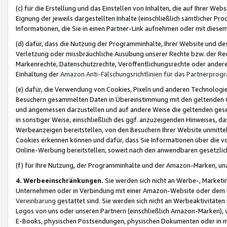
(c) für die Erstellung und das Einstellen von Inhalten, die auf Ihrer We
Eignung der jeweils dargestellten Inhalte (einschließlich sämtlicher 
Informationen, die Sie in einen Partner-Link aufnehmen oder mit diese
(d) dafür, dass die Nutzung der Programminhalte, Ihrer Website und des 
Verletzung oder missbräuchliche Ausübung unserer Rechte bzw. der Recht
Markenrechte, Datenschutzrechte, Veröffentlichungsrechte oder anderer
Einhaltung der
Amazon Anti-Fälschungsrichtlinien für das Partnerpro
(e) dafür, die Verwendung von Cookies, Pixeln und anderen Technologien
Besuchern gesammelten Daten in Übereinstimmung mit den geltenden Ge
und angemessen darzustellen und auf andere Weise die geltenden geset
in sonstiger Weise, einschließlich des ggf. anzuzeigenden Hinweises, d
Werbeanzeigen bereitstellen, von den Besuchern Ihrer Website unmitte
Cookies erkennen können und dafür, dass Sie Informationen über die v
Online-Werbung bereitstellen, soweit nach den anwendbaren gesetzlic
(f) für Ihre Nutzung, der Programminhalte und der Amazon-Marken, u
4. Werbeeinschränkungen.
Sie werden sich nicht an Werbe-, Market
Unternehmen oder in Verbindung mit einer Amazon-Website oder dem Pa
Vereinbarung
gestattet sind. Sie werden sich nicht an Werbeaktivitäten
Logos von uns oder unseren Partnern (einschließlich Amazon-Marken), 
E-Books, physischen Postsendungen, physischen Dokumenten oder in 