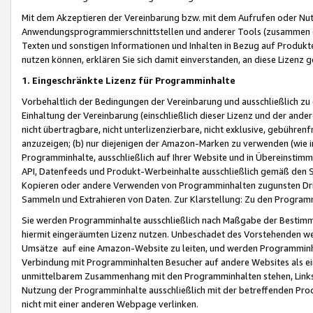
Mit dem Akzeptieren der Vereinbarung bzw. mit dem Aufrufen oder Nutz
Anwendungsprogrammierschnittstellen und anderer Tools (zusammen die
Texten und sonstigen Informationen und Inhalten in Bezug auf Produkte
nutzen können, erklären Sie sich damit einverstanden, an diese Lizenz 
1. Eingeschränkte Lizenz für Programminhalte
Vorbehaltlich der Bedingungen der Vereinbarung und ausschließlich z
Einhaltung der Vereinbarung (einschließlich dieser Lizenz und der ande
nicht übertragbare, nicht unterlizenzierbare, nicht exklusive, gebühren
anzuzeigen; (b) nur diejenigen der Amazon-Marken zu verwenden (wie in 
Programminhalte, ausschließlich auf Ihrer Website und in Übereinstimmu
API, Datenfeeds und Produkt-Werbeinhalte ausschließlich gemäß den Spe
Kopieren oder andere Verwenden von Programminhalten zugunsten Dri
Sammeln und Extrahieren von Daten. Zur Klarstellung: Zu den Program
Sie werden Programminhalte ausschließlich nach Maßgabe der Besti
hiermit eingeräumten Lizenz nutzen. Unbeschadet des Vorstehenden we
Umsätze auf eine Amazon-Website zu leiten, und werden Programminhal
Verbindung mit Programminhalten Besucher auf andere Websites als ein
unmittelbarem Zusammenhang mit den Programminhalten stehen, Links z
Nutzung der Programminhalte ausschließlich mit der betreffenden Pr
nicht mit einer anderen Webpage verlinken.