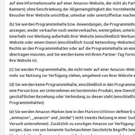
auf eine Informationsseite auf einer Amazon-Website, der nicht als Part
Bannern); ohne Einschränkung der Allgemeingültigkeit des Vorstehende
Besucher Ihrer Website unsichtbar, unlesbar oder unentzifferbar mache
(b) Sie werden Programminhalte bzw. Anwendungen, die Programminhalt
anzeigen, weder verkaufen noch weiterverkaufen, weitergeben, unterli
innerhalb von Werbung außerhalb Ihrer Website (einschließlich Werbun
Website oder einem Dienst (einschließlich Social Networking-Website
Rechte an den Programminhalten oder auf die Programminhalte an eine a
übertragen müssten, und Sie werden keine mit Ihrem Partner-Tag formati
Ihre Website ist.
(c) Sie werden Programminhalte, die nicht mehr auf einer Amazon-Websit
mehr zur Nutzung zur Verfügung stehen, umgehend von Ihrer Website e
(d) Sie werden keine Programminhalte, einschließlich in den Programmin
eine Person bzw. ein Unternehmen ein bestimmtes Produkt, eine Dienstle
geschäftlichen Beziehung oder Verbindung zu diesen steht (einschließli
Programminhalten).
(e) Sie werden Amazon-Marken (wie in den
Markenrichtlinien
definiert) 
„ammazon“, „amaozn“ und „kindel“) nicht zwecks Nutzung in einer Suc
Versuch unternehmen). Zusätzlich zu sonstigen Amazon zur Verfügung 
sorgen, dass von uns benannte Suchmaschinen Geschützte Begriffe (wie 