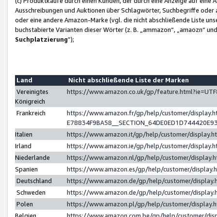
(c) Produktkäufe durch einen Kunden, der durch eine Anzeige auf eine 
Ausschreibungen und Auktionen über Schlagwörter, Suchbegriffe oder 
oder eine andere Amazon-Marke (vgl. die nicht abschließende Liste un
buchstabierte Varianten dieser Wörter (z. B. „ammazon“, „amaozn“ und „
Suchplatzierung
”);
Land
Nicht abschließende Liste der Marken
Vereinigtes
https://www.amazon.co.uk/gp/feature.html?ie=U
Königreich
Frankreich
https://www.amazon.fr/gp/help/customer/displa
E78834F9BA58__SECTION_64DE0ED1D744420E9
Italien
https://www.amazon.it/gp/help/customer/display
Irland
https://www.amazon.ie/gp/help/customer/displa
Niederlande
https://www.amazon.nl/gp/help/customer/display
Spanien
https://www.amazon.es/gp/help/customer/display
Deutschland
https://www.amazon.de/gp/help/customer/displa
Schweden
https://www.amazon.de/gp/help/customer/displa
Polen
https://www.amazon.pl/gp/help/customer/display
Belgien
https://www.amazon.com.be/gp/help/customer/d