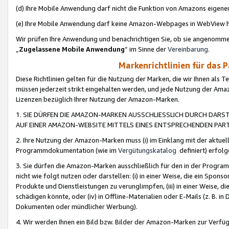
(d) Ihre Mobile Anwendung darf nicht die Funktion von Amazons eige
(e) Ihre Mobile Anwendung darf keine Amazon-Webpages in WebView 
Wir prüfen Ihre Anwendung und benachrichtigen Sie, ob sie angenomm
„
Zugelassene Mobile Anwendung
“ im Sinne der
Vereinbarung
.
Markenrichtlinien für das 
Diese Richtlinien gelten für die Nutzung der Marken, die wir Ihnen als 
müssen jederzeit strikt eingehalten werden, und jede Nutzung der Ama
Lizenzen bezüglich Ihrer Nutzung der Amazon-Marken.
1. SIE DÜRFEN DIE AMAZON-MARKEN AUSSCHLIESSLICH DURCH DARS
AUF EINER AMAZON-WEBSITE MITTELS EINES ENTSPRECHENDEN PART
2. Ihre Nutzung der Amazon-Marken muss (i) im Einklang mit der aktuells
Programmdokumentation (wie im
Vergütungskatalog
definiert) erfolg
3. Sie dürfen die Amazon-Marken ausschließlich für den in der Progr
nicht wie folgt nutzen oder darstellen: (i) in einer Weise, die ein Spo
Produkte und Dienstleistungen zu verunglimpfen, (iii) in einer Weise
schädigen könnte, oder (iv) in Offline-Materialien oder E-Mails (z. B.
Dokumenten oder mündlicher Werbung).
4. Wir werden Ihnen ein Bild bzw. Bilder der Amazon-Marken zur Verfüg