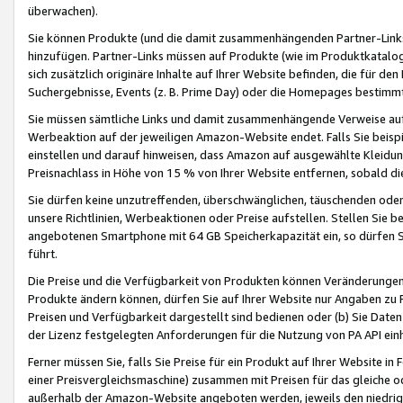
überwachen).
Sie können Produkte (und die damit zusammenhängenden Partner-Links)
hinzufügen. Partner-Links müssen auf Produkte (wie im Produktkatalog de
sich zusätzlich originäre Inhalte auf Ihrer Website befinden, die für 
Suchergebnisse, Events (z. B. Prime Day) oder die Homepages bestimmte
Sie müssen sämtliche Links und damit zusammenhängende Verweise auf z
Werbeaktion auf der jeweiligen Amazon-Website endet. Falls Sie beisp
einstellen und darauf hinweisen, dass Amazon auf ausgewählte Kleidun
Preisnachlass in Höhe von 15 % von Ihrer Website entfernen, sobald di
Sie dürfen keine unzutreffenden, überschwänglichen, täuschenden od
unsere Richtlinien, Werbeaktionen oder Preise aufstellen. Stellen Sie 
angebotenen Smartphone mit 64 GB Speicherkapazität ein, so dürfen S
führt.
Die Preise und die Verfügbarkeit von Produkten können Veränderungen 
Produkte ändern können, dürfen Sie auf Ihrer Website nur Angaben zu P
Preisen und Verfügbarkeit dargestellt sind bedienen oder (b) Sie Daten
der Lizenz festgelegten Anforderungen für die Nutzung von PA API einh
Ferner müssen Sie, falls Sie Preise für ein Produkt auf Ihrer Website in 
einer Preisvergleichsmaschine) zusammen mit Preisen für das gleiche o
außerhalb der Amazon-Website angeboten werden, jeweils den niedrigst