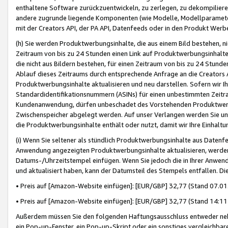
enthaltene Software zurückzuentwickeln, zu zerlegen, zu dekompilier
andere zugrunde liegende Komponenten (wie Modelle, Modellparameter
mit der Creators API, der PA API, Datenfeeds oder in den Produkt Werb
(h) Sie werden Produktwerbungsinhalte, die aus einem Bild bestehen, ni
Zeitraum von bis zu 24 Stunden einen Link auf Produktwerbungsinhalte
die nicht aus Bildern bestehen, für einen Zeitraum von bis zu 24 Stund
Ablauf dieses Zeitraums durch entsprechende Anfrage an die Creators 
Produktwerbungsinhalte aktualisieren und neu darstellen. Sofern wir Ih
Standardidentifikationsnummern (ASINs) für einen unbestimmten Zeitra
Kundenanwendung, dürfen unbeschadet des Vorstehenden Produktwerbu
Zwischenspeicher abgelegt werden. Auf unser Verlangen werden Sie un
die Produktwerbungsinhalte enthält oder nutzt, damit wir Ihre Einhalt
(i) Wenn Sie seltener als stündlich Produktwerbungsinhalte aus Datenfe
Anwendung angezeigten Produktwerbungsinhalte aktualisieren, werden 
Datums-/Uhrzeitstempel einfügen. Wenn Sie jedoch die in Ihrer Anwe
und aktualisiert haben, kann der Datumsteil des Stempels entfallen. Dies
• Preis auf [Amazon-Website einfügen]: [EUR/GBP] 32,77 (Stand 07.01.
• Preis auf [Amazon-Website einfügen]: [EUR/GBP] 32,77 (Stand 14:11 
Außerdem müssen Sie den folgenden Haftungsausschluss entweder neb
ein Pop-up-Fenster, ein Pop-up-Skript oder ein sonstiges vergleichba