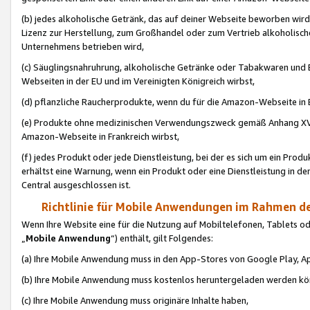
(b) jedes alkoholische Getränk, das auf deiner Webseite beworben wird
Lizenz zur Herstellung, zum Großhandel oder zum Vertrieb alkoholisch
Unternehmens betrieben wird,
(c) Säuglingsnahruhrung, alkoholische Getränke oder Tabakwaren und E
Webseiten in der EU und im Vereinigten Königreich wirbst,
(d) pflanzliche Raucherprodukte, wenn du für die Amazon-Webseite in B
(e) Produkte ohne medizinischen Verwendungszweck gemäß Anhang XVI 
Amazon-Webseite in Frankreich wirbst,
(f) jedes Produkt oder jede Dienstleistung, bei der es sich um ein Prod
erhältst eine Warnung, wenn ein Produkt oder eine Dienstleistung in de
Central ausgeschlossen ist.
Richtlinie für Mobile Anwendungen im Rahmen de
Wenn Ihre Website eine für die Nutzung auf Mobiltelefonen, Tablets 
„
Mobile Anwendung
“) enthält, gilt Folgendes:
(a) Ihre Mobile Anwendung muss in den App-Stores von Google Play, A
(b) Ihre Mobile Anwendung muss kostenlos heruntergeladen werden könn
(c) Ihre Mobile Anwendung muss originäre Inhalte haben,