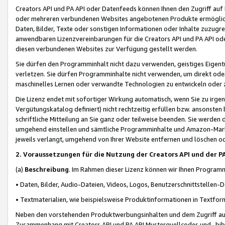
Creators API und PA API oder Datenfeeds können Ihnen den Zugriff auf D
oder mehreren verbundenen Websites angebotenen Produkte ermögliche
Daten, Bilder, Texte oder sonstigen Informationen oder Inhalte zuzugre
anwendbaren Lizenzvereinbarungen für die Creators API und PA API od
diesen verbundenen Websites zur Verfügung gestellt werden.
Sie dürfen den Programminhalt nicht dazu verwenden, geistiges Eigent
verletzen. Sie dürfen Programminhalte nicht verwenden, um direkt ode
maschinelles Lernen oder verwandte Technologien zu entwickeln oder zu
Die Lizenz endet mit sofortiger Wirkung automatisch, wenn Sie zu irg
Vergütungskatalog definiert) nicht rechtzeitig erfüllen bzw. ansonsten
schriftliche Mitteilung an Sie ganz oder teilweise beenden. Sie werden
umgehend einstellen und sämtliche Programminhalte und Amazon-Marke
jeweils verlangt, umgehend von Ihrer Website entfernen und löschen od
2. Voraussetzungen für die Nutzung der Creators API und der P
(a)
Beschreibung
. Im Rahmen dieser Lizenz können wir Ihnen Programmi
• Daten, Bilder, Audio-Dateien, Videos, Logos, Benutzerschnittstellen-
• Textmaterialien, wie beispielsweise Produktinformationen in Textfor
Neben den vorstehenden Produktwerbungsinhalten und dem Zugriff auf 
Zusammenhang mit Creators API und PA API Musterquellcodes und -bibli