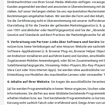
Direktnachrichten von Ihren Social-Media-Websites einfügen. vorausg
Kunden angemeldet werden) und ansonsten in Übereinstimmung mit der
stehen. Auf unser Verlangen stellen Sie uns repräsentative Mustermater
Bestimmungen eingehalten haben. Wir werden die Form und den Inhalt, di
Sie die Zertifizierung nicht in Übereinstimmung mit unserer Aufforderu
Klarstellung: (i) Für die Zwecke der geltenden Marketinggesetze (z. 
von 1991 und ähnlicher oder Nachfolgegesetze) sind Sie der „Absender“ j
Gesetze und Standards und Best Practices der Marketingbranche für 
5. Verbreitung von Partner-Links über Software und Geräte
Sie
nutzen bzw. keine Verlinkungen auf eine Amazon-Website wie nachsteh
Software-Applikationen (z. B. Browser Plug-ins, Browser Helper Objec
ein Endnutzer installieren und ausführen kann) und Geräten, einschlie
Zugelassenen Mobilen Anwendungen); oder (b) im Zusammenhang mit bzw.
Satellitenempfangsgeräte, Streaming-Video-Playern, Blu-Ray-Playern 
Viera Cast oder Vizio Internet Apps). Sie werden ohne ausdrückliche v
Entwicklung von Modellen des maschinellen Lernens oder verwandter 
6. Inhalte auf Ihrer Website
. Sie tragen die ausschließliche Verantwo
(a) Sie werden Programminhalte in keiner Weise ergänzen, löschen oder
Informationen; Sie dürfen aus einer Bilddatei bestehende Programminhal
erhalten bleiben bzw. aus Text bestehende Programminhalte so kürzen, 
Kürzung nicht sachlich falsch oder irreführend wird. Einige Arten von L