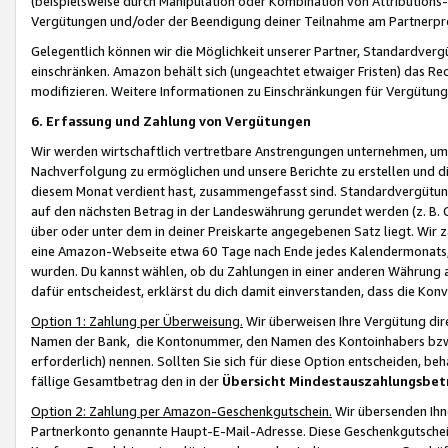
(beispielsweise durch Manipulation oder Kombination von Attributions-
Vergütungen und/oder der Beendigung deiner Teilnahme am Partnerp
Gelegentlich können wir die Möglichkeit unserer Partner, Standardv
einschränken. Amazon behält sich (ungeachtet etwaiger Fristen) das Re
modifizieren. Weitere Informationen zu Einschränkungen für Vergütung
6. Erfassung und Zahlung von Vergütungen
Wir werden wirtschaftlich vertretbare Anstrengungen unternehmen, um 
Nachverfolgung zu ermöglichen und unsere Berichte zu erstellen und di
diesem Monat verdient hast, zusammengefasst sind. Standardvergütung
auf den nächsten Betrag in der Landeswährung gerundet werden (z. B. C
über oder unter dem in deiner Preiskarte angegebenen Satz liegt. Wir
eine Amazon-Webseite etwa 60 Tage nach Ende jedes Kalendermonats, i
wurden. Du kannst wählen, ob du Zahlungen in einer anderen Währung
dafür entscheidest, erklärst du dich damit einverstanden, dass die K
Option 1: Zahlung per Überweisung.
Wir überweisen Ihre Vergütung dir
Namen der Bank, die Kontonummer, den Namen des Kontoinhabers bzw. a
erforderlich) nennen. Sollten Sie sich für diese Option entscheiden, be
fällige Gesamtbetrag den in der
Übersicht Mindestauszahlungsbet
Option 2: Zahlung per Amazon-Geschenkgutschein.
Wir übersenden Ihne
Partnerkonto genannte Haupt-E-Mail-Adresse. Diese Geschenkgutschei