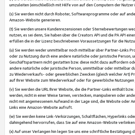
umzuleiten (einschließlich mit Hilfe von auf den Computern der Nutzer i
(s) Sie werden nicht durch Roboter, Softwareprogramme oder auf andere
Amazon-Website generieren.
(t) Sie werden unsere Kundenrezensionen oder Sternebewertungen wed
nutzen, es sei denn, Sie haben über die Creators API und die PA API e
erfüllen die in der Lizenz beschriebenen Voraussetzungen für die Nutzu
(u) Sie werden weder unmittelbar noch mittelbar über Partner-Links P
oder zu Nutzung durch eine andere natürliche oder juristische Person,
Geschäftspartnern nicht gestatten bzw. diese nicht dazu auffordern od
andere natürliche oder juristische Person, unmittelbar oder mittelbar
zu Wiederverkaufs- oder gewerblichen Zwecken (gleich welcher Art) 
auf Ihrer Website zum Wiederverkauf oder für gewerbliche Nutzungen 
(v) Sie werden die URL Ihrer Website, die die Partner-Links enthält b
werden, nicht in einer Weise tarnen, verstecken, manipulieren oder and
nicht mit angemessenem Aufwand in der Lage sind, die Website oder A
Links eine Amazon-Website aufruft.
(w) Sie werden keine Link-Verkürzungen, Schaltflächen, Hyperlinks ode
dahingehend hervorrufen, dass Sie auf eine Amazon-Website verlinken
(x) Auf unser Verlangen hin legen Sie uns eine schriftliche Bestätigung