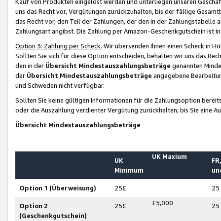
Kauf von Produkten eingelöst werden und unterliegen unseren Geschäf
uns das Recht vor, Vergütungen zurückzuhalten, bis der fällige Gesamt
das Recht vor, den Teil der Zahlungen, der den in der Zahlungstabelle 
Zahlungsart angibst. Die Zahlung per Amazon-Geschenkgutschein ist in
Option 3: Zahlung per Scheck.
Wir übersenden Ihnen einen Scheck in Höh
Sollten Sie sich für diese Option entscheiden, behalten wir uns das Rec
den in der
Übersicht Mindestauszahlungsbeträge
genannten Mindest
der
Übersicht Mindestauszahlungsbeträge
angegebene Bearbeitung
und Schweden nicht verfügbar.
Sollten Sie keine gültigen Informationen für die Zahlungsoption bereit
oder die Auszahlung verdienter Vergütung zurückhalten, bis Sie eine A
Übersicht Mindestauszahlungsbeträge
UK Maxium
UK
FR,
Minimum
un
Option 1 (Überweisung)
25£
25
£5,000
Option 2
25£
25
(Geschenkgutschein)