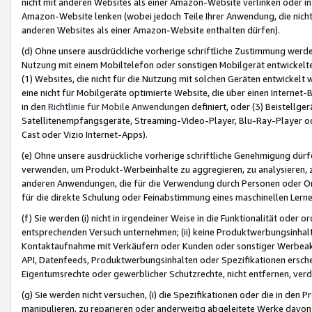
nicht mit anderen Websites als einer Amazon-Website verlinken oder i
Amazon-Website lenken (wobei jedoch Teile Ihrer Anwendung, die nich
anderen Websites als einer Amazon-Website enthalten dürfen).
(d) Ohne unsere ausdrückliche vorherige schriftliche Zustimmung werd
Nutzung mit einem Mobiltelefon oder sonstigen Mobilgerät entwickelt
(1) Websites, die nicht für die Nutzung mit solchen Geräten entwickelt
eine nicht für Mobilgeräte optimierte Website, die über einen Interne
in den
Richtlinie für Mobile Anwendungen
definiert, oder (3) Beistellge
Satellitenempfangsgeräte, Streaming-Video-Player, Blu-Ray-Player ode
Cast oder Vizio Internet-Apps).
(e) Ohne unsere ausdrückliche vorherige schriftliche Genehmigung dürfe
verwenden, um Produkt-Werbeinhalte zu aggregieren, zu analysieren, 
anderen Anwendungen, die für die Verwendung durch Personen oder Or
für die direkte Schulung oder Feinabstimmung eines maschinellen Lern
(f) Sie werden (i) nicht in irgendeiner Weise in die Funktionalität ode
entsprechenden Versuch unternehmen; (ii) keine Produktwerbungsinha
Kontaktaufnahme mit Verkäufern oder Kunden oder sonstiger Werbeaktiv
API, Datenfeeds, Produktwerbungsinhalten oder Spezifikationen erschei
Eigentumsrechte oder gewerblicher Schutzrechte, nicht entfernen, verd
(g) Sie werden nicht versuchen, (i) die Spezifikationen oder die in de
manipulieren, zu reparieren oder anderweitig abgeleitete Werke davon z