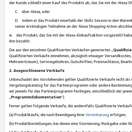
der Kunde schließt einen Kauf des Produkts ab, das Sie mit der Alexa 
C. über Alexa, oder
D. indem er das Produkt innerhalb der Skills Session in den Waren
seiner erstmaligen Teilnahme an der Alexa Shopping Action abschlie
iii. das Produkt, das Sie mit der Alexa-Einkaufsaktion vorgestellt ha
ihm bezahlt.
Die aus den einzelnen Qualifizierten Verkäufen generierten „
Qualifizi
Qualifizierten Verkäufe einnehmen, abzüglich etwaiger Versandkosten
Mehrwertsteuer), Servicegebühren, Gutschriften, Preisnachlässe, Bear
2. Ausgeschlossene Verkäufe
Unbeschadet des Vorstehenden gelten Qualifizierte Verkäufe nicht als
Vergütungskatalog für das Partnerprogramm oder andere Bestimmungen,
wir jeweils für das Partnerprogramm festlegen, einschließlich der jewe
„
Programmdokumentation
“).
Ferner gelten folgende Verkäufe, die andernfalls Qualifizierte Verkä
(a) Produktkäufe, die nach Beendigung Ihrer
Vereinbarung
erfolgen;
(b) Produktbestellungen, bei denen eine Stornierung, Rückgabe oder R