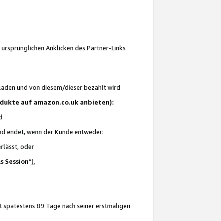
 ursprünglichen Anklicken des Partner-Links
laden und von diesem/dieser bezahlt wird
rodukte auf amazon.co.uk anbieten):
d
 und endet, wenn der Kunde entweder:
erlässt, oder
ls Session
“),
t spätestens 89 Tage nach seiner erstmaligen