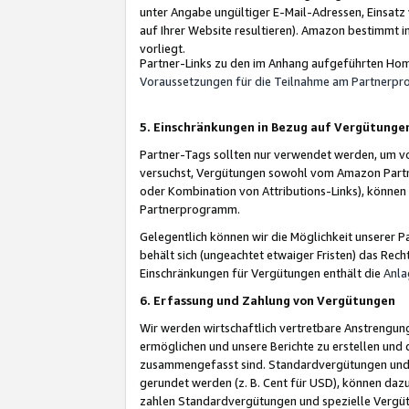
unter Angabe ungültiger E-Mail-Adressen, Einsatz
auf Ihrer Website resultieren). Amazon bestimmt i
vorliegt.
Partner-Links zu den im Anhang aufgeführten Hom
Voraussetzungen für die Teilnahme am Partnerp
5. Einschränkungen in Bezug auf Vergütunge
Partner-Tags sollten nur verwendet werden, um von 
versuchst, Vergütungen sowohl vom Amazon Partn
oder Kombination von Attributions-Links), könne
Partnerprogramm.
Gelegentlich können wir die Möglichkeit unsere
behält sich (ungeachtet etwaiger Fristen) das Rec
Einschränkungen für Vergütungen enthält die
Anla
6. Erfassung und Zahlung von Vergütungen
Wir werden wirtschaftlich vertretbare Anstrengu
ermöglichen und unsere Berichte zu erstellen und 
zusammengefasst sind. Standardvergütungen und s
gerundet werden (z. B. Cent für USD), können dazu
zahlen Standardvergütungen und spezielle Vergüt