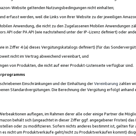
 Amazon-Website geltenden Nutzungsbedingungen nicht einhalten;
t und erfasst werden, weil die Links von Ihrer Website zu der jeweiligen Am
 Mobilen Anwendung, die nicht zu den Zugelassenen Mobilen Anwendungen zählt
s API oder PA API (wie nachstehend unter der IP-Lizenz definiert) oder ander
ie in Ziffer 4 (a) dieses Vergütungskatalogs definiert) (für das Sonderverg
weit nicht im Vertrag abweichend vereinbart, und
ngen von Produkten, die nicht auf einer Produkt-Listenseite verfügbar sind.
nerprogramms
eschriebenen Einschränkungen und der Einhaltung der
Vereinbarung
zahlen wir
ebenen Standardvergütungen. Die Berechnung der Vergütung erfolgt anhand e
beaktionen auflegen, im Rahmen derer alle oder einige Partner die Möglichk
Amazon behält sich (ungeachtet in dieser Ziffer ggf. angegebener Fristen) d
ustellen oder zu modifizieren. Sofern nichts anderes bestimmt ist, gelten 
s nicht um Produktverkäufe geht/nicht zu Produktverkäufen kommt) disqua