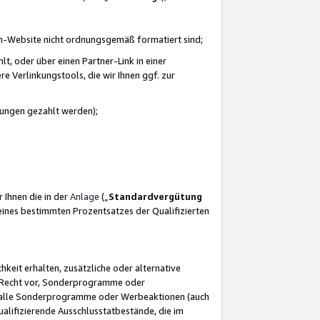
azon-Website nicht ordnungsgemäß formatiert sind;
, oder über einen Partner-Link in einer
e Verlinkungstools, die wir Ihnen ggf. zur
ütungen gezahlt werden);
 Ihnen die in der
Anlage
(„
Standardvergütung
ines bestimmten Prozentsatzes der Qualifizierten
eit erhalten, zusätzliche oder alternative
as Recht vor, Sonderprogramme oder
für alle Sonderprogramme oder Werbeaktionen (auch
lifizierende Ausschlusstatbestände, die im