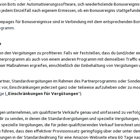
 von Bots oder Automatisierungssoftware, sich wiederholende Bonusereignisse
n jedem Einzelfall nach eigenem Ermessen, ob ein Bonusereignis stattgefund
epages für Bonusereignisse sind in Verbindung mit dem entsprechenden Bonu
rogramm
.
n
den Vergütungen zu profitieren. Falls wir feststellen, dass du (und/oder ein
erprogramm als auch von einem anderen Programm mit demselben Traffic ei
n wir Maßnahmen ergreifen, einschließlich der Einbehaltung von Vergütunge
r Partner, Standardvergütungen im Rahmen des Partnerprogramms oder Sonde
ht vor, Einschränkungen jederzeit ganz oder teilweise aufzuheben oder zu mod
ge
(„
Einschränkungen für Vergütungen
“).
ngen unternehmen, um qualifizierte Verkäufe genau und umfassend zu verfol
dir zu senden, in denen die Standardvergütungen und spezielle Vergütungen, 
pezielle Vergütungen, die für jeden qualifizierenden Verkauf berechnet un
 führen, dass dein effektiver Provisionssatz geringfügig über oder unter dem
ungen in der Standardwährung für eine Amazon-Webseite etwa 60 Tage nach