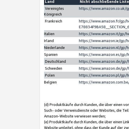
Land
Nicht abschließende List
Vereinigtes
https://www.amazon.co.uk/
Königreich
Frankreich
https://www.amazon.fr/gp/
E78834F9BA58__SECTION_
Italien
https://www.amazon.it/gp/h
Irland
https://www.amazon.ie/gp/
Niederlande
https://www.amazon.nl/gp/
Spanien
https://www.amazon.es/gp/
Deutschland
https://www.amazon.de/gp/
Schweden
https://www.amazon.de/gp/
Polen
https://www.amazon.pl/gp/
Belgien
https://www.amazon.com.be
(d) Produktkäufe durch Kunden, die über einen vo
Such- oder Verweisdienste oder Websites, die Teil
Amazon-Website verwiesen werden;
(e) Produktkäufe durch Kunden, die über einen Li
Website umleitet, ohne dass der Kunde auf der zw