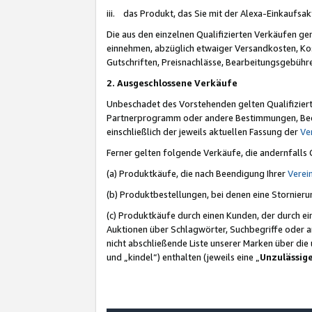
iii. das Produkt, das Sie mit der Alexa-Einkaufsa
Die aus den einzelnen Qualifizierten Verkäufen gen
einnehmen, abzüglich etwaiger Versandkosten, Ko
Gutschriften, Preisnachlässe, Bearbeitungsgebühr
2. Ausgeschlossene Verkäufe
Unbeschadet des Vorstehenden gelten Qualifiziert
Partnerprogramm oder andere Bestimmungen, Beding
einschließlich der jeweils aktuellen Fassung der
Ve
Ferner gelten folgende Verkäufe, die andernfalls
(a) Produktkäufe, die nach Beendigung Ihrer
Verei
(b) Produktbestellungen, bei denen eine Stornier
(c) Produktkäufe durch einen Kunden, der durch e
Auktionen über Schlagwörter, Suchbegriffe oder a
nicht abschließende Liste unserer Marken über di
und „kindel“) enthalten (jeweils eine „
Unzulässig