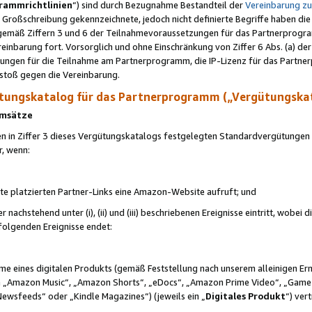
rammrichtlinien
“) sind durch Bezugnahme Bestandteil der
Vereinbarung z
Großschreibung gekennzeichnete, jedoch nicht definierte Begriffe haben die
 gemäß Ziffern 3 und 6 der Teilnahmevoraussetzungen für das Partnerprogram
nbarung fort. Vorsorglich und ohne Einschränkung von Ziffer 6 Abs. (a) der
ungen für die Teilnahme am Partnerprogramm, die IP-Lizenz für das Partner
rstoß gegen die Vereinbarung.
ungskatalog für das Partnerprogramm („Vergütungska
 Umsätze
n in Ziffer 3 dieses Vergütungskatalogs festgelegten Standardvergütungen v
r, wenn:
ite platzierten Partner-Links eine Amazon-Website aufruft; und
r nachstehend unter (i), (ii) und (iii) beschriebenen Ereignisse eintritt, wobe
 folgenden Ereignisse endet:
hme eines digitalen Produkts (gemäß Feststellung nach unserem alleinigen 
 „Amazon Music“, „Amazon Shorts“, „eDocs“, „Amazon Prime Video“, „Game
Newsfeeds“ oder „Kindle Magazines“) (jeweils ein „
Digitales Produkt
“) ver