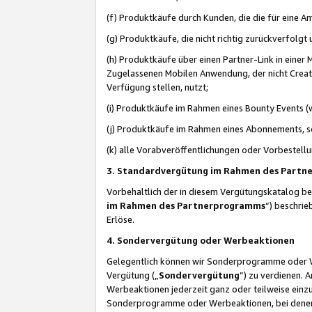
(f) Produktkäufe durch Kunden, die die für eine
(g) Produktkäufe, die nicht richtig zurückverfolg
(h) Produktkäufe über einen Partner-Link in einer
Zugelassenen Mobilen Anwendung, der nicht Creator
Verfügung stellen, nutzt;
(i) Produktkäufe im Rahmen eines Bounty Events (w
(j) Produktkäufe im Rahmen eines Abonnements, so
(k) alle Vorabveröffentlichungen oder Vorbestellu
3. Standardvergütung im Rahmen des Part
Vorbehaltlich der in diesem Vergütungskatalog b
im Rahmen des Partnerprogramms
“) beschri
Erlöse.
4. Sondervergütung oder Werbeaktionen
Gelegentlich können wir Sonderprogramme oder Wer
Vergütung („
Sondervergütung
”) zu verdienen. 
Werbeaktionen jederzeit ganz oder teilweise einz
Sonderprogramme oder Werbeaktionen, bei denen e