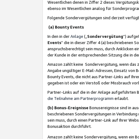
Wesentlichen denen in Ziffer 2 dieses Vergütung
ebenso im Wesentlichen analog für Sonderprogr
Folgende Sondervergütungen sind derzeit verfüg
(a) Bounty Events
In den in der
Anlage
(„
Sondervergütung
“) aufge
Events
“ die in dieser Ziffer 4 (a) beschriebenen 
anspruchsberechtigt sein muss, durch Anklicken ei
der Kunde in der entsprechenden Sitzung die in d
Amazon zahlt keine Sondervergütung, wenn das z
Angabe ungültiger E-Mail-Adressen, Einsatz von B
Bounty Events, die nicht aus Partner-Links auf Ihre
gegeben ist oder ein Verstoß oder Missbrauch vorl
Partner-Links auf die in der Anlage aufgeführte
die Teilnahme am Partnerprogramm
erlaubt.
(b) Bonus-Ereignisse
Bonusereignisse sind in au
beschriebenen Sondervergütungen in Verbindung m
sein muss, durch einen Partner-Link auf Ihrer We
Bonusaktion durchführt.
Amazon zahlt keine Sondervergütung, wenn ein Bon