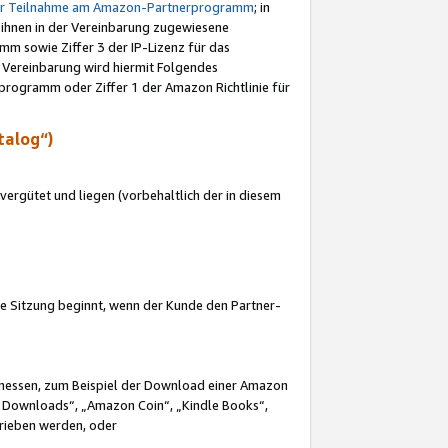
ur Teilnahme am Amazon-Partnerprogramm
; in
 ihnen in der Vereinbarung zugewiesene
m sowie Ziffer 3 der IP-Lizenz für das
 Vereinbarung wird hiermit Folgendes
programm oder Ziffer 1 der Amazon Richtlinie für
talog“)
ergütet und liegen (vorbehaltlich der in diesem
i die Sitzung beginnt, wenn der Kunde den Partner-
Ermessen, zum Beispiel der Download einer Amazon
 Downloads“, „Amazon Coin“, „Kindle Books“,
trieben werden, oder