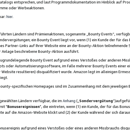
skatalogs entsprechen, und laut Programmdokumentation im Hinblick auf Pr
amme oder Werbeaktionen.
bar:
hier
.
führten Ländern sind Prämienaktionen, sogenannte „Bounty Events“, verfügb
Sondervergütungen; ein Bounty Event liegt vor, wenn (1) ein Kunde der für da
nes Partner-Links auf Ihrer Website eine an der Bounty-Aktion teilnehmende 
er Anlage beschriebene Bounty-Aktion ausführt.
ugrundeliegende Bounty Event aufgrund eines Verstoßes oder anderen Miss
ots oder Automatisierungssoftware, im Falle mehrerer Bounty Events einer e
r Website resultieren) disqualifiziert wurde. Amazon legt im alleinigen Ermess
iegt.
n Bounty-spezifischen Homepages sind im Zusammenhang mit dem jeweiligen
sgewählten Ländern verfügbar, die im
Anhang
(„
Sondervergütung
“)aufgefüh
it "
Bonusereignissen
", die eintreten, wenn (1) ein Kunde, der für das Bon
bsite auf die Amazon-Website klickt und (2) der Kunde während der sich dar
usereignis aufgrund eines Verstoßes oder eines anderen Missbrauchs disqua