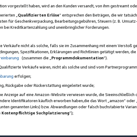
ktion vorgestellt haben, wird an den Kunden versandt, von ihm gestreamt od
erierten „
Qualifizierten Erlöse
“ entsprechen den Beträgen, die wir tatsäch
sten für Geschenkverpackung, Bearbeitungsgebühren, Steuern (z. B. Umsatz-
en bei Kreditkartenzahlung und uneinbringlicher Forderungen.
e Verkäufe nicht als solche, falls sie im Zusammenhang mit einem Verstoß 
ungen, Spezifikationen, Erklärungen und Richtlinien getätigt werden, die 
reinbarung
(zusammen die „
Programmdokumentation
“).
 Qualifizierte Verkäufe wären, nicht als solche und sind vom Partnerprogra
nbarung
erfolgen;
ung, Rückgabe oder Rückerstattung eingeleitet wurde;
ine Anzeige auf eine Amazon-Website verwiesen wurde, die Sieeinschließlich
ndere Identifikatoren käuflich erworben haben,die das Wort „amazon“ oder 
e unten genannten Links) bzw. Abwandlungen oder falsch buchstabierte Varia
e Kostenpflichtige Suchplatzierung
”);