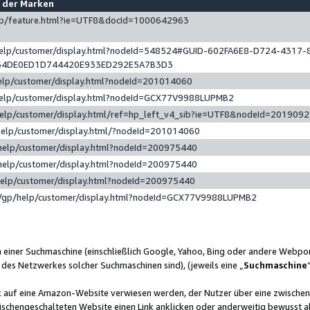
e der Marken
gp/feature.html?ie=UTF8&docId=1000642963
help/customer/display.html?nodeId=548524#GUID-602FA6E8-D724-4317-
64DE0ED1D744420E933ED292E5A7B3D3
elp/customer/display.html?nodeId=201014060
help/customer/display.html?nodeId=GCX77V9988LUPMB2
help/customer/display.html/ref=hp_left_v4_sib?ie=UTF8&nodeId=201909
help/customer/display.html/?nodeId=201014060
help/customer/display.html?nodeId=200975440
help/customer/display.html?nodeId=200975440
help/customer/display.html?nodeId=200975440
/gp/help/customer/display.html?nodeId=GCX77V9988LUPMB2
n einer Suchmaschine (einschließlich Google, Yahoo, Bing oder andere Webp
 des Netzwerkes solcher Suchmaschinen sind), (jeweils eine „
Suchmaschine
nk auf eine Amazon-Website verwiesen werden, der Nutzer über eine zwische
ischengeschalteten Website einen Link anklicken oder anderweitig bewusst a