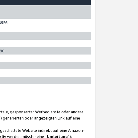
89F6-
280
ortale, gesponserter Werbedienste oder andere
“) generierten oder angezeigten Link auf eine
ngeschaltete Website indirekt auf eine Amazon-
ktiv werden müsste (eine „
Umleitung
“);