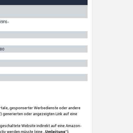
89F6-
280
ortale, gesponserter Werbedienste oder andere
“) generierten oder angezeigten Link auf eine
ngeschaltete Website indirekt auf eine Amazon-
ktiv werden müsste (eine „
Umleitung
“);