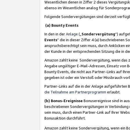
Wesentlichen denen in Ziffer 2 dieses Vergütung
ebenso im Wesentlichen analog für Sonderprogr
Folgende Sondervergütungen sind derzeit verfüg
(a) Bounty Events
In den in der
Anlage
(„
Sondervergütung
“) aufge
Events
“ die in dieser Ziffer 4 (a) beschriebenen 
anspruchsberechtigt sein muss, durch Anklicken ei
der Kunde in der entsprechenden Sitzung die in d
Amazon zahlt keine Sondervergütung, wenn das z
Angabe ungültiger E-Mail-Adressen, Einsatz von B
Bounty Events, die nicht aus Partner-Links auf Ihre
gegeben ist oder ein Verstoß oder Missbrauch vorl
Partner-Links auf die in der Anlage aufgeführte
die Teilnahme am Partnerprogramm
erlaubt.
(b) Bonus-Ereignisse
Bonusereignisse sind in au
beschriebenen Sondervergütungen in Verbindung m
sein muss, durch einen Partner-Link auf Ihrer We
Bonusaktion durchführt.
Amazon zahlt keine Sondervergütung, wenn ein Bon