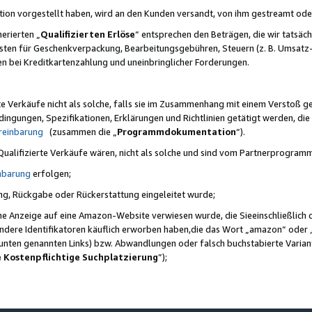
ktion vorgestellt haben, wird an den Kunden versandt, von ihm gestreamt od
erierten „
Qualifizierten Erlöse
“ entsprechen den Beträgen, die wir tatsäch
sten für Geschenkverpackung, Bearbeitungsgebühren, Steuern (z. B. Umsatz-
en bei Kreditkartenzahlung und uneinbringlicher Forderungen.
e Verkäufe nicht als solche, falls sie im Zusammenhang mit einem Verstoß 
ungen, Spezifikationen, Erklärungen und Richtlinien getätigt werden, die 
reinbarung
(zusammen die „
Programmdokumentation
“).
 Qualifizierte Verkäufe wären, nicht als solche und sind vom Partnerprogra
nbarung
erfolgen;
ung, Rückgabe oder Rückerstattung eingeleitet wurde;
ine Anzeige auf eine Amazon-Website verwiesen wurde, die Sieeinschließlich
ndere Identifikatoren käuflich erworben haben,die das Wort „amazon“ oder 
e unten genannten Links) bzw. Abwandlungen oder falsch buchstabierte Varia
e Kostenpflichtige Suchplatzierung
”);