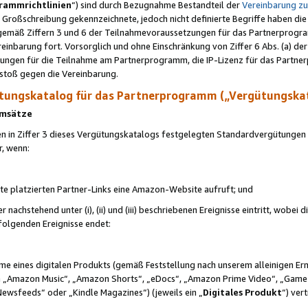
rammrichtlinien
“) sind durch Bezugnahme Bestandteil der
Vereinbarung z
Großschreibung gekennzeichnete, jedoch nicht definierte Begriffe haben die
 gemäß Ziffern 3 und 6 der Teilnahmevoraussetzungen für das Partnerprogram
nbarung fort. Vorsorglich und ohne Einschränkung von Ziffer 6 Abs. (a) der
ungen für die Teilnahme am Partnerprogramm, die IP-Lizenz für das Partner
rstoß gegen die Vereinbarung.
ungskatalog für das Partnerprogramm („Vergütungska
 Umsätze
n in Ziffer 3 dieses Vergütungskatalogs festgelegten Standardvergütungen v
r, wenn:
ite platzierten Partner-Links eine Amazon-Website aufruft; und
r nachstehend unter (i), (ii) und (iii) beschriebenen Ereignisse eintritt, wobe
 folgenden Ereignisse endet:
hme eines digitalen Produkts (gemäß Feststellung nach unserem alleinigen 
 „Amazon Music“, „Amazon Shorts“, „eDocs“, „Amazon Prime Video“, „Game
Newsfeeds“ oder „Kindle Magazines“) (jeweils ein „
Digitales Produkt
“) ver