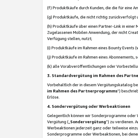
(f) Produktkäufe durch Kunden, die die für eine
(g) Produktkäufe, die nicht richtig zurückverfolg
(h) Produktkäufe über einen Partner-Link in einer
Zugelassenen Mobilen Anwendung, der nicht Creator
Verfügung stellen, nutzt;
(i) Produktkäufe im Rahmen eines Bounty Events (w
(j) Produktkäufe im Rahmen eines Abonnements, so
(k) alle Vorabveröffentlichungen oder Vorbestellu
3. Standardvergütung im Rahmen des Part
Vorbehaltlich der in diesem Vergütungskatalog b
im Rahmen des Partnerprogramms
“) beschri
Erlöse.
4. Sondervergütung oder Werbeaktionen
Gelegentlich können wir Sonderprogramme oder Wer
Vergütung („
Sondervergütung
”) zu verdienen. 
Werbeaktionen jederzeit ganz oder teilweise einz
Sonderprogramme oder Werbeaktionen, bei denen e