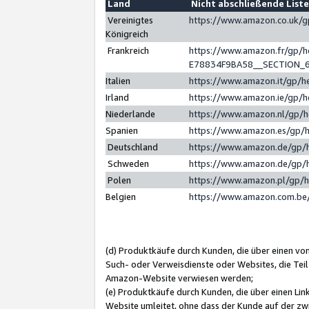
Land
Nicht abschließende List
Vereinigtes
https://www.amazon.co.uk/
Königreich
Frankreich
https://www.amazon.fr/gp/
E78834F9BA58__SECTION_
Italien
https://www.amazon.it/gp/h
Irland
https://www.amazon.ie/gp/
Niederlande
https://www.amazon.nl/gp/
Spanien
https://www.amazon.es/gp/
Deutschland
https://www.amazon.de/gp/
Schweden
https://www.amazon.de/gp/
Polen
https://www.amazon.pl/gp/
Belgien
https://www.amazon.com.be
(d) Produktkäufe durch Kunden, die über einen vo
Such- oder Verweisdienste oder Websites, die Teil
Amazon-Website verwiesen werden;
(e) Produktkäufe durch Kunden, die über einen Li
Website umleitet, ohne dass der Kunde auf der zw