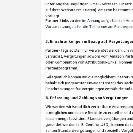
unter Angabe ungültiger E-Mail-Adressen, Einsatz
auf Ihrer Website resultieren). Amazon bestimmt i
vorliegt.
Partner-Links zu den im Anhang aufgeführten Hom
Voraussetzungen für die Teilnahme am Partnerp
5. Einschränkungen in Bezug auf Vergütunge
Partner-Tags sollten nur verwendet werden, um von 
versuchst, Vergütungen sowohl vom Amazon Partn
oder Kombination von Attributions-Links), könne
Partnerprogramm.
Gelegentlich können wir die Möglichkeit unsere
behält sich (ungeachtet etwaiger Fristen) das Rec
Einschränkungen für Vergütungen enthält die
Anla
6. Erfassung und Zahlung von Vergütungen
Wir werden wirtschaftlich vertretbare Anstrengu
ermöglichen und unsere Berichte zu erstellen und 
zusammengefasst sind. Standardvergütungen und s
gerundet werden (z. B. Cent für USD), können dazu
zahlen Standardvergütungen und spezielle Vergüt