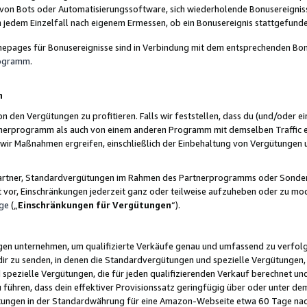
 von Bots oder Automatisierungssoftware, sich wiederholende Bonusereignisse
n jedem Einzelfall nach eigenem Ermessen, ob ein Bonusereignis stattgefund
epages für Bonusereignisse sind in Verbindung mit dem entsprechenden Bonu
rogramm
.
n
den Vergütungen zu profitieren. Falls wir feststellen, dass du (und/oder ein
erprogramm als auch von einem anderen Programm mit demselben Traffic ei
n wir Maßnahmen ergreifen, einschließlich der Einbehaltung von Vergütunge
r Partner, Standardvergütungen im Rahmen des Partnerprogramms oder Sonde
ht vor, Einschränkungen jederzeit ganz oder teilweise aufzuheben oder zu mod
ge
(„
Einschränkungen für Vergütungen
“).
ngen unternehmen, um qualifizierte Verkäufe genau und umfassend zu verfol
dir zu senden, in denen die Standardvergütungen und spezielle Vergütungen, 
pezielle Vergütungen, die für jeden qualifizierenden Verkauf berechnet un
 führen, dass dein effektiver Provisionssatz geringfügig über oder unter dem
ungen in der Standardwährung für eine Amazon-Webseite etwa 60 Tage nach