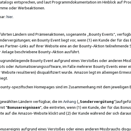
skatalogs entsprechen, und laut Programmdokumentation im Hinblick auf Pr
amme oder Werbeaktionen.
bar:
hier
.
führten Ländern sind Prämienaktionen, sogenannte „Bounty Events“, verfügb
Sondervergütungen; ein Bounty Event liegt vor, wenn (1) ein Kunde der für da
nes Partner-Links auf Ihrer Website eine an der Bounty-Aktion teilnehmende 
er Anlage beschriebene Bounty-Aktion ausführt.
ugrundeliegende Bounty Event aufgrund eines Verstoßes oder anderen Miss
ots oder Automatisierungssoftware, im Falle mehrerer Bounty Events einer e
r Website resultieren) disqualifiziert wurde. Amazon legt im alleinigen Ermess
iegt.
n Bounty-spezifischen Homepages sind im Zusammenhang mit dem jeweiligen
sgewählten Ländern verfügbar, die im
Anhang
(„
Sondervergütung
“)aufgefüh
it "
Bonusereignissen
", die eintreten, wenn (1) ein Kunde, der für das Bon
bsite auf die Amazon-Website klickt und (2) der Kunde während der sich dar
usereignis aufgrund eines Verstoßes oder eines anderen Missbrauchs disqua