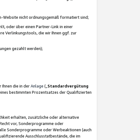
azon-Website nicht ordnungsgemäß formatiert sind;
, oder über einen Partner-Link in einer
e Verlinkungstools, die wir Ihnen ggf. zur
ütungen gezahlt werden);
 Ihnen die in der
Anlage
(„
Standardvergütung
ines bestimmten Prozentsatzes der Qualifizierten
eit erhalten, zusätzliche oder alternative
as Recht vor, Sonderprogramme oder
für alle Sonderprogramme oder Werbeaktionen (auch
lifizierende Ausschlusstatbestände, die im