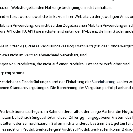
 Amazon-Website geltenden Nutzungsbedingungen nicht einhalten;
t und erfasst werden, weil die Links von Ihrer Website zu der jeweiligen Am
 Mobilen Anwendung, die nicht zu den Zugelassenen Mobilen Anwendungen zählt
s API oder PA API (wie nachstehend unter der IP-Lizenz definiert) oder ander
ie in Ziffer 4 (a) dieses Vergütungskatalogs definiert) (für das Sonderverg
weit nicht im Vertrag abweichend vereinbart, und
ngen von Produkten, die nicht auf einer Produkt-Listenseite verfügbar sind.
nerprogramms
eschriebenen Einschränkungen und der Einhaltung der
Vereinbarung
zahlen wir
ebenen Standardvergütungen. Die Berechnung der Vergütung erfolgt anhand e
beaktionen auflegen, im Rahmen derer alle oder einige Partner die Möglichk
Amazon behält sich (ungeachtet in dieser Ziffer ggf. angegebener Fristen) d
ustellen oder zu modifizieren. Sofern nichts anderes bestimmt ist, gelten 
s nicht um Produktverkäufe geht/nicht zu Produktverkäufen kommt) disqua