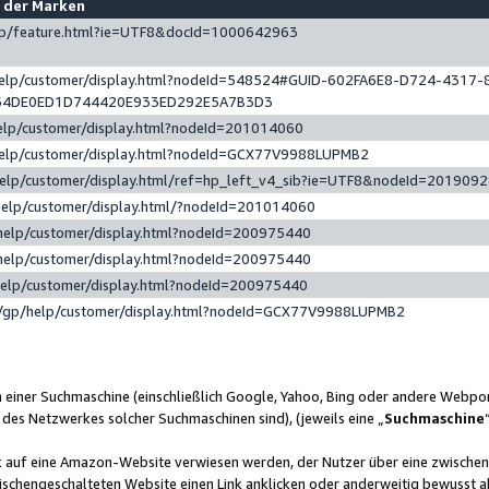
e der Marken
gp/feature.html?ie=UTF8&docId=1000642963
help/customer/display.html?nodeId=548524#GUID-602FA6E8-D724-4317-
64DE0ED1D744420E933ED292E5A7B3D3
elp/customer/display.html?nodeId=201014060
help/customer/display.html?nodeId=GCX77V9988LUPMB2
help/customer/display.html/ref=hp_left_v4_sib?ie=UTF8&nodeId=201909
help/customer/display.html/?nodeId=201014060
help/customer/display.html?nodeId=200975440
help/customer/display.html?nodeId=200975440
help/customer/display.html?nodeId=200975440
/gp/help/customer/display.html?nodeId=GCX77V9988LUPMB2
n einer Suchmaschine (einschließlich Google, Yahoo, Bing oder andere Webp
 des Netzwerkes solcher Suchmaschinen sind), (jeweils eine „
Suchmaschine
nk auf eine Amazon-Website verwiesen werden, der Nutzer über eine zwische
ischengeschalteten Website einen Link anklicken oder anderweitig bewusst a