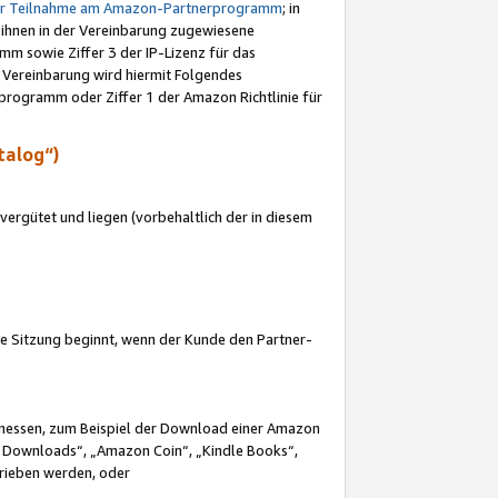
ur Teilnahme am Amazon-Partnerprogramm
; in
 ihnen in der Vereinbarung zugewiesene
m sowie Ziffer 3 der IP-Lizenz für das
 Vereinbarung wird hiermit Folgendes
programm oder Ziffer 1 der Amazon Richtlinie für
talog“)
ergütet und liegen (vorbehaltlich der in diesem
i die Sitzung beginnt, wenn der Kunde den Partner-
Ermessen, zum Beispiel der Download einer Amazon
 Downloads“, „Amazon Coin“, „Kindle Books“,
trieben werden, oder