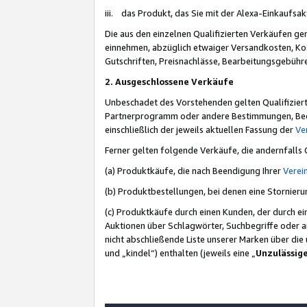
iii. das Produkt, das Sie mit der Alexa-Einkaufsa
Die aus den einzelnen Qualifizierten Verkäufen gen
einnehmen, abzüglich etwaiger Versandkosten, Ko
Gutschriften, Preisnachlässe, Bearbeitungsgebühr
2. Ausgeschlossene Verkäufe
Unbeschadet des Vorstehenden gelten Qualifiziert
Partnerprogramm oder andere Bestimmungen, Beding
einschließlich der jeweils aktuellen Fassung der
Ve
Ferner gelten folgende Verkäufe, die andernfalls
(a) Produktkäufe, die nach Beendigung Ihrer
Verei
(b) Produktbestellungen, bei denen eine Stornier
(c) Produktkäufe durch einen Kunden, der durch e
Auktionen über Schlagwörter, Suchbegriffe oder a
nicht abschließende Liste unserer Marken über di
und „kindel“) enthalten (jeweils eine „
Unzulässig