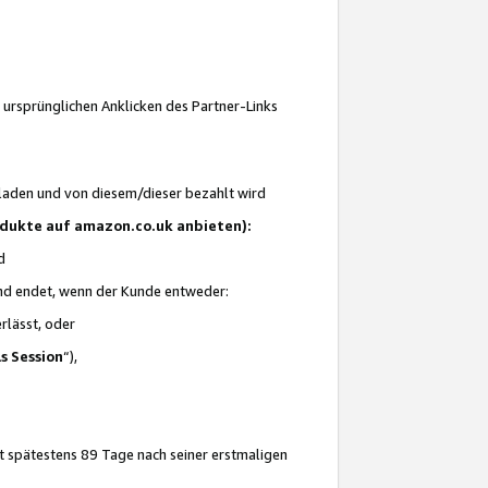
 ursprünglichen Anklicken des Partner-Links
laden und von diesem/dieser bezahlt wird
rodukte auf amazon.co.uk anbieten):
d
 und endet, wenn der Kunde entweder:
erlässt, oder
ls Session
“),
t spätestens 89 Tage nach seiner erstmaligen