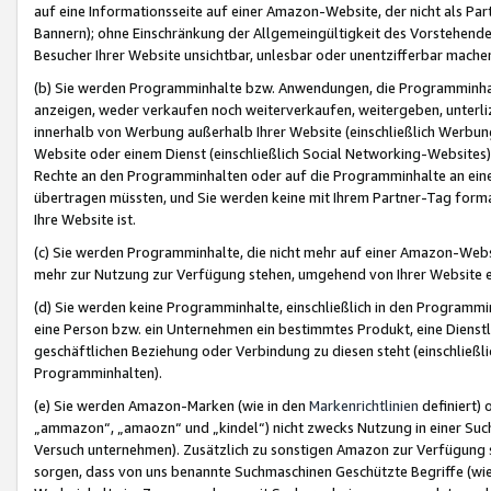
auf eine Informationsseite auf einer Amazon-Website, der nicht als Part
Bannern); ohne Einschränkung der Allgemeingültigkeit des Vorstehende
Besucher Ihrer Website unsichtbar, unlesbar oder unentzifferbar mache
(b) Sie werden Programminhalte bzw. Anwendungen, die Programminhalt
anzeigen, weder verkaufen noch weiterverkaufen, weitergeben, unterli
innerhalb von Werbung außerhalb Ihrer Website (einschließlich Werbun
Website oder einem Dienst (einschließlich Social Networking-Website
Rechte an den Programminhalten oder auf die Programminhalte an eine a
übertragen müssten, und Sie werden keine mit Ihrem Partner-Tag formati
Ihre Website ist.
(c) Sie werden Programminhalte, die nicht mehr auf einer Amazon-Websit
mehr zur Nutzung zur Verfügung stehen, umgehend von Ihrer Website e
(d) Sie werden keine Programminhalte, einschließlich in den Programmin
eine Person bzw. ein Unternehmen ein bestimmtes Produkt, eine Dienstle
geschäftlichen Beziehung oder Verbindung zu diesen steht (einschließli
Programminhalten).
(e) Sie werden Amazon-Marken (wie in den
Markenrichtlinien
definiert) 
„ammazon“, „amaozn“ und „kindel“) nicht zwecks Nutzung in einer Suc
Versuch unternehmen). Zusätzlich zu sonstigen Amazon zur Verfügung 
sorgen, dass von uns benannte Suchmaschinen Geschützte Begriffe (wie 