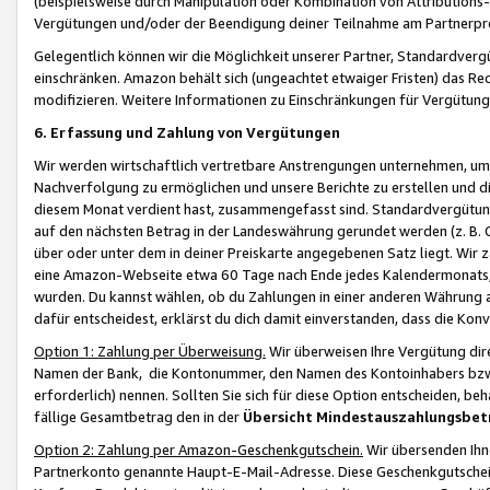
(beispielsweise durch Manipulation oder Kombination von Attributions-
Vergütungen und/oder der Beendigung deiner Teilnahme am Partnerp
Gelegentlich können wir die Möglichkeit unserer Partner, Standardv
einschränken. Amazon behält sich (ungeachtet etwaiger Fristen) das Re
modifizieren. Weitere Informationen zu Einschränkungen für Vergütung
6. Erfassung und Zahlung von Vergütungen
Wir werden wirtschaftlich vertretbare Anstrengungen unternehmen, um 
Nachverfolgung zu ermöglichen und unsere Berichte zu erstellen und di
diesem Monat verdient hast, zusammengefasst sind. Standardvergütung
auf den nächsten Betrag in der Landeswährung gerundet werden (z. B. C
über oder unter dem in deiner Preiskarte angegebenen Satz liegt. Wir
eine Amazon-Webseite etwa 60 Tage nach Ende jedes Kalendermonats, i
wurden. Du kannst wählen, ob du Zahlungen in einer anderen Währung
dafür entscheidest, erklärst du dich damit einverstanden, dass die K
Option 1: Zahlung per Überweisung.
Wir überweisen Ihre Vergütung dir
Namen der Bank, die Kontonummer, den Namen des Kontoinhabers bzw. a
erforderlich) nennen. Sollten Sie sich für diese Option entscheiden, be
fällige Gesamtbetrag den in der
Übersicht Mindestauszahlungsbet
Option 2: Zahlung per Amazon-Geschenkgutschein.
Wir übersenden Ihne
Partnerkonto genannte Haupt-E-Mail-Adresse. Diese Geschenkgutschei