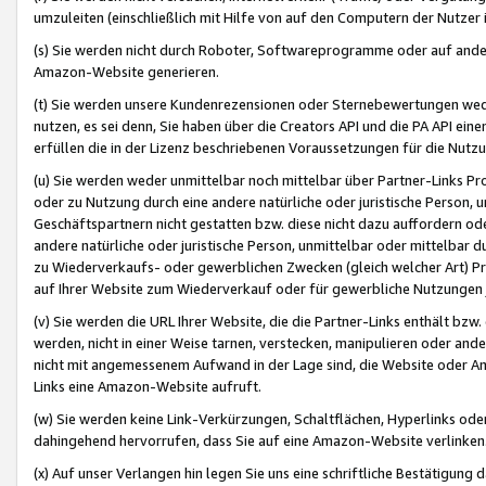
umzuleiten (einschließlich mit Hilfe von auf den Computern der Nutzer i
(s) Sie werden nicht durch Roboter, Softwareprogramme oder auf andere
Amazon-Website generieren.
(t) Sie werden unsere Kundenrezensionen oder Sternebewertungen wed
nutzen, es sei denn, Sie haben über die Creators API und die PA API e
erfüllen die in der Lizenz beschriebenen Voraussetzungen für die Nutzu
(u) Sie werden weder unmittelbar noch mittelbar über Partner-Links P
oder zu Nutzung durch eine andere natürliche oder juristische Person,
Geschäftspartnern nicht gestatten bzw. diese nicht dazu auffordern od
andere natürliche oder juristische Person, unmittelbar oder mittelbar
zu Wiederverkaufs- oder gewerblichen Zwecken (gleich welcher Art) 
auf Ihrer Website zum Wiederverkauf oder für gewerbliche Nutzungen 
(v) Sie werden die URL Ihrer Website, die die Partner-Links enthält b
werden, nicht in einer Weise tarnen, verstecken, manipulieren oder and
nicht mit angemessenem Aufwand in der Lage sind, die Website oder A
Links eine Amazon-Website aufruft.
(w) Sie werden keine Link-Verkürzungen, Schaltflächen, Hyperlinks ode
dahingehend hervorrufen, dass Sie auf eine Amazon-Website verlinken
(x) Auf unser Verlangen hin legen Sie uns eine schriftliche Bestätigung