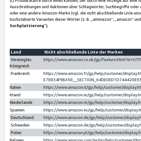
(c) Produktkäufe durch einen Kunden, der durch eine Anzeige auf eine 
Ausschreibungen und Auktionen über Schlagwörter, Suchbegriffe oder 
oder eine andere Amazon-Marke (vgl. die nicht abschließende Liste un
buchstabierte Varianten dieser Wörter (z. B. „ammazon“, „amaozn“ und „
Suchplatzierung
”);
Land
Nicht abschließende Liste der Marken
Vereinigtes
https://www.amazon.co.uk/gp/feature.html?ie=U
Königreich
Frankreich
https://www.amazon.fr/gp/help/customer/displa
E78834F9BA58__SECTION_64DE0ED1D744420E9
Italien
https://www.amazon.it/gp/help/customer/display
Irland
https://www.amazon.ie/gp/help/customer/displa
Niederlande
https://www.amazon.nl/gp/help/customer/display
Spanien
https://www.amazon.es/gp/help/customer/display
Deutschland
https://www.amazon.de/gp/help/customer/displa
Schweden
https://www.amazon.de/gp/help/customer/displa
Polen
https://www.amazon.pl/gp/help/customer/display
Belgien
https://www.amazon.com.be/gp/help/customer/d