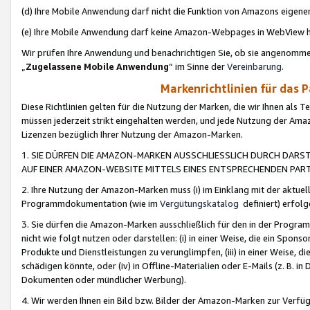
(d) Ihre Mobile Anwendung darf nicht die Funktion von Amazons eige
(e) Ihre Mobile Anwendung darf keine Amazon-Webpages in WebView 
Wir prüfen Ihre Anwendung und benachrichtigen Sie, ob sie angenomm
„
Zugelassene Mobile Anwendung
“ im Sinne der
Vereinbarung
.
Markenrichtlinien für das 
Diese Richtlinien gelten für die Nutzung der Marken, die wir Ihnen als 
müssen jederzeit strikt eingehalten werden, und jede Nutzung der Ama
Lizenzen bezüglich Ihrer Nutzung der Amazon-Marken.
1. SIE DÜRFEN DIE AMAZON-MARKEN AUSSCHLIESSLICH DURCH DARS
AUF EINER AMAZON-WEBSITE MITTELS EINES ENTSPRECHENDEN PART
2. Ihre Nutzung der Amazon-Marken muss (i) im Einklang mit der aktuells
Programmdokumentation (wie im
Vergütungskatalog
definiert) erfolg
3. Sie dürfen die Amazon-Marken ausschließlich für den in der Progr
nicht wie folgt nutzen oder darstellen: (i) in einer Weise, die ein Spo
Produkte und Dienstleistungen zu verunglimpfen, (iii) in einer Weise
schädigen könnte, oder (iv) in Offline-Materialien oder E-Mails (z. B.
Dokumenten oder mündlicher Werbung).
4. Wir werden Ihnen ein Bild bzw. Bilder der Amazon-Marken zur Verfüg