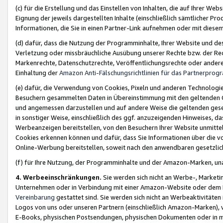
(c) für die Erstellung und das Einstellen von Inhalten, die auf Ihrer We
Eignung der jeweils dargestellten Inhalte (einschließlich sämtlicher 
Informationen, die Sie in einen Partner-Link aufnehmen oder mit diese
(d) dafür, dass die Nutzung der Programminhalte, Ihrer Website und des 
Verletzung oder missbräuchliche Ausübung unserer Rechte bzw. der Recht
Markenrechte, Datenschutzrechte, Veröffentlichungsrechte oder anderer
Einhaltung der
Amazon Anti-Fälschungsrichtlinien für das Partnerpro
(e) dafür, die Verwendung von Cookies, Pixeln und anderen Technologien
Besuchern gesammelten Daten in Übereinstimmung mit den geltenden Ge
und angemessen darzustellen und auf andere Weise die geltenden geset
in sonstiger Weise, einschließlich des ggf. anzuzeigenden Hinweises, d
Werbeanzeigen bereitstellen, von den Besuchern Ihrer Website unmitte
Cookies erkennen können und dafür, dass Sie Informationen über die v
Online-Werbung bereitstellen, soweit nach den anwendbaren gesetzlic
(f) für Ihre Nutzung, der Programminhalte und der Amazon-Marken, u
4. Werbeeinschränkungen.
Sie werden sich nicht an Werbe-, Market
Unternehmen oder in Verbindung mit einer Amazon-Website oder dem Pa
Vereinbarung
gestattet sind. Sie werden sich nicht an Werbeaktivitäten
Logos von uns oder unseren Partnern (einschließlich Amazon-Marken), 
E-Books, physischen Postsendungen, physischen Dokumenten oder in 