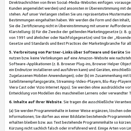
Direktnachrichten von Ihren Social-Media-Websites einfügen. vorausg
Kunden angemeldet werden) und ansonsten in Übereinstimmung mit der
stehen. Auf unser Verlangen stellen Sie uns repräsentative Mustermater
Bestimmungen eingehalten haben. Wir werden die Form und den Inhalt, di
Sie die Zertifizierung nicht in Übereinstimmung mit unserer Aufforderu
Klarstellung: (i) Für die Zwecke der geltenden Marketinggesetze (z. 
von 1991 und ähnlicher oder Nachfolgegesetze) sind Sie der „Absender“ j
Gesetze und Standards und Best Practices der Marketingbranche für 
5. Verbreitung von Partner-Links über Software und Geräte
Sie
nutzen bzw. keine Verlinkungen auf eine Amazon-Website wie nachsteh
Software-Applikationen (z. B. Browser Plug-ins, Browser Helper Objec
ein Endnutzer installieren und ausführen kann) und Geräten, einschlie
Zugelassenen Mobilen Anwendungen); oder (b) im Zusammenhang mit bzw.
Satellitenempfangsgeräte, Streaming-Video-Playern, Blu-Ray-Playern 
Viera Cast oder Vizio Internet Apps). Sie werden ohne ausdrückliche v
Entwicklung von Modellen des maschinellen Lernens oder verwandter 
6. Inhalte auf Ihrer Website
. Sie tragen die ausschließliche Verantwo
(a) Sie werden Programminhalte in keiner Weise ergänzen, löschen oder
Informationen; Sie dürfen aus einer Bilddatei bestehende Programminhal
erhalten bleiben bzw. aus Text bestehende Programminhalte so kürzen, 
Kürzung nicht sachlich falsch oder irreführend wird. Einige Arten von L