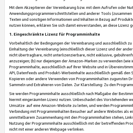
Mit dem Akzeptieren der Vereinbarung bzw. mit dem Aufrufen oder Nutz
Anwendungsprogrammierschnittstellen und anderer Tools (zusammen die
Texten und sonstigen Informationen und Inhalten in Bezug auf Produkte
nutzen können, erklären Sie sich damit einverstanden, an diese Lizenz 
1. Eingeschränkte Lizenz für Programminhalte
Vorbehaltlich der Bedingungen der Vereinbarung und ausschließlich z
Einhaltung der Vereinbarung (einschließlich dieser Lizenz und der ande
nicht übertragbare, nicht unterlizenzierbare, nicht exklusive, gebühren
anzuzeigen; (b) nur diejenigen der Amazon-Marken zu verwenden (wie in 
Programminhalte, ausschließlich auf Ihrer Website und in Übereinstimmu
API, Datenfeeds und Produkt-Werbeinhalte ausschließlich gemäß den Spe
Kopieren oder andere Verwenden von Programminhalten zugunsten Dri
Sammeln und Extrahieren von Daten. Zur Klarstellung: Zu den Program
Sie werden Programminhalte ausschließlich nach Maßgabe der Besti
hiermit eingeräumten Lizenz nutzen. Unbeschadet des Vorstehenden we
Umsätze auf eine Amazon-Website zu leiten, und werden Programminhal
Verbindung mit Programminhalten Besucher auf andere Websites als ein
unmittelbarem Zusammenhang mit den Programminhalten stehen, Links z
Nutzung der Programminhalte ausschließlich mit der betreffenden Pr
nicht mit einer anderen Webpage verlinken.