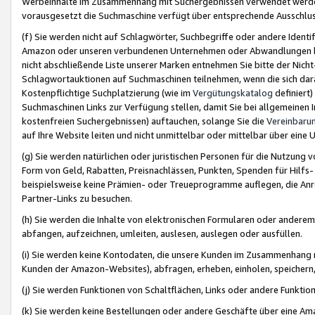
Werbeinhalte im Zusammenhang mit Suchergebnissen verwendet werden,
vorausgesetzt die Suchmaschine verfügt über entsprechende Ausschlu
(f) Sie werden nicht auf Schlagwörter, Suchbegriffe oder andere Ident
Amazon oder unseren verbundenen Unternehmen oder Abwandlungen bzw
nicht abschließende Liste unserer Marken entnehmen Sie bitte der Nich
Schlagwortauktionen auf Suchmaschinen teilnehmen, wenn die sich da
Kostenpflichtige Suchplatzierung (wie im
Vergütungskatalog
definiert
Suchmaschinen Links zur Verfügung stellen, damit Sie bei allgemeinen I
kostenfreien Suchergebnissen) auftauchen, solange Sie die
Vereinbaru
auf Ihre Website leiten und nicht unmittelbar oder mittelbar über eine
(g) Sie werden natürlichen oder juristischen Personen für die Nutzung 
Form von Geld, Rabatten, Preisnachlässen, Punkten, Spenden für Hilfs
beispielsweise keine Prämien- oder Treueprogramme auflegen, die Anrei
Partner-Links zu besuchen.
(h) Sie werden die Inhalte von elektronischen Formularen oder anderem M
abfangen, aufzeichnen, umleiten, auslesen, auslegen oder ausfüllen.
(i) Sie werden keine Kontodaten, die unsere Kunden im Zusammenhang 
Kunden der Amazon-Websites), abfragen, erheben, einholen, speichern,
(j) Sie werden Funktionen von Schaltflächen, Links oder andere Funkti
(k) Sie werden keine Bestellungen oder andere Geschäfte über eine Ama