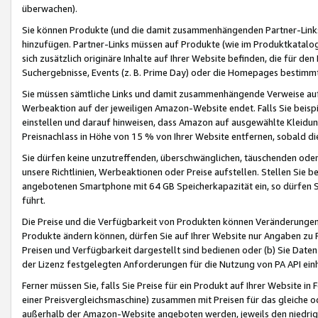
überwachen).
Sie können Produkte (und die damit zusammenhängenden Partner-Links)
hinzufügen. Partner-Links müssen auf Produkte (wie im Produktkatalog de
sich zusätzlich originäre Inhalte auf Ihrer Website befinden, die für 
Suchergebnisse, Events (z. B. Prime Day) oder die Homepages bestimmte
Sie müssen sämtliche Links und damit zusammenhängende Verweise auf z
Werbeaktion auf der jeweiligen Amazon-Website endet. Falls Sie beisp
einstellen und darauf hinweisen, dass Amazon auf ausgewählte Kleidun
Preisnachlass in Höhe von 15 % von Ihrer Website entfernen, sobald di
Sie dürfen keine unzutreffenden, überschwänglichen, täuschenden od
unsere Richtlinien, Werbeaktionen oder Preise aufstellen. Stellen Sie 
angebotenen Smartphone mit 64 GB Speicherkapazität ein, so dürfen S
führt.
Die Preise und die Verfügbarkeit von Produkten können Veränderungen 
Produkte ändern können, dürfen Sie auf Ihrer Website nur Angaben zu P
Preisen und Verfügbarkeit dargestellt sind bedienen oder (b) Sie Daten
der Lizenz festgelegten Anforderungen für die Nutzung von PA API einh
Ferner müssen Sie, falls Sie Preise für ein Produkt auf Ihrer Website in 
einer Preisvergleichsmaschine) zusammen mit Preisen für das gleiche o
außerhalb der Amazon-Website angeboten werden, jeweils den niedrigst