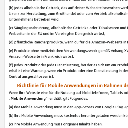
(b) jedes alkoholische Getränk, das auf deiner Webseite beworben wird
Lizenz zur Herstellung, zum Großhandel oder zum Vertrieb alkoholisch
Unternehmens betrieben wird,
(c) Säuglingsnahruhrung, alkoholische Getränke oder Tabakwaren und E
Webseiten in der EU und im Vereinigten Königreich wirbst,
(d) pflanzliche Raucherprodukte, wenn du für die Amazon-Webseite in B
(e) Produkte ohne medizinischen Verwendungszweck gemäß Anhang XVI 
Amazon-Webseite in Frankreich wirbst,
(f) jedes Produkt oder jede Dienstleistung, bei der es sich um ein Prod
erhältst eine Warnung, wenn ein Produkt oder eine Dienstleistung in de
Central ausgeschlossen ist.
Richtlinie für Mobile Anwendungen im Rahmen de
Wenn Ihre Website eine für die Nutzung auf Mobiltelefonen, Tablets 
„
Mobile Anwendung
“) enthält, gilt Folgendes:
(a) Ihre Mobile Anwendung muss in den App-Stores von Google Play, A
(b) Ihre Mobile Anwendung muss kostenlos heruntergeladen werden könn
(c) Ihre Mobile Anwendung muss originäre Inhalte haben,