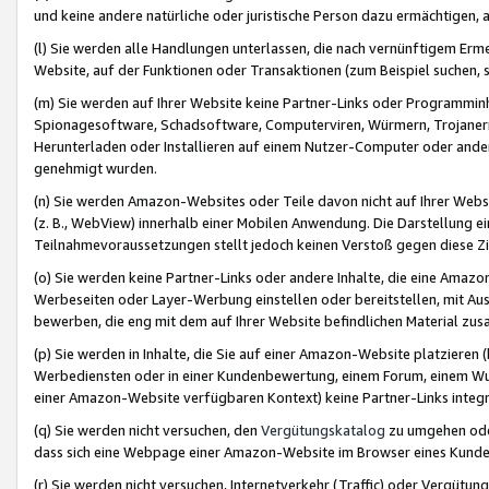
und keine andere natürliche oder juristische Person dazu ermächtigen, a
(l) Sie werden alle Handlungen unterlassen, die nach vernünftigem Erme
Website, auf der Funktionen oder Transaktionen (zum Beispiel suchen, s
(m) Sie werden auf Ihrer Website keine Partner-Links oder Programmin
Spionagesoftware, Schadsoftware, Computerviren, Würmern, Trojaner
Herunterladen oder Installieren auf einem Nutzer-Computer oder ande
genehmigt wurden.
(n) Sie werden Amazon-Websites oder Teile davon nicht auf Ihrer Websi
(z. B., WebView) innerhalb einer Mobilen Anwendung. Die Darstellung ein
Teilnahmevoraussetzungen stellt jedoch keinen Verstoß gegen diese Zif
(o) Sie werden keine Partner-Links oder andere Inhalte, die eine Am
Werbeseiten oder Layer-Werbung einstellen oder bereitstellen, mit Au
bewerben, die eng mit dem auf Ihrer Website befindlichen Material z
(p) Sie werden in Inhalte, die Sie auf einer Amazon-Website platzier
Werbediensten oder in einer Kundenbewertung, einem Forum, einem Wun
einer Amazon-Website verfügbaren Kontext) keine Partner-Links integr
(q) Sie werden nicht versuchen, den
Vergütungskatalog
zu umgehen oder
dass sich eine Webpage einer Amazon-Website im Browser eines Kunden 
(r) Sie werden nicht versuchen, Internetverkehr (Traffic) oder Vergü