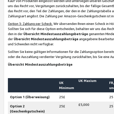
Kauf von Produkten eingelöst werden und unterliegen unseren Geschäf
uns das Recht vor, Vergütungen zurückzuhalten, bis der fällige Gesamt
das Recht vor, den Teil der Zahlungen, der den in der Zahlungstabelle 
Zahlungsart angibst. Die Zahlung per Amazon-Geschenkgutschein ist in
Option 3: Zahlung per Scheck.
Wir übersenden Ihnen einen Scheck in Höh
Sollten Sie sich für diese Option entscheiden, behalten wir uns das Rec
den in der
Übersicht Mindestauszahlungsbeträge
genannten Mindest
der
Übersicht Mindestauszahlungsbeträge
angegebene Bearbeitung
und Schweden nicht verfügbar.
Sollten Sie keine gültigen Informationen für die Zahlungsoption bereit
oder die Auszahlung verdienter Vergütung zurückhalten, bis Sie eine A
Übersicht Mindestauszahlungsbeträge
UK Maxium
UK
FR,
Minimum
un
Option 1 (Überweisung)
25£
25
£5,000
Option 2
25£
25
(Geschenkgutschein)