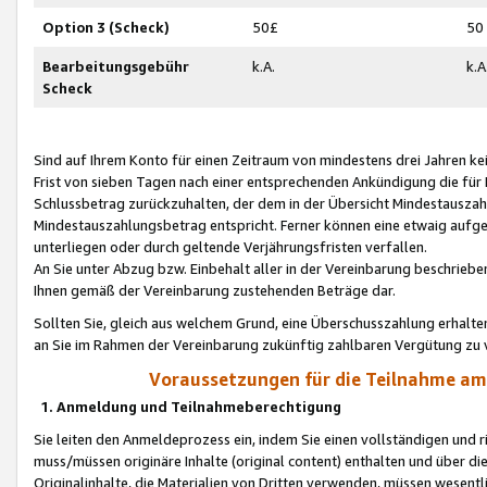
Option 3 (Scheck)
50£
50
Bearbeitungsgebühr
k.A.
k.A
Scheck
Sind auf Ihrem Konto für einen Zeitraum von mindestens drei Jahren kein
Frist von sieben Tagen nach einer entsprechenden Ankündigung die für
Schlussbetrag zurückzuhalten, der dem in der Übersicht Mindestausz
Mindestauszahlungsbetrag entspricht. Ferner können eine etwaig aufg
unterliegen oder durch geltende Verjährungsfristen verfallen.
An Sie unter Abzug bzw. Einbehalt aller in der Vereinbarung beschrieb
Ihnen gemäß der Vereinbarung zustehenden Beträge dar.
Sollten Sie, gleich aus welchem Grund, eine Überschusszahlung erhalte
an Sie im Rahmen der Vereinbarung zukünftig zahlbaren Vergütung zu 
Voraussetzungen für die Teilnahme a
1. Anmeldung und Teilnahmeberechtigung
Sie leiten den Anmeldeprozess ein, indem Sie einen vollständigen und 
muss/müssen originäre Inhalte (original content) enthalten und über d
Originalinhalte, die Materialien von Dritten verwenden, müssen wese