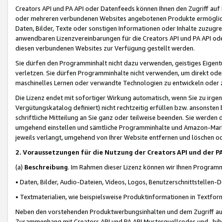
Creators API und PA API oder Datenfeeds können Ihnen den Zugriff auf D
oder mehreren verbundenen Websites angebotenen Produkte ermögliche
Daten, Bilder, Texte oder sonstigen Informationen oder Inhalte zuzugre
anwendbaren Lizenzvereinbarungen für die Creators API und PA API od
diesen verbundenen Websites zur Verfügung gestellt werden.
Sie dürfen den Programminhalt nicht dazu verwenden, geistiges Eigent
verletzen. Sie dürfen Programminhalte nicht verwenden, um direkt ode
maschinelles Lernen oder verwandte Technologien zu entwickeln oder zu
Die Lizenz endet mit sofortiger Wirkung automatisch, wenn Sie zu irg
Vergütungskatalog definiert) nicht rechtzeitig erfüllen bzw. ansonsten
schriftliche Mitteilung an Sie ganz oder teilweise beenden. Sie werden
umgehend einstellen und sämtliche Programminhalte und Amazon-Marke
jeweils verlangt, umgehend von Ihrer Website entfernen und löschen od
2. Voraussetzungen für die Nutzung der Creators API und der P
(a)
Beschreibung
. Im Rahmen dieser Lizenz können wir Ihnen Programmi
• Daten, Bilder, Audio-Dateien, Videos, Logos, Benutzerschnittstellen-
• Textmaterialien, wie beispielsweise Produktinformationen in Textfor
Neben den vorstehenden Produktwerbungsinhalten und dem Zugriff auf 
Zusammenhang mit Creators API und PA API Musterquellcodes und -bibli