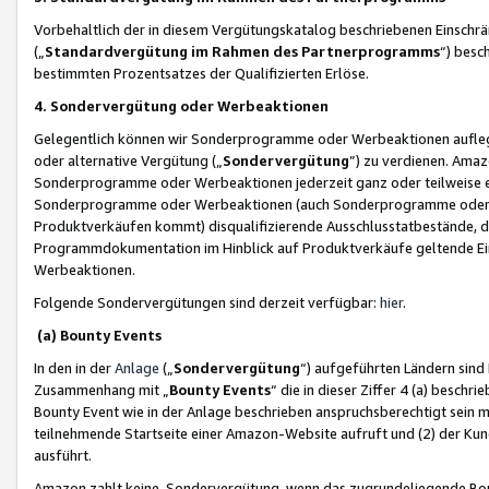
Vorbehaltlich der in diesem Vergütungskatalog beschriebenen Einschr
(„
Standardvergütung im Rahmen des Partnerprogramms
“) besc
bestimmten Prozentsatzes der Qualifizierten Erlöse.
4. Sondervergütung oder Werbeaktionen
Gelegentlich können wir Sonderprogramme oder Werbeaktionen auflegen,
oder alternative Vergütung („
Sondervergütung
”) zu verdienen. Amazo
Sonderprogramme oder Werbeaktionen jederzeit ganz oder teilweise einz
Sonderprogramme oder Werbeaktionen (auch Sonderprogramme oder We
Produktverkäufen kommt) disqualifizierende Ausschlusstatbestände, di
Programmdokumentation im Hinblick auf Produktverkäufe geltende E
Werbeaktionen.
Folgende Sondervergütungen sind derzeit verfügbar:
hier
.
(a) Bounty Events
In den in der
Anlage
(„
Sondervergütung
“) aufgeführten Ländern sind
Zusammenhang mit „
Bounty Events
“ die in dieser Ziffer 4 (a) besch
Bounty Event wie in der Anlage beschrieben anspruchsberechtigt sein mu
teilnehmende Startseite einer Amazon-Website aufruft und (2) der Kun
ausführt.
Amazon zahlt keine Sondervergütung, wenn das zugrundeliegende Boun