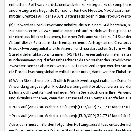
enthaltene Software zurückzuentwickeln, zu zerlegen, zu dekompilier
andere zugrunde liegende Komponenten (wie Modelle, Modellparameter
mit der Creators API, der PA API, Datenfeeds oder in den Produkt Werb
(h) Sie werden Produktwerbungsinhalte, die aus einem Bild bestehen, ni
Zeitraum von bis zu 24 Stunden einen Link auf Produktwerbungsinhalte
die nicht aus Bildern bestehen, für einen Zeitraum von bis zu 24 Stund
Ablauf dieses Zeitraums durch entsprechende Anfrage an die Creators 
Produktwerbungsinhalte aktualisieren und neu darstellen. Sofern wir Ih
Standardidentifikationsnummern (ASINs) für einen unbestimmten Zeitra
Kundenanwendung, dürfen unbeschadet des Vorstehenden Produktwerbu
Zwischenspeicher abgelegt werden. Auf unser Verlangen werden Sie un
die Produktwerbungsinhalte enthält oder nutzt, damit wir Ihre Einhalt
(i) Wenn Sie seltener als stündlich Produktwerbungsinhalte aus Datenfe
Anwendung angezeigten Produktwerbungsinhalte aktualisieren, werden 
Datums-/Uhrzeitstempel einfügen. Wenn Sie jedoch die in Ihrer Anwe
und aktualisiert haben, kann der Datumsteil des Stempels entfallen. Dies
• Preis auf [Amazon-Website einfügen]: [EUR/GBP] 32,77 (Stand 07.01.
• Preis auf [Amazon-Website einfügen]: [EUR/GBP] 32,77 (Stand 14:11 
Außerdem müssen Sie den folgenden Haftungsausschluss entweder neb
ein Pop-up-Fenster, ein Pop-up-Skript oder ein sonstiges vergleichba