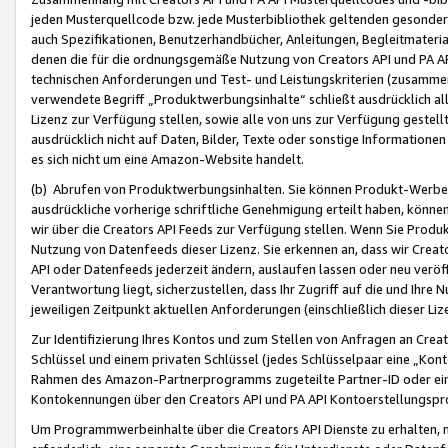
jeden Musterquellcode bzw. jede Musterbibliothek geltenden gesonder
auch Spezifikationen, Benutzerhandbücher, Anleitungen, Begleitmaterial
denen die für die ordnungsgemäße Nutzung von Creators API und PA A
technischen Anforderungen und Test- und Leistungskriterien (zusammen
verwendete Begriff „Produktwerbungsinhalte“ schließt ausdrücklich al
Lizenz zur Verfügung stellen, sowie alle von uns zur Verfügung gestel
ausdrücklich nicht auf Daten, Bilder, Texte oder sonstige Informatione
es sich nicht um eine Amazon-Website handelt.
(b) Abrufen von Produktwerbungsinhalten. Sie können Produkt-Werbein
ausdrückliche vorherige schriftliche Genehmigung erteilt haben, könn
wir über die Creators API Feeds zur Verfügung stellen. Wenn Sie Produk
Nutzung von Datenfeeds dieser Lizenz. Sie erkennen an, dass wir Creat
API oder Datenfeeds jederzeit ändern, auslaufen lassen oder neu veröffe
Verantwortung liegt, sicherzustellen, dass Ihr Zugriff auf die und Ihr
jeweiligen Zeitpunkt aktuellen Anforderungen (einschließlich dieser Liz
Zur Identifizierung Ihres Kontos und zum Stellen von Anfragen an Crea
Schlüssel und einem privaten Schlüssel (jedes Schlüsselpaar eine „Kon
Rahmen des Amazon-Partnerprogramms zugeteilte Partner-ID oder ein
Kontokennungen über den Creators API und PA API Kontoerstellungspro
Um Programmwerbeinhalte über die Creators API Dienste zu erhalten, m