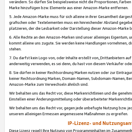
verändern. So dürfen Sie beispielsweise nicht die Proportionen, Farb
Marke hinzufügen bzw. Elemente aus einer Amazon-Marke entfernen.
5. Jede Amazon-Marke muss für sich alleine in ihrer Gesamtheit darge
grafischen oder Textelementen muss ein hinreichender Abstand gegebe
platzieren, der die Lesbarkeit oder Darstellung dieser Amazon-Marke b
6. Alle Rechte an den Amazon-Marken sind unser alleiniges Eigentum, 
kommt alleine uns zugute. Sie werden keine Handlungen vornehmen, 
stehen.
7. Du darfst kein Logo von, oder Inhalte erstellt von,
Drittanbietern au
anderweitig verwenden, es sei denn, du hast von diesem Verkäufer oder
8. Sie dürfen in keiner Rechtsordnung Marken nutzen oder zur Eintragu
keiner Rechtsordnung Marken, Domain-Namen, Subdomain-Namen, Benu
Amazon-Marke zum Verwechseln ähnlich sind.
Wir behalten uns das Recht vor, diese Markenrichtlinien und die gene
Einstellen einer Änderungsmitteilung oder überarbeiteter Markenricht
Wir behalten uns das Recht vor, gegen jede unbefugte Nutzung bzw. jede 
unserem alleinigen Ermessen angemessene Maßnahmen zu ergreifen.
IP-Lizenz- und Nutzungsan
Diese Lizenz regelt Ihre Nutzung von Programminhalten im Zusammen