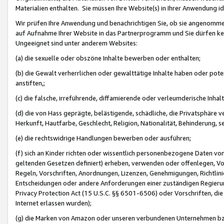
Materialien enthalten. Sie müssen Ihre Website(s) in Ihrer Anwendung ide
Wir prüfen Ihre Anwendung und benachrichtigen Sie, ob sie angenommen
auf Aufnahme Ihrer Website in das Partnerprogramm und Sie dürfen kei
Ungeeignet sind unter anderem Websites:
(a) die sexuelle oder obszöne Inhalte bewerben oder enthalten;
(b) die Gewalt verherrlichen oder gewalttätige Inhalte haben oder pot
anstiften,;
(c) die falsche, irreführende, diffamierende oder verleumderische Inha
(d) die von Hass geprägte, belästigende, schädliche, die Privatsphäre v
Herkunft, Hautfarbe, Geschlecht, Religion, Nationalität, Behinderung, 
(e) die rechtswidrige Handlungen bewerben oder ausführen;
(f) sich an Kinder richten oder wissentlich personenbezogene Daten vo
geltenden Gesetzen definiert) erheben, verwenden oder offenlegen, Vo
Regeln, Vorschriften, Anordnungen, Lizenzen, Genehmigungen, Richtlini
Entscheidungen oder andere Anforderungen einer zuständigen Regierung
Privacy Protection Act (15 U.S.C. §§ 6501-6506) oder Vorschriften, di
Internet erlassen wurden);
(g) die Marken von Amazon oder unseren verbundenen Unternehmen b