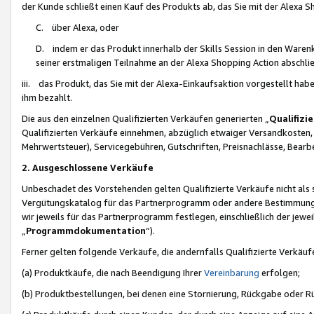
der Kunde schließt einen Kauf des Produkts ab, das Sie mit der Alexa 
C. über Alexa, oder
D. indem er das Produkt innerhalb der Skills Session in den Waren
seiner erstmaligen Teilnahme an der Alexa Shopping Action abschlie
iii. das Produkt, das Sie mit der Alexa-Einkaufsaktion vorgestellt ha
ihm bezahlt.
Die aus den einzelnen Qualifizierten Verkäufen generierten „
Qualifizi
Qualifizierten Verkäufe einnehmen, abzüglich etwaiger Versandkosten
Mehrwertsteuer), Servicegebühren, Gutschriften, Preisnachlässe, Bear
2. Ausgeschlossene Verkäufe
Unbeschadet des Vorstehenden gelten Qualifizierte Verkäufe nicht als
Vergütungskatalog für das Partnerprogramm oder andere Bestimmungen,
wir jeweils für das Partnerprogramm festlegen, einschließlich der jewe
„
Programmdokumentation
“).
Ferner gelten folgende Verkäufe, die andernfalls Qualifizierte Verkä
(a) Produktkäufe, die nach Beendigung Ihrer
Vereinbarung
erfolgen;
(b) Produktbestellungen, bei denen eine Stornierung, Rückgabe oder R