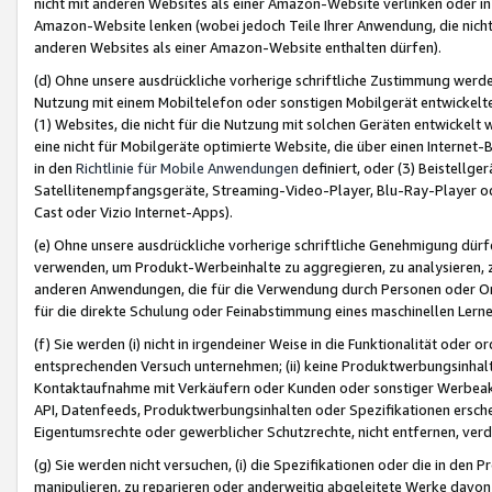
nicht mit anderen Websites als einer Amazon-Website verlinken oder i
Amazon-Website lenken (wobei jedoch Teile Ihrer Anwendung, die nich
anderen Websites als einer Amazon-Website enthalten dürfen).
(d) Ohne unsere ausdrückliche vorherige schriftliche Zustimmung werd
Nutzung mit einem Mobiltelefon oder sonstigen Mobilgerät entwickelt
(1) Websites, die nicht für die Nutzung mit solchen Geräten entwickelt
eine nicht für Mobilgeräte optimierte Website, die über einen Interne
in den
Richtlinie für Mobile Anwendungen
definiert, oder (3) Beistellge
Satellitenempfangsgeräte, Streaming-Video-Player, Blu-Ray-Player ode
Cast oder Vizio Internet-Apps).
(e) Ohne unsere ausdrückliche vorherige schriftliche Genehmigung dürfe
verwenden, um Produkt-Werbeinhalte zu aggregieren, zu analysieren, 
anderen Anwendungen, die für die Verwendung durch Personen oder Or
für die direkte Schulung oder Feinabstimmung eines maschinellen Lern
(f) Sie werden (i) nicht in irgendeiner Weise in die Funktionalität ode
entsprechenden Versuch unternehmen; (ii) keine Produktwerbungsinha
Kontaktaufnahme mit Verkäufern oder Kunden oder sonstiger Werbeaktiv
API, Datenfeeds, Produktwerbungsinhalten oder Spezifikationen erschei
Eigentumsrechte oder gewerblicher Schutzrechte, nicht entfernen, verd
(g) Sie werden nicht versuchen, (i) die Spezifikationen oder die in de
manipulieren, zu reparieren oder anderweitig abgeleitete Werke davon z