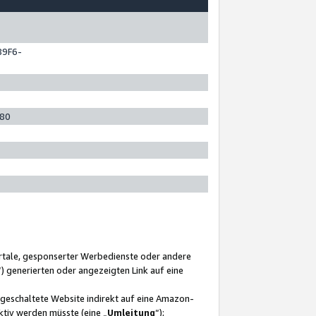
89F6-
280
ortale, gesponserter Werbedienste oder andere
“) generierten oder angezeigten Link auf eine
ngeschaltete Website indirekt auf eine Amazon-
ktiv werden müsste (eine „
Umleitung
“);