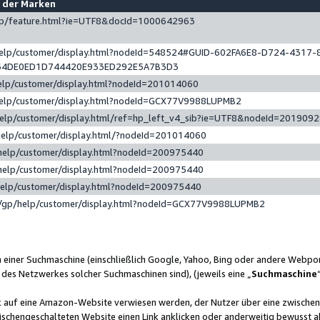
e der Marken
gp/feature.html?ie=UTF8&docId=1000642963
help/customer/display.html?nodeId=548524#GUID-602FA6E8-D724-4317-
64DE0ED1D744420E933ED292E5A7B3D3
elp/customer/display.html?nodeId=201014060
help/customer/display.html?nodeId=GCX77V9988LUPMB2
help/customer/display.html/ref=hp_left_v4_sib?ie=UTF8&nodeId=201909
help/customer/display.html/?nodeId=201014060
help/customer/display.html?nodeId=200975440
help/customer/display.html?nodeId=200975440
help/customer/display.html?nodeId=200975440
/gp/help/customer/display.html?nodeId=GCX77V9988LUPMB2
n einer Suchmaschine (einschließlich Google, Yahoo, Bing oder andere Webp
 des Netzwerkes solcher Suchmaschinen sind), (jeweils eine „
Suchmaschine
nk auf eine Amazon-Website verwiesen werden, der Nutzer über eine zwische
ischengeschalteten Website einen Link anklicken oder anderweitig bewusst a