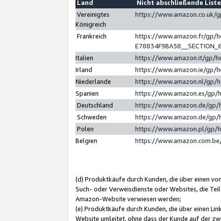
Land
Nicht abschließende List
Vereinigtes
https://www.amazon.co.uk/
Königreich
Frankreich
https://www.amazon.fr/gp/
E78834F9BA58__SECTION_
Italien
https://www.amazon.it/gp/h
Irland
https://www.amazon.ie/gp/
Niederlande
https://www.amazon.nl/gp/
Spanien
https://www.amazon.es/gp/
Deutschland
https://www.amazon.de/gp/
Schweden
https://www.amazon.de/gp/
Polen
https://www.amazon.pl/gp/
Belgien
https://www.amazon.com.be
(d) Produktkäufe durch Kunden, die über einen vo
Such- oder Verweisdienste oder Websites, die Teil
Amazon-Website verwiesen werden;
(e) Produktkäufe durch Kunden, die über einen Li
Website umleitet, ohne dass der Kunde auf der zw