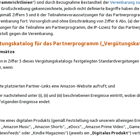
rammrichtlinien
“) sind durch Bezugnahme Bestandteil der
Vereinbarung z
Großschreibung gekennzeichnete, jedoch nicht definierte Begriffe haben die
 gemäß Ziffern 3 und 6 der Teilnahmevoraussetzungen für das Partnerprogram
nbarung fort. Vorsorglich und ohne Einschränkung von Ziffer 6 Abs. (a) der
ungen für die Teilnahme am Partnerprogramm, die IP-Lizenz für das Partner
rstoß gegen die Vereinbarung.
ungskatalog für das Partnerprogramm („Vergütungska
 Umsätze
n in Ziffer 3 dieses Vergütungskatalogs festgelegten Standardvergütungen v
r, wenn:
ite platzierten Partner-Links eine Amazon-Website aufruft; und
r nachstehend unter (i), (ii) und (iii) beschriebenen Ereignisse eintritt, wobe
 folgenden Ereignisse endet:
hme eines digitalen Produkts (gemäß Feststellung nach unserem alleinigen 
 „Amazon Music“, „Amazon Shorts“, „eDocs“, „Amazon Prime Video“, „Game
Newsfeeds“ oder „Kindle Magazines“) (jeweils ein „
Digitales Produkt
“) ver