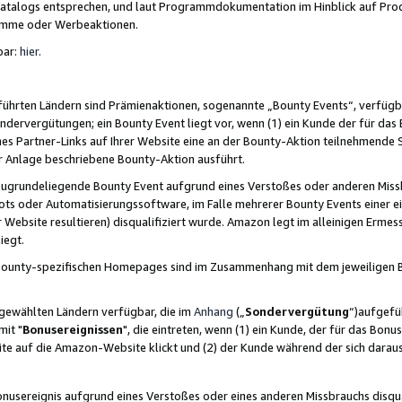
skatalogs entsprechen, und laut Programmdokumentation im Hinblick auf Pr
amme oder Werbeaktionen.
bar:
hier
.
führten Ländern sind Prämienaktionen, sogenannte „Bounty Events“, verfügb
Sondervergütungen; ein Bounty Event liegt vor, wenn (1) ein Kunde der für da
nes Partner-Links auf Ihrer Website eine an der Bounty-Aktion teilnehmende 
er Anlage beschriebene Bounty-Aktion ausführt.
ugrundeliegende Bounty Event aufgrund eines Verstoßes oder anderen Miss
ots oder Automatisierungssoftware, im Falle mehrerer Bounty Events einer e
r Website resultieren) disqualifiziert wurde. Amazon legt im alleinigen Ermess
iegt.
n Bounty-spezifischen Homepages sind im Zusammenhang mit dem jeweiligen
sgewählten Ländern verfügbar, die im
Anhang
(„
Sondervergütung
“)aufgefüh
it "
Bonusereignissen
", die eintreten, wenn (1) ein Kunde, der für das Bon
bsite auf die Amazon-Website klickt und (2) der Kunde während der sich dar
usereignis aufgrund eines Verstoßes oder eines anderen Missbrauchs disqua