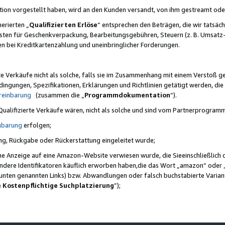
ktion vorgestellt haben, wird an den Kunden versandt, von ihm gestreamt od
erierten „
Qualifizierten Erlöse
“ entsprechen den Beträgen, die wir tatsäch
sten für Geschenkverpackung, Bearbeitungsgebühren, Steuern (z. B. Umsatz-
en bei Kreditkartenzahlung und uneinbringlicher Forderungen.
e Verkäufe nicht als solche, falls sie im Zusammenhang mit einem Verstoß 
ungen, Spezifikationen, Erklärungen und Richtlinien getätigt werden, die 
reinbarung
(zusammen die „
Programmdokumentation
“).
 Qualifizierte Verkäufe wären, nicht als solche und sind vom Partnerprogra
nbarung
erfolgen;
ung, Rückgabe oder Rückerstattung eingeleitet wurde;
ine Anzeige auf eine Amazon-Website verwiesen wurde, die Sieeinschließlich
ndere Identifikatoren käuflich erworben haben,die das Wort „amazon“ oder 
e unten genannten Links) bzw. Abwandlungen oder falsch buchstabierte Varia
e Kostenpflichtige Suchplatzierung
”);