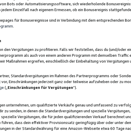
 von Bots oder Automatisierungssoftware, sich wiederholende Bonusereignisse
n jedem Einzelfall nach eigenem Ermessen, ob ein Bonusereignis stattgefund
epages für Bonusereignisse sind in Verbindung mit dem entsprechenden Bonu
rogramm
.
n
den Vergütungen zu profitieren. Falls wir feststellen, dass du (und/oder ein
erprogramm als auch von einem anderen Programm mit demselben Traffic ei
n wir Maßnahmen ergreifen, einschließlich der Einbehaltung von Vergütunge
r Partner, Standardvergütungen im Rahmen des Partnerprogramms oder Sonde
ht vor, Einschränkungen jederzeit ganz oder teilweise aufzuheben oder zu mod
ge
(„
Einschränkungen für Vergütungen
“).
ngen unternehmen, um qualifizierte Verkäufe genau und umfassend zu verfol
dir zu senden, in denen die Standardvergütungen und spezielle Vergütungen, 
pezielle Vergütungen, die für jeden qualifizierenden Verkauf berechnet un
 führen, dass dein effektiver Provisionssatz geringfügig über oder unter dem
ungen in der Standardwährung für eine Amazon-Webseite etwa 60 Tage nach