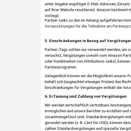
unter Angabe ungültiger E-Mail-Adressen, Einsatz
auf Ihrer Website resultieren). Amazon bestimmt i
vorliegt.
Partner-Links zu den im Anhang aufgeführten Hom
Voraussetzungen für die Teilnahme am Partnerp
5. Einschränkungen in Bezug auf Vergütunge
Partner-Tags sollten nur verwendet werden, um von 
versuchst, Vergütungen sowohl vom Amazon Partn
oder Kombination von Attributions-Links), könne
Partnerprogramm.
Gelegentlich können wir die Möglichkeit unsere
behält sich (ungeachtet etwaiger Fristen) das Rec
Einschränkungen für Vergütungen enthält die
Anla
6. Erfassung und Zahlung von Vergütungen
Wir werden wirtschaftlich vertretbare Anstrengu
ermöglichen und unsere Berichte zu erstellen und 
zusammengefasst sind. Standardvergütungen und s
gerundet werden (z. B. Cent für USD), können dazu
zahlen Standardvergütungen und spezielle Vergüt