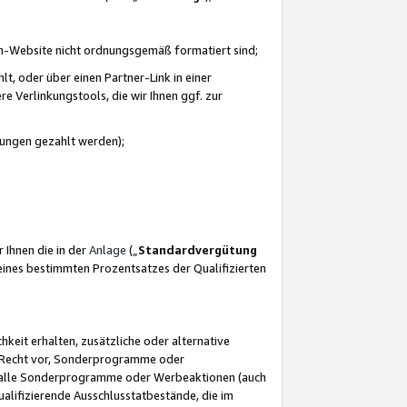
azon-Website nicht ordnungsgemäß formatiert sind;
, oder über einen Partner-Link in einer
e Verlinkungstools, die wir Ihnen ggf. zur
ütungen gezahlt werden);
 Ihnen die in der
Anlage
(„
Standardvergütung
ines bestimmten Prozentsatzes der Qualifizierten
eit erhalten, zusätzliche oder alternative
as Recht vor, Sonderprogramme oder
für alle Sonderprogramme oder Werbeaktionen (auch
lifizierende Ausschlusstatbestände, die im