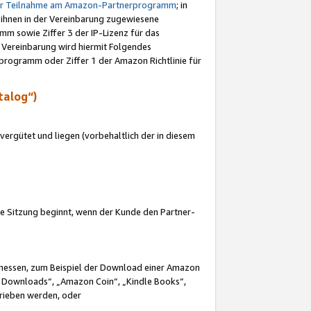
ur Teilnahme am Amazon-Partnerprogramm
; in
 ihnen in der Vereinbarung zugewiesene
m sowie Ziffer 3 der IP-Lizenz für das
 Vereinbarung wird hiermit Folgendes
programm oder Ziffer 1 der Amazon Richtlinie für
talog“)
ergütet und liegen (vorbehaltlich der in diesem
i die Sitzung beginnt, wenn der Kunde den Partner-
Ermessen, zum Beispiel der Download einer Amazon
 Downloads“, „Amazon Coin“, „Kindle Books“,
trieben werden, oder