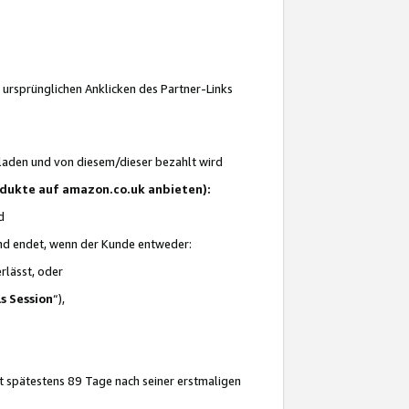
 ursprünglichen Anklicken des Partner-Links
laden und von diesem/dieser bezahlt wird
rodukte auf amazon.co.uk anbieten):
d
 und endet, wenn der Kunde entweder:
erlässt, oder
ls Session
“),
t spätestens 89 Tage nach seiner erstmaligen