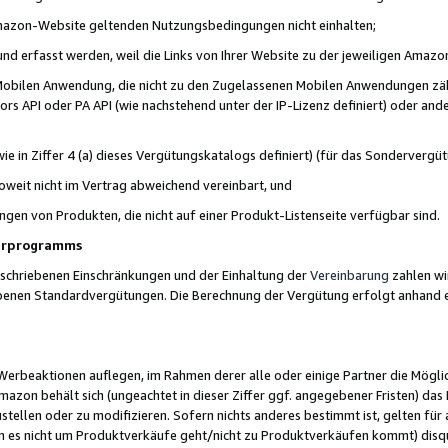
 Amazon-Website geltenden Nutzungsbedingungen nicht einhalten;
t und erfasst werden, weil die Links von Ihrer Website zu der jeweiligen Am
 Mobilen Anwendung, die nicht zu den Zugelassenen Mobilen Anwendungen zählt
s API oder PA API (wie nachstehend unter der IP-Lizenz definiert) oder ander
ie in Ziffer 4 (a) dieses Vergütungskatalogs definiert) (für das Sonderverg
weit nicht im Vertrag abweichend vereinbart, und
ngen von Produkten, die nicht auf einer Produkt-Listenseite verfügbar sind.
nerprogramms
eschriebenen Einschränkungen und der Einhaltung der
Vereinbarung
zahlen wir
ebenen Standardvergütungen. Die Berechnung der Vergütung erfolgt anhand e
beaktionen auflegen, im Rahmen derer alle oder einige Partner die Möglichk
Amazon behält sich (ungeachtet in dieser Ziffer ggf. angegebener Fristen) d
ustellen oder zu modifizieren. Sofern nichts anderes bestimmt ist, gelten 
s nicht um Produktverkäufe geht/nicht zu Produktverkäufen kommt) disqua