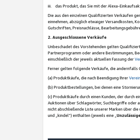
iii. das Produkt, das Sie mit der Alexa-Einkaufsa
Die aus den einzelnen Qualifizierten Verkäufen gen
einnehmen, abzüglich etwaiger Versandkosten, Ko
Gutschriften, Preisnachlässe, Bearbeitungsgebühr
2. Ausgeschlossene Verkäufe
Unbeschadet des Vorstehenden gelten Qualifiziert
Partnerprogramm oder andere Bestimmungen, Beding
einschließlich der jeweils aktuellen Fassung der
Ve
Ferner gelten folgende Verkäufe, die andernfalls
(a) Produktkäufe, die nach Beendigung Ihrer
Verei
(b) Produktbestellungen, bei denen eine Stornier
(c) Produktkäufe durch einen Kunden, der durch e
Auktionen über Schlagwörter, Suchbegriffe oder a
nicht abschließende Liste unserer Marken über di
und „kindel“) enthalten (jeweils eine „
Unzulässig