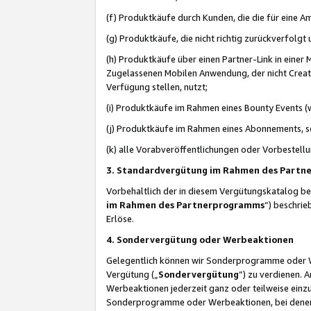
(f) Produktkäufe durch Kunden, die die für eine
(g) Produktkäufe, die nicht richtig zurückverfolg
(h) Produktkäufe über einen Partner-Link in einer
Zugelassenen Mobilen Anwendung, der nicht Creator
Verfügung stellen, nutzt;
(i) Produktkäufe im Rahmen eines Bounty Events (w
(j) Produktkäufe im Rahmen eines Abonnements, so
(k) alle Vorabveröffentlichungen oder Vorbestellu
3. Standardvergütung im Rahmen des Part
Vorbehaltlich der in diesem Vergütungskatalog b
im Rahmen des Partnerprogramms
“) beschri
Erlöse.
4. Sondervergütung oder Werbeaktionen
Gelegentlich können wir Sonderprogramme oder Wer
Vergütung („
Sondervergütung
”) zu verdienen. 
Werbeaktionen jederzeit ganz oder teilweise einz
Sonderprogramme oder Werbeaktionen, bei denen e