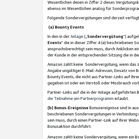
Wesentlichen denen in Ziffer 2 dieses Vergütung
ebenso im Wesentlichen analog für Sonderprogr
Folgende Sondervergütungen sind derzeit verfüg
(a) Bounty Events
In den in der
Anlage
(„
Sondervergütung
“) aufge
Events
“ die in dieser Ziffer 4 (a) beschriebenen 
anspruchsberechtigt sein muss, durch Anklicken ei
der Kunde in der entsprechenden Sitzung die in d
Amazon zahlt keine Sondervergütung, wenn das z
Angabe ungültiger E-Mail-Adressen, Einsatz von B
Bounty Events, die nicht aus Partner-Links auf Ihre
gegeben ist oder ein Verstoß oder Missbrauch vorl
Partner-Links auf die in der Anlage aufgeführte
die Teilnahme am Partnerprogramm
erlaubt.
(b) Bonus-Ereignisse
Bonusereignisse sind in au
beschriebenen Sondervergütungen in Verbindung m
sein muss, durch einen Partner-Link auf Ihrer We
Bonusaktion durchführt.
Amazon zahlt keine Sondervergütung, wenn ein Bon