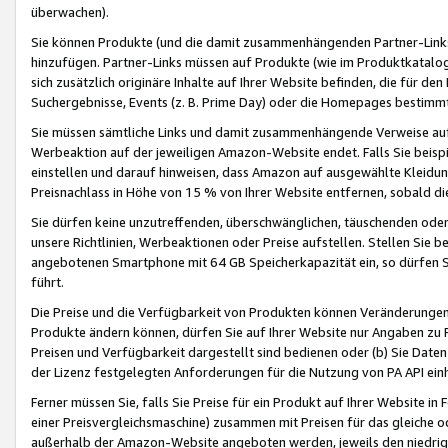
überwachen).
Sie können Produkte (und die damit zusammenhängenden Partner-Links)
hinzufügen. Partner-Links müssen auf Produkte (wie im Produktkatalog de
sich zusätzlich originäre Inhalte auf Ihrer Website befinden, die für 
Suchergebnisse, Events (z. B. Prime Day) oder die Homepages bestimmte
Sie müssen sämtliche Links und damit zusammenhängende Verweise auf z
Werbeaktion auf der jeweiligen Amazon-Website endet. Falls Sie beisp
einstellen und darauf hinweisen, dass Amazon auf ausgewählte Kleidun
Preisnachlass in Höhe von 15 % von Ihrer Website entfernen, sobald di
Sie dürfen keine unzutreffenden, überschwänglichen, täuschenden od
unsere Richtlinien, Werbeaktionen oder Preise aufstellen. Stellen Sie 
angebotenen Smartphone mit 64 GB Speicherkapazität ein, so dürfen S
führt.
Die Preise und die Verfügbarkeit von Produkten können Veränderungen 
Produkte ändern können, dürfen Sie auf Ihrer Website nur Angaben zu P
Preisen und Verfügbarkeit dargestellt sind bedienen oder (b) Sie Daten
der Lizenz festgelegten Anforderungen für die Nutzung von PA API einh
Ferner müssen Sie, falls Sie Preise für ein Produkt auf Ihrer Website in 
einer Preisvergleichsmaschine) zusammen mit Preisen für das gleiche o
außerhalb der Amazon-Website angeboten werden, jeweils den niedrigst