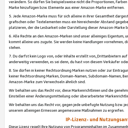
verändern. So dürfen Sie beispielsweise nicht die Proportionen, Farb
Marke hinzufügen bzw. Elemente aus einer Amazon-Marke entfernen.
5. Jede Amazon-Marke muss für sich alleine in ihrer Gesamtheit darge
grafischen oder Textelementen muss ein hinreichender Abstand gegebe
platzieren, der die Lesbarkeit oder Darstellung dieser Amazon-Marke b
6. Alle Rechte an den Amazon-Marken sind unser alleiniges Eigentum, 
kommt alleine uns zugute. Sie werden keine Handlungen vornehmen, 
stehen.
7. Du darfst kein Logo von, oder Inhalte erstellt von,
Drittanbietern au
anderweitig verwenden, es sei denn, du hast von diesem Verkäufer oder
8. Sie dürfen in keiner Rechtsordnung Marken nutzen oder zur Eintragu
keiner Rechtsordnung Marken, Domain-Namen, Subdomain-Namen, Benu
Amazon-Marke zum Verwechseln ähnlich sind.
Wir behalten uns das Recht vor, diese Markenrichtlinien und die gene
Einstellen einer Änderungsmitteilung oder überarbeiteter Markenricht
Wir behalten uns das Recht vor, gegen jede unbefugte Nutzung bzw. jede 
unserem alleinigen Ermessen angemessene Maßnahmen zu ergreifen.
IP-Lizenz- und Nutzungsan
Diese Lizenz regelt Ihre Nutzung von Programminhalten im Zusammen