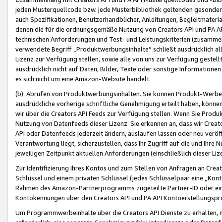
jeden Musterquellcode bzw. jede Musterbibliothek geltenden gesonder
auch Spezifikationen, Benutzerhandbücher, Anleitungen, Begleitmaterial
denen die für die ordnungsgemäße Nutzung von Creators API und PA A
technischen Anforderungen und Test- und Leistungskriterien (zusammen
verwendete Begriff „Produktwerbungsinhalte“ schließt ausdrücklich al
Lizenz zur Verfügung stellen, sowie alle von uns zur Verfügung gestel
ausdrücklich nicht auf Daten, Bilder, Texte oder sonstige Informatione
es sich nicht um eine Amazon-Website handelt.
(b) Abrufen von Produktwerbungsinhalten. Sie können Produkt-Werbein
ausdrückliche vorherige schriftliche Genehmigung erteilt haben, könn
wir über die Creators API Feeds zur Verfügung stellen. Wenn Sie Produk
Nutzung von Datenfeeds dieser Lizenz. Sie erkennen an, dass wir Creat
API oder Datenfeeds jederzeit ändern, auslaufen lassen oder neu veröffe
Verantwortung liegt, sicherzustellen, dass Ihr Zugriff auf die und Ihr
jeweiligen Zeitpunkt aktuellen Anforderungen (einschließlich dieser Liz
Zur Identifizierung Ihres Kontos und zum Stellen von Anfragen an Crea
Schlüssel und einem privaten Schlüssel (jedes Schlüsselpaar eine „Kon
Rahmen des Amazon-Partnerprogramms zugeteilte Partner-ID oder ein
Kontokennungen über den Creators API und PA API Kontoerstellungspro
Um Programmwerbeinhalte über die Creators API Dienste zu erhalten, m