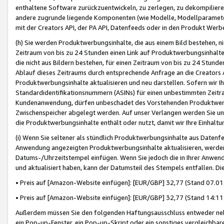
enthaltene Software zurückzuentwickeln, zu zerlegen, zu dekompilier
andere zugrunde liegende Komponenten (wie Modelle, Modellparameter
mit der Creators API, der PA API, Datenfeeds oder in den Produkt Werb
(h) Sie werden Produktwerbungsinhalte, die aus einem Bild bestehen, ni
Zeitraum von bis zu 24 Stunden einen Link auf Produktwerbungsinhalte
die nicht aus Bildern bestehen, für einen Zeitraum von bis zu 24 Stund
Ablauf dieses Zeitraums durch entsprechende Anfrage an die Creators 
Produktwerbungsinhalte aktualisieren und neu darstellen. Sofern wir Ih
Standardidentifikationsnummern (ASINs) für einen unbestimmten Zeitra
Kundenanwendung, dürfen unbeschadet des Vorstehenden Produktwerbu
Zwischenspeicher abgelegt werden. Auf unser Verlangen werden Sie un
die Produktwerbungsinhalte enthält oder nutzt, damit wir Ihre Einhalt
(i) Wenn Sie seltener als stündlich Produktwerbungsinhalte aus Datenfe
Anwendung angezeigten Produktwerbungsinhalte aktualisieren, werden 
Datums-/Uhrzeitstempel einfügen. Wenn Sie jedoch die in Ihrer Anwe
und aktualisiert haben, kann der Datumsteil des Stempels entfallen. Dies
• Preis auf [Amazon-Website einfügen]: [EUR/GBP] 32,77 (Stand 07.01.
• Preis auf [Amazon-Website einfügen]: [EUR/GBP] 32,77 (Stand 14:11 
Außerdem müssen Sie den folgenden Haftungsausschluss entweder neb
ein Pop-up-Fenster, ein Pop-up-Skript oder ein sonstiges vergleichba