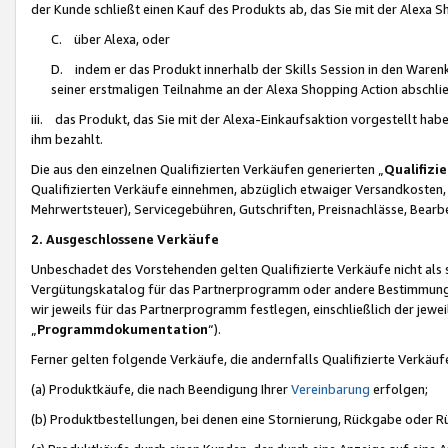
der Kunde schließt einen Kauf des Produkts ab, das Sie mit der Alexa 
C. über Alexa, oder
D. indem er das Produkt innerhalb der Skills Session in den Waren
seiner erstmaligen Teilnahme an der Alexa Shopping Action abschlie
iii. das Produkt, das Sie mit der Alexa-Einkaufsaktion vorgestellt ha
ihm bezahlt.
Die aus den einzelnen Qualifizierten Verkäufen generierten „
Qualifizi
Qualifizierten Verkäufe einnehmen, abzüglich etwaiger Versandkosten
Mehrwertsteuer), Servicegebühren, Gutschriften, Preisnachlässe, Bear
2. Ausgeschlossene Verkäufe
Unbeschadet des Vorstehenden gelten Qualifizierte Verkäufe nicht als
Vergütungskatalog für das Partnerprogramm oder andere Bestimmungen,
wir jeweils für das Partnerprogramm festlegen, einschließlich der jewe
„
Programmdokumentation
“).
Ferner gelten folgende Verkäufe, die andernfalls Qualifizierte Verkä
(a) Produktkäufe, die nach Beendigung Ihrer
Vereinbarung
erfolgen;
(b) Produktbestellungen, bei denen eine Stornierung, Rückgabe oder R