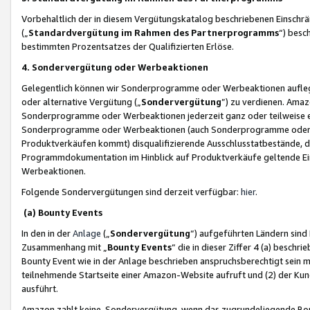
Vorbehaltlich der in diesem Vergütungskatalog beschriebenen Einschr
(„
Standardvergütung im Rahmen des Partnerprogramms
“) besc
bestimmten Prozentsatzes der Qualifizierten Erlöse.
4. Sondervergütung oder Werbeaktionen
Gelegentlich können wir Sonderprogramme oder Werbeaktionen auflegen,
oder alternative Vergütung („
Sondervergütung
”) zu verdienen. Amazo
Sonderprogramme oder Werbeaktionen jederzeit ganz oder teilweise einz
Sonderprogramme oder Werbeaktionen (auch Sonderprogramme oder We
Produktverkäufen kommt) disqualifizierende Ausschlusstatbestände, di
Programmdokumentation im Hinblick auf Produktverkäufe geltende E
Werbeaktionen.
Folgende Sondervergütungen sind derzeit verfügbar:
hier
.
(a) Bounty Events
In den in der
Anlage
(„
Sondervergütung
“) aufgeführten Ländern sind
Zusammenhang mit „
Bounty Events
“ die in dieser Ziffer 4 (a) besch
Bounty Event wie in der Anlage beschrieben anspruchsberechtigt sein mu
teilnehmende Startseite einer Amazon-Website aufruft und (2) der Kun
ausführt.
Amazon zahlt keine Sondervergütung, wenn das zugrundeliegende Boun