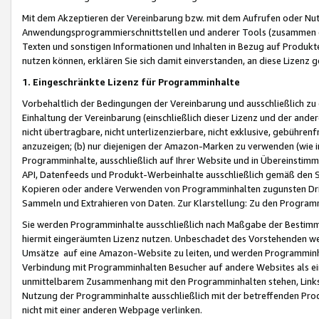
Mit dem Akzeptieren der Vereinbarung bzw. mit dem Aufrufen oder Nutz
Anwendungsprogrammierschnittstellen und anderer Tools (zusammen die
Texten und sonstigen Informationen und Inhalten in Bezug auf Produkte
nutzen können, erklären Sie sich damit einverstanden, an diese Lizenz 
1. Eingeschränkte Lizenz für Programminhalte
Vorbehaltlich der Bedingungen der Vereinbarung und ausschließlich z
Einhaltung der Vereinbarung (einschließlich dieser Lizenz und der ande
nicht übertragbare, nicht unterlizenzierbare, nicht exklusive, gebühren
anzuzeigen; (b) nur diejenigen der Amazon-Marken zu verwenden (wie in 
Programminhalte, ausschließlich auf Ihrer Website und in Übereinstimmu
API, Datenfeeds und Produkt-Werbeinhalte ausschließlich gemäß den Spe
Kopieren oder andere Verwenden von Programminhalten zugunsten Dri
Sammeln und Extrahieren von Daten. Zur Klarstellung: Zu den Program
Sie werden Programminhalte ausschließlich nach Maßgabe der Besti
hiermit eingeräumten Lizenz nutzen. Unbeschadet des Vorstehenden we
Umsätze auf eine Amazon-Website zu leiten, und werden Programminhal
Verbindung mit Programminhalten Besucher auf andere Websites als ein
unmittelbarem Zusammenhang mit den Programminhalten stehen, Links z
Nutzung der Programminhalte ausschließlich mit der betreffenden Pr
nicht mit einer anderen Webpage verlinken.