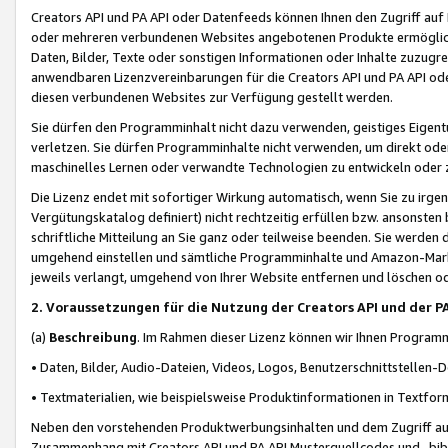
Creators API und PA API oder Datenfeeds können Ihnen den Zugriff auf D
oder mehreren verbundenen Websites angebotenen Produkte ermögliche
Daten, Bilder, Texte oder sonstigen Informationen oder Inhalte zuzugre
anwendbaren Lizenzvereinbarungen für die Creators API und PA API od
diesen verbundenen Websites zur Verfügung gestellt werden.
Sie dürfen den Programminhalt nicht dazu verwenden, geistiges Eigent
verletzen. Sie dürfen Programminhalte nicht verwenden, um direkt ode
maschinelles Lernen oder verwandte Technologien zu entwickeln oder zu
Die Lizenz endet mit sofortiger Wirkung automatisch, wenn Sie zu irg
Vergütungskatalog definiert) nicht rechtzeitig erfüllen bzw. ansonsten
schriftliche Mitteilung an Sie ganz oder teilweise beenden. Sie werden
umgehend einstellen und sämtliche Programminhalte und Amazon-Marke
jeweils verlangt, umgehend von Ihrer Website entfernen und löschen od
2. Voraussetzungen für die Nutzung der Creators API und der P
(a)
Beschreibung
. Im Rahmen dieser Lizenz können wir Ihnen Programmi
• Daten, Bilder, Audio-Dateien, Videos, Logos, Benutzerschnittstellen-
• Textmaterialien, wie beispielsweise Produktinformationen in Textfor
Neben den vorstehenden Produktwerbungsinhalten und dem Zugriff auf 
Zusammenhang mit Creators API und PA API Musterquellcodes und -bibli