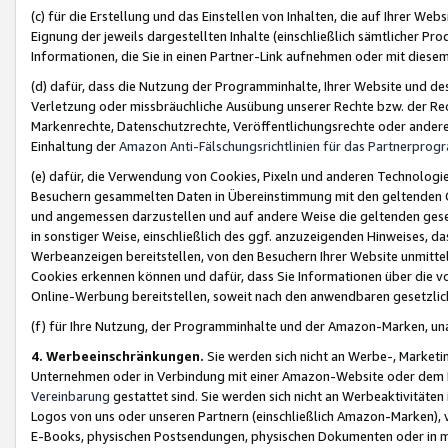
(c) für die Erstellung und das Einstellen von Inhalten, die auf Ihrer We
Eignung der jeweils dargestellten Inhalte (einschließlich sämtlicher 
Informationen, die Sie in einen Partner-Link aufnehmen oder mit diese
(d) dafür, dass die Nutzung der Programminhalte, Ihrer Website und des 
Verletzung oder missbräuchliche Ausübung unserer Rechte bzw. der Recht
Markenrechte, Datenschutzrechte, Veröffentlichungsrechte oder anderer
Einhaltung der
Amazon Anti-Fälschungsrichtlinien für das Partnerpro
(e) dafür, die Verwendung von Cookies, Pixeln und anderen Technologien
Besuchern gesammelten Daten in Übereinstimmung mit den geltenden Ge
und angemessen darzustellen und auf andere Weise die geltenden geset
in sonstiger Weise, einschließlich des ggf. anzuzeigenden Hinweises, d
Werbeanzeigen bereitstellen, von den Besuchern Ihrer Website unmitte
Cookies erkennen können und dafür, dass Sie Informationen über die v
Online-Werbung bereitstellen, soweit nach den anwendbaren gesetzlic
(f) für Ihre Nutzung, der Programminhalte und der Amazon-Marken, u
4. Werbeeinschränkungen.
Sie werden sich nicht an Werbe-, Market
Unternehmen oder in Verbindung mit einer Amazon-Website oder dem Pa
Vereinbarung
gestattet sind. Sie werden sich nicht an Werbeaktivitäten
Logos von uns oder unseren Partnern (einschließlich Amazon-Marken), 
E-Books, physischen Postsendungen, physischen Dokumenten oder in 