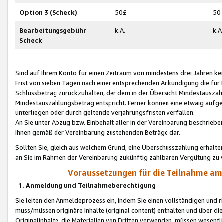
Option 3 (Scheck)
50£
50
Bearbeitungsgebühr
k.A.
k.A
Scheck
Sind auf Ihrem Konto für einen Zeitraum von mindestens drei Jahren kein
Frist von sieben Tagen nach einer entsprechenden Ankündigung die für
Schlussbetrag zurückzuhalten, der dem in der Übersicht Mindestausz
Mindestauszahlungsbetrag entspricht. Ferner können eine etwaig aufg
unterliegen oder durch geltende Verjährungsfristen verfallen.
An Sie unter Abzug bzw. Einbehalt aller in der Vereinbarung beschrieb
Ihnen gemäß der Vereinbarung zustehenden Beträge dar.
Sollten Sie, gleich aus welchem Grund, eine Überschusszahlung erhalte
an Sie im Rahmen der Vereinbarung zukünftig zahlbaren Vergütung zu 
Voraussetzungen für die Teilnahme a
1. Anmeldung und Teilnahmeberechtigung
Sie leiten den Anmeldeprozess ein, indem Sie einen vollständigen und 
muss/müssen originäre Inhalte (original content) enthalten und über d
Originalinhalte, die Materialien von Dritten verwenden, müssen wese