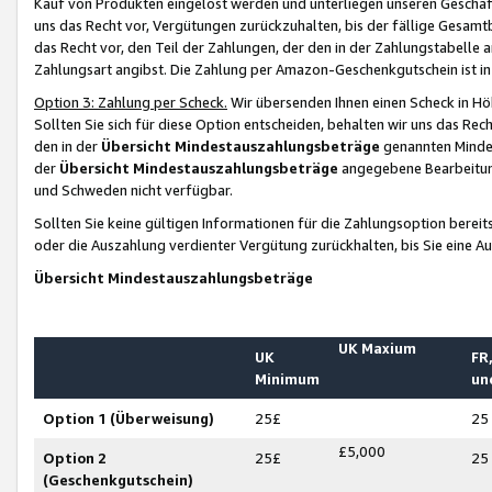
Kauf von Produkten eingelöst werden und unterliegen unseren Geschäf
uns das Recht vor, Vergütungen zurückzuhalten, bis der fällige Gesamt
das Recht vor, den Teil der Zahlungen, der den in der Zahlungstabelle 
Zahlungsart angibst. Die Zahlung per Amazon-Geschenkgutschein ist in
Option 3: Zahlung per Scheck.
Wir übersenden Ihnen einen Scheck in Höh
Sollten Sie sich für diese Option entscheiden, behalten wir uns das Rec
den in der
Übersicht Mindestauszahlungsbeträge
genannten Mindest
der
Übersicht Mindestauszahlungsbeträge
angegebene Bearbeitung
und Schweden nicht verfügbar.
Sollten Sie keine gültigen Informationen für die Zahlungsoption bereit
oder die Auszahlung verdienter Vergütung zurückhalten, bis Sie eine A
Übersicht Mindestauszahlungsbeträge
UK Maxium
UK
FR,
Minimum
un
Option 1 (Überweisung)
25£
25
£5,000
Option 2
25£
25
(Geschenkgutschein)