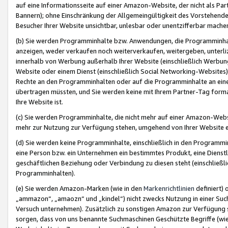
auf eine Informationsseite auf einer Amazon-Website, der nicht als Part
Bannern); ohne Einschränkung der Allgemeingültigkeit des Vorstehende
Besucher Ihrer Website unsichtbar, unlesbar oder unentzifferbar mache
(b) Sie werden Programminhalte bzw. Anwendungen, die Programminhalt
anzeigen, weder verkaufen noch weiterverkaufen, weitergeben, unterli
innerhalb von Werbung außerhalb Ihrer Website (einschließlich Werbun
Website oder einem Dienst (einschließlich Social Networking-Website
Rechte an den Programminhalten oder auf die Programminhalte an eine a
übertragen müssten, und Sie werden keine mit Ihrem Partner-Tag formati
Ihre Website ist.
(c) Sie werden Programminhalte, die nicht mehr auf einer Amazon-Websit
mehr zur Nutzung zur Verfügung stehen, umgehend von Ihrer Website e
(d) Sie werden keine Programminhalte, einschließlich in den Programmin
eine Person bzw. ein Unternehmen ein bestimmtes Produkt, eine Dienstle
geschäftlichen Beziehung oder Verbindung zu diesen steht (einschließli
Programminhalten).
(e) Sie werden Amazon-Marken (wie in den
Markenrichtlinien
definiert) 
„ammazon“, „amaozn“ und „kindel“) nicht zwecks Nutzung in einer Suc
Versuch unternehmen). Zusätzlich zu sonstigen Amazon zur Verfügung 
sorgen, dass von uns benannte Suchmaschinen Geschützte Begriffe (wie 