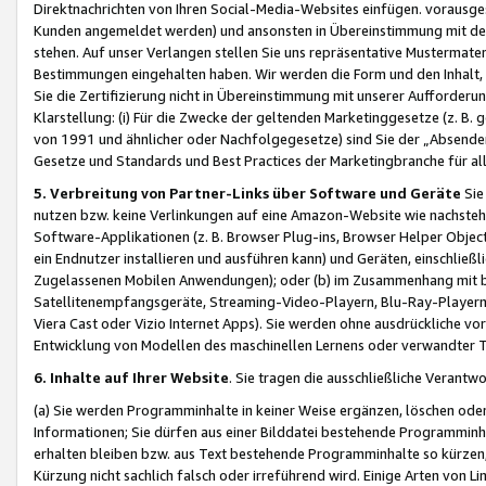
Direktnachrichten von Ihren Social-Media-Websites einfügen. vorausg
Kunden angemeldet werden) und ansonsten in Übereinstimmung mit der
stehen. Auf unser Verlangen stellen Sie uns repräsentative Mustermater
Bestimmungen eingehalten haben. Wir werden die Form und den Inhalt, di
Sie die Zertifizierung nicht in Übereinstimmung mit unserer Aufforderu
Klarstellung: (i) Für die Zwecke der geltenden Marketinggesetze (z. 
von 1991 und ähnlicher oder Nachfolgegesetze) sind Sie der „Absender“ j
Gesetze und Standards und Best Practices der Marketingbranche für 
5. Verbreitung von Partner-Links über Software und Geräte
Sie
nutzen bzw. keine Verlinkungen auf eine Amazon-Website wie nachsteh
Software-Applikationen (z. B. Browser Plug-ins, Browser Helper Objec
ein Endnutzer installieren und ausführen kann) und Geräten, einschlie
Zugelassenen Mobilen Anwendungen); oder (b) im Zusammenhang mit bzw.
Satellitenempfangsgeräte, Streaming-Video-Playern, Blu-Ray-Playern 
Viera Cast oder Vizio Internet Apps). Sie werden ohne ausdrückliche v
Entwicklung von Modellen des maschinellen Lernens oder verwandter 
6. Inhalte auf Ihrer Website
. Sie tragen die ausschließliche Verantwo
(a) Sie werden Programminhalte in keiner Weise ergänzen, löschen oder
Informationen; Sie dürfen aus einer Bilddatei bestehende Programminhal
erhalten bleiben bzw. aus Text bestehende Programminhalte so kürzen, 
Kürzung nicht sachlich falsch oder irreführend wird. Einige Arten von L