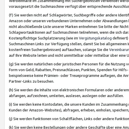
Werbeinhalte im Zusammenhang mit Suchergebnissen verwendet werden,
vorausgesetzt die Suchmaschine verfügt über entsprechende Ausschlu
(f) Sie werden nicht auf Schlagwörter, Suchbegriffe oder andere Ident
Amazon oder unseren verbundenen Unternehmen oder Abwandlungen bzw
nicht abschließende Liste unserer Marken entnehmen Sie bitte der Nich
Schlagwortauktionen auf Suchmaschinen teilnehmen, wenn die sich da
Kostenpflichtige Suchplatzierung (wie im
Vergütungskatalog
definiert
Suchmaschinen Links zur Verfügung stellen, damit Sie bei allgemeinen I
kostenfreien Suchergebnissen) auftauchen, solange Sie die
Vereinbaru
auf Ihre Website leiten und nicht unmittelbar oder mittelbar über eine
(g) Sie werden natürlichen oder juristischen Personen für die Nutzung 
Form von Geld, Rabatten, Preisnachlässen, Punkten, Spenden für Hilfs
beispielsweise keine Prämien- oder Treueprogramme auflegen, die Anrei
Partner-Links zu besuchen.
(h) Sie werden die Inhalte von elektronischen Formularen oder anderem M
abfangen, aufzeichnen, umleiten, auslesen, auslegen oder ausfüllen.
(i) Sie werden keine Kontodaten, die unsere Kunden im Zusammenhang 
Kunden der Amazon-Websites), abfragen, erheben, einholen, speichern,
(j) Sie werden Funktionen von Schaltflächen, Links oder andere Funkti
(k) Sie werden keine Bestellungen oder andere Geschäfte über eine Ama