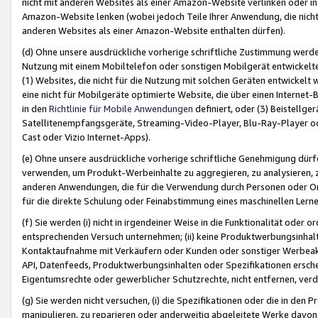
nicht mit anderen Websites als einer Amazon-Website verlinken oder i
Amazon-Website lenken (wobei jedoch Teile Ihrer Anwendung, die nich
anderen Websites als einer Amazon-Website enthalten dürfen).
(d) Ohne unsere ausdrückliche vorherige schriftliche Zustimmung werd
Nutzung mit einem Mobiltelefon oder sonstigen Mobilgerät entwickelt
(1) Websites, die nicht für die Nutzung mit solchen Geräten entwickelt
eine nicht für Mobilgeräte optimierte Website, die über einen Interne
in den
Richtlinie für Mobile Anwendungen
definiert, oder (3) Beistellge
Satellitenempfangsgeräte, Streaming-Video-Player, Blu-Ray-Player ode
Cast oder Vizio Internet-Apps).
(e) Ohne unsere ausdrückliche vorherige schriftliche Genehmigung dürfe
verwenden, um Produkt-Werbeinhalte zu aggregieren, zu analysieren, 
anderen Anwendungen, die für die Verwendung durch Personen oder Or
für die direkte Schulung oder Feinabstimmung eines maschinellen Lern
(f) Sie werden (i) nicht in irgendeiner Weise in die Funktionalität ode
entsprechenden Versuch unternehmen; (ii) keine Produktwerbungsinha
Kontaktaufnahme mit Verkäufern oder Kunden oder sonstiger Werbeaktiv
API, Datenfeeds, Produktwerbungsinhalten oder Spezifikationen erschei
Eigentumsrechte oder gewerblicher Schutzrechte, nicht entfernen, verd
(g) Sie werden nicht versuchen, (i) die Spezifikationen oder die in de
manipulieren, zu reparieren oder anderweitig abgeleitete Werke davon z