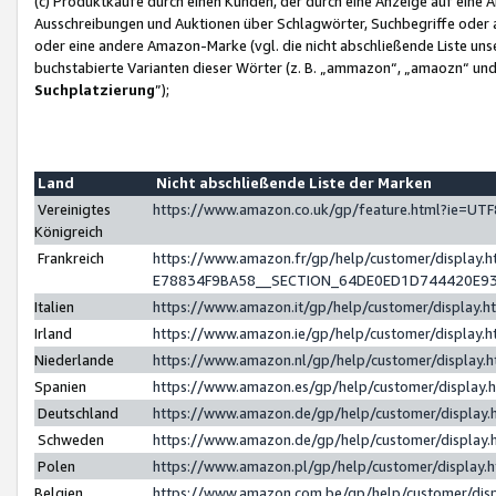
(c) Produktkäufe durch einen Kunden, der durch eine Anzeige auf eine 
Ausschreibungen und Auktionen über Schlagwörter, Suchbegriffe oder 
oder eine andere Amazon-Marke (vgl. die nicht abschließende Liste un
buchstabierte Varianten dieser Wörter (z. B. „ammazon“, „amaozn“ und „
Suchplatzierung
”);
Land
Nicht abschließende Liste der Marken
Vereinigtes
https://www.amazon.co.uk/gp/feature.html?ie=U
Königreich
Frankreich
https://www.amazon.fr/gp/help/customer/displa
E78834F9BA58__SECTION_64DE0ED1D744420E9
Italien
https://www.amazon.it/gp/help/customer/display
Irland
https://www.amazon.ie/gp/help/customer/displa
Niederlande
https://www.amazon.nl/gp/help/customer/display
Spanien
https://www.amazon.es/gp/help/customer/display
Deutschland
https://www.amazon.de/gp/help/customer/displa
Schweden
https://www.amazon.de/gp/help/customer/displa
Polen
https://www.amazon.pl/gp/help/customer/display
Belgien
https://www.amazon.com.be/gp/help/customer/d