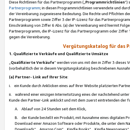
Diese Richtlinien für das Partnerprogramm („
Programmrichtlinien
“)
Partnerprogramm
; in diesen Programmrichtlinien verwendete und durch
der Vereinbarung zugewiesene Bedeutung. Die Rechte und Pflichten de
Partnerprogramm sowie Ziffer 3 der IP-Lizenz für das Partnerprogram
Einschränkung von Ziffer 6 Abs. (a) der Vereinbarung wird hiermit Fol
Partnerprogramm, die IP-Lizenz für das Partnerprogramm oder Ziffer 1
gegen die Vereinbarung.
Vergütungskatalog für das 
1. Qualifizierte Verkäufe und Qualifizierte Umsätze
„
Qualifizierte Verkäufe
“ werden von uns mit den in Ziffer 3 diese
(vorbehaltlich der in diesem Vergütungskatalog beschriebenen Ausnah
(a) Partner- Link auf Ihrer Site
:
i. ein Kunde durch Anklicken eines auf Ihrer Website platzierten Part
ii. während einer einzigen Internetsitzung eines der nachstehend unter (i)
Kunde den Partner-Link anklickt und mit dem zuerst eintretenden der f
A. Ablauf von 24 Stunden seit dem Klick,
B. der Kunde bestellt ein Produkt, mit Ausnahme eines digitalen P
Download einer Amazon Software oder Produkte, die unter dem N
Downloads“, „Amazon Coin“, „Kindle Books“, „Kindle Newspapers“, „