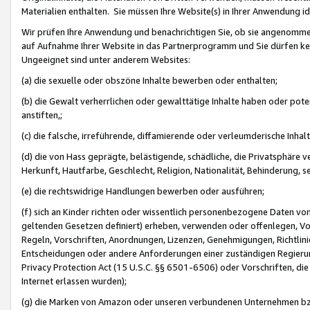
Materialien enthalten. Sie müssen Ihre Website(s) in Ihrer Anwendung ide
Wir prüfen Ihre Anwendung und benachrichtigen Sie, ob sie angenommen
auf Aufnahme Ihrer Website in das Partnerprogramm und Sie dürfen kei
Ungeeignet sind unter anderem Websites:
(a) die sexuelle oder obszöne Inhalte bewerben oder enthalten;
(b) die Gewalt verherrlichen oder gewalttätige Inhalte haben oder pot
anstiften,;
(c) die falsche, irreführende, diffamierende oder verleumderische Inha
(d) die von Hass geprägte, belästigende, schädliche, die Privatsphäre v
Herkunft, Hautfarbe, Geschlecht, Religion, Nationalität, Behinderung, 
(e) die rechtswidrige Handlungen bewerben oder ausführen;
(f) sich an Kinder richten oder wissentlich personenbezogene Daten vo
geltenden Gesetzen definiert) erheben, verwenden oder offenlegen, Vo
Regeln, Vorschriften, Anordnungen, Lizenzen, Genehmigungen, Richtlini
Entscheidungen oder andere Anforderungen einer zuständigen Regierung
Privacy Protection Act (15 U.S.C. §§ 6501-6506) oder Vorschriften, di
Internet erlassen wurden);
(g) die Marken von Amazon oder unseren verbundenen Unternehmen b