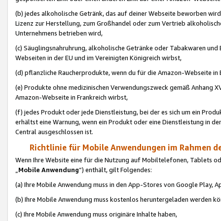
(b) jedes alkoholische Getränk, das auf deiner Webseite beworben wird
Lizenz zur Herstellung, zum Großhandel oder zum Vertrieb alkoholisch
Unternehmens betrieben wird,
(c) Säuglingsnahruhrung, alkoholische Getränke oder Tabakwaren und E
Webseiten in der EU und im Vereinigten Königreich wirbst,
(d) pflanzliche Raucherprodukte, wenn du für die Amazon-Webseite in B
(e) Produkte ohne medizinischen Verwendungszweck gemäß Anhang XVI 
Amazon-Webseite in Frankreich wirbst,
(f) jedes Produkt oder jede Dienstleistung, bei der es sich um ein Prod
erhältst eine Warnung, wenn ein Produkt oder eine Dienstleistung in de
Central ausgeschlossen ist.
Richtlinie für Mobile Anwendungen im Rahmen de
Wenn Ihre Website eine für die Nutzung auf Mobiltelefonen, Tablets 
„
Mobile Anwendung
“) enthält, gilt Folgendes:
(a) Ihre Mobile Anwendung muss in den App-Stores von Google Play, A
(b) Ihre Mobile Anwendung muss kostenlos heruntergeladen werden könn
(c) Ihre Mobile Anwendung muss originäre Inhalte haben,