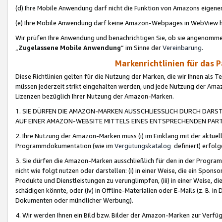
(d) Ihre Mobile Anwendung darf nicht die Funktion von Amazons eige
(e) Ihre Mobile Anwendung darf keine Amazon-Webpages in WebView 
Wir prüfen Ihre Anwendung und benachrichtigen Sie, ob sie angenomm
„
Zugelassene Mobile Anwendung
“ im Sinne der
Vereinbarung
.
Markenrichtlinien für das 
Diese Richtlinien gelten für die Nutzung der Marken, die wir Ihnen als 
müssen jederzeit strikt eingehalten werden, und jede Nutzung der Ama
Lizenzen bezüglich Ihrer Nutzung der Amazon-Marken.
1. SIE DÜRFEN DIE AMAZON-MARKEN AUSSCHLIESSLICH DURCH DARS
AUF EINER AMAZON-WEBSITE MITTELS EINES ENTSPRECHENDEN PART
2. Ihre Nutzung der Amazon-Marken muss (i) im Einklang mit der aktuells
Programmdokumentation (wie im
Vergütungskatalog
definiert) erfolg
3. Sie dürfen die Amazon-Marken ausschließlich für den in der Progr
nicht wie folgt nutzen oder darstellen: (i) in einer Weise, die ein Spo
Produkte und Dienstleistungen zu verunglimpfen, (iii) in einer Weise
schädigen könnte, oder (iv) in Offline-Materialien oder E-Mails (z. B.
Dokumenten oder mündlicher Werbung).
4. Wir werden Ihnen ein Bild bzw. Bilder der Amazon-Marken zur Verfüg