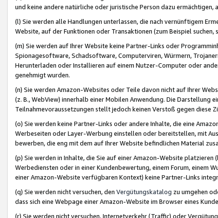
und keine andere natürliche oder juristische Person dazu ermächtigen, a
(l) Sie werden alle Handlungen unterlassen, die nach vernünftigem Erme
Website, auf der Funktionen oder Transaktionen (zum Beispiel suchen, s
(m) Sie werden auf Ihrer Website keine Partner-Links oder Programmin
Spionagesoftware, Schadsoftware, Computerviren, Würmern, Trojaner
Herunterladen oder Installieren auf einem Nutzer-Computer oder ande
genehmigt wurden.
(n) Sie werden Amazon-Websites oder Teile davon nicht auf Ihrer Websi
(z. B., WebView) innerhalb einer Mobilen Anwendung. Die Darstellung ein
Teilnahmevoraussetzungen stellt jedoch keinen Verstoß gegen diese Zif
(o) Sie werden keine Partner-Links oder andere Inhalte, die eine Am
Werbeseiten oder Layer-Werbung einstellen oder bereitstellen, mit Au
bewerben, die eng mit dem auf Ihrer Website befindlichen Material z
(p) Sie werden in Inhalte, die Sie auf einer Amazon-Website platzier
Werbediensten oder in einer Kundenbewertung, einem Forum, einem Wun
einer Amazon-Website verfügbaren Kontext) keine Partner-Links integr
(q) Sie werden nicht versuchen, den
Vergütungskatalog
zu umgehen oder
dass sich eine Webpage einer Amazon-Website im Browser eines Kunden 
(r) Sie werden nicht versuchen, Internetverkehr (Traffic) oder Vergü