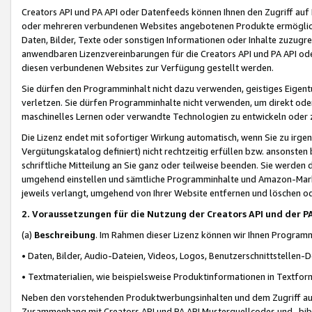
Creators API und PA API oder Datenfeeds können Ihnen den Zugriff auf D
oder mehreren verbundenen Websites angebotenen Produkte ermögliche
Daten, Bilder, Texte oder sonstigen Informationen oder Inhalte zuzugre
anwendbaren Lizenzvereinbarungen für die Creators API und PA API od
diesen verbundenen Websites zur Verfügung gestellt werden.
Sie dürfen den Programminhalt nicht dazu verwenden, geistiges Eigent
verletzen. Sie dürfen Programminhalte nicht verwenden, um direkt ode
maschinelles Lernen oder verwandte Technologien zu entwickeln oder zu
Die Lizenz endet mit sofortiger Wirkung automatisch, wenn Sie zu irg
Vergütungskatalog definiert) nicht rechtzeitig erfüllen bzw. ansonsten
schriftliche Mitteilung an Sie ganz oder teilweise beenden. Sie werden
umgehend einstellen und sämtliche Programminhalte und Amazon-Marke
jeweils verlangt, umgehend von Ihrer Website entfernen und löschen od
2. Voraussetzungen für die Nutzung der Creators API und der P
(a)
Beschreibung
. Im Rahmen dieser Lizenz können wir Ihnen Programmi
• Daten, Bilder, Audio-Dateien, Videos, Logos, Benutzerschnittstellen-
• Textmaterialien, wie beispielsweise Produktinformationen in Textfor
Neben den vorstehenden Produktwerbungsinhalten und dem Zugriff auf 
Zusammenhang mit Creators API und PA API Musterquellcodes und -bibli