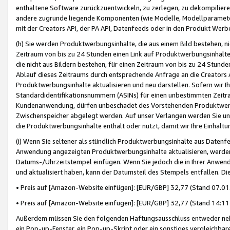
enthaltene Software zurückzuentwickeln, zu zerlegen, zu dekompilier
andere zugrunde liegende Komponenten (wie Modelle, Modellparameter
mit der Creators API, der PA API, Datenfeeds oder in den Produkt Werb
(h) Sie werden Produktwerbungsinhalte, die aus einem Bild bestehen, ni
Zeitraum von bis zu 24 Stunden einen Link auf Produktwerbungsinhalte
die nicht aus Bildern bestehen, für einen Zeitraum von bis zu 24 Stund
Ablauf dieses Zeitraums durch entsprechende Anfrage an die Creators 
Produktwerbungsinhalte aktualisieren und neu darstellen. Sofern wir Ih
Standardidentifikationsnummern (ASINs) für einen unbestimmten Zeitra
Kundenanwendung, dürfen unbeschadet des Vorstehenden Produktwerbu
Zwischenspeicher abgelegt werden. Auf unser Verlangen werden Sie un
die Produktwerbungsinhalte enthält oder nutzt, damit wir Ihre Einhalt
(i) Wenn Sie seltener als stündlich Produktwerbungsinhalte aus Datenfe
Anwendung angezeigten Produktwerbungsinhalte aktualisieren, werden 
Datums-/Uhrzeitstempel einfügen. Wenn Sie jedoch die in Ihrer Anwe
und aktualisiert haben, kann der Datumsteil des Stempels entfallen. Dies
• Preis auf [Amazon-Website einfügen]: [EUR/GBP] 32,77 (Stand 07.01.
• Preis auf [Amazon-Website einfügen]: [EUR/GBP] 32,77 (Stand 14:11 
Außerdem müssen Sie den folgenden Haftungsausschluss entweder neb
ein Pop-up-Fenster, ein Pop-up-Skript oder ein sonstiges vergleichba