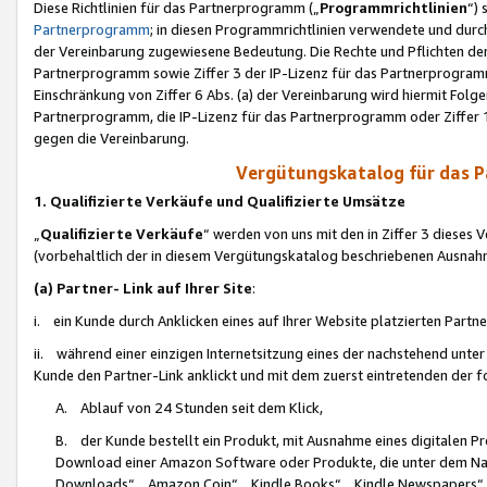
Diese Richtlinien für das Partnerprogramm („
Programmrichtlinien
“)
Partnerprogramm
; in diesen Programmrichtlinien verwendete und durch
der Vereinbarung zugewiesene Bedeutung. Die Rechte und Pflichten de
Partnerprogramm sowie Ziffer 3 der IP-Lizenz für das Partnerprogram
Einschränkung von Ziffer 6 Abs. (a) der Vereinbarung wird hiermit Fol
Partnerprogramm, die IP-Lizenz für das Partnerprogramm oder Ziffer 1
gegen die Vereinbarung.
Vergütungskatalog für das 
1. Qualifizierte Verkäufe und Qualifizierte Umsätze
„
Qualifizierte Verkäufe
“ werden von uns mit den in Ziffer 3 diese
(vorbehaltlich der in diesem Vergütungskatalog beschriebenen Ausnah
(a) Partner- Link auf Ihrer Site
:
i. ein Kunde durch Anklicken eines auf Ihrer Website platzierten Part
ii. während einer einzigen Internetsitzung eines der nachstehend unter (i)
Kunde den Partner-Link anklickt und mit dem zuerst eintretenden der f
A. Ablauf von 24 Stunden seit dem Klick,
B. der Kunde bestellt ein Produkt, mit Ausnahme eines digitalen P
Download einer Amazon Software oder Produkte, die unter dem N
Downloads“, „Amazon Coin“, „Kindle Books“, „Kindle Newspapers“, „