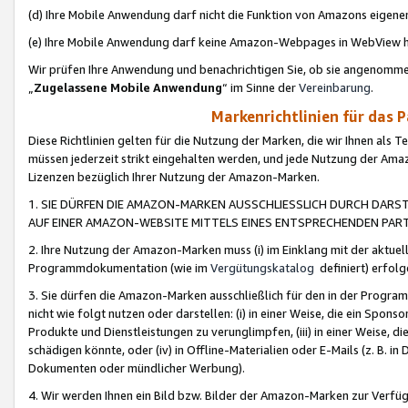
(d) Ihre Mobile Anwendung darf nicht die Funktion von Amazons eige
(e) Ihre Mobile Anwendung darf keine Amazon-Webpages in WebView 
Wir prüfen Ihre Anwendung und benachrichtigen Sie, ob sie angenomm
„
Zugelassene Mobile Anwendung
“ im Sinne der
Vereinbarung
.
Markenrichtlinien für das 
Diese Richtlinien gelten für die Nutzung der Marken, die wir Ihnen als 
müssen jederzeit strikt eingehalten werden, und jede Nutzung der Ama
Lizenzen bezüglich Ihrer Nutzung der Amazon-Marken.
1. SIE DÜRFEN DIE AMAZON-MARKEN AUSSCHLIESSLICH DURCH DARS
AUF EINER AMAZON-WEBSITE MITTELS EINES ENTSPRECHENDEN PART
2. Ihre Nutzung der Amazon-Marken muss (i) im Einklang mit der aktuells
Programmdokumentation (wie im
Vergütungskatalog
definiert) erfolg
3. Sie dürfen die Amazon-Marken ausschließlich für den in der Progr
nicht wie folgt nutzen oder darstellen: (i) in einer Weise, die ein Spo
Produkte und Dienstleistungen zu verunglimpfen, (iii) in einer Weise
schädigen könnte, oder (iv) in Offline-Materialien oder E-Mails (z. B.
Dokumenten oder mündlicher Werbung).
4. Wir werden Ihnen ein Bild bzw. Bilder der Amazon-Marken zur Verfüg