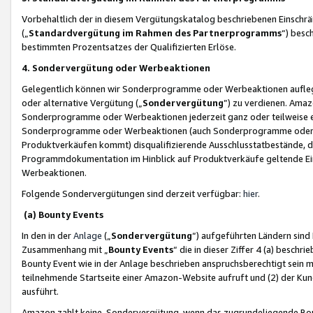
Vorbehaltlich der in diesem Vergütungskatalog beschriebenen Einschr
(„
Standardvergütung im Rahmen des Partnerprogramms
“) besc
bestimmten Prozentsatzes der Qualifizierten Erlöse.
4. Sondervergütung oder Werbeaktionen
Gelegentlich können wir Sonderprogramme oder Werbeaktionen auflegen,
oder alternative Vergütung („
Sondervergütung
”) zu verdienen. Amazo
Sonderprogramme oder Werbeaktionen jederzeit ganz oder teilweise einz
Sonderprogramme oder Werbeaktionen (auch Sonderprogramme oder We
Produktverkäufen kommt) disqualifizierende Ausschlusstatbestände, di
Programmdokumentation im Hinblick auf Produktverkäufe geltende E
Werbeaktionen.
Folgende Sondervergütungen sind derzeit verfügbar:
hier
.
(a) Bounty Events
In den in der
Anlage
(„
Sondervergütung
“) aufgeführten Ländern sind
Zusammenhang mit „
Bounty Events
“ die in dieser Ziffer 4 (a) besch
Bounty Event wie in der Anlage beschrieben anspruchsberechtigt sein mu
teilnehmende Startseite einer Amazon-Website aufruft und (2) der Kun
ausführt.
Amazon zahlt keine Sondervergütung, wenn das zugrundeliegende Boun