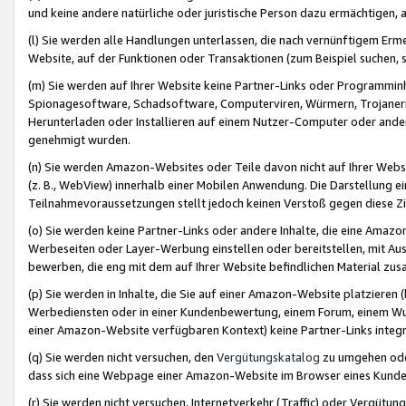
und keine andere natürliche oder juristische Person dazu ermächtigen, a
(l) Sie werden alle Handlungen unterlassen, die nach vernünftigem Erme
Website, auf der Funktionen oder Transaktionen (zum Beispiel suchen, s
(m) Sie werden auf Ihrer Website keine Partner-Links oder Programmin
Spionagesoftware, Schadsoftware, Computerviren, Würmern, Trojaner
Herunterladen oder Installieren auf einem Nutzer-Computer oder ande
genehmigt wurden.
(n) Sie werden Amazon-Websites oder Teile davon nicht auf Ihrer Websi
(z. B., WebView) innerhalb einer Mobilen Anwendung. Die Darstellung ein
Teilnahmevoraussetzungen stellt jedoch keinen Verstoß gegen diese Zif
(o) Sie werden keine Partner-Links oder andere Inhalte, die eine Am
Werbeseiten oder Layer-Werbung einstellen oder bereitstellen, mit Au
bewerben, die eng mit dem auf Ihrer Website befindlichen Material z
(p) Sie werden in Inhalte, die Sie auf einer Amazon-Website platzier
Werbediensten oder in einer Kundenbewertung, einem Forum, einem Wun
einer Amazon-Website verfügbaren Kontext) keine Partner-Links integr
(q) Sie werden nicht versuchen, den
Vergütungskatalog
zu umgehen oder
dass sich eine Webpage einer Amazon-Website im Browser eines Kunden 
(r) Sie werden nicht versuchen, Internetverkehr (Traffic) oder Vergü