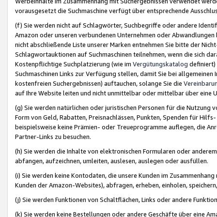
Werbeinhalte im Zusammenhang mit Suchergebnissen verwendet werden,
vorausgesetzt die Suchmaschine verfügt über entsprechende Ausschlu
(f) Sie werden nicht auf Schlagwörter, Suchbegriffe oder andere Ident
Amazon oder unseren verbundenen Unternehmen oder Abwandlungen bzw
nicht abschließende Liste unserer Marken entnehmen Sie bitte der Nich
Schlagwortauktionen auf Suchmaschinen teilnehmen, wenn die sich da
Kostenpflichtige Suchplatzierung (wie im
Vergütungskatalog
definiert
Suchmaschinen Links zur Verfügung stellen, damit Sie bei allgemeinen I
kostenfreien Suchergebnissen) auftauchen, solange Sie die
Vereinbaru
auf Ihre Website leiten und nicht unmittelbar oder mittelbar über eine
(g) Sie werden natürlichen oder juristischen Personen für die Nutzung 
Form von Geld, Rabatten, Preisnachlässen, Punkten, Spenden für Hilfs
beispielsweise keine Prämien- oder Treueprogramme auflegen, die Anrei
Partner-Links zu besuchen.
(h) Sie werden die Inhalte von elektronischen Formularen oder anderem M
abfangen, aufzeichnen, umleiten, auslesen, auslegen oder ausfüllen.
(i) Sie werden keine Kontodaten, die unsere Kunden im Zusammenhang 
Kunden der Amazon-Websites), abfragen, erheben, einholen, speichern,
(j) Sie werden Funktionen von Schaltflächen, Links oder andere Funkti
(k) Sie werden keine Bestellungen oder andere Geschäfte über eine Ama