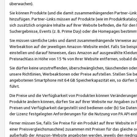
überwachen).
Sie können Produkte (und die damit zusammenhängenden Partner-Links)
hinzufügen. Partner-Links müssen auf Produkte (wie im Produktkatalog de
sich zusätzlich originäre Inhalte auf Ihrer Website befinden, die für 
Suchergebnisse, Events (z. B. Prime Day) oder die Homepages bestimmte
Sie müssen sämtliche Links und damit zusammenhängende Verweise auf z
Werbeaktion auf der jeweiligen Amazon-Website endet. Falls Sie beisp
einstellen und darauf hinweisen, dass Amazon auf ausgewählte Kleidun
Preisnachlass in Höhe von 15 % von Ihrer Website entfernen, sobald di
Sie dürfen keine unzutreffenden, überschwänglichen, täuschenden od
unsere Richtlinien, Werbeaktionen oder Preise aufstellen. Stellen Sie 
angebotenen Smartphone mit 64 GB Speicherkapazität ein, so dürfen S
führt.
Die Preise und die Verfügbarkeit von Produkten können Veränderungen 
Produkte ändern können, dürfen Sie auf Ihrer Website nur Angaben zu P
Preisen und Verfügbarkeit dargestellt sind bedienen oder (b) Sie Daten
der Lizenz festgelegten Anforderungen für die Nutzung von PA API einh
Ferner müssen Sie, falls Sie Preise für ein Produkt auf Ihrer Website in 
einer Preisvergleichsmaschine) zusammen mit Preisen für das gleiche o
außerhalb der Amazon-Website angeboten werden, jeweils den niedrigst