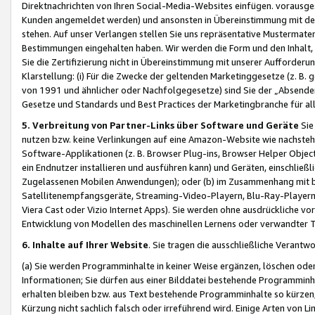
Direktnachrichten von Ihren Social-Media-Websites einfügen. vorausg
Kunden angemeldet werden) und ansonsten in Übereinstimmung mit der
stehen. Auf unser Verlangen stellen Sie uns repräsentative Mustermater
Bestimmungen eingehalten haben. Wir werden die Form und den Inhalt, di
Sie die Zertifizierung nicht in Übereinstimmung mit unserer Aufforderu
Klarstellung: (i) Für die Zwecke der geltenden Marketinggesetze (z. 
von 1991 und ähnlicher oder Nachfolgegesetze) sind Sie der „Absender“ j
Gesetze und Standards und Best Practices der Marketingbranche für 
5. Verbreitung von Partner-Links über Software und Geräte
Sie
nutzen bzw. keine Verlinkungen auf eine Amazon-Website wie nachsteh
Software-Applikationen (z. B. Browser Plug-ins, Browser Helper Objec
ein Endnutzer installieren und ausführen kann) und Geräten, einschlie
Zugelassenen Mobilen Anwendungen); oder (b) im Zusammenhang mit bzw.
Satellitenempfangsgeräte, Streaming-Video-Playern, Blu-Ray-Playern 
Viera Cast oder Vizio Internet Apps). Sie werden ohne ausdrückliche v
Entwicklung von Modellen des maschinellen Lernens oder verwandter 
6. Inhalte auf Ihrer Website
. Sie tragen die ausschließliche Verantwo
(a) Sie werden Programminhalte in keiner Weise ergänzen, löschen oder
Informationen; Sie dürfen aus einer Bilddatei bestehende Programminhal
erhalten bleiben bzw. aus Text bestehende Programminhalte so kürzen, 
Kürzung nicht sachlich falsch oder irreführend wird. Einige Arten von L