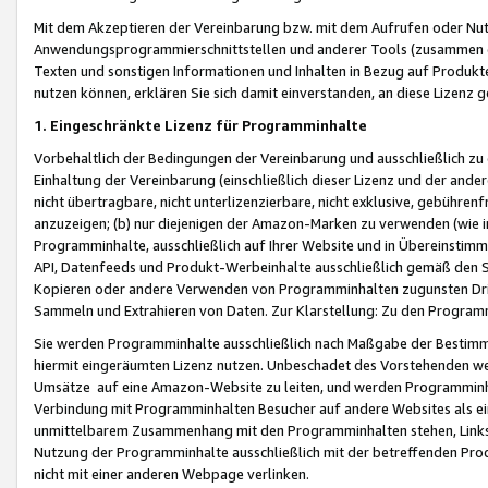
Mit dem Akzeptieren der Vereinbarung bzw. mit dem Aufrufen oder Nutz
Anwendungsprogrammierschnittstellen und anderer Tools (zusammen die
Texten und sonstigen Informationen und Inhalten in Bezug auf Produkte
nutzen können, erklären Sie sich damit einverstanden, an diese Lizenz 
1. Eingeschränkte Lizenz für Programminhalte
Vorbehaltlich der Bedingungen der Vereinbarung und ausschließlich z
Einhaltung der Vereinbarung (einschließlich dieser Lizenz und der ande
nicht übertragbare, nicht unterlizenzierbare, nicht exklusive, gebühren
anzuzeigen; (b) nur diejenigen der Amazon-Marken zu verwenden (wie in 
Programminhalte, ausschließlich auf Ihrer Website und in Übereinstimmu
API, Datenfeeds und Produkt-Werbeinhalte ausschließlich gemäß den Spe
Kopieren oder andere Verwenden von Programminhalten zugunsten Dri
Sammeln und Extrahieren von Daten. Zur Klarstellung: Zu den Program
Sie werden Programminhalte ausschließlich nach Maßgabe der Besti
hiermit eingeräumten Lizenz nutzen. Unbeschadet des Vorstehenden we
Umsätze auf eine Amazon-Website zu leiten, und werden Programminhal
Verbindung mit Programminhalten Besucher auf andere Websites als ein
unmittelbarem Zusammenhang mit den Programminhalten stehen, Links z
Nutzung der Programminhalte ausschließlich mit der betreffenden Pr
nicht mit einer anderen Webpage verlinken.