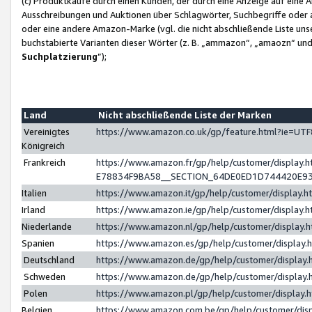
(c) Produktkäufe durch einen Kunden, der durch eine Anzeige auf eine 
Ausschreibungen und Auktionen über Schlagwörter, Suchbegriffe oder 
oder eine andere Amazon-Marke (vgl. die nicht abschließende Liste un
buchstabierte Varianten dieser Wörter (z. B. „ammazon“, „amaozn“ und „
Suchplatzierung
”);
Land
Nicht abschließende Liste der Marken
Vereinigtes
https://www.amazon.co.uk/gp/feature.html?ie=U
Königreich
Frankreich
https://www.amazon.fr/gp/help/customer/displa
E78834F9BA58__SECTION_64DE0ED1D744420E9
Italien
https://www.amazon.it/gp/help/customer/display
Irland
https://www.amazon.ie/gp/help/customer/displa
Niederlande
https://www.amazon.nl/gp/help/customer/display
Spanien
https://www.amazon.es/gp/help/customer/display
Deutschland
https://www.amazon.de/gp/help/customer/displa
Schweden
https://www.amazon.de/gp/help/customer/displa
Polen
https://www.amazon.pl/gp/help/customer/display
Belgien
https://www.amazon.com.be/gp/help/customer/d