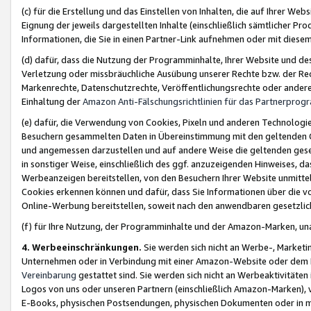
(c) für die Erstellung und das Einstellen von Inhalten, die auf Ihrer We
Eignung der jeweils dargestellten Inhalte (einschließlich sämtlicher 
Informationen, die Sie in einen Partner-Link aufnehmen oder mit diese
(d) dafür, dass die Nutzung der Programminhalte, Ihrer Website und des 
Verletzung oder missbräuchliche Ausübung unserer Rechte bzw. der Recht
Markenrechte, Datenschutzrechte, Veröffentlichungsrechte oder anderer
Einhaltung der
Amazon Anti-Fälschungsrichtlinien für das Partnerpro
(e) dafür, die Verwendung von Cookies, Pixeln und anderen Technologien
Besuchern gesammelten Daten in Übereinstimmung mit den geltenden Ge
und angemessen darzustellen und auf andere Weise die geltenden geset
in sonstiger Weise, einschließlich des ggf. anzuzeigenden Hinweises, d
Werbeanzeigen bereitstellen, von den Besuchern Ihrer Website unmitte
Cookies erkennen können und dafür, dass Sie Informationen über die v
Online-Werbung bereitstellen, soweit nach den anwendbaren gesetzlic
(f) für Ihre Nutzung, der Programminhalte und der Amazon-Marken, u
4. Werbeeinschränkungen.
Sie werden sich nicht an Werbe-, Market
Unternehmen oder in Verbindung mit einer Amazon-Website oder dem Pa
Vereinbarung
gestattet sind. Sie werden sich nicht an Werbeaktivitäten
Logos von uns oder unseren Partnern (einschließlich Amazon-Marken), 
E-Books, physischen Postsendungen, physischen Dokumenten oder in 