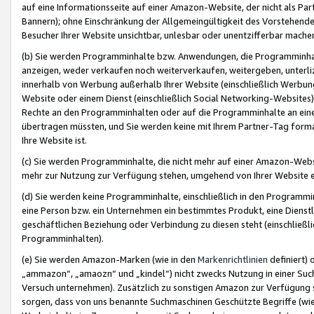
auf eine Informationsseite auf einer Amazon-Website, der nicht als Part
Bannern); ohne Einschränkung der Allgemeingültigkeit des Vorstehende
Besucher Ihrer Website unsichtbar, unlesbar oder unentzifferbar mache
(b) Sie werden Programminhalte bzw. Anwendungen, die Programminhalt
anzeigen, weder verkaufen noch weiterverkaufen, weitergeben, unterli
innerhalb von Werbung außerhalb Ihrer Website (einschließlich Werbun
Website oder einem Dienst (einschließlich Social Networking-Website
Rechte an den Programminhalten oder auf die Programminhalte an eine a
übertragen müssten, und Sie werden keine mit Ihrem Partner-Tag formati
Ihre Website ist.
(c) Sie werden Programminhalte, die nicht mehr auf einer Amazon-Websit
mehr zur Nutzung zur Verfügung stehen, umgehend von Ihrer Website e
(d) Sie werden keine Programminhalte, einschließlich in den Programmin
eine Person bzw. ein Unternehmen ein bestimmtes Produkt, eine Dienstle
geschäftlichen Beziehung oder Verbindung zu diesen steht (einschließli
Programminhalten).
(e) Sie werden Amazon-Marken (wie in den
Markenrichtlinien
definiert) 
„ammazon“, „amaozn“ und „kindel“) nicht zwecks Nutzung in einer Suc
Versuch unternehmen). Zusätzlich zu sonstigen Amazon zur Verfügung 
sorgen, dass von uns benannte Suchmaschinen Geschützte Begriffe (wie 