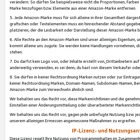
verändern. So dürfen Sie beispielsweise nicht die Proportionen, Farb
Marke hinzufügen bzw. Elemente aus einer Amazon-Marke entfernen.
5. Jede Amazon-Marke muss für sich alleine in ihrer Gesamtheit darge
grafischen oder Textelementen muss ein hinreichender Abstand gegebe
platzieren, der die Lesbarkeit oder Darstellung dieser Amazon-Marke b
6. Alle Rechte an den Amazon-Marken sind unser alleiniges Eigentum, 
kommt alleine uns zugute. Sie werden keine Handlungen vornehmen, 
stehen.
7. Du darfst kein Logo von, oder Inhalte erstellt von,
Drittanbietern au
anderweitig verwenden, es sei denn, du hast von diesem Verkäufer oder
8. Sie dürfen in keiner Rechtsordnung Marken nutzen oder zur Eintragu
keiner Rechtsordnung Marken, Domain-Namen, Subdomain-Namen, Benu
Amazon-Marke zum Verwechseln ähnlich sind.
Wir behalten uns das Recht vor, diese Markenrichtlinien und die gene
Einstellen einer Änderungsmitteilung oder überarbeiteter Markenricht
Wir behalten uns das Recht vor, gegen jede unbefugte Nutzung bzw. jede 
unserem alleinigen Ermessen angemessene Maßnahmen zu ergreifen.
IP-Lizenz- und Nutzungsan
Diese Lizenz regelt Ihre Nutzung von Programminhalten im Zusammen