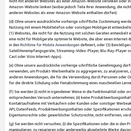
nicht mit anderen Websites als einer Amazon-Website verlinken oder i
Amazon-Website lenken (wobei jedoch Teile Ihrer Anwendung, die nich
anderen Websites als einer Amazon-Website enthalten dürfen).
(d) Ohne unsere ausdrückliche vorherige schriftliche Zustimmung werd
Nutzung mit einem Mobiltelefon oder sonstigen Mobilgerät entwickelt
(1) Websites, die nicht für die Nutzung mit solchen Geräten entwickelt
eine nicht für Mobilgeräte optimierte Website, die über einen Interne
in den
Richtlinie für Mobile Anwendungen
definiert, oder (3) Beistellge
Satellitenempfangsgeräte, Streaming-Video-Player, Blu-Ray-Player ode
Cast oder Vizio Internet-Apps).
(e) Ohne unsere ausdrückliche vorherige schriftliche Genehmigung dürfe
verwenden, um Produkt-Werbeinhalte zu aggregieren, zu analysieren, 
anderen Anwendungen, die für die Verwendung durch Personen oder Or
für die direkte Schulung oder Feinabstimmung eines maschinellen Lern
(f) Sie werden (i) nicht in irgendeiner Weise in die Funktionalität ode
entsprechenden Versuch unternehmen; (ii) keine Produktwerbungsinha
Kontaktaufnahme mit Verkäufern oder Kunden oder sonstiger Werbeaktiv
API, Datenfeeds, Produktwerbungsinhalten oder Spezifikationen erschei
Eigentumsrechte oder gewerblicher Schutzrechte, nicht entfernen, verd
(g) Sie werden nicht versuchen, (i) die Spezifikationen oder die in de
manipulieren, zu reparieren oder anderweitig abgeleitete Werke davon z