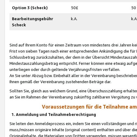
Option 3 (Scheck)
50£
50
Bearbeitungsgebühr
k.A.
k.A
Scheck
Sind auf Ihrem Konto für einen Zeitraum von mindestens drei Jahren kein
Frist von sieben Tagen nach einer entsprechenden Ankündigung die für
Schlussbetrag zurückzuhalten, der dem in der Übersicht Mindestausz
Mindestauszahlungsbetrag entspricht. Ferner können eine etwaig aufg
unterliegen oder durch geltende Verjährungsfristen verfallen.
An Sie unter Abzug bzw. Einbehalt aller in der Vereinbarung beschrieb
Ihnen gemäß der Vereinbarung zustehenden Beträge dar.
Sollten Sie, gleich aus welchem Grund, eine Überschusszahlung erhalte
an Sie im Rahmen der Vereinbarung zukünftig zahlbaren Vergütung zu 
Voraussetzungen für die Teilnahme a
1. Anmeldung und Teilnahmeberechtigung
Sie leiten den Anmeldeprozess ein, indem Sie einen vollständigen und 
muss/müssen originäre Inhalte (original content) enthalten und über d
Originalinhalte, die Materialien von Dritten verwenden, müssen wese