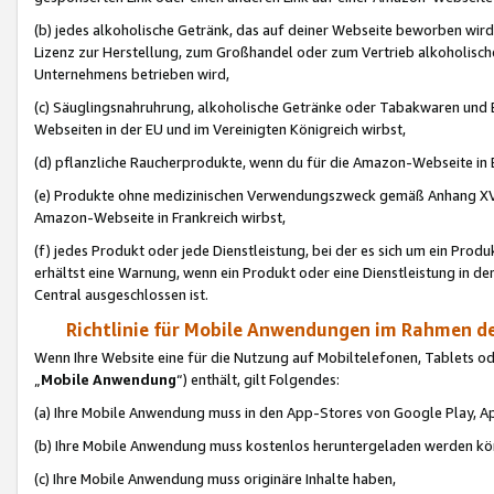
(b) jedes alkoholische Getränk, das auf deiner Webseite beworben wird
Lizenz zur Herstellung, zum Großhandel oder zum Vertrieb alkoholisch
Unternehmens betrieben wird,
(c) Säuglingsnahruhrung, alkoholische Getränke oder Tabakwaren und E
Webseiten in der EU und im Vereinigten Königreich wirbst,
(d) pflanzliche Raucherprodukte, wenn du für die Amazon-Webseite in B
(e) Produkte ohne medizinischen Verwendungszweck gemäß Anhang XVI 
Amazon-Webseite in Frankreich wirbst,
(f) jedes Produkt oder jede Dienstleistung, bei der es sich um ein Prod
erhältst eine Warnung, wenn ein Produkt oder eine Dienstleistung in de
Central ausgeschlossen ist.
Richtlinie für Mobile Anwendungen im Rahmen de
Wenn Ihre Website eine für die Nutzung auf Mobiltelefonen, Tablets 
„
Mobile Anwendung
“) enthält, gilt Folgendes:
(a) Ihre Mobile Anwendung muss in den App-Stores von Google Play, A
(b) Ihre Mobile Anwendung muss kostenlos heruntergeladen werden könn
(c) Ihre Mobile Anwendung muss originäre Inhalte haben,