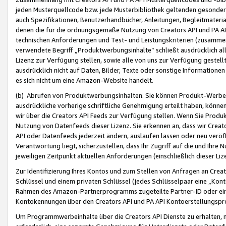
jeden Musterquellcode bzw. jede Musterbibliothek geltenden gesonder
auch Spezifikationen, Benutzerhandbücher, Anleitungen, Begleitmaterial
denen die für die ordnungsgemäße Nutzung von Creators API und PA A
technischen Anforderungen und Test- und Leistungskriterien (zusammen
verwendete Begriff „Produktwerbungsinhalte“ schließt ausdrücklich al
Lizenz zur Verfügung stellen, sowie alle von uns zur Verfügung gestel
ausdrücklich nicht auf Daten, Bilder, Texte oder sonstige Informatione
es sich nicht um eine Amazon-Website handelt.
(b) Abrufen von Produktwerbungsinhalten. Sie können Produkt-Werbein
ausdrückliche vorherige schriftliche Genehmigung erteilt haben, könn
wir über die Creators API Feeds zur Verfügung stellen. Wenn Sie Produk
Nutzung von Datenfeeds dieser Lizenz. Sie erkennen an, dass wir Creat
API oder Datenfeeds jederzeit ändern, auslaufen lassen oder neu veröffe
Verantwortung liegt, sicherzustellen, dass Ihr Zugriff auf die und Ihr
jeweiligen Zeitpunkt aktuellen Anforderungen (einschließlich dieser Liz
Zur Identifizierung Ihres Kontos und zum Stellen von Anfragen an Crea
Schlüssel und einem privaten Schlüssel (jedes Schlüsselpaar eine „Kon
Rahmen des Amazon-Partnerprogramms zugeteilte Partner-ID oder ein
Kontokennungen über den Creators API und PA API Kontoerstellungspro
Um Programmwerbeinhalte über die Creators API Dienste zu erhalten, m