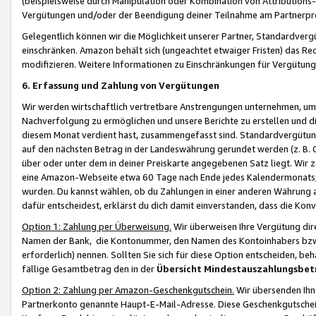
(beispielsweise durch Manipulation oder Kombination von Attributions-
Vergütungen und/oder der Beendigung deiner Teilnahme am Partnerp
Gelegentlich können wir die Möglichkeit unserer Partner, Standardv
einschränken. Amazon behält sich (ungeachtet etwaiger Fristen) das Re
modifizieren. Weitere Informationen zu Einschränkungen für Vergütung
6. Erfassung und Zahlung von Vergütungen
Wir werden wirtschaftlich vertretbare Anstrengungen unternehmen, um 
Nachverfolgung zu ermöglichen und unsere Berichte zu erstellen und di
diesem Monat verdient hast, zusammengefasst sind. Standardvergütung
auf den nächsten Betrag in der Landeswährung gerundet werden (z. B. C
über oder unter dem in deiner Preiskarte angegebenen Satz liegt. Wir
eine Amazon-Webseite etwa 60 Tage nach Ende jedes Kalendermonats, i
wurden. Du kannst wählen, ob du Zahlungen in einer anderen Währung
dafür entscheidest, erklärst du dich damit einverstanden, dass die K
Option 1: Zahlung per Überweisung.
Wir überweisen Ihre Vergütung dir
Namen der Bank, die Kontonummer, den Namen des Kontoinhabers bzw. a
erforderlich) nennen. Sollten Sie sich für diese Option entscheiden, be
fällige Gesamtbetrag den in der
Übersicht Mindestauszahlungsbet
Option 2: Zahlung per Amazon-Geschenkgutschein.
Wir übersenden Ihne
Partnerkonto genannte Haupt-E-Mail-Adresse. Diese Geschenkgutschei