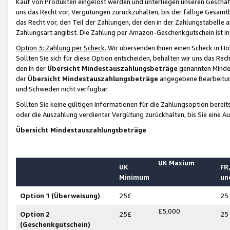
Kauf von Produkten eingelöst werden und unterliegen unseren Geschäf
uns das Recht vor, Vergütungen zurückzuhalten, bis der fällige Gesamt
das Recht vor, den Teil der Zahlungen, der den in der Zahlungstabelle 
Zahlungsart angibst. Die Zahlung per Amazon-Geschenkgutschein ist in
Option 3: Zahlung per Scheck.
Wir übersenden Ihnen einen Scheck in Höh
Sollten Sie sich für diese Option entscheiden, behalten wir uns das Rec
den in der
Übersicht Mindestauszahlungsbeträge
genannten Mindest
der
Übersicht Mindestauszahlungsbeträge
angegebene Bearbeitung
und Schweden nicht verfügbar.
Sollten Sie keine gültigen Informationen für die Zahlungsoption bereit
oder die Auszahlung verdienter Vergütung zurückhalten, bis Sie eine A
Übersicht Mindestauszahlungsbeträge
UK Maxium
UK
FR,
Minimum
un
Option 1 (Überweisung)
25£
25
£5,000
Option 2
25£
25
(Geschenkgutschein)