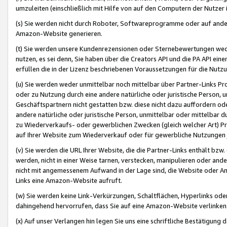
umzuleiten (einschließlich mit Hilfe von auf den Computern der Nutzer i
(s) Sie werden nicht durch Roboter, Softwareprogramme oder auf andere
Amazon-Website generieren.
(t) Sie werden unsere Kundenrezensionen oder Sternebewertungen wed
nutzen, es sei denn, Sie haben über die Creators API und die PA API e
erfüllen die in der Lizenz beschriebenen Voraussetzungen für die Nutzu
(u) Sie werden weder unmittelbar noch mittelbar über Partner-Links P
oder zu Nutzung durch eine andere natürliche oder juristische Person,
Geschäftspartnern nicht gestatten bzw. diese nicht dazu auffordern od
andere natürliche oder juristische Person, unmittelbar oder mittelbar
zu Wiederverkaufs- oder gewerblichen Zwecken (gleich welcher Art) 
auf Ihrer Website zum Wiederverkauf oder für gewerbliche Nutzungen 
(v) Sie werden die URL Ihrer Website, die die Partner-Links enthält b
werden, nicht in einer Weise tarnen, verstecken, manipulieren oder and
nicht mit angemessenem Aufwand in der Lage sind, die Website oder A
Links eine Amazon-Website aufruft.
(w) Sie werden keine Link-Verkürzungen, Schaltflächen, Hyperlinks ode
dahingehend hervorrufen, dass Sie auf eine Amazon-Website verlinken
(x) Auf unser Verlangen hin legen Sie uns eine schriftliche Bestätigung