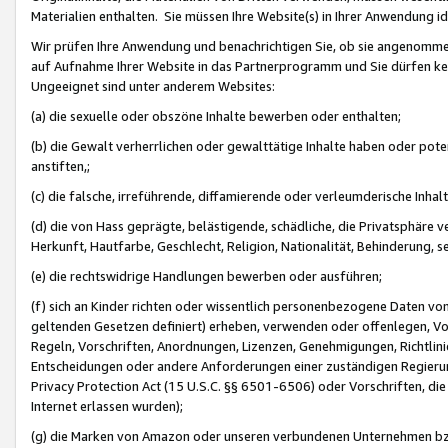
Materialien enthalten. Sie müssen Ihre Website(s) in Ihrer Anwendung ide
Wir prüfen Ihre Anwendung und benachrichtigen Sie, ob sie angenommen
auf Aufnahme Ihrer Website in das Partnerprogramm und Sie dürfen kei
Ungeeignet sind unter anderem Websites:
(a) die sexuelle oder obszöne Inhalte bewerben oder enthalten;
(b) die Gewalt verherrlichen oder gewalttätige Inhalte haben oder pot
anstiften,;
(c) die falsche, irreführende, diffamierende oder verleumderische Inha
(d) die von Hass geprägte, belästigende, schädliche, die Privatsphäre v
Herkunft, Hautfarbe, Geschlecht, Religion, Nationalität, Behinderung, 
(e) die rechtswidrige Handlungen bewerben oder ausführen;
(f) sich an Kinder richten oder wissentlich personenbezogene Daten vo
geltenden Gesetzen definiert) erheben, verwenden oder offenlegen, Vo
Regeln, Vorschriften, Anordnungen, Lizenzen, Genehmigungen, Richtlini
Entscheidungen oder andere Anforderungen einer zuständigen Regierung
Privacy Protection Act (15 U.S.C. §§ 6501-6506) oder Vorschriften, di
Internet erlassen wurden);
(g) die Marken von Amazon oder unseren verbundenen Unternehmen b