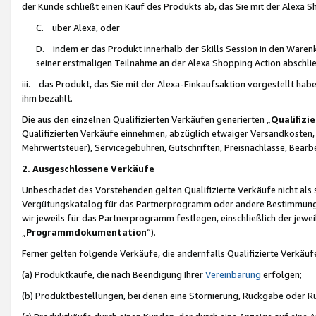
der Kunde schließt einen Kauf des Produkts ab, das Sie mit der Alexa 
C. über Alexa, oder
D. indem er das Produkt innerhalb der Skills Session in den Waren
seiner erstmaligen Teilnahme an der Alexa Shopping Action abschlie
iii. das Produkt, das Sie mit der Alexa-Einkaufsaktion vorgestellt ha
ihm bezahlt.
Die aus den einzelnen Qualifizierten Verkäufen generierten „
Qualifizi
Qualifizierten Verkäufe einnehmen, abzüglich etwaiger Versandkosten
Mehrwertsteuer), Servicegebühren, Gutschriften, Preisnachlässe, Bear
2. Ausgeschlossene Verkäufe
Unbeschadet des Vorstehenden gelten Qualifizierte Verkäufe nicht als
Vergütungskatalog für das Partnerprogramm oder andere Bestimmungen,
wir jeweils für das Partnerprogramm festlegen, einschließlich der jewe
„
Programmdokumentation
“).
Ferner gelten folgende Verkäufe, die andernfalls Qualifizierte Verkä
(a) Produktkäufe, die nach Beendigung Ihrer
Vereinbarung
erfolgen;
(b) Produktbestellungen, bei denen eine Stornierung, Rückgabe oder R