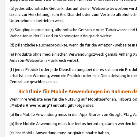
(b) jedes alkoholische Getränk, das auf deiner Webseite beworben wird
Lizenz zur Herstellung, zum Großhandel oder zum Vertrieb alkoholisch
Unternehmens betrieben wird,
(c) Säuglingsnahruhrung, alkoholische Getränke oder Tabakwaren und E
Webseiten in der EU und im Vereinigten Königreich wirbst,
(d) pflanzliche Raucherprodukte, wenn du für die Amazon-Webseite in B
(e) Produkte ohne medizinischen Verwendungszweck gemäß Anhang XVI 
Amazon-Webseite in Frankreich wirbst,
(f) jedes Produkt oder jede Dienstleistung, bei der es sich um ein Prod
erhältst eine Warnung, wenn ein Produkt oder eine Dienstleistung in de
Central ausgeschlossen ist.
Richtlinie für Mobile Anwendungen im Rahmen de
Wenn Ihre Website eine für die Nutzung auf Mobiltelefonen, Tablets 
„
Mobile Anwendung
“) enthält, gilt Folgendes:
(a) Ihre Mobile Anwendung muss in den App-Stores von Google Play, A
(b) Ihre Mobile Anwendung muss kostenlos heruntergeladen werden könn
(c) Ihre Mobile Anwendung muss originäre Inhalte haben,