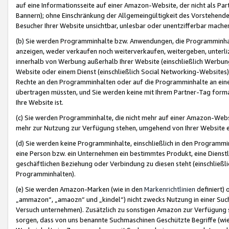
auf eine Informationsseite auf einer Amazon-Website, der nicht als Part
Bannern); ohne Einschränkung der Allgemeingültigkeit des Vorstehende
Besucher Ihrer Website unsichtbar, unlesbar oder unentzifferbar mache
(b) Sie werden Programminhalte bzw. Anwendungen, die Programminhalt
anzeigen, weder verkaufen noch weiterverkaufen, weitergeben, unterli
innerhalb von Werbung außerhalb Ihrer Website (einschließlich Werbun
Website oder einem Dienst (einschließlich Social Networking-Website
Rechte an den Programminhalten oder auf die Programminhalte an eine a
übertragen müssten, und Sie werden keine mit Ihrem Partner-Tag formati
Ihre Website ist.
(c) Sie werden Programminhalte, die nicht mehr auf einer Amazon-Websit
mehr zur Nutzung zur Verfügung stehen, umgehend von Ihrer Website e
(d) Sie werden keine Programminhalte, einschließlich in den Programmin
eine Person bzw. ein Unternehmen ein bestimmtes Produkt, eine Dienstle
geschäftlichen Beziehung oder Verbindung zu diesen steht (einschließli
Programminhalten).
(e) Sie werden Amazon-Marken (wie in den
Markenrichtlinien
definiert) 
„ammazon“, „amaozn“ und „kindel“) nicht zwecks Nutzung in einer Suc
Versuch unternehmen). Zusätzlich zu sonstigen Amazon zur Verfügung 
sorgen, dass von uns benannte Suchmaschinen Geschützte Begriffe (wie 