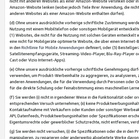
nicht mit anderen Websites als einer Amazon-Website verlinken oder i
Amazon-Website lenken (wobei jedoch Teile Ihrer Anwendung, die nich
anderen Websites als einer Amazon-Website enthalten dürfen).
(d) Ohne unsere ausdrückliche vorherige schriftliche Zustimmung werd
Nutzung mit einem Mobiltelefon oder sonstigen Mobilgerät entwickelt
(1) Websites, die nicht für die Nutzung mit solchen Geräten entwickelt
eine nicht für Mobilgeräte optimierte Website, die über einen Interne
in den
Richtlinie für Mobile Anwendungen
definiert, oder (3) Beistellge
Satellitenempfangsgeräte, Streaming-Video-Player, Blu-Ray-Player ode
Cast oder Vizio Internet-Apps).
(e) Ohne unsere ausdrückliche vorherige schriftliche Genehmigung dürfe
verwenden, um Produkt-Werbeinhalte zu aggregieren, zu analysieren, 
anderen Anwendungen, die für die Verwendung durch Personen oder Or
für die direkte Schulung oder Feinabstimmung eines maschinellen Lern
(f) Sie werden (i) nicht in irgendeiner Weise in die Funktionalität ode
entsprechenden Versuch unternehmen; (ii) keine Produktwerbungsinha
Kontaktaufnahme mit Verkäufern oder Kunden oder sonstiger Werbeaktiv
API, Datenfeeds, Produktwerbungsinhalten oder Spezifikationen erschei
Eigentumsrechte oder gewerblicher Schutzrechte, nicht entfernen, verd
(g) Sie werden nicht versuchen, (i) die Spezifikationen oder die in de
manipulieren, zu reparieren oder anderweitig abgeleitete Werke davon z