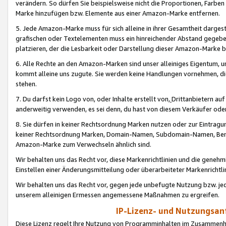
verändern. So dürfen Sie beispielsweise nicht die Proportionen, Farb
Marke hinzufügen bzw. Elemente aus einer Amazon-Marke entfernen.
5. Jede Amazon-Marke muss für sich alleine in ihrer Gesamtheit darge
grafischen oder Textelementen muss ein hinreichender Abstand gegebe
platzieren, der die Lesbarkeit oder Darstellung dieser Amazon-Marke b
6. Alle Rechte an den Amazon-Marken sind unser alleiniges Eigentum, 
kommt alleine uns zugute. Sie werden keine Handlungen vornehmen, 
stehen.
7. Du darfst kein Logo von, oder Inhalte erstellt von,
Drittanbietern au
anderweitig verwenden, es sei denn, du hast von diesem Verkäufer oder
8. Sie dürfen in keiner Rechtsordnung Marken nutzen oder zur Eintragu
keiner Rechtsordnung Marken, Domain-Namen, Subdomain-Namen, Benu
Amazon-Marke zum Verwechseln ähnlich sind.
Wir behalten uns das Recht vor, diese Markenrichtlinien und die gene
Einstellen einer Änderungsmitteilung oder überarbeiteter Markenricht
Wir behalten uns das Recht vor, gegen jede unbefugte Nutzung bzw. jede 
unserem alleinigen Ermessen angemessene Maßnahmen zu ergreifen.
IP-Lizenz- und Nutzungsan
Diese Lizenz regelt Ihre Nutzung von Programminhalten im Zusammen