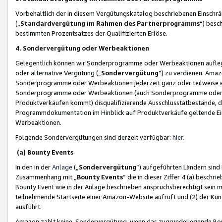
Vorbehaltlich der in diesem Vergütungskatalog beschriebenen Einschr
(„
Standardvergütung im Rahmen des Partnerprogramms
“) besc
bestimmten Prozentsatzes der Qualifizierten Erlöse.
4. Sondervergütung oder Werbeaktionen
Gelegentlich können wir Sonderprogramme oder Werbeaktionen auflegen,
oder alternative Vergütung („
Sondervergütung
”) zu verdienen. Amazo
Sonderprogramme oder Werbeaktionen jederzeit ganz oder teilweise einz
Sonderprogramme oder Werbeaktionen (auch Sonderprogramme oder We
Produktverkäufen kommt) disqualifizierende Ausschlusstatbestände, di
Programmdokumentation im Hinblick auf Produktverkäufe geltende E
Werbeaktionen.
Folgende Sondervergütungen sind derzeit verfügbar:
hier
.
(a) Bounty Events
In den in der
Anlage
(„
Sondervergütung
“) aufgeführten Ländern sind
Zusammenhang mit „
Bounty Events
“ die in dieser Ziffer 4 (a) besch
Bounty Event wie in der Anlage beschrieben anspruchsberechtigt sein mu
teilnehmende Startseite einer Amazon-Website aufruft und (2) der Kun
ausführt.
Amazon zahlt keine Sondervergütung, wenn das zugrundeliegende Boun