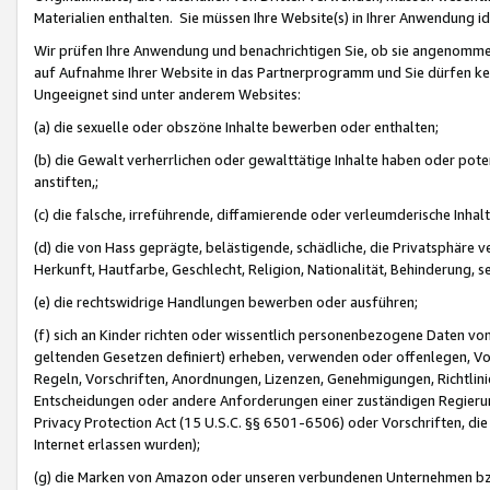
Materialien enthalten. Sie müssen Ihre Website(s) in Ihrer Anwendung ide
Wir prüfen Ihre Anwendung und benachrichtigen Sie, ob sie angenommen
auf Aufnahme Ihrer Website in das Partnerprogramm und Sie dürfen kei
Ungeeignet sind unter anderem Websites:
(a) die sexuelle oder obszöne Inhalte bewerben oder enthalten;
(b) die Gewalt verherrlichen oder gewalttätige Inhalte haben oder pot
anstiften,;
(c) die falsche, irreführende, diffamierende oder verleumderische Inha
(d) die von Hass geprägte, belästigende, schädliche, die Privatsphäre v
Herkunft, Hautfarbe, Geschlecht, Religion, Nationalität, Behinderung, 
(e) die rechtswidrige Handlungen bewerben oder ausführen;
(f) sich an Kinder richten oder wissentlich personenbezogene Daten vo
geltenden Gesetzen definiert) erheben, verwenden oder offenlegen, Vo
Regeln, Vorschriften, Anordnungen, Lizenzen, Genehmigungen, Richtlini
Entscheidungen oder andere Anforderungen einer zuständigen Regierung
Privacy Protection Act (15 U.S.C. §§ 6501-6506) oder Vorschriften, di
Internet erlassen wurden);
(g) die Marken von Amazon oder unseren verbundenen Unternehmen b