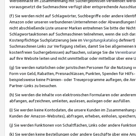
Werbeinhalte im Zusammenhang mit Suchergebnissen verwendet werden,
vorausgesetzt die Suchmaschine verfügt über entsprechende Ausschlu
(f) Sie werden nicht auf Schlagwörter, Suchbegriffe oder andere Ident
Amazon oder unseren verbundenen Unternehmen oder Abwandlungen bzw
nicht abschließende Liste unserer Marken entnehmen Sie bitte der Nich
Schlagwortauktionen auf Suchmaschinen teilnehmen, wenn die sich da
Kostenpflichtige Suchplatzierung (wie im
Vergütungskatalog
definiert
Suchmaschinen Links zur Verfügung stellen, damit Sie bei allgemeinen I
kostenfreien Suchergebnissen) auftauchen, solange Sie die
Vereinbaru
auf Ihre Website leiten und nicht unmittelbar oder mittelbar über eine
(g) Sie werden natürlichen oder juristischen Personen für die Nutzung 
Form von Geld, Rabatten, Preisnachlässen, Punkten, Spenden für Hilfs
beispielsweise keine Prämien- oder Treueprogramme auflegen, die Anrei
Partner-Links zu besuchen.
(h) Sie werden die Inhalte von elektronischen Formularen oder anderem M
abfangen, aufzeichnen, umleiten, auslesen, auslegen oder ausfüllen.
(i) Sie werden keine Kontodaten, die unsere Kunden im Zusammenhang 
Kunden der Amazon-Websites), abfragen, erheben, einholen, speichern,
(j) Sie werden Funktionen von Schaltflächen, Links oder andere Funkti
(k) Sie werden keine Bestellungen oder andere Geschäfte über eine Ama