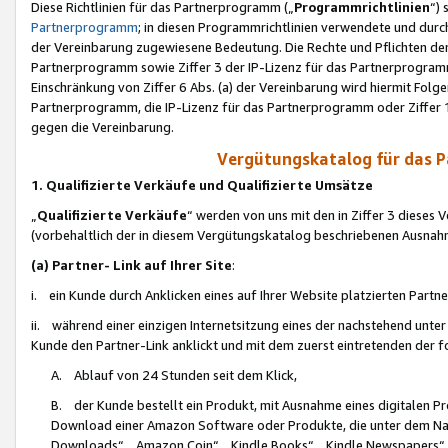
Diese Richtlinien für das Partnerprogramm („
Programmrichtlinien
“)
Partnerprogramm
; in diesen Programmrichtlinien verwendete und durch
der Vereinbarung zugewiesene Bedeutung. Die Rechte und Pflichten de
Partnerprogramm sowie Ziffer 3 der IP-Lizenz für das Partnerprogram
Einschränkung von Ziffer 6 Abs. (a) der Vereinbarung wird hiermit Fol
Partnerprogramm, die IP-Lizenz für das Partnerprogramm oder Ziffer 1
gegen die Vereinbarung.
Vergütungskatalog für das 
1. Qualifizierte Verkäufe und Qualifizierte Umsätze
„
Qualifizierte Verkäufe
“ werden von uns mit den in Ziffer 3 diese
(vorbehaltlich der in diesem Vergütungskatalog beschriebenen Ausnah
(a) Partner- Link auf Ihrer Site
:
i. ein Kunde durch Anklicken eines auf Ihrer Website platzierten Part
ii. während einer einzigen Internetsitzung eines der nachstehend unter (i)
Kunde den Partner-Link anklickt und mit dem zuerst eintretenden der f
A. Ablauf von 24 Stunden seit dem Klick,
B. der Kunde bestellt ein Produkt, mit Ausnahme eines digitalen P
Download einer Amazon Software oder Produkte, die unter dem N
Downloads“, „Amazon Coin“, „Kindle Books“, „Kindle Newspapers“, „