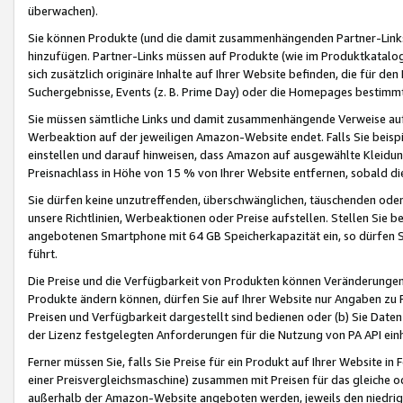
überwachen).
Sie können Produkte (und die damit zusammenhängenden Partner-Links)
hinzufügen. Partner-Links müssen auf Produkte (wie im Produktkatalog de
sich zusätzlich originäre Inhalte auf Ihrer Website befinden, die für 
Suchergebnisse, Events (z. B. Prime Day) oder die Homepages bestimmte
Sie müssen sämtliche Links und damit zusammenhängende Verweise auf z
Werbeaktion auf der jeweiligen Amazon-Website endet. Falls Sie beisp
einstellen und darauf hinweisen, dass Amazon auf ausgewählte Kleidun
Preisnachlass in Höhe von 15 % von Ihrer Website entfernen, sobald di
Sie dürfen keine unzutreffenden, überschwänglichen, täuschenden od
unsere Richtlinien, Werbeaktionen oder Preise aufstellen. Stellen Sie 
angebotenen Smartphone mit 64 GB Speicherkapazität ein, so dürfen S
führt.
Die Preise und die Verfügbarkeit von Produkten können Veränderungen 
Produkte ändern können, dürfen Sie auf Ihrer Website nur Angaben zu P
Preisen und Verfügbarkeit dargestellt sind bedienen oder (b) Sie Daten
der Lizenz festgelegten Anforderungen für die Nutzung von PA API einh
Ferner müssen Sie, falls Sie Preise für ein Produkt auf Ihrer Website in 
einer Preisvergleichsmaschine) zusammen mit Preisen für das gleiche o
außerhalb der Amazon-Website angeboten werden, jeweils den niedrigst