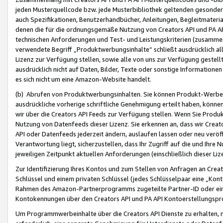
jeden Musterquellcode bzw. jede Musterbibliothek geltenden gesonder
auch Spezifikationen, Benutzerhandbücher, Anleitungen, Begleitmaterial
denen die für die ordnungsgemäße Nutzung von Creators API und PA A
technischen Anforderungen und Test- und Leistungskriterien (zusammen
verwendete Begriff „Produktwerbungsinhalte“ schließt ausdrücklich al
Lizenz zur Verfügung stellen, sowie alle von uns zur Verfügung gestel
ausdrücklich nicht auf Daten, Bilder, Texte oder sonstige Informatione
es sich nicht um eine Amazon-Website handelt.
(b) Abrufen von Produktwerbungsinhalten. Sie können Produkt-Werbein
ausdrückliche vorherige schriftliche Genehmigung erteilt haben, könn
wir über die Creators API Feeds zur Verfügung stellen. Wenn Sie Produk
Nutzung von Datenfeeds dieser Lizenz. Sie erkennen an, dass wir Creat
API oder Datenfeeds jederzeit ändern, auslaufen lassen oder neu veröffe
Verantwortung liegt, sicherzustellen, dass Ihr Zugriff auf die und Ihr
jeweiligen Zeitpunkt aktuellen Anforderungen (einschließlich dieser Liz
Zur Identifizierung Ihres Kontos und zum Stellen von Anfragen an Crea
Schlüssel und einem privaten Schlüssel (jedes Schlüsselpaar eine „Kon
Rahmen des Amazon-Partnerprogramms zugeteilte Partner-ID oder ein
Kontokennungen über den Creators API und PA API Kontoerstellungspro
Um Programmwerbeinhalte über die Creators API Dienste zu erhalten, m