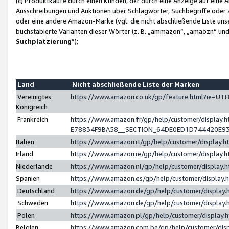
(c) Produktkäufe durch einen Kunden, der durch eine Anzeige auf eine 
Ausschreibungen und Auktionen über Schlagwörter, Suchbegriffe oder 
oder eine andere Amazon-Marke (vgl. die nicht abschließende Liste un
buchstabierte Varianten dieser Wörter (z. B. „ammazon“, „amaozn“ und „
Suchplatzierung
”);
Land
Nicht abschließende Liste der Marken
Vereinigtes
https://www.amazon.co.uk/gp/feature.html?ie=U
Königreich
Frankreich
https://www.amazon.fr/gp/help/customer/displa
E78834F9BA58__SECTION_64DE0ED1D744420E9
Italien
https://www.amazon.it/gp/help/customer/display
Irland
https://www.amazon.ie/gp/help/customer/displa
Niederlande
https://www.amazon.nl/gp/help/customer/display
Spanien
https://www.amazon.es/gp/help/customer/display
Deutschland
https://www.amazon.de/gp/help/customer/displa
Schweden
https://www.amazon.de/gp/help/customer/displa
Polen
https://www.amazon.pl/gp/help/customer/display
Belgien
https://www.amazon.com.be/gp/help/customer/d