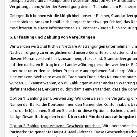
(beispielsweise durch Manipulation oder Kombination von Attributions-
Vergütungen und/oder der Beendigung deiner Teilnahme am Partnerp
Gelegentlich können wir die Möglichkeit unserer Partner, Standardv
einschränken. Amazon behält sich (ungeachtet etwaiger Fristen) das Re
modifizieren. Weitere Informationen zu Einschränkungen für Vergütung
6. Erfassung und Zahlung von Vergütungen
Wir werden wirtschaftlich vertretbare Anstrengungen unternehmen, um 
Nachverfolgung zu ermöglichen und unsere Berichte zu erstellen und di
diesem Monat verdient hast, zusammengefasst sind. Standardvergütung
auf den nächsten Betrag in der Landeswährung gerundet werden (z. B. C
über oder unter dem in deiner Preiskarte angegebenen Satz liegt. Wir
eine Amazon-Webseite etwa 60 Tage nach Ende jedes Kalendermonats, i
wurden. Du kannst wählen, ob du Zahlungen in einer anderen Währung
dafür entscheidest, erklärst du dich damit einverstanden, dass die K
Option 1: Zahlung per Überweisung.
Wir überweisen Ihre Vergütung dir
Namen der Bank, die Kontonummer, den Namen des Kontoinhabers bzw. a
erforderlich) nennen. Sollten Sie sich für diese Option entscheiden, be
fällige Gesamtbetrag den in der
Übersicht Mindestauszahlungsbet
Option 2: Zahlung per Amazon-Geschenkgutschein.
Wir übersenden Ihne
Partnerkonto genannte Haupt-E-Mail-Adresse. Diese Geschenkgutschei