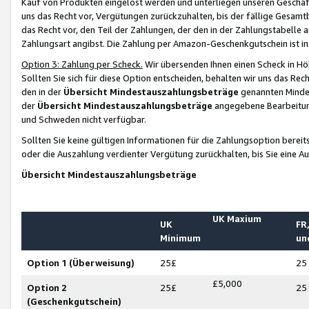
Kauf von Produkten eingelöst werden und unterliegen unseren Geschäf
uns das Recht vor, Vergütungen zurückzuhalten, bis der fällige Gesamt
das Recht vor, den Teil der Zahlungen, der den in der Zahlungstabelle 
Zahlungsart angibst. Die Zahlung per Amazon-Geschenkgutschein ist in
Option 3: Zahlung per Scheck.
Wir übersenden Ihnen einen Scheck in Höh
Sollten Sie sich für diese Option entscheiden, behalten wir uns das Rec
den in der
Übersicht Mindestauszahlungsbeträge
genannten Mindest
der
Übersicht Mindestauszahlungsbeträge
angegebene Bearbeitung
und Schweden nicht verfügbar.
Sollten Sie keine gültigen Informationen für die Zahlungsoption bereit
oder die Auszahlung verdienter Vergütung zurückhalten, bis Sie eine A
Übersicht Mindestauszahlungsbeträge
UK Maxium
UK
FR,
Minimum
un
Option 1 (Überweisung)
25£
25
£5,000
Option 2
25£
25
(Geschenkgutschein)