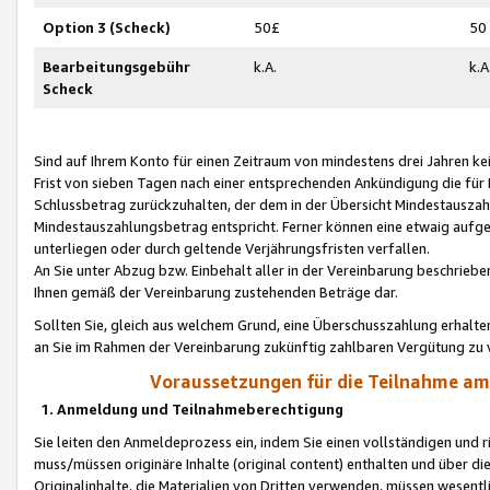
Option 3 (Scheck)
50£
50
Bearbeitungsgebühr
k.A.
k.A
Scheck
Sind auf Ihrem Konto für einen Zeitraum von mindestens drei Jahren kein
Frist von sieben Tagen nach einer entsprechenden Ankündigung die für
Schlussbetrag zurückzuhalten, der dem in der Übersicht Mindestausz
Mindestauszahlungsbetrag entspricht. Ferner können eine etwaig aufg
unterliegen oder durch geltende Verjährungsfristen verfallen.
An Sie unter Abzug bzw. Einbehalt aller in der Vereinbarung beschrieb
Ihnen gemäß der Vereinbarung zustehenden Beträge dar.
Sollten Sie, gleich aus welchem Grund, eine Überschusszahlung erhalte
an Sie im Rahmen der Vereinbarung zukünftig zahlbaren Vergütung zu 
Voraussetzungen für die Teilnahme a
1. Anmeldung und Teilnahmeberechtigung
Sie leiten den Anmeldeprozess ein, indem Sie einen vollständigen und 
muss/müssen originäre Inhalte (original content) enthalten und über d
Originalinhalte, die Materialien von Dritten verwenden, müssen wese