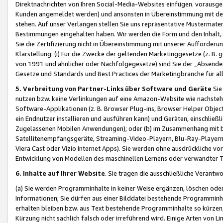
Direktnachrichten von Ihren Social-Media-Websites einfügen. vorausg
Kunden angemeldet werden) und ansonsten in Übereinstimmung mit der
stehen. Auf unser Verlangen stellen Sie uns repräsentative Mustermater
Bestimmungen eingehalten haben. Wir werden die Form und den Inhalt, di
Sie die Zertifizierung nicht in Übereinstimmung mit unserer Aufforderu
Klarstellung: (i) Für die Zwecke der geltenden Marketinggesetze (z. 
von 1991 und ähnlicher oder Nachfolgegesetze) sind Sie der „Absender“ j
Gesetze und Standards und Best Practices der Marketingbranche für 
5. Verbreitung von Partner-Links über Software und Geräte
Sie
nutzen bzw. keine Verlinkungen auf eine Amazon-Website wie nachsteh
Software-Applikationen (z. B. Browser Plug-ins, Browser Helper Objec
ein Endnutzer installieren und ausführen kann) und Geräten, einschlie
Zugelassenen Mobilen Anwendungen); oder (b) im Zusammenhang mit bzw.
Satellitenempfangsgeräte, Streaming-Video-Playern, Blu-Ray-Playern 
Viera Cast oder Vizio Internet Apps). Sie werden ohne ausdrückliche v
Entwicklung von Modellen des maschinellen Lernens oder verwandter 
6. Inhalte auf Ihrer Website
. Sie tragen die ausschließliche Verantwo
(a) Sie werden Programminhalte in keiner Weise ergänzen, löschen oder
Informationen; Sie dürfen aus einer Bilddatei bestehende Programminhal
erhalten bleiben bzw. aus Text bestehende Programminhalte so kürzen, 
Kürzung nicht sachlich falsch oder irreführend wird. Einige Arten von L