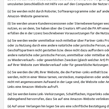
umzuleiten (einschließlich mit Hilfe von auf den Computern der Nutzer i
(s) Sie werden nicht durch Roboter, Softwareprogramme oder auf andere
Amazon-Website generieren.
(t) Sie werden unsere Kundenrezensionen oder Sternebewertungen wed
nutzen, es sei denn, Sie haben über die Creators API und die PA API e
erfüllen die in der Lizenz beschriebenen Voraussetzungen für die Nutzu
(u) Sie werden weder unmittelbar noch mittelbar über Partner-Links P
oder zu Nutzung durch eine andere natürliche oder juristische Person,
Geschäftspartnern nicht gestatten bzw. diese nicht dazu auffordern od
andere natürliche oder juristische Person, unmittelbar oder mittelbar
zu Wiederverkaufs- oder gewerblichen Zwecken (gleich welcher Art) 
auf Ihrer Website zum Wiederverkauf oder für gewerbliche Nutzungen 
(v) Sie werden die URL Ihrer Website, die die Partner-Links enthält b
werden, nicht in einer Weise tarnen, verstecken, manipulieren oder and
nicht mit angemessenem Aufwand in der Lage sind, die Website oder A
Links eine Amazon-Website aufruft.
(w) Sie werden keine Link-Verkürzungen, Schaltflächen, Hyperlinks ode
dahingehend hervorrufen, dass Sie auf eine Amazon-Website verlinken
(x) Auf unser Verlangen hin legen Sie uns eine schriftliche Bestätigung