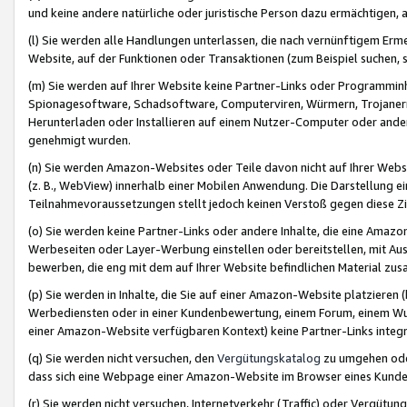
und keine andere natürliche oder juristische Person dazu ermächtigen, a
(l) Sie werden alle Handlungen unterlassen, die nach vernünftigem Erme
Website, auf der Funktionen oder Transaktionen (zum Beispiel suchen, s
(m) Sie werden auf Ihrer Website keine Partner-Links oder Programmin
Spionagesoftware, Schadsoftware, Computerviren, Würmern, Trojaner
Herunterladen oder Installieren auf einem Nutzer-Computer oder ande
genehmigt wurden.
(n) Sie werden Amazon-Websites oder Teile davon nicht auf Ihrer Websi
(z. B., WebView) innerhalb einer Mobilen Anwendung. Die Darstellung ein
Teilnahmevoraussetzungen stellt jedoch keinen Verstoß gegen diese Zif
(o) Sie werden keine Partner-Links oder andere Inhalte, die eine Am
Werbeseiten oder Layer-Werbung einstellen oder bereitstellen, mit Au
bewerben, die eng mit dem auf Ihrer Website befindlichen Material z
(p) Sie werden in Inhalte, die Sie auf einer Amazon-Website platzier
Werbediensten oder in einer Kundenbewertung, einem Forum, einem Wun
einer Amazon-Website verfügbaren Kontext) keine Partner-Links integr
(q) Sie werden nicht versuchen, den
Vergütungskatalog
zu umgehen oder
dass sich eine Webpage einer Amazon-Website im Browser eines Kunden 
(r) Sie werden nicht versuchen, Internetverkehr (Traffic) oder Vergü