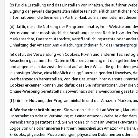
(c) für die Erstellung und das Einstellen von Inhalten, die auf Ihrer We
Eignung der jeweils dargestellten Inhalte (einschließlich sämtlicher 
Informationen, die Sie in einen Partner-Link aufnehmen oder mit diese
(d) dafür, dass die Nutzung der Programminhalte, Ihrer Website und des 
Verletzung oder missbräuchliche Ausübung unserer Rechte bzw. der Recht
Markenrechte, Datenschutzrechte, Veröffentlichungsrechte oder anderer
Einhaltung der
Amazon Anti-Fälschungsrichtlinien für das Partnerpro
(e) dafür, die Verwendung von Cookies, Pixeln und anderen Technologien
Besuchern gesammelten Daten in Übereinstimmung mit den geltenden Ge
und angemessen darzustellen und auf andere Weise die geltenden geset
in sonstiger Weise, einschließlich des ggf. anzuzeigenden Hinweises, d
Werbeanzeigen bereitstellen, von den Besuchern Ihrer Website unmitte
Cookies erkennen können und dafür, dass Sie Informationen über die v
Online-Werbung bereitstellen, soweit nach den anwendbaren gesetzlic
(f) für Ihre Nutzung, der Programminhalte und der Amazon-Marken, u
4. Werbeeinschränkungen.
Sie werden sich nicht an Werbe-, Market
Unternehmen oder in Verbindung mit einer Amazon-Website oder dem Pa
Vereinbarung
gestattet sind. Sie werden sich nicht an Werbeaktivitäten
Logos von uns oder unseren Partnern (einschließlich Amazon-Marken), 
E-Books, physischen Postsendungen, physischen Dokumenten oder in 