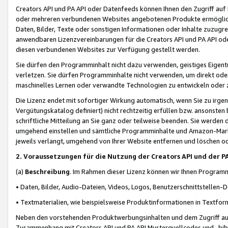
Creators API und PA API oder Datenfeeds können Ihnen den Zugriff auf D
oder mehreren verbundenen Websites angebotenen Produkte ermögliche
Daten, Bilder, Texte oder sonstigen Informationen oder Inhalte zuzugre
anwendbaren Lizenzvereinbarungen für die Creators API und PA API od
diesen verbundenen Websites zur Verfügung gestellt werden.
Sie dürfen den Programminhalt nicht dazu verwenden, geistiges Eigent
verletzen. Sie dürfen Programminhalte nicht verwenden, um direkt ode
maschinelles Lernen oder verwandte Technologien zu entwickeln oder zu
Die Lizenz endet mit sofortiger Wirkung automatisch, wenn Sie zu irg
Vergütungskatalog definiert) nicht rechtzeitig erfüllen bzw. ansonsten
schriftliche Mitteilung an Sie ganz oder teilweise beenden. Sie werden
umgehend einstellen und sämtliche Programminhalte und Amazon-Marke
jeweils verlangt, umgehend von Ihrer Website entfernen und löschen od
2. Voraussetzungen für die Nutzung der Creators API und der P
(a)
Beschreibung
. Im Rahmen dieser Lizenz können wir Ihnen Programmi
• Daten, Bilder, Audio-Dateien, Videos, Logos, Benutzerschnittstellen-
• Textmaterialien, wie beispielsweise Produktinformationen in Textfor
Neben den vorstehenden Produktwerbungsinhalten und dem Zugriff auf 
Zusammenhang mit Creators API und PA API Musterquellcodes und -bibli