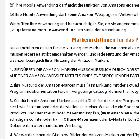
(d) Ihre Mobile Anwendung darf nicht die Funktion von Amazons eige
(e) Ihre Mobile Anwendung darf keine Amazon-Webpages in WebView 
Wir prüfen Ihre Anwendung und benachrichtigen Sie, ob sie angenomm
„
Zugelassene Mobile Anwendung
“ im Sinne der
Vereinbarung
.
Markenrichtlinien für das 
Diese Richtlinien gelten für die Nutzung der Marken, die wir Ihnen als 
müssen jederzeit strikt eingehalten werden, und jede Nutzung der Ama
Lizenzen bezüglich Ihrer Nutzung der Amazon-Marken.
1. SIE DÜRFEN DIE AMAZON-MARKEN AUSSCHLIESSLICH DURCH DARS
AUF EINER AMAZON-WEBSITE MITTELS EINES ENTSPRECHENDEN PART
2. Ihre Nutzung der Amazon-Marken muss (i) im Einklang mit der aktuells
Programmdokumentation (wie im
Vergütungskatalog
definiert) erfolg
3. Sie dürfen die Amazon-Marken ausschließlich für den in der Progr
nicht wie folgt nutzen oder darstellen: (i) in einer Weise, die ein Spo
Produkte und Dienstleistungen zu verunglimpfen, (iii) in einer Weise
schädigen könnte, oder (iv) in Offline-Materialien oder E-Mails (z. B.
Dokumenten oder mündlicher Werbung).
4. Wir werden Ihnen ein Bild bzw. Bilder der Amazon-Marken zur Verfüg