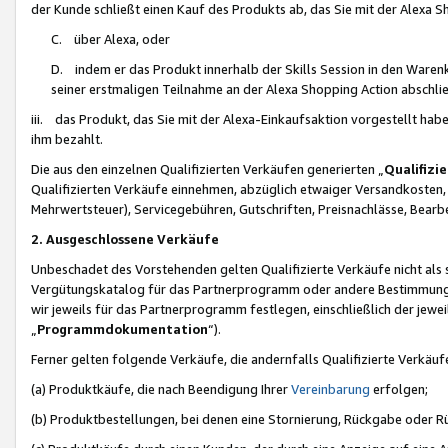
der Kunde schließt einen Kauf des Produkts ab, das Sie mit der Alexa 
C. über Alexa, oder
D. indem er das Produkt innerhalb der Skills Session in den Waren
seiner erstmaligen Teilnahme an der Alexa Shopping Action abschlie
iii. das Produkt, das Sie mit der Alexa-Einkaufsaktion vorgestellt ha
ihm bezahlt.
Die aus den einzelnen Qualifizierten Verkäufen generierten „
Qualifizi
Qualifizierten Verkäufe einnehmen, abzüglich etwaiger Versandkosten
Mehrwertsteuer), Servicegebühren, Gutschriften, Preisnachlässe, Bear
2. Ausgeschlossene Verkäufe
Unbeschadet des Vorstehenden gelten Qualifizierte Verkäufe nicht als
Vergütungskatalog für das Partnerprogramm oder andere Bestimmungen,
wir jeweils für das Partnerprogramm festlegen, einschließlich der jewe
„
Programmdokumentation
“).
Ferner gelten folgende Verkäufe, die andernfalls Qualifizierte Verkä
(a) Produktkäufe, die nach Beendigung Ihrer
Vereinbarung
erfolgen;
(b) Produktbestellungen, bei denen eine Stornierung, Rückgabe oder R