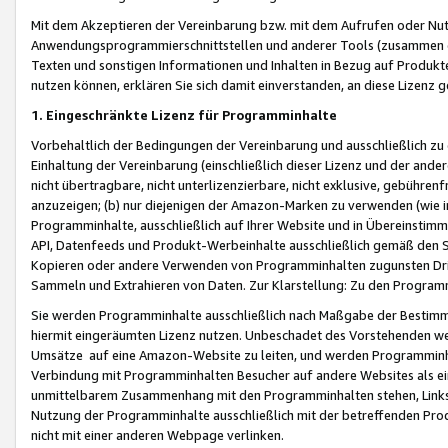
Mit dem Akzeptieren der Vereinbarung bzw. mit dem Aufrufen oder Nutz
Anwendungsprogrammierschnittstellen und anderer Tools (zusammen die
Texten und sonstigen Informationen und Inhalten in Bezug auf Produkte
nutzen können, erklären Sie sich damit einverstanden, an diese Lizenz 
1. Eingeschränkte Lizenz für Programminhalte
Vorbehaltlich der Bedingungen der Vereinbarung und ausschließlich z
Einhaltung der Vereinbarung (einschließlich dieser Lizenz und der ande
nicht übertragbare, nicht unterlizenzierbare, nicht exklusive, gebühren
anzuzeigen; (b) nur diejenigen der Amazon-Marken zu verwenden (wie in 
Programminhalte, ausschließlich auf Ihrer Website und in Übereinstimmu
API, Datenfeeds und Produkt-Werbeinhalte ausschließlich gemäß den Spe
Kopieren oder andere Verwenden von Programminhalten zugunsten Dri
Sammeln und Extrahieren von Daten. Zur Klarstellung: Zu den Program
Sie werden Programminhalte ausschließlich nach Maßgabe der Besti
hiermit eingeräumten Lizenz nutzen. Unbeschadet des Vorstehenden we
Umsätze auf eine Amazon-Website zu leiten, und werden Programminhal
Verbindung mit Programminhalten Besucher auf andere Websites als ein
unmittelbarem Zusammenhang mit den Programminhalten stehen, Links z
Nutzung der Programminhalte ausschließlich mit der betreffenden Pr
nicht mit einer anderen Webpage verlinken.