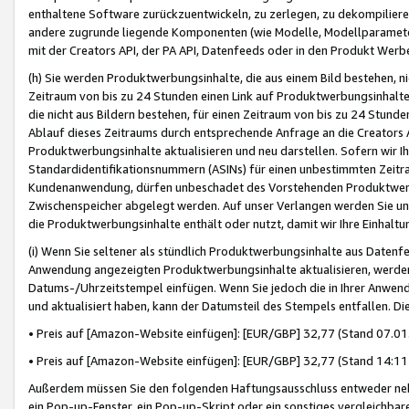
enthaltene Software zurückzuentwickeln, zu zerlegen, zu dekompilier
andere zugrunde liegende Komponenten (wie Modelle, Modellparameter
mit der Creators API, der PA API, Datenfeeds oder in den Produkt Werb
(h) Sie werden Produktwerbungsinhalte, die aus einem Bild bestehen, ni
Zeitraum von bis zu 24 Stunden einen Link auf Produktwerbungsinhalte
die nicht aus Bildern bestehen, für einen Zeitraum von bis zu 24 Stund
Ablauf dieses Zeitraums durch entsprechende Anfrage an die Creators 
Produktwerbungsinhalte aktualisieren und neu darstellen. Sofern wir Ih
Standardidentifikationsnummern (ASINs) für einen unbestimmten Zeitra
Kundenanwendung, dürfen unbeschadet des Vorstehenden Produktwerbu
Zwischenspeicher abgelegt werden. Auf unser Verlangen werden Sie un
die Produktwerbungsinhalte enthält oder nutzt, damit wir Ihre Einhalt
(i) Wenn Sie seltener als stündlich Produktwerbungsinhalte aus Datenfe
Anwendung angezeigten Produktwerbungsinhalte aktualisieren, werden 
Datums-/Uhrzeitstempel einfügen. Wenn Sie jedoch die in Ihrer Anwe
und aktualisiert haben, kann der Datumsteil des Stempels entfallen. Dies
• Preis auf [Amazon-Website einfügen]: [EUR/GBP] 32,77 (Stand 07.01.
• Preis auf [Amazon-Website einfügen]: [EUR/GBP] 32,77 (Stand 14:11 
Außerdem müssen Sie den folgenden Haftungsausschluss entweder neb
ein Pop-up-Fenster, ein Pop-up-Skript oder ein sonstiges vergleichba