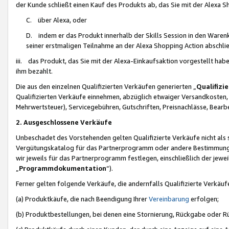
der Kunde schließt einen Kauf des Produkts ab, das Sie mit der Alexa 
C. über Alexa, oder
D. indem er das Produkt innerhalb der Skills Session in den Waren
seiner erstmaligen Teilnahme an der Alexa Shopping Action abschlie
iii. das Produkt, das Sie mit der Alexa-Einkaufsaktion vorgestellt ha
ihm bezahlt.
Die aus den einzelnen Qualifizierten Verkäufen generierten „
Qualifizi
Qualifizierten Verkäufe einnehmen, abzüglich etwaiger Versandkosten
Mehrwertsteuer), Servicegebühren, Gutschriften, Preisnachlässe, Bear
2. Ausgeschlossene Verkäufe
Unbeschadet des Vorstehenden gelten Qualifizierte Verkäufe nicht als
Vergütungskatalog für das Partnerprogramm oder andere Bestimmungen,
wir jeweils für das Partnerprogramm festlegen, einschließlich der jewe
„
Programmdokumentation
“).
Ferner gelten folgende Verkäufe, die andernfalls Qualifizierte Verkä
(a) Produktkäufe, die nach Beendigung Ihrer
Vereinbarung
erfolgen;
(b) Produktbestellungen, bei denen eine Stornierung, Rückgabe oder R