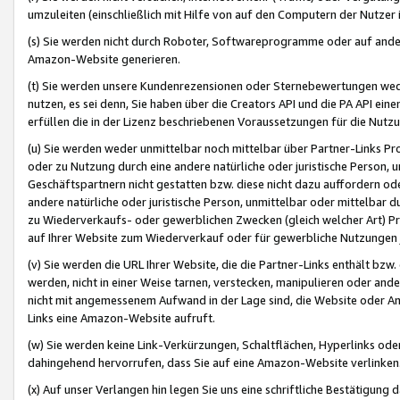
umzuleiten (einschließlich mit Hilfe von auf den Computern der Nutzer i
(s) Sie werden nicht durch Roboter, Softwareprogramme oder auf andere
Amazon-Website generieren.
(t) Sie werden unsere Kundenrezensionen oder Sternebewertungen wed
nutzen, es sei denn, Sie haben über die Creators API und die PA API e
erfüllen die in der Lizenz beschriebenen Voraussetzungen für die Nutzu
(u) Sie werden weder unmittelbar noch mittelbar über Partner-Links P
oder zu Nutzung durch eine andere natürliche oder juristische Person,
Geschäftspartnern nicht gestatten bzw. diese nicht dazu auffordern od
andere natürliche oder juristische Person, unmittelbar oder mittelbar
zu Wiederverkaufs- oder gewerblichen Zwecken (gleich welcher Art) 
auf Ihrer Website zum Wiederverkauf oder für gewerbliche Nutzungen 
(v) Sie werden die URL Ihrer Website, die die Partner-Links enthält b
werden, nicht in einer Weise tarnen, verstecken, manipulieren oder and
nicht mit angemessenem Aufwand in der Lage sind, die Website oder A
Links eine Amazon-Website aufruft.
(w) Sie werden keine Link-Verkürzungen, Schaltflächen, Hyperlinks ode
dahingehend hervorrufen, dass Sie auf eine Amazon-Website verlinken
(x) Auf unser Verlangen hin legen Sie uns eine schriftliche Bestätigung