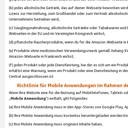
(b) jedes alkoholische Getränk, das auf deiner Webseite beworben wird
Lizenz zur Herstellung, zum Großhandel oder zum Vertrieb alkoholisch
Unternehmens betrieben wird,
(c) Säuglingsnahruhrung, alkoholische Getränke oder Tabakwaren und E
Webseiten in der EU und im Vereinigten Königreich wirbst,
(d) pflanzliche Raucherprodukte, wenn du für die Amazon-Webseite in B
(e) Produkte ohne medizinischen Verwendungszweck gemäß Anhang XVI 
Amazon-Webseite in Frankreich wirbst,
(f) jedes Produkt oder jede Dienstleistung, bei der es sich um ein Prod
erhältst eine Warnung, wenn ein Produkt oder eine Dienstleistung in de
Central ausgeschlossen ist.
Richtlinie für Mobile Anwendungen im Rahmen de
Wenn Ihre Website eine für die Nutzung auf Mobiltelefonen, Tablets 
„
Mobile Anwendung
“) enthält, gilt Folgendes:
(a) Ihre Mobile Anwendung muss in den App-Stores von Google Play, A
(b) Ihre Mobile Anwendung muss kostenlos heruntergeladen werden könn
(c) Ihre Mobile Anwendung muss originäre Inhalte haben,