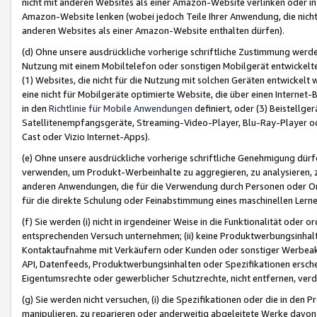
nicht mit anderen Websites als einer Amazon-Website verlinken oder i
Amazon-Website lenken (wobei jedoch Teile Ihrer Anwendung, die nich
anderen Websites als einer Amazon-Website enthalten dürfen).
(d) Ohne unsere ausdrückliche vorherige schriftliche Zustimmung werd
Nutzung mit einem Mobiltelefon oder sonstigen Mobilgerät entwickelt
(1) Websites, die nicht für die Nutzung mit solchen Geräten entwickelt
eine nicht für Mobilgeräte optimierte Website, die über einen Interne
in den
Richtlinie für Mobile Anwendungen
definiert, oder (3) Beistellge
Satellitenempfangsgeräte, Streaming-Video-Player, Blu-Ray-Player ode
Cast oder Vizio Internet-Apps).
(e) Ohne unsere ausdrückliche vorherige schriftliche Genehmigung dürfe
verwenden, um Produkt-Werbeinhalte zu aggregieren, zu analysieren, 
anderen Anwendungen, die für die Verwendung durch Personen oder Or
für die direkte Schulung oder Feinabstimmung eines maschinellen Lern
(f) Sie werden (i) nicht in irgendeiner Weise in die Funktionalität ode
entsprechenden Versuch unternehmen; (ii) keine Produktwerbungsinha
Kontaktaufnahme mit Verkäufern oder Kunden oder sonstiger Werbeaktiv
API, Datenfeeds, Produktwerbungsinhalten oder Spezifikationen erschei
Eigentumsrechte oder gewerblicher Schutzrechte, nicht entfernen, verd
(g) Sie werden nicht versuchen, (i) die Spezifikationen oder die in de
manipulieren, zu reparieren oder anderweitig abgeleitete Werke davon z