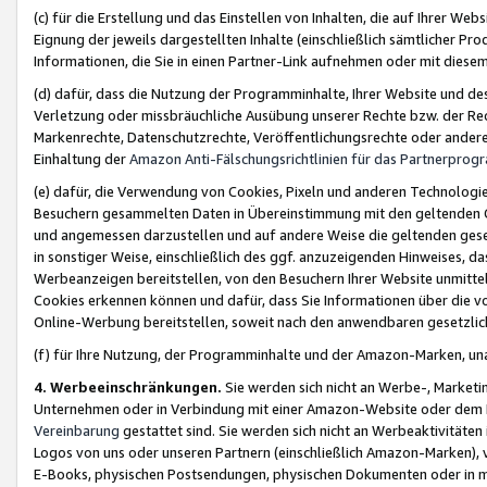
(c) für die Erstellung und das Einstellen von Inhalten, die auf Ihrer We
Eignung der jeweils dargestellten Inhalte (einschließlich sämtlicher 
Informationen, die Sie in einen Partner-Link aufnehmen oder mit diese
(d) dafür, dass die Nutzung der Programminhalte, Ihrer Website und des 
Verletzung oder missbräuchliche Ausübung unserer Rechte bzw. der Recht
Markenrechte, Datenschutzrechte, Veröffentlichungsrechte oder anderer
Einhaltung der
Amazon Anti-Fälschungsrichtlinien für das Partnerpro
(e) dafür, die Verwendung von Cookies, Pixeln und anderen Technologien
Besuchern gesammelten Daten in Übereinstimmung mit den geltenden Ge
und angemessen darzustellen und auf andere Weise die geltenden geset
in sonstiger Weise, einschließlich des ggf. anzuzeigenden Hinweises, d
Werbeanzeigen bereitstellen, von den Besuchern Ihrer Website unmitte
Cookies erkennen können und dafür, dass Sie Informationen über die v
Online-Werbung bereitstellen, soweit nach den anwendbaren gesetzlic
(f) für Ihre Nutzung, der Programminhalte und der Amazon-Marken, u
4. Werbeeinschränkungen.
Sie werden sich nicht an Werbe-, Market
Unternehmen oder in Verbindung mit einer Amazon-Website oder dem Pa
Vereinbarung
gestattet sind. Sie werden sich nicht an Werbeaktivitäten
Logos von uns oder unseren Partnern (einschließlich Amazon-Marken), 
E-Books, physischen Postsendungen, physischen Dokumenten oder in 