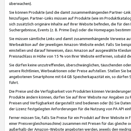
überwachen).
Sie können Produkte (und die damit zusammenhängenden Partner-Links)
hinzufügen. Partner-Links müssen auf Produkte (wie im Produktkatalog de
sich zusätzlich originäre Inhalte auf Ihrer Website befinden, die für 
Suchergebnisse, Events (z. B. Prime Day) oder die Homepages bestimmte
Sie müssen sämtliche Links und damit zusammenhängende Verweise auf z
Werbeaktion auf der jeweiligen Amazon-Website endet. Falls Sie beisp
einstellen und darauf hinweisen, dass Amazon auf ausgewählte Kleidun
Preisnachlass in Höhe von 15 % von Ihrer Website entfernen, sobald di
Sie dürfen keine unzutreffenden, überschwänglichen, täuschenden od
unsere Richtlinien, Werbeaktionen oder Preise aufstellen. Stellen Sie 
angebotenen Smartphone mit 64 GB Speicherkapazität ein, so dürfen S
führt.
Die Preise und die Verfügbarkeit von Produkten können Veränderungen 
Produkte ändern können, dürfen Sie auf Ihrer Website nur Angaben zu P
Preisen und Verfügbarkeit dargestellt sind bedienen oder (b) Sie Daten
der Lizenz festgelegten Anforderungen für die Nutzung von PA API einh
Ferner müssen Sie, falls Sie Preise für ein Produkt auf Ihrer Website in 
einer Preisvergleichsmaschine) zusammen mit Preisen für das gleiche o
außerhalb der Amazon-Website angeboten werden, jeweils den niedrigst