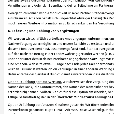
(beispielsweise durch Manipulation oder Kombination von Attributions-
Vergütungen und/oder der Beendigung deiner Teilnahme am Partnerp
Gelegentlich können wir die Möglichkeit unserer Partner, Standardv
einschränken. Amazon behält sich (ungeachtet etwaiger Fristen) das Re
modifizieren. Weitere Informationen zu Einschränkungen für Vergütung
6. Erfassung und Zahlung von Vergütungen
Wir werden wirtschaftlich vertretbare Anstrengungen unternehmen, um 
Nachverfolgung zu ermöglichen und unsere Berichte zu erstellen und di
diesem Monat verdient hast, zusammengefasst sind. Standardvergütung
auf den nächsten Betrag in der Landeswährung gerundet werden (z. B. C
über oder unter dem in deiner Preiskarte angegebenen Satz liegt. Wir
eine Amazon-Webseite etwa 60 Tage nach Ende jedes Kalendermonats, i
wurden. Du kannst wählen, ob du Zahlungen in einer anderen Währung
dafür entscheidest, erklärst du dich damit einverstanden, dass die K
Option 1: Zahlung per Überweisung.
Wir überweisen Ihre Vergütung dir
Namen der Bank, die Kontonummer, den Namen des Kontoinhabers bzw. a
erforderlich) nennen. Sollten Sie sich für diese Option entscheiden, be
fällige Gesamtbetrag den in der
Übersicht Mindestauszahlungsbet
Option 2: Zahlung per Amazon-Geschenkgutschein.
Wir übersenden Ihne
Partnerkonto genannte Haupt-E-Mail-Adresse. Diese Geschenkgutschei