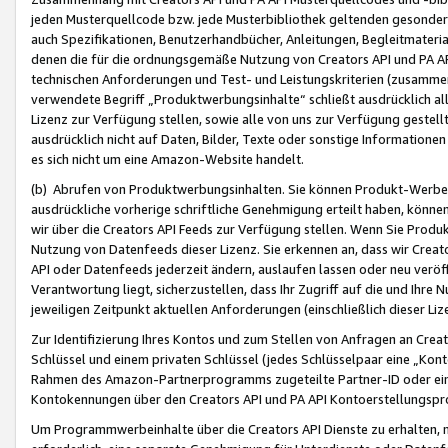
jeden Musterquellcode bzw. jede Musterbibliothek geltenden gesonder
auch Spezifikationen, Benutzerhandbücher, Anleitungen, Begleitmaterial
denen die für die ordnungsgemäße Nutzung von Creators API und PA A
technischen Anforderungen und Test- und Leistungskriterien (zusammen
verwendete Begriff „Produktwerbungsinhalte“ schließt ausdrücklich al
Lizenz zur Verfügung stellen, sowie alle von uns zur Verfügung gestel
ausdrücklich nicht auf Daten, Bilder, Texte oder sonstige Informatione
es sich nicht um eine Amazon-Website handelt.
(b) Abrufen von Produktwerbungsinhalten. Sie können Produkt-Werbein
ausdrückliche vorherige schriftliche Genehmigung erteilt haben, könn
wir über die Creators API Feeds zur Verfügung stellen. Wenn Sie Produk
Nutzung von Datenfeeds dieser Lizenz. Sie erkennen an, dass wir Creat
API oder Datenfeeds jederzeit ändern, auslaufen lassen oder neu veröffe
Verantwortung liegt, sicherzustellen, dass Ihr Zugriff auf die und Ihr
jeweiligen Zeitpunkt aktuellen Anforderungen (einschließlich dieser Liz
Zur Identifizierung Ihres Kontos und zum Stellen von Anfragen an Crea
Schlüssel und einem privaten Schlüssel (jedes Schlüsselpaar eine „Kon
Rahmen des Amazon-Partnerprogramms zugeteilte Partner-ID oder ein
Kontokennungen über den Creators API und PA API Kontoerstellungspro
Um Programmwerbeinhalte über die Creators API Dienste zu erhalten, m