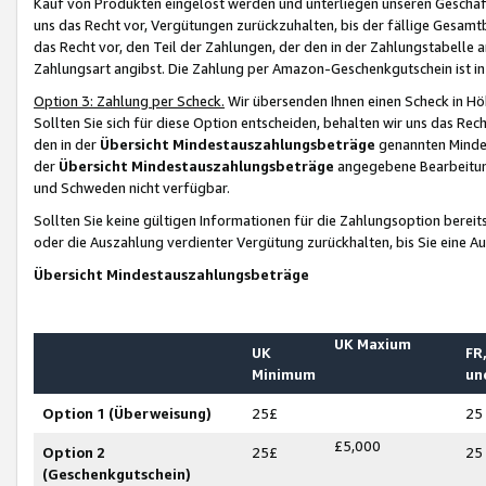
Kauf von Produkten eingelöst werden und unterliegen unseren Geschäf
uns das Recht vor, Vergütungen zurückzuhalten, bis der fällige Gesamt
das Recht vor, den Teil der Zahlungen, der den in der Zahlungstabelle 
Zahlungsart angibst. Die Zahlung per Amazon-Geschenkgutschein ist in
Option 3: Zahlung per Scheck.
Wir übersenden Ihnen einen Scheck in Höh
Sollten Sie sich für diese Option entscheiden, behalten wir uns das Rec
den in der
Übersicht Mindestauszahlungsbeträge
genannten Mindest
der
Übersicht Mindestauszahlungsbeträge
angegebene Bearbeitung
und Schweden nicht verfügbar.
Sollten Sie keine gültigen Informationen für die Zahlungsoption bereit
oder die Auszahlung verdienter Vergütung zurückhalten, bis Sie eine A
Übersicht Mindestauszahlungsbeträge
UK Maxium
UK
FR,
Minimum
un
Option 1 (Überweisung)
25£
25
£5,000
Option 2
25£
25
(Geschenkgutschein)