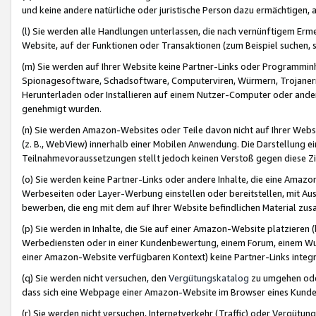
und keine andere natürliche oder juristische Person dazu ermächtigen, a
(l) Sie werden alle Handlungen unterlassen, die nach vernünftigem Erme
Website, auf der Funktionen oder Transaktionen (zum Beispiel suchen, s
(m) Sie werden auf Ihrer Website keine Partner-Links oder Programmin
Spionagesoftware, Schadsoftware, Computerviren, Würmern, Trojaner
Herunterladen oder Installieren auf einem Nutzer-Computer oder ande
genehmigt wurden.
(n) Sie werden Amazon-Websites oder Teile davon nicht auf Ihrer Websi
(z. B., WebView) innerhalb einer Mobilen Anwendung. Die Darstellung ein
Teilnahmevoraussetzungen stellt jedoch keinen Verstoß gegen diese Zif
(o) Sie werden keine Partner-Links oder andere Inhalte, die eine Am
Werbeseiten oder Layer-Werbung einstellen oder bereitstellen, mit Au
bewerben, die eng mit dem auf Ihrer Website befindlichen Material z
(p) Sie werden in Inhalte, die Sie auf einer Amazon-Website platzier
Werbediensten oder in einer Kundenbewertung, einem Forum, einem Wun
einer Amazon-Website verfügbaren Kontext) keine Partner-Links integr
(q) Sie werden nicht versuchen, den
Vergütungskatalog
zu umgehen oder
dass sich eine Webpage einer Amazon-Website im Browser eines Kunden 
(r) Sie werden nicht versuchen, Internetverkehr (Traffic) oder Vergü