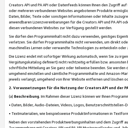
Creators API und PA API oder Datenfeeds können Ihnen den Zugriff auf D
oder mehreren verbundenen Websites angebotenen Produkte ermögliche
Daten, Bilder, Texte oder sonstigen Informationen oder Inhalte zuzugre
anwendbaren Lizenzvereinbarungen für die Creators API und PA API od
diesen verbundenen Websites zur Verfügung gestellt werden.
Sie dürfen den Programminhalt nicht dazu verwenden, geistiges Eigent
verletzen. Sie dürfen Programminhalte nicht verwenden, um direkt ode
maschinelles Lernen oder verwandte Technologien zu entwickeln oder zu
Die Lizenz endet mit sofortiger Wirkung automatisch, wenn Sie zu irg
Vergütungskatalog definiert) nicht rechtzeitig erfüllen bzw. ansonsten
schriftliche Mitteilung an Sie ganz oder teilweise beenden. Sie werden
umgehend einstellen und sämtliche Programminhalte und Amazon-Marke
jeweils verlangt, umgehend von Ihrer Website entfernen und löschen od
2. Voraussetzungen für die Nutzung der Creators API und der P
(a)
Beschreibung
. Im Rahmen dieser Lizenz können wir Ihnen Programmi
• Daten, Bilder, Audio-Dateien, Videos, Logos, Benutzerschnittstellen-
• Textmaterialien, wie beispielsweise Produktinformationen in Textfor
Neben den vorstehenden Produktwerbungsinhalten und dem Zugriff auf 
Zusammenhang mit Creators API und PA API Musterquellcodes und -bibli