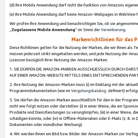
(d) Ihre Mobile Anwendung darf nicht die Funktion von Amazons eige
(e) Ihre Mobile Anwendung darf keine Amazon-Webpages in WebView 
Wir prüfen Ihre Anwendung und benachrichtigen Sie, ob sie angenomm
„
Zugelassene Mobile Anwendung
“ im Sinne der
Vereinbarung
.
Markenrichtlinien für das 
Diese Richtlinien gelten für die Nutzung der Marken, die wir Ihnen als 
müssen jederzeit strikt eingehalten werden, und jede Nutzung der Ama
Lizenzen bezüglich Ihrer Nutzung der Amazon-Marken.
1. SIE DÜRFEN DIE AMAZON-MARKEN AUSSCHLIESSLICH DURCH DARS
AUF EINER AMAZON-WEBSITE MITTELS EINES ENTSPRECHENDEN PART
2. Ihre Nutzung der Amazon-Marken muss (i) im Einklang mit der aktuells
Programmdokumentation (wie im
Vergütungskatalog
definiert) erfolg
3. Sie dürfen die Amazon-Marken ausschließlich für den in der Progr
nicht wie folgt nutzen oder darstellen: (i) in einer Weise, die ein Spo
Produkte und Dienstleistungen zu verunglimpfen, (iii) in einer Weise
schädigen könnte, oder (iv) in Offline-Materialien oder E-Mails (z. B.
Dokumenten oder mündlicher Werbung).
4. Wir werden Ihnen ein Bild bzw. Bilder der Amazon-Marken zur Verfüg