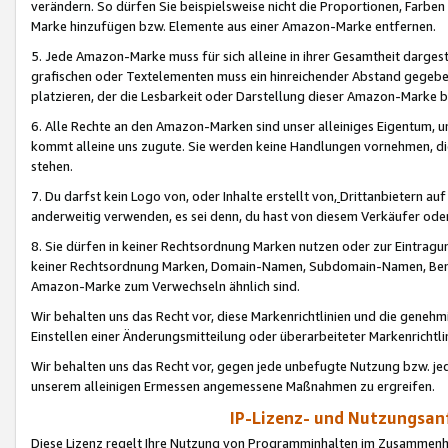
verändern. So dürfen Sie beispielsweise nicht die Proportionen, Farb
Marke hinzufügen bzw. Elemente aus einer Amazon-Marke entfernen.
5. Jede Amazon-Marke muss für sich alleine in ihrer Gesamtheit darge
grafischen oder Textelementen muss ein hinreichender Abstand gegebe
platzieren, der die Lesbarkeit oder Darstellung dieser Amazon-Marke b
6. Alle Rechte an den Amazon-Marken sind unser alleiniges Eigentum, 
kommt alleine uns zugute. Sie werden keine Handlungen vornehmen, 
stehen.
7. Du darfst kein Logo von, oder Inhalte erstellt von,
Drittanbietern au
anderweitig verwenden, es sei denn, du hast von diesem Verkäufer oder
8. Sie dürfen in keiner Rechtsordnung Marken nutzen oder zur Eintragu
keiner Rechtsordnung Marken, Domain-Namen, Subdomain-Namen, Benu
Amazon-Marke zum Verwechseln ähnlich sind.
Wir behalten uns das Recht vor, diese Markenrichtlinien und die gene
Einstellen einer Änderungsmitteilung oder überarbeiteter Markenricht
Wir behalten uns das Recht vor, gegen jede unbefugte Nutzung bzw. jede 
unserem alleinigen Ermessen angemessene Maßnahmen zu ergreifen.
IP-Lizenz- und Nutzungsan
Diese Lizenz regelt Ihre Nutzung von Programminhalten im Zusammen