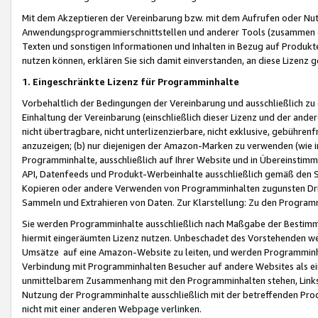
Mit dem Akzeptieren der Vereinbarung bzw. mit dem Aufrufen oder Nutz
Anwendungsprogrammierschnittstellen und anderer Tools (zusammen die
Texten und sonstigen Informationen und Inhalten in Bezug auf Produkte
nutzen können, erklären Sie sich damit einverstanden, an diese Lizenz 
1. Eingeschränkte Lizenz für Programminhalte
Vorbehaltlich der Bedingungen der Vereinbarung und ausschließlich z
Einhaltung der Vereinbarung (einschließlich dieser Lizenz und der ande
nicht übertragbare, nicht unterlizenzierbare, nicht exklusive, gebühren
anzuzeigen; (b) nur diejenigen der Amazon-Marken zu verwenden (wie in 
Programminhalte, ausschließlich auf Ihrer Website und in Übereinstimmu
API, Datenfeeds und Produkt-Werbeinhalte ausschließlich gemäß den Spe
Kopieren oder andere Verwenden von Programminhalten zugunsten Dri
Sammeln und Extrahieren von Daten. Zur Klarstellung: Zu den Program
Sie werden Programminhalte ausschließlich nach Maßgabe der Besti
hiermit eingeräumten Lizenz nutzen. Unbeschadet des Vorstehenden we
Umsätze auf eine Amazon-Website zu leiten, und werden Programminhal
Verbindung mit Programminhalten Besucher auf andere Websites als ein
unmittelbarem Zusammenhang mit den Programminhalten stehen, Links z
Nutzung der Programminhalte ausschließlich mit der betreffenden Pr
nicht mit einer anderen Webpage verlinken.