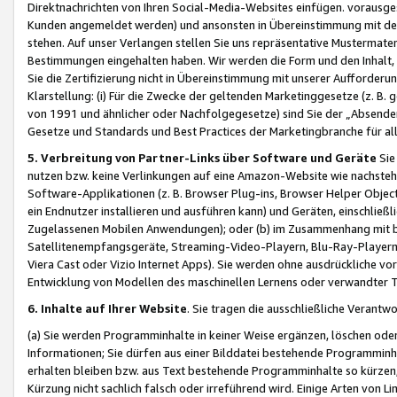
Direktnachrichten von Ihren Social-Media-Websites einfügen. vorausg
Kunden angemeldet werden) und ansonsten in Übereinstimmung mit der
stehen. Auf unser Verlangen stellen Sie uns repräsentative Mustermater
Bestimmungen eingehalten haben. Wir werden die Form und den Inhalt, di
Sie die Zertifizierung nicht in Übereinstimmung mit unserer Aufforderu
Klarstellung: (i) Für die Zwecke der geltenden Marketinggesetze (z. 
von 1991 und ähnlicher oder Nachfolgegesetze) sind Sie der „Absender“ j
Gesetze und Standards und Best Practices der Marketingbranche für 
5. Verbreitung von Partner-Links über Software und Geräte
Sie
nutzen bzw. keine Verlinkungen auf eine Amazon-Website wie nachsteh
Software-Applikationen (z. B. Browser Plug-ins, Browser Helper Objec
ein Endnutzer installieren und ausführen kann) und Geräten, einschlie
Zugelassenen Mobilen Anwendungen); oder (b) im Zusammenhang mit bzw.
Satellitenempfangsgeräte, Streaming-Video-Playern, Blu-Ray-Playern 
Viera Cast oder Vizio Internet Apps). Sie werden ohne ausdrückliche v
Entwicklung von Modellen des maschinellen Lernens oder verwandter 
6. Inhalte auf Ihrer Website
. Sie tragen die ausschließliche Verantwo
(a) Sie werden Programminhalte in keiner Weise ergänzen, löschen oder
Informationen; Sie dürfen aus einer Bilddatei bestehende Programminhal
erhalten bleiben bzw. aus Text bestehende Programminhalte so kürzen, 
Kürzung nicht sachlich falsch oder irreführend wird. Einige Arten von L