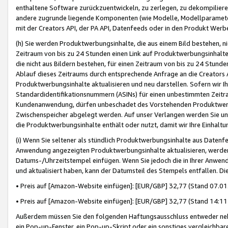
enthaltene Software zurückzuentwickeln, zu zerlegen, zu dekompilier
andere zugrunde liegende Komponenten (wie Modelle, Modellparameter
mit der Creators API, der PA API, Datenfeeds oder in den Produkt Werb
(h) Sie werden Produktwerbungsinhalte, die aus einem Bild bestehen, ni
Zeitraum von bis zu 24 Stunden einen Link auf Produktwerbungsinhalte
die nicht aus Bildern bestehen, für einen Zeitraum von bis zu 24 Stund
Ablauf dieses Zeitraums durch entsprechende Anfrage an die Creators 
Produktwerbungsinhalte aktualisieren und neu darstellen. Sofern wir Ih
Standardidentifikationsnummern (ASINs) für einen unbestimmten Zeitra
Kundenanwendung, dürfen unbeschadet des Vorstehenden Produktwerbu
Zwischenspeicher abgelegt werden. Auf unser Verlangen werden Sie un
die Produktwerbungsinhalte enthält oder nutzt, damit wir Ihre Einhalt
(i) Wenn Sie seltener als stündlich Produktwerbungsinhalte aus Datenfe
Anwendung angezeigten Produktwerbungsinhalte aktualisieren, werden 
Datums-/Uhrzeitstempel einfügen. Wenn Sie jedoch die in Ihrer Anwe
und aktualisiert haben, kann der Datumsteil des Stempels entfallen. Dies
• Preis auf [Amazon-Website einfügen]: [EUR/GBP] 32,77 (Stand 07.01.
• Preis auf [Amazon-Website einfügen]: [EUR/GBP] 32,77 (Stand 14:11 
Außerdem müssen Sie den folgenden Haftungsausschluss entweder neb
ein Pop-up-Fenster, ein Pop-up-Skript oder ein sonstiges vergleichba