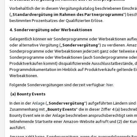
Vorbehaltlich der in diesem Vergütungskatalog beschriebenen Einschr
(„
Standardvergütung im Rahmen des Partnerprogramms
“) besc
bestimmten Prozentsatzes der Qualifizierten Erlöse.
4. Sondervergütung oder Werbeaktionen
Gelegentlich können wir Sonderprogramme oder Werbeaktionen auflegen,
oder alternative Vergütung („
Sondervergütung
”) zu verdienen. Amazo
Sonderprogramme oder Werbeaktionen jederzeit ganz oder teilweise einz
Sonderprogramme oder Werbeaktionen (auch Sonderprogramme oder We
Produktverkäufen kommt) disqualifizierende Ausschlusstatbestände, di
Programmdokumentation im Hinblick auf Produktverkäufe geltende E
Werbeaktionen.
Folgende Sondervergütungen sind derzeit verfügbar:
hier
.
(a) Bounty Events
In den in der
Anlage
(„
Sondervergütung
“) aufgeführten Ländern sind
Zusammenhang mit „
Bounty Events
“ die in dieser Ziffer 4 (a) besch
Bounty Event wie in der Anlage beschrieben anspruchsberechtigt sein mu
teilnehmende Startseite einer Amazon-Website aufruft und (2) der Kun
ausführt.
Amazon zahlt keine Sondervergütung, wenn das zugrundeliegende Boun