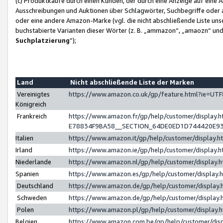
(c) Produktkäufe durch einen Kunden, der durch eine Anzeige auf eine 
Ausschreibungen und Auktionen über Schlagwörter, Suchbegriffe oder 
oder eine andere Amazon-Marke (vgl. die nicht abschließende Liste un
buchstabierte Varianten dieser Wörter (z. B. „ammazon“, „amaozn“ und „
Suchplatzierung
”);
Land
Nicht abschließende Liste der Marken
Vereinigtes
https://www.amazon.co.uk/gp/feature.html?ie=U
Königreich
Frankreich
https://www.amazon.fr/gp/help/customer/displa
E78834F9BA58__SECTION_64DE0ED1D744420E9
Italien
https://www.amazon.it/gp/help/customer/display
Irland
https://www.amazon.ie/gp/help/customer/displa
Niederlande
https://www.amazon.nl/gp/help/customer/display
Spanien
https://www.amazon.es/gp/help/customer/display
Deutschland
https://www.amazon.de/gp/help/customer/displa
Schweden
https://www.amazon.de/gp/help/customer/displa
Polen
https://www.amazon.pl/gp/help/customer/display
Belgien
https://www.amazon.com.be/gp/help/customer/d