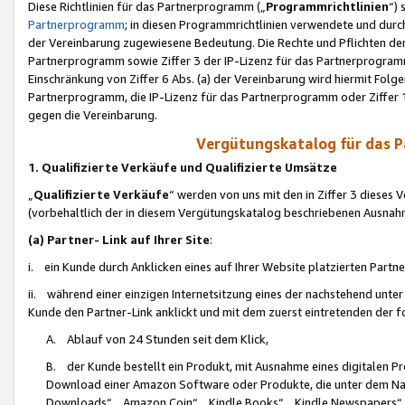
Diese Richtlinien für das Partnerprogramm („
Programmrichtlinien
“)
Partnerprogramm
; in diesen Programmrichtlinien verwendete und durch
der Vereinbarung zugewiesene Bedeutung. Die Rechte und Pflichten de
Partnerprogramm sowie Ziffer 3 der IP-Lizenz für das Partnerprogram
Einschränkung von Ziffer 6 Abs. (a) der Vereinbarung wird hiermit Fol
Partnerprogramm, die IP-Lizenz für das Partnerprogramm oder Ziffer 1
gegen die Vereinbarung.
Vergütungskatalog für das 
1. Qualifizierte Verkäufe und Qualifizierte Umsätze
„
Qualifizierte Verkäufe
“ werden von uns mit den in Ziffer 3 diese
(vorbehaltlich der in diesem Vergütungskatalog beschriebenen Ausnah
(a) Partner- Link auf Ihrer Site
:
i. ein Kunde durch Anklicken eines auf Ihrer Website platzierten Part
ii. während einer einzigen Internetsitzung eines der nachstehend unter (i)
Kunde den Partner-Link anklickt und mit dem zuerst eintretenden der f
A. Ablauf von 24 Stunden seit dem Klick,
B. der Kunde bestellt ein Produkt, mit Ausnahme eines digitalen P
Download einer Amazon Software oder Produkte, die unter dem N
Downloads“, „Amazon Coin“, „Kindle Books“, „Kindle Newspapers“, „