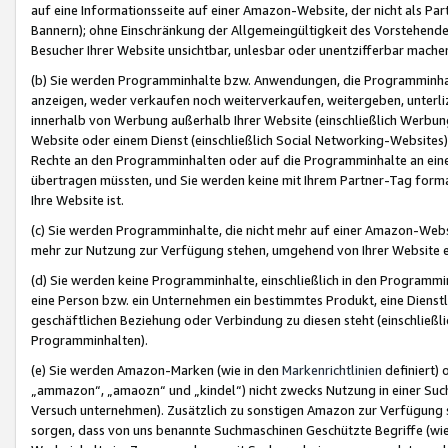
auf eine Informationsseite auf einer Amazon-Website, der nicht als Part
Bannern); ohne Einschränkung der Allgemeingültigkeit des Vorstehende
Besucher Ihrer Website unsichtbar, unlesbar oder unentzifferbar mache
(b) Sie werden Programminhalte bzw. Anwendungen, die Programminhalt
anzeigen, weder verkaufen noch weiterverkaufen, weitergeben, unterli
innerhalb von Werbung außerhalb Ihrer Website (einschließlich Werbun
Website oder einem Dienst (einschließlich Social Networking-Website
Rechte an den Programminhalten oder auf die Programminhalte an eine a
übertragen müssten, und Sie werden keine mit Ihrem Partner-Tag formati
Ihre Website ist.
(c) Sie werden Programminhalte, die nicht mehr auf einer Amazon-Websit
mehr zur Nutzung zur Verfügung stehen, umgehend von Ihrer Website e
(d) Sie werden keine Programminhalte, einschließlich in den Programmin
eine Person bzw. ein Unternehmen ein bestimmtes Produkt, eine Dienstle
geschäftlichen Beziehung oder Verbindung zu diesen steht (einschließli
Programminhalten).
(e) Sie werden Amazon-Marken (wie in den
Markenrichtlinien
definiert) 
„ammazon“, „amaozn“ und „kindel“) nicht zwecks Nutzung in einer Suc
Versuch unternehmen). Zusätzlich zu sonstigen Amazon zur Verfügung 
sorgen, dass von uns benannte Suchmaschinen Geschützte Begriffe (wie 