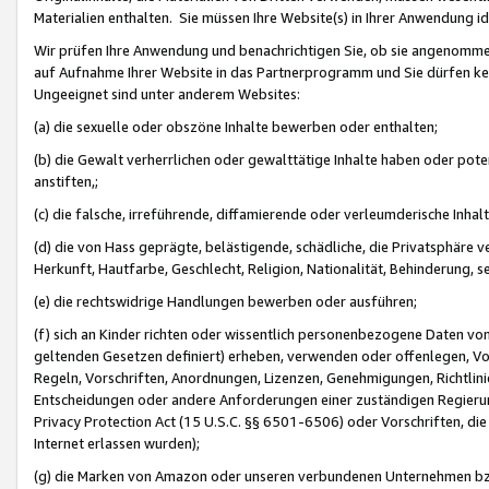
Materialien enthalten. Sie müssen Ihre Website(s) in Ihrer Anwendung ide
Wir prüfen Ihre Anwendung und benachrichtigen Sie, ob sie angenommen
auf Aufnahme Ihrer Website in das Partnerprogramm und Sie dürfen kei
Ungeeignet sind unter anderem Websites:
(a) die sexuelle oder obszöne Inhalte bewerben oder enthalten;
(b) die Gewalt verherrlichen oder gewalttätige Inhalte haben oder pot
anstiften,;
(c) die falsche, irreführende, diffamierende oder verleumderische Inha
(d) die von Hass geprägte, belästigende, schädliche, die Privatsphäre v
Herkunft, Hautfarbe, Geschlecht, Religion, Nationalität, Behinderung, 
(e) die rechtswidrige Handlungen bewerben oder ausführen;
(f) sich an Kinder richten oder wissentlich personenbezogene Daten vo
geltenden Gesetzen definiert) erheben, verwenden oder offenlegen, Vo
Regeln, Vorschriften, Anordnungen, Lizenzen, Genehmigungen, Richtlini
Entscheidungen oder andere Anforderungen einer zuständigen Regierung
Privacy Protection Act (15 U.S.C. §§ 6501-6506) oder Vorschriften, di
Internet erlassen wurden);
(g) die Marken von Amazon oder unseren verbundenen Unternehmen b