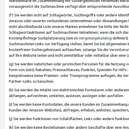
Werbeinhalte im Zusammenhang mit Suchergebnissen verwendet werden,
vorausgesetzt die Suchmaschine verfügt über entsprechende Ausschlu
(f) Sie werden nicht auf Schlagwörter, Suchbegriffe oder andere Ident
Amazon oder unseren verbundenen Unternehmen oder Abwandlungen bzw
nicht abschließende Liste unserer Marken entnehmen Sie bitte der Nich
Schlagwortauktionen auf Suchmaschinen teilnehmen, wenn die sich da
Kostenpflichtige Suchplatzierung (wie im
Vergütungskatalog
definiert
Suchmaschinen Links zur Verfügung stellen, damit Sie bei allgemeinen I
kostenfreien Suchergebnissen) auftauchen, solange Sie die
Vereinbaru
auf Ihre Website leiten und nicht unmittelbar oder mittelbar über eine
(g) Sie werden natürlichen oder juristischen Personen für die Nutzung 
Form von Geld, Rabatten, Preisnachlässen, Punkten, Spenden für Hilfs
beispielsweise keine Prämien- oder Treueprogramme auflegen, die Anrei
Partner-Links zu besuchen.
(h) Sie werden die Inhalte von elektronischen Formularen oder anderem M
abfangen, aufzeichnen, umleiten, auslesen, auslegen oder ausfüllen.
(i) Sie werden keine Kontodaten, die unsere Kunden im Zusammenhang 
Kunden der Amazon-Websites), abfragen, erheben, einholen, speichern,
(j) Sie werden Funktionen von Schaltflächen, Links oder andere Funkti
(k) Sie werden keine Bestellungen oder andere Geschäfte über eine Ama