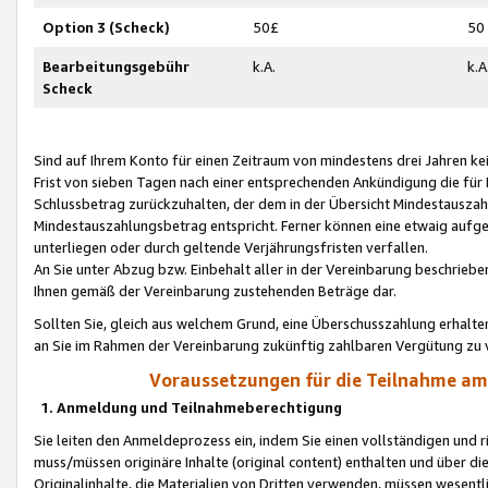
Option 3 (Scheck)
50£
50
Bearbeitungsgebühr
k.A.
k.A
Scheck
Sind auf Ihrem Konto für einen Zeitraum von mindestens drei Jahren kein
Frist von sieben Tagen nach einer entsprechenden Ankündigung die für
Schlussbetrag zurückzuhalten, der dem in der Übersicht Mindestausz
Mindestauszahlungsbetrag entspricht. Ferner können eine etwaig aufg
unterliegen oder durch geltende Verjährungsfristen verfallen.
An Sie unter Abzug bzw. Einbehalt aller in der Vereinbarung beschrieb
Ihnen gemäß der Vereinbarung zustehenden Beträge dar.
Sollten Sie, gleich aus welchem Grund, eine Überschusszahlung erhalte
an Sie im Rahmen der Vereinbarung zukünftig zahlbaren Vergütung zu 
Voraussetzungen für die Teilnahme a
1. Anmeldung und Teilnahmeberechtigung
Sie leiten den Anmeldeprozess ein, indem Sie einen vollständigen und 
muss/müssen originäre Inhalte (original content) enthalten und über d
Originalinhalte, die Materialien von Dritten verwenden, müssen wese