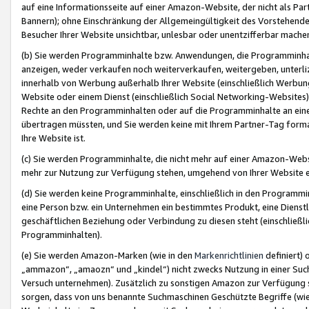
auf eine Informationsseite auf einer Amazon-Website, der nicht als Part
Bannern); ohne Einschränkung der Allgemeingültigkeit des Vorstehende
Besucher Ihrer Website unsichtbar, unlesbar oder unentzifferbar mache
(b) Sie werden Programminhalte bzw. Anwendungen, die Programminhalt
anzeigen, weder verkaufen noch weiterverkaufen, weitergeben, unterli
innerhalb von Werbung außerhalb Ihrer Website (einschließlich Werbun
Website oder einem Dienst (einschließlich Social Networking-Website
Rechte an den Programminhalten oder auf die Programminhalte an eine a
übertragen müssten, und Sie werden keine mit Ihrem Partner-Tag formati
Ihre Website ist.
(c) Sie werden Programminhalte, die nicht mehr auf einer Amazon-Websit
mehr zur Nutzung zur Verfügung stehen, umgehend von Ihrer Website e
(d) Sie werden keine Programminhalte, einschließlich in den Programmin
eine Person bzw. ein Unternehmen ein bestimmtes Produkt, eine Dienstle
geschäftlichen Beziehung oder Verbindung zu diesen steht (einschließli
Programminhalten).
(e) Sie werden Amazon-Marken (wie in den
Markenrichtlinien
definiert) 
„ammazon“, „amaozn“ und „kindel“) nicht zwecks Nutzung in einer Suc
Versuch unternehmen). Zusätzlich zu sonstigen Amazon zur Verfügung 
sorgen, dass von uns benannte Suchmaschinen Geschützte Begriffe (wie 