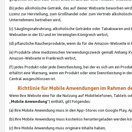
(b) jedes alkoholische Getränk, das auf deiner Webseite beworben wird
Lizenz zur Herstellung, zum Großhandel oder zum Vertrieb alkoholisch
Unternehmens betrieben wird,
(c) Säuglingsnahruhrung, alkoholische Getränke oder Tabakwaren und E
Webseiten in der EU und im Vereinigten Königreich wirbst,
(d) pflanzliche Raucherprodukte, wenn du für die Amazon-Webseite in B
(e) Produkte ohne medizinischen Verwendungszweck gemäß Anhang XVI 
Amazon-Webseite in Frankreich wirbst,
(f) jedes Produkt oder jede Dienstleistung, bei der es sich um ein Prod
erhältst eine Warnung, wenn ein Produkt oder eine Dienstleistung in de
Central ausgeschlossen ist.
Richtlinie für Mobile Anwendungen im Rahmen de
Wenn Ihre Website eine für die Nutzung auf Mobiltelefonen, Tablets 
„
Mobile Anwendung
“) enthält, gilt Folgendes:
(a) Ihre Mobile Anwendung muss in den App-Stores von Google Play, A
(b) Ihre Mobile Anwendung muss kostenlos heruntergeladen werden könn
(c) Ihre Mobile Anwendung muss originäre Inhalte haben,