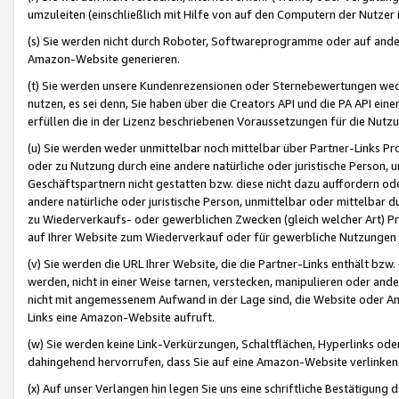
umzuleiten (einschließlich mit Hilfe von auf den Computern der Nutzer i
(s) Sie werden nicht durch Roboter, Softwareprogramme oder auf andere
Amazon-Website generieren.
(t) Sie werden unsere Kundenrezensionen oder Sternebewertungen wed
nutzen, es sei denn, Sie haben über die Creators API und die PA API e
erfüllen die in der Lizenz beschriebenen Voraussetzungen für die Nutzu
(u) Sie werden weder unmittelbar noch mittelbar über Partner-Links P
oder zu Nutzung durch eine andere natürliche oder juristische Person,
Geschäftspartnern nicht gestatten bzw. diese nicht dazu auffordern od
andere natürliche oder juristische Person, unmittelbar oder mittelbar
zu Wiederverkaufs- oder gewerblichen Zwecken (gleich welcher Art) 
auf Ihrer Website zum Wiederverkauf oder für gewerbliche Nutzungen 
(v) Sie werden die URL Ihrer Website, die die Partner-Links enthält b
werden, nicht in einer Weise tarnen, verstecken, manipulieren oder and
nicht mit angemessenem Aufwand in der Lage sind, die Website oder A
Links eine Amazon-Website aufruft.
(w) Sie werden keine Link-Verkürzungen, Schaltflächen, Hyperlinks ode
dahingehend hervorrufen, dass Sie auf eine Amazon-Website verlinken
(x) Auf unser Verlangen hin legen Sie uns eine schriftliche Bestätigung