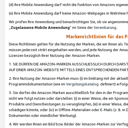
(d) Ihre Mobile Anwendung darf nicht die Funktion von Amazons eige
(e) Ihre Mobile Anwendung darf keine Amazon-Webpages in WebView 
Wir prüfen Ihre Anwendung und benachrichtigen Sie, ob sie angenomm
„
Zugelassene Mobile Anwendung
“ im Sinne der
Vereinbarung
.
Markenrichtlinien für das 
Diese Richtlinien gelten für die Nutzung der Marken, die wir Ihnen als 
müssen jederzeit strikt eingehalten werden, und jede Nutzung der Ama
Lizenzen bezüglich Ihrer Nutzung der Amazon-Marken.
1. SIE DÜRFEN DIE AMAZON-MARKEN AUSSCHLIESSLICH DURCH DARS
AUF EINER AMAZON-WEBSITE MITTELS EINES ENTSPRECHENDEN PART
2. Ihre Nutzung der Amazon-Marken muss (i) im Einklang mit der aktuells
Programmdokumentation (wie im
Vergütungskatalog
definiert) erfolg
3. Sie dürfen die Amazon-Marken ausschließlich für den in der Progr
nicht wie folgt nutzen oder darstellen: (i) in einer Weise, die ein Spo
Produkte und Dienstleistungen zu verunglimpfen, (iii) in einer Weise
schädigen könnte, oder (iv) in Offline-Materialien oder E-Mails (z. B.
Dokumenten oder mündlicher Werbung).
4. Wir werden Ihnen ein Bild bzw. Bilder der Amazon-Marken zur Verfüg