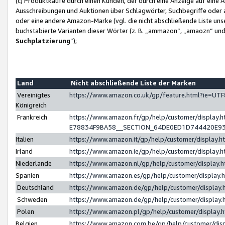
(c) Produktkäufe durch einen Kunden, der durch eine Anzeige auf eine 
Ausschreibungen und Auktionen über Schlagwörter, Suchbegriffe oder 
oder eine andere Amazon-Marke (vgl. die nicht abschließende Liste un
buchstabierte Varianten dieser Wörter (z. B. „ammazon“, „amaozn“ und „
Suchplatzierung
”);
Land
Nicht abschließende Liste der Marken
Vereinigtes
https://www.amazon.co.uk/gp/feature.html?ie=U
Königreich
Frankreich
https://www.amazon.fr/gp/help/customer/displa
E78834F9BA58__SECTION_64DE0ED1D744420E9
Italien
https://www.amazon.it/gp/help/customer/display
Irland
https://www.amazon.ie/gp/help/customer/displa
Niederlande
https://www.amazon.nl/gp/help/customer/display
Spanien
https://www.amazon.es/gp/help/customer/display
Deutschland
https://www.amazon.de/gp/help/customer/displa
Schweden
https://www.amazon.de/gp/help/customer/displa
Polen
https://www.amazon.pl/gp/help/customer/display
Belgien
https://www.amazon.com.be/gp/help/customer/d