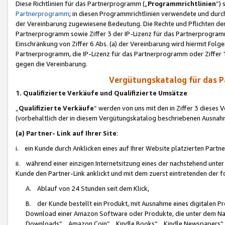
Diese Richtlinien für das Partnerprogramm („
Programmrichtlinien
“)
Partnerprogramm
; in diesen Programmrichtlinien verwendete und durch
der Vereinbarung zugewiesene Bedeutung. Die Rechte und Pflichten de
Partnerprogramm sowie Ziffer 3 der IP-Lizenz für das Partnerprogram
Einschränkung von Ziffer 6 Abs. (a) der Vereinbarung wird hiermit Fol
Partnerprogramm, die IP-Lizenz für das Partnerprogramm oder Ziffer 1
gegen die Vereinbarung.
Vergütungskatalog für das 
1. Qualifizierte Verkäufe und Qualifizierte Umsätze
„
Qualifizierte Verkäufe
“ werden von uns mit den in Ziffer 3 diese
(vorbehaltlich der in diesem Vergütungskatalog beschriebenen Ausnah
(a) Partner- Link auf Ihrer Site
:
i. ein Kunde durch Anklicken eines auf Ihrer Website platzierten Part
ii. während einer einzigen Internetsitzung eines der nachstehend unter (i)
Kunde den Partner-Link anklickt und mit dem zuerst eintretenden der f
A. Ablauf von 24 Stunden seit dem Klick,
B. der Kunde bestellt ein Produkt, mit Ausnahme eines digitalen P
Download einer Amazon Software oder Produkte, die unter dem N
Downloads“, „Amazon Coin“, „Kindle Books“, „Kindle Newspapers“, „