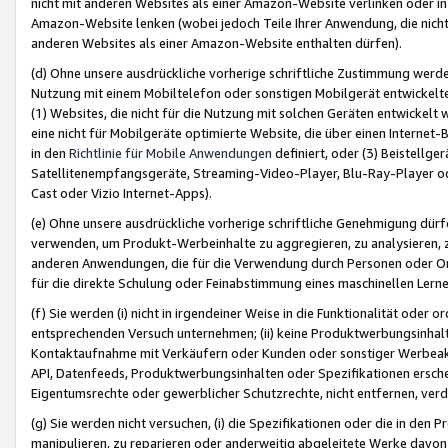
nicht mit anderen Websites als einer Amazon-Website verlinken oder i
Amazon-Website lenken (wobei jedoch Teile Ihrer Anwendung, die nich
anderen Websites als einer Amazon-Website enthalten dürfen).
(d) Ohne unsere ausdrückliche vorherige schriftliche Zustimmung werd
Nutzung mit einem Mobiltelefon oder sonstigen Mobilgerät entwickelt
(1) Websites, die nicht für die Nutzung mit solchen Geräten entwickelt
eine nicht für Mobilgeräte optimierte Website, die über einen Interne
in den
Richtlinie für Mobile Anwendungen
definiert, oder (3) Beistellge
Satellitenempfangsgeräte, Streaming-Video-Player, Blu-Ray-Player ode
Cast oder Vizio Internet-Apps).
(e) Ohne unsere ausdrückliche vorherige schriftliche Genehmigung dürfe
verwenden, um Produkt-Werbeinhalte zu aggregieren, zu analysieren, 
anderen Anwendungen, die für die Verwendung durch Personen oder Or
für die direkte Schulung oder Feinabstimmung eines maschinellen Lern
(f) Sie werden (i) nicht in irgendeiner Weise in die Funktionalität ode
entsprechenden Versuch unternehmen; (ii) keine Produktwerbungsinha
Kontaktaufnahme mit Verkäufern oder Kunden oder sonstiger Werbeaktiv
API, Datenfeeds, Produktwerbungsinhalten oder Spezifikationen erschei
Eigentumsrechte oder gewerblicher Schutzrechte, nicht entfernen, verd
(g) Sie werden nicht versuchen, (i) die Spezifikationen oder die in de
manipulieren, zu reparieren oder anderweitig abgeleitete Werke davon z