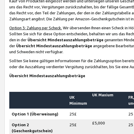
Kauf von Produkten eingelöst werden und unterliegen unseren Geschäf
uns das Recht vor, Vergütungen zurückzuhalten, bis der fällige Gesamt
das Recht vor, den Teil der Zahlungen, der den in der Zahlungstabelle 
Zahlungsart angibst. Die Zahlung per Amazon-Geschenkgutschein ist in
Option 3: Zahlung per Scheck.
Wir übersenden Ihnen einen Scheck in Höh
Sollten Sie sich für diese Option entscheiden, behalten wir uns das Rec
den in der
Übersicht Mindestauszahlungsbeträge
genannten Mindest
der
Übersicht Mindestauszahlungsbeträge
angegebene Bearbeitung
und Schweden nicht verfügbar.
Sollten Sie keine gültigen Informationen für die Zahlungsoption bereit
oder die Auszahlung verdienter Vergütung zurückhalten, bis Sie eine A
Übersicht Mindestauszahlungsbeträge
UK Maxium
UK
FR,
Minimum
un
Option 1 (Überweisung)
25£
25
£5,000
Option 2
25£
25
(Geschenkgutschein)