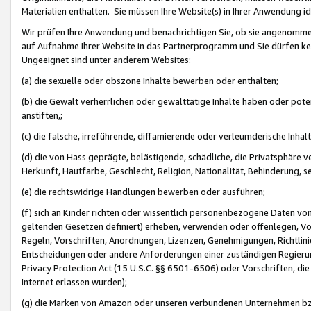
Materialien enthalten. Sie müssen Ihre Website(s) in Ihrer Anwendung ide
Wir prüfen Ihre Anwendung und benachrichtigen Sie, ob sie angenommen
auf Aufnahme Ihrer Website in das Partnerprogramm und Sie dürfen kei
Ungeeignet sind unter anderem Websites:
(a) die sexuelle oder obszöne Inhalte bewerben oder enthalten;
(b) die Gewalt verherrlichen oder gewalttätige Inhalte haben oder pot
anstiften,;
(c) die falsche, irreführende, diffamierende oder verleumderische Inha
(d) die von Hass geprägte, belästigende, schädliche, die Privatsphäre v
Herkunft, Hautfarbe, Geschlecht, Religion, Nationalität, Behinderung, 
(e) die rechtswidrige Handlungen bewerben oder ausführen;
(f) sich an Kinder richten oder wissentlich personenbezogene Daten vo
geltenden Gesetzen definiert) erheben, verwenden oder offenlegen, Vo
Regeln, Vorschriften, Anordnungen, Lizenzen, Genehmigungen, Richtlini
Entscheidungen oder andere Anforderungen einer zuständigen Regierung
Privacy Protection Act (15 U.S.C. §§ 6501-6506) oder Vorschriften, di
Internet erlassen wurden);
(g) die Marken von Amazon oder unseren verbundenen Unternehmen b