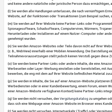
und keine andere natürliche oder juristische Person dazu ermächtigen, a
(l) Sie werden alle Handlungen unterlassen, die nach vernünftigem Erme
Website, auf der Funktionen oder Transaktionen (zum Beispiel suchen, s
(m) Sie werden auf Ihrer Website keine Partner-Links oder Programmin
Spionagesoftware, Schadsoftware, Computerviren, Würmern, Trojaner
Herunterladen oder Installieren auf einem Nutzer-Computer oder ande
genehmigt wurden.
(n) Sie werden Amazon-Websites oder Teile davon nicht auf Ihrer Websi
(z. B., WebView) innerhalb einer Mobilen Anwendung. Die Darstellung ein
Teilnahmevoraussetzungen stellt jedoch keinen Verstoß gegen diese Zif
(o) Sie werden keine Partner-Links oder andere Inhalte, die eine Am
Werbeseiten oder Layer-Werbung einstellen oder bereitstellen, mit Au
bewerben, die eng mit dem auf Ihrer Website befindlichen Material z
(p) Sie werden in Inhalte, die Sie auf einer Amazon-Website platzier
Werbediensten oder in einer Kundenbewertung, einem Forum, einem Wun
einer Amazon-Website verfügbaren Kontext) keine Partner-Links integr
(q) Sie werden nicht versuchen, den
Vergütungskatalog
zu umgehen oder
dass sich eine Webpage einer Amazon-Website im Browser eines Kunden 
(r) Sie werden nicht versuchen, Internetverkehr (Traffic) oder Vergü