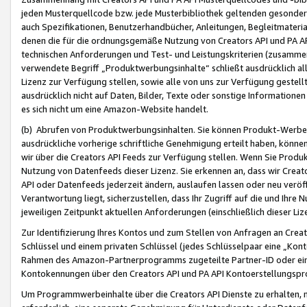
jeden Musterquellcode bzw. jede Musterbibliothek geltenden gesonder
auch Spezifikationen, Benutzerhandbücher, Anleitungen, Begleitmaterial
denen die für die ordnungsgemäße Nutzung von Creators API und PA A
technischen Anforderungen und Test- und Leistungskriterien (zusammen
verwendete Begriff „Produktwerbungsinhalte“ schließt ausdrücklich al
Lizenz zur Verfügung stellen, sowie alle von uns zur Verfügung gestel
ausdrücklich nicht auf Daten, Bilder, Texte oder sonstige Informatione
es sich nicht um eine Amazon-Website handelt.
(b) Abrufen von Produktwerbungsinhalten. Sie können Produkt-Werbein
ausdrückliche vorherige schriftliche Genehmigung erteilt haben, könn
wir über die Creators API Feeds zur Verfügung stellen. Wenn Sie Produk
Nutzung von Datenfeeds dieser Lizenz. Sie erkennen an, dass wir Creat
API oder Datenfeeds jederzeit ändern, auslaufen lassen oder neu veröffe
Verantwortung liegt, sicherzustellen, dass Ihr Zugriff auf die und Ihr
jeweiligen Zeitpunkt aktuellen Anforderungen (einschließlich dieser Liz
Zur Identifizierung Ihres Kontos und zum Stellen von Anfragen an Crea
Schlüssel und einem privaten Schlüssel (jedes Schlüsselpaar eine „Kon
Rahmen des Amazon-Partnerprogramms zugeteilte Partner-ID oder ein
Kontokennungen über den Creators API und PA API Kontoerstellungspro
Um Programmwerbeinhalte über die Creators API Dienste zu erhalten, m