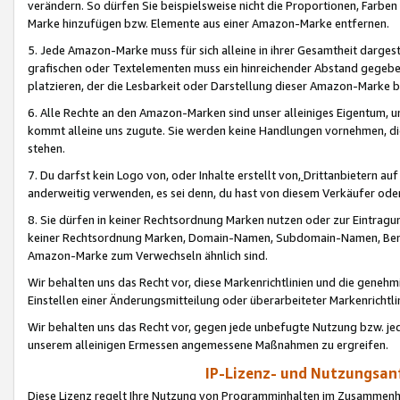
verändern. So dürfen Sie beispielsweise nicht die Proportionen, Farb
Marke hinzufügen bzw. Elemente aus einer Amazon-Marke entfernen.
5. Jede Amazon-Marke muss für sich alleine in ihrer Gesamtheit darge
grafischen oder Textelementen muss ein hinreichender Abstand gegebe
platzieren, der die Lesbarkeit oder Darstellung dieser Amazon-Marke b
6. Alle Rechte an den Amazon-Marken sind unser alleiniges Eigentum, 
kommt alleine uns zugute. Sie werden keine Handlungen vornehmen, 
stehen.
7. Du darfst kein Logo von, oder Inhalte erstellt von,
Drittanbietern au
anderweitig verwenden, es sei denn, du hast von diesem Verkäufer oder
8. Sie dürfen in keiner Rechtsordnung Marken nutzen oder zur Eintragu
keiner Rechtsordnung Marken, Domain-Namen, Subdomain-Namen, Benu
Amazon-Marke zum Verwechseln ähnlich sind.
Wir behalten uns das Recht vor, diese Markenrichtlinien und die gene
Einstellen einer Änderungsmitteilung oder überarbeiteter Markenricht
Wir behalten uns das Recht vor, gegen jede unbefugte Nutzung bzw. jede 
unserem alleinigen Ermessen angemessene Maßnahmen zu ergreifen.
IP-Lizenz- und Nutzungsan
Diese Lizenz regelt Ihre Nutzung von Programminhalten im Zusammen