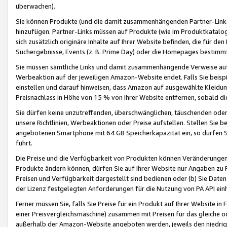
überwachen).
Sie können Produkte (und die damit zusammenhängenden Partner-Links)
hinzufügen. Partner-Links müssen auf Produkte (wie im Produktkatalog de
sich zusätzlich originäre Inhalte auf Ihrer Website befinden, die für 
Suchergebnisse, Events (z. B. Prime Day) oder die Homepages bestimmte
Sie müssen sämtliche Links und damit zusammenhängende Verweise auf z
Werbeaktion auf der jeweiligen Amazon-Website endet. Falls Sie beisp
einstellen und darauf hinweisen, dass Amazon auf ausgewählte Kleidun
Preisnachlass in Höhe von 15 % von Ihrer Website entfernen, sobald di
Sie dürfen keine unzutreffenden, überschwänglichen, täuschenden od
unsere Richtlinien, Werbeaktionen oder Preise aufstellen. Stellen Sie 
angebotenen Smartphone mit 64 GB Speicherkapazität ein, so dürfen S
führt.
Die Preise und die Verfügbarkeit von Produkten können Veränderungen 
Produkte ändern können, dürfen Sie auf Ihrer Website nur Angaben zu P
Preisen und Verfügbarkeit dargestellt sind bedienen oder (b) Sie Daten
der Lizenz festgelegten Anforderungen für die Nutzung von PA API einh
Ferner müssen Sie, falls Sie Preise für ein Produkt auf Ihrer Website in 
einer Preisvergleichsmaschine) zusammen mit Preisen für das gleiche o
außerhalb der Amazon-Website angeboten werden, jeweils den niedrigst