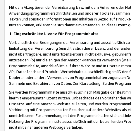
Mit dem Akzeptieren der Vereinbarung bzw. mit dem Aufrufen oder Nutz
Anwendungsprogrammierschnittstellen und anderer Tools (zusammen die
Texten und sonstigen Informationen und Inhalten in Bezug auf Produkte
nutzen können, erklären Sie sich damit einverstanden, an diese Lizenz 
1. Eingeschränkte Lizenz für Programminhalte
Vorbehaltlich der Bedingungen der Vereinbarung und ausschließlich z
Einhaltung der Vereinbarung (einschließlich dieser Lizenz und der ande
nicht übertragbare, nicht unterlizenzierbare, nicht exklusive, gebühren
anzuzeigen; (b) nur diejenigen der Amazon-Marken zu verwenden (wie in 
Programminhalte, ausschließlich auf Ihrer Website und in Übereinstimmu
API, Datenfeeds und Produkt-Werbeinhalte ausschließlich gemäß den Spe
Kopieren oder andere Verwenden von Programminhalten zugunsten Dri
Sammeln und Extrahieren von Daten. Zur Klarstellung: Zu den Program
Sie werden Programminhalte ausschließlich nach Maßgabe der Besti
hiermit eingeräumten Lizenz nutzen. Unbeschadet des Vorstehenden we
Umsätze auf eine Amazon-Website zu leiten, und werden Programminhal
Verbindung mit Programminhalten Besucher auf andere Websites als ein
unmittelbarem Zusammenhang mit den Programminhalten stehen, Links z
Nutzung der Programminhalte ausschließlich mit der betreffenden Pr
nicht mit einer anderen Webpage verlinken.