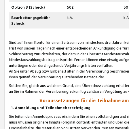
Option 3 (Scheck)
50£
50
Bearbeitungsgebühr
k.A.
k.A
Scheck
Sind auf Ihrem Konto für einen Zeitraum von mindestens drei Jahren kein
Frist von sieben Tagen nach einer entsprechenden Ankündigung die für
Schlussbetrag zurückzuhalten, der dem in der Übersicht Mindestausz
Mindestauszahlungsbetrag entspricht. Ferner können eine etwaig aufg
unterliegen oder durch geltende Verjährungsfristen verfallen.
An Sie unter Abzug bzw. Einbehalt aller in der Vereinbarung beschrieb
Ihnen gemäß der Vereinbarung zustehenden Beträge dar.
Sollten Sie, gleich aus welchem Grund, eine Überschusszahlung erhalte
an Sie im Rahmen der Vereinbarung zukünftig zahlbaren Vergütung zu 
Voraussetzungen für die Teilnahme a
1. Anmeldung und Teilnahmeberechtigung
Sie leiten den Anmeldeprozess ein, indem Sie einen vollständigen und 
muss/müssen originäre Inhalte (original content) enthalten und über d
Originalinhalte, die Materialien von Dritten verwenden, müssen wese