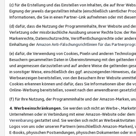
(c) für die Erstellung und das Einstellen von Inhalten, die auf Ihrer We
Eignung der jeweils dargestellten Inhalte (einschließlich sämtlicher 
Informationen, die Sie in einen Partner-Link aufnehmen oder mit diese
(d) dafür, dass die Nutzung der Programminhalte, Ihrer Website und des 
Verletzung oder missbräuchliche Ausübung unserer Rechte bzw. der Recht
Markenrechte, Datenschutzrechte, Veröffentlichungsrechte oder anderer
Einhaltung der
Amazon Anti-Fälschungsrichtlinien für das Partnerpro
(e) dafür, die Verwendung von Cookies, Pixeln und anderen Technologien
Besuchern gesammelten Daten in Übereinstimmung mit den geltenden Ge
und angemessen darzustellen und auf andere Weise die geltenden geset
in sonstiger Weise, einschließlich des ggf. anzuzeigenden Hinweises, d
Werbeanzeigen bereitstellen, von den Besuchern Ihrer Website unmitte
Cookies erkennen können und dafür, dass Sie Informationen über die v
Online-Werbung bereitstellen, soweit nach den anwendbaren gesetzlic
(f) für Ihre Nutzung, der Programminhalte und der Amazon-Marken, u
4. Werbeeinschränkungen.
Sie werden sich nicht an Werbe-, Market
Unternehmen oder in Verbindung mit einer Amazon-Website oder dem Pa
Vereinbarung
gestattet sind. Sie werden sich nicht an Werbeaktivitäten
Logos von uns oder unseren Partnern (einschließlich Amazon-Marken), 
E-Books, physischen Postsendungen, physischen Dokumenten oder in 