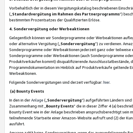
Vorbehaltlich der in diesem Vergütungskatalog beschriebenen Einschr
(„
Standardvergütung im Rahmen des Partnerprogramms
“) besc
bestimmten Prozentsatzes der Qualifizierten Erlöse.
4. Sondervergütung oder Werbeaktionen
Gelegentlich können wir Sonderprogramme oder Werbeaktionen auflegen,
oder alternative Vergütung („
Sondervergütung
”) zu verdienen. Amazo
Sonderprogramme oder Werbeaktionen jederzeit ganz oder teilweise einz
Sonderprogramme oder Werbeaktionen (auch Sonderprogramme oder We
Produktverkäufen kommt) disqualifizierende Ausschlusstatbestände, di
Programmdokumentation im Hinblick auf Produktverkäufe geltende E
Werbeaktionen.
Folgende Sondervergütungen sind derzeit verfügbar:
hier
.
(a) Bounty Events
In den in der
Anlage
(„
Sondervergütung
“) aufgeführten Ländern sind
Zusammenhang mit „
Bounty Events
“ die in dieser Ziffer 4 (a) besch
Bounty Event wie in der Anlage beschrieben anspruchsberechtigt sein mu
teilnehmende Startseite einer Amazon-Website aufruft und (2) der Kun
ausführt.
Amazon zahlt keine Sondervergütung, wenn das zugrundeliegende Boun