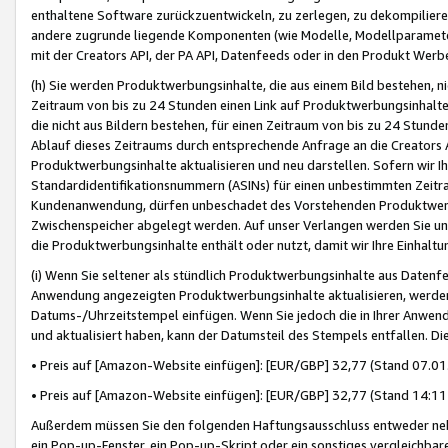
enthaltene Software zurückzuentwickeln, zu zerlegen, zu dekompilier
andere zugrunde liegende Komponenten (wie Modelle, Modellparameter
mit der Creators API, der PA API, Datenfeeds oder in den Produkt Werb
(h) Sie werden Produktwerbungsinhalte, die aus einem Bild bestehen, ni
Zeitraum von bis zu 24 Stunden einen Link auf Produktwerbungsinhalte
die nicht aus Bildern bestehen, für einen Zeitraum von bis zu 24 Stund
Ablauf dieses Zeitraums durch entsprechende Anfrage an die Creators 
Produktwerbungsinhalte aktualisieren und neu darstellen. Sofern wir Ih
Standardidentifikationsnummern (ASINs) für einen unbestimmten Zeitra
Kundenanwendung, dürfen unbeschadet des Vorstehenden Produktwerbu
Zwischenspeicher abgelegt werden. Auf unser Verlangen werden Sie un
die Produktwerbungsinhalte enthält oder nutzt, damit wir Ihre Einhalt
(i) Wenn Sie seltener als stündlich Produktwerbungsinhalte aus Datenfe
Anwendung angezeigten Produktwerbungsinhalte aktualisieren, werden 
Datums-/Uhrzeitstempel einfügen. Wenn Sie jedoch die in Ihrer Anwe
und aktualisiert haben, kann der Datumsteil des Stempels entfallen. Dies
• Preis auf [Amazon-Website einfügen]: [EUR/GBP] 32,77 (Stand 07.01.
• Preis auf [Amazon-Website einfügen]: [EUR/GBP] 32,77 (Stand 14:11 
Außerdem müssen Sie den folgenden Haftungsausschluss entweder neb
ein Pop-up-Fenster, ein Pop-up-Skript oder ein sonstiges vergleichba