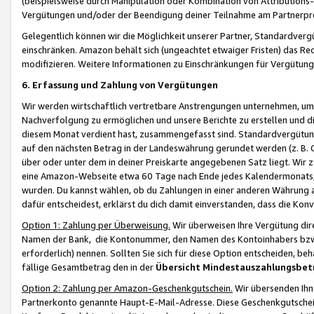
(beispielsweise durch Manipulation oder Kombination von Attributions-
Vergütungen und/oder der Beendigung deiner Teilnahme am Partnerp
Gelegentlich können wir die Möglichkeit unserer Partner, Standardv
einschränken. Amazon behält sich (ungeachtet etwaiger Fristen) das Re
modifizieren. Weitere Informationen zu Einschränkungen für Vergütung
6. Erfassung und Zahlung von Vergütungen
Wir werden wirtschaftlich vertretbare Anstrengungen unternehmen, um 
Nachverfolgung zu ermöglichen und unsere Berichte zu erstellen und di
diesem Monat verdient hast, zusammengefasst sind. Standardvergütung
auf den nächsten Betrag in der Landeswährung gerundet werden (z. B. C
über oder unter dem in deiner Preiskarte angegebenen Satz liegt. Wir
eine Amazon-Webseite etwa 60 Tage nach Ende jedes Kalendermonats, i
wurden. Du kannst wählen, ob du Zahlungen in einer anderen Währung
dafür entscheidest, erklärst du dich damit einverstanden, dass die K
Option 1: Zahlung per Überweisung.
Wir überweisen Ihre Vergütung dir
Namen der Bank, die Kontonummer, den Namen des Kontoinhabers bzw. a
erforderlich) nennen. Sollten Sie sich für diese Option entscheiden, be
fällige Gesamtbetrag den in der
Übersicht Mindestauszahlungsbet
Option 2: Zahlung per Amazon-Geschenkgutschein.
Wir übersenden Ihne
Partnerkonto genannte Haupt-E-Mail-Adresse. Diese Geschenkgutschei