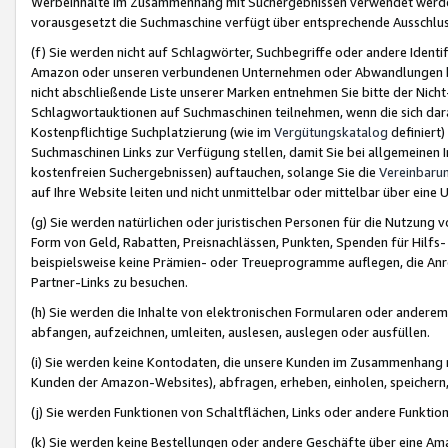
Werbeinhalte im Zusammenhang mit Suchergebnissen verwendet werden,
vorausgesetzt die Suchmaschine verfügt über entsprechende Ausschlu
(f) Sie werden nicht auf Schlagwörter, Suchbegriffe oder andere Ident
Amazon oder unseren verbundenen Unternehmen oder Abwandlungen bzw
nicht abschließende Liste unserer Marken entnehmen Sie bitte der Nich
Schlagwortauktionen auf Suchmaschinen teilnehmen, wenn die sich da
Kostenpflichtige Suchplatzierung (wie im
Vergütungskatalog
definiert
Suchmaschinen Links zur Verfügung stellen, damit Sie bei allgemeinen I
kostenfreien Suchergebnissen) auftauchen, solange Sie die
Vereinbaru
auf Ihre Website leiten und nicht unmittelbar oder mittelbar über eine
(g) Sie werden natürlichen oder juristischen Personen für die Nutzung 
Form von Geld, Rabatten, Preisnachlässen, Punkten, Spenden für Hilfs
beispielsweise keine Prämien- oder Treueprogramme auflegen, die Anrei
Partner-Links zu besuchen.
(h) Sie werden die Inhalte von elektronischen Formularen oder anderem M
abfangen, aufzeichnen, umleiten, auslesen, auslegen oder ausfüllen.
(i) Sie werden keine Kontodaten, die unsere Kunden im Zusammenhang 
Kunden der Amazon-Websites), abfragen, erheben, einholen, speichern,
(j) Sie werden Funktionen von Schaltflächen, Links oder andere Funkti
(k) Sie werden keine Bestellungen oder andere Geschäfte über eine Ama