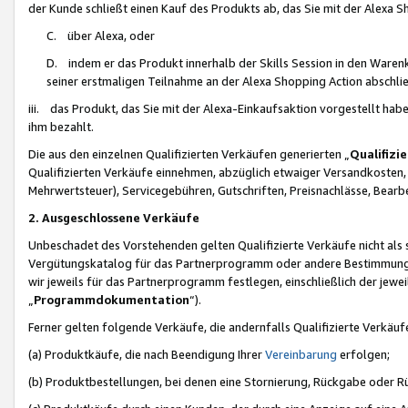
der Kunde schließt einen Kauf des Produkts ab, das Sie mit der Alexa 
C. über Alexa, oder
D. indem er das Produkt innerhalb der Skills Session in den Waren
seiner erstmaligen Teilnahme an der Alexa Shopping Action abschlie
iii. das Produkt, das Sie mit der Alexa-Einkaufsaktion vorgestellt ha
ihm bezahlt.
Die aus den einzelnen Qualifizierten Verkäufen generierten „
Qualifizi
Qualifizierten Verkäufe einnehmen, abzüglich etwaiger Versandkosten
Mehrwertsteuer), Servicegebühren, Gutschriften, Preisnachlässe, Bear
2. Ausgeschlossene Verkäufe
Unbeschadet des Vorstehenden gelten Qualifizierte Verkäufe nicht als
Vergütungskatalog für das Partnerprogramm oder andere Bestimmungen,
wir jeweils für das Partnerprogramm festlegen, einschließlich der jewe
„
Programmdokumentation
“).
Ferner gelten folgende Verkäufe, die andernfalls Qualifizierte Verkä
(a) Produktkäufe, die nach Beendigung Ihrer
Vereinbarung
erfolgen;
(b) Produktbestellungen, bei denen eine Stornierung, Rückgabe oder R