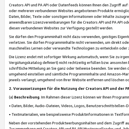
Creators API und PA API oder Datenfeeds können Ihnen den Zugriff auf D
oder mehreren verbundenen Websites angebotenen Produkte ermögliche
Daten, Bilder, Texte oder sonstigen Informationen oder Inhalte zuzugre
anwendbaren Lizenzvereinbarungen für die Creators API und PA API od
diesen verbundenen Websites zur Verfügung gestellt werden.
Sie dürfen den Programminhalt nicht dazu verwenden, geistiges Eigent
verletzen. Sie dürfen Programminhalte nicht verwenden, um direkt ode
maschinelles Lernen oder verwandte Technologien zu entwickeln oder zu
Die Lizenz endet mit sofortiger Wirkung automatisch, wenn Sie zu irg
Vergütungskatalog definiert) nicht rechtzeitig erfüllen bzw. ansonsten
schriftliche Mitteilung an Sie ganz oder teilweise beenden. Sie werden
umgehend einstellen und sämtliche Programminhalte und Amazon-Marke
jeweils verlangt, umgehend von Ihrer Website entfernen und löschen od
2. Voraussetzungen für die Nutzung der Creators API und der P
(a)
Beschreibung
. Im Rahmen dieser Lizenz können wir Ihnen Programmi
• Daten, Bilder, Audio-Dateien, Videos, Logos, Benutzerschnittstellen-
• Textmaterialien, wie beispielsweise Produktinformationen in Textfor
Neben den vorstehenden Produktwerbungsinhalten und dem Zugriff auf 
Zusammenhang mit Creators API und PA API Musterquellcodes und -bibli