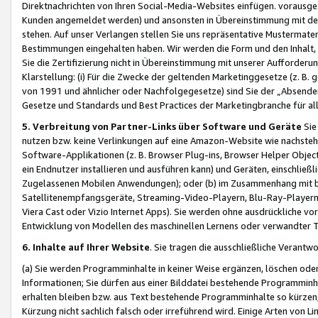
Direktnachrichten von Ihren Social-Media-Websites einfügen. vorausg
Kunden angemeldet werden) und ansonsten in Übereinstimmung mit der
stehen. Auf unser Verlangen stellen Sie uns repräsentative Mustermater
Bestimmungen eingehalten haben. Wir werden die Form und den Inhalt, di
Sie die Zertifizierung nicht in Übereinstimmung mit unserer Aufforderu
Klarstellung: (i) Für die Zwecke der geltenden Marketinggesetze (z. 
von 1991 und ähnlicher oder Nachfolgegesetze) sind Sie der „Absender“ j
Gesetze und Standards und Best Practices der Marketingbranche für 
5. Verbreitung von Partner-Links über Software und Geräte
Sie
nutzen bzw. keine Verlinkungen auf eine Amazon-Website wie nachsteh
Software-Applikationen (z. B. Browser Plug-ins, Browser Helper Objec
ein Endnutzer installieren und ausführen kann) und Geräten, einschlie
Zugelassenen Mobilen Anwendungen); oder (b) im Zusammenhang mit bzw.
Satellitenempfangsgeräte, Streaming-Video-Playern, Blu-Ray-Playern 
Viera Cast oder Vizio Internet Apps). Sie werden ohne ausdrückliche v
Entwicklung von Modellen des maschinellen Lernens oder verwandter 
6. Inhalte auf Ihrer Website
. Sie tragen die ausschließliche Verantwo
(a) Sie werden Programminhalte in keiner Weise ergänzen, löschen oder
Informationen; Sie dürfen aus einer Bilddatei bestehende Programminhal
erhalten bleiben bzw. aus Text bestehende Programminhalte so kürzen, 
Kürzung nicht sachlich falsch oder irreführend wird. Einige Arten von L