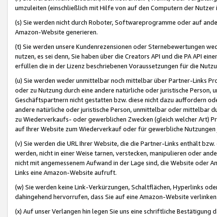
umzuleiten (einschließlich mit Hilfe von auf den Computern der Nutzer i
(s) Sie werden nicht durch Roboter, Softwareprogramme oder auf andere
Amazon-Website generieren.
(t) Sie werden unsere Kundenrezensionen oder Sternebewertungen wed
nutzen, es sei denn, Sie haben über die Creators API und die PA API e
erfüllen die in der Lizenz beschriebenen Voraussetzungen für die Nutzu
(u) Sie werden weder unmittelbar noch mittelbar über Partner-Links P
oder zu Nutzung durch eine andere natürliche oder juristische Person,
Geschäftspartnern nicht gestatten bzw. diese nicht dazu auffordern od
andere natürliche oder juristische Person, unmittelbar oder mittelbar
zu Wiederverkaufs- oder gewerblichen Zwecken (gleich welcher Art) 
auf Ihrer Website zum Wiederverkauf oder für gewerbliche Nutzungen 
(v) Sie werden die URL Ihrer Website, die die Partner-Links enthält b
werden, nicht in einer Weise tarnen, verstecken, manipulieren oder and
nicht mit angemessenem Aufwand in der Lage sind, die Website oder A
Links eine Amazon-Website aufruft.
(w) Sie werden keine Link-Verkürzungen, Schaltflächen, Hyperlinks ode
dahingehend hervorrufen, dass Sie auf eine Amazon-Website verlinken
(x) Auf unser Verlangen hin legen Sie uns eine schriftliche Bestätigung