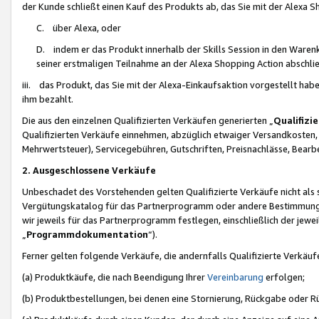
der Kunde schließt einen Kauf des Produkts ab, das Sie mit der Alexa 
C. über Alexa, oder
D. indem er das Produkt innerhalb der Skills Session in den Waren
seiner erstmaligen Teilnahme an der Alexa Shopping Action abschlie
iii. das Produkt, das Sie mit der Alexa-Einkaufsaktion vorgestellt ha
ihm bezahlt.
Die aus den einzelnen Qualifizierten Verkäufen generierten „
Qualifizi
Qualifizierten Verkäufe einnehmen, abzüglich etwaiger Versandkosten
Mehrwertsteuer), Servicegebühren, Gutschriften, Preisnachlässe, Bear
2. Ausgeschlossene Verkäufe
Unbeschadet des Vorstehenden gelten Qualifizierte Verkäufe nicht als
Vergütungskatalog für das Partnerprogramm oder andere Bestimmungen,
wir jeweils für das Partnerprogramm festlegen, einschließlich der jewe
„
Programmdokumentation
“).
Ferner gelten folgende Verkäufe, die andernfalls Qualifizierte Verkä
(a) Produktkäufe, die nach Beendigung Ihrer
Vereinbarung
erfolgen;
(b) Produktbestellungen, bei denen eine Stornierung, Rückgabe oder R