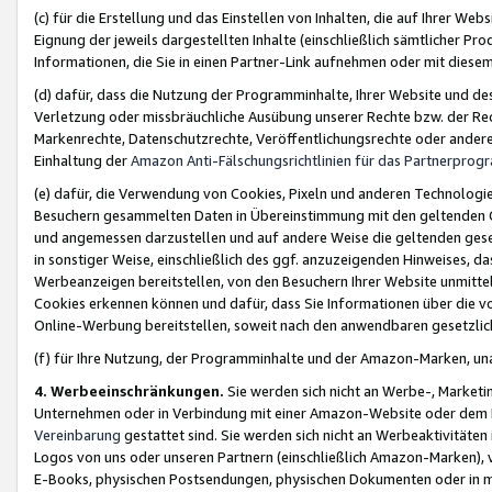
(c) für die Erstellung und das Einstellen von Inhalten, die auf Ihrer We
Eignung der jeweils dargestellten Inhalte (einschließlich sämtlicher 
Informationen, die Sie in einen Partner-Link aufnehmen oder mit diese
(d) dafür, dass die Nutzung der Programminhalte, Ihrer Website und des 
Verletzung oder missbräuchliche Ausübung unserer Rechte bzw. der Recht
Markenrechte, Datenschutzrechte, Veröffentlichungsrechte oder anderer
Einhaltung der
Amazon Anti-Fälschungsrichtlinien für das Partnerpro
(e) dafür, die Verwendung von Cookies, Pixeln und anderen Technologien
Besuchern gesammelten Daten in Übereinstimmung mit den geltenden Ge
und angemessen darzustellen und auf andere Weise die geltenden geset
in sonstiger Weise, einschließlich des ggf. anzuzeigenden Hinweises, d
Werbeanzeigen bereitstellen, von den Besuchern Ihrer Website unmitte
Cookies erkennen können und dafür, dass Sie Informationen über die v
Online-Werbung bereitstellen, soweit nach den anwendbaren gesetzlic
(f) für Ihre Nutzung, der Programminhalte und der Amazon-Marken, u
4. Werbeeinschränkungen.
Sie werden sich nicht an Werbe-, Market
Unternehmen oder in Verbindung mit einer Amazon-Website oder dem Pa
Vereinbarung
gestattet sind. Sie werden sich nicht an Werbeaktivitäten
Logos von uns oder unseren Partnern (einschließlich Amazon-Marken), 
E-Books, physischen Postsendungen, physischen Dokumenten oder in 