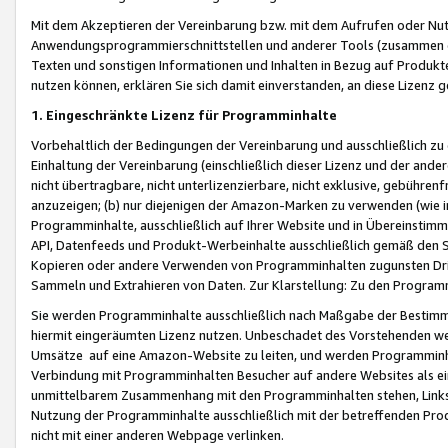
Mit dem Akzeptieren der Vereinbarung bzw. mit dem Aufrufen oder Nutz
Anwendungsprogrammierschnittstellen und anderer Tools (zusammen die
Texten und sonstigen Informationen und Inhalten in Bezug auf Produkte
nutzen können, erklären Sie sich damit einverstanden, an diese Lizenz 
1. Eingeschränkte Lizenz für Programminhalte
Vorbehaltlich der Bedingungen der Vereinbarung und ausschließlich z
Einhaltung der Vereinbarung (einschließlich dieser Lizenz und der ande
nicht übertragbare, nicht unterlizenzierbare, nicht exklusive, gebühren
anzuzeigen; (b) nur diejenigen der Amazon-Marken zu verwenden (wie in 
Programminhalte, ausschließlich auf Ihrer Website und in Übereinstimmu
API, Datenfeeds und Produkt-Werbeinhalte ausschließlich gemäß den Spe
Kopieren oder andere Verwenden von Programminhalten zugunsten Dri
Sammeln und Extrahieren von Daten. Zur Klarstellung: Zu den Program
Sie werden Programminhalte ausschließlich nach Maßgabe der Besti
hiermit eingeräumten Lizenz nutzen. Unbeschadet des Vorstehenden we
Umsätze auf eine Amazon-Website zu leiten, und werden Programminhal
Verbindung mit Programminhalten Besucher auf andere Websites als ein
unmittelbarem Zusammenhang mit den Programminhalten stehen, Links z
Nutzung der Programminhalte ausschließlich mit der betreffenden Pr
nicht mit einer anderen Webpage verlinken.