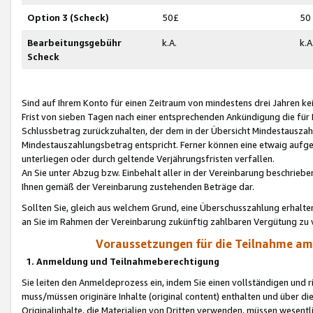
Option 3 (Scheck)
50£
50
Bearbeitungsgebühr
k.A.
k.A
Scheck
Sind auf Ihrem Konto für einen Zeitraum von mindestens drei Jahren kein
Frist von sieben Tagen nach einer entsprechenden Ankündigung die für
Schlussbetrag zurückzuhalten, der dem in der Übersicht Mindestausz
Mindestauszahlungsbetrag entspricht. Ferner können eine etwaig aufg
unterliegen oder durch geltende Verjährungsfristen verfallen.
An Sie unter Abzug bzw. Einbehalt aller in der Vereinbarung beschrieb
Ihnen gemäß der Vereinbarung zustehenden Beträge dar.
Sollten Sie, gleich aus welchem Grund, eine Überschusszahlung erhalte
an Sie im Rahmen der Vereinbarung zukünftig zahlbaren Vergütung zu 
Voraussetzungen für die Teilnahme a
1. Anmeldung und Teilnahmeberechtigung
Sie leiten den Anmeldeprozess ein, indem Sie einen vollständigen und 
muss/müssen originäre Inhalte (original content) enthalten und über d
Originalinhalte, die Materialien von Dritten verwenden, müssen wese