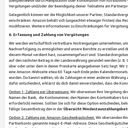
(beispielsweise durch Manipulation oder Kombination von Attributions-
Vergütungen und/oder der Beendigung deiner Teilnahme am Partnerp
Gelegentlich können wir die Möglichkeit unserer Partner, Standardv
einschränken. Amazon behält sich (ungeachtet etwaiger Fristen) das Re
modifizieren. Weitere Informationen zu Einschränkungen für Vergütung
6. Erfassung und Zahlung von Vergütungen
Wir werden wirtschaftlich vertretbare Anstrengungen unternehmen, um 
Nachverfolgung zu ermöglichen und unsere Berichte zu erstellen und di
diesem Monat verdient hast, zusammengefasst sind. Standardvergütung
auf den nächsten Betrag in der Landeswährung gerundet werden (z. B. C
über oder unter dem in deiner Preiskarte angegebenen Satz liegt. Wir
eine Amazon-Webseite etwa 60 Tage nach Ende jedes Kalendermonats, i
wurden. Du kannst wählen, ob du Zahlungen in einer anderen Währung
dafür entscheidest, erklärst du dich damit einverstanden, dass die K
Option 1: Zahlung per Überweisung.
Wir überweisen Ihre Vergütung dir
Namen der Bank, die Kontonummer, den Namen des Kontoinhabers bzw. a
erforderlich) nennen. Sollten Sie sich für diese Option entscheiden, be
fällige Gesamtbetrag den in der
Übersicht Mindestauszahlungsbet
Option 2: Zahlung per Amazon-Geschenkgutschein.
Wir übersenden Ihne
Partnerkonto genannte Haupt-E-Mail-Adresse. Diese Geschenkgutschei