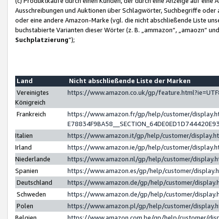
(c) Produktkäufe durch einen Kunden, der durch eine Anzeige auf eine 
Ausschreibungen und Auktionen über Schlagwörter, Suchbegriffe oder 
oder eine andere Amazon-Marke (vgl. die nicht abschließende Liste un
buchstabierte Varianten dieser Wörter (z. B. „ammazon“, „amaozn“ und „
Suchplatzierung
”);
Land
Nicht abschließende Liste der Marken
Vereinigtes
https://www.amazon.co.uk/gp/feature.html?ie=U
Königreich
Frankreich
https://www.amazon.fr/gp/help/customer/displa
E78834F9BA58__SECTION_64DE0ED1D744420E9
Italien
https://www.amazon.it/gp/help/customer/display
Irland
https://www.amazon.ie/gp/help/customer/displa
Niederlande
https://www.amazon.nl/gp/help/customer/display
Spanien
https://www.amazon.es/gp/help/customer/display
Deutschland
https://www.amazon.de/gp/help/customer/displa
Schweden
https://www.amazon.de/gp/help/customer/displa
Polen
https://www.amazon.pl/gp/help/customer/display
Belgien
https://www.amazon.com.be/gp/help/customer/d