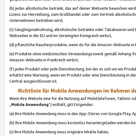
(b) jedes alkoholische Getränk, das auf deiner Webseite beworben wird
Lizenz zur Herstellung, zum Großhandel oder zum Vertrieb alkoholisch
Unternehmens betrieben wird,
(c) Säuglingsnahruhrung, alkoholische Getränke oder Tabakwaren und E
Webseiten in der EU und im Vereinigten Königreich wirbst,
(d) pflanzliche Raucherprodukte, wenn du für die Amazon-Webseite in B
(e) Produkte ohne medizinischen Verwendungszweck gemäß Anhang XVI 
Amazon-Webseite in Frankreich wirbst,
(f) jedes Produkt oder jede Dienstleistung, bei der es sich um ein Prod
erhältst eine Warnung, wenn ein Produkt oder eine Dienstleistung in de
Central ausgeschlossen ist.
Richtlinie für Mobile Anwendungen im Rahmen de
Wenn Ihre Website eine für die Nutzung auf Mobiltelefonen, Tablets 
„
Mobile Anwendung
“) enthält, gilt Folgendes:
(a) Ihre Mobile Anwendung muss in den App-Stores von Google Play, A
(b) Ihre Mobile Anwendung muss kostenlos heruntergeladen werden könn
(c) Ihre Mobile Anwendung muss originäre Inhalte haben,