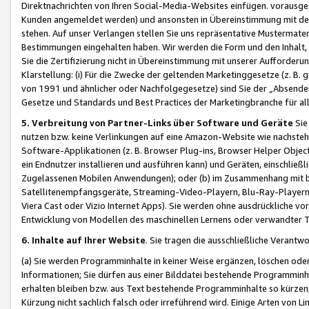
Direktnachrichten von Ihren Social-Media-Websites einfügen. vorausg
Kunden angemeldet werden) und ansonsten in Übereinstimmung mit der
stehen. Auf unser Verlangen stellen Sie uns repräsentative Mustermater
Bestimmungen eingehalten haben. Wir werden die Form und den Inhalt, di
Sie die Zertifizierung nicht in Übereinstimmung mit unserer Aufforderu
Klarstellung: (i) Für die Zwecke der geltenden Marketinggesetze (z. 
von 1991 und ähnlicher oder Nachfolgegesetze) sind Sie der „Absender“ j
Gesetze und Standards und Best Practices der Marketingbranche für 
5. Verbreitung von Partner-Links über Software und Geräte
Sie
nutzen bzw. keine Verlinkungen auf eine Amazon-Website wie nachsteh
Software-Applikationen (z. B. Browser Plug-ins, Browser Helper Objec
ein Endnutzer installieren und ausführen kann) und Geräten, einschlie
Zugelassenen Mobilen Anwendungen); oder (b) im Zusammenhang mit bzw.
Satellitenempfangsgeräte, Streaming-Video-Playern, Blu-Ray-Playern 
Viera Cast oder Vizio Internet Apps). Sie werden ohne ausdrückliche v
Entwicklung von Modellen des maschinellen Lernens oder verwandter 
6. Inhalte auf Ihrer Website
. Sie tragen die ausschließliche Verantwo
(a) Sie werden Programminhalte in keiner Weise ergänzen, löschen oder
Informationen; Sie dürfen aus einer Bilddatei bestehende Programminhal
erhalten bleiben bzw. aus Text bestehende Programminhalte so kürzen, 
Kürzung nicht sachlich falsch oder irreführend wird. Einige Arten von L