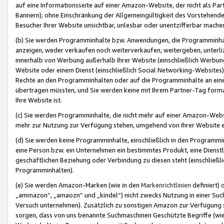
auf eine Informationsseite auf einer Amazon-Website, der nicht als Part
Bannern); ohne Einschränkung der Allgemeingültigkeit des Vorstehende
Besucher Ihrer Website unsichtbar, unlesbar oder unentzifferbar mache
(b) Sie werden Programminhalte bzw. Anwendungen, die Programminhalt
anzeigen, weder verkaufen noch weiterverkaufen, weitergeben, unterli
innerhalb von Werbung außerhalb Ihrer Website (einschließlich Werbun
Website oder einem Dienst (einschließlich Social Networking-Website
Rechte an den Programminhalten oder auf die Programminhalte an eine a
übertragen müssten, und Sie werden keine mit Ihrem Partner-Tag formati
Ihre Website ist.
(c) Sie werden Programminhalte, die nicht mehr auf einer Amazon-Websit
mehr zur Nutzung zur Verfügung stehen, umgehend von Ihrer Website e
(d) Sie werden keine Programminhalte, einschließlich in den Programmin
eine Person bzw. ein Unternehmen ein bestimmtes Produkt, eine Dienstle
geschäftlichen Beziehung oder Verbindung zu diesen steht (einschließli
Programminhalten).
(e) Sie werden Amazon-Marken (wie in den
Markenrichtlinien
definiert) 
„ammazon“, „amaozn“ und „kindel“) nicht zwecks Nutzung in einer Suc
Versuch unternehmen). Zusätzlich zu sonstigen Amazon zur Verfügung 
sorgen, dass von uns benannte Suchmaschinen Geschützte Begriffe (wie 