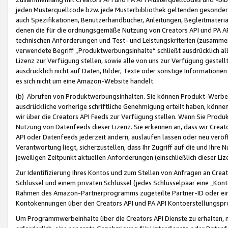
jeden Musterquellcode bzw. jede Musterbibliothek geltenden gesonder
auch Spezifikationen, Benutzerhandbücher, Anleitungen, Begleitmaterial
denen die für die ordnungsgemäße Nutzung von Creators API und PA A
technischen Anforderungen und Test- und Leistungskriterien (zusammen
verwendete Begriff „Produktwerbungsinhalte“ schließt ausdrücklich al
Lizenz zur Verfügung stellen, sowie alle von uns zur Verfügung gestel
ausdrücklich nicht auf Daten, Bilder, Texte oder sonstige Informatione
es sich nicht um eine Amazon-Website handelt.
(b) Abrufen von Produktwerbungsinhalten. Sie können Produkt-Werbein
ausdrückliche vorherige schriftliche Genehmigung erteilt haben, könn
wir über die Creators API Feeds zur Verfügung stellen. Wenn Sie Produk
Nutzung von Datenfeeds dieser Lizenz. Sie erkennen an, dass wir Creat
API oder Datenfeeds jederzeit ändern, auslaufen lassen oder neu veröffe
Verantwortung liegt, sicherzustellen, dass Ihr Zugriff auf die und Ihr
jeweiligen Zeitpunkt aktuellen Anforderungen (einschließlich dieser Liz
Zur Identifizierung Ihres Kontos und zum Stellen von Anfragen an Crea
Schlüssel und einem privaten Schlüssel (jedes Schlüsselpaar eine „Kon
Rahmen des Amazon-Partnerprogramms zugeteilte Partner-ID oder ein
Kontokennungen über den Creators API und PA API Kontoerstellungspro
Um Programmwerbeinhalte über die Creators API Dienste zu erhalten, m