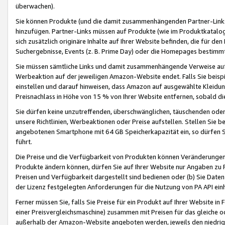
überwachen).
Sie können Produkte (und die damit zusammenhängenden Partner-Links)
hinzufügen. Partner-Links müssen auf Produkte (wie im Produktkatalog de
sich zusätzlich originäre Inhalte auf Ihrer Website befinden, die für 
Suchergebnisse, Events (z. B. Prime Day) oder die Homepages bestimmte
Sie müssen sämtliche Links und damit zusammenhängende Verweise auf z
Werbeaktion auf der jeweiligen Amazon-Website endet. Falls Sie beisp
einstellen und darauf hinweisen, dass Amazon auf ausgewählte Kleidun
Preisnachlass in Höhe von 15 % von Ihrer Website entfernen, sobald di
Sie dürfen keine unzutreffenden, überschwänglichen, täuschenden od
unsere Richtlinien, Werbeaktionen oder Preise aufstellen. Stellen Sie 
angebotenen Smartphone mit 64 GB Speicherkapazität ein, so dürfen S
führt.
Die Preise und die Verfügbarkeit von Produkten können Veränderungen 
Produkte ändern können, dürfen Sie auf Ihrer Website nur Angaben zu P
Preisen und Verfügbarkeit dargestellt sind bedienen oder (b) Sie Daten
der Lizenz festgelegten Anforderungen für die Nutzung von PA API einh
Ferner müssen Sie, falls Sie Preise für ein Produkt auf Ihrer Website in 
einer Preisvergleichsmaschine) zusammen mit Preisen für das gleiche o
außerhalb der Amazon-Website angeboten werden, jeweils den niedrigst