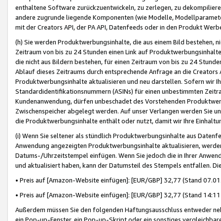
enthaltene Software zurückzuentwickeln, zu zerlegen, zu dekompilier
andere zugrunde liegende Komponenten (wie Modelle, Modellparameter
mit der Creators API, der PA API, Datenfeeds oder in den Produkt Werb
(h) Sie werden Produktwerbungsinhalte, die aus einem Bild bestehen, ni
Zeitraum von bis zu 24 Stunden einen Link auf Produktwerbungsinhalte
die nicht aus Bildern bestehen, für einen Zeitraum von bis zu 24 Stund
Ablauf dieses Zeitraums durch entsprechende Anfrage an die Creators 
Produktwerbungsinhalte aktualisieren und neu darstellen. Sofern wir Ih
Standardidentifikationsnummern (ASINs) für einen unbestimmten Zeitra
Kundenanwendung, dürfen unbeschadet des Vorstehenden Produktwerbu
Zwischenspeicher abgelegt werden. Auf unser Verlangen werden Sie un
die Produktwerbungsinhalte enthält oder nutzt, damit wir Ihre Einhalt
(i) Wenn Sie seltener als stündlich Produktwerbungsinhalte aus Datenfe
Anwendung angezeigten Produktwerbungsinhalte aktualisieren, werden 
Datums-/Uhrzeitstempel einfügen. Wenn Sie jedoch die in Ihrer Anwe
und aktualisiert haben, kann der Datumsteil des Stempels entfallen. Dies
• Preis auf [Amazon-Website einfügen]: [EUR/GBP] 32,77 (Stand 07.01.
• Preis auf [Amazon-Website einfügen]: [EUR/GBP] 32,77 (Stand 14:11 
Außerdem müssen Sie den folgenden Haftungsausschluss entweder neb
ein Pop-up-Fenster, ein Pop-up-Skript oder ein sonstiges vergleichba