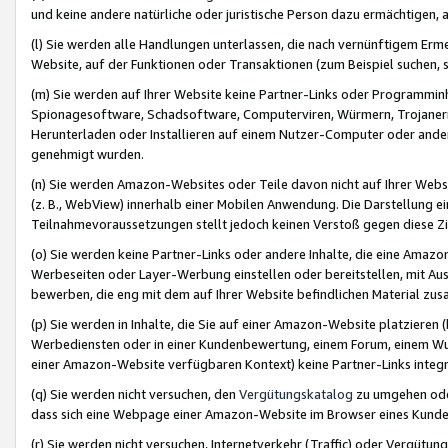
und keine andere natürliche oder juristische Person dazu ermächtigen, a
(l) Sie werden alle Handlungen unterlassen, die nach vernünftigem Erme
Website, auf der Funktionen oder Transaktionen (zum Beispiel suchen, s
(m) Sie werden auf Ihrer Website keine Partner-Links oder Programmin
Spionagesoftware, Schadsoftware, Computerviren, Würmern, Trojaner
Herunterladen oder Installieren auf einem Nutzer-Computer oder ande
genehmigt wurden.
(n) Sie werden Amazon-Websites oder Teile davon nicht auf Ihrer Websi
(z. B., WebView) innerhalb einer Mobilen Anwendung. Die Darstellung ein
Teilnahmevoraussetzungen stellt jedoch keinen Verstoß gegen diese Zif
(o) Sie werden keine Partner-Links oder andere Inhalte, die eine Am
Werbeseiten oder Layer-Werbung einstellen oder bereitstellen, mit Au
bewerben, die eng mit dem auf Ihrer Website befindlichen Material z
(p) Sie werden in Inhalte, die Sie auf einer Amazon-Website platzier
Werbediensten oder in einer Kundenbewertung, einem Forum, einem Wun
einer Amazon-Website verfügbaren Kontext) keine Partner-Links integr
(q) Sie werden nicht versuchen, den
Vergütungskatalog
zu umgehen oder
dass sich eine Webpage einer Amazon-Website im Browser eines Kunden 
(r) Sie werden nicht versuchen, Internetverkehr (Traffic) oder Vergü