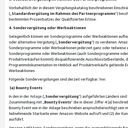
Vorbehaltlich der in diesem Vergütungskatalog beschriebenen Einschr
(„
Standardvergütung im Rahmen des Partnerprogramms
“) besc
bestimmten Prozentsatzes der Qualifizierten Erlöse.
4. Sondervergütung oder Werbeaktionen
Gelegentlich können wir Sonderprogramme oder Werbeaktionen auflegen,
oder alternative Vergütung („
Sondervergütung
”) zu verdienen. Amazo
Sonderprogramme oder Werbeaktionen jederzeit ganz oder teilweise einz
Sonderprogramme oder Werbeaktionen (auch Sonderprogramme oder We
Produktverkäufen kommt) disqualifizierende Ausschlusstatbestände, di
Programmdokumentation im Hinblick auf Produktverkäufe geltende E
Werbeaktionen.
Folgende Sondervergütungen sind derzeit verfügbar:
hier
.
(a) Bounty Events
In den in der
Anlage
(„
Sondervergütung
“) aufgeführten Ländern sind
Zusammenhang mit „
Bounty Events
“ die in dieser Ziffer 4 (a) besch
Bounty Event wie in der Anlage beschrieben anspruchsberechtigt sein mu
teilnehmende Startseite einer Amazon-Website aufruft und (2) der Kun
ausführt.
Amazon zahlt keine Sondervergütung, wenn das zugrundeliegende Boun