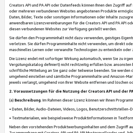
Creators API und PA API oder Datenfeeds können Ihnen den Zugriff auf D
oder mehreren verbundenen Websites angebotenen Produkte ermögliche
Daten, Bilder, Texte oder sonstigen Informationen oder Inhalte zuzugre
anwendbaren Lizenzvereinbarungen für die Creators API und PA API od
diesen verbundenen Websites zur Verfügung gestellt werden.
Sie dürfen den Programminhalt nicht dazu verwenden, geistiges Eigent
verletzen. Sie dürfen Programminhalte nicht verwenden, um direkt ode
maschinelles Lernen oder verwandte Technologien zu entwickeln oder zu
Die Lizenz endet mit sofortiger Wirkung automatisch, wenn Sie zu irg
Vergütungskatalog definiert) nicht rechtzeitig erfüllen bzw. ansonsten
schriftliche Mitteilung an Sie ganz oder teilweise beenden. Sie werden
umgehend einstellen und sämtliche Programminhalte und Amazon-Marke
jeweils verlangt, umgehend von Ihrer Website entfernen und löschen od
2. Voraussetzungen für die Nutzung der Creators API und der P
(a)
Beschreibung
. Im Rahmen dieser Lizenz können wir Ihnen Programmi
• Daten, Bilder, Audio-Dateien, Videos, Logos, Benutzerschnittstellen-
• Textmaterialien, wie beispielsweise Produktinformationen in Textfor
Neben den vorstehenden Produktwerbungsinhalten und dem Zugriff auf 
Zusammenhang mit Creators API und PA API Musterquellcodes und -bibli