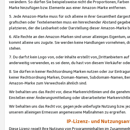
verändern. So dürfen Sie beispielsweise nicht die Proportionen, Farb
Marke hinzufügen bzw. Elemente aus einer Amazon-Marke entfernen.
5. Jede Amazon-Marke muss für sich alleine in ihrer Gesamtheit darge
grafischen oder Textelementen muss ein hinreichender Abstand gegebe
platzieren, der die Lesbarkeit oder Darstellung dieser Amazon-Marke b
6. Alle Rechte an den Amazon-Marken sind unser alleiniges Eigentum, 
kommt alleine uns zugute. Sie werden keine Handlungen vornehmen, 
stehen.
7. Du darfst kein Logo von, oder Inhalte erstellt von,
Drittanbietern au
anderweitig verwenden, es sei denn, du hast von diesem Verkäufer oder
8. Sie dürfen in keiner Rechtsordnung Marken nutzen oder zur Eintragu
keiner Rechtsordnung Marken, Domain-Namen, Subdomain-Namen, Benu
Amazon-Marke zum Verwechseln ähnlich sind.
Wir behalten uns das Recht vor, diese Markenrichtlinien und die gene
Einstellen einer Änderungsmitteilung oder überarbeiteter Markenricht
Wir behalten uns das Recht vor, gegen jede unbefugte Nutzung bzw. jede 
unserem alleinigen Ermessen angemessene Maßnahmen zu ergreifen.
IP-Lizenz- und Nutzungsan
Diese Lizenz regelt Ihre Nutzung von Programminhalten im Zusammen