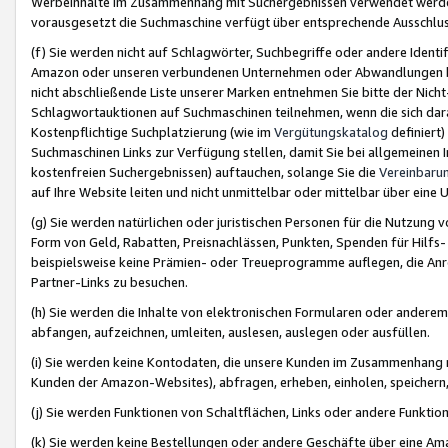
Werbeinhalte im Zusammenhang mit Suchergebnissen verwendet werden,
vorausgesetzt die Suchmaschine verfügt über entsprechende Ausschlu
(f) Sie werden nicht auf Schlagwörter, Suchbegriffe oder andere Ident
Amazon oder unseren verbundenen Unternehmen oder Abwandlungen bzw
nicht abschließende Liste unserer Marken entnehmen Sie bitte der Nich
Schlagwortauktionen auf Suchmaschinen teilnehmen, wenn die sich da
Kostenpflichtige Suchplatzierung (wie im
Vergütungskatalog
definiert
Suchmaschinen Links zur Verfügung stellen, damit Sie bei allgemeinen I
kostenfreien Suchergebnissen) auftauchen, solange Sie die
Vereinbaru
auf Ihre Website leiten und nicht unmittelbar oder mittelbar über eine
(g) Sie werden natürlichen oder juristischen Personen für die Nutzung 
Form von Geld, Rabatten, Preisnachlässen, Punkten, Spenden für Hilfs
beispielsweise keine Prämien- oder Treueprogramme auflegen, die Anrei
Partner-Links zu besuchen.
(h) Sie werden die Inhalte von elektronischen Formularen oder anderem M
abfangen, aufzeichnen, umleiten, auslesen, auslegen oder ausfüllen.
(i) Sie werden keine Kontodaten, die unsere Kunden im Zusammenhang 
Kunden der Amazon-Websites), abfragen, erheben, einholen, speichern,
(j) Sie werden Funktionen von Schaltflächen, Links oder andere Funkti
(k) Sie werden keine Bestellungen oder andere Geschäfte über eine Ama