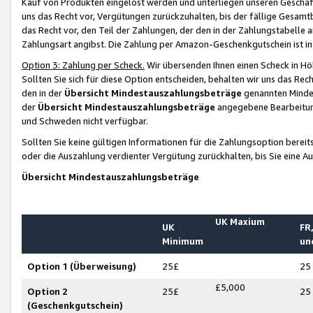
Kauf von Produkten eingelöst werden und unterliegen unseren Geschäf
uns das Recht vor, Vergütungen zurückzuhalten, bis der fällige Gesamt
das Recht vor, den Teil der Zahlungen, der den in der Zahlungstabelle 
Zahlungsart angibst. Die Zahlung per Amazon-Geschenkgutschein ist in
Option 3: Zahlung per Scheck.
Wir übersenden Ihnen einen Scheck in Höh
Sollten Sie sich für diese Option entscheiden, behalten wir uns das Rec
den in der
Übersicht Mindestauszahlungsbeträge
genannten Mindest
der
Übersicht Mindestauszahlungsbeträge
angegebene Bearbeitung
und Schweden nicht verfügbar.
Sollten Sie keine gültigen Informationen für die Zahlungsoption bereit
oder die Auszahlung verdienter Vergütung zurückhalten, bis Sie eine A
Übersicht Mindestauszahlungsbeträge
UK Maxium
UK
FR,
Minimum
un
Option 1 (Überweisung)
25£
25
£5,000
Option 2
25£
25
(Geschenkgutschein)