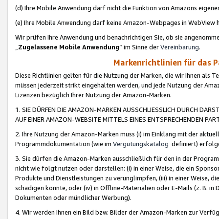
(d) Ihre Mobile Anwendung darf nicht die Funktion von Amazons eige
(e) Ihre Mobile Anwendung darf keine Amazon-Webpages in WebView 
Wir prüfen Ihre Anwendung und benachrichtigen Sie, ob sie angenomm
„
Zugelassene Mobile Anwendung
“ im Sinne der
Vereinbarung
.
Markenrichtlinien für das 
Diese Richtlinien gelten für die Nutzung der Marken, die wir Ihnen als 
müssen jederzeit strikt eingehalten werden, und jede Nutzung der Ama
Lizenzen bezüglich Ihrer Nutzung der Amazon-Marken.
1. SIE DÜRFEN DIE AMAZON-MARKEN AUSSCHLIESSLICH DURCH DARS
AUF EINER AMAZON-WEBSITE MITTELS EINES ENTSPRECHENDEN PART
2. Ihre Nutzung der Amazon-Marken muss (i) im Einklang mit der aktuells
Programmdokumentation (wie im
Vergütungskatalog
definiert) erfolg
3. Sie dürfen die Amazon-Marken ausschließlich für den in der Progr
nicht wie folgt nutzen oder darstellen: (i) in einer Weise, die ein Spo
Produkte und Dienstleistungen zu verunglimpfen, (iii) in einer Weise
schädigen könnte, oder (iv) in Offline-Materialien oder E-Mails (z. B.
Dokumenten oder mündlicher Werbung).
4. Wir werden Ihnen ein Bild bzw. Bilder der Amazon-Marken zur Verfüg