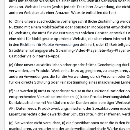
nicht mit anderen Websites als einer Amazon-Website verlinken oder i
Amazon-Website lenken (wobei jedoch Teile Ihrer Anwendung, die nich
anderen Websites als einer Amazon-Website enthalten dürfen).
(d) Ohne unsere ausdrückliche vorherige schriftliche Zustimmung werd
Nutzung mit einem Mobiltelefon oder sonstigen Mobilgerät entwickelt
(1) Websites, die nicht für die Nutzung mit solchen Geräten entwickelt
eine nicht für Mobilgeräte optimierte Website, die über einen Interne
in den
Richtlinie für Mobile Anwendungen
definiert, oder (3) Beistellge
Satellitenempfangsgeräte, Streaming-Video-Player, Blu-Ray-Player ode
Cast oder Vizio Internet-Apps).
(e) Ohne unsere ausdrückliche vorherige schriftliche Genehmigung dürfe
verwenden, um Produkt-Werbeinhalte zu aggregieren, zu analysieren, 
anderen Anwendungen, die für die Verwendung durch Personen oder Or
für die direkte Schulung oder Feinabstimmung eines maschinellen Lern
(f) Sie werden (i) nicht in irgendeiner Weise in die Funktionalität ode
entsprechenden Versuch unternehmen; (ii) keine Produktwerbungsinha
Kontaktaufnahme mit Verkäufern oder Kunden oder sonstiger Werbeaktiv
API, Datenfeeds, Produktwerbungsinhalten oder Spezifikationen erschei
Eigentumsrechte oder gewerblicher Schutzrechte, nicht entfernen, verd
(g) Sie werden nicht versuchen, (i) die Spezifikationen oder die in de
manipulieren, zu reparieren oder anderweitig abgeleitete Werke davon z