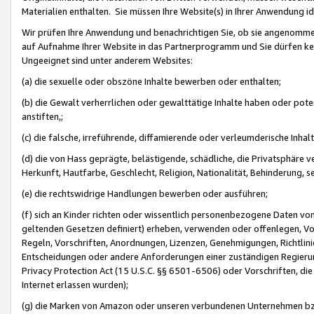
Materialien enthalten. Sie müssen Ihre Website(s) in Ihrer Anwendung ide
Wir prüfen Ihre Anwendung und benachrichtigen Sie, ob sie angenommen
auf Aufnahme Ihrer Website in das Partnerprogramm und Sie dürfen kei
Ungeeignet sind unter anderem Websites:
(a) die sexuelle oder obszöne Inhalte bewerben oder enthalten;
(b) die Gewalt verherrlichen oder gewalttätige Inhalte haben oder pot
anstiften,;
(c) die falsche, irreführende, diffamierende oder verleumderische Inha
(d) die von Hass geprägte, belästigende, schädliche, die Privatsphäre v
Herkunft, Hautfarbe, Geschlecht, Religion, Nationalität, Behinderung, 
(e) die rechtswidrige Handlungen bewerben oder ausführen;
(f) sich an Kinder richten oder wissentlich personenbezogene Daten vo
geltenden Gesetzen definiert) erheben, verwenden oder offenlegen, Vo
Regeln, Vorschriften, Anordnungen, Lizenzen, Genehmigungen, Richtlini
Entscheidungen oder andere Anforderungen einer zuständigen Regierung
Privacy Protection Act (15 U.S.C. §§ 6501-6506) oder Vorschriften, di
Internet erlassen wurden);
(g) die Marken von Amazon oder unseren verbundenen Unternehmen b