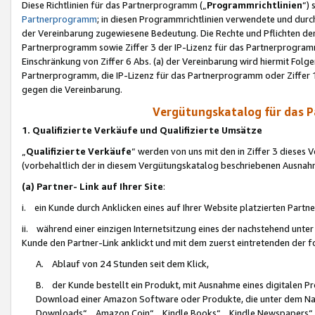
Diese Richtlinien für das Partnerprogramm („
Programmrichtlinien
“)
Partnerprogramm
; in diesen Programmrichtlinien verwendete und durch
der Vereinbarung zugewiesene Bedeutung. Die Rechte und Pflichten de
Partnerprogramm sowie Ziffer 3 der IP-Lizenz für das Partnerprogram
Einschränkung von Ziffer 6 Abs. (a) der Vereinbarung wird hiermit Fol
Partnerprogramm, die IP-Lizenz für das Partnerprogramm oder Ziffer 1
gegen die Vereinbarung.
Vergütungskatalog für das 
1. Qualifizierte Verkäufe und Qualifizierte Umsätze
„
Qualifizierte Verkäufe
“ werden von uns mit den in Ziffer 3 diese
(vorbehaltlich der in diesem Vergütungskatalog beschriebenen Ausnah
(a) Partner- Link auf Ihrer Site
:
i. ein Kunde durch Anklicken eines auf Ihrer Website platzierten Part
ii. während einer einzigen Internetsitzung eines der nachstehend unter (i)
Kunde den Partner-Link anklickt und mit dem zuerst eintretenden der f
A. Ablauf von 24 Stunden seit dem Klick,
B. der Kunde bestellt ein Produkt, mit Ausnahme eines digitalen P
Download einer Amazon Software oder Produkte, die unter dem N
Downloads“, „Amazon Coin“, „Kindle Books“, „Kindle Newspapers“, „