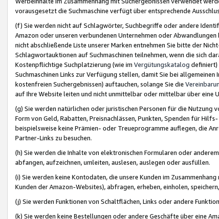
Werbeinhalte im Zusammenhang mit Suchergebnissen verwendet werden,
vorausgesetzt die Suchmaschine verfügt über entsprechende Ausschlu
(f) Sie werden nicht auf Schlagwörter, Suchbegriffe oder andere Ident
Amazon oder unseren verbundenen Unternehmen oder Abwandlungen bzw
nicht abschließende Liste unserer Marken entnehmen Sie bitte der Nich
Schlagwortauktionen auf Suchmaschinen teilnehmen, wenn die sich da
Kostenpflichtige Suchplatzierung (wie im
Vergütungskatalog
definiert
Suchmaschinen Links zur Verfügung stellen, damit Sie bei allgemeinen I
kostenfreien Suchergebnissen) auftauchen, solange Sie die
Vereinbaru
auf Ihre Website leiten und nicht unmittelbar oder mittelbar über eine
(g) Sie werden natürlichen oder juristischen Personen für die Nutzung 
Form von Geld, Rabatten, Preisnachlässen, Punkten, Spenden für Hilfs
beispielsweise keine Prämien- oder Treueprogramme auflegen, die Anrei
Partner-Links zu besuchen.
(h) Sie werden die Inhalte von elektronischen Formularen oder anderem M
abfangen, aufzeichnen, umleiten, auslesen, auslegen oder ausfüllen.
(i) Sie werden keine Kontodaten, die unsere Kunden im Zusammenhang 
Kunden der Amazon-Websites), abfragen, erheben, einholen, speichern,
(j) Sie werden Funktionen von Schaltflächen, Links oder andere Funkti
(k) Sie werden keine Bestellungen oder andere Geschäfte über eine Ama