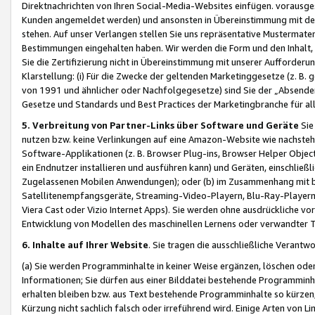
Direktnachrichten von Ihren Social-Media-Websites einfügen. vorausg
Kunden angemeldet werden) und ansonsten in Übereinstimmung mit der
stehen. Auf unser Verlangen stellen Sie uns repräsentative Mustermater
Bestimmungen eingehalten haben. Wir werden die Form und den Inhalt, di
Sie die Zertifizierung nicht in Übereinstimmung mit unserer Aufforderu
Klarstellung: (i) Für die Zwecke der geltenden Marketinggesetze (z. 
von 1991 und ähnlicher oder Nachfolgegesetze) sind Sie der „Absender“ j
Gesetze und Standards und Best Practices der Marketingbranche für 
5. Verbreitung von Partner-Links über Software und Geräte
Sie
nutzen bzw. keine Verlinkungen auf eine Amazon-Website wie nachsteh
Software-Applikationen (z. B. Browser Plug-ins, Browser Helper Objec
ein Endnutzer installieren und ausführen kann) und Geräten, einschlie
Zugelassenen Mobilen Anwendungen); oder (b) im Zusammenhang mit bzw.
Satellitenempfangsgeräte, Streaming-Video-Playern, Blu-Ray-Playern 
Viera Cast oder Vizio Internet Apps). Sie werden ohne ausdrückliche v
Entwicklung von Modellen des maschinellen Lernens oder verwandter 
6. Inhalte auf Ihrer Website
. Sie tragen die ausschließliche Verantwo
(a) Sie werden Programminhalte in keiner Weise ergänzen, löschen oder
Informationen; Sie dürfen aus einer Bilddatei bestehende Programminhal
erhalten bleiben bzw. aus Text bestehende Programminhalte so kürzen, 
Kürzung nicht sachlich falsch oder irreführend wird. Einige Arten von L