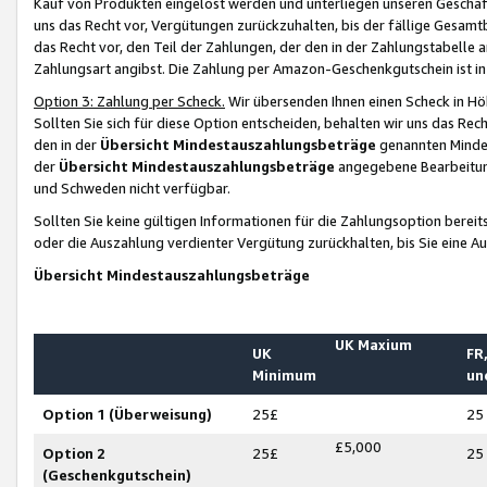
Kauf von Produkten eingelöst werden und unterliegen unseren Geschäf
uns das Recht vor, Vergütungen zurückzuhalten, bis der fällige Gesamt
das Recht vor, den Teil der Zahlungen, der den in der Zahlungstabelle 
Zahlungsart angibst. Die Zahlung per Amazon-Geschenkgutschein ist in
Option 3: Zahlung per Scheck.
Wir übersenden Ihnen einen Scheck in Höh
Sollten Sie sich für diese Option entscheiden, behalten wir uns das Rec
den in der
Übersicht Mindestauszahlungsbeträge
genannten Mindest
der
Übersicht Mindestauszahlungsbeträge
angegebene Bearbeitung
und Schweden nicht verfügbar.
Sollten Sie keine gültigen Informationen für die Zahlungsoption bereit
oder die Auszahlung verdienter Vergütung zurückhalten, bis Sie eine A
Übersicht Mindestauszahlungsbeträge
UK Maxium
UK
FR,
Minimum
un
Option 1 (Überweisung)
25£
25
£5,000
Option 2
25£
25
(Geschenkgutschein)