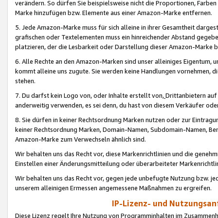
verändern. So dürfen Sie beispielsweise nicht die Proportionen, Farb
Marke hinzufügen bzw. Elemente aus einer Amazon-Marke entfernen.
5. Jede Amazon-Marke muss für sich alleine in ihrer Gesamtheit darge
grafischen oder Textelementen muss ein hinreichender Abstand gegebe
platzieren, der die Lesbarkeit oder Darstellung dieser Amazon-Marke b
6. Alle Rechte an den Amazon-Marken sind unser alleiniges Eigentum, 
kommt alleine uns zugute. Sie werden keine Handlungen vornehmen, 
stehen.
7. Du darfst kein Logo von, oder Inhalte erstellt von,
Drittanbietern au
anderweitig verwenden, es sei denn, du hast von diesem Verkäufer oder
8. Sie dürfen in keiner Rechtsordnung Marken nutzen oder zur Eintragu
keiner Rechtsordnung Marken, Domain-Namen, Subdomain-Namen, Benu
Amazon-Marke zum Verwechseln ähnlich sind.
Wir behalten uns das Recht vor, diese Markenrichtlinien und die gene
Einstellen einer Änderungsmitteilung oder überarbeiteter Markenricht
Wir behalten uns das Recht vor, gegen jede unbefugte Nutzung bzw. jede 
unserem alleinigen Ermessen angemessene Maßnahmen zu ergreifen.
IP-Lizenz- und Nutzungsan
Diese Lizenz regelt Ihre Nutzung von Programminhalten im Zusammen