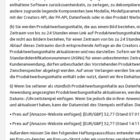
enthaltene Software zurückzuentwickeln, zu zerlegen, zu dekompilier
andere zugrunde liegende Komponenten (wie Modelle, Modellparameter
mit der Creators API, der PA API, Datenfeeds oder in den Produkt Werb
(h) Sie werden Produktwerbungsinhalte, die aus einem Bild bestehen, ni
Zeitraum von bis zu 24 Stunden einen Link auf Produktwerbungsinhalte
die nicht aus Bildern bestehen, für einen Zeitraum von bis zu 24 Stund
Ablauf dieses Zeitraums durch entsprechende Anfrage an die Creators 
Produktwerbungsinhalte aktualisieren und neu darstellen. Sofern wir Ih
Standardidentifikationsnummern (ASINs) für einen unbestimmten Zeitra
Kundenanwendung, dürfen unbeschadet des Vorstehenden Produktwerbu
Zwischenspeicher abgelegt werden. Auf unser Verlangen werden Sie un
die Produktwerbungsinhalte enthält oder nutzt, damit wir Ihre Einhalt
(i) Wenn Sie seltener als stündlich Produktwerbungsinhalte aus Datenfe
Anwendung angezeigten Produktwerbungsinhalte aktualisieren, werden 
Datums-/Uhrzeitstempel einfügen. Wenn Sie jedoch die in Ihrer Anwe
und aktualisiert haben, kann der Datumsteil des Stempels entfallen. Dies
• Preis auf [Amazon-Website einfügen]: [EUR/GBP] 32,77 (Stand 07.01.
• Preis auf [Amazon-Website einfügen]: [EUR/GBP] 32,77 (Stand 14:11 
Außerdem müssen Sie den folgenden Haftungsausschluss entweder neb
ein Pop-up-Fenster, ein Pop-up-Skript oder ein sonstiges vergleichba