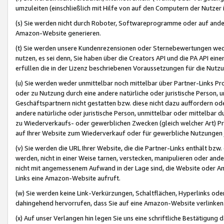
umzuleiten (einschließlich mit Hilfe von auf den Computern der Nutzer i
(s) Sie werden nicht durch Roboter, Softwareprogramme oder auf andere
Amazon-Website generieren.
(t) Sie werden unsere Kundenrezensionen oder Sternebewertungen wed
nutzen, es sei denn, Sie haben über die Creators API und die PA API e
erfüllen die in der Lizenz beschriebenen Voraussetzungen für die Nutzu
(u) Sie werden weder unmittelbar noch mittelbar über Partner-Links P
oder zu Nutzung durch eine andere natürliche oder juristische Person,
Geschäftspartnern nicht gestatten bzw. diese nicht dazu auffordern od
andere natürliche oder juristische Person, unmittelbar oder mittelbar
zu Wiederverkaufs- oder gewerblichen Zwecken (gleich welcher Art) 
auf Ihrer Website zum Wiederverkauf oder für gewerbliche Nutzungen 
(v) Sie werden die URL Ihrer Website, die die Partner-Links enthält b
werden, nicht in einer Weise tarnen, verstecken, manipulieren oder and
nicht mit angemessenem Aufwand in der Lage sind, die Website oder A
Links eine Amazon-Website aufruft.
(w) Sie werden keine Link-Verkürzungen, Schaltflächen, Hyperlinks ode
dahingehend hervorrufen, dass Sie auf eine Amazon-Website verlinken
(x) Auf unser Verlangen hin legen Sie uns eine schriftliche Bestätigung