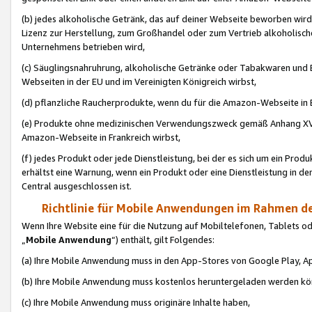
(b) jedes alkoholische Getränk, das auf deiner Webseite beworben wird
Lizenz zur Herstellung, zum Großhandel oder zum Vertrieb alkoholisch
Unternehmens betrieben wird,
(c) Säuglingsnahruhrung, alkoholische Getränke oder Tabakwaren und E
Webseiten in der EU und im Vereinigten Königreich wirbst,
(d) pflanzliche Raucherprodukte, wenn du für die Amazon-Webseite in B
(e) Produkte ohne medizinischen Verwendungszweck gemäß Anhang XVI 
Amazon-Webseite in Frankreich wirbst,
(f) jedes Produkt oder jede Dienstleistung, bei der es sich um ein Prod
erhältst eine Warnung, wenn ein Produkt oder eine Dienstleistung in de
Central ausgeschlossen ist.
Richtlinie für Mobile Anwendungen im Rahmen de
Wenn Ihre Website eine für die Nutzung auf Mobiltelefonen, Tablets 
„
Mobile Anwendung
“) enthält, gilt Folgendes:
(a) Ihre Mobile Anwendung muss in den App-Stores von Google Play, A
(b) Ihre Mobile Anwendung muss kostenlos heruntergeladen werden könn
(c) Ihre Mobile Anwendung muss originäre Inhalte haben,