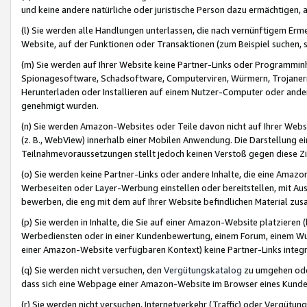
und keine andere natürliche oder juristische Person dazu ermächtigen, a
(l) Sie werden alle Handlungen unterlassen, die nach vernünftigem Erme
Website, auf der Funktionen oder Transaktionen (zum Beispiel suchen, s
(m) Sie werden auf Ihrer Website keine Partner-Links oder Programmin
Spionagesoftware, Schadsoftware, Computerviren, Würmern, Trojaner
Herunterladen oder Installieren auf einem Nutzer-Computer oder ande
genehmigt wurden.
(n) Sie werden Amazon-Websites oder Teile davon nicht auf Ihrer Websi
(z. B., WebView) innerhalb einer Mobilen Anwendung. Die Darstellung ein
Teilnahmevoraussetzungen stellt jedoch keinen Verstoß gegen diese Zif
(o) Sie werden keine Partner-Links oder andere Inhalte, die eine Am
Werbeseiten oder Layer-Werbung einstellen oder bereitstellen, mit Au
bewerben, die eng mit dem auf Ihrer Website befindlichen Material z
(p) Sie werden in Inhalte, die Sie auf einer Amazon-Website platzier
Werbediensten oder in einer Kundenbewertung, einem Forum, einem Wun
einer Amazon-Website verfügbaren Kontext) keine Partner-Links integr
(q) Sie werden nicht versuchen, den
Vergütungskatalog
zu umgehen oder
dass sich eine Webpage einer Amazon-Website im Browser eines Kunden 
(r) Sie werden nicht versuchen, Internetverkehr (Traffic) oder Vergü