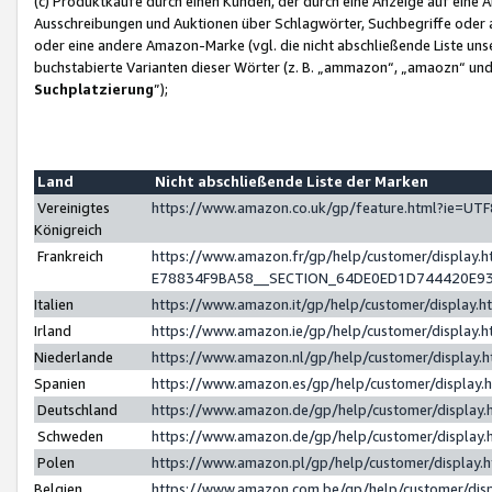
(c) Produktkäufe durch einen Kunden, der durch eine Anzeige auf eine 
Ausschreibungen und Auktionen über Schlagwörter, Suchbegriffe oder 
oder eine andere Amazon-Marke (vgl. die nicht abschließende Liste un
buchstabierte Varianten dieser Wörter (z. B. „ammazon“, „amaozn“ und „
Suchplatzierung
”);
Land
Nicht abschließende Liste der Marken
Vereinigtes
https://www.amazon.co.uk/gp/feature.html?ie=U
Königreich
Frankreich
https://www.amazon.fr/gp/help/customer/displa
E78834F9BA58__SECTION_64DE0ED1D744420E9
Italien
https://www.amazon.it/gp/help/customer/display
Irland
https://www.amazon.ie/gp/help/customer/displa
Niederlande
https://www.amazon.nl/gp/help/customer/display
Spanien
https://www.amazon.es/gp/help/customer/display
Deutschland
https://www.amazon.de/gp/help/customer/displa
Schweden
https://www.amazon.de/gp/help/customer/displa
Polen
https://www.amazon.pl/gp/help/customer/display
Belgien
https://www.amazon.com.be/gp/help/customer/d