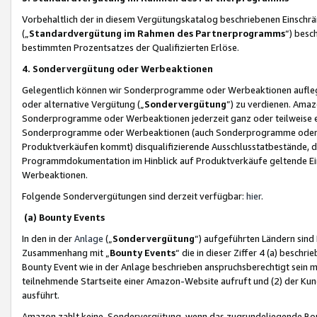
Vorbehaltlich der in diesem Vergütungskatalog beschriebenen Einschr
(„
Standardvergütung im Rahmen des Partnerprogramms
“) besc
bestimmten Prozentsatzes der Qualifizierten Erlöse.
4. Sondervergütung oder Werbeaktionen
Gelegentlich können wir Sonderprogramme oder Werbeaktionen auflegen,
oder alternative Vergütung („
Sondervergütung
”) zu verdienen. Amazo
Sonderprogramme oder Werbeaktionen jederzeit ganz oder teilweise einz
Sonderprogramme oder Werbeaktionen (auch Sonderprogramme oder We
Produktverkäufen kommt) disqualifizierende Ausschlusstatbestände, di
Programmdokumentation im Hinblick auf Produktverkäufe geltende E
Werbeaktionen.
Folgende Sondervergütungen sind derzeit verfügbar:
hier
.
(a) Bounty Events
In den in der
Anlage
(„
Sondervergütung
“) aufgeführten Ländern sind
Zusammenhang mit „
Bounty Events
“ die in dieser Ziffer 4 (a) besch
Bounty Event wie in der Anlage beschrieben anspruchsberechtigt sein mu
teilnehmende Startseite einer Amazon-Website aufruft und (2) der Kun
ausführt.
Amazon zahlt keine Sondervergütung, wenn das zugrundeliegende Boun