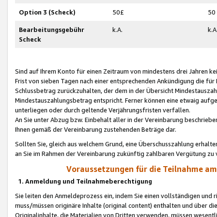
Option 3 (Scheck)
50£
50
Bearbeitungsgebühr
k.A.
k.A
Scheck
Sind auf Ihrem Konto für einen Zeitraum von mindestens drei Jahren kein
Frist von sieben Tagen nach einer entsprechenden Ankündigung die für
Schlussbetrag zurückzuhalten, der dem in der Übersicht Mindestausz
Mindestauszahlungsbetrag entspricht. Ferner können eine etwaig aufg
unterliegen oder durch geltende Verjährungsfristen verfallen.
An Sie unter Abzug bzw. Einbehalt aller in der Vereinbarung beschrieb
Ihnen gemäß der Vereinbarung zustehenden Beträge dar.
Sollten Sie, gleich aus welchem Grund, eine Überschusszahlung erhalte
an Sie im Rahmen der Vereinbarung zukünftig zahlbaren Vergütung zu 
Voraussetzungen für die Teilnahme a
1. Anmeldung und Teilnahmeberechtigung
Sie leiten den Anmeldeprozess ein, indem Sie einen vollständigen und 
muss/müssen originäre Inhalte (original content) enthalten und über d
Originalinhalte, die Materialien von Dritten verwenden, müssen wese