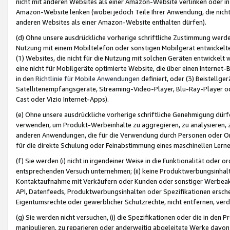
nicht mit anderen Websites als einer Amazon-Website verlinken oder i
Amazon-Website lenken (wobei jedoch Teile Ihrer Anwendung, die nich
anderen Websites als einer Amazon-Website enthalten dürfen).
(d) Ohne unsere ausdrückliche vorherige schriftliche Zustimmung werd
Nutzung mit einem Mobiltelefon oder sonstigen Mobilgerät entwickelt
(1) Websites, die nicht für die Nutzung mit solchen Geräten entwickelt
eine nicht für Mobilgeräte optimierte Website, die über einen Interne
in den
Richtlinie für Mobile Anwendungen
definiert, oder (3) Beistellge
Satellitenempfangsgeräte, Streaming-Video-Player, Blu-Ray-Player ode
Cast oder Vizio Internet-Apps).
(e) Ohne unsere ausdrückliche vorherige schriftliche Genehmigung dürfe
verwenden, um Produkt-Werbeinhalte zu aggregieren, zu analysieren, 
anderen Anwendungen, die für die Verwendung durch Personen oder Or
für die direkte Schulung oder Feinabstimmung eines maschinellen Lern
(f) Sie werden (i) nicht in irgendeiner Weise in die Funktionalität ode
entsprechenden Versuch unternehmen; (ii) keine Produktwerbungsinha
Kontaktaufnahme mit Verkäufern oder Kunden oder sonstiger Werbeaktiv
API, Datenfeeds, Produktwerbungsinhalten oder Spezifikationen erschei
Eigentumsrechte oder gewerblicher Schutzrechte, nicht entfernen, verd
(g) Sie werden nicht versuchen, (i) die Spezifikationen oder die in de
manipulieren, zu reparieren oder anderweitig abgeleitete Werke davon z