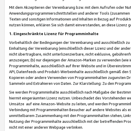
Mit dem Akzeptieren der Vereinbarung bzw. mit dem Aufrufen oder Nutz
Anwendungsprogrammierschnittstellen und anderer Tools (zusammen die
Texten und sonstigen Informationen und Inhalten in Bezug auf Produkte
nutzen können, erklären Sie sich damit einverstanden, an diese Lizenz 
1. Eingeschränkte Lizenz für Programminhalte
Vorbehaltlich der Bedingungen der Vereinbarung und ausschließlich z
Einhaltung der Vereinbarung (einschließlich dieser Lizenz und der ande
nicht übertragbare, nicht unterlizenzierbare, nicht exklusive, gebühren
anzuzeigen; (b) nur diejenigen der Amazon-Marken zu verwenden (wie in 
Programminhalte, ausschließlich auf Ihrer Website und in Übereinstimmu
API, Datenfeeds und Produkt-Werbeinhalte ausschließlich gemäß den Spe
Kopieren oder andere Verwenden von Programminhalten zugunsten Dri
Sammeln und Extrahieren von Daten. Zur Klarstellung: Zu den Program
Sie werden Programminhalte ausschließlich nach Maßgabe der Besti
hiermit eingeräumten Lizenz nutzen. Unbeschadet des Vorstehenden we
Umsätze auf eine Amazon-Website zu leiten, und werden Programminhal
Verbindung mit Programminhalten Besucher auf andere Websites als ein
unmittelbarem Zusammenhang mit den Programminhalten stehen, Links z
Nutzung der Programminhalte ausschließlich mit der betreffenden Pr
nicht mit einer anderen Webpage verlinken.