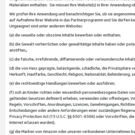
Materialien enthalten. Sie müssen Ihre Website(s) in Ihrer Anwendung ide
Wir prüfen Ihre Anwendung und benachrichtigen Sie, ob sie angenommen
auf Aufnahme Ihrer Website in das Partnerprogramm und Sie dürfen kei
Ungeeignet sind unter anderem Websites:
(a) die sexuelle oder obszöne Inhalte bewerben oder enthalten;
(b) die Gewalt verherrlichen oder gewalttätige Inhalte haben oder pot
anstiften,;
(c) die falsche, irreführende, diffamierende oder verleumderische Inha
(d) die von Hass geprägte, belästigende, schädliche, die Privatsphäre v
Herkunft, Hautfarbe, Geschlecht, Religion, Nationalität, Behinderung, 
(e) die rechtswidrige Handlungen bewerben oder ausführen;
(f) sich an Kinder richten oder wissentlich personenbezogene Daten vo
geltenden Gesetzen definiert) erheben, verwenden oder offenlegen, Vo
Regeln, Vorschriften, Anordnungen, Lizenzen, Genehmigungen, Richtlini
Entscheidungen oder andere Anforderungen einer zuständigen Regierung
Privacy Protection Act (15 U.S.C. §§ 6501-6506) oder Vorschriften, di
Internet erlassen wurden);
(g) die Marken von Amazon oder unseren verbundenen Unternehmen b