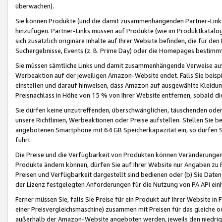
überwachen).
Sie können Produkte (und die damit zusammenhängenden Partner-Links)
hinzufügen. Partner-Links müssen auf Produkte (wie im Produktkatalog de
sich zusätzlich originäre Inhalte auf Ihrer Website befinden, die für 
Suchergebnisse, Events (z. B. Prime Day) oder die Homepages bestimmte
Sie müssen sämtliche Links und damit zusammenhängende Verweise auf z
Werbeaktion auf der jeweiligen Amazon-Website endet. Falls Sie beisp
einstellen und darauf hinweisen, dass Amazon auf ausgewählte Kleidun
Preisnachlass in Höhe von 15 % von Ihrer Website entfernen, sobald di
Sie dürfen keine unzutreffenden, überschwänglichen, täuschenden od
unsere Richtlinien, Werbeaktionen oder Preise aufstellen. Stellen Sie 
angebotenen Smartphone mit 64 GB Speicherkapazität ein, so dürfen S
führt.
Die Preise und die Verfügbarkeit von Produkten können Veränderungen 
Produkte ändern können, dürfen Sie auf Ihrer Website nur Angaben zu P
Preisen und Verfügbarkeit dargestellt sind bedienen oder (b) Sie Daten
der Lizenz festgelegten Anforderungen für die Nutzung von PA API einh
Ferner müssen Sie, falls Sie Preise für ein Produkt auf Ihrer Website in 
einer Preisvergleichsmaschine) zusammen mit Preisen für das gleiche o
außerhalb der Amazon-Website angeboten werden, jeweils den niedrigst