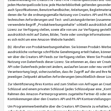
jeden Musterquellcode bzw. jede Musterbibliothek geltenden gesonder
auch Spezifikationen, Benutzerhandbücher, Anleitungen, Begleitmaterial
denen die für die ordnungsgemäße Nutzung von Creators API und PA A
technischen Anforderungen und Test- und Leistungskriterien (zusammen
verwendete Begriff „Produktwerbungsinhalte“ schließt ausdrücklich al
Lizenz zur Verfügung stellen, sowie alle von uns zur Verfügung gestel
ausdrücklich nicht auf Daten, Bilder, Texte oder sonstige Informatione
es sich nicht um eine Amazon-Website handelt.
(b) Abrufen von Produktwerbungsinhalten. Sie können Produkt-Werbein
ausdrückliche vorherige schriftliche Genehmigung erteilt haben, könn
wir über die Creators API Feeds zur Verfügung stellen. Wenn Sie Produk
Nutzung von Datenfeeds dieser Lizenz. Sie erkennen an, dass wir Creat
API oder Datenfeeds jederzeit ändern, auslaufen lassen oder neu veröffe
Verantwortung liegt, sicherzustellen, dass Ihr Zugriff auf die und Ihr
jeweiligen Zeitpunkt aktuellen Anforderungen (einschließlich dieser Liz
Zur Identifizierung Ihres Kontos und zum Stellen von Anfragen an Crea
Schlüssel und einem privaten Schlüssel (jedes Schlüsselpaar eine „Kon
Rahmen des Amazon-Partnerprogramms zugeteilte Partner-ID oder ein
Kontokennungen über den Creators API und PA API Kontoerstellungspro
Um Programmwerbeinhalte über die Creators API Dienste zu erhalten, m