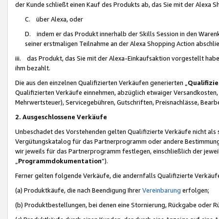
der Kunde schließt einen Kauf des Produkts ab, das Sie mit der Alexa 
C. über Alexa, oder
D. indem er das Produkt innerhalb der Skills Session in den Waren
seiner erstmaligen Teilnahme an der Alexa Shopping Action abschlie
iii. das Produkt, das Sie mit der Alexa-Einkaufsaktion vorgestellt ha
ihm bezahlt.
Die aus den einzelnen Qualifizierten Verkäufen generierten „
Qualifizi
Qualifizierten Verkäufe einnehmen, abzüglich etwaiger Versandkosten
Mehrwertsteuer), Servicegebühren, Gutschriften, Preisnachlässe, Bear
2. Ausgeschlossene Verkäufe
Unbeschadet des Vorstehenden gelten Qualifizierte Verkäufe nicht als
Vergütungskatalog für das Partnerprogramm oder andere Bestimmungen,
wir jeweils für das Partnerprogramm festlegen, einschließlich der jewe
„
Programmdokumentation
“).
Ferner gelten folgende Verkäufe, die andernfalls Qualifizierte Verkä
(a) Produktkäufe, die nach Beendigung Ihrer
Vereinbarung
erfolgen;
(b) Produktbestellungen, bei denen eine Stornierung, Rückgabe oder R