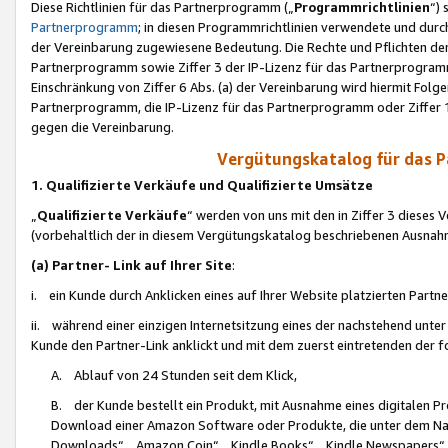
Diese Richtlinien für das Partnerprogramm („
Programmrichtlinien
“)
Partnerprogramm
; in diesen Programmrichtlinien verwendete und durch
der Vereinbarung zugewiesene Bedeutung. Die Rechte und Pflichten de
Partnerprogramm sowie Ziffer 3 der IP-Lizenz für das Partnerprogram
Einschränkung von Ziffer 6 Abs. (a) der Vereinbarung wird hiermit Fol
Partnerprogramm, die IP-Lizenz für das Partnerprogramm oder Ziffer 1
gegen die Vereinbarung.
Vergütungskatalog für das 
1. Qualifizierte Verkäufe und Qualifizierte Umsätze
„
Qualifizierte Verkäufe
“ werden von uns mit den in Ziffer 3 diese
(vorbehaltlich der in diesem Vergütungskatalog beschriebenen Ausnah
(a) Partner- Link auf Ihrer Site
:
i. ein Kunde durch Anklicken eines auf Ihrer Website platzierten Part
ii. während einer einzigen Internetsitzung eines der nachstehend unter (i)
Kunde den Partner-Link anklickt und mit dem zuerst eintretenden der f
A. Ablauf von 24 Stunden seit dem Klick,
B. der Kunde bestellt ein Produkt, mit Ausnahme eines digitalen P
Download einer Amazon Software oder Produkte, die unter dem N
Downloads“, „Amazon Coin“, „Kindle Books“, „Kindle Newspapers“, „