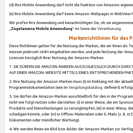
(d) Ihre Mobile Anwendung darf nicht die Funktion von Amazons eige
(e) Ihre Mobile Anwendung darf keine Amazon-Webpages in WebView 
Wir prüfen Ihre Anwendung und benachrichtigen Sie, ob sie angenomm
„
Zugelassene Mobile Anwendung
“ im Sinne der
Vereinbarung
.
Markenrichtlinien für das 
Diese Richtlinien gelten für die Nutzung der Marken, die wir Ihnen als 
müssen jederzeit strikt eingehalten werden, und jede Nutzung der Ama
Lizenzen bezüglich Ihrer Nutzung der Amazon-Marken.
1. SIE DÜRFEN DIE AMAZON-MARKEN AUSSCHLIESSLICH DURCH DARS
AUF EINER AMAZON-WEBSITE MITTELS EINES ENTSPRECHENDEN PART
2. Ihre Nutzung der Amazon-Marken muss (i) im Einklang mit der aktuells
Programmdokumentation (wie im
Vergütungskatalog
definiert) erfolg
3. Sie dürfen die Amazon-Marken ausschließlich für den in der Progr
nicht wie folgt nutzen oder darstellen: (i) in einer Weise, die ein Spo
Produkte und Dienstleistungen zu verunglimpfen, (iii) in einer Weise
schädigen könnte, oder (iv) in Offline-Materialien oder E-Mails (z. B.
Dokumenten oder mündlicher Werbung).
4. Wir werden Ihnen ein Bild bzw. Bilder der Amazon-Marken zur Verfüg