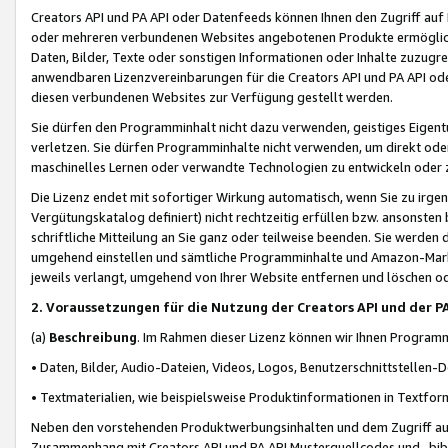
Creators API und PA API oder Datenfeeds können Ihnen den Zugriff auf D
oder mehreren verbundenen Websites angebotenen Produkte ermögliche
Daten, Bilder, Texte oder sonstigen Informationen oder Inhalte zuzugre
anwendbaren Lizenzvereinbarungen für die Creators API und PA API od
diesen verbundenen Websites zur Verfügung gestellt werden.
Sie dürfen den Programminhalt nicht dazu verwenden, geistiges Eigent
verletzen. Sie dürfen Programminhalte nicht verwenden, um direkt ode
maschinelles Lernen oder verwandte Technologien zu entwickeln oder zu
Die Lizenz endet mit sofortiger Wirkung automatisch, wenn Sie zu irg
Vergütungskatalog definiert) nicht rechtzeitig erfüllen bzw. ansonsten
schriftliche Mitteilung an Sie ganz oder teilweise beenden. Sie werden
umgehend einstellen und sämtliche Programminhalte und Amazon-Marke
jeweils verlangt, umgehend von Ihrer Website entfernen und löschen od
2. Voraussetzungen für die Nutzung der Creators API und der P
(a)
Beschreibung
. Im Rahmen dieser Lizenz können wir Ihnen Programmi
• Daten, Bilder, Audio-Dateien, Videos, Logos, Benutzerschnittstellen-
• Textmaterialien, wie beispielsweise Produktinformationen in Textfor
Neben den vorstehenden Produktwerbungsinhalten und dem Zugriff auf 
Zusammenhang mit Creators API und PA API Musterquellcodes und -bibli