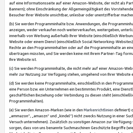
auf eine Informationsseite auf einer Amazon-Website, der nicht als Part
Bannern); ohne Einschränkung der Allgemeingültigkeit des Vorstehende
Besucher Ihrer Website unsichtbar, unlesbar oder unentzifferbar mache
(b) Sie werden Programminhalte bzw. Anwendungen, die Programminhalt
anzeigen, weder verkaufen noch weiterverkaufen, weitergeben, unterli
innerhalb von Werbung außerhalb Ihrer Website (einschließlich Werbun
Website oder einem Dienst (einschließlich Social Networking-Website
Rechte an den Programminhalten oder auf die Programminhalte an eine a
übertragen müssten, und Sie werden keine mit Ihrem Partner-Tag formati
Ihre Website ist.
(c) Sie werden Programminhalte, die nicht mehr auf einer Amazon-Websit
mehr zur Nutzung zur Verfügung stehen, umgehend von Ihrer Website e
(d) Sie werden keine Programminhalte, einschließlich in den Programmin
eine Person bzw. ein Unternehmen ein bestimmtes Produkt, eine Dienstle
geschäftlichen Beziehung oder Verbindung zu diesen steht (einschließli
Programminhalten).
(e) Sie werden Amazon-Marken (wie in den
Markenrichtlinien
definiert) 
„ammazon“, „amaozn“ und „kindel“) nicht zwecks Nutzung in einer Suc
Versuch unternehmen). Zusätzlich zu sonstigen Amazon zur Verfügung 
sorgen, dass von uns benannte Suchmaschinen Geschützte Begriffe (wie 