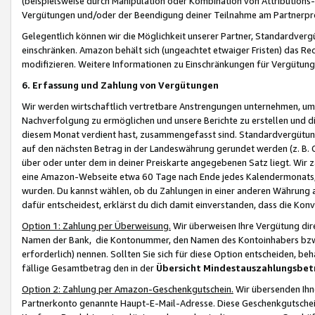
(beispielsweise durch Manipulation oder Kombination von Attributions-
Vergütungen und/oder der Beendigung deiner Teilnahme am Partnerp
Gelegentlich können wir die Möglichkeit unserer Partner, Standardv
einschränken. Amazon behält sich (ungeachtet etwaiger Fristen) das Re
modifizieren. Weitere Informationen zu Einschränkungen für Vergütung
6. Erfassung und Zahlung von Vergütungen
Wir werden wirtschaftlich vertretbare Anstrengungen unternehmen, um 
Nachverfolgung zu ermöglichen und unsere Berichte zu erstellen und di
diesem Monat verdient hast, zusammengefasst sind. Standardvergütung
auf den nächsten Betrag in der Landeswährung gerundet werden (z. B. C
über oder unter dem in deiner Preiskarte angegebenen Satz liegt. Wir
eine Amazon-Webseite etwa 60 Tage nach Ende jedes Kalendermonats, i
wurden. Du kannst wählen, ob du Zahlungen in einer anderen Währung
dafür entscheidest, erklärst du dich damit einverstanden, dass die K
Option 1: Zahlung per Überweisung.
Wir überweisen Ihre Vergütung dir
Namen der Bank, die Kontonummer, den Namen des Kontoinhabers bzw. a
erforderlich) nennen. Sollten Sie sich für diese Option entscheiden, be
fällige Gesamtbetrag den in der
Übersicht Mindestauszahlungsbet
Option 2: Zahlung per Amazon-Geschenkgutschein.
Wir übersenden Ihne
Partnerkonto genannte Haupt-E-Mail-Adresse. Diese Geschenkgutschei