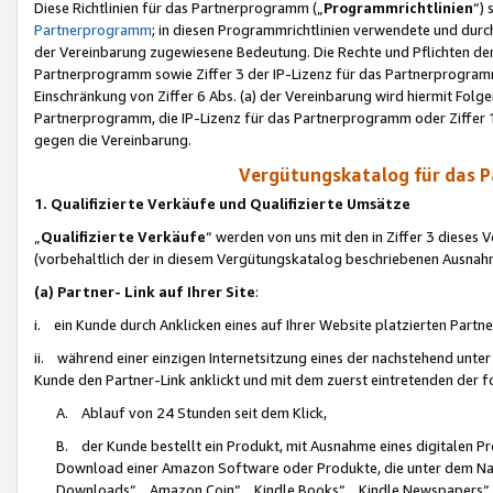
Diese Richtlinien für das Partnerprogramm („
Programmrichtlinien
“)
Partnerprogramm
; in diesen Programmrichtlinien verwendete und durch
der Vereinbarung zugewiesene Bedeutung. Die Rechte und Pflichten de
Partnerprogramm sowie Ziffer 3 der IP-Lizenz für das Partnerprogram
Einschränkung von Ziffer 6 Abs. (a) der Vereinbarung wird hiermit Fol
Partnerprogramm, die IP-Lizenz für das Partnerprogramm oder Ziffer 1
gegen die Vereinbarung.
Vergütungskatalog für das 
1. Qualifizierte Verkäufe und Qualifizierte Umsätze
„
Qualifizierte Verkäufe
“ werden von uns mit den in Ziffer 3 diese
(vorbehaltlich der in diesem Vergütungskatalog beschriebenen Ausnah
(a) Partner- Link auf Ihrer Site
:
i. ein Kunde durch Anklicken eines auf Ihrer Website platzierten Part
ii. während einer einzigen Internetsitzung eines der nachstehend unter (i)
Kunde den Partner-Link anklickt und mit dem zuerst eintretenden der f
A. Ablauf von 24 Stunden seit dem Klick,
B. der Kunde bestellt ein Produkt, mit Ausnahme eines digitalen P
Download einer Amazon Software oder Produkte, die unter dem N
Downloads“, „Amazon Coin“, „Kindle Books“, „Kindle Newspapers“, „