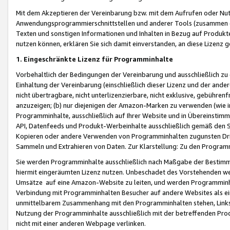
Mit dem Akzeptieren der Vereinbarung bzw. mit dem Aufrufen oder Nutz
Anwendungsprogrammierschnittstellen und anderer Tools (zusammen die
Texten und sonstigen Informationen und Inhalten in Bezug auf Produkte
nutzen können, erklären Sie sich damit einverstanden, an diese Lizenz 
1. Eingeschränkte Lizenz für Programminhalte
Vorbehaltlich der Bedingungen der Vereinbarung und ausschließlich z
Einhaltung der Vereinbarung (einschließlich dieser Lizenz und der ande
nicht übertragbare, nicht unterlizenzierbare, nicht exklusive, gebühren
anzuzeigen; (b) nur diejenigen der Amazon-Marken zu verwenden (wie in 
Programminhalte, ausschließlich auf Ihrer Website und in Übereinstimmu
API, Datenfeeds und Produkt-Werbeinhalte ausschließlich gemäß den Spe
Kopieren oder andere Verwenden von Programminhalten zugunsten Dri
Sammeln und Extrahieren von Daten. Zur Klarstellung: Zu den Program
Sie werden Programminhalte ausschließlich nach Maßgabe der Besti
hiermit eingeräumten Lizenz nutzen. Unbeschadet des Vorstehenden we
Umsätze auf eine Amazon-Website zu leiten, und werden Programminhal
Verbindung mit Programminhalten Besucher auf andere Websites als ein
unmittelbarem Zusammenhang mit den Programminhalten stehen, Links z
Nutzung der Programminhalte ausschließlich mit der betreffenden Pr
nicht mit einer anderen Webpage verlinken.