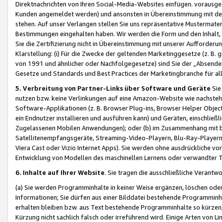
Direktnachrichten von Ihren Social-Media-Websites einfügen. vorausg
Kunden angemeldet werden) und ansonsten in Übereinstimmung mit der
stehen. Auf unser Verlangen stellen Sie uns repräsentative Mustermater
Bestimmungen eingehalten haben. Wir werden die Form und den Inhalt, di
Sie die Zertifizierung nicht in Übereinstimmung mit unserer Aufforderu
Klarstellung: (i) Für die Zwecke der geltenden Marketinggesetze (z. 
von 1991 und ähnlicher oder Nachfolgegesetze) sind Sie der „Absender“ j
Gesetze und Standards und Best Practices der Marketingbranche für 
5. Verbreitung von Partner-Links über Software und Geräte
Sie
nutzen bzw. keine Verlinkungen auf eine Amazon-Website wie nachsteh
Software-Applikationen (z. B. Browser Plug-ins, Browser Helper Objec
ein Endnutzer installieren und ausführen kann) und Geräten, einschlie
Zugelassenen Mobilen Anwendungen); oder (b) im Zusammenhang mit bzw.
Satellitenempfangsgeräte, Streaming-Video-Playern, Blu-Ray-Playern 
Viera Cast oder Vizio Internet Apps). Sie werden ohne ausdrückliche v
Entwicklung von Modellen des maschinellen Lernens oder verwandter 
6. Inhalte auf Ihrer Website
. Sie tragen die ausschließliche Verantwo
(a) Sie werden Programminhalte in keiner Weise ergänzen, löschen oder
Informationen; Sie dürfen aus einer Bilddatei bestehende Programminhal
erhalten bleiben bzw. aus Text bestehende Programminhalte so kürzen, 
Kürzung nicht sachlich falsch oder irreführend wird. Einige Arten von L