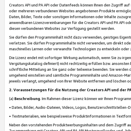
Creators API und PA API oder Datenfeeds können Ihnen den Zugriff auf D
oder mehreren verbundenen Websites angebotenen Produkte ermögliche
Daten, Bilder, Texte oder sonstigen Informationen oder Inhalte zuzugre
anwendbaren Lizenzvereinbarungen für die Creators API und PA API od
diesen verbundenen Websites zur Verfügung gestellt werden.
Sie dürfen den Programminhalt nicht dazu verwenden, geistiges Eigent
verletzen. Sie dürfen Programminhalte nicht verwenden, um direkt ode
maschinelles Lernen oder verwandte Technologien zu entwickeln oder zu
Die Lizenz endet mit sofortiger Wirkung automatisch, wenn Sie zu irg
Vergütungskatalog definiert) nicht rechtzeitig erfüllen bzw. ansonsten
schriftliche Mitteilung an Sie ganz oder teilweise beenden. Sie werden
umgehend einstellen und sämtliche Programminhalte und Amazon-Marke
jeweils verlangt, umgehend von Ihrer Website entfernen und löschen od
2. Voraussetzungen für die Nutzung der Creators API und der P
(a)
Beschreibung
. Im Rahmen dieser Lizenz können wir Ihnen Programmi
• Daten, Bilder, Audio-Dateien, Videos, Logos, Benutzerschnittstellen-
• Textmaterialien, wie beispielsweise Produktinformationen in Textfor
Neben den vorstehenden Produktwerbungsinhalten und dem Zugriff auf 
Zusammenhang mit Creators API und PA API Musterquellcodes und -bibli