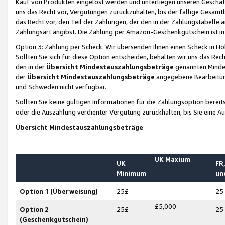
Kauf von Produkten eingelöst werden und unterliegen unseren Geschäf
uns das Recht vor, Vergütungen zurückzuhalten, bis der fällige Gesamt
das Recht vor, den Teil der Zahlungen, der den in der Zahlungstabelle 
Zahlungsart angibst. Die Zahlung per Amazon-Geschenkgutschein ist in
Option 3: Zahlung per Scheck.
Wir übersenden Ihnen einen Scheck in Höh
Sollten Sie sich für diese Option entscheiden, behalten wir uns das Rec
den in der
Übersicht Mindestauszahlungsbeträge
genannten Mindest
der
Übersicht Mindestauszahlungsbeträge
angegebene Bearbeitung
und Schweden nicht verfügbar.
Sollten Sie keine gültigen Informationen für die Zahlungsoption bereit
oder die Auszahlung verdienter Vergütung zurückhalten, bis Sie eine A
Übersicht Mindestauszahlungsbeträge
UK Maxium
UK
FR,
Minimum
un
Option 1 (Überweisung)
25£
25
£5,000
Option 2
25£
25
(Geschenkgutschein)