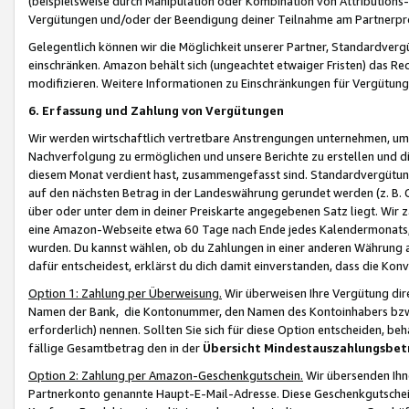
(beispielsweise durch Manipulation oder Kombination von Attributions-
Vergütungen und/oder der Beendigung deiner Teilnahme am Partnerp
Gelegentlich können wir die Möglichkeit unserer Partner, Standardv
einschränken. Amazon behält sich (ungeachtet etwaiger Fristen) das Re
modifizieren. Weitere Informationen zu Einschränkungen für Vergütung
6. Erfassung und Zahlung von Vergütungen
Wir werden wirtschaftlich vertretbare Anstrengungen unternehmen, um 
Nachverfolgung zu ermöglichen und unsere Berichte zu erstellen und di
diesem Monat verdient hast, zusammengefasst sind. Standardvergütung
auf den nächsten Betrag in der Landeswährung gerundet werden (z. B. C
über oder unter dem in deiner Preiskarte angegebenen Satz liegt. Wir
eine Amazon-Webseite etwa 60 Tage nach Ende jedes Kalendermonats, i
wurden. Du kannst wählen, ob du Zahlungen in einer anderen Währung
dafür entscheidest, erklärst du dich damit einverstanden, dass die K
Option 1: Zahlung per Überweisung.
Wir überweisen Ihre Vergütung dir
Namen der Bank, die Kontonummer, den Namen des Kontoinhabers bzw. a
erforderlich) nennen. Sollten Sie sich für diese Option entscheiden, be
fällige Gesamtbetrag den in der
Übersicht Mindestauszahlungsbet
Option 2: Zahlung per Amazon-Geschenkgutschein.
Wir übersenden Ihne
Partnerkonto genannte Haupt-E-Mail-Adresse. Diese Geschenkgutschei