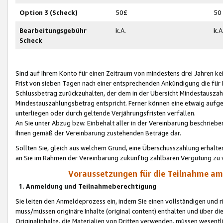
Option 3 (Scheck)
50£
50
Bearbeitungsgebühr
k.A.
k.A
Scheck
Sind auf Ihrem Konto für einen Zeitraum von mindestens drei Jahren kein
Frist von sieben Tagen nach einer entsprechenden Ankündigung die für
Schlussbetrag zurückzuhalten, der dem in der Übersicht Mindestausz
Mindestauszahlungsbetrag entspricht. Ferner können eine etwaig aufg
unterliegen oder durch geltende Verjährungsfristen verfallen.
An Sie unter Abzug bzw. Einbehalt aller in der Vereinbarung beschrieb
Ihnen gemäß der Vereinbarung zustehenden Beträge dar.
Sollten Sie, gleich aus welchem Grund, eine Überschusszahlung erhalte
an Sie im Rahmen der Vereinbarung zukünftig zahlbaren Vergütung zu 
Voraussetzungen für die Teilnahme a
1. Anmeldung und Teilnahmeberechtigung
Sie leiten den Anmeldeprozess ein, indem Sie einen vollständigen und 
muss/müssen originäre Inhalte (original content) enthalten und über d
Originalinhalte, die Materialien von Dritten verwenden, müssen wese