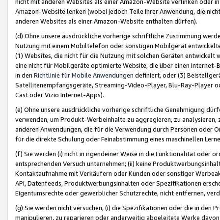
nicht mit anderen Websites als einer Amazon-Website verlinken oder i
Amazon-Website lenken (wobei jedoch Teile Ihrer Anwendung, die nich
anderen Websites als einer Amazon-Website enthalten dürfen).
(d) Ohne unsere ausdrückliche vorherige schriftliche Zustimmung werd
Nutzung mit einem Mobiltelefon oder sonstigen Mobilgerät entwickelt
(1) Websites, die nicht für die Nutzung mit solchen Geräten entwickelt
eine nicht für Mobilgeräte optimierte Website, die über einen Interne
in den
Richtlinie für Mobile Anwendungen
definiert, oder (3) Beistellge
Satellitenempfangsgeräte, Streaming-Video-Player, Blu-Ray-Player ode
Cast oder Vizio Internet-Apps).
(e) Ohne unsere ausdrückliche vorherige schriftliche Genehmigung dürfe
verwenden, um Produkt-Werbeinhalte zu aggregieren, zu analysieren, 
anderen Anwendungen, die für die Verwendung durch Personen oder Or
für die direkte Schulung oder Feinabstimmung eines maschinellen Lern
(f) Sie werden (i) nicht in irgendeiner Weise in die Funktionalität ode
entsprechenden Versuch unternehmen; (ii) keine Produktwerbungsinha
Kontaktaufnahme mit Verkäufern oder Kunden oder sonstiger Werbeaktiv
API, Datenfeeds, Produktwerbungsinhalten oder Spezifikationen erschei
Eigentumsrechte oder gewerblicher Schutzrechte, nicht entfernen, verd
(g) Sie werden nicht versuchen, (i) die Spezifikationen oder die in de
manipulieren, zu reparieren oder anderweitig abgeleitete Werke davon z