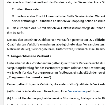
der Kunde schließt einen Kauf des Produkts ab, das Sie mit der Alexa 
C. über Alexa, oder
D. indem er das Produkt innerhalb der Skills Session in den Waren
seiner erstmaligen Teilnahme an der Alexa Shopping Action abschlie
iii. das Produkt, das Sie mit der Alexa-Einkaufsaktion vorgestellt ha
ihm bezahlt.
Die aus den einzelnen Qualifizierten Verkäufen generierten „
Qualifizi
Qualifizierten Verkäufe einnehmen, abzüglich etwaiger Versandkosten
Mehrwertsteuer), Servicegebühren, Gutschriften, Preisnachlässe, Bear
2. Ausgeschlossene Verkäufe
Unbeschadet des Vorstehenden gelten Qualifizierte Verkäufe nicht als
Vergütungskatalog für das Partnerprogramm oder andere Bestimmungen,
wir jeweils für das Partnerprogramm festlegen, einschließlich der jewe
„
Programmdokumentation
“).
Ferner gelten folgende Verkäufe, die andernfalls Qualifizierte Verkä
(a) Produktkäufe, die nach Beendigung Ihrer
Vereinbarung
erfolgen;
(b) Produktbestellungen, bei denen eine Stornierung, Rückgabe oder R