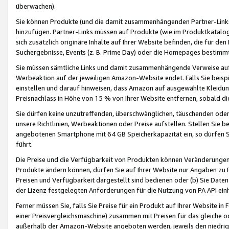
überwachen).
Sie können Produkte (und die damit zusammenhängenden Partner-Links)
hinzufügen. Partner-Links müssen auf Produkte (wie im Produktkatalog de
sich zusätzlich originäre Inhalte auf Ihrer Website befinden, die für 
Suchergebnisse, Events (z. B. Prime Day) oder die Homepages bestimmte
Sie müssen sämtliche Links und damit zusammenhängende Verweise auf z
Werbeaktion auf der jeweiligen Amazon-Website endet. Falls Sie beisp
einstellen und darauf hinweisen, dass Amazon auf ausgewählte Kleidun
Preisnachlass in Höhe von 15 % von Ihrer Website entfernen, sobald di
Sie dürfen keine unzutreffenden, überschwänglichen, täuschenden od
unsere Richtlinien, Werbeaktionen oder Preise aufstellen. Stellen Sie 
angebotenen Smartphone mit 64 GB Speicherkapazität ein, so dürfen S
führt.
Die Preise und die Verfügbarkeit von Produkten können Veränderungen 
Produkte ändern können, dürfen Sie auf Ihrer Website nur Angaben zu P
Preisen und Verfügbarkeit dargestellt sind bedienen oder (b) Sie Daten
der Lizenz festgelegten Anforderungen für die Nutzung von PA API einh
Ferner müssen Sie, falls Sie Preise für ein Produkt auf Ihrer Website in 
einer Preisvergleichsmaschine) zusammen mit Preisen für das gleiche o
außerhalb der Amazon-Website angeboten werden, jeweils den niedrigst