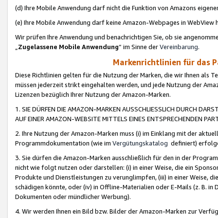
(d) Ihre Mobile Anwendung darf nicht die Funktion von Amazons eige
(e) Ihre Mobile Anwendung darf keine Amazon-Webpages in WebView 
Wir prüfen Ihre Anwendung und benachrichtigen Sie, ob sie angenomm
„
Zugelassene Mobile Anwendung
“ im Sinne der
Vereinbarung
.
Markenrichtlinien für das 
Diese Richtlinien gelten für die Nutzung der Marken, die wir Ihnen als 
müssen jederzeit strikt eingehalten werden, und jede Nutzung der Ama
Lizenzen bezüglich Ihrer Nutzung der Amazon-Marken.
1. SIE DÜRFEN DIE AMAZON-MARKEN AUSSCHLIESSLICH DURCH DARS
AUF EINER AMAZON-WEBSITE MITTELS EINES ENTSPRECHENDEN PART
2. Ihre Nutzung der Amazon-Marken muss (i) im Einklang mit der aktuells
Programmdokumentation (wie im
Vergütungskatalog
definiert) erfolg
3. Sie dürfen die Amazon-Marken ausschließlich für den in der Progr
nicht wie folgt nutzen oder darstellen: (i) in einer Weise, die ein Spo
Produkte und Dienstleistungen zu verunglimpfen, (iii) in einer Weise
schädigen könnte, oder (iv) in Offline-Materialien oder E-Mails (z. B.
Dokumenten oder mündlicher Werbung).
4. Wir werden Ihnen ein Bild bzw. Bilder der Amazon-Marken zur Verfüg