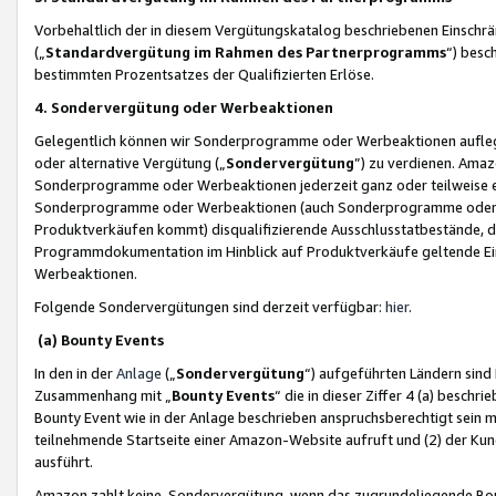
Vorbehaltlich der in diesem Vergütungskatalog beschriebenen Einschr
(„
Standardvergütung im Rahmen des Partnerprogramms
“) besc
bestimmten Prozentsatzes der Qualifizierten Erlöse.
4. Sondervergütung oder Werbeaktionen
Gelegentlich können wir Sonderprogramme oder Werbeaktionen auflegen,
oder alternative Vergütung („
Sondervergütung
”) zu verdienen. Amazo
Sonderprogramme oder Werbeaktionen jederzeit ganz oder teilweise einz
Sonderprogramme oder Werbeaktionen (auch Sonderprogramme oder We
Produktverkäufen kommt) disqualifizierende Ausschlusstatbestände, di
Programmdokumentation im Hinblick auf Produktverkäufe geltende E
Werbeaktionen.
Folgende Sondervergütungen sind derzeit verfügbar:
hier
.
(a) Bounty Events
In den in der
Anlage
(„
Sondervergütung
“) aufgeführten Ländern sind
Zusammenhang mit „
Bounty Events
“ die in dieser Ziffer 4 (a) besch
Bounty Event wie in der Anlage beschrieben anspruchsberechtigt sein mu
teilnehmende Startseite einer Amazon-Website aufruft und (2) der Kun
ausführt.
Amazon zahlt keine Sondervergütung, wenn das zugrundeliegende Boun