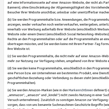
auf eine Informationsseite auf einer Amazon-Website, der nicht als Part
Bannern); ohne Einschränkung der Allgemeingültigkeit des Vorstehende
Besucher Ihrer Website unsichtbar, unlesbar oder unentzifferbar mache
(b) Sie werden Programminhalte bzw. Anwendungen, die Programminhalt
anzeigen, weder verkaufen noch weiterverkaufen, weitergeben, unterli
innerhalb von Werbung außerhalb Ihrer Website (einschließlich Werbun
Website oder einem Dienst (einschließlich Social Networking-Website
Rechte an den Programminhalten oder auf die Programminhalte an eine a
übertragen müssten, und Sie werden keine mit Ihrem Partner-Tag formati
Ihre Website ist.
(c) Sie werden Programminhalte, die nicht mehr auf einer Amazon-Websit
mehr zur Nutzung zur Verfügung stehen, umgehend von Ihrer Website e
(d) Sie werden keine Programminhalte, einschließlich in den Programmin
eine Person bzw. ein Unternehmen ein bestimmtes Produkt, eine Dienstle
geschäftlichen Beziehung oder Verbindung zu diesen steht (einschließli
Programminhalten).
(e) Sie werden Amazon-Marken (wie in den
Markenrichtlinien
definiert) 
„ammazon“, „amaozn“ und „kindel“) nicht zwecks Nutzung in einer Suc
Versuch unternehmen). Zusätzlich zu sonstigen Amazon zur Verfügung 
sorgen, dass von uns benannte Suchmaschinen Geschützte Begriffe (wie 