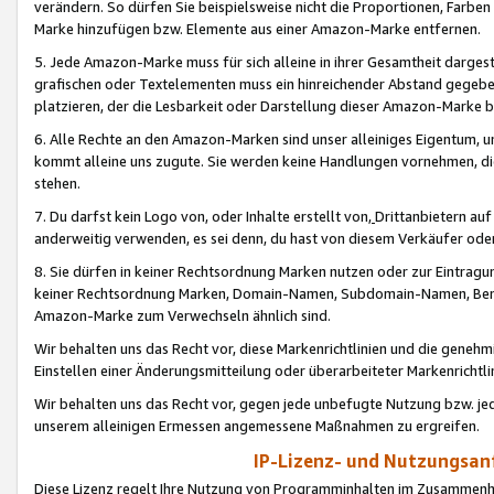
verändern. So dürfen Sie beispielsweise nicht die Proportionen, Farb
Marke hinzufügen bzw. Elemente aus einer Amazon-Marke entfernen.
5. Jede Amazon-Marke muss für sich alleine in ihrer Gesamtheit darge
grafischen oder Textelementen muss ein hinreichender Abstand gegebe
platzieren, der die Lesbarkeit oder Darstellung dieser Amazon-Marke b
6. Alle Rechte an den Amazon-Marken sind unser alleiniges Eigentum, 
kommt alleine uns zugute. Sie werden keine Handlungen vornehmen, 
stehen.
7. Du darfst kein Logo von, oder Inhalte erstellt von,
Drittanbietern au
anderweitig verwenden, es sei denn, du hast von diesem Verkäufer oder
8. Sie dürfen in keiner Rechtsordnung Marken nutzen oder zur Eintragu
keiner Rechtsordnung Marken, Domain-Namen, Subdomain-Namen, Benu
Amazon-Marke zum Verwechseln ähnlich sind.
Wir behalten uns das Recht vor, diese Markenrichtlinien und die gene
Einstellen einer Änderungsmitteilung oder überarbeiteter Markenricht
Wir behalten uns das Recht vor, gegen jede unbefugte Nutzung bzw. jede 
unserem alleinigen Ermessen angemessene Maßnahmen zu ergreifen.
IP-Lizenz- und Nutzungsan
Diese Lizenz regelt Ihre Nutzung von Programminhalten im Zusammen