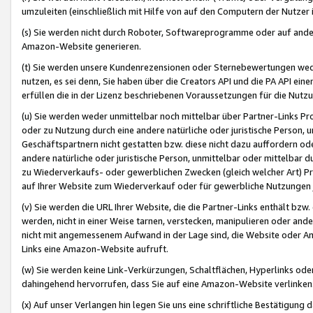
umzuleiten (einschließlich mit Hilfe von auf den Computern der Nutzer i
(s) Sie werden nicht durch Roboter, Softwareprogramme oder auf andere
Amazon-Website generieren.
(t) Sie werden unsere Kundenrezensionen oder Sternebewertungen wed
nutzen, es sei denn, Sie haben über die Creators API und die PA API e
erfüllen die in der Lizenz beschriebenen Voraussetzungen für die Nutzu
(u) Sie werden weder unmittelbar noch mittelbar über Partner-Links P
oder zu Nutzung durch eine andere natürliche oder juristische Person,
Geschäftspartnern nicht gestatten bzw. diese nicht dazu auffordern od
andere natürliche oder juristische Person, unmittelbar oder mittelbar
zu Wiederverkaufs- oder gewerblichen Zwecken (gleich welcher Art) 
auf Ihrer Website zum Wiederverkauf oder für gewerbliche Nutzungen 
(v) Sie werden die URL Ihrer Website, die die Partner-Links enthält b
werden, nicht in einer Weise tarnen, verstecken, manipulieren oder and
nicht mit angemessenem Aufwand in der Lage sind, die Website oder A
Links eine Amazon-Website aufruft.
(w) Sie werden keine Link-Verkürzungen, Schaltflächen, Hyperlinks ode
dahingehend hervorrufen, dass Sie auf eine Amazon-Website verlinken
(x) Auf unser Verlangen hin legen Sie uns eine schriftliche Bestätigung