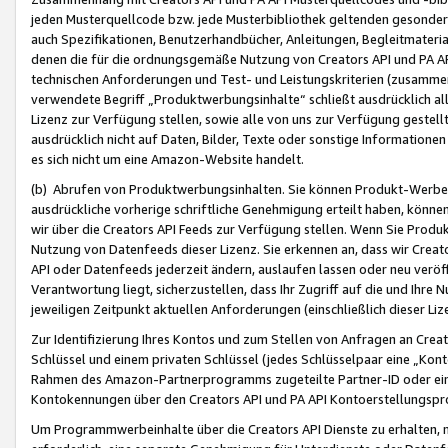
jeden Musterquellcode bzw. jede Musterbibliothek geltenden gesonder
auch Spezifikationen, Benutzerhandbücher, Anleitungen, Begleitmaterial
denen die für die ordnungsgemäße Nutzung von Creators API und PA A
technischen Anforderungen und Test- und Leistungskriterien (zusammen
verwendete Begriff „Produktwerbungsinhalte“ schließt ausdrücklich al
Lizenz zur Verfügung stellen, sowie alle von uns zur Verfügung gestel
ausdrücklich nicht auf Daten, Bilder, Texte oder sonstige Informatione
es sich nicht um eine Amazon-Website handelt.
(b) Abrufen von Produktwerbungsinhalten. Sie können Produkt-Werbein
ausdrückliche vorherige schriftliche Genehmigung erteilt haben, könn
wir über die Creators API Feeds zur Verfügung stellen. Wenn Sie Produk
Nutzung von Datenfeeds dieser Lizenz. Sie erkennen an, dass wir Creat
API oder Datenfeeds jederzeit ändern, auslaufen lassen oder neu veröffe
Verantwortung liegt, sicherzustellen, dass Ihr Zugriff auf die und Ihr
jeweiligen Zeitpunkt aktuellen Anforderungen (einschließlich dieser Liz
Zur Identifizierung Ihres Kontos und zum Stellen von Anfragen an Crea
Schlüssel und einem privaten Schlüssel (jedes Schlüsselpaar eine „Kon
Rahmen des Amazon-Partnerprogramms zugeteilte Partner-ID oder ein
Kontokennungen über den Creators API und PA API Kontoerstellungspro
Um Programmwerbeinhalte über die Creators API Dienste zu erhalten, m