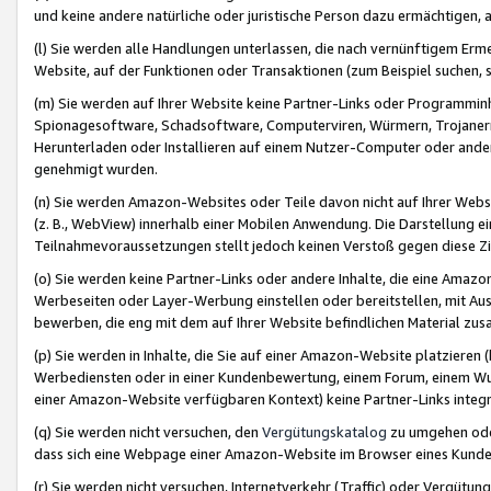
und keine andere natürliche oder juristische Person dazu ermächtigen, a
(l) Sie werden alle Handlungen unterlassen, die nach vernünftigem Erme
Website, auf der Funktionen oder Transaktionen (zum Beispiel suchen, s
(m) Sie werden auf Ihrer Website keine Partner-Links oder Programmin
Spionagesoftware, Schadsoftware, Computerviren, Würmern, Trojaner
Herunterladen oder Installieren auf einem Nutzer-Computer oder ande
genehmigt wurden.
(n) Sie werden Amazon-Websites oder Teile davon nicht auf Ihrer Websi
(z. B., WebView) innerhalb einer Mobilen Anwendung. Die Darstellung ein
Teilnahmevoraussetzungen stellt jedoch keinen Verstoß gegen diese Zif
(o) Sie werden keine Partner-Links oder andere Inhalte, die eine Am
Werbeseiten oder Layer-Werbung einstellen oder bereitstellen, mit Au
bewerben, die eng mit dem auf Ihrer Website befindlichen Material z
(p) Sie werden in Inhalte, die Sie auf einer Amazon-Website platzier
Werbediensten oder in einer Kundenbewertung, einem Forum, einem Wun
einer Amazon-Website verfügbaren Kontext) keine Partner-Links integr
(q) Sie werden nicht versuchen, den
Vergütungskatalog
zu umgehen oder
dass sich eine Webpage einer Amazon-Website im Browser eines Kunden 
(r) Sie werden nicht versuchen, Internetverkehr (Traffic) oder Vergü