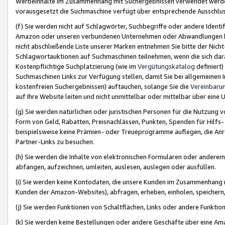
Werbeinhalte im Zusammenhang mit Suchergebnissen verwendet werden,
vorausgesetzt die Suchmaschine verfügt über entsprechende Ausschlu
(f) Sie werden nicht auf Schlagwörter, Suchbegriffe oder andere Ident
Amazon oder unseren verbundenen Unternehmen oder Abwandlungen bzw
nicht abschließende Liste unserer Marken entnehmen Sie bitte der Nich
Schlagwortauktionen auf Suchmaschinen teilnehmen, wenn die sich da
Kostenpflichtige Suchplatzierung (wie im
Vergütungskatalog
definiert
Suchmaschinen Links zur Verfügung stellen, damit Sie bei allgemeinen I
kostenfreien Suchergebnissen) auftauchen, solange Sie die
Vereinbaru
auf Ihre Website leiten und nicht unmittelbar oder mittelbar über eine
(g) Sie werden natürlichen oder juristischen Personen für die Nutzung 
Form von Geld, Rabatten, Preisnachlässen, Punkten, Spenden für Hilfs
beispielsweise keine Prämien- oder Treueprogramme auflegen, die Anrei
Partner-Links zu besuchen.
(h) Sie werden die Inhalte von elektronischen Formularen oder anderem M
abfangen, aufzeichnen, umleiten, auslesen, auslegen oder ausfüllen.
(i) Sie werden keine Kontodaten, die unsere Kunden im Zusammenhang 
Kunden der Amazon-Websites), abfragen, erheben, einholen, speichern,
(j) Sie werden Funktionen von Schaltflächen, Links oder andere Funkti
(k) Sie werden keine Bestellungen oder andere Geschäfte über eine Ama