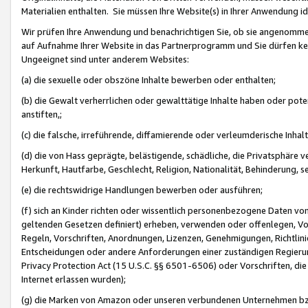
Materialien enthalten. Sie müssen Ihre Website(s) in Ihrer Anwendung ide
Wir prüfen Ihre Anwendung und benachrichtigen Sie, ob sie angenommen
auf Aufnahme Ihrer Website in das Partnerprogramm und Sie dürfen kei
Ungeeignet sind unter anderem Websites:
(a) die sexuelle oder obszöne Inhalte bewerben oder enthalten;
(b) die Gewalt verherrlichen oder gewalttätige Inhalte haben oder pot
anstiften,;
(c) die falsche, irreführende, diffamierende oder verleumderische Inha
(d) die von Hass geprägte, belästigende, schädliche, die Privatsphäre v
Herkunft, Hautfarbe, Geschlecht, Religion, Nationalität, Behinderung, 
(e) die rechtswidrige Handlungen bewerben oder ausführen;
(f) sich an Kinder richten oder wissentlich personenbezogene Daten vo
geltenden Gesetzen definiert) erheben, verwenden oder offenlegen, Vo
Regeln, Vorschriften, Anordnungen, Lizenzen, Genehmigungen, Richtlini
Entscheidungen oder andere Anforderungen einer zuständigen Regierung
Privacy Protection Act (15 U.S.C. §§ 6501-6506) oder Vorschriften, di
Internet erlassen wurden);
(g) die Marken von Amazon oder unseren verbundenen Unternehmen b