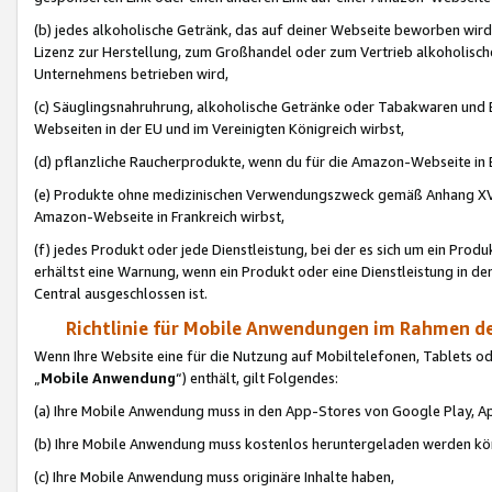
(b) jedes alkoholische Getränk, das auf deiner Webseite beworben wird
Lizenz zur Herstellung, zum Großhandel oder zum Vertrieb alkoholisch
Unternehmens betrieben wird,
(c) Säuglingsnahruhrung, alkoholische Getränke oder Tabakwaren und E
Webseiten in der EU und im Vereinigten Königreich wirbst,
(d) pflanzliche Raucherprodukte, wenn du für die Amazon-Webseite in B
(e) Produkte ohne medizinischen Verwendungszweck gemäß Anhang XVI 
Amazon-Webseite in Frankreich wirbst,
(f) jedes Produkt oder jede Dienstleistung, bei der es sich um ein Prod
erhältst eine Warnung, wenn ein Produkt oder eine Dienstleistung in de
Central ausgeschlossen ist.
Richtlinie für Mobile Anwendungen im Rahmen de
Wenn Ihre Website eine für die Nutzung auf Mobiltelefonen, Tablets 
„
Mobile Anwendung
“) enthält, gilt Folgendes:
(a) Ihre Mobile Anwendung muss in den App-Stores von Google Play, A
(b) Ihre Mobile Anwendung muss kostenlos heruntergeladen werden könn
(c) Ihre Mobile Anwendung muss originäre Inhalte haben,