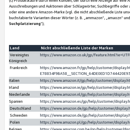
(c) Produktkäufe durch einen Kunden, der durch eine Anzeige auf eine 
Ausschreibungen und Auktionen über Schlagwörter, Suchbegriffe oder 
oder eine andere Amazon-Marke (vgl. die nicht abschließende Liste un
buchstabierte Varianten dieser Wörter (z. B. „ammazon“, „amaozn“ und „
Suchplatzierung
”);
Land
Nicht abschließende Liste der Marken
Vereinigtes
https://www.amazon.co.uk/gp/feature.html?ie=U
Königreich
Frankreich
https://www.amazon.fr/gp/help/customer/displa
E78834F9BA58__SECTION_64DE0ED1D744420E9
Italien
https://www.amazon.it/gp/help/customer/display
Irland
https://www.amazon.ie/gp/help/customer/displa
Niederlande
https://www.amazon.nl/gp/help/customer/display
Spanien
https://www.amazon.es/gp/help/customer/display
Deutschland
https://www.amazon.de/gp/help/customer/displa
Schweden
https://www.amazon.de/gp/help/customer/displa
Polen
https://www.amazon.pl/gp/help/customer/display
Belgien
https://www.amazon.com.be/gp/help/customer/d