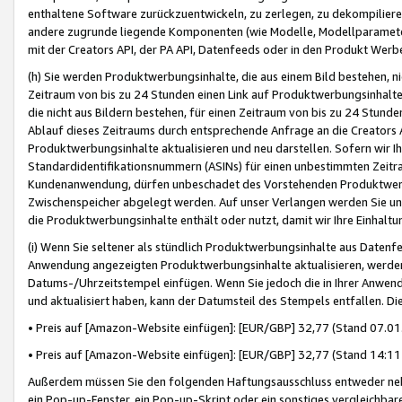
enthaltene Software zurückzuentwickeln, zu zerlegen, zu dekompilier
andere zugrunde liegende Komponenten (wie Modelle, Modellparameter
mit der Creators API, der PA API, Datenfeeds oder in den Produkt Werb
(h) Sie werden Produktwerbungsinhalte, die aus einem Bild bestehen, ni
Zeitraum von bis zu 24 Stunden einen Link auf Produktwerbungsinhalte
die nicht aus Bildern bestehen, für einen Zeitraum von bis zu 24 Stund
Ablauf dieses Zeitraums durch entsprechende Anfrage an die Creators 
Produktwerbungsinhalte aktualisieren und neu darstellen. Sofern wir Ih
Standardidentifikationsnummern (ASINs) für einen unbestimmten Zeitra
Kundenanwendung, dürfen unbeschadet des Vorstehenden Produktwerbu
Zwischenspeicher abgelegt werden. Auf unser Verlangen werden Sie un
die Produktwerbungsinhalte enthält oder nutzt, damit wir Ihre Einhalt
(i) Wenn Sie seltener als stündlich Produktwerbungsinhalte aus Datenfe
Anwendung angezeigten Produktwerbungsinhalte aktualisieren, werden 
Datums-/Uhrzeitstempel einfügen. Wenn Sie jedoch die in Ihrer Anwe
und aktualisiert haben, kann der Datumsteil des Stempels entfallen. Dies
• Preis auf [Amazon-Website einfügen]: [EUR/GBP] 32,77 (Stand 07.01.
• Preis auf [Amazon-Website einfügen]: [EUR/GBP] 32,77 (Stand 14:11 
Außerdem müssen Sie den folgenden Haftungsausschluss entweder neb
ein Pop-up-Fenster, ein Pop-up-Skript oder ein sonstiges vergleichba