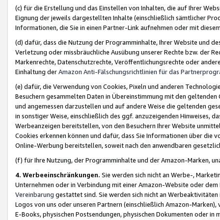
(c) für die Erstellung und das Einstellen von Inhalten, die auf Ihrer We
Eignung der jeweils dargestellten Inhalte (einschließlich sämtlicher 
Informationen, die Sie in einen Partner-Link aufnehmen oder mit diese
(d) dafür, dass die Nutzung der Programminhalte, Ihrer Website und des 
Verletzung oder missbräuchliche Ausübung unserer Rechte bzw. der Recht
Markenrechte, Datenschutzrechte, Veröffentlichungsrechte oder anderer
Einhaltung der
Amazon Anti-Fälschungsrichtlinien für das Partnerpro
(e) dafür, die Verwendung von Cookies, Pixeln und anderen Technologien
Besuchern gesammelten Daten in Übereinstimmung mit den geltenden Ge
und angemessen darzustellen und auf andere Weise die geltenden geset
in sonstiger Weise, einschließlich des ggf. anzuzeigenden Hinweises, d
Werbeanzeigen bereitstellen, von den Besuchern Ihrer Website unmitte
Cookies erkennen können und dafür, dass Sie Informationen über die v
Online-Werbung bereitstellen, soweit nach den anwendbaren gesetzlic
(f) für Ihre Nutzung, der Programminhalte und der Amazon-Marken, u
4. Werbeeinschränkungen.
Sie werden sich nicht an Werbe-, Market
Unternehmen oder in Verbindung mit einer Amazon-Website oder dem Pa
Vereinbarung
gestattet sind. Sie werden sich nicht an Werbeaktivitäten
Logos von uns oder unseren Partnern (einschließlich Amazon-Marken), 
E-Books, physischen Postsendungen, physischen Dokumenten oder in 