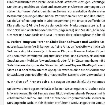
Direktnachrichten von Ihren Social-Media-Websites einfügen. vorausg
Kunden angemeldet werden) und ansonsten in Übereinstimmung mit der
stehen. Auf unser Verlangen stellen Sie uns repräsentative Mustermater
Bestimmungen eingehalten haben. Wir werden die Form und den Inhalt, di
Sie die Zertifizierung nicht in Übereinstimmung mit unserer Aufforderu
Klarstellung: (i) Für die Zwecke der geltenden Marketinggesetze (z. 
von 1991 und ähnlicher oder Nachfolgegesetze) sind Sie der „Absender“ j
Gesetze und Standards und Best Practices der Marketingbranche für 
5. Verbreitung von Partner-Links über Software und Geräte
Sie
nutzen bzw. keine Verlinkungen auf eine Amazon-Website wie nachsteh
Software-Applikationen (z. B. Browser Plug-ins, Browser Helper Objec
ein Endnutzer installieren und ausführen kann) und Geräten, einschlie
Zugelassenen Mobilen Anwendungen); oder (b) im Zusammenhang mit bzw.
Satellitenempfangsgeräte, Streaming-Video-Playern, Blu-Ray-Playern 
Viera Cast oder Vizio Internet Apps). Sie werden ohne ausdrückliche v
Entwicklung von Modellen des maschinellen Lernens oder verwandter 
6. Inhalte auf Ihrer Website
. Sie tragen die ausschließliche Verantwo
(a) Sie werden Programminhalte in keiner Weise ergänzen, löschen oder
Informationen; Sie dürfen aus einer Bilddatei bestehende Programminhal
erhalten bleiben bzw. aus Text bestehende Programminhalte so kürzen, 
Kürzung nicht sachlich falsch oder irreführend wird. Einige Arten von L