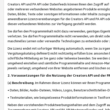
Creators API und PA API oder Datenfeeds können Ihnen den Zugriff auf D
oder mehreren verbundenen Websites angebotenen Produkte ermögliche
Daten, Bilder, Texte oder sonstigen Informationen oder Inhalte zuzugre
anwendbaren Lizenzvereinbarungen für die Creators API und PA API od
diesen verbundenen Websites zur Verfügung gestellt werden.
Sie dürfen den Programminhalt nicht dazu verwenden, geistiges Eigent
verletzen. Sie dürfen Programminhalte nicht verwenden, um direkt ode
maschinelles Lernen oder verwandte Technologien zu entwickeln oder zu
Die Lizenz endet mit sofortiger Wirkung automatisch, wenn Sie zu irg
Vergütungskatalog definiert) nicht rechtzeitig erfüllen bzw. ansonsten
schriftliche Mitteilung an Sie ganz oder teilweise beenden. Sie werden
umgehend einstellen und sämtliche Programminhalte und Amazon-Marke
jeweils verlangt, umgehend von Ihrer Website entfernen und löschen od
2. Voraussetzungen für die Nutzung der Creators API und der P
(a)
Beschreibung
. Im Rahmen dieser Lizenz können wir Ihnen Programmi
• Daten, Bilder, Audio-Dateien, Videos, Logos, Benutzerschnittstellen-
• Textmaterialien, wie beispielsweise Produktinformationen in Textfor
Neben den vorstehenden Produktwerbungsinhalten und dem Zugriff auf 
Zusammenhang mit Creators API und PA API Musterquellcodes und -bibli