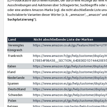
(c) Produktkäufe durch einen Kunden, der durch eine Anzeige auf eine 
Ausschreibungen und Auktionen über Schlagwörter, Suchbegriffe oder 
oder eine andere Amazon-Marke (vgl. die nicht abschließende Liste un
buchstabierte Varianten dieser Wörter (z. B. „ammazon“, „amaozn“ und „
Suchplatzierung
”);
Land
Nicht abschließende Liste der Marken
Vereinigtes
https://www.amazon.co.uk/gp/feature.html?ie=U
Königreich
Frankreich
https://www.amazon.fr/gp/help/customer/displa
E78834F9BA58__SECTION_64DE0ED1D744420E9
Italien
https://www.amazon.it/gp/help/customer/display
Irland
https://www.amazon.ie/gp/help/customer/displa
Niederlande
https://www.amazon.nl/gp/help/customer/display
Spanien
https://www.amazon.es/gp/help/customer/display
Deutschland
https://www.amazon.de/gp/help/customer/displa
Schweden
https://www.amazon.de/gp/help/customer/displa
Polen
https://www.amazon.pl/gp/help/customer/display
Belgien
https://www.amazon.com.be/gp/help/customer/d