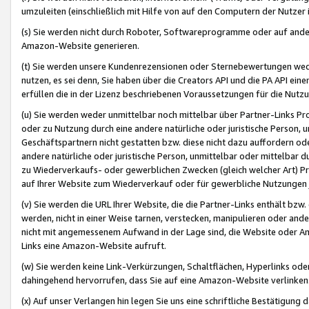
umzuleiten (einschließlich mit Hilfe von auf den Computern der Nutzer i
(s) Sie werden nicht durch Roboter, Softwareprogramme oder auf andere
Amazon-Website generieren.
(t) Sie werden unsere Kundenrezensionen oder Sternebewertungen wed
nutzen, es sei denn, Sie haben über die Creators API und die PA API e
erfüllen die in der Lizenz beschriebenen Voraussetzungen für die Nutzu
(u) Sie werden weder unmittelbar noch mittelbar über Partner-Links P
oder zu Nutzung durch eine andere natürliche oder juristische Person,
Geschäftspartnern nicht gestatten bzw. diese nicht dazu auffordern od
andere natürliche oder juristische Person, unmittelbar oder mittelbar
zu Wiederverkaufs- oder gewerblichen Zwecken (gleich welcher Art) 
auf Ihrer Website zum Wiederverkauf oder für gewerbliche Nutzungen 
(v) Sie werden die URL Ihrer Website, die die Partner-Links enthält b
werden, nicht in einer Weise tarnen, verstecken, manipulieren oder and
nicht mit angemessenem Aufwand in der Lage sind, die Website oder A
Links eine Amazon-Website aufruft.
(w) Sie werden keine Link-Verkürzungen, Schaltflächen, Hyperlinks ode
dahingehend hervorrufen, dass Sie auf eine Amazon-Website verlinken
(x) Auf unser Verlangen hin legen Sie uns eine schriftliche Bestätigung