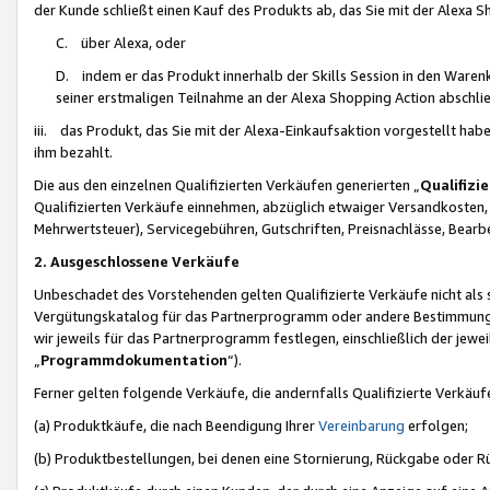
der Kunde schließt einen Kauf des Produkts ab, das Sie mit der Alexa 
C. über Alexa, oder
D. indem er das Produkt innerhalb der Skills Session in den Waren
seiner erstmaligen Teilnahme an der Alexa Shopping Action abschlie
iii. das Produkt, das Sie mit der Alexa-Einkaufsaktion vorgestellt ha
ihm bezahlt.
Die aus den einzelnen Qualifizierten Verkäufen generierten „
Qualifizi
Qualifizierten Verkäufe einnehmen, abzüglich etwaiger Versandkosten
Mehrwertsteuer), Servicegebühren, Gutschriften, Preisnachlässe, Bear
2. Ausgeschlossene Verkäufe
Unbeschadet des Vorstehenden gelten Qualifizierte Verkäufe nicht als
Vergütungskatalog für das Partnerprogramm oder andere Bestimmungen,
wir jeweils für das Partnerprogramm festlegen, einschließlich der jewe
„
Programmdokumentation
“).
Ferner gelten folgende Verkäufe, die andernfalls Qualifizierte Verkä
(a) Produktkäufe, die nach Beendigung Ihrer
Vereinbarung
erfolgen;
(b) Produktbestellungen, bei denen eine Stornierung, Rückgabe oder R