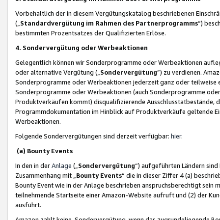
Vorbehaltlich der in diesem Vergütungskatalog beschriebenen Einschr
(„
Standardvergütung im Rahmen des Partnerprogramms
“) besc
bestimmten Prozentsatzes der Qualifizierten Erlöse.
4. Sondervergütung oder Werbeaktionen
Gelegentlich können wir Sonderprogramme oder Werbeaktionen auflegen,
oder alternative Vergütung („
Sondervergütung
”) zu verdienen. Amazo
Sonderprogramme oder Werbeaktionen jederzeit ganz oder teilweise einz
Sonderprogramme oder Werbeaktionen (auch Sonderprogramme oder We
Produktverkäufen kommt) disqualifizierende Ausschlusstatbestände, di
Programmdokumentation im Hinblick auf Produktverkäufe geltende E
Werbeaktionen.
Folgende Sondervergütungen sind derzeit verfügbar:
hier
.
(a) Bounty Events
In den in der
Anlage
(„
Sondervergütung
“) aufgeführten Ländern sind
Zusammenhang mit „
Bounty Events
“ die in dieser Ziffer 4 (a) besch
Bounty Event wie in der Anlage beschrieben anspruchsberechtigt sein mu
teilnehmende Startseite einer Amazon-Website aufruft und (2) der Kun
ausführt.
Amazon zahlt keine Sondervergütung, wenn das zugrundeliegende Boun