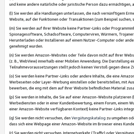
und keine andere natürliche oder juristische Person dazu ermächtigen, a
(l) Sie werden alle Handlungen unterlassen, die nach vernünftigem Erme
Website, auf der Funktionen oder Transaktionen (zum Beispiel suchen, s
(m) Sie werden auf Ihrer Website keine Partner-Links oder Programmin
Spionagesoftware, Schadsoftware, Computerviren, Würmern, Trojaner
Herunterladen oder Installieren auf einem Nutzer-Computer oder ande
genehmigt wurden.
(n) Sie werden Amazon-Websites oder Teile davon nicht auf Ihrer Websi
(z. B., WebView) innerhalb einer Mobilen Anwendung. Die Darstellung ein
Teilnahmevoraussetzungen stellt jedoch keinen Verstoß gegen diese Zif
(o) Sie werden keine Partner-Links oder andere Inhalte, die eine Am
Werbeseiten oder Layer-Werbung einstellen oder bereitstellen, mit Au
bewerben, die eng mit dem auf Ihrer Website befindlichen Material z
(p) Sie werden in Inhalte, die Sie auf einer Amazon-Website platzier
Werbediensten oder in einer Kundenbewertung, einem Forum, einem Wun
einer Amazon-Website verfügbaren Kontext) keine Partner-Links integr
(q) Sie werden nicht versuchen, den
Vergütungskatalog
zu umgehen oder
dass sich eine Webpage einer Amazon-Website im Browser eines Kunden 
(r) Sie werden nicht versuchen, Internetverkehr (Traffic) oder Vergü