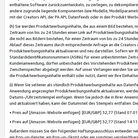
enthaltene Software zurückzuentwickeln, zu zerlegen, zu dekompilier
andere zugrunde liegende Komponenten (wie Modelle, Modellparameter
mit der Creators API, der PA API, Datenfeeds oder in den Produkt Werb
(h) Sie werden Produktwerbungsinhalte, die aus einem Bild bestehen, ni
Zeitraum von bis zu 24 Stunden einen Link auf Produktwerbungsinhalte
die nicht aus Bildern bestehen, für einen Zeitraum von bis zu 24 Stund
Ablauf dieses Zeitraums durch entsprechende Anfrage an die Creators 
Produktwerbungsinhalte aktualisieren und neu darstellen. Sofern wir Ih
Standardidentifikationsnummern (ASINs) für einen unbestimmten Zeitra
Kundenanwendung, dürfen unbeschadet des Vorstehenden Produktwerbu
Zwischenspeicher abgelegt werden. Auf unser Verlangen werden Sie un
die Produktwerbungsinhalte enthält oder nutzt, damit wir Ihre Einhalt
(i) Wenn Sie seltener als stündlich Produktwerbungsinhalte aus Datenfe
Anwendung angezeigten Produktwerbungsinhalte aktualisieren, werden 
Datums-/Uhrzeitstempel einfügen. Wenn Sie jedoch die in Ihrer Anwe
und aktualisiert haben, kann der Datumsteil des Stempels entfallen. Dies
• Preis auf [Amazon-Website einfügen]: [EUR/GBP] 32,77 (Stand 07.01.
• Preis auf [Amazon-Website einfügen]: [EUR/GBP] 32,77 (Stand 14:11 
Außerdem müssen Sie den folgenden Haftungsausschluss entweder neb
ein Pop-up-Fenster, ein Pop-up-Skript oder ein sonstiges vergleichba