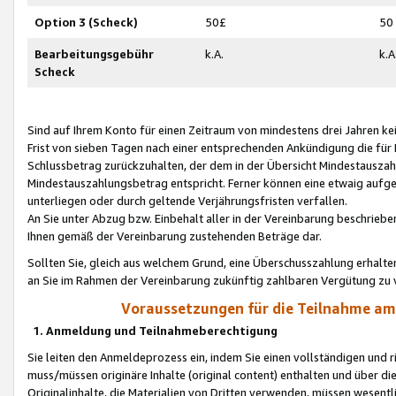
Option 3 (Scheck)
50£
50
Bearbeitungsgebühr
k.A.
k.A
Scheck
Sind auf Ihrem Konto für einen Zeitraum von mindestens drei Jahren kein
Frist von sieben Tagen nach einer entsprechenden Ankündigung die für
Schlussbetrag zurückzuhalten, der dem in der Übersicht Mindestausz
Mindestauszahlungsbetrag entspricht. Ferner können eine etwaig aufg
unterliegen oder durch geltende Verjährungsfristen verfallen.
An Sie unter Abzug bzw. Einbehalt aller in der Vereinbarung beschrieb
Ihnen gemäß der Vereinbarung zustehenden Beträge dar.
Sollten Sie, gleich aus welchem Grund, eine Überschusszahlung erhalte
an Sie im Rahmen der Vereinbarung zukünftig zahlbaren Vergütung zu 
Voraussetzungen für die Teilnahme a
1. Anmeldung und Teilnahmeberechtigung
Sie leiten den Anmeldeprozess ein, indem Sie einen vollständigen und 
muss/müssen originäre Inhalte (original content) enthalten und über d
Originalinhalte, die Materialien von Dritten verwenden, müssen wese