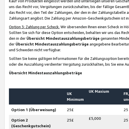
Kauf von Produkten eingelöst werden und unterliegen unseren Geschäf
uns das Recht vor, Vergütungen zurückzuhalten, bis der fällige Gesamt
das Recht vor, den Teil der Zahlungen, der den in der Zahlungstabelle 
Zahlungsart angibst. Die Zahlung per Amazon-Geschenkgutschein ist in
Option 3: Zahlung per Scheck.
Wir übersenden Ihnen einen Scheck in Höh
Sollten Sie sich für diese Option entscheiden, behalten wir uns das Rec
den in der
Übersicht Mindestauszahlungsbeträge
genannten Mindest
der
Übersicht Mindestauszahlungsbeträge
angegebene Bearbeitung
und Schweden nicht verfügbar.
Sollten Sie keine gültigen Informationen für die Zahlungsoption bereit
oder die Auszahlung verdienter Vergütung zurückhalten, bis Sie eine A
Übersicht Mindestauszahlungsbeträge
UK Maxium
UK
FR,
Minimum
un
Option 1 (Überweisung)
25£
25
£5,000
Option 2
25£
25
(Geschenkgutschein)