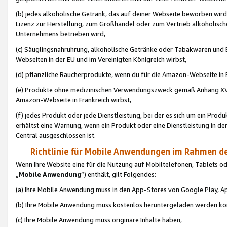
(b) jedes alkoholische Getränk, das auf deiner Webseite beworben wird
Lizenz zur Herstellung, zum Großhandel oder zum Vertrieb alkoholisch
Unternehmens betrieben wird,
(c) Säuglingsnahruhrung, alkoholische Getränke oder Tabakwaren und E
Webseiten in der EU und im Vereinigten Königreich wirbst,
(d) pflanzliche Raucherprodukte, wenn du für die Amazon-Webseite in B
(e) Produkte ohne medizinischen Verwendungszweck gemäß Anhang XVI 
Amazon-Webseite in Frankreich wirbst,
(f) jedes Produkt oder jede Dienstleistung, bei der es sich um ein Prod
erhältst eine Warnung, wenn ein Produkt oder eine Dienstleistung in de
Central ausgeschlossen ist.
Richtlinie für Mobile Anwendungen im Rahmen de
Wenn Ihre Website eine für die Nutzung auf Mobiltelefonen, Tablets 
„
Mobile Anwendung
“) enthält, gilt Folgendes:
(a) Ihre Mobile Anwendung muss in den App-Stores von Google Play, A
(b) Ihre Mobile Anwendung muss kostenlos heruntergeladen werden könn
(c) Ihre Mobile Anwendung muss originäre Inhalte haben,