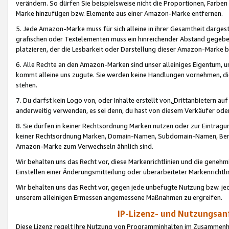
verändern. So dürfen Sie beispielsweise nicht die Proportionen, Farb
Marke hinzufügen bzw. Elemente aus einer Amazon-Marke entfernen.
5. Jede Amazon-Marke muss für sich alleine in ihrer Gesamtheit darge
grafischen oder Textelementen muss ein hinreichender Abstand gegebe
platzieren, der die Lesbarkeit oder Darstellung dieser Amazon-Marke b
6. Alle Rechte an den Amazon-Marken sind unser alleiniges Eigentum, 
kommt alleine uns zugute. Sie werden keine Handlungen vornehmen, 
stehen.
7. Du darfst kein Logo von, oder Inhalte erstellt von,
Drittanbietern au
anderweitig verwenden, es sei denn, du hast von diesem Verkäufer oder
8. Sie dürfen in keiner Rechtsordnung Marken nutzen oder zur Eintragu
keiner Rechtsordnung Marken, Domain-Namen, Subdomain-Namen, Benu
Amazon-Marke zum Verwechseln ähnlich sind.
Wir behalten uns das Recht vor, diese Markenrichtlinien und die gene
Einstellen einer Änderungsmitteilung oder überarbeiteter Markenricht
Wir behalten uns das Recht vor, gegen jede unbefugte Nutzung bzw. jede 
unserem alleinigen Ermessen angemessene Maßnahmen zu ergreifen.
IP-Lizenz- und Nutzungsan
Diese Lizenz regelt Ihre Nutzung von Programminhalten im Zusammen