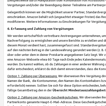
(beispielsweise durch Manipulation oder Kombination von Attributions-
Vergütungen und/oder der Beendigung deiner Teilnahme am Partnerp
Gelegentlich können wir die Möglichkeit unserer Partner, Standardv
einschränken. Amazon behält sich (ungeachtet etwaiger Fristen) das Re
modifizieren. Weitere Informationen zu Einschränkungen für Vergütung
6. Erfassung und Zahlung von Vergütungen
Wir werden wirtschaftlich vertretbare Anstrengungen unternehmen, um 
Nachverfolgung zu ermöglichen und unsere Berichte zu erstellen und di
diesem Monat verdient hast, zusammengefasst sind. Standardvergütung
auf den nächsten Betrag in der Landeswährung gerundet werden (z. B. C
über oder unter dem in deiner Preiskarte angegebenen Satz liegt. Wir
eine Amazon-Webseite etwa 60 Tage nach Ende jedes Kalendermonats, i
wurden. Du kannst wählen, ob du Zahlungen in einer anderen Währung
dafür entscheidest, erklärst du dich damit einverstanden, dass die K
Option 1: Zahlung per Überweisung.
Wir überweisen Ihre Vergütung dir
Namen der Bank, die Kontonummer, den Namen des Kontoinhabers bzw. a
erforderlich) nennen. Sollten Sie sich für diese Option entscheiden, be
fällige Gesamtbetrag den in der
Übersicht Mindestauszahlungsbet
Option 2: Zahlung per Amazon-Geschenkgutschein.
Wir übersenden Ihne
Partnerkonto genannte Haupt-E-Mail-Adresse. Diese Geschenkgutschei