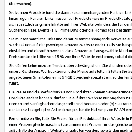
überwachen).
Sie können Produkte (und die damit zusammenhängenden Partner-Links)
hinzufügen. Partner-Links müssen auf Produkte (wie im Produktkatalog de
sich zusätzlich originäre Inhalte auf Ihrer Website befinden, die für 
Suchergebnisse, Events (z. B. Prime Day) oder die Homepages bestimmte
Sie müssen sämtliche Links und damit zusammenhängende Verweise auf z
Werbeaktion auf der jeweiligen Amazon-Website endet. Falls Sie beisp
einstellen und darauf hinweisen, dass Amazon auf ausgewählte Kleidun
Preisnachlass in Höhe von 15 % von Ihrer Website entfernen, sobald di
Sie dürfen keine unzutreffenden, überschwänglichen, täuschenden od
unsere Richtlinien, Werbeaktionen oder Preise aufstellen. Stellen Sie 
angebotenen Smartphone mit 64 GB Speicherkapazität ein, so dürfen S
führt.
Die Preise und die Verfügbarkeit von Produkten können Veränderungen 
Produkte ändern können, dürfen Sie auf Ihrer Website nur Angaben zu P
Preisen und Verfügbarkeit dargestellt sind bedienen oder (b) Sie Daten
der Lizenz festgelegten Anforderungen für die Nutzung von PA API einh
Ferner müssen Sie, falls Sie Preise für ein Produkt auf Ihrer Website in 
einer Preisvergleichsmaschine) zusammen mit Preisen für das gleiche o
außerhalb der Amazon-Website angeboten werden, jeweils den niedrigst