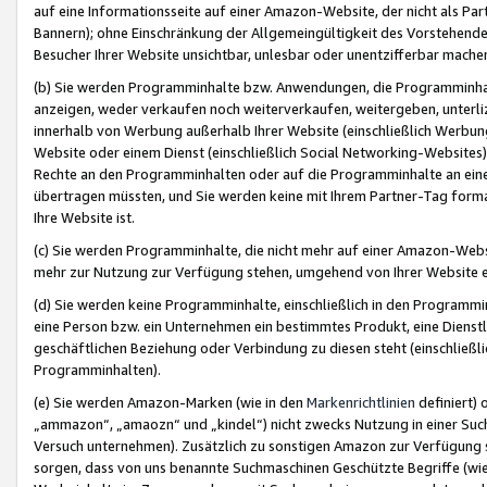
auf eine Informationsseite auf einer Amazon-Website, der nicht als Part
Bannern); ohne Einschränkung der Allgemeingültigkeit des Vorstehende
Besucher Ihrer Website unsichtbar, unlesbar oder unentzifferbar mache
(b) Sie werden Programminhalte bzw. Anwendungen, die Programminhalt
anzeigen, weder verkaufen noch weiterverkaufen, weitergeben, unterli
innerhalb von Werbung außerhalb Ihrer Website (einschließlich Werbun
Website oder einem Dienst (einschließlich Social Networking-Website
Rechte an den Programminhalten oder auf die Programminhalte an eine a
übertragen müssten, und Sie werden keine mit Ihrem Partner-Tag formati
Ihre Website ist.
(c) Sie werden Programminhalte, die nicht mehr auf einer Amazon-Websit
mehr zur Nutzung zur Verfügung stehen, umgehend von Ihrer Website e
(d) Sie werden keine Programminhalte, einschließlich in den Programmin
eine Person bzw. ein Unternehmen ein bestimmtes Produkt, eine Dienstle
geschäftlichen Beziehung oder Verbindung zu diesen steht (einschließli
Programminhalten).
(e) Sie werden Amazon-Marken (wie in den
Markenrichtlinien
definiert) 
„ammazon“, „amaozn“ und „kindel“) nicht zwecks Nutzung in einer Suc
Versuch unternehmen). Zusätzlich zu sonstigen Amazon zur Verfügung 
sorgen, dass von uns benannte Suchmaschinen Geschützte Begriffe (wie 