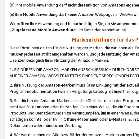
(d) Ihre Mobile Anwendung darf nicht die Funktion von Amazons eige
(e) Ihre Mobile Anwendung darf keine Amazon-Webpages in WebView 
Wir prüfen Ihre Anwendung und benachrichtigen Sie, ob sie angenomm
„
Zugelassene Mobile Anwendung
“ im Sinne der
Vereinbarung
.
Markenrichtlinien für das 
Diese Richtlinien gelten für die Nutzung der Marken, die wir Ihnen als 
müssen jederzeit strikt eingehalten werden, und jede Nutzung der Ama
Lizenzen bezüglich Ihrer Nutzung der Amazon-Marken.
1. SIE DÜRFEN DIE AMAZON-MARKEN AUSSCHLIESSLICH DURCH DARS
AUF EINER AMAZON-WEBSITE MITTELS EINES ENTSPRECHENDEN PART
2. Ihre Nutzung der Amazon-Marken muss (i) im Einklang mit der aktuells
Programmdokumentation (wie im
Vergütungskatalog
definiert) erfolg
3. Sie dürfen die Amazon-Marken ausschließlich für den in der Progr
nicht wie folgt nutzen oder darstellen: (i) in einer Weise, die ein Spo
Produkte und Dienstleistungen zu verunglimpfen, (iii) in einer Weise
schädigen könnte, oder (iv) in Offline-Materialien oder E-Mails (z. B.
Dokumenten oder mündlicher Werbung).
4. Wir werden Ihnen ein Bild bzw. Bilder der Amazon-Marken zur Verfüg