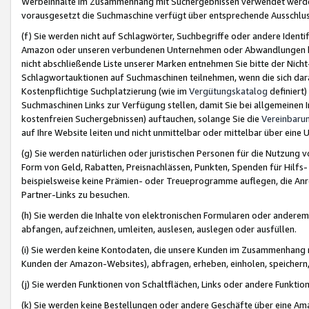
Werbeinhalte im Zusammenhang mit Suchergebnissen verwendet werden,
vorausgesetzt die Suchmaschine verfügt über entsprechende Ausschlu
(f) Sie werden nicht auf Schlagwörter, Suchbegriffe oder andere Ident
Amazon oder unseren verbundenen Unternehmen oder Abwandlungen bzw
nicht abschließende Liste unserer Marken entnehmen Sie bitte der Nich
Schlagwortauktionen auf Suchmaschinen teilnehmen, wenn die sich da
Kostenpflichtige Suchplatzierung (wie im
Vergütungskatalog
definiert
Suchmaschinen Links zur Verfügung stellen, damit Sie bei allgemeinen I
kostenfreien Suchergebnissen) auftauchen, solange Sie die
Vereinbaru
auf Ihre Website leiten und nicht unmittelbar oder mittelbar über eine
(g) Sie werden natürlichen oder juristischen Personen für die Nutzung 
Form von Geld, Rabatten, Preisnachlässen, Punkten, Spenden für Hilfs
beispielsweise keine Prämien- oder Treueprogramme auflegen, die Anrei
Partner-Links zu besuchen.
(h) Sie werden die Inhalte von elektronischen Formularen oder anderem M
abfangen, aufzeichnen, umleiten, auslesen, auslegen oder ausfüllen.
(i) Sie werden keine Kontodaten, die unsere Kunden im Zusammenhang 
Kunden der Amazon-Websites), abfragen, erheben, einholen, speichern,
(j) Sie werden Funktionen von Schaltflächen, Links oder andere Funkti
(k) Sie werden keine Bestellungen oder andere Geschäfte über eine Ama