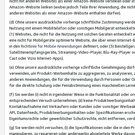
nicht mit anderen Websites als einer Amazon-Website verlinken oder i
Amazon-Website lenken (wobei jedoch Teile Ihrer Anwendung, die nich
anderen Websites als einer Amazon-Website enthalten dürfen).
(d) Ohne unsere ausdrückliche vorherige schriftliche Zustimmung werd
Nutzung mit einem Mobiltelefon oder sonstigen Mobilgerät entwickelt
(1) Websites, die nicht für die Nutzung mit solchen Geräten entwickelt
eine nicht für Mobilgeräte optimierte Website, die über einen Interne
in den
Richtlinie für Mobile Anwendungen
definiert, oder (3) Beistellge
Satellitenempfangsgeräte, Streaming-Video-Player, Blu-Ray-Player ode
Cast oder Vizio Internet-Apps).
(e) Ohne unsere ausdrückliche vorherige schriftliche Genehmigung dürfe
verwenden, um Produkt-Werbeinhalte zu aggregieren, zu analysieren, 
anderen Anwendungen, die für die Verwendung durch Personen oder Or
für die direkte Schulung oder Feinabstimmung eines maschinellen Lern
(f) Sie werden (i) nicht in irgendeiner Weise in die Funktionalität ode
entsprechenden Versuch unternehmen; (ii) keine Produktwerbungsinha
Kontaktaufnahme mit Verkäufern oder Kunden oder sonstiger Werbeaktiv
API, Datenfeeds, Produktwerbungsinhalten oder Spezifikationen erschei
Eigentumsrechte oder gewerblicher Schutzrechte, nicht entfernen, verd
(g) Sie werden nicht versuchen, (i) die Spezifikationen oder die in de
manipulieren, zu reparieren oder anderweitig abgeleitete Werke davon z