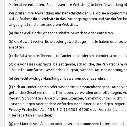
Materialien enthalten. Sie müssen Ihre Website(s) in Ihrer Anwendung ide
Wir prüfen Ihre Anwendung und benachrichtigen Sie, ob sie angenommen
auf Aufnahme Ihrer Website in das Partnerprogramm und Sie dürfen kei
Ungeeignet sind unter anderem Websites:
(a) die sexuelle oder obszöne Inhalte bewerben oder enthalten;
(b) die Gewalt verherrlichen oder gewalttätige Inhalte haben oder pot
anstiften,;
(c) die falsche, irreführende, diffamierende oder verleumderische Inha
(d) die von Hass geprägte, belästigende, schädliche, die Privatsphäre v
Herkunft, Hautfarbe, Geschlecht, Religion, Nationalität, Behinderung, 
(e) die rechtswidrige Handlungen bewerben oder ausführen;
(f) sich an Kinder richten oder wissentlich personenbezogene Daten vo
geltenden Gesetzen definiert) erheben, verwenden oder offenlegen, Vo
Regeln, Vorschriften, Anordnungen, Lizenzen, Genehmigungen, Richtlini
Entscheidungen oder andere Anforderungen einer zuständigen Regierung
Privacy Protection Act (15 U.S.C. §§ 6501-6506) oder Vorschriften, di
Internet erlassen wurden);
(g) die Marken von Amazon oder unseren verbundenen Unternehmen b