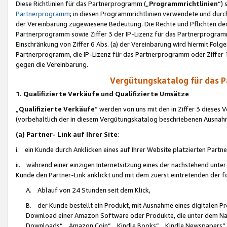
Diese Richtlinien für das Partnerprogramm („
Programmrichtlinien
“)
Partnerprogramm
; in diesen Programmrichtlinien verwendete und durch
der Vereinbarung zugewiesene Bedeutung. Die Rechte und Pflichten de
Partnerprogramm sowie Ziffer 3 der IP-Lizenz für das Partnerprogram
Einschränkung von Ziffer 6 Abs. (a) der Vereinbarung wird hiermit Fol
Partnerprogramm, die IP-Lizenz für das Partnerprogramm oder Ziffer 1
gegen die Vereinbarung.
Vergütungskatalog für das 
1. Qualifizierte Verkäufe und Qualifizierte Umsätze
„
Qualifizierte Verkäufe
“ werden von uns mit den in Ziffer 3 diese
(vorbehaltlich der in diesem Vergütungskatalog beschriebenen Ausnah
(a) Partner- Link auf Ihrer Site
:
i. ein Kunde durch Anklicken eines auf Ihrer Website platzierten Part
ii. während einer einzigen Internetsitzung eines der nachstehend unter (i)
Kunde den Partner-Link anklickt und mit dem zuerst eintretenden der f
A. Ablauf von 24 Stunden seit dem Klick,
B. der Kunde bestellt ein Produkt, mit Ausnahme eines digitalen P
Download einer Amazon Software oder Produkte, die unter dem N
Downloads“, „Amazon Coin“, „Kindle Books“, „Kindle Newspapers“, „