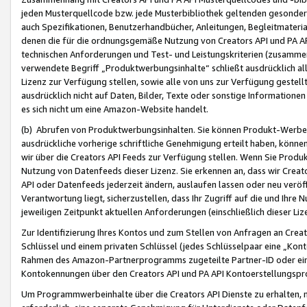
jeden Musterquellcode bzw. jede Musterbibliothek geltenden gesonder
auch Spezifikationen, Benutzerhandbücher, Anleitungen, Begleitmaterial
denen die für die ordnungsgemäße Nutzung von Creators API und PA A
technischen Anforderungen und Test- und Leistungskriterien (zusammen
verwendete Begriff „Produktwerbungsinhalte“ schließt ausdrücklich al
Lizenz zur Verfügung stellen, sowie alle von uns zur Verfügung gestel
ausdrücklich nicht auf Daten, Bilder, Texte oder sonstige Informatione
es sich nicht um eine Amazon-Website handelt.
(b) Abrufen von Produktwerbungsinhalten. Sie können Produkt-Werbein
ausdrückliche vorherige schriftliche Genehmigung erteilt haben, könn
wir über die Creators API Feeds zur Verfügung stellen. Wenn Sie Produk
Nutzung von Datenfeeds dieser Lizenz. Sie erkennen an, dass wir Creat
API oder Datenfeeds jederzeit ändern, auslaufen lassen oder neu veröffe
Verantwortung liegt, sicherzustellen, dass Ihr Zugriff auf die und Ihr
jeweiligen Zeitpunkt aktuellen Anforderungen (einschließlich dieser Liz
Zur Identifizierung Ihres Kontos und zum Stellen von Anfragen an Crea
Schlüssel und einem privaten Schlüssel (jedes Schlüsselpaar eine „Kon
Rahmen des Amazon-Partnerprogramms zugeteilte Partner-ID oder ein
Kontokennungen über den Creators API und PA API Kontoerstellungspro
Um Programmwerbeinhalte über die Creators API Dienste zu erhalten, m