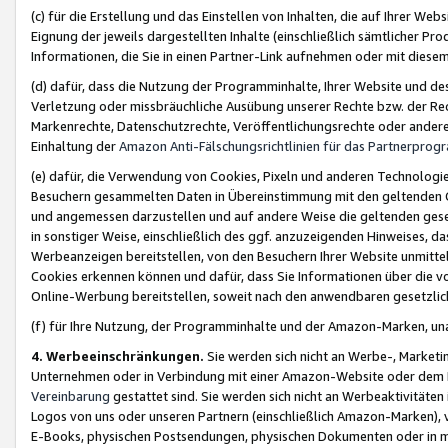
(c) für die Erstellung und das Einstellen von Inhalten, die auf Ihrer We
Eignung der jeweils dargestellten Inhalte (einschließlich sämtlicher 
Informationen, die Sie in einen Partner-Link aufnehmen oder mit diese
(d) dafür, dass die Nutzung der Programminhalte, Ihrer Website und des 
Verletzung oder missbräuchliche Ausübung unserer Rechte bzw. der Recht
Markenrechte, Datenschutzrechte, Veröffentlichungsrechte oder anderer
Einhaltung der
Amazon Anti-Fälschungsrichtlinien für das Partnerpro
(e) dafür, die Verwendung von Cookies, Pixeln und anderen Technologien
Besuchern gesammelten Daten in Übereinstimmung mit den geltenden Ge
und angemessen darzustellen und auf andere Weise die geltenden geset
in sonstiger Weise, einschließlich des ggf. anzuzeigenden Hinweises, d
Werbeanzeigen bereitstellen, von den Besuchern Ihrer Website unmitte
Cookies erkennen können und dafür, dass Sie Informationen über die v
Online-Werbung bereitstellen, soweit nach den anwendbaren gesetzlic
(f) für Ihre Nutzung, der Programminhalte und der Amazon-Marken, u
4. Werbeeinschränkungen.
Sie werden sich nicht an Werbe-, Market
Unternehmen oder in Verbindung mit einer Amazon-Website oder dem Pa
Vereinbarung
gestattet sind. Sie werden sich nicht an Werbeaktivitäten
Logos von uns oder unseren Partnern (einschließlich Amazon-Marken), 
E-Books, physischen Postsendungen, physischen Dokumenten oder in 