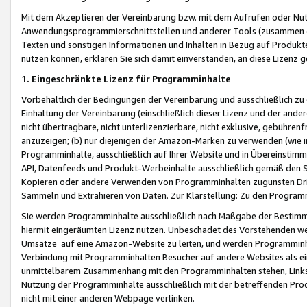
Mit dem Akzeptieren der Vereinbarung bzw. mit dem Aufrufen oder Nutz
Anwendungsprogrammierschnittstellen und anderer Tools (zusammen die
Texten und sonstigen Informationen und Inhalten in Bezug auf Produkte
nutzen können, erklären Sie sich damit einverstanden, an diese Lizenz 
1. Eingeschränkte Lizenz für Programminhalte
Vorbehaltlich der Bedingungen der Vereinbarung und ausschließlich z
Einhaltung der Vereinbarung (einschließlich dieser Lizenz und der ande
nicht übertragbare, nicht unterlizenzierbare, nicht exklusive, gebühren
anzuzeigen; (b) nur diejenigen der Amazon-Marken zu verwenden (wie in 
Programminhalte, ausschließlich auf Ihrer Website und in Übereinstimmu
API, Datenfeeds und Produkt-Werbeinhalte ausschließlich gemäß den Spe
Kopieren oder andere Verwenden von Programminhalten zugunsten Dri
Sammeln und Extrahieren von Daten. Zur Klarstellung: Zu den Program
Sie werden Programminhalte ausschließlich nach Maßgabe der Besti
hiermit eingeräumten Lizenz nutzen. Unbeschadet des Vorstehenden we
Umsätze auf eine Amazon-Website zu leiten, und werden Programminhal
Verbindung mit Programminhalten Besucher auf andere Websites als ein
unmittelbarem Zusammenhang mit den Programminhalten stehen, Links z
Nutzung der Programminhalte ausschließlich mit der betreffenden Pr
nicht mit einer anderen Webpage verlinken.