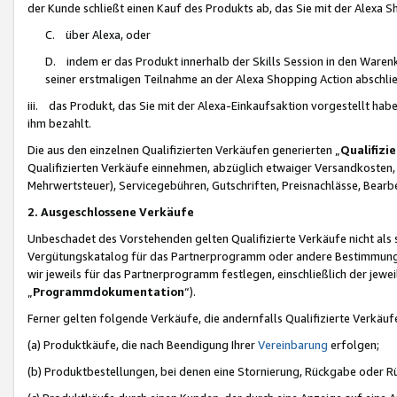
der Kunde schließt einen Kauf des Produkts ab, das Sie mit der Alexa 
C. über Alexa, oder
D. indem er das Produkt innerhalb der Skills Session in den Waren
seiner erstmaligen Teilnahme an der Alexa Shopping Action abschlie
iii. das Produkt, das Sie mit der Alexa-Einkaufsaktion vorgestellt ha
ihm bezahlt.
Die aus den einzelnen Qualifizierten Verkäufen generierten „
Qualifizi
Qualifizierten Verkäufe einnehmen, abzüglich etwaiger Versandkosten
Mehrwertsteuer), Servicegebühren, Gutschriften, Preisnachlässe, Bear
2. Ausgeschlossene Verkäufe
Unbeschadet des Vorstehenden gelten Qualifizierte Verkäufe nicht als
Vergütungskatalog für das Partnerprogramm oder andere Bestimmungen,
wir jeweils für das Partnerprogramm festlegen, einschließlich der jewe
„
Programmdokumentation
“).
Ferner gelten folgende Verkäufe, die andernfalls Qualifizierte Verkä
(a) Produktkäufe, die nach Beendigung Ihrer
Vereinbarung
erfolgen;
(b) Produktbestellungen, bei denen eine Stornierung, Rückgabe oder R