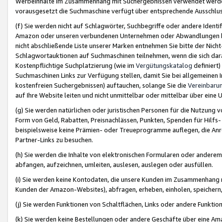
Werbeinhalte im Zusammenhang mit Suchergebnissen verwendet werden,
vorausgesetzt die Suchmaschine verfügt über entsprechende Ausschlu
(f) Sie werden nicht auf Schlagwörter, Suchbegriffe oder andere Ident
Amazon oder unseren verbundenen Unternehmen oder Abwandlungen bzw
nicht abschließende Liste unserer Marken entnehmen Sie bitte der Nich
Schlagwortauktionen auf Suchmaschinen teilnehmen, wenn die sich da
Kostenpflichtige Suchplatzierung (wie im
Vergütungskatalog
definiert
Suchmaschinen Links zur Verfügung stellen, damit Sie bei allgemeinen I
kostenfreien Suchergebnissen) auftauchen, solange Sie die
Vereinbaru
auf Ihre Website leiten und nicht unmittelbar oder mittelbar über eine
(g) Sie werden natürlichen oder juristischen Personen für die Nutzung 
Form von Geld, Rabatten, Preisnachlässen, Punkten, Spenden für Hilfs
beispielsweise keine Prämien- oder Treueprogramme auflegen, die Anrei
Partner-Links zu besuchen.
(h) Sie werden die Inhalte von elektronischen Formularen oder anderem M
abfangen, aufzeichnen, umleiten, auslesen, auslegen oder ausfüllen.
(i) Sie werden keine Kontodaten, die unsere Kunden im Zusammenhang 
Kunden der Amazon-Websites), abfragen, erheben, einholen, speichern,
(j) Sie werden Funktionen von Schaltflächen, Links oder andere Funkti
(k) Sie werden keine Bestellungen oder andere Geschäfte über eine Ama