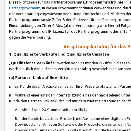
Diese Richtlinien für das Partnerprogramm („
Programmrichtlinien
“)
Partnerprogramm
; in diesen Programmrichtlinien verwendete und durch
der Vereinbarung zugewiesene Bedeutung. Die Rechte und Pflichten de
Partnerprogramm sowie Ziffer 3 der IP-Lizenz für das Partnerprogram
Einschränkung von Ziffer 6 Abs. (a) der Vereinbarung wird hiermit Fol
Partnerprogramm, die IP-Lizenz für das Partnerprogramm oder Ziffer 1
gegen die Vereinbarung.
Vergütungskatalog für das 
1. Qualifizierte Verkäufe und Qualifizierte Umsätze
„
Qualifizierte Verkäufe
“ werden von uns mit den in Ziffer 3 diese
(vorbehaltlich der in diesem Vergütungskatalog beschriebenen Ausnah
(a) Partner- Link auf Ihrer Site
:
i. ein Kunde durch Anklicken eines auf Ihrer Website platzierten Part
ii. während einer einzigen Internetsitzung eines der nachstehend unter (i)
Kunde den Partner-Link anklickt und mit dem zuerst eintretenden der f
A. Ablauf von 24 Stunden seit dem Klick,
B. der Kunde bestellt ein Produkt, mit Ausnahme eines digitalen P
Download einer Amazon Software oder Produkte, die unter dem N
Downloads“, „Amazon Coin“, „Kindle Books“, „Kindle Newspapers“, „