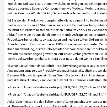
enthaltene Software zurückzuentwickeln, zu zerlegen, zu dekompilier
andere zugrunde liegende Komponenten (wie Modelle, Modellparameter
mit der Creators API, der PA API, Datenfeeds oder in den Produkt Werb
(h) Sie werden Produktwerbungsinhalte, die aus einem Bild bestehen, ni
Zeitraum von bis zu 24 Stunden einen Link auf Produktwerbungsinhalte
die nicht aus Bildern bestehen, für einen Zeitraum von bis zu 24 Stund
Ablauf dieses Zeitraums durch entsprechende Anfrage an die Creators 
Produktwerbungsinhalte aktualisieren und neu darstellen. Sofern wir Ih
Standardidentifikationsnummern (ASINs) für einen unbestimmten Zeitra
Kundenanwendung, dürfen unbeschadet des Vorstehenden Produktwerbu
Zwischenspeicher abgelegt werden. Auf unser Verlangen werden Sie un
die Produktwerbungsinhalte enthält oder nutzt, damit wir Ihre Einhalt
(i) Wenn Sie seltener als stündlich Produktwerbungsinhalte aus Datenfe
Anwendung angezeigten Produktwerbungsinhalte aktualisieren, werden 
Datums-/Uhrzeitstempel einfügen. Wenn Sie jedoch die in Ihrer Anwe
und aktualisiert haben, kann der Datumsteil des Stempels entfallen. Dies
• Preis auf [Amazon-Website einfügen]: [EUR/GBP] 32,77 (Stand 07.01.
• Preis auf [Amazon-Website einfügen]: [EUR/GBP] 32,77 (Stand 14:11 
Außerdem müssen Sie den folgenden Haftungsausschluss entweder neb
ein Pop-up-Fenster, ein Pop-up-Skript oder ein sonstiges vergleichba