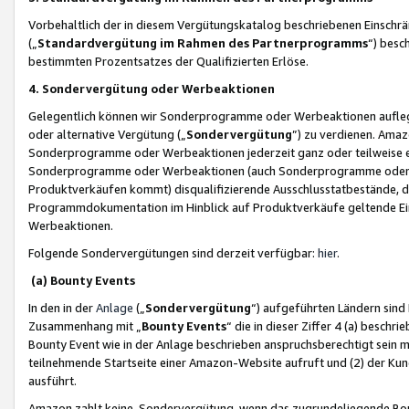
Vorbehaltlich der in diesem Vergütungskatalog beschriebenen Einschr
(„
Standardvergütung im Rahmen des Partnerprogramms
“) besc
bestimmten Prozentsatzes der Qualifizierten Erlöse.
4. Sondervergütung oder Werbeaktionen
Gelegentlich können wir Sonderprogramme oder Werbeaktionen auflegen,
oder alternative Vergütung („
Sondervergütung
”) zu verdienen. Amazo
Sonderprogramme oder Werbeaktionen jederzeit ganz oder teilweise einz
Sonderprogramme oder Werbeaktionen (auch Sonderprogramme oder We
Produktverkäufen kommt) disqualifizierende Ausschlusstatbestände, di
Programmdokumentation im Hinblick auf Produktverkäufe geltende E
Werbeaktionen.
Folgende Sondervergütungen sind derzeit verfügbar:
hier
.
(a) Bounty Events
In den in der
Anlage
(„
Sondervergütung
“) aufgeführten Ländern sind
Zusammenhang mit „
Bounty Events
“ die in dieser Ziffer 4 (a) besch
Bounty Event wie in der Anlage beschrieben anspruchsberechtigt sein mu
teilnehmende Startseite einer Amazon-Website aufruft und (2) der Kun
ausführt.
Amazon zahlt keine Sondervergütung, wenn das zugrundeliegende Boun