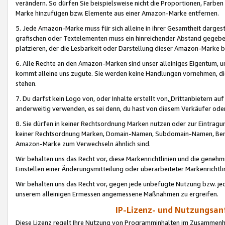
verändern. So dürfen Sie beispielsweise nicht die Proportionen, Farb
Marke hinzufügen bzw. Elemente aus einer Amazon-Marke entfernen.
5. Jede Amazon-Marke muss für sich alleine in ihrer Gesamtheit darge
grafischen oder Textelementen muss ein hinreichender Abstand gegebe
platzieren, der die Lesbarkeit oder Darstellung dieser Amazon-Marke b
6. Alle Rechte an den Amazon-Marken sind unser alleiniges Eigentum, 
kommt alleine uns zugute. Sie werden keine Handlungen vornehmen, 
stehen.
7. Du darfst kein Logo von, oder Inhalte erstellt von,
Drittanbietern au
anderweitig verwenden, es sei denn, du hast von diesem Verkäufer oder
8. Sie dürfen in keiner Rechtsordnung Marken nutzen oder zur Eintragu
keiner Rechtsordnung Marken, Domain-Namen, Subdomain-Namen, Benu
Amazon-Marke zum Verwechseln ähnlich sind.
Wir behalten uns das Recht vor, diese Markenrichtlinien und die gene
Einstellen einer Änderungsmitteilung oder überarbeiteter Markenricht
Wir behalten uns das Recht vor, gegen jede unbefugte Nutzung bzw. jede 
unserem alleinigen Ermessen angemessene Maßnahmen zu ergreifen.
IP-Lizenz- und Nutzungsan
Diese Lizenz regelt Ihre Nutzung von Programminhalten im Zusammen