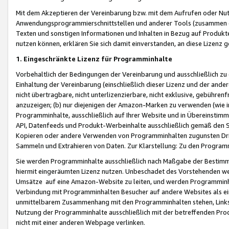
Mit dem Akzeptieren der Vereinbarung bzw. mit dem Aufrufen oder Nutz
Anwendungsprogrammierschnittstellen und anderer Tools (zusammen die
Texten und sonstigen Informationen und Inhalten in Bezug auf Produkte
nutzen können, erklären Sie sich damit einverstanden, an diese Lizenz 
1. Eingeschränkte Lizenz für Programminhalte
Vorbehaltlich der Bedingungen der Vereinbarung und ausschließlich z
Einhaltung der Vereinbarung (einschließlich dieser Lizenz und der ande
nicht übertragbare, nicht unterlizenzierbare, nicht exklusive, gebühren
anzuzeigen; (b) nur diejenigen der Amazon-Marken zu verwenden (wie in 
Programminhalte, ausschließlich auf Ihrer Website und in Übereinstimmu
API, Datenfeeds und Produkt-Werbeinhalte ausschließlich gemäß den Spe
Kopieren oder andere Verwenden von Programminhalten zugunsten Dri
Sammeln und Extrahieren von Daten. Zur Klarstellung: Zu den Program
Sie werden Programminhalte ausschließlich nach Maßgabe der Besti
hiermit eingeräumten Lizenz nutzen. Unbeschadet des Vorstehenden we
Umsätze auf eine Amazon-Website zu leiten, und werden Programminhal
Verbindung mit Programminhalten Besucher auf andere Websites als ein
unmittelbarem Zusammenhang mit den Programminhalten stehen, Links z
Nutzung der Programminhalte ausschließlich mit der betreffenden Pr
nicht mit einer anderen Webpage verlinken.