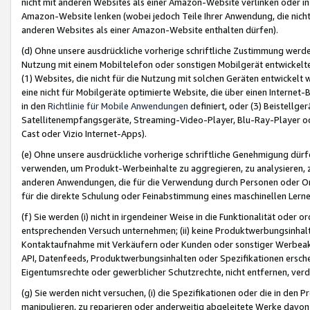
nicht mit anderen Websites als einer Amazon-Website verlinken oder i
Amazon-Website lenken (wobei jedoch Teile Ihrer Anwendung, die nich
anderen Websites als einer Amazon-Website enthalten dürfen).
(d) Ohne unsere ausdrückliche vorherige schriftliche Zustimmung werd
Nutzung mit einem Mobiltelefon oder sonstigen Mobilgerät entwickelt
(1) Websites, die nicht für die Nutzung mit solchen Geräten entwickelt
eine nicht für Mobilgeräte optimierte Website, die über einen Interne
in den
Richtlinie für Mobile Anwendungen
definiert, oder (3) Beistellge
Satellitenempfangsgeräte, Streaming-Video-Player, Blu-Ray-Player ode
Cast oder Vizio Internet-Apps).
(e) Ohne unsere ausdrückliche vorherige schriftliche Genehmigung dürfe
verwenden, um Produkt-Werbeinhalte zu aggregieren, zu analysieren, 
anderen Anwendungen, die für die Verwendung durch Personen oder Or
für die direkte Schulung oder Feinabstimmung eines maschinellen Lern
(f) Sie werden (i) nicht in irgendeiner Weise in die Funktionalität ode
entsprechenden Versuch unternehmen; (ii) keine Produktwerbungsinha
Kontaktaufnahme mit Verkäufern oder Kunden oder sonstiger Werbeaktiv
API, Datenfeeds, Produktwerbungsinhalten oder Spezifikationen erschei
Eigentumsrechte oder gewerblicher Schutzrechte, nicht entfernen, verd
(g) Sie werden nicht versuchen, (i) die Spezifikationen oder die in de
manipulieren, zu reparieren oder anderweitig abgeleitete Werke davon z