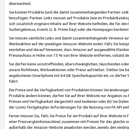
überwachen).
Sie können Produkte (und die damit zusammenhängenden Partner-Links)
hinzufügen. Partner-Links müssen auf Produkte (wie im Produktkatalog de
sich zusätzlich originäre Inhalte auf Ihrer Website befinden, die für 
Suchergebnisse, Events (z. B. Prime Day) oder die Homepages bestimmte
Sie müssen sämtliche Links und damit zusammenhängende Verweise auf z
Werbeaktion auf der jeweiligen Amazon-Website endet. Falls Sie beisp
einstellen und darauf hinweisen, dass Amazon auf ausgewählte Kleidun
Preisnachlass in Höhe von 15 % von Ihrer Website entfernen, sobald di
Sie dürfen keine unzutreffenden, überschwänglichen, täuschenden od
unsere Richtlinien, Werbeaktionen oder Preise aufstellen. Stellen Sie 
angebotenen Smartphone mit 64 GB Speicherkapazität ein, so dürfen S
führt.
Die Preise und die Verfügbarkeit von Produkten können Veränderungen 
Produkte ändern können, dürfen Sie auf Ihrer Website nur Angaben zu P
Preisen und Verfügbarkeit dargestellt sind bedienen oder (b) Sie Daten
der Lizenz festgelegten Anforderungen für die Nutzung von PA API einh
Ferner müssen Sie, falls Sie Preise für ein Produkt auf Ihrer Website in 
einer Preisvergleichsmaschine) zusammen mit Preisen für das gleiche o
außerhalb der Amazon-Website angeboten werden, jeweils den niedrigst