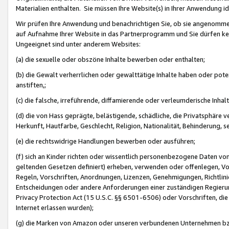
Materialien enthalten. Sie müssen Ihre Website(s) in Ihrer Anwendung ide
Wir prüfen Ihre Anwendung und benachrichtigen Sie, ob sie angenommen
auf Aufnahme Ihrer Website in das Partnerprogramm und Sie dürfen kei
Ungeeignet sind unter anderem Websites:
(a) die sexuelle oder obszöne Inhalte bewerben oder enthalten;
(b) die Gewalt verherrlichen oder gewalttätige Inhalte haben oder pot
anstiften,;
(c) die falsche, irreführende, diffamierende oder verleumderische Inha
(d) die von Hass geprägte, belästigende, schädliche, die Privatsphäre v
Herkunft, Hautfarbe, Geschlecht, Religion, Nationalität, Behinderung, 
(e) die rechtswidrige Handlungen bewerben oder ausführen;
(f) sich an Kinder richten oder wissentlich personenbezogene Daten vo
geltenden Gesetzen definiert) erheben, verwenden oder offenlegen, Vo
Regeln, Vorschriften, Anordnungen, Lizenzen, Genehmigungen, Richtlini
Entscheidungen oder andere Anforderungen einer zuständigen Regierung
Privacy Protection Act (15 U.S.C. §§ 6501-6506) oder Vorschriften, di
Internet erlassen wurden);
(g) die Marken von Amazon oder unseren verbundenen Unternehmen b