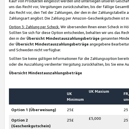
Kauf von Produkten eingelöst werden und unterliegen unseren Geschäf
uns das Recht vor, Vergütungen zurückzuhalten, bis der fällige Gesamt
das Recht vor, den Teil der Zahlungen, der den in der Zahlungstabelle 
Zahlungsart angibst. Die Zahlung per Amazon-Geschenkgutschein ist in
Option 3: Zahlung per Scheck.
Wir übersenden Ihnen einen Scheck in Höh
Sollten Sie sich für diese Option entscheiden, behalten wir uns das Rec
den in der
Übersicht Mindestauszahlungsbeträge
genannten Mindest
der
Übersicht Mindestauszahlungsbeträge
angegebene Bearbeitung
und Schweden nicht verfügbar.
Sollten Sie keine gültigen Informationen für die Zahlungsoption bereit
oder die Auszahlung verdienter Vergütung zurückhalten, bis Sie eine A
Übersicht Mindestauszahlungsbeträge
UK Maxium
UK
FR,
Minimum
un
Option 1 (Überweisung)
25£
25
£5,000
Option 2
25£
25
(Geschenkgutschein)