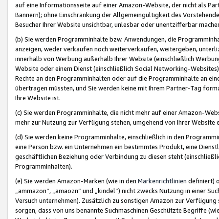
auf eine Informationsseite auf einer Amazon-Website, der nicht als Part
Bannern); ohne Einschränkung der Allgemeingültigkeit des Vorstehende
Besucher Ihrer Website unsichtbar, unlesbar oder unentzifferbar mache
(b) Sie werden Programminhalte bzw. Anwendungen, die Programminhalt
anzeigen, weder verkaufen noch weiterverkaufen, weitergeben, unterli
innerhalb von Werbung außerhalb Ihrer Website (einschließlich Werbun
Website oder einem Dienst (einschließlich Social Networking-Website
Rechte an den Programminhalten oder auf die Programminhalte an eine a
übertragen müssten, und Sie werden keine mit Ihrem Partner-Tag formati
Ihre Website ist.
(c) Sie werden Programminhalte, die nicht mehr auf einer Amazon-Websit
mehr zur Nutzung zur Verfügung stehen, umgehend von Ihrer Website e
(d) Sie werden keine Programminhalte, einschließlich in den Programmin
eine Person bzw. ein Unternehmen ein bestimmtes Produkt, eine Dienstle
geschäftlichen Beziehung oder Verbindung zu diesen steht (einschließli
Programminhalten).
(e) Sie werden Amazon-Marken (wie in den
Markenrichtlinien
definiert) 
„ammazon“, „amaozn“ und „kindel“) nicht zwecks Nutzung in einer Suc
Versuch unternehmen). Zusätzlich zu sonstigen Amazon zur Verfügung 
sorgen, dass von uns benannte Suchmaschinen Geschützte Begriffe (wie 