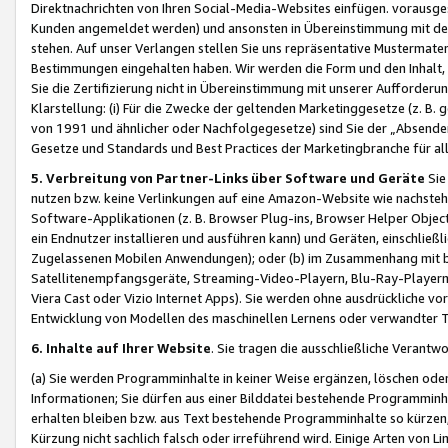
Direktnachrichten von Ihren Social-Media-Websites einfügen. vorausg
Kunden angemeldet werden) und ansonsten in Übereinstimmung mit der
stehen. Auf unser Verlangen stellen Sie uns repräsentative Mustermater
Bestimmungen eingehalten haben. Wir werden die Form und den Inhalt, di
Sie die Zertifizierung nicht in Übereinstimmung mit unserer Aufforderu
Klarstellung: (i) Für die Zwecke der geltenden Marketinggesetze (z. 
von 1991 und ähnlicher oder Nachfolgegesetze) sind Sie der „Absender“ j
Gesetze und Standards und Best Practices der Marketingbranche für 
5. Verbreitung von Partner-Links über Software und Geräte
Sie
nutzen bzw. keine Verlinkungen auf eine Amazon-Website wie nachsteh
Software-Applikationen (z. B. Browser Plug-ins, Browser Helper Objec
ein Endnutzer installieren und ausführen kann) und Geräten, einschlie
Zugelassenen Mobilen Anwendungen); oder (b) im Zusammenhang mit bzw.
Satellitenempfangsgeräte, Streaming-Video-Playern, Blu-Ray-Playern 
Viera Cast oder Vizio Internet Apps). Sie werden ohne ausdrückliche v
Entwicklung von Modellen des maschinellen Lernens oder verwandter 
6. Inhalte auf Ihrer Website
. Sie tragen die ausschließliche Verantwo
(a) Sie werden Programminhalte in keiner Weise ergänzen, löschen oder
Informationen; Sie dürfen aus einer Bilddatei bestehende Programminhal
erhalten bleiben bzw. aus Text bestehende Programminhalte so kürzen, 
Kürzung nicht sachlich falsch oder irreführend wird. Einige Arten von L