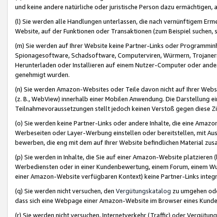
und keine andere natürliche oder juristische Person dazu ermächtigen, a
(l) Sie werden alle Handlungen unterlassen, die nach vernünftigem Erme
Website, auf der Funktionen oder Transaktionen (zum Beispiel suchen, s
(m) Sie werden auf Ihrer Website keine Partner-Links oder Programmin
Spionagesoftware, Schadsoftware, Computerviren, Würmern, Trojaner
Herunterladen oder Installieren auf einem Nutzer-Computer oder ande
genehmigt wurden.
(n) Sie werden Amazon-Websites oder Teile davon nicht auf Ihrer Websi
(z. B., WebView) innerhalb einer Mobilen Anwendung. Die Darstellung ein
Teilnahmevoraussetzungen stellt jedoch keinen Verstoß gegen diese Zif
(o) Sie werden keine Partner-Links oder andere Inhalte, die eine Am
Werbeseiten oder Layer-Werbung einstellen oder bereitstellen, mit Au
bewerben, die eng mit dem auf Ihrer Website befindlichen Material z
(p) Sie werden in Inhalte, die Sie auf einer Amazon-Website platzier
Werbediensten oder in einer Kundenbewertung, einem Forum, einem Wun
einer Amazon-Website verfügbaren Kontext) keine Partner-Links integr
(q) Sie werden nicht versuchen, den
Vergütungskatalog
zu umgehen oder
dass sich eine Webpage einer Amazon-Website im Browser eines Kunden 
(r) Sie werden nicht versuchen, Internetverkehr (Traffic) oder Vergü