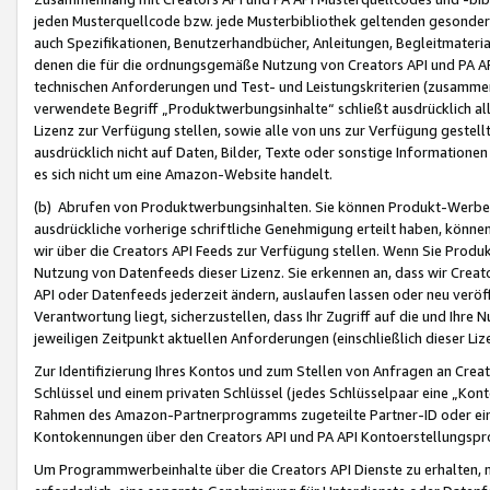
jeden Musterquellcode bzw. jede Musterbibliothek geltenden gesonder
auch Spezifikationen, Benutzerhandbücher, Anleitungen, Begleitmaterial
denen die für die ordnungsgemäße Nutzung von Creators API und PA A
technischen Anforderungen und Test- und Leistungskriterien (zusammen
verwendete Begriff „Produktwerbungsinhalte“ schließt ausdrücklich al
Lizenz zur Verfügung stellen, sowie alle von uns zur Verfügung gestel
ausdrücklich nicht auf Daten, Bilder, Texte oder sonstige Informatione
es sich nicht um eine Amazon-Website handelt.
(b) Abrufen von Produktwerbungsinhalten. Sie können Produkt-Werbein
ausdrückliche vorherige schriftliche Genehmigung erteilt haben, könn
wir über die Creators API Feeds zur Verfügung stellen. Wenn Sie Produk
Nutzung von Datenfeeds dieser Lizenz. Sie erkennen an, dass wir Creat
API oder Datenfeeds jederzeit ändern, auslaufen lassen oder neu veröffe
Verantwortung liegt, sicherzustellen, dass Ihr Zugriff auf die und Ihr
jeweiligen Zeitpunkt aktuellen Anforderungen (einschließlich dieser Liz
Zur Identifizierung Ihres Kontos und zum Stellen von Anfragen an Crea
Schlüssel und einem privaten Schlüssel (jedes Schlüsselpaar eine „Kon
Rahmen des Amazon-Partnerprogramms zugeteilte Partner-ID oder ein
Kontokennungen über den Creators API und PA API Kontoerstellungspro
Um Programmwerbeinhalte über die Creators API Dienste zu erhalten, m