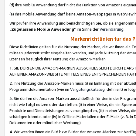
(d) Ihre Mobile Anwendung darf nicht die Funktion von Amazons eige
(e) Ihre Mobile Anwendung darf keine Amazon-Webpages in WebView 
Wir prüfen Ihre Anwendung und benachrichtigen Sie, ob sie angenomm
„
Zugelassene Mobile Anwendung
“ im Sinne der
Vereinbarung
.
Markenrichtlinien für das 
Diese Richtlinien gelten für die Nutzung der Marken, die wir Ihnen als 
müssen jederzeit strikt eingehalten werden, und jede Nutzung der Ama
Lizenzen bezüglich Ihrer Nutzung der Amazon-Marken.
1. SIE DÜRFEN DIE AMAZON-MARKEN AUSSCHLIESSLICH DURCH DARS
AUF EINER AMAZON-WEBSITE MITTELS EINES ENTSPRECHENDEN PART
2. Ihre Nutzung der Amazon-Marken muss (i) im Einklang mit der aktuells
Programmdokumentation (wie im
Vergütungskatalog
definiert) erfolg
3. Sie dürfen die Amazon-Marken ausschließlich für den in der Progr
nicht wie folgt nutzen oder darstellen: (i) in einer Weise, die ein Spo
Produkte und Dienstleistungen zu verunglimpfen, (iii) in einer Weise
schädigen könnte, oder (iv) in Offline-Materialien oder E-Mails (z. B.
Dokumenten oder mündlicher Werbung).
4. Wir werden Ihnen ein Bild bzw. Bilder der Amazon-Marken zur Verfüg