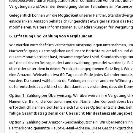
(beispielsweise durch Manipulation oder Kombination von Attributions-
Vergütungen und/oder der Beendigung deiner Teilnahme am Partnerp
Gelegentlich können wir die Möglichkeit unserer Partner, Standardv
einschränken. Amazon behält sich (ungeachtet etwaiger Fristen) das Re
modifizieren. Weitere Informationen zu Einschränkungen für Vergütung
6. Erfassung und Zahlung von Vergütungen
Wir werden wirtschaftlich vertretbare Anstrengungen unternehmen, um 
Nachverfolgung zu ermöglichen und unsere Berichte zu erstellen und di
diesem Monat verdient hast, zusammengefasst sind. Standardvergütung
auf den nächsten Betrag in der Landeswährung gerundet werden (z. B. C
über oder unter dem in deiner Preiskarte angegebenen Satz liegt. Wir
eine Amazon-Webseite etwa 60 Tage nach Ende jedes Kalendermonats, i
wurden. Du kannst wählen, ob du Zahlungen in einer anderen Währung
dafür entscheidest, erklärst du dich damit einverstanden, dass die K
Option 1: Zahlung per Überweisung.
Wir überweisen Ihre Vergütung dir
Namen der Bank, die Kontonummer, den Namen des Kontoinhabers bzw. a
erforderlich) nennen. Sollten Sie sich für diese Option entscheiden, be
fällige Gesamtbetrag den in der
Übersicht Mindestauszahlungsbet
Option 2: Zahlung per Amazon-Geschenkgutschein.
Wir übersenden Ihne
Partnerkonto genannte Haupt-E-Mail-Adresse. Diese Geschenkgutschei