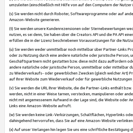
umzuleiten (einschließlich mit Hilfe von auf den Computern der Nutzer i
(s) Sie werden nicht durch Roboter, Softwareprogramme oder auf andere
Amazon-Website generieren.
(t) Sie werden unsere Kundenrezensionen oder Sternebewertungen wed
nutzen, es sei denn, Sie haben über die Creators API und die PA API e
erfüllen die in der Lizenz beschriebenen Voraussetzungen für die Nutzu
(u) Sie werden weder unmittelbar noch mittelbar über Partner-Links P
oder zu Nutzung durch eine andere natürliche oder juristische Person,
Geschäftspartnern nicht gestatten bzw. diese nicht dazu auffordern od
andere natürliche oder juristische Person, unmittelbar oder mittelbar
zu Wiederverkaufs- oder gewerblichen Zwecken (gleich welcher Art) 
auf Ihrer Website zum Wiederverkauf oder für gewerbliche Nutzungen 
(v) Sie werden die URL Ihrer Website, die die Partner-Links enthält b
werden, nicht in einer Weise tarnen, verstecken, manipulieren oder and
nicht mit angemessenem Aufwand in der Lage sind, die Website oder A
Links eine Amazon-Website aufruft.
(w) Sie werden keine Link-Verkürzungen, Schaltflächen, Hyperlinks ode
dahingehend hervorrufen, dass Sie auf eine Amazon-Website verlinken
(x) Auf unser Verlangen hin legen Sie uns eine schriftliche Bestätigung