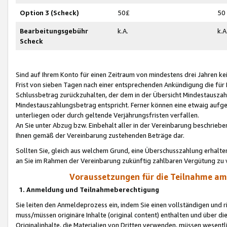
Option 3 (Scheck)
50£
50
Bearbeitungsgebühr
k.A.
k.A
Scheck
Sind auf Ihrem Konto für einen Zeitraum von mindestens drei Jahren kein
Frist von sieben Tagen nach einer entsprechenden Ankündigung die für
Schlussbetrag zurückzuhalten, der dem in der Übersicht Mindestausz
Mindestauszahlungsbetrag entspricht. Ferner können eine etwaig aufg
unterliegen oder durch geltende Verjährungsfristen verfallen.
An Sie unter Abzug bzw. Einbehalt aller in der Vereinbarung beschrieb
Ihnen gemäß der Vereinbarung zustehenden Beträge dar.
Sollten Sie, gleich aus welchem Grund, eine Überschusszahlung erhalte
an Sie im Rahmen der Vereinbarung zukünftig zahlbaren Vergütung zu 
Voraussetzungen für die Teilnahme a
1. Anmeldung und Teilnahmeberechtigung
Sie leiten den Anmeldeprozess ein, indem Sie einen vollständigen und 
muss/müssen originäre Inhalte (original content) enthalten und über d
Originalinhalte, die Materialien von Dritten verwenden, müssen wese