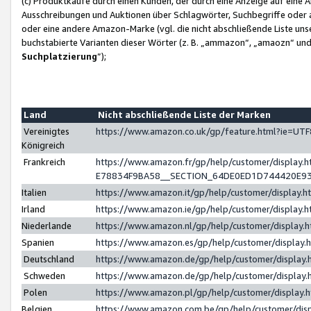
(c) Produktkäufe durch einen Kunden, der durch eine Anzeige auf eine 
Ausschreibungen und Auktionen über Schlagwörter, Suchbegriffe oder 
oder eine andere Amazon-Marke (vgl. die nicht abschließende Liste un
buchstabierte Varianten dieser Wörter (z. B. „ammazon“, „amaozn“ und „
Suchplatzierung
”);
Land
Nicht abschließende Liste der Marken
Vereinigtes
https://www.amazon.co.uk/gp/feature.html?ie=U
Königreich
Frankreich
https://www.amazon.fr/gp/help/customer/displa
E78834F9BA58__SECTION_64DE0ED1D744420E9
Italien
https://www.amazon.it/gp/help/customer/display
Irland
https://www.amazon.ie/gp/help/customer/displa
Niederlande
https://www.amazon.nl/gp/help/customer/display
Spanien
https://www.amazon.es/gp/help/customer/display
Deutschland
https://www.amazon.de/gp/help/customer/displa
Schweden
https://www.amazon.de/gp/help/customer/displa
Polen
https://www.amazon.pl/gp/help/customer/display
Belgien
https://www.amazon.com.be/gp/help/customer/d