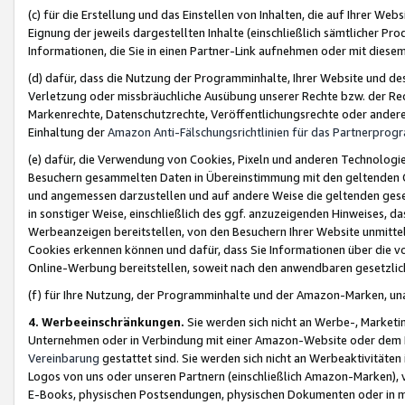
(c) für die Erstellung und das Einstellen von Inhalten, die auf Ihrer We
Eignung der jeweils dargestellten Inhalte (einschließlich sämtlicher 
Informationen, die Sie in einen Partner-Link aufnehmen oder mit diese
(d) dafür, dass die Nutzung der Programminhalte, Ihrer Website und des 
Verletzung oder missbräuchliche Ausübung unserer Rechte bzw. der Recht
Markenrechte, Datenschutzrechte, Veröffentlichungsrechte oder anderer
Einhaltung der
Amazon Anti-Fälschungsrichtlinien für das Partnerpro
(e) dafür, die Verwendung von Cookies, Pixeln und anderen Technologien
Besuchern gesammelten Daten in Übereinstimmung mit den geltenden Ge
und angemessen darzustellen und auf andere Weise die geltenden geset
in sonstiger Weise, einschließlich des ggf. anzuzeigenden Hinweises, d
Werbeanzeigen bereitstellen, von den Besuchern Ihrer Website unmitte
Cookies erkennen können und dafür, dass Sie Informationen über die v
Online-Werbung bereitstellen, soweit nach den anwendbaren gesetzlic
(f) für Ihre Nutzung, der Programminhalte und der Amazon-Marken, u
4. Werbeeinschränkungen.
Sie werden sich nicht an Werbe-, Market
Unternehmen oder in Verbindung mit einer Amazon-Website oder dem Pa
Vereinbarung
gestattet sind. Sie werden sich nicht an Werbeaktivitäten
Logos von uns oder unseren Partnern (einschließlich Amazon-Marken), 
E-Books, physischen Postsendungen, physischen Dokumenten oder in 