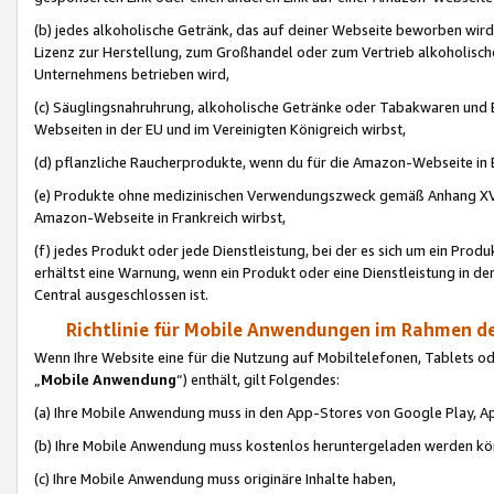
(b) jedes alkoholische Getränk, das auf deiner Webseite beworben wird
Lizenz zur Herstellung, zum Großhandel oder zum Vertrieb alkoholisch
Unternehmens betrieben wird,
(c) Säuglingsnahruhrung, alkoholische Getränke oder Tabakwaren und E
Webseiten in der EU und im Vereinigten Königreich wirbst,
(d) pflanzliche Raucherprodukte, wenn du für die Amazon-Webseite in B
(e) Produkte ohne medizinischen Verwendungszweck gemäß Anhang XVI 
Amazon-Webseite in Frankreich wirbst,
(f) jedes Produkt oder jede Dienstleistung, bei der es sich um ein Prod
erhältst eine Warnung, wenn ein Produkt oder eine Dienstleistung in de
Central ausgeschlossen ist.
Richtlinie für Mobile Anwendungen im Rahmen de
Wenn Ihre Website eine für die Nutzung auf Mobiltelefonen, Tablets 
„
Mobile Anwendung
“) enthält, gilt Folgendes:
(a) Ihre Mobile Anwendung muss in den App-Stores von Google Play, A
(b) Ihre Mobile Anwendung muss kostenlos heruntergeladen werden könn
(c) Ihre Mobile Anwendung muss originäre Inhalte haben,