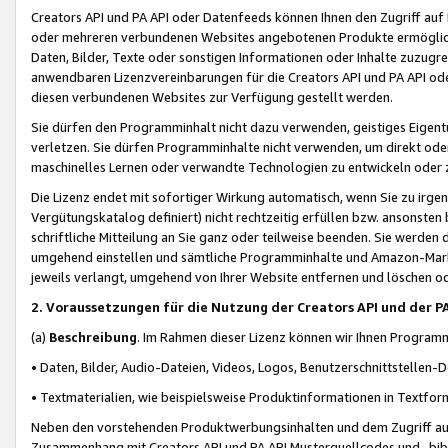
Creators API und PA API oder Datenfeeds können Ihnen den Zugriff auf D
oder mehreren verbundenen Websites angebotenen Produkte ermögliche
Daten, Bilder, Texte oder sonstigen Informationen oder Inhalte zuzugre
anwendbaren Lizenzvereinbarungen für die Creators API und PA API od
diesen verbundenen Websites zur Verfügung gestellt werden.
Sie dürfen den Programminhalt nicht dazu verwenden, geistiges Eigent
verletzen. Sie dürfen Programminhalte nicht verwenden, um direkt ode
maschinelles Lernen oder verwandte Technologien zu entwickeln oder zu
Die Lizenz endet mit sofortiger Wirkung automatisch, wenn Sie zu irg
Vergütungskatalog definiert) nicht rechtzeitig erfüllen bzw. ansonsten
schriftliche Mitteilung an Sie ganz oder teilweise beenden. Sie werden
umgehend einstellen und sämtliche Programminhalte und Amazon-Marke
jeweils verlangt, umgehend von Ihrer Website entfernen und löschen od
2. Voraussetzungen für die Nutzung der Creators API und der P
(a)
Beschreibung
. Im Rahmen dieser Lizenz können wir Ihnen Programmi
• Daten, Bilder, Audio-Dateien, Videos, Logos, Benutzerschnittstellen-
• Textmaterialien, wie beispielsweise Produktinformationen in Textfor
Neben den vorstehenden Produktwerbungsinhalten und dem Zugriff auf 
Zusammenhang mit Creators API und PA API Musterquellcodes und -bibli