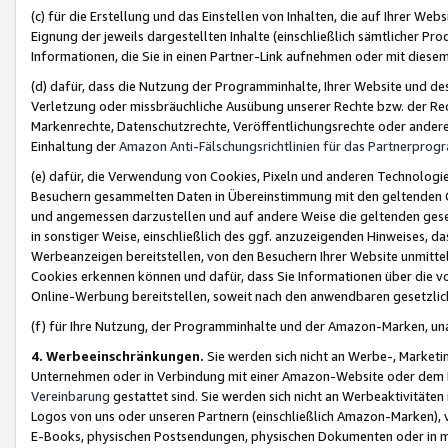
(c) für die Erstellung und das Einstellen von Inhalten, die auf Ihrer We
Eignung der jeweils dargestellten Inhalte (einschließlich sämtlicher 
Informationen, die Sie in einen Partner-Link aufnehmen oder mit diese
(d) dafür, dass die Nutzung der Programminhalte, Ihrer Website und des 
Verletzung oder missbräuchliche Ausübung unserer Rechte bzw. der Recht
Markenrechte, Datenschutzrechte, Veröffentlichungsrechte oder anderer
Einhaltung der
Amazon Anti-Fälschungsrichtlinien für das Partnerpro
(e) dafür, die Verwendung von Cookies, Pixeln und anderen Technologien
Besuchern gesammelten Daten in Übereinstimmung mit den geltenden Ge
und angemessen darzustellen und auf andere Weise die geltenden geset
in sonstiger Weise, einschließlich des ggf. anzuzeigenden Hinweises, d
Werbeanzeigen bereitstellen, von den Besuchern Ihrer Website unmitte
Cookies erkennen können und dafür, dass Sie Informationen über die v
Online-Werbung bereitstellen, soweit nach den anwendbaren gesetzlic
(f) für Ihre Nutzung, der Programminhalte und der Amazon-Marken, u
4. Werbeeinschränkungen.
Sie werden sich nicht an Werbe-, Market
Unternehmen oder in Verbindung mit einer Amazon-Website oder dem Pa
Vereinbarung
gestattet sind. Sie werden sich nicht an Werbeaktivitäten
Logos von uns oder unseren Partnern (einschließlich Amazon-Marken), 
E-Books, physischen Postsendungen, physischen Dokumenten oder in 