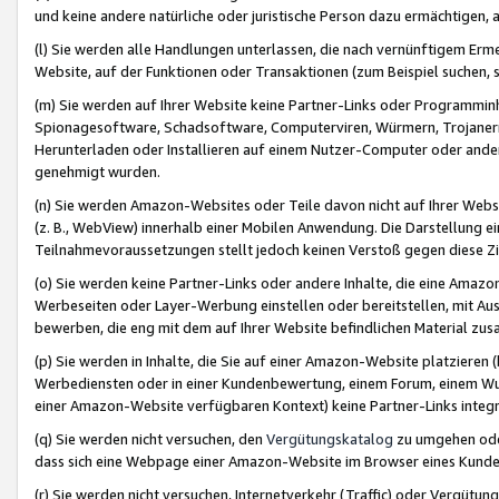
und keine andere natürliche oder juristische Person dazu ermächtigen, a
(l) Sie werden alle Handlungen unterlassen, die nach vernünftigem Erme
Website, auf der Funktionen oder Transaktionen (zum Beispiel suchen, s
(m) Sie werden auf Ihrer Website keine Partner-Links oder Programmin
Spionagesoftware, Schadsoftware, Computerviren, Würmern, Trojaner
Herunterladen oder Installieren auf einem Nutzer-Computer oder ande
genehmigt wurden.
(n) Sie werden Amazon-Websites oder Teile davon nicht auf Ihrer Websi
(z. B., WebView) innerhalb einer Mobilen Anwendung. Die Darstellung ein
Teilnahmevoraussetzungen stellt jedoch keinen Verstoß gegen diese Zif
(o) Sie werden keine Partner-Links oder andere Inhalte, die eine Am
Werbeseiten oder Layer-Werbung einstellen oder bereitstellen, mit Au
bewerben, die eng mit dem auf Ihrer Website befindlichen Material z
(p) Sie werden in Inhalte, die Sie auf einer Amazon-Website platzier
Werbediensten oder in einer Kundenbewertung, einem Forum, einem Wun
einer Amazon-Website verfügbaren Kontext) keine Partner-Links integr
(q) Sie werden nicht versuchen, den
Vergütungskatalog
zu umgehen oder
dass sich eine Webpage einer Amazon-Website im Browser eines Kunden 
(r) Sie werden nicht versuchen, Internetverkehr (Traffic) oder Vergü