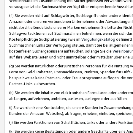
Werbeinhalte im Zusammenhang mit Suchergebnissen verwendet werden,
vorausgesetzt die Suchmaschine verfügt über entsprechende Ausschlu
(f) Sie werden nicht auf Schlagwörter, Suchbegriffe oder andere Ident
Amazon oder unseren verbundenen Unternehmen oder Abwandlungen bzw
nicht abschließende Liste unserer Marken entnehmen Sie bitte der Nich
Schlagwortauktionen auf Suchmaschinen teilnehmen, wenn die sich da
Kostenpflichtige Suchplatzierung (wie im
Vergütungskatalog
definiert
Suchmaschinen Links zur Verfügung stellen, damit Sie bei allgemeinen I
kostenfreien Suchergebnissen) auftauchen, solange Sie die
Vereinbaru
auf Ihre Website leiten und nicht unmittelbar oder mittelbar über eine
(g) Sie werden natürlichen oder juristischen Personen für die Nutzung 
Form von Geld, Rabatten, Preisnachlässen, Punkten, Spenden für Hilfs
beispielsweise keine Prämien- oder Treueprogramme auflegen, die Anrei
Partner-Links zu besuchen.
(h) Sie werden die Inhalte von elektronischen Formularen oder anderem M
abfangen, aufzeichnen, umleiten, auslesen, auslegen oder ausfüllen.
(i) Sie werden keine Kontodaten, die unsere Kunden im Zusammenhang 
Kunden der Amazon-Websites), abfragen, erheben, einholen, speichern,
(j) Sie werden Funktionen von Schaltflächen, Links oder andere Funkti
(k) Sie werden keine Bestellungen oder andere Geschäfte über eine Ama