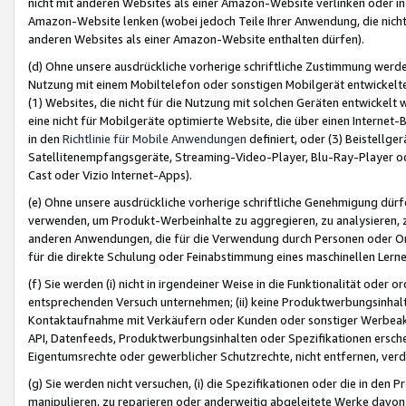
nicht mit anderen Websites als einer Amazon-Website verlinken oder i
Amazon-Website lenken (wobei jedoch Teile Ihrer Anwendung, die nich
anderen Websites als einer Amazon-Website enthalten dürfen).
(d) Ohne unsere ausdrückliche vorherige schriftliche Zustimmung werd
Nutzung mit einem Mobiltelefon oder sonstigen Mobilgerät entwickelt
(1) Websites, die nicht für die Nutzung mit solchen Geräten entwickelt
eine nicht für Mobilgeräte optimierte Website, die über einen Interne
in den
Richtlinie für Mobile Anwendungen
definiert, oder (3) Beistellge
Satellitenempfangsgeräte, Streaming-Video-Player, Blu-Ray-Player ode
Cast oder Vizio Internet-Apps).
(e) Ohne unsere ausdrückliche vorherige schriftliche Genehmigung dürfe
verwenden, um Produkt-Werbeinhalte zu aggregieren, zu analysieren, 
anderen Anwendungen, die für die Verwendung durch Personen oder Or
für die direkte Schulung oder Feinabstimmung eines maschinellen Lern
(f) Sie werden (i) nicht in irgendeiner Weise in die Funktionalität ode
entsprechenden Versuch unternehmen; (ii) keine Produktwerbungsinha
Kontaktaufnahme mit Verkäufern oder Kunden oder sonstiger Werbeaktiv
API, Datenfeeds, Produktwerbungsinhalten oder Spezifikationen erschei
Eigentumsrechte oder gewerblicher Schutzrechte, nicht entfernen, verd
(g) Sie werden nicht versuchen, (i) die Spezifikationen oder die in de
manipulieren, zu reparieren oder anderweitig abgeleitete Werke davon z