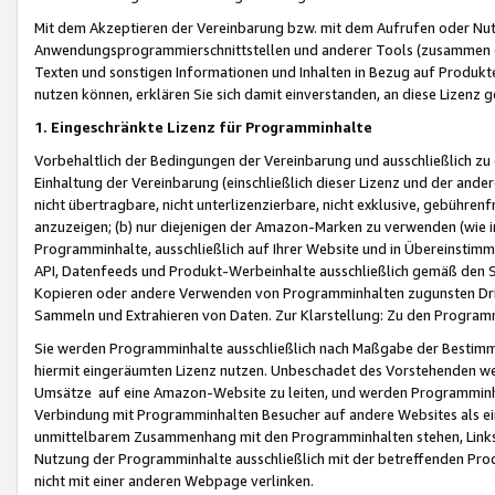
Mit dem Akzeptieren der Vereinbarung bzw. mit dem Aufrufen oder Nutz
Anwendungsprogrammierschnittstellen und anderer Tools (zusammen die
Texten und sonstigen Informationen und Inhalten in Bezug auf Produkte
nutzen können, erklären Sie sich damit einverstanden, an diese Lizenz 
1. Eingeschränkte Lizenz für Programminhalte
Vorbehaltlich der Bedingungen der Vereinbarung und ausschließlich z
Einhaltung der Vereinbarung (einschließlich dieser Lizenz und der ande
nicht übertragbare, nicht unterlizenzierbare, nicht exklusive, gebühren
anzuzeigen; (b) nur diejenigen der Amazon-Marken zu verwenden (wie in 
Programminhalte, ausschließlich auf Ihrer Website und in Übereinstimmu
API, Datenfeeds und Produkt-Werbeinhalte ausschließlich gemäß den Spe
Kopieren oder andere Verwenden von Programminhalten zugunsten Dri
Sammeln und Extrahieren von Daten. Zur Klarstellung: Zu den Program
Sie werden Programminhalte ausschließlich nach Maßgabe der Besti
hiermit eingeräumten Lizenz nutzen. Unbeschadet des Vorstehenden we
Umsätze auf eine Amazon-Website zu leiten, und werden Programminhal
Verbindung mit Programminhalten Besucher auf andere Websites als ein
unmittelbarem Zusammenhang mit den Programminhalten stehen, Links z
Nutzung der Programminhalte ausschließlich mit der betreffenden Pr
nicht mit einer anderen Webpage verlinken.