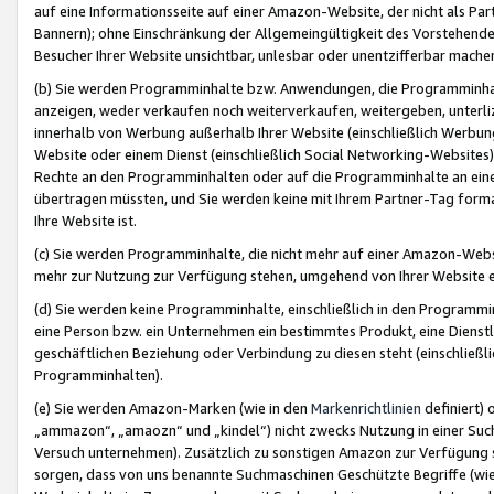
auf eine Informationsseite auf einer Amazon-Website, der nicht als Part
Bannern); ohne Einschränkung der Allgemeingültigkeit des Vorstehende
Besucher Ihrer Website unsichtbar, unlesbar oder unentzifferbar mache
(b) Sie werden Programminhalte bzw. Anwendungen, die Programminhalt
anzeigen, weder verkaufen noch weiterverkaufen, weitergeben, unterli
innerhalb von Werbung außerhalb Ihrer Website (einschließlich Werbun
Website oder einem Dienst (einschließlich Social Networking-Website
Rechte an den Programminhalten oder auf die Programminhalte an eine a
übertragen müssten, und Sie werden keine mit Ihrem Partner-Tag formati
Ihre Website ist.
(c) Sie werden Programminhalte, die nicht mehr auf einer Amazon-Websit
mehr zur Nutzung zur Verfügung stehen, umgehend von Ihrer Website e
(d) Sie werden keine Programminhalte, einschließlich in den Programmin
eine Person bzw. ein Unternehmen ein bestimmtes Produkt, eine Dienstle
geschäftlichen Beziehung oder Verbindung zu diesen steht (einschließli
Programminhalten).
(e) Sie werden Amazon-Marken (wie in den
Markenrichtlinien
definiert) 
„ammazon“, „amaozn“ und „kindel“) nicht zwecks Nutzung in einer Suc
Versuch unternehmen). Zusätzlich zu sonstigen Amazon zur Verfügung 
sorgen, dass von uns benannte Suchmaschinen Geschützte Begriffe (wie 