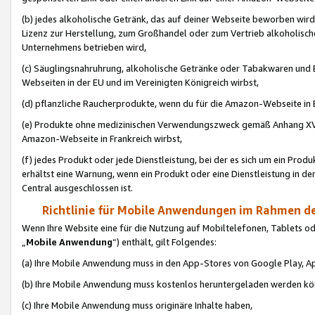
(b) jedes alkoholische Getränk, das auf deiner Webseite beworben wird
Lizenz zur Herstellung, zum Großhandel oder zum Vertrieb alkoholisch
Unternehmens betrieben wird,
(c) Säuglingsnahruhrung, alkoholische Getränke oder Tabakwaren und E
Webseiten in der EU und im Vereinigten Königreich wirbst,
(d) pflanzliche Raucherprodukte, wenn du für die Amazon-Webseite in B
(e) Produkte ohne medizinischen Verwendungszweck gemäß Anhang XVI 
Amazon-Webseite in Frankreich wirbst,
(f) jedes Produkt oder jede Dienstleistung, bei der es sich um ein Prod
erhältst eine Warnung, wenn ein Produkt oder eine Dienstleistung in de
Central ausgeschlossen ist.
Richtlinie für Mobile Anwendungen im Rahmen de
Wenn Ihre Website eine für die Nutzung auf Mobiltelefonen, Tablets 
„
Mobile Anwendung
“) enthält, gilt Folgendes:
(a) Ihre Mobile Anwendung muss in den App-Stores von Google Play, A
(b) Ihre Mobile Anwendung muss kostenlos heruntergeladen werden könn
(c) Ihre Mobile Anwendung muss originäre Inhalte haben,