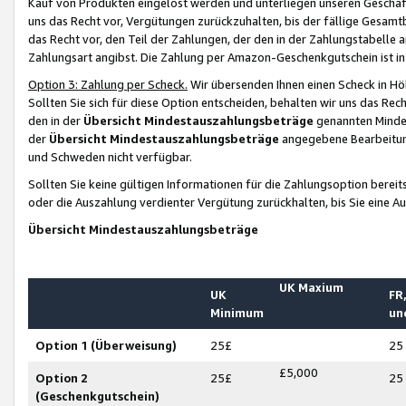
Kauf von Produkten eingelöst werden und unterliegen unseren Geschäf
uns das Recht vor, Vergütungen zurückzuhalten, bis der fällige Gesamt
das Recht vor, den Teil der Zahlungen, der den in der Zahlungstabelle 
Zahlungsart angibst. Die Zahlung per Amazon-Geschenkgutschein ist in
Option 3: Zahlung per Scheck.
Wir übersenden Ihnen einen Scheck in Höh
Sollten Sie sich für diese Option entscheiden, behalten wir uns das Rec
den in der
Übersicht Mindestauszahlungsbeträge
genannten Mindest
der
Übersicht Mindestauszahlungsbeträge
angegebene Bearbeitung
und Schweden nicht verfügbar.
Sollten Sie keine gültigen Informationen für die Zahlungsoption bereit
oder die Auszahlung verdienter Vergütung zurückhalten, bis Sie eine A
Übersicht Mindestauszahlungsbeträge
UK Maxium
UK
FR,
Minimum
un
Option 1 (Überweisung)
25£
25
£5,000
Option 2
25£
25
(Geschenkgutschein)