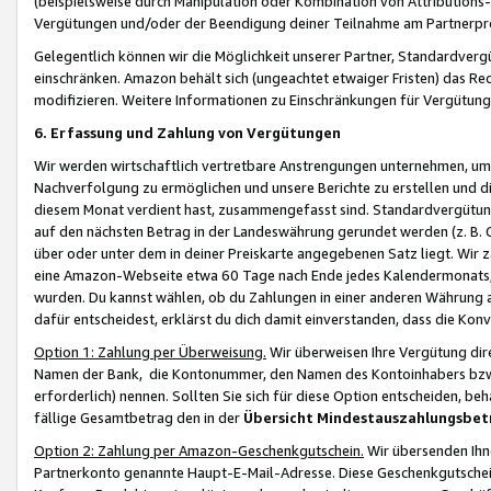
(beispielsweise durch Manipulation oder Kombination von Attributions-
Vergütungen und/oder der Beendigung deiner Teilnahme am Partnerp
Gelegentlich können wir die Möglichkeit unserer Partner, Standardv
einschränken. Amazon behält sich (ungeachtet etwaiger Fristen) das Re
modifizieren. Weitere Informationen zu Einschränkungen für Vergütung
6. Erfassung und Zahlung von Vergütungen
Wir werden wirtschaftlich vertretbare Anstrengungen unternehmen, um 
Nachverfolgung zu ermöglichen und unsere Berichte zu erstellen und di
diesem Monat verdient hast, zusammengefasst sind. Standardvergütung
auf den nächsten Betrag in der Landeswährung gerundet werden (z. B. C
über oder unter dem in deiner Preiskarte angegebenen Satz liegt. Wir
eine Amazon-Webseite etwa 60 Tage nach Ende jedes Kalendermonats, i
wurden. Du kannst wählen, ob du Zahlungen in einer anderen Währung
dafür entscheidest, erklärst du dich damit einverstanden, dass die K
Option 1: Zahlung per Überweisung.
Wir überweisen Ihre Vergütung dir
Namen der Bank, die Kontonummer, den Namen des Kontoinhabers bzw. a
erforderlich) nennen. Sollten Sie sich für diese Option entscheiden, be
fällige Gesamtbetrag den in der
Übersicht Mindestauszahlungsbet
Option 2: Zahlung per Amazon-Geschenkgutschein.
Wir übersenden Ihne
Partnerkonto genannte Haupt-E-Mail-Adresse. Diese Geschenkgutschei