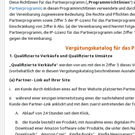
Diese Richtlinien für das Partnerprogramm („
Programmrichtlinien
“)
Partnerprogramm
; in diesen Programmrichtlinien verwendete und durch
der Vereinbarung zugewiesene Bedeutung. Die Rechte und Pflichten de
Partnerprogramm sowie Ziffer 3 der IP-Lizenz für das Partnerprogram
Einschränkung von Ziffer 6 Abs. (a) der Vereinbarung wird hiermit Fol
Partnerprogramm, die IP-Lizenz für das Partnerprogramm oder Ziffer 1
gegen die Vereinbarung.
Vergütungskatalog für das 
1. Qualifizierte Verkäufe und Qualifizierte Umsätze
„
Qualifizierte Verkäufe
“ werden von uns mit den in Ziffer 3 diese
(vorbehaltlich der in diesem Vergütungskatalog beschriebenen Ausnah
(a) Partner- Link auf Ihrer Site
:
i. ein Kunde durch Anklicken eines auf Ihrer Website platzierten Part
ii. während einer einzigen Internetsitzung eines der nachstehend unter (i)
Kunde den Partner-Link anklickt und mit dem zuerst eintretenden der f
A. Ablauf von 24 Stunden seit dem Klick,
B. der Kunde bestellt ein Produkt, mit Ausnahme eines digitalen P
Download einer Amazon Software oder Produkte, die unter dem N
Downloads“, „Amazon Coin“, „Kindle Books“, „Kindle Newspapers“, „