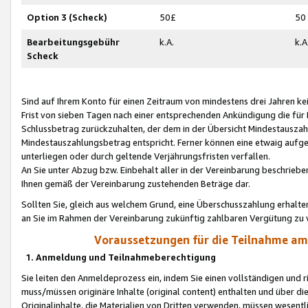
Option 3 (Scheck)
50£
50
Bearbeitungsgebühr
k.A.
k.A
Scheck
Sind auf Ihrem Konto für einen Zeitraum von mindestens drei Jahren kein
Frist von sieben Tagen nach einer entsprechenden Ankündigung die für
Schlussbetrag zurückzuhalten, der dem in der Übersicht Mindestausz
Mindestauszahlungsbetrag entspricht. Ferner können eine etwaig aufg
unterliegen oder durch geltende Verjährungsfristen verfallen.
An Sie unter Abzug bzw. Einbehalt aller in der Vereinbarung beschrieb
Ihnen gemäß der Vereinbarung zustehenden Beträge dar.
Sollten Sie, gleich aus welchem Grund, eine Überschusszahlung erhalte
an Sie im Rahmen der Vereinbarung zukünftig zahlbaren Vergütung zu 
Voraussetzungen für die Teilnahme a
1. Anmeldung und Teilnahmeberechtigung
Sie leiten den Anmeldeprozess ein, indem Sie einen vollständigen und 
muss/müssen originäre Inhalte (original content) enthalten und über d
Originalinhalte, die Materialien von Dritten verwenden, müssen wese