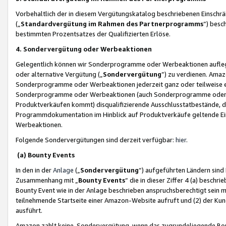
Vorbehaltlich der in diesem Vergütungskatalog beschriebenen Einschr
(„
Standardvergütung im Rahmen des Partnerprogramms
“) besc
bestimmten Prozentsatzes der Qualifizierten Erlöse.
4. Sondervergütung oder Werbeaktionen
Gelegentlich können wir Sonderprogramme oder Werbeaktionen auflegen,
oder alternative Vergütung („
Sondervergütung
”) zu verdienen. Amazo
Sonderprogramme oder Werbeaktionen jederzeit ganz oder teilweise einz
Sonderprogramme oder Werbeaktionen (auch Sonderprogramme oder We
Produktverkäufen kommt) disqualifizierende Ausschlusstatbestände, di
Programmdokumentation im Hinblick auf Produktverkäufe geltende E
Werbeaktionen.
Folgende Sondervergütungen sind derzeit verfügbar:
hier
.
(a) Bounty Events
In den in der
Anlage
(„
Sondervergütung
“) aufgeführten Ländern sind
Zusammenhang mit „
Bounty Events
“ die in dieser Ziffer 4 (a) besch
Bounty Event wie in der Anlage beschrieben anspruchsberechtigt sein mu
teilnehmende Startseite einer Amazon-Website aufruft und (2) der Kun
ausführt.
Amazon zahlt keine Sondervergütung, wenn das zugrundeliegende Boun