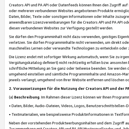
Creators API und PA API oder Datenfeeds können Ihnen den Zugriff auf D
oder mehreren verbundenen Websites angebotenen Produkte ermögliche
Daten, Bilder, Texte oder sonstigen Informationen oder Inhalte zuzugre
anwendbaren Lizenzvereinbarungen für die Creators API und PA API od
diesen verbundenen Websites zur Verfügung gestellt werden.
Sie dürfen den Programminhalt nicht dazu verwenden, geistiges Eigent
verletzen. Sie dürfen Programminhalte nicht verwenden, um direkt ode
maschinelles Lernen oder verwandte Technologien zu entwickeln oder zu
Die Lizenz endet mit sofortiger Wirkung automatisch, wenn Sie zu irg
Vergütungskatalog definiert) nicht rechtzeitig erfüllen bzw. ansonsten
schriftliche Mitteilung an Sie ganz oder teilweise beenden. Sie werden
umgehend einstellen und sämtliche Programminhalte und Amazon-Marke
jeweils verlangt, umgehend von Ihrer Website entfernen und löschen od
2. Voraussetzungen für die Nutzung der Creators API und der P
(a)
Beschreibung
. Im Rahmen dieser Lizenz können wir Ihnen Programmi
• Daten, Bilder, Audio-Dateien, Videos, Logos, Benutzerschnittstellen-
• Textmaterialien, wie beispielsweise Produktinformationen in Textfor
Neben den vorstehenden Produktwerbungsinhalten und dem Zugriff auf 
Zusammenhang mit Creators API und PA API Musterquellcodes und -bibli