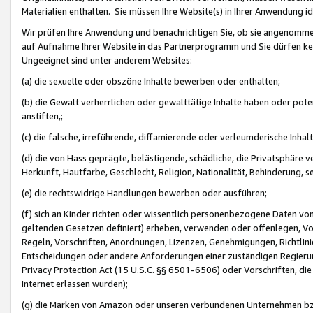
Materialien enthalten. Sie müssen Ihre Website(s) in Ihrer Anwendung ide
Wir prüfen Ihre Anwendung und benachrichtigen Sie, ob sie angenommen
auf Aufnahme Ihrer Website in das Partnerprogramm und Sie dürfen kei
Ungeeignet sind unter anderem Websites:
(a) die sexuelle oder obszöne Inhalte bewerben oder enthalten;
(b) die Gewalt verherrlichen oder gewalttätige Inhalte haben oder pot
anstiften,;
(c) die falsche, irreführende, diffamierende oder verleumderische Inha
(d) die von Hass geprägte, belästigende, schädliche, die Privatsphäre v
Herkunft, Hautfarbe, Geschlecht, Religion, Nationalität, Behinderung, 
(e) die rechtswidrige Handlungen bewerben oder ausführen;
(f) sich an Kinder richten oder wissentlich personenbezogene Daten vo
geltenden Gesetzen definiert) erheben, verwenden oder offenlegen, Vo
Regeln, Vorschriften, Anordnungen, Lizenzen, Genehmigungen, Richtlini
Entscheidungen oder andere Anforderungen einer zuständigen Regierung
Privacy Protection Act (15 U.S.C. §§ 6501-6506) oder Vorschriften, di
Internet erlassen wurden);
(g) die Marken von Amazon oder unseren verbundenen Unternehmen b