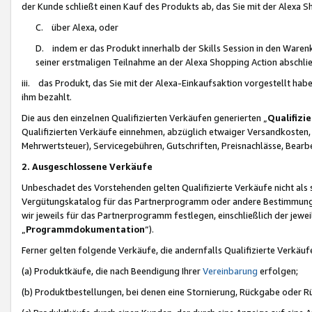
der Kunde schließt einen Kauf des Produkts ab, das Sie mit der Alexa 
C. über Alexa, oder
D. indem er das Produkt innerhalb der Skills Session in den Waren
seiner erstmaligen Teilnahme an der Alexa Shopping Action abschlie
iii. das Produkt, das Sie mit der Alexa-Einkaufsaktion vorgestellt ha
ihm bezahlt.
Die aus den einzelnen Qualifizierten Verkäufen generierten „
Qualifizi
Qualifizierten Verkäufe einnehmen, abzüglich etwaiger Versandkosten
Mehrwertsteuer), Servicegebühren, Gutschriften, Preisnachlässe, Bear
2. Ausgeschlossene Verkäufe
Unbeschadet des Vorstehenden gelten Qualifizierte Verkäufe nicht als
Vergütungskatalog für das Partnerprogramm oder andere Bestimmungen,
wir jeweils für das Partnerprogramm festlegen, einschließlich der jewe
„
Programmdokumentation
“).
Ferner gelten folgende Verkäufe, die andernfalls Qualifizierte Verkä
(a) Produktkäufe, die nach Beendigung Ihrer
Vereinbarung
erfolgen;
(b) Produktbestellungen, bei denen eine Stornierung, Rückgabe oder R