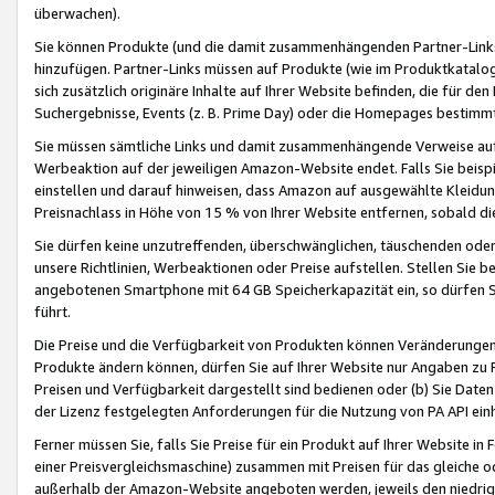
überwachen).
Sie können Produkte (und die damit zusammenhängenden Partner-Links)
hinzufügen. Partner-Links müssen auf Produkte (wie im Produktkatalog de
sich zusätzlich originäre Inhalte auf Ihrer Website befinden, die für 
Suchergebnisse, Events (z. B. Prime Day) oder die Homepages bestimmte
Sie müssen sämtliche Links und damit zusammenhängende Verweise auf z
Werbeaktion auf der jeweiligen Amazon-Website endet. Falls Sie beisp
einstellen und darauf hinweisen, dass Amazon auf ausgewählte Kleidun
Preisnachlass in Höhe von 15 % von Ihrer Website entfernen, sobald di
Sie dürfen keine unzutreffenden, überschwänglichen, täuschenden od
unsere Richtlinien, Werbeaktionen oder Preise aufstellen. Stellen Sie 
angebotenen Smartphone mit 64 GB Speicherkapazität ein, so dürfen S
führt.
Die Preise und die Verfügbarkeit von Produkten können Veränderungen 
Produkte ändern können, dürfen Sie auf Ihrer Website nur Angaben zu P
Preisen und Verfügbarkeit dargestellt sind bedienen oder (b) Sie Daten
der Lizenz festgelegten Anforderungen für die Nutzung von PA API einh
Ferner müssen Sie, falls Sie Preise für ein Produkt auf Ihrer Website in 
einer Preisvergleichsmaschine) zusammen mit Preisen für das gleiche o
außerhalb der Amazon-Website angeboten werden, jeweils den niedrigst