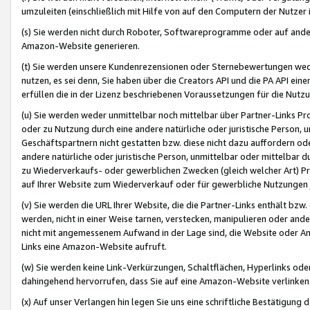
umzuleiten (einschließlich mit Hilfe von auf den Computern der Nutzer i
(s) Sie werden nicht durch Roboter, Softwareprogramme oder auf andere
Amazon-Website generieren.
(t) Sie werden unsere Kundenrezensionen oder Sternebewertungen wed
nutzen, es sei denn, Sie haben über die Creators API und die PA API e
erfüllen die in der Lizenz beschriebenen Voraussetzungen für die Nutzu
(u) Sie werden weder unmittelbar noch mittelbar über Partner-Links P
oder zu Nutzung durch eine andere natürliche oder juristische Person,
Geschäftspartnern nicht gestatten bzw. diese nicht dazu auffordern od
andere natürliche oder juristische Person, unmittelbar oder mittelbar
zu Wiederverkaufs- oder gewerblichen Zwecken (gleich welcher Art) 
auf Ihrer Website zum Wiederverkauf oder für gewerbliche Nutzungen 
(v) Sie werden die URL Ihrer Website, die die Partner-Links enthält b
werden, nicht in einer Weise tarnen, verstecken, manipulieren oder and
nicht mit angemessenem Aufwand in der Lage sind, die Website oder A
Links eine Amazon-Website aufruft.
(w) Sie werden keine Link-Verkürzungen, Schaltflächen, Hyperlinks ode
dahingehend hervorrufen, dass Sie auf eine Amazon-Website verlinken
(x) Auf unser Verlangen hin legen Sie uns eine schriftliche Bestätigung