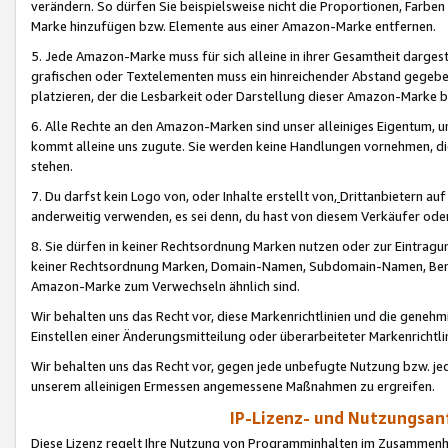
verändern. So dürfen Sie beispielsweise nicht die Proportionen, Farb
Marke hinzufügen bzw. Elemente aus einer Amazon-Marke entfernen.
5. Jede Amazon-Marke muss für sich alleine in ihrer Gesamtheit darge
grafischen oder Textelementen muss ein hinreichender Abstand gegebe
platzieren, der die Lesbarkeit oder Darstellung dieser Amazon-Marke b
6. Alle Rechte an den Amazon-Marken sind unser alleiniges Eigentum, 
kommt alleine uns zugute. Sie werden keine Handlungen vornehmen, 
stehen.
7. Du darfst kein Logo von, oder Inhalte erstellt von,
Drittanbietern au
anderweitig verwenden, es sei denn, du hast von diesem Verkäufer oder
8. Sie dürfen in keiner Rechtsordnung Marken nutzen oder zur Eintragu
keiner Rechtsordnung Marken, Domain-Namen, Subdomain-Namen, Benu
Amazon-Marke zum Verwechseln ähnlich sind.
Wir behalten uns das Recht vor, diese Markenrichtlinien und die gene
Einstellen einer Änderungsmitteilung oder überarbeiteter Markenricht
Wir behalten uns das Recht vor, gegen jede unbefugte Nutzung bzw. jede 
unserem alleinigen Ermessen angemessene Maßnahmen zu ergreifen.
IP-Lizenz- und Nutzungsan
Diese Lizenz regelt Ihre Nutzung von Programminhalten im Zusammen