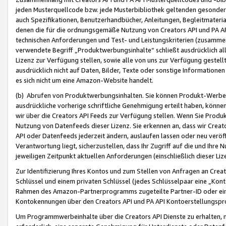
jeden Musterquellcode bzw. jede Musterbibliothek geltenden gesonder
auch Spezifikationen, Benutzerhandbücher, Anleitungen, Begleitmaterial
denen die für die ordnungsgemäße Nutzung von Creators API und PA A
technischen Anforderungen und Test- und Leistungskriterien (zusammen
verwendete Begriff „Produktwerbungsinhalte“ schließt ausdrücklich al
Lizenz zur Verfügung stellen, sowie alle von uns zur Verfügung gestel
ausdrücklich nicht auf Daten, Bilder, Texte oder sonstige Informatione
es sich nicht um eine Amazon-Website handelt.
(b) Abrufen von Produktwerbungsinhalten. Sie können Produkt-Werbein
ausdrückliche vorherige schriftliche Genehmigung erteilt haben, könn
wir über die Creators API Feeds zur Verfügung stellen. Wenn Sie Produk
Nutzung von Datenfeeds dieser Lizenz. Sie erkennen an, dass wir Creat
API oder Datenfeeds jederzeit ändern, auslaufen lassen oder neu veröffe
Verantwortung liegt, sicherzustellen, dass Ihr Zugriff auf die und Ihr
jeweiligen Zeitpunkt aktuellen Anforderungen (einschließlich dieser Liz
Zur Identifizierung Ihres Kontos und zum Stellen von Anfragen an Crea
Schlüssel und einem privaten Schlüssel (jedes Schlüsselpaar eine „Kon
Rahmen des Amazon-Partnerprogramms zugeteilte Partner-ID oder ein
Kontokennungen über den Creators API und PA API Kontoerstellungspro
Um Programmwerbeinhalte über die Creators API Dienste zu erhalten, m