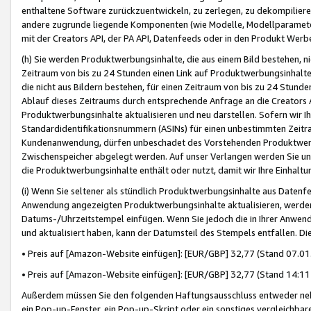
enthaltene Software zurückzuentwickeln, zu zerlegen, zu dekompilier
andere zugrunde liegende Komponenten (wie Modelle, Modellparameter
mit der Creators API, der PA API, Datenfeeds oder in den Produkt Werb
(h) Sie werden Produktwerbungsinhalte, die aus einem Bild bestehen, ni
Zeitraum von bis zu 24 Stunden einen Link auf Produktwerbungsinhalte
die nicht aus Bildern bestehen, für einen Zeitraum von bis zu 24 Stund
Ablauf dieses Zeitraums durch entsprechende Anfrage an die Creators 
Produktwerbungsinhalte aktualisieren und neu darstellen. Sofern wir Ih
Standardidentifikationsnummern (ASINs) für einen unbestimmten Zeitra
Kundenanwendung, dürfen unbeschadet des Vorstehenden Produktwerbu
Zwischenspeicher abgelegt werden. Auf unser Verlangen werden Sie un
die Produktwerbungsinhalte enthält oder nutzt, damit wir Ihre Einhalt
(i) Wenn Sie seltener als stündlich Produktwerbungsinhalte aus Datenfe
Anwendung angezeigten Produktwerbungsinhalte aktualisieren, werden 
Datums-/Uhrzeitstempel einfügen. Wenn Sie jedoch die in Ihrer Anwe
und aktualisiert haben, kann der Datumsteil des Stempels entfallen. Dies
• Preis auf [Amazon-Website einfügen]: [EUR/GBP] 32,77 (Stand 07.01.
• Preis auf [Amazon-Website einfügen]: [EUR/GBP] 32,77 (Stand 14:11 
Außerdem müssen Sie den folgenden Haftungsausschluss entweder neb
ein Pop-up-Fenster, ein Pop-up-Skript oder ein sonstiges vergleichba