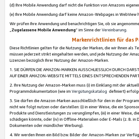
(d) Ihre Mobile Anwendung darf nicht die Funktion von Amazons eige
(e) Ihre Mobile Anwendung darf keine Amazon-Webpages in WebView 
Wir prüfen Ihre Anwendung und benachrichtigen Sie, ob sie angenomm
„
Zugelassene Mobile Anwendung
“ im Sinne der
Vereinbarung
.
Markenrichtlinien für das 
Diese Richtlinien gelten für die Nutzung der Marken, die wir Ihnen als 
müssen jederzeit strikt eingehalten werden, und jede Nutzung der Ama
Lizenzen bezüglich Ihrer Nutzung der Amazon-Marken.
1. SIE DÜRFEN DIE AMAZON-MARKEN AUSSCHLIESSLICH DURCH DARS
AUF EINER AMAZON-WEBSITE MITTELS EINES ENTSPRECHENDEN PART
2. Ihre Nutzung der Amazon-Marken muss (i) im Einklang mit der aktuells
Programmdokumentation (wie im
Vergütungskatalog
definiert) erfolg
3. Sie dürfen die Amazon-Marken ausschließlich für den in der Progr
nicht wie folgt nutzen oder darstellen: (i) in einer Weise, die ein Spo
Produkte und Dienstleistungen zu verunglimpfen, (iii) in einer Weise
schädigen könnte, oder (iv) in Offline-Materialien oder E-Mails (z. B.
Dokumenten oder mündlicher Werbung).
4. Wir werden Ihnen ein Bild bzw. Bilder der Amazon-Marken zur Verfüg