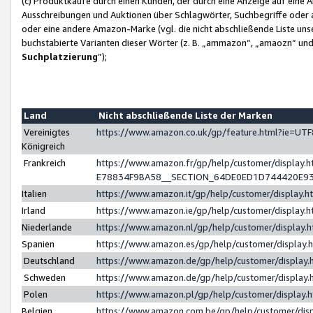
(c) Produktkäufe durch einen Kunden, der durch eine Anzeige auf eine 
Ausschreibungen und Auktionen über Schlagwörter, Suchbegriffe oder 
oder eine andere Amazon-Marke (vgl. die nicht abschließende Liste un
buchstabierte Varianten dieser Wörter (z. B. „ammazon“, „amaozn“ und „
Suchplatzierung
”);
Land
Nicht abschließende Liste der Marken
Vereinigtes
https://www.amazon.co.uk/gp/feature.html?ie=U
Königreich
Frankreich
https://www.amazon.fr/gp/help/customer/displa
E78834F9BA58__SECTION_64DE0ED1D744420E9
Italien
https://www.amazon.it/gp/help/customer/display
Irland
https://www.amazon.ie/gp/help/customer/displa
Niederlande
https://www.amazon.nl/gp/help/customer/display
Spanien
https://www.amazon.es/gp/help/customer/display
Deutschland
https://www.amazon.de/gp/help/customer/displa
Schweden
https://www.amazon.de/gp/help/customer/displa
Polen
https://www.amazon.pl/gp/help/customer/display
Belgien
https://www.amazon.com.be/gp/help/customer/d