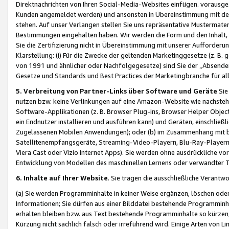
Direktnachrichten von Ihren Social-Media-Websites einfügen. vorausg
Kunden angemeldet werden) und ansonsten in Übereinstimmung mit der
stehen. Auf unser Verlangen stellen Sie uns repräsentative Mustermater
Bestimmungen eingehalten haben. Wir werden die Form und den Inhalt, di
Sie die Zertifizierung nicht in Übereinstimmung mit unserer Aufforderu
Klarstellung: (i) Für die Zwecke der geltenden Marketinggesetze (z. 
von 1991 und ähnlicher oder Nachfolgegesetze) sind Sie der „Absender“ j
Gesetze und Standards und Best Practices der Marketingbranche für 
5. Verbreitung von Partner-Links über Software und Geräte
Sie
nutzen bzw. keine Verlinkungen auf eine Amazon-Website wie nachsteh
Software-Applikationen (z. B. Browser Plug-ins, Browser Helper Objec
ein Endnutzer installieren und ausführen kann) und Geräten, einschlie
Zugelassenen Mobilen Anwendungen); oder (b) im Zusammenhang mit bzw.
Satellitenempfangsgeräte, Streaming-Video-Playern, Blu-Ray-Playern 
Viera Cast oder Vizio Internet Apps). Sie werden ohne ausdrückliche v
Entwicklung von Modellen des maschinellen Lernens oder verwandter 
6. Inhalte auf Ihrer Website
. Sie tragen die ausschließliche Verantwo
(a) Sie werden Programminhalte in keiner Weise ergänzen, löschen oder
Informationen; Sie dürfen aus einer Bilddatei bestehende Programminhal
erhalten bleiben bzw. aus Text bestehende Programminhalte so kürzen, 
Kürzung nicht sachlich falsch oder irreführend wird. Einige Arten von L