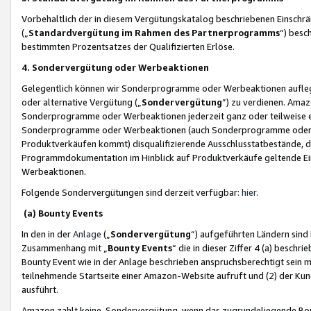
Vorbehaltlich der in diesem Vergütungskatalog beschriebenen Einschr
(„
Standardvergütung im Rahmen des Partnerprogramms
“) besc
bestimmten Prozentsatzes der Qualifizierten Erlöse.
4. Sondervergütung oder Werbeaktionen
Gelegentlich können wir Sonderprogramme oder Werbeaktionen auflegen,
oder alternative Vergütung („
Sondervergütung
”) zu verdienen. Amazo
Sonderprogramme oder Werbeaktionen jederzeit ganz oder teilweise einz
Sonderprogramme oder Werbeaktionen (auch Sonderprogramme oder We
Produktverkäufen kommt) disqualifizierende Ausschlusstatbestände, di
Programmdokumentation im Hinblick auf Produktverkäufe geltende E
Werbeaktionen.
Folgende Sondervergütungen sind derzeit verfügbar:
hier
.
(a) Bounty Events
In den in der
Anlage
(„
Sondervergütung
“) aufgeführten Ländern sind
Zusammenhang mit „
Bounty Events
“ die in dieser Ziffer 4 (a) besch
Bounty Event wie in der Anlage beschrieben anspruchsberechtigt sein mu
teilnehmende Startseite einer Amazon-Website aufruft und (2) der Kun
ausführt.
Amazon zahlt keine Sondervergütung, wenn das zugrundeliegende Boun