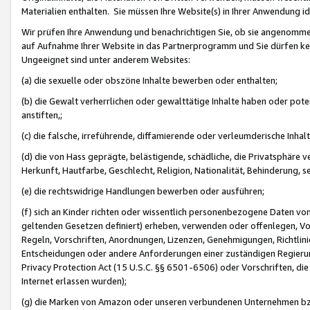
Materialien enthalten. Sie müssen Ihre Website(s) in Ihrer Anwendung ide
Wir prüfen Ihre Anwendung und benachrichtigen Sie, ob sie angenommen
auf Aufnahme Ihrer Website in das Partnerprogramm und Sie dürfen kei
Ungeeignet sind unter anderem Websites:
(a) die sexuelle oder obszöne Inhalte bewerben oder enthalten;
(b) die Gewalt verherrlichen oder gewalttätige Inhalte haben oder pot
anstiften,;
(c) die falsche, irreführende, diffamierende oder verleumderische Inha
(d) die von Hass geprägte, belästigende, schädliche, die Privatsphäre v
Herkunft, Hautfarbe, Geschlecht, Religion, Nationalität, Behinderung, 
(e) die rechtswidrige Handlungen bewerben oder ausführen;
(f) sich an Kinder richten oder wissentlich personenbezogene Daten vo
geltenden Gesetzen definiert) erheben, verwenden oder offenlegen, Vo
Regeln, Vorschriften, Anordnungen, Lizenzen, Genehmigungen, Richtlini
Entscheidungen oder andere Anforderungen einer zuständigen Regierung
Privacy Protection Act (15 U.S.C. §§ 6501-6506) oder Vorschriften, di
Internet erlassen wurden);
(g) die Marken von Amazon oder unseren verbundenen Unternehmen b