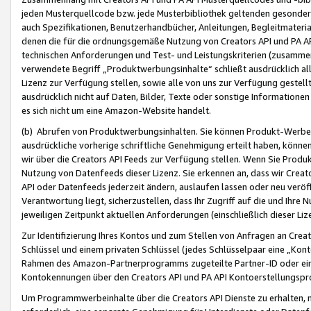
jeden Musterquellcode bzw. jede Musterbibliothek geltenden gesonder
auch Spezifikationen, Benutzerhandbücher, Anleitungen, Begleitmaterial
denen die für die ordnungsgemäße Nutzung von Creators API und PA A
technischen Anforderungen und Test- und Leistungskriterien (zusammen
verwendete Begriff „Produktwerbungsinhalte“ schließt ausdrücklich al
Lizenz zur Verfügung stellen, sowie alle von uns zur Verfügung gestel
ausdrücklich nicht auf Daten, Bilder, Texte oder sonstige Informatione
es sich nicht um eine Amazon-Website handelt.
(b) Abrufen von Produktwerbungsinhalten. Sie können Produkt-Werbein
ausdrückliche vorherige schriftliche Genehmigung erteilt haben, könn
wir über die Creators API Feeds zur Verfügung stellen. Wenn Sie Produk
Nutzung von Datenfeeds dieser Lizenz. Sie erkennen an, dass wir Creat
API oder Datenfeeds jederzeit ändern, auslaufen lassen oder neu veröffe
Verantwortung liegt, sicherzustellen, dass Ihr Zugriff auf die und Ihr
jeweiligen Zeitpunkt aktuellen Anforderungen (einschließlich dieser Liz
Zur Identifizierung Ihres Kontos und zum Stellen von Anfragen an Crea
Schlüssel und einem privaten Schlüssel (jedes Schlüsselpaar eine „Kon
Rahmen des Amazon-Partnerprogramms zugeteilte Partner-ID oder ein
Kontokennungen über den Creators API und PA API Kontoerstellungspro
Um Programmwerbeinhalte über die Creators API Dienste zu erhalten, m