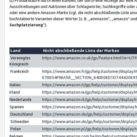
(c) Produktkäufe durch einen Kunden, der durch eine Anzeige auf eine 
Ausschreibungen und Auktionen über Schlagwörter, Suchbegriffe oder 
oder eine andere Amazon-Marke (vgl. die nicht abschließende Liste un
buchstabierte Varianten dieser Wörter (z. B. „ammazon“, „amaozn“ und „
Suchplatzierung
”);
Land
Nicht abschließende Liste der Marken
Vereinigtes
https://www.amazon.co.uk/gp/feature.html?ie=U
Königreich
Frankreich
https://www.amazon.fr/gp/help/customer/displa
E78834F9BA58__SECTION_64DE0ED1D744420E9
Italien
https://www.amazon.it/gp/help/customer/display
Irland
https://www.amazon.ie/gp/help/customer/displa
Niederlande
https://www.amazon.nl/gp/help/customer/display
Spanien
https://www.amazon.es/gp/help/customer/display
Deutschland
https://www.amazon.de/gp/help/customer/displa
Schweden
https://www.amazon.de/gp/help/customer/displa
Polen
https://www.amazon.pl/gp/help/customer/display
Belgien
https://www.amazon.com.be/gp/help/customer/d