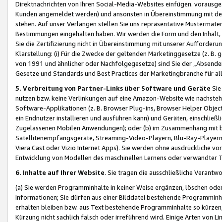
Direktnachrichten von Ihren Social-Media-Websites einfügen. vorausg
Kunden angemeldet werden) und ansonsten in Übereinstimmung mit der
stehen. Auf unser Verlangen stellen Sie uns repräsentative Mustermater
Bestimmungen eingehalten haben. Wir werden die Form und den Inhalt, di
Sie die Zertifizierung nicht in Übereinstimmung mit unserer Aufforderu
Klarstellung: (i) Für die Zwecke der geltenden Marketinggesetze (z. 
von 1991 und ähnlicher oder Nachfolgegesetze) sind Sie der „Absender“ j
Gesetze und Standards und Best Practices der Marketingbranche für 
5. Verbreitung von Partner-Links über Software und Geräte
Sie
nutzen bzw. keine Verlinkungen auf eine Amazon-Website wie nachsteh
Software-Applikationen (z. B. Browser Plug-ins, Browser Helper Objec
ein Endnutzer installieren und ausführen kann) und Geräten, einschlie
Zugelassenen Mobilen Anwendungen); oder (b) im Zusammenhang mit bzw.
Satellitenempfangsgeräte, Streaming-Video-Playern, Blu-Ray-Playern 
Viera Cast oder Vizio Internet Apps). Sie werden ohne ausdrückliche v
Entwicklung von Modellen des maschinellen Lernens oder verwandter 
6. Inhalte auf Ihrer Website
. Sie tragen die ausschließliche Verantwo
(a) Sie werden Programminhalte in keiner Weise ergänzen, löschen oder
Informationen; Sie dürfen aus einer Bilddatei bestehende Programminhal
erhalten bleiben bzw. aus Text bestehende Programminhalte so kürzen, 
Kürzung nicht sachlich falsch oder irreführend wird. Einige Arten von L