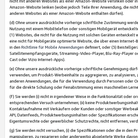
nicht mit anderen Websites als einer Amazon-Website verlinken oder i
Amazon-Website lenken (wobei jedoch Teile Ihrer Anwendung, die nich
anderen Websites als einer Amazon-Website enthalten dürfen).
(d) Ohne unsere ausdrückliche vorherige schriftliche Zustimmung werd
Nutzung mit einem Mobiltelefon oder sonstigen Mobilgerät entwickelt
(1) Websites, die nicht für die Nutzung mit solchen Geräten entwickelt
eine nicht für Mobilgeräte optimierte Website, die über einen Interne
in den
Richtlinie für Mobile Anwendungen
definiert, oder (3) Beistellge
Satellitenempfangsgeräte, Streaming-Video-Player, Blu-Ray-Player ode
Cast oder Vizio Internet-Apps).
(e) Ohne unsere ausdrückliche vorherige schriftliche Genehmigung dürfe
verwenden, um Produkt-Werbeinhalte zu aggregieren, zu analysieren, 
anderen Anwendungen, die für die Verwendung durch Personen oder Or
für die direkte Schulung oder Feinabstimmung eines maschinellen Lern
(f) Sie werden (i) nicht in irgendeiner Weise in die Funktionalität ode
entsprechenden Versuch unternehmen; (ii) keine Produktwerbungsinha
Kontaktaufnahme mit Verkäufern oder Kunden oder sonstiger Werbeaktiv
API, Datenfeeds, Produktwerbungsinhalten oder Spezifikationen erschei
Eigentumsrechte oder gewerblicher Schutzrechte, nicht entfernen, verd
(g) Sie werden nicht versuchen, (i) die Spezifikationen oder die in de
manipulieren, zu reparieren oder anderweitig abgeleitete Werke davon z