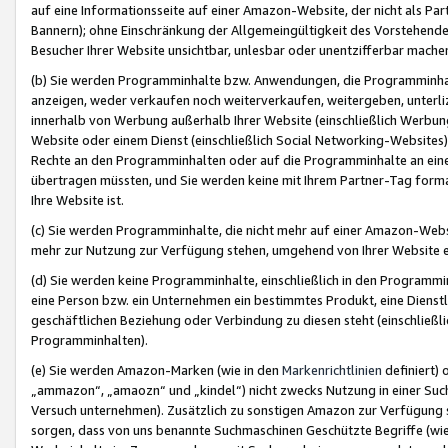
auf eine Informationsseite auf einer Amazon-Website, der nicht als Part
Bannern); ohne Einschränkung der Allgemeingültigkeit des Vorstehende
Besucher Ihrer Website unsichtbar, unlesbar oder unentzifferbar mache
(b) Sie werden Programminhalte bzw. Anwendungen, die Programminhalt
anzeigen, weder verkaufen noch weiterverkaufen, weitergeben, unterli
innerhalb von Werbung außerhalb Ihrer Website (einschließlich Werbun
Website oder einem Dienst (einschließlich Social Networking-Website
Rechte an den Programminhalten oder auf die Programminhalte an eine a
übertragen müssten, und Sie werden keine mit Ihrem Partner-Tag formati
Ihre Website ist.
(c) Sie werden Programminhalte, die nicht mehr auf einer Amazon-Websit
mehr zur Nutzung zur Verfügung stehen, umgehend von Ihrer Website e
(d) Sie werden keine Programminhalte, einschließlich in den Programmin
eine Person bzw. ein Unternehmen ein bestimmtes Produkt, eine Dienstle
geschäftlichen Beziehung oder Verbindung zu diesen steht (einschließli
Programminhalten).
(e) Sie werden Amazon-Marken (wie in den
Markenrichtlinien
definiert) 
„ammazon“, „amaozn“ und „kindel“) nicht zwecks Nutzung in einer Suc
Versuch unternehmen). Zusätzlich zu sonstigen Amazon zur Verfügung 
sorgen, dass von uns benannte Suchmaschinen Geschützte Begriffe (wie 