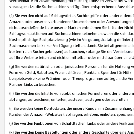
Werbeinhalte im Zusammenhang mit Suchergebnissen verwendet werden,
vorausgesetzt die Suchmaschine verfügt über entsprechende Ausschlu
(f) Sie werden nicht auf Schlagwörter, Suchbegriffe oder andere Ident
Amazon oder unseren verbundenen Unternehmen oder Abwandlungen bzw
nicht abschließende Liste unserer Marken entnehmen Sie bitte der Nich
Schlagwortauktionen auf Suchmaschinen teilnehmen, wenn die sich da
Kostenpflichtige Suchplatzierung (wie im
Vergütungskatalog
definiert
Suchmaschinen Links zur Verfügung stellen, damit Sie bei allgemeinen I
kostenfreien Suchergebnissen) auftauchen, solange Sie die
Vereinbaru
auf Ihre Website leiten und nicht unmittelbar oder mittelbar über eine
(g) Sie werden natürlichen oder juristischen Personen für die Nutzung 
Form von Geld, Rabatten, Preisnachlässen, Punkten, Spenden für Hilfs
beispielsweise keine Prämien- oder Treueprogramme auflegen, die Anrei
Partner-Links zu besuchen.
(h) Sie werden die Inhalte von elektronischen Formularen oder anderem M
abfangen, aufzeichnen, umleiten, auslesen, auslegen oder ausfüllen.
(i) Sie werden keine Kontodaten, die unsere Kunden im Zusammenhang 
Kunden der Amazon-Websites), abfragen, erheben, einholen, speichern,
(j) Sie werden Funktionen von Schaltflächen, Links oder andere Funkti
(k) Sie werden keine Bestellungen oder andere Geschäfte über eine Ama