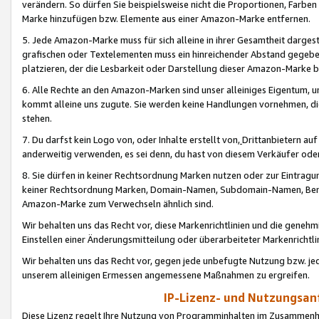
verändern. So dürfen Sie beispielsweise nicht die Proportionen, Farb
Marke hinzufügen bzw. Elemente aus einer Amazon-Marke entfernen.
5. Jede Amazon-Marke muss für sich alleine in ihrer Gesamtheit darge
grafischen oder Textelementen muss ein hinreichender Abstand gegebe
platzieren, der die Lesbarkeit oder Darstellung dieser Amazon-Marke b
6. Alle Rechte an den Amazon-Marken sind unser alleiniges Eigentum, 
kommt alleine uns zugute. Sie werden keine Handlungen vornehmen, 
stehen.
7. Du darfst kein Logo von, oder Inhalte erstellt von,
Drittanbietern au
anderweitig verwenden, es sei denn, du hast von diesem Verkäufer oder
8. Sie dürfen in keiner Rechtsordnung Marken nutzen oder zur Eintragu
keiner Rechtsordnung Marken, Domain-Namen, Subdomain-Namen, Benu
Amazon-Marke zum Verwechseln ähnlich sind.
Wir behalten uns das Recht vor, diese Markenrichtlinien und die gene
Einstellen einer Änderungsmitteilung oder überarbeiteter Markenricht
Wir behalten uns das Recht vor, gegen jede unbefugte Nutzung bzw. jede 
unserem alleinigen Ermessen angemessene Maßnahmen zu ergreifen.
IP-Lizenz- und Nutzungsan
Diese Lizenz regelt Ihre Nutzung von Programminhalten im Zusammen