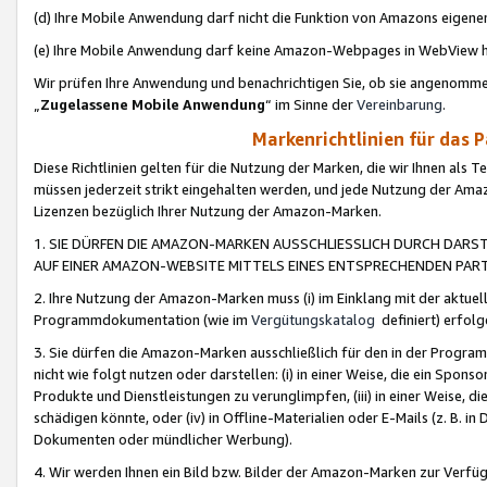
(d) Ihre Mobile Anwendung darf nicht die Funktion von Amazons eige
(e) Ihre Mobile Anwendung darf keine Amazon-Webpages in WebView 
Wir prüfen Ihre Anwendung und benachrichtigen Sie, ob sie angenomm
„
Zugelassene Mobile Anwendung
“ im Sinne der
Vereinbarung
.
Markenrichtlinien für das 
Diese Richtlinien gelten für die Nutzung der Marken, die wir Ihnen als 
müssen jederzeit strikt eingehalten werden, und jede Nutzung der Ama
Lizenzen bezüglich Ihrer Nutzung der Amazon-Marken.
1. SIE DÜRFEN DIE AMAZON-MARKEN AUSSCHLIESSLICH DURCH DARS
AUF EINER AMAZON-WEBSITE MITTELS EINES ENTSPRECHENDEN PART
2. Ihre Nutzung der Amazon-Marken muss (i) im Einklang mit der aktuells
Programmdokumentation (wie im
Vergütungskatalog
definiert) erfolg
3. Sie dürfen die Amazon-Marken ausschließlich für den in der Progr
nicht wie folgt nutzen oder darstellen: (i) in einer Weise, die ein Spo
Produkte und Dienstleistungen zu verunglimpfen, (iii) in einer Weise
schädigen könnte, oder (iv) in Offline-Materialien oder E-Mails (z. B.
Dokumenten oder mündlicher Werbung).
4. Wir werden Ihnen ein Bild bzw. Bilder der Amazon-Marken zur Verfüg