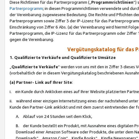
Diese Richtlinien für das Partnerprogramm („
Programmrichtlinien
“)
Partnerprogramm
; in diesen Programmrichtlinien verwendete und durch
der Vereinbarung zugewiesene Bedeutung. Die Rechte und Pflichten de
Partnerprogramm sowie Ziffer 3 der IP-Lizenz für das Partnerprogram
Einschränkung von Ziffer 6 Abs. (a) der Vereinbarung wird hiermit Fol
Partnerprogramm, die IP-Lizenz für das Partnerprogramm oder Ziffer 1
gegen die Vereinbarung.
Vergütungskatalog für das 
1. Qualifizierte Verkäufe und Qualifizierte Umsätze
„
Qualifizierte Verkäufe
“ werden von uns mit den in Ziffer 3 diese
(vorbehaltlich der in diesem Vergütungskatalog beschriebenen Ausnah
(a) Partner- Link auf Ihrer Site
:
i. ein Kunde durch Anklicken eines auf Ihrer Website platzierten Part
ii. während einer einzigen Internetsitzung eines der nachstehend unter (i)
Kunde den Partner-Link anklickt und mit dem zuerst eintretenden der f
A. Ablauf von 24 Stunden seit dem Klick,
B. der Kunde bestellt ein Produkt, mit Ausnahme eines digitalen P
Download einer Amazon Software oder Produkte, die unter dem N
Downloads“, „Amazon Coin“, „Kindle Books“, „Kindle Newspapers“, „