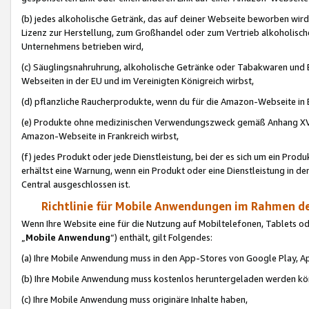
(b) jedes alkoholische Getränk, das auf deiner Webseite beworben wird
Lizenz zur Herstellung, zum Großhandel oder zum Vertrieb alkoholisch
Unternehmens betrieben wird,
(c) Säuglingsnahruhrung, alkoholische Getränke oder Tabakwaren und E
Webseiten in der EU und im Vereinigten Königreich wirbst,
(d) pflanzliche Raucherprodukte, wenn du für die Amazon-Webseite in B
(e) Produkte ohne medizinischen Verwendungszweck gemäß Anhang XVI 
Amazon-Webseite in Frankreich wirbst,
(f) jedes Produkt oder jede Dienstleistung, bei der es sich um ein Prod
erhältst eine Warnung, wenn ein Produkt oder eine Dienstleistung in de
Central ausgeschlossen ist.
Richtlinie für Mobile Anwendungen im Rahmen de
Wenn Ihre Website eine für die Nutzung auf Mobiltelefonen, Tablets 
„
Mobile Anwendung
“) enthält, gilt Folgendes:
(a) Ihre Mobile Anwendung muss in den App-Stores von Google Play, A
(b) Ihre Mobile Anwendung muss kostenlos heruntergeladen werden könn
(c) Ihre Mobile Anwendung muss originäre Inhalte haben,