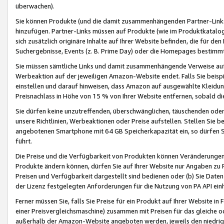
überwachen).
Sie können Produkte (und die damit zusammenhängenden Partner-Links)
hinzufügen. Partner-Links müssen auf Produkte (wie im Produktkatalog de
sich zusätzlich originäre Inhalte auf Ihrer Website befinden, die für 
Suchergebnisse, Events (z. B. Prime Day) oder die Homepages bestimmte
Sie müssen sämtliche Links und damit zusammenhängende Verweise auf z
Werbeaktion auf der jeweiligen Amazon-Website endet. Falls Sie beisp
einstellen und darauf hinweisen, dass Amazon auf ausgewählte Kleidun
Preisnachlass in Höhe von 15 % von Ihrer Website entfernen, sobald di
Sie dürfen keine unzutreffenden, überschwänglichen, täuschenden od
unsere Richtlinien, Werbeaktionen oder Preise aufstellen. Stellen Sie 
angebotenen Smartphone mit 64 GB Speicherkapazität ein, so dürfen S
führt.
Die Preise und die Verfügbarkeit von Produkten können Veränderungen 
Produkte ändern können, dürfen Sie auf Ihrer Website nur Angaben zu P
Preisen und Verfügbarkeit dargestellt sind bedienen oder (b) Sie Daten
der Lizenz festgelegten Anforderungen für die Nutzung von PA API einh
Ferner müssen Sie, falls Sie Preise für ein Produkt auf Ihrer Website in 
einer Preisvergleichsmaschine) zusammen mit Preisen für das gleiche o
außerhalb der Amazon-Website angeboten werden, jeweils den niedrigst