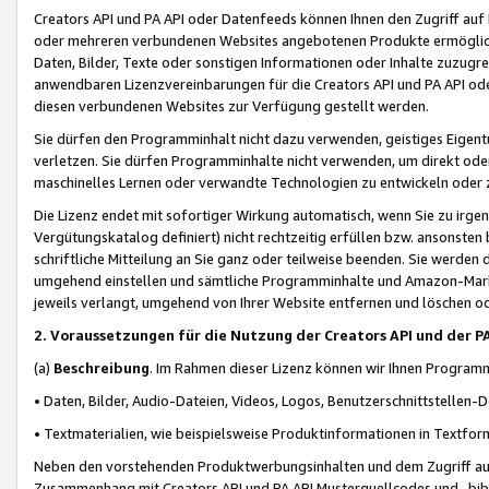
Creators API und PA API oder Datenfeeds können Ihnen den Zugriff auf D
oder mehreren verbundenen Websites angebotenen Produkte ermögliche
Daten, Bilder, Texte oder sonstigen Informationen oder Inhalte zuzugre
anwendbaren Lizenzvereinbarungen für die Creators API und PA API od
diesen verbundenen Websites zur Verfügung gestellt werden.
Sie dürfen den Programminhalt nicht dazu verwenden, geistiges Eigent
verletzen. Sie dürfen Programminhalte nicht verwenden, um direkt ode
maschinelles Lernen oder verwandte Technologien zu entwickeln oder zu
Die Lizenz endet mit sofortiger Wirkung automatisch, wenn Sie zu irg
Vergütungskatalog definiert) nicht rechtzeitig erfüllen bzw. ansonsten
schriftliche Mitteilung an Sie ganz oder teilweise beenden. Sie werden
umgehend einstellen und sämtliche Programminhalte und Amazon-Marke
jeweils verlangt, umgehend von Ihrer Website entfernen und löschen od
2. Voraussetzungen für die Nutzung der Creators API und der P
(a)
Beschreibung
. Im Rahmen dieser Lizenz können wir Ihnen Programmi
• Daten, Bilder, Audio-Dateien, Videos, Logos, Benutzerschnittstellen-
• Textmaterialien, wie beispielsweise Produktinformationen in Textfor
Neben den vorstehenden Produktwerbungsinhalten und dem Zugriff auf 
Zusammenhang mit Creators API und PA API Musterquellcodes und -bibli