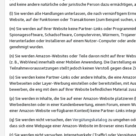
und keine andere natürliche oder juristische Person dazu ermächtigen, a
(l) Sie werden alle Handlungen unterlassen, die nach vernünftigem Erme
Website, auf der Funktionen oder Transaktionen (zum Beispiel suchen, s
(m) Sie werden auf Ihrer Website keine Partner-Links oder Programmin
Spionagesoftware, Schadsoftware, Computerviren, Würmern, Trojaner
Herunterladen oder Installieren auf einem Nutzer-Computer oder ande
genehmigt wurden.
(n) Sie werden Amazon-Websites oder Teile davon nicht auf Ihrer Websi
(z. B., WebView) innerhalb einer Mobilen Anwendung. Die Darstellung ein
Teilnahmevoraussetzungen stellt jedoch keinen Verstoß gegen diese Zif
(o) Sie werden keine Partner-Links oder andere Inhalte, die eine Am
Werbeseiten oder Layer-Werbung einstellen oder bereitstellen, mit Au
bewerben, die eng mit dem auf Ihrer Website befindlichen Material z
(p) Sie werden in Inhalte, die Sie auf einer Amazon-Website platzier
Werbediensten oder in einer Kundenbewertung, einem Forum, einem Wun
einer Amazon-Website verfügbaren Kontext) keine Partner-Links integr
(q) Sie werden nicht versuchen, den
Vergütungskatalog
zu umgehen oder
dass sich eine Webpage einer Amazon-Website im Browser eines Kunden 
(r) Sie werden nicht versuchen, Internetverkehr (Traffic) oder Vergü