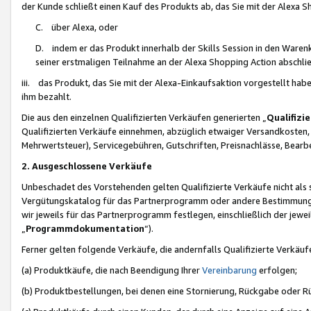
der Kunde schließt einen Kauf des Produkts ab, das Sie mit der Alexa 
C. über Alexa, oder
D. indem er das Produkt innerhalb der Skills Session in den Waren
seiner erstmaligen Teilnahme an der Alexa Shopping Action abschlie
iii. das Produkt, das Sie mit der Alexa-Einkaufsaktion vorgestellt ha
ihm bezahlt.
Die aus den einzelnen Qualifizierten Verkäufen generierten „
Qualifizi
Qualifizierten Verkäufe einnehmen, abzüglich etwaiger Versandkosten
Mehrwertsteuer), Servicegebühren, Gutschriften, Preisnachlässe, Bear
2. Ausgeschlossene Verkäufe
Unbeschadet des Vorstehenden gelten Qualifizierte Verkäufe nicht als
Vergütungskatalog für das Partnerprogramm oder andere Bestimmungen,
wir jeweils für das Partnerprogramm festlegen, einschließlich der jewe
„
Programmdokumentation
“).
Ferner gelten folgende Verkäufe, die andernfalls Qualifizierte Verkä
(a) Produktkäufe, die nach Beendigung Ihrer
Vereinbarung
erfolgen;
(b) Produktbestellungen, bei denen eine Stornierung, Rückgabe oder R