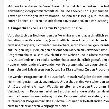
Mit dem Akzeptieren der Vereinbarung bzw. mit dem Aufrufen oder Nutz
Anwendungsprogrammierschnittstellen und anderer Tools (zusammen die
Texten und sonstigen Informationen und Inhalten in Bezug auf Produkte
nutzen können, erklären Sie sich damit einverstanden, an diese Lizenz 
1. Eingeschränkte Lizenz für Programminhalte
Vorbehaltlich der Bedingungen der Vereinbarung und ausschließlich z
Einhaltung der Vereinbarung (einschließlich dieser Lizenz und der ande
nicht übertragbare, nicht unterlizenzierbare, nicht exklusive, gebühren
anzuzeigen; (b) nur diejenigen der Amazon-Marken zu verwenden (wie in 
Programminhalte, ausschließlich auf Ihrer Website und in Übereinstimmu
API, Datenfeeds und Produkt-Werbeinhalte ausschließlich gemäß den Spe
Kopieren oder andere Verwenden von Programminhalten zugunsten Dri
Sammeln und Extrahieren von Daten. Zur Klarstellung: Zu den Program
Sie werden Programminhalte ausschließlich nach Maßgabe der Besti
hiermit eingeräumten Lizenz nutzen. Unbeschadet des Vorstehenden we
Umsätze auf eine Amazon-Website zu leiten, und werden Programminhal
Verbindung mit Programminhalten Besucher auf andere Websites als ein
unmittelbarem Zusammenhang mit den Programminhalten stehen, Links z
Nutzung der Programminhalte ausschließlich mit der betreffenden Pr
nicht mit einer anderen Webpage verlinken.