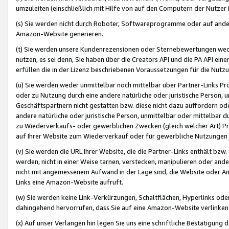
umzuleiten (einschließlich mit Hilfe von auf den Computern der Nutzer i
(s) Sie werden nicht durch Roboter, Softwareprogramme oder auf andere
Amazon-Website generieren.
(t) Sie werden unsere Kundenrezensionen oder Sternebewertungen wed
nutzen, es sei denn, Sie haben über die Creators API und die PA API e
erfüllen die in der Lizenz beschriebenen Voraussetzungen für die Nutzu
(u) Sie werden weder unmittelbar noch mittelbar über Partner-Links P
oder zu Nutzung durch eine andere natürliche oder juristische Person,
Geschäftspartnern nicht gestatten bzw. diese nicht dazu auffordern od
andere natürliche oder juristische Person, unmittelbar oder mittelbar
zu Wiederverkaufs- oder gewerblichen Zwecken (gleich welcher Art) 
auf Ihrer Website zum Wiederverkauf oder für gewerbliche Nutzungen 
(v) Sie werden die URL Ihrer Website, die die Partner-Links enthält b
werden, nicht in einer Weise tarnen, verstecken, manipulieren oder and
nicht mit angemessenem Aufwand in der Lage sind, die Website oder A
Links eine Amazon-Website aufruft.
(w) Sie werden keine Link-Verkürzungen, Schaltflächen, Hyperlinks ode
dahingehend hervorrufen, dass Sie auf eine Amazon-Website verlinken
(x) Auf unser Verlangen hin legen Sie uns eine schriftliche Bestätigung