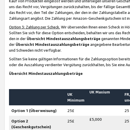
Kauf von Produkten eingelöst werden und unterliegen unseren Geschäf
uns das Recht vor, Vergütungen zurückzuhalten, bis der fällige Gesamt
das Recht vor, den Teil der Zahlungen, der den in der Zahlungstabelle 
Zahlungsart angibst. Die Zahlung per Amazon-Geschenkgutschein ist in
Option 3: Zahlung per Scheck.
Wir übersenden Ihnen einen Scheck in Höh
Sollten Sie sich für diese Option entscheiden, behalten wir uns das Rec
den in der
Übersicht Mindestauszahlungsbeträge
genannten Mindest
der
Übersicht Mindestauszahlungsbeträge
angegebene Bearbeitung
und Schweden nicht verfügbar.
Sollten Sie keine gültigen Informationen für die Zahlungsoption bereit
oder die Auszahlung verdienter Vergütung zurückhalten, bis Sie eine A
Übersicht Mindestauszahlungsbeträge
UK Maxium
UK
FR,
Minimum
un
Option 1 (Überweisung)
25£
25
£5,000
Option 2
25£
25
(Geschenkgutschein)