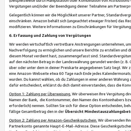
(beispielsweise durch Manipulation oder Kombination von Attributions-
Vergütungen und/oder der Beendigung deiner Teilnahme am Partnerp
Gelegentlich können wir die Möglichkeit unserer Partner, Standardv
einschränken. Amazon behält sich (ungeachtet etwaiger Fristen) das Re
modifizieren. Weitere Informationen zu Einschränkungen für Vergütung
6. Erfassung und Zahlung von Vergütungen
Wir werden wirtschaftlich vertretbare Anstrengungen unternehmen, um 
Nachverfolgung zu ermöglichen und unsere Berichte zu erstellen und di
diesem Monat verdient hast, zusammengefasst sind. Standardvergütung
auf den nächsten Betrag in der Landeswährung gerundet werden (z. B. C
über oder unter dem in deiner Preiskarte angegebenen Satz liegt. Wir
eine Amazon-Webseite etwa 60 Tage nach Ende jedes Kalendermonats, i
wurden. Du kannst wählen, ob du Zahlungen in einer anderen Währung
dafür entscheidest, erklärst du dich damit einverstanden, dass die K
Option 1: Zahlung per Überweisung.
Wir überweisen Ihre Vergütung dir
Namen der Bank, die Kontonummer, den Namen des Kontoinhabers bzw. a
erforderlich) nennen. Sollten Sie sich für diese Option entscheiden, be
fällige Gesamtbetrag den in der
Übersicht Mindestauszahlungsbet
Option 2: Zahlung per Amazon-Geschenkgutschein.
Wir übersenden Ihne
Partnerkonto genannte Haupt-E-Mail-Adresse. Diese Geschenkgutschei