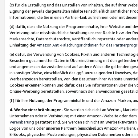
(c) für die Erstellung und das Einstellen von Inhalten, die auf Ihrer We
Eignung der jeweils dargestellten Inhalte (einschließlich sämtlicher 
Informationen, die Sie in einen Partner-Link aufnehmen oder mit diese
(d) dafür, dass die Nutzung der Programminhalte, Ihrer Website und des 
Verletzung oder missbräuchliche Ausübung unserer Rechte bzw. der Recht
Markenrechte, Datenschutzrechte, Veröffentlichungsrechte oder anderer
Einhaltung der
Amazon Anti-Fälschungsrichtlinien für das Partnerpro
(e) dafür, die Verwendung von Cookies, Pixeln und anderen Technologien
Besuchern gesammelten Daten in Übereinstimmung mit den geltenden Ge
und angemessen darzustellen und auf andere Weise die geltenden geset
in sonstiger Weise, einschließlich des ggf. anzuzeigenden Hinweises, d
Werbeanzeigen bereitstellen, von den Besuchern Ihrer Website unmitte
Cookies erkennen können und dafür, dass Sie Informationen über die v
Online-Werbung bereitstellen, soweit nach den anwendbaren gesetzlic
(f) für Ihre Nutzung, der Programminhalte und der Amazon-Marken, u
4. Werbeeinschränkungen.
Sie werden sich nicht an Werbe-, Market
Unternehmen oder in Verbindung mit einer Amazon-Website oder dem Pa
Vereinbarung
gestattet sind. Sie werden sich nicht an Werbeaktivitäten
Logos von uns oder unseren Partnern (einschließlich Amazon-Marken), 
E-Books, physischen Postsendungen, physischen Dokumenten oder in 