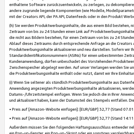
enthaltene Software zurückzuentwickeln, zu zerlegen, zu dekompilier
andere zugrunde liegende Komponenten (wie Modelle, Modellparameter
mit der Creators API, der PA API, Datenfeeds oder in den Produkt Werb
(h) Sie werden Produktwerbungsinhalte, die aus einem Bild bestehen, ni
Zeitraum von bis zu 24 Stunden einen Link auf Produktwerbungsinhalte
die nicht aus Bildern bestehen, für einen Zeitraum von bis zu 24 Stund
Ablauf dieses Zeitraums durch entsprechende Anfrage an die Creators 
Produktwerbungsinhalte aktualisieren und neu darstellen. Sofern wir Ih
Standardidentifikationsnummern (ASINs) für einen unbestimmten Zeitra
Kundenanwendung, dürfen unbeschadet des Vorstehenden Produktwerbu
Zwischenspeicher abgelegt werden. Auf unser Verlangen werden Sie un
die Produktwerbungsinhalte enthält oder nutzt, damit wir Ihre Einhalt
(i) Wenn Sie seltener als stündlich Produktwerbungsinhalte aus Datenfe
Anwendung angezeigten Produktwerbungsinhalte aktualisieren, werden 
Datums-/Uhrzeitstempel einfügen. Wenn Sie jedoch die in Ihrer Anwe
und aktualisiert haben, kann der Datumsteil des Stempels entfallen. Dies
• Preis auf [Amazon-Website einfügen]: [EUR/GBP] 32,77 (Stand 07.01.
• Preis auf [Amazon-Website einfügen]: [EUR/GBP] 32,77 (Stand 14:11 
Außerdem müssen Sie den folgenden Haftungsausschluss entweder neb
ein Pop-up-Fenster, ein Pop-up-Skript oder ein sonstiges vergleichba