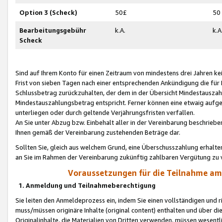
Option 3 (Scheck)
50£
50
Bearbeitungsgebühr
k.A.
k.A
Scheck
Sind auf Ihrem Konto für einen Zeitraum von mindestens drei Jahren kein
Frist von sieben Tagen nach einer entsprechenden Ankündigung die für
Schlussbetrag zurückzuhalten, der dem in der Übersicht Mindestausz
Mindestauszahlungsbetrag entspricht. Ferner können eine etwaig aufg
unterliegen oder durch geltende Verjährungsfristen verfallen.
An Sie unter Abzug bzw. Einbehalt aller in der Vereinbarung beschrieb
Ihnen gemäß der Vereinbarung zustehenden Beträge dar.
Sollten Sie, gleich aus welchem Grund, eine Überschusszahlung erhalte
an Sie im Rahmen der Vereinbarung zukünftig zahlbaren Vergütung zu 
Voraussetzungen für die Teilnahme a
1. Anmeldung und Teilnahmeberechtigung
Sie leiten den Anmeldeprozess ein, indem Sie einen vollständigen und 
muss/müssen originäre Inhalte (original content) enthalten und über d
Originalinhalte, die Materialien von Dritten verwenden, müssen wese