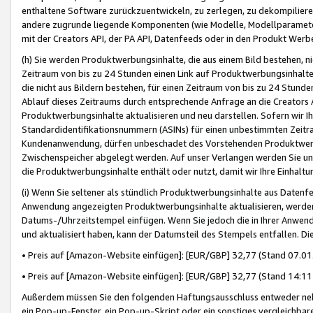
enthaltene Software zurückzuentwickeln, zu zerlegen, zu dekompilier
andere zugrunde liegende Komponenten (wie Modelle, Modellparameter
mit der Creators API, der PA API, Datenfeeds oder in den Produkt Werb
(h) Sie werden Produktwerbungsinhalte, die aus einem Bild bestehen, ni
Zeitraum von bis zu 24 Stunden einen Link auf Produktwerbungsinhalte
die nicht aus Bildern bestehen, für einen Zeitraum von bis zu 24 Stund
Ablauf dieses Zeitraums durch entsprechende Anfrage an die Creators 
Produktwerbungsinhalte aktualisieren und neu darstellen. Sofern wir Ih
Standardidentifikationsnummern (ASINs) für einen unbestimmten Zeitra
Kundenanwendung, dürfen unbeschadet des Vorstehenden Produktwerbu
Zwischenspeicher abgelegt werden. Auf unser Verlangen werden Sie un
die Produktwerbungsinhalte enthält oder nutzt, damit wir Ihre Einhalt
(i) Wenn Sie seltener als stündlich Produktwerbungsinhalte aus Datenfe
Anwendung angezeigten Produktwerbungsinhalte aktualisieren, werden 
Datums-/Uhrzeitstempel einfügen. Wenn Sie jedoch die in Ihrer Anwe
und aktualisiert haben, kann der Datumsteil des Stempels entfallen. Dies
• Preis auf [Amazon-Website einfügen]: [EUR/GBP] 32,77 (Stand 07.01.
• Preis auf [Amazon-Website einfügen]: [EUR/GBP] 32,77 (Stand 14:11 
Außerdem müssen Sie den folgenden Haftungsausschluss entweder neb
ein Pop-up-Fenster, ein Pop-up-Skript oder ein sonstiges vergleichba