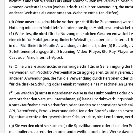
nicht mit anderen Websites als einer Amazon-Website verlinken oder i
Amazon-Website lenken (wobei jedoch Teile Ihrer Anwendung, die nich
anderen Websites als einer Amazon-Website enthalten dürfen).
(d) Ohne unsere ausdrückliche vorherige schriftliche Zustimmung werd
Nutzung mit einem Mobiltelefon oder sonstigen Mobilgerät entwickelt
(1) Websites, die nicht für die Nutzung mit solchen Geräten entwickelt
eine nicht für Mobilgeräte optimierte Website, die über einen Interne
in den
Richtlinie für Mobile Anwendungen
definiert, oder (3) Beistellge
Satellitenempfangsgeräte, Streaming-Video-Player, Blu-Ray-Player ode
Cast oder Vizio Internet-Apps).
(e) Ohne unsere ausdrückliche vorherige schriftliche Genehmigung dürfe
verwenden, um Produkt-Werbeinhalte zu aggregieren, zu analysieren, 
anderen Anwendungen, die für die Verwendung durch Personen oder Or
für die direkte Schulung oder Feinabstimmung eines maschinellen Lern
(f) Sie werden (i) nicht in irgendeiner Weise in die Funktionalität ode
entsprechenden Versuch unternehmen; (ii) keine Produktwerbungsinha
Kontaktaufnahme mit Verkäufern oder Kunden oder sonstiger Werbeaktiv
API, Datenfeeds, Produktwerbungsinhalten oder Spezifikationen erschei
Eigentumsrechte oder gewerblicher Schutzrechte, nicht entfernen, verd
(g) Sie werden nicht versuchen, (i) die Spezifikationen oder die in de
manipulieren, zu reparieren oder anderweitig abgeleitete Werke davon z