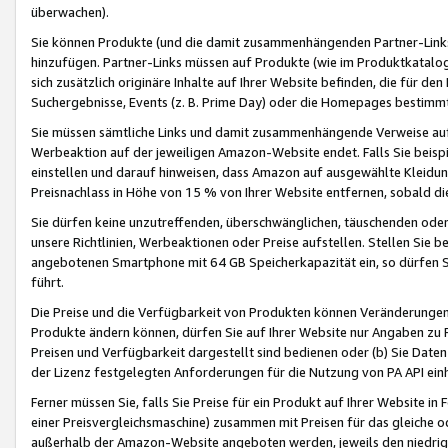
überwachen).
Sie können Produkte (und die damit zusammenhängenden Partner-Links)
hinzufügen. Partner-Links müssen auf Produkte (wie im Produktkatalog de
sich zusätzlich originäre Inhalte auf Ihrer Website befinden, die für 
Suchergebnisse, Events (z. B. Prime Day) oder die Homepages bestimmte
Sie müssen sämtliche Links und damit zusammenhängende Verweise auf z
Werbeaktion auf der jeweiligen Amazon-Website endet. Falls Sie beisp
einstellen und darauf hinweisen, dass Amazon auf ausgewählte Kleidun
Preisnachlass in Höhe von 15 % von Ihrer Website entfernen, sobald di
Sie dürfen keine unzutreffenden, überschwänglichen, täuschenden od
unsere Richtlinien, Werbeaktionen oder Preise aufstellen. Stellen Sie 
angebotenen Smartphone mit 64 GB Speicherkapazität ein, so dürfen S
führt.
Die Preise und die Verfügbarkeit von Produkten können Veränderungen 
Produkte ändern können, dürfen Sie auf Ihrer Website nur Angaben zu P
Preisen und Verfügbarkeit dargestellt sind bedienen oder (b) Sie Daten
der Lizenz festgelegten Anforderungen für die Nutzung von PA API einh
Ferner müssen Sie, falls Sie Preise für ein Produkt auf Ihrer Website in 
einer Preisvergleichsmaschine) zusammen mit Preisen für das gleiche o
außerhalb der Amazon-Website angeboten werden, jeweils den niedrigst