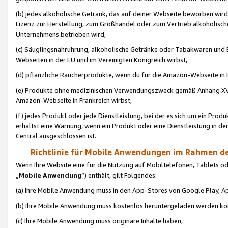
(b) jedes alkoholische Getränk, das auf deiner Webseite beworben wird
Lizenz zur Herstellung, zum Großhandel oder zum Vertrieb alkoholisch
Unternehmens betrieben wird,
(c) Säuglingsnahruhrung, alkoholische Getränke oder Tabakwaren und E
Webseiten in der EU und im Vereinigten Königreich wirbst,
(d) pflanzliche Raucherprodukte, wenn du für die Amazon-Webseite in B
(e) Produkte ohne medizinischen Verwendungszweck gemäß Anhang XVI 
Amazon-Webseite in Frankreich wirbst,
(f) jedes Produkt oder jede Dienstleistung, bei der es sich um ein Prod
erhältst eine Warnung, wenn ein Produkt oder eine Dienstleistung in de
Central ausgeschlossen ist.
Richtlinie für Mobile Anwendungen im Rahmen de
Wenn Ihre Website eine für die Nutzung auf Mobiltelefonen, Tablets 
„
Mobile Anwendung
“) enthält, gilt Folgendes:
(a) Ihre Mobile Anwendung muss in den App-Stores von Google Play, A
(b) Ihre Mobile Anwendung muss kostenlos heruntergeladen werden könn
(c) Ihre Mobile Anwendung muss originäre Inhalte haben,