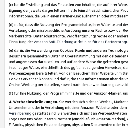
(c) für die Erstellung und das Einstellen von Inhalten, die auf Ihrer We
Eignung der jeweils dargestellten Inhalte (einschließlich sämtlicher 
Informationen, die Sie in einen Partner-Link aufnehmen oder mit diese
(d) dafür, dass die Nutzung der Programminhalte, Ihrer Website und des 
Verletzung oder missbräuchliche Ausübung unserer Rechte bzw. der Recht
Markenrechte, Datenschutzrechte, Veröffentlichungsrechte oder anderer
Einhaltung der
Amazon Anti-Fälschungsrichtlinien für das Partnerpro
(e) dafür, die Verwendung von Cookies, Pixeln und anderen Technologien
Besuchern gesammelten Daten in Übereinstimmung mit den geltenden Ge
und angemessen darzustellen und auf andere Weise die geltenden geset
in sonstiger Weise, einschließlich des ggf. anzuzeigenden Hinweises, d
Werbeanzeigen bereitstellen, von den Besuchern Ihrer Website unmitte
Cookies erkennen können und dafür, dass Sie Informationen über die v
Online-Werbung bereitstellen, soweit nach den anwendbaren gesetzlic
(f) für Ihre Nutzung, der Programminhalte und der Amazon-Marken, u
4. Werbeeinschränkungen.
Sie werden sich nicht an Werbe-, Market
Unternehmen oder in Verbindung mit einer Amazon-Website oder dem Pa
Vereinbarung
gestattet sind. Sie werden sich nicht an Werbeaktivitäten
Logos von uns oder unseren Partnern (einschließlich Amazon-Marken), 
E-Books, physischen Postsendungen, physischen Dokumenten oder in 