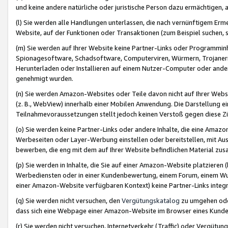
und keine andere natürliche oder juristische Person dazu ermächtigen, a
(l) Sie werden alle Handlungen unterlassen, die nach vernünftigem Erme
Website, auf der Funktionen oder Transaktionen (zum Beispiel suchen, s
(m) Sie werden auf Ihrer Website keine Partner-Links oder Programmin
Spionagesoftware, Schadsoftware, Computerviren, Würmern, Trojaner
Herunterladen oder Installieren auf einem Nutzer-Computer oder ande
genehmigt wurden.
(n) Sie werden Amazon-Websites oder Teile davon nicht auf Ihrer Websi
(z. B., WebView) innerhalb einer Mobilen Anwendung. Die Darstellung ein
Teilnahmevoraussetzungen stellt jedoch keinen Verstoß gegen diese Zif
(o) Sie werden keine Partner-Links oder andere Inhalte, die eine Am
Werbeseiten oder Layer-Werbung einstellen oder bereitstellen, mit Au
bewerben, die eng mit dem auf Ihrer Website befindlichen Material z
(p) Sie werden in Inhalte, die Sie auf einer Amazon-Website platzier
Werbediensten oder in einer Kundenbewertung, einem Forum, einem Wun
einer Amazon-Website verfügbaren Kontext) keine Partner-Links integr
(q) Sie werden nicht versuchen, den
Vergütungskatalog
zu umgehen oder
dass sich eine Webpage einer Amazon-Website im Browser eines Kunden 
(r) Sie werden nicht versuchen, Internetverkehr (Traffic) oder Vergü