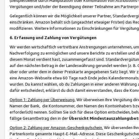
(beispielsweise durch Manipulation oder Kombination von Attributions-
Vergütungen und/oder der Beendigung deiner Teilnahme am Partnerp
Gelegentlich können wir die Möglichkeit unserer Partner, Standardv
einschränken. Amazon behält sich (ungeachtet etwaiger Fristen) das Re
modifizieren. Weitere Informationen zu Einschränkungen für Vergütung
6. Erfassung und Zahlung von Vergütungen
Wir werden wirtschaftlich vertretbare Anstrengungen unternehmen, um 
Nachverfolgung zu ermöglichen und unsere Berichte zu erstellen und di
diesem Monat verdient hast, zusammengefasst sind. Standardvergütung
auf den nächsten Betrag in der Landeswährung gerundet werden (z. B. C
über oder unter dem in deiner Preiskarte angegebenen Satz liegt. Wir
eine Amazon-Webseite etwa 60 Tage nach Ende jedes Kalendermonats, i
wurden. Du kannst wählen, ob du Zahlungen in einer anderen Währung
dafür entscheidest, erklärst du dich damit einverstanden, dass die K
Option 1: Zahlung per Überweisung.
Wir überweisen Ihre Vergütung dir
Namen der Bank, die Kontonummer, den Namen des Kontoinhabers bzw. a
erforderlich) nennen. Sollten Sie sich für diese Option entscheiden, be
fällige Gesamtbetrag den in der
Übersicht Mindestauszahlungsbet
Option 2: Zahlung per Amazon-Geschenkgutschein.
Wir übersenden Ihne
Partnerkonto genannte Haupt-E-Mail-Adresse. Diese Geschenkgutschei