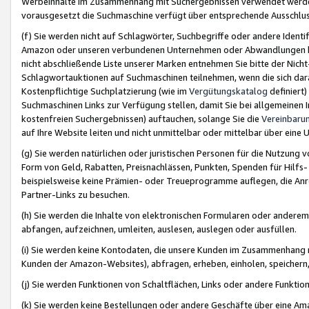
Werbeinhalte im Zusammenhang mit Suchergebnissen verwendet werden,
vorausgesetzt die Suchmaschine verfügt über entsprechende Ausschlu
(f) Sie werden nicht auf Schlagwörter, Suchbegriffe oder andere Ident
Amazon oder unseren verbundenen Unternehmen oder Abwandlungen bzw
nicht abschließende Liste unserer Marken entnehmen Sie bitte der Nich
Schlagwortauktionen auf Suchmaschinen teilnehmen, wenn die sich da
Kostenpflichtige Suchplatzierung (wie im
Vergütungskatalog
definiert
Suchmaschinen Links zur Verfügung stellen, damit Sie bei allgemeinen I
kostenfreien Suchergebnissen) auftauchen, solange Sie die
Vereinbaru
auf Ihre Website leiten und nicht unmittelbar oder mittelbar über eine
(g) Sie werden natürlichen oder juristischen Personen für die Nutzung 
Form von Geld, Rabatten, Preisnachlässen, Punkten, Spenden für Hilfs
beispielsweise keine Prämien- oder Treueprogramme auflegen, die Anrei
Partner-Links zu besuchen.
(h) Sie werden die Inhalte von elektronischen Formularen oder anderem M
abfangen, aufzeichnen, umleiten, auslesen, auslegen oder ausfüllen.
(i) Sie werden keine Kontodaten, die unsere Kunden im Zusammenhang 
Kunden der Amazon-Websites), abfragen, erheben, einholen, speichern,
(j) Sie werden Funktionen von Schaltflächen, Links oder andere Funkti
(k) Sie werden keine Bestellungen oder andere Geschäfte über eine Ama