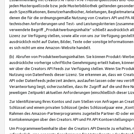
jeden Musterquellcode bzw. jede Musterbibliothek geltenden gesonder
auch Spezifikationen, Benutzerhandbücher, Anleitungen, Begleitmaterial
denen die für die ordnungsgemäße Nutzung von Creators API und PA A
technischen Anforderungen und Test- und Leistungskriterien (zusammen
verwendete Begriff „Produktwerbungsinhalte“ schließt ausdrücklich al
Lizenz zur Verfügung stellen, sowie alle von uns zur Verfügung gestel
ausdrücklich nicht auf Daten, Bilder, Texte oder sonstige Informatione
es sich nicht um eine Amazon-Website handelt.
(b) Abrufen von Produktwerbungsinhalten. Sie können Produkt-Werbein
ausdrückliche vorherige schriftliche Genehmigung erteilt haben, könn
wir über die Creators API Feeds zur Verfügung stellen. Wenn Sie Produk
Nutzung von Datenfeeds dieser Lizenz. Sie erkennen an, dass wir Creat
API oder Datenfeeds jederzeit ändern, auslaufen lassen oder neu veröffe
Verantwortung liegt, sicherzustellen, dass Ihr Zugriff auf die und Ihr
jeweiligen Zeitpunkt aktuellen Anforderungen (einschließlich dieser Liz
Zur Identifizierung Ihres Kontos und zum Stellen von Anfragen an Crea
Schlüssel und einem privaten Schlüssel (jedes Schlüsselpaar eine „Kon
Rahmen des Amazon-Partnerprogramms zugeteilte Partner-ID oder ein
Kontokennungen über den Creators API und PA API Kontoerstellungspro
Um Programmwerbeinhalte über die Creators API Dienste zu erhalten, m