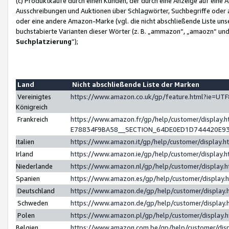
(c) Produktkäufe durch einen Kunden, der durch eine Anzeige auf eine 
Ausschreibungen und Auktionen über Schlagwörter, Suchbegriffe oder 
oder eine andere Amazon-Marke (vgl. die nicht abschließende Liste un
buchstabierte Varianten dieser Wörter (z. B. „ammazon“, „amaozn“ und „
Suchplatzierung
”);
Land
Nicht abschließende Liste der Marken
Vereinigtes
https://www.amazon.co.uk/gp/feature.html?ie=U
Königreich
Frankreich
https://www.amazon.fr/gp/help/customer/displa
E78834F9BA58__SECTION_64DE0ED1D744420E9
Italien
https://www.amazon.it/gp/help/customer/display
Irland
https://www.amazon.ie/gp/help/customer/displa
Niederlande
https://www.amazon.nl/gp/help/customer/display
Spanien
https://www.amazon.es/gp/help/customer/display
Deutschland
https://www.amazon.de/gp/help/customer/displa
Schweden
https://www.amazon.de/gp/help/customer/displa
Polen
https://www.amazon.pl/gp/help/customer/display
Belgien
https://www.amazon.com.be/gp/help/customer/d