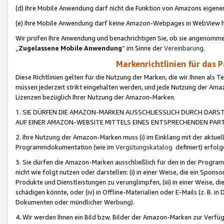
(d) Ihre Mobile Anwendung darf nicht die Funktion von Amazons eige
(e) Ihre Mobile Anwendung darf keine Amazon-Webpages in WebView 
Wir prüfen Ihre Anwendung und benachrichtigen Sie, ob sie angenomm
„
Zugelassene Mobile Anwendung
“ im Sinne der
Vereinbarung
.
Markenrichtlinien für das 
Diese Richtlinien gelten für die Nutzung der Marken, die wir Ihnen als 
müssen jederzeit strikt eingehalten werden, und jede Nutzung der Ama
Lizenzen bezüglich Ihrer Nutzung der Amazon-Marken.
1. SIE DÜRFEN DIE AMAZON-MARKEN AUSSCHLIESSLICH DURCH DARS
AUF EINER AMAZON-WEBSITE MITTELS EINES ENTSPRECHENDEN PART
2. Ihre Nutzung der Amazon-Marken muss (i) im Einklang mit der aktuells
Programmdokumentation (wie im
Vergütungskatalog
definiert) erfolg
3. Sie dürfen die Amazon-Marken ausschließlich für den in der Progr
nicht wie folgt nutzen oder darstellen: (i) in einer Weise, die ein Spo
Produkte und Dienstleistungen zu verunglimpfen, (iii) in einer Weise
schädigen könnte, oder (iv) in Offline-Materialien oder E-Mails (z. B.
Dokumenten oder mündlicher Werbung).
4. Wir werden Ihnen ein Bild bzw. Bilder der Amazon-Marken zur Verfüg