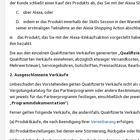
der Kunde schließt einen Kauf des Produkts ab, das Sie mit der Alexa 
C. über Alexa, oder
D. indem er das Produkt innerhalb der Skills Session in den Waren
seiner erstmaligen Teilnahme an der Alexa Shopping Action abschlie
iii. das Produkt, das Sie mit der Alexa-Einkaufsaktion vorgestellt ha
ihm bezahlt.
Die aus den einzelnen Qualifizierten Verkäufen generierten „
Qualifizi
Qualifizierten Verkäufe einnehmen, abzüglich etwaiger Versandkosten
Mehrwertsteuer), Servicegebühren, Gutschriften, Preisnachlässe, Bear
2. Ausgeschlossene Verkäufe
Unbeschadet des Vorstehenden gelten Qualifizierte Verkäufe nicht als
Vergütungskatalog für das Partnerprogramm oder andere Bestimmungen,
wir jeweils für das Partnerprogramm festlegen, einschließlich der jewe
„
Programmdokumentation
“).
Ferner gelten folgende Verkäufe, die andernfalls Qualifizierte Verkä
(a) Produktkäufe, die nach Beendigung Ihrer
Vereinbarung
erfolgen;
(b) Produktbestellungen, bei denen eine Stornierung, Rückgabe oder R