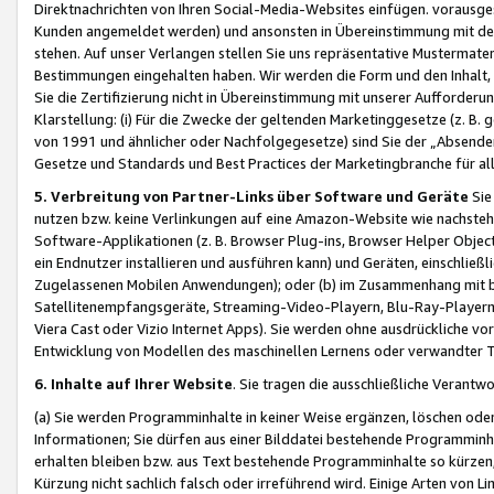
Direktnachrichten von Ihren Social-Media-Websites einfügen. vorausg
Kunden angemeldet werden) und ansonsten in Übereinstimmung mit der
stehen. Auf unser Verlangen stellen Sie uns repräsentative Mustermater
Bestimmungen eingehalten haben. Wir werden die Form und den Inhalt, di
Sie die Zertifizierung nicht in Übereinstimmung mit unserer Aufforderu
Klarstellung: (i) Für die Zwecke der geltenden Marketinggesetze (z. 
von 1991 und ähnlicher oder Nachfolgegesetze) sind Sie der „Absender“ j
Gesetze und Standards und Best Practices der Marketingbranche für 
5. Verbreitung von Partner-Links über Software und Geräte
Sie
nutzen bzw. keine Verlinkungen auf eine Amazon-Website wie nachsteh
Software-Applikationen (z. B. Browser Plug-ins, Browser Helper Objec
ein Endnutzer installieren und ausführen kann) und Geräten, einschlie
Zugelassenen Mobilen Anwendungen); oder (b) im Zusammenhang mit bzw.
Satellitenempfangsgeräte, Streaming-Video-Playern, Blu-Ray-Playern 
Viera Cast oder Vizio Internet Apps). Sie werden ohne ausdrückliche v
Entwicklung von Modellen des maschinellen Lernens oder verwandter 
6. Inhalte auf Ihrer Website
. Sie tragen die ausschließliche Verantwo
(a) Sie werden Programminhalte in keiner Weise ergänzen, löschen oder
Informationen; Sie dürfen aus einer Bilddatei bestehende Programminhal
erhalten bleiben bzw. aus Text bestehende Programminhalte so kürzen, 
Kürzung nicht sachlich falsch oder irreführend wird. Einige Arten von L