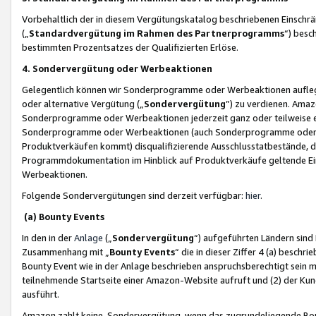
Vorbehaltlich der in diesem Vergütungskatalog beschriebenen Einschr
(„
Standardvergütung im Rahmen des Partnerprogramms
“) besc
bestimmten Prozentsatzes der Qualifizierten Erlöse.
4. Sondervergütung oder Werbeaktionen
Gelegentlich können wir Sonderprogramme oder Werbeaktionen auflegen,
oder alternative Vergütung („
Sondervergütung
”) zu verdienen. Amazo
Sonderprogramme oder Werbeaktionen jederzeit ganz oder teilweise einz
Sonderprogramme oder Werbeaktionen (auch Sonderprogramme oder We
Produktverkäufen kommt) disqualifizierende Ausschlusstatbestände, di
Programmdokumentation im Hinblick auf Produktverkäufe geltende E
Werbeaktionen.
Folgende Sondervergütungen sind derzeit verfügbar:
hier
.
(a) Bounty Events
In den in der
Anlage
(„
Sondervergütung
“) aufgeführten Ländern sind
Zusammenhang mit „
Bounty Events
“ die in dieser Ziffer 4 (a) besch
Bounty Event wie in der Anlage beschrieben anspruchsberechtigt sein mu
teilnehmende Startseite einer Amazon-Website aufruft und (2) der Kun
ausführt.
Amazon zahlt keine Sondervergütung, wenn das zugrundeliegende Boun