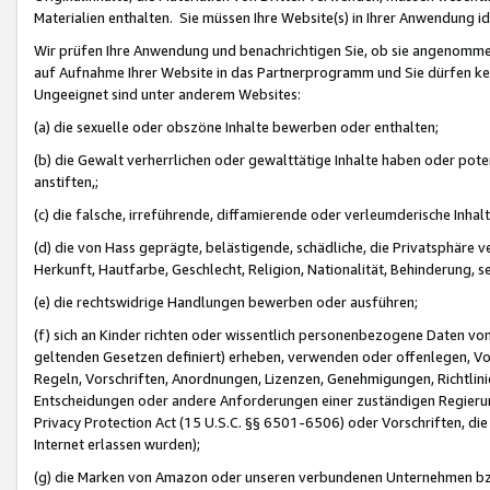
Materialien enthalten. Sie müssen Ihre Website(s) in Ihrer Anwendung ide
Wir prüfen Ihre Anwendung und benachrichtigen Sie, ob sie angenommen
auf Aufnahme Ihrer Website in das Partnerprogramm und Sie dürfen kei
Ungeeignet sind unter anderem Websites:
(a) die sexuelle oder obszöne Inhalte bewerben oder enthalten;
(b) die Gewalt verherrlichen oder gewalttätige Inhalte haben oder pot
anstiften,;
(c) die falsche, irreführende, diffamierende oder verleumderische Inha
(d) die von Hass geprägte, belästigende, schädliche, die Privatsphäre v
Herkunft, Hautfarbe, Geschlecht, Religion, Nationalität, Behinderung, 
(e) die rechtswidrige Handlungen bewerben oder ausführen;
(f) sich an Kinder richten oder wissentlich personenbezogene Daten vo
geltenden Gesetzen definiert) erheben, verwenden oder offenlegen, Vo
Regeln, Vorschriften, Anordnungen, Lizenzen, Genehmigungen, Richtlini
Entscheidungen oder andere Anforderungen einer zuständigen Regierung
Privacy Protection Act (15 U.S.C. §§ 6501-6506) oder Vorschriften, di
Internet erlassen wurden);
(g) die Marken von Amazon oder unseren verbundenen Unternehmen b