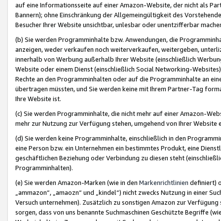
auf eine Informationsseite auf einer Amazon-Website, der nicht als Part
Bannern); ohne Einschränkung der Allgemeingültigkeit des Vorstehende
Besucher Ihrer Website unsichtbar, unlesbar oder unentzifferbar mache
(b) Sie werden Programminhalte bzw. Anwendungen, die Programminhalt
anzeigen, weder verkaufen noch weiterverkaufen, weitergeben, unterli
innerhalb von Werbung außerhalb Ihrer Website (einschließlich Werbun
Website oder einem Dienst (einschließlich Social Networking-Website
Rechte an den Programminhalten oder auf die Programminhalte an eine a
übertragen müssten, und Sie werden keine mit Ihrem Partner-Tag formati
Ihre Website ist.
(c) Sie werden Programminhalte, die nicht mehr auf einer Amazon-Websit
mehr zur Nutzung zur Verfügung stehen, umgehend von Ihrer Website e
(d) Sie werden keine Programminhalte, einschließlich in den Programmin
eine Person bzw. ein Unternehmen ein bestimmtes Produkt, eine Dienstle
geschäftlichen Beziehung oder Verbindung zu diesen steht (einschließli
Programminhalten).
(e) Sie werden Amazon-Marken (wie in den
Markenrichtlinien
definiert) 
„ammazon“, „amaozn“ und „kindel“) nicht zwecks Nutzung in einer Suc
Versuch unternehmen). Zusätzlich zu sonstigen Amazon zur Verfügung 
sorgen, dass von uns benannte Suchmaschinen Geschützte Begriffe (wie 