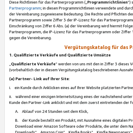
Diese Richtlinien für das Partnerprogramm („
Programmrichtlinien
“)
Partnerprogramm
; in diesen Programmrichtlinien verwendete und durch
der Vereinbarung zugewiesene Bedeutung. Die Rechte und Pflichten de
Partnerprogramm sowie Ziffer 3 der IP-Lizenz für das Partnerprogram
Einschränkung von Ziffer 6 Abs. (a) der Vereinbarung wird hiermit Fol
Partnerprogramm, die IP-Lizenz für das Partnerprogramm oder Ziffer 1
gegen die Vereinbarung.
Vergütungskatalog für das 
1. Qualifizierte Verkäufe und Qualifizierte Umsätze
„
Qualifizierte Verkäufe
“ werden von uns mit den in Ziffer 3 diese
(vorbehaltlich der in diesem Vergütungskatalog beschriebenen Ausnah
(a) Partner- Link auf Ihrer Site
:
i. ein Kunde durch Anklicken eines auf Ihrer Website platzierten Part
ii. während einer einzigen Internetsitzung eines der nachstehend unter (i)
Kunde den Partner-Link anklickt und mit dem zuerst eintretenden der f
A. Ablauf von 24 Stunden seit dem Klick,
B. der Kunde bestellt ein Produkt, mit Ausnahme eines digitalen P
Download einer Amazon Software oder Produkte, die unter dem N
Downloads“, „Amazon Coin“, „Kindle Books“, „Kindle Newspapers“, „