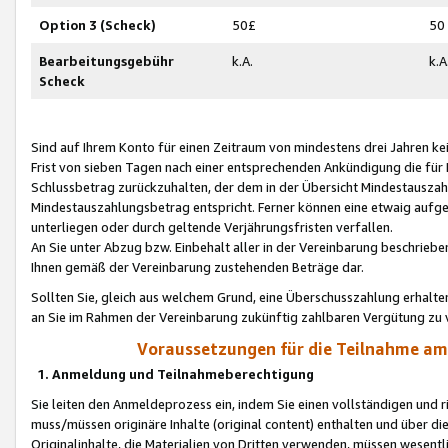
Option 3 (Scheck)
50£
50
Bearbeitungsgebühr
k.A.
k.A
Scheck
Sind auf Ihrem Konto für einen Zeitraum von mindestens drei Jahren kein
Frist von sieben Tagen nach einer entsprechenden Ankündigung die für
Schlussbetrag zurückzuhalten, der dem in der Übersicht Mindestausz
Mindestauszahlungsbetrag entspricht. Ferner können eine etwaig aufg
unterliegen oder durch geltende Verjährungsfristen verfallen.
An Sie unter Abzug bzw. Einbehalt aller in der Vereinbarung beschrieb
Ihnen gemäß der Vereinbarung zustehenden Beträge dar.
Sollten Sie, gleich aus welchem Grund, eine Überschusszahlung erhalte
an Sie im Rahmen der Vereinbarung zukünftig zahlbaren Vergütung zu 
Voraussetzungen für die Teilnahme a
1. Anmeldung und Teilnahmeberechtigung
Sie leiten den Anmeldeprozess ein, indem Sie einen vollständigen und 
muss/müssen originäre Inhalte (original content) enthalten und über d
Originalinhalte, die Materialien von Dritten verwenden, müssen wese