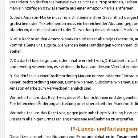
verändern. So dürfen Sie beispielsweise nicht die Proportionen, Farb
Marke hinzufügen bzw. Elemente aus einer Amazon-Marke entfernen.
5. Jede Amazon-Marke muss für sich alleine in ihrer Gesamtheit darge
grafischen oder Textelementen muss ein hinreichender Abstand gegebe
platzieren, der die Lesbarkeit oder Darstellung dieser Amazon-Marke b
6. Alle Rechte an den Amazon-Marken sind unser alleiniges Eigentum, 
kommt alleine uns zugute. Sie werden keine Handlungen vornehmen, 
stehen.
7. Du darfst kein Logo von, oder Inhalte erstellt von,
Drittanbietern au
anderweitig verwenden, es sei denn, du hast von diesem Verkäufer oder
8. Sie dürfen in keiner Rechtsordnung Marken nutzen oder zur Eintragu
keiner Rechtsordnung Marken, Domain-Namen, Subdomain-Namen, Benu
Amazon-Marke zum Verwechseln ähnlich sind.
Wir behalten uns das Recht vor, diese Markenrichtlinien und die gene
Einstellen einer Änderungsmitteilung oder überarbeiteter Markenricht
Wir behalten uns das Recht vor, gegen jede unbefugte Nutzung bzw. jede 
unserem alleinigen Ermessen angemessene Maßnahmen zu ergreifen.
IP-Lizenz- und Nutzungsan
Diese Lizenz regelt Ihre Nutzung von Programminhalten im Zusammen