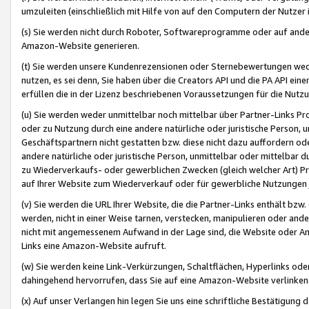
umzuleiten (einschließlich mit Hilfe von auf den Computern der Nutzer i
(s) Sie werden nicht durch Roboter, Softwareprogramme oder auf andere
Amazon-Website generieren.
(t) Sie werden unsere Kundenrezensionen oder Sternebewertungen wed
nutzen, es sei denn, Sie haben über die Creators API und die PA API e
erfüllen die in der Lizenz beschriebenen Voraussetzungen für die Nutzu
(u) Sie werden weder unmittelbar noch mittelbar über Partner-Links P
oder zu Nutzung durch eine andere natürliche oder juristische Person,
Geschäftspartnern nicht gestatten bzw. diese nicht dazu auffordern od
andere natürliche oder juristische Person, unmittelbar oder mittelbar
zu Wiederverkaufs- oder gewerblichen Zwecken (gleich welcher Art) 
auf Ihrer Website zum Wiederverkauf oder für gewerbliche Nutzungen 
(v) Sie werden die URL Ihrer Website, die die Partner-Links enthält b
werden, nicht in einer Weise tarnen, verstecken, manipulieren oder and
nicht mit angemessenem Aufwand in der Lage sind, die Website oder A
Links eine Amazon-Website aufruft.
(w) Sie werden keine Link-Verkürzungen, Schaltflächen, Hyperlinks ode
dahingehend hervorrufen, dass Sie auf eine Amazon-Website verlinken
(x) Auf unser Verlangen hin legen Sie uns eine schriftliche Bestätigung