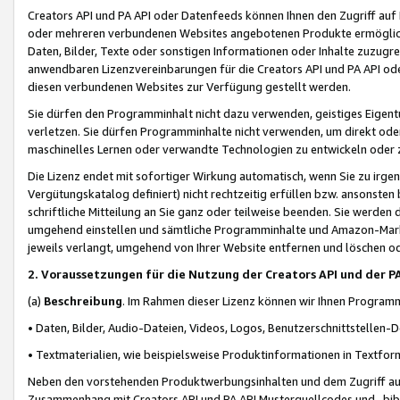
Creators API und PA API oder Datenfeeds können Ihnen den Zugriff auf D
oder mehreren verbundenen Websites angebotenen Produkte ermögliche
Daten, Bilder, Texte oder sonstigen Informationen oder Inhalte zuzugre
anwendbaren Lizenzvereinbarungen für die Creators API und PA API od
diesen verbundenen Websites zur Verfügung gestellt werden.
Sie dürfen den Programminhalt nicht dazu verwenden, geistiges Eigent
verletzen. Sie dürfen Programminhalte nicht verwenden, um direkt ode
maschinelles Lernen oder verwandte Technologien zu entwickeln oder zu
Die Lizenz endet mit sofortiger Wirkung automatisch, wenn Sie zu irg
Vergütungskatalog definiert) nicht rechtzeitig erfüllen bzw. ansonsten
schriftliche Mitteilung an Sie ganz oder teilweise beenden. Sie werden
umgehend einstellen und sämtliche Programminhalte und Amazon-Marke
jeweils verlangt, umgehend von Ihrer Website entfernen und löschen od
2. Voraussetzungen für die Nutzung der Creators API und der P
(a)
Beschreibung
. Im Rahmen dieser Lizenz können wir Ihnen Programmi
• Daten, Bilder, Audio-Dateien, Videos, Logos, Benutzerschnittstellen-
• Textmaterialien, wie beispielsweise Produktinformationen in Textfor
Neben den vorstehenden Produktwerbungsinhalten und dem Zugriff auf 
Zusammenhang mit Creators API und PA API Musterquellcodes und -bibli