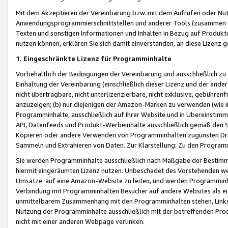
Mit dem Akzeptieren der Vereinbarung bzw. mit dem Aufrufen oder Nutz
Anwendungsprogrammierschnittstellen und anderer Tools (zusammen die
Texten und sonstigen Informationen und Inhalten in Bezug auf Produkte
nutzen können, erklären Sie sich damit einverstanden, an diese Lizenz 
1. Eingeschränkte Lizenz für Programminhalte
Vorbehaltlich der Bedingungen der Vereinbarung und ausschließlich z
Einhaltung der Vereinbarung (einschließlich dieser Lizenz und der ande
nicht übertragbare, nicht unterlizenzierbare, nicht exklusive, gebühren
anzuzeigen; (b) nur diejenigen der Amazon-Marken zu verwenden (wie in 
Programminhalte, ausschließlich auf Ihrer Website und in Übereinstimmu
API, Datenfeeds und Produkt-Werbeinhalte ausschließlich gemäß den Spe
Kopieren oder andere Verwenden von Programminhalten zugunsten Dri
Sammeln und Extrahieren von Daten. Zur Klarstellung: Zu den Program
Sie werden Programminhalte ausschließlich nach Maßgabe der Besti
hiermit eingeräumten Lizenz nutzen. Unbeschadet des Vorstehenden we
Umsätze auf eine Amazon-Website zu leiten, und werden Programminhal
Verbindung mit Programminhalten Besucher auf andere Websites als ein
unmittelbarem Zusammenhang mit den Programminhalten stehen, Links z
Nutzung der Programminhalte ausschließlich mit der betreffenden Pr
nicht mit einer anderen Webpage verlinken.