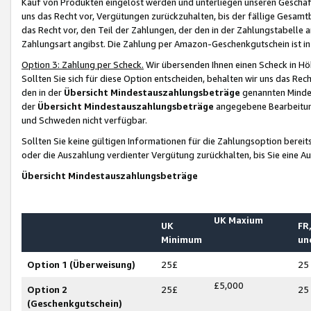
Kauf von Produkten eingelöst werden und unterliegen unseren Geschäf
uns das Recht vor, Vergütungen zurückzuhalten, bis der fällige Gesamt
das Recht vor, den Teil der Zahlungen, der den in der Zahlungstabelle 
Zahlungsart angibst. Die Zahlung per Amazon-Geschenkgutschein ist in
Option 3: Zahlung per Scheck.
Wir übersenden Ihnen einen Scheck in Höh
Sollten Sie sich für diese Option entscheiden, behalten wir uns das Rec
den in der
Übersicht Mindestauszahlungsbeträge
genannten Mindest
der
Übersicht Mindestauszahlungsbeträge
angegebene Bearbeitung
und Schweden nicht verfügbar.
Sollten Sie keine gültigen Informationen für die Zahlungsoption bereit
oder die Auszahlung verdienter Vergütung zurückhalten, bis Sie eine A
Übersicht Mindestauszahlungsbeträge
UK Maxium
UK
FR,
Minimum
un
Option 1 (Überweisung)
25£
25
£5,000
Option 2
25£
25
(Geschenkgutschein)