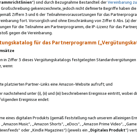
rammrichtlinien
“) sind durch Bezugnahme Bestandteil der
Vereinbarung z
Großschreibung gekennzeichnete, jedoch nicht definierte Begriffe haben die
 gemäß Ziffern 3 und 6 der Teilnahmevoraussetzungen für das Partnerprogram
nbarung fort. Vorsorglich und ohne Einschränkung von Ziffer 6 Abs. (a) der
ungen für die Teilnahme am Partnerprogramm, die IP-Lizenz für das Partner
rstoß gegen die Vereinbarung.
ungskatalog für das Partnerprogramm („Vergütungska
 Umsätze
n in Ziffer 3 dieses Vergütungskatalogs festgelegten Standardvergütungen v
r, wenn:
ite platzierten Partner-Links eine Amazon-Website aufruft; und
r nachstehend unter (i), (ii) und (iii) beschriebenen Ereignisse eintritt, wobe
 folgenden Ereignisse endet:
hme eines digitalen Produkts (gemäß Feststellung nach unserem alleinigen 
 „Amazon Music“, „Amazon Shorts“, „eDocs“, „Amazon Prime Video“, „Game
Newsfeeds“ oder „Kindle Magazines“) (jeweils ein „
Digitales Produkt
“) ver