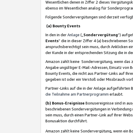
Wesentlichen denen in Ziffer 2 dieses Vergütung
ebenso im Wesentlichen analog für Sonderprogr
Folgende Sondervergütungen sind derzeit verfüg
(a) Bounty Events
In den in der
Anlage
(„
Sondervergütung
“) aufge
Events
“ die in dieser Ziffer 4 (a) beschriebenen 
anspruchsberechtigt sein muss, durch Anklicken ei
der Kunde in der entsprechenden Sitzung die in d
Amazon zahlt keine Sondervergütung, wenn das z
Angabe ungültiger E-Mail-Adressen, Einsatz von B
Bounty Events, die nicht aus Partner-Links auf Ihre
gegeben ist oder ein Verstoß oder Missbrauch vorl
Partner-Links auf die in der Anlage aufgeführte
die Teilnahme am Partnerprogramm
erlaubt.
(b) Bonus-Ereignisse
Bonusereignisse sind in au
beschriebenen Sondervergütungen in Verbindung m
sein muss, durch einen Partner-Link auf Ihrer We
Bonusaktion durchführt.
Amazon zahlt keine Sondervergütung, wenn ein Bon