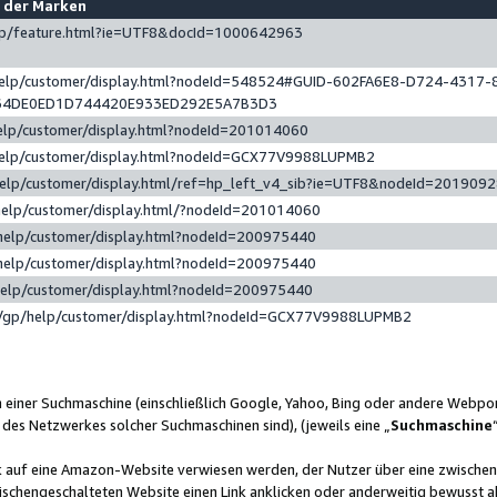
e der Marken
gp/feature.html?ie=UTF8&docId=1000642963
help/customer/display.html?nodeId=548524#GUID-602FA6E8-D724-4317-
64DE0ED1D744420E933ED292E5A7B3D3
elp/customer/display.html?nodeId=201014060
help/customer/display.html?nodeId=GCX77V9988LUPMB2
help/customer/display.html/ref=hp_left_v4_sib?ie=UTF8&nodeId=201909
help/customer/display.html/?nodeId=201014060
help/customer/display.html?nodeId=200975440
help/customer/display.html?nodeId=200975440
help/customer/display.html?nodeId=200975440
/gp/help/customer/display.html?nodeId=GCX77V9988LUPMB2
n einer Suchmaschine (einschließlich Google, Yahoo, Bing oder andere Webp
 des Netzwerkes solcher Suchmaschinen sind), (jeweils eine „
Suchmaschine
nk auf eine Amazon-Website verwiesen werden, der Nutzer über eine zwische
ischengeschalteten Website einen Link anklicken oder anderweitig bewusst a