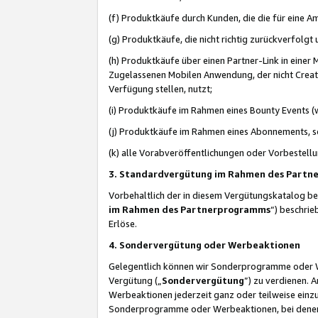
(f) Produktkäufe durch Kunden, die die für eine
(g) Produktkäufe, die nicht richtig zurückverfolg
(h) Produktkäufe über einen Partner-Link in einer
Zugelassenen Mobilen Anwendung, der nicht Creator
Verfügung stellen, nutzt;
(i) Produktkäufe im Rahmen eines Bounty Events (w
(j) Produktkäufe im Rahmen eines Abonnements, so
(k) alle Vorabveröffentlichungen oder Vorbestellu
3. Standardvergütung im Rahmen des Part
Vorbehaltlich der in diesem Vergütungskatalog b
im Rahmen des Partnerprogramms
“) beschri
Erlöse.
4. Sondervergütung oder Werbeaktionen
Gelegentlich können wir Sonderprogramme oder Wer
Vergütung („
Sondervergütung
”) zu verdienen. 
Werbeaktionen jederzeit ganz oder teilweise einz
Sonderprogramme oder Werbeaktionen, bei denen e