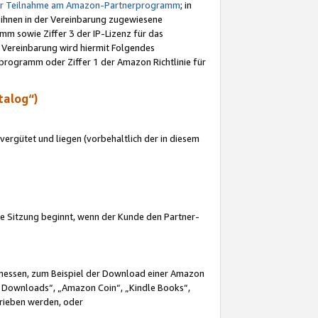
ur Teilnahme am Amazon-Partnerprogramm
; in
 ihnen in der Vereinbarung zugewiesene
m sowie Ziffer 3 der IP-Lizenz für das
 Vereinbarung wird hiermit Folgendes
programm oder Ziffer 1 der Amazon Richtlinie für
talog“)
ergütet und liegen (vorbehaltlich der in diesem
i die Sitzung beginnt, wenn der Kunde den Partner-
Ermessen, zum Beispiel der Download einer Amazon
 Downloads“, „Amazon Coin“, „Kindle Books“,
trieben werden, oder