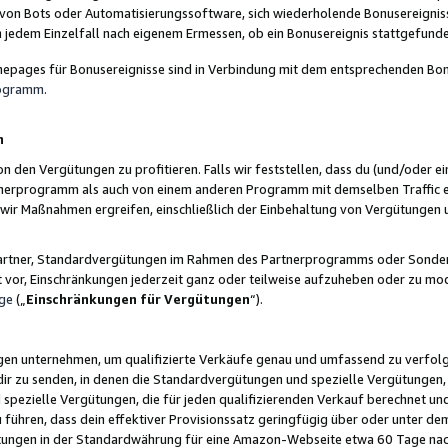
 von Bots oder Automatisierungssoftware, sich wiederholende Bonusereignisse
n jedem Einzelfall nach eigenem Ermessen, ob ein Bonusereignis stattgefund
epages für Bonusereignisse sind in Verbindung mit dem entsprechenden Bonu
rogramm
.
n
den Vergütungen zu profitieren. Falls wir feststellen, dass du (und/oder ein
erprogramm als auch von einem anderen Programm mit demselben Traffic ei
n wir Maßnahmen ergreifen, einschließlich der Einbehaltung von Vergütunge
r Partner, Standardvergütungen im Rahmen des Partnerprogramms oder Sonde
ht vor, Einschränkungen jederzeit ganz oder teilweise aufzuheben oder zu mod
ge
(„
Einschränkungen für Vergütungen
“).
ngen unternehmen, um qualifizierte Verkäufe genau und umfassend zu verfol
dir zu senden, in denen die Standardvergütungen und spezielle Vergütungen, 
pezielle Vergütungen, die für jeden qualifizierenden Verkauf berechnet un
 führen, dass dein effektiver Provisionssatz geringfügig über oder unter dem
ungen in der Standardwährung für eine Amazon-Webseite etwa 60 Tage nach