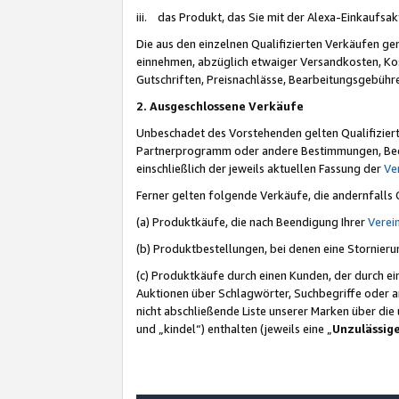
iii. das Produkt, das Sie mit der Alexa-Einkaufsa
Die aus den einzelnen Qualifizierten Verkäufen gen
einnehmen, abzüglich etwaiger Versandkosten, Ko
Gutschriften, Preisnachlässe, Bearbeitungsgebühr
2. Ausgeschlossene Verkäufe
Unbeschadet des Vorstehenden gelten Qualifiziert
Partnerprogramm oder andere Bestimmungen, Beding
einschließlich der jeweils aktuellen Fassung der
Ve
Ferner gelten folgende Verkäufe, die andernfalls
(a) Produktkäufe, die nach Beendigung Ihrer
Verei
(b) Produktbestellungen, bei denen eine Stornier
(c) Produktkäufe durch einen Kunden, der durch e
Auktionen über Schlagwörter, Suchbegriffe oder a
nicht abschließende Liste unserer Marken über di
und „kindel“) enthalten (jeweils eine „
Unzulässig