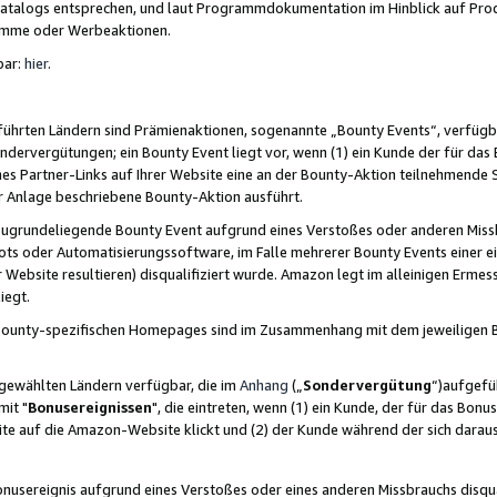
skatalogs entsprechen, und laut Programmdokumentation im Hinblick auf Pr
amme oder Werbeaktionen.
bar:
hier
.
führten Ländern sind Prämienaktionen, sogenannte „Bounty Events“, verfügb
Sondervergütungen; ein Bounty Event liegt vor, wenn (1) ein Kunde der für da
nes Partner-Links auf Ihrer Website eine an der Bounty-Aktion teilnehmende 
er Anlage beschriebene Bounty-Aktion ausführt.
ugrundeliegende Bounty Event aufgrund eines Verstoßes oder anderen Miss
ots oder Automatisierungssoftware, im Falle mehrerer Bounty Events einer e
r Website resultieren) disqualifiziert wurde. Amazon legt im alleinigen Ermess
iegt.
n Bounty-spezifischen Homepages sind im Zusammenhang mit dem jeweiligen
sgewählten Ländern verfügbar, die im
Anhang
(„
Sondervergütung
“)aufgefüh
it "
Bonusereignissen
", die eintreten, wenn (1) ein Kunde, der für das Bon
bsite auf die Amazon-Website klickt und (2) der Kunde während der sich dar
usereignis aufgrund eines Verstoßes oder eines anderen Missbrauchs disqua