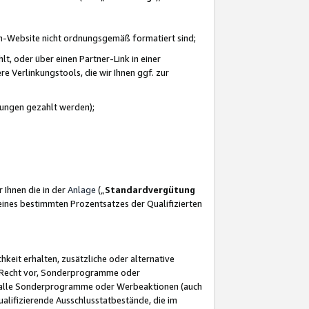
azon-Website nicht ordnungsgemäß formatiert sind;
, oder über einen Partner-Link in einer
e Verlinkungstools, die wir Ihnen ggf. zur
ütungen gezahlt werden);
 Ihnen die in der
Anlage
(„
Standardvergütung
ines bestimmten Prozentsatzes der Qualifizierten
eit erhalten, zusätzliche oder alternative
as Recht vor, Sonderprogramme oder
für alle Sonderprogramme oder Werbeaktionen (auch
lifizierende Ausschlusstatbestände, die im