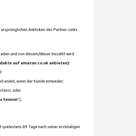
 ursprünglichen Anklicken des Partner-Links
laden und von diesem/dieser bezahlt wird
rodukte auf amazon.co.uk anbieten):
d
 und endet, wenn der Kunde entweder:
erlässt, oder
ls Session
“),
t spätestens 89 Tage nach seiner erstmaligen