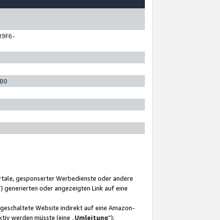
89F6-
280
ortale, gesponserter Werbedienste oder andere
“) generierten oder angezeigten Link auf eine
ngeschaltete Website indirekt auf eine Amazon-
ktiv werden müsste (eine „
Umleitung
“);