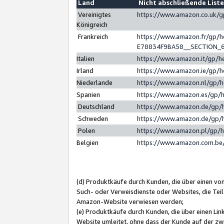
Land
Nicht abschließende List
Vereinigtes
https://www.amazon.co.uk/
Königreich
Frankreich
https://www.amazon.fr/gp/
E78834F9BA58__SECTION_
Italien
https://www.amazon.it/gp/h
Irland
https://www.amazon.ie/gp/
Niederlande
https://www.amazon.nl/gp/
Spanien
https://www.amazon.es/gp/
Deutschland
https://www.amazon.de/gp/
Schweden
https://www.amazon.de/gp/
Polen
https://www.amazon.pl/gp/
Belgien
https://www.amazon.com.be
(d) Produktkäufe durch Kunden, die über einen vo
Such- oder Verweisdienste oder Websites, die Teil
Amazon-Website verwiesen werden;
(e) Produktkäufe durch Kunden, die über einen Li
Website umleitet, ohne dass der Kunde auf der zw