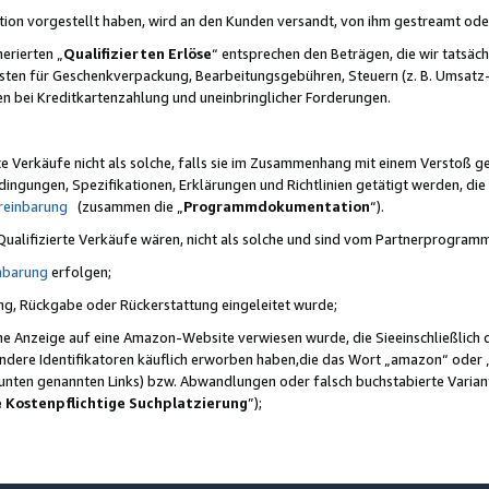
ktion vorgestellt haben, wird an den Kunden versandt, von ihm gestreamt od
erierten „
Qualifizierten Erlöse
“ entsprechen den Beträgen, die wir tatsäch
sten für Geschenkverpackung, Bearbeitungsgebühren, Steuern (z. B. Umsatz-
en bei Kreditkartenzahlung und uneinbringlicher Forderungen.
e Verkäufe nicht als solche, falls sie im Zusammenhang mit einem Verstoß 
ungen, Spezifikationen, Erklärungen und Richtlinien getätigt werden, die 
reinbarung
(zusammen die „
Programmdokumentation
“).
 Qualifizierte Verkäufe wären, nicht als solche und sind vom Partnerprogra
nbarung
erfolgen;
ung, Rückgabe oder Rückerstattung eingeleitet wurde;
ine Anzeige auf eine Amazon-Website verwiesen wurde, die Sieeinschließlich
ndere Identifikatoren käuflich erworben haben,die das Wort „amazon“ oder 
e unten genannten Links) bzw. Abwandlungen oder falsch buchstabierte Varia
e Kostenpflichtige Suchplatzierung
”);