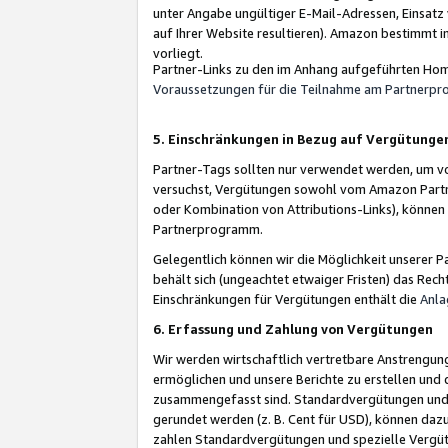
unter Angabe ungültiger E-Mail-Adressen, Einsatz
auf Ihrer Website resultieren). Amazon bestimmt i
vorliegt.
Partner-Links zu den im Anhang aufgeführten Hom
Voraussetzungen für die Teilnahme am Partnerp
5. Einschränkungen in Bezug auf Vergütunge
Partner-Tags sollten nur verwendet werden, um von 
versuchst, Vergütungen sowohl vom Amazon Partn
oder Kombination von Attributions-Links), könne
Partnerprogramm.
Gelegentlich können wir die Möglichkeit unsere
behält sich (ungeachtet etwaiger Fristen) das Rec
Einschränkungen für Vergütungen enthält die
Anla
6. Erfassung und Zahlung von Vergütungen
Wir werden wirtschaftlich vertretbare Anstrengu
ermöglichen und unsere Berichte zu erstellen und 
zusammengefasst sind. Standardvergütungen und s
gerundet werden (z. B. Cent für USD), können dazu
zahlen Standardvergütungen und spezielle Vergüt