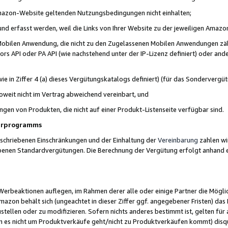
 Amazon-Website geltenden Nutzungsbedingungen nicht einhalten;
t und erfasst werden, weil die Links von Ihrer Website zu der jeweiligen Am
 Mobilen Anwendung, die nicht zu den Zugelassenen Mobilen Anwendungen zählt
s API oder PA API (wie nachstehend unter der IP-Lizenz definiert) oder ander
ie in Ziffer 4 (a) dieses Vergütungskatalogs definiert) (für das Sonderverg
weit nicht im Vertrag abweichend vereinbart, und
ngen von Produkten, die nicht auf einer Produkt-Listenseite verfügbar sind.
nerprogramms
eschriebenen Einschränkungen und der Einhaltung der
Vereinbarung
zahlen wir
ebenen Standardvergütungen. Die Berechnung der Vergütung erfolgt anhand e
beaktionen auflegen, im Rahmen derer alle oder einige Partner die Möglichk
Amazon behält sich (ungeachtet in dieser Ziffer ggf. angegebener Fristen) d
ustellen oder zu modifizieren. Sofern nichts anderes bestimmt ist, gelten 
s nicht um Produktverkäufe geht/nicht zu Produktverkäufen kommt) disqua