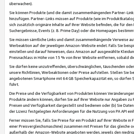
überwachen).
Sie können Produkte (und die damit zusammenhängenden Partner-Links)
hinzufügen. Partner-Links müssen auf Produkte (wie im Produktkatalog de
sich zusätzlich originäre Inhalte auf Ihrer Website befinden, die für 
Suchergebnisse, Events (z. B. Prime Day) oder die Homepages bestimmte
Sie müssen sämtliche Links und damit zusammenhängende Verweise auf z
Werbeaktion auf der jeweiligen Amazon-Website endet. Falls Sie beisp
einstellen und darauf hinweisen, dass Amazon auf ausgewählte Kleidun
Preisnachlass in Höhe von 15 % von Ihrer Website entfernen, sobald di
Sie dürfen keine unzutreffenden, überschwänglichen, täuschenden od
unsere Richtlinien, Werbeaktionen oder Preise aufstellen. Stellen Sie 
angebotenen Smartphone mit 64 GB Speicherkapazität ein, so dürfen S
führt.
Die Preise und die Verfügbarkeit von Produkten können Veränderungen 
Produkte ändern können, dürfen Sie auf Ihrer Website nur Angaben zu P
Preisen und Verfügbarkeit dargestellt sind bedienen oder (b) Sie Daten
der Lizenz festgelegten Anforderungen für die Nutzung von PA API einh
Ferner müssen Sie, falls Sie Preise für ein Produkt auf Ihrer Website in 
einer Preisvergleichsmaschine) zusammen mit Preisen für das gleiche o
außerhalb der Amazon-Website angeboten werden, jeweils den niedrigst