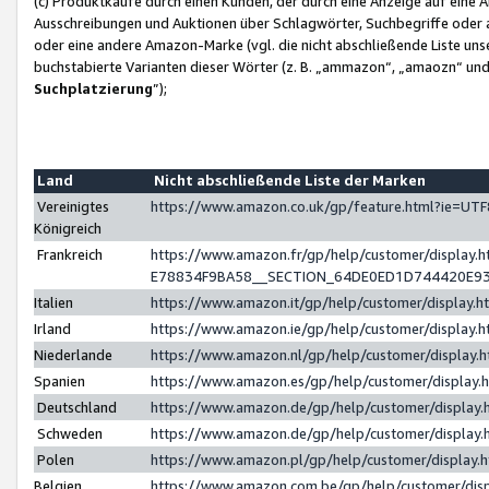
(c) Produktkäufe durch einen Kunden, der durch eine Anzeige auf eine 
Ausschreibungen und Auktionen über Schlagwörter, Suchbegriffe oder 
oder eine andere Amazon-Marke (vgl. die nicht abschließende Liste un
buchstabierte Varianten dieser Wörter (z. B. „ammazon“, „amaozn“ und „
Suchplatzierung
”);
Land
Nicht abschließende Liste der Marken
Vereinigtes
https://www.amazon.co.uk/gp/feature.html?ie=U
Königreich
Frankreich
https://www.amazon.fr/gp/help/customer/displa
E78834F9BA58__SECTION_64DE0ED1D744420E9
Italien
https://www.amazon.it/gp/help/customer/display
Irland
https://www.amazon.ie/gp/help/customer/displa
Niederlande
https://www.amazon.nl/gp/help/customer/display
Spanien
https://www.amazon.es/gp/help/customer/display
Deutschland
https://www.amazon.de/gp/help/customer/displa
Schweden
https://www.amazon.de/gp/help/customer/displa
Polen
https://www.amazon.pl/gp/help/customer/display
Belgien
https://www.amazon.com.be/gp/help/customer/d