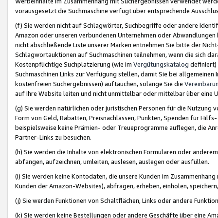
Werbeinhalte im Zusammenhang mit Suchergebnissen verwendet werden,
vorausgesetzt die Suchmaschine verfügt über entsprechende Ausschlu
(f) Sie werden nicht auf Schlagwörter, Suchbegriffe oder andere Ident
Amazon oder unseren verbundenen Unternehmen oder Abwandlungen bzw
nicht abschließende Liste unserer Marken entnehmen Sie bitte der Nich
Schlagwortauktionen auf Suchmaschinen teilnehmen, wenn die sich da
Kostenpflichtige Suchplatzierung (wie im
Vergütungskatalog
definiert
Suchmaschinen Links zur Verfügung stellen, damit Sie bei allgemeinen I
kostenfreien Suchergebnissen) auftauchen, solange Sie die
Vereinbaru
auf Ihre Website leiten und nicht unmittelbar oder mittelbar über eine
(g) Sie werden natürlichen oder juristischen Personen für die Nutzung 
Form von Geld, Rabatten, Preisnachlässen, Punkten, Spenden für Hilfs
beispielsweise keine Prämien- oder Treueprogramme auflegen, die Anrei
Partner-Links zu besuchen.
(h) Sie werden die Inhalte von elektronischen Formularen oder anderem M
abfangen, aufzeichnen, umleiten, auslesen, auslegen oder ausfüllen.
(i) Sie werden keine Kontodaten, die unsere Kunden im Zusammenhang 
Kunden der Amazon-Websites), abfragen, erheben, einholen, speichern,
(j) Sie werden Funktionen von Schaltflächen, Links oder andere Funkti
(k) Sie werden keine Bestellungen oder andere Geschäfte über eine Ama