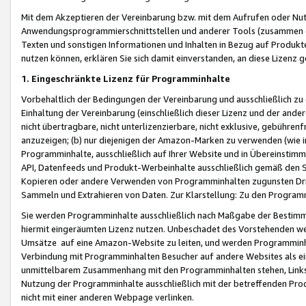
Mit dem Akzeptieren der Vereinbarung bzw. mit dem Aufrufen oder Nutz
Anwendungsprogrammierschnittstellen und anderer Tools (zusammen die
Texten und sonstigen Informationen und Inhalten in Bezug auf Produkte
nutzen können, erklären Sie sich damit einverstanden, an diese Lizenz 
1. Eingeschränkte Lizenz für Programminhalte
Vorbehaltlich der Bedingungen der Vereinbarung und ausschließlich z
Einhaltung der Vereinbarung (einschließlich dieser Lizenz und der ande
nicht übertragbare, nicht unterlizenzierbare, nicht exklusive, gebühren
anzuzeigen; (b) nur diejenigen der Amazon-Marken zu verwenden (wie in 
Programminhalte, ausschließlich auf Ihrer Website und in Übereinstimmu
API, Datenfeeds und Produkt-Werbeinhalte ausschließlich gemäß den Spe
Kopieren oder andere Verwenden von Programminhalten zugunsten Dri
Sammeln und Extrahieren von Daten. Zur Klarstellung: Zu den Program
Sie werden Programminhalte ausschließlich nach Maßgabe der Besti
hiermit eingeräumten Lizenz nutzen. Unbeschadet des Vorstehenden we
Umsätze auf eine Amazon-Website zu leiten, und werden Programminhal
Verbindung mit Programminhalten Besucher auf andere Websites als ein
unmittelbarem Zusammenhang mit den Programminhalten stehen, Links z
Nutzung der Programminhalte ausschließlich mit der betreffenden Pr
nicht mit einer anderen Webpage verlinken.