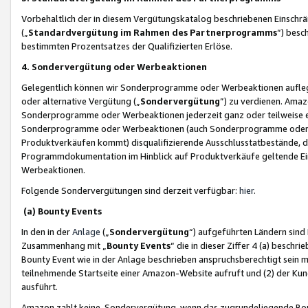
Vorbehaltlich der in diesem Vergütungskatalog beschriebenen Einschr
(„
Standardvergütung im Rahmen des Partnerprogramms
“) besc
bestimmten Prozentsatzes der Qualifizierten Erlöse.
4. Sondervergütung oder Werbeaktionen
Gelegentlich können wir Sonderprogramme oder Werbeaktionen auflegen,
oder alternative Vergütung („
Sondervergütung
”) zu verdienen. Amazo
Sonderprogramme oder Werbeaktionen jederzeit ganz oder teilweise einz
Sonderprogramme oder Werbeaktionen (auch Sonderprogramme oder We
Produktverkäufen kommt) disqualifizierende Ausschlusstatbestände, di
Programmdokumentation im Hinblick auf Produktverkäufe geltende E
Werbeaktionen.
Folgende Sondervergütungen sind derzeit verfügbar:
hier
.
(a) Bounty Events
In den in der
Anlage
(„
Sondervergütung
“) aufgeführten Ländern sind
Zusammenhang mit „
Bounty Events
“ die in dieser Ziffer 4 (a) besch
Bounty Event wie in der Anlage beschrieben anspruchsberechtigt sein mu
teilnehmende Startseite einer Amazon-Website aufruft und (2) der Kun
ausführt.
Amazon zahlt keine Sondervergütung, wenn das zugrundeliegende Boun