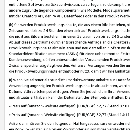
enthaltene Software zurückzuentwickeln, zu zerlegen, zu dekompilier
andere zugrunde liegende Komponenten (wie Modelle, Modellparameter
mit der Creators API, der PA API, Datenfeeds oder in den Produkt Werb
(h) Sie werden Produktwerbungsinhalte, die aus einem Bild bestehen, ni
Zeitraum von bis zu 24 Stunden einen Link auf Produktwerbungsinhalte
die nicht aus Bildern bestehen, für einen Zeitraum von bis zu 24 Stund
Ablauf dieses Zeitraums durch entsprechende Anfrage an die Creators 
Produktwerbungsinhalte aktualisieren und neu darstellen. Sofern wir Ih
Standardidentifikationsnummern (ASINs) für einen unbestimmten Zeitra
Kundenanwendung, dürfen unbeschadet des Vorstehenden Produktwerbu
Zwischenspeicher abgelegt werden. Auf unser Verlangen werden Sie un
die Produktwerbungsinhalte enthält oder nutzt, damit wir Ihre Einhalt
(i) Wenn Sie seltener als stündlich Produktwerbungsinhalte aus Datenfe
Anwendung angezeigten Produktwerbungsinhalte aktualisieren, werden 
Datums-/Uhrzeitstempel einfügen. Wenn Sie jedoch die in Ihrer Anwe
und aktualisiert haben, kann der Datumsteil des Stempels entfallen. Dies
• Preis auf [Amazon-Website einfügen]: [EUR/GBP] 32,77 (Stand 07.01.
• Preis auf [Amazon-Website einfügen]: [EUR/GBP] 32,77 (Stand 14:11 
Außerdem müssen Sie den folgenden Haftungsausschluss entweder neb
ein Pop-up-Fenster, ein Pop-up-Skript oder ein sonstiges vergleichba