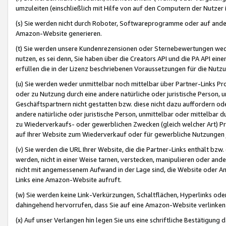
umzuleiten (einschließlich mit Hilfe von auf den Computern der Nutzer i
(s) Sie werden nicht durch Roboter, Softwareprogramme oder auf andere
Amazon-Website generieren.
(t) Sie werden unsere Kundenrezensionen oder Sternebewertungen wed
nutzen, es sei denn, Sie haben über die Creators API und die PA API e
erfüllen die in der Lizenz beschriebenen Voraussetzungen für die Nutzu
(u) Sie werden weder unmittelbar noch mittelbar über Partner-Links P
oder zu Nutzung durch eine andere natürliche oder juristische Person,
Geschäftspartnern nicht gestatten bzw. diese nicht dazu auffordern od
andere natürliche oder juristische Person, unmittelbar oder mittelbar
zu Wiederverkaufs- oder gewerblichen Zwecken (gleich welcher Art) 
auf Ihrer Website zum Wiederverkauf oder für gewerbliche Nutzungen 
(v) Sie werden die URL Ihrer Website, die die Partner-Links enthält b
werden, nicht in einer Weise tarnen, verstecken, manipulieren oder and
nicht mit angemessenem Aufwand in der Lage sind, die Website oder A
Links eine Amazon-Website aufruft.
(w) Sie werden keine Link-Verkürzungen, Schaltflächen, Hyperlinks ode
dahingehend hervorrufen, dass Sie auf eine Amazon-Website verlinken
(x) Auf unser Verlangen hin legen Sie uns eine schriftliche Bestätigung