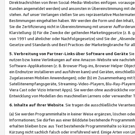
Direktnachrichten von Ihren Social-Media-Websites einfügen. vorausg
Kunden angemeldet werden) und ansonsten in Übereinstimmung mit der
stehen. Auf unser Verlangen stellen Sie uns repräsentative Mustermater
Bestimmungen eingehalten haben. Wir werden die Form und den Inhalt, di
Sie die Zertifizierung nicht in Übereinstimmung mit unserer Aufforderu
Klarstellung: (i) Für die Zwecke der geltenden Marketinggesetze (z. 
von 1991 und ähnlicher oder Nachfolgegesetze) sind Sie der „Absender“ j
Gesetze und Standards und Best Practices der Marketingbranche für 
5. Verbreitung von Partner-Links über Software und Geräte
Sie
nutzen bzw. keine Verlinkungen auf eine Amazon-Website wie nachsteh
Software-Applikationen (z. B. Browser Plug-ins, Browser Helper Objec
ein Endnutzer installieren und ausführen kann) und Geräten, einschlie
Zugelassenen Mobilen Anwendungen); oder (b) im Zusammenhang mit bzw.
Satellitenempfangsgeräte, Streaming-Video-Playern, Blu-Ray-Playern 
Viera Cast oder Vizio Internet Apps). Sie werden ohne ausdrückliche v
Entwicklung von Modellen des maschinellen Lernens oder verwandter 
6. Inhalte auf Ihrer Website
. Sie tragen die ausschließliche Verantwo
(a) Sie werden Programminhalte in keiner Weise ergänzen, löschen oder
Informationen; Sie dürfen aus einer Bilddatei bestehende Programminhal
erhalten bleiben bzw. aus Text bestehende Programminhalte so kürzen, 
Kürzung nicht sachlich falsch oder irreführend wird. Einige Arten von L