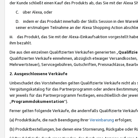
der Kunde schließt einen Kauf des Produkts ab, das Sie mit der Alexa 
C. über Alexa, oder
D. indem er das Produkt innerhalb der Skills Session in den Waren
seiner erstmaligen Teilnahme an der Alexa Shopping Action abschlie
iii. das Produkt, das Sie mit der Alexa-Einkaufsaktion vorgestellt ha
ihm bezahlt.
Die aus den einzelnen Qualifizierten Verkäufen generierten „
Qualifizi
Qualifizierten Verkäufe einnehmen, abzüglich etwaiger Versandkosten
Mehrwertsteuer), Servicegebühren, Gutschriften, Preisnachlässe, Bear
2. Ausgeschlossene Verkäufe
Unbeschadet des Vorstehenden gelten Qualifizierte Verkäufe nicht als
Vergütungskatalog für das Partnerprogramm oder andere Bestimmungen,
wir jeweils für das Partnerprogramm festlegen, einschließlich der jewe
„
Programmdokumentation
“).
Ferner gelten folgende Verkäufe, die andernfalls Qualifizierte Verkä
(a) Produktkäufe, die nach Beendigung Ihrer
Vereinbarung
erfolgen;
(b) Produktbestellungen, bei denen eine Stornierung, Rückgabe oder R