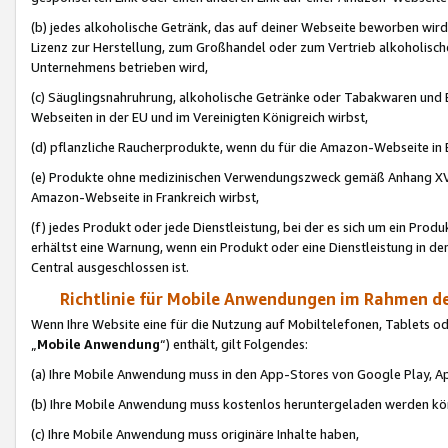
(b) jedes alkoholische Getränk, das auf deiner Webseite beworben wird
Lizenz zur Herstellung, zum Großhandel oder zum Vertrieb alkoholisch
Unternehmens betrieben wird,
(c) Säuglingsnahruhrung, alkoholische Getränke oder Tabakwaren und E
Webseiten in der EU und im Vereinigten Königreich wirbst,
(d) pflanzliche Raucherprodukte, wenn du für die Amazon-Webseite in B
(e) Produkte ohne medizinischen Verwendungszweck gemäß Anhang XVI 
Amazon-Webseite in Frankreich wirbst,
(f) jedes Produkt oder jede Dienstleistung, bei der es sich um ein Prod
erhältst eine Warnung, wenn ein Produkt oder eine Dienstleistung in de
Central ausgeschlossen ist.
Richtlinie für Mobile Anwendungen im Rahmen de
Wenn Ihre Website eine für die Nutzung auf Mobiltelefonen, Tablets 
„
Mobile Anwendung
“) enthält, gilt Folgendes:
(a) Ihre Mobile Anwendung muss in den App-Stores von Google Play, A
(b) Ihre Mobile Anwendung muss kostenlos heruntergeladen werden könn
(c) Ihre Mobile Anwendung muss originäre Inhalte haben,