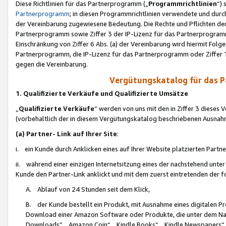
Diese Richtlinien für das Partnerprogramm („
Programmrichtlinien
“)
Partnerprogramm
; in diesen Programmrichtlinien verwendete und durch
der Vereinbarung zugewiesene Bedeutung. Die Rechte und Pflichten de
Partnerprogramm sowie Ziffer 3 der IP-Lizenz für das Partnerprogram
Einschränkung von Ziffer 6 Abs. (a) der Vereinbarung wird hiermit Fol
Partnerprogramm, die IP-Lizenz für das Partnerprogramm oder Ziffer 1
gegen die Vereinbarung.
Vergütungskatalog für das 
1. Qualifizierte Verkäufe und Qualifizierte Umsätze
„
Qualifizierte Verkäufe
“ werden von uns mit den in Ziffer 3 diese
(vorbehaltlich der in diesem Vergütungskatalog beschriebenen Ausnah
(a) Partner- Link auf Ihrer Site
:
i. ein Kunde durch Anklicken eines auf Ihrer Website platzierten Part
ii. während einer einzigen Internetsitzung eines der nachstehend unter (i)
Kunde den Partner-Link anklickt und mit dem zuerst eintretenden der f
A. Ablauf von 24 Stunden seit dem Klick,
B. der Kunde bestellt ein Produkt, mit Ausnahme eines digitalen P
Download einer Amazon Software oder Produkte, die unter dem N
Downloads“, „Amazon Coin“, „Kindle Books“, „Kindle Newspapers“, „