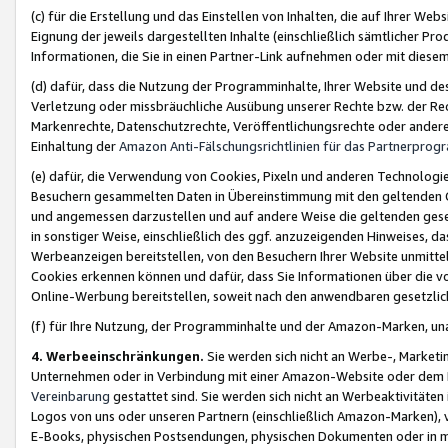
(c) für die Erstellung und das Einstellen von Inhalten, die auf Ihrer We
Eignung der jeweils dargestellten Inhalte (einschließlich sämtlicher 
Informationen, die Sie in einen Partner-Link aufnehmen oder mit diese
(d) dafür, dass die Nutzung der Programminhalte, Ihrer Website und des 
Verletzung oder missbräuchliche Ausübung unserer Rechte bzw. der Recht
Markenrechte, Datenschutzrechte, Veröffentlichungsrechte oder anderer
Einhaltung der
Amazon Anti-Fälschungsrichtlinien für das Partnerpro
(e) dafür, die Verwendung von Cookies, Pixeln und anderen Technologien
Besuchern gesammelten Daten in Übereinstimmung mit den geltenden Ge
und angemessen darzustellen und auf andere Weise die geltenden geset
in sonstiger Weise, einschließlich des ggf. anzuzeigenden Hinweises, d
Werbeanzeigen bereitstellen, von den Besuchern Ihrer Website unmitte
Cookies erkennen können und dafür, dass Sie Informationen über die v
Online-Werbung bereitstellen, soweit nach den anwendbaren gesetzlic
(f) für Ihre Nutzung, der Programminhalte und der Amazon-Marken, u
4. Werbeeinschränkungen.
Sie werden sich nicht an Werbe-, Market
Unternehmen oder in Verbindung mit einer Amazon-Website oder dem Pa
Vereinbarung
gestattet sind. Sie werden sich nicht an Werbeaktivitäten
Logos von uns oder unseren Partnern (einschließlich Amazon-Marken), 
E-Books, physischen Postsendungen, physischen Dokumenten oder in 