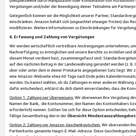
(beispielsweise durch Manipulation oder Kombination von Attributions-
Vergütungen und/oder der Beendigung deiner Teilnahme am Partnerp
Gelegentlich können wir die Möglichkeit unserer Partner, Standardv
einschränken. Amazon behält sich (ungeachtet etwaiger Fristen) das Re
modifizieren. Weitere Informationen zu Einschränkungen für Vergütung
6. Erfassung und Zahlung von Vergütungen
Wir werden wirtschaftlich vertretbare Anstrengungen unternehmen, um 
Nachverfolgung zu ermöglichen und unsere Berichte zu erstellen und di
diesem Monat verdient hast, zusammengefasst sind. Standardvergütung
auf den nächsten Betrag in der Landeswährung gerundet werden (z. B. C
über oder unter dem in deiner Preiskarte angegebenen Satz liegt. Wir
eine Amazon-Webseite etwa 60 Tage nach Ende jedes Kalendermonats, i
wurden. Du kannst wählen, ob du Zahlungen in einer anderen Währung
dafür entscheidest, erklärst du dich damit einverstanden, dass die K
Option 1: Zahlung per Überweisung.
Wir überweisen Ihre Vergütung dir
Namen der Bank, die Kontonummer, den Namen des Kontoinhabers bzw. a
erforderlich) nennen. Sollten Sie sich für diese Option entscheiden, be
fällige Gesamtbetrag den in der
Übersicht Mindestauszahlungsbet
Option 2: Zahlung per Amazon-Geschenkgutschein.
Wir übersenden Ihne
Partnerkonto genannte Haupt-E-Mail-Adresse. Diese Geschenkgutschei