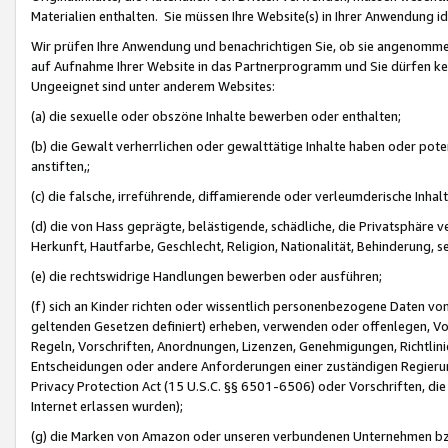
Materialien enthalten. Sie müssen Ihre Website(s) in Ihrer Anwendung ide
Wir prüfen Ihre Anwendung und benachrichtigen Sie, ob sie angenommen
auf Aufnahme Ihrer Website in das Partnerprogramm und Sie dürfen kei
Ungeeignet sind unter anderem Websites:
(a) die sexuelle oder obszöne Inhalte bewerben oder enthalten;
(b) die Gewalt verherrlichen oder gewalttätige Inhalte haben oder pot
anstiften,;
(c) die falsche, irreführende, diffamierende oder verleumderische Inha
(d) die von Hass geprägte, belästigende, schädliche, die Privatsphäre v
Herkunft, Hautfarbe, Geschlecht, Religion, Nationalität, Behinderung, 
(e) die rechtswidrige Handlungen bewerben oder ausführen;
(f) sich an Kinder richten oder wissentlich personenbezogene Daten vo
geltenden Gesetzen definiert) erheben, verwenden oder offenlegen, Vo
Regeln, Vorschriften, Anordnungen, Lizenzen, Genehmigungen, Richtlini
Entscheidungen oder andere Anforderungen einer zuständigen Regierung
Privacy Protection Act (15 U.S.C. §§ 6501-6506) oder Vorschriften, di
Internet erlassen wurden);
(g) die Marken von Amazon oder unseren verbundenen Unternehmen b