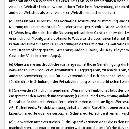
nicht mit anderen Websites als einer Amazon-Website verlinken oder i
Amazon-Website lenken (wobei jedoch Teile Ihrer Anwendung, die nich
anderen Websites als einer Amazon-Website enthalten dürfen).
(d) Ohne unsere ausdrückliche vorherige schriftliche Zustimmung werd
Nutzung mit einem Mobiltelefon oder sonstigen Mobilgerät entwickelt
(1) Websites, die nicht für die Nutzung mit solchen Geräten entwickelt
eine nicht für Mobilgeräte optimierte Website, die über einen Interne
in den
Richtlinie für Mobile Anwendungen
definiert, oder (3) Beistellge
Satellitenempfangsgeräte, Streaming-Video-Player, Blu-Ray-Player ode
Cast oder Vizio Internet-Apps).
(e) Ohne unsere ausdrückliche vorherige schriftliche Genehmigung dürfe
verwenden, um Produkt-Werbeinhalte zu aggregieren, zu analysieren, 
anderen Anwendungen, die für die Verwendung durch Personen oder Or
für die direkte Schulung oder Feinabstimmung eines maschinellen Lern
(f) Sie werden (i) nicht in irgendeiner Weise in die Funktionalität ode
entsprechenden Versuch unternehmen; (ii) keine Produktwerbungsinha
Kontaktaufnahme mit Verkäufern oder Kunden oder sonstiger Werbeaktiv
API, Datenfeeds, Produktwerbungsinhalten oder Spezifikationen erschei
Eigentumsrechte oder gewerblicher Schutzrechte, nicht entfernen, verd
(g) Sie werden nicht versuchen, (i) die Spezifikationen oder die in de
manipulieren, zu reparieren oder anderweitig abgeleitete Werke davon z