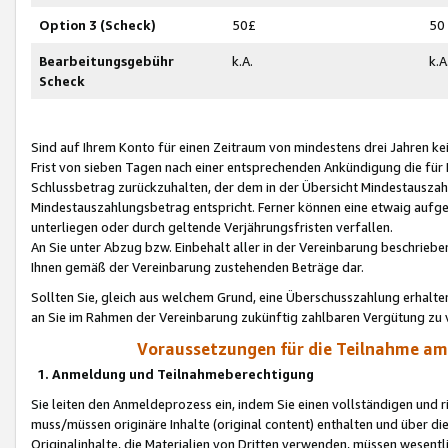
Option 3 (Scheck)
50£
50
Bearbeitungsgebühr
k.A.
k.A
Scheck
Sind auf Ihrem Konto für einen Zeitraum von mindestens drei Jahren kein
Frist von sieben Tagen nach einer entsprechenden Ankündigung die für
Schlussbetrag zurückzuhalten, der dem in der Übersicht Mindestausz
Mindestauszahlungsbetrag entspricht. Ferner können eine etwaig aufg
unterliegen oder durch geltende Verjährungsfristen verfallen.
An Sie unter Abzug bzw. Einbehalt aller in der Vereinbarung beschrieb
Ihnen gemäß der Vereinbarung zustehenden Beträge dar.
Sollten Sie, gleich aus welchem Grund, eine Überschusszahlung erhalte
an Sie im Rahmen der Vereinbarung zukünftig zahlbaren Vergütung zu 
Voraussetzungen für die Teilnahme a
1. Anmeldung und Teilnahmeberechtigung
Sie leiten den Anmeldeprozess ein, indem Sie einen vollständigen und 
muss/müssen originäre Inhalte (original content) enthalten und über d
Originalinhalte, die Materialien von Dritten verwenden, müssen wese