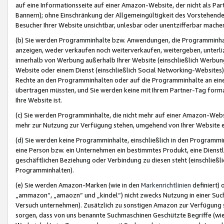
auf eine Informationsseite auf einer Amazon-Website, der nicht als Part
Bannern); ohne Einschränkung der Allgemeingültigkeit des Vorstehende
Besucher Ihrer Website unsichtbar, unlesbar oder unentzifferbar mache
(b) Sie werden Programminhalte bzw. Anwendungen, die Programminhalt
anzeigen, weder verkaufen noch weiterverkaufen, weitergeben, unterli
innerhalb von Werbung außerhalb Ihrer Website (einschließlich Werbun
Website oder einem Dienst (einschließlich Social Networking-Website
Rechte an den Programminhalten oder auf die Programminhalte an eine a
übertragen müssten, und Sie werden keine mit Ihrem Partner-Tag formati
Ihre Website ist.
(c) Sie werden Programminhalte, die nicht mehr auf einer Amazon-Websit
mehr zur Nutzung zur Verfügung stehen, umgehend von Ihrer Website e
(d) Sie werden keine Programminhalte, einschließlich in den Programmin
eine Person bzw. ein Unternehmen ein bestimmtes Produkt, eine Dienstle
geschäftlichen Beziehung oder Verbindung zu diesen steht (einschließli
Programminhalten).
(e) Sie werden Amazon-Marken (wie in den
Markenrichtlinien
definiert) 
„ammazon“, „amaozn“ und „kindel“) nicht zwecks Nutzung in einer Suc
Versuch unternehmen). Zusätzlich zu sonstigen Amazon zur Verfügung 
sorgen, dass von uns benannte Suchmaschinen Geschützte Begriffe (wie 