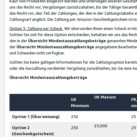
Kauf von Produkten eingelöst werden und unterliegen unseren Geschäf
uns das Recht vor, Vergütungen zurückzuhalten, bis der fällige Gesamt
das Recht vor, den Teil der Zahlungen, der den in der Zahlungstabelle 
Zahlungsart angibst. Die Zahlung per Amazon-Geschenkgutschein ist in
Option 3: Zahlung per Scheck.
Wir übersenden Ihnen einen Scheck in Höh
Sollten Sie sich für diese Option entscheiden, behalten wir uns das Rec
den in der
Übersicht Mindestauszahlungsbeträge
genannten Mindest
der
Übersicht Mindestauszahlungsbeträge
angegebene Bearbeitung
und Schweden nicht verfügbar.
Sollten Sie keine gültigen Informationen für die Zahlungsoption bereit
oder die Auszahlung verdienter Vergütung zurückhalten, bis Sie eine A
Übersicht Mindestauszahlungsbeträge
UK Maxium
UK
FR,
Minimum
un
Option 1 (Überweisung)
25£
25
£5,000
Option 2
25£
25
(Geschenkgutschein)