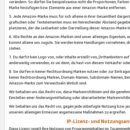
verändern. So dürfen Sie beispielsweise nicht die Proportionen, Farb
Marke hinzufügen bzw. Elemente aus einer Amazon-Marke entfernen.
5. Jede Amazon-Marke muss für sich alleine in ihrer Gesamtheit darge
grafischen oder Textelementen muss ein hinreichender Abstand gegebe
platzieren, der die Lesbarkeit oder Darstellung dieser Amazon-Marke b
6. Alle Rechte an den Amazon-Marken sind unser alleiniges Eigentum, 
kommt alleine uns zugute. Sie werden keine Handlungen vornehmen, 
stehen.
7. Du darfst kein Logo von, oder Inhalte erstellt von,
Drittanbietern au
anderweitig verwenden, es sei denn, du hast von diesem Verkäufer oder
8. Sie dürfen in keiner Rechtsordnung Marken nutzen oder zur Eintragu
keiner Rechtsordnung Marken, Domain-Namen, Subdomain-Namen, Benu
Amazon-Marke zum Verwechseln ähnlich sind.
Wir behalten uns das Recht vor, diese Markenrichtlinien und die gene
Einstellen einer Änderungsmitteilung oder überarbeiteter Markenricht
Wir behalten uns das Recht vor, gegen jede unbefugte Nutzung bzw. jede 
unserem alleinigen Ermessen angemessene Maßnahmen zu ergreifen.
IP-Lizenz- und Nutzungsan
Diese Lizenz regelt Ihre Nutzung von Programminhalten im Zusammen