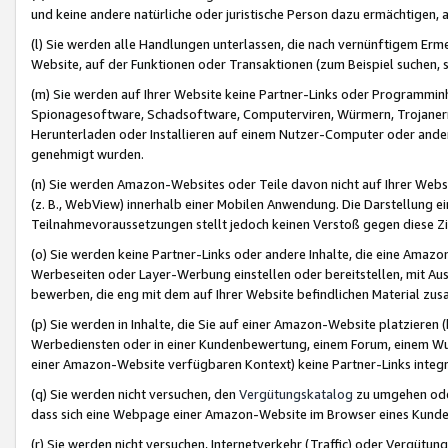
und keine andere natürliche oder juristische Person dazu ermächtigen, a
(l) Sie werden alle Handlungen unterlassen, die nach vernünftigem Erme
Website, auf der Funktionen oder Transaktionen (zum Beispiel suchen, s
(m) Sie werden auf Ihrer Website keine Partner-Links oder Programmin
Spionagesoftware, Schadsoftware, Computerviren, Würmern, Trojaner
Herunterladen oder Installieren auf einem Nutzer-Computer oder ande
genehmigt wurden.
(n) Sie werden Amazon-Websites oder Teile davon nicht auf Ihrer Websi
(z. B., WebView) innerhalb einer Mobilen Anwendung. Die Darstellung ein
Teilnahmevoraussetzungen stellt jedoch keinen Verstoß gegen diese Zif
(o) Sie werden keine Partner-Links oder andere Inhalte, die eine Am
Werbeseiten oder Layer-Werbung einstellen oder bereitstellen, mit Au
bewerben, die eng mit dem auf Ihrer Website befindlichen Material z
(p) Sie werden in Inhalte, die Sie auf einer Amazon-Website platzier
Werbediensten oder in einer Kundenbewertung, einem Forum, einem Wun
einer Amazon-Website verfügbaren Kontext) keine Partner-Links integr
(q) Sie werden nicht versuchen, den
Vergütungskatalog
zu umgehen oder
dass sich eine Webpage einer Amazon-Website im Browser eines Kunden 
(r) Sie werden nicht versuchen, Internetverkehr (Traffic) oder Vergü