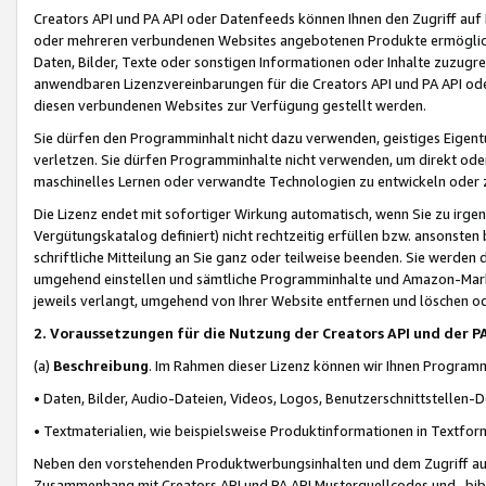
Creators API und PA API oder Datenfeeds können Ihnen den Zugriff auf D
oder mehreren verbundenen Websites angebotenen Produkte ermögliche
Daten, Bilder, Texte oder sonstigen Informationen oder Inhalte zuzugre
anwendbaren Lizenzvereinbarungen für die Creators API und PA API od
diesen verbundenen Websites zur Verfügung gestellt werden.
Sie dürfen den Programminhalt nicht dazu verwenden, geistiges Eigent
verletzen. Sie dürfen Programminhalte nicht verwenden, um direkt ode
maschinelles Lernen oder verwandte Technologien zu entwickeln oder zu
Die Lizenz endet mit sofortiger Wirkung automatisch, wenn Sie zu irg
Vergütungskatalog definiert) nicht rechtzeitig erfüllen bzw. ansonsten
schriftliche Mitteilung an Sie ganz oder teilweise beenden. Sie werden
umgehend einstellen und sämtliche Programminhalte und Amazon-Marke
jeweils verlangt, umgehend von Ihrer Website entfernen und löschen od
2. Voraussetzungen für die Nutzung der Creators API und der P
(a)
Beschreibung
. Im Rahmen dieser Lizenz können wir Ihnen Programmi
• Daten, Bilder, Audio-Dateien, Videos, Logos, Benutzerschnittstellen-
• Textmaterialien, wie beispielsweise Produktinformationen in Textfor
Neben den vorstehenden Produktwerbungsinhalten und dem Zugriff auf 
Zusammenhang mit Creators API und PA API Musterquellcodes und -bibli