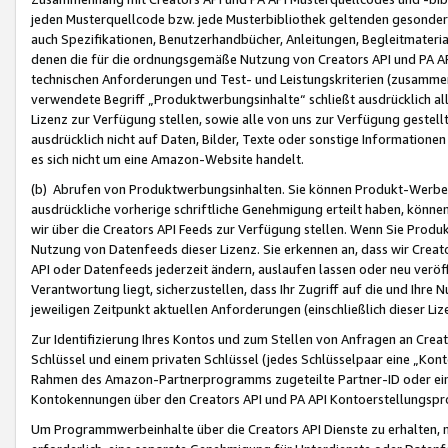
jeden Musterquellcode bzw. jede Musterbibliothek geltenden gesonder
auch Spezifikationen, Benutzerhandbücher, Anleitungen, Begleitmaterial
denen die für die ordnungsgemäße Nutzung von Creators API und PA A
technischen Anforderungen und Test- und Leistungskriterien (zusammen
verwendete Begriff „Produktwerbungsinhalte“ schließt ausdrücklich al
Lizenz zur Verfügung stellen, sowie alle von uns zur Verfügung gestel
ausdrücklich nicht auf Daten, Bilder, Texte oder sonstige Informatione
es sich nicht um eine Amazon-Website handelt.
(b) Abrufen von Produktwerbungsinhalten. Sie können Produkt-Werbein
ausdrückliche vorherige schriftliche Genehmigung erteilt haben, könn
wir über die Creators API Feeds zur Verfügung stellen. Wenn Sie Produk
Nutzung von Datenfeeds dieser Lizenz. Sie erkennen an, dass wir Creat
API oder Datenfeeds jederzeit ändern, auslaufen lassen oder neu veröffe
Verantwortung liegt, sicherzustellen, dass Ihr Zugriff auf die und Ihr
jeweiligen Zeitpunkt aktuellen Anforderungen (einschließlich dieser Liz
Zur Identifizierung Ihres Kontos und zum Stellen von Anfragen an Crea
Schlüssel und einem privaten Schlüssel (jedes Schlüsselpaar eine „Kon
Rahmen des Amazon-Partnerprogramms zugeteilte Partner-ID oder ein
Kontokennungen über den Creators API und PA API Kontoerstellungspro
Um Programmwerbeinhalte über die Creators API Dienste zu erhalten, m