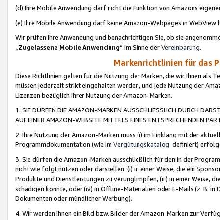
(d) Ihre Mobile Anwendung darf nicht die Funktion von Amazons eige
(e) Ihre Mobile Anwendung darf keine Amazon-Webpages in WebView 
Wir prüfen Ihre Anwendung und benachrichtigen Sie, ob sie angenomm
„
Zugelassene Mobile Anwendung
“ im Sinne der
Vereinbarung
.
Markenrichtlinien für das 
Diese Richtlinien gelten für die Nutzung der Marken, die wir Ihnen als 
müssen jederzeit strikt eingehalten werden, und jede Nutzung der Ama
Lizenzen bezüglich Ihrer Nutzung der Amazon-Marken.
1. SIE DÜRFEN DIE AMAZON-MARKEN AUSSCHLIESSLICH DURCH DARS
AUF EINER AMAZON-WEBSITE MITTELS EINES ENTSPRECHENDEN PART
2. Ihre Nutzung der Amazon-Marken muss (i) im Einklang mit der aktuells
Programmdokumentation (wie im
Vergütungskatalog
definiert) erfolg
3. Sie dürfen die Amazon-Marken ausschließlich für den in der Progr
nicht wie folgt nutzen oder darstellen: (i) in einer Weise, die ein Spo
Produkte und Dienstleistungen zu verunglimpfen, (iii) in einer Weise
schädigen könnte, oder (iv) in Offline-Materialien oder E-Mails (z. B.
Dokumenten oder mündlicher Werbung).
4. Wir werden Ihnen ein Bild bzw. Bilder der Amazon-Marken zur Verfüg