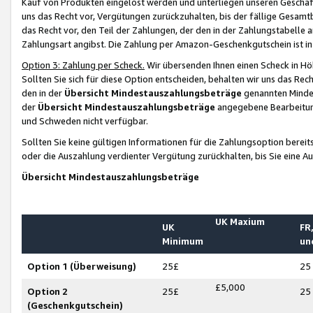
Kauf von Produkten eingelöst werden und unterliegen unseren Geschäf
uns das Recht vor, Vergütungen zurückzuhalten, bis der fällige Gesamt
das Recht vor, den Teil der Zahlungen, der den in der Zahlungstabelle 
Zahlungsart angibst. Die Zahlung per Amazon-Geschenkgutschein ist in
Option 3: Zahlung per Scheck.
Wir übersenden Ihnen einen Scheck in Höh
Sollten Sie sich für diese Option entscheiden, behalten wir uns das Rec
den in der
Übersicht Mindestauszahlungsbeträge
genannten Mindest
der
Übersicht Mindestauszahlungsbeträge
angegebene Bearbeitung
und Schweden nicht verfügbar.
Sollten Sie keine gültigen Informationen für die Zahlungsoption bereit
oder die Auszahlung verdienter Vergütung zurückhalten, bis Sie eine A
Übersicht Mindestauszahlungsbeträge
UK Maxium
UK
FR,
Minimum
un
Option 1 (Überweisung)
25£
25
£5,000
Option 2
25£
25
(Geschenkgutschein)