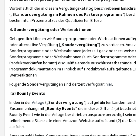
Vorbehaltlich der in diesem Vergütungskatalog beschriebenen Einschr
(„
Standardvergütung im Rahmen des Partnerprogramms
“) besc
bestimmten Prozentsatzes der Qualifizierten Erlöse.
4. Sondervergütung oder Werbeaktionen
Gelegentlich können wir Sonderprogramme oder Werbeaktionen auflegen,
oder alternative Vergütung („
Sondervergütung
”) zu verdienen. Amazo
Sonderprogramme oder Werbeaktionen jederzeit ganz oder teilweise einz
Sonderprogramme oder Werbeaktionen (auch Sonderprogramme oder We
Produktverkäufen kommt) disqualifizierende Ausschlusstatbestände, di
Programmdokumentation im Hinblick auf Produktverkäufe geltende E
Werbeaktionen.
Folgende Sondervergütungen sind derzeit verfügbar:
hier
.
(a) Bounty Events
In den in der
Anlage
(„
Sondervergütung
“) aufgeführten Ländern sind
Zusammenhang mit „
Bounty Events
“ die in dieser Ziffer 4 (a) besch
Bounty Event wie in der Anlage beschrieben anspruchsberechtigt sein mu
teilnehmende Startseite einer Amazon-Website aufruft und (2) der Kun
ausführt.
Amazon zahlt keine Sondervergütung, wenn das zugrundeliegende Boun