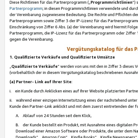
Diese Richtlinien für das Partnerprogramm („
Programmrichtlinien
“)
Partnerprogramm
; in diesen Programmrichtlinien verwendete und durch
der Vereinbarung zugewiesene Bedeutung. Die Rechte und Pflichten de
Partnerprogramm sowie Ziffer 3 der IP-Lizenz für das Partnerprogram
Einschränkung von Ziffer 6 Abs. (a) der Vereinbarung wird hiermit Fol
Partnerprogramm, die IP-Lizenz für das Partnerprogramm oder Ziffer 1
gegen die Vereinbarung.
Vergütungskatalog für das 
1. Qualifizierte Verkäufe und Qualifizierte Umsätze
„
Qualifizierte Verkäufe
“ werden von uns mit den in Ziffer 3 diese
(vorbehaltlich der in diesem Vergütungskatalog beschriebenen Ausnah
(a) Partner- Link auf Ihrer Site
:
i. ein Kunde durch Anklicken eines auf Ihrer Website platzierten Part
ii. während einer einzigen Internetsitzung eines der nachstehend unter (i)
Kunde den Partner-Link anklickt und mit dem zuerst eintretenden der f
A. Ablauf von 24 Stunden seit dem Klick,
B. der Kunde bestellt ein Produkt, mit Ausnahme eines digitalen P
Download einer Amazon Software oder Produkte, die unter dem N
Downloads“, „Amazon Coin“, „Kindle Books“, „Kindle Newspapers“, „