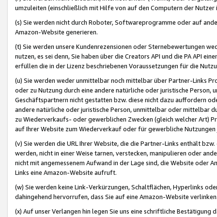
umzuleiten (einschließlich mit Hilfe von auf den Computern der Nutzer i
(s) Sie werden nicht durch Roboter, Softwareprogramme oder auf andere
Amazon-Website generieren.
(t) Sie werden unsere Kundenrezensionen oder Sternebewertungen wed
nutzen, es sei denn, Sie haben über die Creators API und die PA API e
erfüllen die in der Lizenz beschriebenen Voraussetzungen für die Nutzu
(u) Sie werden weder unmittelbar noch mittelbar über Partner-Links P
oder zu Nutzung durch eine andere natürliche oder juristische Person,
Geschäftspartnern nicht gestatten bzw. diese nicht dazu auffordern od
andere natürliche oder juristische Person, unmittelbar oder mittelbar
zu Wiederverkaufs- oder gewerblichen Zwecken (gleich welcher Art) 
auf Ihrer Website zum Wiederverkauf oder für gewerbliche Nutzungen 
(v) Sie werden die URL Ihrer Website, die die Partner-Links enthält b
werden, nicht in einer Weise tarnen, verstecken, manipulieren oder and
nicht mit angemessenem Aufwand in der Lage sind, die Website oder A
Links eine Amazon-Website aufruft.
(w) Sie werden keine Link-Verkürzungen, Schaltflächen, Hyperlinks ode
dahingehend hervorrufen, dass Sie auf eine Amazon-Website verlinken
(x) Auf unser Verlangen hin legen Sie uns eine schriftliche Bestätigung