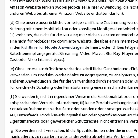
nicht mit anderen Websites als einer Amazon-Website verlinken oder i
Amazon-Website lenken (wobei jedoch Teile Ihrer Anwendung, die nich
anderen Websites als einer Amazon-Website enthalten dürfen).
(d) Ohne unsere ausdrückliche vorherige schriftliche Zustimmung werd
Nutzung mit einem Mobiltelefon oder sonstigen Mobilgerät entwickelt
(1) Websites, die nicht für die Nutzung mit solchen Geräten entwickelt
eine nicht für Mobilgeräte optimierte Website, die über einen Interne
in den
Richtlinie für Mobile Anwendungen
definiert, oder (3) Beistellge
Satellitenempfangsgeräte, Streaming-Video-Player, Blu-Ray-Player ode
Cast oder Vizio Internet-Apps).
(e) Ohne unsere ausdrückliche vorherige schriftliche Genehmigung dürfe
verwenden, um Produkt-Werbeinhalte zu aggregieren, zu analysieren, 
anderen Anwendungen, die für die Verwendung durch Personen oder Or
für die direkte Schulung oder Feinabstimmung eines maschinellen Lern
(f) Sie werden (i) nicht in irgendeiner Weise in die Funktionalität ode
entsprechenden Versuch unternehmen; (ii) keine Produktwerbungsinha
Kontaktaufnahme mit Verkäufern oder Kunden oder sonstiger Werbeaktiv
API, Datenfeeds, Produktwerbungsinhalten oder Spezifikationen erschei
Eigentumsrechte oder gewerblicher Schutzrechte, nicht entfernen, verd
(g) Sie werden nicht versuchen, (i) die Spezifikationen oder die in de
manipulieren, zu reparieren oder anderweitig abgeleitete Werke davon z