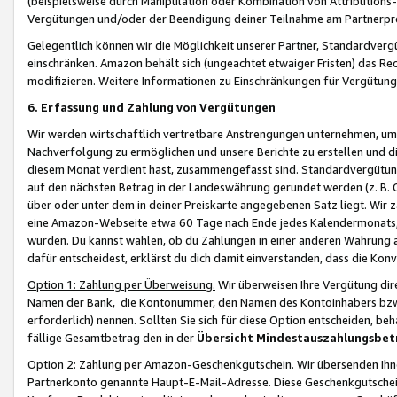
(beispielsweise durch Manipulation oder Kombination von Attributions-
Vergütungen und/oder der Beendigung deiner Teilnahme am Partnerp
Gelegentlich können wir die Möglichkeit unserer Partner, Standardv
einschränken. Amazon behält sich (ungeachtet etwaiger Fristen) das Re
modifizieren. Weitere Informationen zu Einschränkungen für Vergütung
6. Erfassung und Zahlung von Vergütungen
Wir werden wirtschaftlich vertretbare Anstrengungen unternehmen, um 
Nachverfolgung zu ermöglichen und unsere Berichte zu erstellen und di
diesem Monat verdient hast, zusammengefasst sind. Standardvergütung
auf den nächsten Betrag in der Landeswährung gerundet werden (z. B. C
über oder unter dem in deiner Preiskarte angegebenen Satz liegt. Wir
eine Amazon-Webseite etwa 60 Tage nach Ende jedes Kalendermonats, i
wurden. Du kannst wählen, ob du Zahlungen in einer anderen Währung
dafür entscheidest, erklärst du dich damit einverstanden, dass die K
Option 1: Zahlung per Überweisung.
Wir überweisen Ihre Vergütung dir
Namen der Bank, die Kontonummer, den Namen des Kontoinhabers bzw. a
erforderlich) nennen. Sollten Sie sich für diese Option entscheiden, be
fällige Gesamtbetrag den in der
Übersicht Mindestauszahlungsbet
Option 2: Zahlung per Amazon-Geschenkgutschein.
Wir übersenden Ihne
Partnerkonto genannte Haupt-E-Mail-Adresse. Diese Geschenkgutschei