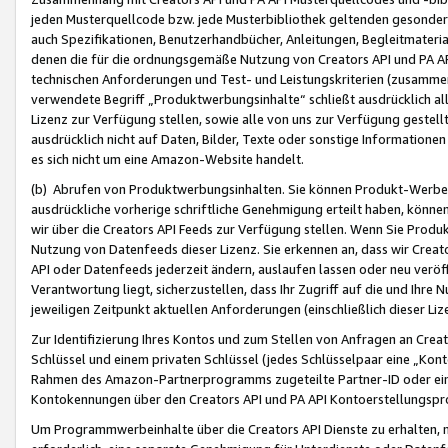
jeden Musterquellcode bzw. jede Musterbibliothek geltenden gesonder
auch Spezifikationen, Benutzerhandbücher, Anleitungen, Begleitmaterial
denen die für die ordnungsgemäße Nutzung von Creators API und PA A
technischen Anforderungen und Test- und Leistungskriterien (zusammen
verwendete Begriff „Produktwerbungsinhalte“ schließt ausdrücklich al
Lizenz zur Verfügung stellen, sowie alle von uns zur Verfügung gestel
ausdrücklich nicht auf Daten, Bilder, Texte oder sonstige Informatione
es sich nicht um eine Amazon-Website handelt.
(b) Abrufen von Produktwerbungsinhalten. Sie können Produkt-Werbein
ausdrückliche vorherige schriftliche Genehmigung erteilt haben, könn
wir über die Creators API Feeds zur Verfügung stellen. Wenn Sie Produk
Nutzung von Datenfeeds dieser Lizenz. Sie erkennen an, dass wir Creat
API oder Datenfeeds jederzeit ändern, auslaufen lassen oder neu veröffe
Verantwortung liegt, sicherzustellen, dass Ihr Zugriff auf die und Ihr
jeweiligen Zeitpunkt aktuellen Anforderungen (einschließlich dieser Liz
Zur Identifizierung Ihres Kontos und zum Stellen von Anfragen an Crea
Schlüssel und einem privaten Schlüssel (jedes Schlüsselpaar eine „Kon
Rahmen des Amazon-Partnerprogramms zugeteilte Partner-ID oder ein
Kontokennungen über den Creators API und PA API Kontoerstellungspro
Um Programmwerbeinhalte über die Creators API Dienste zu erhalten, m