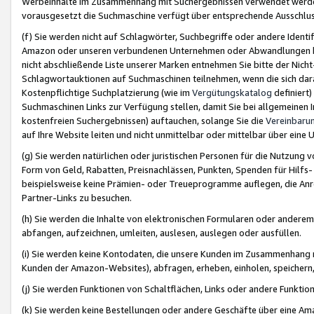
Werbeinhalte im Zusammenhang mit Suchergebnissen verwendet werden,
vorausgesetzt die Suchmaschine verfügt über entsprechende Ausschlu
(f) Sie werden nicht auf Schlagwörter, Suchbegriffe oder andere Ident
Amazon oder unseren verbundenen Unternehmen oder Abwandlungen bzw
nicht abschließende Liste unserer Marken entnehmen Sie bitte der Nich
Schlagwortauktionen auf Suchmaschinen teilnehmen, wenn die sich da
Kostenpflichtige Suchplatzierung (wie im
Vergütungskatalog
definiert
Suchmaschinen Links zur Verfügung stellen, damit Sie bei allgemeinen I
kostenfreien Suchergebnissen) auftauchen, solange Sie die
Vereinbaru
auf Ihre Website leiten und nicht unmittelbar oder mittelbar über eine
(g) Sie werden natürlichen oder juristischen Personen für die Nutzung 
Form von Geld, Rabatten, Preisnachlässen, Punkten, Spenden für Hilfs
beispielsweise keine Prämien- oder Treueprogramme auflegen, die Anrei
Partner-Links zu besuchen.
(h) Sie werden die Inhalte von elektronischen Formularen oder anderem M
abfangen, aufzeichnen, umleiten, auslesen, auslegen oder ausfüllen.
(i) Sie werden keine Kontodaten, die unsere Kunden im Zusammenhang 
Kunden der Amazon-Websites), abfragen, erheben, einholen, speichern,
(j) Sie werden Funktionen von Schaltflächen, Links oder andere Funkti
(k) Sie werden keine Bestellungen oder andere Geschäfte über eine Ama