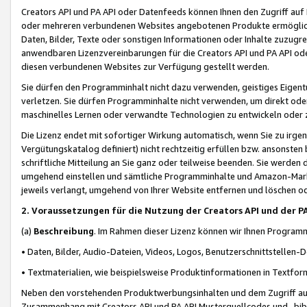
Creators API und PA API oder Datenfeeds können Ihnen den Zugriff auf D
oder mehreren verbundenen Websites angebotenen Produkte ermögliche
Daten, Bilder, Texte oder sonstigen Informationen oder Inhalte zuzugre
anwendbaren Lizenzvereinbarungen für die Creators API und PA API od
diesen verbundenen Websites zur Verfügung gestellt werden.
Sie dürfen den Programminhalt nicht dazu verwenden, geistiges Eigent
verletzen. Sie dürfen Programminhalte nicht verwenden, um direkt ode
maschinelles Lernen oder verwandte Technologien zu entwickeln oder zu
Die Lizenz endet mit sofortiger Wirkung automatisch, wenn Sie zu irg
Vergütungskatalog definiert) nicht rechtzeitig erfüllen bzw. ansonsten
schriftliche Mitteilung an Sie ganz oder teilweise beenden. Sie werden
umgehend einstellen und sämtliche Programminhalte und Amazon-Marke
jeweils verlangt, umgehend von Ihrer Website entfernen und löschen od
2. Voraussetzungen für die Nutzung der Creators API und der P
(a)
Beschreibung
. Im Rahmen dieser Lizenz können wir Ihnen Programmi
• Daten, Bilder, Audio-Dateien, Videos, Logos, Benutzerschnittstellen-
• Textmaterialien, wie beispielsweise Produktinformationen in Textfor
Neben den vorstehenden Produktwerbungsinhalten und dem Zugriff auf 
Zusammenhang mit Creators API und PA API Musterquellcodes und -bibli