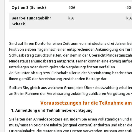
Option 3 (Scheck)
50£
50
Bearbeitungsgebühr
k.A.
k.A
Scheck
Sind auf Ihrem Konto für einen Zeitraum von mindestens drei Jahren kein
Frist von sieben Tagen nach einer entsprechenden Ankündigung die für
Schlussbetrag zurückzuhalten, der dem in der Übersicht Mindestausz
Mindestauszahlungsbetrag entspricht. Ferner können eine etwaig aufg
unterliegen oder durch geltende Verjährungsfristen verfallen.
An Sie unter Abzug bzw. Einbehalt aller in der Vereinbarung beschrieb
Ihnen gemäß der Vereinbarung zustehenden Beträge dar.
Sollten Sie, gleich aus welchem Grund, eine Überschusszahlung erhalte
an Sie im Rahmen der Vereinbarung zukünftig zahlbaren Vergütung zu 
Voraussetzungen für die Teilnahme a
1. Anmeldung und Teilnahmeberechtigung
Sie leiten den Anmeldeprozess ein, indem Sie einen vollständigen und 
muss/müssen originäre Inhalte (original content) enthalten und über d
Originalinhalte, die Materialien von Dritten verwenden, müssen wese