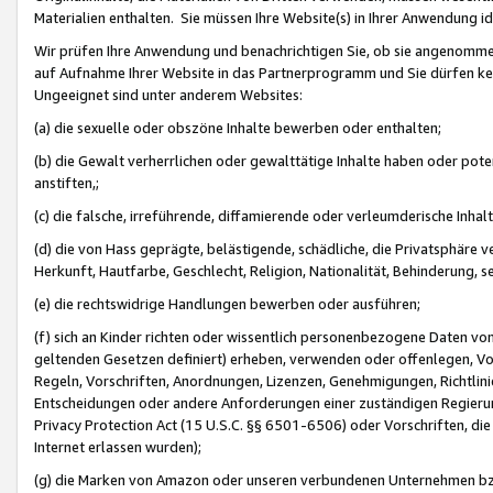
Materialien enthalten. Sie müssen Ihre Website(s) in Ihrer Anwendung ide
Wir prüfen Ihre Anwendung und benachrichtigen Sie, ob sie angenommen
auf Aufnahme Ihrer Website in das Partnerprogramm und Sie dürfen kei
Ungeeignet sind unter anderem Websites:
(a) die sexuelle oder obszöne Inhalte bewerben oder enthalten;
(b) die Gewalt verherrlichen oder gewalttätige Inhalte haben oder pot
anstiften,;
(c) die falsche, irreführende, diffamierende oder verleumderische Inha
(d) die von Hass geprägte, belästigende, schädliche, die Privatsphäre v
Herkunft, Hautfarbe, Geschlecht, Religion, Nationalität, Behinderung, 
(e) die rechtswidrige Handlungen bewerben oder ausführen;
(f) sich an Kinder richten oder wissentlich personenbezogene Daten vo
geltenden Gesetzen definiert) erheben, verwenden oder offenlegen, Vo
Regeln, Vorschriften, Anordnungen, Lizenzen, Genehmigungen, Richtlini
Entscheidungen oder andere Anforderungen einer zuständigen Regierung
Privacy Protection Act (15 U.S.C. §§ 6501-6506) oder Vorschriften, di
Internet erlassen wurden);
(g) die Marken von Amazon oder unseren verbundenen Unternehmen b