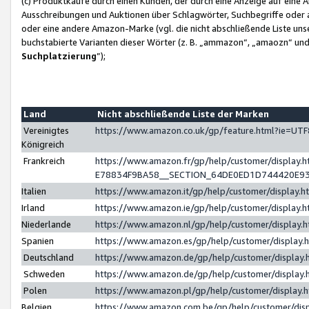
(c) Produktkäufe durch einen Kunden, der durch eine Anzeige auf eine 
Ausschreibungen und Auktionen über Schlagwörter, Suchbegriffe oder 
oder eine andere Amazon-Marke (vgl. die nicht abschließende Liste un
buchstabierte Varianten dieser Wörter (z. B. „ammazon“, „amaozn“ und „
Suchplatzierung
”);
Land
Nicht abschließende Liste der Marken
Vereinigtes
https://www.amazon.co.uk/gp/feature.html?ie=U
Königreich
Frankreich
https://www.amazon.fr/gp/help/customer/displa
E78834F9BA58__SECTION_64DE0ED1D744420E9
Italien
https://www.amazon.it/gp/help/customer/display
Irland
https://www.amazon.ie/gp/help/customer/displa
Niederlande
https://www.amazon.nl/gp/help/customer/display
Spanien
https://www.amazon.es/gp/help/customer/display
Deutschland
https://www.amazon.de/gp/help/customer/displa
Schweden
https://www.amazon.de/gp/help/customer/displa
Polen
https://www.amazon.pl/gp/help/customer/display
Belgien
https://www.amazon.com.be/gp/help/customer/d