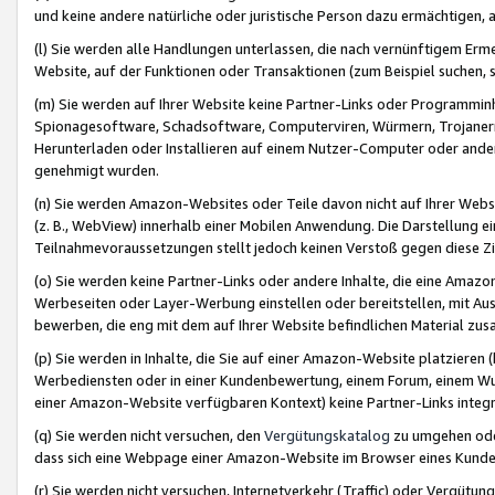
und keine andere natürliche oder juristische Person dazu ermächtigen, a
(l) Sie werden alle Handlungen unterlassen, die nach vernünftigem Erme
Website, auf der Funktionen oder Transaktionen (zum Beispiel suchen, s
(m) Sie werden auf Ihrer Website keine Partner-Links oder Programmin
Spionagesoftware, Schadsoftware, Computerviren, Würmern, Trojaner
Herunterladen oder Installieren auf einem Nutzer-Computer oder ande
genehmigt wurden.
(n) Sie werden Amazon-Websites oder Teile davon nicht auf Ihrer Websi
(z. B., WebView) innerhalb einer Mobilen Anwendung. Die Darstellung ein
Teilnahmevoraussetzungen stellt jedoch keinen Verstoß gegen diese Zif
(o) Sie werden keine Partner-Links oder andere Inhalte, die eine Am
Werbeseiten oder Layer-Werbung einstellen oder bereitstellen, mit Au
bewerben, die eng mit dem auf Ihrer Website befindlichen Material z
(p) Sie werden in Inhalte, die Sie auf einer Amazon-Website platzier
Werbediensten oder in einer Kundenbewertung, einem Forum, einem Wun
einer Amazon-Website verfügbaren Kontext) keine Partner-Links integr
(q) Sie werden nicht versuchen, den
Vergütungskatalog
zu umgehen oder
dass sich eine Webpage einer Amazon-Website im Browser eines Kunden 
(r) Sie werden nicht versuchen, Internetverkehr (Traffic) oder Vergü