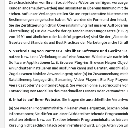
Direktnachrichten von Ihren Social-Media-Websites einfügen. vorausg
Kunden angemeldet werden) und ansonsten in Übereinstimmung mit der
stehen. Auf unser Verlangen stellen Sie uns repräsentative Mustermater
Bestimmungen eingehalten haben. Wir werden die Form und den Inhalt, di
Sie die Zertifizierung nicht in Übereinstimmung mit unserer Aufforderu
Klarstellung: (i) Für die Zwecke der geltenden Marketinggesetze (z. 
von 1991 und ähnlicher oder Nachfolgegesetze) sind Sie der „Absender“ j
Gesetze und Standards und Best Practices der Marketingbranche für 
5. Verbreitung von Partner-Links über Software und Geräte
Sie
nutzen bzw. keine Verlinkungen auf eine Amazon-Website wie nachsteh
Software-Applikationen (z. B. Browser Plug-ins, Browser Helper Objec
ein Endnutzer installieren und ausführen kann) und Geräten, einschlie
Zugelassenen Mobilen Anwendungen); oder (b) im Zusammenhang mit bzw.
Satellitenempfangsgeräte, Streaming-Video-Playern, Blu-Ray-Playern 
Viera Cast oder Vizio Internet Apps). Sie werden ohne ausdrückliche v
Entwicklung von Modellen des maschinellen Lernens oder verwandter 
6. Inhalte auf Ihrer Website
. Sie tragen die ausschließliche Verantwo
(a) Sie werden Programminhalte in keiner Weise ergänzen, löschen oder
Informationen; Sie dürfen aus einer Bilddatei bestehende Programminhal
erhalten bleiben bzw. aus Text bestehende Programminhalte so kürzen, 
Kürzung nicht sachlich falsch oder irreführend wird. Einige Arten von L