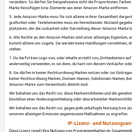
verändern. So dürfen Sie beispielsweise nicht die Proportionen, Farb
Marke hinzufügen bzw. Elemente aus einer Amazon-Marke entfernen.
5. Jede Amazon-Marke muss für sich alleine in ihrer Gesamtheit darge
grafischen oder Textelementen muss ein hinreichender Abstand gegebe
platzieren, der die Lesbarkeit oder Darstellung dieser Amazon-Marke b
6. Alle Rechte an den Amazon-Marken sind unser alleiniges Eigentum, 
kommt alleine uns zugute. Sie werden keine Handlungen vornehmen, 
stehen.
7. Du darfst kein Logo von, oder Inhalte erstellt von,
Drittanbietern au
anderweitig verwenden, es sei denn, du hast von diesem Verkäufer oder
8. Sie dürfen in keiner Rechtsordnung Marken nutzen oder zur Eintragu
keiner Rechtsordnung Marken, Domain-Namen, Subdomain-Namen, Benu
Amazon-Marke zum Verwechseln ähnlich sind.
Wir behalten uns das Recht vor, diese Markenrichtlinien und die gene
Einstellen einer Änderungsmitteilung oder überarbeiteter Markenricht
Wir behalten uns das Recht vor, gegen jede unbefugte Nutzung bzw. jede 
unserem alleinigen Ermessen angemessene Maßnahmen zu ergreifen.
IP-Lizenz- und Nutzungsan
Diese Lizenz regelt Ihre Nutzung von Programminhalten im Zusammen