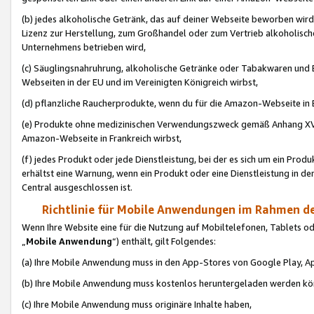
(b) jedes alkoholische Getränk, das auf deiner Webseite beworben wird
Lizenz zur Herstellung, zum Großhandel oder zum Vertrieb alkoholisch
Unternehmens betrieben wird,
(c) Säuglingsnahruhrung, alkoholische Getränke oder Tabakwaren und E
Webseiten in der EU und im Vereinigten Königreich wirbst,
(d) pflanzliche Raucherprodukte, wenn du für die Amazon-Webseite in B
(e) Produkte ohne medizinischen Verwendungszweck gemäß Anhang XVI 
Amazon-Webseite in Frankreich wirbst,
(f) jedes Produkt oder jede Dienstleistung, bei der es sich um ein Prod
erhältst eine Warnung, wenn ein Produkt oder eine Dienstleistung in de
Central ausgeschlossen ist.
Richtlinie für Mobile Anwendungen im Rahmen de
Wenn Ihre Website eine für die Nutzung auf Mobiltelefonen, Tablets 
„
Mobile Anwendung
“) enthält, gilt Folgendes:
(a) Ihre Mobile Anwendung muss in den App-Stores von Google Play, A
(b) Ihre Mobile Anwendung muss kostenlos heruntergeladen werden könn
(c) Ihre Mobile Anwendung muss originäre Inhalte haben,