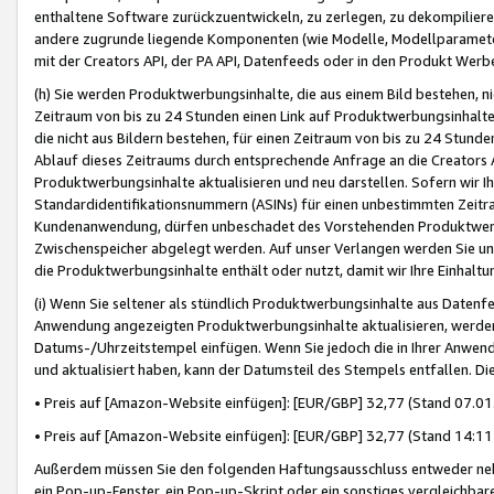
enthaltene Software zurückzuentwickeln, zu zerlegen, zu dekompilier
andere zugrunde liegende Komponenten (wie Modelle, Modellparameter
mit der Creators API, der PA API, Datenfeeds oder in den Produkt Werb
(h) Sie werden Produktwerbungsinhalte, die aus einem Bild bestehen, ni
Zeitraum von bis zu 24 Stunden einen Link auf Produktwerbungsinhalte
die nicht aus Bildern bestehen, für einen Zeitraum von bis zu 24 Stund
Ablauf dieses Zeitraums durch entsprechende Anfrage an die Creators 
Produktwerbungsinhalte aktualisieren und neu darstellen. Sofern wir Ih
Standardidentifikationsnummern (ASINs) für einen unbestimmten Zeitra
Kundenanwendung, dürfen unbeschadet des Vorstehenden Produktwerbu
Zwischenspeicher abgelegt werden. Auf unser Verlangen werden Sie un
die Produktwerbungsinhalte enthält oder nutzt, damit wir Ihre Einhalt
(i) Wenn Sie seltener als stündlich Produktwerbungsinhalte aus Datenfe
Anwendung angezeigten Produktwerbungsinhalte aktualisieren, werden 
Datums-/Uhrzeitstempel einfügen. Wenn Sie jedoch die in Ihrer Anwe
und aktualisiert haben, kann der Datumsteil des Stempels entfallen. Dies
• Preis auf [Amazon-Website einfügen]: [EUR/GBP] 32,77 (Stand 07.01.
• Preis auf [Amazon-Website einfügen]: [EUR/GBP] 32,77 (Stand 14:11 
Außerdem müssen Sie den folgenden Haftungsausschluss entweder neb
ein Pop-up-Fenster, ein Pop-up-Skript oder ein sonstiges vergleichba