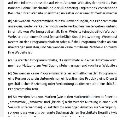
auf eine Informationsseite auf einer Amazon-Website, der nicht als Part
Bannern); ohne Einschränkung der Allgemeingültigkeit des Vorstehende
Besucher Ihrer Website unsichtbar, unlesbar oder unentzifferbar mache
(b) Sie werden Programminhalte bzw. Anwendungen, die Programminhalt
anzeigen, weder verkaufen noch weiterverkaufen, weitergeben, unterli
innerhalb von Werbung außerhalb Ihrer Website (einschließlich Werbun
Website oder einem Dienst (einschließlich Social Networking-Website
Rechte an den Programminhalten oder auf die Programminhalte an eine a
übertragen müssten, und Sie werden keine mit Ihrem Partner-Tag formati
Ihre Website ist.
(c) Sie werden Programminhalte, die nicht mehr auf einer Amazon-Websit
mehr zur Nutzung zur Verfügung stehen, umgehend von Ihrer Website e
(d) Sie werden keine Programminhalte, einschließlich in den Programmin
eine Person bzw. ein Unternehmen ein bestimmtes Produkt, eine Dienstle
geschäftlichen Beziehung oder Verbindung zu diesen steht (einschließli
Programminhalten).
(e) Sie werden Amazon-Marken (wie in den
Markenrichtlinien
definiert) 
„ammazon“, „amaozn“ und „kindel“) nicht zwecks Nutzung in einer Suc
Versuch unternehmen). Zusätzlich zu sonstigen Amazon zur Verfügung 
sorgen, dass von uns benannte Suchmaschinen Geschützte Begriffe (wie 