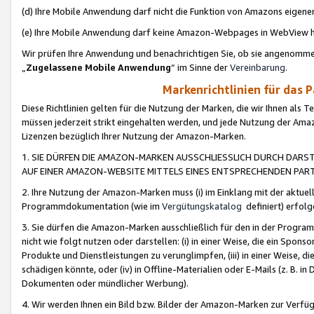
(d) Ihre Mobile Anwendung darf nicht die Funktion von Amazons eige
(e) Ihre Mobile Anwendung darf keine Amazon-Webpages in WebView 
Wir prüfen Ihre Anwendung und benachrichtigen Sie, ob sie angenomm
„
Zugelassene Mobile Anwendung
“ im Sinne der
Vereinbarung
.
Markenrichtlinien für das 
Diese Richtlinien gelten für die Nutzung der Marken, die wir Ihnen als 
müssen jederzeit strikt eingehalten werden, und jede Nutzung der Ama
Lizenzen bezüglich Ihrer Nutzung der Amazon-Marken.
1. SIE DÜRFEN DIE AMAZON-MARKEN AUSSCHLIESSLICH DURCH DARS
AUF EINER AMAZON-WEBSITE MITTELS EINES ENTSPRECHENDEN PART
2. Ihre Nutzung der Amazon-Marken muss (i) im Einklang mit der aktuells
Programmdokumentation (wie im
Vergütungskatalog
definiert) erfolg
3. Sie dürfen die Amazon-Marken ausschließlich für den in der Progr
nicht wie folgt nutzen oder darstellen: (i) in einer Weise, die ein Spo
Produkte und Dienstleistungen zu verunglimpfen, (iii) in einer Weise
schädigen könnte, oder (iv) in Offline-Materialien oder E-Mails (z. B.
Dokumenten oder mündlicher Werbung).
4. Wir werden Ihnen ein Bild bzw. Bilder der Amazon-Marken zur Verfüg