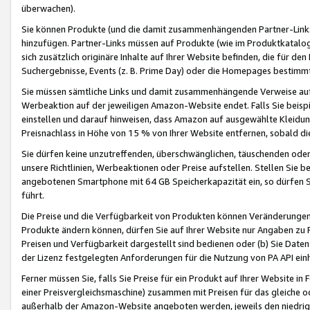
überwachen).
Sie können Produkte (und die damit zusammenhängenden Partner-Links)
hinzufügen. Partner-Links müssen auf Produkte (wie im Produktkatalog de
sich zusätzlich originäre Inhalte auf Ihrer Website befinden, die für 
Suchergebnisse, Events (z. B. Prime Day) oder die Homepages bestimmte
Sie müssen sämtliche Links und damit zusammenhängende Verweise auf z
Werbeaktion auf der jeweiligen Amazon-Website endet. Falls Sie beisp
einstellen und darauf hinweisen, dass Amazon auf ausgewählte Kleidun
Preisnachlass in Höhe von 15 % von Ihrer Website entfernen, sobald di
Sie dürfen keine unzutreffenden, überschwänglichen, täuschenden od
unsere Richtlinien, Werbeaktionen oder Preise aufstellen. Stellen Sie 
angebotenen Smartphone mit 64 GB Speicherkapazität ein, so dürfen S
führt.
Die Preise und die Verfügbarkeit von Produkten können Veränderungen 
Produkte ändern können, dürfen Sie auf Ihrer Website nur Angaben zu P
Preisen und Verfügbarkeit dargestellt sind bedienen oder (b) Sie Daten
der Lizenz festgelegten Anforderungen für die Nutzung von PA API einh
Ferner müssen Sie, falls Sie Preise für ein Produkt auf Ihrer Website in 
einer Preisvergleichsmaschine) zusammen mit Preisen für das gleiche o
außerhalb der Amazon-Website angeboten werden, jeweils den niedrigst