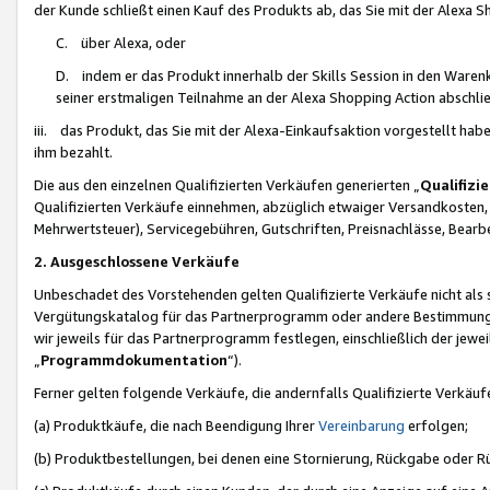
der Kunde schließt einen Kauf des Produkts ab, das Sie mit der Alexa 
C. über Alexa, oder
D. indem er das Produkt innerhalb der Skills Session in den Waren
seiner erstmaligen Teilnahme an der Alexa Shopping Action abschlie
iii. das Produkt, das Sie mit der Alexa-Einkaufsaktion vorgestellt ha
ihm bezahlt.
Die aus den einzelnen Qualifizierten Verkäufen generierten „
Qualifizi
Qualifizierten Verkäufe einnehmen, abzüglich etwaiger Versandkosten
Mehrwertsteuer), Servicegebühren, Gutschriften, Preisnachlässe, Bear
2. Ausgeschlossene Verkäufe
Unbeschadet des Vorstehenden gelten Qualifizierte Verkäufe nicht als
Vergütungskatalog für das Partnerprogramm oder andere Bestimmungen,
wir jeweils für das Partnerprogramm festlegen, einschließlich der jewe
„
Programmdokumentation
“).
Ferner gelten folgende Verkäufe, die andernfalls Qualifizierte Verkä
(a) Produktkäufe, die nach Beendigung Ihrer
Vereinbarung
erfolgen;
(b) Produktbestellungen, bei denen eine Stornierung, Rückgabe oder R