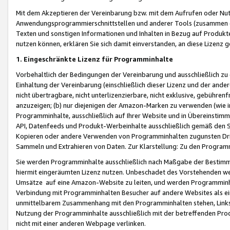
Mit dem Akzeptieren der Vereinbarung bzw. mit dem Aufrufen oder Nutz
Anwendungsprogrammierschnittstellen und anderer Tools (zusammen die
Texten und sonstigen Informationen und Inhalten in Bezug auf Produkte
nutzen können, erklären Sie sich damit einverstanden, an diese Lizenz 
1. Eingeschränkte Lizenz für Programminhalte
Vorbehaltlich der Bedingungen der Vereinbarung und ausschließlich z
Einhaltung der Vereinbarung (einschließlich dieser Lizenz und der ande
nicht übertragbare, nicht unterlizenzierbare, nicht exklusive, gebühren
anzuzeigen; (b) nur diejenigen der Amazon-Marken zu verwenden (wie in 
Programminhalte, ausschließlich auf Ihrer Website und in Übereinstimmu
API, Datenfeeds und Produkt-Werbeinhalte ausschließlich gemäß den Spe
Kopieren oder andere Verwenden von Programminhalten zugunsten Dri
Sammeln und Extrahieren von Daten. Zur Klarstellung: Zu den Program
Sie werden Programminhalte ausschließlich nach Maßgabe der Besti
hiermit eingeräumten Lizenz nutzen. Unbeschadet des Vorstehenden we
Umsätze auf eine Amazon-Website zu leiten, und werden Programminhal
Verbindung mit Programminhalten Besucher auf andere Websites als ein
unmittelbarem Zusammenhang mit den Programminhalten stehen, Links z
Nutzung der Programminhalte ausschließlich mit der betreffenden Pr
nicht mit einer anderen Webpage verlinken.