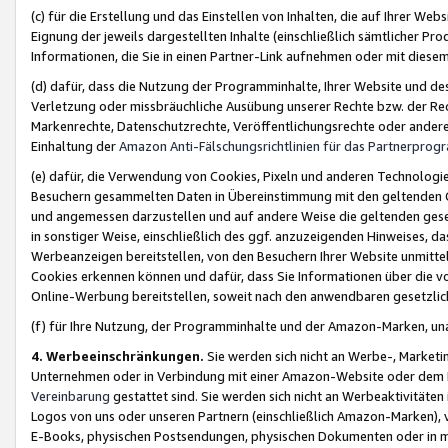
(c) für die Erstellung und das Einstellen von Inhalten, die auf Ihrer We
Eignung der jeweils dargestellten Inhalte (einschließlich sämtlicher 
Informationen, die Sie in einen Partner-Link aufnehmen oder mit diese
(d) dafür, dass die Nutzung der Programminhalte, Ihrer Website und des 
Verletzung oder missbräuchliche Ausübung unserer Rechte bzw. der Recht
Markenrechte, Datenschutzrechte, Veröffentlichungsrechte oder anderer
Einhaltung der
Amazon Anti-Fälschungsrichtlinien für das Partnerpro
(e) dafür, die Verwendung von Cookies, Pixeln und anderen Technologien
Besuchern gesammelten Daten in Übereinstimmung mit den geltenden Ge
und angemessen darzustellen und auf andere Weise die geltenden geset
in sonstiger Weise, einschließlich des ggf. anzuzeigenden Hinweises, d
Werbeanzeigen bereitstellen, von den Besuchern Ihrer Website unmitte
Cookies erkennen können und dafür, dass Sie Informationen über die v
Online-Werbung bereitstellen, soweit nach den anwendbaren gesetzlic
(f) für Ihre Nutzung, der Programminhalte und der Amazon-Marken, u
4. Werbeeinschränkungen.
Sie werden sich nicht an Werbe-, Market
Unternehmen oder in Verbindung mit einer Amazon-Website oder dem Pa
Vereinbarung
gestattet sind. Sie werden sich nicht an Werbeaktivitäten
Logos von uns oder unseren Partnern (einschließlich Amazon-Marken), 
E-Books, physischen Postsendungen, physischen Dokumenten oder in 