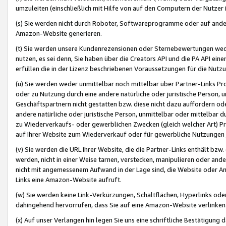
umzuleiten (einschließlich mit Hilfe von auf den Computern der Nutzer i
(s) Sie werden nicht durch Roboter, Softwareprogramme oder auf andere
Amazon-Website generieren.
(t) Sie werden unsere Kundenrezensionen oder Sternebewertungen wed
nutzen, es sei denn, Sie haben über die Creators API und die PA API e
erfüllen die in der Lizenz beschriebenen Voraussetzungen für die Nutzu
(u) Sie werden weder unmittelbar noch mittelbar über Partner-Links P
oder zu Nutzung durch eine andere natürliche oder juristische Person,
Geschäftspartnern nicht gestatten bzw. diese nicht dazu auffordern od
andere natürliche oder juristische Person, unmittelbar oder mittelbar
zu Wiederverkaufs- oder gewerblichen Zwecken (gleich welcher Art) 
auf Ihrer Website zum Wiederverkauf oder für gewerbliche Nutzungen 
(v) Sie werden die URL Ihrer Website, die die Partner-Links enthält b
werden, nicht in einer Weise tarnen, verstecken, manipulieren oder and
nicht mit angemessenem Aufwand in der Lage sind, die Website oder A
Links eine Amazon-Website aufruft.
(w) Sie werden keine Link-Verkürzungen, Schaltflächen, Hyperlinks ode
dahingehend hervorrufen, dass Sie auf eine Amazon-Website verlinken
(x) Auf unser Verlangen hin legen Sie uns eine schriftliche Bestätigung