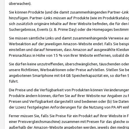
überwachen).
Sie können Produkte (und die damit zusammenhängenden Partner-Links)
hinzufügen. Partner-Links müssen auf Produkte (wie im Produktkatalog de
sich zusätzlich originäre Inhalte auf Ihrer Website befinden, die für 
Suchergebnisse, Events (z. B. Prime Day) oder die Homepages bestimmte
Sie müssen sämtliche Links und damit zusammenhängende Verweise auf z
Werbeaktion auf der jeweiligen Amazon-Website endet. Falls Sie beisp
einstellen und darauf hinweisen, dass Amazon auf ausgewählte Kleidun
Preisnachlass in Höhe von 15 % von Ihrer Website entfernen, sobald di
Sie dürfen keine unzutreffenden, überschwänglichen, täuschenden od
unsere Richtlinien, Werbeaktionen oder Preise aufstellen. Stellen Sie 
angebotenen Smartphone mit 64 GB Speicherkapazität ein, so dürfen S
führt.
Die Preise und die Verfügbarkeit von Produkten können Veränderungen 
Produkte ändern können, dürfen Sie auf Ihrer Website nur Angaben zu P
Preisen und Verfügbarkeit dargestellt sind bedienen oder (b) Sie Daten
der Lizenz festgelegten Anforderungen für die Nutzung von PA API einh
Ferner müssen Sie, falls Sie Preise für ein Produkt auf Ihrer Website in 
einer Preisvergleichsmaschine) zusammen mit Preisen für das gleiche o
außerhalb der Amazon-Website angeboten werden, jeweils den niedrigst