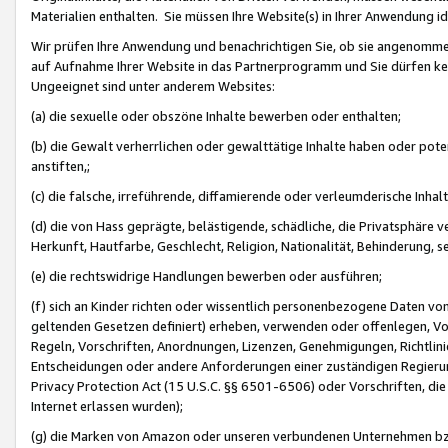
Materialien enthalten. Sie müssen Ihre Website(s) in Ihrer Anwendung ide
Wir prüfen Ihre Anwendung und benachrichtigen Sie, ob sie angenommen
auf Aufnahme Ihrer Website in das Partnerprogramm und Sie dürfen kei
Ungeeignet sind unter anderem Websites:
(a) die sexuelle oder obszöne Inhalte bewerben oder enthalten;
(b) die Gewalt verherrlichen oder gewalttätige Inhalte haben oder pot
anstiften,;
(c) die falsche, irreführende, diffamierende oder verleumderische Inha
(d) die von Hass geprägte, belästigende, schädliche, die Privatsphäre v
Herkunft, Hautfarbe, Geschlecht, Religion, Nationalität, Behinderung, 
(e) die rechtswidrige Handlungen bewerben oder ausführen;
(f) sich an Kinder richten oder wissentlich personenbezogene Daten vo
geltenden Gesetzen definiert) erheben, verwenden oder offenlegen, Vo
Regeln, Vorschriften, Anordnungen, Lizenzen, Genehmigungen, Richtlini
Entscheidungen oder andere Anforderungen einer zuständigen Regierung
Privacy Protection Act (15 U.S.C. §§ 6501-6506) oder Vorschriften, di
Internet erlassen wurden);
(g) die Marken von Amazon oder unseren verbundenen Unternehmen b