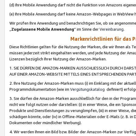
(d) Ihre Mobile Anwendung darf nicht die Funktion von Amazons eige
(e) Ihre Mobile Anwendung darf keine Amazon-Webpages in WebView 
Wir prüfen Ihre Anwendung und benachrichtigen Sie, ob sie angenomm
„
Zugelassene Mobile Anwendung
“ im Sinne der
Vereinbarung
.
Markenrichtlinien für das 
Diese Richtlinien gelten für die Nutzung der Marken, die wir Ihnen als 
müssen jederzeit strikt eingehalten werden, und jede Nutzung der Ama
Lizenzen bezüglich Ihrer Nutzung der Amazon-Marken.
1. SIE DÜRFEN DIE AMAZON-MARKEN AUSSCHLIESSLICH DURCH DARS
AUF EINER AMAZON-WEBSITE MITTELS EINES ENTSPRECHENDEN PART
2. Ihre Nutzung der Amazon-Marken muss (i) im Einklang mit der aktuells
Programmdokumentation (wie im
Vergütungskatalog
definiert) erfolg
3. Sie dürfen die Amazon-Marken ausschließlich für den in der Progr
nicht wie folgt nutzen oder darstellen: (i) in einer Weise, die ein Spo
Produkte und Dienstleistungen zu verunglimpfen, (iii) in einer Weise
schädigen könnte, oder (iv) in Offline-Materialien oder E-Mails (z. B.
Dokumenten oder mündlicher Werbung).
4. Wir werden Ihnen ein Bild bzw. Bilder der Amazon-Marken zur Verfüg