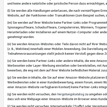
und keine andere natürliche oder juristische Person dazu ermächtigen, a
(l) Sie werden alle Handlungen unterlassen, die nach vernünftigem Erme
Website, auf der Funktionen oder Transaktionen (zum Beispiel suchen, s
(m) Sie werden auf Ihrer Website keine Partner-Links oder Programmin
Spionagesoftware, Schadsoftware, Computerviren, Würmern, Trojaner
Herunterladen oder Installieren auf einem Nutzer-Computer oder ande
genehmigt wurden.
(n) Sie werden Amazon-Websites oder Teile davon nicht auf Ihrer Websi
(z. B., WebView) innerhalb einer Mobilen Anwendung. Die Darstellung ein
Teilnahmevoraussetzungen stellt jedoch keinen Verstoß gegen diese Zif
(o) Sie werden keine Partner-Links oder andere Inhalte, die eine Am
Werbeseiten oder Layer-Werbung einstellen oder bereitstellen, mit Au
bewerben, die eng mit dem auf Ihrer Website befindlichen Material z
(p) Sie werden in Inhalte, die Sie auf einer Amazon-Website platzier
Werbediensten oder in einer Kundenbewertung, einem Forum, einem Wun
einer Amazon-Website verfügbaren Kontext) keine Partner-Links integr
(q) Sie werden nicht versuchen, den
Vergütungskatalog
zu umgehen oder
dass sich eine Webpage einer Amazon-Website im Browser eines Kunden 
(r) Sie werden nicht versuchen, Internetverkehr (Traffic) oder Vergü