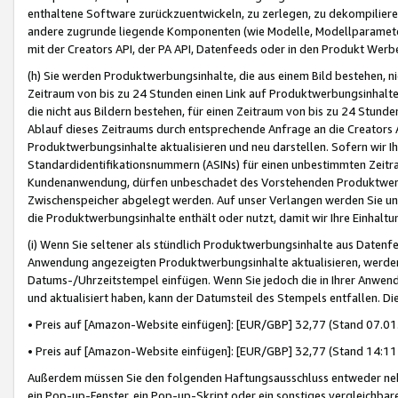
enthaltene Software zurückzuentwickeln, zu zerlegen, zu dekompilier
andere zugrunde liegende Komponenten (wie Modelle, Modellparameter
mit der Creators API, der PA API, Datenfeeds oder in den Produkt Werb
(h) Sie werden Produktwerbungsinhalte, die aus einem Bild bestehen, ni
Zeitraum von bis zu 24 Stunden einen Link auf Produktwerbungsinhalte
die nicht aus Bildern bestehen, für einen Zeitraum von bis zu 24 Stund
Ablauf dieses Zeitraums durch entsprechende Anfrage an die Creators 
Produktwerbungsinhalte aktualisieren und neu darstellen. Sofern wir Ih
Standardidentifikationsnummern (ASINs) für einen unbestimmten Zeitra
Kundenanwendung, dürfen unbeschadet des Vorstehenden Produktwerbu
Zwischenspeicher abgelegt werden. Auf unser Verlangen werden Sie un
die Produktwerbungsinhalte enthält oder nutzt, damit wir Ihre Einhalt
(i) Wenn Sie seltener als stündlich Produktwerbungsinhalte aus Datenfe
Anwendung angezeigten Produktwerbungsinhalte aktualisieren, werden 
Datums-/Uhrzeitstempel einfügen. Wenn Sie jedoch die in Ihrer Anwe
und aktualisiert haben, kann der Datumsteil des Stempels entfallen. Dies
• Preis auf [Amazon-Website einfügen]: [EUR/GBP] 32,77 (Stand 07.01.
• Preis auf [Amazon-Website einfügen]: [EUR/GBP] 32,77 (Stand 14:11 
Außerdem müssen Sie den folgenden Haftungsausschluss entweder neb
ein Pop-up-Fenster, ein Pop-up-Skript oder ein sonstiges vergleichba