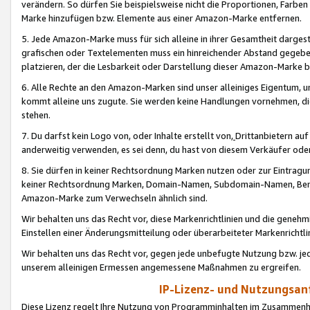
verändern. So dürfen Sie beispielsweise nicht die Proportionen, Farb
Marke hinzufügen bzw. Elemente aus einer Amazon-Marke entfernen.
5. Jede Amazon-Marke muss für sich alleine in ihrer Gesamtheit darge
grafischen oder Textelementen muss ein hinreichender Abstand gegebe
platzieren, der die Lesbarkeit oder Darstellung dieser Amazon-Marke b
6. Alle Rechte an den Amazon-Marken sind unser alleiniges Eigentum, 
kommt alleine uns zugute. Sie werden keine Handlungen vornehmen, 
stehen.
7. Du darfst kein Logo von, oder Inhalte erstellt von,
Drittanbietern au
anderweitig verwenden, es sei denn, du hast von diesem Verkäufer oder
8. Sie dürfen in keiner Rechtsordnung Marken nutzen oder zur Eintragu
keiner Rechtsordnung Marken, Domain-Namen, Subdomain-Namen, Benu
Amazon-Marke zum Verwechseln ähnlich sind.
Wir behalten uns das Recht vor, diese Markenrichtlinien und die gene
Einstellen einer Änderungsmitteilung oder überarbeiteter Markenricht
Wir behalten uns das Recht vor, gegen jede unbefugte Nutzung bzw. jede 
unserem alleinigen Ermessen angemessene Maßnahmen zu ergreifen.
IP-Lizenz- und Nutzungsan
Diese Lizenz regelt Ihre Nutzung von Programminhalten im Zusammen