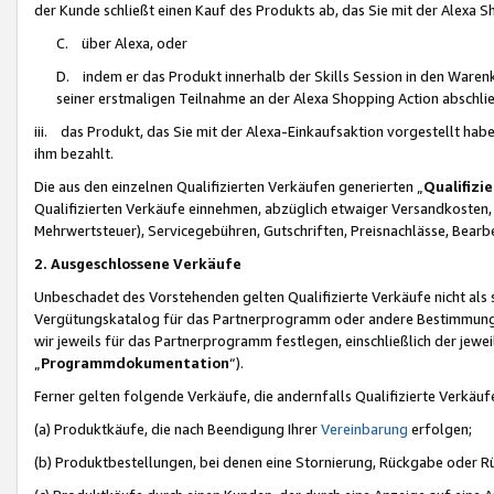
der Kunde schließt einen Kauf des Produkts ab, das Sie mit der Alexa 
C. über Alexa, oder
D. indem er das Produkt innerhalb der Skills Session in den Waren
seiner erstmaligen Teilnahme an der Alexa Shopping Action abschlie
iii. das Produkt, das Sie mit der Alexa-Einkaufsaktion vorgestellt ha
ihm bezahlt.
Die aus den einzelnen Qualifizierten Verkäufen generierten „
Qualifizi
Qualifizierten Verkäufe einnehmen, abzüglich etwaiger Versandkosten
Mehrwertsteuer), Servicegebühren, Gutschriften, Preisnachlässe, Bear
2. Ausgeschlossene Verkäufe
Unbeschadet des Vorstehenden gelten Qualifizierte Verkäufe nicht als
Vergütungskatalog für das Partnerprogramm oder andere Bestimmungen,
wir jeweils für das Partnerprogramm festlegen, einschließlich der jewe
„
Programmdokumentation
“).
Ferner gelten folgende Verkäufe, die andernfalls Qualifizierte Verkä
(a) Produktkäufe, die nach Beendigung Ihrer
Vereinbarung
erfolgen;
(b) Produktbestellungen, bei denen eine Stornierung, Rückgabe oder R