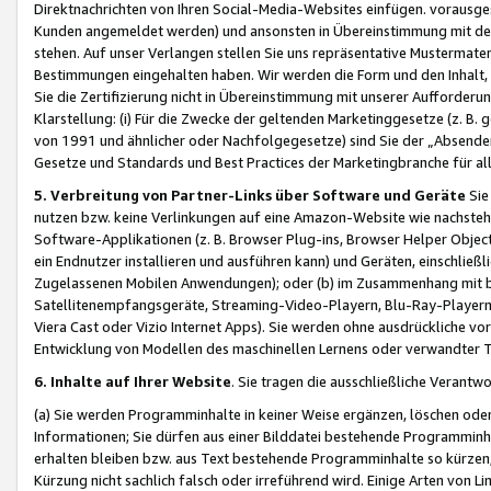
Direktnachrichten von Ihren Social-Media-Websites einfügen. vorausg
Kunden angemeldet werden) und ansonsten in Übereinstimmung mit der
stehen. Auf unser Verlangen stellen Sie uns repräsentative Mustermater
Bestimmungen eingehalten haben. Wir werden die Form und den Inhalt, di
Sie die Zertifizierung nicht in Übereinstimmung mit unserer Aufforderu
Klarstellung: (i) Für die Zwecke der geltenden Marketinggesetze (z. 
von 1991 und ähnlicher oder Nachfolgegesetze) sind Sie der „Absender“ j
Gesetze und Standards und Best Practices der Marketingbranche für 
5. Verbreitung von Partner-Links über Software und Geräte
Sie
nutzen bzw. keine Verlinkungen auf eine Amazon-Website wie nachsteh
Software-Applikationen (z. B. Browser Plug-ins, Browser Helper Objec
ein Endnutzer installieren und ausführen kann) und Geräten, einschlie
Zugelassenen Mobilen Anwendungen); oder (b) im Zusammenhang mit bzw.
Satellitenempfangsgeräte, Streaming-Video-Playern, Blu-Ray-Playern 
Viera Cast oder Vizio Internet Apps). Sie werden ohne ausdrückliche v
Entwicklung von Modellen des maschinellen Lernens oder verwandter 
6. Inhalte auf Ihrer Website
. Sie tragen die ausschließliche Verantwo
(a) Sie werden Programminhalte in keiner Weise ergänzen, löschen oder
Informationen; Sie dürfen aus einer Bilddatei bestehende Programminhal
erhalten bleiben bzw. aus Text bestehende Programminhalte so kürzen, 
Kürzung nicht sachlich falsch oder irreführend wird. Einige Arten von L