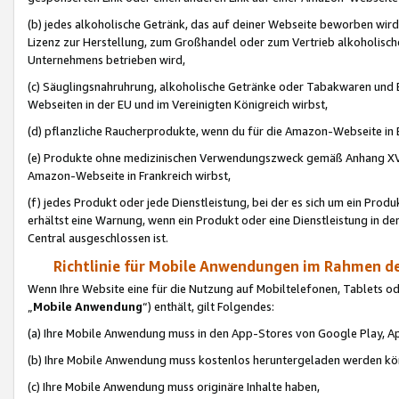
(b) jedes alkoholische Getränk, das auf deiner Webseite beworben wird
Lizenz zur Herstellung, zum Großhandel oder zum Vertrieb alkoholisch
Unternehmens betrieben wird,
(c) Säuglingsnahruhrung, alkoholische Getränke oder Tabakwaren und E
Webseiten in der EU und im Vereinigten Königreich wirbst,
(d) pflanzliche Raucherprodukte, wenn du für die Amazon-Webseite in B
(e) Produkte ohne medizinischen Verwendungszweck gemäß Anhang XVI 
Amazon-Webseite in Frankreich wirbst,
(f) jedes Produkt oder jede Dienstleistung, bei der es sich um ein Prod
erhältst eine Warnung, wenn ein Produkt oder eine Dienstleistung in de
Central ausgeschlossen ist.
Richtlinie für Mobile Anwendungen im Rahmen de
Wenn Ihre Website eine für die Nutzung auf Mobiltelefonen, Tablets 
„
Mobile Anwendung
“) enthält, gilt Folgendes:
(a) Ihre Mobile Anwendung muss in den App-Stores von Google Play, A
(b) Ihre Mobile Anwendung muss kostenlos heruntergeladen werden könn
(c) Ihre Mobile Anwendung muss originäre Inhalte haben,