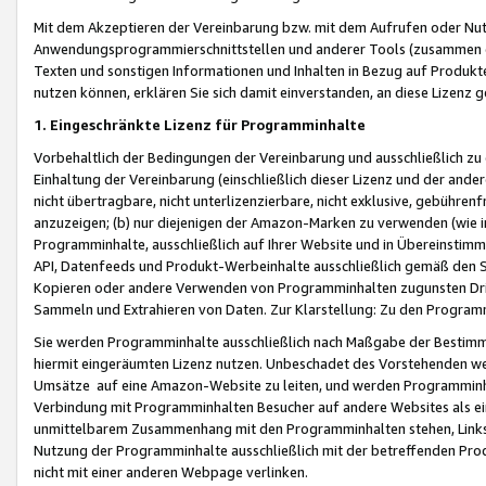
Mit dem Akzeptieren der Vereinbarung bzw. mit dem Aufrufen oder Nutz
Anwendungsprogrammierschnittstellen und anderer Tools (zusammen die
Texten und sonstigen Informationen und Inhalten in Bezug auf Produkte
nutzen können, erklären Sie sich damit einverstanden, an diese Lizenz 
1. Eingeschränkte Lizenz für Programminhalte
Vorbehaltlich der Bedingungen der Vereinbarung und ausschließlich z
Einhaltung der Vereinbarung (einschließlich dieser Lizenz und der ande
nicht übertragbare, nicht unterlizenzierbare, nicht exklusive, gebühren
anzuzeigen; (b) nur diejenigen der Amazon-Marken zu verwenden (wie in 
Programminhalte, ausschließlich auf Ihrer Website und in Übereinstimmu
API, Datenfeeds und Produkt-Werbeinhalte ausschließlich gemäß den Spe
Kopieren oder andere Verwenden von Programminhalten zugunsten Dri
Sammeln und Extrahieren von Daten. Zur Klarstellung: Zu den Program
Sie werden Programminhalte ausschließlich nach Maßgabe der Besti
hiermit eingeräumten Lizenz nutzen. Unbeschadet des Vorstehenden we
Umsätze auf eine Amazon-Website zu leiten, und werden Programminhal
Verbindung mit Programminhalten Besucher auf andere Websites als ein
unmittelbarem Zusammenhang mit den Programminhalten stehen, Links z
Nutzung der Programminhalte ausschließlich mit der betreffenden Pr
nicht mit einer anderen Webpage verlinken.