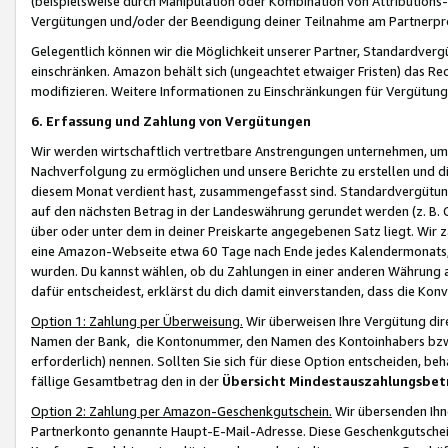
(beispielsweise durch Manipulation oder Kombination von Attributions-
Vergütungen und/oder der Beendigung deiner Teilnahme am Partnerp
Gelegentlich können wir die Möglichkeit unserer Partner, Standardv
einschränken. Amazon behält sich (ungeachtet etwaiger Fristen) das Re
modifizieren. Weitere Informationen zu Einschränkungen für Vergütung
6. Erfassung und Zahlung von Vergütungen
Wir werden wirtschaftlich vertretbare Anstrengungen unternehmen, um 
Nachverfolgung zu ermöglichen und unsere Berichte zu erstellen und di
diesem Monat verdient hast, zusammengefasst sind. Standardvergütung
auf den nächsten Betrag in der Landeswährung gerundet werden (z. B. C
über oder unter dem in deiner Preiskarte angegebenen Satz liegt. Wir
eine Amazon-Webseite etwa 60 Tage nach Ende jedes Kalendermonats, i
wurden. Du kannst wählen, ob du Zahlungen in einer anderen Währung
dafür entscheidest, erklärst du dich damit einverstanden, dass die K
Option 1: Zahlung per Überweisung.
Wir überweisen Ihre Vergütung dir
Namen der Bank, die Kontonummer, den Namen des Kontoinhabers bzw. a
erforderlich) nennen. Sollten Sie sich für diese Option entscheiden, be
fällige Gesamtbetrag den in der
Übersicht Mindestauszahlungsbet
Option 2: Zahlung per Amazon-Geschenkgutschein.
Wir übersenden Ihne
Partnerkonto genannte Haupt-E-Mail-Adresse. Diese Geschenkgutschei