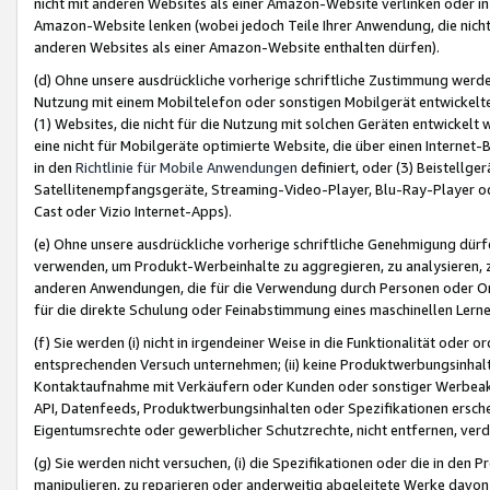
nicht mit anderen Websites als einer Amazon-Website verlinken oder i
Amazon-Website lenken (wobei jedoch Teile Ihrer Anwendung, die nich
anderen Websites als einer Amazon-Website enthalten dürfen).
(d) Ohne unsere ausdrückliche vorherige schriftliche Zustimmung werd
Nutzung mit einem Mobiltelefon oder sonstigen Mobilgerät entwickelt
(1) Websites, die nicht für die Nutzung mit solchen Geräten entwickelt
eine nicht für Mobilgeräte optimierte Website, die über einen Interne
in den
Richtlinie für Mobile Anwendungen
definiert, oder (3) Beistellge
Satellitenempfangsgeräte, Streaming-Video-Player, Blu-Ray-Player ode
Cast oder Vizio Internet-Apps).
(e) Ohne unsere ausdrückliche vorherige schriftliche Genehmigung dürfe
verwenden, um Produkt-Werbeinhalte zu aggregieren, zu analysieren, 
anderen Anwendungen, die für die Verwendung durch Personen oder Or
für die direkte Schulung oder Feinabstimmung eines maschinellen Lern
(f) Sie werden (i) nicht in irgendeiner Weise in die Funktionalität ode
entsprechenden Versuch unternehmen; (ii) keine Produktwerbungsinha
Kontaktaufnahme mit Verkäufern oder Kunden oder sonstiger Werbeaktiv
API, Datenfeeds, Produktwerbungsinhalten oder Spezifikationen erschei
Eigentumsrechte oder gewerblicher Schutzrechte, nicht entfernen, verd
(g) Sie werden nicht versuchen, (i) die Spezifikationen oder die in de
manipulieren, zu reparieren oder anderweitig abgeleitete Werke davon z