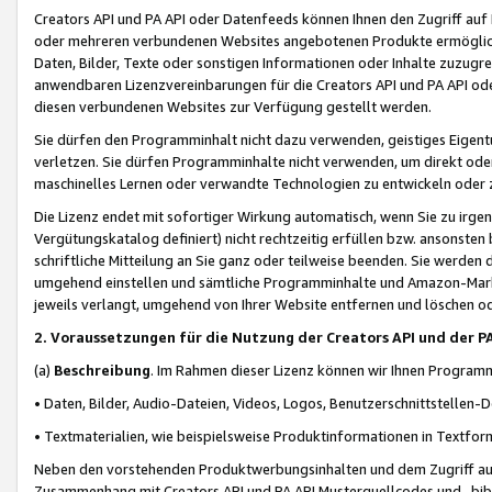
Creators API und PA API oder Datenfeeds können Ihnen den Zugriff auf D
oder mehreren verbundenen Websites angebotenen Produkte ermögliche
Daten, Bilder, Texte oder sonstigen Informationen oder Inhalte zuzugre
anwendbaren Lizenzvereinbarungen für die Creators API und PA API od
diesen verbundenen Websites zur Verfügung gestellt werden.
Sie dürfen den Programminhalt nicht dazu verwenden, geistiges Eigent
verletzen. Sie dürfen Programminhalte nicht verwenden, um direkt ode
maschinelles Lernen oder verwandte Technologien zu entwickeln oder zu
Die Lizenz endet mit sofortiger Wirkung automatisch, wenn Sie zu irg
Vergütungskatalog definiert) nicht rechtzeitig erfüllen bzw. ansonsten
schriftliche Mitteilung an Sie ganz oder teilweise beenden. Sie werden
umgehend einstellen und sämtliche Programminhalte und Amazon-Marke
jeweils verlangt, umgehend von Ihrer Website entfernen und löschen od
2. Voraussetzungen für die Nutzung der Creators API und der P
(a)
Beschreibung
. Im Rahmen dieser Lizenz können wir Ihnen Programmi
• Daten, Bilder, Audio-Dateien, Videos, Logos, Benutzerschnittstellen-
• Textmaterialien, wie beispielsweise Produktinformationen in Textfor
Neben den vorstehenden Produktwerbungsinhalten und dem Zugriff auf 
Zusammenhang mit Creators API und PA API Musterquellcodes und -bibli