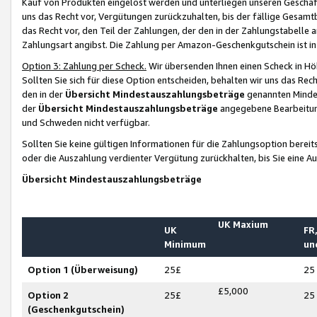
Kauf von Produkten eingelöst werden und unterliegen unseren Geschäf
uns das Recht vor, Vergütungen zurückzuhalten, bis der fällige Gesamt
das Recht vor, den Teil der Zahlungen, der den in der Zahlungstabelle 
Zahlungsart angibst. Die Zahlung per Amazon-Geschenkgutschein ist in
Option 3: Zahlung per Scheck.
Wir übersenden Ihnen einen Scheck in Höh
Sollten Sie sich für diese Option entscheiden, behalten wir uns das Rec
den in der
Übersicht Mindestauszahlungsbeträge
genannten Mindest
der
Übersicht Mindestauszahlungsbeträge
angegebene Bearbeitung
und Schweden nicht verfügbar.
Sollten Sie keine gültigen Informationen für die Zahlungsoption bereit
oder die Auszahlung verdienter Vergütung zurückhalten, bis Sie eine A
Übersicht Mindestauszahlungsbeträge
UK Maxium
UK
FR,
Minimum
un
Option 1 (Überweisung)
25£
25
£5,000
Option 2
25£
25
(Geschenkgutschein)