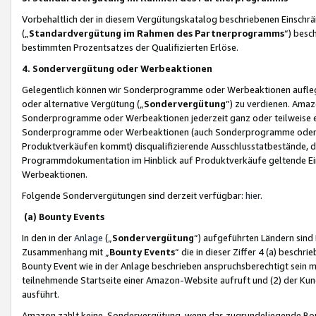
Vorbehaltlich der in diesem Vergütungskatalog beschriebenen Einschr
(„
Standardvergütung im Rahmen des Partnerprogramms
“) besc
bestimmten Prozentsatzes der Qualifizierten Erlöse.
4. Sondervergütung oder Werbeaktionen
Gelegentlich können wir Sonderprogramme oder Werbeaktionen auflegen,
oder alternative Vergütung („
Sondervergütung
”) zu verdienen. Amazo
Sonderprogramme oder Werbeaktionen jederzeit ganz oder teilweise einz
Sonderprogramme oder Werbeaktionen (auch Sonderprogramme oder We
Produktverkäufen kommt) disqualifizierende Ausschlusstatbestände, di
Programmdokumentation im Hinblick auf Produktverkäufe geltende E
Werbeaktionen.
Folgende Sondervergütungen sind derzeit verfügbar:
hier
.
(a) Bounty Events
In den in der
Anlage
(„
Sondervergütung
“) aufgeführten Ländern sind
Zusammenhang mit „
Bounty Events
“ die in dieser Ziffer 4 (a) besch
Bounty Event wie in der Anlage beschrieben anspruchsberechtigt sein mu
teilnehmende Startseite einer Amazon-Website aufruft und (2) der Kun
ausführt.
Amazon zahlt keine Sondervergütung, wenn das zugrundeliegende Boun