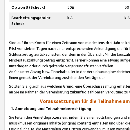
Option 3 (Scheck)
50£
50
Bearbeitungsgebühr
k.A.
k.A
Scheck
Sind auf Ihrem Konto für einen Zeitraum von mindestens drei Jahren kein
Frist von sieben Tagen nach einer entsprechenden Ankündigung die für
Schlussbetrag zurückzuhalten, der dem in der Übersicht Mindestausz
Mindestauszahlungsbetrag entspricht. Ferner können eine etwaig aufg
unterliegen oder durch geltende Verjährungsfristen verfallen.
An Sie unter Abzug bzw. Einbehalt aller in der Vereinbarung beschrieb
Ihnen gemäß der Vereinbarung zustehenden Beträge dar.
Sollten Sie, gleich aus welchem Grund, eine Überschusszahlung erhalte
an Sie im Rahmen der Vereinbarung zukünftig zahlbaren Vergütung zu 
Voraussetzungen für die Teilnahme a
1. Anmeldung und Teilnahmeberechtigung
Sie leiten den Anmeldeprozess ein, indem Sie einen vollständigen und 
muss/müssen originäre Inhalte (original content) enthalten und über d
Originalinhalte, die Materialien von Dritten verwenden, müssen wese