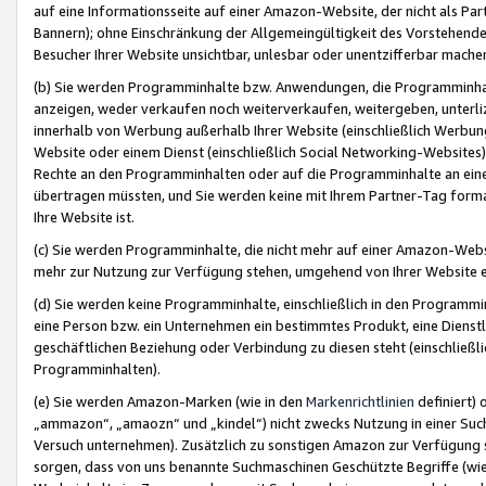
auf eine Informationsseite auf einer Amazon-Website, der nicht als Part
Bannern); ohne Einschränkung der Allgemeingültigkeit des Vorstehende
Besucher Ihrer Website unsichtbar, unlesbar oder unentzifferbar mache
(b) Sie werden Programminhalte bzw. Anwendungen, die Programminhalt
anzeigen, weder verkaufen noch weiterverkaufen, weitergeben, unterli
innerhalb von Werbung außerhalb Ihrer Website (einschließlich Werbun
Website oder einem Dienst (einschließlich Social Networking-Website
Rechte an den Programminhalten oder auf die Programminhalte an eine a
übertragen müssten, und Sie werden keine mit Ihrem Partner-Tag formati
Ihre Website ist.
(c) Sie werden Programminhalte, die nicht mehr auf einer Amazon-Websit
mehr zur Nutzung zur Verfügung stehen, umgehend von Ihrer Website e
(d) Sie werden keine Programminhalte, einschließlich in den Programmin
eine Person bzw. ein Unternehmen ein bestimmtes Produkt, eine Dienstle
geschäftlichen Beziehung oder Verbindung zu diesen steht (einschließli
Programminhalten).
(e) Sie werden Amazon-Marken (wie in den
Markenrichtlinien
definiert) 
„ammazon“, „amaozn“ und „kindel“) nicht zwecks Nutzung in einer Suc
Versuch unternehmen). Zusätzlich zu sonstigen Amazon zur Verfügung 
sorgen, dass von uns benannte Suchmaschinen Geschützte Begriffe (wie 