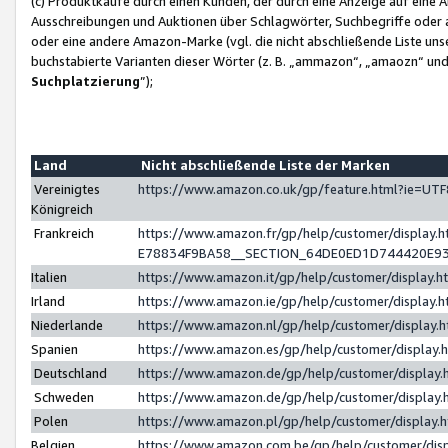
(c) Produktkäufe durch einen Kunden, der durch eine Anzeige auf eine 
Ausschreibungen und Auktionen über Schlagwörter, Suchbegriffe oder 
oder eine andere Amazon-Marke (vgl. die nicht abschließende Liste un
buchstabierte Varianten dieser Wörter (z. B. „ammazon“, „amaozn“ und „
Suchplatzierung
”);
Land
Nicht abschließende Liste der Marken
Vereinigtes
https://www.amazon.co.uk/gp/feature.html?ie=U
Königreich
Frankreich
https://www.amazon.fr/gp/help/customer/displa
E78834F9BA58__SECTION_64DE0ED1D744420E9
Italien
https://www.amazon.it/gp/help/customer/display
Irland
https://www.amazon.ie/gp/help/customer/displa
Niederlande
https://www.amazon.nl/gp/help/customer/display
Spanien
https://www.amazon.es/gp/help/customer/display
Deutschland
https://www.amazon.de/gp/help/customer/displa
Schweden
https://www.amazon.de/gp/help/customer/displa
Polen
https://www.amazon.pl/gp/help/customer/display
Belgien
https://www.amazon.com.be/gp/help/customer/d