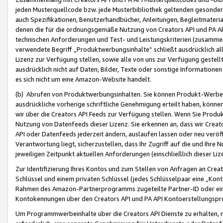
jeden Musterquellcode bzw. jede Musterbibliothek geltenden gesonder
auch Spezifikationen, Benutzerhandbücher, Anleitungen, Begleitmaterial
denen die für die ordnungsgemäße Nutzung von Creators API und PA A
technischen Anforderungen und Test- und Leistungskriterien (zusammen
verwendete Begriff „Produktwerbungsinhalte“ schließt ausdrücklich al
Lizenz zur Verfügung stellen, sowie alle von uns zur Verfügung gestel
ausdrücklich nicht auf Daten, Bilder, Texte oder sonstige Informatione
es sich nicht um eine Amazon-Website handelt.
(b) Abrufen von Produktwerbungsinhalten. Sie können Produkt-Werbein
ausdrückliche vorherige schriftliche Genehmigung erteilt haben, könn
wir über die Creators API Feeds zur Verfügung stellen. Wenn Sie Produk
Nutzung von Datenfeeds dieser Lizenz. Sie erkennen an, dass wir Creat
API oder Datenfeeds jederzeit ändern, auslaufen lassen oder neu veröffe
Verantwortung liegt, sicherzustellen, dass Ihr Zugriff auf die und Ihr
jeweiligen Zeitpunkt aktuellen Anforderungen (einschließlich dieser Liz
Zur Identifizierung Ihres Kontos und zum Stellen von Anfragen an Crea
Schlüssel und einem privaten Schlüssel (jedes Schlüsselpaar eine „Kon
Rahmen des Amazon-Partnerprogramms zugeteilte Partner-ID oder ein
Kontokennungen über den Creators API und PA API Kontoerstellungspro
Um Programmwerbeinhalte über die Creators API Dienste zu erhalten, m