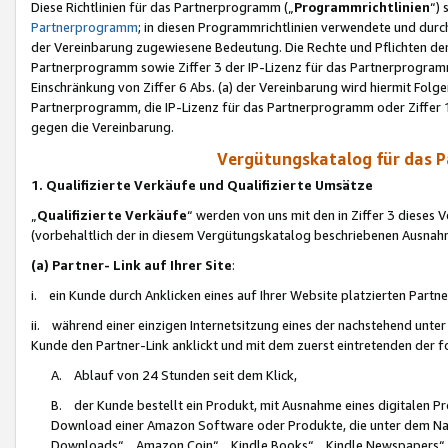
Diese Richtlinien für das Partnerprogramm („
Programmrichtlinien
“)
Partnerprogramm
; in diesen Programmrichtlinien verwendete und durch
der Vereinbarung zugewiesene Bedeutung. Die Rechte und Pflichten de
Partnerprogramm sowie Ziffer 3 der IP-Lizenz für das Partnerprogram
Einschränkung von Ziffer 6 Abs. (a) der Vereinbarung wird hiermit Fol
Partnerprogramm, die IP-Lizenz für das Partnerprogramm oder Ziffer 1
gegen die Vereinbarung.
Vergütungskatalog für das 
1. Qualifizierte Verkäufe und Qualifizierte Umsätze
„
Qualifizierte Verkäufe
“ werden von uns mit den in Ziffer 3 diese
(vorbehaltlich der in diesem Vergütungskatalog beschriebenen Ausnah
(a) Partner- Link auf Ihrer Site
:
i. ein Kunde durch Anklicken eines auf Ihrer Website platzierten Part
ii. während einer einzigen Internetsitzung eines der nachstehend unter (i)
Kunde den Partner-Link anklickt und mit dem zuerst eintretenden der f
A. Ablauf von 24 Stunden seit dem Klick,
B. der Kunde bestellt ein Produkt, mit Ausnahme eines digitalen P
Download einer Amazon Software oder Produkte, die unter dem N
Downloads“, „Amazon Coin“, „Kindle Books“, „Kindle Newspapers“, „