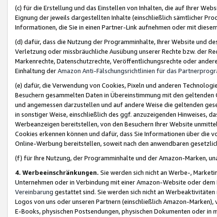
(c) für die Erstellung und das Einstellen von Inhalten, die auf Ihrer We
Eignung der jeweils dargestellten Inhalte (einschließlich sämtlicher 
Informationen, die Sie in einen Partner-Link aufnehmen oder mit diese
(d) dafür, dass die Nutzung der Programminhalte, Ihrer Website und des 
Verletzung oder missbräuchliche Ausübung unserer Rechte bzw. der Recht
Markenrechte, Datenschutzrechte, Veröffentlichungsrechte oder anderer
Einhaltung der
Amazon Anti-Fälschungsrichtlinien für das Partnerpro
(e) dafür, die Verwendung von Cookies, Pixeln und anderen Technologien
Besuchern gesammelten Daten in Übereinstimmung mit den geltenden Ge
und angemessen darzustellen und auf andere Weise die geltenden geset
in sonstiger Weise, einschließlich des ggf. anzuzeigenden Hinweises, d
Werbeanzeigen bereitstellen, von den Besuchern Ihrer Website unmitte
Cookies erkennen können und dafür, dass Sie Informationen über die v
Online-Werbung bereitstellen, soweit nach den anwendbaren gesetzlic
(f) für Ihre Nutzung, der Programminhalte und der Amazon-Marken, u
4. Werbeeinschränkungen.
Sie werden sich nicht an Werbe-, Market
Unternehmen oder in Verbindung mit einer Amazon-Website oder dem Pa
Vereinbarung
gestattet sind. Sie werden sich nicht an Werbeaktivitäten
Logos von uns oder unseren Partnern (einschließlich Amazon-Marken), 
E-Books, physischen Postsendungen, physischen Dokumenten oder in 