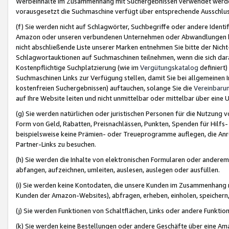
Werbeinhalte im Zusammenhang mit Suchergebnissen verwendet werden,
vorausgesetzt die Suchmaschine verfügt über entsprechende Ausschlu
(f) Sie werden nicht auf Schlagwörter, Suchbegriffe oder andere Ident
Amazon oder unseren verbundenen Unternehmen oder Abwandlungen bzw
nicht abschließende Liste unserer Marken entnehmen Sie bitte der Nich
Schlagwortauktionen auf Suchmaschinen teilnehmen, wenn die sich da
Kostenpflichtige Suchplatzierung (wie im
Vergütungskatalog
definiert
Suchmaschinen Links zur Verfügung stellen, damit Sie bei allgemeinen I
kostenfreien Suchergebnissen) auftauchen, solange Sie die
Vereinbaru
auf Ihre Website leiten und nicht unmittelbar oder mittelbar über eine
(g) Sie werden natürlichen oder juristischen Personen für die Nutzung 
Form von Geld, Rabatten, Preisnachlässen, Punkten, Spenden für Hilfs
beispielsweise keine Prämien- oder Treueprogramme auflegen, die Anrei
Partner-Links zu besuchen.
(h) Sie werden die Inhalte von elektronischen Formularen oder anderem M
abfangen, aufzeichnen, umleiten, auslesen, auslegen oder ausfüllen.
(i) Sie werden keine Kontodaten, die unsere Kunden im Zusammenhang 
Kunden der Amazon-Websites), abfragen, erheben, einholen, speichern,
(j) Sie werden Funktionen von Schaltflächen, Links oder andere Funkti
(k) Sie werden keine Bestellungen oder andere Geschäfte über eine Ama