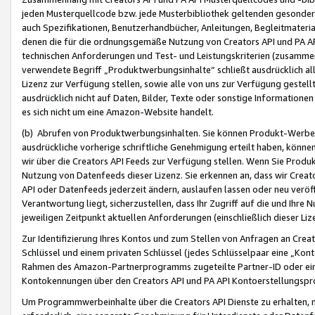
jeden Musterquellcode bzw. jede Musterbibliothek geltenden gesonder
auch Spezifikationen, Benutzerhandbücher, Anleitungen, Begleitmaterial
denen die für die ordnungsgemäße Nutzung von Creators API und PA A
technischen Anforderungen und Test- und Leistungskriterien (zusammen
verwendete Begriff „Produktwerbungsinhalte“ schließt ausdrücklich al
Lizenz zur Verfügung stellen, sowie alle von uns zur Verfügung gestel
ausdrücklich nicht auf Daten, Bilder, Texte oder sonstige Informatione
es sich nicht um eine Amazon-Website handelt.
(b) Abrufen von Produktwerbungsinhalten. Sie können Produkt-Werbein
ausdrückliche vorherige schriftliche Genehmigung erteilt haben, könn
wir über die Creators API Feeds zur Verfügung stellen. Wenn Sie Produk
Nutzung von Datenfeeds dieser Lizenz. Sie erkennen an, dass wir Creat
API oder Datenfeeds jederzeit ändern, auslaufen lassen oder neu veröffe
Verantwortung liegt, sicherzustellen, dass Ihr Zugriff auf die und Ihr
jeweiligen Zeitpunkt aktuellen Anforderungen (einschließlich dieser Liz
Zur Identifizierung Ihres Kontos und zum Stellen von Anfragen an Crea
Schlüssel und einem privaten Schlüssel (jedes Schlüsselpaar eine „Kon
Rahmen des Amazon-Partnerprogramms zugeteilte Partner-ID oder ein
Kontokennungen über den Creators API und PA API Kontoerstellungspro
Um Programmwerbeinhalte über die Creators API Dienste zu erhalten, m