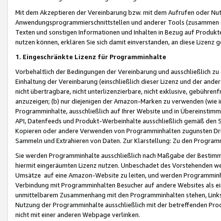
Mit dem Akzeptieren der Vereinbarung bzw. mit dem Aufrufen oder Nutz
Anwendungsprogrammierschnittstellen und anderer Tools (zusammen die
Texten und sonstigen Informationen und Inhalten in Bezug auf Produkte
nutzen können, erklären Sie sich damit einverstanden, an diese Lizenz 
1. Eingeschränkte Lizenz für Programminhalte
Vorbehaltlich der Bedingungen der Vereinbarung und ausschließlich z
Einhaltung der Vereinbarung (einschließlich dieser Lizenz und der ande
nicht übertragbare, nicht unterlizenzierbare, nicht exklusive, gebühren
anzuzeigen; (b) nur diejenigen der Amazon-Marken zu verwenden (wie in 
Programminhalte, ausschließlich auf Ihrer Website und in Übereinstimmu
API, Datenfeeds und Produkt-Werbeinhalte ausschließlich gemäß den Spe
Kopieren oder andere Verwenden von Programminhalten zugunsten Dri
Sammeln und Extrahieren von Daten. Zur Klarstellung: Zu den Program
Sie werden Programminhalte ausschließlich nach Maßgabe der Besti
hiermit eingeräumten Lizenz nutzen. Unbeschadet des Vorstehenden we
Umsätze auf eine Amazon-Website zu leiten, und werden Programminhal
Verbindung mit Programminhalten Besucher auf andere Websites als ein
unmittelbarem Zusammenhang mit den Programminhalten stehen, Links z
Nutzung der Programminhalte ausschließlich mit der betreffenden Pr
nicht mit einer anderen Webpage verlinken.