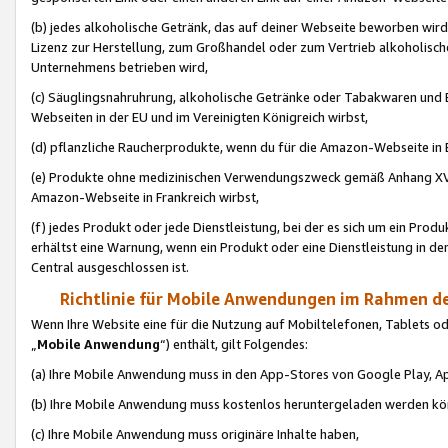
(b) jedes alkoholische Getränk, das auf deiner Webseite beworben wird
Lizenz zur Herstellung, zum Großhandel oder zum Vertrieb alkoholisch
Unternehmens betrieben wird,
(c) Säuglingsnahruhrung, alkoholische Getränke oder Tabakwaren und E
Webseiten in der EU und im Vereinigten Königreich wirbst,
(d) pflanzliche Raucherprodukte, wenn du für die Amazon-Webseite in B
(e) Produkte ohne medizinischen Verwendungszweck gemäß Anhang XVI 
Amazon-Webseite in Frankreich wirbst,
(f) jedes Produkt oder jede Dienstleistung, bei der es sich um ein Prod
erhältst eine Warnung, wenn ein Produkt oder eine Dienstleistung in de
Central ausgeschlossen ist.
Richtlinie für Mobile Anwendungen im Rahmen de
Wenn Ihre Website eine für die Nutzung auf Mobiltelefonen, Tablets 
„
Mobile Anwendung
“) enthält, gilt Folgendes:
(a) Ihre Mobile Anwendung muss in den App-Stores von Google Play, A
(b) Ihre Mobile Anwendung muss kostenlos heruntergeladen werden könn
(c) Ihre Mobile Anwendung muss originäre Inhalte haben,