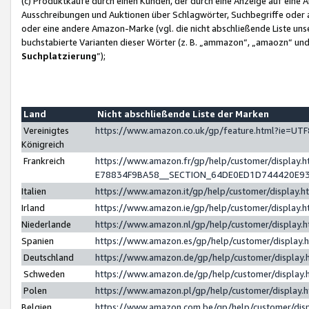
(c) Produktkäufe durch einen Kunden, der durch eine Anzeige auf eine 
Ausschreibungen und Auktionen über Schlagwörter, Suchbegriffe oder 
oder eine andere Amazon-Marke (vgl. die nicht abschließende Liste un
buchstabierte Varianten dieser Wörter (z. B. „ammazon“, „amaozn“ und „
Suchplatzierung
”);
Land
Nicht abschließende Liste der Marken
Vereinigtes
https://www.amazon.co.uk/gp/feature.html?ie=U
Königreich
Frankreich
https://www.amazon.fr/gp/help/customer/displa
E78834F9BA58__SECTION_64DE0ED1D744420E9
Italien
https://www.amazon.it/gp/help/customer/display
Irland
https://www.amazon.ie/gp/help/customer/displa
Niederlande
https://www.amazon.nl/gp/help/customer/display
Spanien
https://www.amazon.es/gp/help/customer/display
Deutschland
https://www.amazon.de/gp/help/customer/displa
Schweden
https://www.amazon.de/gp/help/customer/displa
Polen
https://www.amazon.pl/gp/help/customer/display
Belgien
https://www.amazon.com.be/gp/help/customer/d