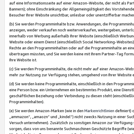
auf eine Informationsseite auf einer Amazon-Website, der nicht als Part
Bannern); ohne Einschränkung der Allgemeingültigkeit des Vorstehende
Besucher Ihrer Website unsichtbar, unlesbar oder unentzifferbar mache
(b) Sie werden Programminhalte bzw. Anwendungen, die Programminhalt
anzeigen, weder verkaufen noch weiterverkaufen, weitergeben, unterli
innerhalb von Werbung außerhalb Ihrer Website (einschließlich Werbun
Website oder einem Dienst (einschließlich Social Networking-Website
Rechte an den Programminhalten oder auf die Programminhalte an eine a
übertragen müssten, und Sie werden keine mit Ihrem Partner-Tag formati
Ihre Website ist.
(c) Sie werden Programminhalte, die nicht mehr auf einer Amazon-Websit
mehr zur Nutzung zur Verfügung stehen, umgehend von Ihrer Website e
(d) Sie werden keine Programminhalte, einschließlich in den Programmin
eine Person bzw. ein Unternehmen ein bestimmtes Produkt, eine Dienstle
geschäftlichen Beziehung oder Verbindung zu diesen steht (einschließli
Programminhalten).
(e) Sie werden Amazon-Marken (wie in den
Markenrichtlinien
definiert) 
„ammazon“, „amaozn“ und „kindel“) nicht zwecks Nutzung in einer Suc
Versuch unternehmen). Zusätzlich zu sonstigen Amazon zur Verfügung 
sorgen, dass von uns benannte Suchmaschinen Geschützte Begriffe (wie 