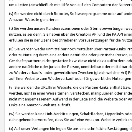
umzuleiten (einschließlich mit Hilfe von auf den Computern der Nutzer i
(s) Sie werden nicht durch Roboter, Softwareprogramme oder auf andere
Amazon-Website generieren.
(t) Sie werden unsere Kundenrezensionen oder Sternebewertungen wed
nutzen, es sei denn, Sie haben über die Creators API und die PA API e
erfüllen die in der Lizenz beschriebenen Voraussetzungen für die Nutzu
(u) Sie werden weder unmittelbar noch mittelbar über Partner-Links P
oder zu Nutzung durch eine andere natürliche oder juristische Person,
Geschäftspartnern nicht gestatten bzw. diese nicht dazu auffordern od
andere natürliche oder juristische Person, unmittelbar oder mittelbar
zu Wiederverkaufs- oder gewerblichen Zwecken (gleich welcher Art) 
auf Ihrer Website zum Wiederverkauf oder für gewerbliche Nutzungen 
(v) Sie werden die URL Ihrer Website, die die Partner-Links enthält b
werden, nicht in einer Weise tarnen, verstecken, manipulieren oder and
nicht mit angemessenem Aufwand in der Lage sind, die Website oder A
Links eine Amazon-Website aufruft.
(w) Sie werden keine Link-Verkürzungen, Schaltflächen, Hyperlinks ode
dahingehend hervorrufen, dass Sie auf eine Amazon-Website verlinken
(x) Auf unser Verlangen hin legen Sie uns eine schriftliche Bestätigung