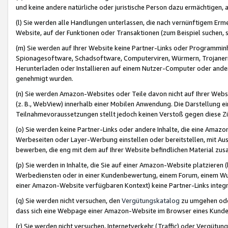
und keine andere natürliche oder juristische Person dazu ermächtigen, a
(l) Sie werden alle Handlungen unterlassen, die nach vernünftigem Erme
Website, auf der Funktionen oder Transaktionen (zum Beispiel suchen, s
(m) Sie werden auf Ihrer Website keine Partner-Links oder Programmin
Spionagesoftware, Schadsoftware, Computerviren, Würmern, Trojaner
Herunterladen oder Installieren auf einem Nutzer-Computer oder ande
genehmigt wurden.
(n) Sie werden Amazon-Websites oder Teile davon nicht auf Ihrer Websi
(z. B., WebView) innerhalb einer Mobilen Anwendung. Die Darstellung ein
Teilnahmevoraussetzungen stellt jedoch keinen Verstoß gegen diese Zif
(o) Sie werden keine Partner-Links oder andere Inhalte, die eine Am
Werbeseiten oder Layer-Werbung einstellen oder bereitstellen, mit Au
bewerben, die eng mit dem auf Ihrer Website befindlichen Material z
(p) Sie werden in Inhalte, die Sie auf einer Amazon-Website platzier
Werbediensten oder in einer Kundenbewertung, einem Forum, einem Wun
einer Amazon-Website verfügbaren Kontext) keine Partner-Links integr
(q) Sie werden nicht versuchen, den
Vergütungskatalog
zu umgehen oder
dass sich eine Webpage einer Amazon-Website im Browser eines Kunden 
(r) Sie werden nicht versuchen, Internetverkehr (Traffic) oder Vergü