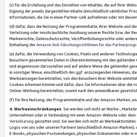
(c) für die Erstellung und das Einstellen von Inhalten, die auf Ihrer We
Eignung der jeweils dargestellten Inhalte (einschließlich sämtlicher 
Informationen, die Sie in einen Partner-Link aufnehmen oder mit diese
(d) dafür, dass die Nutzung der Programminhalte, Ihrer Website und des 
Verletzung oder missbräuchliche Ausübung unserer Rechte bzw. der Recht
Markenrechte, Datenschutzrechte, Veröffentlichungsrechte oder anderer
Einhaltung der
Amazon Anti-Fälschungsrichtlinien für das Partnerpro
(e) dafür, die Verwendung von Cookies, Pixeln und anderen Technologien
Besuchern gesammelten Daten in Übereinstimmung mit den geltenden Ge
und angemessen darzustellen und auf andere Weise die geltenden geset
in sonstiger Weise, einschließlich des ggf. anzuzeigenden Hinweises, d
Werbeanzeigen bereitstellen, von den Besuchern Ihrer Website unmitte
Cookies erkennen können und dafür, dass Sie Informationen über die v
Online-Werbung bereitstellen, soweit nach den anwendbaren gesetzlic
(f) für Ihre Nutzung, der Programminhalte und der Amazon-Marken, u
4. Werbeeinschränkungen.
Sie werden sich nicht an Werbe-, Market
Unternehmen oder in Verbindung mit einer Amazon-Website oder dem Pa
Vereinbarung
gestattet sind. Sie werden sich nicht an Werbeaktivitäten
Logos von uns oder unseren Partnern (einschließlich Amazon-Marken), 
E-Books, physischen Postsendungen, physischen Dokumenten oder in 