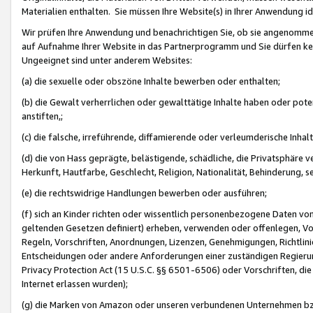
Materialien enthalten. Sie müssen Ihre Website(s) in Ihrer Anwendung ide
Wir prüfen Ihre Anwendung und benachrichtigen Sie, ob sie angenommen
auf Aufnahme Ihrer Website in das Partnerprogramm und Sie dürfen kei
Ungeeignet sind unter anderem Websites:
(a) die sexuelle oder obszöne Inhalte bewerben oder enthalten;
(b) die Gewalt verherrlichen oder gewalttätige Inhalte haben oder pot
anstiften,;
(c) die falsche, irreführende, diffamierende oder verleumderische Inha
(d) die von Hass geprägte, belästigende, schädliche, die Privatsphäre v
Herkunft, Hautfarbe, Geschlecht, Religion, Nationalität, Behinderung, 
(e) die rechtswidrige Handlungen bewerben oder ausführen;
(f) sich an Kinder richten oder wissentlich personenbezogene Daten vo
geltenden Gesetzen definiert) erheben, verwenden oder offenlegen, Vo
Regeln, Vorschriften, Anordnungen, Lizenzen, Genehmigungen, Richtlini
Entscheidungen oder andere Anforderungen einer zuständigen Regierung
Privacy Protection Act (15 U.S.C. §§ 6501-6506) oder Vorschriften, di
Internet erlassen wurden);
(g) die Marken von Amazon oder unseren verbundenen Unternehmen b