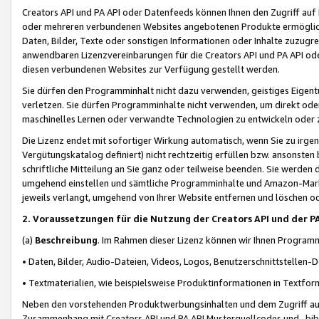
Creators API und PA API oder Datenfeeds können Ihnen den Zugriff auf D
oder mehreren verbundenen Websites angebotenen Produkte ermögliche
Daten, Bilder, Texte oder sonstigen Informationen oder Inhalte zuzugre
anwendbaren Lizenzvereinbarungen für die Creators API und PA API od
diesen verbundenen Websites zur Verfügung gestellt werden.
Sie dürfen den Programminhalt nicht dazu verwenden, geistiges Eigent
verletzen. Sie dürfen Programminhalte nicht verwenden, um direkt ode
maschinelles Lernen oder verwandte Technologien zu entwickeln oder zu
Die Lizenz endet mit sofortiger Wirkung automatisch, wenn Sie zu irg
Vergütungskatalog definiert) nicht rechtzeitig erfüllen bzw. ansonsten
schriftliche Mitteilung an Sie ganz oder teilweise beenden. Sie werden
umgehend einstellen und sämtliche Programminhalte und Amazon-Marke
jeweils verlangt, umgehend von Ihrer Website entfernen und löschen od
2. Voraussetzungen für die Nutzung der Creators API und der P
(a)
Beschreibung
. Im Rahmen dieser Lizenz können wir Ihnen Programmi
• Daten, Bilder, Audio-Dateien, Videos, Logos, Benutzerschnittstellen-
• Textmaterialien, wie beispielsweise Produktinformationen in Textfor
Neben den vorstehenden Produktwerbungsinhalten und dem Zugriff auf 
Zusammenhang mit Creators API und PA API Musterquellcodes und -bibli