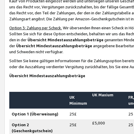
Kauf von Produkten eingelöst werden und unterliegen unseren Geschäf
uns das Recht vor, Vergütungen zurückzuhalten, bis der fällige Gesamt
das Recht vor, den Teil der Zahlungen, der den in der Zahlungstabelle 
Zahlungsart angibst. Die Zahlung per Amazon-Geschenkgutschein ist in
Option 3: Zahlung per Scheck.
Wir übersenden Ihnen einen Scheck in Höh
Sollten Sie sich für diese Option entscheiden, behalten wir uns das Rec
den in der
Übersicht Mindestauszahlungsbeträge
genannten Mindest
der
Übersicht Mindestauszahlungsbeträge
angegebene Bearbeitung
und Schweden nicht verfügbar.
Sollten Sie keine gültigen Informationen für die Zahlungsoption bereit
oder die Auszahlung verdienter Vergütung zurückhalten, bis Sie eine A
Übersicht Mindestauszahlungsbeträge
UK Maxium
UK
FR,
Minimum
un
Option 1 (Überweisung)
25£
25
£5,000
Option 2
25£
25
(Geschenkgutschein)