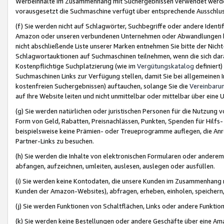
Werbeinhalte im Zusammenhang mit Suchergebnissen verwendet werden,
vorausgesetzt die Suchmaschine verfügt über entsprechende Ausschlu
(f) Sie werden nicht auf Schlagwörter, Suchbegriffe oder andere Ident
Amazon oder unseren verbundenen Unternehmen oder Abwandlungen bzw
nicht abschließende Liste unserer Marken entnehmen Sie bitte der Nich
Schlagwortauktionen auf Suchmaschinen teilnehmen, wenn die sich da
Kostenpflichtige Suchplatzierung (wie im
Vergütungskatalog
definiert
Suchmaschinen Links zur Verfügung stellen, damit Sie bei allgemeinen I
kostenfreien Suchergebnissen) auftauchen, solange Sie die
Vereinbaru
auf Ihre Website leiten und nicht unmittelbar oder mittelbar über eine
(g) Sie werden natürlichen oder juristischen Personen für die Nutzung 
Form von Geld, Rabatten, Preisnachlässen, Punkten, Spenden für Hilfs
beispielsweise keine Prämien- oder Treueprogramme auflegen, die Anrei
Partner-Links zu besuchen.
(h) Sie werden die Inhalte von elektronischen Formularen oder anderem M
abfangen, aufzeichnen, umleiten, auslesen, auslegen oder ausfüllen.
(i) Sie werden keine Kontodaten, die unsere Kunden im Zusammenhang 
Kunden der Amazon-Websites), abfragen, erheben, einholen, speichern,
(j) Sie werden Funktionen von Schaltflächen, Links oder andere Funkti
(k) Sie werden keine Bestellungen oder andere Geschäfte über eine Ama