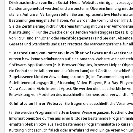
Direktnachrichten von Ihren Social-Media-Websites einfügen. vorausg
Kunden angemeldet werden) und ansonsten in Übereinstimmung mit der
stehen. Auf unser Verlangen stellen Sie uns repräsentative Mustermater
Bestimmungen eingehalten haben. Wir werden die Form und den Inhalt, di
Sie die Zertifizierung nicht in Übereinstimmung mit unserer Aufforderu
Klarstellung: (i) Für die Zwecke der geltenden Marketinggesetze (z. 
von 1991 und ähnlicher oder Nachfolgegesetze) sind Sie der „Absender“ j
Gesetze und Standards und Best Practices der Marketingbranche für 
5. Verbreitung von Partner-Links über Software und Geräte
Sie
nutzen bzw. keine Verlinkungen auf eine Amazon-Website wie nachsteh
Software-Applikationen (z. B. Browser Plug-ins, Browser Helper Objec
ein Endnutzer installieren und ausführen kann) und Geräten, einschlie
Zugelassenen Mobilen Anwendungen); oder (b) im Zusammenhang mit bzw.
Satellitenempfangsgeräte, Streaming-Video-Playern, Blu-Ray-Playern 
Viera Cast oder Vizio Internet Apps). Sie werden ohne ausdrückliche v
Entwicklung von Modellen des maschinellen Lernens oder verwandter 
6. Inhalte auf Ihrer Website
. Sie tragen die ausschließliche Verantwo
(a) Sie werden Programminhalte in keiner Weise ergänzen, löschen oder
Informationen; Sie dürfen aus einer Bilddatei bestehende Programminhal
erhalten bleiben bzw. aus Text bestehende Programminhalte so kürzen, 
Kürzung nicht sachlich falsch oder irreführend wird. Einige Arten von L