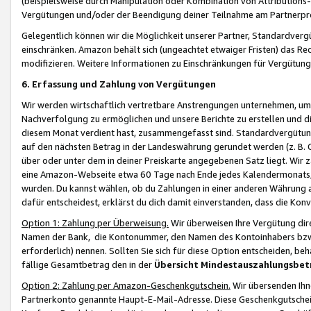
(beispielsweise durch Manipulation oder Kombination von Attributions-
Vergütungen und/oder der Beendigung deiner Teilnahme am Partnerp
Gelegentlich können wir die Möglichkeit unserer Partner, Standardv
einschränken. Amazon behält sich (ungeachtet etwaiger Fristen) das Re
modifizieren. Weitere Informationen zu Einschränkungen für Vergütung
6. Erfassung und Zahlung von Vergütungen
Wir werden wirtschaftlich vertretbare Anstrengungen unternehmen, um 
Nachverfolgung zu ermöglichen und unsere Berichte zu erstellen und di
diesem Monat verdient hast, zusammengefasst sind. Standardvergütung
auf den nächsten Betrag in der Landeswährung gerundet werden (z. B. C
über oder unter dem in deiner Preiskarte angegebenen Satz liegt. Wir
eine Amazon-Webseite etwa 60 Tage nach Ende jedes Kalendermonats, i
wurden. Du kannst wählen, ob du Zahlungen in einer anderen Währung
dafür entscheidest, erklärst du dich damit einverstanden, dass die K
Option 1: Zahlung per Überweisung.
Wir überweisen Ihre Vergütung dir
Namen der Bank, die Kontonummer, den Namen des Kontoinhabers bzw. a
erforderlich) nennen. Sollten Sie sich für diese Option entscheiden, be
fällige Gesamtbetrag den in der
Übersicht Mindestauszahlungsbet
Option 2: Zahlung per Amazon-Geschenkgutschein.
Wir übersenden Ihne
Partnerkonto genannte Haupt-E-Mail-Adresse. Diese Geschenkgutschei