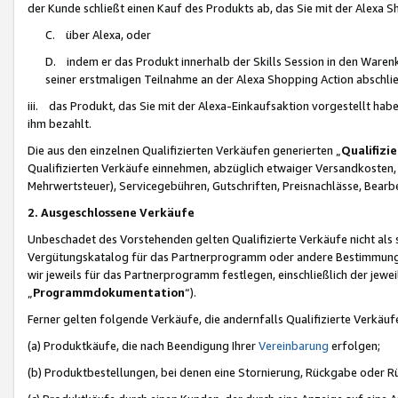
der Kunde schließt einen Kauf des Produkts ab, das Sie mit der Alexa 
C. über Alexa, oder
D. indem er das Produkt innerhalb der Skills Session in den Waren
seiner erstmaligen Teilnahme an der Alexa Shopping Action abschlie
iii. das Produkt, das Sie mit der Alexa-Einkaufsaktion vorgestellt ha
ihm bezahlt.
Die aus den einzelnen Qualifizierten Verkäufen generierten „
Qualifizi
Qualifizierten Verkäufe einnehmen, abzüglich etwaiger Versandkosten
Mehrwertsteuer), Servicegebühren, Gutschriften, Preisnachlässe, Bear
2. Ausgeschlossene Verkäufe
Unbeschadet des Vorstehenden gelten Qualifizierte Verkäufe nicht als
Vergütungskatalog für das Partnerprogramm oder andere Bestimmungen,
wir jeweils für das Partnerprogramm festlegen, einschließlich der jewe
„
Programmdokumentation
“).
Ferner gelten folgende Verkäufe, die andernfalls Qualifizierte Verkä
(a) Produktkäufe, die nach Beendigung Ihrer
Vereinbarung
erfolgen;
(b) Produktbestellungen, bei denen eine Stornierung, Rückgabe oder R