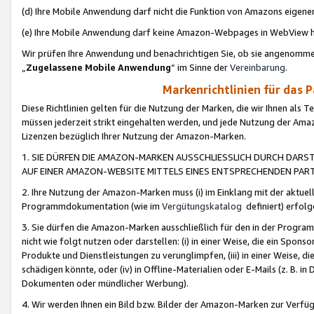
(d) Ihre Mobile Anwendung darf nicht die Funktion von Amazons eige
(e) Ihre Mobile Anwendung darf keine Amazon-Webpages in WebView 
Wir prüfen Ihre Anwendung und benachrichtigen Sie, ob sie angenomm
„
Zugelassene Mobile Anwendung
“ im Sinne der
Vereinbarung
.
Markenrichtlinien für das 
Diese Richtlinien gelten für die Nutzung der Marken, die wir Ihnen als 
müssen jederzeit strikt eingehalten werden, und jede Nutzung der Ama
Lizenzen bezüglich Ihrer Nutzung der Amazon-Marken.
1. SIE DÜRFEN DIE AMAZON-MARKEN AUSSCHLIESSLICH DURCH DARS
AUF EINER AMAZON-WEBSITE MITTELS EINES ENTSPRECHENDEN PART
2. Ihre Nutzung der Amazon-Marken muss (i) im Einklang mit der aktuells
Programmdokumentation (wie im
Vergütungskatalog
definiert) erfolg
3. Sie dürfen die Amazon-Marken ausschließlich für den in der Progr
nicht wie folgt nutzen oder darstellen: (i) in einer Weise, die ein Spo
Produkte und Dienstleistungen zu verunglimpfen, (iii) in einer Weise
schädigen könnte, oder (iv) in Offline-Materialien oder E-Mails (z. B.
Dokumenten oder mündlicher Werbung).
4. Wir werden Ihnen ein Bild bzw. Bilder der Amazon-Marken zur Verfüg