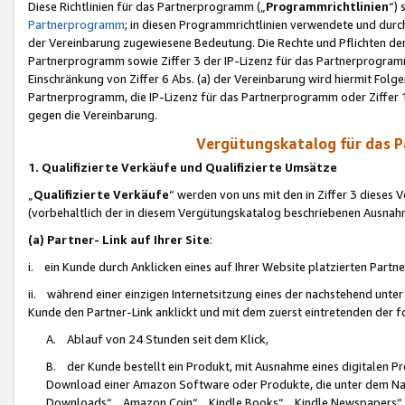
Diese Richtlinien für das Partnerprogramm („
Programmrichtlinien
“)
Partnerprogramm
; in diesen Programmrichtlinien verwendete und durch
der Vereinbarung zugewiesene Bedeutung. Die Rechte und Pflichten de
Partnerprogramm sowie Ziffer 3 der IP-Lizenz für das Partnerprogram
Einschränkung von Ziffer 6 Abs. (a) der Vereinbarung wird hiermit Fol
Partnerprogramm, die IP-Lizenz für das Partnerprogramm oder Ziffer 1
gegen die Vereinbarung.
Vergütungskatalog für das 
1. Qualifizierte Verkäufe und Qualifizierte Umsätze
„
Qualifizierte Verkäufe
“ werden von uns mit den in Ziffer 3 diese
(vorbehaltlich der in diesem Vergütungskatalog beschriebenen Ausnah
(a) Partner- Link auf Ihrer Site
:
i. ein Kunde durch Anklicken eines auf Ihrer Website platzierten Part
ii. während einer einzigen Internetsitzung eines der nachstehend unter (i)
Kunde den Partner-Link anklickt und mit dem zuerst eintretenden der f
A. Ablauf von 24 Stunden seit dem Klick,
B. der Kunde bestellt ein Produkt, mit Ausnahme eines digitalen P
Download einer Amazon Software oder Produkte, die unter dem N
Downloads“, „Amazon Coin“, „Kindle Books“, „Kindle Newspapers“, „