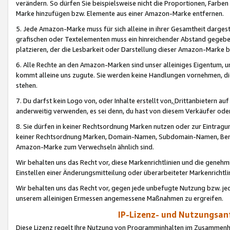
verändern. So dürfen Sie beispielsweise nicht die Proportionen, Farb
Marke hinzufügen bzw. Elemente aus einer Amazon-Marke entfernen.
5. Jede Amazon-Marke muss für sich alleine in ihrer Gesamtheit darge
grafischen oder Textelementen muss ein hinreichender Abstand gegebe
platzieren, der die Lesbarkeit oder Darstellung dieser Amazon-Marke b
6. Alle Rechte an den Amazon-Marken sind unser alleiniges Eigentum, 
kommt alleine uns zugute. Sie werden keine Handlungen vornehmen, 
stehen.
7. Du darfst kein Logo von, oder Inhalte erstellt von,
Drittanbietern au
anderweitig verwenden, es sei denn, du hast von diesem Verkäufer oder
8. Sie dürfen in keiner Rechtsordnung Marken nutzen oder zur Eintragu
keiner Rechtsordnung Marken, Domain-Namen, Subdomain-Namen, Benu
Amazon-Marke zum Verwechseln ähnlich sind.
Wir behalten uns das Recht vor, diese Markenrichtlinien und die gene
Einstellen einer Änderungsmitteilung oder überarbeiteter Markenricht
Wir behalten uns das Recht vor, gegen jede unbefugte Nutzung bzw. jede 
unserem alleinigen Ermessen angemessene Maßnahmen zu ergreifen.
IP-Lizenz- und Nutzungsan
Diese Lizenz regelt Ihre Nutzung von Programminhalten im Zusammen