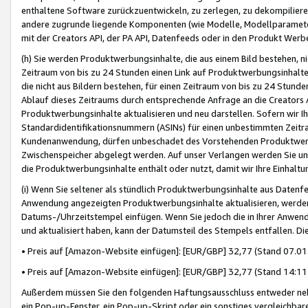
enthaltene Software zurückzuentwickeln, zu zerlegen, zu dekompilier
andere zugrunde liegende Komponenten (wie Modelle, Modellparameter
mit der Creators API, der PA API, Datenfeeds oder in den Produkt Werb
(h) Sie werden Produktwerbungsinhalte, die aus einem Bild bestehen, ni
Zeitraum von bis zu 24 Stunden einen Link auf Produktwerbungsinhalte
die nicht aus Bildern bestehen, für einen Zeitraum von bis zu 24 Stund
Ablauf dieses Zeitraums durch entsprechende Anfrage an die Creators 
Produktwerbungsinhalte aktualisieren und neu darstellen. Sofern wir Ih
Standardidentifikationsnummern (ASINs) für einen unbestimmten Zeitra
Kundenanwendung, dürfen unbeschadet des Vorstehenden Produktwerbu
Zwischenspeicher abgelegt werden. Auf unser Verlangen werden Sie un
die Produktwerbungsinhalte enthält oder nutzt, damit wir Ihre Einhalt
(i) Wenn Sie seltener als stündlich Produktwerbungsinhalte aus Datenfe
Anwendung angezeigten Produktwerbungsinhalte aktualisieren, werden 
Datums-/Uhrzeitstempel einfügen. Wenn Sie jedoch die in Ihrer Anwe
und aktualisiert haben, kann der Datumsteil des Stempels entfallen. Dies
• Preis auf [Amazon-Website einfügen]: [EUR/GBP] 32,77 (Stand 07.01.
• Preis auf [Amazon-Website einfügen]: [EUR/GBP] 32,77 (Stand 14:11 
Außerdem müssen Sie den folgenden Haftungsausschluss entweder neb
ein Pop-up-Fenster, ein Pop-up-Skript oder ein sonstiges vergleichba