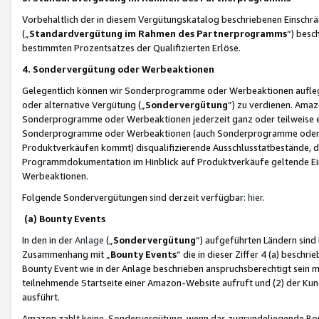
Vorbehaltlich der in diesem Vergütungskatalog beschriebenen Einschr
(„
Standardvergütung im Rahmen des Partnerprogramms
“) besc
bestimmten Prozentsatzes der Qualifizierten Erlöse.
4. Sondervergütung oder Werbeaktionen
Gelegentlich können wir Sonderprogramme oder Werbeaktionen auflegen,
oder alternative Vergütung („
Sondervergütung
”) zu verdienen. Amazo
Sonderprogramme oder Werbeaktionen jederzeit ganz oder teilweise einz
Sonderprogramme oder Werbeaktionen (auch Sonderprogramme oder We
Produktverkäufen kommt) disqualifizierende Ausschlusstatbestände, di
Programmdokumentation im Hinblick auf Produktverkäufe geltende E
Werbeaktionen.
Folgende Sondervergütungen sind derzeit verfügbar:
hier
.
(a) Bounty Events
In den in der
Anlage
(„
Sondervergütung
“) aufgeführten Ländern sind
Zusammenhang mit „
Bounty Events
“ die in dieser Ziffer 4 (a) besch
Bounty Event wie in der Anlage beschrieben anspruchsberechtigt sein mu
teilnehmende Startseite einer Amazon-Website aufruft und (2) der Kun
ausführt.
Amazon zahlt keine Sondervergütung, wenn das zugrundeliegende Boun