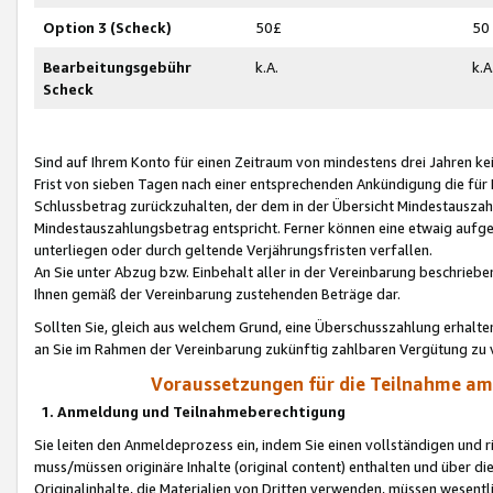
Option 3 (Scheck)
50£
50
Bearbeitungsgebühr
k.A.
k.A
Scheck
Sind auf Ihrem Konto für einen Zeitraum von mindestens drei Jahren kein
Frist von sieben Tagen nach einer entsprechenden Ankündigung die für
Schlussbetrag zurückzuhalten, der dem in der Übersicht Mindestausz
Mindestauszahlungsbetrag entspricht. Ferner können eine etwaig aufg
unterliegen oder durch geltende Verjährungsfristen verfallen.
An Sie unter Abzug bzw. Einbehalt aller in der Vereinbarung beschrieb
Ihnen gemäß der Vereinbarung zustehenden Beträge dar.
Sollten Sie, gleich aus welchem Grund, eine Überschusszahlung erhalte
an Sie im Rahmen der Vereinbarung zukünftig zahlbaren Vergütung zu 
Voraussetzungen für die Teilnahme a
1. Anmeldung und Teilnahmeberechtigung
Sie leiten den Anmeldeprozess ein, indem Sie einen vollständigen und 
muss/müssen originäre Inhalte (original content) enthalten und über d
Originalinhalte, die Materialien von Dritten verwenden, müssen wese