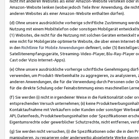
nicht mit anderen Websites als einer Amazon-Website verlinken oder i
Amazon-Website lenken (wobei jedoch Teile Ihrer Anwendung, die nich
anderen Websites als einer Amazon-Website enthalten dürfen).
(d) Ohne unsere ausdrückliche vorherige schriftliche Zustimmung werd
Nutzung mit einem Mobiltelefon oder sonstigen Mobilgerät entwickelt
(1) Websites, die nicht für die Nutzung mit solchen Geräten entwickelt
eine nicht für Mobilgeräte optimierte Website, die über einen Interne
in den
Richtlinie für Mobile Anwendungen
definiert, oder (3) Beistellge
Satellitenempfangsgeräte, Streaming-Video-Player, Blu-Ray-Player ode
Cast oder Vizio Internet-Apps).
(e) Ohne unsere ausdrückliche vorherige schriftliche Genehmigung dürfe
verwenden, um Produkt-Werbeinhalte zu aggregieren, zu analysieren, 
anderen Anwendungen, die für die Verwendung durch Personen oder Or
für die direkte Schulung oder Feinabstimmung eines maschinellen Lern
(f) Sie werden (i) nicht in irgendeiner Weise in die Funktionalität ode
entsprechenden Versuch unternehmen; (ii) keine Produktwerbungsinha
Kontaktaufnahme mit Verkäufern oder Kunden oder sonstiger Werbeaktiv
API, Datenfeeds, Produktwerbungsinhalten oder Spezifikationen erschei
Eigentumsrechte oder gewerblicher Schutzrechte, nicht entfernen, verd
(g) Sie werden nicht versuchen, (i) die Spezifikationen oder die in de
manipulieren, zu reparieren oder anderweitig abgeleitete Werke davon z