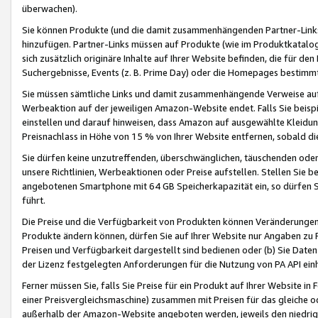
überwachen).
Sie können Produkte (und die damit zusammenhängenden Partner-Links)
hinzufügen. Partner-Links müssen auf Produkte (wie im Produktkatalog de
sich zusätzlich originäre Inhalte auf Ihrer Website befinden, die für 
Suchergebnisse, Events (z. B. Prime Day) oder die Homepages bestimmte
Sie müssen sämtliche Links und damit zusammenhängende Verweise auf z
Werbeaktion auf der jeweiligen Amazon-Website endet. Falls Sie beisp
einstellen und darauf hinweisen, dass Amazon auf ausgewählte Kleidun
Preisnachlass in Höhe von 15 % von Ihrer Website entfernen, sobald di
Sie dürfen keine unzutreffenden, überschwänglichen, täuschenden od
unsere Richtlinien, Werbeaktionen oder Preise aufstellen. Stellen Sie 
angebotenen Smartphone mit 64 GB Speicherkapazität ein, so dürfen S
führt.
Die Preise und die Verfügbarkeit von Produkten können Veränderungen 
Produkte ändern können, dürfen Sie auf Ihrer Website nur Angaben zu P
Preisen und Verfügbarkeit dargestellt sind bedienen oder (b) Sie Daten
der Lizenz festgelegten Anforderungen für die Nutzung von PA API einh
Ferner müssen Sie, falls Sie Preise für ein Produkt auf Ihrer Website in 
einer Preisvergleichsmaschine) zusammen mit Preisen für das gleiche o
außerhalb der Amazon-Website angeboten werden, jeweils den niedrigst