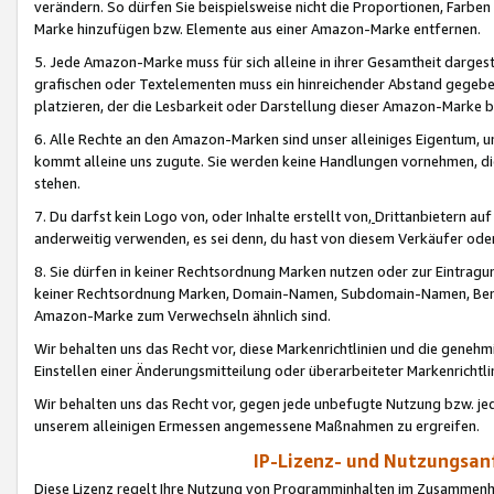
verändern. So dürfen Sie beispielsweise nicht die Proportionen, Farb
Marke hinzufügen bzw. Elemente aus einer Amazon-Marke entfernen.
5. Jede Amazon-Marke muss für sich alleine in ihrer Gesamtheit darge
grafischen oder Textelementen muss ein hinreichender Abstand gegebe
platzieren, der die Lesbarkeit oder Darstellung dieser Amazon-Marke b
6. Alle Rechte an den Amazon-Marken sind unser alleiniges Eigentum, 
kommt alleine uns zugute. Sie werden keine Handlungen vornehmen, 
stehen.
7. Du darfst kein Logo von, oder Inhalte erstellt von,
Drittanbietern au
anderweitig verwenden, es sei denn, du hast von diesem Verkäufer oder
8. Sie dürfen in keiner Rechtsordnung Marken nutzen oder zur Eintragu
keiner Rechtsordnung Marken, Domain-Namen, Subdomain-Namen, Benu
Amazon-Marke zum Verwechseln ähnlich sind.
Wir behalten uns das Recht vor, diese Markenrichtlinien und die gene
Einstellen einer Änderungsmitteilung oder überarbeiteter Markenricht
Wir behalten uns das Recht vor, gegen jede unbefugte Nutzung bzw. jede 
unserem alleinigen Ermessen angemessene Maßnahmen zu ergreifen.
IP-Lizenz- und Nutzungsan
Diese Lizenz regelt Ihre Nutzung von Programminhalten im Zusammen