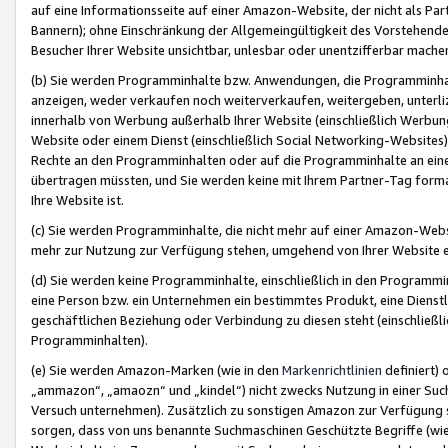
auf eine Informationsseite auf einer Amazon-Website, der nicht als Part
Bannern); ohne Einschränkung der Allgemeingültigkeit des Vorstehende
Besucher Ihrer Website unsichtbar, unlesbar oder unentzifferbar mache
(b) Sie werden Programminhalte bzw. Anwendungen, die Programminhalt
anzeigen, weder verkaufen noch weiterverkaufen, weitergeben, unterli
innerhalb von Werbung außerhalb Ihrer Website (einschließlich Werbun
Website oder einem Dienst (einschließlich Social Networking-Website
Rechte an den Programminhalten oder auf die Programminhalte an eine a
übertragen müssten, und Sie werden keine mit Ihrem Partner-Tag formati
Ihre Website ist.
(c) Sie werden Programminhalte, die nicht mehr auf einer Amazon-Websit
mehr zur Nutzung zur Verfügung stehen, umgehend von Ihrer Website e
(d) Sie werden keine Programminhalte, einschließlich in den Programmin
eine Person bzw. ein Unternehmen ein bestimmtes Produkt, eine Dienstle
geschäftlichen Beziehung oder Verbindung zu diesen steht (einschließli
Programminhalten).
(e) Sie werden Amazon-Marken (wie in den
Markenrichtlinien
definiert) 
„ammazon“, „amaozn“ und „kindel“) nicht zwecks Nutzung in einer Suc
Versuch unternehmen). Zusätzlich zu sonstigen Amazon zur Verfügung 
sorgen, dass von uns benannte Suchmaschinen Geschützte Begriffe (wie 