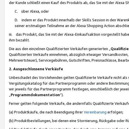
der Kunde schließt einen Kauf des Produkts ab, das Sie mit der Alexa 
C. über Alexa, oder
D. indem er das Produkt innerhalb der Skills Session in den Waren
seiner erstmaligen Teilnahme an der Alexa Shopping Action abschlie
iii. das Produkt, das Sie mit der Alexa-Einkaufsaktion vorgestellt ha
ihm bezahlt.
Die aus den einzelnen Qualifizierten Verkäufen generierten „
Qualifizi
Qualifizierten Verkäufe einnehmen, abzüglich etwaiger Versandkosten
Mehrwertsteuer), Servicegebühren, Gutschriften, Preisnachlässe, Bear
2. Ausgeschlossene Verkäufe
Unbeschadet des Vorstehenden gelten Qualifizierte Verkäufe nicht als
Vergütungskatalog für das Partnerprogramm oder andere Bestimmungen,
wir jeweils für das Partnerprogramm festlegen, einschließlich der jewe
„
Programmdokumentation
“).
Ferner gelten folgende Verkäufe, die andernfalls Qualifizierte Verkä
(a) Produktkäufe, die nach Beendigung Ihrer
Vereinbarung
erfolgen;
(b) Produktbestellungen, bei denen eine Stornierung, Rückgabe oder R