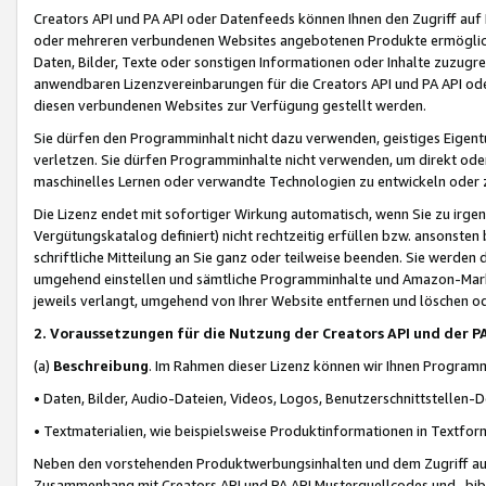
Creators API und PA API oder Datenfeeds können Ihnen den Zugriff auf D
oder mehreren verbundenen Websites angebotenen Produkte ermögliche
Daten, Bilder, Texte oder sonstigen Informationen oder Inhalte zuzugre
anwendbaren Lizenzvereinbarungen für die Creators API und PA API od
diesen verbundenen Websites zur Verfügung gestellt werden.
Sie dürfen den Programminhalt nicht dazu verwenden, geistiges Eigent
verletzen. Sie dürfen Programminhalte nicht verwenden, um direkt ode
maschinelles Lernen oder verwandte Technologien zu entwickeln oder zu
Die Lizenz endet mit sofortiger Wirkung automatisch, wenn Sie zu irg
Vergütungskatalog definiert) nicht rechtzeitig erfüllen bzw. ansonsten
schriftliche Mitteilung an Sie ganz oder teilweise beenden. Sie werden
umgehend einstellen und sämtliche Programminhalte und Amazon-Marke
jeweils verlangt, umgehend von Ihrer Website entfernen und löschen od
2. Voraussetzungen für die Nutzung der Creators API und der P
(a)
Beschreibung
. Im Rahmen dieser Lizenz können wir Ihnen Programmi
• Daten, Bilder, Audio-Dateien, Videos, Logos, Benutzerschnittstellen-
• Textmaterialien, wie beispielsweise Produktinformationen in Textfor
Neben den vorstehenden Produktwerbungsinhalten und dem Zugriff auf 
Zusammenhang mit Creators API und PA API Musterquellcodes und -bibli