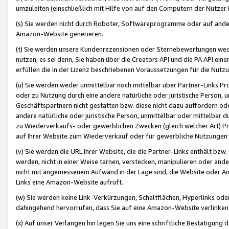
umzuleiten (einschließlich mit Hilfe von auf den Computern der Nutzer i
(s) Sie werden nicht durch Roboter, Softwareprogramme oder auf andere
Amazon-Website generieren.
(t) Sie werden unsere Kundenrezensionen oder Sternebewertungen wed
nutzen, es sei denn, Sie haben über die Creators API und die PA API e
erfüllen die in der Lizenz beschriebenen Voraussetzungen für die Nutzu
(u) Sie werden weder unmittelbar noch mittelbar über Partner-Links P
oder zu Nutzung durch eine andere natürliche oder juristische Person,
Geschäftspartnern nicht gestatten bzw. diese nicht dazu auffordern od
andere natürliche oder juristische Person, unmittelbar oder mittelbar
zu Wiederverkaufs- oder gewerblichen Zwecken (gleich welcher Art) 
auf Ihrer Website zum Wiederverkauf oder für gewerbliche Nutzungen 
(v) Sie werden die URL Ihrer Website, die die Partner-Links enthält b
werden, nicht in einer Weise tarnen, verstecken, manipulieren oder and
nicht mit angemessenem Aufwand in der Lage sind, die Website oder A
Links eine Amazon-Website aufruft.
(w) Sie werden keine Link-Verkürzungen, Schaltflächen, Hyperlinks ode
dahingehend hervorrufen, dass Sie auf eine Amazon-Website verlinken
(x) Auf unser Verlangen hin legen Sie uns eine schriftliche Bestätigung