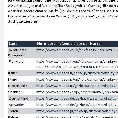
(c) Produktkäufe durch einen Kunden, der durch eine Anzeige auf eine 
Ausschreibungen und Auktionen über Schlagwörter, Suchbegriffe oder 
oder eine andere Amazon-Marke (vgl. die nicht abschließende Liste un
buchstabierte Varianten dieser Wörter (z. B. „ammazon“, „amaozn“ und „
Suchplatzierung
”);
Land
Nicht abschließende Liste der Marken
Vereinigtes
https://www.amazon.co.uk/gp/feature.html?ie=U
Königreich
Frankreich
https://www.amazon.fr/gp/help/customer/displa
E78834F9BA58__SECTION_64DE0ED1D744420E9
Italien
https://www.amazon.it/gp/help/customer/display
Irland
https://www.amazon.ie/gp/help/customer/displa
Niederlande
https://www.amazon.nl/gp/help/customer/display
Spanien
https://www.amazon.es/gp/help/customer/display
Deutschland
https://www.amazon.de/gp/help/customer/displa
Schweden
https://www.amazon.de/gp/help/customer/displa
Polen
https://www.amazon.pl/gp/help/customer/display
Belgien
https://www.amazon.com.be/gp/help/customer/d