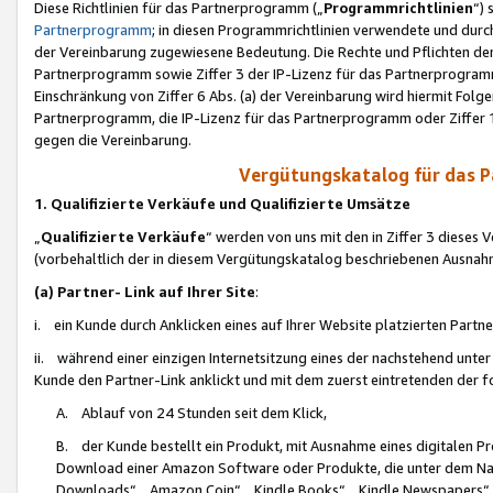
Diese Richtlinien für das Partnerprogramm („
Programmrichtlinien
“)
Partnerprogramm
; in diesen Programmrichtlinien verwendete und durch
der Vereinbarung zugewiesene Bedeutung. Die Rechte und Pflichten de
Partnerprogramm sowie Ziffer 3 der IP-Lizenz für das Partnerprogram
Einschränkung von Ziffer 6 Abs. (a) der Vereinbarung wird hiermit Fol
Partnerprogramm, die IP-Lizenz für das Partnerprogramm oder Ziffer 1
gegen die Vereinbarung.
Vergütungskatalog für das 
1. Qualifizierte Verkäufe und Qualifizierte Umsätze
„
Qualifizierte Verkäufe
“ werden von uns mit den in Ziffer 3 diese
(vorbehaltlich der in diesem Vergütungskatalog beschriebenen Ausnah
(a) Partner- Link auf Ihrer Site
:
i. ein Kunde durch Anklicken eines auf Ihrer Website platzierten Part
ii. während einer einzigen Internetsitzung eines der nachstehend unter (i)
Kunde den Partner-Link anklickt und mit dem zuerst eintretenden der f
A. Ablauf von 24 Stunden seit dem Klick,
B. der Kunde bestellt ein Produkt, mit Ausnahme eines digitalen P
Download einer Amazon Software oder Produkte, die unter dem N
Downloads“, „Amazon Coin“, „Kindle Books“, „Kindle Newspapers“, „