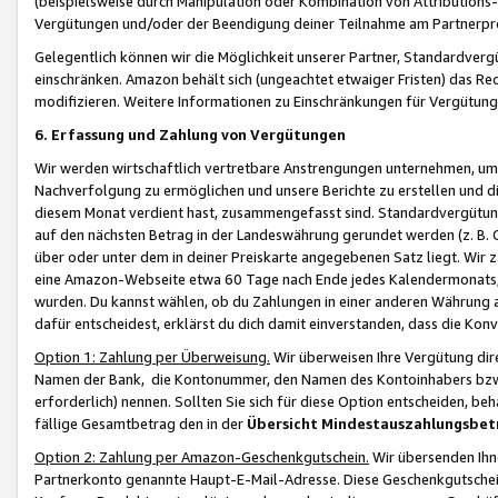
(beispielsweise durch Manipulation oder Kombination von Attributions-
Vergütungen und/oder der Beendigung deiner Teilnahme am Partnerp
Gelegentlich können wir die Möglichkeit unserer Partner, Standardv
einschränken. Amazon behält sich (ungeachtet etwaiger Fristen) das Re
modifizieren. Weitere Informationen zu Einschränkungen für Vergütung
6. Erfassung und Zahlung von Vergütungen
Wir werden wirtschaftlich vertretbare Anstrengungen unternehmen, um 
Nachverfolgung zu ermöglichen und unsere Berichte zu erstellen und di
diesem Monat verdient hast, zusammengefasst sind. Standardvergütung
auf den nächsten Betrag in der Landeswährung gerundet werden (z. B. C
über oder unter dem in deiner Preiskarte angegebenen Satz liegt. Wir
eine Amazon-Webseite etwa 60 Tage nach Ende jedes Kalendermonats, i
wurden. Du kannst wählen, ob du Zahlungen in einer anderen Währung
dafür entscheidest, erklärst du dich damit einverstanden, dass die K
Option 1: Zahlung per Überweisung.
Wir überweisen Ihre Vergütung dir
Namen der Bank, die Kontonummer, den Namen des Kontoinhabers bzw. a
erforderlich) nennen. Sollten Sie sich für diese Option entscheiden, be
fällige Gesamtbetrag den in der
Übersicht Mindestauszahlungsbet
Option 2: Zahlung per Amazon-Geschenkgutschein.
Wir übersenden Ihne
Partnerkonto genannte Haupt-E-Mail-Adresse. Diese Geschenkgutschei