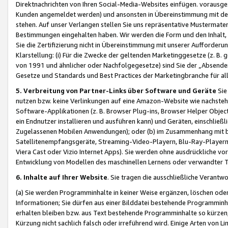
Direktnachrichten von Ihren Social-Media-Websites einfügen. vorausg
Kunden angemeldet werden) und ansonsten in Übereinstimmung mit der
stehen. Auf unser Verlangen stellen Sie uns repräsentative Mustermater
Bestimmungen eingehalten haben. Wir werden die Form und den Inhalt, di
Sie die Zertifizierung nicht in Übereinstimmung mit unserer Aufforderu
Klarstellung: (i) Für die Zwecke der geltenden Marketinggesetze (z. 
von 1991 und ähnlicher oder Nachfolgegesetze) sind Sie der „Absender“ j
Gesetze und Standards und Best Practices der Marketingbranche für 
5. Verbreitung von Partner-Links über Software und Geräte
Sie
nutzen bzw. keine Verlinkungen auf eine Amazon-Website wie nachsteh
Software-Applikationen (z. B. Browser Plug-ins, Browser Helper Objec
ein Endnutzer installieren und ausführen kann) und Geräten, einschlie
Zugelassenen Mobilen Anwendungen); oder (b) im Zusammenhang mit bzw.
Satellitenempfangsgeräte, Streaming-Video-Playern, Blu-Ray-Playern 
Viera Cast oder Vizio Internet Apps). Sie werden ohne ausdrückliche v
Entwicklung von Modellen des maschinellen Lernens oder verwandter 
6. Inhalte auf Ihrer Website
. Sie tragen die ausschließliche Verantwo
(a) Sie werden Programminhalte in keiner Weise ergänzen, löschen oder
Informationen; Sie dürfen aus einer Bilddatei bestehende Programminhal
erhalten bleiben bzw. aus Text bestehende Programminhalte so kürzen, 
Kürzung nicht sachlich falsch oder irreführend wird. Einige Arten von L