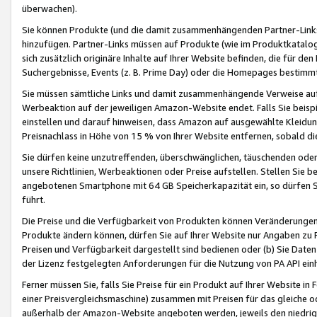
überwachen).
Sie können Produkte (und die damit zusammenhängenden Partner-Links)
hinzufügen. Partner-Links müssen auf Produkte (wie im Produktkatalog de
sich zusätzlich originäre Inhalte auf Ihrer Website befinden, die für 
Suchergebnisse, Events (z. B. Prime Day) oder die Homepages bestimmte
Sie müssen sämtliche Links und damit zusammenhängende Verweise auf z
Werbeaktion auf der jeweiligen Amazon-Website endet. Falls Sie beisp
einstellen und darauf hinweisen, dass Amazon auf ausgewählte Kleidun
Preisnachlass in Höhe von 15 % von Ihrer Website entfernen, sobald di
Sie dürfen keine unzutreffenden, überschwänglichen, täuschenden od
unsere Richtlinien, Werbeaktionen oder Preise aufstellen. Stellen Sie 
angebotenen Smartphone mit 64 GB Speicherkapazität ein, so dürfen S
führt.
Die Preise und die Verfügbarkeit von Produkten können Veränderungen 
Produkte ändern können, dürfen Sie auf Ihrer Website nur Angaben zu P
Preisen und Verfügbarkeit dargestellt sind bedienen oder (b) Sie Daten
der Lizenz festgelegten Anforderungen für die Nutzung von PA API einh
Ferner müssen Sie, falls Sie Preise für ein Produkt auf Ihrer Website in 
einer Preisvergleichsmaschine) zusammen mit Preisen für das gleiche o
außerhalb der Amazon-Website angeboten werden, jeweils den niedrigst