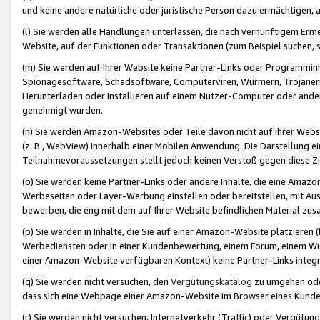
und keine andere natürliche oder juristische Person dazu ermächtigen, a
(l) Sie werden alle Handlungen unterlassen, die nach vernünftigem Erme
Website, auf der Funktionen oder Transaktionen (zum Beispiel suchen, s
(m) Sie werden auf Ihrer Website keine Partner-Links oder Programmin
Spionagesoftware, Schadsoftware, Computerviren, Würmern, Trojaner
Herunterladen oder Installieren auf einem Nutzer-Computer oder ande
genehmigt wurden.
(n) Sie werden Amazon-Websites oder Teile davon nicht auf Ihrer Websi
(z. B., WebView) innerhalb einer Mobilen Anwendung. Die Darstellung ein
Teilnahmevoraussetzungen stellt jedoch keinen Verstoß gegen diese Zif
(o) Sie werden keine Partner-Links oder andere Inhalte, die eine Am
Werbeseiten oder Layer-Werbung einstellen oder bereitstellen, mit Au
bewerben, die eng mit dem auf Ihrer Website befindlichen Material z
(p) Sie werden in Inhalte, die Sie auf einer Amazon-Website platzier
Werbediensten oder in einer Kundenbewertung, einem Forum, einem Wun
einer Amazon-Website verfügbaren Kontext) keine Partner-Links integr
(q) Sie werden nicht versuchen, den
Vergütungskatalog
zu umgehen oder
dass sich eine Webpage einer Amazon-Website im Browser eines Kunden 
(r) Sie werden nicht versuchen, Internetverkehr (Traffic) oder Vergü