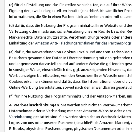
(c) für die Erstellung und das Einstellen von Inhalten, die auf Ihrer We
Eignung der jeweils dargestellten Inhalte (einschließlich sämtlicher 
Informationen, die Sie in einen Partner-Link aufnehmen oder mit diese
(d) dafür, dass die Nutzung der Programminhalte, Ihrer Website und des 
Verletzung oder missbräuchliche Ausübung unserer Rechte bzw. der Recht
Markenrechte, Datenschutzrechte, Veröffentlichungsrechte oder anderer
Einhaltung der
Amazon Anti-Fälschungsrichtlinien für das Partnerpro
(e) dafür, die Verwendung von Cookies, Pixeln und anderen Technologien
Besuchern gesammelten Daten in Übereinstimmung mit den geltenden Ge
und angemessen darzustellen und auf andere Weise die geltenden geset
in sonstiger Weise, einschließlich des ggf. anzuzeigenden Hinweises, d
Werbeanzeigen bereitstellen, von den Besuchern Ihrer Website unmitte
Cookies erkennen können und dafür, dass Sie Informationen über die v
Online-Werbung bereitstellen, soweit nach den anwendbaren gesetzlic
(f) für Ihre Nutzung, der Programminhalte und der Amazon-Marken, u
4. Werbeeinschränkungen.
Sie werden sich nicht an Werbe-, Market
Unternehmen oder in Verbindung mit einer Amazon-Website oder dem Pa
Vereinbarung
gestattet sind. Sie werden sich nicht an Werbeaktivitäten
Logos von uns oder unseren Partnern (einschließlich Amazon-Marken), 
E-Books, physischen Postsendungen, physischen Dokumenten oder in 