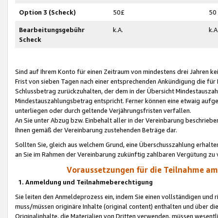
Option 3 (Scheck)
50£
50
Bearbeitungsgebühr
k.A.
k.A
Scheck
Sind auf Ihrem Konto für einen Zeitraum von mindestens drei Jahren kein
Frist von sieben Tagen nach einer entsprechenden Ankündigung die für
Schlussbetrag zurückzuhalten, der dem in der Übersicht Mindestausz
Mindestauszahlungsbetrag entspricht. Ferner können eine etwaig aufg
unterliegen oder durch geltende Verjährungsfristen verfallen.
An Sie unter Abzug bzw. Einbehalt aller in der Vereinbarung beschrieb
Ihnen gemäß der Vereinbarung zustehenden Beträge dar.
Sollten Sie, gleich aus welchem Grund, eine Überschusszahlung erhalte
an Sie im Rahmen der Vereinbarung zukünftig zahlbaren Vergütung zu 
Voraussetzungen für die Teilnahme a
1. Anmeldung und Teilnahmeberechtigung
Sie leiten den Anmeldeprozess ein, indem Sie einen vollständigen und 
muss/müssen originäre Inhalte (original content) enthalten und über d
Originalinhalte, die Materialien von Dritten verwenden, müssen wese