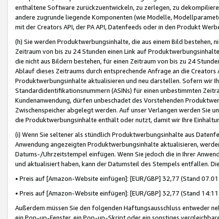
enthaltene Software zurückzuentwickeln, zu zerlegen, zu dekompilier
andere zugrunde liegende Komponenten (wie Modelle, Modellparameter
mit der Creators API, der PA API, Datenfeeds oder in den Produkt Werb
(h) Sie werden Produktwerbungsinhalte, die aus einem Bild bestehen, ni
Zeitraum von bis zu 24 Stunden einen Link auf Produktwerbungsinhalte
die nicht aus Bildern bestehen, für einen Zeitraum von bis zu 24 Stund
Ablauf dieses Zeitraums durch entsprechende Anfrage an die Creators 
Produktwerbungsinhalte aktualisieren und neu darstellen. Sofern wir Ih
Standardidentifikationsnummern (ASINs) für einen unbestimmten Zeitra
Kundenanwendung, dürfen unbeschadet des Vorstehenden Produktwerbu
Zwischenspeicher abgelegt werden. Auf unser Verlangen werden Sie un
die Produktwerbungsinhalte enthält oder nutzt, damit wir Ihre Einhalt
(i) Wenn Sie seltener als stündlich Produktwerbungsinhalte aus Datenfe
Anwendung angezeigten Produktwerbungsinhalte aktualisieren, werden 
Datums-/Uhrzeitstempel einfügen. Wenn Sie jedoch die in Ihrer Anwe
und aktualisiert haben, kann der Datumsteil des Stempels entfallen. Dies
• Preis auf [Amazon-Website einfügen]: [EUR/GBP] 32,77 (Stand 07.01.
• Preis auf [Amazon-Website einfügen]: [EUR/GBP] 32,77 (Stand 14:11 
Außerdem müssen Sie den folgenden Haftungsausschluss entweder neb
ein Pop-up-Fenster, ein Pop-up-Skript oder ein sonstiges vergleichba