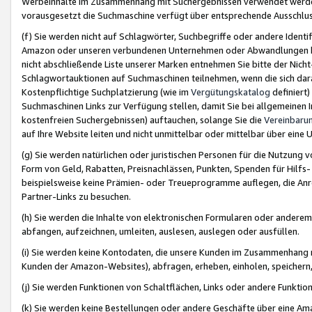
Werbeinhalte im Zusammenhang mit Suchergebnissen verwendet werden,
vorausgesetzt die Suchmaschine verfügt über entsprechende Ausschlu
(f) Sie werden nicht auf Schlagwörter, Suchbegriffe oder andere Ident
Amazon oder unseren verbundenen Unternehmen oder Abwandlungen bzw
nicht abschließende Liste unserer Marken entnehmen Sie bitte der Nich
Schlagwortauktionen auf Suchmaschinen teilnehmen, wenn die sich da
Kostenpflichtige Suchplatzierung (wie im
Vergütungskatalog
definiert
Suchmaschinen Links zur Verfügung stellen, damit Sie bei allgemeinen I
kostenfreien Suchergebnissen) auftauchen, solange Sie die
Vereinbaru
auf Ihre Website leiten und nicht unmittelbar oder mittelbar über eine
(g) Sie werden natürlichen oder juristischen Personen für die Nutzung 
Form von Geld, Rabatten, Preisnachlässen, Punkten, Spenden für Hilfs
beispielsweise keine Prämien- oder Treueprogramme auflegen, die Anrei
Partner-Links zu besuchen.
(h) Sie werden die Inhalte von elektronischen Formularen oder anderem M
abfangen, aufzeichnen, umleiten, auslesen, auslegen oder ausfüllen.
(i) Sie werden keine Kontodaten, die unsere Kunden im Zusammenhang 
Kunden der Amazon-Websites), abfragen, erheben, einholen, speichern,
(j) Sie werden Funktionen von Schaltflächen, Links oder andere Funkti
(k) Sie werden keine Bestellungen oder andere Geschäfte über eine Ama