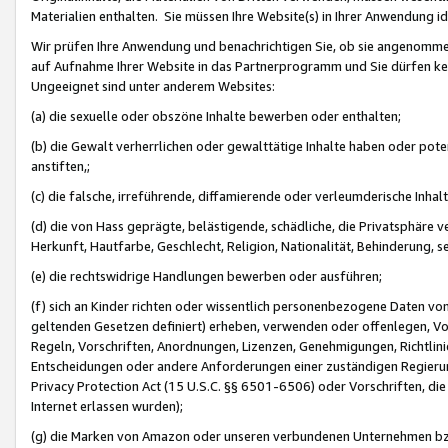
Materialien enthalten. Sie müssen Ihre Website(s) in Ihrer Anwendung ide
Wir prüfen Ihre Anwendung und benachrichtigen Sie, ob sie angenommen
auf Aufnahme Ihrer Website in das Partnerprogramm und Sie dürfen kei
Ungeeignet sind unter anderem Websites:
(a) die sexuelle oder obszöne Inhalte bewerben oder enthalten;
(b) die Gewalt verherrlichen oder gewalttätige Inhalte haben oder pot
anstiften,;
(c) die falsche, irreführende, diffamierende oder verleumderische Inha
(d) die von Hass geprägte, belästigende, schädliche, die Privatsphäre v
Herkunft, Hautfarbe, Geschlecht, Religion, Nationalität, Behinderung, 
(e) die rechtswidrige Handlungen bewerben oder ausführen;
(f) sich an Kinder richten oder wissentlich personenbezogene Daten vo
geltenden Gesetzen definiert) erheben, verwenden oder offenlegen, Vo
Regeln, Vorschriften, Anordnungen, Lizenzen, Genehmigungen, Richtlini
Entscheidungen oder andere Anforderungen einer zuständigen Regierung
Privacy Protection Act (15 U.S.C. §§ 6501-6506) oder Vorschriften, di
Internet erlassen wurden);
(g) die Marken von Amazon oder unseren verbundenen Unternehmen b