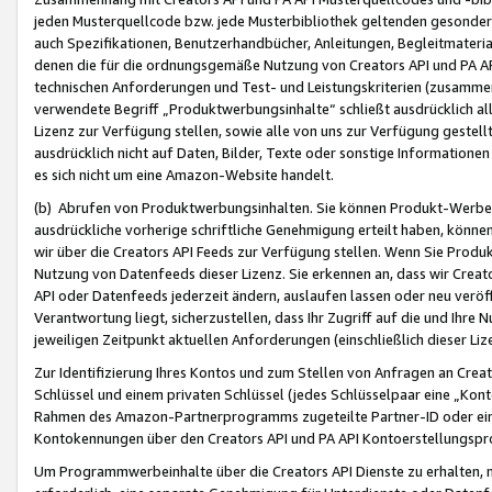
jeden Musterquellcode bzw. jede Musterbibliothek geltenden gesonder
auch Spezifikationen, Benutzerhandbücher, Anleitungen, Begleitmaterial
denen die für die ordnungsgemäße Nutzung von Creators API und PA A
technischen Anforderungen und Test- und Leistungskriterien (zusammen
verwendete Begriff „Produktwerbungsinhalte“ schließt ausdrücklich al
Lizenz zur Verfügung stellen, sowie alle von uns zur Verfügung gestel
ausdrücklich nicht auf Daten, Bilder, Texte oder sonstige Informatione
es sich nicht um eine Amazon-Website handelt.
(b) Abrufen von Produktwerbungsinhalten. Sie können Produkt-Werbein
ausdrückliche vorherige schriftliche Genehmigung erteilt haben, könn
wir über die Creators API Feeds zur Verfügung stellen. Wenn Sie Produk
Nutzung von Datenfeeds dieser Lizenz. Sie erkennen an, dass wir Creat
API oder Datenfeeds jederzeit ändern, auslaufen lassen oder neu veröffe
Verantwortung liegt, sicherzustellen, dass Ihr Zugriff auf die und Ihr
jeweiligen Zeitpunkt aktuellen Anforderungen (einschließlich dieser Liz
Zur Identifizierung Ihres Kontos und zum Stellen von Anfragen an Crea
Schlüssel und einem privaten Schlüssel (jedes Schlüsselpaar eine „Kon
Rahmen des Amazon-Partnerprogramms zugeteilte Partner-ID oder ein
Kontokennungen über den Creators API und PA API Kontoerstellungspro
Um Programmwerbeinhalte über die Creators API Dienste zu erhalten, m