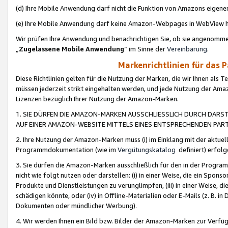
(d) Ihre Mobile Anwendung darf nicht die Funktion von Amazons eige
(e) Ihre Mobile Anwendung darf keine Amazon-Webpages in WebView 
Wir prüfen Ihre Anwendung und benachrichtigen Sie, ob sie angenomm
„
Zugelassene Mobile Anwendung
“ im Sinne der
Vereinbarung
.
Markenrichtlinien für das 
Diese Richtlinien gelten für die Nutzung der Marken, die wir Ihnen als 
müssen jederzeit strikt eingehalten werden, und jede Nutzung der Ama
Lizenzen bezüglich Ihrer Nutzung der Amazon-Marken.
1. SIE DÜRFEN DIE AMAZON-MARKEN AUSSCHLIESSLICH DURCH DARS
AUF EINER AMAZON-WEBSITE MITTELS EINES ENTSPRECHENDEN PART
2. Ihre Nutzung der Amazon-Marken muss (i) im Einklang mit der aktuells
Programmdokumentation (wie im
Vergütungskatalog
definiert) erfolg
3. Sie dürfen die Amazon-Marken ausschließlich für den in der Progr
nicht wie folgt nutzen oder darstellen: (i) in einer Weise, die ein Spo
Produkte und Dienstleistungen zu verunglimpfen, (iii) in einer Weise
schädigen könnte, oder (iv) in Offline-Materialien oder E-Mails (z. B.
Dokumenten oder mündlicher Werbung).
4. Wir werden Ihnen ein Bild bzw. Bilder der Amazon-Marken zur Verfüg