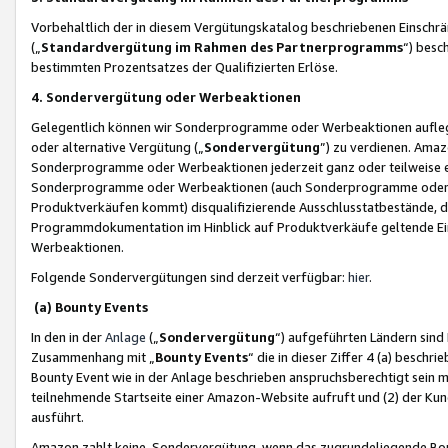
Vorbehaltlich der in diesem Vergütungskatalog beschriebenen Einschr
(„
Standardvergütung im Rahmen des Partnerprogramms
“) besc
bestimmten Prozentsatzes der Qualifizierten Erlöse.
4. Sondervergütung oder Werbeaktionen
Gelegentlich können wir Sonderprogramme oder Werbeaktionen auflegen,
oder alternative Vergütung („
Sondervergütung
”) zu verdienen. Amazo
Sonderprogramme oder Werbeaktionen jederzeit ganz oder teilweise einz
Sonderprogramme oder Werbeaktionen (auch Sonderprogramme oder We
Produktverkäufen kommt) disqualifizierende Ausschlusstatbestände, di
Programmdokumentation im Hinblick auf Produktverkäufe geltende E
Werbeaktionen.
Folgende Sondervergütungen sind derzeit verfügbar:
hier
.
(a) Bounty Events
In den in der
Anlage
(„
Sondervergütung
“) aufgeführten Ländern sind
Zusammenhang mit „
Bounty Events
“ die in dieser Ziffer 4 (a) besch
Bounty Event wie in der Anlage beschrieben anspruchsberechtigt sein mu
teilnehmende Startseite einer Amazon-Website aufruft und (2) der Kun
ausführt.
Amazon zahlt keine Sondervergütung, wenn das zugrundeliegende Boun