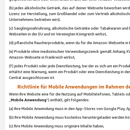
(b) jedes alkoholische Getränk, das auf deiner Webseite beworben wird
Lizenz zur Herstellung, zum Großhandel oder zum Vertrieb alkoholisch
Unternehmens betrieben wird,
(c) Säuglingsnahruhrung, alkoholische Getränke oder Tabakwaren und E
Webseiten in der EU und im Vereinigten Königreich wirbst,
(d) pflanzliche Raucherprodukte, wenn du für die Amazon-Webseite in B
(e) Produkte ohne medizinischen Verwendungszweck gemäß Anhang XVI 
Amazon-Webseite in Frankreich wirbst,
(f) jedes Produkt oder jede Dienstleistung, bei der es sich um ein Prod
erhältst eine Warnung, wenn ein Produkt oder eine Dienstleistung in de
Central ausgeschlossen ist.
Richtlinie für Mobile Anwendungen im Rahmen de
Wenn Ihre Website eine für die Nutzung auf Mobiltelefonen, Tablets 
„
Mobile Anwendung
“) enthält, gilt Folgendes:
(a) Ihre Mobile Anwendung muss in den App-Stores von Google Play, A
(b) Ihre Mobile Anwendung muss kostenlos heruntergeladen werden könn
(c) Ihre Mobile Anwendung muss originäre Inhalte haben,