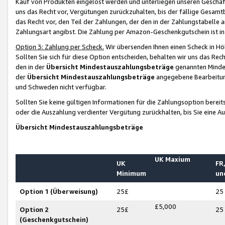
Kauf von Produkten eingelöst werden und unterliegen unseren Geschäf
uns das Recht vor, Vergütungen zurückzuhalten, bis der fällige Gesamt
das Recht vor, den Teil der Zahlungen, der den in der Zahlungstabelle 
Zahlungsart angibst. Die Zahlung per Amazon-Geschenkgutschein ist in
Option 3: Zahlung per Scheck.
Wir übersenden Ihnen einen Scheck in Höh
Sollten Sie sich für diese Option entscheiden, behalten wir uns das Rec
den in der
Übersicht Mindestauszahlungsbeträge
genannten Mindest
der
Übersicht Mindestauszahlungsbeträge
angegebene Bearbeitung
und Schweden nicht verfügbar.
Sollten Sie keine gültigen Informationen für die Zahlungsoption bereit
oder die Auszahlung verdienter Vergütung zurückhalten, bis Sie eine A
Übersicht Mindestauszahlungsbeträge
UK Maxium
UK
FR,
Minimum
un
Option 1 (Überweisung)
25£
25
£5,000
Option 2
25£
25
(Geschenkgutschein)