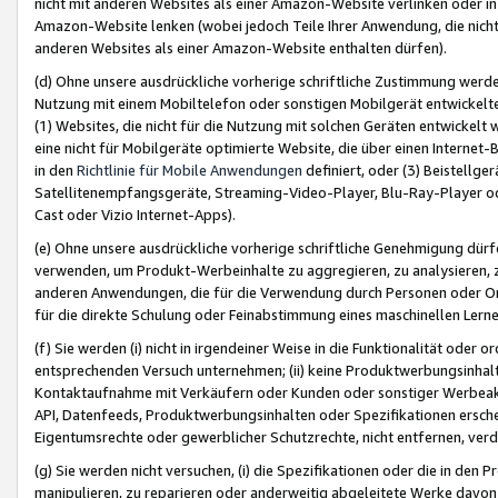
nicht mit anderen Websites als einer Amazon-Website verlinken oder i
Amazon-Website lenken (wobei jedoch Teile Ihrer Anwendung, die nich
anderen Websites als einer Amazon-Website enthalten dürfen).
(d) Ohne unsere ausdrückliche vorherige schriftliche Zustimmung werd
Nutzung mit einem Mobiltelefon oder sonstigen Mobilgerät entwickelt
(1) Websites, die nicht für die Nutzung mit solchen Geräten entwickelt
eine nicht für Mobilgeräte optimierte Website, die über einen Interne
in den
Richtlinie für Mobile Anwendungen
definiert, oder (3) Beistellge
Satellitenempfangsgeräte, Streaming-Video-Player, Blu-Ray-Player ode
Cast oder Vizio Internet-Apps).
(e) Ohne unsere ausdrückliche vorherige schriftliche Genehmigung dürfe
verwenden, um Produkt-Werbeinhalte zu aggregieren, zu analysieren, 
anderen Anwendungen, die für die Verwendung durch Personen oder Or
für die direkte Schulung oder Feinabstimmung eines maschinellen Lern
(f) Sie werden (i) nicht in irgendeiner Weise in die Funktionalität ode
entsprechenden Versuch unternehmen; (ii) keine Produktwerbungsinha
Kontaktaufnahme mit Verkäufern oder Kunden oder sonstiger Werbeaktiv
API, Datenfeeds, Produktwerbungsinhalten oder Spezifikationen erschei
Eigentumsrechte oder gewerblicher Schutzrechte, nicht entfernen, verd
(g) Sie werden nicht versuchen, (i) die Spezifikationen oder die in de
manipulieren, zu reparieren oder anderweitig abgeleitete Werke davon z