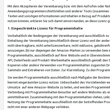
Mit dem Akzeptieren der Vereinbarung bzw. mit dem Aufrufen oder Nutz
Anwendungsprogrammierschnittstellen und anderer Tools (zusammen die
Texten und sonstigen Informationen und Inhalten in Bezug auf Produkte
nutzen können, erklären Sie sich damit einverstanden, an diese Lizenz 
1. Eingeschränkte Lizenz für Programminhalte
Vorbehaltlich der Bedingungen der Vereinbarung und ausschließlich z
Einhaltung der Vereinbarung (einschließlich dieser Lizenz und der ande
nicht übertragbare, nicht unterlizenzierbare, nicht exklusive, gebühren
anzuzeigen; (b) nur diejenigen der Amazon-Marken zu verwenden (wie in 
Programminhalte, ausschließlich auf Ihrer Website und in Übereinstimmu
API, Datenfeeds und Produkt-Werbeinhalte ausschließlich gemäß den Spe
Kopieren oder andere Verwenden von Programminhalten zugunsten Dri
Sammeln und Extrahieren von Daten. Zur Klarstellung: Zu den Program
Sie werden Programminhalte ausschließlich nach Maßgabe der Besti
hiermit eingeräumten Lizenz nutzen. Unbeschadet des Vorstehenden we
Umsätze auf eine Amazon-Website zu leiten, und werden Programminhal
Verbindung mit Programminhalten Besucher auf andere Websites als ein
unmittelbarem Zusammenhang mit den Programminhalten stehen, Links z
Nutzung der Programminhalte ausschließlich mit der betreffenden Pr
nicht mit einer anderen Webpage verlinken.