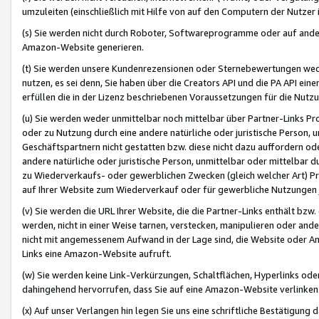
umzuleiten (einschließlich mit Hilfe von auf den Computern der Nutzer i
(s) Sie werden nicht durch Roboter, Softwareprogramme oder auf andere
Amazon-Website generieren.
(t) Sie werden unsere Kundenrezensionen oder Sternebewertungen wed
nutzen, es sei denn, Sie haben über die Creators API und die PA API e
erfüllen die in der Lizenz beschriebenen Voraussetzungen für die Nutzu
(u) Sie werden weder unmittelbar noch mittelbar über Partner-Links P
oder zu Nutzung durch eine andere natürliche oder juristische Person,
Geschäftspartnern nicht gestatten bzw. diese nicht dazu auffordern od
andere natürliche oder juristische Person, unmittelbar oder mittelbar
zu Wiederverkaufs- oder gewerblichen Zwecken (gleich welcher Art) 
auf Ihrer Website zum Wiederverkauf oder für gewerbliche Nutzungen 
(v) Sie werden die URL Ihrer Website, die die Partner-Links enthält b
werden, nicht in einer Weise tarnen, verstecken, manipulieren oder and
nicht mit angemessenem Aufwand in der Lage sind, die Website oder A
Links eine Amazon-Website aufruft.
(w) Sie werden keine Link-Verkürzungen, Schaltflächen, Hyperlinks ode
dahingehend hervorrufen, dass Sie auf eine Amazon-Website verlinken
(x) Auf unser Verlangen hin legen Sie uns eine schriftliche Bestätigung