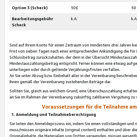
Option 3 (Scheck)
50£
50
Bearbeitungsgebühr
k.A.
k.A
Scheck
Sind auf Ihrem Konto für einen Zeitraum von mindestens drei Jahren kein
Frist von sieben Tagen nach einer entsprechenden Ankündigung die für
Schlussbetrag zurückzuhalten, der dem in der Übersicht Mindestausz
Mindestauszahlungsbetrag entspricht. Ferner können eine etwaig aufg
unterliegen oder durch geltende Verjährungsfristen verfallen.
An Sie unter Abzug bzw. Einbehalt aller in der Vereinbarung beschrieb
Ihnen gemäß der Vereinbarung zustehenden Beträge dar.
Sollten Sie, gleich aus welchem Grund, eine Überschusszahlung erhalte
an Sie im Rahmen der Vereinbarung zukünftig zahlbaren Vergütung zu 
Voraussetzungen für die Teilnahme a
1. Anmeldung und Teilnahmeberechtigung
Sie leiten den Anmeldeprozess ein, indem Sie einen vollständigen und 
muss/müssen originäre Inhalte (original content) enthalten und über d
Originalinhalte, die Materialien von Dritten verwenden, müssen wese