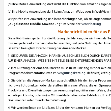
(d) Ihre Mobile Anwendung darf nicht die Funktion von Amazons eige
(e) Ihre Mobile Anwendung darf keine Amazon-Webpages in WebView 
Wir prüfen Ihre Anwendung und benachrichtigen Sie, ob sie angenomm
„
Zugelassene Mobile Anwendung
“ im Sinne der
Vereinbarung
.
Markenrichtlinien für das 
Diese Richtlinien gelten für die Nutzung der Marken, die wir Ihnen als 
müssen jederzeit strikt eingehalten werden, und jede Nutzung der Ama
Lizenzen bezüglich Ihrer Nutzung der Amazon-Marken.
1. SIE DÜRFEN DIE AMAZON-MARKEN AUSSCHLIESSLICH DURCH DARS
AUF EINER AMAZON-WEBSITE MITTELS EINES ENTSPRECHENDEN PART
2. Ihre Nutzung der Amazon-Marken muss (i) im Einklang mit der aktuells
Programmdokumentation (wie im
Vergütungskatalog
definiert) erfolg
3. Sie dürfen die Amazon-Marken ausschließlich für den in der Progr
nicht wie folgt nutzen oder darstellen: (i) in einer Weise, die ein Spo
Produkte und Dienstleistungen zu verunglimpfen, (iii) in einer Weise
schädigen könnte, oder (iv) in Offline-Materialien oder E-Mails (z. B.
Dokumenten oder mündlicher Werbung).
4. Wir werden Ihnen ein Bild bzw. Bilder der Amazon-Marken zur Verfüg