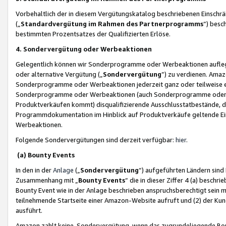
Vorbehaltlich der in diesem Vergütungskatalog beschriebenen Einschr
(„
Standardvergütung im Rahmen des Partnerprogramms
“) besc
bestimmten Prozentsatzes der Qualifizierten Erlöse.
4. Sondervergütung oder Werbeaktionen
Gelegentlich können wir Sonderprogramme oder Werbeaktionen auflegen,
oder alternative Vergütung („
Sondervergütung
”) zu verdienen. Amazo
Sonderprogramme oder Werbeaktionen jederzeit ganz oder teilweise einz
Sonderprogramme oder Werbeaktionen (auch Sonderprogramme oder We
Produktverkäufen kommt) disqualifizierende Ausschlusstatbestände, di
Programmdokumentation im Hinblick auf Produktverkäufe geltende E
Werbeaktionen.
Folgende Sondervergütungen sind derzeit verfügbar:
hier
.
(a) Bounty Events
In den in der
Anlage
(„
Sondervergütung
“) aufgeführten Ländern sind
Zusammenhang mit „
Bounty Events
“ die in dieser Ziffer 4 (a) besch
Bounty Event wie in der Anlage beschrieben anspruchsberechtigt sein mu
teilnehmende Startseite einer Amazon-Website aufruft und (2) der Kun
ausführt.
Amazon zahlt keine Sondervergütung, wenn das zugrundeliegende Boun