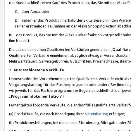
der Kunde schließt einen Kauf des Produkts ab, das Sie mit der Alexa 
C. über Alexa, oder
D. indem er das Produkt innerhalb der Skills Session in den Waren
seiner erstmaligen Teilnahme an der Alexa Shopping Action abschlie
iii. das Produkt, das Sie mit der Alexa-Einkaufsaktion vorgestellt ha
ihm bezahlt.
Die aus den einzelnen Qualifizierten Verkäufen generierten „
Qualifizi
Qualifizierten Verkäufe einnehmen, abzüglich etwaiger Versandkosten
Mehrwertsteuer), Servicegebühren, Gutschriften, Preisnachlässe, Bear
2. Ausgeschlossene Verkäufe
Unbeschadet des Vorstehenden gelten Qualifizierte Verkäufe nicht als
Vergütungskatalog für das Partnerprogramm oder andere Bestimmungen,
wir jeweils für das Partnerprogramm festlegen, einschließlich der jewe
„
Programmdokumentation
“).
Ferner gelten folgende Verkäufe, die andernfalls Qualifizierte Verkä
(a) Produktkäufe, die nach Beendigung Ihrer
Vereinbarung
erfolgen;
(b) Produktbestellungen, bei denen eine Stornierung, Rückgabe oder R