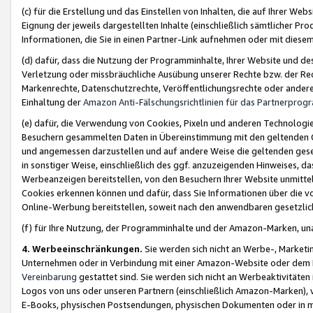
(c) für die Erstellung und das Einstellen von Inhalten, die auf Ihrer We
Eignung der jeweils dargestellten Inhalte (einschließlich sämtlicher 
Informationen, die Sie in einen Partner-Link aufnehmen oder mit diese
(d) dafür, dass die Nutzung der Programminhalte, Ihrer Website und des 
Verletzung oder missbräuchliche Ausübung unserer Rechte bzw. der Recht
Markenrechte, Datenschutzrechte, Veröffentlichungsrechte oder anderer
Einhaltung der
Amazon Anti-Fälschungsrichtlinien für das Partnerpro
(e) dafür, die Verwendung von Cookies, Pixeln und anderen Technologien
Besuchern gesammelten Daten in Übereinstimmung mit den geltenden Ge
und angemessen darzustellen und auf andere Weise die geltenden geset
in sonstiger Weise, einschließlich des ggf. anzuzeigenden Hinweises, d
Werbeanzeigen bereitstellen, von den Besuchern Ihrer Website unmitte
Cookies erkennen können und dafür, dass Sie Informationen über die v
Online-Werbung bereitstellen, soweit nach den anwendbaren gesetzlic
(f) für Ihre Nutzung, der Programminhalte und der Amazon-Marken, u
4. Werbeeinschränkungen.
Sie werden sich nicht an Werbe-, Market
Unternehmen oder in Verbindung mit einer Amazon-Website oder dem Pa
Vereinbarung
gestattet sind. Sie werden sich nicht an Werbeaktivitäten
Logos von uns oder unseren Partnern (einschließlich Amazon-Marken), 
E-Books, physischen Postsendungen, physischen Dokumenten oder in 