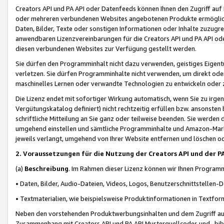
Creators API und PA API oder Datenfeeds können Ihnen den Zugriff auf D
oder mehreren verbundenen Websites angebotenen Produkte ermögliche
Daten, Bilder, Texte oder sonstigen Informationen oder Inhalte zuzugre
anwendbaren Lizenzvereinbarungen für die Creators API und PA API od
diesen verbundenen Websites zur Verfügung gestellt werden.
Sie dürfen den Programminhalt nicht dazu verwenden, geistiges Eigent
verletzen. Sie dürfen Programminhalte nicht verwenden, um direkt ode
maschinelles Lernen oder verwandte Technologien zu entwickeln oder zu
Die Lizenz endet mit sofortiger Wirkung automatisch, wenn Sie zu irg
Vergütungskatalog definiert) nicht rechtzeitig erfüllen bzw. ansonsten
schriftliche Mitteilung an Sie ganz oder teilweise beenden. Sie werden
umgehend einstellen und sämtliche Programminhalte und Amazon-Marke
jeweils verlangt, umgehend von Ihrer Website entfernen und löschen od
2. Voraussetzungen für die Nutzung der Creators API und der P
(a)
Beschreibung
. Im Rahmen dieser Lizenz können wir Ihnen Programmi
• Daten, Bilder, Audio-Dateien, Videos, Logos, Benutzerschnittstellen-
• Textmaterialien, wie beispielsweise Produktinformationen in Textfor
Neben den vorstehenden Produktwerbungsinhalten und dem Zugriff auf 
Zusammenhang mit Creators API und PA API Musterquellcodes und -bibli