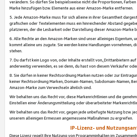
verändern. So dürfen Sie beispielsweise nicht die Proportionen, Farb
Marke hinzufügen bzw. Elemente aus einer Amazon-Marke entfernen.
5. Jede Amazon-Marke muss für sich alleine in ihrer Gesamtheit darge
grafischen oder Textelementen muss ein hinreichender Abstand gegebe
platzieren, der die Lesbarkeit oder Darstellung dieser Amazon-Marke b
6. Alle Rechte an den Amazon-Marken sind unser alleiniges Eigentum, 
kommt alleine uns zugute. Sie werden keine Handlungen vornehmen, 
stehen.
7. Du darfst kein Logo von, oder Inhalte erstellt von,
Drittanbietern au
anderweitig verwenden, es sei denn, du hast von diesem Verkäufer oder
8. Sie dürfen in keiner Rechtsordnung Marken nutzen oder zur Eintragu
keiner Rechtsordnung Marken, Domain-Namen, Subdomain-Namen, Benu
Amazon-Marke zum Verwechseln ähnlich sind.
Wir behalten uns das Recht vor, diese Markenrichtlinien und die gene
Einstellen einer Änderungsmitteilung oder überarbeiteter Markenricht
Wir behalten uns das Recht vor, gegen jede unbefugte Nutzung bzw. jede 
unserem alleinigen Ermessen angemessene Maßnahmen zu ergreifen.
IP-Lizenz- und Nutzungsan
Diese Lizenz regelt Ihre Nutzung von Programminhalten im Zusammen