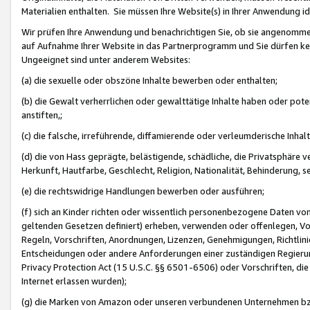
Materialien enthalten. Sie müssen Ihre Website(s) in Ihrer Anwendung ide
Wir prüfen Ihre Anwendung und benachrichtigen Sie, ob sie angenommen
auf Aufnahme Ihrer Website in das Partnerprogramm und Sie dürfen kei
Ungeeignet sind unter anderem Websites:
(a) die sexuelle oder obszöne Inhalte bewerben oder enthalten;
(b) die Gewalt verherrlichen oder gewalttätige Inhalte haben oder pot
anstiften,;
(c) die falsche, irreführende, diffamierende oder verleumderische Inha
(d) die von Hass geprägte, belästigende, schädliche, die Privatsphäre v
Herkunft, Hautfarbe, Geschlecht, Religion, Nationalität, Behinderung, 
(e) die rechtswidrige Handlungen bewerben oder ausführen;
(f) sich an Kinder richten oder wissentlich personenbezogene Daten vo
geltenden Gesetzen definiert) erheben, verwenden oder offenlegen, Vo
Regeln, Vorschriften, Anordnungen, Lizenzen, Genehmigungen, Richtlini
Entscheidungen oder andere Anforderungen einer zuständigen Regierung
Privacy Protection Act (15 U.S.C. §§ 6501-6506) oder Vorschriften, di
Internet erlassen wurden);
(g) die Marken von Amazon oder unseren verbundenen Unternehmen b