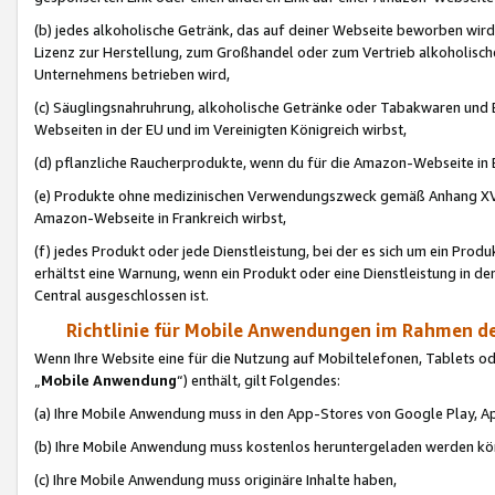
(b) jedes alkoholische Getränk, das auf deiner Webseite beworben wird
Lizenz zur Herstellung, zum Großhandel oder zum Vertrieb alkoholisch
Unternehmens betrieben wird,
(c) Säuglingsnahruhrung, alkoholische Getränke oder Tabakwaren und E
Webseiten in der EU und im Vereinigten Königreich wirbst,
(d) pflanzliche Raucherprodukte, wenn du für die Amazon-Webseite in B
(e) Produkte ohne medizinischen Verwendungszweck gemäß Anhang XVI 
Amazon-Webseite in Frankreich wirbst,
(f) jedes Produkt oder jede Dienstleistung, bei der es sich um ein Prod
erhältst eine Warnung, wenn ein Produkt oder eine Dienstleistung in de
Central ausgeschlossen ist.
Richtlinie für Mobile Anwendungen im Rahmen de
Wenn Ihre Website eine für die Nutzung auf Mobiltelefonen, Tablets 
„
Mobile Anwendung
“) enthält, gilt Folgendes:
(a) Ihre Mobile Anwendung muss in den App-Stores von Google Play, A
(b) Ihre Mobile Anwendung muss kostenlos heruntergeladen werden könn
(c) Ihre Mobile Anwendung muss originäre Inhalte haben,