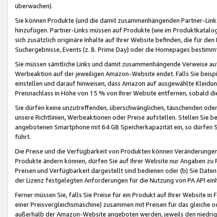
überwachen).
Sie können Produkte (und die damit zusammenhängenden Partner-Links)
hinzufügen. Partner-Links müssen auf Produkte (wie im Produktkatalog de
sich zusätzlich originäre Inhalte auf Ihrer Website befinden, die für 
Suchergebnisse, Events (z. B. Prime Day) oder die Homepages bestimmte
Sie müssen sämtliche Links und damit zusammenhängende Verweise auf z
Werbeaktion auf der jeweiligen Amazon-Website endet. Falls Sie beisp
einstellen und darauf hinweisen, dass Amazon auf ausgewählte Kleidun
Preisnachlass in Höhe von 15 % von Ihrer Website entfernen, sobald di
Sie dürfen keine unzutreffenden, überschwänglichen, täuschenden od
unsere Richtlinien, Werbeaktionen oder Preise aufstellen. Stellen Sie 
angebotenen Smartphone mit 64 GB Speicherkapazität ein, so dürfen S
führt.
Die Preise und die Verfügbarkeit von Produkten können Veränderungen 
Produkte ändern können, dürfen Sie auf Ihrer Website nur Angaben zu P
Preisen und Verfügbarkeit dargestellt sind bedienen oder (b) Sie Daten
der Lizenz festgelegten Anforderungen für die Nutzung von PA API einh
Ferner müssen Sie, falls Sie Preise für ein Produkt auf Ihrer Website in 
einer Preisvergleichsmaschine) zusammen mit Preisen für das gleiche o
außerhalb der Amazon-Website angeboten werden, jeweils den niedrigst