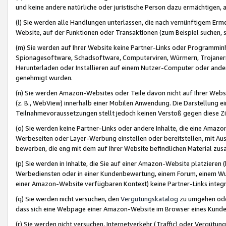
und keine andere natürliche oder juristische Person dazu ermächtigen, a
(l) Sie werden alle Handlungen unterlassen, die nach vernünftigem Erme
Website, auf der Funktionen oder Transaktionen (zum Beispiel suchen, s
(m) Sie werden auf Ihrer Website keine Partner-Links oder Programmin
Spionagesoftware, Schadsoftware, Computerviren, Würmern, Trojaner
Herunterladen oder Installieren auf einem Nutzer-Computer oder ande
genehmigt wurden.
(n) Sie werden Amazon-Websites oder Teile davon nicht auf Ihrer Websi
(z. B., WebView) innerhalb einer Mobilen Anwendung. Die Darstellung ein
Teilnahmevoraussetzungen stellt jedoch keinen Verstoß gegen diese Zif
(o) Sie werden keine Partner-Links oder andere Inhalte, die eine Am
Werbeseiten oder Layer-Werbung einstellen oder bereitstellen, mit Au
bewerben, die eng mit dem auf Ihrer Website befindlichen Material z
(p) Sie werden in Inhalte, die Sie auf einer Amazon-Website platzier
Werbediensten oder in einer Kundenbewertung, einem Forum, einem Wun
einer Amazon-Website verfügbaren Kontext) keine Partner-Links integr
(q) Sie werden nicht versuchen, den
Vergütungskatalog
zu umgehen oder
dass sich eine Webpage einer Amazon-Website im Browser eines Kunden 
(r) Sie werden nicht versuchen, Internetverkehr (Traffic) oder Vergü