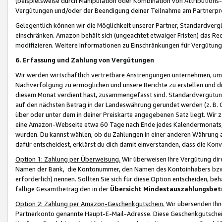
(beispielsweise durch Manipulation oder Kombination von Attributions-
Vergütungen und/oder der Beendigung deiner Teilnahme am Partnerp
Gelegentlich können wir die Möglichkeit unserer Partner, Standardv
einschränken. Amazon behält sich (ungeachtet etwaiger Fristen) das Re
modifizieren. Weitere Informationen zu Einschränkungen für Vergütung
6. Erfassung und Zahlung von Vergütungen
Wir werden wirtschaftlich vertretbare Anstrengungen unternehmen, um 
Nachverfolgung zu ermöglichen und unsere Berichte zu erstellen und di
diesem Monat verdient hast, zusammengefasst sind. Standardvergütung
auf den nächsten Betrag in der Landeswährung gerundet werden (z. B. C
über oder unter dem in deiner Preiskarte angegebenen Satz liegt. Wir
eine Amazon-Webseite etwa 60 Tage nach Ende jedes Kalendermonats, i
wurden. Du kannst wählen, ob du Zahlungen in einer anderen Währung
dafür entscheidest, erklärst du dich damit einverstanden, dass die K
Option 1: Zahlung per Überweisung.
Wir überweisen Ihre Vergütung dir
Namen der Bank, die Kontonummer, den Namen des Kontoinhabers bzw. a
erforderlich) nennen. Sollten Sie sich für diese Option entscheiden, be
fällige Gesamtbetrag den in der
Übersicht Mindestauszahlungsbet
Option 2: Zahlung per Amazon-Geschenkgutschein.
Wir übersenden Ihne
Partnerkonto genannte Haupt-E-Mail-Adresse. Diese Geschenkgutschei