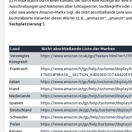
(c) Produktkäufe durch einen Kunden, der durch eine Anzeige auf eine 
Ausschreibungen und Auktionen über Schlagwörter, Suchbegriffe oder 
oder eine andere Amazon-Marke (vgl. die nicht abschließende Liste un
buchstabierte Varianten dieser Wörter (z. B. „ammazon“, „amaozn“ und „
Suchplatzierung
”);
Land
Nicht abschließende Liste der Marken
Vereinigtes
https://www.amazon.co.uk/gp/feature.html?ie=U
Königreich
Frankreich
https://www.amazon.fr/gp/help/customer/displa
E78834F9BA58__SECTION_64DE0ED1D744420E9
Italien
https://www.amazon.it/gp/help/customer/display
Irland
https://www.amazon.ie/gp/help/customer/displa
Niederlande
https://www.amazon.nl/gp/help/customer/display
Spanien
https://www.amazon.es/gp/help/customer/display
Deutschland
https://www.amazon.de/gp/help/customer/displa
Schweden
https://www.amazon.de/gp/help/customer/displa
Polen
https://www.amazon.pl/gp/help/customer/display
Belgien
https://www.amazon.com.be/gp/help/customer/d