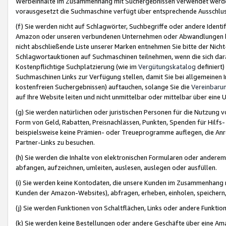
Werbeinhalte im Zusammenhang mit Suchergebnissen verwendet werden,
vorausgesetzt die Suchmaschine verfügt über entsprechende Ausschlu
(f) Sie werden nicht auf Schlagwörter, Suchbegriffe oder andere Ident
Amazon oder unseren verbundenen Unternehmen oder Abwandlungen bzw
nicht abschließende Liste unserer Marken entnehmen Sie bitte der Nich
Schlagwortauktionen auf Suchmaschinen teilnehmen, wenn die sich da
Kostenpflichtige Suchplatzierung (wie im
Vergütungskatalog
definiert
Suchmaschinen Links zur Verfügung stellen, damit Sie bei allgemeinen I
kostenfreien Suchergebnissen) auftauchen, solange Sie die
Vereinbaru
auf Ihre Website leiten und nicht unmittelbar oder mittelbar über eine
(g) Sie werden natürlichen oder juristischen Personen für die Nutzung 
Form von Geld, Rabatten, Preisnachlässen, Punkten, Spenden für Hilfs
beispielsweise keine Prämien- oder Treueprogramme auflegen, die Anrei
Partner-Links zu besuchen.
(h) Sie werden die Inhalte von elektronischen Formularen oder anderem M
abfangen, aufzeichnen, umleiten, auslesen, auslegen oder ausfüllen.
(i) Sie werden keine Kontodaten, die unsere Kunden im Zusammenhang 
Kunden der Amazon-Websites), abfragen, erheben, einholen, speichern,
(j) Sie werden Funktionen von Schaltflächen, Links oder andere Funkti
(k) Sie werden keine Bestellungen oder andere Geschäfte über eine Ama