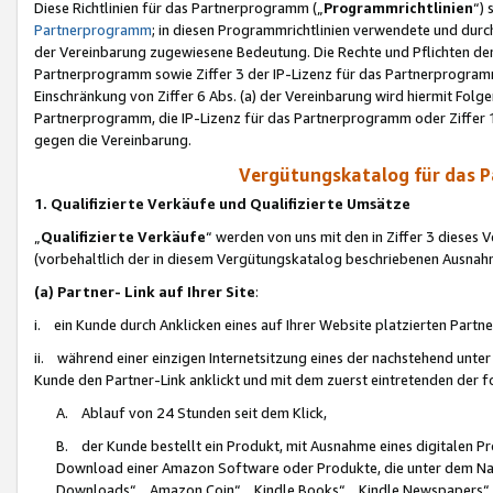
Diese Richtlinien für das Partnerprogramm („
Programmrichtlinien
“)
Partnerprogramm
; in diesen Programmrichtlinien verwendete und durch
der Vereinbarung zugewiesene Bedeutung. Die Rechte und Pflichten de
Partnerprogramm sowie Ziffer 3 der IP-Lizenz für das Partnerprogram
Einschränkung von Ziffer 6 Abs. (a) der Vereinbarung wird hiermit Fol
Partnerprogramm, die IP-Lizenz für das Partnerprogramm oder Ziffer 1
gegen die Vereinbarung.
Vergütungskatalog für das 
1. Qualifizierte Verkäufe und Qualifizierte Umsätze
„
Qualifizierte Verkäufe
“ werden von uns mit den in Ziffer 3 diese
(vorbehaltlich der in diesem Vergütungskatalog beschriebenen Ausnah
(a) Partner- Link auf Ihrer Site
:
i. ein Kunde durch Anklicken eines auf Ihrer Website platzierten Part
ii. während einer einzigen Internetsitzung eines der nachstehend unter (i)
Kunde den Partner-Link anklickt und mit dem zuerst eintretenden der f
A. Ablauf von 24 Stunden seit dem Klick,
B. der Kunde bestellt ein Produkt, mit Ausnahme eines digitalen P
Download einer Amazon Software oder Produkte, die unter dem N
Downloads“, „Amazon Coin“, „Kindle Books“, „Kindle Newspapers“, „