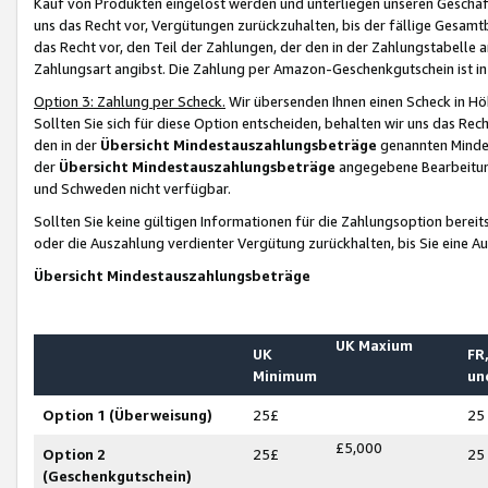
Kauf von Produkten eingelöst werden und unterliegen unseren Geschäf
uns das Recht vor, Vergütungen zurückzuhalten, bis der fällige Gesamt
das Recht vor, den Teil der Zahlungen, der den in der Zahlungstabelle 
Zahlungsart angibst. Die Zahlung per Amazon-Geschenkgutschein ist in
Option 3: Zahlung per Scheck.
Wir übersenden Ihnen einen Scheck in Höh
Sollten Sie sich für diese Option entscheiden, behalten wir uns das Rec
den in der
Übersicht Mindestauszahlungsbeträge
genannten Mindest
der
Übersicht Mindestauszahlungsbeträge
angegebene Bearbeitung
und Schweden nicht verfügbar.
Sollten Sie keine gültigen Informationen für die Zahlungsoption bereit
oder die Auszahlung verdienter Vergütung zurückhalten, bis Sie eine A
Übersicht Mindestauszahlungsbeträge
UK Maxium
UK
FR,
Minimum
un
Option 1 (Überweisung)
25£
25
£5,000
Option 2
25£
25
(Geschenkgutschein)