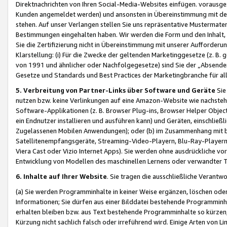
Direktnachrichten von Ihren Social-Media-Websites einfügen. vorausg
Kunden angemeldet werden) und ansonsten in Übereinstimmung mit der
stehen. Auf unser Verlangen stellen Sie uns repräsentative Mustermater
Bestimmungen eingehalten haben. Wir werden die Form und den Inhalt, di
Sie die Zertifizierung nicht in Übereinstimmung mit unserer Aufforderu
Klarstellung: (i) Für die Zwecke der geltenden Marketinggesetze (z. 
von 1991 und ähnlicher oder Nachfolgegesetze) sind Sie der „Absender“ j
Gesetze und Standards und Best Practices der Marketingbranche für 
5. Verbreitung von Partner-Links über Software und Geräte
Sie
nutzen bzw. keine Verlinkungen auf eine Amazon-Website wie nachsteh
Software-Applikationen (z. B. Browser Plug-ins, Browser Helper Objec
ein Endnutzer installieren und ausführen kann) und Geräten, einschlie
Zugelassenen Mobilen Anwendungen); oder (b) im Zusammenhang mit bzw.
Satellitenempfangsgeräte, Streaming-Video-Playern, Blu-Ray-Playern 
Viera Cast oder Vizio Internet Apps). Sie werden ohne ausdrückliche v
Entwicklung von Modellen des maschinellen Lernens oder verwandter 
6. Inhalte auf Ihrer Website
. Sie tragen die ausschließliche Verantwo
(a) Sie werden Programminhalte in keiner Weise ergänzen, löschen oder
Informationen; Sie dürfen aus einer Bilddatei bestehende Programminhal
erhalten bleiben bzw. aus Text bestehende Programminhalte so kürzen, 
Kürzung nicht sachlich falsch oder irreführend wird. Einige Arten von L