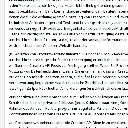
jeden Musterquellcode bzw. jede Musterbibliothek geltenden gesonder
auch Spezifikationen, Benutzerhandbücher, Anleitungen, Begleitmaterial
denen die für die ordnungsgemäße Nutzung von Creators API und PA A
technischen Anforderungen und Test- und Leistungskriterien (zusammen
verwendete Begriff „Produktwerbungsinhalte“ schließt ausdrücklich al
Lizenz zur Verfügung stellen, sowie alle von uns zur Verfügung gestel
ausdrücklich nicht auf Daten, Bilder, Texte oder sonstige Informatione
es sich nicht um eine Amazon-Website handelt.
(b) Abrufen von Produktwerbungsinhalten. Sie können Produkt-Werbein
ausdrückliche vorherige schriftliche Genehmigung erteilt haben, könn
wir über die Creators API Feeds zur Verfügung stellen. Wenn Sie Produk
Nutzung von Datenfeeds dieser Lizenz. Sie erkennen an, dass wir Creat
API oder Datenfeeds jederzeit ändern, auslaufen lassen oder neu veröffe
Verantwortung liegt, sicherzustellen, dass Ihr Zugriff auf die und Ihr
jeweiligen Zeitpunkt aktuellen Anforderungen (einschließlich dieser Liz
Zur Identifizierung Ihres Kontos und zum Stellen von Anfragen an Crea
Schlüssel und einem privaten Schlüssel (jedes Schlüsselpaar eine „Kon
Rahmen des Amazon-Partnerprogramms zugeteilte Partner-ID oder ein
Kontokennungen über den Creators API und PA API Kontoerstellungspro
Um Programmwerbeinhalte über die Creators API Dienste zu erhalten, m