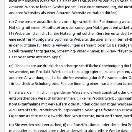
nicht mit anderen Websites als einer Amazon-Website verlinken oder i
Amazon-Website lenken (wobei jedoch Teile Ihrer Anwendung, die nich
anderen Websites als einer Amazon-Website enthalten dürfen).
(d) Ohne unsere ausdrückliche vorherige schriftliche Zustimmung werd
Nutzung mit einem Mobiltelefon oder sonstigen Mobilgerät entwickelt
(1) Websites, die nicht für die Nutzung mit solchen Geräten entwickelt
eine nicht für Mobilgeräte optimierte Website, die über einen Interne
in den
Richtlinie für Mobile Anwendungen
definiert, oder (3) Beistellge
Satellitenempfangsgeräte, Streaming-Video-Player, Blu-Ray-Player ode
Cast oder Vizio Internet-Apps).
(e) Ohne unsere ausdrückliche vorherige schriftliche Genehmigung dürfe
verwenden, um Produkt-Werbeinhalte zu aggregieren, zu analysieren, 
anderen Anwendungen, die für die Verwendung durch Personen oder Or
für die direkte Schulung oder Feinabstimmung eines maschinellen Lern
(f) Sie werden (i) nicht in irgendeiner Weise in die Funktionalität ode
entsprechenden Versuch unternehmen; (ii) keine Produktwerbungsinha
Kontaktaufnahme mit Verkäufern oder Kunden oder sonstiger Werbeaktiv
API, Datenfeeds, Produktwerbungsinhalten oder Spezifikationen erschei
Eigentumsrechte oder gewerblicher Schutzrechte, nicht entfernen, verd
(g) Sie werden nicht versuchen, (i) die Spezifikationen oder die in de
manipulieren, zu reparieren oder anderweitig abgeleitete Werke davon z