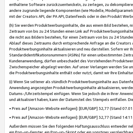
enthaltene Software zurückzuentwickeln, zu zerlegen, zu dekompilier
andere zugrunde liegende Komponenten (wie Modelle, Modellparameter
mit der Creators API, der PA API, Datenfeeds oder in den Produkt Werb
(h) Sie werden Produktwerbungsinhalte, die aus einem Bild bestehen, ni
Zeitraum von bis zu 24 Stunden einen Link auf Produktwerbungsinhalte
die nicht aus Bildern bestehen, für einen Zeitraum von bis zu 24 Stund
Ablauf dieses Zeitraums durch entsprechende Anfrage an die Creators 
Produktwerbungsinhalte aktualisieren und neu darstellen. Sofern wir Ih
Standardidentifikationsnummern (ASINs) für einen unbestimmten Zeitra
Kundenanwendung, dürfen unbeschadet des Vorstehenden Produktwerbu
Zwischenspeicher abgelegt werden. Auf unser Verlangen werden Sie un
die Produktwerbungsinhalte enthält oder nutzt, damit wir Ihre Einhalt
(i) Wenn Sie seltener als stündlich Produktwerbungsinhalte aus Datenfe
Anwendung angezeigten Produktwerbungsinhalte aktualisieren, werden 
Datums-/Uhrzeitstempel einfügen. Wenn Sie jedoch die in Ihrer Anwe
und aktualisiert haben, kann der Datumsteil des Stempels entfallen. Dies
• Preis auf [Amazon-Website einfügen]: [EUR/GBP] 32,77 (Stand 07.01.
• Preis auf [Amazon-Website einfügen]: [EUR/GBP] 32,77 (Stand 14:11 
Außerdem müssen Sie den folgenden Haftungsausschluss entweder neb
ein Pop-up-Fenster, ein Pop-up-Skript oder ein sonstiges vergleichba