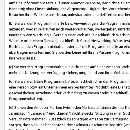
auf eine Informationsseite auf einer Amazon-Website, der nicht als Part
Bannern); ohne Einschränkung der Allgemeingültigkeit des Vorstehende
Besucher Ihrer Website unsichtbar, unlesbar oder unentzifferbar mache
(b) Sie werden Programminhalte bzw. Anwendungen, die Programminhalt
anzeigen, weder verkaufen noch weiterverkaufen, weitergeben, unterli
innerhalb von Werbung außerhalb Ihrer Website (einschließlich Werbun
Website oder einem Dienst (einschließlich Social Networking-Website
Rechte an den Programminhalten oder auf die Programminhalte an eine a
übertragen müssten, und Sie werden keine mit Ihrem Partner-Tag formati
Ihre Website ist.
(c) Sie werden Programminhalte, die nicht mehr auf einer Amazon-Websit
mehr zur Nutzung zur Verfügung stehen, umgehend von Ihrer Website e
(d) Sie werden keine Programminhalte, einschließlich in den Programmin
eine Person bzw. ein Unternehmen ein bestimmtes Produkt, eine Dienstle
geschäftlichen Beziehung oder Verbindung zu diesen steht (einschließli
Programminhalten).
(e) Sie werden Amazon-Marken (wie in den
Markenrichtlinien
definiert) 
„ammazon“, „amaozn“ und „kindel“) nicht zwecks Nutzung in einer Suc
Versuch unternehmen). Zusätzlich zu sonstigen Amazon zur Verfügung 
sorgen, dass von uns benannte Suchmaschinen Geschützte Begriffe (wie 