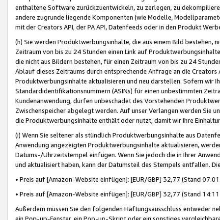
enthaltene Software zurückzuentwickeln, zu zerlegen, zu dekompilier
andere zugrunde liegende Komponenten (wie Modelle, Modellparameter
mit der Creators API, der PA API, Datenfeeds oder in den Produkt Werb
(h) Sie werden Produktwerbungsinhalte, die aus einem Bild bestehen, ni
Zeitraum von bis zu 24 Stunden einen Link auf Produktwerbungsinhalte
die nicht aus Bildern bestehen, für einen Zeitraum von bis zu 24 Stund
Ablauf dieses Zeitraums durch entsprechende Anfrage an die Creators 
Produktwerbungsinhalte aktualisieren und neu darstellen. Sofern wir Ih
Standardidentifikationsnummern (ASINs) für einen unbestimmten Zeitra
Kundenanwendung, dürfen unbeschadet des Vorstehenden Produktwerbu
Zwischenspeicher abgelegt werden. Auf unser Verlangen werden Sie un
die Produktwerbungsinhalte enthält oder nutzt, damit wir Ihre Einhalt
(i) Wenn Sie seltener als stündlich Produktwerbungsinhalte aus Datenfe
Anwendung angezeigten Produktwerbungsinhalte aktualisieren, werden 
Datums-/Uhrzeitstempel einfügen. Wenn Sie jedoch die in Ihrer Anwe
und aktualisiert haben, kann der Datumsteil des Stempels entfallen. Dies
• Preis auf [Amazon-Website einfügen]: [EUR/GBP] 32,77 (Stand 07.01.
• Preis auf [Amazon-Website einfügen]: [EUR/GBP] 32,77 (Stand 14:11 
Außerdem müssen Sie den folgenden Haftungsausschluss entweder neb
ein Pop-up-Fenster, ein Pop-up-Skript oder ein sonstiges vergleichba