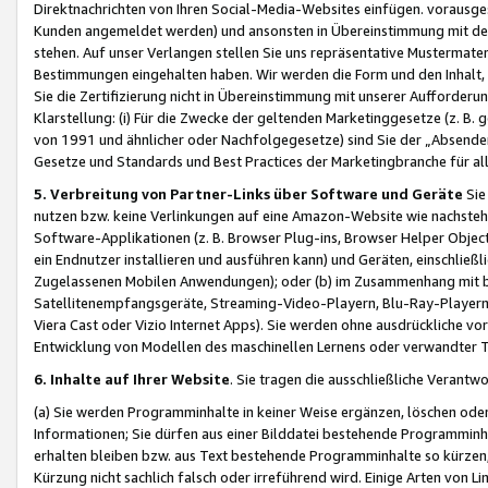
Direktnachrichten von Ihren Social-Media-Websites einfügen. vorausg
Kunden angemeldet werden) und ansonsten in Übereinstimmung mit der
stehen. Auf unser Verlangen stellen Sie uns repräsentative Mustermater
Bestimmungen eingehalten haben. Wir werden die Form und den Inhalt, di
Sie die Zertifizierung nicht in Übereinstimmung mit unserer Aufforderu
Klarstellung: (i) Für die Zwecke der geltenden Marketinggesetze (z. 
von 1991 und ähnlicher oder Nachfolgegesetze) sind Sie der „Absender“ j
Gesetze und Standards und Best Practices der Marketingbranche für 
5. Verbreitung von Partner-Links über Software und Geräte
Sie
nutzen bzw. keine Verlinkungen auf eine Amazon-Website wie nachsteh
Software-Applikationen (z. B. Browser Plug-ins, Browser Helper Objec
ein Endnutzer installieren und ausführen kann) und Geräten, einschlie
Zugelassenen Mobilen Anwendungen); oder (b) im Zusammenhang mit bzw.
Satellitenempfangsgeräte, Streaming-Video-Playern, Blu-Ray-Playern 
Viera Cast oder Vizio Internet Apps). Sie werden ohne ausdrückliche v
Entwicklung von Modellen des maschinellen Lernens oder verwandter 
6. Inhalte auf Ihrer Website
. Sie tragen die ausschließliche Verantwo
(a) Sie werden Programminhalte in keiner Weise ergänzen, löschen oder
Informationen; Sie dürfen aus einer Bilddatei bestehende Programminhal
erhalten bleiben bzw. aus Text bestehende Programminhalte so kürzen, 
Kürzung nicht sachlich falsch oder irreführend wird. Einige Arten von L