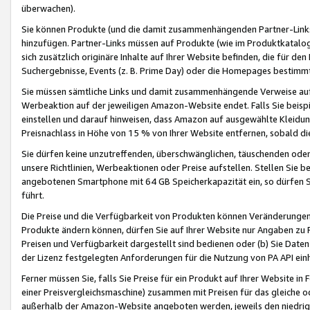
überwachen).
Sie können Produkte (und die damit zusammenhängenden Partner-Links)
hinzufügen. Partner-Links müssen auf Produkte (wie im Produktkatalog de
sich zusätzlich originäre Inhalte auf Ihrer Website befinden, die für 
Suchergebnisse, Events (z. B. Prime Day) oder die Homepages bestimmte
Sie müssen sämtliche Links und damit zusammenhängende Verweise auf z
Werbeaktion auf der jeweiligen Amazon-Website endet. Falls Sie beisp
einstellen und darauf hinweisen, dass Amazon auf ausgewählte Kleidun
Preisnachlass in Höhe von 15 % von Ihrer Website entfernen, sobald di
Sie dürfen keine unzutreffenden, überschwänglichen, täuschenden od
unsere Richtlinien, Werbeaktionen oder Preise aufstellen. Stellen Sie 
angebotenen Smartphone mit 64 GB Speicherkapazität ein, so dürfen S
führt.
Die Preise und die Verfügbarkeit von Produkten können Veränderungen 
Produkte ändern können, dürfen Sie auf Ihrer Website nur Angaben zu P
Preisen und Verfügbarkeit dargestellt sind bedienen oder (b) Sie Daten
der Lizenz festgelegten Anforderungen für die Nutzung von PA API einh
Ferner müssen Sie, falls Sie Preise für ein Produkt auf Ihrer Website in 
einer Preisvergleichsmaschine) zusammen mit Preisen für das gleiche o
außerhalb der Amazon-Website angeboten werden, jeweils den niedrigst