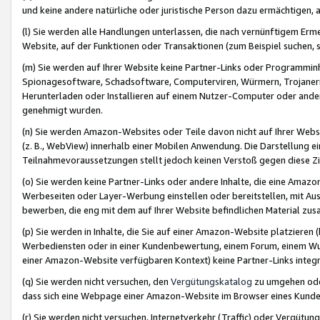
und keine andere natürliche oder juristische Person dazu ermächtigen, a
(l) Sie werden alle Handlungen unterlassen, die nach vernünftigem Erme
Website, auf der Funktionen oder Transaktionen (zum Beispiel suchen, s
(m) Sie werden auf Ihrer Website keine Partner-Links oder Programmin
Spionagesoftware, Schadsoftware, Computerviren, Würmern, Trojaner
Herunterladen oder Installieren auf einem Nutzer-Computer oder ande
genehmigt wurden.
(n) Sie werden Amazon-Websites oder Teile davon nicht auf Ihrer Websi
(z. B., WebView) innerhalb einer Mobilen Anwendung. Die Darstellung ein
Teilnahmevoraussetzungen stellt jedoch keinen Verstoß gegen diese Zif
(o) Sie werden keine Partner-Links oder andere Inhalte, die eine Am
Werbeseiten oder Layer-Werbung einstellen oder bereitstellen, mit Au
bewerben, die eng mit dem auf Ihrer Website befindlichen Material z
(p) Sie werden in Inhalte, die Sie auf einer Amazon-Website platzier
Werbediensten oder in einer Kundenbewertung, einem Forum, einem Wun
einer Amazon-Website verfügbaren Kontext) keine Partner-Links integr
(q) Sie werden nicht versuchen, den
Vergütungskatalog
zu umgehen oder
dass sich eine Webpage einer Amazon-Website im Browser eines Kunden 
(r) Sie werden nicht versuchen, Internetverkehr (Traffic) oder Vergü