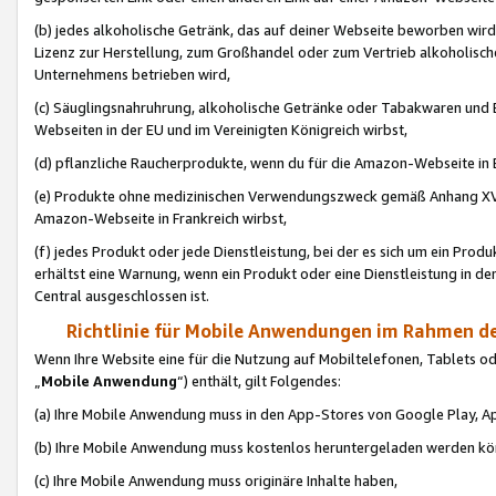
(b) jedes alkoholische Getränk, das auf deiner Webseite beworben wird
Lizenz zur Herstellung, zum Großhandel oder zum Vertrieb alkoholisch
Unternehmens betrieben wird,
(c) Säuglingsnahruhrung, alkoholische Getränke oder Tabakwaren und E
Webseiten in der EU und im Vereinigten Königreich wirbst,
(d) pflanzliche Raucherprodukte, wenn du für die Amazon-Webseite in B
(e) Produkte ohne medizinischen Verwendungszweck gemäß Anhang XVI 
Amazon-Webseite in Frankreich wirbst,
(f) jedes Produkt oder jede Dienstleistung, bei der es sich um ein Prod
erhältst eine Warnung, wenn ein Produkt oder eine Dienstleistung in de
Central ausgeschlossen ist.
Richtlinie für Mobile Anwendungen im Rahmen de
Wenn Ihre Website eine für die Nutzung auf Mobiltelefonen, Tablets 
„
Mobile Anwendung
“) enthält, gilt Folgendes:
(a) Ihre Mobile Anwendung muss in den App-Stores von Google Play, A
(b) Ihre Mobile Anwendung muss kostenlos heruntergeladen werden könn
(c) Ihre Mobile Anwendung muss originäre Inhalte haben,