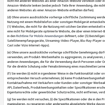
nicht mit anderen Websites als einer Amazon-Website verlinken oder i
Amazon-Website lenken (wobei jedoch Teile Ihrer Anwendung, die nich
anderen Websites als einer Amazon-Website enthalten dürfen).
(d) Ohne unsere ausdrückliche vorherige schriftliche Zustimmung werd
Nutzung mit einem Mobiltelefon oder sonstigen Mobilgerät entwickelt
(1) Websites, die nicht für die Nutzung mit solchen Geräten entwickelt
eine nicht für Mobilgeräte optimierte Website, die über einen Interne
in den
Richtlinie für Mobile Anwendungen
definiert, oder (3) Beistellge
Satellitenempfangsgeräte, Streaming-Video-Player, Blu-Ray-Player ode
Cast oder Vizio Internet-Apps).
(e) Ohne unsere ausdrückliche vorherige schriftliche Genehmigung dürfe
verwenden, um Produkt-Werbeinhalte zu aggregieren, zu analysieren, 
anderen Anwendungen, die für die Verwendung durch Personen oder Or
für die direkte Schulung oder Feinabstimmung eines maschinellen Lern
(f) Sie werden (i) nicht in irgendeiner Weise in die Funktionalität ode
entsprechenden Versuch unternehmen; (ii) keine Produktwerbungsinha
Kontaktaufnahme mit Verkäufern oder Kunden oder sonstiger Werbeaktiv
API, Datenfeeds, Produktwerbungsinhalten oder Spezifikationen erschei
Eigentumsrechte oder gewerblicher Schutzrechte, nicht entfernen, verd
(g) Sie werden nicht versuchen, (i) die Spezifikationen oder die in de
manipulieren, zu reparieren oder anderweitig abgeleitete Werke davon z