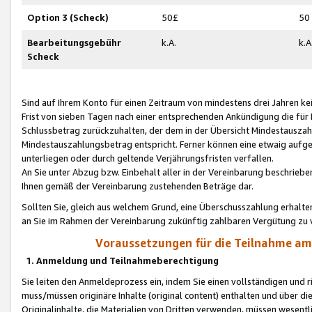
Option 3 (Scheck)
50£
50
Bearbeitungsgebühr
k.A.
k.A
Scheck
Sind auf Ihrem Konto für einen Zeitraum von mindestens drei Jahren kein
Frist von sieben Tagen nach einer entsprechenden Ankündigung die für
Schlussbetrag zurückzuhalten, der dem in der Übersicht Mindestausz
Mindestauszahlungsbetrag entspricht. Ferner können eine etwaig aufg
unterliegen oder durch geltende Verjährungsfristen verfallen.
An Sie unter Abzug bzw. Einbehalt aller in der Vereinbarung beschrieb
Ihnen gemäß der Vereinbarung zustehenden Beträge dar.
Sollten Sie, gleich aus welchem Grund, eine Überschusszahlung erhalte
an Sie im Rahmen der Vereinbarung zukünftig zahlbaren Vergütung zu 
Voraussetzungen für die Teilnahme a
1. Anmeldung und Teilnahmeberechtigung
Sie leiten den Anmeldeprozess ein, indem Sie einen vollständigen und 
muss/müssen originäre Inhalte (original content) enthalten und über d
Originalinhalte, die Materialien von Dritten verwenden, müssen wese