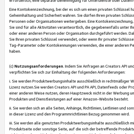
erforderlich, eine separate Genehmigung für Unterdienste oder Datenf
Eine Kontokennzeichnung, bei der es sich um einen privaten Schlüssel h
Geheimhaltung und Sicherheit wahren. Sie dürfen Ihren privaten Schlüss
Personen oder Organisationen weitergeben. Eine Kontokennzeichnung, die 
Sie sind für alle Aktivitäten verantwortlich, die gegebenenfalls unter
oder einer anderen Person oder Organisation durchgeführt werden. Dahe
Sie Ihren privaten Schlüssel verwendet, oder wenn Ihr privater Schlüss
Tag-Parameter oder Kontokennungen verwenden, die einer anderen Pers
haben.
(c)
Nutzungsanforderungen
. Indem Sie Anfragen an Creators API un
verpflichten Sie sich zur Einhaltung der folgenden Anforderungen:
i. Sie werden Produktwerbungsinhalte ausschließlich in rechtmäßiger W
Lizenz nutzen.Sie werden Creators API und PA API, Datenfeeds oder P
einer anderen Weise nutzen, deren Hauptzweck nicht in der Werbung u
Produkten und Dienstleistungen auf einer Amazon-Website besteht.
ii. Sie werden sich an alle Seiten, Anhänge, Richtlinien, Leitlinien und s
in dieser Lizenz und den Programmrichtlinien Bezug genommen wird.
iii. Sie werden alle genutzten Produktwerbungsinhalte ausschließlich m
Produktseite oder sonstige Seite, auf die sich der betreffende Produ