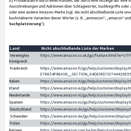
(c) Produktkäufe durch einen Kunden, der durch eine Anzeige auf eine 
Ausschreibungen und Auktionen über Schlagwörter, Suchbegriffe oder 
oder eine andere Amazon-Marke (vgl. die nicht abschließende Liste un
buchstabierte Varianten dieser Wörter (z. B. „ammazon“, „amaozn“ und „
Suchplatzierung
”);
Land
Nicht abschließende Liste der Marken
Vereinigtes
https://www.amazon.co.uk/gp/feature.html?ie=U
Königreich
Frankreich
https://www.amazon.fr/gp/help/customer/displa
E78834F9BA58__SECTION_64DE0ED1D744420E9
Italien
https://www.amazon.it/gp/help/customer/display
Irland
https://www.amazon.ie/gp/help/customer/displa
Niederlande
https://www.amazon.nl/gp/help/customer/display
Spanien
https://www.amazon.es/gp/help/customer/display
Deutschland
https://www.amazon.de/gp/help/customer/displa
Schweden
https://www.amazon.de/gp/help/customer/displa
Polen
https://www.amazon.pl/gp/help/customer/display
Belgien
https://www.amazon.com.be/gp/help/customer/d