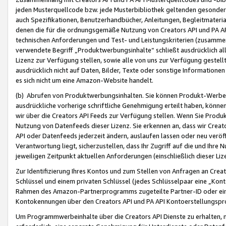
jeden Musterquellcode bzw. jede Musterbibliothek geltenden gesonder
auch Spezifikationen, Benutzerhandbücher, Anleitungen, Begleitmaterial
denen die für die ordnungsgemäße Nutzung von Creators API und PA A
technischen Anforderungen und Test- und Leistungskriterien (zusammen
verwendete Begriff „Produktwerbungsinhalte“ schließt ausdrücklich al
Lizenz zur Verfügung stellen, sowie alle von uns zur Verfügung gestel
ausdrücklich nicht auf Daten, Bilder, Texte oder sonstige Informatione
es sich nicht um eine Amazon-Website handelt.
(b) Abrufen von Produktwerbungsinhalten. Sie können Produkt-Werbein
ausdrückliche vorherige schriftliche Genehmigung erteilt haben, könn
wir über die Creators API Feeds zur Verfügung stellen. Wenn Sie Produk
Nutzung von Datenfeeds dieser Lizenz. Sie erkennen an, dass wir Creat
API oder Datenfeeds jederzeit ändern, auslaufen lassen oder neu veröffe
Verantwortung liegt, sicherzustellen, dass Ihr Zugriff auf die und Ihr
jeweiligen Zeitpunkt aktuellen Anforderungen (einschließlich dieser Liz
Zur Identifizierung Ihres Kontos und zum Stellen von Anfragen an Crea
Schlüssel und einem privaten Schlüssel (jedes Schlüsselpaar eine „Kon
Rahmen des Amazon-Partnerprogramms zugeteilte Partner-ID oder ein
Kontokennungen über den Creators API und PA API Kontoerstellungspro
Um Programmwerbeinhalte über die Creators API Dienste zu erhalten, m