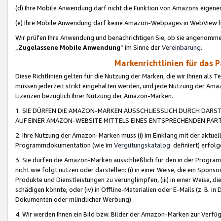
(d) Ihre Mobile Anwendung darf nicht die Funktion von Amazons eige
(e) Ihre Mobile Anwendung darf keine Amazon-Webpages in WebView 
Wir prüfen Ihre Anwendung und benachrichtigen Sie, ob sie angenomm
„
Zugelassene Mobile Anwendung
“ im Sinne der
Vereinbarung
.
Markenrichtlinien für das 
Diese Richtlinien gelten für die Nutzung der Marken, die wir Ihnen als 
müssen jederzeit strikt eingehalten werden, und jede Nutzung der Ama
Lizenzen bezüglich Ihrer Nutzung der Amazon-Marken.
1. SIE DÜRFEN DIE AMAZON-MARKEN AUSSCHLIESSLICH DURCH DARS
AUF EINER AMAZON-WEBSITE MITTELS EINES ENTSPRECHENDEN PART
2. Ihre Nutzung der Amazon-Marken muss (i) im Einklang mit der aktuells
Programmdokumentation (wie im
Vergütungskatalog
definiert) erfolg
3. Sie dürfen die Amazon-Marken ausschließlich für den in der Progr
nicht wie folgt nutzen oder darstellen: (i) in einer Weise, die ein Spo
Produkte und Dienstleistungen zu verunglimpfen, (iii) in einer Weise
schädigen könnte, oder (iv) in Offline-Materialien oder E-Mails (z. B.
Dokumenten oder mündlicher Werbung).
4. Wir werden Ihnen ein Bild bzw. Bilder der Amazon-Marken zur Verfüg