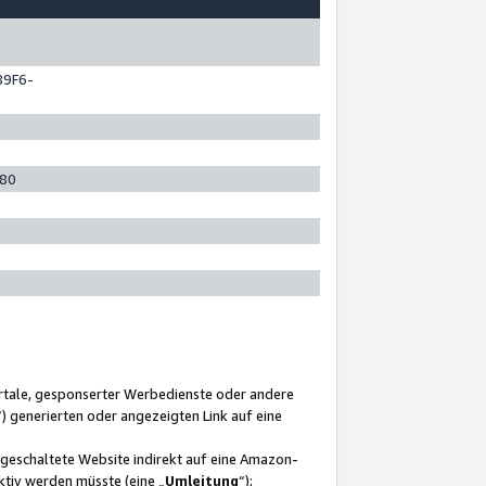
89F6-
280
ortale, gesponserter Werbedienste oder andere
“) generierten oder angezeigten Link auf eine
ngeschaltete Website indirekt auf eine Amazon-
ktiv werden müsste (eine „
Umleitung
“);