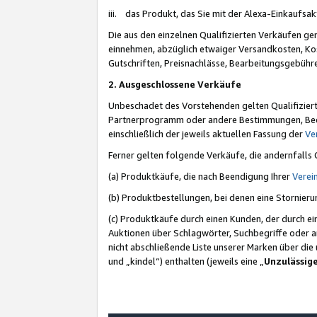
iii. das Produkt, das Sie mit der Alexa-Einkaufsa
Die aus den einzelnen Qualifizierten Verkäufen gen
einnehmen, abzüglich etwaiger Versandkosten, Ko
Gutschriften, Preisnachlässe, Bearbeitungsgebühr
2. Ausgeschlossene Verkäufe
Unbeschadet des Vorstehenden gelten Qualifiziert
Partnerprogramm oder andere Bestimmungen, Beding
einschließlich der jeweils aktuellen Fassung der
Ve
Ferner gelten folgende Verkäufe, die andernfalls
(a) Produktkäufe, die nach Beendigung Ihrer
Verei
(b) Produktbestellungen, bei denen eine Stornier
(c) Produktkäufe durch einen Kunden, der durch e
Auktionen über Schlagwörter, Suchbegriffe oder a
nicht abschließende Liste unserer Marken über di
und „kindel“) enthalten (jeweils eine „
Unzulässig