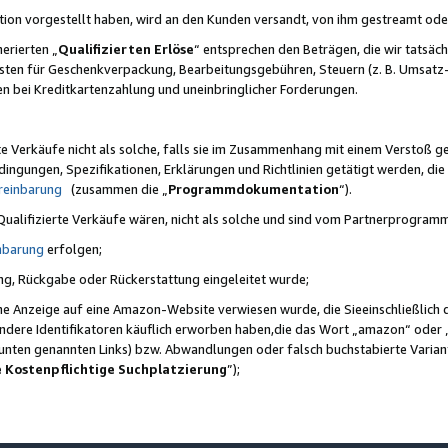
ktion vorgestellt haben, wird an den Kunden versandt, von ihm gestreamt od
erierten „
Qualifizierten Erlöse
“ entsprechen den Beträgen, die wir tatsäch
sten für Geschenkverpackung, Bearbeitungsgebühren, Steuern (z. B. Umsatz-
en bei Kreditkartenzahlung und uneinbringlicher Forderungen.
e Verkäufe nicht als solche, falls sie im Zusammenhang mit einem Verstoß 
ungen, Spezifikationen, Erklärungen und Richtlinien getätigt werden, die 
reinbarung
(zusammen die „
Programmdokumentation
“).
 Qualifizierte Verkäufe wären, nicht als solche und sind vom Partnerprogra
nbarung
erfolgen;
ung, Rückgabe oder Rückerstattung eingeleitet wurde;
ine Anzeige auf eine Amazon-Website verwiesen wurde, die Sieeinschließlich
ndere Identifikatoren käuflich erworben haben,die das Wort „amazon“ oder 
e unten genannten Links) bzw. Abwandlungen oder falsch buchstabierte Varia
e Kostenpflichtige Suchplatzierung
”);