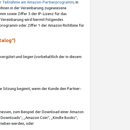
ur Teilnahme am Amazon-Partnerprogramm
; in
 ihnen in der Vereinbarung zugewiesene
m sowie Ziffer 3 der IP-Lizenz für das
 Vereinbarung wird hiermit Folgendes
programm oder Ziffer 1 der Amazon Richtlinie für
talog“)
ergütet und liegen (vorbehaltlich der in diesem
i die Sitzung beginnt, wenn der Kunde den Partner-
Ermessen, zum Beispiel der Download einer Amazon
 Downloads“, „Amazon Coin“, „Kindle Books“,
trieben werden, oder