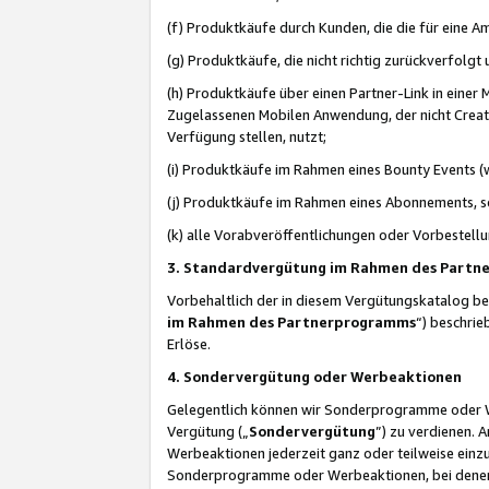
(f) Produktkäufe durch Kunden, die die für eine
(g) Produktkäufe, die nicht richtig zurückverfolg
(h) Produktkäufe über einen Partner-Link in einer
Zugelassenen Mobilen Anwendung, der nicht Creator
Verfügung stellen, nutzt;
(i) Produktkäufe im Rahmen eines Bounty Events (w
(j) Produktkäufe im Rahmen eines Abonnements, so
(k) alle Vorabveröffentlichungen oder Vorbestellu
3. Standardvergütung im Rahmen des Part
Vorbehaltlich der in diesem Vergütungskatalog b
im Rahmen des Partnerprogramms
“) beschri
Erlöse.
4. Sondervergütung oder Werbeaktionen
Gelegentlich können wir Sonderprogramme oder Wer
Vergütung („
Sondervergütung
”) zu verdienen. 
Werbeaktionen jederzeit ganz oder teilweise einz
Sonderprogramme oder Werbeaktionen, bei denen e