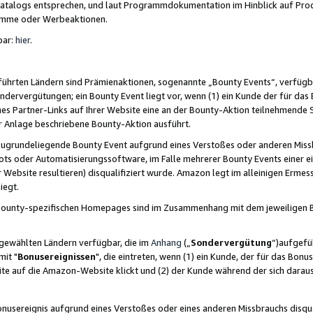
skatalogs entsprechen, und laut Programmdokumentation im Hinblick auf Pr
amme oder Werbeaktionen.
bar:
hier
.
führten Ländern sind Prämienaktionen, sogenannte „Bounty Events“, verfügb
Sondervergütungen; ein Bounty Event liegt vor, wenn (1) ein Kunde der für da
nes Partner-Links auf Ihrer Website eine an der Bounty-Aktion teilnehmende 
er Anlage beschriebene Bounty-Aktion ausführt.
ugrundeliegende Bounty Event aufgrund eines Verstoßes oder anderen Miss
ots oder Automatisierungssoftware, im Falle mehrerer Bounty Events einer e
r Website resultieren) disqualifiziert wurde. Amazon legt im alleinigen Ermess
iegt.
n Bounty-spezifischen Homepages sind im Zusammenhang mit dem jeweiligen
sgewählten Ländern verfügbar, die im
Anhang
(„
Sondervergütung
“)aufgefüh
it "
Bonusereignissen
", die eintreten, wenn (1) ein Kunde, der für das Bon
bsite auf die Amazon-Website klickt und (2) der Kunde während der sich dar
usereignis aufgrund eines Verstoßes oder eines anderen Missbrauchs disqua