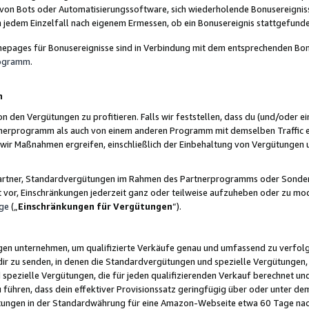
 von Bots oder Automatisierungssoftware, sich wiederholende Bonusereignisse
n jedem Einzelfall nach eigenem Ermessen, ob ein Bonusereignis stattgefund
epages für Bonusereignisse sind in Verbindung mit dem entsprechenden Bonu
rogramm
.
n
den Vergütungen zu profitieren. Falls wir feststellen, dass du (und/oder ein
erprogramm als auch von einem anderen Programm mit demselben Traffic ei
n wir Maßnahmen ergreifen, einschließlich der Einbehaltung von Vergütunge
r Partner, Standardvergütungen im Rahmen des Partnerprogramms oder Sonde
ht vor, Einschränkungen jederzeit ganz oder teilweise aufzuheben oder zu mod
ge
(„
Einschränkungen für Vergütungen
“).
ngen unternehmen, um qualifizierte Verkäufe genau und umfassend zu verfol
dir zu senden, in denen die Standardvergütungen und spezielle Vergütungen, 
pezielle Vergütungen, die für jeden qualifizierenden Verkauf berechnet un
 führen, dass dein effektiver Provisionssatz geringfügig über oder unter dem
ungen in der Standardwährung für eine Amazon-Webseite etwa 60 Tage nach