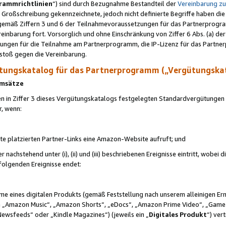
rammrichtlinien
“) sind durch Bezugnahme Bestandteil der
Vereinbarung z
Großschreibung gekennzeichnete, jedoch nicht definierte Begriffe haben die
 gemäß Ziffern 3 und 6 der Teilnahmevoraussetzungen für das Partnerprogram
nbarung fort. Vorsorglich und ohne Einschränkung von Ziffer 6 Abs. (a) der
ungen für die Teilnahme am Partnerprogramm, die IP-Lizenz für das Partner
rstoß gegen die Vereinbarung.
ungskatalog für das Partnerprogramm („Vergütungska
 Umsätze
n in Ziffer 3 dieses Vergütungskatalogs festgelegten Standardvergütungen v
r, wenn:
ite platzierten Partner-Links eine Amazon-Website aufruft; und
r nachstehend unter (i), (ii) und (iii) beschriebenen Ereignisse eintritt, wobe
 folgenden Ereignisse endet:
hme eines digitalen Produkts (gemäß Feststellung nach unserem alleinigen 
 „Amazon Music“, „Amazon Shorts“, „eDocs“, „Amazon Prime Video“, „Game
Newsfeeds“ oder „Kindle Magazines“) (jeweils ein „
Digitales Produkt
“) ver