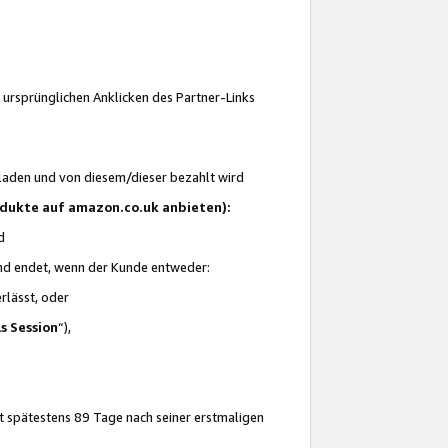
 ursprünglichen Anklicken des Partner-Links
laden und von diesem/dieser bezahlt wird
rodukte auf amazon.co.uk anbieten):
d
 und endet, wenn der Kunde entweder:
erlässt, oder
ls Session
“),
t spätestens 89 Tage nach seiner erstmaligen