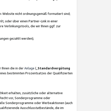
azon-Website nicht ordnungsgemäß formatiert sind;
, oder über einen Partner-Link in einer
e Verlinkungstools, die wir Ihnen ggf. zur
ütungen gezahlt werden);
 Ihnen die in der
Anlage
(„
Standardvergütung
ines bestimmten Prozentsatzes der Qualifizierten
eit erhalten, zusätzliche oder alternative
as Recht vor, Sonderprogramme oder
für alle Sonderprogramme oder Werbeaktionen (auch
lifizierende Ausschlusstatbestände, die im