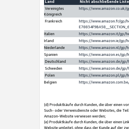
Land
Nicht abschließende List
Vereinigtes
https://www.amazon.co.uk/
Königreich
Frankreich
https://www.amazon.fr/gp/
E78834F9BA58__SECTION_
Italien
https://www.amazon.it/gp/h
Irland
https://www.amazon.ie/gp/
Niederlande
https://www.amazon.nl/gp/
Spanien
https://www.amazon.es/gp/
Deutschland
https://www.amazon.de/gp/
Schweden
https://www.amazon.de/gp/
Polen
https://www.amazon.pl/gp/
Belgien
https://www.amazon.com.be
(d) Produktkäufe durch Kunden, die über einen vo
Such- oder Verweisdienste oder Websites, die Teil
Amazon-Website verwiesen werden;
(e) Produktkäufe durch Kunden, die über einen Li
Website umleitet, ohne dass der Kunde auf der zw