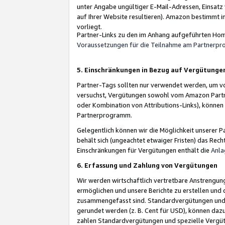
unter Angabe ungültiger E-Mail-Adressen, Einsatz
auf Ihrer Website resultieren). Amazon bestimmt i
vorliegt.
Partner-Links zu den im Anhang aufgeführten Hom
Voraussetzungen für die Teilnahme am Partnerp
5. Einschränkungen in Bezug auf Vergütunge
Partner-Tags sollten nur verwendet werden, um von 
versuchst, Vergütungen sowohl vom Amazon Partn
oder Kombination von Attributions-Links), könne
Partnerprogramm.
Gelegentlich können wir die Möglichkeit unsere
behält sich (ungeachtet etwaiger Fristen) das Rec
Einschränkungen für Vergütungen enthält die
Anla
6. Erfassung und Zahlung von Vergütungen
Wir werden wirtschaftlich vertretbare Anstrengu
ermöglichen und unsere Berichte zu erstellen und 
zusammengefasst sind. Standardvergütungen und s
gerundet werden (z. B. Cent für USD), können dazu
zahlen Standardvergütungen und spezielle Vergüt