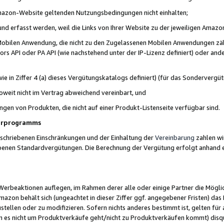
 Amazon-Website geltenden Nutzungsbedingungen nicht einhalten;
t und erfasst werden, weil die Links von Ihrer Website zu der jeweiligen Am
 Mobilen Anwendung, die nicht zu den Zugelassenen Mobilen Anwendungen zählt
s API oder PA API (wie nachstehend unter der IP-Lizenz definiert) oder ander
ie in Ziffer 4 (a) dieses Vergütungskatalogs definiert) (für das Sonderverg
weit nicht im Vertrag abweichend vereinbart, und
ngen von Produkten, die nicht auf einer Produkt-Listenseite verfügbar sind.
nerprogramms
eschriebenen Einschränkungen und der Einhaltung der
Vereinbarung
zahlen wir
ebenen Standardvergütungen. Die Berechnung der Vergütung erfolgt anhand e
beaktionen auflegen, im Rahmen derer alle oder einige Partner die Möglichk
Amazon behält sich (ungeachtet in dieser Ziffer ggf. angegebener Fristen) d
ustellen oder zu modifizieren. Sofern nichts anderes bestimmt ist, gelten 
s nicht um Produktverkäufe geht/nicht zu Produktverkäufen kommt) disqua