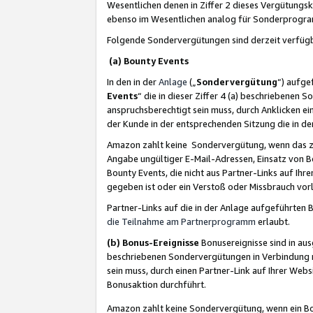
Wesentlichen denen in Ziffer 2 dieses Vergütung
ebenso im Wesentlichen analog für Sonderprogr
Folgende Sondervergütungen sind derzeit verfüg
(a) Bounty Events
In den in der
Anlage
(„
Sondervergütung
“) aufge
Events
“ die in dieser Ziffer 4 (a) beschriebenen 
anspruchsberechtigt sein muss, durch Anklicken ei
der Kunde in der entsprechenden Sitzung die in d
Amazon zahlt keine Sondervergütung, wenn das z
Angabe ungültiger E-Mail-Adressen, Einsatz von B
Bounty Events, die nicht aus Partner-Links auf Ihre
gegeben ist oder ein Verstoß oder Missbrauch vorl
Partner-Links auf die in der Anlage aufgeführte
die Teilnahme am Partnerprogramm
erlaubt.
(b) Bonus-Ereignisse
Bonusereignisse sind in au
beschriebenen Sondervergütungen in Verbindung m
sein muss, durch einen Partner-Link auf Ihrer We
Bonusaktion durchführt.
Amazon zahlt keine Sondervergütung, wenn ein Bon