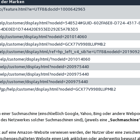
e der Marken
gp/feature.html?ie=UTF8&docId=1000642963
help/customer/display.html?nodeId=548524#GUID-602FA6E8-D724-4317-
64DE0ED1D744420E933ED292E5A7B3D3
elp/customer/display.html?nodeId=201014060
help/customer/display.html?nodeId=GCX77V9988LUPMB2
help/customer/display.html/ref=hp_left_v4_sib?ie=UTF8&nodeId=201909
help/customer/display.html/?nodeId=201014060
help/customer/display.html?nodeId=200975440
help/customer/display.html?nodeId=200975440
help/customer/display.html?nodeId=200975440
/gp/help/customer/display.html?nodeId=GCX77V9988LUPMB2
n einer Suchmaschine (einschließlich Google, Yahoo, Bing oder andere Webp
 des Netzwerkes solcher Suchmaschinen sind), (jeweils eine „
Suchmaschine
nk auf eine Amazon-Website verwiesen werden, der Nutzer über eine zwische
ischengeschalteten Website einen Link anklicken oder anderweitig bewusst a