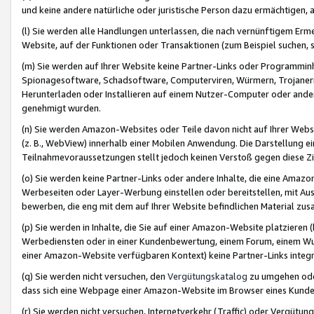
und keine andere natürliche oder juristische Person dazu ermächtigen, a
(l) Sie werden alle Handlungen unterlassen, die nach vernünftigem Erme
Website, auf der Funktionen oder Transaktionen (zum Beispiel suchen, s
(m) Sie werden auf Ihrer Website keine Partner-Links oder Programmin
Spionagesoftware, Schadsoftware, Computerviren, Würmern, Trojaner
Herunterladen oder Installieren auf einem Nutzer-Computer oder ande
genehmigt wurden.
(n) Sie werden Amazon-Websites oder Teile davon nicht auf Ihrer Websi
(z. B., WebView) innerhalb einer Mobilen Anwendung. Die Darstellung ein
Teilnahmevoraussetzungen stellt jedoch keinen Verstoß gegen diese Zif
(o) Sie werden keine Partner-Links oder andere Inhalte, die eine Am
Werbeseiten oder Layer-Werbung einstellen oder bereitstellen, mit Au
bewerben, die eng mit dem auf Ihrer Website befindlichen Material z
(p) Sie werden in Inhalte, die Sie auf einer Amazon-Website platzier
Werbediensten oder in einer Kundenbewertung, einem Forum, einem Wun
einer Amazon-Website verfügbaren Kontext) keine Partner-Links integr
(q) Sie werden nicht versuchen, den
Vergütungskatalog
zu umgehen oder
dass sich eine Webpage einer Amazon-Website im Browser eines Kunden 
(r) Sie werden nicht versuchen, Internetverkehr (Traffic) oder Vergü