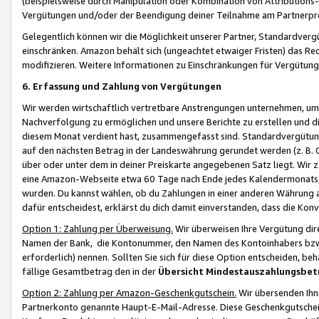
(beispielsweise durch Manipulation oder Kombination von Attributions-
Vergütungen und/oder der Beendigung deiner Teilnahme am Partnerp
Gelegentlich können wir die Möglichkeit unserer Partner, Standardv
einschränken. Amazon behält sich (ungeachtet etwaiger Fristen) das Re
modifizieren. Weitere Informationen zu Einschränkungen für Vergütung
6. Erfassung und Zahlung von Vergütungen
Wir werden wirtschaftlich vertretbare Anstrengungen unternehmen, um 
Nachverfolgung zu ermöglichen und unsere Berichte zu erstellen und di
diesem Monat verdient hast, zusammengefasst sind. Standardvergütung
auf den nächsten Betrag in der Landeswährung gerundet werden (z. B. C
über oder unter dem in deiner Preiskarte angegebenen Satz liegt. Wir
eine Amazon-Webseite etwa 60 Tage nach Ende jedes Kalendermonats, i
wurden. Du kannst wählen, ob du Zahlungen in einer anderen Währung
dafür entscheidest, erklärst du dich damit einverstanden, dass die K
Option 1: Zahlung per Überweisung.
Wir überweisen Ihre Vergütung dir
Namen der Bank, die Kontonummer, den Namen des Kontoinhabers bzw. a
erforderlich) nennen. Sollten Sie sich für diese Option entscheiden, be
fällige Gesamtbetrag den in der
Übersicht Mindestauszahlungsbet
Option 2: Zahlung per Amazon-Geschenkgutschein.
Wir übersenden Ihne
Partnerkonto genannte Haupt-E-Mail-Adresse. Diese Geschenkgutschei