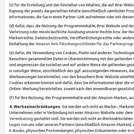
(c) für die Erstellung und das Einstellen von Inhalten, die auf Ihrer We
Eignung der jeweils dargestellten Inhalte (einschließlich sämtlicher 
Informationen, die Sie in einen Partner-Link aufnehmen oder mit diese
(d) dafür, dass die Nutzung der Programminhalte, Ihrer Website und des 
Verletzung oder missbräuchliche Ausübung unserer Rechte bzw. der Recht
Markenrechte, Datenschutzrechte, Veröffentlichungsrechte oder anderer
Einhaltung der
Amazon Anti-Fälschungsrichtlinien für das Partnerpro
(e) dafür, die Verwendung von Cookies, Pixeln und anderen Technologien
Besuchern gesammelten Daten in Übereinstimmung mit den geltenden Ge
und angemessen darzustellen und auf andere Weise die geltenden geset
in sonstiger Weise, einschließlich des ggf. anzuzeigenden Hinweises, d
Werbeanzeigen bereitstellen, von den Besuchern Ihrer Website unmitte
Cookies erkennen können und dafür, dass Sie Informationen über die v
Online-Werbung bereitstellen, soweit nach den anwendbaren gesetzlic
(f) für Ihre Nutzung, der Programminhalte und der Amazon-Marken, u
4. Werbeeinschränkungen.
Sie werden sich nicht an Werbe-, Market
Unternehmen oder in Verbindung mit einer Amazon-Website oder dem Pa
Vereinbarung
gestattet sind. Sie werden sich nicht an Werbeaktivitäten
Logos von uns oder unseren Partnern (einschließlich Amazon-Marken), 
E-Books, physischen Postsendungen, physischen Dokumenten oder in 