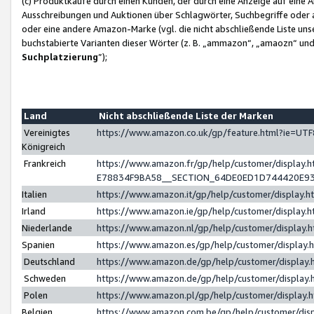
(c) Produktkäufe durch einen Kunden, der durch eine Anzeige auf eine 
Ausschreibungen und Auktionen über Schlagwörter, Suchbegriffe oder 
oder eine andere Amazon-Marke (vgl. die nicht abschließende Liste un
buchstabierte Varianten dieser Wörter (z. B. „ammazon“, „amaozn“ und „
Suchplatzierung
”);
Land
Nicht abschließende Liste der Marken
Vereinigtes
https://www.amazon.co.uk/gp/feature.html?ie=U
Königreich
Frankreich
https://www.amazon.fr/gp/help/customer/displa
E78834F9BA58__SECTION_64DE0ED1D744420E9
Italien
https://www.amazon.it/gp/help/customer/display
Irland
https://www.amazon.ie/gp/help/customer/displa
Niederlande
https://www.amazon.nl/gp/help/customer/display
Spanien
https://www.amazon.es/gp/help/customer/display
Deutschland
https://www.amazon.de/gp/help/customer/displa
Schweden
https://www.amazon.de/gp/help/customer/displa
Polen
https://www.amazon.pl/gp/help/customer/display
Belgien
https://www.amazon.com.be/gp/help/customer/d