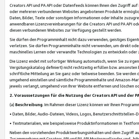
Creators API und PA API oder Datenfeeds können Ihnen den Zugriff auf D
oder mehreren verbundenen Websites angebotenen Produkte ermögliche
Daten, Bilder, Texte oder sonstigen Informationen oder Inhalte zuzugre
anwendbaren Lizenzvereinbarungen für die Creators API und PA API od
diesen verbundenen Websites zur Verfügung gestellt werden.
Sie dürfen den Programminhalt nicht dazu verwenden, geistiges Eigent
verletzen. Sie dürfen Programminhalte nicht verwenden, um direkt ode
maschinelles Lernen oder verwandte Technologien zu entwickeln oder zu
Die Lizenz endet mit sofortiger Wirkung automatisch, wenn Sie zu irg
Vergütungskatalog definiert) nicht rechtzeitig erfüllen bzw. ansonsten
schriftliche Mitteilung an Sie ganz oder teilweise beenden. Sie werden
umgehend einstellen und sämtliche Programminhalte und Amazon-Marke
jeweils verlangt, umgehend von Ihrer Website entfernen und löschen od
2. Voraussetzungen für die Nutzung der Creators API und der P
(a)
Beschreibung
. Im Rahmen dieser Lizenz können wir Ihnen Programmi
• Daten, Bilder, Audio-Dateien, Videos, Logos, Benutzerschnittstellen-
• Textmaterialien, wie beispielsweise Produktinformationen in Textfor
Neben den vorstehenden Produktwerbungsinhalten und dem Zugriff auf 
Zusammenhang mit Creators API und PA API Musterquellcodes und -bibli