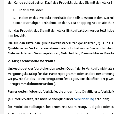
der Kunde schließt einen Kauf des Produkts ab, das Sie mit der Alexa 
C. über Alexa, oder
D. indem er das Produkt innerhalb der Skills Session in den Waren
seiner erstmaligen Teilnahme an der Alexa Shopping Action abschlie
iii. das Produkt, das Sie mit der Alexa-Einkaufsaktion vorgestellt ha
ihm bezahlt.
Die aus den einzelnen Qualifizierten Verkäufen generierten „
Qualifizi
Qualifizierten Verkäufe einnehmen, abzüglich etwaiger Versandkosten
Mehrwertsteuer), Servicegebühren, Gutschriften, Preisnachlässe, Bear
2. Ausgeschlossene Verkäufe
Unbeschadet des Vorstehenden gelten Qualifizierte Verkäufe nicht als
Vergütungskatalog für das Partnerprogramm oder andere Bestimmungen,
wir jeweils für das Partnerprogramm festlegen, einschließlich der jewe
„
Programmdokumentation
“).
Ferner gelten folgende Verkäufe, die andernfalls Qualifizierte Verkä
(a) Produktkäufe, die nach Beendigung Ihrer
Vereinbarung
erfolgen;
(b) Produktbestellungen, bei denen eine Stornierung, Rückgabe oder R