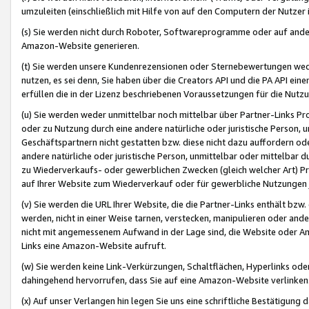
umzuleiten (einschließlich mit Hilfe von auf den Computern der Nutzer i
(s) Sie werden nicht durch Roboter, Softwareprogramme oder auf andere
Amazon-Website generieren.
(t) Sie werden unsere Kundenrezensionen oder Sternebewertungen wed
nutzen, es sei denn, Sie haben über die Creators API und die PA API e
erfüllen die in der Lizenz beschriebenen Voraussetzungen für die Nutzu
(u) Sie werden weder unmittelbar noch mittelbar über Partner-Links P
oder zu Nutzung durch eine andere natürliche oder juristische Person,
Geschäftspartnern nicht gestatten bzw. diese nicht dazu auffordern od
andere natürliche oder juristische Person, unmittelbar oder mittelbar
zu Wiederverkaufs- oder gewerblichen Zwecken (gleich welcher Art) 
auf Ihrer Website zum Wiederverkauf oder für gewerbliche Nutzungen 
(v) Sie werden die URL Ihrer Website, die die Partner-Links enthält b
werden, nicht in einer Weise tarnen, verstecken, manipulieren oder and
nicht mit angemessenem Aufwand in der Lage sind, die Website oder A
Links eine Amazon-Website aufruft.
(w) Sie werden keine Link-Verkürzungen, Schaltflächen, Hyperlinks ode
dahingehend hervorrufen, dass Sie auf eine Amazon-Website verlinken
(x) Auf unser Verlangen hin legen Sie uns eine schriftliche Bestätigung