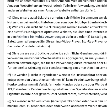
nicht mit anderen Websites als einer Amazon-Website verlinken oder i
Amazon-Website lenken (wobei jedoch Teile Ihrer Anwendung, die nich
anderen Websites als einer Amazon-Website enthalten dürfen).
(d) Ohne unsere ausdrückliche vorherige schriftliche Zustimmung werd
Nutzung mit einem Mobiltelefon oder sonstigen Mobilgerät entwickelt
(1) Websites, die nicht für die Nutzung mit solchen Geräten entwickelt
eine nicht für Mobilgeräte optimierte Website, die über einen Interne
in den
Richtlinie für Mobile Anwendungen
definiert, oder (3) Beistellge
Satellitenempfangsgeräte, Streaming-Video-Player, Blu-Ray-Player ode
Cast oder Vizio Internet-Apps).
(e) Ohne unsere ausdrückliche vorherige schriftliche Genehmigung dürfe
verwenden, um Produkt-Werbeinhalte zu aggregieren, zu analysieren, 
anderen Anwendungen, die für die Verwendung durch Personen oder Or
für die direkte Schulung oder Feinabstimmung eines maschinellen Lern
(f) Sie werden (i) nicht in irgendeiner Weise in die Funktionalität ode
entsprechenden Versuch unternehmen; (ii) keine Produktwerbungsinha
Kontaktaufnahme mit Verkäufern oder Kunden oder sonstiger Werbeaktiv
API, Datenfeeds, Produktwerbungsinhalten oder Spezifikationen erschei
Eigentumsrechte oder gewerblicher Schutzrechte, nicht entfernen, verd
(g) Sie werden nicht versuchen, (i) die Spezifikationen oder die in de
manipulieren, zu reparieren oder anderweitig abgeleitete Werke davon z