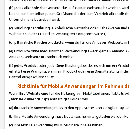
(b) jedes alkoholische Getränk, das auf deiner Webseite beworben wird
Lizenz zur Herstellung, zum Großhandel oder zum Vertrieb alkoholisch
Unternehmens betrieben wird,
(c) Säuglingsnahruhrung, alkoholische Getränke oder Tabakwaren und E
Webseiten in der EU und im Vereinigten Königreich wirbst,
(d) pflanzliche Raucherprodukte, wenn du für die Amazon-Webseite in B
(e) Produkte ohne medizinischen Verwendungszweck gemäß Anhang XVI 
Amazon-Webseite in Frankreich wirbst,
(f) jedes Produkt oder jede Dienstleistung, bei der es sich um ein Prod
erhältst eine Warnung, wenn ein Produkt oder eine Dienstleistung in de
Central ausgeschlossen ist.
Richtlinie für Mobile Anwendungen im Rahmen de
Wenn Ihre Website eine für die Nutzung auf Mobiltelefonen, Tablets 
„
Mobile Anwendung
“) enthält, gilt Folgendes:
(a) Ihre Mobile Anwendung muss in den App-Stores von Google Play, A
(b) Ihre Mobile Anwendung muss kostenlos heruntergeladen werden könn
(c) Ihre Mobile Anwendung muss originäre Inhalte haben,