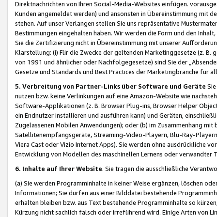
Direktnachrichten von Ihren Social-Media-Websites einfügen. vorausg
Kunden angemeldet werden) und ansonsten in Übereinstimmung mit der
stehen. Auf unser Verlangen stellen Sie uns repräsentative Mustermater
Bestimmungen eingehalten haben. Wir werden die Form und den Inhalt, di
Sie die Zertifizierung nicht in Übereinstimmung mit unserer Aufforderu
Klarstellung: (i) Für die Zwecke der geltenden Marketinggesetze (z. 
von 1991 und ähnlicher oder Nachfolgegesetze) sind Sie der „Absender“ j
Gesetze und Standards und Best Practices der Marketingbranche für 
5. Verbreitung von Partner-Links über Software und Geräte
Sie
nutzen bzw. keine Verlinkungen auf eine Amazon-Website wie nachsteh
Software-Applikationen (z. B. Browser Plug-ins, Browser Helper Objec
ein Endnutzer installieren und ausführen kann) und Geräten, einschlie
Zugelassenen Mobilen Anwendungen); oder (b) im Zusammenhang mit bzw.
Satellitenempfangsgeräte, Streaming-Video-Playern, Blu-Ray-Playern 
Viera Cast oder Vizio Internet Apps). Sie werden ohne ausdrückliche v
Entwicklung von Modellen des maschinellen Lernens oder verwandter 
6. Inhalte auf Ihrer Website
. Sie tragen die ausschließliche Verantwo
(a) Sie werden Programminhalte in keiner Weise ergänzen, löschen oder
Informationen; Sie dürfen aus einer Bilddatei bestehende Programminhal
erhalten bleiben bzw. aus Text bestehende Programminhalte so kürzen, 
Kürzung nicht sachlich falsch oder irreführend wird. Einige Arten von L