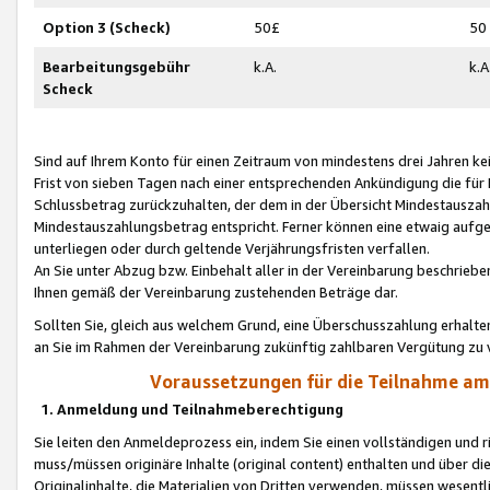
Option 3 (Scheck)
50£
50
Bearbeitungsgebühr
k.A.
k.A
Scheck
Sind auf Ihrem Konto für einen Zeitraum von mindestens drei Jahren kein
Frist von sieben Tagen nach einer entsprechenden Ankündigung die für
Schlussbetrag zurückzuhalten, der dem in der Übersicht Mindestausz
Mindestauszahlungsbetrag entspricht. Ferner können eine etwaig aufg
unterliegen oder durch geltende Verjährungsfristen verfallen.
An Sie unter Abzug bzw. Einbehalt aller in der Vereinbarung beschrieb
Ihnen gemäß der Vereinbarung zustehenden Beträge dar.
Sollten Sie, gleich aus welchem Grund, eine Überschusszahlung erhalte
an Sie im Rahmen der Vereinbarung zukünftig zahlbaren Vergütung zu 
Voraussetzungen für die Teilnahme a
1. Anmeldung und Teilnahmeberechtigung
Sie leiten den Anmeldeprozess ein, indem Sie einen vollständigen und 
muss/müssen originäre Inhalte (original content) enthalten und über d
Originalinhalte, die Materialien von Dritten verwenden, müssen wese