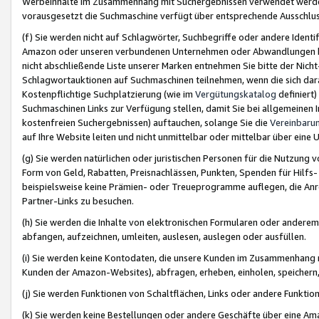
Werbeinhalte im Zusammenhang mit Suchergebnissen verwendet werden,
vorausgesetzt die Suchmaschine verfügt über entsprechende Ausschlu
(f) Sie werden nicht auf Schlagwörter, Suchbegriffe oder andere Ident
Amazon oder unseren verbundenen Unternehmen oder Abwandlungen bzw
nicht abschließende Liste unserer Marken entnehmen Sie bitte der Nich
Schlagwortauktionen auf Suchmaschinen teilnehmen, wenn die sich da
Kostenpflichtige Suchplatzierung (wie im
Vergütungskatalog
definiert
Suchmaschinen Links zur Verfügung stellen, damit Sie bei allgemeinen I
kostenfreien Suchergebnissen) auftauchen, solange Sie die
Vereinbaru
auf Ihre Website leiten und nicht unmittelbar oder mittelbar über eine
(g) Sie werden natürlichen oder juristischen Personen für die Nutzung 
Form von Geld, Rabatten, Preisnachlässen, Punkten, Spenden für Hilfs
beispielsweise keine Prämien- oder Treueprogramme auflegen, die Anrei
Partner-Links zu besuchen.
(h) Sie werden die Inhalte von elektronischen Formularen oder anderem M
abfangen, aufzeichnen, umleiten, auslesen, auslegen oder ausfüllen.
(i) Sie werden keine Kontodaten, die unsere Kunden im Zusammenhang 
Kunden der Amazon-Websites), abfragen, erheben, einholen, speichern,
(j) Sie werden Funktionen von Schaltflächen, Links oder andere Funkti
(k) Sie werden keine Bestellungen oder andere Geschäfte über eine Ama