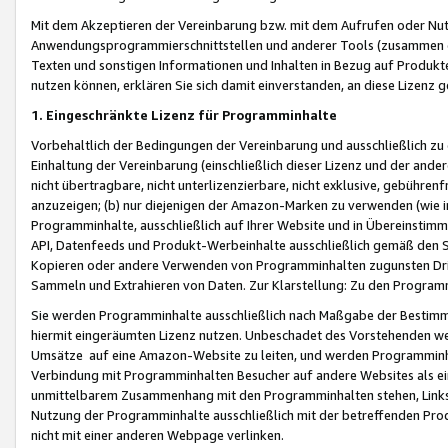
Mit dem Akzeptieren der Vereinbarung bzw. mit dem Aufrufen oder Nutz
Anwendungsprogrammierschnittstellen und anderer Tools (zusammen die
Texten und sonstigen Informationen und Inhalten in Bezug auf Produkte
nutzen können, erklären Sie sich damit einverstanden, an diese Lizenz 
1. Eingeschränkte Lizenz für Programminhalte
Vorbehaltlich der Bedingungen der Vereinbarung und ausschließlich z
Einhaltung der Vereinbarung (einschließlich dieser Lizenz und der ande
nicht übertragbare, nicht unterlizenzierbare, nicht exklusive, gebühren
anzuzeigen; (b) nur diejenigen der Amazon-Marken zu verwenden (wie in 
Programminhalte, ausschließlich auf Ihrer Website und in Übereinstimmu
API, Datenfeeds und Produkt-Werbeinhalte ausschließlich gemäß den Spe
Kopieren oder andere Verwenden von Programminhalten zugunsten Dri
Sammeln und Extrahieren von Daten. Zur Klarstellung: Zu den Program
Sie werden Programminhalte ausschließlich nach Maßgabe der Besti
hiermit eingeräumten Lizenz nutzen. Unbeschadet des Vorstehenden we
Umsätze auf eine Amazon-Website zu leiten, und werden Programminhal
Verbindung mit Programminhalten Besucher auf andere Websites als ein
unmittelbarem Zusammenhang mit den Programminhalten stehen, Links z
Nutzung der Programminhalte ausschließlich mit der betreffenden Pr
nicht mit einer anderen Webpage verlinken.