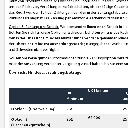
Kauf von Produkten eingelöst werden und unterliegen unseren Geschäf
uns das Recht vor, Vergütungen zurückzuhalten, bis der fällige Gesamt
das Recht vor, den Teil der Zahlungen, der den in der Zahlungstabelle 
Zahlungsart angibst. Die Zahlung per Amazon-Geschenkgutschein ist in
Option 3: Zahlung per Scheck.
Wir übersenden Ihnen einen Scheck in Höh
Sollten Sie sich für diese Option entscheiden, behalten wir uns das Rec
den in der
Übersicht Mindestauszahlungsbeträge
genannten Mindest
der
Übersicht Mindestauszahlungsbeträge
angegebene Bearbeitung
und Schweden nicht verfügbar.
Sollten Sie keine gültigen Informationen für die Zahlungsoption bereit
oder die Auszahlung verdienter Vergütung zurückhalten, bis Sie eine A
Übersicht Mindestauszahlungsbeträge
UK Maxium
UK
FR,
Minimum
un
Option 1 (Überweisung)
25£
25
£5,000
Option 2
25£
25
(Geschenkgutschein)