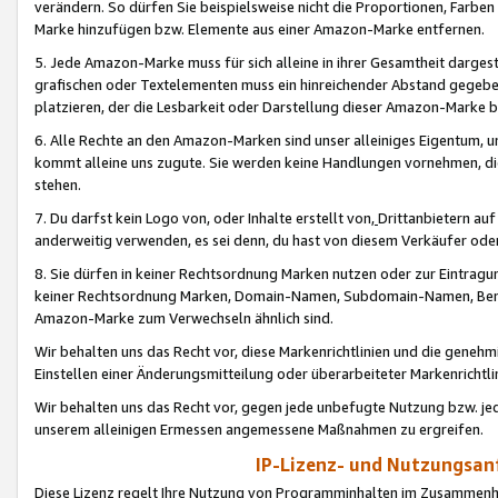
verändern. So dürfen Sie beispielsweise nicht die Proportionen, Farb
Marke hinzufügen bzw. Elemente aus einer Amazon-Marke entfernen.
5. Jede Amazon-Marke muss für sich alleine in ihrer Gesamtheit darge
grafischen oder Textelementen muss ein hinreichender Abstand gegebe
platzieren, der die Lesbarkeit oder Darstellung dieser Amazon-Marke b
6. Alle Rechte an den Amazon-Marken sind unser alleiniges Eigentum, 
kommt alleine uns zugute. Sie werden keine Handlungen vornehmen, 
stehen.
7. Du darfst kein Logo von, oder Inhalte erstellt von,
Drittanbietern au
anderweitig verwenden, es sei denn, du hast von diesem Verkäufer oder
8. Sie dürfen in keiner Rechtsordnung Marken nutzen oder zur Eintragu
keiner Rechtsordnung Marken, Domain-Namen, Subdomain-Namen, Benu
Amazon-Marke zum Verwechseln ähnlich sind.
Wir behalten uns das Recht vor, diese Markenrichtlinien und die gene
Einstellen einer Änderungsmitteilung oder überarbeiteter Markenricht
Wir behalten uns das Recht vor, gegen jede unbefugte Nutzung bzw. jede 
unserem alleinigen Ermessen angemessene Maßnahmen zu ergreifen.
IP-Lizenz- und Nutzungsan
Diese Lizenz regelt Ihre Nutzung von Programminhalten im Zusammen