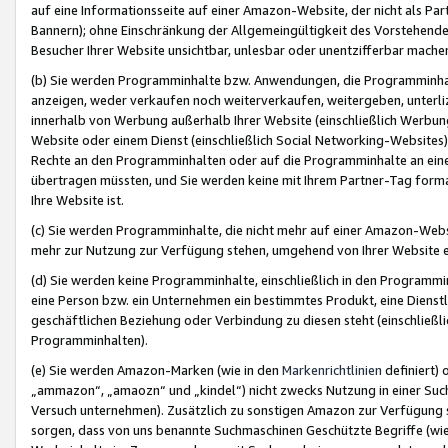
auf eine Informationsseite auf einer Amazon-Website, der nicht als Part
Bannern); ohne Einschränkung der Allgemeingültigkeit des Vorstehende
Besucher Ihrer Website unsichtbar, unlesbar oder unentzifferbar mache
(b) Sie werden Programminhalte bzw. Anwendungen, die Programminhalt
anzeigen, weder verkaufen noch weiterverkaufen, weitergeben, unterli
innerhalb von Werbung außerhalb Ihrer Website (einschließlich Werbun
Website oder einem Dienst (einschließlich Social Networking-Website
Rechte an den Programminhalten oder auf die Programminhalte an eine a
übertragen müssten, und Sie werden keine mit Ihrem Partner-Tag formati
Ihre Website ist.
(c) Sie werden Programminhalte, die nicht mehr auf einer Amazon-Websit
mehr zur Nutzung zur Verfügung stehen, umgehend von Ihrer Website e
(d) Sie werden keine Programminhalte, einschließlich in den Programmin
eine Person bzw. ein Unternehmen ein bestimmtes Produkt, eine Dienstle
geschäftlichen Beziehung oder Verbindung zu diesen steht (einschließli
Programminhalten).
(e) Sie werden Amazon-Marken (wie in den
Markenrichtlinien
definiert) 
„ammazon“, „amaozn“ und „kindel“) nicht zwecks Nutzung in einer Suc
Versuch unternehmen). Zusätzlich zu sonstigen Amazon zur Verfügung 
sorgen, dass von uns benannte Suchmaschinen Geschützte Begriffe (wie 