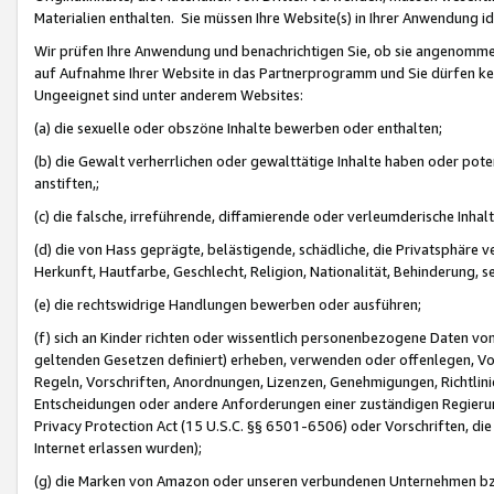
Materialien enthalten. Sie müssen Ihre Website(s) in Ihrer Anwendung ide
Wir prüfen Ihre Anwendung und benachrichtigen Sie, ob sie angenommen
auf Aufnahme Ihrer Website in das Partnerprogramm und Sie dürfen kei
Ungeeignet sind unter anderem Websites:
(a) die sexuelle oder obszöne Inhalte bewerben oder enthalten;
(b) die Gewalt verherrlichen oder gewalttätige Inhalte haben oder pot
anstiften,;
(c) die falsche, irreführende, diffamierende oder verleumderische Inha
(d) die von Hass geprägte, belästigende, schädliche, die Privatsphäre v
Herkunft, Hautfarbe, Geschlecht, Religion, Nationalität, Behinderung, 
(e) die rechtswidrige Handlungen bewerben oder ausführen;
(f) sich an Kinder richten oder wissentlich personenbezogene Daten vo
geltenden Gesetzen definiert) erheben, verwenden oder offenlegen, Vo
Regeln, Vorschriften, Anordnungen, Lizenzen, Genehmigungen, Richtlini
Entscheidungen oder andere Anforderungen einer zuständigen Regierung
Privacy Protection Act (15 U.S.C. §§ 6501-6506) oder Vorschriften, di
Internet erlassen wurden);
(g) die Marken von Amazon oder unseren verbundenen Unternehmen b