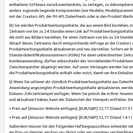
enthaltene Software zurückzuentwickeln, zu zerlegen, zu dekompilier
andere zugrunde liegende Komponenten (wie Modelle, Modellparameter
mit der Creators API, der PA API, Datenfeeds oder in den Produkt Werb
(h) Sie werden Produktwerbungsinhalte, die aus einem Bild bestehen, ni
Zeitraum von bis zu 24 Stunden einen Link auf Produktwerbungsinhalte
die nicht aus Bildern bestehen, für einen Zeitraum von bis zu 24 Stund
Ablauf dieses Zeitraums durch entsprechende Anfrage an die Creators 
Produktwerbungsinhalte aktualisieren und neu darstellen. Sofern wir Ih
Standardidentifikationsnummern (ASINs) für einen unbestimmten Zeitra
Kundenanwendung, dürfen unbeschadet des Vorstehenden Produktwerbu
Zwischenspeicher abgelegt werden. Auf unser Verlangen werden Sie un
die Produktwerbungsinhalte enthält oder nutzt, damit wir Ihre Einhalt
(i) Wenn Sie seltener als stündlich Produktwerbungsinhalte aus Datenfe
Anwendung angezeigten Produktwerbungsinhalte aktualisieren, werden 
Datums-/Uhrzeitstempel einfügen. Wenn Sie jedoch die in Ihrer Anwe
und aktualisiert haben, kann der Datumsteil des Stempels entfallen. Dies
• Preis auf [Amazon-Website einfügen]: [EUR/GBP] 32,77 (Stand 07.01.
• Preis auf [Amazon-Website einfügen]: [EUR/GBP] 32,77 (Stand 14:11 
Außerdem müssen Sie den folgenden Haftungsausschluss entweder neb
ein Pop-up-Fenster, ein Pop-up-Skript oder ein sonstiges vergleichba