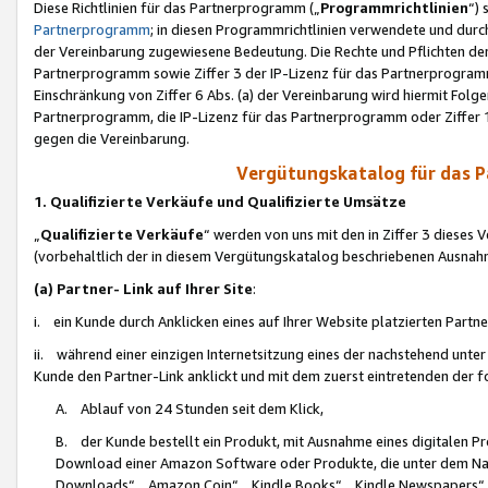
Diese Richtlinien für das Partnerprogramm („
Programmrichtlinien
“)
Partnerprogramm
; in diesen Programmrichtlinien verwendete und durch
der Vereinbarung zugewiesene Bedeutung. Die Rechte und Pflichten de
Partnerprogramm sowie Ziffer 3 der IP-Lizenz für das Partnerprogram
Einschränkung von Ziffer 6 Abs. (a) der Vereinbarung wird hiermit Fol
Partnerprogramm, die IP-Lizenz für das Partnerprogramm oder Ziffer 1
gegen die Vereinbarung.
Vergütungskatalog für das 
1. Qualifizierte Verkäufe und Qualifizierte Umsätze
„
Qualifizierte Verkäufe
“ werden von uns mit den in Ziffer 3 diese
(vorbehaltlich der in diesem Vergütungskatalog beschriebenen Ausnah
(a) Partner- Link auf Ihrer Site
:
i. ein Kunde durch Anklicken eines auf Ihrer Website platzierten Part
ii. während einer einzigen Internetsitzung eines der nachstehend unter (i)
Kunde den Partner-Link anklickt und mit dem zuerst eintretenden der f
A. Ablauf von 24 Stunden seit dem Klick,
B. der Kunde bestellt ein Produkt, mit Ausnahme eines digitalen P
Download einer Amazon Software oder Produkte, die unter dem N
Downloads“, „Amazon Coin“, „Kindle Books“, „Kindle Newspapers“, „