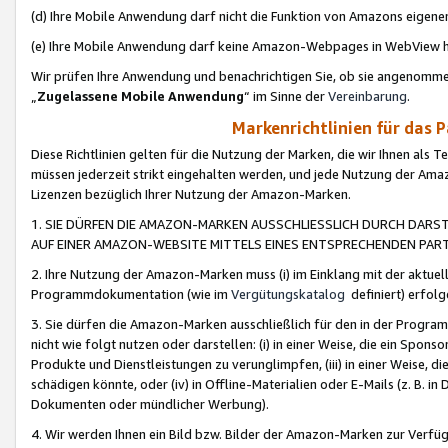
(d) Ihre Mobile Anwendung darf nicht die Funktion von Amazons eige
(e) Ihre Mobile Anwendung darf keine Amazon-Webpages in WebView 
Wir prüfen Ihre Anwendung und benachrichtigen Sie, ob sie angenomm
„
Zugelassene Mobile Anwendung
“ im Sinne der
Vereinbarung
.
Markenrichtlinien für das 
Diese Richtlinien gelten für die Nutzung der Marken, die wir Ihnen als 
müssen jederzeit strikt eingehalten werden, und jede Nutzung der Ama
Lizenzen bezüglich Ihrer Nutzung der Amazon-Marken.
1. SIE DÜRFEN DIE AMAZON-MARKEN AUSSCHLIESSLICH DURCH DARS
AUF EINER AMAZON-WEBSITE MITTELS EINES ENTSPRECHENDEN PART
2. Ihre Nutzung der Amazon-Marken muss (i) im Einklang mit der aktuells
Programmdokumentation (wie im
Vergütungskatalog
definiert) erfolg
3. Sie dürfen die Amazon-Marken ausschließlich für den in der Progr
nicht wie folgt nutzen oder darstellen: (i) in einer Weise, die ein Spo
Produkte und Dienstleistungen zu verunglimpfen, (iii) in einer Weise
schädigen könnte, oder (iv) in Offline-Materialien oder E-Mails (z. B.
Dokumenten oder mündlicher Werbung).
4. Wir werden Ihnen ein Bild bzw. Bilder der Amazon-Marken zur Verfüg