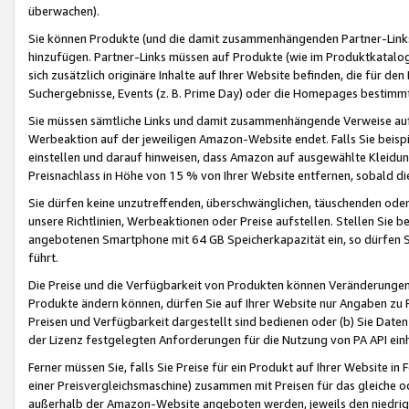
überwachen).
Sie können Produkte (und die damit zusammenhängenden Partner-Links)
hinzufügen. Partner-Links müssen auf Produkte (wie im Produktkatalog de
sich zusätzlich originäre Inhalte auf Ihrer Website befinden, die für 
Suchergebnisse, Events (z. B. Prime Day) oder die Homepages bestimmte
Sie müssen sämtliche Links und damit zusammenhängende Verweise auf z
Werbeaktion auf der jeweiligen Amazon-Website endet. Falls Sie beisp
einstellen und darauf hinweisen, dass Amazon auf ausgewählte Kleidun
Preisnachlass in Höhe von 15 % von Ihrer Website entfernen, sobald di
Sie dürfen keine unzutreffenden, überschwänglichen, täuschenden od
unsere Richtlinien, Werbeaktionen oder Preise aufstellen. Stellen Sie 
angebotenen Smartphone mit 64 GB Speicherkapazität ein, so dürfen S
führt.
Die Preise und die Verfügbarkeit von Produkten können Veränderungen 
Produkte ändern können, dürfen Sie auf Ihrer Website nur Angaben zu P
Preisen und Verfügbarkeit dargestellt sind bedienen oder (b) Sie Daten
der Lizenz festgelegten Anforderungen für die Nutzung von PA API einh
Ferner müssen Sie, falls Sie Preise für ein Produkt auf Ihrer Website in 
einer Preisvergleichsmaschine) zusammen mit Preisen für das gleiche o
außerhalb der Amazon-Website angeboten werden, jeweils den niedrigst