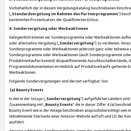
Vorbehaltlich der in diesem Vergütungskatalog beschriebenen Einschr
(„
Standardvergütung im Rahmen des Partnerprogramms
“) besc
bestimmten Prozentsatzes der Qualifizierten Erlöse.
4. Sondervergütung oder Werbeaktionen
Gelegentlich können wir Sonderprogramme oder Werbeaktionen auflegen,
oder alternative Vergütung („
Sondervergütung
”) zu verdienen. Amazo
Sonderprogramme oder Werbeaktionen jederzeit ganz oder teilweise einz
Sonderprogramme oder Werbeaktionen (auch Sonderprogramme oder We
Produktverkäufen kommt) disqualifizierende Ausschlusstatbestände, di
Programmdokumentation im Hinblick auf Produktverkäufe geltende E
Werbeaktionen.
Folgende Sondervergütungen sind derzeit verfügbar:
hier
.
(a) Bounty Events
In den in der
Anlage
(„
Sondervergütung
“) aufgeführten Ländern sind
Zusammenhang mit „
Bounty Events
“ die in dieser Ziffer 4 (a) besch
Bounty Event wie in der Anlage beschrieben anspruchsberechtigt sein mu
teilnehmende Startseite einer Amazon-Website aufruft und (2) der Kun
ausführt.
Amazon zahlt keine Sondervergütung, wenn das zugrundeliegende Boun