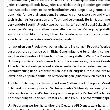
jeden Musterquellcode bzw. jede Musterbibliothek geltenden gesonder
auch Spezifikationen, Benutzerhandbücher, Anleitungen, Begleitmaterial
denen die für die ordnungsgemäße Nutzung von Creators API und PA A
technischen Anforderungen und Test- und Leistungskriterien (zusammen
verwendete Begriff „Produktwerbungsinhalte“ schließt ausdrücklich al
Lizenz zur Verfügung stellen, sowie alle von uns zur Verfügung gestel
ausdrücklich nicht auf Daten, Bilder, Texte oder sonstige Informatione
es sich nicht um eine Amazon-Website handelt.
(b) Abrufen von Produktwerbungsinhalten. Sie können Produkt-Werbein
ausdrückliche vorherige schriftliche Genehmigung erteilt haben, könn
wir über die Creators API Feeds zur Verfügung stellen. Wenn Sie Produk
Nutzung von Datenfeeds dieser Lizenz. Sie erkennen an, dass wir Creat
API oder Datenfeeds jederzeit ändern, auslaufen lassen oder neu veröffe
Verantwortung liegt, sicherzustellen, dass Ihr Zugriff auf die und Ihr
jeweiligen Zeitpunkt aktuellen Anforderungen (einschließlich dieser Liz
Zur Identifizierung Ihres Kontos und zum Stellen von Anfragen an Crea
Schlüssel und einem privaten Schlüssel (jedes Schlüsselpaar eine „Kon
Rahmen des Amazon-Partnerprogramms zugeteilte Partner-ID oder ein
Kontokennungen über den Creators API und PA API Kontoerstellungspro
Um Programmwerbeinhalte über die Creators API Dienste zu erhalten, m