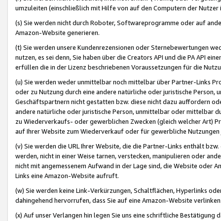
umzuleiten (einschließlich mit Hilfe von auf den Computern der Nutzer i
(s) Sie werden nicht durch Roboter, Softwareprogramme oder auf andere
Amazon-Website generieren.
(t) Sie werden unsere Kundenrezensionen oder Sternebewertungen wed
nutzen, es sei denn, Sie haben über die Creators API und die PA API e
erfüllen die in der Lizenz beschriebenen Voraussetzungen für die Nutzu
(u) Sie werden weder unmittelbar noch mittelbar über Partner-Links P
oder zu Nutzung durch eine andere natürliche oder juristische Person,
Geschäftspartnern nicht gestatten bzw. diese nicht dazu auffordern od
andere natürliche oder juristische Person, unmittelbar oder mittelbar
zu Wiederverkaufs- oder gewerblichen Zwecken (gleich welcher Art) 
auf Ihrer Website zum Wiederverkauf oder für gewerbliche Nutzungen 
(v) Sie werden die URL Ihrer Website, die die Partner-Links enthält b
werden, nicht in einer Weise tarnen, verstecken, manipulieren oder and
nicht mit angemessenem Aufwand in der Lage sind, die Website oder A
Links eine Amazon-Website aufruft.
(w) Sie werden keine Link-Verkürzungen, Schaltflächen, Hyperlinks ode
dahingehend hervorrufen, dass Sie auf eine Amazon-Website verlinken
(x) Auf unser Verlangen hin legen Sie uns eine schriftliche Bestätigung