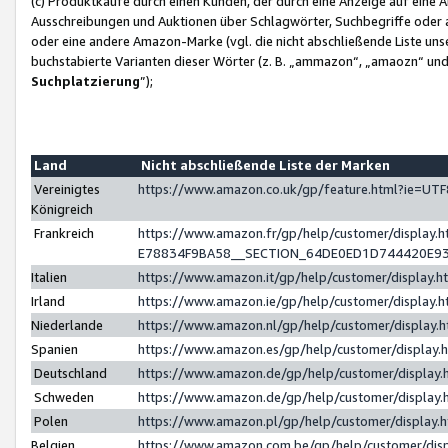
(c) Produktkäufe durch einen Kunden, der durch eine Anzeige auf eine 
Ausschreibungen und Auktionen über Schlagwörter, Suchbegriffe oder 
oder eine andere Amazon-Marke (vgl. die nicht abschließende Liste un
buchstabierte Varianten dieser Wörter (z. B. „ammazon“, „amaozn“ und „
Suchplatzierung
”);
Land
Nicht abschließende Liste der Marken
Vereinigtes
https://www.amazon.co.uk/gp/feature.html?ie=U
Königreich
Frankreich
https://www.amazon.fr/gp/help/customer/displa
E78834F9BA58__SECTION_64DE0ED1D744420E9
Italien
https://www.amazon.it/gp/help/customer/display
Irland
https://www.amazon.ie/gp/help/customer/displa
Niederlande
https://www.amazon.nl/gp/help/customer/display
Spanien
https://www.amazon.es/gp/help/customer/display
Deutschland
https://www.amazon.de/gp/help/customer/displa
Schweden
https://www.amazon.de/gp/help/customer/displa
Polen
https://www.amazon.pl/gp/help/customer/display
Belgien
https://www.amazon.com.be/gp/help/customer/d