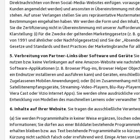
Direktnachrichten von Ihren Social-Media-Websites einfügen. vorausg
Kunden angemeldet werden) und ansonsten in Übereinstimmung mit der
stehen. Auf unser Verlangen stellen Sie uns repräsentative Mustermater
Bestimmungen eingehalten haben. Wir werden die Form und den Inhalt, di
Sie die Zertifizierung nicht in Übereinstimmung mit unserer Aufforderu
Klarstellung: (i) Für die Zwecke der geltenden Marketinggesetze (z. 
von 1991 und ähnlicher oder Nachfolgegesetze) sind Sie der „Absender“ j
Gesetze und Standards und Best Practices der Marketingbranche für 
5. Verbreitung von Partner-Links über Software und Geräte
Sie
nutzen bzw. keine Verlinkungen auf eine Amazon-Website wie nachsteh
Software-Applikationen (z. B. Browser Plug-ins, Browser Helper Objec
ein Endnutzer installieren und ausführen kann) und Geräten, einschlie
Zugelassenen Mobilen Anwendungen); oder (b) im Zusammenhang mit bzw.
Satellitenempfangsgeräte, Streaming-Video-Playern, Blu-Ray-Playern 
Viera Cast oder Vizio Internet Apps). Sie werden ohne ausdrückliche v
Entwicklung von Modellen des maschinellen Lernens oder verwandter 
6. Inhalte auf Ihrer Website
. Sie tragen die ausschließliche Verantwo
(a) Sie werden Programminhalte in keiner Weise ergänzen, löschen oder
Informationen; Sie dürfen aus einer Bilddatei bestehende Programminhal
erhalten bleiben bzw. aus Text bestehende Programminhalte so kürzen, 
Kürzung nicht sachlich falsch oder irreführend wird. Einige Arten von L