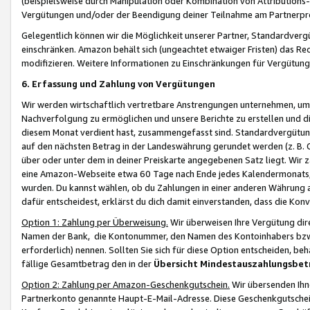
(beispielsweise durch Manipulation oder Kombination von Attributions-
Vergütungen und/oder der Beendigung deiner Teilnahme am Partnerp
Gelegentlich können wir die Möglichkeit unserer Partner, Standardv
einschränken. Amazon behält sich (ungeachtet etwaiger Fristen) das Re
modifizieren. Weitere Informationen zu Einschränkungen für Vergütung
6. Erfassung und Zahlung von Vergütungen
Wir werden wirtschaftlich vertretbare Anstrengungen unternehmen, um 
Nachverfolgung zu ermöglichen und unsere Berichte zu erstellen und di
diesem Monat verdient hast, zusammengefasst sind. Standardvergütung
auf den nächsten Betrag in der Landeswährung gerundet werden (z. B. C
über oder unter dem in deiner Preiskarte angegebenen Satz liegt. Wir
eine Amazon-Webseite etwa 60 Tage nach Ende jedes Kalendermonats, i
wurden. Du kannst wählen, ob du Zahlungen in einer anderen Währung
dafür entscheidest, erklärst du dich damit einverstanden, dass die K
Option 1: Zahlung per Überweisung.
Wir überweisen Ihre Vergütung dir
Namen der Bank, die Kontonummer, den Namen des Kontoinhabers bzw. a
erforderlich) nennen. Sollten Sie sich für diese Option entscheiden, be
fällige Gesamtbetrag den in der
Übersicht Mindestauszahlungsbet
Option 2: Zahlung per Amazon-Geschenkgutschein.
Wir übersenden Ihne
Partnerkonto genannte Haupt-E-Mail-Adresse. Diese Geschenkgutschei