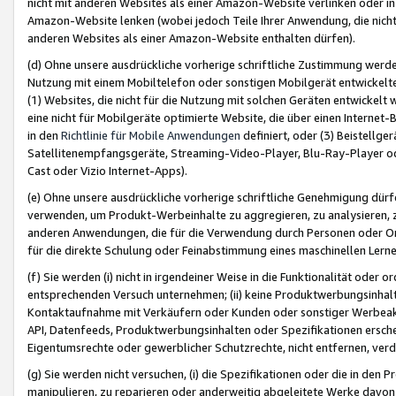
nicht mit anderen Websites als einer Amazon-Website verlinken oder i
Amazon-Website lenken (wobei jedoch Teile Ihrer Anwendung, die nich
anderen Websites als einer Amazon-Website enthalten dürfen).
(d) Ohne unsere ausdrückliche vorherige schriftliche Zustimmung werd
Nutzung mit einem Mobiltelefon oder sonstigen Mobilgerät entwickelt
(1) Websites, die nicht für die Nutzung mit solchen Geräten entwickelt
eine nicht für Mobilgeräte optimierte Website, die über einen Interne
in den
Richtlinie für Mobile Anwendungen
definiert, oder (3) Beistellge
Satellitenempfangsgeräte, Streaming-Video-Player, Blu-Ray-Player ode
Cast oder Vizio Internet-Apps).
(e) Ohne unsere ausdrückliche vorherige schriftliche Genehmigung dürfe
verwenden, um Produkt-Werbeinhalte zu aggregieren, zu analysieren, 
anderen Anwendungen, die für die Verwendung durch Personen oder Or
für die direkte Schulung oder Feinabstimmung eines maschinellen Lern
(f) Sie werden (i) nicht in irgendeiner Weise in die Funktionalität ode
entsprechenden Versuch unternehmen; (ii) keine Produktwerbungsinha
Kontaktaufnahme mit Verkäufern oder Kunden oder sonstiger Werbeaktiv
API, Datenfeeds, Produktwerbungsinhalten oder Spezifikationen erschei
Eigentumsrechte oder gewerblicher Schutzrechte, nicht entfernen, verd
(g) Sie werden nicht versuchen, (i) die Spezifikationen oder die in de
manipulieren, zu reparieren oder anderweitig abgeleitete Werke davon z