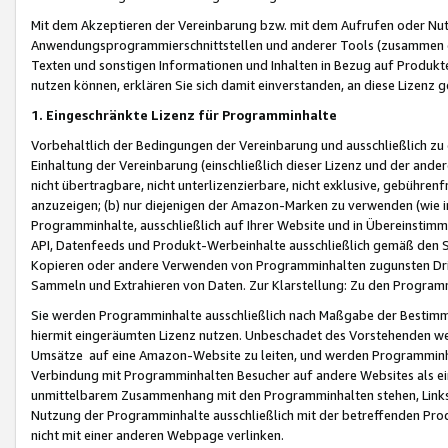
Mit dem Akzeptieren der Vereinbarung bzw. mit dem Aufrufen oder Nutz
Anwendungsprogrammierschnittstellen und anderer Tools (zusammen die
Texten und sonstigen Informationen und Inhalten in Bezug auf Produkte
nutzen können, erklären Sie sich damit einverstanden, an diese Lizenz 
1. Eingeschränkte Lizenz für Programminhalte
Vorbehaltlich der Bedingungen der Vereinbarung und ausschließlich z
Einhaltung der Vereinbarung (einschließlich dieser Lizenz und der ande
nicht übertragbare, nicht unterlizenzierbare, nicht exklusive, gebühren
anzuzeigen; (b) nur diejenigen der Amazon-Marken zu verwenden (wie in 
Programminhalte, ausschließlich auf Ihrer Website und in Übereinstimmu
API, Datenfeeds und Produkt-Werbeinhalte ausschließlich gemäß den Spe
Kopieren oder andere Verwenden von Programminhalten zugunsten Dri
Sammeln und Extrahieren von Daten. Zur Klarstellung: Zu den Program
Sie werden Programminhalte ausschließlich nach Maßgabe der Besti
hiermit eingeräumten Lizenz nutzen. Unbeschadet des Vorstehenden we
Umsätze auf eine Amazon-Website zu leiten, und werden Programminhal
Verbindung mit Programminhalten Besucher auf andere Websites als ein
unmittelbarem Zusammenhang mit den Programminhalten stehen, Links z
Nutzung der Programminhalte ausschließlich mit der betreffenden Pr
nicht mit einer anderen Webpage verlinken.