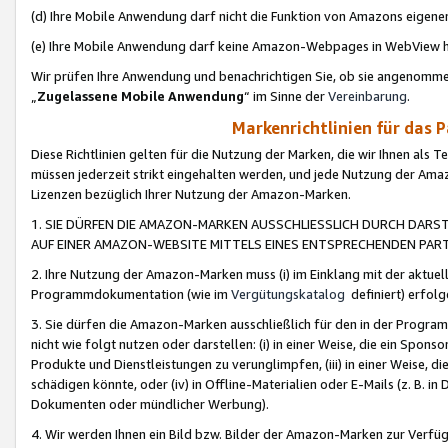
(d) Ihre Mobile Anwendung darf nicht die Funktion von Amazons eige
(e) Ihre Mobile Anwendung darf keine Amazon-Webpages in WebView 
Wir prüfen Ihre Anwendung und benachrichtigen Sie, ob sie angenomm
„
Zugelassene Mobile Anwendung
“ im Sinne der
Vereinbarung
.
Markenrichtlinien für das 
Diese Richtlinien gelten für die Nutzung der Marken, die wir Ihnen als 
müssen jederzeit strikt eingehalten werden, und jede Nutzung der Ama
Lizenzen bezüglich Ihrer Nutzung der Amazon-Marken.
1. SIE DÜRFEN DIE AMAZON-MARKEN AUSSCHLIESSLICH DURCH DARS
AUF EINER AMAZON-WEBSITE MITTELS EINES ENTSPRECHENDEN PART
2. Ihre Nutzung der Amazon-Marken muss (i) im Einklang mit der aktuells
Programmdokumentation (wie im
Vergütungskatalog
definiert) erfolg
3. Sie dürfen die Amazon-Marken ausschließlich für den in der Progr
nicht wie folgt nutzen oder darstellen: (i) in einer Weise, die ein Spo
Produkte und Dienstleistungen zu verunglimpfen, (iii) in einer Weise
schädigen könnte, oder (iv) in Offline-Materialien oder E-Mails (z. B.
Dokumenten oder mündlicher Werbung).
4. Wir werden Ihnen ein Bild bzw. Bilder der Amazon-Marken zur Verfüg