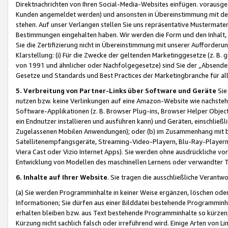
Direktnachrichten von Ihren Social-Media-Websites einfügen. vorausg
Kunden angemeldet werden) und ansonsten in Übereinstimmung mit der
stehen. Auf unser Verlangen stellen Sie uns repräsentative Mustermater
Bestimmungen eingehalten haben. Wir werden die Form und den Inhalt, di
Sie die Zertifizierung nicht in Übereinstimmung mit unserer Aufforderu
Klarstellung: (i) Für die Zwecke der geltenden Marketinggesetze (z. 
von 1991 und ähnlicher oder Nachfolgegesetze) sind Sie der „Absender“ j
Gesetze und Standards und Best Practices der Marketingbranche für 
5. Verbreitung von Partner-Links über Software und Geräte
Sie
nutzen bzw. keine Verlinkungen auf eine Amazon-Website wie nachsteh
Software-Applikationen (z. B. Browser Plug-ins, Browser Helper Objec
ein Endnutzer installieren und ausführen kann) und Geräten, einschlie
Zugelassenen Mobilen Anwendungen); oder (b) im Zusammenhang mit bzw.
Satellitenempfangsgeräte, Streaming-Video-Playern, Blu-Ray-Playern 
Viera Cast oder Vizio Internet Apps). Sie werden ohne ausdrückliche v
Entwicklung von Modellen des maschinellen Lernens oder verwandter 
6. Inhalte auf Ihrer Website
. Sie tragen die ausschließliche Verantwo
(a) Sie werden Programminhalte in keiner Weise ergänzen, löschen oder
Informationen; Sie dürfen aus einer Bilddatei bestehende Programminhal
erhalten bleiben bzw. aus Text bestehende Programminhalte so kürzen, 
Kürzung nicht sachlich falsch oder irreführend wird. Einige Arten von L