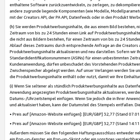
enthaltene Software zurückzuentwickeln, zu zerlegen, zu dekompilier
andere zugrunde liegende Komponenten (wie Modelle, Modellparameter
mit der Creators API, der PA API, Datenfeeds oder in den Produkt Werb
(h) Sie werden Produktwerbungsinhalte, die aus einem Bild bestehen, ni
Zeitraum von bis zu 24 Stunden einen Link auf Produktwerbungsinhalte
die nicht aus Bildern bestehen, für einen Zeitraum von bis zu 24 Stund
Ablauf dieses Zeitraums durch entsprechende Anfrage an die Creators 
Produktwerbungsinhalte aktualisieren und neu darstellen. Sofern wir Ih
Standardidentifikationsnummern (ASINs) für einen unbestimmten Zeitra
Kundenanwendung, dürfen unbeschadet des Vorstehenden Produktwerbu
Zwischenspeicher abgelegt werden. Auf unser Verlangen werden Sie un
die Produktwerbungsinhalte enthält oder nutzt, damit wir Ihre Einhalt
(i) Wenn Sie seltener als stündlich Produktwerbungsinhalte aus Datenfe
Anwendung angezeigten Produktwerbungsinhalte aktualisieren, werden 
Datums-/Uhrzeitstempel einfügen. Wenn Sie jedoch die in Ihrer Anwe
und aktualisiert haben, kann der Datumsteil des Stempels entfallen. Dies
• Preis auf [Amazon-Website einfügen]: [EUR/GBP] 32,77 (Stand 07.01.
• Preis auf [Amazon-Website einfügen]: [EUR/GBP] 32,77 (Stand 14:11 
Außerdem müssen Sie den folgenden Haftungsausschluss entweder neb
ein Pop-up-Fenster, ein Pop-up-Skript oder ein sonstiges vergleichba