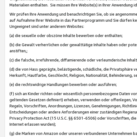
Materialien enthalten. Sie müssen Ihre Website(s) in Ihrer Anwendung ide
Wir prüfen Ihre Anwendung und benachrichtigen Sie, ob sie angenommen
auf Aufnahme Ihrer Website in das Partnerprogramm und Sie dürfen kei
Ungeeignet sind unter anderem Websites:
(a) die sexuelle oder obszöne Inhalte bewerben oder enthalten;
(b) die Gewalt verherrlichen oder gewalttätige Inhalte haben oder pot
anstiften,;
(c) die falsche, irreführende, diffamierende oder verleumderische Inha
(d) die von Hass geprägte, belästigende, schädliche, die Privatsphäre v
Herkunft, Hautfarbe, Geschlecht, Religion, Nationalität, Behinderung, 
(e) die rechtswidrige Handlungen bewerben oder ausführen;
(f) sich an Kinder richten oder wissentlich personenbezogene Daten vo
geltenden Gesetzen definiert) erheben, verwenden oder offenlegen, Vo
Regeln, Vorschriften, Anordnungen, Lizenzen, Genehmigungen, Richtlini
Entscheidungen oder andere Anforderungen einer zuständigen Regierung
Privacy Protection Act (15 U.S.C. §§ 6501-6506) oder Vorschriften, di
Internet erlassen wurden);
(g) die Marken von Amazon oder unseren verbundenen Unternehmen b