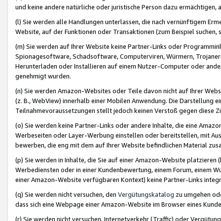
und keine andere natürliche oder juristische Person dazu ermächtigen, a
(l) Sie werden alle Handlungen unterlassen, die nach vernünftigem Erme
Website, auf der Funktionen oder Transaktionen (zum Beispiel suchen, s
(m) Sie werden auf Ihrer Website keine Partner-Links oder Programmin
Spionagesoftware, Schadsoftware, Computerviren, Würmern, Trojaner
Herunterladen oder Installieren auf einem Nutzer-Computer oder ande
genehmigt wurden.
(n) Sie werden Amazon-Websites oder Teile davon nicht auf Ihrer Websi
(z. B., WebView) innerhalb einer Mobilen Anwendung. Die Darstellung ein
Teilnahmevoraussetzungen stellt jedoch keinen Verstoß gegen diese Zif
(o) Sie werden keine Partner-Links oder andere Inhalte, die eine Am
Werbeseiten oder Layer-Werbung einstellen oder bereitstellen, mit Au
bewerben, die eng mit dem auf Ihrer Website befindlichen Material z
(p) Sie werden in Inhalte, die Sie auf einer Amazon-Website platzier
Werbediensten oder in einer Kundenbewertung, einem Forum, einem Wun
einer Amazon-Website verfügbaren Kontext) keine Partner-Links integr
(q) Sie werden nicht versuchen, den
Vergütungskatalog
zu umgehen oder
dass sich eine Webpage einer Amazon-Website im Browser eines Kunden 
(r) Sie werden nicht versuchen, Internetverkehr (Traffic) oder Vergü