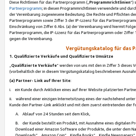
Diese Richtlinien für das Partnerprogramm („
Programmrichtlinien
“)
Partnerprogramm
; in diesen Programmrichtlinien verwendete und durch
der Vereinbarung zugewiesene Bedeutung. Die Rechte und Pflichten de
Partnerprogramm sowie Ziffer 3 der IP-Lizenz für das Partnerprogram
Einschränkung von Ziffer 6 Abs. (a) der Vereinbarung wird hiermit Fol
Partnerprogramm, die IP-Lizenz für das Partnerprogramm oder Ziffer 1
gegen die Vereinbarung.
Vergütungskatalog für das 
1. Qualifizierte Verkäufe und Qualifizierte Umsätze
„
Qualifizierte Verkäufe
“ werden von uns mit den in Ziffer 3 diese
(vorbehaltlich der in diesem Vergütungskatalog beschriebenen Ausnah
(a) Partner- Link auf Ihrer Site
:
i. ein Kunde durch Anklicken eines auf Ihrer Website platzierten Part
ii. während einer einzigen Internetsitzung eines der nachstehend unter (i)
Kunde den Partner-Link anklickt und mit dem zuerst eintretenden der f
A. Ablauf von 24 Stunden seit dem Klick,
B. der Kunde bestellt ein Produkt, mit Ausnahme eines digitalen P
Download einer Amazon Software oder Produkte, die unter dem N
Downloads“, „Amazon Coin“, „Kindle Books“, „Kindle Newspapers“, „