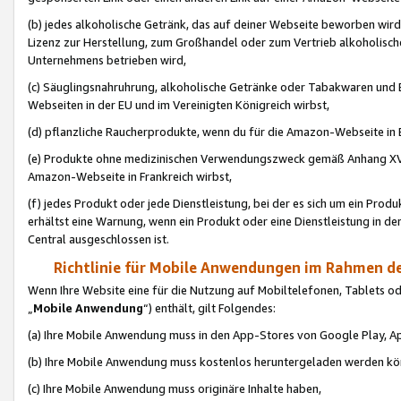
(b) jedes alkoholische Getränk, das auf deiner Webseite beworben wird
Lizenz zur Herstellung, zum Großhandel oder zum Vertrieb alkoholisch
Unternehmens betrieben wird,
(c) Säuglingsnahruhrung, alkoholische Getränke oder Tabakwaren und E
Webseiten in der EU und im Vereinigten Königreich wirbst,
(d) pflanzliche Raucherprodukte, wenn du für die Amazon-Webseite in B
(e) Produkte ohne medizinischen Verwendungszweck gemäß Anhang XVI 
Amazon-Webseite in Frankreich wirbst,
(f) jedes Produkt oder jede Dienstleistung, bei der es sich um ein Prod
erhältst eine Warnung, wenn ein Produkt oder eine Dienstleistung in de
Central ausgeschlossen ist.
Richtlinie für Mobile Anwendungen im Rahmen de
Wenn Ihre Website eine für die Nutzung auf Mobiltelefonen, Tablets 
„
Mobile Anwendung
“) enthält, gilt Folgendes:
(a) Ihre Mobile Anwendung muss in den App-Stores von Google Play, A
(b) Ihre Mobile Anwendung muss kostenlos heruntergeladen werden könn
(c) Ihre Mobile Anwendung muss originäre Inhalte haben,