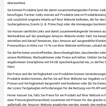
überwachen).
Sie können Produkte (und die damit zusammenhängenden Partner-Links)
hinzufügen. Partner-Links müssen auf Produkte (wie im Produktkatalog de
sich zusätzlich originäre Inhalte auf Ihrer Website befinden, die für 
Suchergebnisse, Events (z. B. Prime Day) oder die Homepages bestimmte
Sie müssen sämtliche Links und damit zusammenhängende Verweise auf z
Werbeaktion auf der jeweiligen Amazon-Website endet. Falls Sie beisp
einstellen und darauf hinweisen, dass Amazon auf ausgewählte Kleidun
Preisnachlass in Höhe von 15 % von Ihrer Website entfernen, sobald di
Sie dürfen keine unzutreffenden, überschwänglichen, täuschenden od
unsere Richtlinien, Werbeaktionen oder Preise aufstellen. Stellen Sie 
angebotenen Smartphone mit 64 GB Speicherkapazität ein, so dürfen S
führt.
Die Preise und die Verfügbarkeit von Produkten können Veränderungen 
Produkte ändern können, dürfen Sie auf Ihrer Website nur Angaben zu P
Preisen und Verfügbarkeit dargestellt sind bedienen oder (b) Sie Daten
der Lizenz festgelegten Anforderungen für die Nutzung von PA API einh
Ferner müssen Sie, falls Sie Preise für ein Produkt auf Ihrer Website in 
einer Preisvergleichsmaschine) zusammen mit Preisen für das gleiche o
außerhalb der Amazon-Website angeboten werden, jeweils den niedrigst