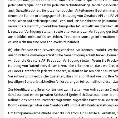
jeden Musterquellcode bzw. jede Musterbibliothek geltenden gesonder
auch Spezifikationen, Benutzerhandbücher, Anleitungen, Begleitmaterial
denen die für die ordnungsgemäße Nutzung von Creators API und PA A
technischen Anforderungen und Test- und Leistungskriterien (zusammen
verwendete Begriff „Produktwerbungsinhalte“ schließt ausdrücklich al
Lizenz zur Verfügung stellen, sowie alle von uns zur Verfügung gestel
ausdrücklich nicht auf Daten, Bilder, Texte oder sonstige Informatione
es sich nicht um eine Amazon-Website handelt.
(b) Abrufen von Produktwerbungsinhalten. Sie können Produkt-Werbein
ausdrückliche vorherige schriftliche Genehmigung erteilt haben, könn
wir über die Creators API Feeds zur Verfügung stellen. Wenn Sie Produk
Nutzung von Datenfeeds dieser Lizenz. Sie erkennen an, dass wir Creat
API oder Datenfeeds jederzeit ändern, auslaufen lassen oder neu veröffe
Verantwortung liegt, sicherzustellen, dass Ihr Zugriff auf die und Ihr
jeweiligen Zeitpunkt aktuellen Anforderungen (einschließlich dieser Liz
Zur Identifizierung Ihres Kontos und zum Stellen von Anfragen an Crea
Schlüssel und einem privaten Schlüssel (jedes Schlüsselpaar eine „Kon
Rahmen des Amazon-Partnerprogramms zugeteilte Partner-ID oder ein
Kontokennungen über den Creators API und PA API Kontoerstellungspro
Um Programmwerbeinhalte über die Creators API Dienste zu erhalten, m