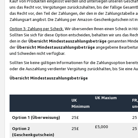
Kauf von Produkten eingelöst werden und unterliegen unseren Geschäf
uns das Recht vor, Vergütungen zurückzuhalten, bis der fällige Gesamt
das Recht vor, den Teil der Zahlungen, der den in der Zahlungstabelle 
Zahlungsart angibst. Die Zahlung per Amazon-Geschenkgutschein ist in
Option 3: Zahlung per Scheck.
Wir übersenden Ihnen einen Scheck in Höh
Sollten Sie sich für diese Option entscheiden, behalten wir uns das Rec
den in der
Übersicht Mindestauszahlungsbeträge
genannten Mindest
der
Übersicht Mindestauszahlungsbeträge
angegebene Bearbeitung
und Schweden nicht verfügbar.
Sollten Sie keine gültigen Informationen für die Zahlungsoption bereit
oder die Auszahlung verdienter Vergütung zurückhalten, bis Sie eine A
Übersicht Mindestauszahlungsbeträge
UK Maxium
UK
FR,
Minimum
un
Option 1 (Überweisung)
25£
25
£5,000
Option 2
25£
25
(Geschenkgutschein)