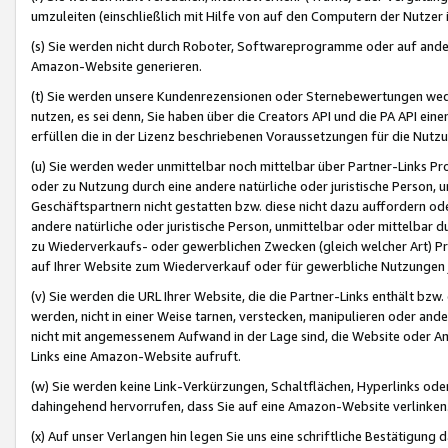
umzuleiten (einschließlich mit Hilfe von auf den Computern der Nutzer i
(s) Sie werden nicht durch Roboter, Softwareprogramme oder auf andere
Amazon-Website generieren.
(t) Sie werden unsere Kundenrezensionen oder Sternebewertungen wed
nutzen, es sei denn, Sie haben über die Creators API und die PA API e
erfüllen die in der Lizenz beschriebenen Voraussetzungen für die Nutzu
(u) Sie werden weder unmittelbar noch mittelbar über Partner-Links P
oder zu Nutzung durch eine andere natürliche oder juristische Person,
Geschäftspartnern nicht gestatten bzw. diese nicht dazu auffordern od
andere natürliche oder juristische Person, unmittelbar oder mittelbar
zu Wiederverkaufs- oder gewerblichen Zwecken (gleich welcher Art) 
auf Ihrer Website zum Wiederverkauf oder für gewerbliche Nutzungen 
(v) Sie werden die URL Ihrer Website, die die Partner-Links enthält b
werden, nicht in einer Weise tarnen, verstecken, manipulieren oder and
nicht mit angemessenem Aufwand in der Lage sind, die Website oder A
Links eine Amazon-Website aufruft.
(w) Sie werden keine Link-Verkürzungen, Schaltflächen, Hyperlinks ode
dahingehend hervorrufen, dass Sie auf eine Amazon-Website verlinken
(x) Auf unser Verlangen hin legen Sie uns eine schriftliche Bestätigung