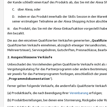
der Kunde schließt einen Kauf des Produkts ab, das Sie mit der Alexa 
C. über Alexa, oder
D. indem er das Produkt innerhalb der Skills Session in den Waren
seiner erstmaligen Teilnahme an der Alexa Shopping Action abschlie
iii. das Produkt, das Sie mit der Alexa-Einkaufsaktion vorgestellt ha
ihm bezahlt.
Die aus den einzelnen Qualifizierten Verkäufen generierten „
Qualifizi
Qualifizierten Verkäufe einnehmen, abzüglich etwaiger Versandkosten
Mehrwertsteuer), Servicegebühren, Gutschriften, Preisnachlässe, Bear
2. Ausgeschlossene Verkäufe
Unbeschadet des Vorstehenden gelten Qualifizierte Verkäufe nicht als
Vergütungskatalog für das Partnerprogramm oder andere Bestimmungen,
wir jeweils für das Partnerprogramm festlegen, einschließlich der jewe
„
Programmdokumentation
“).
Ferner gelten folgende Verkäufe, die andernfalls Qualifizierte Verkä
(a) Produktkäufe, die nach Beendigung Ihrer
Vereinbarung
erfolgen;
(b) Produktbestellungen, bei denen eine Stornierung, Rückgabe oder R