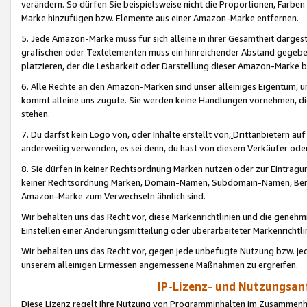
verändern. So dürfen Sie beispielsweise nicht die Proportionen, Farb
Marke hinzufügen bzw. Elemente aus einer Amazon-Marke entfernen.
5. Jede Amazon-Marke muss für sich alleine in ihrer Gesamtheit darge
grafischen oder Textelementen muss ein hinreichender Abstand gegebe
platzieren, der die Lesbarkeit oder Darstellung dieser Amazon-Marke b
6. Alle Rechte an den Amazon-Marken sind unser alleiniges Eigentum, 
kommt alleine uns zugute. Sie werden keine Handlungen vornehmen, 
stehen.
7. Du darfst kein Logo von, oder Inhalte erstellt von,
Drittanbietern au
anderweitig verwenden, es sei denn, du hast von diesem Verkäufer oder
8. Sie dürfen in keiner Rechtsordnung Marken nutzen oder zur Eintragu
keiner Rechtsordnung Marken, Domain-Namen, Subdomain-Namen, Benu
Amazon-Marke zum Verwechseln ähnlich sind.
Wir behalten uns das Recht vor, diese Markenrichtlinien und die gene
Einstellen einer Änderungsmitteilung oder überarbeiteter Markenricht
Wir behalten uns das Recht vor, gegen jede unbefugte Nutzung bzw. jede 
unserem alleinigen Ermessen angemessene Maßnahmen zu ergreifen.
IP-Lizenz- und Nutzungsan
Diese Lizenz regelt Ihre Nutzung von Programminhalten im Zusammen