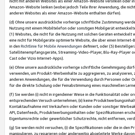
nicht mit anderen Websites als einer Amazon-Website verlinken oder i
Amazon-Website lenken (wobei jedoch Teile Ihrer Anwendung, die nich
anderen Websites als einer Amazon-Website enthalten dürfen).
(d) Ohne unsere ausdrückliche vorherige schriftliche Zustimmung werd
Nutzung mit einem Mobiltelefon oder sonstigen Mobilgerät entwickelt
(1) Websites, die nicht für die Nutzung mit solchen Geräten entwickelt
eine nicht für Mobilgeräte optimierte Website, die über einen Interne
in den
Richtlinie für Mobile Anwendungen
definiert, oder (3) Beistellge
Satellitenempfangsgeräte, Streaming-Video-Player, Blu-Ray-Player ode
Cast oder Vizio Internet-Apps).
(e) Ohne unsere ausdrückliche vorherige schriftliche Genehmigung dürfe
verwenden, um Produkt-Werbeinhalte zu aggregieren, zu analysieren, 
anderen Anwendungen, die für die Verwendung durch Personen oder Or
für die direkte Schulung oder Feinabstimmung eines maschinellen Lern
(f) Sie werden (i) nicht in irgendeiner Weise in die Funktionalität ode
entsprechenden Versuch unternehmen; (ii) keine Produktwerbungsinha
Kontaktaufnahme mit Verkäufern oder Kunden oder sonstiger Werbeaktiv
API, Datenfeeds, Produktwerbungsinhalten oder Spezifikationen erschei
Eigentumsrechte oder gewerblicher Schutzrechte, nicht entfernen, verd
(g) Sie werden nicht versuchen, (i) die Spezifikationen oder die in de
manipulieren, zu reparieren oder anderweitig abgeleitete Werke davon z