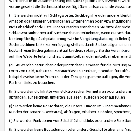
Werbeinhalte im Zusammenhang mit Suchergebnissen verwendet werden,
vorausgesetzt die Suchmaschine verfügt über entsprechende Ausschlu
(f) Sie werden nicht auf Schlagwörter, Suchbegriffe oder andere Ident
Amazon oder unseren verbundenen Unternehmen oder Abwandlungen bzw
nicht abschließende Liste unserer Marken entnehmen Sie bitte der Nich
Schlagwortauktionen auf Suchmaschinen teilnehmen, wenn die sich da
Kostenpflichtige Suchplatzierung (wie im
Vergütungskatalog
definiert
Suchmaschinen Links zur Verfügung stellen, damit Sie bei allgemeinen I
kostenfreien Suchergebnissen) auftauchen, solange Sie die
Vereinbaru
auf Ihre Website leiten und nicht unmittelbar oder mittelbar über eine
(g) Sie werden natürlichen oder juristischen Personen für die Nutzung 
Form von Geld, Rabatten, Preisnachlässen, Punkten, Spenden für Hilfs
beispielsweise keine Prämien- oder Treueprogramme auflegen, die Anrei
Partner-Links zu besuchen.
(h) Sie werden die Inhalte von elektronischen Formularen oder anderem M
abfangen, aufzeichnen, umleiten, auslesen, auslegen oder ausfüllen.
(i) Sie werden keine Kontodaten, die unsere Kunden im Zusammenhang 
Kunden der Amazon-Websites), abfragen, erheben, einholen, speichern,
(j) Sie werden Funktionen von Schaltflächen, Links oder andere Funkti
(k) Sie werden keine Bestellungen oder andere Geschäfte über eine Ama