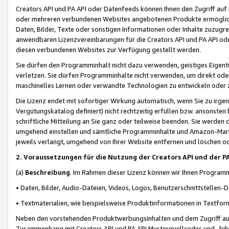
Creators API und PA API oder Datenfeeds können Ihnen den Zugriff auf D
oder mehreren verbundenen Websites angebotenen Produkte ermögliche
Daten, Bilder, Texte oder sonstigen Informationen oder Inhalte zuzugre
anwendbaren Lizenzvereinbarungen für die Creators API und PA API od
diesen verbundenen Websites zur Verfügung gestellt werden.
Sie dürfen den Programminhalt nicht dazu verwenden, geistiges Eigent
verletzen. Sie dürfen Programminhalte nicht verwenden, um direkt ode
maschinelles Lernen oder verwandte Technologien zu entwickeln oder zu
Die Lizenz endet mit sofortiger Wirkung automatisch, wenn Sie zu irg
Vergütungskatalog definiert) nicht rechtzeitig erfüllen bzw. ansonsten
schriftliche Mitteilung an Sie ganz oder teilweise beenden. Sie werden
umgehend einstellen und sämtliche Programminhalte und Amazon-Marke
jeweils verlangt, umgehend von Ihrer Website entfernen und löschen od
2. Voraussetzungen für die Nutzung der Creators API und der P
(a)
Beschreibung
. Im Rahmen dieser Lizenz können wir Ihnen Programmi
• Daten, Bilder, Audio-Dateien, Videos, Logos, Benutzerschnittstellen-
• Textmaterialien, wie beispielsweise Produktinformationen in Textfor
Neben den vorstehenden Produktwerbungsinhalten und dem Zugriff auf 
Zusammenhang mit Creators API und PA API Musterquellcodes und -bibli