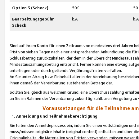
Option 3 (Scheck)
50£
50
Bearbeitungsgebühr
k.A.
k.A
Scheck
Sind auf Ihrem Konto für einen Zeitraum von mindestens drei Jahren kein
Frist von sieben Tagen nach einer entsprechenden Ankündigung die für
Schlussbetrag zurückzuhalten, der dem in der Übersicht Mindestausz
Mindestauszahlungsbetrag entspricht. Ferner können eine etwaig aufg
unterliegen oder durch geltende Verjährungsfristen verfallen.
An Sie unter Abzug bzw. Einbehalt aller in der Vereinbarung beschrieb
Ihnen gemäß der Vereinbarung zustehenden Beträge dar.
Sollten Sie, gleich aus welchem Grund, eine Überschusszahlung erhalte
an Sie im Rahmen der Vereinbarung zukünftig zahlbaren Vergütung zu 
Voraussetzungen für die Teilnahme a
1. Anmeldung und Teilnahmeberechtigung
Sie leiten den Anmeldeprozess ein, indem Sie einen vollständigen und 
muss/müssen originäre Inhalte (original content) enthalten und über d
Originalinhalte, die Materialien von Dritten verwenden, müssen wese