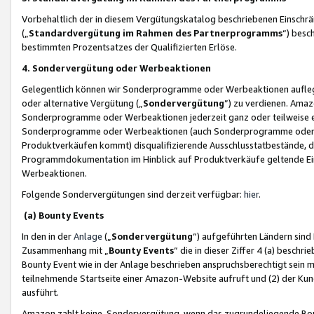
Vorbehaltlich der in diesem Vergütungskatalog beschriebenen Einschr
(„
Standardvergütung im Rahmen des Partnerprogramms
“) besc
bestimmten Prozentsatzes der Qualifizierten Erlöse.
4. Sondervergütung oder Werbeaktionen
Gelegentlich können wir Sonderprogramme oder Werbeaktionen auflegen,
oder alternative Vergütung („
Sondervergütung
”) zu verdienen. Amazo
Sonderprogramme oder Werbeaktionen jederzeit ganz oder teilweise einz
Sonderprogramme oder Werbeaktionen (auch Sonderprogramme oder We
Produktverkäufen kommt) disqualifizierende Ausschlusstatbestände, di
Programmdokumentation im Hinblick auf Produktverkäufe geltende E
Werbeaktionen.
Folgende Sondervergütungen sind derzeit verfügbar:
hier
.
(a) Bounty Events
In den in der
Anlage
(„
Sondervergütung
“) aufgeführten Ländern sind
Zusammenhang mit „
Bounty Events
“ die in dieser Ziffer 4 (a) besch
Bounty Event wie in der Anlage beschrieben anspruchsberechtigt sein mu
teilnehmende Startseite einer Amazon-Website aufruft und (2) der Kun
ausführt.
Amazon zahlt keine Sondervergütung, wenn das zugrundeliegende Boun