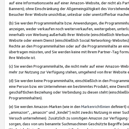
auf eine Informationsseite auf einer Amazon-Website, der nicht als Part
Bannern); ohne Einschränkung der Allgemeingültigkeit des Vorstehende
Besucher Ihrer Website unsichtbar, unlesbar oder unentzifferbar mache
(b) Sie werden Programminhalte bzw. Anwendungen, die Programminhalt
anzeigen, weder verkaufen noch weiterverkaufen, weitergeben, unterli
innerhalb von Werbung außerhalb Ihrer Website (einschließlich Werbun
Website oder einem Dienst (einschließlich Social Networking-Website
Rechte an den Programminhalten oder auf die Programminhalte an eine a
übertragen müssten, und Sie werden keine mit Ihrem Partner-Tag formati
Ihre Website ist.
(c) Sie werden Programminhalte, die nicht mehr auf einer Amazon-Websit
mehr zur Nutzung zur Verfügung stehen, umgehend von Ihrer Website e
(d) Sie werden keine Programminhalte, einschließlich in den Programmin
eine Person bzw. ein Unternehmen ein bestimmtes Produkt, eine Dienstle
geschäftlichen Beziehung oder Verbindung zu diesen steht (einschließli
Programminhalten).
(e) Sie werden Amazon-Marken (wie in den
Markenrichtlinien
definiert) 
„ammazon“, „amaozn“ und „kindel“) nicht zwecks Nutzung in einer Suc
Versuch unternehmen). Zusätzlich zu sonstigen Amazon zur Verfügung 
sorgen, dass von uns benannte Suchmaschinen Geschützte Begriffe (wie 