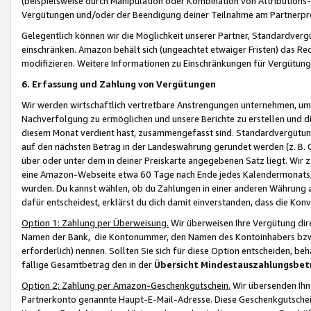
(beispielsweise durch Manipulation oder Kombination von Attributions-
Vergütungen und/oder der Beendigung deiner Teilnahme am Partnerp
Gelegentlich können wir die Möglichkeit unserer Partner, Standardv
einschränken. Amazon behält sich (ungeachtet etwaiger Fristen) das Re
modifizieren. Weitere Informationen zu Einschränkungen für Vergütung
6. Erfassung und Zahlung von Vergütungen
Wir werden wirtschaftlich vertretbare Anstrengungen unternehmen, um 
Nachverfolgung zu ermöglichen und unsere Berichte zu erstellen und di
diesem Monat verdient hast, zusammengefasst sind. Standardvergütung
auf den nächsten Betrag in der Landeswährung gerundet werden (z. B. C
über oder unter dem in deiner Preiskarte angegebenen Satz liegt. Wir
eine Amazon-Webseite etwa 60 Tage nach Ende jedes Kalendermonats, i
wurden. Du kannst wählen, ob du Zahlungen in einer anderen Währung
dafür entscheidest, erklärst du dich damit einverstanden, dass die K
Option 1: Zahlung per Überweisung.
Wir überweisen Ihre Vergütung dir
Namen der Bank, die Kontonummer, den Namen des Kontoinhabers bzw. a
erforderlich) nennen. Sollten Sie sich für diese Option entscheiden, be
fällige Gesamtbetrag den in der
Übersicht Mindestauszahlungsbet
Option 2: Zahlung per Amazon-Geschenkgutschein.
Wir übersenden Ihne
Partnerkonto genannte Haupt-E-Mail-Adresse. Diese Geschenkgutschei