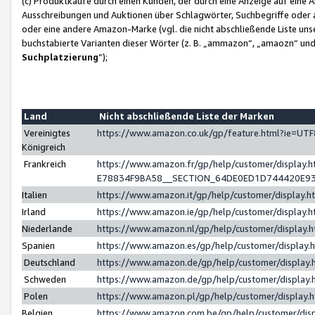
(c) Produktkäufe durch einen Kunden, der durch eine Anzeige auf eine 
Ausschreibungen und Auktionen über Schlagwörter, Suchbegriffe oder 
oder eine andere Amazon-Marke (vgl. die nicht abschließende Liste un
buchstabierte Varianten dieser Wörter (z. B. „ammazon“, „amaozn“ und „
Suchplatzierung
”);
Land
Nicht abschließende Liste der Marken
Vereinigtes
https://www.amazon.co.uk/gp/feature.html?ie=U
Königreich
Frankreich
https://www.amazon.fr/gp/help/customer/displa
E78834F9BA58__SECTION_64DE0ED1D744420E9
Italien
https://www.amazon.it/gp/help/customer/display
Irland
https://www.amazon.ie/gp/help/customer/displa
Niederlande
https://www.amazon.nl/gp/help/customer/display
Spanien
https://www.amazon.es/gp/help/customer/display
Deutschland
https://www.amazon.de/gp/help/customer/displa
Schweden
https://www.amazon.de/gp/help/customer/displa
Polen
https://www.amazon.pl/gp/help/customer/display
Belgien
https://www.amazon.com.be/gp/help/customer/d