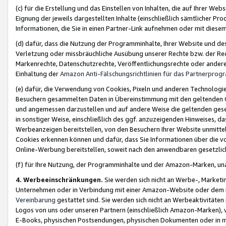
(c) für die Erstellung und das Einstellen von Inhalten, die auf Ihrer We
Eignung der jeweils dargestellten Inhalte (einschließlich sämtlicher 
Informationen, die Sie in einen Partner-Link aufnehmen oder mit diese
(d) dafür, dass die Nutzung der Programminhalte, Ihrer Website und des 
Verletzung oder missbräuchliche Ausübung unserer Rechte bzw. der Recht
Markenrechte, Datenschutzrechte, Veröffentlichungsrechte oder anderer
Einhaltung der
Amazon Anti-Fälschungsrichtlinien für das Partnerpro
(e) dafür, die Verwendung von Cookies, Pixeln und anderen Technologien
Besuchern gesammelten Daten in Übereinstimmung mit den geltenden Ge
und angemessen darzustellen und auf andere Weise die geltenden geset
in sonstiger Weise, einschließlich des ggf. anzuzeigenden Hinweises, d
Werbeanzeigen bereitstellen, von den Besuchern Ihrer Website unmitte
Cookies erkennen können und dafür, dass Sie Informationen über die v
Online-Werbung bereitstellen, soweit nach den anwendbaren gesetzlic
(f) für Ihre Nutzung, der Programminhalte und der Amazon-Marken, u
4. Werbeeinschränkungen.
Sie werden sich nicht an Werbe-, Market
Unternehmen oder in Verbindung mit einer Amazon-Website oder dem Pa
Vereinbarung
gestattet sind. Sie werden sich nicht an Werbeaktivitäten
Logos von uns oder unseren Partnern (einschließlich Amazon-Marken), 
E-Books, physischen Postsendungen, physischen Dokumenten oder in 