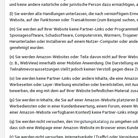
und keine andere natürliche oder juristische Person dazu ermächtigen, a
(l) Sie werden alle Handlungen unterlassen, die nach vernünftigem Erme
Website, auf der Funktionen oder Transaktionen (zum Beispiel suchen, s
(m) Sie werden auf Ihrer Website keine Partner-Links oder Programmin
Spionagesoftware, Schadsoftware, Computerviren, Würmern, Trojaner
Herunterladen oder Installieren auf einem Nutzer-Computer oder ande
genehmigt wurden.
(n) Sie werden Amazon-Websites oder Teile davon nicht auf Ihrer Websi
(z. B., WebView) innerhalb einer Mobilen Anwendung. Die Darstellung ein
Teilnahmevoraussetzungen stellt jedoch keinen Verstoß gegen diese Zif
(o) Sie werden keine Partner-Links oder andere Inhalte, die eine Am
Werbeseiten oder Layer-Werbung einstellen oder bereitstellen, mit Au
bewerben, die eng mit dem auf Ihrer Website befindlichen Material z
(p) Sie werden in Inhalte, die Sie auf einer Amazon-Website platzier
Werbediensten oder in einer Kundenbewertung, einem Forum, einem Wun
einer Amazon-Website verfügbaren Kontext) keine Partner-Links integr
(q) Sie werden nicht versuchen, den
Vergütungskatalog
zu umgehen oder
dass sich eine Webpage einer Amazon-Website im Browser eines Kunden 
(r) Sie werden nicht versuchen, Internetverkehr (Traffic) oder Vergü