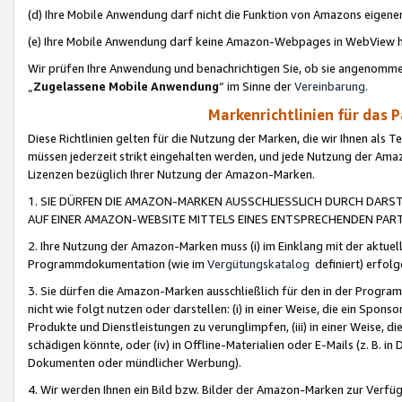
(d) Ihre Mobile Anwendung darf nicht die Funktion von Amazons eige
(e) Ihre Mobile Anwendung darf keine Amazon-Webpages in WebView 
Wir prüfen Ihre Anwendung und benachrichtigen Sie, ob sie angenomm
„
Zugelassene Mobile Anwendung
“ im Sinne der
Vereinbarung
.
Markenrichtlinien für das 
Diese Richtlinien gelten für die Nutzung der Marken, die wir Ihnen als 
müssen jederzeit strikt eingehalten werden, und jede Nutzung der Ama
Lizenzen bezüglich Ihrer Nutzung der Amazon-Marken.
1. SIE DÜRFEN DIE AMAZON-MARKEN AUSSCHLIESSLICH DURCH DARS
AUF EINER AMAZON-WEBSITE MITTELS EINES ENTSPRECHENDEN PART
2. Ihre Nutzung der Amazon-Marken muss (i) im Einklang mit der aktuells
Programmdokumentation (wie im
Vergütungskatalog
definiert) erfolg
3. Sie dürfen die Amazon-Marken ausschließlich für den in der Progr
nicht wie folgt nutzen oder darstellen: (i) in einer Weise, die ein Spo
Produkte und Dienstleistungen zu verunglimpfen, (iii) in einer Weise
schädigen könnte, oder (iv) in Offline-Materialien oder E-Mails (z. B.
Dokumenten oder mündlicher Werbung).
4. Wir werden Ihnen ein Bild bzw. Bilder der Amazon-Marken zur Verfüg