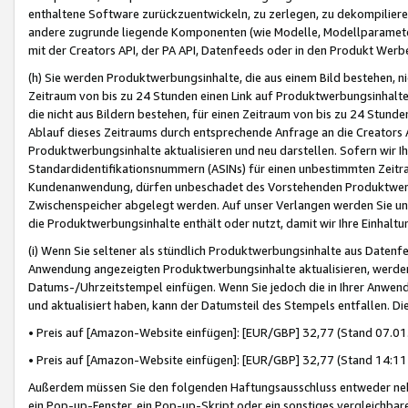
enthaltene Software zurückzuentwickeln, zu zerlegen, zu dekompilier
andere zugrunde liegende Komponenten (wie Modelle, Modellparameter
mit der Creators API, der PA API, Datenfeeds oder in den Produkt Werb
(h) Sie werden Produktwerbungsinhalte, die aus einem Bild bestehen, ni
Zeitraum von bis zu 24 Stunden einen Link auf Produktwerbungsinhalte
die nicht aus Bildern bestehen, für einen Zeitraum von bis zu 24 Stund
Ablauf dieses Zeitraums durch entsprechende Anfrage an die Creators 
Produktwerbungsinhalte aktualisieren und neu darstellen. Sofern wir Ih
Standardidentifikationsnummern (ASINs) für einen unbestimmten Zeitra
Kundenanwendung, dürfen unbeschadet des Vorstehenden Produktwerbu
Zwischenspeicher abgelegt werden. Auf unser Verlangen werden Sie un
die Produktwerbungsinhalte enthält oder nutzt, damit wir Ihre Einhalt
(i) Wenn Sie seltener als stündlich Produktwerbungsinhalte aus Datenfe
Anwendung angezeigten Produktwerbungsinhalte aktualisieren, werden 
Datums-/Uhrzeitstempel einfügen. Wenn Sie jedoch die in Ihrer Anwe
und aktualisiert haben, kann der Datumsteil des Stempels entfallen. Dies
• Preis auf [Amazon-Website einfügen]: [EUR/GBP] 32,77 (Stand 07.01.
• Preis auf [Amazon-Website einfügen]: [EUR/GBP] 32,77 (Stand 14:11 
Außerdem müssen Sie den folgenden Haftungsausschluss entweder neb
ein Pop-up-Fenster, ein Pop-up-Skript oder ein sonstiges vergleichba