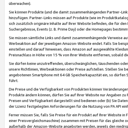
überwachen).
Sie können Produkte (und die damit zusammenhängenden Partner-Links)
hinzufügen. Partner-Links müssen auf Produkte (wie im Produktkatalog de
sich zusätzlich originäre Inhalte auf Ihrer Website befinden, die für 
Suchergebnisse, Events (z. B. Prime Day) oder die Homepages bestimmte
Sie müssen sämtliche Links und damit zusammenhängende Verweise auf z
Werbeaktion auf der jeweiligen Amazon-Website endet. Falls Sie beisp
einstellen und darauf hinweisen, dass Amazon auf ausgewählte Kleidun
Preisnachlass in Höhe von 15 % von Ihrer Website entfernen, sobald di
Sie dürfen keine unzutreffenden, überschwänglichen, täuschenden od
unsere Richtlinien, Werbeaktionen oder Preise aufstellen. Stellen Sie 
angebotenen Smartphone mit 64 GB Speicherkapazität ein, so dürfen S
führt.
Die Preise und die Verfügbarkeit von Produkten können Veränderungen 
Produkte ändern können, dürfen Sie auf Ihrer Website nur Angaben zu P
Preisen und Verfügbarkeit dargestellt sind bedienen oder (b) Sie Daten
der Lizenz festgelegten Anforderungen für die Nutzung von PA API einh
Ferner müssen Sie, falls Sie Preise für ein Produkt auf Ihrer Website in 
einer Preisvergleichsmaschine) zusammen mit Preisen für das gleiche o
außerhalb der Amazon-Website angeboten werden, jeweils den niedrigst