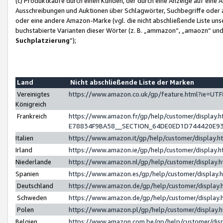
(c) Produktkäufe durch einen Kunden, der durch eine Anzeige auf eine 
Ausschreibungen und Auktionen über Schlagwörter, Suchbegriffe oder 
oder eine andere Amazon-Marke (vgl. die nicht abschließende Liste un
buchstabierte Varianten dieser Wörter (z. B. „ammazon“, „amaozn“ und „
Suchplatzierung
”);
Land
Nicht abschließende Liste der Marken
Vereinigtes
https://www.amazon.co.uk/gp/feature.html?ie=U
Königreich
Frankreich
https://www.amazon.fr/gp/help/customer/displa
E78834F9BA58__SECTION_64DE0ED1D744420E9
Italien
https://www.amazon.it/gp/help/customer/display
Irland
https://www.amazon.ie/gp/help/customer/displa
Niederlande
https://www.amazon.nl/gp/help/customer/display
Spanien
https://www.amazon.es/gp/help/customer/display
Deutschland
https://www.amazon.de/gp/help/customer/displa
Schweden
https://www.amazon.de/gp/help/customer/displa
Polen
https://www.amazon.pl/gp/help/customer/display
Belgien
https://www.amazon.com.be/gp/help/customer/d