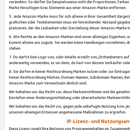
verändern. So dürfen Sie beispielsweise nicht die Proportionen, Farb
Marke hinzufügen bzw. Elemente aus einer Amazon-Marke entfernen.
5. Jede Amazon-Marke muss für sich alleine in ihrer Gesamtheit darge
grafischen oder Textelementen muss ein hinreichender Abstand gegebe
platzieren, der die Lesbarkeit oder Darstellung dieser Amazon-Marke b
6. Alle Rechte an den Amazon-Marken sind unser alleiniges Eigentum, 
kommt alleine uns zugute. Sie werden keine Handlungen vornehmen, 
stehen.
7. Du darfst kein Logo von, oder Inhalte erstellt von,
Drittanbietern au
anderweitig verwenden, es sei denn, du hast von diesem Verkäufer oder
8. Sie dürfen in keiner Rechtsordnung Marken nutzen oder zur Eintragu
keiner Rechtsordnung Marken, Domain-Namen, Subdomain-Namen, Benu
Amazon-Marke zum Verwechseln ähnlich sind.
Wir behalten uns das Recht vor, diese Markenrichtlinien und die gene
Einstellen einer Änderungsmitteilung oder überarbeiteter Markenricht
Wir behalten uns das Recht vor, gegen jede unbefugte Nutzung bzw. jede 
unserem alleinigen Ermessen angemessene Maßnahmen zu ergreifen.
IP-Lizenz- und Nutzungsan
Diese Lizenz regelt Ihre Nutzung von Programminhalten im Zusammen