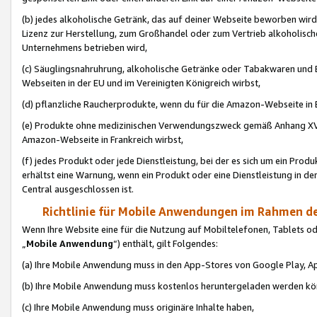
(b) jedes alkoholische Getränk, das auf deiner Webseite beworben wird
Lizenz zur Herstellung, zum Großhandel oder zum Vertrieb alkoholisch
Unternehmens betrieben wird,
(c) Säuglingsnahruhrung, alkoholische Getränke oder Tabakwaren und E
Webseiten in der EU und im Vereinigten Königreich wirbst,
(d) pflanzliche Raucherprodukte, wenn du für die Amazon-Webseite in B
(e) Produkte ohne medizinischen Verwendungszweck gemäß Anhang XVI 
Amazon-Webseite in Frankreich wirbst,
(f) jedes Produkt oder jede Dienstleistung, bei der es sich um ein Prod
erhältst eine Warnung, wenn ein Produkt oder eine Dienstleistung in de
Central ausgeschlossen ist.
Richtlinie für Mobile Anwendungen im Rahmen de
Wenn Ihre Website eine für die Nutzung auf Mobiltelefonen, Tablets 
„
Mobile Anwendung
“) enthält, gilt Folgendes:
(a) Ihre Mobile Anwendung muss in den App-Stores von Google Play, A
(b) Ihre Mobile Anwendung muss kostenlos heruntergeladen werden könn
(c) Ihre Mobile Anwendung muss originäre Inhalte haben,