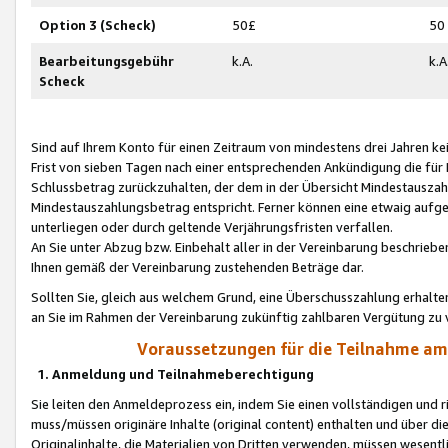
Option 3 (Scheck)
50£
50
Bearbeitungsgebühr
k.A.
k.A
Scheck
Sind auf Ihrem Konto für einen Zeitraum von mindestens drei Jahren kein
Frist von sieben Tagen nach einer entsprechenden Ankündigung die für
Schlussbetrag zurückzuhalten, der dem in der Übersicht Mindestausz
Mindestauszahlungsbetrag entspricht. Ferner können eine etwaig aufg
unterliegen oder durch geltende Verjährungsfristen verfallen.
An Sie unter Abzug bzw. Einbehalt aller in der Vereinbarung beschrieb
Ihnen gemäß der Vereinbarung zustehenden Beträge dar.
Sollten Sie, gleich aus welchem Grund, eine Überschusszahlung erhalte
an Sie im Rahmen der Vereinbarung zukünftig zahlbaren Vergütung zu 
Voraussetzungen für die Teilnahme a
1. Anmeldung und Teilnahmeberechtigung
Sie leiten den Anmeldeprozess ein, indem Sie einen vollständigen und 
muss/müssen originäre Inhalte (original content) enthalten und über d
Originalinhalte, die Materialien von Dritten verwenden, müssen wese