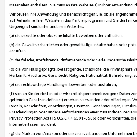
Materialien enthalten. Sie müssen Ihre Website(s) in Ihrer Anwendung ide
Wir prüfen Ihre Anwendung und benachrichtigen Sie, ob sie angenommen
auf Aufnahme Ihrer Website in das Partnerprogramm und Sie dürfen kei
Ungeeignet sind unter anderem Websites:
(a) die sexuelle oder obszöne Inhalte bewerben oder enthalten;
(b) die Gewalt verherrlichen oder gewalttätige Inhalte haben oder pot
anstiften,;
(c) die falsche, irreführende, diffamierende oder verleumderische Inha
(d) die von Hass geprägte, belästigende, schädliche, die Privatsphäre v
Herkunft, Hautfarbe, Geschlecht, Religion, Nationalität, Behinderung, 
(e) die rechtswidrige Handlungen bewerben oder ausführen;
(f) sich an Kinder richten oder wissentlich personenbezogene Daten vo
geltenden Gesetzen definiert) erheben, verwenden oder offenlegen, Vo
Regeln, Vorschriften, Anordnungen, Lizenzen, Genehmigungen, Richtlini
Entscheidungen oder andere Anforderungen einer zuständigen Regierung
Privacy Protection Act (15 U.S.C. §§ 6501-6506) oder Vorschriften, di
Internet erlassen wurden);
(g) die Marken von Amazon oder unseren verbundenen Unternehmen b