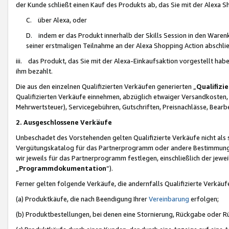
der Kunde schließt einen Kauf des Produkts ab, das Sie mit der Alexa 
C. über Alexa, oder
D. indem er das Produkt innerhalb der Skills Session in den Waren
seiner erstmaligen Teilnahme an der Alexa Shopping Action abschlie
iii. das Produkt, das Sie mit der Alexa-Einkaufsaktion vorgestellt ha
ihm bezahlt.
Die aus den einzelnen Qualifizierten Verkäufen generierten „
Qualifizi
Qualifizierten Verkäufe einnehmen, abzüglich etwaiger Versandkosten
Mehrwertsteuer), Servicegebühren, Gutschriften, Preisnachlässe, Bear
2. Ausgeschlossene Verkäufe
Unbeschadet des Vorstehenden gelten Qualifizierte Verkäufe nicht als
Vergütungskatalog für das Partnerprogramm oder andere Bestimmungen,
wir jeweils für das Partnerprogramm festlegen, einschließlich der jewe
„
Programmdokumentation
“).
Ferner gelten folgende Verkäufe, die andernfalls Qualifizierte Verkä
(a) Produktkäufe, die nach Beendigung Ihrer
Vereinbarung
erfolgen;
(b) Produktbestellungen, bei denen eine Stornierung, Rückgabe oder R