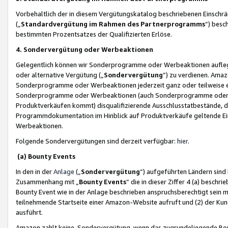
Vorbehaltlich der in diesem Vergütungskatalog beschriebenen Einschr
(„
Standardvergütung im Rahmen des Partnerprogramms
“) besc
bestimmten Prozentsatzes der Qualifizierten Erlöse.
4. Sondervergütung oder Werbeaktionen
Gelegentlich können wir Sonderprogramme oder Werbeaktionen auflegen,
oder alternative Vergütung („
Sondervergütung
”) zu verdienen. Amazo
Sonderprogramme oder Werbeaktionen jederzeit ganz oder teilweise einz
Sonderprogramme oder Werbeaktionen (auch Sonderprogramme oder We
Produktverkäufen kommt) disqualifizierende Ausschlusstatbestände, di
Programmdokumentation im Hinblick auf Produktverkäufe geltende E
Werbeaktionen.
Folgende Sondervergütungen sind derzeit verfügbar:
hier
.
(a) Bounty Events
In den in der
Anlage
(„
Sondervergütung
“) aufgeführten Ländern sind
Zusammenhang mit „
Bounty Events
“ die in dieser Ziffer 4 (a) besch
Bounty Event wie in der Anlage beschrieben anspruchsberechtigt sein mu
teilnehmende Startseite einer Amazon-Website aufruft und (2) der Kun
ausführt.
Amazon zahlt keine Sondervergütung, wenn das zugrundeliegende Boun