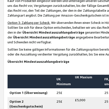
Kauf von Produkten eingelöst werden und unterliegen unseren Geschäf
uns das Recht vor, Vergütungen zurückzuhalten, bis der fällige Gesamt
das Recht vor, den Teil der Zahlungen, der den in der Zahlungstabelle 
Zahlungsart angibst. Die Zahlung per Amazon-Geschenkgutschein ist in
Option 3: Zahlung per Scheck.
Wir übersenden Ihnen einen Scheck in Höh
Sollten Sie sich für diese Option entscheiden, behalten wir uns das Rec
den in der
Übersicht Mindestauszahlungsbeträge
genannten Mindest
der
Übersicht Mindestauszahlungsbeträge
angegebene Bearbeitung
und Schweden nicht verfügbar.
Sollten Sie keine gültigen Informationen für die Zahlungsoption bereit
oder die Auszahlung verdienter Vergütung zurückhalten, bis Sie eine A
Übersicht Mindestauszahlungsbeträge
UK Maxium
UK
FR,
Minimum
un
Option 1 (Überweisung)
25£
25
£5,000
Option 2
25£
25
(Geschenkgutschein)