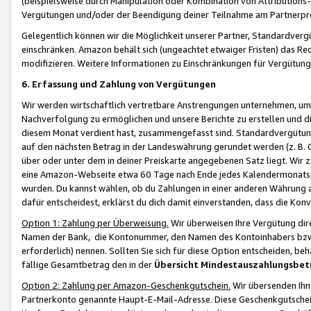
(beispielsweise durch Manipulation oder Kombination von Attributions-
Vergütungen und/oder der Beendigung deiner Teilnahme am Partnerp
Gelegentlich können wir die Möglichkeit unserer Partner, Standardv
einschränken. Amazon behält sich (ungeachtet etwaiger Fristen) das Re
modifizieren. Weitere Informationen zu Einschränkungen für Vergütung
6. Erfassung und Zahlung von Vergütungen
Wir werden wirtschaftlich vertretbare Anstrengungen unternehmen, um 
Nachverfolgung zu ermöglichen und unsere Berichte zu erstellen und di
diesem Monat verdient hast, zusammengefasst sind. Standardvergütung
auf den nächsten Betrag in der Landeswährung gerundet werden (z. B. C
über oder unter dem in deiner Preiskarte angegebenen Satz liegt. Wir
eine Amazon-Webseite etwa 60 Tage nach Ende jedes Kalendermonats, i
wurden. Du kannst wählen, ob du Zahlungen in einer anderen Währung
dafür entscheidest, erklärst du dich damit einverstanden, dass die K
Option 1: Zahlung per Überweisung.
Wir überweisen Ihre Vergütung dir
Namen der Bank, die Kontonummer, den Namen des Kontoinhabers bzw. a
erforderlich) nennen. Sollten Sie sich für diese Option entscheiden, be
fällige Gesamtbetrag den in der
Übersicht Mindestauszahlungsbet
Option 2: Zahlung per Amazon-Geschenkgutschein.
Wir übersenden Ihne
Partnerkonto genannte Haupt-E-Mail-Adresse. Diese Geschenkgutschei