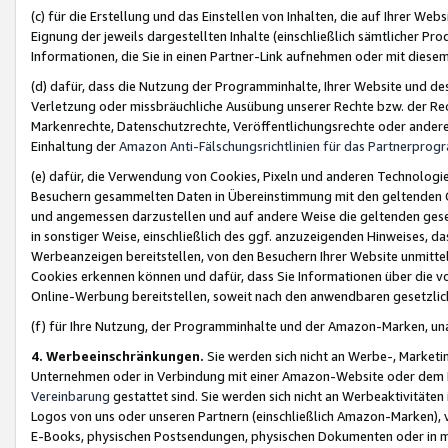
(c) für die Erstellung und das Einstellen von Inhalten, die auf Ihrer We
Eignung der jeweils dargestellten Inhalte (einschließlich sämtlicher 
Informationen, die Sie in einen Partner-Link aufnehmen oder mit diese
(d) dafür, dass die Nutzung der Programminhalte, Ihrer Website und des 
Verletzung oder missbräuchliche Ausübung unserer Rechte bzw. der Recht
Markenrechte, Datenschutzrechte, Veröffentlichungsrechte oder anderer
Einhaltung der
Amazon Anti-Fälschungsrichtlinien für das Partnerpro
(e) dafür, die Verwendung von Cookies, Pixeln und anderen Technologien
Besuchern gesammelten Daten in Übereinstimmung mit den geltenden Ge
und angemessen darzustellen und auf andere Weise die geltenden geset
in sonstiger Weise, einschließlich des ggf. anzuzeigenden Hinweises, d
Werbeanzeigen bereitstellen, von den Besuchern Ihrer Website unmitte
Cookies erkennen können und dafür, dass Sie Informationen über die v
Online-Werbung bereitstellen, soweit nach den anwendbaren gesetzlic
(f) für Ihre Nutzung, der Programminhalte und der Amazon-Marken, u
4. Werbeeinschränkungen.
Sie werden sich nicht an Werbe-, Market
Unternehmen oder in Verbindung mit einer Amazon-Website oder dem Pa
Vereinbarung
gestattet sind. Sie werden sich nicht an Werbeaktivitäten
Logos von uns oder unseren Partnern (einschließlich Amazon-Marken), 
E-Books, physischen Postsendungen, physischen Dokumenten oder in 