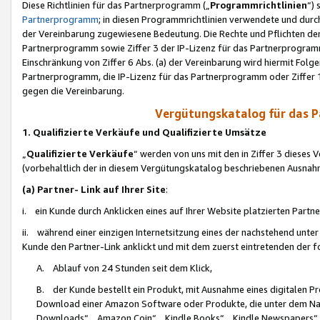
Diese Richtlinien für das Partnerprogramm („
Programmrichtlinien
“)
Partnerprogramm
; in diesen Programmrichtlinien verwendete und durch
der Vereinbarung zugewiesene Bedeutung. Die Rechte und Pflichten de
Partnerprogramm sowie Ziffer 3 der IP-Lizenz für das Partnerprogram
Einschränkung von Ziffer 6 Abs. (a) der Vereinbarung wird hiermit Fol
Partnerprogramm, die IP-Lizenz für das Partnerprogramm oder Ziffer 1
gegen die Vereinbarung.
Vergütungskatalog für das 
1. Qualifizierte Verkäufe und Qualifizierte Umsätze
„
Qualifizierte Verkäufe
“ werden von uns mit den in Ziffer 3 diese
(vorbehaltlich der in diesem Vergütungskatalog beschriebenen Ausnah
(a) Partner- Link auf Ihrer Site
:
i. ein Kunde durch Anklicken eines auf Ihrer Website platzierten Part
ii. während einer einzigen Internetsitzung eines der nachstehend unter (i)
Kunde den Partner-Link anklickt und mit dem zuerst eintretenden der f
A. Ablauf von 24 Stunden seit dem Klick,
B. der Kunde bestellt ein Produkt, mit Ausnahme eines digitalen P
Download einer Amazon Software oder Produkte, die unter dem N
Downloads“, „Amazon Coin“, „Kindle Books“, „Kindle Newspapers“, „