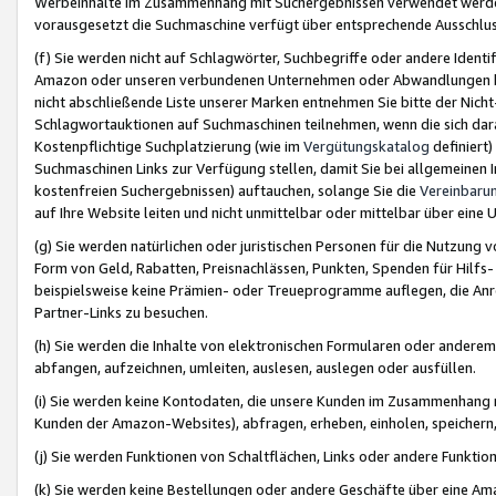
Werbeinhalte im Zusammenhang mit Suchergebnissen verwendet werden,
vorausgesetzt die Suchmaschine verfügt über entsprechende Ausschlu
(f) Sie werden nicht auf Schlagwörter, Suchbegriffe oder andere Ident
Amazon oder unseren verbundenen Unternehmen oder Abwandlungen bzw
nicht abschließende Liste unserer Marken entnehmen Sie bitte der Nich
Schlagwortauktionen auf Suchmaschinen teilnehmen, wenn die sich da
Kostenpflichtige Suchplatzierung (wie im
Vergütungskatalog
definiert
Suchmaschinen Links zur Verfügung stellen, damit Sie bei allgemeinen I
kostenfreien Suchergebnissen) auftauchen, solange Sie die
Vereinbaru
auf Ihre Website leiten und nicht unmittelbar oder mittelbar über eine
(g) Sie werden natürlichen oder juristischen Personen für die Nutzung 
Form von Geld, Rabatten, Preisnachlässen, Punkten, Spenden für Hilfs
beispielsweise keine Prämien- oder Treueprogramme auflegen, die Anrei
Partner-Links zu besuchen.
(h) Sie werden die Inhalte von elektronischen Formularen oder anderem M
abfangen, aufzeichnen, umleiten, auslesen, auslegen oder ausfüllen.
(i) Sie werden keine Kontodaten, die unsere Kunden im Zusammenhang 
Kunden der Amazon-Websites), abfragen, erheben, einholen, speichern,
(j) Sie werden Funktionen von Schaltflächen, Links oder andere Funkti
(k) Sie werden keine Bestellungen oder andere Geschäfte über eine Ama