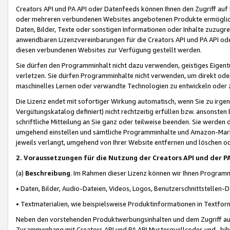
Creators API und PA API oder Datenfeeds können Ihnen den Zugriff auf D
oder mehreren verbundenen Websites angebotenen Produkte ermögliche
Daten, Bilder, Texte oder sonstigen Informationen oder Inhalte zuzugre
anwendbaren Lizenzvereinbarungen für die Creators API und PA API od
diesen verbundenen Websites zur Verfügung gestellt werden.
Sie dürfen den Programminhalt nicht dazu verwenden, geistiges Eigent
verletzen. Sie dürfen Programminhalte nicht verwenden, um direkt ode
maschinelles Lernen oder verwandte Technologien zu entwickeln oder zu
Die Lizenz endet mit sofortiger Wirkung automatisch, wenn Sie zu irg
Vergütungskatalog definiert) nicht rechtzeitig erfüllen bzw. ansonsten
schriftliche Mitteilung an Sie ganz oder teilweise beenden. Sie werden
umgehend einstellen und sämtliche Programminhalte und Amazon-Marke
jeweils verlangt, umgehend von Ihrer Website entfernen und löschen od
2. Voraussetzungen für die Nutzung der Creators API und der P
(a)
Beschreibung
. Im Rahmen dieser Lizenz können wir Ihnen Programmi
• Daten, Bilder, Audio-Dateien, Videos, Logos, Benutzerschnittstellen-
• Textmaterialien, wie beispielsweise Produktinformationen in Textfor
Neben den vorstehenden Produktwerbungsinhalten und dem Zugriff auf 
Zusammenhang mit Creators API und PA API Musterquellcodes und -bibli