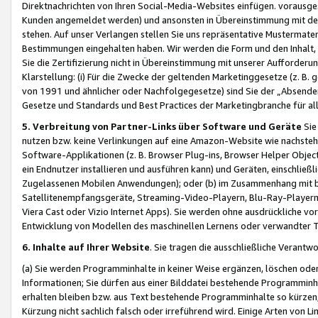
Direktnachrichten von Ihren Social-Media-Websites einfügen. vorausg
Kunden angemeldet werden) und ansonsten in Übereinstimmung mit der
stehen. Auf unser Verlangen stellen Sie uns repräsentative Mustermater
Bestimmungen eingehalten haben. Wir werden die Form und den Inhalt, di
Sie die Zertifizierung nicht in Übereinstimmung mit unserer Aufforderu
Klarstellung: (i) Für die Zwecke der geltenden Marketinggesetze (z. 
von 1991 und ähnlicher oder Nachfolgegesetze) sind Sie der „Absender“ j
Gesetze und Standards und Best Practices der Marketingbranche für 
5. Verbreitung von Partner-Links über Software und Geräte
Sie
nutzen bzw. keine Verlinkungen auf eine Amazon-Website wie nachsteh
Software-Applikationen (z. B. Browser Plug-ins, Browser Helper Objec
ein Endnutzer installieren und ausführen kann) und Geräten, einschlie
Zugelassenen Mobilen Anwendungen); oder (b) im Zusammenhang mit bzw.
Satellitenempfangsgeräte, Streaming-Video-Playern, Blu-Ray-Playern 
Viera Cast oder Vizio Internet Apps). Sie werden ohne ausdrückliche v
Entwicklung von Modellen des maschinellen Lernens oder verwandter 
6. Inhalte auf Ihrer Website
. Sie tragen die ausschließliche Verantwo
(a) Sie werden Programminhalte in keiner Weise ergänzen, löschen oder
Informationen; Sie dürfen aus einer Bilddatei bestehende Programminhal
erhalten bleiben bzw. aus Text bestehende Programminhalte so kürzen, 
Kürzung nicht sachlich falsch oder irreführend wird. Einige Arten von L