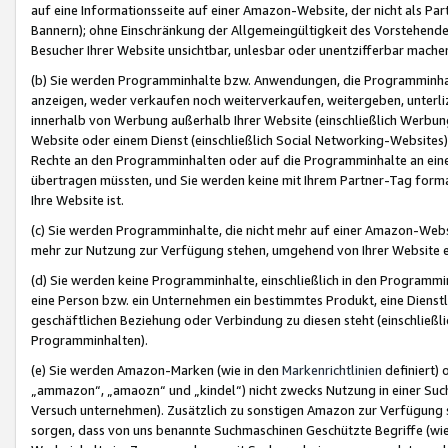
auf eine Informationsseite auf einer Amazon-Website, der nicht als Part
Bannern); ohne Einschränkung der Allgemeingültigkeit des Vorstehende
Besucher Ihrer Website unsichtbar, unlesbar oder unentzifferbar mache
(b) Sie werden Programminhalte bzw. Anwendungen, die Programminhalt
anzeigen, weder verkaufen noch weiterverkaufen, weitergeben, unterli
innerhalb von Werbung außerhalb Ihrer Website (einschließlich Werbun
Website oder einem Dienst (einschließlich Social Networking-Website
Rechte an den Programminhalten oder auf die Programminhalte an eine a
übertragen müssten, und Sie werden keine mit Ihrem Partner-Tag formati
Ihre Website ist.
(c) Sie werden Programminhalte, die nicht mehr auf einer Amazon-Websit
mehr zur Nutzung zur Verfügung stehen, umgehend von Ihrer Website e
(d) Sie werden keine Programminhalte, einschließlich in den Programmin
eine Person bzw. ein Unternehmen ein bestimmtes Produkt, eine Dienstle
geschäftlichen Beziehung oder Verbindung zu diesen steht (einschließli
Programminhalten).
(e) Sie werden Amazon-Marken (wie in den
Markenrichtlinien
definiert) 
„ammazon“, „amaozn“ und „kindel“) nicht zwecks Nutzung in einer Suc
Versuch unternehmen). Zusätzlich zu sonstigen Amazon zur Verfügung 
sorgen, dass von uns benannte Suchmaschinen Geschützte Begriffe (wie 