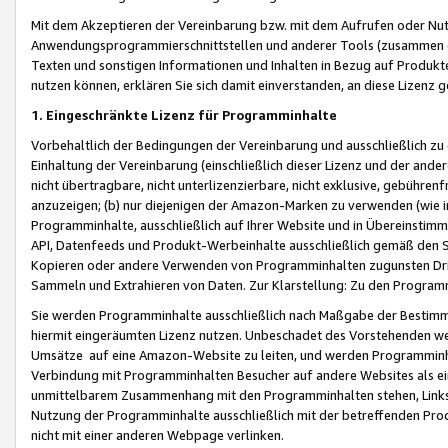
Mit dem Akzeptieren der Vereinbarung bzw. mit dem Aufrufen oder Nutz
Anwendungsprogrammierschnittstellen und anderer Tools (zusammen die
Texten und sonstigen Informationen und Inhalten in Bezug auf Produkte
nutzen können, erklären Sie sich damit einverstanden, an diese Lizenz 
1. Eingeschränkte Lizenz für Programminhalte
Vorbehaltlich der Bedingungen der Vereinbarung und ausschließlich z
Einhaltung der Vereinbarung (einschließlich dieser Lizenz und der ande
nicht übertragbare, nicht unterlizenzierbare, nicht exklusive, gebühren
anzuzeigen; (b) nur diejenigen der Amazon-Marken zu verwenden (wie in 
Programminhalte, ausschließlich auf Ihrer Website und in Übereinstimmu
API, Datenfeeds und Produkt-Werbeinhalte ausschließlich gemäß den Spe
Kopieren oder andere Verwenden von Programminhalten zugunsten Dri
Sammeln und Extrahieren von Daten. Zur Klarstellung: Zu den Program
Sie werden Programminhalte ausschließlich nach Maßgabe der Besti
hiermit eingeräumten Lizenz nutzen. Unbeschadet des Vorstehenden we
Umsätze auf eine Amazon-Website zu leiten, und werden Programminhal
Verbindung mit Programminhalten Besucher auf andere Websites als ein
unmittelbarem Zusammenhang mit den Programminhalten stehen, Links z
Nutzung der Programminhalte ausschließlich mit der betreffenden Pr
nicht mit einer anderen Webpage verlinken.