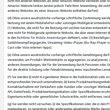
nicht mit anderen Websites als einer Amazon-Website verlinken oder i
Amazon-Website lenken (wobei jedoch Teile Ihrer Anwendung, die nich
anderen Websites als einer Amazon-Website enthalten dürfen).
(d) Ohne unsere ausdrückliche vorherige schriftliche Zustimmung werd
Nutzung mit einem Mobiltelefon oder sonstigen Mobilgerät entwickelt
(1) Websites, die nicht für die Nutzung mit solchen Geräten entwickelt
eine nicht für Mobilgeräte optimierte Website, die über einen Interne
in den
Richtlinie für Mobile Anwendungen
definiert, oder (3) Beistellge
Satellitenempfangsgeräte, Streaming-Video-Player, Blu-Ray-Player ode
Cast oder Vizio Internet-Apps).
(e) Ohne unsere ausdrückliche vorherige schriftliche Genehmigung dürfe
verwenden, um Produkt-Werbeinhalte zu aggregieren, zu analysieren, 
anderen Anwendungen, die für die Verwendung durch Personen oder Or
für die direkte Schulung oder Feinabstimmung eines maschinellen Lern
(f) Sie werden (i) nicht in irgendeiner Weise in die Funktionalität ode
entsprechenden Versuch unternehmen; (ii) keine Produktwerbungsinha
Kontaktaufnahme mit Verkäufern oder Kunden oder sonstiger Werbeaktiv
API, Datenfeeds, Produktwerbungsinhalten oder Spezifikationen erschei
Eigentumsrechte oder gewerblicher Schutzrechte, nicht entfernen, verd
(g) Sie werden nicht versuchen, (i) die Spezifikationen oder die in de
manipulieren, zu reparieren oder anderweitig abgeleitete Werke davon z