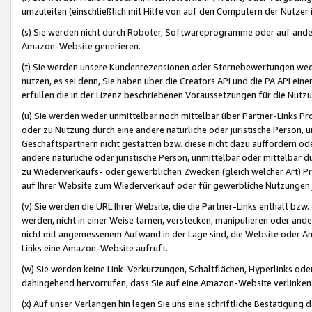
umzuleiten (einschließlich mit Hilfe von auf den Computern der Nutzer i
(s) Sie werden nicht durch Roboter, Softwareprogramme oder auf andere
Amazon-Website generieren.
(t) Sie werden unsere Kundenrezensionen oder Sternebewertungen wed
nutzen, es sei denn, Sie haben über die Creators API und die PA API e
erfüllen die in der Lizenz beschriebenen Voraussetzungen für die Nutzu
(u) Sie werden weder unmittelbar noch mittelbar über Partner-Links P
oder zu Nutzung durch eine andere natürliche oder juristische Person,
Geschäftspartnern nicht gestatten bzw. diese nicht dazu auffordern od
andere natürliche oder juristische Person, unmittelbar oder mittelbar
zu Wiederverkaufs- oder gewerblichen Zwecken (gleich welcher Art) 
auf Ihrer Website zum Wiederverkauf oder für gewerbliche Nutzungen 
(v) Sie werden die URL Ihrer Website, die die Partner-Links enthält b
werden, nicht in einer Weise tarnen, verstecken, manipulieren oder and
nicht mit angemessenem Aufwand in der Lage sind, die Website oder A
Links eine Amazon-Website aufruft.
(w) Sie werden keine Link-Verkürzungen, Schaltflächen, Hyperlinks ode
dahingehend hervorrufen, dass Sie auf eine Amazon-Website verlinken
(x) Auf unser Verlangen hin legen Sie uns eine schriftliche Bestätigung