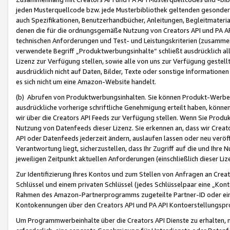
jeden Musterquellcode bzw. jede Musterbibliothek geltenden gesonder
auch Spezifikationen, Benutzerhandbücher, Anleitungen, Begleitmaterial
denen die für die ordnungsgemäße Nutzung von Creators API und PA A
technischen Anforderungen und Test- und Leistungskriterien (zusammen
verwendete Begriff „Produktwerbungsinhalte“ schließt ausdrücklich al
Lizenz zur Verfügung stellen, sowie alle von uns zur Verfügung gestel
ausdrücklich nicht auf Daten, Bilder, Texte oder sonstige Informatione
es sich nicht um eine Amazon-Website handelt.
(b) Abrufen von Produktwerbungsinhalten. Sie können Produkt-Werbein
ausdrückliche vorherige schriftliche Genehmigung erteilt haben, könn
wir über die Creators API Feeds zur Verfügung stellen. Wenn Sie Produk
Nutzung von Datenfeeds dieser Lizenz. Sie erkennen an, dass wir Creat
API oder Datenfeeds jederzeit ändern, auslaufen lassen oder neu veröffe
Verantwortung liegt, sicherzustellen, dass Ihr Zugriff auf die und Ihr
jeweiligen Zeitpunkt aktuellen Anforderungen (einschließlich dieser Liz
Zur Identifizierung Ihres Kontos und zum Stellen von Anfragen an Crea
Schlüssel und einem privaten Schlüssel (jedes Schlüsselpaar eine „Kon
Rahmen des Amazon-Partnerprogramms zugeteilte Partner-ID oder ein
Kontokennungen über den Creators API und PA API Kontoerstellungspro
Um Programmwerbeinhalte über die Creators API Dienste zu erhalten, m