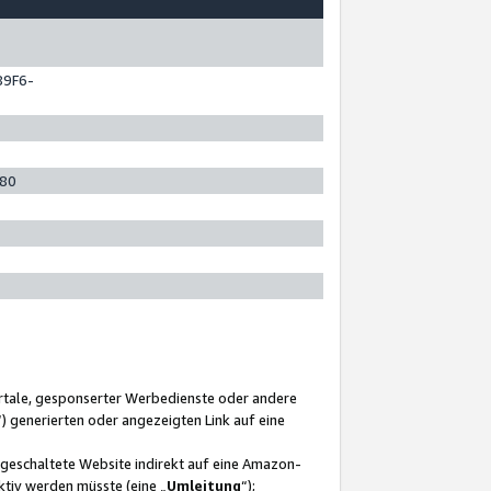
89F6-
280
ortale, gesponserter Werbedienste oder andere
“) generierten oder angezeigten Link auf eine
ngeschaltete Website indirekt auf eine Amazon-
ktiv werden müsste (eine „
Umleitung
“);