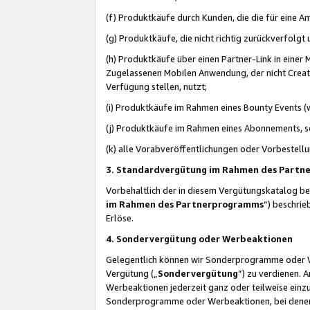
(f) Produktkäufe durch Kunden, die die für eine
(g) Produktkäufe, die nicht richtig zurückverfolg
(h) Produktkäufe über einen Partner-Link in einer
Zugelassenen Mobilen Anwendung, der nicht Creator
Verfügung stellen, nutzt;
(i) Produktkäufe im Rahmen eines Bounty Events (w
(j) Produktkäufe im Rahmen eines Abonnements, so
(k) alle Vorabveröffentlichungen oder Vorbestellu
3. Standardvergütung im Rahmen des Part
Vorbehaltlich der in diesem Vergütungskatalog b
im Rahmen des Partnerprogramms
“) beschri
Erlöse.
4. Sondervergütung oder Werbeaktionen
Gelegentlich können wir Sonderprogramme oder Wer
Vergütung („
Sondervergütung
”) zu verdienen. 
Werbeaktionen jederzeit ganz oder teilweise einz
Sonderprogramme oder Werbeaktionen, bei denen e