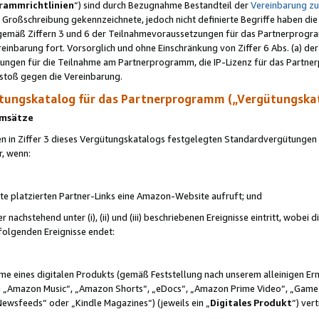
rammrichtlinien
“) sind durch Bezugnahme Bestandteil der
Vereinbarung z
Großschreibung gekennzeichnete, jedoch nicht definierte Begriffe haben die
 gemäß Ziffern 3 und 6 der Teilnahmevoraussetzungen für das Partnerprogram
nbarung fort. Vorsorglich und ohne Einschränkung von Ziffer 6 Abs. (a) der
ungen für die Teilnahme am Partnerprogramm, die IP-Lizenz für das Partner
rstoß gegen die Vereinbarung.
ungskatalog für das Partnerprogramm („Vergütungska
 Umsätze
n in Ziffer 3 dieses Vergütungskatalogs festgelegten Standardvergütungen v
r, wenn:
ite platzierten Partner-Links eine Amazon-Website aufruft; und
r nachstehend unter (i), (ii) und (iii) beschriebenen Ereignisse eintritt, wobe
 folgenden Ereignisse endet:
hme eines digitalen Produkts (gemäß Feststellung nach unserem alleinigen 
 „Amazon Music“, „Amazon Shorts“, „eDocs“, „Amazon Prime Video“, „Game
Newsfeeds“ oder „Kindle Magazines“) (jeweils ein „
Digitales Produkt
“) ver