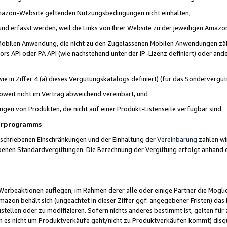
 Amazon-Website geltenden Nutzungsbedingungen nicht einhalten;
t und erfasst werden, weil die Links von Ihrer Website zu der jeweiligen Am
 Mobilen Anwendung, die nicht zu den Zugelassenen Mobilen Anwendungen zählt
s API oder PA API (wie nachstehend unter der IP-Lizenz definiert) oder ander
ie in Ziffer 4 (a) dieses Vergütungskatalogs definiert) (für das Sonderverg
weit nicht im Vertrag abweichend vereinbart, und
ngen von Produkten, die nicht auf einer Produkt-Listenseite verfügbar sind.
nerprogramms
eschriebenen Einschränkungen und der Einhaltung der
Vereinbarung
zahlen wir
ebenen Standardvergütungen. Die Berechnung der Vergütung erfolgt anhand e
beaktionen auflegen, im Rahmen derer alle oder einige Partner die Möglichk
Amazon behält sich (ungeachtet in dieser Ziffer ggf. angegebener Fristen) d
ustellen oder zu modifizieren. Sofern nichts anderes bestimmt ist, gelten 
s nicht um Produktverkäufe geht/nicht zu Produktverkäufen kommt) disqua