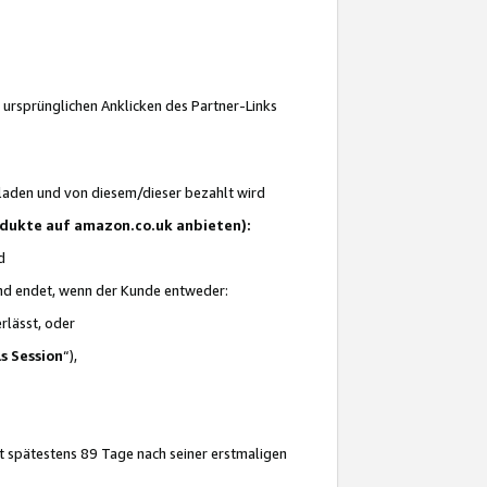
 ursprünglichen Anklicken des Partner-Links
laden und von diesem/dieser bezahlt wird
rodukte auf amazon.co.uk anbieten):
d
 und endet, wenn der Kunde entweder:
erlässt, oder
ls Session
“),
t spätestens 89 Tage nach seiner erstmaligen