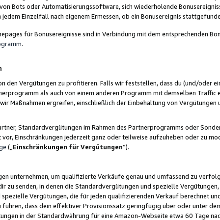
 von Bots oder Automatisierungssoftware, sich wiederholende Bonusereignisse
n jedem Einzelfall nach eigenem Ermessen, ob ein Bonusereignis stattgefund
epages für Bonusereignisse sind in Verbindung mit dem entsprechenden Bonu
rogramm
.
n
den Vergütungen zu profitieren. Falls wir feststellen, dass du (und/oder ein
erprogramm als auch von einem anderen Programm mit demselben Traffic ei
n wir Maßnahmen ergreifen, einschließlich der Einbehaltung von Vergütunge
r Partner, Standardvergütungen im Rahmen des Partnerprogramms oder Sonde
ht vor, Einschränkungen jederzeit ganz oder teilweise aufzuheben oder zu mod
ge
(„
Einschränkungen für Vergütungen
“).
ngen unternehmen, um qualifizierte Verkäufe genau und umfassend zu verfol
dir zu senden, in denen die Standardvergütungen und spezielle Vergütungen, 
pezielle Vergütungen, die für jeden qualifizierenden Verkauf berechnet un
 führen, dass dein effektiver Provisionssatz geringfügig über oder unter dem
ungen in der Standardwährung für eine Amazon-Webseite etwa 60 Tage nach