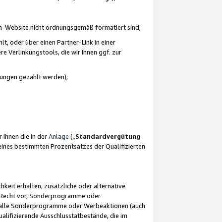
azon-Website nicht ordnungsgemäß formatiert sind;
, oder über einen Partner-Link in einer
e Verlinkungstools, die wir Ihnen ggf. zur
ütungen gezahlt werden);
 Ihnen die in der
Anlage
(„
Standardvergütung
ines bestimmten Prozentsatzes der Qualifizierten
eit erhalten, zusätzliche oder alternative
as Recht vor, Sonderprogramme oder
für alle Sonderprogramme oder Werbeaktionen (auch
lifizierende Ausschlusstatbestände, die im