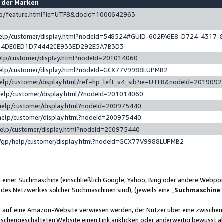
e der Marken
gp/feature.html?ie=UTF8&docId=1000642963
help/customer/display.html?nodeId=548524#GUID-602FA6E8-D724-4317-
64DE0ED1D744420E933ED292E5A7B3D3
elp/customer/display.html?nodeId=201014060
help/customer/display.html?nodeId=GCX77V9988LUPMB2
help/customer/display.html/ref=hp_left_v4_sib?ie=UTF8&nodeId=201909
help/customer/display.html/?nodeId=201014060
help/customer/display.html?nodeId=200975440
help/customer/display.html?nodeId=200975440
help/customer/display.html?nodeId=200975440
/gp/help/customer/display.html?nodeId=GCX77V9988LUPMB2
n einer Suchmaschine (einschließlich Google, Yahoo, Bing oder andere Webp
 des Netzwerkes solcher Suchmaschinen sind), (jeweils eine „
Suchmaschine
nk auf eine Amazon-Website verwiesen werden, der Nutzer über eine zwische
ischengeschalteten Website einen Link anklicken oder anderweitig bewusst a