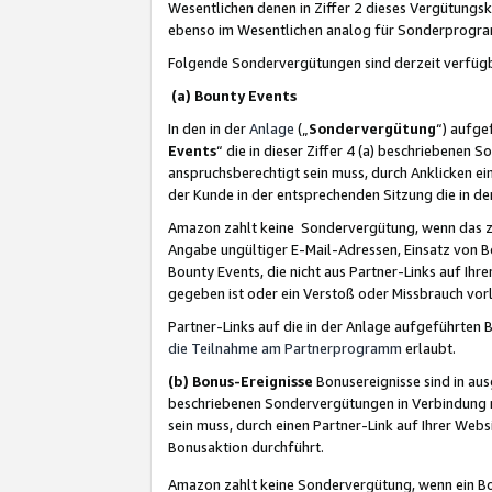
Wesentlichen denen in Ziffer 2 dieses Vergütung
ebenso im Wesentlichen analog für Sonderprogr
Folgende Sondervergütungen sind derzeit verfüg
(a) Bounty Events
In den in der
Anlage
(„
Sondervergütung
“) aufge
Events
“ die in dieser Ziffer 4 (a) beschriebenen 
anspruchsberechtigt sein muss, durch Anklicken ei
der Kunde in der entsprechenden Sitzung die in d
Amazon zahlt keine Sondervergütung, wenn das z
Angabe ungültiger E-Mail-Adressen, Einsatz von B
Bounty Events, die nicht aus Partner-Links auf Ihre
gegeben ist oder ein Verstoß oder Missbrauch vorl
Partner-Links auf die in der Anlage aufgeführte
die Teilnahme am Partnerprogramm
erlaubt.
(b) Bonus-Ereignisse
Bonusereignisse sind in au
beschriebenen Sondervergütungen in Verbindung m
sein muss, durch einen Partner-Link auf Ihrer We
Bonusaktion durchführt.
Amazon zahlt keine Sondervergütung, wenn ein Bon