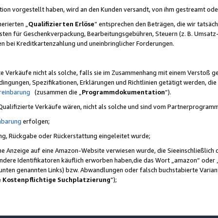
ktion vorgestellt haben, wird an den Kunden versandt, von ihm gestreamt od
erierten „
Qualifizierten Erlöse
“ entsprechen den Beträgen, die wir tatsäch
sten für Geschenkverpackung, Bearbeitungsgebühren, Steuern (z. B. Umsatz-
en bei Kreditkartenzahlung und uneinbringlicher Forderungen.
e Verkäufe nicht als solche, falls sie im Zusammenhang mit einem Verstoß 
ungen, Spezifikationen, Erklärungen und Richtlinien getätigt werden, die 
reinbarung
(zusammen die „
Programmdokumentation
“).
 Qualifizierte Verkäufe wären, nicht als solche und sind vom Partnerprogra
nbarung
erfolgen;
ung, Rückgabe oder Rückerstattung eingeleitet wurde;
ine Anzeige auf eine Amazon-Website verwiesen wurde, die Sieeinschließlich
ndere Identifikatoren käuflich erworben haben,die das Wort „amazon“ oder 
e unten genannten Links) bzw. Abwandlungen oder falsch buchstabierte Varia
e Kostenpflichtige Suchplatzierung
”);