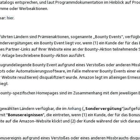
skatalogs entsprechen, und laut Programmdokumentation im Hinblick auf Pr
amme oder Werbeaktionen.
bar:
hier
.
führten Ländern sind Prämienaktionen, sogenannte „Bounty Events“, verfügb
Sondervergütungen; ein Bounty Event liegt vor, wenn (1) ein Kunde der für da
nes Partner-Links auf Ihrer Website eine an der Bounty-Aktion teilnehmende 
er Anlage beschriebene Bounty-Aktion ausführt.
ugrundeliegende Bounty Event aufgrund eines Verstoßes oder anderen Miss
ots oder Automatisierungssoftware, im Falle mehrerer Bounty Events einer e
r Website resultieren) disqualifiziert wurde. Amazon legt im alleinigen Ermess
iegt.
n Bounty-spezifischen Homepages sind im Zusammenhang mit dem jeweiligen
sgewählten Ländern verfügbar, die im
Anhang
(„
Sondervergütung
“)aufgefüh
it "
Bonusereignissen
", die eintreten, wenn (1) ein Kunde, der für das Bon
bsite auf die Amazon-Website klickt und (2) der Kunde während der sich dar
usereignis aufgrund eines Verstoßes oder eines anderen Missbrauchs disqua