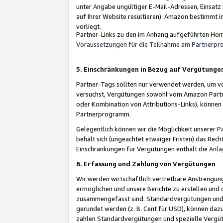
unter Angabe ungültiger E-Mail-Adressen, Einsatz
auf Ihrer Website resultieren). Amazon bestimmt i
vorliegt.
Partner-Links zu den im Anhang aufgeführten Hom
Voraussetzungen für die Teilnahme am Partnerp
5. Einschränkungen in Bezug auf Vergütunge
Partner-Tags sollten nur verwendet werden, um von 
versuchst, Vergütungen sowohl vom Amazon Partn
oder Kombination von Attributions-Links), könne
Partnerprogramm.
Gelegentlich können wir die Möglichkeit unsere
behält sich (ungeachtet etwaiger Fristen) das Rec
Einschränkungen für Vergütungen enthält die
Anla
6. Erfassung und Zahlung von Vergütungen
Wir werden wirtschaftlich vertretbare Anstrengu
ermöglichen und unsere Berichte zu erstellen und 
zusammengefasst sind. Standardvergütungen und s
gerundet werden (z. B. Cent für USD), können dazu
zahlen Standardvergütungen und spezielle Vergüt