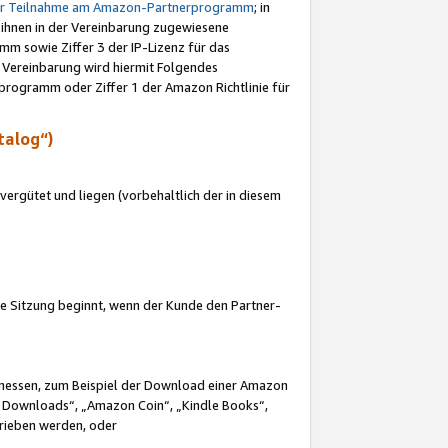
ur Teilnahme am Amazon-Partnerprogramm
; in
 ihnen in der Vereinbarung zugewiesene
m sowie Ziffer 3 der IP-Lizenz für das
 Vereinbarung wird hiermit Folgendes
programm oder Ziffer 1 der Amazon Richtlinie für
talog“)
ergütet und liegen (vorbehaltlich der in diesem
i die Sitzung beginnt, wenn der Kunde den Partner-
Ermessen, zum Beispiel der Download einer Amazon
 Downloads“, „Amazon Coin“, „Kindle Books“,
trieben werden, oder