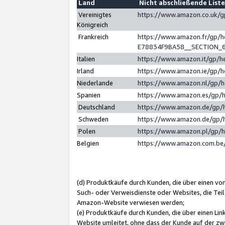
Land
Nicht abschließende List
Vereinigtes
https://www.amazon.co.uk/
Königreich
Frankreich
https://www.amazon.fr/gp/
E78834F9BA58__SECTION_
Italien
https://www.amazon.it/gp/h
Irland
https://www.amazon.ie/gp/
Niederlande
https://www.amazon.nl/gp/
Spanien
https://www.amazon.es/gp/
Deutschland
https://www.amazon.de/gp/
Schweden
https://www.amazon.de/gp/
Polen
https://www.amazon.pl/gp/
Belgien
https://www.amazon.com.be
(d) Produktkäufe durch Kunden, die über einen vo
Such- oder Verweisdienste oder Websites, die Teil
Amazon-Website verwiesen werden;
(e) Produktkäufe durch Kunden, die über einen Li
Website umleitet, ohne dass der Kunde auf der zw