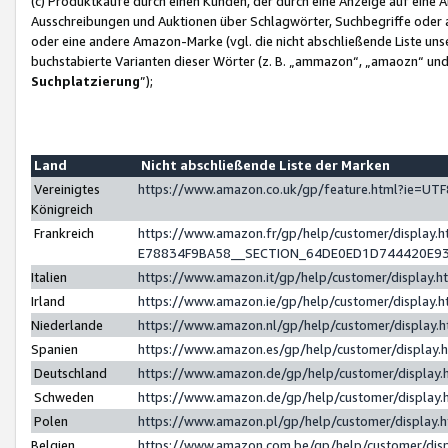
(c) Produktkäufe durch einen Kunden, der durch eine Anzeige auf eine 
Ausschreibungen und Auktionen über Schlagwörter, Suchbegriffe oder 
oder eine andere Amazon-Marke (vgl. die nicht abschließende Liste un
buchstabierte Varianten dieser Wörter (z. B. „ammazon“, „amaozn“ und „
Suchplatzierung
”);
Land
Nicht abschließende Liste der Marken
Vereinigtes
https://www.amazon.co.uk/gp/feature.html?ie=U
Königreich
Frankreich
https://www.amazon.fr/gp/help/customer/displa
E78834F9BA58__SECTION_64DE0ED1D744420E9
Italien
https://www.amazon.it/gp/help/customer/display
Irland
https://www.amazon.ie/gp/help/customer/displa
Niederlande
https://www.amazon.nl/gp/help/customer/display
Spanien
https://www.amazon.es/gp/help/customer/display
Deutschland
https://www.amazon.de/gp/help/customer/displa
Schweden
https://www.amazon.de/gp/help/customer/displa
Polen
https://www.amazon.pl/gp/help/customer/display
Belgien
https://www.amazon.com.be/gp/help/customer/d