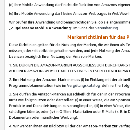
(d) Ihre Mobile Anwendung darf nicht die Funktion von Amazons eige
(e) Ihre Mobile Anwendung darf keine Amazon-Webpages in WebView 
Wir prüfen Ihre Anwendung und benachrichtigen Sie, ob sie angenomm
„
Zugelassene Mobile Anwendung
“ im Sinne der
Vereinbarung
.
Markenrichtlinien für das 
Diese Richtlinien gelten für die Nutzung der Marken, die wir Ihnen als 
müssen jederzeit strikt eingehalten werden, und jede Nutzung der Ama
Lizenzen bezüglich Ihrer Nutzung der Amazon-Marken.
1. SIE DÜRFEN DIE AMAZON-MARKEN AUSSCHLIESSLICH DURCH DARS
AUF EINER AMAZON-WEBSITE MITTELS EINES ENTSPRECHENDEN PART
2. Ihre Nutzung der Amazon-Marken muss (i) im Einklang mit der aktuells
Programmdokumentation (wie im
Vergütungskatalog
definiert) erfolg
3. Sie dürfen die Amazon-Marken ausschließlich für den in der Progr
nicht wie folgt nutzen oder darstellen: (i) in einer Weise, die ein Spo
Produkte und Dienstleistungen zu verunglimpfen, (iii) in einer Weise
schädigen könnte, oder (iv) in Offline-Materialien oder E-Mails (z. B.
Dokumenten oder mündlicher Werbung).
4. Wir werden Ihnen ein Bild bzw. Bilder der Amazon-Marken zur Verfüg