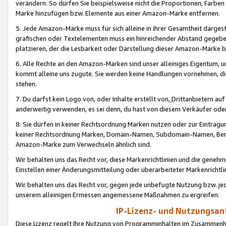
verändern. So dürfen Sie beispielsweise nicht die Proportionen, Farb
Marke hinzufügen bzw. Elemente aus einer Amazon-Marke entfernen.
5. Jede Amazon-Marke muss für sich alleine in ihrer Gesamtheit darge
grafischen oder Textelementen muss ein hinreichender Abstand gegebe
platzieren, der die Lesbarkeit oder Darstellung dieser Amazon-Marke b
6. Alle Rechte an den Amazon-Marken sind unser alleiniges Eigentum, 
kommt alleine uns zugute. Sie werden keine Handlungen vornehmen, 
stehen.
7. Du darfst kein Logo von, oder Inhalte erstellt von,
Drittanbietern au
anderweitig verwenden, es sei denn, du hast von diesem Verkäufer oder
8. Sie dürfen in keiner Rechtsordnung Marken nutzen oder zur Eintragu
keiner Rechtsordnung Marken, Domain-Namen, Subdomain-Namen, Benu
Amazon-Marke zum Verwechseln ähnlich sind.
Wir behalten uns das Recht vor, diese Markenrichtlinien und die gene
Einstellen einer Änderungsmitteilung oder überarbeiteter Markenricht
Wir behalten uns das Recht vor, gegen jede unbefugte Nutzung bzw. jede 
unserem alleinigen Ermessen angemessene Maßnahmen zu ergreifen.
IP-Lizenz- und Nutzungsan
Diese Lizenz regelt Ihre Nutzung von Programminhalten im Zusammen