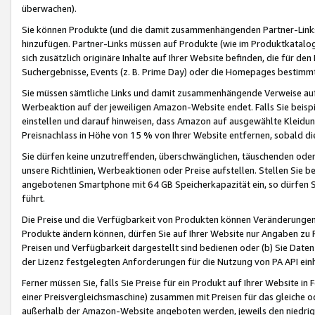
überwachen).
Sie können Produkte (und die damit zusammenhängenden Partner-Links)
hinzufügen. Partner-Links müssen auf Produkte (wie im Produktkatalog de
sich zusätzlich originäre Inhalte auf Ihrer Website befinden, die für 
Suchergebnisse, Events (z. B. Prime Day) oder die Homepages bestimmte
Sie müssen sämtliche Links und damit zusammenhängende Verweise auf z
Werbeaktion auf der jeweiligen Amazon-Website endet. Falls Sie beisp
einstellen und darauf hinweisen, dass Amazon auf ausgewählte Kleidun
Preisnachlass in Höhe von 15 % von Ihrer Website entfernen, sobald di
Sie dürfen keine unzutreffenden, überschwänglichen, täuschenden od
unsere Richtlinien, Werbeaktionen oder Preise aufstellen. Stellen Sie 
angebotenen Smartphone mit 64 GB Speicherkapazität ein, so dürfen S
führt.
Die Preise und die Verfügbarkeit von Produkten können Veränderungen 
Produkte ändern können, dürfen Sie auf Ihrer Website nur Angaben zu P
Preisen und Verfügbarkeit dargestellt sind bedienen oder (b) Sie Daten
der Lizenz festgelegten Anforderungen für die Nutzung von PA API einh
Ferner müssen Sie, falls Sie Preise für ein Produkt auf Ihrer Website in 
einer Preisvergleichsmaschine) zusammen mit Preisen für das gleiche o
außerhalb der Amazon-Website angeboten werden, jeweils den niedrigst