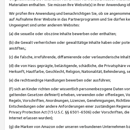
Materialien enthalten. Sie müssen Ihre Website(s) in Ihrer Anwendung ide
Wir prüfen Ihre Anwendung und benachrichtigen Sie, ob sie angenommen
auf Aufnahme Ihrer Website in das Partnerprogramm und Sie dürfen kei
Ungeeignet sind unter anderem Websites:
(a) die sexuelle oder obszöne Inhalte bewerben oder enthalten;
(b) die Gewalt verherrlichen oder gewalttätige Inhalte haben oder pot
anstiften,;
(c) die falsche, irreführende, diffamierende oder verleumderische Inha
(d) die von Hass geprägte, belästigende, schädliche, die Privatsphäre v
Herkunft, Hautfarbe, Geschlecht, Religion, Nationalität, Behinderung, 
(e) die rechtswidrige Handlungen bewerben oder ausführen;
(f) sich an Kinder richten oder wissentlich personenbezogene Daten vo
geltenden Gesetzen definiert) erheben, verwenden oder offenlegen, Vo
Regeln, Vorschriften, Anordnungen, Lizenzen, Genehmigungen, Richtlini
Entscheidungen oder andere Anforderungen einer zuständigen Regierung
Privacy Protection Act (15 U.S.C. §§ 6501-6506) oder Vorschriften, di
Internet erlassen wurden);
(g) die Marken von Amazon oder unseren verbundenen Unternehmen b