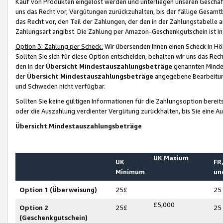
Kauf von Produkten eingelöst werden und unterliegen unseren Geschäf
uns das Recht vor, Vergütungen zurückzuhalten, bis der fällige Gesamt
das Recht vor, den Teil der Zahlungen, der den in der Zahlungstabelle 
Zahlungsart angibst. Die Zahlung per Amazon-Geschenkgutschein ist in
Option 3: Zahlung per Scheck.
Wir übersenden Ihnen einen Scheck in Höh
Sollten Sie sich für diese Option entscheiden, behalten wir uns das Rec
den in der
Übersicht Mindestauszahlungsbeträge
genannten Mindest
der
Übersicht Mindestauszahlungsbeträge
angegebene Bearbeitung
und Schweden nicht verfügbar.
Sollten Sie keine gültigen Informationen für die Zahlungsoption bereit
oder die Auszahlung verdienter Vergütung zurückhalten, bis Sie eine A
Übersicht Mindestauszahlungsbeträge
UK Maxium
UK
FR,
Minimum
un
Option 1 (Überweisung)
25£
25
£5,000
Option 2
25£
25
(Geschenkgutschein)