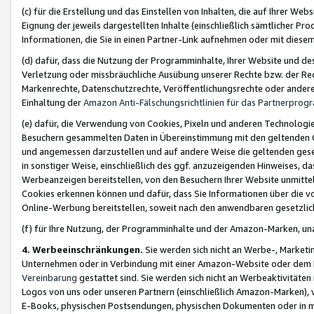
(c) für die Erstellung und das Einstellen von Inhalten, die auf Ihrer We
Eignung der jeweils dargestellten Inhalte (einschließlich sämtlicher 
Informationen, die Sie in einen Partner-Link aufnehmen oder mit diese
(d) dafür, dass die Nutzung der Programminhalte, Ihrer Website und des 
Verletzung oder missbräuchliche Ausübung unserer Rechte bzw. der Recht
Markenrechte, Datenschutzrechte, Veröffentlichungsrechte oder anderer
Einhaltung der
Amazon Anti-Fälschungsrichtlinien für das Partnerpro
(e) dafür, die Verwendung von Cookies, Pixeln und anderen Technologien
Besuchern gesammelten Daten in Übereinstimmung mit den geltenden Ge
und angemessen darzustellen und auf andere Weise die geltenden geset
in sonstiger Weise, einschließlich des ggf. anzuzeigenden Hinweises, d
Werbeanzeigen bereitstellen, von den Besuchern Ihrer Website unmitte
Cookies erkennen können und dafür, dass Sie Informationen über die v
Online-Werbung bereitstellen, soweit nach den anwendbaren gesetzlic
(f) für Ihre Nutzung, der Programminhalte und der Amazon-Marken, u
4. Werbeeinschränkungen.
Sie werden sich nicht an Werbe-, Market
Unternehmen oder in Verbindung mit einer Amazon-Website oder dem Pa
Vereinbarung
gestattet sind. Sie werden sich nicht an Werbeaktivitäten
Logos von uns oder unseren Partnern (einschließlich Amazon-Marken), 
E-Books, physischen Postsendungen, physischen Dokumenten oder in 