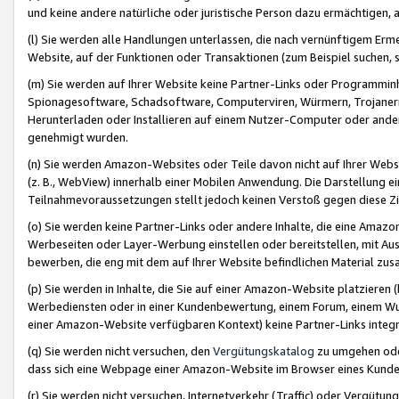
und keine andere natürliche oder juristische Person dazu ermächtigen, a
(l) Sie werden alle Handlungen unterlassen, die nach vernünftigem Erme
Website, auf der Funktionen oder Transaktionen (zum Beispiel suchen, s
(m) Sie werden auf Ihrer Website keine Partner-Links oder Programmin
Spionagesoftware, Schadsoftware, Computerviren, Würmern, Trojaner
Herunterladen oder Installieren auf einem Nutzer-Computer oder ande
genehmigt wurden.
(n) Sie werden Amazon-Websites oder Teile davon nicht auf Ihrer Websi
(z. B., WebView) innerhalb einer Mobilen Anwendung. Die Darstellung ein
Teilnahmevoraussetzungen stellt jedoch keinen Verstoß gegen diese Zif
(o) Sie werden keine Partner-Links oder andere Inhalte, die eine Am
Werbeseiten oder Layer-Werbung einstellen oder bereitstellen, mit Au
bewerben, die eng mit dem auf Ihrer Website befindlichen Material z
(p) Sie werden in Inhalte, die Sie auf einer Amazon-Website platzier
Werbediensten oder in einer Kundenbewertung, einem Forum, einem Wun
einer Amazon-Website verfügbaren Kontext) keine Partner-Links integr
(q) Sie werden nicht versuchen, den
Vergütungskatalog
zu umgehen oder
dass sich eine Webpage einer Amazon-Website im Browser eines Kunden 
(r) Sie werden nicht versuchen, Internetverkehr (Traffic) oder Vergü