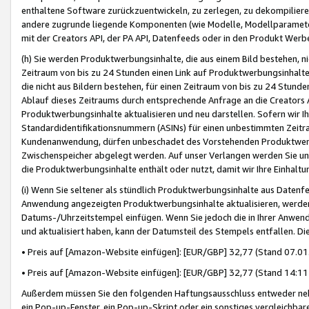
enthaltene Software zurückzuentwickeln, zu zerlegen, zu dekompilier
andere zugrunde liegende Komponenten (wie Modelle, Modellparameter
mit der Creators API, der PA API, Datenfeeds oder in den Produkt Werb
(h) Sie werden Produktwerbungsinhalte, die aus einem Bild bestehen, ni
Zeitraum von bis zu 24 Stunden einen Link auf Produktwerbungsinhalte
die nicht aus Bildern bestehen, für einen Zeitraum von bis zu 24 Stund
Ablauf dieses Zeitraums durch entsprechende Anfrage an die Creators 
Produktwerbungsinhalte aktualisieren und neu darstellen. Sofern wir Ih
Standardidentifikationsnummern (ASINs) für einen unbestimmten Zeitra
Kundenanwendung, dürfen unbeschadet des Vorstehenden Produktwerbu
Zwischenspeicher abgelegt werden. Auf unser Verlangen werden Sie un
die Produktwerbungsinhalte enthält oder nutzt, damit wir Ihre Einhalt
(i) Wenn Sie seltener als stündlich Produktwerbungsinhalte aus Datenfe
Anwendung angezeigten Produktwerbungsinhalte aktualisieren, werden 
Datums-/Uhrzeitstempel einfügen. Wenn Sie jedoch die in Ihrer Anwe
und aktualisiert haben, kann der Datumsteil des Stempels entfallen. Dies
• Preis auf [Amazon-Website einfügen]: [EUR/GBP] 32,77 (Stand 07.01.
• Preis auf [Amazon-Website einfügen]: [EUR/GBP] 32,77 (Stand 14:11 
Außerdem müssen Sie den folgenden Haftungsausschluss entweder neb
ein Pop-up-Fenster, ein Pop-up-Skript oder ein sonstiges vergleichba