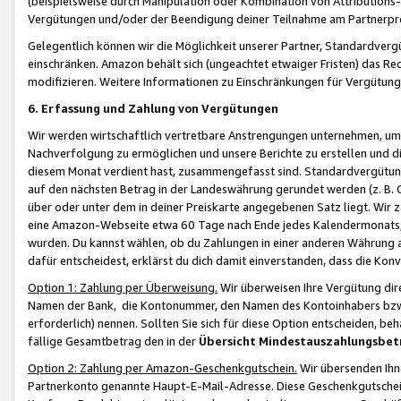
(beispielsweise durch Manipulation oder Kombination von Attributions-
Vergütungen und/oder der Beendigung deiner Teilnahme am Partnerp
Gelegentlich können wir die Möglichkeit unserer Partner, Standardv
einschränken. Amazon behält sich (ungeachtet etwaiger Fristen) das Re
modifizieren. Weitere Informationen zu Einschränkungen für Vergütung
6. Erfassung und Zahlung von Vergütungen
Wir werden wirtschaftlich vertretbare Anstrengungen unternehmen, um 
Nachverfolgung zu ermöglichen und unsere Berichte zu erstellen und di
diesem Monat verdient hast, zusammengefasst sind. Standardvergütung
auf den nächsten Betrag in der Landeswährung gerundet werden (z. B. C
über oder unter dem in deiner Preiskarte angegebenen Satz liegt. Wir
eine Amazon-Webseite etwa 60 Tage nach Ende jedes Kalendermonats, i
wurden. Du kannst wählen, ob du Zahlungen in einer anderen Währung
dafür entscheidest, erklärst du dich damit einverstanden, dass die K
Option 1: Zahlung per Überweisung.
Wir überweisen Ihre Vergütung dir
Namen der Bank, die Kontonummer, den Namen des Kontoinhabers bzw. a
erforderlich) nennen. Sollten Sie sich für diese Option entscheiden, be
fällige Gesamtbetrag den in der
Übersicht Mindestauszahlungsbet
Option 2: Zahlung per Amazon-Geschenkgutschein.
Wir übersenden Ihne
Partnerkonto genannte Haupt-E-Mail-Adresse. Diese Geschenkgutschei