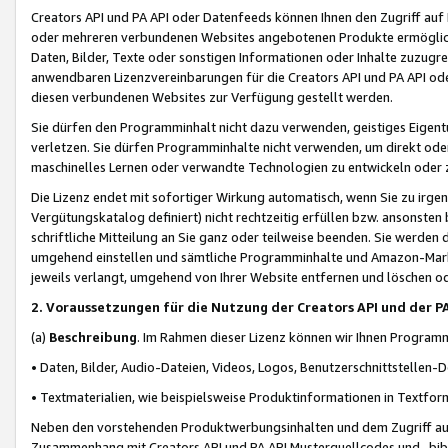
Creators API und PA API oder Datenfeeds können Ihnen den Zugriff auf D
oder mehreren verbundenen Websites angebotenen Produkte ermögliche
Daten, Bilder, Texte oder sonstigen Informationen oder Inhalte zuzugre
anwendbaren Lizenzvereinbarungen für die Creators API und PA API od
diesen verbundenen Websites zur Verfügung gestellt werden.
Sie dürfen den Programminhalt nicht dazu verwenden, geistiges Eigent
verletzen. Sie dürfen Programminhalte nicht verwenden, um direkt ode
maschinelles Lernen oder verwandte Technologien zu entwickeln oder zu
Die Lizenz endet mit sofortiger Wirkung automatisch, wenn Sie zu irg
Vergütungskatalog definiert) nicht rechtzeitig erfüllen bzw. ansonsten
schriftliche Mitteilung an Sie ganz oder teilweise beenden. Sie werden
umgehend einstellen und sämtliche Programminhalte und Amazon-Marke
jeweils verlangt, umgehend von Ihrer Website entfernen und löschen od
2. Voraussetzungen für die Nutzung der Creators API und der P
(a)
Beschreibung
. Im Rahmen dieser Lizenz können wir Ihnen Programmi
• Daten, Bilder, Audio-Dateien, Videos, Logos, Benutzerschnittstellen-
• Textmaterialien, wie beispielsweise Produktinformationen in Textfor
Neben den vorstehenden Produktwerbungsinhalten und dem Zugriff auf 
Zusammenhang mit Creators API und PA API Musterquellcodes und -bibli