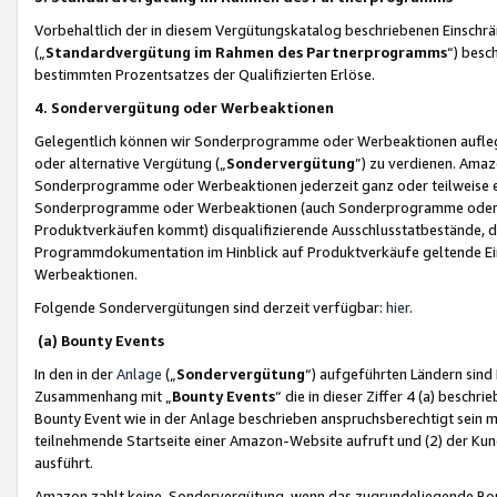
Vorbehaltlich der in diesem Vergütungskatalog beschriebenen Einschr
(„
Standardvergütung im Rahmen des Partnerprogramms
“) besc
bestimmten Prozentsatzes der Qualifizierten Erlöse.
4. Sondervergütung oder Werbeaktionen
Gelegentlich können wir Sonderprogramme oder Werbeaktionen auflegen,
oder alternative Vergütung („
Sondervergütung
”) zu verdienen. Amazo
Sonderprogramme oder Werbeaktionen jederzeit ganz oder teilweise einz
Sonderprogramme oder Werbeaktionen (auch Sonderprogramme oder We
Produktverkäufen kommt) disqualifizierende Ausschlusstatbestände, di
Programmdokumentation im Hinblick auf Produktverkäufe geltende E
Werbeaktionen.
Folgende Sondervergütungen sind derzeit verfügbar:
hier
.
(a) Bounty Events
In den in der
Anlage
(„
Sondervergütung
“) aufgeführten Ländern sind
Zusammenhang mit „
Bounty Events
“ die in dieser Ziffer 4 (a) besch
Bounty Event wie in der Anlage beschrieben anspruchsberechtigt sein mu
teilnehmende Startseite einer Amazon-Website aufruft und (2) der Kun
ausführt.
Amazon zahlt keine Sondervergütung, wenn das zugrundeliegende Boun