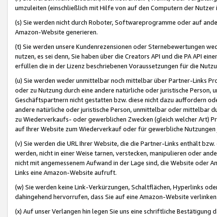
umzuleiten (einschließlich mit Hilfe von auf den Computern der Nutzer i
(s) Sie werden nicht durch Roboter, Softwareprogramme oder auf andere
Amazon-Website generieren.
(t) Sie werden unsere Kundenrezensionen oder Sternebewertungen wed
nutzen, es sei denn, Sie haben über die Creators API und die PA API e
erfüllen die in der Lizenz beschriebenen Voraussetzungen für die Nutzu
(u) Sie werden weder unmittelbar noch mittelbar über Partner-Links P
oder zu Nutzung durch eine andere natürliche oder juristische Person,
Geschäftspartnern nicht gestatten bzw. diese nicht dazu auffordern od
andere natürliche oder juristische Person, unmittelbar oder mittelbar
zu Wiederverkaufs- oder gewerblichen Zwecken (gleich welcher Art) 
auf Ihrer Website zum Wiederverkauf oder für gewerbliche Nutzungen 
(v) Sie werden die URL Ihrer Website, die die Partner-Links enthält b
werden, nicht in einer Weise tarnen, verstecken, manipulieren oder and
nicht mit angemessenem Aufwand in der Lage sind, die Website oder A
Links eine Amazon-Website aufruft.
(w) Sie werden keine Link-Verkürzungen, Schaltflächen, Hyperlinks ode
dahingehend hervorrufen, dass Sie auf eine Amazon-Website verlinken
(x) Auf unser Verlangen hin legen Sie uns eine schriftliche Bestätigung