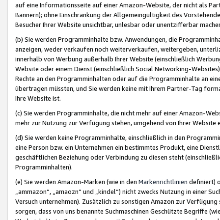
auf eine Informationsseite auf einer Amazon-Website, der nicht als Part
Bannern); ohne Einschränkung der Allgemeingültigkeit des Vorstehende
Besucher Ihrer Website unsichtbar, unlesbar oder unentzifferbar mache
(b) Sie werden Programminhalte bzw. Anwendungen, die Programminhalt
anzeigen, weder verkaufen noch weiterverkaufen, weitergeben, unterli
innerhalb von Werbung außerhalb Ihrer Website (einschließlich Werbun
Website oder einem Dienst (einschließlich Social Networking-Website
Rechte an den Programminhalten oder auf die Programminhalte an eine a
übertragen müssten, und Sie werden keine mit Ihrem Partner-Tag formati
Ihre Website ist.
(c) Sie werden Programminhalte, die nicht mehr auf einer Amazon-Websit
mehr zur Nutzung zur Verfügung stehen, umgehend von Ihrer Website e
(d) Sie werden keine Programminhalte, einschließlich in den Programmin
eine Person bzw. ein Unternehmen ein bestimmtes Produkt, eine Dienstle
geschäftlichen Beziehung oder Verbindung zu diesen steht (einschließli
Programminhalten).
(e) Sie werden Amazon-Marken (wie in den
Markenrichtlinien
definiert) 
„ammazon“, „amaozn“ und „kindel“) nicht zwecks Nutzung in einer Suc
Versuch unternehmen). Zusätzlich zu sonstigen Amazon zur Verfügung 
sorgen, dass von uns benannte Suchmaschinen Geschützte Begriffe (wie 