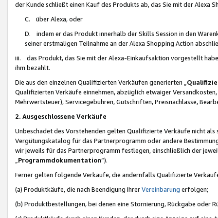
der Kunde schließt einen Kauf des Produkts ab, das Sie mit der Alexa 
C. über Alexa, oder
D. indem er das Produkt innerhalb der Skills Session in den Waren
seiner erstmaligen Teilnahme an der Alexa Shopping Action abschlie
iii. das Produkt, das Sie mit der Alexa-Einkaufsaktion vorgestellt ha
ihm bezahlt.
Die aus den einzelnen Qualifizierten Verkäufen generierten „
Qualifizi
Qualifizierten Verkäufe einnehmen, abzüglich etwaiger Versandkosten
Mehrwertsteuer), Servicegebühren, Gutschriften, Preisnachlässe, Bear
2. Ausgeschlossene Verkäufe
Unbeschadet des Vorstehenden gelten Qualifizierte Verkäufe nicht als
Vergütungskatalog für das Partnerprogramm oder andere Bestimmungen,
wir jeweils für das Partnerprogramm festlegen, einschließlich der jewe
„
Programmdokumentation
“).
Ferner gelten folgende Verkäufe, die andernfalls Qualifizierte Verkä
(a) Produktkäufe, die nach Beendigung Ihrer
Vereinbarung
erfolgen;
(b) Produktbestellungen, bei denen eine Stornierung, Rückgabe oder R