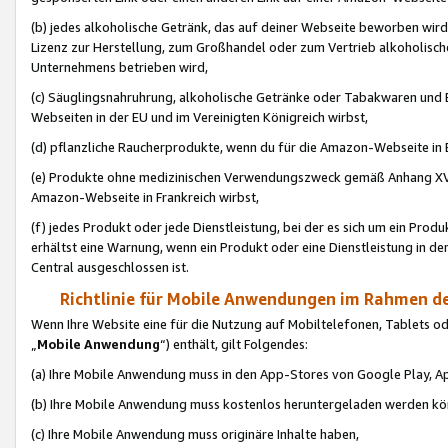
(b) jedes alkoholische Getränk, das auf deiner Webseite beworben wird
Lizenz zur Herstellung, zum Großhandel oder zum Vertrieb alkoholisch
Unternehmens betrieben wird,
(c) Säuglingsnahruhrung, alkoholische Getränke oder Tabakwaren und E
Webseiten in der EU und im Vereinigten Königreich wirbst,
(d) pflanzliche Raucherprodukte, wenn du für die Amazon-Webseite in B
(e) Produkte ohne medizinischen Verwendungszweck gemäß Anhang XVI 
Amazon-Webseite in Frankreich wirbst,
(f) jedes Produkt oder jede Dienstleistung, bei der es sich um ein Prod
erhältst eine Warnung, wenn ein Produkt oder eine Dienstleistung in de
Central ausgeschlossen ist.
Richtlinie für Mobile Anwendungen im Rahmen de
Wenn Ihre Website eine für die Nutzung auf Mobiltelefonen, Tablets 
„
Mobile Anwendung
“) enthält, gilt Folgendes:
(a) Ihre Mobile Anwendung muss in den App-Stores von Google Play, A
(b) Ihre Mobile Anwendung muss kostenlos heruntergeladen werden könn
(c) Ihre Mobile Anwendung muss originäre Inhalte haben,