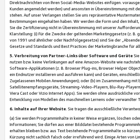
Direktnachrichten von Ihren Social-Media-Websites einfügen. vorausg
Kunden angemeldet werden) und ansonsten in Übereinstimmung mit der
stehen. Auf unser Verlangen stellen Sie uns repräsentative Mustermater
Bestimmungen eingehalten haben. Wir werden die Form und den Inhalt, di
Sie die Zertifizierung nicht in Übereinstimmung mit unserer Aufforderu
Klarstellung: (i) Für die Zwecke der geltenden Marketinggesetze (z. 
von 1991 und ähnlicher oder Nachfolgegesetze) sind Sie der „Absender“ j
Gesetze und Standards und Best Practices der Marketingbranche für 
5. Verbreitung von Partner-Links über Software und Geräte
Sie
nutzen bzw. keine Verlinkungen auf eine Amazon-Website wie nachsteh
Software-Applikationen (z. B. Browser Plug-ins, Browser Helper Objec
ein Endnutzer installieren und ausführen kann) und Geräten, einschlie
Zugelassenen Mobilen Anwendungen); oder (b) im Zusammenhang mit bzw.
Satellitenempfangsgeräte, Streaming-Video-Playern, Blu-Ray-Playern 
Viera Cast oder Vizio Internet Apps). Sie werden ohne ausdrückliche v
Entwicklung von Modellen des maschinellen Lernens oder verwandter 
6. Inhalte auf Ihrer Website
. Sie tragen die ausschließliche Verantwo
(a) Sie werden Programminhalte in keiner Weise ergänzen, löschen oder
Informationen; Sie dürfen aus einer Bilddatei bestehende Programminhal
erhalten bleiben bzw. aus Text bestehende Programminhalte so kürzen, 
Kürzung nicht sachlich falsch oder irreführend wird. Einige Arten von L