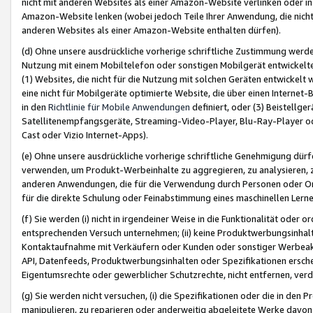
nicht mit anderen Websites als einer Amazon-Website verlinken oder i
Amazon-Website lenken (wobei jedoch Teile Ihrer Anwendung, die nich
anderen Websites als einer Amazon-Website enthalten dürfen).
(d) Ohne unsere ausdrückliche vorherige schriftliche Zustimmung werd
Nutzung mit einem Mobiltelefon oder sonstigen Mobilgerät entwickelt
(1) Websites, die nicht für die Nutzung mit solchen Geräten entwickelt
eine nicht für Mobilgeräte optimierte Website, die über einen Interne
in den
Richtlinie für Mobile Anwendungen
definiert, oder (3) Beistellge
Satellitenempfangsgeräte, Streaming-Video-Player, Blu-Ray-Player ode
Cast oder Vizio Internet-Apps).
(e) Ohne unsere ausdrückliche vorherige schriftliche Genehmigung dürfe
verwenden, um Produkt-Werbeinhalte zu aggregieren, zu analysieren, 
anderen Anwendungen, die für die Verwendung durch Personen oder Or
für die direkte Schulung oder Feinabstimmung eines maschinellen Lern
(f) Sie werden (i) nicht in irgendeiner Weise in die Funktionalität ode
entsprechenden Versuch unternehmen; (ii) keine Produktwerbungsinha
Kontaktaufnahme mit Verkäufern oder Kunden oder sonstiger Werbeaktiv
API, Datenfeeds, Produktwerbungsinhalten oder Spezifikationen erschei
Eigentumsrechte oder gewerblicher Schutzrechte, nicht entfernen, verd
(g) Sie werden nicht versuchen, (i) die Spezifikationen oder die in de
manipulieren, zu reparieren oder anderweitig abgeleitete Werke davon z