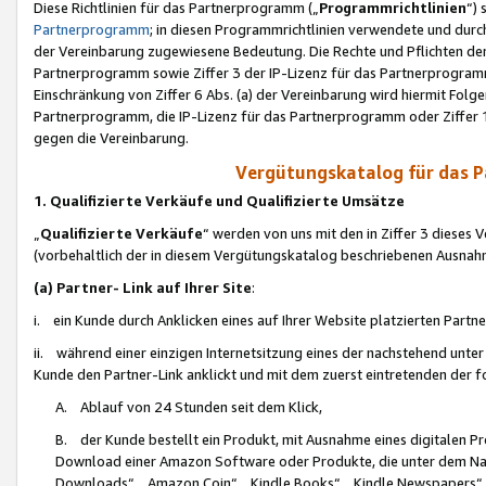
Diese Richtlinien für das Partnerprogramm („
Programmrichtlinien
“)
Partnerprogramm
; in diesen Programmrichtlinien verwendete und durch
der Vereinbarung zugewiesene Bedeutung. Die Rechte und Pflichten de
Partnerprogramm sowie Ziffer 3 der IP-Lizenz für das Partnerprogram
Einschränkung von Ziffer 6 Abs. (a) der Vereinbarung wird hiermit Fol
Partnerprogramm, die IP-Lizenz für das Partnerprogramm oder Ziffer 1
gegen die Vereinbarung.
Vergütungskatalog für das 
1. Qualifizierte Verkäufe und Qualifizierte Umsätze
„
Qualifizierte Verkäufe
“ werden von uns mit den in Ziffer 3 diese
(vorbehaltlich der in diesem Vergütungskatalog beschriebenen Ausnah
(a) Partner- Link auf Ihrer Site
:
i. ein Kunde durch Anklicken eines auf Ihrer Website platzierten Part
ii. während einer einzigen Internetsitzung eines der nachstehend unter (i)
Kunde den Partner-Link anklickt und mit dem zuerst eintretenden der f
A. Ablauf von 24 Stunden seit dem Klick,
B. der Kunde bestellt ein Produkt, mit Ausnahme eines digitalen P
Download einer Amazon Software oder Produkte, die unter dem N
Downloads“, „Amazon Coin“, „Kindle Books“, „Kindle Newspapers“, „