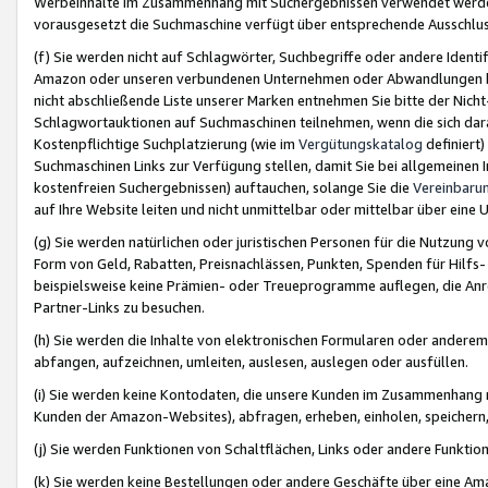
Werbeinhalte im Zusammenhang mit Suchergebnissen verwendet werden,
vorausgesetzt die Suchmaschine verfügt über entsprechende Ausschlu
(f) Sie werden nicht auf Schlagwörter, Suchbegriffe oder andere Ident
Amazon oder unseren verbundenen Unternehmen oder Abwandlungen bzw
nicht abschließende Liste unserer Marken entnehmen Sie bitte der Nich
Schlagwortauktionen auf Suchmaschinen teilnehmen, wenn die sich da
Kostenpflichtige Suchplatzierung (wie im
Vergütungskatalog
definiert
Suchmaschinen Links zur Verfügung stellen, damit Sie bei allgemeinen I
kostenfreien Suchergebnissen) auftauchen, solange Sie die
Vereinbaru
auf Ihre Website leiten und nicht unmittelbar oder mittelbar über eine
(g) Sie werden natürlichen oder juristischen Personen für die Nutzung 
Form von Geld, Rabatten, Preisnachlässen, Punkten, Spenden für Hilfs
beispielsweise keine Prämien- oder Treueprogramme auflegen, die Anrei
Partner-Links zu besuchen.
(h) Sie werden die Inhalte von elektronischen Formularen oder anderem M
abfangen, aufzeichnen, umleiten, auslesen, auslegen oder ausfüllen.
(i) Sie werden keine Kontodaten, die unsere Kunden im Zusammenhang 
Kunden der Amazon-Websites), abfragen, erheben, einholen, speichern,
(j) Sie werden Funktionen von Schaltflächen, Links oder andere Funkti
(k) Sie werden keine Bestellungen oder andere Geschäfte über eine Ama