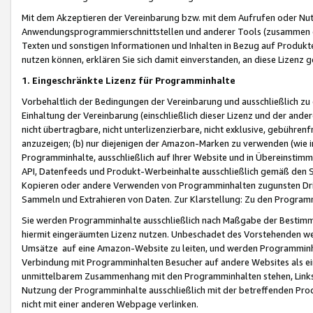
Mit dem Akzeptieren der Vereinbarung bzw. mit dem Aufrufen oder Nutz
Anwendungsprogrammierschnittstellen und anderer Tools (zusammen die
Texten und sonstigen Informationen und Inhalten in Bezug auf Produkte
nutzen können, erklären Sie sich damit einverstanden, an diese Lizenz 
1. Eingeschränkte Lizenz für Programminhalte
Vorbehaltlich der Bedingungen der Vereinbarung und ausschließlich z
Einhaltung der Vereinbarung (einschließlich dieser Lizenz und der ande
nicht übertragbare, nicht unterlizenzierbare, nicht exklusive, gebühren
anzuzeigen; (b) nur diejenigen der Amazon-Marken zu verwenden (wie in 
Programminhalte, ausschließlich auf Ihrer Website und in Übereinstimmu
API, Datenfeeds und Produkt-Werbeinhalte ausschließlich gemäß den Spe
Kopieren oder andere Verwenden von Programminhalten zugunsten Dri
Sammeln und Extrahieren von Daten. Zur Klarstellung: Zu den Program
Sie werden Programminhalte ausschließlich nach Maßgabe der Besti
hiermit eingeräumten Lizenz nutzen. Unbeschadet des Vorstehenden we
Umsätze auf eine Amazon-Website zu leiten, und werden Programminhal
Verbindung mit Programminhalten Besucher auf andere Websites als ein
unmittelbarem Zusammenhang mit den Programminhalten stehen, Links z
Nutzung der Programminhalte ausschließlich mit der betreffenden Pr
nicht mit einer anderen Webpage verlinken.