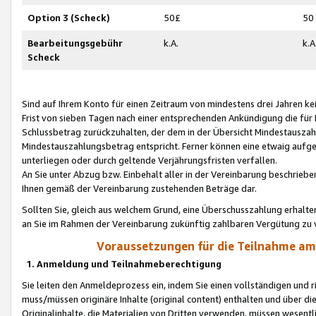
Option 3 (Scheck)
50£
50
Bearbeitungsgebühr
k.A.
k.A
Scheck
Sind auf Ihrem Konto für einen Zeitraum von mindestens drei Jahren kein
Frist von sieben Tagen nach einer entsprechenden Ankündigung die für
Schlussbetrag zurückzuhalten, der dem in der Übersicht Mindestausz
Mindestauszahlungsbetrag entspricht. Ferner können eine etwaig aufg
unterliegen oder durch geltende Verjährungsfristen verfallen.
An Sie unter Abzug bzw. Einbehalt aller in der Vereinbarung beschrieb
Ihnen gemäß der Vereinbarung zustehenden Beträge dar.
Sollten Sie, gleich aus welchem Grund, eine Überschusszahlung erhalte
an Sie im Rahmen der Vereinbarung zukünftig zahlbaren Vergütung zu 
Voraussetzungen für die Teilnahme a
1. Anmeldung und Teilnahmeberechtigung
Sie leiten den Anmeldeprozess ein, indem Sie einen vollständigen und 
muss/müssen originäre Inhalte (original content) enthalten und über d
Originalinhalte, die Materialien von Dritten verwenden, müssen wese