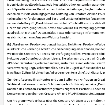
jeden Musterquellcode bzw. jede Musterbibliothek geltenden gesonder
auch Spezifikationen, Benutzerhandbücher, Anleitungen, Begleitmaterial
denen die für die ordnungsgemäße Nutzung von Creators API und PA A
technischen Anforderungen und Test- und Leistungskriterien (zusammen
verwendete Begriff „Produktwerbungsinhalte“ schließt ausdrücklich al
Lizenz zur Verfügung stellen, sowie alle von uns zur Verfügung gestel
ausdrücklich nicht auf Daten, Bilder, Texte oder sonstige Informatione
es sich nicht um eine Amazon-Website handelt.
(b) Abrufen von Produktwerbungsinhalten. Sie können Produkt-Werbein
ausdrückliche vorherige schriftliche Genehmigung erteilt haben, könn
wir über die Creators API Feeds zur Verfügung stellen. Wenn Sie Produk
Nutzung von Datenfeeds dieser Lizenz. Sie erkennen an, dass wir Creat
API oder Datenfeeds jederzeit ändern, auslaufen lassen oder neu veröffe
Verantwortung liegt, sicherzustellen, dass Ihr Zugriff auf die und Ihr
jeweiligen Zeitpunkt aktuellen Anforderungen (einschließlich dieser Liz
Zur Identifizierung Ihres Kontos und zum Stellen von Anfragen an Crea
Schlüssel und einem privaten Schlüssel (jedes Schlüsselpaar eine „Kon
Rahmen des Amazon-Partnerprogramms zugeteilte Partner-ID oder ein
Kontokennungen über den Creators API und PA API Kontoerstellungspro
Um Programmwerbeinhalte über die Creators API Dienste zu erhalten, m