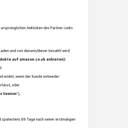
 ursprünglichen Anklicken des Partner-Links
laden und von diesem/dieser bezahlt wird
rodukte auf amazon.co.uk anbieten):
d
 und endet, wenn der Kunde entweder:
erlässt, oder
ls Session
“),
t spätestens 89 Tage nach seiner erstmaligen