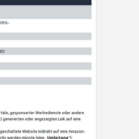
89F6-
280
ortale, gesponserter Werbedienste oder andere
“) generierten oder angezeigten Link auf eine
ngeschaltete Website indirekt auf eine Amazon-
ktiv werden müsste (eine „
Umleitung
“);