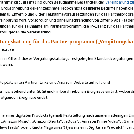
rammrichtlinien
“) sind durch Bezugnahme Bestandteil der
Vereinbarung z
Großschreibung gekennzeichnete, jedoch nicht definierte Begriffe haben die
 gemäß Ziffern 3 und 6 der Teilnahmevoraussetzungen für das Partnerprogram
nbarung fort. Vorsorglich und ohne Einschränkung von Ziffer 6 Abs. (a) der
ungen für die Teilnahme am Partnerprogramm, die IP-Lizenz für das Partner
rstoß gegen die Vereinbarung.
ungskatalog für das Partnerprogramm („Vergütungska
 Umsätze
n in Ziffer 3 dieses Vergütungskatalogs festgelegten Standardvergütungen v
r, wenn:
ite platzierten Partner-Links eine Amazon-Website aufruft; und
r nachstehend unter (i), (ii) und (iii) beschriebenen Ereignisse eintritt, wobe
 folgenden Ereignisse endet:
hme eines digitalen Produkts (gemäß Feststellung nach unserem alleinigen 
 „Amazon Music“, „Amazon Shorts“, „eDocs“, „Amazon Prime Video“, „Game
Newsfeeds“ oder „Kindle Magazines“) (jeweils ein „
Digitales Produkt
“) ver