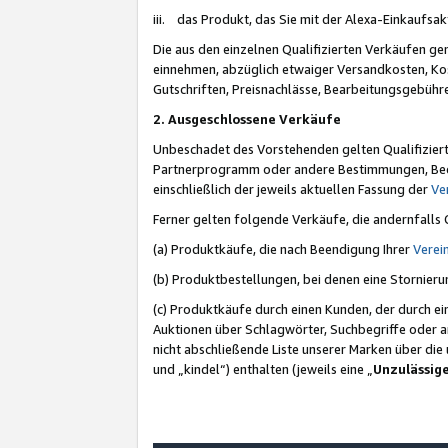
iii. das Produkt, das Sie mit der Alexa-Einkaufsa
Die aus den einzelnen Qualifizierten Verkäufen gen
einnehmen, abzüglich etwaiger Versandkosten, Ko
Gutschriften, Preisnachlässe, Bearbeitungsgebühr
2. Ausgeschlossene Verkäufe
Unbeschadet des Vorstehenden gelten Qualifiziert
Partnerprogramm oder andere Bestimmungen, Beding
einschließlich der jeweils aktuellen Fassung der
Ve
Ferner gelten folgende Verkäufe, die andernfalls
(a) Produktkäufe, die nach Beendigung Ihrer
Verei
(b) Produktbestellungen, bei denen eine Stornier
(c) Produktkäufe durch einen Kunden, der durch e
Auktionen über Schlagwörter, Suchbegriffe oder a
nicht abschließende Liste unserer Marken über di
und „kindel“) enthalten (jeweils eine „
Unzulässig