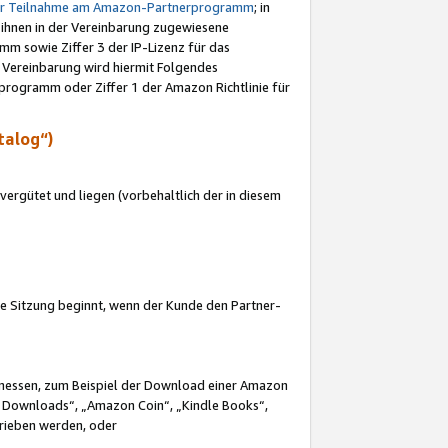
ur Teilnahme am Amazon-Partnerprogramm
; in
 ihnen in der Vereinbarung zugewiesene
m sowie Ziffer 3 der IP-Lizenz für das
 Vereinbarung wird hiermit Folgendes
programm oder Ziffer 1 der Amazon Richtlinie für
talog“)
ergütet und liegen (vorbehaltlich der in diesem
i die Sitzung beginnt, wenn der Kunde den Partner-
Ermessen, zum Beispiel der Download einer Amazon
 Downloads“, „Amazon Coin“, „Kindle Books“,
trieben werden, oder