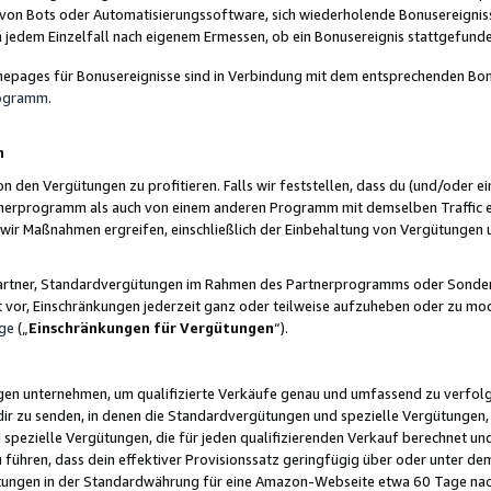
 von Bots oder Automatisierungssoftware, sich wiederholende Bonusereignisse
n jedem Einzelfall nach eigenem Ermessen, ob ein Bonusereignis stattgefund
epages für Bonusereignisse sind in Verbindung mit dem entsprechenden Bonu
rogramm
.
n
den Vergütungen zu profitieren. Falls wir feststellen, dass du (und/oder ein
erprogramm als auch von einem anderen Programm mit demselben Traffic ei
n wir Maßnahmen ergreifen, einschließlich der Einbehaltung von Vergütunge
r Partner, Standardvergütungen im Rahmen des Partnerprogramms oder Sonde
ht vor, Einschränkungen jederzeit ganz oder teilweise aufzuheben oder zu mod
ge
(„
Einschränkungen für Vergütungen
“).
ngen unternehmen, um qualifizierte Verkäufe genau und umfassend zu verfol
dir zu senden, in denen die Standardvergütungen und spezielle Vergütungen, 
pezielle Vergütungen, die für jeden qualifizierenden Verkauf berechnet un
 führen, dass dein effektiver Provisionssatz geringfügig über oder unter dem
ungen in der Standardwährung für eine Amazon-Webseite etwa 60 Tage nach