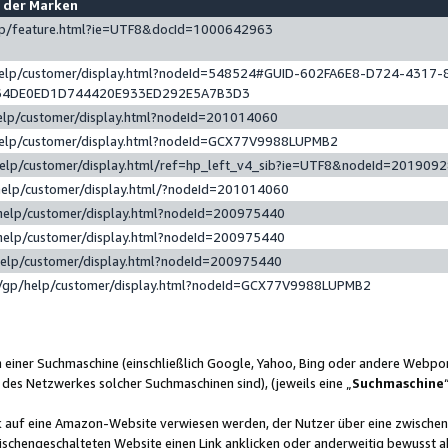
e der Marken
gp/feature.html?ie=UTF8&docId=1000642963
help/customer/display.html?nodeId=548524#GUID-602FA6E8-D724-4317-
64DE0ED1D744420E933ED292E5A7B3D3
elp/customer/display.html?nodeId=201014060
help/customer/display.html?nodeId=GCX77V9988LUPMB2
help/customer/display.html/ref=hp_left_v4_sib?ie=UTF8&nodeId=201909
help/customer/display.html/?nodeId=201014060
help/customer/display.html?nodeId=200975440
help/customer/display.html?nodeId=200975440
help/customer/display.html?nodeId=200975440
/gp/help/customer/display.html?nodeId=GCX77V9988LUPMB2
n einer Suchmaschine (einschließlich Google, Yahoo, Bing oder andere Webp
 des Netzwerkes solcher Suchmaschinen sind), (jeweils eine „
Suchmaschine
nk auf eine Amazon-Website verwiesen werden, der Nutzer über eine zwische
ischengeschalteten Website einen Link anklicken oder anderweitig bewusst a