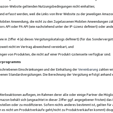
 Amazon-Website geltenden Nutzungsbedingungen nicht einhalten;
t und erfasst werden, weil die Links von Ihrer Website zu der jeweiligen Am
 Mobilen Anwendung, die nicht zu den Zugelassenen Mobilen Anwendungen zählt
s API oder PA API (wie nachstehend unter der IP-Lizenz definiert) oder ander
ie in Ziffer 4 (a) dieses Vergütungskatalogs definiert) (für das Sonderverg
weit nicht im Vertrag abweichend vereinbart, und
ngen von Produkten, die nicht auf einer Produkt-Listenseite verfügbar sind.
nerprogramms
eschriebenen Einschränkungen und der Einhaltung der
Vereinbarung
zahlen wir
ebenen Standardvergütungen. Die Berechnung der Vergütung erfolgt anhand e
beaktionen auflegen, im Rahmen derer alle oder einige Partner die Möglichk
Amazon behält sich (ungeachtet in dieser Ziffer ggf. angegebener Fristen) d
ustellen oder zu modifizieren. Sofern nichts anderes bestimmt ist, gelten 
s nicht um Produktverkäufe geht/nicht zu Produktverkäufen kommt) disqua