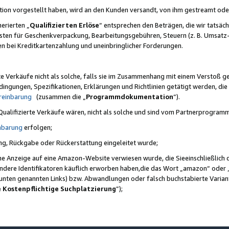
ktion vorgestellt haben, wird an den Kunden versandt, von ihm gestreamt od
erierten „
Qualifizierten Erlöse
“ entsprechen den Beträgen, die wir tatsäch
sten für Geschenkverpackung, Bearbeitungsgebühren, Steuern (z. B. Umsatz-
en bei Kreditkartenzahlung und uneinbringlicher Forderungen.
e Verkäufe nicht als solche, falls sie im Zusammenhang mit einem Verstoß 
ungen, Spezifikationen, Erklärungen und Richtlinien getätigt werden, die 
reinbarung
(zusammen die „
Programmdokumentation
“).
 Qualifizierte Verkäufe wären, nicht als solche und sind vom Partnerprogra
nbarung
erfolgen;
ung, Rückgabe oder Rückerstattung eingeleitet wurde;
ine Anzeige auf eine Amazon-Website verwiesen wurde, die Sieeinschließlich
ndere Identifikatoren käuflich erworben haben,die das Wort „amazon“ oder 
e unten genannten Links) bzw. Abwandlungen oder falsch buchstabierte Varia
e Kostenpflichtige Suchplatzierung
”);