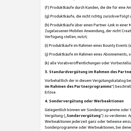
(f) Produktkäufe durch Kunden, die die für eine
(g) Produktkäufe, die nicht richtig zurückverfolg
(h) Produktkäufe über einen Partner-Link in einer
Zugelassenen Mobilen Anwendung, der nicht Creator
Verfügung stellen, nutzt;
(i) Produktkäufe im Rahmen eines Bounty Events (w
(j) Produktkäufe im Rahmen eines Abonnements, so
(k) alle Vorabveröffentlichungen oder Vorbestellu
3. Standardvergütung im Rahmen des Part
Vorbehaltlich der in diesem Vergütungskatalog b
im Rahmen des Partnerprogramms
“) beschri
Erlöse.
4. Sondervergütung oder Werbeaktionen
Gelegentlich können wir Sonderprogramme oder Wer
Vergütung („
Sondervergütung
”) zu verdienen. 
Werbeaktionen jederzeit ganz oder teilweise einz
Sonderprogramme oder Werbeaktionen, bei denen e