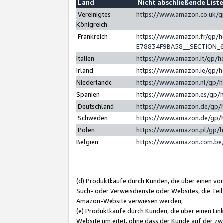
Land
Nicht abschließende List
Vereinigtes
https://www.amazon.co.uk/
Königreich
Frankreich
https://www.amazon.fr/gp/
E78834F9BA58__SECTION_
Italien
https://www.amazon.it/gp/h
Irland
https://www.amazon.ie/gp/
Niederlande
https://www.amazon.nl/gp/
Spanien
https://www.amazon.es/gp/
Deutschland
https://www.amazon.de/gp/
Schweden
https://www.amazon.de/gp/
Polen
https://www.amazon.pl/gp/
Belgien
https://www.amazon.com.be
(d) Produktkäufe durch Kunden, die über einen vo
Such- oder Verweisdienste oder Websites, die Teil
Amazon-Website verwiesen werden;
(e) Produktkäufe durch Kunden, die über einen Li
Website umleitet, ohne dass der Kunde auf der zw