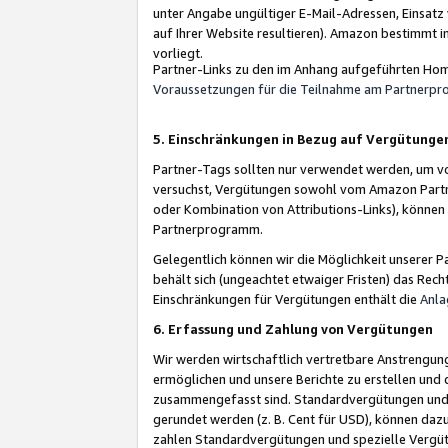
unter Angabe ungültiger E-Mail-Adressen, Einsatz
auf Ihrer Website resultieren). Amazon bestimmt i
vorliegt.
Partner-Links zu den im Anhang aufgeführten Hom
Voraussetzungen für die Teilnahme am Partnerp
5. Einschränkungen in Bezug auf Vergütunge
Partner-Tags sollten nur verwendet werden, um von 
versuchst, Vergütungen sowohl vom Amazon Partn
oder Kombination von Attributions-Links), könne
Partnerprogramm.
Gelegentlich können wir die Möglichkeit unsere
behält sich (ungeachtet etwaiger Fristen) das Rec
Einschränkungen für Vergütungen enthält die
Anla
6. Erfassung und Zahlung von Vergütungen
Wir werden wirtschaftlich vertretbare Anstrengu
ermöglichen und unsere Berichte zu erstellen und 
zusammengefasst sind. Standardvergütungen und s
gerundet werden (z. B. Cent für USD), können dazu
zahlen Standardvergütungen und spezielle Vergüt