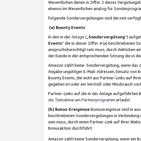
Wesentlichen denen in Ziffer 2 dieses Vergütung
ebenso im Wesentlichen analog für Sonderprogr
Folgende Sondervergütungen sind derzeit verfüg
(a) Bounty Events
In den in der
Anlage
(„
Sondervergütung
“) aufge
Events
“ die in dieser Ziffer 4 (a) beschriebenen 
anspruchsberechtigt sein muss, durch Anklicken ei
der Kunde in der entsprechenden Sitzung die in d
Amazon zahlt keine Sondervergütung, wenn das z
Angabe ungültiger E-Mail-Adressen, Einsatz von B
Bounty Events, die nicht aus Partner-Links auf Ihre
gegeben ist oder ein Verstoß oder Missbrauch vorl
Partner-Links auf die in der Anlage aufgeführte
die Teilnahme am Partnerprogramm
erlaubt.
(b) Bonus-Ereignisse
Bonusereignisse sind in au
beschriebenen Sondervergütungen in Verbindung m
sein muss, durch einen Partner-Link auf Ihrer We
Bonusaktion durchführt.
Amazon zahlt keine Sondervergütung, wenn ein Bon