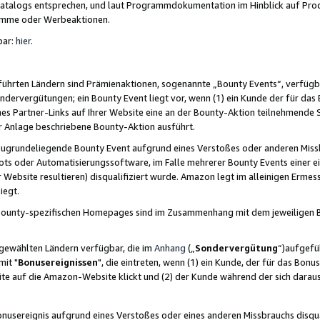
skatalogs entsprechen, und laut Programmdokumentation im Hinblick auf Pr
amme oder Werbeaktionen.
bar:
hier
.
führten Ländern sind Prämienaktionen, sogenannte „Bounty Events“, verfügb
Sondervergütungen; ein Bounty Event liegt vor, wenn (1) ein Kunde der für da
nes Partner-Links auf Ihrer Website eine an der Bounty-Aktion teilnehmende 
er Anlage beschriebene Bounty-Aktion ausführt.
ugrundeliegende Bounty Event aufgrund eines Verstoßes oder anderen Miss
ots oder Automatisierungssoftware, im Falle mehrerer Bounty Events einer e
r Website resultieren) disqualifiziert wurde. Amazon legt im alleinigen Ermess
iegt.
n Bounty-spezifischen Homepages sind im Zusammenhang mit dem jeweiligen
sgewählten Ländern verfügbar, die im
Anhang
(„
Sondervergütung
“)aufgefüh
it "
Bonusereignissen
", die eintreten, wenn (1) ein Kunde, der für das Bon
bsite auf die Amazon-Website klickt und (2) der Kunde während der sich dar
usereignis aufgrund eines Verstoßes oder eines anderen Missbrauchs disqua