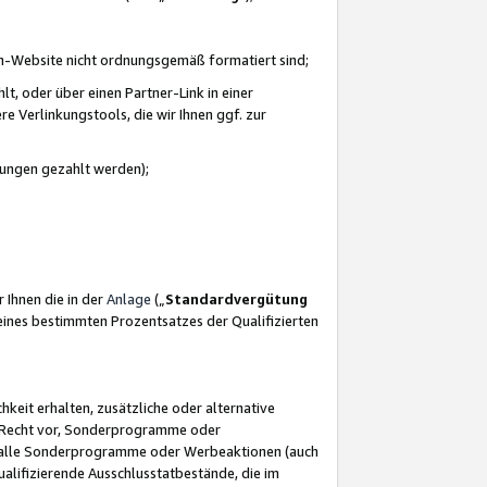
azon-Website nicht ordnungsgemäß formatiert sind;
, oder über einen Partner-Link in einer
e Verlinkungstools, die wir Ihnen ggf. zur
ütungen gezahlt werden);
 Ihnen die in der
Anlage
(„
Standardvergütung
ines bestimmten Prozentsatzes der Qualifizierten
eit erhalten, zusätzliche oder alternative
as Recht vor, Sonderprogramme oder
für alle Sonderprogramme oder Werbeaktionen (auch
lifizierende Ausschlusstatbestände, die im