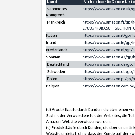
Land
Nicht abschließende List
Vereinigtes
https://www.amazon.co.uk/
Königreich
Frankreich
https://www.amazon.fr/gp/
E78834F9BA58__SECTION_
Italien
https://www.amazon.it/gp/h
Irland
https://www.amazon.ie/gp/
Niederlande
https://www.amazon.nl/gp/
Spanien
https://www.amazon.es/gp/
Deutschland
https://www.amazon.de/gp/
Schweden
https://www.amazon.de/gp/
Polen
https://www.amazon.pl/gp/
Belgien
https://www.amazon.com.be
(d) Produktkäufe durch Kunden, die über einen vo
Such- oder Verweisdienste oder Websites, die Teil
Amazon-Website verwiesen werden;
(e) Produktkäufe durch Kunden, die über einen Li
Website umleitet, ohne dass der Kunde auf der zw