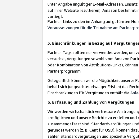
unter Angabe ungültiger E-Mail-Adressen, Einsatz
auf Ihrer Website resultieren). Amazon bestimmt i
vorliegt.
Partner-Links zu den im Anhang aufgeführten Hom
Voraussetzungen für die Teilnahme am Partnerp
5. Einschränkungen in Bezug auf Vergütunge
Partner-Tags sollten nur verwendet werden, um von 
versuchst, Vergütungen sowohl vom Amazon Partn
oder Kombination von Attributions-Links), könne
Partnerprogramm.
Gelegentlich können wir die Möglichkeit unsere
behält sich (ungeachtet etwaiger Fristen) das Rec
Einschränkungen für Vergütungen enthält die
Anla
6. Erfassung und Zahlung von Vergütungen
Wir werden wirtschaftlich vertretbare Anstrengu
ermöglichen und unsere Berichte zu erstellen und 
zusammengefasst sind. Standardvergütungen und s
gerundet werden (z. B. Cent für USD), können dazu
zahlen Standardvergütungen und spezielle Vergüt