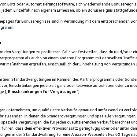
 von Bots oder Automatisierungssoftware, sich wiederholende Bonusereignisse
n jedem Einzelfall nach eigenem Ermessen, ob ein Bonusereignis stattgefund
epages für Bonusereignisse sind in Verbindung mit dem entsprechenden Bonu
rogramm
.
n
den Vergütungen zu profitieren. Falls wir feststellen, dass du (und/oder ein
erprogramm als auch von einem anderen Programm mit demselben Traffic ei
n wir Maßnahmen ergreifen, einschließlich der Einbehaltung von Vergütunge
r Partner, Standardvergütungen im Rahmen des Partnerprogramms oder Sonde
ht vor, Einschränkungen jederzeit ganz oder teilweise aufzuheben oder zu mod
ge
(„
Einschränkungen für Vergütungen
“).
ngen unternehmen, um qualifizierte Verkäufe genau und umfassend zu verfol
dir zu senden, in denen die Standardvergütungen und spezielle Vergütungen, 
pezielle Vergütungen, die für jeden qualifizierenden Verkauf berechnet un
 führen, dass dein effektiver Provisionssatz geringfügig über oder unter dem
ungen in der Standardwährung für eine Amazon-Webseite etwa 60 Tage nach