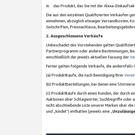
iii. das Produkt, das Sie mit der Alexa-Einkaufsa
Die aus den einzelnen Qualifizierten Verkäufen gen
einnehmen, abzüglich etwaiger Versandkosten, Ko
Gutschriften, Preisnachlässe, Bearbeitungsgebühr
2. Ausgeschlossene Verkäufe
Unbeschadet des Vorstehenden gelten Qualifiziert
Partnerprogramm oder andere Bestimmungen, Beding
einschließlich der jeweils aktuellen Fassung der
Ve
Ferner gelten folgende Verkäufe, die andernfalls
(a) Produktkäufe, die nach Beendigung Ihrer
Verei
(b) Produktbestellungen, bei denen eine Stornier
(c) Produktkäufe durch einen Kunden, der durch e
Auktionen über Schlagwörter, Suchbegriffe oder a
nicht abschließende Liste unserer Marken über di
und „kindel“) enthalten (jeweils eine „
Unzulässig