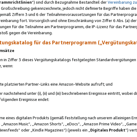
rammrichtlinien
“) sind durch Bezugnahme Bestandteil der
Vereinbarung z
Großschreibung gekennzeichnete, jedoch nicht definierte Begriffe haben die
 gemäß Ziffern 3 und 6 der Teilnahmevoraussetzungen für das Partnerprogram
nbarung fort. Vorsorglich und ohne Einschränkung von Ziffer 6 Abs. (a) der
ungen für die Teilnahme am Partnerprogramm, die IP-Lizenz für das Partner
rstoß gegen die Vereinbarung.
ungskatalog für das Partnerprogramm („Vergütungska
 Umsätze
n in Ziffer 3 dieses Vergütungskatalogs festgelegten Standardvergütungen v
r, wenn:
ite platzierten Partner-Links eine Amazon-Website aufruft; und
r nachstehend unter (i), (ii) und (iii) beschriebenen Ereignisse eintritt, wobe
 folgenden Ereignisse endet:
hme eines digitalen Produkts (gemäß Feststellung nach unserem alleinigen 
 „Amazon Music“, „Amazon Shorts“, „eDocs“, „Amazon Prime Video“, „Game
Newsfeeds“ oder „Kindle Magazines“) (jeweils ein „
Digitales Produkt
“) ver