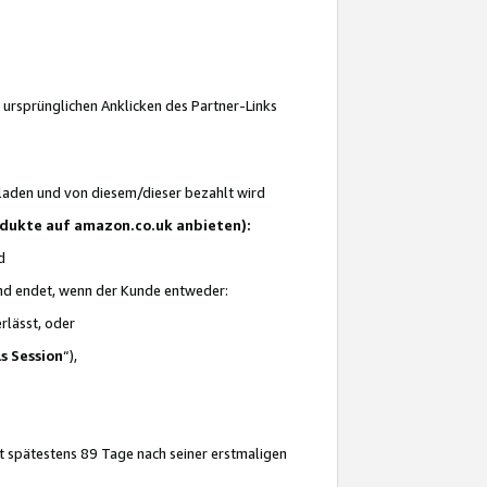
 ursprünglichen Anklicken des Partner-Links
laden und von diesem/dieser bezahlt wird
rodukte auf amazon.co.uk anbieten):
d
 und endet, wenn der Kunde entweder:
erlässt, oder
ls Session
“),
t spätestens 89 Tage nach seiner erstmaligen