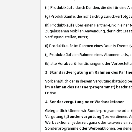
(f) Produktkäufe durch Kunden, die die für eine
(g) Produktkäufe, die nicht richtig zurückverfolg
(h) Produktkäufe über einen Partner-Link in einer
Zugelassenen Mobilen Anwendung, der nicht Creator
Verfügung stellen, nutzt;
(i) Produktkäufe im Rahmen eines Bounty Events (w
(j) Produktkäufe im Rahmen eines Abonnements, so
(k) alle Vorabveröffentlichungen oder Vorbestellu
3. Standardvergütung im Rahmen des Part
Vorbehaltlich der in diesem Vergütungskatalog b
im Rahmen des Partnerprogramms
“) beschri
Erlöse.
4. Sondervergütung oder Werbeaktionen
Gelegentlich können wir Sonderprogramme oder Wer
Vergütung („
Sondervergütung
”) zu verdienen. 
Werbeaktionen jederzeit ganz oder teilweise einz
Sonderprogramme oder Werbeaktionen, bei denen e