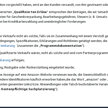
ktion vorgestellt haben, wird an den Kunden versandt, von ihm gestreamt od
erierten „
Qualifizierten Erlöse
“ entsprechen den Beträgen, die wir tatsäch
sten für Geschenkverpackung, Bearbeitungsgebühren, Steuern (z. B. Umsatz-
en bei Kreditkartenzahlung und uneinbringlicher Forderungen.
e Verkäufe nicht als solche, falls sie im Zusammenhang mit einem Verstoß 
ungen, Spezifikationen, Erklärungen und Richtlinien getätigt werden, die 
reinbarung
(zusammen die „
Programmdokumentation
“).
 Qualifizierte Verkäufe wären, nicht als solche und sind vom Partnerprogra
nbarung
erfolgen;
ung, Rückgabe oder Rückerstattung eingeleitet wurde;
ine Anzeige auf eine Amazon-Website verwiesen wurde, die Sieeinschließlich
ndere Identifikatoren käuflich erworben haben,die das Wort „amazon“ oder 
e unten genannten Links) bzw. Abwandlungen oder falsch buchstabierte Varia
e Kostenpflichtige Suchplatzierung
”);