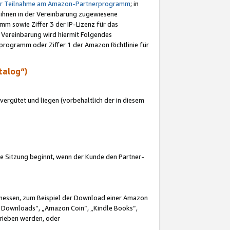
ur Teilnahme am Amazon-Partnerprogramm
; in
 ihnen in der Vereinbarung zugewiesene
m sowie Ziffer 3 der IP-Lizenz für das
 Vereinbarung wird hiermit Folgendes
programm oder Ziffer 1 der Amazon Richtlinie für
talog“)
ergütet und liegen (vorbehaltlich der in diesem
i die Sitzung beginnt, wenn der Kunde den Partner-
Ermessen, zum Beispiel der Download einer Amazon
 Downloads“, „Amazon Coin“, „Kindle Books“,
trieben werden, oder