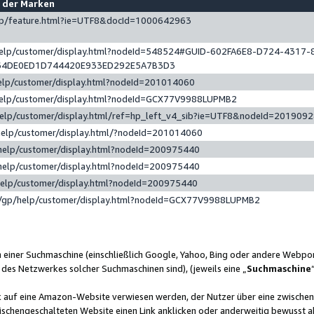
e der Marken
gp/feature.html?ie=UTF8&docId=1000642963
help/customer/display.html?nodeId=548524#GUID-602FA6E8-D724-4317-
64DE0ED1D744420E933ED292E5A7B3D3
elp/customer/display.html?nodeId=201014060
help/customer/display.html?nodeId=GCX77V9988LUPMB2
help/customer/display.html/ref=hp_left_v4_sib?ie=UTF8&nodeId=201909
help/customer/display.html/?nodeId=201014060
help/customer/display.html?nodeId=200975440
help/customer/display.html?nodeId=200975440
help/customer/display.html?nodeId=200975440
/gp/help/customer/display.html?nodeId=GCX77V9988LUPMB2
n einer Suchmaschine (einschließlich Google, Yahoo, Bing oder andere Webp
 des Netzwerkes solcher Suchmaschinen sind), (jeweils eine „
Suchmaschine
nk auf eine Amazon-Website verwiesen werden, der Nutzer über eine zwische
ischengeschalteten Website einen Link anklicken oder anderweitig bewusst a