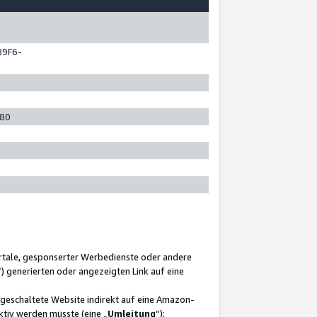
89F6-
280
ortale, gesponserter Werbedienste oder andere
“) generierten oder angezeigten Link auf eine
ngeschaltete Website indirekt auf eine Amazon-
ktiv werden müsste (eine „
Umleitung
“);