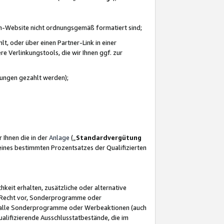
azon-Website nicht ordnungsgemäß formatiert sind;
, oder über einen Partner-Link in einer
e Verlinkungstools, die wir Ihnen ggf. zur
ütungen gezahlt werden);
 Ihnen die in der
Anlage
(„
Standardvergütung
ines bestimmten Prozentsatzes der Qualifizierten
eit erhalten, zusätzliche oder alternative
as Recht vor, Sonderprogramme oder
für alle Sonderprogramme oder Werbeaktionen (auch
lifizierende Ausschlusstatbestände, die im