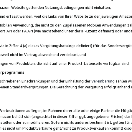
 Amazon-Website geltenden Nutzungsbedingungen nicht einhalten;
t und erfasst werden, weil die Links von Ihrer Website zu der jeweiligen Am
 Mobilen Anwendung, die nicht zu den Zugelassenen Mobilen Anwendungen zählt
s API oder PA API (wie nachstehend unter der IP-Lizenz definiert) oder ander
ie in Ziffer 4 (a) dieses Vergütungskatalogs definiert) (für das Sonderverg
weit nicht im Vertrag abweichend vereinbart, und
ngen von Produkten, die nicht auf einer Produkt-Listenseite verfügbar sind.
nerprogramms
eschriebenen Einschränkungen und der Einhaltung der
Vereinbarung
zahlen wir
ebenen Standardvergütungen. Die Berechnung der Vergütung erfolgt anhand e
beaktionen auflegen, im Rahmen derer alle oder einige Partner die Möglichk
Amazon behält sich (ungeachtet in dieser Ziffer ggf. angegebener Fristen) d
ustellen oder zu modifizieren. Sofern nichts anderes bestimmt ist, gelten 
s nicht um Produktverkäufe geht/nicht zu Produktverkäufen kommt) disqua