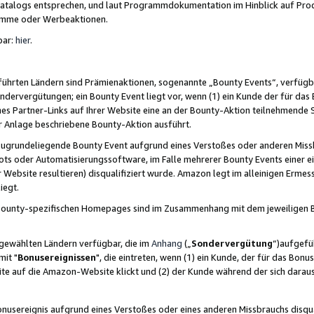
skatalogs entsprechen, und laut Programmdokumentation im Hinblick auf Pr
amme oder Werbeaktionen.
bar:
hier
.
führten Ländern sind Prämienaktionen, sogenannte „Bounty Events“, verfügb
Sondervergütungen; ein Bounty Event liegt vor, wenn (1) ein Kunde der für da
nes Partner-Links auf Ihrer Website eine an der Bounty-Aktion teilnehmende 
er Anlage beschriebene Bounty-Aktion ausführt.
ugrundeliegende Bounty Event aufgrund eines Verstoßes oder anderen Miss
ots oder Automatisierungssoftware, im Falle mehrerer Bounty Events einer e
r Website resultieren) disqualifiziert wurde. Amazon legt im alleinigen Ermess
iegt.
n Bounty-spezifischen Homepages sind im Zusammenhang mit dem jeweiligen
sgewählten Ländern verfügbar, die im
Anhang
(„
Sondervergütung
“)aufgefüh
it "
Bonusereignissen
", die eintreten, wenn (1) ein Kunde, der für das Bon
bsite auf die Amazon-Website klickt und (2) der Kunde während der sich dar
usereignis aufgrund eines Verstoßes oder eines anderen Missbrauchs disqua