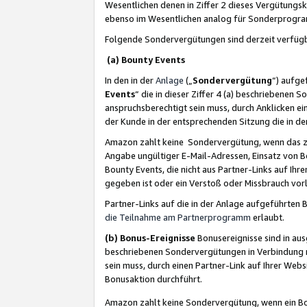
Wesentlichen denen in Ziffer 2 dieses Vergütung
ebenso im Wesentlichen analog für Sonderprogr
Folgende Sondervergütungen sind derzeit verfüg
(a) Bounty Events
In den in der
Anlage
(„
Sondervergütung
“) aufge
Events
“ die in dieser Ziffer 4 (a) beschriebenen 
anspruchsberechtigt sein muss, durch Anklicken ei
der Kunde in der entsprechenden Sitzung die in d
Amazon zahlt keine Sondervergütung, wenn das z
Angabe ungültiger E-Mail-Adressen, Einsatz von B
Bounty Events, die nicht aus Partner-Links auf Ihre
gegeben ist oder ein Verstoß oder Missbrauch vorl
Partner-Links auf die in der Anlage aufgeführte
die Teilnahme am Partnerprogramm
erlaubt.
(b) Bonus-Ereignisse
Bonusereignisse sind in au
beschriebenen Sondervergütungen in Verbindung m
sein muss, durch einen Partner-Link auf Ihrer We
Bonusaktion durchführt.
Amazon zahlt keine Sondervergütung, wenn ein Bon