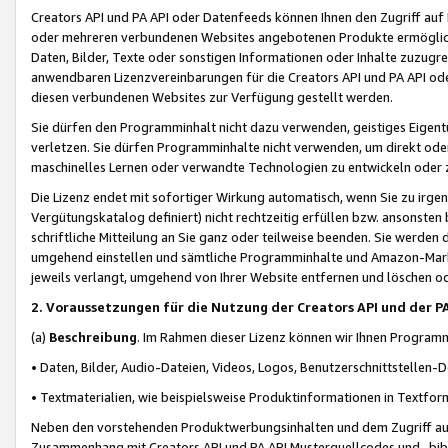
Creators API und PA API oder Datenfeeds können Ihnen den Zugriff auf D
oder mehreren verbundenen Websites angebotenen Produkte ermögliche
Daten, Bilder, Texte oder sonstigen Informationen oder Inhalte zuzugre
anwendbaren Lizenzvereinbarungen für die Creators API und PA API od
diesen verbundenen Websites zur Verfügung gestellt werden.
Sie dürfen den Programminhalt nicht dazu verwenden, geistiges Eigent
verletzen. Sie dürfen Programminhalte nicht verwenden, um direkt ode
maschinelles Lernen oder verwandte Technologien zu entwickeln oder zu
Die Lizenz endet mit sofortiger Wirkung automatisch, wenn Sie zu irg
Vergütungskatalog definiert) nicht rechtzeitig erfüllen bzw. ansonsten
schriftliche Mitteilung an Sie ganz oder teilweise beenden. Sie werden
umgehend einstellen und sämtliche Programminhalte und Amazon-Marke
jeweils verlangt, umgehend von Ihrer Website entfernen und löschen od
2. Voraussetzungen für die Nutzung der Creators API und der P
(a)
Beschreibung
. Im Rahmen dieser Lizenz können wir Ihnen Programmi
• Daten, Bilder, Audio-Dateien, Videos, Logos, Benutzerschnittstellen-
• Textmaterialien, wie beispielsweise Produktinformationen in Textfor
Neben den vorstehenden Produktwerbungsinhalten und dem Zugriff auf 
Zusammenhang mit Creators API und PA API Musterquellcodes und -bibli