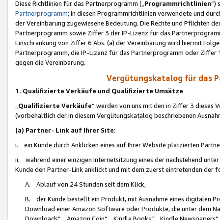
Diese Richtlinien für das Partnerprogramm („
Programmrichtlinien
“)
Partnerprogramm
; in diesen Programmrichtlinien verwendete und durch
der Vereinbarung zugewiesene Bedeutung. Die Rechte und Pflichten de
Partnerprogramm sowie Ziffer 3 der IP-Lizenz für das Partnerprogram
Einschränkung von Ziffer 6 Abs. (a) der Vereinbarung wird hiermit Fol
Partnerprogramm, die IP-Lizenz für das Partnerprogramm oder Ziffer 1
gegen die Vereinbarung.
Vergütungskatalog für das 
1. Qualifizierte Verkäufe und Qualifizierte Umsätze
„
Qualifizierte Verkäufe
“ werden von uns mit den in Ziffer 3 diese
(vorbehaltlich der in diesem Vergütungskatalog beschriebenen Ausnah
(a) Partner- Link auf Ihrer Site
:
i. ein Kunde durch Anklicken eines auf Ihrer Website platzierten Part
ii. während einer einzigen Internetsitzung eines der nachstehend unter (i)
Kunde den Partner-Link anklickt und mit dem zuerst eintretenden der f
A. Ablauf von 24 Stunden seit dem Klick,
B. der Kunde bestellt ein Produkt, mit Ausnahme eines digitalen P
Download einer Amazon Software oder Produkte, die unter dem N
Downloads“, „Amazon Coin“, „Kindle Books“, „Kindle Newspapers“, „