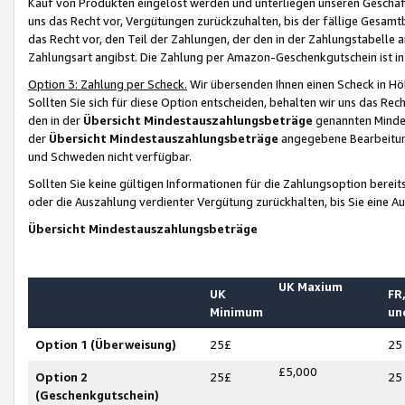
Kauf von Produkten eingelöst werden und unterliegen unseren Geschäf
uns das Recht vor, Vergütungen zurückzuhalten, bis der fällige Gesamt
das Recht vor, den Teil der Zahlungen, der den in der Zahlungstabelle 
Zahlungsart angibst. Die Zahlung per Amazon-Geschenkgutschein ist in
Option 3: Zahlung per Scheck.
Wir übersenden Ihnen einen Scheck in Höh
Sollten Sie sich für diese Option entscheiden, behalten wir uns das Rec
den in der
Übersicht Mindestauszahlungsbeträge
genannten Mindest
der
Übersicht Mindestauszahlungsbeträge
angegebene Bearbeitung
und Schweden nicht verfügbar.
Sollten Sie keine gültigen Informationen für die Zahlungsoption bereit
oder die Auszahlung verdienter Vergütung zurückhalten, bis Sie eine A
Übersicht Mindestauszahlungsbeträge
UK Maxium
UK
FR,
Minimum
un
Option 1 (Überweisung)
25£
25
£5,000
Option 2
25£
25
(Geschenkgutschein)