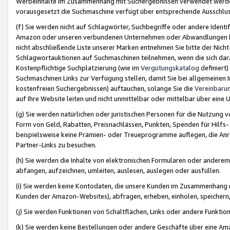
Werbeinhalte im Zusammenhang mit Suchergebnissen verwendet werden,
vorausgesetzt die Suchmaschine verfügt über entsprechende Ausschlu
(f) Sie werden nicht auf Schlagwörter, Suchbegriffe oder andere Ident
Amazon oder unseren verbundenen Unternehmen oder Abwandlungen bzw
nicht abschließende Liste unserer Marken entnehmen Sie bitte der Nich
Schlagwortauktionen auf Suchmaschinen teilnehmen, wenn die sich da
Kostenpflichtige Suchplatzierung (wie im
Vergütungskatalog
definiert
Suchmaschinen Links zur Verfügung stellen, damit Sie bei allgemeinen I
kostenfreien Suchergebnissen) auftauchen, solange Sie die
Vereinbaru
auf Ihre Website leiten und nicht unmittelbar oder mittelbar über eine
(g) Sie werden natürlichen oder juristischen Personen für die Nutzung 
Form von Geld, Rabatten, Preisnachlässen, Punkten, Spenden für Hilfs
beispielsweise keine Prämien- oder Treueprogramme auflegen, die Anrei
Partner-Links zu besuchen.
(h) Sie werden die Inhalte von elektronischen Formularen oder anderem M
abfangen, aufzeichnen, umleiten, auslesen, auslegen oder ausfüllen.
(i) Sie werden keine Kontodaten, die unsere Kunden im Zusammenhang 
Kunden der Amazon-Websites), abfragen, erheben, einholen, speichern,
(j) Sie werden Funktionen von Schaltflächen, Links oder andere Funkti
(k) Sie werden keine Bestellungen oder andere Geschäfte über eine Ama