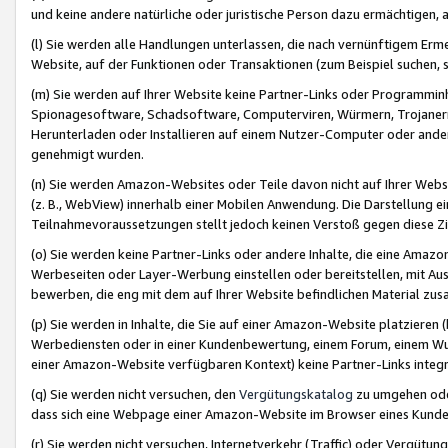
und keine andere natürliche oder juristische Person dazu ermächtigen, a
(l) Sie werden alle Handlungen unterlassen, die nach vernünftigem Erme
Website, auf der Funktionen oder Transaktionen (zum Beispiel suchen, s
(m) Sie werden auf Ihrer Website keine Partner-Links oder Programmin
Spionagesoftware, Schadsoftware, Computerviren, Würmern, Trojaner
Herunterladen oder Installieren auf einem Nutzer-Computer oder ande
genehmigt wurden.
(n) Sie werden Amazon-Websites oder Teile davon nicht auf Ihrer Websi
(z. B., WebView) innerhalb einer Mobilen Anwendung. Die Darstellung ein
Teilnahmevoraussetzungen stellt jedoch keinen Verstoß gegen diese Zif
(o) Sie werden keine Partner-Links oder andere Inhalte, die eine Am
Werbeseiten oder Layer-Werbung einstellen oder bereitstellen, mit Au
bewerben, die eng mit dem auf Ihrer Website befindlichen Material z
(p) Sie werden in Inhalte, die Sie auf einer Amazon-Website platzier
Werbediensten oder in einer Kundenbewertung, einem Forum, einem Wun
einer Amazon-Website verfügbaren Kontext) keine Partner-Links integr
(q) Sie werden nicht versuchen, den
Vergütungskatalog
zu umgehen oder
dass sich eine Webpage einer Amazon-Website im Browser eines Kunden 
(r) Sie werden nicht versuchen, Internetverkehr (Traffic) oder Vergü