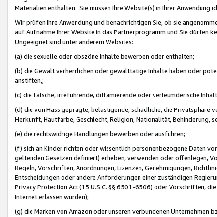
Materialien enthalten. Sie müssen Ihre Website(s) in Ihrer Anwendung ide
Wir prüfen Ihre Anwendung und benachrichtigen Sie, ob sie angenommen
auf Aufnahme Ihrer Website in das Partnerprogramm und Sie dürfen kei
Ungeeignet sind unter anderem Websites:
(a) die sexuelle oder obszöne Inhalte bewerben oder enthalten;
(b) die Gewalt verherrlichen oder gewalttätige Inhalte haben oder pot
anstiften,;
(c) die falsche, irreführende, diffamierende oder verleumderische Inha
(d) die von Hass geprägte, belästigende, schädliche, die Privatsphäre v
Herkunft, Hautfarbe, Geschlecht, Religion, Nationalität, Behinderung, 
(e) die rechtswidrige Handlungen bewerben oder ausführen;
(f) sich an Kinder richten oder wissentlich personenbezogene Daten vo
geltenden Gesetzen definiert) erheben, verwenden oder offenlegen, Vo
Regeln, Vorschriften, Anordnungen, Lizenzen, Genehmigungen, Richtlini
Entscheidungen oder andere Anforderungen einer zuständigen Regierung
Privacy Protection Act (15 U.S.C. §§ 6501-6506) oder Vorschriften, di
Internet erlassen wurden);
(g) die Marken von Amazon oder unseren verbundenen Unternehmen b