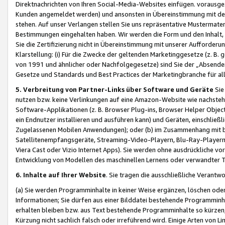
Direktnachrichten von Ihren Social-Media-Websites einfügen. vorausg
Kunden angemeldet werden) und ansonsten in Übereinstimmung mit der
stehen. Auf unser Verlangen stellen Sie uns repräsentative Mustermater
Bestimmungen eingehalten haben. Wir werden die Form und den Inhalt, di
Sie die Zertifizierung nicht in Übereinstimmung mit unserer Aufforderu
Klarstellung: (i) Für die Zwecke der geltenden Marketinggesetze (z. 
von 1991 und ähnlicher oder Nachfolgegesetze) sind Sie der „Absender“ j
Gesetze und Standards und Best Practices der Marketingbranche für 
5. Verbreitung von Partner-Links über Software und Geräte
Sie
nutzen bzw. keine Verlinkungen auf eine Amazon-Website wie nachsteh
Software-Applikationen (z. B. Browser Plug-ins, Browser Helper Objec
ein Endnutzer installieren und ausführen kann) und Geräten, einschlie
Zugelassenen Mobilen Anwendungen); oder (b) im Zusammenhang mit bzw.
Satellitenempfangsgeräte, Streaming-Video-Playern, Blu-Ray-Playern 
Viera Cast oder Vizio Internet Apps). Sie werden ohne ausdrückliche v
Entwicklung von Modellen des maschinellen Lernens oder verwandter 
6. Inhalte auf Ihrer Website
. Sie tragen die ausschließliche Verantwo
(a) Sie werden Programminhalte in keiner Weise ergänzen, löschen oder
Informationen; Sie dürfen aus einer Bilddatei bestehende Programminhal
erhalten bleiben bzw. aus Text bestehende Programminhalte so kürzen, 
Kürzung nicht sachlich falsch oder irreführend wird. Einige Arten von L