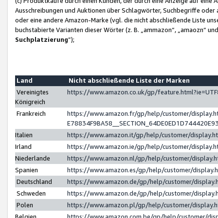
(c) Produktkäufe durch einen Kunden, der durch eine Anzeige auf eine 
Ausschreibungen und Auktionen über Schlagwörter, Suchbegriffe oder 
oder eine andere Amazon-Marke (vgl. die nicht abschließende Liste un
buchstabierte Varianten dieser Wörter (z. B. „ammazon“, „amaozn“ und „
Suchplatzierung
”);
Land
Nicht abschließende Liste der Marken
Vereinigtes
https://www.amazon.co.uk/gp/feature.html?ie=U
Königreich
Frankreich
https://www.amazon.fr/gp/help/customer/displa
E78834F9BA58__SECTION_64DE0ED1D744420E9
Italien
https://www.amazon.it/gp/help/customer/display
Irland
https://www.amazon.ie/gp/help/customer/displa
Niederlande
https://www.amazon.nl/gp/help/customer/display
Spanien
https://www.amazon.es/gp/help/customer/display
Deutschland
https://www.amazon.de/gp/help/customer/displa
Schweden
https://www.amazon.de/gp/help/customer/displa
Polen
https://www.amazon.pl/gp/help/customer/display
Belgien
https://www.amazon.com.be/gp/help/customer/d