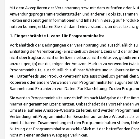
Mit dem Akzeptieren der Vereinbarung bzw. mit dem Aufrufen oder Nutz
Anwendungsprogrammierschnittstellen und anderer Tools (zusammen die
Texten und sonstigen Informationen und Inhalten in Bezug auf Produkte
nutzen können, erklären Sie sich damit einverstanden, an diese Lizenz 
1. Eingeschränkte Lizenz für Programminhalte
Vorbehaltlich der Bedingungen der Vereinbarung und ausschließlich z
Einhaltung der Vereinbarung (einschließlich dieser Lizenz und der ande
nicht übertragbare, nicht unterlizenzierbare, nicht exklusive, gebühren
anzuzeigen; (b) nur diejenigen der Amazon-Marken zu verwenden (wie in 
Programminhalte, ausschließlich auf Ihrer Website und in Übereinstimmu
API, Datenfeeds und Produkt-Werbeinhalte ausschließlich gemäß den Spe
Kopieren oder andere Verwenden von Programminhalten zugunsten Dri
Sammeln und Extrahieren von Daten. Zur Klarstellung: Zu den Program
Sie werden Programminhalte ausschließlich nach Maßgabe der Besti
hiermit eingeräumten Lizenz nutzen. Unbeschadet des Vorstehenden we
Umsätze auf eine Amazon-Website zu leiten, und werden Programminhal
Verbindung mit Programminhalten Besucher auf andere Websites als ein
unmittelbarem Zusammenhang mit den Programminhalten stehen, Links z
Nutzung der Programminhalte ausschließlich mit der betreffenden Pr
nicht mit einer anderen Webpage verlinken.