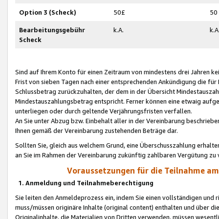
Option 3 (Scheck)
50£
50
Bearbeitungsgebühr
k.A.
k.A
Scheck
Sind auf Ihrem Konto für einen Zeitraum von mindestens drei Jahren kein
Frist von sieben Tagen nach einer entsprechenden Ankündigung die für
Schlussbetrag zurückzuhalten, der dem in der Übersicht Mindestausz
Mindestauszahlungsbetrag entspricht. Ferner können eine etwaig aufg
unterliegen oder durch geltende Verjährungsfristen verfallen.
An Sie unter Abzug bzw. Einbehalt aller in der Vereinbarung beschrieb
Ihnen gemäß der Vereinbarung zustehenden Beträge dar.
Sollten Sie, gleich aus welchem Grund, eine Überschusszahlung erhalte
an Sie im Rahmen der Vereinbarung zukünftig zahlbaren Vergütung zu 
Voraussetzungen für die Teilnahme a
1. Anmeldung und Teilnahmeberechtigung
Sie leiten den Anmeldeprozess ein, indem Sie einen vollständigen und 
muss/müssen originäre Inhalte (original content) enthalten und über d
Originalinhalte, die Materialien von Dritten verwenden, müssen wese