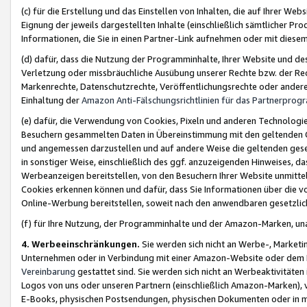
(c) für die Erstellung und das Einstellen von Inhalten, die auf Ihrer We
Eignung der jeweils dargestellten Inhalte (einschließlich sämtlicher 
Informationen, die Sie in einen Partner-Link aufnehmen oder mit diese
(d) dafür, dass die Nutzung der Programminhalte, Ihrer Website und des 
Verletzung oder missbräuchliche Ausübung unserer Rechte bzw. der Recht
Markenrechte, Datenschutzrechte, Veröffentlichungsrechte oder anderer
Einhaltung der
Amazon Anti-Fälschungsrichtlinien für das Partnerpro
(e) dafür, die Verwendung von Cookies, Pixeln und anderen Technologien
Besuchern gesammelten Daten in Übereinstimmung mit den geltenden Ge
und angemessen darzustellen und auf andere Weise die geltenden geset
in sonstiger Weise, einschließlich des ggf. anzuzeigenden Hinweises, d
Werbeanzeigen bereitstellen, von den Besuchern Ihrer Website unmitte
Cookies erkennen können und dafür, dass Sie Informationen über die v
Online-Werbung bereitstellen, soweit nach den anwendbaren gesetzlic
(f) für Ihre Nutzung, der Programminhalte und der Amazon-Marken, u
4. Werbeeinschränkungen.
Sie werden sich nicht an Werbe-, Market
Unternehmen oder in Verbindung mit einer Amazon-Website oder dem Pa
Vereinbarung
gestattet sind. Sie werden sich nicht an Werbeaktivitäten
Logos von uns oder unseren Partnern (einschließlich Amazon-Marken), 
E-Books, physischen Postsendungen, physischen Dokumenten oder in 