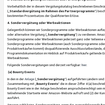
Vorbehaltlich der in diesem Vergütungskatalog beschriebenen Einschr
(„
Standardvergütung im Rahmen des Partnerprogramms
“) besc
bestimmten Prozentsatzes der Qualifizierten Erlöse.
4. Sondervergütung oder Werbeaktionen
Gelegentlich können wir Sonderprogramme oder Werbeaktionen auflegen,
oder alternative Vergütung („
Sondervergütung
”) zu verdienen. Amazo
Sonderprogramme oder Werbeaktionen jederzeit ganz oder teilweise einz
Sonderprogramme oder Werbeaktionen (auch Sonderprogramme oder We
Produktverkäufen kommt) disqualifizierende Ausschlusstatbestände, di
Programmdokumentation im Hinblick auf Produktverkäufe geltende E
Werbeaktionen.
Folgende Sondervergütungen sind derzeit verfügbar:
hier
.
(a) Bounty Events
In den in der
Anlage
(„
Sondervergütung
“) aufgeführten Ländern sind
Zusammenhang mit „
Bounty Events
“ die in dieser Ziffer 4 (a) besch
Bounty Event wie in der Anlage beschrieben anspruchsberechtigt sein mu
teilnehmende Startseite einer Amazon-Website aufruft und (2) der Kun
ausführt.
Amazon zahlt keine Sondervergütung, wenn das zugrundeliegende Boun