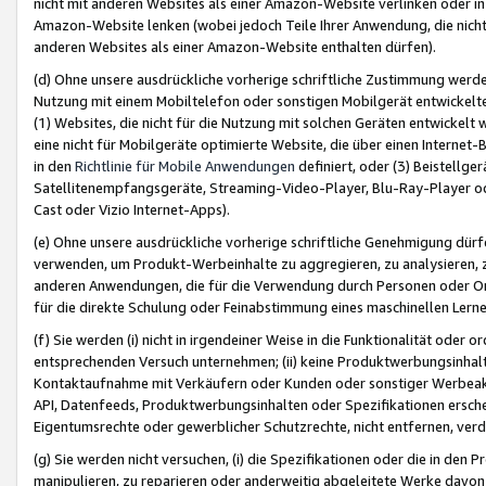
nicht mit anderen Websites als einer Amazon-Website verlinken oder i
Amazon-Website lenken (wobei jedoch Teile Ihrer Anwendung, die nich
anderen Websites als einer Amazon-Website enthalten dürfen).
(d) Ohne unsere ausdrückliche vorherige schriftliche Zustimmung werd
Nutzung mit einem Mobiltelefon oder sonstigen Mobilgerät entwickelt
(1) Websites, die nicht für die Nutzung mit solchen Geräten entwickelt
eine nicht für Mobilgeräte optimierte Website, die über einen Interne
in den
Richtlinie für Mobile Anwendungen
definiert, oder (3) Beistellge
Satellitenempfangsgeräte, Streaming-Video-Player, Blu-Ray-Player ode
Cast oder Vizio Internet-Apps).
(e) Ohne unsere ausdrückliche vorherige schriftliche Genehmigung dürfe
verwenden, um Produkt-Werbeinhalte zu aggregieren, zu analysieren, 
anderen Anwendungen, die für die Verwendung durch Personen oder Or
für die direkte Schulung oder Feinabstimmung eines maschinellen Lern
(f) Sie werden (i) nicht in irgendeiner Weise in die Funktionalität ode
entsprechenden Versuch unternehmen; (ii) keine Produktwerbungsinha
Kontaktaufnahme mit Verkäufern oder Kunden oder sonstiger Werbeaktiv
API, Datenfeeds, Produktwerbungsinhalten oder Spezifikationen erschei
Eigentumsrechte oder gewerblicher Schutzrechte, nicht entfernen, verd
(g) Sie werden nicht versuchen, (i) die Spezifikationen oder die in de
manipulieren, zu reparieren oder anderweitig abgeleitete Werke davon z