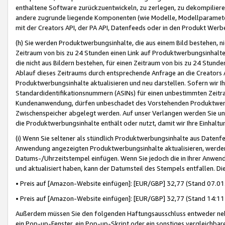
enthaltene Software zurückzuentwickeln, zu zerlegen, zu dekompilier
andere zugrunde liegende Komponenten (wie Modelle, Modellparameter
mit der Creators API, der PA API, Datenfeeds oder in den Produkt Werb
(h) Sie werden Produktwerbungsinhalte, die aus einem Bild bestehen, ni
Zeitraum von bis zu 24 Stunden einen Link auf Produktwerbungsinhalte
die nicht aus Bildern bestehen, für einen Zeitraum von bis zu 24 Stund
Ablauf dieses Zeitraums durch entsprechende Anfrage an die Creators 
Produktwerbungsinhalte aktualisieren und neu darstellen. Sofern wir Ih
Standardidentifikationsnummern (ASINs) für einen unbestimmten Zeitra
Kundenanwendung, dürfen unbeschadet des Vorstehenden Produktwerbu
Zwischenspeicher abgelegt werden. Auf unser Verlangen werden Sie un
die Produktwerbungsinhalte enthält oder nutzt, damit wir Ihre Einhalt
(i) Wenn Sie seltener als stündlich Produktwerbungsinhalte aus Datenfe
Anwendung angezeigten Produktwerbungsinhalte aktualisieren, werden 
Datums-/Uhrzeitstempel einfügen. Wenn Sie jedoch die in Ihrer Anwe
und aktualisiert haben, kann der Datumsteil des Stempels entfallen. Dies
• Preis auf [Amazon-Website einfügen]: [EUR/GBP] 32,77 (Stand 07.01.
• Preis auf [Amazon-Website einfügen]: [EUR/GBP] 32,77 (Stand 14:11 
Außerdem müssen Sie den folgenden Haftungsausschluss entweder neb
ein Pop-up-Fenster, ein Pop-up-Skript oder ein sonstiges vergleichba