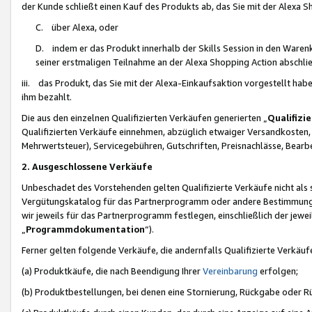
der Kunde schließt einen Kauf des Produkts ab, das Sie mit der Alexa 
C. über Alexa, oder
D. indem er das Produkt innerhalb der Skills Session in den Waren
seiner erstmaligen Teilnahme an der Alexa Shopping Action abschlie
iii. das Produkt, das Sie mit der Alexa-Einkaufsaktion vorgestellt ha
ihm bezahlt.
Die aus den einzelnen Qualifizierten Verkäufen generierten „
Qualifizi
Qualifizierten Verkäufe einnehmen, abzüglich etwaiger Versandkosten
Mehrwertsteuer), Servicegebühren, Gutschriften, Preisnachlässe, Bear
2. Ausgeschlossene Verkäufe
Unbeschadet des Vorstehenden gelten Qualifizierte Verkäufe nicht als
Vergütungskatalog für das Partnerprogramm oder andere Bestimmungen,
wir jeweils für das Partnerprogramm festlegen, einschließlich der jewe
„
Programmdokumentation
“).
Ferner gelten folgende Verkäufe, die andernfalls Qualifizierte Verkä
(a) Produktkäufe, die nach Beendigung Ihrer
Vereinbarung
erfolgen;
(b) Produktbestellungen, bei denen eine Stornierung, Rückgabe oder R