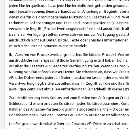
jeden Musterquellcode bzw. jede Musterbibliothek geltenden gesonder
auch Spezifikationen, Benutzerhandbücher, Anleitungen, Begleitmaterial
denen die für die ordnungsgemäße Nutzung von Creators API und PA A
technischen Anforderungen und Test- und Leistungskriterien (zusammen
verwendete Begriff „Produktwerbungsinhalte“ schließt ausdrücklich al
Lizenz zur Verfügung stellen, sowie alle von uns zur Verfügung gestel
ausdrücklich nicht auf Daten, Bilder, Texte oder sonstige Informatione
es sich nicht um eine Amazon-Website handelt.
(b) Abrufen von Produktwerbungsinhalten. Sie können Produkt-Werbein
ausdrückliche vorherige schriftliche Genehmigung erteilt haben, könn
wir über die Creators API Feeds zur Verfügung stellen. Wenn Sie Produk
Nutzung von Datenfeeds dieser Lizenz. Sie erkennen an, dass wir Creat
API oder Datenfeeds jederzeit ändern, auslaufen lassen oder neu veröffe
Verantwortung liegt, sicherzustellen, dass Ihr Zugriff auf die und Ihr
jeweiligen Zeitpunkt aktuellen Anforderungen (einschließlich dieser Liz
Zur Identifizierung Ihres Kontos und zum Stellen von Anfragen an Crea
Schlüssel und einem privaten Schlüssel (jedes Schlüsselpaar eine „Kon
Rahmen des Amazon-Partnerprogramms zugeteilte Partner-ID oder ein
Kontokennungen über den Creators API und PA API Kontoerstellungspro
Um Programmwerbeinhalte über die Creators API Dienste zu erhalten, m