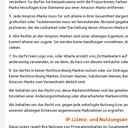
verändern. So dürfen Sie beispielsweise nicht die Proportionen, Farb
Marke hinzufügen bzw. Elemente aus einer Amazon-Marke entfernen.
5. Jede Amazon-Marke muss für sich alleine in ihrer Gesamtheit darge
grafischen oder Textelementen muss ein hinreichender Abstand gegebe
platzieren, der die Lesbarkeit oder Darstellung dieser Amazon-Marke b
6. Alle Rechte an den Amazon-Marken sind unser alleiniges Eigentum, 
kommt alleine uns zugute. Sie werden keine Handlungen vornehmen, 
stehen.
7. Du darfst kein Logo von, oder Inhalte erstellt von,
Drittanbietern au
anderweitig verwenden, es sei denn, du hast von diesem Verkäufer oder
8. Sie dürfen in keiner Rechtsordnung Marken nutzen oder zur Eintragu
keiner Rechtsordnung Marken, Domain-Namen, Subdomain-Namen, Benu
Amazon-Marke zum Verwechseln ähnlich sind.
Wir behalten uns das Recht vor, diese Markenrichtlinien und die gene
Einstellen einer Änderungsmitteilung oder überarbeiteter Markenricht
Wir behalten uns das Recht vor, gegen jede unbefugte Nutzung bzw. jede 
unserem alleinigen Ermessen angemessene Maßnahmen zu ergreifen.
IP-Lizenz- und Nutzungsan
Diese Lizenz regelt Ihre Nutzung von Programminhalten im Zusammen