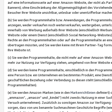
auf eine Informationsseite auf einer Amazon-Website, der nicht als Part
Bannern); ohne Einschränkung der Allgemeingültigkeit des Vorstehende
Besucher Ihrer Website unsichtbar, unlesbar oder unentzifferbar mache
(b) Sie werden Programminhalte bzw. Anwendungen, die Programminhalt
anzeigen, weder verkaufen noch weiterverkaufen, weitergeben, unterli
innerhalb von Werbung außerhalb Ihrer Website (einschließlich Werbun
Website oder einem Dienst (einschließlich Social Networking-Website
Rechte an den Programminhalten oder auf die Programminhalte an eine a
übertragen müssten, und Sie werden keine mit Ihrem Partner-Tag formati
Ihre Website ist.
(c) Sie werden Programminhalte, die nicht mehr auf einer Amazon-Websit
mehr zur Nutzung zur Verfügung stehen, umgehend von Ihrer Website e
(d) Sie werden keine Programminhalte, einschließlich in den Programmin
eine Person bzw. ein Unternehmen ein bestimmtes Produkt, eine Dienstle
geschäftlichen Beziehung oder Verbindung zu diesen steht (einschließli
Programminhalten).
(e) Sie werden Amazon-Marken (wie in den
Markenrichtlinien
definiert) 
„ammazon“, „amaozn“ und „kindel“) nicht zwecks Nutzung in einer Suc
Versuch unternehmen). Zusätzlich zu sonstigen Amazon zur Verfügung 
sorgen, dass von uns benannte Suchmaschinen Geschützte Begriffe (wie 