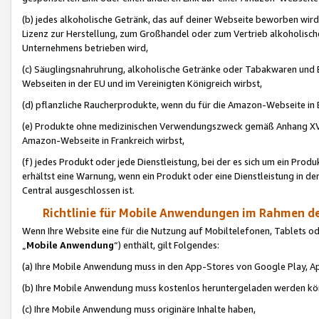
(b) jedes alkoholische Getränk, das auf deiner Webseite beworben wird
Lizenz zur Herstellung, zum Großhandel oder zum Vertrieb alkoholisch
Unternehmens betrieben wird,
(c) Säuglingsnahruhrung, alkoholische Getränke oder Tabakwaren und E
Webseiten in der EU und im Vereinigten Königreich wirbst,
(d) pflanzliche Raucherprodukte, wenn du für die Amazon-Webseite in B
(e) Produkte ohne medizinischen Verwendungszweck gemäß Anhang XVI 
Amazon-Webseite in Frankreich wirbst,
(f) jedes Produkt oder jede Dienstleistung, bei der es sich um ein Prod
erhältst eine Warnung, wenn ein Produkt oder eine Dienstleistung in de
Central ausgeschlossen ist.
Richtlinie für Mobile Anwendungen im Rahmen de
Wenn Ihre Website eine für die Nutzung auf Mobiltelefonen, Tablets 
„
Mobile Anwendung
“) enthält, gilt Folgendes:
(a) Ihre Mobile Anwendung muss in den App-Stores von Google Play, A
(b) Ihre Mobile Anwendung muss kostenlos heruntergeladen werden könn
(c) Ihre Mobile Anwendung muss originäre Inhalte haben,