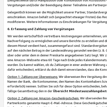
(beispielsweise durch Manipulation oder Kombination von Attributions-
Vergütungen und/oder der Beendigung deiner Teilnahme am Partnerp
Gelegentlich können wir die Möglichkeit unserer Partner, Standardv
einschränken. Amazon behält sich (ungeachtet etwaiger Fristen) das Re
modifizieren. Weitere Informationen zu Einschränkungen für Vergütung
6. Erfassung und Zahlung von Vergütungen
Wir werden wirtschaftlich vertretbare Anstrengungen unternehmen, um 
Nachverfolgung zu ermöglichen und unsere Berichte zu erstellen und di
diesem Monat verdient hast, zusammengefasst sind. Standardvergütung
auf den nächsten Betrag in der Landeswährung gerundet werden (z. B. C
über oder unter dem in deiner Preiskarte angegebenen Satz liegt. Wir
eine Amazon-Webseite etwa 60 Tage nach Ende jedes Kalendermonats, i
wurden. Du kannst wählen, ob du Zahlungen in einer anderen Währung
dafür entscheidest, erklärst du dich damit einverstanden, dass die K
Option 1: Zahlung per Überweisung.
Wir überweisen Ihre Vergütung dir
Namen der Bank, die Kontonummer, den Namen des Kontoinhabers bzw. a
erforderlich) nennen. Sollten Sie sich für diese Option entscheiden, be
fällige Gesamtbetrag den in der
Übersicht Mindestauszahlungsbet
Option 2: Zahlung per Amazon-Geschenkgutschein.
Wir übersenden Ihne
Partnerkonto genannte Haupt-E-Mail-Adresse. Diese Geschenkgutschei