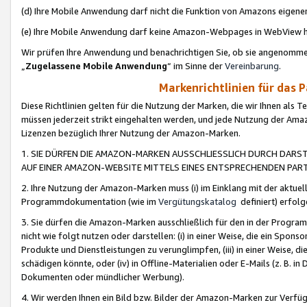
(d) Ihre Mobile Anwendung darf nicht die Funktion von Amazons eige
(e) Ihre Mobile Anwendung darf keine Amazon-Webpages in WebView 
Wir prüfen Ihre Anwendung und benachrichtigen Sie, ob sie angenomm
„
Zugelassene Mobile Anwendung
“ im Sinne der
Vereinbarung
.
Markenrichtlinien für das 
Diese Richtlinien gelten für die Nutzung der Marken, die wir Ihnen als 
müssen jederzeit strikt eingehalten werden, und jede Nutzung der Ama
Lizenzen bezüglich Ihrer Nutzung der Amazon-Marken.
1. SIE DÜRFEN DIE AMAZON-MARKEN AUSSCHLIESSLICH DURCH DARS
AUF EINER AMAZON-WEBSITE MITTELS EINES ENTSPRECHENDEN PART
2. Ihre Nutzung der Amazon-Marken muss (i) im Einklang mit der aktuells
Programmdokumentation (wie im
Vergütungskatalog
definiert) erfolg
3. Sie dürfen die Amazon-Marken ausschließlich für den in der Progr
nicht wie folgt nutzen oder darstellen: (i) in einer Weise, die ein Spo
Produkte und Dienstleistungen zu verunglimpfen, (iii) in einer Weise
schädigen könnte, oder (iv) in Offline-Materialien oder E-Mails (z. B.
Dokumenten oder mündlicher Werbung).
4. Wir werden Ihnen ein Bild bzw. Bilder der Amazon-Marken zur Verfüg