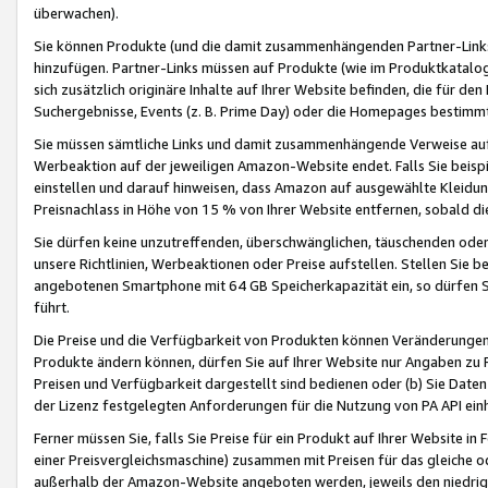
überwachen).
Sie können Produkte (und die damit zusammenhängenden Partner-Links)
hinzufügen. Partner-Links müssen auf Produkte (wie im Produktkatalog de
sich zusätzlich originäre Inhalte auf Ihrer Website befinden, die für 
Suchergebnisse, Events (z. B. Prime Day) oder die Homepages bestimmte
Sie müssen sämtliche Links und damit zusammenhängende Verweise auf z
Werbeaktion auf der jeweiligen Amazon-Website endet. Falls Sie beisp
einstellen und darauf hinweisen, dass Amazon auf ausgewählte Kleidun
Preisnachlass in Höhe von 15 % von Ihrer Website entfernen, sobald di
Sie dürfen keine unzutreffenden, überschwänglichen, täuschenden od
unsere Richtlinien, Werbeaktionen oder Preise aufstellen. Stellen Sie 
angebotenen Smartphone mit 64 GB Speicherkapazität ein, so dürfen S
führt.
Die Preise und die Verfügbarkeit von Produkten können Veränderungen 
Produkte ändern können, dürfen Sie auf Ihrer Website nur Angaben zu P
Preisen und Verfügbarkeit dargestellt sind bedienen oder (b) Sie Daten
der Lizenz festgelegten Anforderungen für die Nutzung von PA API einh
Ferner müssen Sie, falls Sie Preise für ein Produkt auf Ihrer Website in 
einer Preisvergleichsmaschine) zusammen mit Preisen für das gleiche o
außerhalb der Amazon-Website angeboten werden, jeweils den niedrigst