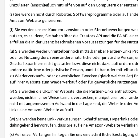
umzuleiten (einschließlich mit Hilfe von auf den Computern der Nutzer i
(s) Sie werden nicht durch Roboter, Softwareprogramme oder auf andere
Amazon-Website generieren.
(t) Sie werden unsere Kundenrezensionen oder Sternebewertungen wed
nutzen, es sei denn, Sie haben über die Creators API und die PA API e
erfüllen die in der Lizenz beschriebenen Voraussetzungen für die Nutzu
(u) Sie werden weder unmittelbar noch mittelbar über Partner-Links P
oder zu Nutzung durch eine andere natürliche oder juristische Person,
Geschäftspartnern nicht gestatten bzw. diese nicht dazu auffordern od
andere natürliche oder juristische Person, unmittelbar oder mittelbar
zu Wiederverkaufs- oder gewerblichen Zwecken (gleich welcher Art) 
auf Ihrer Website zum Wiederverkauf oder für gewerbliche Nutzungen 
(v) Sie werden die URL Ihrer Website, die die Partner-Links enthält b
werden, nicht in einer Weise tarnen, verstecken, manipulieren oder and
nicht mit angemessenem Aufwand in der Lage sind, die Website oder A
Links eine Amazon-Website aufruft.
(w) Sie werden keine Link-Verkürzungen, Schaltflächen, Hyperlinks ode
dahingehend hervorrufen, dass Sie auf eine Amazon-Website verlinken
(x) Auf unser Verlangen hin legen Sie uns eine schriftliche Bestätigung