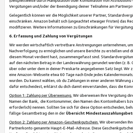
(beispielsweise durch Manipulation oder Kombination von Attributions-
Vergütungen und/oder der Beendigung deiner Teilnahme am Partnerp
Gelegentlich können wir die Möglichkeit unserer Partner, Standardv
einschränken. Amazon behält sich (ungeachtet etwaiger Fristen) das Re
modifizieren. Weitere Informationen zu Einschränkungen für Vergütung
6. Erfassung und Zahlung von Vergütungen
Wir werden wirtschaftlich vertretbare Anstrengungen unternehmen, um 
Nachverfolgung zu ermöglichen und unsere Berichte zu erstellen und di
diesem Monat verdient hast, zusammengefasst sind. Standardvergütung
auf den nächsten Betrag in der Landeswährung gerundet werden (z. B. C
über oder unter dem in deiner Preiskarte angegebenen Satz liegt. Wir
eine Amazon-Webseite etwa 60 Tage nach Ende jedes Kalendermonats, i
wurden. Du kannst wählen, ob du Zahlungen in einer anderen Währung
dafür entscheidest, erklärst du dich damit einverstanden, dass die K
Option 1: Zahlung per Überweisung.
Wir überweisen Ihre Vergütung dir
Namen der Bank, die Kontonummer, den Namen des Kontoinhabers bzw. a
erforderlich) nennen. Sollten Sie sich für diese Option entscheiden, be
fällige Gesamtbetrag den in der
Übersicht Mindestauszahlungsbet
Option 2: Zahlung per Amazon-Geschenkgutschein.
Wir übersenden Ihne
Partnerkonto genannte Haupt-E-Mail-Adresse. Diese Geschenkgutschei