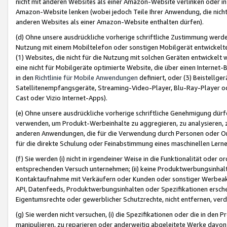
nicht mit anderen Websites als einer Amazon-Website verlinken oder i
Amazon-Website lenken (wobei jedoch Teile Ihrer Anwendung, die nich
anderen Websites als einer Amazon-Website enthalten dürfen).
(d) Ohne unsere ausdrückliche vorherige schriftliche Zustimmung werd
Nutzung mit einem Mobiltelefon oder sonstigen Mobilgerät entwickelt
(1) Websites, die nicht für die Nutzung mit solchen Geräten entwickelt
eine nicht für Mobilgeräte optimierte Website, die über einen Interne
in den
Richtlinie für Mobile Anwendungen
definiert, oder (3) Beistellge
Satellitenempfangsgeräte, Streaming-Video-Player, Blu-Ray-Player ode
Cast oder Vizio Internet-Apps).
(e) Ohne unsere ausdrückliche vorherige schriftliche Genehmigung dürfe
verwenden, um Produkt-Werbeinhalte zu aggregieren, zu analysieren, 
anderen Anwendungen, die für die Verwendung durch Personen oder Or
für die direkte Schulung oder Feinabstimmung eines maschinellen Lern
(f) Sie werden (i) nicht in irgendeiner Weise in die Funktionalität ode
entsprechenden Versuch unternehmen; (ii) keine Produktwerbungsinha
Kontaktaufnahme mit Verkäufern oder Kunden oder sonstiger Werbeaktiv
API, Datenfeeds, Produktwerbungsinhalten oder Spezifikationen erschei
Eigentumsrechte oder gewerblicher Schutzrechte, nicht entfernen, verd
(g) Sie werden nicht versuchen, (i) die Spezifikationen oder die in de
manipulieren, zu reparieren oder anderweitig abgeleitete Werke davon z