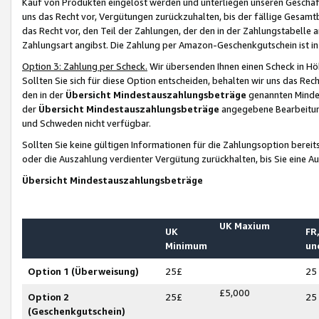
Kauf von Produkten eingelöst werden und unterliegen unseren Geschäf
uns das Recht vor, Vergütungen zurückzuhalten, bis der fällige Gesamt
das Recht vor, den Teil der Zahlungen, der den in der Zahlungstabelle 
Zahlungsart angibst. Die Zahlung per Amazon-Geschenkgutschein ist in
Option 3: Zahlung per Scheck.
Wir übersenden Ihnen einen Scheck in Höh
Sollten Sie sich für diese Option entscheiden, behalten wir uns das Rec
den in der
Übersicht Mindestauszahlungsbeträge
genannten Mindest
der
Übersicht Mindestauszahlungsbeträge
angegebene Bearbeitung
und Schweden nicht verfügbar.
Sollten Sie keine gültigen Informationen für die Zahlungsoption bereit
oder die Auszahlung verdienter Vergütung zurückhalten, bis Sie eine A
Übersicht Mindestauszahlungsbeträge
UK Maxium
UK
FR,
Minimum
un
Option 1 (Überweisung)
25£
25
£5,000
Option 2
25£
25
(Geschenkgutschein)