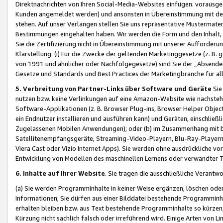
Direktnachrichten von Ihren Social-Media-Websites einfügen. vorausg
Kunden angemeldet werden) und ansonsten in Übereinstimmung mit der
stehen. Auf unser Verlangen stellen Sie uns repräsentative Mustermater
Bestimmungen eingehalten haben. Wir werden die Form und den Inhalt, di
Sie die Zertifizierung nicht in Übereinstimmung mit unserer Aufforderu
Klarstellung: (i) Für die Zwecke der geltenden Marketinggesetze (z. 
von 1991 und ähnlicher oder Nachfolgegesetze) sind Sie der „Absender“ j
Gesetze und Standards und Best Practices der Marketingbranche für 
5. Verbreitung von Partner-Links über Software und Geräte
Sie
nutzen bzw. keine Verlinkungen auf eine Amazon-Website wie nachsteh
Software-Applikationen (z. B. Browser Plug-ins, Browser Helper Objec
ein Endnutzer installieren und ausführen kann) und Geräten, einschlie
Zugelassenen Mobilen Anwendungen); oder (b) im Zusammenhang mit bzw.
Satellitenempfangsgeräte, Streaming-Video-Playern, Blu-Ray-Playern 
Viera Cast oder Vizio Internet Apps). Sie werden ohne ausdrückliche v
Entwicklung von Modellen des maschinellen Lernens oder verwandter 
6. Inhalte auf Ihrer Website
. Sie tragen die ausschließliche Verantwo
(a) Sie werden Programminhalte in keiner Weise ergänzen, löschen oder
Informationen; Sie dürfen aus einer Bilddatei bestehende Programminhal
erhalten bleiben bzw. aus Text bestehende Programminhalte so kürzen, 
Kürzung nicht sachlich falsch oder irreführend wird. Einige Arten von L