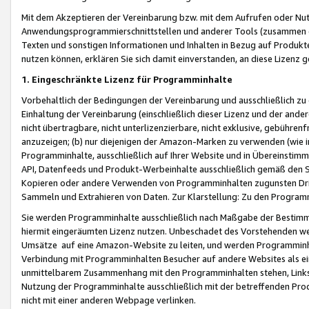
Mit dem Akzeptieren der Vereinbarung bzw. mit dem Aufrufen oder Nutz
Anwendungsprogrammierschnittstellen und anderer Tools (zusammen die
Texten und sonstigen Informationen und Inhalten in Bezug auf Produkte
nutzen können, erklären Sie sich damit einverstanden, an diese Lizenz 
1. Eingeschränkte Lizenz für Programminhalte
Vorbehaltlich der Bedingungen der Vereinbarung und ausschließlich z
Einhaltung der Vereinbarung (einschließlich dieser Lizenz und der ande
nicht übertragbare, nicht unterlizenzierbare, nicht exklusive, gebühren
anzuzeigen; (b) nur diejenigen der Amazon-Marken zu verwenden (wie in 
Programminhalte, ausschließlich auf Ihrer Website und in Übereinstimmu
API, Datenfeeds und Produkt-Werbeinhalte ausschließlich gemäß den Spe
Kopieren oder andere Verwenden von Programminhalten zugunsten Dri
Sammeln und Extrahieren von Daten. Zur Klarstellung: Zu den Program
Sie werden Programminhalte ausschließlich nach Maßgabe der Besti
hiermit eingeräumten Lizenz nutzen. Unbeschadet des Vorstehenden we
Umsätze auf eine Amazon-Website zu leiten, und werden Programminhal
Verbindung mit Programminhalten Besucher auf andere Websites als ein
unmittelbarem Zusammenhang mit den Programminhalten stehen, Links z
Nutzung der Programminhalte ausschließlich mit der betreffenden Pr
nicht mit einer anderen Webpage verlinken.