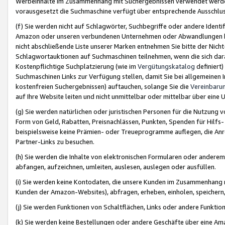
Werbeinhalte im Zusammenhang mit Suchergebnissen verwendet werden,
vorausgesetzt die Suchmaschine verfügt über entsprechende Ausschlu
(f) Sie werden nicht auf Schlagwörter, Suchbegriffe oder andere Ident
Amazon oder unseren verbundenen Unternehmen oder Abwandlungen bzw
nicht abschließende Liste unserer Marken entnehmen Sie bitte der Nich
Schlagwortauktionen auf Suchmaschinen teilnehmen, wenn die sich da
Kostenpflichtige Suchplatzierung (wie im
Vergütungskatalog
definiert
Suchmaschinen Links zur Verfügung stellen, damit Sie bei allgemeinen I
kostenfreien Suchergebnissen) auftauchen, solange Sie die
Vereinbaru
auf Ihre Website leiten und nicht unmittelbar oder mittelbar über eine
(g) Sie werden natürlichen oder juristischen Personen für die Nutzung 
Form von Geld, Rabatten, Preisnachlässen, Punkten, Spenden für Hilfs
beispielsweise keine Prämien- oder Treueprogramme auflegen, die Anrei
Partner-Links zu besuchen.
(h) Sie werden die Inhalte von elektronischen Formularen oder anderem M
abfangen, aufzeichnen, umleiten, auslesen, auslegen oder ausfüllen.
(i) Sie werden keine Kontodaten, die unsere Kunden im Zusammenhang 
Kunden der Amazon-Websites), abfragen, erheben, einholen, speichern,
(j) Sie werden Funktionen von Schaltflächen, Links oder andere Funkti
(k) Sie werden keine Bestellungen oder andere Geschäfte über eine Ama