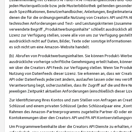
jeden Musterquellcode bzw. jede Musterbibliothek geltenden gesonder
auch Spezifikationen, Benutzerhandbücher, Anleitungen, Begleitmaterial
denen die für die ordnungsgemäße Nutzung von Creators API und PA A
technischen Anforderungen und Test- und Leistungskriterien (zusammen
verwendete Begriff „Produktwerbungsinhalte“ schließt ausdrücklich al
Lizenz zur Verfügung stellen, sowie alle von uns zur Verfügung gestel
ausdrücklich nicht auf Daten, Bilder, Texte oder sonstige Informatione
es sich nicht um eine Amazon-Website handelt.
(b) Abrufen von Produktwerbungsinhalten. Sie können Produkt-Werbein
ausdrückliche vorherige schriftliche Genehmigung erteilt haben, könn
wir über die Creators API Feeds zur Verfügung stellen. Wenn Sie Produk
Nutzung von Datenfeeds dieser Lizenz. Sie erkennen an, dass wir Creat
API oder Datenfeeds jederzeit ändern, auslaufen lassen oder neu veröffe
Verantwortung liegt, sicherzustellen, dass Ihr Zugriff auf die und Ihr
jeweiligen Zeitpunkt aktuellen Anforderungen (einschließlich dieser Liz
Zur Identifizierung Ihres Kontos und zum Stellen von Anfragen an Crea
Schlüssel und einem privaten Schlüssel (jedes Schlüsselpaar eine „Kon
Rahmen des Amazon-Partnerprogramms zugeteilte Partner-ID oder ein
Kontokennungen über den Creators API und PA API Kontoerstellungspro
Um Programmwerbeinhalte über die Creators API Dienste zu erhalten, m