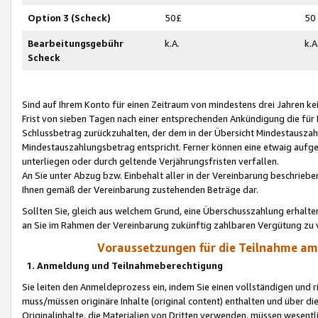
Option 3 (Scheck)
50£
50
Bearbeitungsgebühr
k.A.
k.A
Scheck
Sind auf Ihrem Konto für einen Zeitraum von mindestens drei Jahren kein
Frist von sieben Tagen nach einer entsprechenden Ankündigung die für
Schlussbetrag zurückzuhalten, der dem in der Übersicht Mindestausz
Mindestauszahlungsbetrag entspricht. Ferner können eine etwaig aufg
unterliegen oder durch geltende Verjährungsfristen verfallen.
An Sie unter Abzug bzw. Einbehalt aller in der Vereinbarung beschrieb
Ihnen gemäß der Vereinbarung zustehenden Beträge dar.
Sollten Sie, gleich aus welchem Grund, eine Überschusszahlung erhalte
an Sie im Rahmen der Vereinbarung zukünftig zahlbaren Vergütung zu 
Voraussetzungen für die Teilnahme a
1. Anmeldung und Teilnahmeberechtigung
Sie leiten den Anmeldeprozess ein, indem Sie einen vollständigen und 
muss/müssen originäre Inhalte (original content) enthalten und über d
Originalinhalte, die Materialien von Dritten verwenden, müssen wese