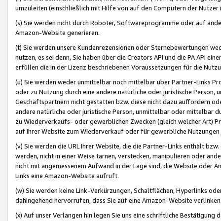
umzuleiten (einschließlich mit Hilfe von auf den Computern der Nutzer i
(s) Sie werden nicht durch Roboter, Softwareprogramme oder auf andere
Amazon-Website generieren.
(t) Sie werden unsere Kundenrezensionen oder Sternebewertungen wed
nutzen, es sei denn, Sie haben über die Creators API und die PA API e
erfüllen die in der Lizenz beschriebenen Voraussetzungen für die Nutzu
(u) Sie werden weder unmittelbar noch mittelbar über Partner-Links P
oder zu Nutzung durch eine andere natürliche oder juristische Person,
Geschäftspartnern nicht gestatten bzw. diese nicht dazu auffordern od
andere natürliche oder juristische Person, unmittelbar oder mittelbar
zu Wiederverkaufs- oder gewerblichen Zwecken (gleich welcher Art) 
auf Ihrer Website zum Wiederverkauf oder für gewerbliche Nutzungen 
(v) Sie werden die URL Ihrer Website, die die Partner-Links enthält b
werden, nicht in einer Weise tarnen, verstecken, manipulieren oder and
nicht mit angemessenem Aufwand in der Lage sind, die Website oder A
Links eine Amazon-Website aufruft.
(w) Sie werden keine Link-Verkürzungen, Schaltflächen, Hyperlinks ode
dahingehend hervorrufen, dass Sie auf eine Amazon-Website verlinken
(x) Auf unser Verlangen hin legen Sie uns eine schriftliche Bestätigung