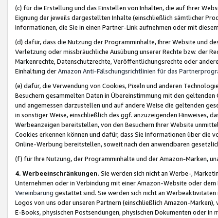
(c) für die Erstellung und das Einstellen von Inhalten, die auf Ihrer We
Eignung der jeweils dargestellten Inhalte (einschließlich sämtlicher 
Informationen, die Sie in einen Partner-Link aufnehmen oder mit diese
(d) dafür, dass die Nutzung der Programminhalte, Ihrer Website und des 
Verletzung oder missbräuchliche Ausübung unserer Rechte bzw. der Recht
Markenrechte, Datenschutzrechte, Veröffentlichungsrechte oder anderer
Einhaltung der
Amazon Anti-Fälschungsrichtlinien für das Partnerpro
(e) dafür, die Verwendung von Cookies, Pixeln und anderen Technologien
Besuchern gesammelten Daten in Übereinstimmung mit den geltenden Ge
und angemessen darzustellen und auf andere Weise die geltenden geset
in sonstiger Weise, einschließlich des ggf. anzuzeigenden Hinweises, d
Werbeanzeigen bereitstellen, von den Besuchern Ihrer Website unmitte
Cookies erkennen können und dafür, dass Sie Informationen über die v
Online-Werbung bereitstellen, soweit nach den anwendbaren gesetzlic
(f) für Ihre Nutzung, der Programminhalte und der Amazon-Marken, u
4. Werbeeinschränkungen.
Sie werden sich nicht an Werbe-, Market
Unternehmen oder in Verbindung mit einer Amazon-Website oder dem Pa
Vereinbarung
gestattet sind. Sie werden sich nicht an Werbeaktivitäten
Logos von uns oder unseren Partnern (einschließlich Amazon-Marken), 
E-Books, physischen Postsendungen, physischen Dokumenten oder in 