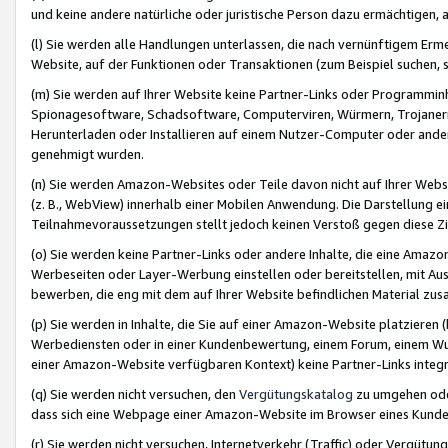
und keine andere natürliche oder juristische Person dazu ermächtigen, a
(l) Sie werden alle Handlungen unterlassen, die nach vernünftigem Erme
Website, auf der Funktionen oder Transaktionen (zum Beispiel suchen, s
(m) Sie werden auf Ihrer Website keine Partner-Links oder Programmin
Spionagesoftware, Schadsoftware, Computerviren, Würmern, Trojaner
Herunterladen oder Installieren auf einem Nutzer-Computer oder ande
genehmigt wurden.
(n) Sie werden Amazon-Websites oder Teile davon nicht auf Ihrer Websi
(z. B., WebView) innerhalb einer Mobilen Anwendung. Die Darstellung ein
Teilnahmevoraussetzungen stellt jedoch keinen Verstoß gegen diese Zif
(o) Sie werden keine Partner-Links oder andere Inhalte, die eine Am
Werbeseiten oder Layer-Werbung einstellen oder bereitstellen, mit Au
bewerben, die eng mit dem auf Ihrer Website befindlichen Material z
(p) Sie werden in Inhalte, die Sie auf einer Amazon-Website platzier
Werbediensten oder in einer Kundenbewertung, einem Forum, einem Wun
einer Amazon-Website verfügbaren Kontext) keine Partner-Links integr
(q) Sie werden nicht versuchen, den
Vergütungskatalog
zu umgehen oder
dass sich eine Webpage einer Amazon-Website im Browser eines Kunden 
(r) Sie werden nicht versuchen, Internetverkehr (Traffic) oder Vergü