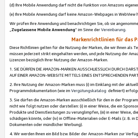
(d) Ihre Mobile Anwendung darf nicht die Funktion von Amazons eige
(e) Ihre Mobile Anwendung darf keine Amazon-Webpages in WebView 
Wir prüfen Ihre Anwendung und benachrichtigen Sie, ob sie angenomm
„
Zugelassene Mobile Anwendung
“ im Sinne der
Vereinbarung
.
Markenrichtlinien für das 
Diese Richtlinien gelten für die Nutzung der Marken, die wir Ihnen als 
müssen jederzeit strikt eingehalten werden, und jede Nutzung der Ama
Lizenzen bezüglich Ihrer Nutzung der Amazon-Marken.
1. SIE DÜRFEN DIE AMAZON-MARKEN AUSSCHLIESSLICH DURCH DARS
AUF EINER AMAZON-WEBSITE MITTELS EINES ENTSPRECHENDEN PART
2. Ihre Nutzung der Amazon-Marken muss (i) im Einklang mit der aktuells
Programmdokumentation (wie im
Vergütungskatalog
definiert) erfolg
3. Sie dürfen die Amazon-Marken ausschließlich für den in der Progr
nicht wie folgt nutzen oder darstellen: (i) in einer Weise, die ein Spo
Produkte und Dienstleistungen zu verunglimpfen, (iii) in einer Weise
schädigen könnte, oder (iv) in Offline-Materialien oder E-Mails (z. B.
Dokumenten oder mündlicher Werbung).
4. Wir werden Ihnen ein Bild bzw. Bilder der Amazon-Marken zur Verfüg