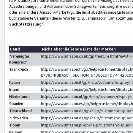
(c) Produktkäufe durch einen Kunden, der durch eine Anzeige auf eine 
Ausschreibungen und Auktionen über Schlagwörter, Suchbegriffe oder 
oder eine andere Amazon-Marke (vgl. die nicht abschließende Liste un
buchstabierte Varianten dieser Wörter (z. B. „ammazon“, „amaozn“ und „
Suchplatzierung
”);
Land
Nicht abschließende Liste der Marken
Vereinigtes
https://www.amazon.co.uk/gp/feature.html?ie=U
Königreich
Frankreich
https://www.amazon.fr/gp/help/customer/displa
E78834F9BA58__SECTION_64DE0ED1D744420E9
Italien
https://www.amazon.it/gp/help/customer/display
Irland
https://www.amazon.ie/gp/help/customer/displa
Niederlande
https://www.amazon.nl/gp/help/customer/display
Spanien
https://www.amazon.es/gp/help/customer/display
Deutschland
https://www.amazon.de/gp/help/customer/displa
Schweden
https://www.amazon.de/gp/help/customer/displa
Polen
https://www.amazon.pl/gp/help/customer/display
Belgien
https://www.amazon.com.be/gp/help/customer/d