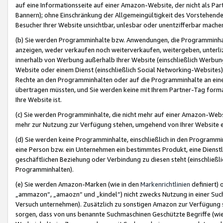
auf eine Informationsseite auf einer Amazon-Website, der nicht als Part
Bannern); ohne Einschränkung der Allgemeingültigkeit des Vorstehende
Besucher Ihrer Website unsichtbar, unlesbar oder unentzifferbar mache
(b) Sie werden Programminhalte bzw. Anwendungen, die Programminhalt
anzeigen, weder verkaufen noch weiterverkaufen, weitergeben, unterli
innerhalb von Werbung außerhalb Ihrer Website (einschließlich Werbun
Website oder einem Dienst (einschließlich Social Networking-Website
Rechte an den Programminhalten oder auf die Programminhalte an eine a
übertragen müssten, und Sie werden keine mit Ihrem Partner-Tag formati
Ihre Website ist.
(c) Sie werden Programminhalte, die nicht mehr auf einer Amazon-Websit
mehr zur Nutzung zur Verfügung stehen, umgehend von Ihrer Website e
(d) Sie werden keine Programminhalte, einschließlich in den Programmin
eine Person bzw. ein Unternehmen ein bestimmtes Produkt, eine Dienstle
geschäftlichen Beziehung oder Verbindung zu diesen steht (einschließli
Programminhalten).
(e) Sie werden Amazon-Marken (wie in den
Markenrichtlinien
definiert) 
„ammazon“, „amaozn“ und „kindel“) nicht zwecks Nutzung in einer Suc
Versuch unternehmen). Zusätzlich zu sonstigen Amazon zur Verfügung 
sorgen, dass von uns benannte Suchmaschinen Geschützte Begriffe (wie 