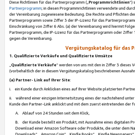
Diese Richtlinien für das Partnerprogramm („
Programmrichtlinien
“)
Partnerprogramm
; in diesen Programmrichtlinien verwendete und durch
der Vereinbarung zugewiesene Bedeutung. Die Rechte und Pflichten de
Partnerprogramm sowie Ziffer 3 der IP-Lizenz für das Partnerprogram
Einschränkung von Ziffer 6 Abs. (a) der Vereinbarung wird hiermit Fol
Partnerprogramm, die IP-Lizenz für das Partnerprogramm oder Ziffer 1
gegen die Vereinbarung.
Vergütungskatalog für das 
1. Qualifizierte Verkäufe und Qualifizierte Umsätze
„
Qualifizierte Verkäufe
“ werden von uns mit den in Ziffer 3 diese
(vorbehaltlich der in diesem Vergütungskatalog beschriebenen Ausnah
(a) Partner- Link auf Ihrer Site
:
i. ein Kunde durch Anklicken eines auf Ihrer Website platzierten Part
ii. während einer einzigen Internetsitzung eines der nachstehend unter (i)
Kunde den Partner-Link anklickt und mit dem zuerst eintretenden der f
A. Ablauf von 24 Stunden seit dem Klick,
B. der Kunde bestellt ein Produkt, mit Ausnahme eines digitalen P
Download einer Amazon Software oder Produkte, die unter dem N
Downloads“, „Amazon Coin“, „Kindle Books“, „Kindle Newspapers“, „