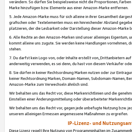
verändern. So dürfen Sie beispielsweise nicht die Proportionen, Farb
Marke hinzufügen bzw. Elemente aus einer Amazon-Marke entfernen.
5. Jede Amazon-Marke muss für sich alleine in ihrer Gesamtheit darge
grafischen oder Textelementen muss ein hinreichender Abstand gegebe
platzieren, der die Lesbarkeit oder Darstellung dieser Amazon-Marke b
6. Alle Rechte an den Amazon-Marken sind unser alleiniges Eigentum, 
kommt alleine uns zugute. Sie werden keine Handlungen vornehmen, 
stehen.
7. Du darfst kein Logo von, oder Inhalte erstellt von,
Drittanbietern au
anderweitig verwenden, es sei denn, du hast von diesem Verkäufer oder
8. Sie dürfen in keiner Rechtsordnung Marken nutzen oder zur Eintragu
keiner Rechtsordnung Marken, Domain-Namen, Subdomain-Namen, Benu
Amazon-Marke zum Verwechseln ähnlich sind.
Wir behalten uns das Recht vor, diese Markenrichtlinien und die gene
Einstellen einer Änderungsmitteilung oder überarbeiteter Markenricht
Wir behalten uns das Recht vor, gegen jede unbefugte Nutzung bzw. jede 
unserem alleinigen Ermessen angemessene Maßnahmen zu ergreifen.
IP-Lizenz- und Nutzungsan
Diese Lizenz regelt Ihre Nutzung von Programminhalten im Zusammen