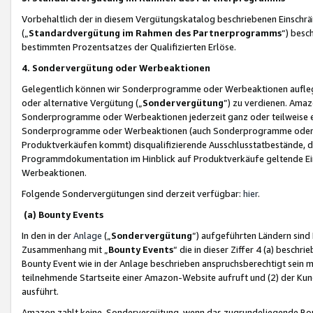
Vorbehaltlich der in diesem Vergütungskatalog beschriebenen Einschr
(„
Standardvergütung im Rahmen des Partnerprogramms
“) besc
bestimmten Prozentsatzes der Qualifizierten Erlöse.
4. Sondervergütung oder Werbeaktionen
Gelegentlich können wir Sonderprogramme oder Werbeaktionen auflegen,
oder alternative Vergütung („
Sondervergütung
”) zu verdienen. Amazo
Sonderprogramme oder Werbeaktionen jederzeit ganz oder teilweise einz
Sonderprogramme oder Werbeaktionen (auch Sonderprogramme oder We
Produktverkäufen kommt) disqualifizierende Ausschlusstatbestände, di
Programmdokumentation im Hinblick auf Produktverkäufe geltende E
Werbeaktionen.
Folgende Sondervergütungen sind derzeit verfügbar:
hier
.
(a) Bounty Events
In den in der
Anlage
(„
Sondervergütung
“) aufgeführten Ländern sind
Zusammenhang mit „
Bounty Events
“ die in dieser Ziffer 4 (a) besch
Bounty Event wie in der Anlage beschrieben anspruchsberechtigt sein mu
teilnehmende Startseite einer Amazon-Website aufruft und (2) der Kun
ausführt.
Amazon zahlt keine Sondervergütung, wenn das zugrundeliegende Boun