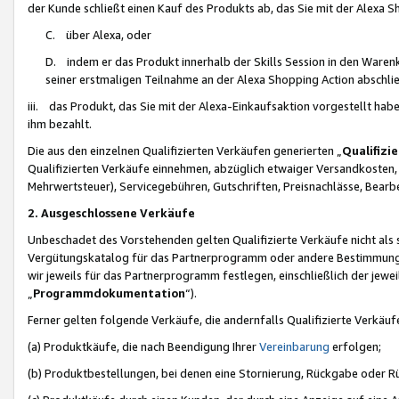
der Kunde schließt einen Kauf des Produkts ab, das Sie mit der Alexa 
C. über Alexa, oder
D. indem er das Produkt innerhalb der Skills Session in den Waren
seiner erstmaligen Teilnahme an der Alexa Shopping Action abschlie
iii. das Produkt, das Sie mit der Alexa-Einkaufsaktion vorgestellt ha
ihm bezahlt.
Die aus den einzelnen Qualifizierten Verkäufen generierten „
Qualifizi
Qualifizierten Verkäufe einnehmen, abzüglich etwaiger Versandkosten
Mehrwertsteuer), Servicegebühren, Gutschriften, Preisnachlässe, Bear
2. Ausgeschlossene Verkäufe
Unbeschadet des Vorstehenden gelten Qualifizierte Verkäufe nicht als
Vergütungskatalog für das Partnerprogramm oder andere Bestimmungen,
wir jeweils für das Partnerprogramm festlegen, einschließlich der jewe
„
Programmdokumentation
“).
Ferner gelten folgende Verkäufe, die andernfalls Qualifizierte Verkä
(a) Produktkäufe, die nach Beendigung Ihrer
Vereinbarung
erfolgen;
(b) Produktbestellungen, bei denen eine Stornierung, Rückgabe oder R