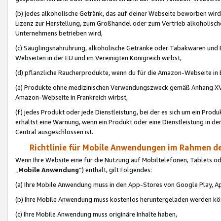
(b) jedes alkoholische Getränk, das auf deiner Webseite beworben wird
Lizenz zur Herstellung, zum Großhandel oder zum Vertrieb alkoholisch
Unternehmens betrieben wird,
(c) Säuglingsnahruhrung, alkoholische Getränke oder Tabakwaren und E
Webseiten in der EU und im Vereinigten Königreich wirbst,
(d) pflanzliche Raucherprodukte, wenn du für die Amazon-Webseite in B
(e) Produkte ohne medizinischen Verwendungszweck gemäß Anhang XVI 
Amazon-Webseite in Frankreich wirbst,
(f) jedes Produkt oder jede Dienstleistung, bei der es sich um ein Prod
erhältst eine Warnung, wenn ein Produkt oder eine Dienstleistung in de
Central ausgeschlossen ist.
Richtlinie für Mobile Anwendungen im Rahmen de
Wenn Ihre Website eine für die Nutzung auf Mobiltelefonen, Tablets 
„
Mobile Anwendung
“) enthält, gilt Folgendes:
(a) Ihre Mobile Anwendung muss in den App-Stores von Google Play, A
(b) Ihre Mobile Anwendung muss kostenlos heruntergeladen werden könn
(c) Ihre Mobile Anwendung muss originäre Inhalte haben,