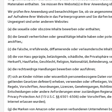
Materialien enthalten. Sie müssen Ihre Website(s) in Ihrer Anwendung ide
Wir prüfen Ihre Anwendung und benachrichtigen Sie, ob sie angenommen
auf Aufnahme Ihrer Website in das Partnerprogramm und Sie dürfen kei
Ungeeignet sind unter anderem Websites:
(a) die sexuelle oder obszöne Inhalte bewerben oder enthalten;
(b) die Gewalt verherrlichen oder gewalttätige Inhalte haben oder pot
anstiften,;
(c) die falsche, irreführende, diffamierende oder verleumderische Inha
(d) die von Hass geprägte, belästigende, schädliche, die Privatsphäre v
Herkunft, Hautfarbe, Geschlecht, Religion, Nationalität, Behinderung, 
(e) die rechtswidrige Handlungen bewerben oder ausführen;
(f) sich an Kinder richten oder wissentlich personenbezogene Daten vo
geltenden Gesetzen definiert) erheben, verwenden oder offenlegen, Vo
Regeln, Vorschriften, Anordnungen, Lizenzen, Genehmigungen, Richtlini
Entscheidungen oder andere Anforderungen einer zuständigen Regierung
Privacy Protection Act (15 U.S.C. §§ 6501-6506) oder Vorschriften, di
Internet erlassen wurden);
(g) die Marken von Amazon oder unseren verbundenen Unternehmen b