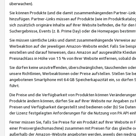
überwachen).
Sie können Produkte (und die damit zusammenhängenden Partner-Links)
hinzufügen. Partner-Links müssen auf Produkte (wie im Produktkatalog de
sich zusätzlich originäre Inhalte auf Ihrer Website befinden, die für 
Suchergebnisse, Events (z. B. Prime Day) oder die Homepages bestimmte
Sie müssen sämtliche Links und damit zusammenhängende Verweise auf z
Werbeaktion auf der jeweiligen Amazon-Website endet. Falls Sie beisp
einstellen und darauf hinweisen, dass Amazon auf ausgewählte Kleidun
Preisnachlass in Höhe von 15 % von Ihrer Website entfernen, sobald di
Sie dürfen keine unzutreffenden, überschwänglichen, täuschenden od
unsere Richtlinien, Werbeaktionen oder Preise aufstellen. Stellen Sie 
angebotenen Smartphone mit 64 GB Speicherkapazität ein, so dürfen S
führt.
Die Preise und die Verfügbarkeit von Produkten können Veränderungen 
Produkte ändern können, dürfen Sie auf Ihrer Website nur Angaben zu P
Preisen und Verfügbarkeit dargestellt sind bedienen oder (b) Sie Daten
der Lizenz festgelegten Anforderungen für die Nutzung von PA API einh
Ferner müssen Sie, falls Sie Preise für ein Produkt auf Ihrer Website in 
einer Preisvergleichsmaschine) zusammen mit Preisen für das gleiche o
außerhalb der Amazon-Website angeboten werden, jeweils den niedrigst