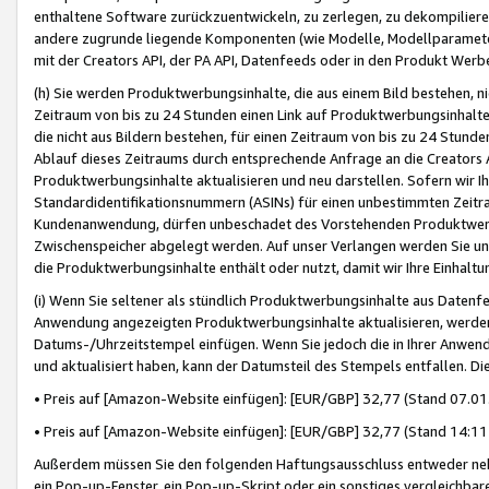
enthaltene Software zurückzuentwickeln, zu zerlegen, zu dekompilier
andere zugrunde liegende Komponenten (wie Modelle, Modellparameter
mit der Creators API, der PA API, Datenfeeds oder in den Produkt Werb
(h) Sie werden Produktwerbungsinhalte, die aus einem Bild bestehen, ni
Zeitraum von bis zu 24 Stunden einen Link auf Produktwerbungsinhalte
die nicht aus Bildern bestehen, für einen Zeitraum von bis zu 24 Stund
Ablauf dieses Zeitraums durch entsprechende Anfrage an die Creators 
Produktwerbungsinhalte aktualisieren und neu darstellen. Sofern wir Ih
Standardidentifikationsnummern (ASINs) für einen unbestimmten Zeitra
Kundenanwendung, dürfen unbeschadet des Vorstehenden Produktwerbu
Zwischenspeicher abgelegt werden. Auf unser Verlangen werden Sie un
die Produktwerbungsinhalte enthält oder nutzt, damit wir Ihre Einhalt
(i) Wenn Sie seltener als stündlich Produktwerbungsinhalte aus Datenfe
Anwendung angezeigten Produktwerbungsinhalte aktualisieren, werden 
Datums-/Uhrzeitstempel einfügen. Wenn Sie jedoch die in Ihrer Anwe
und aktualisiert haben, kann der Datumsteil des Stempels entfallen. Dies
• Preis auf [Amazon-Website einfügen]: [EUR/GBP] 32,77 (Stand 07.01.
• Preis auf [Amazon-Website einfügen]: [EUR/GBP] 32,77 (Stand 14:11 
Außerdem müssen Sie den folgenden Haftungsausschluss entweder neb
ein Pop-up-Fenster, ein Pop-up-Skript oder ein sonstiges vergleichba