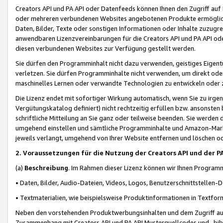
Creators API und PA API oder Datenfeeds können Ihnen den Zugriff auf D
oder mehreren verbundenen Websites angebotenen Produkte ermögliche
Daten, Bilder, Texte oder sonstigen Informationen oder Inhalte zuzugre
anwendbaren Lizenzvereinbarungen für die Creators API und PA API od
diesen verbundenen Websites zur Verfügung gestellt werden.
Sie dürfen den Programminhalt nicht dazu verwenden, geistiges Eigent
verletzen. Sie dürfen Programminhalte nicht verwenden, um direkt ode
maschinelles Lernen oder verwandte Technologien zu entwickeln oder zu
Die Lizenz endet mit sofortiger Wirkung automatisch, wenn Sie zu irg
Vergütungskatalog definiert) nicht rechtzeitig erfüllen bzw. ansonsten
schriftliche Mitteilung an Sie ganz oder teilweise beenden. Sie werden
umgehend einstellen und sämtliche Programminhalte und Amazon-Marke
jeweils verlangt, umgehend von Ihrer Website entfernen und löschen od
2. Voraussetzungen für die Nutzung der Creators API und der P
(a)
Beschreibung
. Im Rahmen dieser Lizenz können wir Ihnen Programmi
• Daten, Bilder, Audio-Dateien, Videos, Logos, Benutzerschnittstellen-
• Textmaterialien, wie beispielsweise Produktinformationen in Textfor
Neben den vorstehenden Produktwerbungsinhalten und dem Zugriff auf 
Zusammenhang mit Creators API und PA API Musterquellcodes und -bibli