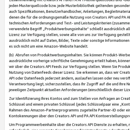
jeden Musterquellcode bzw. jede Musterbibliothek geltenden gesonder
auch Spezifikationen, Benutzerhandbücher, Anleitungen, Begleitmaterial
denen die für die ordnungsgemäße Nutzung von Creators API und PA A
technischen Anforderungen und Test- und Leistungskriterien (zusammen
verwendete Begriff „Produktwerbungsinhalte“ schließt ausdrücklich al
Lizenz zur Verfügung stellen, sowie alle von uns zur Verfügung gestel
ausdrücklich nicht auf Daten, Bilder, Texte oder sonstige Informatione
es sich nicht um eine Amazon-Website handelt.
(b) Abrufen von Produktwerbungsinhalten. Sie können Produkt-Werbein
ausdrückliche vorherige schriftliche Genehmigung erteilt haben, könn
wir über die Creators API Feeds zur Verfügung stellen. Wenn Sie Produk
Nutzung von Datenfeeds dieser Lizenz. Sie erkennen an, dass wir Creat
API oder Datenfeeds jederzeit ändern, auslaufen lassen oder neu veröffe
Verantwortung liegt, sicherzustellen, dass Ihr Zugriff auf die und Ihr
jeweiligen Zeitpunkt aktuellen Anforderungen (einschließlich dieser Liz
Zur Identifizierung Ihres Kontos und zum Stellen von Anfragen an Crea
Schlüssel und einem privaten Schlüssel (jedes Schlüsselpaar eine „Kon
Rahmen des Amazon-Partnerprogramms zugeteilte Partner-ID oder ein
Kontokennungen über den Creators API und PA API Kontoerstellungspro
Um Programmwerbeinhalte über die Creators API Dienste zu erhalten, m