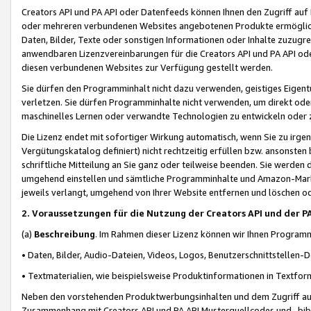
Creators API und PA API oder Datenfeeds können Ihnen den Zugriff auf D
oder mehreren verbundenen Websites angebotenen Produkte ermögliche
Daten, Bilder, Texte oder sonstigen Informationen oder Inhalte zuzugre
anwendbaren Lizenzvereinbarungen für die Creators API und PA API od
diesen verbundenen Websites zur Verfügung gestellt werden.
Sie dürfen den Programminhalt nicht dazu verwenden, geistiges Eigent
verletzen. Sie dürfen Programminhalte nicht verwenden, um direkt ode
maschinelles Lernen oder verwandte Technologien zu entwickeln oder zu
Die Lizenz endet mit sofortiger Wirkung automatisch, wenn Sie zu irg
Vergütungskatalog definiert) nicht rechtzeitig erfüllen bzw. ansonsten
schriftliche Mitteilung an Sie ganz oder teilweise beenden. Sie werden
umgehend einstellen und sämtliche Programminhalte und Amazon-Marke
jeweils verlangt, umgehend von Ihrer Website entfernen und löschen od
2. Voraussetzungen für die Nutzung der Creators API und der P
(a)
Beschreibung
. Im Rahmen dieser Lizenz können wir Ihnen Programmi
• Daten, Bilder, Audio-Dateien, Videos, Logos, Benutzerschnittstellen-
• Textmaterialien, wie beispielsweise Produktinformationen in Textfor
Neben den vorstehenden Produktwerbungsinhalten und dem Zugriff auf 
Zusammenhang mit Creators API und PA API Musterquellcodes und -bibli