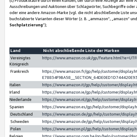
(c) Produktkäufe durch einen Kunden, der durch eine Anzeige auf eine 
Ausschreibungen und Auktionen über Schlagwörter, Suchbegriffe oder 
oder eine andere Amazon-Marke (vgl. die nicht abschließende Liste un
buchstabierte Varianten dieser Wörter (z. B. „ammazon“, „amaozn“ und „
Suchplatzierung
”);
Land
Nicht abschließende Liste der Marken
Vereinigtes
https://www.amazon.co.uk/gp/feature.html?ie=U
Königreich
Frankreich
https://www.amazon.fr/gp/help/customer/displa
E78834F9BA58__SECTION_64DE0ED1D744420E9
Italien
https://www.amazon.it/gp/help/customer/display
Irland
https://www.amazon.ie/gp/help/customer/displa
Niederlande
https://www.amazon.nl/gp/help/customer/display
Spanien
https://www.amazon.es/gp/help/customer/display
Deutschland
https://www.amazon.de/gp/help/customer/displa
Schweden
https://www.amazon.de/gp/help/customer/displa
Polen
https://www.amazon.pl/gp/help/customer/display
Belgien
https://www.amazon.com.be/gp/help/customer/d