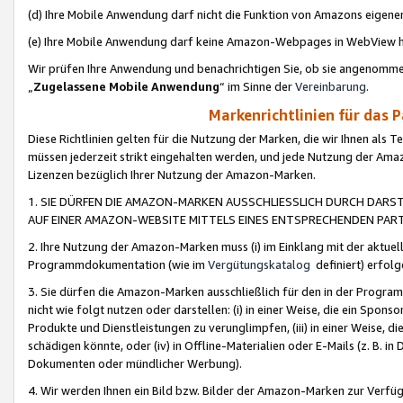
(d) Ihre Mobile Anwendung darf nicht die Funktion von Amazons eige
(e) Ihre Mobile Anwendung darf keine Amazon-Webpages in WebView 
Wir prüfen Ihre Anwendung und benachrichtigen Sie, ob sie angenomm
„
Zugelassene Mobile Anwendung
“ im Sinne der
Vereinbarung
.
Markenrichtlinien für das 
Diese Richtlinien gelten für die Nutzung der Marken, die wir Ihnen als 
müssen jederzeit strikt eingehalten werden, und jede Nutzung der Ama
Lizenzen bezüglich Ihrer Nutzung der Amazon-Marken.
1. SIE DÜRFEN DIE AMAZON-MARKEN AUSSCHLIESSLICH DURCH DARS
AUF EINER AMAZON-WEBSITE MITTELS EINES ENTSPRECHENDEN PART
2. Ihre Nutzung der Amazon-Marken muss (i) im Einklang mit der aktuells
Programmdokumentation (wie im
Vergütungskatalog
definiert) erfolg
3. Sie dürfen die Amazon-Marken ausschließlich für den in der Progr
nicht wie folgt nutzen oder darstellen: (i) in einer Weise, die ein Spo
Produkte und Dienstleistungen zu verunglimpfen, (iii) in einer Weise
schädigen könnte, oder (iv) in Offline-Materialien oder E-Mails (z. B.
Dokumenten oder mündlicher Werbung).
4. Wir werden Ihnen ein Bild bzw. Bilder der Amazon-Marken zur Verfüg