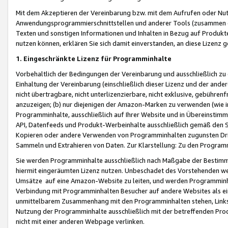
Mit dem Akzeptieren der Vereinbarung bzw. mit dem Aufrufen oder Nutz
Anwendungsprogrammierschnittstellen und anderer Tools (zusammen die
Texten und sonstigen Informationen und Inhalten in Bezug auf Produkte
nutzen können, erklären Sie sich damit einverstanden, an diese Lizenz 
1. Eingeschränkte Lizenz für Programminhalte
Vorbehaltlich der Bedingungen der Vereinbarung und ausschließlich z
Einhaltung der Vereinbarung (einschließlich dieser Lizenz und der ande
nicht übertragbare, nicht unterlizenzierbare, nicht exklusive, gebühren
anzuzeigen; (b) nur diejenigen der Amazon-Marken zu verwenden (wie in 
Programminhalte, ausschließlich auf Ihrer Website und in Übereinstimmu
API, Datenfeeds und Produkt-Werbeinhalte ausschließlich gemäß den Spe
Kopieren oder andere Verwenden von Programminhalten zugunsten Dri
Sammeln und Extrahieren von Daten. Zur Klarstellung: Zu den Program
Sie werden Programminhalte ausschließlich nach Maßgabe der Besti
hiermit eingeräumten Lizenz nutzen. Unbeschadet des Vorstehenden we
Umsätze auf eine Amazon-Website zu leiten, und werden Programminhal
Verbindung mit Programminhalten Besucher auf andere Websites als ein
unmittelbarem Zusammenhang mit den Programminhalten stehen, Links z
Nutzung der Programminhalte ausschließlich mit der betreffenden Pr
nicht mit einer anderen Webpage verlinken.