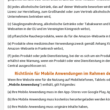
(b) jedes alkoholische Getränk, das auf deiner Webseite beworben wird
Lizenz zur Herstellung, zum Großhandel oder zum Vertrieb alkoholisch
Unternehmens betrieben wird,
(c) Säuglingsnahruhrung, alkoholische Getränke oder Tabakwaren und E
Webseiten in der EU und im Vereinigten Königreich wirbst,
(d) pflanzliche Raucherprodukte, wenn du für die Amazon-Webseite in B
(e) Produkte ohne medizinischen Verwendungszweck gemäß Anhang XVI 
Amazon-Webseite in Frankreich wirbst,
(f) jedes Produkt oder jede Dienstleistung, bei der es sich um ein Prod
erhältst eine Warnung, wenn ein Produkt oder eine Dienstleistung in de
Central ausgeschlossen ist.
Richtlinie für Mobile Anwendungen im Rahmen de
Wenn Ihre Website eine für die Nutzung auf Mobiltelefonen, Tablets 
„
Mobile Anwendung
“) enthält, gilt Folgendes:
(a) Ihre Mobile Anwendung muss in den App-Stores von Google Play, A
(b) Ihre Mobile Anwendung muss kostenlos heruntergeladen werden könn
(c) Ihre Mobile Anwendung muss originäre Inhalte haben,