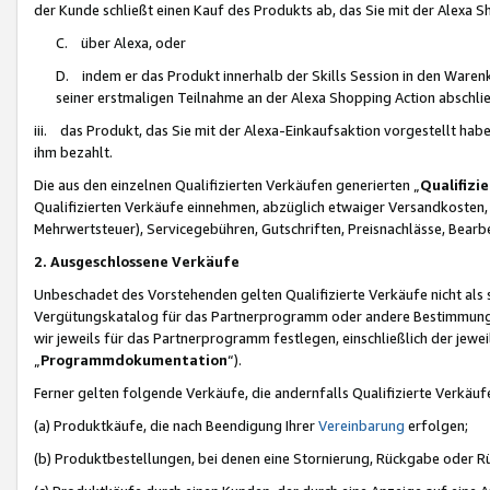
der Kunde schließt einen Kauf des Produkts ab, das Sie mit der Alexa 
C. über Alexa, oder
D. indem er das Produkt innerhalb der Skills Session in den Waren
seiner erstmaligen Teilnahme an der Alexa Shopping Action abschlie
iii. das Produkt, das Sie mit der Alexa-Einkaufsaktion vorgestellt ha
ihm bezahlt.
Die aus den einzelnen Qualifizierten Verkäufen generierten „
Qualifizi
Qualifizierten Verkäufe einnehmen, abzüglich etwaiger Versandkosten
Mehrwertsteuer), Servicegebühren, Gutschriften, Preisnachlässe, Bear
2. Ausgeschlossene Verkäufe
Unbeschadet des Vorstehenden gelten Qualifizierte Verkäufe nicht als
Vergütungskatalog für das Partnerprogramm oder andere Bestimmungen,
wir jeweils für das Partnerprogramm festlegen, einschließlich der jewe
„
Programmdokumentation
“).
Ferner gelten folgende Verkäufe, die andernfalls Qualifizierte Verkä
(a) Produktkäufe, die nach Beendigung Ihrer
Vereinbarung
erfolgen;
(b) Produktbestellungen, bei denen eine Stornierung, Rückgabe oder R