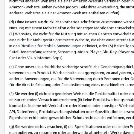
nicht mit anderen Websites als einer Amazon-Website verlinken oder i
Amazon-Website lenken (wobei jedoch Teile Ihrer Anwendung, die nich
anderen Websites als einer Amazon-Website enthalten dürfen).
(d) Ohne unsere ausdrückliche vorherige schriftliche Zustimmung werd
Nutzung mit einem Mobiltelefon oder sonstigen Mobilgerät entwickelt
(1) Websites, die nicht für die Nutzung mit solchen Geräten entwickelt
eine nicht für Mobilgeräte optimierte Website, die über einen Interne
in den
Richtlinie für Mobile Anwendungen
definiert, oder (3) Beistellge
Satellitenempfangsgeräte, Streaming-Video-Player, Blu-Ray-Player ode
Cast oder Vizio Internet-Apps).
(e) Ohne unsere ausdrückliche vorherige schriftliche Genehmigung dürfe
verwenden, um Produkt-Werbeinhalte zu aggregieren, zu analysieren, 
anderen Anwendungen, die für die Verwendung durch Personen oder Or
für die direkte Schulung oder Feinabstimmung eines maschinellen Lern
(f) Sie werden (i) nicht in irgendeiner Weise in die Funktionalität ode
entsprechenden Versuch unternehmen; (ii) keine Produktwerbungsinha
Kontaktaufnahme mit Verkäufern oder Kunden oder sonstiger Werbeaktiv
API, Datenfeeds, Produktwerbungsinhalten oder Spezifikationen erschei
Eigentumsrechte oder gewerblicher Schutzrechte, nicht entfernen, verd
(g) Sie werden nicht versuchen, (i) die Spezifikationen oder die in de
manipulieren, zu reparieren oder anderweitig abgeleitete Werke davon z