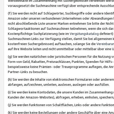
Werbeinhalte im Zusammenhang mit Suchergebnissen verwendet werden,
vorausgesetzt die Suchmaschine verfügt über entsprechende Ausschlu
(f) Sie werden nicht auf Schlagwörter, Suchbegriffe oder andere Ident
Amazon oder unseren verbundenen Unternehmen oder Abwandlungen bzw
nicht abschließende Liste unserer Marken entnehmen Sie bitte der Nich
Schlagwortauktionen auf Suchmaschinen teilnehmen, wenn die sich da
Kostenpflichtige Suchplatzierung (wie im
Vergütungskatalog
definiert
Suchmaschinen Links zur Verfügung stellen, damit Sie bei allgemeinen I
kostenfreien Suchergebnissen) auftauchen, solange Sie die
Vereinbaru
auf Ihre Website leiten und nicht unmittelbar oder mittelbar über eine
(g) Sie werden natürlichen oder juristischen Personen für die Nutzung 
Form von Geld, Rabatten, Preisnachlässen, Punkten, Spenden für Hilfs
beispielsweise keine Prämien- oder Treueprogramme auflegen, die Anrei
Partner-Links zu besuchen.
(h) Sie werden die Inhalte von elektronischen Formularen oder anderem M
abfangen, aufzeichnen, umleiten, auslesen, auslegen oder ausfüllen.
(i) Sie werden keine Kontodaten, die unsere Kunden im Zusammenhang 
Kunden der Amazon-Websites), abfragen, erheben, einholen, speichern,
(j) Sie werden Funktionen von Schaltflächen, Links oder andere Funkti
(k) Sie werden keine Bestellungen oder andere Geschäfte über eine Ama