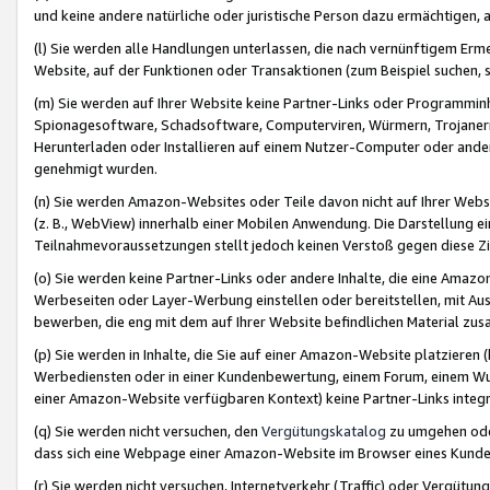
und keine andere natürliche oder juristische Person dazu ermächtigen, a
(l) Sie werden alle Handlungen unterlassen, die nach vernünftigem Erme
Website, auf der Funktionen oder Transaktionen (zum Beispiel suchen, s
(m) Sie werden auf Ihrer Website keine Partner-Links oder Programmin
Spionagesoftware, Schadsoftware, Computerviren, Würmern, Trojaner
Herunterladen oder Installieren auf einem Nutzer-Computer oder ande
genehmigt wurden.
(n) Sie werden Amazon-Websites oder Teile davon nicht auf Ihrer Websi
(z. B., WebView) innerhalb einer Mobilen Anwendung. Die Darstellung ein
Teilnahmevoraussetzungen stellt jedoch keinen Verstoß gegen diese Zif
(o) Sie werden keine Partner-Links oder andere Inhalte, die eine Am
Werbeseiten oder Layer-Werbung einstellen oder bereitstellen, mit Au
bewerben, die eng mit dem auf Ihrer Website befindlichen Material z
(p) Sie werden in Inhalte, die Sie auf einer Amazon-Website platzier
Werbediensten oder in einer Kundenbewertung, einem Forum, einem Wun
einer Amazon-Website verfügbaren Kontext) keine Partner-Links integr
(q) Sie werden nicht versuchen, den
Vergütungskatalog
zu umgehen oder
dass sich eine Webpage einer Amazon-Website im Browser eines Kunden 
(r) Sie werden nicht versuchen, Internetverkehr (Traffic) oder Vergü