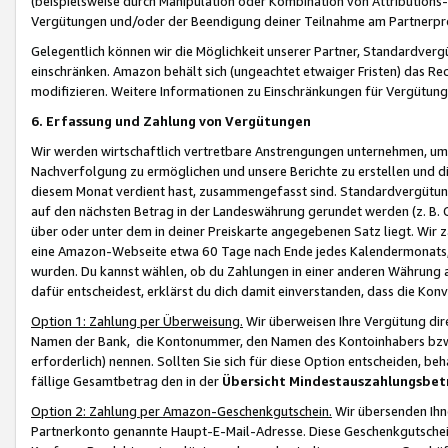
(beispielsweise durch Manipulation oder Kombination von Attributions-
Vergütungen und/oder der Beendigung deiner Teilnahme am Partnerp
Gelegentlich können wir die Möglichkeit unserer Partner, Standardv
einschränken. Amazon behält sich (ungeachtet etwaiger Fristen) das Re
modifizieren. Weitere Informationen zu Einschränkungen für Vergütung
6. Erfassung und Zahlung von Vergütungen
Wir werden wirtschaftlich vertretbare Anstrengungen unternehmen, um 
Nachverfolgung zu ermöglichen und unsere Berichte zu erstellen und di
diesem Monat verdient hast, zusammengefasst sind. Standardvergütung
auf den nächsten Betrag in der Landeswährung gerundet werden (z. B. C
über oder unter dem in deiner Preiskarte angegebenen Satz liegt. Wir
eine Amazon-Webseite etwa 60 Tage nach Ende jedes Kalendermonats, i
wurden. Du kannst wählen, ob du Zahlungen in einer anderen Währung
dafür entscheidest, erklärst du dich damit einverstanden, dass die K
Option 1: Zahlung per Überweisung.
Wir überweisen Ihre Vergütung dir
Namen der Bank, die Kontonummer, den Namen des Kontoinhabers bzw. a
erforderlich) nennen. Sollten Sie sich für diese Option entscheiden, be
fällige Gesamtbetrag den in der
Übersicht Mindestauszahlungsbet
Option 2: Zahlung per Amazon-Geschenkgutschein.
Wir übersenden Ihne
Partnerkonto genannte Haupt-E-Mail-Adresse. Diese Geschenkgutschei