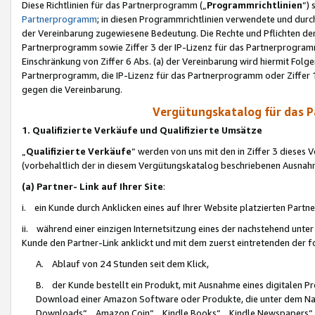
Diese Richtlinien für das Partnerprogramm („
Programmrichtlinien
“)
Partnerprogramm
; in diesen Programmrichtlinien verwendete und durch
der Vereinbarung zugewiesene Bedeutung. Die Rechte und Pflichten de
Partnerprogramm sowie Ziffer 3 der IP-Lizenz für das Partnerprogram
Einschränkung von Ziffer 6 Abs. (a) der Vereinbarung wird hiermit Fol
Partnerprogramm, die IP-Lizenz für das Partnerprogramm oder Ziffer 1
gegen die Vereinbarung.
Vergütungskatalog für das 
1. Qualifizierte Verkäufe und Qualifizierte Umsätze
„
Qualifizierte Verkäufe
“ werden von uns mit den in Ziffer 3 diese
(vorbehaltlich der in diesem Vergütungskatalog beschriebenen Ausnah
(a) Partner- Link auf Ihrer Site
:
i. ein Kunde durch Anklicken eines auf Ihrer Website platzierten Part
ii. während einer einzigen Internetsitzung eines der nachstehend unter (i)
Kunde den Partner-Link anklickt und mit dem zuerst eintretenden der f
A. Ablauf von 24 Stunden seit dem Klick,
B. der Kunde bestellt ein Produkt, mit Ausnahme eines digitalen P
Download einer Amazon Software oder Produkte, die unter dem N
Downloads“, „Amazon Coin“, „Kindle Books“, „Kindle Newspapers“, „