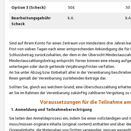
Option 3 (Scheck)
50£
50
Bearbeitungsgebühr
k.A.
k.A
Scheck
Sind auf Ihrem Konto für einen Zeitraum von mindestens drei Jahren kein
Frist von sieben Tagen nach einer entsprechenden Ankündigung die für
Schlussbetrag zurückzuhalten, der dem in der Übersicht Mindestausz
Mindestauszahlungsbetrag entspricht. Ferner können eine etwaig aufg
unterliegen oder durch geltende Verjährungsfristen verfallen.
An Sie unter Abzug bzw. Einbehalt aller in der Vereinbarung beschrieb
Ihnen gemäß der Vereinbarung zustehenden Beträge dar.
Sollten Sie, gleich aus welchem Grund, eine Überschusszahlung erhalte
an Sie im Rahmen der Vereinbarung zukünftig zahlbaren Vergütung zu 
Voraussetzungen für die Teilnahme a
1. Anmeldung und Teilnahmeberechtigung
Sie leiten den Anmeldeprozess ein, indem Sie einen vollständigen und 
muss/müssen originäre Inhalte (original content) enthalten und über d
Originalinhalte, die Materialien von Dritten verwenden, müssen wese