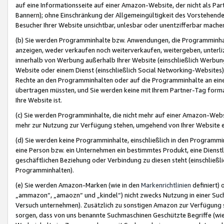
auf eine Informationsseite auf einer Amazon-Website, der nicht als Part
Bannern); ohne Einschränkung der Allgemeingültigkeit des Vorstehende
Besucher Ihrer Website unsichtbar, unlesbar oder unentzifferbar mache
(b) Sie werden Programminhalte bzw. Anwendungen, die Programminhalt
anzeigen, weder verkaufen noch weiterverkaufen, weitergeben, unterli
innerhalb von Werbung außerhalb Ihrer Website (einschließlich Werbun
Website oder einem Dienst (einschließlich Social Networking-Website
Rechte an den Programminhalten oder auf die Programminhalte an eine a
übertragen müssten, und Sie werden keine mit Ihrem Partner-Tag formati
Ihre Website ist.
(c) Sie werden Programminhalte, die nicht mehr auf einer Amazon-Websit
mehr zur Nutzung zur Verfügung stehen, umgehend von Ihrer Website e
(d) Sie werden keine Programminhalte, einschließlich in den Programmin
eine Person bzw. ein Unternehmen ein bestimmtes Produkt, eine Dienstle
geschäftlichen Beziehung oder Verbindung zu diesen steht (einschließli
Programminhalten).
(e) Sie werden Amazon-Marken (wie in den
Markenrichtlinien
definiert) 
„ammazon“, „amaozn“ und „kindel“) nicht zwecks Nutzung in einer Suc
Versuch unternehmen). Zusätzlich zu sonstigen Amazon zur Verfügung 
sorgen, dass von uns benannte Suchmaschinen Geschützte Begriffe (wie 