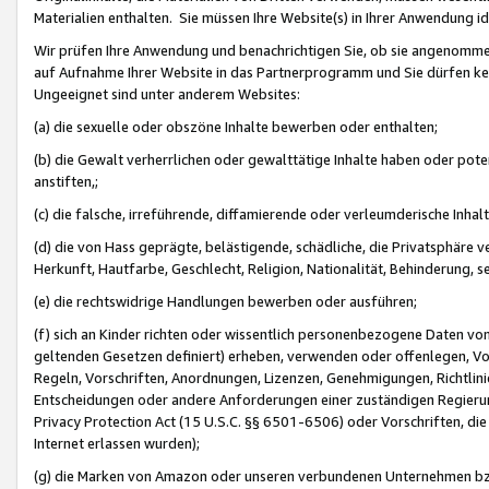
Materialien enthalten. Sie müssen Ihre Website(s) in Ihrer Anwendung ide
Wir prüfen Ihre Anwendung und benachrichtigen Sie, ob sie angenommen
auf Aufnahme Ihrer Website in das Partnerprogramm und Sie dürfen kei
Ungeeignet sind unter anderem Websites:
(a) die sexuelle oder obszöne Inhalte bewerben oder enthalten;
(b) die Gewalt verherrlichen oder gewalttätige Inhalte haben oder pot
anstiften,;
(c) die falsche, irreführende, diffamierende oder verleumderische Inha
(d) die von Hass geprägte, belästigende, schädliche, die Privatsphäre v
Herkunft, Hautfarbe, Geschlecht, Religion, Nationalität, Behinderung, 
(e) die rechtswidrige Handlungen bewerben oder ausführen;
(f) sich an Kinder richten oder wissentlich personenbezogene Daten vo
geltenden Gesetzen definiert) erheben, verwenden oder offenlegen, Vo
Regeln, Vorschriften, Anordnungen, Lizenzen, Genehmigungen, Richtlini
Entscheidungen oder andere Anforderungen einer zuständigen Regierung
Privacy Protection Act (15 U.S.C. §§ 6501-6506) oder Vorschriften, di
Internet erlassen wurden);
(g) die Marken von Amazon oder unseren verbundenen Unternehmen b