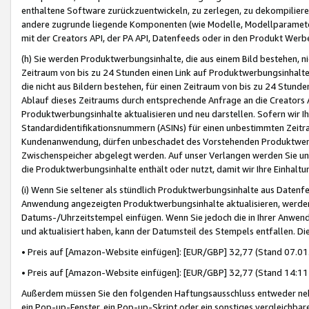
enthaltene Software zurückzuentwickeln, zu zerlegen, zu dekompilier
andere zugrunde liegende Komponenten (wie Modelle, Modellparameter
mit der Creators API, der PA API, Datenfeeds oder in den Produkt Werb
(h) Sie werden Produktwerbungsinhalte, die aus einem Bild bestehen, ni
Zeitraum von bis zu 24 Stunden einen Link auf Produktwerbungsinhalte
die nicht aus Bildern bestehen, für einen Zeitraum von bis zu 24 Stund
Ablauf dieses Zeitraums durch entsprechende Anfrage an die Creators 
Produktwerbungsinhalte aktualisieren und neu darstellen. Sofern wir Ih
Standardidentifikationsnummern (ASINs) für einen unbestimmten Zeitra
Kundenanwendung, dürfen unbeschadet des Vorstehenden Produktwerbu
Zwischenspeicher abgelegt werden. Auf unser Verlangen werden Sie un
die Produktwerbungsinhalte enthält oder nutzt, damit wir Ihre Einhalt
(i) Wenn Sie seltener als stündlich Produktwerbungsinhalte aus Datenfe
Anwendung angezeigten Produktwerbungsinhalte aktualisieren, werden 
Datums-/Uhrzeitstempel einfügen. Wenn Sie jedoch die in Ihrer Anwe
und aktualisiert haben, kann der Datumsteil des Stempels entfallen. Dies
• Preis auf [Amazon-Website einfügen]: [EUR/GBP] 32,77 (Stand 07.01.
• Preis auf [Amazon-Website einfügen]: [EUR/GBP] 32,77 (Stand 14:11 
Außerdem müssen Sie den folgenden Haftungsausschluss entweder neb
ein Pop-up-Fenster, ein Pop-up-Skript oder ein sonstiges vergleichba