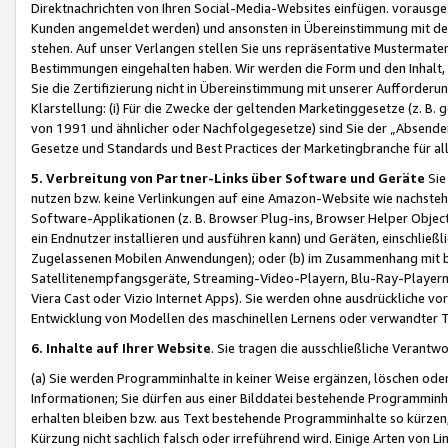
Direktnachrichten von Ihren Social-Media-Websites einfügen. vorausg
Kunden angemeldet werden) und ansonsten in Übereinstimmung mit der
stehen. Auf unser Verlangen stellen Sie uns repräsentative Mustermater
Bestimmungen eingehalten haben. Wir werden die Form und den Inhalt, di
Sie die Zertifizierung nicht in Übereinstimmung mit unserer Aufforderu
Klarstellung: (i) Für die Zwecke der geltenden Marketinggesetze (z. 
von 1991 und ähnlicher oder Nachfolgegesetze) sind Sie der „Absender“ j
Gesetze und Standards und Best Practices der Marketingbranche für 
5. Verbreitung von Partner-Links über Software und Geräte
Sie
nutzen bzw. keine Verlinkungen auf eine Amazon-Website wie nachsteh
Software-Applikationen (z. B. Browser Plug-ins, Browser Helper Objec
ein Endnutzer installieren und ausführen kann) und Geräten, einschlie
Zugelassenen Mobilen Anwendungen); oder (b) im Zusammenhang mit bzw.
Satellitenempfangsgeräte, Streaming-Video-Playern, Blu-Ray-Playern 
Viera Cast oder Vizio Internet Apps). Sie werden ohne ausdrückliche v
Entwicklung von Modellen des maschinellen Lernens oder verwandter 
6. Inhalte auf Ihrer Website
. Sie tragen die ausschließliche Verantwo
(a) Sie werden Programminhalte in keiner Weise ergänzen, löschen oder
Informationen; Sie dürfen aus einer Bilddatei bestehende Programminhal
erhalten bleiben bzw. aus Text bestehende Programminhalte so kürzen, 
Kürzung nicht sachlich falsch oder irreführend wird. Einige Arten von L