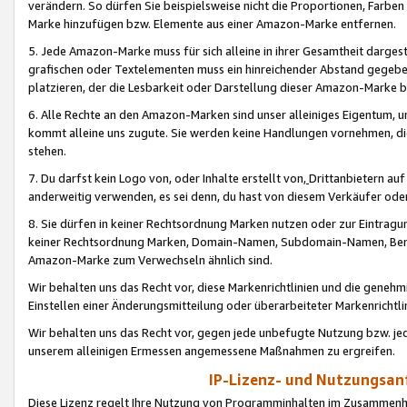
verändern. So dürfen Sie beispielsweise nicht die Proportionen, Farb
Marke hinzufügen bzw. Elemente aus einer Amazon-Marke entfernen.
5. Jede Amazon-Marke muss für sich alleine in ihrer Gesamtheit darge
grafischen oder Textelementen muss ein hinreichender Abstand gegebe
platzieren, der die Lesbarkeit oder Darstellung dieser Amazon-Marke b
6. Alle Rechte an den Amazon-Marken sind unser alleiniges Eigentum, 
kommt alleine uns zugute. Sie werden keine Handlungen vornehmen, 
stehen.
7. Du darfst kein Logo von, oder Inhalte erstellt von,
Drittanbietern au
anderweitig verwenden, es sei denn, du hast von diesem Verkäufer oder
8. Sie dürfen in keiner Rechtsordnung Marken nutzen oder zur Eintragu
keiner Rechtsordnung Marken, Domain-Namen, Subdomain-Namen, Benu
Amazon-Marke zum Verwechseln ähnlich sind.
Wir behalten uns das Recht vor, diese Markenrichtlinien und die gene
Einstellen einer Änderungsmitteilung oder überarbeiteter Markenricht
Wir behalten uns das Recht vor, gegen jede unbefugte Nutzung bzw. jede 
unserem alleinigen Ermessen angemessene Maßnahmen zu ergreifen.
IP-Lizenz- und Nutzungsan
Diese Lizenz regelt Ihre Nutzung von Programminhalten im Zusammen