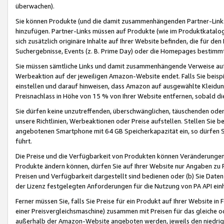
überwachen).
Sie können Produkte (und die damit zusammenhängenden Partner-Links)
hinzufügen. Partner-Links müssen auf Produkte (wie im Produktkatalog de
sich zusätzlich originäre Inhalte auf Ihrer Website befinden, die für 
Suchergebnisse, Events (z. B. Prime Day) oder die Homepages bestimmte
Sie müssen sämtliche Links und damit zusammenhängende Verweise auf z
Werbeaktion auf der jeweiligen Amazon-Website endet. Falls Sie beisp
einstellen und darauf hinweisen, dass Amazon auf ausgewählte Kleidun
Preisnachlass in Höhe von 15 % von Ihrer Website entfernen, sobald di
Sie dürfen keine unzutreffenden, überschwänglichen, täuschenden od
unsere Richtlinien, Werbeaktionen oder Preise aufstellen. Stellen Sie 
angebotenen Smartphone mit 64 GB Speicherkapazität ein, so dürfen S
führt.
Die Preise und die Verfügbarkeit von Produkten können Veränderungen 
Produkte ändern können, dürfen Sie auf Ihrer Website nur Angaben zu P
Preisen und Verfügbarkeit dargestellt sind bedienen oder (b) Sie Daten
der Lizenz festgelegten Anforderungen für die Nutzung von PA API einh
Ferner müssen Sie, falls Sie Preise für ein Produkt auf Ihrer Website in 
einer Preisvergleichsmaschine) zusammen mit Preisen für das gleiche o
außerhalb der Amazon-Website angeboten werden, jeweils den niedrigst