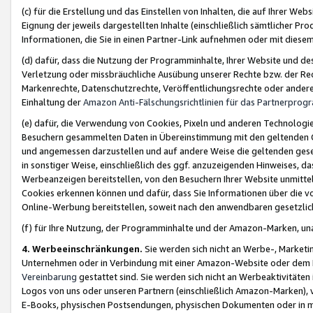
(c) für die Erstellung und das Einstellen von Inhalten, die auf Ihrer We
Eignung der jeweils dargestellten Inhalte (einschließlich sämtlicher 
Informationen, die Sie in einen Partner-Link aufnehmen oder mit diese
(d) dafür, dass die Nutzung der Programminhalte, Ihrer Website und des 
Verletzung oder missbräuchliche Ausübung unserer Rechte bzw. der Recht
Markenrechte, Datenschutzrechte, Veröffentlichungsrechte oder anderer
Einhaltung der
Amazon Anti-Fälschungsrichtlinien für das Partnerpro
(e) dafür, die Verwendung von Cookies, Pixeln und anderen Technologien
Besuchern gesammelten Daten in Übereinstimmung mit den geltenden Ge
und angemessen darzustellen und auf andere Weise die geltenden geset
in sonstiger Weise, einschließlich des ggf. anzuzeigenden Hinweises, d
Werbeanzeigen bereitstellen, von den Besuchern Ihrer Website unmitte
Cookies erkennen können und dafür, dass Sie Informationen über die v
Online-Werbung bereitstellen, soweit nach den anwendbaren gesetzlic
(f) für Ihre Nutzung, der Programminhalte und der Amazon-Marken, u
4. Werbeeinschränkungen.
Sie werden sich nicht an Werbe-, Market
Unternehmen oder in Verbindung mit einer Amazon-Website oder dem Pa
Vereinbarung
gestattet sind. Sie werden sich nicht an Werbeaktivitäten
Logos von uns oder unseren Partnern (einschließlich Amazon-Marken), 
E-Books, physischen Postsendungen, physischen Dokumenten oder in 