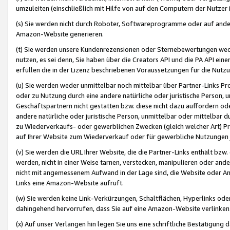
umzuleiten (einschließlich mit Hilfe von auf den Computern der Nutzer i
(s) Sie werden nicht durch Roboter, Softwareprogramme oder auf andere
Amazon-Website generieren.
(t) Sie werden unsere Kundenrezensionen oder Sternebewertungen wed
nutzen, es sei denn, Sie haben über die Creators API und die PA API e
erfüllen die in der Lizenz beschriebenen Voraussetzungen für die Nutzu
(u) Sie werden weder unmittelbar noch mittelbar über Partner-Links P
oder zu Nutzung durch eine andere natürliche oder juristische Person,
Geschäftspartnern nicht gestatten bzw. diese nicht dazu auffordern od
andere natürliche oder juristische Person, unmittelbar oder mittelbar
zu Wiederverkaufs- oder gewerblichen Zwecken (gleich welcher Art) 
auf Ihrer Website zum Wiederverkauf oder für gewerbliche Nutzungen 
(v) Sie werden die URL Ihrer Website, die die Partner-Links enthält b
werden, nicht in einer Weise tarnen, verstecken, manipulieren oder and
nicht mit angemessenem Aufwand in der Lage sind, die Website oder A
Links eine Amazon-Website aufruft.
(w) Sie werden keine Link-Verkürzungen, Schaltflächen, Hyperlinks ode
dahingehend hervorrufen, dass Sie auf eine Amazon-Website verlinken
(x) Auf unser Verlangen hin legen Sie uns eine schriftliche Bestätigung