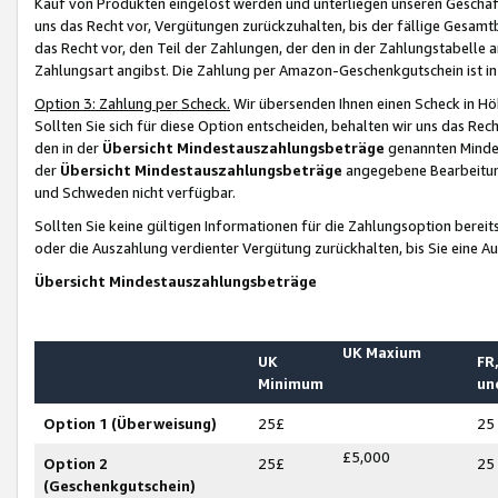
Kauf von Produkten eingelöst werden und unterliegen unseren Geschäf
uns das Recht vor, Vergütungen zurückzuhalten, bis der fällige Gesamt
das Recht vor, den Teil der Zahlungen, der den in der Zahlungstabelle 
Zahlungsart angibst. Die Zahlung per Amazon-Geschenkgutschein ist in
Option 3: Zahlung per Scheck.
Wir übersenden Ihnen einen Scheck in Höh
Sollten Sie sich für diese Option entscheiden, behalten wir uns das Rec
den in der
Übersicht Mindestauszahlungsbeträge
genannten Mindest
der
Übersicht Mindestauszahlungsbeträge
angegebene Bearbeitung
und Schweden nicht verfügbar.
Sollten Sie keine gültigen Informationen für die Zahlungsoption bereit
oder die Auszahlung verdienter Vergütung zurückhalten, bis Sie eine A
Übersicht Mindestauszahlungsbeträge
UK Maxium
UK
FR,
Minimum
un
Option 1 (Überweisung)
25£
25
£5,000
Option 2
25£
25
(Geschenkgutschein)