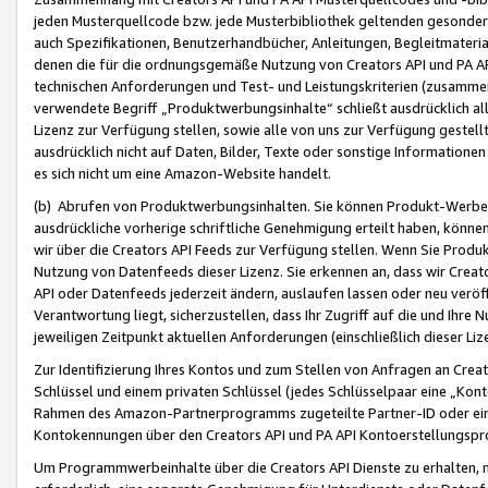
jeden Musterquellcode bzw. jede Musterbibliothek geltenden gesonder
auch Spezifikationen, Benutzerhandbücher, Anleitungen, Begleitmaterial
denen die für die ordnungsgemäße Nutzung von Creators API und PA A
technischen Anforderungen und Test- und Leistungskriterien (zusammen
verwendete Begriff „Produktwerbungsinhalte“ schließt ausdrücklich al
Lizenz zur Verfügung stellen, sowie alle von uns zur Verfügung gestel
ausdrücklich nicht auf Daten, Bilder, Texte oder sonstige Informatione
es sich nicht um eine Amazon-Website handelt.
(b) Abrufen von Produktwerbungsinhalten. Sie können Produkt-Werbein
ausdrückliche vorherige schriftliche Genehmigung erteilt haben, könn
wir über die Creators API Feeds zur Verfügung stellen. Wenn Sie Produk
Nutzung von Datenfeeds dieser Lizenz. Sie erkennen an, dass wir Creat
API oder Datenfeeds jederzeit ändern, auslaufen lassen oder neu veröffe
Verantwortung liegt, sicherzustellen, dass Ihr Zugriff auf die und Ihr
jeweiligen Zeitpunkt aktuellen Anforderungen (einschließlich dieser Liz
Zur Identifizierung Ihres Kontos und zum Stellen von Anfragen an Crea
Schlüssel und einem privaten Schlüssel (jedes Schlüsselpaar eine „Kon
Rahmen des Amazon-Partnerprogramms zugeteilte Partner-ID oder ein
Kontokennungen über den Creators API und PA API Kontoerstellungspro
Um Programmwerbeinhalte über die Creators API Dienste zu erhalten, m