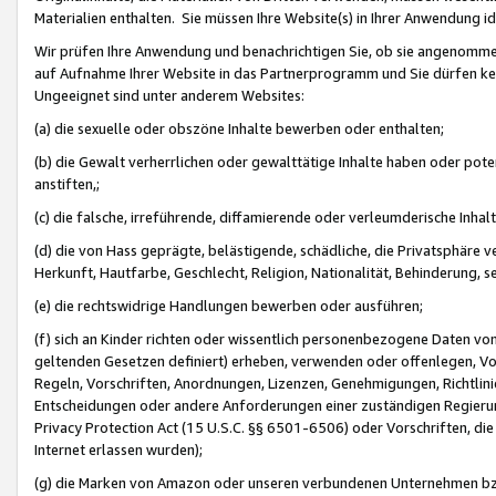
Materialien enthalten. Sie müssen Ihre Website(s) in Ihrer Anwendung ide
Wir prüfen Ihre Anwendung und benachrichtigen Sie, ob sie angenommen
auf Aufnahme Ihrer Website in das Partnerprogramm und Sie dürfen kei
Ungeeignet sind unter anderem Websites:
(a) die sexuelle oder obszöne Inhalte bewerben oder enthalten;
(b) die Gewalt verherrlichen oder gewalttätige Inhalte haben oder pot
anstiften,;
(c) die falsche, irreführende, diffamierende oder verleumderische Inha
(d) die von Hass geprägte, belästigende, schädliche, die Privatsphäre v
Herkunft, Hautfarbe, Geschlecht, Religion, Nationalität, Behinderung, 
(e) die rechtswidrige Handlungen bewerben oder ausführen;
(f) sich an Kinder richten oder wissentlich personenbezogene Daten vo
geltenden Gesetzen definiert) erheben, verwenden oder offenlegen, Vo
Regeln, Vorschriften, Anordnungen, Lizenzen, Genehmigungen, Richtlini
Entscheidungen oder andere Anforderungen einer zuständigen Regierung
Privacy Protection Act (15 U.S.C. §§ 6501-6506) oder Vorschriften, di
Internet erlassen wurden);
(g) die Marken von Amazon oder unseren verbundenen Unternehmen b