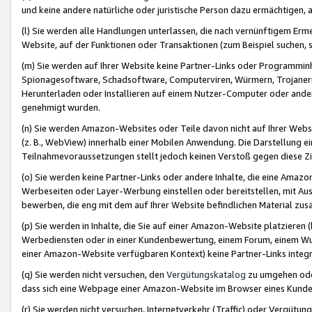
und keine andere natürliche oder juristische Person dazu ermächtigen, a
(l) Sie werden alle Handlungen unterlassen, die nach vernünftigem Erme
Website, auf der Funktionen oder Transaktionen (zum Beispiel suchen, s
(m) Sie werden auf Ihrer Website keine Partner-Links oder Programmin
Spionagesoftware, Schadsoftware, Computerviren, Würmern, Trojaner
Herunterladen oder Installieren auf einem Nutzer-Computer oder ande
genehmigt wurden.
(n) Sie werden Amazon-Websites oder Teile davon nicht auf Ihrer Websi
(z. B., WebView) innerhalb einer Mobilen Anwendung. Die Darstellung ein
Teilnahmevoraussetzungen stellt jedoch keinen Verstoß gegen diese Zif
(o) Sie werden keine Partner-Links oder andere Inhalte, die eine Am
Werbeseiten oder Layer-Werbung einstellen oder bereitstellen, mit Au
bewerben, die eng mit dem auf Ihrer Website befindlichen Material z
(p) Sie werden in Inhalte, die Sie auf einer Amazon-Website platzier
Werbediensten oder in einer Kundenbewertung, einem Forum, einem Wun
einer Amazon-Website verfügbaren Kontext) keine Partner-Links integr
(q) Sie werden nicht versuchen, den
Vergütungskatalog
zu umgehen oder
dass sich eine Webpage einer Amazon-Website im Browser eines Kunden 
(r) Sie werden nicht versuchen, Internetverkehr (Traffic) oder Vergü