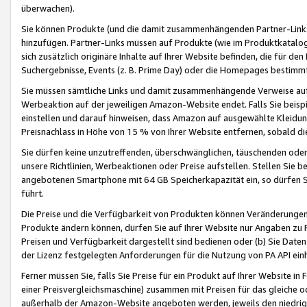
überwachen).
Sie können Produkte (und die damit zusammenhängenden Partner-Links)
hinzufügen. Partner-Links müssen auf Produkte (wie im Produktkatalog de
sich zusätzlich originäre Inhalte auf Ihrer Website befinden, die für 
Suchergebnisse, Events (z. B. Prime Day) oder die Homepages bestimmte
Sie müssen sämtliche Links und damit zusammenhängende Verweise auf z
Werbeaktion auf der jeweiligen Amazon-Website endet. Falls Sie beisp
einstellen und darauf hinweisen, dass Amazon auf ausgewählte Kleidun
Preisnachlass in Höhe von 15 % von Ihrer Website entfernen, sobald di
Sie dürfen keine unzutreffenden, überschwänglichen, täuschenden od
unsere Richtlinien, Werbeaktionen oder Preise aufstellen. Stellen Sie 
angebotenen Smartphone mit 64 GB Speicherkapazität ein, so dürfen S
führt.
Die Preise und die Verfügbarkeit von Produkten können Veränderungen 
Produkte ändern können, dürfen Sie auf Ihrer Website nur Angaben zu P
Preisen und Verfügbarkeit dargestellt sind bedienen oder (b) Sie Daten
der Lizenz festgelegten Anforderungen für die Nutzung von PA API einh
Ferner müssen Sie, falls Sie Preise für ein Produkt auf Ihrer Website in 
einer Preisvergleichsmaschine) zusammen mit Preisen für das gleiche o
außerhalb der Amazon-Website angeboten werden, jeweils den niedrigst