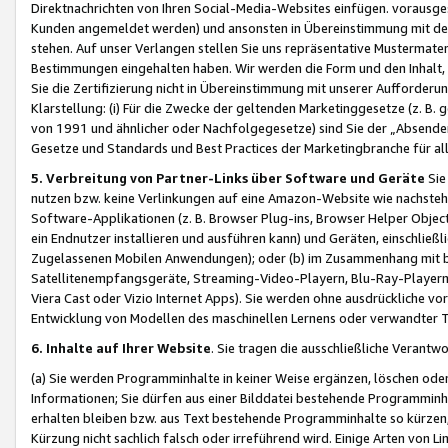
Direktnachrichten von Ihren Social-Media-Websites einfügen. vorausg
Kunden angemeldet werden) und ansonsten in Übereinstimmung mit der
stehen. Auf unser Verlangen stellen Sie uns repräsentative Mustermater
Bestimmungen eingehalten haben. Wir werden die Form und den Inhalt, di
Sie die Zertifizierung nicht in Übereinstimmung mit unserer Aufforderu
Klarstellung: (i) Für die Zwecke der geltenden Marketinggesetze (z. 
von 1991 und ähnlicher oder Nachfolgegesetze) sind Sie der „Absender“ j
Gesetze und Standards und Best Practices der Marketingbranche für 
5. Verbreitung von Partner-Links über Software und Geräte
Sie
nutzen bzw. keine Verlinkungen auf eine Amazon-Website wie nachsteh
Software-Applikationen (z. B. Browser Plug-ins, Browser Helper Objec
ein Endnutzer installieren und ausführen kann) und Geräten, einschlie
Zugelassenen Mobilen Anwendungen); oder (b) im Zusammenhang mit bzw.
Satellitenempfangsgeräte, Streaming-Video-Playern, Blu-Ray-Playern 
Viera Cast oder Vizio Internet Apps). Sie werden ohne ausdrückliche v
Entwicklung von Modellen des maschinellen Lernens oder verwandter 
6. Inhalte auf Ihrer Website
. Sie tragen die ausschließliche Verantwo
(a) Sie werden Programminhalte in keiner Weise ergänzen, löschen oder
Informationen; Sie dürfen aus einer Bilddatei bestehende Programminhal
erhalten bleiben bzw. aus Text bestehende Programminhalte so kürzen, 
Kürzung nicht sachlich falsch oder irreführend wird. Einige Arten von L