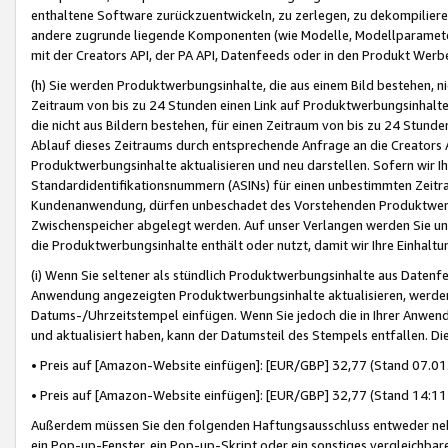
enthaltene Software zurückzuentwickeln, zu zerlegen, zu dekompilier
andere zugrunde liegende Komponenten (wie Modelle, Modellparameter
mit der Creators API, der PA API, Datenfeeds oder in den Produkt Werb
(h) Sie werden Produktwerbungsinhalte, die aus einem Bild bestehen, ni
Zeitraum von bis zu 24 Stunden einen Link auf Produktwerbungsinhalte
die nicht aus Bildern bestehen, für einen Zeitraum von bis zu 24 Stund
Ablauf dieses Zeitraums durch entsprechende Anfrage an die Creators 
Produktwerbungsinhalte aktualisieren und neu darstellen. Sofern wir Ih
Standardidentifikationsnummern (ASINs) für einen unbestimmten Zeitra
Kundenanwendung, dürfen unbeschadet des Vorstehenden Produktwerbu
Zwischenspeicher abgelegt werden. Auf unser Verlangen werden Sie un
die Produktwerbungsinhalte enthält oder nutzt, damit wir Ihre Einhalt
(i) Wenn Sie seltener als stündlich Produktwerbungsinhalte aus Datenfe
Anwendung angezeigten Produktwerbungsinhalte aktualisieren, werden 
Datums-/Uhrzeitstempel einfügen. Wenn Sie jedoch die in Ihrer Anwe
und aktualisiert haben, kann der Datumsteil des Stempels entfallen. Dies
• Preis auf [Amazon-Website einfügen]: [EUR/GBP] 32,77 (Stand 07.01.
• Preis auf [Amazon-Website einfügen]: [EUR/GBP] 32,77 (Stand 14:11 
Außerdem müssen Sie den folgenden Haftungsausschluss entweder neb
ein Pop-up-Fenster, ein Pop-up-Skript oder ein sonstiges vergleichba