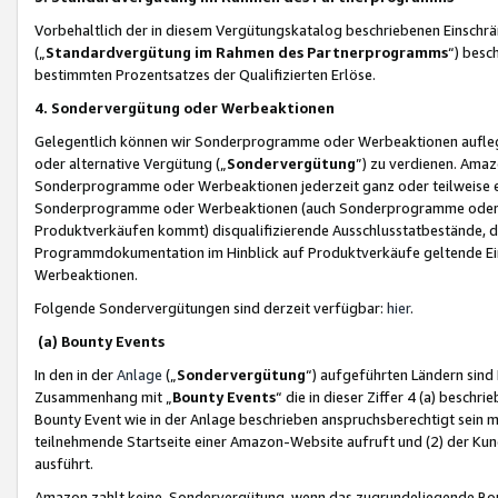
Vorbehaltlich der in diesem Vergütungskatalog beschriebenen Einschr
(„
Standardvergütung im Rahmen des Partnerprogramms
“) besc
bestimmten Prozentsatzes der Qualifizierten Erlöse.
4. Sondervergütung oder Werbeaktionen
Gelegentlich können wir Sonderprogramme oder Werbeaktionen auflegen,
oder alternative Vergütung („
Sondervergütung
”) zu verdienen. Amazo
Sonderprogramme oder Werbeaktionen jederzeit ganz oder teilweise einz
Sonderprogramme oder Werbeaktionen (auch Sonderprogramme oder We
Produktverkäufen kommt) disqualifizierende Ausschlusstatbestände, di
Programmdokumentation im Hinblick auf Produktverkäufe geltende E
Werbeaktionen.
Folgende Sondervergütungen sind derzeit verfügbar:
hier
.
(a) Bounty Events
In den in der
Anlage
(„
Sondervergütung
“) aufgeführten Ländern sind
Zusammenhang mit „
Bounty Events
“ die in dieser Ziffer 4 (a) besch
Bounty Event wie in der Anlage beschrieben anspruchsberechtigt sein mu
teilnehmende Startseite einer Amazon-Website aufruft und (2) der Kun
ausführt.
Amazon zahlt keine Sondervergütung, wenn das zugrundeliegende Boun