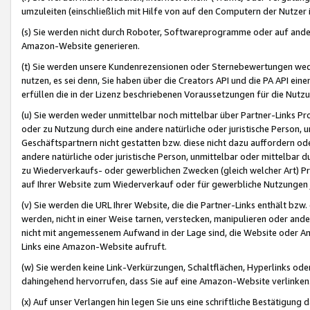
umzuleiten (einschließlich mit Hilfe von auf den Computern der Nutzer i
(s) Sie werden nicht durch Roboter, Softwareprogramme oder auf andere
Amazon-Website generieren.
(t) Sie werden unsere Kundenrezensionen oder Sternebewertungen wed
nutzen, es sei denn, Sie haben über die Creators API und die PA API e
erfüllen die in der Lizenz beschriebenen Voraussetzungen für die Nutzu
(u) Sie werden weder unmittelbar noch mittelbar über Partner-Links P
oder zu Nutzung durch eine andere natürliche oder juristische Person,
Geschäftspartnern nicht gestatten bzw. diese nicht dazu auffordern od
andere natürliche oder juristische Person, unmittelbar oder mittelbar
zu Wiederverkaufs- oder gewerblichen Zwecken (gleich welcher Art) 
auf Ihrer Website zum Wiederverkauf oder für gewerbliche Nutzungen 
(v) Sie werden die URL Ihrer Website, die die Partner-Links enthält b
werden, nicht in einer Weise tarnen, verstecken, manipulieren oder and
nicht mit angemessenem Aufwand in der Lage sind, die Website oder A
Links eine Amazon-Website aufruft.
(w) Sie werden keine Link-Verkürzungen, Schaltflächen, Hyperlinks ode
dahingehend hervorrufen, dass Sie auf eine Amazon-Website verlinken
(x) Auf unser Verlangen hin legen Sie uns eine schriftliche Bestätigung