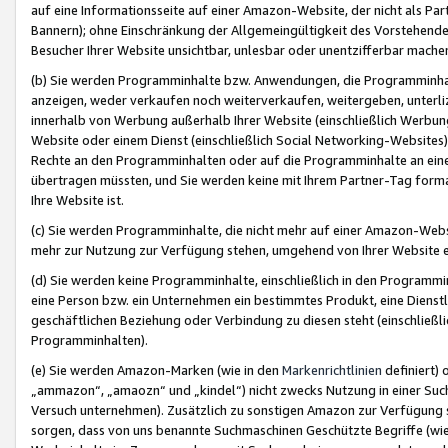
auf eine Informationsseite auf einer Amazon-Website, der nicht als Part
Bannern); ohne Einschränkung der Allgemeingültigkeit des Vorstehende
Besucher Ihrer Website unsichtbar, unlesbar oder unentzifferbar mache
(b) Sie werden Programminhalte bzw. Anwendungen, die Programminhalt
anzeigen, weder verkaufen noch weiterverkaufen, weitergeben, unterli
innerhalb von Werbung außerhalb Ihrer Website (einschließlich Werbun
Website oder einem Dienst (einschließlich Social Networking-Website
Rechte an den Programminhalten oder auf die Programminhalte an eine a
übertragen müssten, und Sie werden keine mit Ihrem Partner-Tag formati
Ihre Website ist.
(c) Sie werden Programminhalte, die nicht mehr auf einer Amazon-Websit
mehr zur Nutzung zur Verfügung stehen, umgehend von Ihrer Website e
(d) Sie werden keine Programminhalte, einschließlich in den Programmin
eine Person bzw. ein Unternehmen ein bestimmtes Produkt, eine Dienstle
geschäftlichen Beziehung oder Verbindung zu diesen steht (einschließli
Programminhalten).
(e) Sie werden Amazon-Marken (wie in den
Markenrichtlinien
definiert) 
„ammazon“, „amaozn“ und „kindel“) nicht zwecks Nutzung in einer Suc
Versuch unternehmen). Zusätzlich zu sonstigen Amazon zur Verfügung 
sorgen, dass von uns benannte Suchmaschinen Geschützte Begriffe (wie 