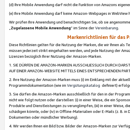
(d) Ihre Mobile Anwendung darf nicht die Funktion von Amazons eige
(e) Ihre Mobile Anwendung darf keine Amazon-Webpages in WebView 
Wir prüfen Ihre Anwendung und benachrichtigen Sie, ob sie angenomm
„
Zugelassene Mobile Anwendung
“ im Sinne der
Vereinbarung
.
Markenrichtlinien für das 
Diese Richtlinien gelten für die Nutzung der Marken, die wir Ihnen als 
müssen jederzeit strikt eingehalten werden, und jede Nutzung der Ama
Lizenzen bezüglich Ihrer Nutzung der Amazon-Marken.
1. SIE DÜRFEN DIE AMAZON-MARKEN AUSSCHLIESSLICH DURCH DARS
AUF EINER AMAZON-WEBSITE MITTELS EINES ENTSPRECHENDEN PART
2. Ihre Nutzung der Amazon-Marken muss (i) im Einklang mit der aktuells
Programmdokumentation (wie im
Vergütungskatalog
definiert) erfolg
3. Sie dürfen die Amazon-Marken ausschließlich für den in der Progr
nicht wie folgt nutzen oder darstellen: (i) in einer Weise, die ein Spo
Produkte und Dienstleistungen zu verunglimpfen, (iii) in einer Weise
schädigen könnte, oder (iv) in Offline-Materialien oder E-Mails (z. B.
Dokumenten oder mündlicher Werbung).
4. Wir werden Ihnen ein Bild bzw. Bilder der Amazon-Marken zur Verfüg