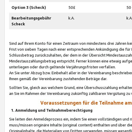
Option 3 (Scheck)
50£
50
Bearbeitungsgebühr
k.A.
k.A
Scheck
Sind auf Ihrem Konto für einen Zeitraum von mindestens drei Jahren kein
Frist von sieben Tagen nach einer entsprechenden Ankündigung die für
Schlussbetrag zurückzuhalten, der dem in der Übersicht Mindestausz
Mindestauszahlungsbetrag entspricht. Ferner können eine etwaig aufg
unterliegen oder durch geltende Verjährungsfristen verfallen.
An Sie unter Abzug bzw. Einbehalt aller in der Vereinbarung beschrieb
Ihnen gemäß der Vereinbarung zustehenden Beträge dar.
Sollten Sie, gleich aus welchem Grund, eine Überschusszahlung erhalte
an Sie im Rahmen der Vereinbarung zukünftig zahlbaren Vergütung zu 
Voraussetzungen für die Teilnahme a
1. Anmeldung und Teilnahmeberechtigung
Sie leiten den Anmeldeprozess ein, indem Sie einen vollständigen und 
muss/müssen originäre Inhalte (original content) enthalten und über d
Originalinhalte, die Materialien von Dritten verwenden, müssen wese