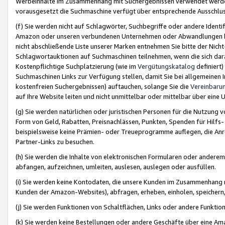
Werbeinhalte im Zusammenhang mit Suchergebnissen verwendet werden,
vorausgesetzt die Suchmaschine verfügt über entsprechende Ausschlu
(f) Sie werden nicht auf Schlagwörter, Suchbegriffe oder andere Ident
Amazon oder unseren verbundenen Unternehmen oder Abwandlungen bzw
nicht abschließende Liste unserer Marken entnehmen Sie bitte der Nich
Schlagwortauktionen auf Suchmaschinen teilnehmen, wenn die sich da
Kostenpflichtige Suchplatzierung (wie im
Vergütungskatalog
definiert
Suchmaschinen Links zur Verfügung stellen, damit Sie bei allgemeinen I
kostenfreien Suchergebnissen) auftauchen, solange Sie die
Vereinbaru
auf Ihre Website leiten und nicht unmittelbar oder mittelbar über eine
(g) Sie werden natürlichen oder juristischen Personen für die Nutzung 
Form von Geld, Rabatten, Preisnachlässen, Punkten, Spenden für Hilfs
beispielsweise keine Prämien- oder Treueprogramme auflegen, die Anrei
Partner-Links zu besuchen.
(h) Sie werden die Inhalte von elektronischen Formularen oder anderem M
abfangen, aufzeichnen, umleiten, auslesen, auslegen oder ausfüllen.
(i) Sie werden keine Kontodaten, die unsere Kunden im Zusammenhang 
Kunden der Amazon-Websites), abfragen, erheben, einholen, speichern,
(j) Sie werden Funktionen von Schaltflächen, Links oder andere Funkti
(k) Sie werden keine Bestellungen oder andere Geschäfte über eine Ama