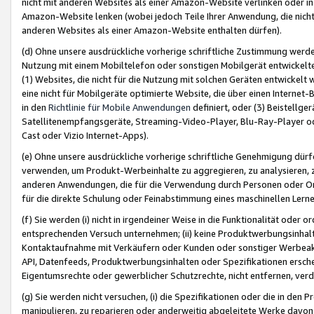
nicht mit anderen Websites als einer Amazon-Website verlinken oder i
Amazon-Website lenken (wobei jedoch Teile Ihrer Anwendung, die nich
anderen Websites als einer Amazon-Website enthalten dürfen).
(d) Ohne unsere ausdrückliche vorherige schriftliche Zustimmung werd
Nutzung mit einem Mobiltelefon oder sonstigen Mobilgerät entwickelt
(1) Websites, die nicht für die Nutzung mit solchen Geräten entwickelt
eine nicht für Mobilgeräte optimierte Website, die über einen Interne
in den
Richtlinie für Mobile Anwendungen
definiert, oder (3) Beistellge
Satellitenempfangsgeräte, Streaming-Video-Player, Blu-Ray-Player ode
Cast oder Vizio Internet-Apps).
(e) Ohne unsere ausdrückliche vorherige schriftliche Genehmigung dürfe
verwenden, um Produkt-Werbeinhalte zu aggregieren, zu analysieren, 
anderen Anwendungen, die für die Verwendung durch Personen oder Or
für die direkte Schulung oder Feinabstimmung eines maschinellen Lern
(f) Sie werden (i) nicht in irgendeiner Weise in die Funktionalität ode
entsprechenden Versuch unternehmen; (ii) keine Produktwerbungsinha
Kontaktaufnahme mit Verkäufern oder Kunden oder sonstiger Werbeaktiv
API, Datenfeeds, Produktwerbungsinhalten oder Spezifikationen erschei
Eigentumsrechte oder gewerblicher Schutzrechte, nicht entfernen, verd
(g) Sie werden nicht versuchen, (i) die Spezifikationen oder die in de
manipulieren, zu reparieren oder anderweitig abgeleitete Werke davon z