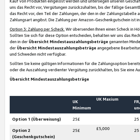
Kauf von Produkten eingelöst werden und unterliegen unseren Geschäf
uns das Recht vor, Vergütungen zurückzuhalten, bis der fällige Gesamt
das Recht vor, den Teil der Zahlungen, der den in der Zahlungstabelle 
Zahlungsart angibst. Die Zahlung per Amazon-Geschenkgutschein ist in
Option 3: Zahlung per Scheck.
Wir übersenden Ihnen einen Scheck in Höh
Sollten Sie sich für diese Option entscheiden, behalten wir uns das Rec
den in der
Übersicht Mindestauszahlungsbeträge
genannten Mindest
der
Übersicht Mindestauszahlungsbeträge
angegebene Bearbeitung
und Schweden nicht verfügbar.
Sollten Sie keine gültigen Informationen für die Zahlungsoption bereit
oder die Auszahlung verdienter Vergütung zurückhalten, bis Sie eine A
Übersicht Mindestauszahlungsbeträge
UK Maxium
UK
FR,
Minimum
un
Option 1 (Überweisung)
25£
25
£5,000
Option 2
25£
25
(Geschenkgutschein)