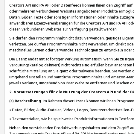
Creators API und PA API oder Datenfeeds können Ihnen den Zugriff auf D
oder mehreren verbundenen Websites angebotenen Produkte ermögliche
Daten, Bilder, Texte oder sonstigen Informationen oder Inhalte zuzugre
anwendbaren Lizenzvereinbarungen für die Creators API und PA API od
diesen verbundenen Websites zur Verfügung gestellt werden.
Sie dürfen den Programminhalt nicht dazu verwenden, geistiges Eigent
verletzen. Sie dürfen Programminhalte nicht verwenden, um direkt ode
maschinelles Lernen oder verwandte Technologien zu entwickeln oder zu
Die Lizenz endet mit sofortiger Wirkung automatisch, wenn Sie zu irg
Vergütungskatalog definiert) nicht rechtzeitig erfüllen bzw. ansonsten
schriftliche Mitteilung an Sie ganz oder teilweise beenden. Sie werden
umgehend einstellen und sämtliche Programminhalte und Amazon-Marke
jeweils verlangt, umgehend von Ihrer Website entfernen und löschen od
2. Voraussetzungen für die Nutzung der Creators API und der P
(a)
Beschreibung
. Im Rahmen dieser Lizenz können wir Ihnen Programmi
• Daten, Bilder, Audio-Dateien, Videos, Logos, Benutzerschnittstellen-
• Textmaterialien, wie beispielsweise Produktinformationen in Textfor
Neben den vorstehenden Produktwerbungsinhalten und dem Zugriff auf 
Zusammenhang mit Creators API und PA API Musterquellcodes und -bibli