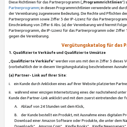
Diese Richtlinien für das Partnerprogramm („
Programmrichtlinien
“)
Partnerprogramm
; in diesen Programmrichtlinien verwendete und durch
der Vereinbarung zugewiesene Bedeutung. Die Rechte und Pflichten de
Partnerprogramm sowie Ziffer 3 der IP-Lizenz für das Partnerprogram
Einschränkung von Ziffer 6 Abs. (a) der Vereinbarung wird hiermit Fol
Partnerprogramm, die IP-Lizenz für das Partnerprogramm oder Ziffer 1
gegen die Vereinbarung.
Vergütungskatalog für das 
1. Qualifizierte Verkäufe und Qualifizierte Umsätze
„
Qualifizierte Verkäufe
“ werden von uns mit den in Ziffer 3 diese
(vorbehaltlich der in diesem Vergütungskatalog beschriebenen Ausnah
(a) Partner- Link auf Ihrer Site
:
i. ein Kunde durch Anklicken eines auf Ihrer Website platzierten Part
ii. während einer einzigen Internetsitzung eines der nachstehend unter (i)
Kunde den Partner-Link anklickt und mit dem zuerst eintretenden der f
A. Ablauf von 24 Stunden seit dem Klick,
B. der Kunde bestellt ein Produkt, mit Ausnahme eines digitalen P
Download einer Amazon Software oder Produkte, die unter dem N
Downloads“, „Amazon Coin“, „Kindle Books“, „Kindle Newspapers“, „