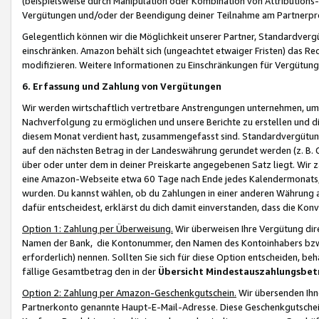
(beispielsweise durch Manipulation oder Kombination von Attributions-
Vergütungen und/oder der Beendigung deiner Teilnahme am Partnerp
Gelegentlich können wir die Möglichkeit unserer Partner, Standardv
einschränken. Amazon behält sich (ungeachtet etwaiger Fristen) das Re
modifizieren. Weitere Informationen zu Einschränkungen für Vergütung
6. Erfassung und Zahlung von Vergütungen
Wir werden wirtschaftlich vertretbare Anstrengungen unternehmen, um 
Nachverfolgung zu ermöglichen und unsere Berichte zu erstellen und di
diesem Monat verdient hast, zusammengefasst sind. Standardvergütung
auf den nächsten Betrag in der Landeswährung gerundet werden (z. B. C
über oder unter dem in deiner Preiskarte angegebenen Satz liegt. Wir
eine Amazon-Webseite etwa 60 Tage nach Ende jedes Kalendermonats, i
wurden. Du kannst wählen, ob du Zahlungen in einer anderen Währung
dafür entscheidest, erklärst du dich damit einverstanden, dass die K
Option 1: Zahlung per Überweisung.
Wir überweisen Ihre Vergütung dir
Namen der Bank, die Kontonummer, den Namen des Kontoinhabers bzw. a
erforderlich) nennen. Sollten Sie sich für diese Option entscheiden, be
fällige Gesamtbetrag den in der
Übersicht Mindestauszahlungsbet
Option 2: Zahlung per Amazon-Geschenkgutschein.
Wir übersenden Ihne
Partnerkonto genannte Haupt-E-Mail-Adresse. Diese Geschenkgutschei