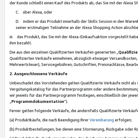
der Kunde schließt einen Kauf des Produkts ab, das Sie mit der Alexa 
C. über Alexa, oder
D. indem er das Produkt innerhalb der Skills Session in den Waren
seiner erstmaligen Teilnahme an der Alexa Shopping Action abschlie
iii. das Produkt, das Sie mit der Alexa-Einkaufsaktion vorgestellt ha
ihm bezahlt.
Die aus den einzelnen Qualifizierten Verkäufen generierten „
Qualifizi
Qualifizierten Verkäufe einnehmen, abzüglich etwaiger Versandkosten
Mehrwertsteuer), Servicegebühren, Gutschriften, Preisnachlässe, Bear
2. Ausgeschlossene Verkäufe
Unbeschadet des Vorstehenden gelten Qualifizierte Verkäufe nicht als
Vergütungskatalog für das Partnerprogramm oder andere Bestimmungen,
wir jeweils für das Partnerprogramm festlegen, einschließlich der jewe
„
Programmdokumentation
“).
Ferner gelten folgende Verkäufe, die andernfalls Qualifizierte Verkä
(a) Produktkäufe, die nach Beendigung Ihrer
Vereinbarung
erfolgen;
(b) Produktbestellungen, bei denen eine Stornierung, Rückgabe oder R