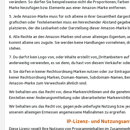
verändern. So dürfen Sie beispielsweise nicht die Proportionen, Farb
Marke hinzufügen bzw. Elemente aus einer Amazon-Marke entfernen.
5. Jede Amazon-Marke muss für sich alleine in ihrer Gesamtheit darge
grafischen oder Textelementen muss ein hinreichender Abstand gegebe
platzieren, der die Lesbarkeit oder Darstellung dieser Amazon-Marke b
6. Alle Rechte an den Amazon-Marken sind unser alleiniges Eigentum, 
kommt alleine uns zugute. Sie werden keine Handlungen vornehmen, 
stehen.
7. Du darfst kein Logo von, oder Inhalte erstellt von,
Drittanbietern au
anderweitig verwenden, es sei denn, du hast von diesem Verkäufer oder
8. Sie dürfen in keiner Rechtsordnung Marken nutzen oder zur Eintragu
keiner Rechtsordnung Marken, Domain-Namen, Subdomain-Namen, Benu
Amazon-Marke zum Verwechseln ähnlich sind.
Wir behalten uns das Recht vor, diese Markenrichtlinien und die gene
Einstellen einer Änderungsmitteilung oder überarbeiteter Markenricht
Wir behalten uns das Recht vor, gegen jede unbefugte Nutzung bzw. jede 
unserem alleinigen Ermessen angemessene Maßnahmen zu ergreifen.
IP-Lizenz- und Nutzungsan
Diese Lizenz regelt Ihre Nutzung von Programminhalten im Zusammen