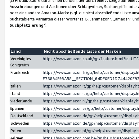
(c) Produktkäufe durch einen Kunden, der durch eine Anzeige auf eine 
Ausschreibungen und Auktionen über Schlagwörter, Suchbegriffe oder 
oder eine andere Amazon-Marke (vgl. die nicht abschließende Liste un
buchstabierte Varianten dieser Wörter (z. B. „ammazon“, „amaozn“ und „
Suchplatzierung
”);
Land
Nicht abschließende Liste der Marken
Vereinigtes
https://www.amazon.co.uk/gp/feature.html?ie=U
Königreich
Frankreich
https://www.amazon.fr/gp/help/customer/displa
E78834F9BA58__SECTION_64DE0ED1D744420E9
Italien
https://www.amazon.it/gp/help/customer/display
Irland
https://www.amazon.ie/gp/help/customer/displa
Niederlande
https://www.amazon.nl/gp/help/customer/display
Spanien
https://www.amazon.es/gp/help/customer/display
Deutschland
https://www.amazon.de/gp/help/customer/displa
Schweden
https://www.amazon.de/gp/help/customer/displa
Polen
https://www.amazon.pl/gp/help/customer/display
Belgien
https://www.amazon.com.be/gp/help/customer/d