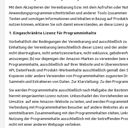
Mit dem Akzeptieren der Vereinbarung bzw. mit dem Aufrufen oder Nutz
Anwendungsprogrammierschnittstellen und anderer Tools (zusammen die
Texten und sonstigen Informationen und Inhalten in Bezug auf Produkte
nutzen können, erklären Sie sich damit einverstanden, an diese Lizenz 
1. Eingeschränkte Lizenz für Programminhalte
Vorbehaltlich der Bedingungen der Vereinbarung und ausschließlich z
Einhaltung der Vereinbarung (einschließlich dieser Lizenz und der ande
nicht übertragbare, nicht unterlizenzierbare, nicht exklusive, gebühren
anzuzeigen; (b) nur diejenigen der Amazon-Marken zu verwenden (wie in 
Programminhalte, ausschließlich auf Ihrer Website und in Übereinstimmu
API, Datenfeeds und Produkt-Werbeinhalte ausschließlich gemäß den Spe
Kopieren oder andere Verwenden von Programminhalten zugunsten Dri
Sammeln und Extrahieren von Daten. Zur Klarstellung: Zu den Program
Sie werden Programminhalte ausschließlich nach Maßgabe der Besti
hiermit eingeräumten Lizenz nutzen. Unbeschadet des Vorstehenden we
Umsätze auf eine Amazon-Website zu leiten, und werden Programminhal
Verbindung mit Programminhalten Besucher auf andere Websites als ein
unmittelbarem Zusammenhang mit den Programminhalten stehen, Links z
Nutzung der Programminhalte ausschließlich mit der betreffenden Pr
nicht mit einer anderen Webpage verlinken.