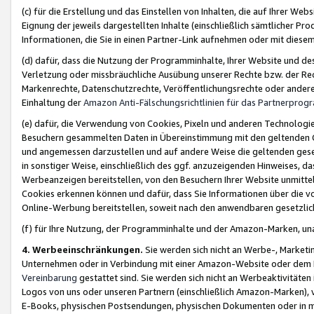
(c) für die Erstellung und das Einstellen von Inhalten, die auf Ihrer We
Eignung der jeweils dargestellten Inhalte (einschließlich sämtlicher 
Informationen, die Sie in einen Partner-Link aufnehmen oder mit diese
(d) dafür, dass die Nutzung der Programminhalte, Ihrer Website und des 
Verletzung oder missbräuchliche Ausübung unserer Rechte bzw. der Recht
Markenrechte, Datenschutzrechte, Veröffentlichungsrechte oder anderer
Einhaltung der
Amazon Anti-Fälschungsrichtlinien für das Partnerpro
(e) dafür, die Verwendung von Cookies, Pixeln und anderen Technologien
Besuchern gesammelten Daten in Übereinstimmung mit den geltenden Ge
und angemessen darzustellen und auf andere Weise die geltenden geset
in sonstiger Weise, einschließlich des ggf. anzuzeigenden Hinweises, d
Werbeanzeigen bereitstellen, von den Besuchern Ihrer Website unmitte
Cookies erkennen können und dafür, dass Sie Informationen über die v
Online-Werbung bereitstellen, soweit nach den anwendbaren gesetzlic
(f) für Ihre Nutzung, der Programminhalte und der Amazon-Marken, u
4. Werbeeinschränkungen.
Sie werden sich nicht an Werbe-, Market
Unternehmen oder in Verbindung mit einer Amazon-Website oder dem Pa
Vereinbarung
gestattet sind. Sie werden sich nicht an Werbeaktivitäten
Logos von uns oder unseren Partnern (einschließlich Amazon-Marken), 
E-Books, physischen Postsendungen, physischen Dokumenten oder in 