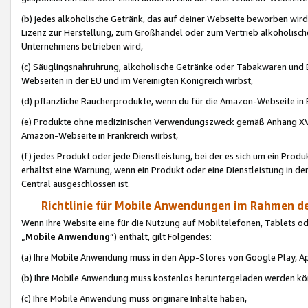
(b) jedes alkoholische Getränk, das auf deiner Webseite beworben wird
Lizenz zur Herstellung, zum Großhandel oder zum Vertrieb alkoholisch
Unternehmens betrieben wird,
(c) Säuglingsnahruhrung, alkoholische Getränke oder Tabakwaren und E
Webseiten in der EU und im Vereinigten Königreich wirbst,
(d) pflanzliche Raucherprodukte, wenn du für die Amazon-Webseite in B
(e) Produkte ohne medizinischen Verwendungszweck gemäß Anhang XVI 
Amazon-Webseite in Frankreich wirbst,
(f) jedes Produkt oder jede Dienstleistung, bei der es sich um ein Prod
erhältst eine Warnung, wenn ein Produkt oder eine Dienstleistung in de
Central ausgeschlossen ist.
Richtlinie für Mobile Anwendungen im Rahmen de
Wenn Ihre Website eine für die Nutzung auf Mobiltelefonen, Tablets 
„
Mobile Anwendung
“) enthält, gilt Folgendes:
(a) Ihre Mobile Anwendung muss in den App-Stores von Google Play, A
(b) Ihre Mobile Anwendung muss kostenlos heruntergeladen werden könn
(c) Ihre Mobile Anwendung muss originäre Inhalte haben,