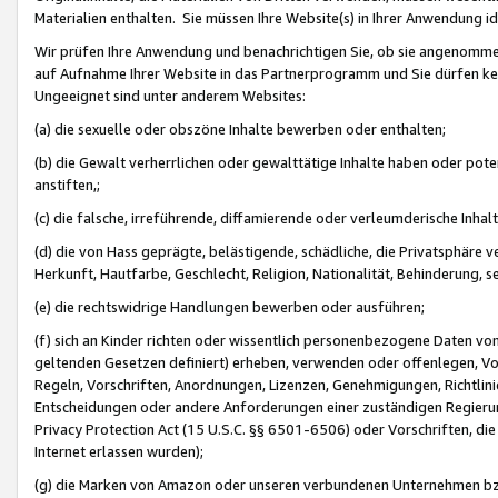
Materialien enthalten. Sie müssen Ihre Website(s) in Ihrer Anwendung ide
Wir prüfen Ihre Anwendung und benachrichtigen Sie, ob sie angenommen
auf Aufnahme Ihrer Website in das Partnerprogramm und Sie dürfen kei
Ungeeignet sind unter anderem Websites:
(a) die sexuelle oder obszöne Inhalte bewerben oder enthalten;
(b) die Gewalt verherrlichen oder gewalttätige Inhalte haben oder pot
anstiften,;
(c) die falsche, irreführende, diffamierende oder verleumderische Inha
(d) die von Hass geprägte, belästigende, schädliche, die Privatsphäre v
Herkunft, Hautfarbe, Geschlecht, Religion, Nationalität, Behinderung, 
(e) die rechtswidrige Handlungen bewerben oder ausführen;
(f) sich an Kinder richten oder wissentlich personenbezogene Daten vo
geltenden Gesetzen definiert) erheben, verwenden oder offenlegen, Vo
Regeln, Vorschriften, Anordnungen, Lizenzen, Genehmigungen, Richtlini
Entscheidungen oder andere Anforderungen einer zuständigen Regierung
Privacy Protection Act (15 U.S.C. §§ 6501-6506) oder Vorschriften, di
Internet erlassen wurden);
(g) die Marken von Amazon oder unseren verbundenen Unternehmen b