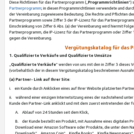
Diese Richtlinien für das Partnerprogramm („
Programmrichtlinien
“)
Partnerprogramm
; in diesen Programmrichtlinien verwendete und durch
der Vereinbarung zugewiesene Bedeutung. Die Rechte und Pflichten de
Partnerprogramm sowie Ziffer 3 der IP-Lizenz für das Partnerprogram
Einschränkung von Ziffer 6 Abs. (a) der Vereinbarung wird hiermit Fol
Partnerprogramm, die IP-Lizenz für das Partnerprogramm oder Ziffer 1
gegen die Vereinbarung.
Vergütungskatalog für das 
1. Qualifizierte Verkäufe und Qualifizierte Umsätze
„
Qualifizierte Verkäufe
“ werden von uns mit den in Ziffer 3 diese
(vorbehaltlich der in diesem Vergütungskatalog beschriebenen Ausnah
(a) Partner- Link auf Ihrer Site
:
i. ein Kunde durch Anklicken eines auf Ihrer Website platzierten Part
ii. während einer einzigen Internetsitzung eines der nachstehend unter (i)
Kunde den Partner-Link anklickt und mit dem zuerst eintretenden der f
A. Ablauf von 24 Stunden seit dem Klick,
B. der Kunde bestellt ein Produkt, mit Ausnahme eines digitalen P
Download einer Amazon Software oder Produkte, die unter dem N
Downloads“, „Amazon Coin“, „Kindle Books“, „Kindle Newspapers“, „