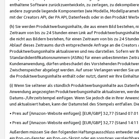
enthaltene Software zurückzuentwickeln, zu zerlegen, zu dekompilier
andere zugrunde liegende Komponenten (wie Modelle, Modellparameter
mit der Creators API, der PA API, Datenfeeds oder in den Produkt Werb
(h) Sie werden Produktwerbungsinhalte, die aus einem Bild bestehen, ni
Zeitraum von bis zu 24 Stunden einen Link auf Produktwerbungsinhalte
die nicht aus Bildern bestehen, für einen Zeitraum von bis zu 24 Stund
Ablauf dieses Zeitraums durch entsprechende Anfrage an die Creators 
Produktwerbungsinhalte aktualisieren und neu darstellen. Sofern wir Ih
Standardidentifikationsnummern (ASINs) für einen unbestimmten Zeitra
Kundenanwendung, dürfen unbeschadet des Vorstehenden Produktwerbu
Zwischenspeicher abgelegt werden. Auf unser Verlangen werden Sie un
die Produktwerbungsinhalte enthält oder nutzt, damit wir Ihre Einhalt
(i) Wenn Sie seltener als stündlich Produktwerbungsinhalte aus Datenfe
Anwendung angezeigten Produktwerbungsinhalte aktualisieren, werden 
Datums-/Uhrzeitstempel einfügen. Wenn Sie jedoch die in Ihrer Anwe
und aktualisiert haben, kann der Datumsteil des Stempels entfallen. Dies
• Preis auf [Amazon-Website einfügen]: [EUR/GBP] 32,77 (Stand 07.01.
• Preis auf [Amazon-Website einfügen]: [EUR/GBP] 32,77 (Stand 14:11 
Außerdem müssen Sie den folgenden Haftungsausschluss entweder neb
ein Pop-up-Fenster, ein Pop-up-Skript oder ein sonstiges vergleichba