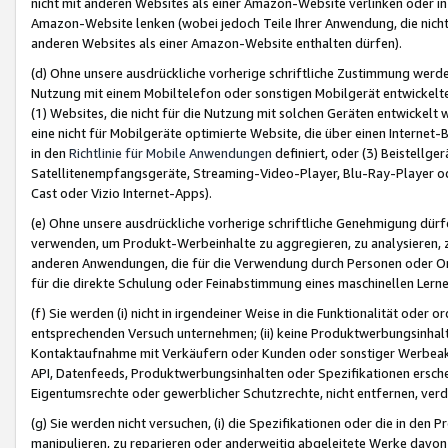
nicht mit anderen Websites als einer Amazon-Website verlinken oder i
Amazon-Website lenken (wobei jedoch Teile Ihrer Anwendung, die nich
anderen Websites als einer Amazon-Website enthalten dürfen).
(d) Ohne unsere ausdrückliche vorherige schriftliche Zustimmung werd
Nutzung mit einem Mobiltelefon oder sonstigen Mobilgerät entwickelt
(1) Websites, die nicht für die Nutzung mit solchen Geräten entwickelt
eine nicht für Mobilgeräte optimierte Website, die über einen Interne
in den
Richtlinie für Mobile Anwendungen
definiert, oder (3) Beistellge
Satellitenempfangsgeräte, Streaming-Video-Player, Blu-Ray-Player ode
Cast oder Vizio Internet-Apps).
(e) Ohne unsere ausdrückliche vorherige schriftliche Genehmigung dürfe
verwenden, um Produkt-Werbeinhalte zu aggregieren, zu analysieren, 
anderen Anwendungen, die für die Verwendung durch Personen oder Or
für die direkte Schulung oder Feinabstimmung eines maschinellen Lern
(f) Sie werden (i) nicht in irgendeiner Weise in die Funktionalität ode
entsprechenden Versuch unternehmen; (ii) keine Produktwerbungsinha
Kontaktaufnahme mit Verkäufern oder Kunden oder sonstiger Werbeaktiv
API, Datenfeeds, Produktwerbungsinhalten oder Spezifikationen erschei
Eigentumsrechte oder gewerblicher Schutzrechte, nicht entfernen, verd
(g) Sie werden nicht versuchen, (i) die Spezifikationen oder die in de
manipulieren, zu reparieren oder anderweitig abgeleitete Werke davon z