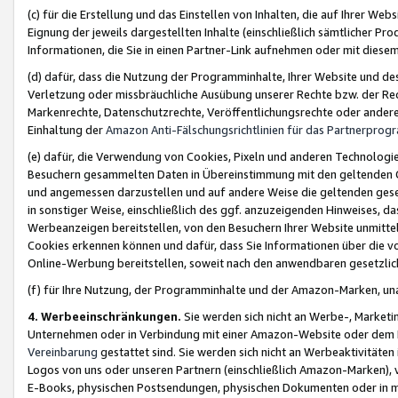
(c) für die Erstellung und das Einstellen von Inhalten, die auf Ihrer We
Eignung der jeweils dargestellten Inhalte (einschließlich sämtlicher 
Informationen, die Sie in einen Partner-Link aufnehmen oder mit diese
(d) dafür, dass die Nutzung der Programminhalte, Ihrer Website und des 
Verletzung oder missbräuchliche Ausübung unserer Rechte bzw. der Recht
Markenrechte, Datenschutzrechte, Veröffentlichungsrechte oder anderer
Einhaltung der
Amazon Anti-Fälschungsrichtlinien für das Partnerpro
(e) dafür, die Verwendung von Cookies, Pixeln und anderen Technologien
Besuchern gesammelten Daten in Übereinstimmung mit den geltenden Ge
und angemessen darzustellen und auf andere Weise die geltenden geset
in sonstiger Weise, einschließlich des ggf. anzuzeigenden Hinweises, d
Werbeanzeigen bereitstellen, von den Besuchern Ihrer Website unmitte
Cookies erkennen können und dafür, dass Sie Informationen über die v
Online-Werbung bereitstellen, soweit nach den anwendbaren gesetzlic
(f) für Ihre Nutzung, der Programminhalte und der Amazon-Marken, u
4. Werbeeinschränkungen.
Sie werden sich nicht an Werbe-, Market
Unternehmen oder in Verbindung mit einer Amazon-Website oder dem Pa
Vereinbarung
gestattet sind. Sie werden sich nicht an Werbeaktivitäten
Logos von uns oder unseren Partnern (einschließlich Amazon-Marken), 
E-Books, physischen Postsendungen, physischen Dokumenten oder in 