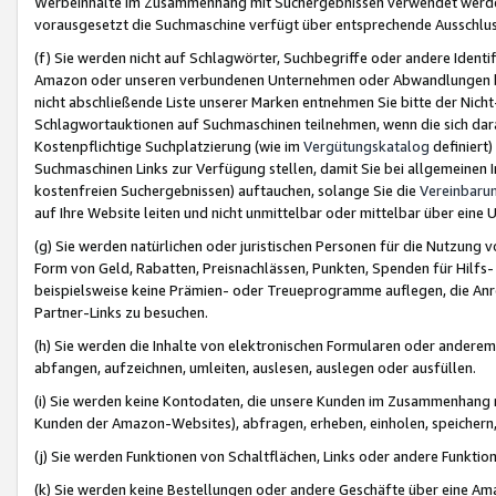
Werbeinhalte im Zusammenhang mit Suchergebnissen verwendet werden,
vorausgesetzt die Suchmaschine verfügt über entsprechende Ausschlu
(f) Sie werden nicht auf Schlagwörter, Suchbegriffe oder andere Ident
Amazon oder unseren verbundenen Unternehmen oder Abwandlungen bzw
nicht abschließende Liste unserer Marken entnehmen Sie bitte der Nich
Schlagwortauktionen auf Suchmaschinen teilnehmen, wenn die sich da
Kostenpflichtige Suchplatzierung (wie im
Vergütungskatalog
definiert
Suchmaschinen Links zur Verfügung stellen, damit Sie bei allgemeinen I
kostenfreien Suchergebnissen) auftauchen, solange Sie die
Vereinbaru
auf Ihre Website leiten und nicht unmittelbar oder mittelbar über eine
(g) Sie werden natürlichen oder juristischen Personen für die Nutzung 
Form von Geld, Rabatten, Preisnachlässen, Punkten, Spenden für Hilfs
beispielsweise keine Prämien- oder Treueprogramme auflegen, die Anrei
Partner-Links zu besuchen.
(h) Sie werden die Inhalte von elektronischen Formularen oder anderem M
abfangen, aufzeichnen, umleiten, auslesen, auslegen oder ausfüllen.
(i) Sie werden keine Kontodaten, die unsere Kunden im Zusammenhang 
Kunden der Amazon-Websites), abfragen, erheben, einholen, speichern,
(j) Sie werden Funktionen von Schaltflächen, Links oder andere Funkti
(k) Sie werden keine Bestellungen oder andere Geschäfte über eine Ama