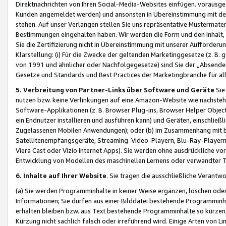
Direktnachrichten von Ihren Social-Media-Websites einfügen. vorausg
Kunden angemeldet werden) und ansonsten in Übereinstimmung mit der
stehen. Auf unser Verlangen stellen Sie uns repräsentative Mustermater
Bestimmungen eingehalten haben. Wir werden die Form und den Inhalt, di
Sie die Zertifizierung nicht in Übereinstimmung mit unserer Aufforderu
Klarstellung: (i) Für die Zwecke der geltenden Marketinggesetze (z. 
von 1991 und ähnlicher oder Nachfolgegesetze) sind Sie der „Absender“ j
Gesetze und Standards und Best Practices der Marketingbranche für 
5. Verbreitung von Partner-Links über Software und Geräte
Sie
nutzen bzw. keine Verlinkungen auf eine Amazon-Website wie nachsteh
Software-Applikationen (z. B. Browser Plug-ins, Browser Helper Objec
ein Endnutzer installieren und ausführen kann) und Geräten, einschlie
Zugelassenen Mobilen Anwendungen); oder (b) im Zusammenhang mit bzw.
Satellitenempfangsgeräte, Streaming-Video-Playern, Blu-Ray-Playern 
Viera Cast oder Vizio Internet Apps). Sie werden ohne ausdrückliche v
Entwicklung von Modellen des maschinellen Lernens oder verwandter 
6. Inhalte auf Ihrer Website
. Sie tragen die ausschließliche Verantwo
(a) Sie werden Programminhalte in keiner Weise ergänzen, löschen oder
Informationen; Sie dürfen aus einer Bilddatei bestehende Programminhal
erhalten bleiben bzw. aus Text bestehende Programminhalte so kürzen, 
Kürzung nicht sachlich falsch oder irreführend wird. Einige Arten von L