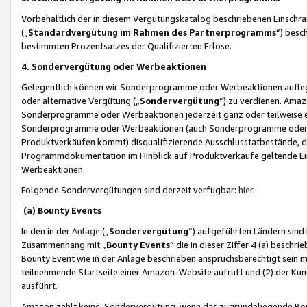
Vorbehaltlich der in diesem Vergütungskatalog beschriebenen Einschr
(„
Standardvergütung im Rahmen des Partnerprogramms
“) besc
bestimmten Prozentsatzes der Qualifizierten Erlöse.
4. Sondervergütung oder Werbeaktionen
Gelegentlich können wir Sonderprogramme oder Werbeaktionen auflegen,
oder alternative Vergütung („
Sondervergütung
”) zu verdienen. Amazo
Sonderprogramme oder Werbeaktionen jederzeit ganz oder teilweise einz
Sonderprogramme oder Werbeaktionen (auch Sonderprogramme oder We
Produktverkäufen kommt) disqualifizierende Ausschlusstatbestände, di
Programmdokumentation im Hinblick auf Produktverkäufe geltende E
Werbeaktionen.
Folgende Sondervergütungen sind derzeit verfügbar:
hier
.
(a) Bounty Events
In den in der
Anlage
(„
Sondervergütung
“) aufgeführten Ländern sind
Zusammenhang mit „
Bounty Events
“ die in dieser Ziffer 4 (a) besch
Bounty Event wie in der Anlage beschrieben anspruchsberechtigt sein mu
teilnehmende Startseite einer Amazon-Website aufruft und (2) der Kun
ausführt.
Amazon zahlt keine Sondervergütung, wenn das zugrundeliegende Boun