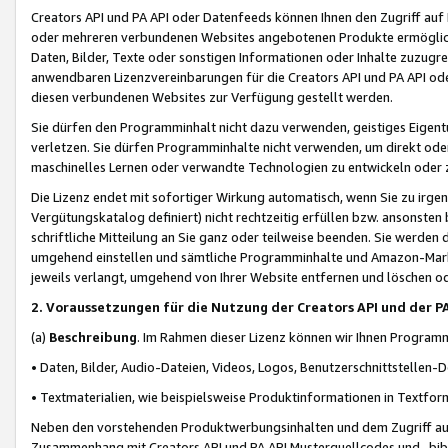
Creators API und PA API oder Datenfeeds können Ihnen den Zugriff auf D
oder mehreren verbundenen Websites angebotenen Produkte ermögliche
Daten, Bilder, Texte oder sonstigen Informationen oder Inhalte zuzugre
anwendbaren Lizenzvereinbarungen für die Creators API und PA API od
diesen verbundenen Websites zur Verfügung gestellt werden.
Sie dürfen den Programminhalt nicht dazu verwenden, geistiges Eigent
verletzen. Sie dürfen Programminhalte nicht verwenden, um direkt ode
maschinelles Lernen oder verwandte Technologien zu entwickeln oder zu
Die Lizenz endet mit sofortiger Wirkung automatisch, wenn Sie zu irg
Vergütungskatalog definiert) nicht rechtzeitig erfüllen bzw. ansonsten
schriftliche Mitteilung an Sie ganz oder teilweise beenden. Sie werden
umgehend einstellen und sämtliche Programminhalte und Amazon-Marke
jeweils verlangt, umgehend von Ihrer Website entfernen und löschen od
2. Voraussetzungen für die Nutzung der Creators API und der P
(a)
Beschreibung
. Im Rahmen dieser Lizenz können wir Ihnen Programmi
• Daten, Bilder, Audio-Dateien, Videos, Logos, Benutzerschnittstellen-
• Textmaterialien, wie beispielsweise Produktinformationen in Textfor
Neben den vorstehenden Produktwerbungsinhalten und dem Zugriff auf 
Zusammenhang mit Creators API und PA API Musterquellcodes und -bibli