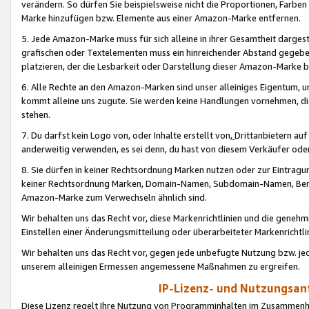
verändern. So dürfen Sie beispielsweise nicht die Proportionen, Farb
Marke hinzufügen bzw. Elemente aus einer Amazon-Marke entfernen.
5. Jede Amazon-Marke muss für sich alleine in ihrer Gesamtheit darge
grafischen oder Textelementen muss ein hinreichender Abstand gegebe
platzieren, der die Lesbarkeit oder Darstellung dieser Amazon-Marke b
6. Alle Rechte an den Amazon-Marken sind unser alleiniges Eigentum, 
kommt alleine uns zugute. Sie werden keine Handlungen vornehmen, 
stehen.
7. Du darfst kein Logo von, oder Inhalte erstellt von,
Drittanbietern au
anderweitig verwenden, es sei denn, du hast von diesem Verkäufer oder
8. Sie dürfen in keiner Rechtsordnung Marken nutzen oder zur Eintragu
keiner Rechtsordnung Marken, Domain-Namen, Subdomain-Namen, Benu
Amazon-Marke zum Verwechseln ähnlich sind.
Wir behalten uns das Recht vor, diese Markenrichtlinien und die gene
Einstellen einer Änderungsmitteilung oder überarbeiteter Markenricht
Wir behalten uns das Recht vor, gegen jede unbefugte Nutzung bzw. jede 
unserem alleinigen Ermessen angemessene Maßnahmen zu ergreifen.
IP-Lizenz- und Nutzungsan
Diese Lizenz regelt Ihre Nutzung von Programminhalten im Zusammen