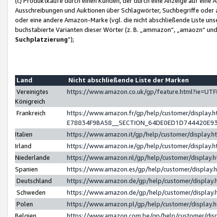
(c) Produktkäufe durch einen Kunden, der durch eine Anzeige auf eine 
Ausschreibungen und Auktionen über Schlagwörter, Suchbegriffe oder 
oder eine andere Amazon-Marke (vgl. die nicht abschließende Liste un
buchstabierte Varianten dieser Wörter (z. B. „ammazon“, „amaozn“ und „
Suchplatzierung
”);
Land
Nicht abschließende Liste der Marken
Vereinigtes
https://www.amazon.co.uk/gp/feature.html?ie=U
Königreich
Frankreich
https://www.amazon.fr/gp/help/customer/displa
E78834F9BA58__SECTION_64DE0ED1D744420E9
Italien
https://www.amazon.it/gp/help/customer/display
Irland
https://www.amazon.ie/gp/help/customer/displa
Niederlande
https://www.amazon.nl/gp/help/customer/display
Spanien
https://www.amazon.es/gp/help/customer/display
Deutschland
https://www.amazon.de/gp/help/customer/displa
Schweden
https://www.amazon.de/gp/help/customer/displa
Polen
https://www.amazon.pl/gp/help/customer/display
Belgien
https://www.amazon.com.be/gp/help/customer/d