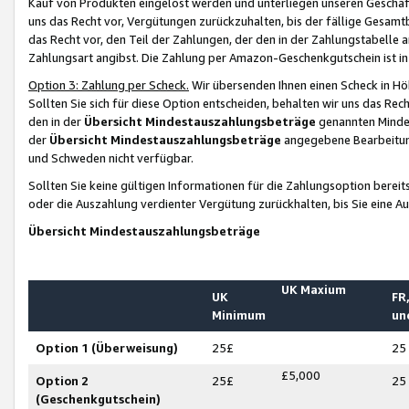
Kauf von Produkten eingelöst werden und unterliegen unseren Geschäf
uns das Recht vor, Vergütungen zurückzuhalten, bis der fällige Gesamt
das Recht vor, den Teil der Zahlungen, der den in der Zahlungstabelle 
Zahlungsart angibst. Die Zahlung per Amazon-Geschenkgutschein ist in
Option 3: Zahlung per Scheck.
Wir übersenden Ihnen einen Scheck in Höh
Sollten Sie sich für diese Option entscheiden, behalten wir uns das Rec
den in der
Übersicht Mindestauszahlungsbeträge
genannten Mindest
der
Übersicht Mindestauszahlungsbeträge
angegebene Bearbeitung
und Schweden nicht verfügbar.
Sollten Sie keine gültigen Informationen für die Zahlungsoption bereit
oder die Auszahlung verdienter Vergütung zurückhalten, bis Sie eine A
Übersicht Mindestauszahlungsbeträge
UK Maxium
UK
FR,
Minimum
un
Option 1 (Überweisung)
25£
25
£5,000
Option 2
25£
25
(Geschenkgutschein)