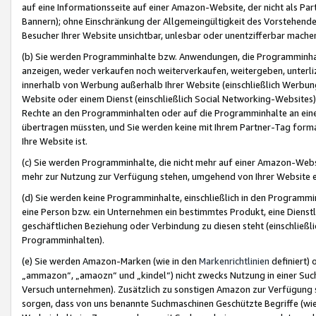
auf eine Informationsseite auf einer Amazon-Website, der nicht als Part
Bannern); ohne Einschränkung der Allgemeingültigkeit des Vorstehende
Besucher Ihrer Website unsichtbar, unlesbar oder unentzifferbar mache
(b) Sie werden Programminhalte bzw. Anwendungen, die Programminhalt
anzeigen, weder verkaufen noch weiterverkaufen, weitergeben, unterli
innerhalb von Werbung außerhalb Ihrer Website (einschließlich Werbun
Website oder einem Dienst (einschließlich Social Networking-Website
Rechte an den Programminhalten oder auf die Programminhalte an eine a
übertragen müssten, und Sie werden keine mit Ihrem Partner-Tag formati
Ihre Website ist.
(c) Sie werden Programminhalte, die nicht mehr auf einer Amazon-Websit
mehr zur Nutzung zur Verfügung stehen, umgehend von Ihrer Website e
(d) Sie werden keine Programminhalte, einschließlich in den Programmin
eine Person bzw. ein Unternehmen ein bestimmtes Produkt, eine Dienstle
geschäftlichen Beziehung oder Verbindung zu diesen steht (einschließli
Programminhalten).
(e) Sie werden Amazon-Marken (wie in den
Markenrichtlinien
definiert) 
„ammazon“, „amaozn“ und „kindel“) nicht zwecks Nutzung in einer Suc
Versuch unternehmen). Zusätzlich zu sonstigen Amazon zur Verfügung 
sorgen, dass von uns benannte Suchmaschinen Geschützte Begriffe (wie 