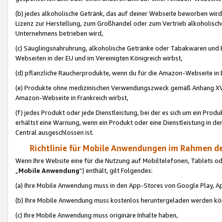
(b) jedes alkoholische Getränk, das auf deiner Webseite beworben wird
Lizenz zur Herstellung, zum Großhandel oder zum Vertrieb alkoholisch
Unternehmens betrieben wird,
(c) Säuglingsnahruhrung, alkoholische Getränke oder Tabakwaren und E
Webseiten in der EU und im Vereinigten Königreich wirbst,
(d) pflanzliche Raucherprodukte, wenn du für die Amazon-Webseite in B
(e) Produkte ohne medizinischen Verwendungszweck gemäß Anhang XVI 
Amazon-Webseite in Frankreich wirbst,
(f) jedes Produkt oder jede Dienstleistung, bei der es sich um ein Prod
erhältst eine Warnung, wenn ein Produkt oder eine Dienstleistung in de
Central ausgeschlossen ist.
Richtlinie für Mobile Anwendungen im Rahmen de
Wenn Ihre Website eine für die Nutzung auf Mobiltelefonen, Tablets 
„
Mobile Anwendung
“) enthält, gilt Folgendes:
(a) Ihre Mobile Anwendung muss in den App-Stores von Google Play, A
(b) Ihre Mobile Anwendung muss kostenlos heruntergeladen werden könn
(c) Ihre Mobile Anwendung muss originäre Inhalte haben,