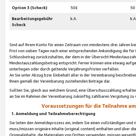
Option 3 (Scheck)
50£
50
Bearbeitungsgebühr
k.A.
k.A
Scheck
Sind auf Ihrem Konto für einen Zeitraum von mindestens drei Jahren kein
Frist von sieben Tagen nach einer entsprechenden Ankündigung die für
Schlussbetrag zurückzuhalten, der dem in der Übersicht Mindestausz
Mindestauszahlungsbetrag entspricht. Ferner können eine etwaig aufg
unterliegen oder durch geltende Verjährungsfristen verfallen.
An Sie unter Abzug bzw. Einbehalt aller in der Vereinbarung beschrieb
Ihnen gemäß der Vereinbarung zustehenden Beträge dar.
Sollten Sie, gleich aus welchem Grund, eine Überschusszahlung erhalte
an Sie im Rahmen der Vereinbarung zukünftig zahlbaren Vergütung zu 
Voraussetzungen für die Teilnahme a
1. Anmeldung und Teilnahmeberechtigung
Sie leiten den Anmeldeprozess ein, indem Sie einen vollständigen und 
muss/müssen originäre Inhalte (original content) enthalten und über d
Originalinhalte, die Materialien von Dritten verwenden, müssen wese