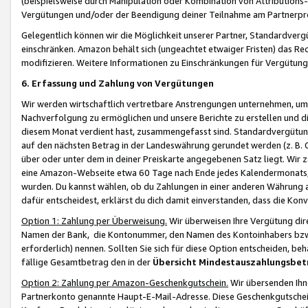
(beispielsweise durch Manipulation oder Kombination von Attributions-
Vergütungen und/oder der Beendigung deiner Teilnahme am Partnerp
Gelegentlich können wir die Möglichkeit unserer Partner, Standardv
einschränken. Amazon behält sich (ungeachtet etwaiger Fristen) das Re
modifizieren. Weitere Informationen zu Einschränkungen für Vergütung
6. Erfassung und Zahlung von Vergütungen
Wir werden wirtschaftlich vertretbare Anstrengungen unternehmen, um 
Nachverfolgung zu ermöglichen und unsere Berichte zu erstellen und di
diesem Monat verdient hast, zusammengefasst sind. Standardvergütung
auf den nächsten Betrag in der Landeswährung gerundet werden (z. B. C
über oder unter dem in deiner Preiskarte angegebenen Satz liegt. Wir
eine Amazon-Webseite etwa 60 Tage nach Ende jedes Kalendermonats, i
wurden. Du kannst wählen, ob du Zahlungen in einer anderen Währung
dafür entscheidest, erklärst du dich damit einverstanden, dass die K
Option 1: Zahlung per Überweisung.
Wir überweisen Ihre Vergütung dir
Namen der Bank, die Kontonummer, den Namen des Kontoinhabers bzw. a
erforderlich) nennen. Sollten Sie sich für diese Option entscheiden, be
fällige Gesamtbetrag den in der
Übersicht Mindestauszahlungsbet
Option 2: Zahlung per Amazon-Geschenkgutschein.
Wir übersenden Ihne
Partnerkonto genannte Haupt-E-Mail-Adresse. Diese Geschenkgutschei