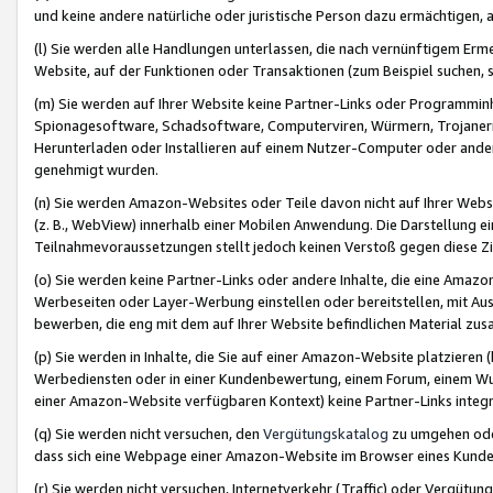
und keine andere natürliche oder juristische Person dazu ermächtigen, a
(l) Sie werden alle Handlungen unterlassen, die nach vernünftigem Erme
Website, auf der Funktionen oder Transaktionen (zum Beispiel suchen, s
(m) Sie werden auf Ihrer Website keine Partner-Links oder Programmin
Spionagesoftware, Schadsoftware, Computerviren, Würmern, Trojaner
Herunterladen oder Installieren auf einem Nutzer-Computer oder ande
genehmigt wurden.
(n) Sie werden Amazon-Websites oder Teile davon nicht auf Ihrer Websi
(z. B., WebView) innerhalb einer Mobilen Anwendung. Die Darstellung ein
Teilnahmevoraussetzungen stellt jedoch keinen Verstoß gegen diese Zif
(o) Sie werden keine Partner-Links oder andere Inhalte, die eine Am
Werbeseiten oder Layer-Werbung einstellen oder bereitstellen, mit Au
bewerben, die eng mit dem auf Ihrer Website befindlichen Material z
(p) Sie werden in Inhalte, die Sie auf einer Amazon-Website platzier
Werbediensten oder in einer Kundenbewertung, einem Forum, einem Wun
einer Amazon-Website verfügbaren Kontext) keine Partner-Links integr
(q) Sie werden nicht versuchen, den
Vergütungskatalog
zu umgehen oder
dass sich eine Webpage einer Amazon-Website im Browser eines Kunden 
(r) Sie werden nicht versuchen, Internetverkehr (Traffic) oder Vergü