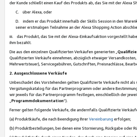
der Kunde schließt einen Kauf des Produkts ab, das Sie mit der Alexa 
C. über Alexa, oder
D. indem er das Produkt innerhalb der Skills Session in den Waren
seiner erstmaligen Teilnahme an der Alexa Shopping Action abschlie
iii. das Produkt, das Sie mit der Alexa-Einkaufsaktion vorgestellt ha
ihm bezahlt.
Die aus den einzelnen Qualifizierten Verkäufen generierten „
Qualifizi
Qualifizierten Verkäufe einnehmen, abzüglich etwaiger Versandkosten
Mehrwertsteuer), Servicegebühren, Gutschriften, Preisnachlässe, Bear
2. Ausgeschlossene Verkäufe
Unbeschadet des Vorstehenden gelten Qualifizierte Verkäufe nicht als
Vergütungskatalog für das Partnerprogramm oder andere Bestimmungen,
wir jeweils für das Partnerprogramm festlegen, einschließlich der jewe
„
Programmdokumentation
“).
Ferner gelten folgende Verkäufe, die andernfalls Qualifizierte Verkä
(a) Produktkäufe, die nach Beendigung Ihrer
Vereinbarung
erfolgen;
(b) Produktbestellungen, bei denen eine Stornierung, Rückgabe oder R