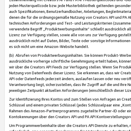
jeden Musterquellcode bzw. jede Musterbibliothek geltenden gesonder
auch Spezifikationen, Benutzerhandbücher, Anleitungen, Begleitmaterial
denen die für die ordnungsgemäße Nutzung von Creators API und PA A
technischen Anforderungen und Test- und Leistungskriterien (zusammen
verwendete Begriff „Produktwerbungsinhalte“ schließt ausdrücklich al
Lizenz zur Verfügung stellen, sowie alle von uns zur Verfügung gestel
ausdrücklich nicht auf Daten, Bilder, Texte oder sonstige Informatione
es sich nicht um eine Amazon-Website handelt.
(b) Abrufen von Produktwerbungsinhalten. Sie können Produkt-Werbein
ausdrückliche vorherige schriftliche Genehmigung erteilt haben, könn
wir über die Creators API Feeds zur Verfügung stellen. Wenn Sie Produk
Nutzung von Datenfeeds dieser Lizenz. Sie erkennen an, dass wir Creat
API oder Datenfeeds jederzeit ändern, auslaufen lassen oder neu veröffe
Verantwortung liegt, sicherzustellen, dass Ihr Zugriff auf die und Ihr
jeweiligen Zeitpunkt aktuellen Anforderungen (einschließlich dieser Liz
Zur Identifizierung Ihres Kontos und zum Stellen von Anfragen an Crea
Schlüssel und einem privaten Schlüssel (jedes Schlüsselpaar eine „Kon
Rahmen des Amazon-Partnerprogramms zugeteilte Partner-ID oder ein
Kontokennungen über den Creators API und PA API Kontoerstellungspro
Um Programmwerbeinhalte über die Creators API Dienste zu erhalten, m