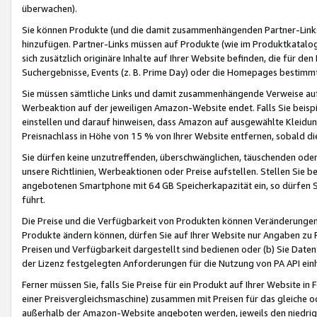
überwachen).
Sie können Produkte (und die damit zusammenhängenden Partner-Links)
hinzufügen. Partner-Links müssen auf Produkte (wie im Produktkatalog de
sich zusätzlich originäre Inhalte auf Ihrer Website befinden, die für 
Suchergebnisse, Events (z. B. Prime Day) oder die Homepages bestimmte
Sie müssen sämtliche Links und damit zusammenhängende Verweise auf z
Werbeaktion auf der jeweiligen Amazon-Website endet. Falls Sie beisp
einstellen und darauf hinweisen, dass Amazon auf ausgewählte Kleidun
Preisnachlass in Höhe von 15 % von Ihrer Website entfernen, sobald di
Sie dürfen keine unzutreffenden, überschwänglichen, täuschenden od
unsere Richtlinien, Werbeaktionen oder Preise aufstellen. Stellen Sie 
angebotenen Smartphone mit 64 GB Speicherkapazität ein, so dürfen S
führt.
Die Preise und die Verfügbarkeit von Produkten können Veränderungen 
Produkte ändern können, dürfen Sie auf Ihrer Website nur Angaben zu P
Preisen und Verfügbarkeit dargestellt sind bedienen oder (b) Sie Daten
der Lizenz festgelegten Anforderungen für die Nutzung von PA API einh
Ferner müssen Sie, falls Sie Preise für ein Produkt auf Ihrer Website in 
einer Preisvergleichsmaschine) zusammen mit Preisen für das gleiche o
außerhalb der Amazon-Website angeboten werden, jeweils den niedrigst