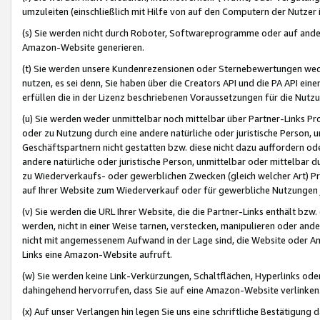
umzuleiten (einschließlich mit Hilfe von auf den Computern der Nutzer i
(s) Sie werden nicht durch Roboter, Softwareprogramme oder auf andere
Amazon-Website generieren.
(t) Sie werden unsere Kundenrezensionen oder Sternebewertungen wed
nutzen, es sei denn, Sie haben über die Creators API und die PA API e
erfüllen die in der Lizenz beschriebenen Voraussetzungen für die Nutzu
(u) Sie werden weder unmittelbar noch mittelbar über Partner-Links P
oder zu Nutzung durch eine andere natürliche oder juristische Person,
Geschäftspartnern nicht gestatten bzw. diese nicht dazu auffordern od
andere natürliche oder juristische Person, unmittelbar oder mittelbar
zu Wiederverkaufs- oder gewerblichen Zwecken (gleich welcher Art) 
auf Ihrer Website zum Wiederverkauf oder für gewerbliche Nutzungen 
(v) Sie werden die URL Ihrer Website, die die Partner-Links enthält b
werden, nicht in einer Weise tarnen, verstecken, manipulieren oder and
nicht mit angemessenem Aufwand in der Lage sind, die Website oder A
Links eine Amazon-Website aufruft.
(w) Sie werden keine Link-Verkürzungen, Schaltflächen, Hyperlinks ode
dahingehend hervorrufen, dass Sie auf eine Amazon-Website verlinken
(x) Auf unser Verlangen hin legen Sie uns eine schriftliche Bestätigung