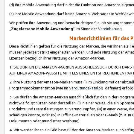
(d) Ihre Mobile Anwendung darf nicht die Funktion von Amazons eige
(e) Ihre Mobile Anwendung darf keine Amazon-Webpages in WebView 
Wir prüfen Ihre Anwendung und benachrichtigen Sie, ob sie angenomm
„
Zugelassene Mobile Anwendung
“ im Sinne der
Vereinbarung
.
Markenrichtlinien für das 
Diese Richtlinien gelten für die Nutzung der Marken, die wir Ihnen als 
müssen jederzeit strikt eingehalten werden, und jede Nutzung der Ama
Lizenzen bezüglich Ihrer Nutzung der Amazon-Marken.
1. SIE DÜRFEN DIE AMAZON-MARKEN AUSSCHLIESSLICH DURCH DARS
AUF EINER AMAZON-WEBSITE MITTELS EINES ENTSPRECHENDEN PART
2. Ihre Nutzung der Amazon-Marken muss (i) im Einklang mit der aktuells
Programmdokumentation (wie im
Vergütungskatalog
definiert) erfolg
3. Sie dürfen die Amazon-Marken ausschließlich für den in der Progr
nicht wie folgt nutzen oder darstellen: (i) in einer Weise, die ein Spo
Produkte und Dienstleistungen zu verunglimpfen, (iii) in einer Weise
schädigen könnte, oder (iv) in Offline-Materialien oder E-Mails (z. B.
Dokumenten oder mündlicher Werbung).
4. Wir werden Ihnen ein Bild bzw. Bilder der Amazon-Marken zur Verfüg