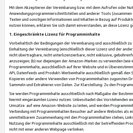
Mit dem Akzeptieren der Vereinbarung bzw. mit dem Aufrufen oder Nutz
Anwendungsprogrammierschnittstellen und anderer Tools (zusammen die
Texten und sonstigen Informationen und Inhalten in Bezug auf Produkte
nutzen können, erklären Sie sich damit einverstanden, an diese Lizenz 
1. Eingeschränkte Lizenz für Programminhalte
Vorbehaltlich der Bedingungen der Vereinbarung und ausschließlich z
Einhaltung der Vereinbarung (einschließlich dieser Lizenz und der ande
nicht übertragbare, nicht unterlizenzierbare, nicht exklusive, gebühren
anzuzeigen; (b) nur diejenigen der Amazon-Marken zu verwenden (wie in 
Programminhalte, ausschließlich auf Ihrer Website und in Übereinstimmu
API, Datenfeeds und Produkt-Werbeinhalte ausschließlich gemäß den Spe
Kopieren oder andere Verwenden von Programminhalten zugunsten Dri
Sammeln und Extrahieren von Daten. Zur Klarstellung: Zu den Program
Sie werden Programminhalte ausschließlich nach Maßgabe der Besti
hiermit eingeräumten Lizenz nutzen. Unbeschadet des Vorstehenden we
Umsätze auf eine Amazon-Website zu leiten, und werden Programminhal
Verbindung mit Programminhalten Besucher auf andere Websites als ein
unmittelbarem Zusammenhang mit den Programminhalten stehen, Links z
Nutzung der Programminhalte ausschließlich mit der betreffenden Pr
nicht mit einer anderen Webpage verlinken.